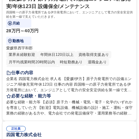
実/年休123日 設備保全/メンテナンス
四国唯一の原子力発電所である伊方発電所において、エンジニアとして電力の安全安定供
給を第一線で支えていただきます。
月給
28万円～40万円
勤務地
愛媛県西宇和郡
業界未経験歓迎
年間休日120日以上
資格取得支援あり
月平均残業時間20時間以内
時短勤務あり
退職金あり
完全週休2日制
土日祝休み
仕事の内容
企業名 四国電力株式会社 求人名 【愛媛/伊方】原子力発電所での設備エン
ジニア/研修充実/年休123日 仕事の内容 四国唯一の原子力発電所である伊
方発電所において、エンジニアとして電力の安全安定供給を第一線で支え
ていただきます。 【業務内容】 ◆発電所の運転、電気・機械設備の保
必要な経験・能力等
守・点検 ◆原子燃料、炉心管理の業務 ◆安全対策工事や各種保全工事の
必要な経験・能力等 【必須】原子力・機械・電気・電子・化学のいずれか
計画 ◆放射線管理等の業務 など 募集職種 【愛媛/伊方】原子力発電所での
を専攻していた方 【歓迎】電気設備、機械設備の設計・施工・運転・保守
設備エンジニア/研修充実/年休123日
業務の経験がある方や、電力会社での発電設備保守・運用業務等の経験が
ある方 【入社後は】 OJTを通じて業務に必要な知識、技能を身に着けて
いただくとともに、伊方発電所の運転、保守業務に必要な専門知識、技能
正社員
習得のため当社保有の研修施設である原子力保安研修所(松山市)で研修し
四国電力株式会社
ていただきます。 学歴・資格 学歴：大学院 大学 語学力： 資格：第一種運