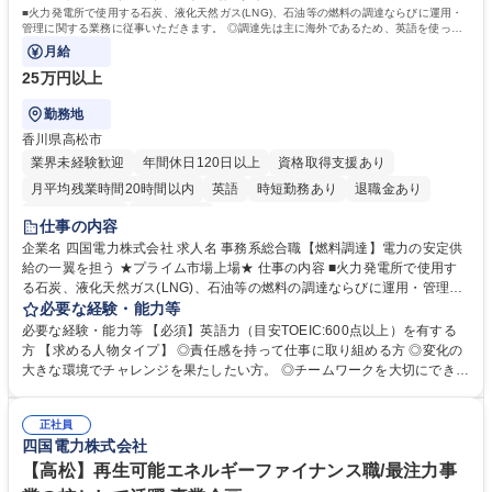
■火力発電所で使用する石炭、液化天然ガス(LNG)、石油等の燃料の調達ならびに運用・
管理に関する業務に従事いただきます。 ◎調達先は主に海外であるため、英語を使った
業務になります。
月給
25万円以上
勤務地
香川県高松市
業界未経験歓迎
年間休日120日以上
資格取得支援あり
月平均残業時間20時間以内
英語
時短勤務あり
退職金あり
完全週休2日制
土日祝休み
仕事の内容
企業名 四国電力株式会社 求人名 事務系総合職【燃料調達】電力の安定供
給の一翼を担う ★プライム市場上場★ 仕事の内容 ■火力発電所で使用す
る石炭、液化天然ガス(LNG)、石油等の燃料の調達ならびに運用・管理に
関する業務に従事いただきます。 ◎調達先は主に海外であるため、英語を
必要な経験・能力等
使った業務になります。 ※ジョブローテーションにより、希望・適性に応
必要な経験・能力等 【必須】英語力（目安TOEIC:600点以上）を有する
じて事務系領域の業務を幅広く経験していただく場合があります。 募集職
方 【求める人物タイプ】 ◎責任感を持って仕事に取り組める方 ◎変化の
種 事務系総合職【燃料調達】電力の安定供給の一翼を担う ★プライム市
大きな環境でチャレンジを果たしたい方。 ◎チームワークを大切にできる
場上場★
方 学歴・資格 学歴：大学院 大学 語学力：英語 資格：
正社員
四国電力株式会社
【高松】再生可能エネルギーファイナンス職/最注力事