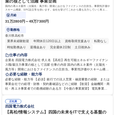
業の核として活躍 事業企画
国内の再エネ案件（太陽光・風力等）開発におけるファイナンスの主担当。事業性評価や
スキーム構築、SPC設立等を担います。会社を挙げてこれから最も注力していく再エネ
開発プロジェクトのファイナンス業務。
月給
31万2800円～49万7300円
勤務地
香川県高松市
業界未経験歓迎
年間休日120日以上
資格取得支援あり
転勤なし
時短勤務あり
退職金あり
完全週休2日制
土日祝休み
仕事の内容
企業名 四国電力株式会社 求人名 【高松】再生可能エネルギーファイナン
ス職/最注力事業の核として活躍 仕事の内容 国内の再エネ案件（太陽光・
風力等）開発におけるファイナンスの主担当。事業性評価やスキーム構
築、SPC設立等を担います。会社を挙げてこれから最も注力していく再エ
必要な経験・能力等
ネ開発プロジェクトのファイナンス業務。 技術面は社内エンジニアとチー
必要な経験・能力等 【必須】銀行での法人営業・融資審査の経験、または
ムを組むため安心です。 ◆プロジェクトの事業スキーム構築・事業性評価
事業会社での経理・財務・契約書確認などのご経験 【歓迎】金融機関・商
◆ファイナンス組成・SPC設立業務 ◆関連契約の締結・アセットマネジ
社・再エネ事業者での勤務経験のある方 【今後の事業展望】 電気事業以
メント 地銀等の銀行で培った融資審査、財務・経理、契約書確認のスキル
外の事業での収益拡大を目指し、「次なる成長エンジンの創出・育成」に
が直結します。 募集職種 【高松】再生可能エネルギーファイナンス職/最
向けた取り組みを鋭意進めています。中でも、成長が期待される国際事業
注力事業の核として活躍
正社員
においては、さらなる収益の拡大を目指し、海外発電事業を中心に、海外
四国電力株式会社
投資につながる技術コンサルティングや国際交流の実施を通じて、世界各
国に活躍の場を広げています。 学歴・資格 学歴：大学院 大学 語学力： 資
【高松/情報システム】四国の未来をITで支える基盤の