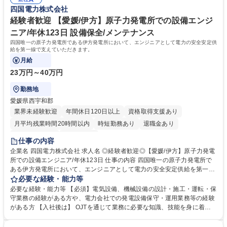
現します。 4.設備を導入後は省エネ効果を確認し、お客様へ報告します。
会社など社内外の関係部署と円滑な協力関係を構築できる方 ◎責任感を持
四国電力株式会社
募集職種 【技術営業/法人顧客のエネルギー課題への提案】★プライム市
って仕事に取り組める方 学歴・資格 学歴：大学院 大学 高専 語学力： 資
場上場★
格：エネルギー管理士 第三種電気主任技術者 第一種運転免許普通自動車
経験者歓迎 【愛媛/伊方】原子力発電所での設備エンジ
ニア/年休123日 設備保全/メンテナンス
四国唯一の原子力発電所である伊方発電所において、エンジニアとして電力の安全安定供
給を第一線で支えていただきます。
月給
23万円～40万円
勤務地
愛媛県西宇和郡
業界未経験歓迎
年間休日120日以上
資格取得支援あり
月平均残業時間20時間以内
時短勤務あり
退職金あり
完全週休2日制
土日祝休み
仕事の内容
企業名 四国電力株式会社 求人名 ◎経験者歓迎◎【愛媛/伊方】原子力発電
所での設備エンジニア/年休123日 仕事の内容 四国唯一の原子力発電所で
ある伊方発電所において、エンジニアとして電力の安全安定供給を第一線
で支えていただきます。 【業務内容】 ◆発電所の運転、電気・機械設備
必要な経験・能力等
の保守・点検 ◆原子燃料、炉心管理の業務 ◆安全対策工事や各種保全工
必要な経験・能力等 【必須】電気設備、機械設備の設計・施工・運転・保
事の計画 ◆放射線管理等の業務 など 募集職種 ◎経験者歓迎◎【愛媛/伊
守業務の経験がある方や、電力会社での発電設備保守・運用業務等の経験
方】原子力発電所での設備エンジニア/年休123日
がある方 【入社後は】 OJTを通じて業務に必要な知識、技能を身に着け
ていただくとともに、伊方発電所の運転、保守業務に必要な専門知識、技
能習得のため当社保有の研修施設である原子力保安研修所(松山市)で研修