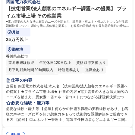
四国電力株式会社
大学 語学力： 資格：
【技術営業/法人顧客のエネルギー課題への提案】 プラ
イム市場上場 その他営業
■電力需要の大きな法人顧客のニーズを踏まえ、脱炭素・省エネ・省コストにつながる課
題解決策について調査を元に具体策を提案し、お客様の設備改善や電力需給契約の締結な
ど営業に関する幅広い業務に従事します。
月給
25万円以上
勤務地
香川県高松市
業界未経験歓迎
年間休日120日以上
資格取得支援あり
月平均残業時間20時間以内
時短勤務あり
退職金あり
完全週休2日制
土日祝休み
仕事の内容
企業名 四国電力株式会社 求人名 【技術営業/法人顧客のエネルギー課題へ
の提案】★プライム市場上場★ 仕事の内容 ■電力需要の大きな法人顧客の
ニーズを踏まえ、脱炭素・省エネ・省コストにつながる課題解決策につい
て調査を元に具体策を提案し、お客様の設備改善や電力需給契約の締結な
必要な経験・能力等
ど営業に関する幅広い業務に従事します。 《仕事の流れ》1.お客様へのヒ
必要な経験・能力等 【必須】何らかの技術系職種の実務経験があり、お客
ヤリングや設備調査、測定機器によるエネルギー計測などを実施し、対象
様の声やニーズに耳を傾け想像力をもって技術的な課題解決をご提案でき
設備のエネルギー使用状況を把握します。 2.調査結果を元に更新提案機種
る方 【尚可】◎エネルギー管理士、電気主任技術者などエネルギーに関す
を選定、省エネ量やコスト削減額を試算。 3.試算結果を踏まえてお客様へ
る資格を有する方 ◎工場の生産プロセスやユーティリティ設備に関するコ
ご提案。依頼があればグループ企業等と共に見積を作成して設備導入を実
ンサルティング経験のある方 【求める人物タイプ】◎関連部署やグループ
正社員