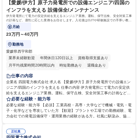
転免許普通自動車
【愛媛/伊方】原子力発電所での設備エンジニア/四国の
インフラを支える 設備保全/メンテナンス
伊方発電所にて電力の安定供給を支えるエンジニア業務。運転、保守点検、安全対策工事
の計画など、適性に応じた業務をお任せします。入社後はOJTや研修施設での手厚い教育
があり安心の環境で成長できます。
月給
23万円～40万円
勤務地
愛媛県西宇和郡
業界未経験歓迎
年間休日120日以上
資格取得支援あり
月平均残業時間20時間以内
時短勤務あり
退職金あり
完全週休2日制
土日祝休み
仕事の内容
企業名 四国電力株式会社 求人名 【愛媛/伊方】原子力発電所での設備エン
ジニア/四国のインフラを支える 仕事の内容 伊方発電所にて電力の安定供
給を支えるエンジニア業務。運転、保守点検、安全対策工事の計画など、
適性に応じた業務をお任せします。入社後はOJTや研修施設での手厚い教
必要な経験・能力等
育があり安心の環境で成長できます。 四国唯一の原子力発電所にて、安全
必要な経験・能力等 【必須】工業高校・高専・大学などで機械・電気・電
安定供給を第一線で支えるエンジニア。◆発電所の運転・電気・機械設備
子・化学などを専攻していた方 【歓迎】プラントや工場での勤務経験、電
の保守・点検 ◆原子燃料・炉心管理業務 ◆安全対策工事や各種保全工事
力会社での発電設備保守・運用業務の経験がある方。社風に馴染み、協調
の計画 ◆放射線管理等の業務など チームワークを大切に、周囲と協力し
性を持って取り組める方。 【入社後は】 OJTを通じて業務に必要な知
ながら進めます。 募集職種 【愛媛/伊方】原子力発電所での設備エンジニ
識、技能を身に着けていただくとともに、伊方発電所の運転、保守業務に
ア/四国のインフラを支える
正社員
必要な専門知識、技能習得のため当社保有の研修施設である原子力保安研
四国電力株式会社