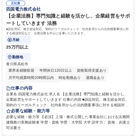
正社員
していただきます。 学歴・資格 学歴：高専 高校 語学力： 資格：第一種運
四国電力株式会社
転免許普通自動車
【企業法務】専門知識と経験を活かし、企業経営をサポ
ートしていきます 法務
■訴訟対応、株主総会対応、契約のリーガルチェック、社内各所からの法的懸案事項に対
する相談対応など、企業法務を中心に従事いただきます。
月給
25万円以上
勤務地
香川県高松市
業界未経験歓迎
年間休日120日以上
資格取得支援あり
月平均残業時間20時間以内
時短勤務あり
退職金あり
完全週休2日制
土日祝休み
仕事の内容
企業名 四国電力株式会社 求人名 【企業法務】専門知識と経験を活かし、
企業経営をサポートしていきます 仕事の内容 ■訴訟対応、株主総会対応、
契約のリーガルチェック、社内各所からの法的懸案事項に対する相談対応
など、企業法務を中心に従事いただきます。 募集職種 【企業法務】専門
必要な経験・能力等
知識と経験を活かし、企業経営をサポートしていきます
必要な経験・能力等 【必須】上場・株式公開した事業会社における法務関
連職務の実務経験者 学歴・資格 学歴：大学院 大学 語学力： 資格：弁護士
司法書士