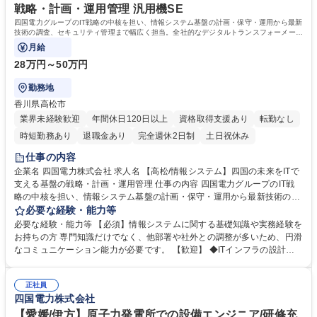
格：
戦略・計画・運用管理 汎用機SE
四国電力グループのIT戦略の中核を担い、情報システム基盤の計画・保守・運用から最新
技術の調査、セキュリティ管理まで幅広く担当。全社的なデジタルトランスフォーメーシ
ョンを技術面から推進します。
月給
28万円～50万円
勤務地
香川県高松市
業界未経験歓迎
年間休日120日以上
資格取得支援あり
転勤なし
時短勤務あり
退職金あり
完全週休2日制
土日祝休み
仕事の内容
企業名 四国電力株式会社 求人名 【高松/情報システム】四国の未来をITで
支える基盤の戦略・計画・運用管理 仕事の内容 四国電力グループのIT戦
略の中核を担い、情報システム基盤の計画・保守・運用から最新技術の調
査、セキュリティ管理まで幅広く担当。全社的なデジタルトランスフォー
必要な経験・能力等
メーションを技術面から推進します。 四国の生活と産業を支える電力シス
必要な経験・能力等 【必須】情報システムに関する基礎知識や実務経験を
テムの安定稼働をIT基盤から支えると共に、効率化・高度化を目指す戦略
お持ちの方 専門知識だけでなく、他部署や社外との調整が多いため、円滑
的な業務です。入社後はスキルに応じ、基盤計画やセキュリティ、オフィ
なコミュニケーション能力が必要です。 【歓迎】 ◆ITインフラの設計・
スITの保守等に携わります。 情報システム戦略の立案/ITガバナンス・全般
構築経験や、高度なセキュリティ知識をお持ちの方 ◆四国を代表する企業
統制の推進/情報セキュリティの計画・管理/新技術の調査・研究/システム
で、知的好奇心を満たす大規模プロジェクトに挑みたい方 ◆何より「四国
基盤の計画・開発・保守/業務・オフィスシステムの運用支援 募集職種
正社員
の発展に寄与したい」という強い想いを持つ方 学歴・資格 学歴：大学院
四国電力株式会社
【高松/情報システム】四国の未来をITで支える基盤の戦略・計画・運用管
大学 高専 語学力： 資格：
理
【愛媛/伊方】原子力発電所での設備エンジニア/研修充