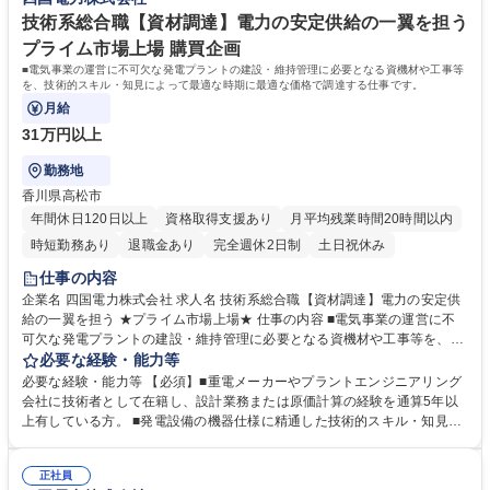
修所(松山市)で研修していただきます。 学歴・資格 学歴：大学院 大学 高
専 高校 語学力： 資格：第一種運転免許普通自動車
技術系総合職【資材調達】電力の安定供給の一翼を担う
プライム市場上場 購買企画
■電気事業の運営に不可欠な発電プラントの建設・維持管理に必要となる資機材や工事等
を、技術的スキル・知見によって最適な時期に最適な価格で調達する仕事です。
月給
31万円以上
勤務地
香川県高松市
年間休日120日以上
資格取得支援あり
月平均残業時間20時間以内
時短勤務あり
退職金あり
完全週休2日制
土日祝休み
仕事の内容
企業名 四国電力株式会社 求人名 技術系総合職【資材調達】電力の安定供
給の一翼を担う ★プライム市場上場★ 仕事の内容 ■電気事業の運営に不
可欠な発電プラントの建設・維持管理に必要となる資機材や工事等を、技
術的スキル・知見によって最適な時期に最適な価格で調達する仕事です。
必要な経験・能力等
◎社外との資材調達交渉だけではなく、社内の技術系部門（火力・再生可
必要な経験・能力等 【必須】■重電メーカーやプラントエンジニアリング
能エネルギー等の発電部門）と協働しながら、プラント設備の仕様や設計
会社に技術者として在籍し、設計業務または原価計算の経験を通算5年以
の見直しの提案・調整を中心に行っていただき、費用の低減に貢献いただ
上有している方。 ■発電設備の機器仕様に精通した技術的スキル・知見を
きます。 募集職種 技術系総合職【資材調達】電力の安定供給の一翼を担
有している方 【求める人物タイプ】 ◎社内外の関係部署と円滑な協力関
う ★プライム市場上場★
係が構築できるコミュニケーション能力を有する方 ◎資材調達を通じた費
正社員
用低減に熱意を持って取り組んでいただける方 学歴・資格 学歴：大学院