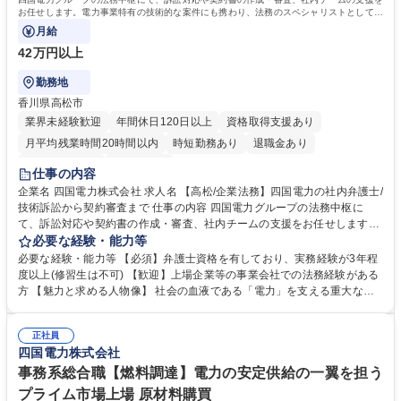
お任せします。電力事業特有の技術的な案件にも携わり、法務のスペシャリストとして経
営や現場を支える重要な役割です。
月給
42万円以上
勤務地
香川県高松市
業界未経験歓迎
年間休日120日以上
資格取得支援あり
月平均残業時間20時間以内
時短勤務あり
退職金あり
完全週休2日制
土日祝休み
仕事の内容
企業名 四国電力株式会社 求人名 【高松/企業法務】四国電力の社内弁護士/
技術訴訟から契約審査まで 仕事の内容 四国電力グループの法務中枢に
て、訴訟対応や契約書の作成・審査、社内チームの支援をお任せします。
電力事業特有の技術的な案件にも携わり、法務のスペシャリストとして経
必要な経験・能力等
営や現場を支える重要な役割です。 入社時は本店法務部門にて、これまで
必要な経験・能力等 【必須】弁護士資格を有しており、実務経験が3年程
の弁護士経験を活かした実務からスタート。単なる事務作業ではなく、事
度以上(修習生は不可) 【歓迎】上場企業等の事業会社での法務経験がある
業の根幹に関わる判断を支えます。 ・技術的知見を要する案件を含む訴訟
方 【魅力と求める人物像】 社会の血液である「電力」を支える重大な責
対応/係争管理 ・重要契約書の起案、審査、法的リスクの分析 ・社内各部
任と向き合い、高度なリーガルマインドを発揮できる方を求めます。 技術
署（法務チーム）への助言および支援 ・コンプライアンス体制の構築・運
的な専門案件や大規模な係争を通じ、法務としての市場価値を高められる
用補助 募集職種 【高松/企業法務】四国電力の社内弁護士/技術訴訟から契
正社員
環境です。年齢よりも実務での経歴を重視し、組織に新たな知見をもたら
四国電力株式会社
約審査まで
す方を歓迎します。 学歴・資格 学歴：大学院 大学 語学力： 資格：弁護士
事務系総合職【燃料調達】電力の安定供給の一翼を担う
プライム市場上場 原材料購買