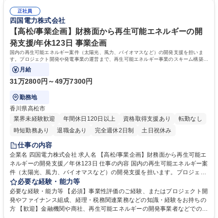
正社員
四国電力株式会社
【高松/事業企画】財務面から再生可能エネルギーの開
発支援/年休123日 事業企画
国内の再生可能エネルギー案件（太陽光、風力、バイオマスなど）の開発支援を担いま
す。プロジェクト開発や発電事業の運営まで、再生可能エネルギー事業のスキーム構築に
おいて、主にファイナンス面から検討・提案
月給
31万2800円～49万7300円
勤務地
香川県高松市
業界未経験歓迎
年間休日120日以上
資格取得支援あり
転勤なし
時短勤務あり
退職金あり
完全週休2日制
土日祝休み
仕事の内容
企業名 四国電力株式会社 求人名 【高松/事業企画】財務面から再生可能エ
ネルギーの開発支援／年休123日 仕事の内容 国内の再生可能エネルギー案
件（太陽光、風力、バイオマスなど）の開発支援を担います。プロジェク
ト開発や発電事業の運営まで、再生可能エネルギー事業のスキーム構築に
必要な経験・能力等
おいて、主にファイナンス面から検討・提案 をして参画していただきま
必要な経験・能力等 【必須】事業性評価のご経験、またはプロジェクト開
す。業務詳細は以下になります。 ◇事業スキームの構築 ◇事業性評価、
発やファイナンス組成、経理・税務関連業務などの知識・経験をお持ちの
キャッシュフロー分析 ◇発電事業を担うSPC設立 ◇プロジェクト関連契
方 【歓迎】金融機関や商社、再生可能エネルギーの開発事業者などでの勤
約の締結 ◇SPCの経理（決算、監査対応、税務、予算策定、予実管
務経験のある方 【今後の事業展望】 電気事業以外の事業での収益拡大を