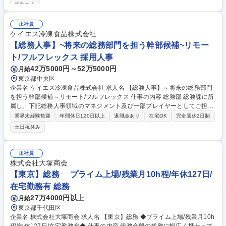
災業務 ・総務業務全般 ・給与・勤怠・労務関連業務 ※経営層や各部門と
服装自由
近い距離で業務を推進できます ※業務改善やDX施策にも主体的に関わる
ことができます 募集職種 【総務人事エキスパート】ソニーグループ・グ
正社員
ローバル★フルフレックス
ケイエス冷凍食品株式会社
【総務人事】~将来の総務部門を担う幹部候補~リモー
ト/フルフレックス 採用人事
42万5000円～52万5000円
月給
東京都中央区
企業名 ケイエス冷凍食品株式会社 求人名 【総務人事】～将来の総務部門
を担う幹部候補～リモート/フルフレックス 仕事の内容 総務部 総務課に所
属し、下記総務人事領域のマネジメント及び一部プレイヤーとしてご担当
いただきます。 【職務内容】■総務人事業務 安全衛生（健康診断、安全衛
業界未経験歓迎
年間休日120日以上
退職金あり
在宅OK
完全週休2日制
生委員会の運営、ストレスチェック等）、施設管理（社宅管理、本社、各
土日祝休み
支店の職場環境整備等）、法務業務（契約書、印章管理等）、社内イベン
ト運営・管理、グループ各社連携 ※その他、当社工場との労務・安全衛
生・福利厚生関連携も一部ご担当いただきます。 （具体的には特定技能制
正社員
度（育成就労制度）に関しての運営フォロー等上記本来業務の状況を踏ま
株式会社大塚商会
えお任せしたいと考えております。） 募集職種 【総務人事】～将来の総
【東京】総務 プライム上場/残業月10h程/年休127日/
務部門を担う幹部候補～リモート/フルフレックス
在宅勤務有 総務
27万4000円以上
月給
東京都千代田区
企業名 株式会社大塚商会 求人名 【東京】総務 ◆プライム上場/残業月10h