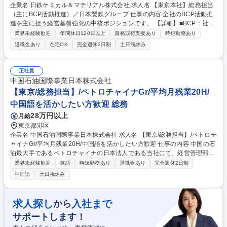
企業名 日鉄ケミカル＆マテリアル株式会社 求人名 【東京本社】総務担当
（主にBCP活動推進）／日本製鉄グループ 仕事の内容 全社のBCP活動推
進を主に担う経営基盤強化の中核ポジションです。 【詳細】■BCP：社員
安否確認システムの運営、各部門BCPの発動訓練とプラン修正などの企画
業界未経験歓迎
年間休日120日以上
資格取得支援あり
時短勤務あり
運営 ※特に注力いただく分野 ■総務（会議体運営、規程管理、組織戦略、
退職金あり
在宅OK
完全週休2日制
土日祝休み
業務改革など） -株主総会、取締役会、経営会議等の特に重要な会議体の
計画的かつ円滑な運営／-会社のルールである規程の策定、定期的維持メ
ンテなど -事業方針・計画に沿った中長期的イノベーション視点での全社
正社員
組織戦略の策定／ -将来のDX活動への広がりも視野に入れた業務改革活動
中国石油国際事業日本株式会社
の企画と運営 ■その他（オフィス管理/管財、社内外コミュニケーションツ
【東京/総務担当】/ペトロチャイナGr/平均月残業20H/
ールの企画・運営等） 募集職種 【東京本社】総務担当（主にBCP活動推
中国語を活かしたい方歓迎 総務
進）／日本製鉄グループ
28万円以上
月給
東京都港区
企業名 中国石油国際事業日本株式会社 求人名 【東京/総務担当】/ペトロチ
ャイナGr/平均月残業20H/中国語を活かしたい方歓迎 仕事の内容 中国の石
油最大手であるペトロチャイナの日本法人である当社にて、経営管理部に
おける総務業務全般をご担当いただきます。 ■国内外訪問団の受入れ・対
業界未経験歓迎
英語
時短勤務あり
退職金あり
完全週休2日制
応業務 ■事務所設備の新設・改廃および補修管理 ■固定資産、備品、事務
中国語
土日祝休み
用品等の管理 ■防災対策、職場環境・安全管理 ■CSR活動の企画・推進 ■
福利厚生（体育文化、慶弔関係、借り上げ社宅、定期健診等） ■その他
（受付、郵便物、海外旅行保険の手配、役員の庶務など） 募集職種 【東
求人探し
入社まで
から
京/総務担当】/ペトロチャイナGr/平均月残業20H/中国語を活かしたい方歓
サポートします！
迎