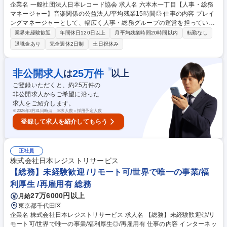
企業名 一般社団法人日本レコード協会 求人名 六本木一丁目【人事・総務
マネージャー】音楽関係の公益法人/平均残業15時間◎ 仕事の内容 プレイ
ングマネージャーとして、幅広く人事・総務グループの運営を担っていた
だきます。■グループ運営・マネジメント業務：人事・総務グループの運
業界未経験歓迎
年間休日120日以上
月平均残業時間20時間以内
転勤なし
営、部員の業務管理・育成・評価、役員・他部署との調整・連携 ■総務業
退職金あり
完全週休2日制
土日祝休み
務：理事会他会議運営、役員登記、秘書業務管理（秘書1名）、会員社入
退会、渉外対応、安全衛生管理、規程改定、オフィス管理（庶務1名）、
庶務業務の統括、その他■人事業務：採用、入退社管理、勤怠/給与管理、
※
非公開求人
25
万件
は
以上
育成（研修/OJT関連）、人事制度（設計/運用）■まずは総務実務や会議運
ご登録いただくと、約
25
万件の
営で現場を理解し、徐々にマネジメント領域を広げながら、人事・総務部
非公開求人からご希望に沿った
門の責任者として組織を牽引することを期待します。 募集職種 六本木一
求人をご紹介します。
丁目【人事・総務マネージャー】音楽関係の公益法人/平均残業15時間◎
※
2026年3月31日時点 ※求人数＝採用予定人数
登録して求人を紹介してもらう
正社員
株式会社日本レジストリサービス
【総務】未経験歓迎 /リモート可/世界で唯一の事業/福
利厚生 /再雇用有 総務
27万6000円以上
月給
東京都千代田区
企業名 株式会社日本レジストリサービス 求人名 【総務】未経験歓迎◎/リ
モート可/世界で唯一の事業/福利厚生◎/再雇用有 仕事の内容 インターネッ