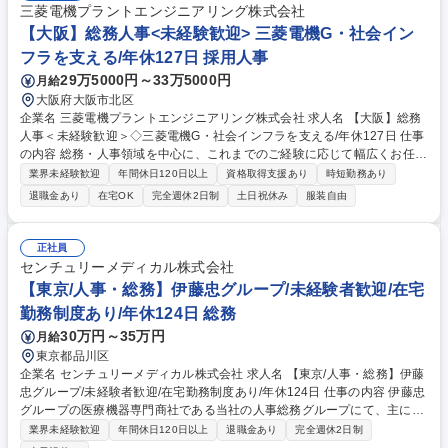
三菱電機プラントエンジニアリング株式会社
【大阪】総務人事<未経験歓迎> 三菱電機G・社会イン
フラを支える/年休127日 採用人事
29万5000円～33万5000円
月給
大阪府大阪市北区
企業名 三菱電機プラントエンジニアリング株式会社 求人名 【大阪】総務
人事＜未経験歓迎＞◇三菱電機G・社会インフラを支える/年休127日 仕事
の内容 総務・人事領域を中心に、これまでのご経験に応じて幅広くお任せ
します。 ＜具体的には＞ ・総務/人事労務（給与・社保・勤怠管理など）
業界未経験歓迎
年間休日120日以上
資格取得支援あり
時短勤務あり
・採用・教育研修 ・福利厚生運用 など ※基本的には事務所勤務ですが、
退職金あり
在宅OK
完全週休2日制
土日祝休み
服装自由
採用や教育等の業務内容により、関西圏以外への日帰り・宿泊を伴う国内
出張もございます。 ※担当業務を持ちつつ、お互いに助け合いながら、総
務部という組織として協力しながら進める体制です。 募集職種 【大阪】
正社員
総務人事＜未経験歓迎＞◇三菱電機G・社会インフラを支える/年休127日
センチュリーメディカル株式会社
【東京/人事・総務】伊藤忠グループ/未経験者歓迎/在宅
勤務制度あり/年休124日 総務
30万円～35万円
月給
東京都品川区
企業名 センチュリーメディカル株式会社 求人名 【東京/人事・総務】伊藤
忠グループ/未経験者歓迎/在宅勤務制度あり/年休124日 仕事の内容 伊藤忠
グループの医療機器専門商社である当社の人事総務グループにて、主に以
下の業務をご担当いただきます。 ■採用業務全般（新卒・中途・派遣）■
業界未経験歓迎
年間休日120日以上
退職金あり
完全週休2日制
人材育成・研修の企画・運営 ■評価・表彰制度の運用 ■人事制度の運用・