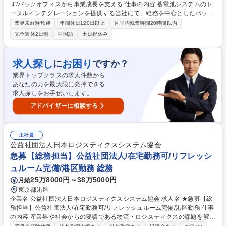
す/バックオフィスから事業成長を支える 仕事の内容 蓄電池システムのト
ータルインテグレーションを提供する当社にて、総務を中心としたバック
オフィス業務全般をお任せします。未整備な部分を主体的に整えていただ
業界未経験歓迎
年間休日120日以上
月平均残業時間20時間以内
く「組織の土台作り」を期待します。 ■備品・消耗品管理・発注業務■文
完全週休2日制
中国語
土日祝休み
書・契約書管理および社内規程の整備■勤怠管理、給与計算、社会保険手
続の実行■入退社手続、入社オリエンテーションの運営■採用業務全般のサ
ポート（候補者対応、面接調整等）■電話・メール・来客対応■営業事務
求人探し
お困り
に
ですか？
（見積書作成・送付等）■中国の提携先や技術者との各種調整・ブリッジ
業界トップクラスの求人件数から
業務■その他、庶務全般【業務内容の変更範囲】当社の指定する業務 募集
あなたの力を最大限に発揮できる
職種 港区【総務】中国語を活かす/バックオフィスから事業成長を支える
求人探しをお手伝いします。
アドバイザーに相談する
正社員
公益社団法人日本ロジスティクスシステム協会
急募【総務担当】公益社団法人/在宅勤務可/リフレッシ
ュルーム完備/港区勤務 総務
25万8000円～38万5000円
月給
東京都港区
企業名 公益社団法人日本ロジスティクスシステム協会 求人名 ★急募【総
務担当】公益社団法人/在宅勤務可/リフレッシュルーム完備/港区勤務 仕事
の内容 産業界や社会からの要請である物流・ロジスティクスの課題を解決