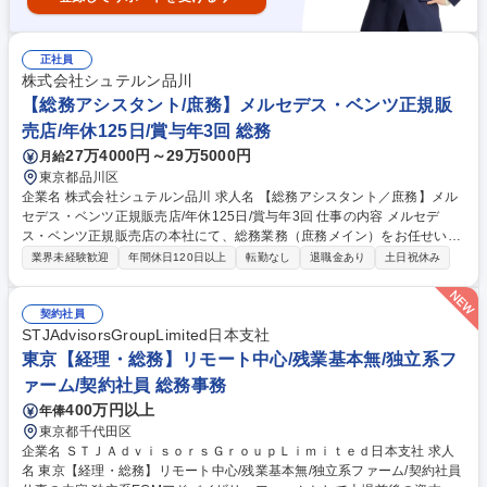
正社員
株式会社シュテルン品川
【総務アシスタント/庶務】メルセデス・ベンツ正規販
売店/年休125日/賞与年3回 総務
27万4000円～29万5000円
月給
東京都品川区
企業名 株式会社シュテルン品川 求人名 【総務アシスタント／庶務】メル
セデス・ベンツ正規販売店/年休125日/賞与年3回 仕事の内容 メルセデ
ス・ベンツ正規販売店の本社にて、総務業務（庶務メイン）をお任せいた
します。 【主な業務内容】■事務用品、備品・消耗品管理（文房具・飲
業界未経験歓迎
年間休日120日以上
転勤なし
退職金あり
土日祝休み
料・日用品）■名刺・会社封筒の発注■郵便物/宅配便対応（仕訳・配送）■
社内便対応（記録・仕訳・配送）■請求書処理■文書管理（契約書・社内資
料・決裁書類）■書類整理、ファイリング■制服管理（在庫管理・クリーニ
契約社員
ング対応）■オフィス環境の整備■防災関係■お中元・お歳暮対応 （変更の
STJAdvisorsGroupLimited日本支社
範囲:当社業務全般） 募集職種 【総務アシスタント／庶務】メルセデス・
東京【経理・総務】リモート中心/残業基本無/独立系フ
ベンツ正規販売店/年休125日/賞与年3回
ァーム/契約社員 総務事務
400万円以上
年俸
東京都千代田区
企業名 ＳＴＪＡｄｖｉｓｏｒｓＧｒｏｕｐＬｉｍｉｔｅｄ日本支社 求人
名 東京【経理・総務】リモート中心/残業基本無/独立系ファーム/契約社員