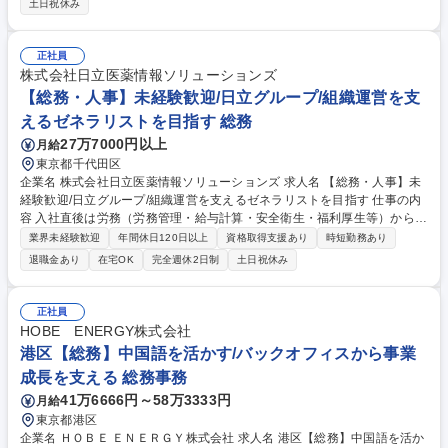
土日祝休み
改善 ■社内コミュニケーション施策の企画・推進 ■業務の効率化・DX推進
※将来的には、人事総務グループ全体の以下の業務にも携わっていただき
ます。 ■労務業務全般（給与計算、社会保険手続き、福利厚生、勤怠管理
正社員
等） ■総務業務全般（社有車管理、社宅管理、施設管理 等） 募集職種
株式会社日立医薬情報ソリューションズ
【東京/人事・総務】伊藤忠グループ/未経験者歓迎/在宅勤務制度あり/年休
【総務・人事】未経験歓迎/日立グループ/組織運営を支
124日
えるゼネラリストを目指す 総務
27万7000円以上
月給
東京都千代田区
企業名 株式会社日立医薬情報ソリューションズ 求人名 【総務・人事】未
経験歓迎/日立グループ/組織運営を支えるゼネラリストを目指す 仕事の内
容 入社直後は労務（労務管理・給与計算・安全衛生・福利厚生等）からお
任せいたします。将来は総務・採用・教育業務へ守備範囲を広げ、組織運
業界未経験歓迎
年間休日120日以上
資格取得支援あり
時短勤務あり
営を支えるゼネラリストをめざせます。 ・初期業務：労働時間管理、給与
退職金あり
在宅OK
完全週休2日制
土日祝休み
計算、社会保険対応、福利厚生管理、安全衛生、健康経営推進等をお任せ
します。ご経験に応じて、休職者管理など、幅広く経験を積んでいただき
ます。 ・将来的な広がり：総務・採用・教育・税務対応・経営企画等。
正社員
★メンバーがマンツーマンで丁寧に教えるため、ご経験が浅くても安心！
HOBE ENERGY株式会社
幅広く経験を積みたい意欲がある方に最適な環境です。 募集職種 【総
港区【総務】中国語を活かす/バックオフィスから事業
務・人事】未経験歓迎/日立グループ/組織運営を支えるゼネラリストを目
成長を支える 総務事務
指す
41万6666円～58万3333円
月給
東京都港区
企業名 ＨＯＢＥ ＥＮＥＲＧＹ株式会社 求人名 港区【総務】中国語を活か