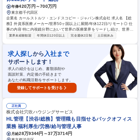
420万円～700万円
年俸
東京都千代田区
企業名 カールストルツ・エンドスコピー・ジャパン株式会社 求人名 【総
務】外資系医療メーカー/世界50ヶ国以上に展開/年休122日/リモート◎ 仕
事の内容 特に内視鏡分野において世界の医療業界をリードし続け、世界5
0ヶ国以上に展開している当社の管理本部にて総務業務全般をお任せしま
業界未経験歓迎
年間休日120日以上
完全週休2日制
土日祝休み
す。まずは、オフィス運営や環境整備等の業務から徐々に範囲を広げてい
きます。 【詳細】■オフィス運営・環境：日常総務業務、社内規程、オフ
ィス・倉庫契約、ビル管理■リスク・BCP：防災・緊急体制運用、インシ
求人探し
入社まで
から
デント対応■リスク・BCP：防災・緊急体制運用、インシデント対応■資
サポートします！
産・車両・保険：固定資産、社用車、保険契約管理■予算・コスト：総務
予算管理、ベンダーコスト最適化■労務・人事：安全衛生、社内イベン
求人の紹介をはじめ、書類添削や
ト、入退社・勤怠給与データ管理※1～2割程度 等 募集職種 【総務】外資
面談対策、内定後の手続きまで
系医療メーカー/世界50ヶ国以上に展開/年休122日/リモート◎
あなたの転職活動をサポートします。
登録してサポートを受ける
正社員
株式会社穴吹ハウジングサービス
HL管理【渋谷/総務】管理職も目指せるバックオフィス
業務 福利厚生/労務/給与管理人事
28万9344円～37万3714円
月給
東京都渋谷区