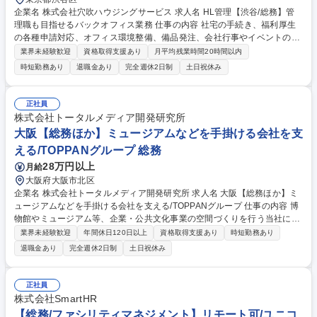
企業名 株式会社穴吹ハウジングサービス 求人名 HL管理【渋谷/総務】管
理職も目指せるバックオフィス業務 仕事の内容 社宅の手続き、福利厚生
の各種申請対応、オフィス環境整備、備品発注、会社行事やイベントの運
営など、社員を支える総務人事のバックオフィス業務全般。 総務部での経
業界未経験歓迎
資格取得支援あり
月平均残業時間20時間以内
験を活かし、社員が円滑に働けるようサポートするバックオフィス業務全
時短勤務あり
退職金あり
完全週休2日制
土日祝休み
般を担当。 ◇社員の社宅や福利厚生などの各種手続き ◇オフィス環境の
整備（書類や備品の発注など） ◇人事異動や入退社に関する諸手続き ◇
会社行事や各種イベントに関わる業務 ◇電話応対および来客対応など 募
正社員
集職種 HL管理【渋谷/総務】管理職も目指せるバックオフィス業務
株式会社トータルメディア開発研究所
大阪【総務ほか】ミュージアムなどを手掛ける会社を支
える/TOPPANグループ 総務
28万円以上
月給
大阪府大阪市北区
企業名 株式会社トータルメディア開発研究所 求人名 大阪【総務ほか】ミ
ュージアムなどを手掛ける会社を支える/TOPPANグループ 仕事の内容 博
物館やミュージアム等、企業・公共文化事業の空間づくりを行う当社に
て、総務業務を中心としたバックオフィス業務全般をお任せします！ 【総
業界未経験歓迎
年間休日120日以上
資格取得支援あり
時短勤務あり
務業務】◇各種会議運営、事務局業務◇リスクマネジメント管理◇ISO14
退職金あり
完全週休2日制
土日祝休み
001に基づく環境マネジメントシステムの推進など◇社内インフラ・資産
管理◇契約・規約等の管理◇その他庶務 【労務業務】◇労務問題対応、解
決支援業務◇従業員の健康管理、安全衛生管理に関わる業務◇採用・雇用
正社員
契約の管理に関わる業務◇労務管理・勤怠管理に関わる業務 募集職種 大
株式会社SmartHR
阪【総務ほか】ミュージアムなどを手掛ける会社を支える/TOPPANグルー
【総務/ファシリティマネジメント】リモート可/ユニコ