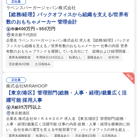
正社員
ラベンスバーガージャパン株式会社
【総務/経理】バックオフィスから組織を支える/世界有
数のおもちゃメーカー 管理会計
400万円～550万円
年俸
東京都千代田区
企業名 ラベンスバーガージャパン株式会社 求人名 【総務/経理】バックオ
フィスから組織を支える／世界有数のおもちゃメーカー 仕事の内容 世界
有数のおもちゃブランドを展開している当社にて、総務および経理関連の
業務全般をお任せいたします。これまでのご経験を活かし、バックオフィ
業界未経験歓迎
年間休日120日以上
転勤なし
退職金あり
在宅OK
スから組織を支えていただきます。 ■経理業務（請求書仕訳、経費精算、
完全週休2日制
土日祝休み
入出金管理、小口現金）■月次・年次決算の補助（税理士事務所との連携
等）■売掛金・買掛金の管理（支払スケジュールの管理等）■総務業務全般
（備品管理、オフィス環境の整備、契約書の管理）■人事関連業務（勤怠
正社員
管理や給与計算のサポート）■労務関連業務（社内規定、就業規則の管
株式会社MIRAHOOP
理、社労士との連携）■その他社内外との各種調整業務 【業務内容の変更
【東京/港区】管理部門(総務・人事・経理)/裁量広く活
範囲】当社の指定する業務 募集職種 【総務/経理】バックオフィスから組
躍可能 採用人事
織を支える／世界有数のおもちゃメーカー
35万円以上
月給
東京都港区
企業名 株式会社ＭＩＲＡＨＯＯＰ 求人名 【東京/港区】管理部門(総務・
人事・経理)/裁量広く活躍可能 仕事の内容 総務・人事・経理を横断的に担
い、会社全体の運営を支える中核部署です。バックオフィスの枠を超え、
ときには営業現場のリアルな声を拾いながら、組織のルールや新規事業の
業界未経験歓迎
転勤なし
退職金あり
完全週休2日制
土日祝休み