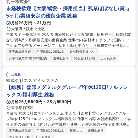
定した体制・規程整備/危機管理体制の整備■モビリティ・アセットマネジ
丸一株式会社
メント:社用車、業務端末、備品管理、各種保険の見直し■福利厚生・社内
未経験歓迎【大阪/総務・採用担当】残業ほぼなし/賞与
サービス施策の企画・改善 募集職種 【将来の総務課長候補】丸紅グルー
5ヶ月/業績安定の優良企業 総務
プ/自社通信ネットワーク/“攻めの総務”
26万円～31万円
月給
大阪府大阪市中央区
企業名 丸一株式会社 求人名 未経験歓迎【大阪/総務・採用担当】残業ほぼ
なし/賞与5ヶ月/業績安定の優良企業 仕事の内容 排水トラップで国内トッ
プシェアを誇るメーカーにて、採用活動を中心とした総務業務全般をお任
せします。まずは合同企業説明会の運営や学校訪問からスタートし、ゆく
業界未経験歓迎
年間休日120日以上
資格取得支援あり
ゆくは労務や人事など幅広く活躍できます。 ・合同企業説明会への参加や
月平均残業時間20時間以内
退職金あり
完全週休2日制
土日祝休み
学校訪問 ・オープンカンパニーの対応、社内イベント運営 ・技能実習生
の受け入れ対応、その他庶務業務 【将来お任せしたい業務】勤怠管理、給
与計算、社会保険手続き、安全衛生管理など ★残業は月平均1.5時間で毎
正社員
日17時半定時退社が可能！資格取得支援（受験費用補助）もあり、働きな
株式会社エスアイシステム
がら社会保険労務士などの資格取得やスキルアップが叶う環境です。 募集
【総務】雪印メグミルクグループ/年休125日/フルフレ
職種 未経験歓迎【大阪/総務・採用担当】残業ほぼなし/賞与5ヶ月/業績安
ックス/福利厚生 総務
定の優良企業
26万9500円～28万9500円
月給
東京都新宿区
企業名 株式会社エスアイシステム 求人名 【総務】雪印メグミルクグルー
プ/年休125日/フルフレックス/福利厚生◎ 仕事の内容 本社総務部門にて会
社全体の価値向上に向けた経営戦略と連動した健康経営や安全衛生活動等
の企画や推進業務を担当します。従来型の管理業務にとどまらず新たな土
業界未経験歓迎
年間休日120日以上
転勤なし
退職金あり
壌を創造する攻めの総務としての役割を担います。 ■経営戦略と連動した
完全週休2日制
土日祝休み