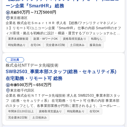
プ
ーン企業『SmartHR』 総務
50万円～71万5000円
月給
東京都港区
企業名 株式会社ＳｍａｒｔＨＲ 求人名 【総務/ファシリティマネジメン
ト】リモート可/ユニコーン企業『SmartHR』 仕事の内容 SmartHRのオフ
ィス環境・拠点を戦略的に設計・構築・運営するプロフェッショナルとし
て、組織の成長に対応したファシリティマネジメントを担当します。経営
業界未経験歓迎
副業・WワークOK
資格取得支援あり
転勤なし
をはじめとする社内外の関係者と連携しながら、 下記業務を担っていただ
時短勤務あり
在宅OK
完全週休2日制
土日祝休み
服装自由
きます。 ■オフィス戦略・コンセプト設計 ■拠点構築・オフィス環境の整
備や維持 ■ビルオーナー・外部パートナーとの交渉やコスト管理 ■データ
ドリブンなワークプレイス改善 募集職種 【総務/ファシリティマネジメン
正社員
ト】リモート可/ユニコーン企業『SmartHR』
株式会社NTTデータ先端技術
SWB2503_事業本部スタッフ(総務・セキュリティ系)
在宅勤務・リモート可 総務
500万円～650万円
年俸
東京都千代田区
企業名 株式会社ＮＴＴデータ先端技術 求人名 SWB2503_事業本部スタッ
フ（総務・セキュリティ系） 在宅勤務・リモート可 仕事の内容 事業本部
のスタッフとして、各事業部業務が円滑に運営されるよう、コーポレート
スタッフ部門と連携して業務運営の組立・改善・管理を行う業務です。 総
年間休日120日以上
資格取得支援あり
時短勤務あり
在宅OK
務・セキュリティ・PMO・人事領域の業務推進・サポートをご担当いただ
完全週休2日制
土日祝休み
きます。 ■総務系：労務管理/物品調達・管理/押印管理/日常業務推進 ■セ
キュリティ系：ISMS推進/各種セキュリティ対応 ■PMO系：プロジェクト