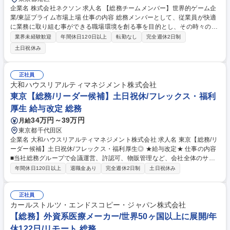
企業名 株式会社ネクソン 求人名 【総務チームメンバー】世界的ゲーム企
業/東証プライム市場上場 仕事の内容 総務メンバーとして、従業員が快適
に業務に取り組む事ができる職場環境を創る事を目的とし、その時々の状
況に合わせて業務改善や新規提案をしていただきます。 ■複合機・携帯電
業界未経験歓迎
年間休日120日以上
転勤なし
完全週休2日制
話など機器の管理、運用、保守 ■セキュリティ・電話などシステムの管
土日祝休み
理、運用、保守 ■オフィス用品など備品の購入、補充、管理 ■海外・国内
の出張手配 ■飲食・レクリエーションなど福利厚生制度の管理、運用 ■入
退社・異動・休復職の対応 ■郵便・宅配便の受け取り、配布 ■来客・電
正社員
話・社内外からの問い合わせ対応 ■レイアウト変更・オフィス家具の管理
大和ハウスリアルティマネジメント株式会社
■整理整頓・清掃などオフィス環境の維持 など 募集職種 【総務チームメ
東京【総務/リーダー候補】土日祝休/フレックス・福利
ンバー】世界的ゲーム企業/東証プライム市場上場
厚生 給与改定 総務
34万円～39万円
月給
東京都千代田区
企業名 大和ハウスリアルティマネジメント株式会社 求人名 東京【総務/リ
ーダー候補】土日祝休/フレックス・福利厚生◎ ★給与改定★ 仕事の内容
■当社総務グループで会議運営、許認可、物販管理など、会社全体のサポ
ートをお願いいたします。入社後は、メンバーとして将来的にはリーダ
年間休日120日以上
退職金あり
完全週休2日制
土日祝休み
ー・管理職などキャリアアップいただくことも可能です。 【具体的には】
■防災対策、災害対応、会議体運営、許認可（商業登記、宅建業、建設
業、警備業）、通信機器関係、車関係、貸与品管理、事務用品調達など総
正社員
務グループで行っている業務の対応、グループ長の補佐をお願いいたしま
カールストルツ・エンドスコピー・ジャパン株式会社
す。 変更範囲：当社業務全般 募集職種 東京【総務/リーダー候補】土日祝
【総務】外資系医療メーカー/世界50ヶ国以上に展開/年
休/フレックス・福利厚生◎ ★給与改定★
休122日/リモート 総務