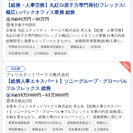
【総務・人事労務】丸紅G/原子力専門商社/フレックス/
幅広いバックオフィス業務 総務
40万円～60万円
月給
東京都千代田区
企業名 丸紅ユティリティ・サービス株式会社 求人名 【総務・人事労務】
丸紅G/原子力専門商社/フレックス/幅広いバックオフィス業務 仕事の内容
総務部長と連携をとっていただきながら、総務部所掌業務(総務/人事/シス
テム/法務/コンプライアンス等）全般をお任せします。ご経験に応じて業
年間休日120日以上
資格取得支援あり
退職金あり
在宅OK
務を割り振りながら管理部門における幅広いスキルを習得可能です。 ■労
完全週休2日制
土日祝休み
服装自由
務関連：勤怠管理、給与関連、福利厚生、労働安全衛生 ※顧問社労士契約
あり ■総務関連：出張・交際費管理、株主総会・取締役会対応、 ■システ
ム関連：通信システム、基幹システム ■人事業務：各種法令改正対応、社
正社員
内規程の制定・改廃 ■コンプライアンス管理 等 募集職種 【総務・人事労
フェリカネットワークス株式会社
務】丸紅G/原子力専門商社/フレックス/幅広いバックオフィス業務
【総務人事エキスパート】ソニーグループ・グローバル
フルフレックス 総務
39万3000円～63万3000円
月給
東京都品川区
企業名 フェリカネットワークス株式会社 求人名 【総務人事エキスパー
ト】ソニーグループ・グローバル★フルフレックス 仕事の内容 総務課に
主軸を置きながら、総務人事のエキスパートとして、総務業務に閉じず、
給与計算・勤怠管理・労務業務など幅広く業務に携わって頂きます。具体
業界未経験歓迎
年間休日120日以上
資格取得支援あり
転勤なし
的には下記の業務を想定しております。 ・安全衛生関連業務 ・防火・防
時短勤務あり
退職金あり
在宅OK
完全週休2日制
土日祝休み