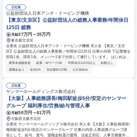
備品・消耗品の管理・発注（文房具、PC、名刺など）、郵便物・宅配便
の受取・発送／電話・来客対応、社内文書の管理、掲示物の作成、社内規
正社員
程の管理・改訂サポート 等■全社施策・社内イベント・CSR活動（主任・
公益財団法人日本アンチ・ドーピング機構
課長クラス向け）：社内イベント（ビアパーティ、方針説明会など）の企
【東京/文京区】公益財団法人の総務人事業務/年間休日
画・運営、社員満足度向上施策や社内コミュニケーション強化の立案 等
125日 総務
募集職種 【東京/総務・庶務】総務・庶務、社内イベントやCSR活動の企
27万円～35万円
月給
画・実行など
東京都文京区
企業名 公益財団法人日本アンチ・ドーピング機構 求人名 【東京／文京
区】公益財団法人の総務人事業務／年間休日125日 仕事の内容 下記業務を
部長1名、課長1名、メンバー2名で分担して遂行しています。 はじめは担
当者として業務を覚えていただき、ゆくゆくはリーダーやマネージャーポ
業界未経験歓迎
副業・WワークOK
年間休日120日以上
転勤なし
ジションとして活躍いただくことを期待しています。 【総務・人事グルー
退職金あり
在宅OK
完全週休2日制
土日祝休み
プの業務内容】 ・人事制度関連 ・採用活動 ・教育研修の企画、実行 ・勤
怠管理 ・官公庁への各種提出 ・法定の会議運営（評議員会、理事会） ・
コンプライアンス ・内部規程やルールの管理、整備、文書管理 ・契約関
正社員
連 ・衛生管理 ・防災関連・公的助成金の管理・オフィス、ファシリティ
ヤンマーホールディングス株式会社
管理 ・福利厚生関連 ・職員からの問合せ、相談対応 ・その他日常の総務
【大阪】人事総務課長/梅田駅徒歩5分/安定のヤンマー
業務全般 募集職種 【東京／文京区】公益財団法人の総務人事業務／年間
グループ 福利厚生/労務/給与管理人事
休日125日
50万円～61万円
月給
大阪府大阪市北区
企業名 ヤンマーホールディングス株式会社 求人名 【大阪】人事総務課長/
梅田駅徒歩5分/安定のヤンマーグループ 仕事の内容 人事総務グループ課
長として、給与、賞与、退職金制度の運用、法改正対応、人事労務案件対