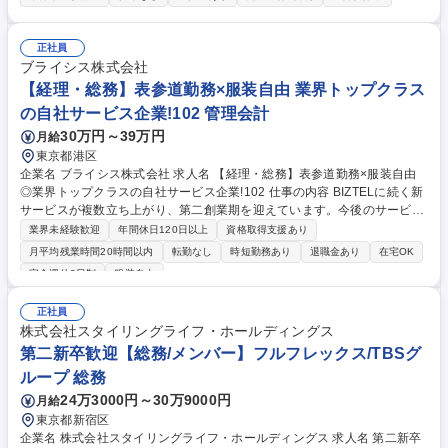
立案にも深く関わります。 ■経営の事務局運営：取締役会などの会議運営
を通じて、会社が意思決定するプロセスを支えます。■採用・組織づく
り：求人作成や面接調整など、MIRAHOOPの未来を創る「人」に関する
正社員
業務を担います。■システム統括・管理：プロダクトの要件定義（仕様決
ブライシス株式会社
め）や契約対応、受入テストなど、サービス運営の根幹を支えます。■数
【経理・総務】表参道勤務×服装自由 業界トップクラス
字の管理：請求書作成や支払い業務を通じて、会社の健全な経営をサポー
の自社サービス企業!102 管理会計
トします。 募集職種 【東京/港区】管理部門(総務・人事・経理)/裁量広く
30万円～39万円
月給
活躍可能
東京都港区
企業名 ブライシス株式会社 求人名 【経理・総務】表参道勤務×服装自由
◎業界トップクラスの自社サービス企業!102 仕事の内容 BIZTELに続く新
サービスが複数立ち上がり、第二創業期を迎えています。今後のサービス
拡大に向け、会社基盤を支えるバックオフィス強化のため、経理・総務業
業界未経験歓迎
年間休日120日以上
資格取得支援あり
務全般を担っていただける方を募集します。 ＜経理＞■日次経理業務（仕
月平均残業時間20時間以内
転勤なし
時短勤務あり
退職金あり
在宅OK
訳の入力、債権債務管理等） ■月次経理業務（経費計算、売掛・買掛金の
完全週休2日制
服装自由
管理） ■資金管理業務（支払処理業務、入金管理） ■経理事務業務（請求
書発行、振込手続き等） ■年次決算対応■経理業務フローの整備 など ＜総
正社員
務＞■総務業務（来客・電話対応、備品管理、退職金事務等） 募集職種
株式会社スタイリングライフ・ホールディングス
【経理・総務】表参道勤務×服装自由◎業界トップクラスの自社サービス
第二新卒歓迎【総務/メンバー】フルフレックス/TBSグ
企業!102
ループ 総務
24万3000円～30万9000円
月給
東京都新宿区
企業名 株式会社スタイリングライフ・ホールディングス 求人名 第二新卒