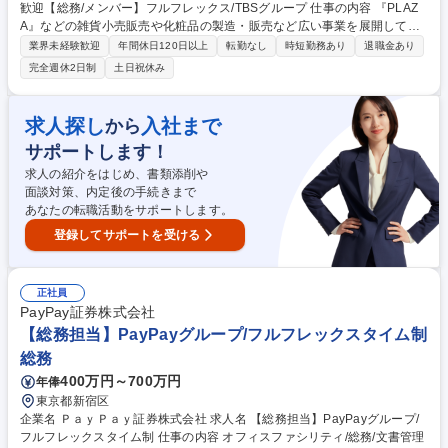
歓迎【総務/メンバー】フルフレックス/TBSグループ 仕事の内容 『PLAZ
A』などの雑貨小売販売や化粧品の製造・販売など広い事業を展開してい
る当社にて、グループ各社と連携をとりながら、総務業務全般を担ってい
業界未経験歓迎
年間休日120日以上
転勤なし
時短勤務あり
退職金あり
ただきます。 具体的には以下のような業務です。 ■資産管理 ■防災対策 ■
完全週休2日制
土日祝休み
購買業務 ■支払い業務 ■請求書発行 ■保険手続 ■社内環境整備 ■入退社異動
に伴う業務 ■金庫管理 ■捺印業務 ■決裁事務局 ■電話応対 ■貸出備品管理 ■
救急車対応 ※詳細は面談時にお伝えいたします。 募集職種 第二新卒歓迎
求人探し
入社まで
から
【総務/メンバー】フルフレックス/TBSグループ
サポートします！
求人の紹介をはじめ、書類添削や
面談対策、内定後の手続きまで
あなたの転職活動をサポートします。
登録してサポートを受ける
正社員
PayPay証券株式会社
【総務担当】PayPayグループ/フルフレックスタイム制
総務
400万円～700万円
年俸
東京都新宿区
企業名 ＰａｙＰａｙ証券株式会社 求人名 【総務担当】PayPayグループ/
フルフレックスタイム制 仕事の内容 オフィスファシリティ/総務/文書管理