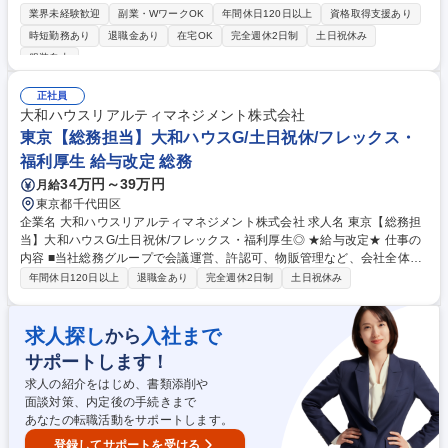
応、各種助成金申請、行政対応などを統括します。自社に加え、グループ
業界未経験歓迎
副業・WワークOK
年間休日120日以上
資格取得支援あり
全体の障がい者雇用推進にも関わるポジションです。 ■給与、賞与、退職
時短勤務あり
退職金あり
在宅OK
完全週休2日制
土日祝休み
金制度の運用全般の統括■法改正対応および関連制度、規程整備の統括■人
服装自由
事労務案件対応、休業、労災案件対応の統括 ■障がい者雇用調整金申請関
連業務の統括■各種助成金申請書類作成、手続き関連業務の統括■行政対応
正社員
（労基署、ハローワーク等）の統括 【仕事の魅力】事業拡大に伴う成長フ
大和ハウスリアルティマネジメント株式会社
ェーズで、管理部門の責任者として組織づくりに関われます。 募集職種
東京【総務担当】大和ハウスG/土日祝休/フレックス・
【大阪】人事総務課長/梅田駅徒歩5分/安定のヤンマーグループ
福利厚生 給与改定 総務
34万円～39万円
月給
東京都千代田区
企業名 大和ハウスリアルティマネジメント株式会社 求人名 東京【総務担
当】大和ハウスG/土日祝休/フレックス・福利厚生◎ ★給与改定★ 仕事の
内容 ■当社総務グループで会議運営、許認可、物販管理など、会社全体の
サポートをお願いいたします。入社後は、メンバーとして将来的にはリー
年間休日120日以上
退職金あり
完全週休2日制
土日祝休み
ダー・管理職などキャリアアップいただくことも可能です。 【具体的に
は】 ■防災対策、災害対応、会議体運営、許認可（商業登記、宅建業、建
設業、警備業）、通信機器関係、車関係、貸与品管理、事務用品調達など
求人探し
入社まで
から
総務グループで行っている業務の対応、グループ長の補佐をお願いいたし
サポートします！
ます。 変更範囲：当社業務全般 募集職種 東京【総務担当】大和ハウスG/
土日祝休/フレックス・福利厚生◎ ★給与改定★
求人の紹介をはじめ、書類添削や
面談対策、内定後の手続きまで
あなたの転職活動をサポートします。
登録してサポートを受ける