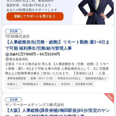
求人の紹介をはじめ、書類添削や
面談対策、内定後の手続きまで
あなたの転職活動をサポートします。
登録してサポートを受ける
正社員
TDSE株式会社
【人事総務担当(労務・総務)】リモート勤務:週3~4日ま
で可能 福利厚生/労務/給与管理人事
41万7900円～54万2100円
月給
東京都新宿区
企業名 ＴＤＳＥ株式会社 求人名 【人事総務担当（労務・総務）】リモー
ト勤務：週3～4日まで可能 仕事の内容 人事総務担当として、主に労務業
務および総務業務全般をご担当いただきます。 【具体的には】 ・入退社
手続き、社会保険手続きのアウトソース先管理・調整などの労務手続き関
業界未経験歓迎
副業・WワークOK
年間休日120日以上
資格取得支援あり
連業務 ・勤怠管理、給与計算、人事データの入力・更新、社員情報管理業
転勤なし
時短勤務あり
退職金あり
在宅OK
完全週休2日制
務 ・健康診断対応業務、安全衛生管理のサポート業務 ・人事制度、福利
土日祝休み
厚生制度や評価制度の企画、運用のサポート業務 ・人事関連システムの企
画、運用のサポート業務 など 募集職種 【人事総務担当（労務・総務）】
正社員
リモート勤務：週3～4日まで可能
ヤンマーホールディングス株式会社
【大阪】人事総務(課長候補)/梅田駅徒歩5分/安定のヤン