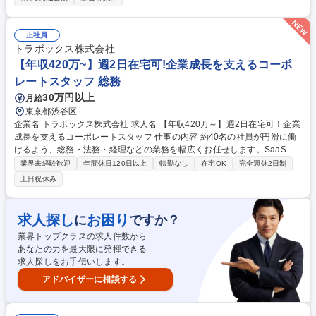
健康経営の企画推進 ■安全衛生委員会の運営を含む安全衛生活動の企画運
営（各拠点のルール統一や改善含む）■社内関係部署との調整やプロジェ
クト推進 ■労災対応および再発防止施策の立案 ■社内ポータルやホームペ
正社員
ージの企画と改善■各種制度や仕組みの構築および改善推進★単なるルー
トラボックス株式会社
ティン業務ではなく、今後課題発見から企画立案と実行まで関係者を巻き
【年収420万~】週2日在宅可!企業成長を支えるコーポ
込んだ一貫対応を進めていく総務業務です。 募集職種 【総務】雪印メグ
レートスタッフ 総務
ミルクグループ/年休125日/フルフレックス/福利厚生◎
30万円以上
月給
東京都渋谷区
企業名 トラボックス株式会社 求人名 【年収420万～】週2日在宅可！企業
成長を支えるコーポレートスタッフ 仕事の内容 約40名の社員が円滑に働
けるよう、総務・法務・経理などの業務を幅広くお任せします。SaaSツ
ール等も活用し、他部署やグループ本部と連携しながら会社の土台作りと
業界未経験歓迎
年間休日120日以上
転勤なし
在宅OK
完全週休2日制
環境改善を推進していただきます。 当社のコーポレート部門（現在6名体
土日祝休み
制）の一員として、幅広いバックオフィス業務を担います。具体的には、
取引先との契約書管理から、社内規程の整備、備品管理、入金や予算の管
理、Visional本部と連携した入退社手続きまで多岐にわたります。業務の
求人探し
お困り
に
ですか？
枠に縛られず、経営層や他部署からの突発的な依頼にも柔軟に対応し、AI
業界トップクラスの求人件数から
などの新しいツールも積極的に取り入れながら、社内環境の改善を推進で
あなたの力を最大限に発揮できる
きる環境です。 募集職種 【年収420万～】週2日在宅可！企業成長を支え
求人探しをお手伝いします。
るコーポレートスタッフ
アドバイザーに相談する