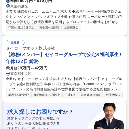
590万円～810万円
年俸
東京都港区
企業名 株式会社エス・エム・エス 求人名 ◆総務(リーダー候補)/プロジェ
クトマネジメント×バックオフィス全般 仕事の内容 コーポレート部門の立
場から全社もしくは複数組織を横断するプロジェクトの推進をお任せしま
す。目下推進している、もしくは推進予定のプロジェクトは下記の通りで
年間休日120日以上
完全週休2日制
土日祝休み
す。 【調達購買チーム】■全社コストの適正化：◇仕入先へのコスト交渉/
仕入先変更◇集中購買の実現◇上記をスムーズに行うための仕組みづくり
■全社購買物の管理・可視化及び情報基盤の確立【オフィス総務チーム】■
正社員
本社・各事業所の移転/レイアウト変更■従業員の働き方改革×オフィス面
セイコーウオッチ株式会社
積効率の最大化■賃料交渉※将来的には、役割や領域の統合・拡張を見据
【総務/メンバー】セイコーグループで安定&福利厚生 /
えており、1つの組織・領域に囚われない方を募集しています。 募集職種
年休122日 総務
◆総務(リーダー候補)/プロジェクトマネジメント×バックオフィス全般
29万円～42万円
月給
東京都中央区
企業名 セイコーウオッチ株式会社 求人名 【総務/メンバー】セイコーグル
ープで安定&福利厚生◎/年休122日 仕事の内容 「Grand Seiko」や「SEIK
O」ブランドの高付加価値腕時計を世界各国で販売する当社総務部メンバ
ーとして総務業務について幅広くお任せいたします。 具体的には、下記業
業界未経験歓迎
年間休日120日以上
在宅OK
完全週休2日制
土日祝休み
務を部門長・マネージャーと共にご担当いただきます。 【基本的な業務】
■事業所移転対応■印章管理■各種法令対応(輸出管理・個人情報保護等)■備
品対応(iPhone・セキュリティカード等)■リスクマネジメント、企業倫理
求人探し
お困り
に
ですか？
の強化(研修の立案・運営を含む)■社内規則の策定、見直し■役員会の運営
業界トップクラスの求人件数から
■災害対策 募集職種 【総務/メンバー】セイコーグループで安定&福利厚生
あなたの力を最大限に発揮できる
◎/年休122日
求人探しをお手伝いします。