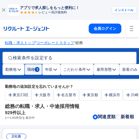
アプリで求人探しをもっと便利に！
インストール
レビュー高評価
無料
会員ログイン
/
/
転職・求人トップ
コーポレートスタッフ
総務
検索条件を設定する
勤務地
職種
年収
こだわり条件
雇用形態
新着のみ
1
勤務地の追加設定を忘れていませんか？
東京23区
大阪市
名古屋市
東京都
横浜市
川崎
総務の転職・求人・中途採用情報
929
件以上
関連度順
新着順
1
〜
100
件目を表示中
正社員