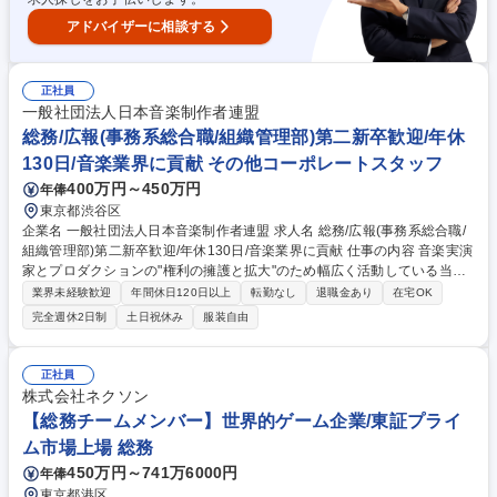
アドバイザーに相談する
正社員
一般社団法人日本音楽制作者連盟
総務/広報(事務系総合職/組織管理部)第二新卒歓迎/年休
130日/音楽業界に貢献 その他コーポレートスタッフ
400万円～450万円
年俸
東京都渋谷区
企業名 一般社団法人日本音楽制作者連盟 求人名 総務/広報(事務系総合職/
組織管理部)第二新卒歓迎/年休130日/音楽業界に貢献 仕事の内容 音楽実演
家とプロダクションの"権利の擁護と拡大"のため幅広く活動している当団
体にて、社内ＤＢの開発管理や委員会運営、広報業務等、組織運営業務全
業界未経験歓迎
年間休日120日以上
転勤なし
退職金あり
在宅OK
般をお任せします【音制連とは】http://www.fmp.or.jp/about 【業務詳細】
完全週休2日制
土日祝休み
服装自由
■理事会・各委員会の招集/資料作成/議事録/当日の運営 ■会員交流の為の企
画運営 ■HPや会員向けポータルサイトの更新/管理 ■社内システム/PCの管
理 ■DXやAI導入等の社内システムの構築/導入 ■小冊子や団体パンフレッ
正社員
トのディレクション 【魅力】音楽業界を牽引するプロダクションの役員の
株式会社ネクソン
方々と共に、音楽業界の諸課題解決に向けた業務を通じ、業界を下支えす
【総務チームメンバー】世界的ゲーム企業/東証プライ
る一手を担うやりがいを感じられます。 募集職種 総務/広報(事務系総合
ム市場上場 総務
職/組織管理部)第二新卒歓迎/年休130日/音楽業界に貢献
450万円～741万6000円
年俸
東京都港区