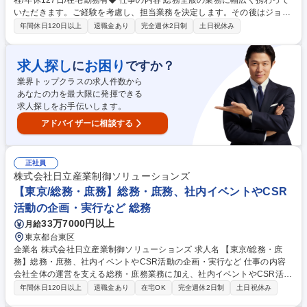
程/年休127日/在宅勤務有◆ 仕事の内容 総務全般の業務に幅広く携わって
いただきます。ご経験を考慮し、担当業務を決定します。その後はジョブ
ローテーションなどでマルチに活躍いただくことを想定しています。 【業
年間休日120日以上
退職金あり
完全週休2日制
土日祝休み
務内容】 ■有形固定資産発注および管理業務：営業、サポート用の車両発
注、車両管理全般 など ■庶務関連業務：慶弔対応 など ■転勤に関わる業務
※在宅勤務も週1日程度ございます（状況に応じて変動あり）。 募集職種
求人探し
お困り
に
ですか？
【東京】総務 ◆プライム上場/残業月10h程/年休127日/在宅勤務有◆
業界トップクラスの求人件数から
あなたの力を最大限に発揮できる
求人探しをお手伝いします。
アドバイザーに相談する
正社員
株式会社日立産業制御ソリューションズ
【東京/総務・庶務】総務・庶務、社内イベントやCSR
活動の企画・実行など 総務
33万7000円以上
月給
東京都台東区
企業名 株式会社日立産業制御ソリューションズ 求人名 【東京/総務・庶
務】総務・庶務、社内イベントやCSR活動の企画・実行など 仕事の内容
会社全体の運営を支える総務・庶務業務に加え、社内イベントやCSR活動
の企画・実行など、幅広い業務を総合的に取りまとめていただくポジショ
年間休日120日以上
退職金あり
在宅OK
完全週休2日制
土日祝休み
ンです。 【具体的には】■庶務・総務業務（全社の運営を支える実務）：