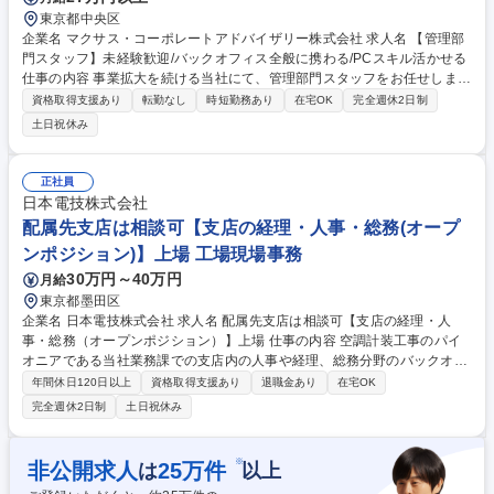
東京都中央区
企業名 マクサス・コーポレートアドバイザリー株式会社 求人名 【管理部
門スタッフ】未経験歓迎/バックオフィス全般に携わる/PCスキル活かせる
仕事の内容 事業拡大を続ける当社にて、管理部門スタッフをお任せしま
す。決められた業務範囲だけではなく、総務/人事/経理/秘書業務など幅広
資格取得支援あり
転勤なし
時短勤務あり
在宅OK
完全週休2日制
いバックオフィス業務をお任せするため、多角的なスキルが身につきま
土日祝休み
す。 【具体的に】電話・来客対応や備品管理から、採用サポート、労務関
連、経費精算、請求書作成、スケジュール調整まで多岐にわたる事務業務
を担っていただきます。業務範囲は広いですが、チームでしっかり協力し
正社員
ながら進める体制のため、個人の負担が偏ることはありません。ご経験を
日本電技株式会社
加味してお任せする業務を決定する予定ですのでご安心ください。バック
配属先支店は相談可【支店の経理・人事・総務(オープ
オフィス業務全般にチャレンジしたい方にピッタリのポジションです。 募
ンポジション)】上場 工場現場事務
集職種 【管理部門スタッフ】未経験歓迎/バックオフィス全般に携わる/PC
スキル活かせる
30万円～40万円
月給
東京都墨田区
企業名 日本電技株式会社 求人名 配属先支店は相談可【支店の経理・人
事・総務（オープンポジション）】上場 仕事の内容 空調計装工事のパイ
オニアである当社業務課での支店内の人事や経理、総務分野のバックオフ
ィス業務をお任せします。将来的には数年後にマネージャーのポジション
年間休日120日以上
資格取得支援あり
退職金あり
在宅OK
でご活躍いただける方を募集します。 支店/事業所内でのバックオフィス
完全週休2日制
土日祝休み
事務が主な業務です。 ■工事出来高請求書の作成、請求管理などの経理業
務■工事仕入品の発注、納期管理、支払いなどの購買業務■支店内社員の労
務、勤怠管理 ■安全書類作成や入札関連資料の準備など、各事務業務 (採
※
非公開求人
25
万件
は
以上
用背景)支店内の業務量の増加による増員募集 （業務内容の変更の範囲：