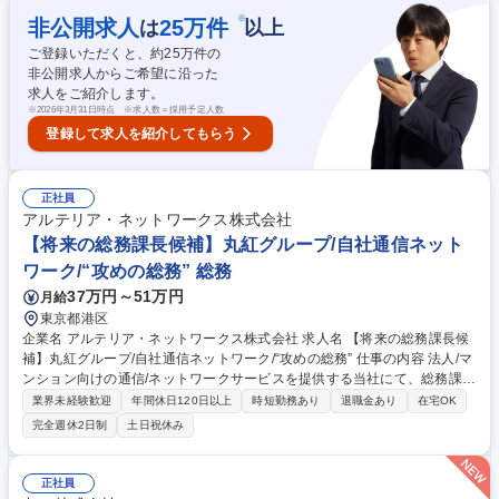
マネジメントサポート ■人事系：採用/育成/異動/退職等 に関わる業務対応
※
非公開求人
25
万件
は
以上
募集職種 SWB2503_事業本部スタッフ（総務・セキュリティ系） 在宅勤
ご登録いただくと、約
25
万件の
務・リモート可
非公開求人からご希望に沿った
求人をご紹介します。
※
2026年3月31日時点 ※求人数＝採用予定人数
登録して求人を紹介してもらう
正社員
アルテリア・ネットワークス株式会社
【将来の総務課長候補】丸紅グループ/自社通信ネット
ワーク/“攻めの総務” 総務
37万円～51万円
月給
東京都港区
企業名 アルテリア・ネットワークス株式会社 求人名 【将来の総務課長候
補】丸紅グループ/自社通信ネットワーク/“攻めの総務” 仕事の内容 法人/マ
ンション向けの通信/ネットワークサービスを提供する当社にて、総務課の
体制強化のために将来の課長候補を募集。既存運用を維持するだけでな
業界未経験歓迎
年間休日120日以上
時短勤務あり
退職金あり
在宅OK
く、改善提案や仕組み化、中長期的な戦略提案まで担う役割です。 ■ファ
完全週休2日制
土日祝休み
シリティマネジメント/ワークプレイス戦略:拠点/オフィスの最適化、サテ
ライトオフィスの再設計・レイアウト変更/座席表管理/オフィス環境整備/
拠点関連の各種調整など■安全・リスク/BCPマネジメント:災害・有事を想
正社員