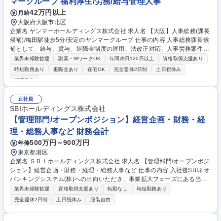
マーグループ 福利厚生/労務/給与管理人事
42万円以上
月給
大阪府大阪市北区
企業名 ヤンマーホールディングス株式会社 求人名 【大阪】人事総務(課長
候補)/梅田駅徒歩5分/安定のヤンマーグループ 仕事の内容 人事総務課長候
補として、給与、賞与、退職金制度の運用、法改正対応、人事労務案件対
応、各種助成金申請、行政対応などを統括します。自社に加え、グループ
業界未経験歓迎
副業・WワークOK
年間休日120日以上
資格取得支援あり
全体の障がい者雇用推進にも関わるポジションです。 ■給与、賞与、退職
時短勤務あり
退職金あり
在宅OK
完全週休2日制
土日祝休み
金制度の運用全般の統括■法改正対応および関連制度、規程整備の統括■人
服装自由
事労務案件対応、休業、労災案件対応の統括 ■障がい者雇用調整金申請関
連業務の統括■各種助成金申請書類作成、手続き関連業務の統括■行政対応
正社員
（労基署、ハローワーク等）の統括 【仕事の魅力】事業拡大に伴う成長フ
SBIホールディングス株式会社
ェーズで、管理部門の責任者候補として組織づくりに関われます。 募集職
【管理部門/オープンポジション】経営企画・財務・経
種 【大阪】人事総務(課長候補)/梅田駅徒歩5分/安定のヤンマーグループ
理・総務人事など 財務会計
500万円～900万円
年俸
東京都港区
企業名 ＳＢＩホールディングス株式会社 求人名 【管理部門/オープンポジ
ション】経営企画・財務・経理・総務人事など 仕事の内容 入社後SBIネオ
バンキングシステム(株)への出向いただき、事業拡大フェーズにある当社
において、経営管理グループの一員として、経営企画・財務経理・総務人
業界未経験歓迎
資格取得支援あり
転勤なし
時短勤務あり
事などのコーポレート機能を幅広く担っていただきます。 ご担当いただく
完全週休2日制
土日祝休み
服装自由
領域は、ご経験・スキル・適性を踏まえて決定します。 【詳細】 ■経営企
画・経営管理：年次・中期事業計画の策定支援・進捗管理/KPI管理・経営