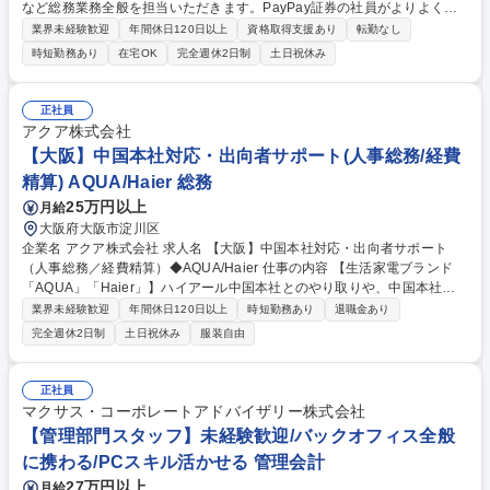
など総務業務全般を担当いただきます。PayPay証券の社員がよりよく働
ける環境づくりを担う部署で、一人一人が最高のパフォーマンスを発揮で
業界未経験歓迎
年間休日120日以上
資格取得支援あり
転勤なし
きる環境を創っていきます。 ■オフィスファシリティ・総務業務（オフィ
時短勤務あり
在宅OK
完全週休2日制
土日祝休み
スファシリティ管理、オフィス構築、執務環境管理等） ■文書管理（契約
書管理、社内規程管理、社外倉庫管理等） ■取引先管理（取引先審査、管
理）■稟議申請受付（要件チェック等） ■会社法関係業務（取締役会・株
正社員
主総会事務局業務、法人登記申請、法令開示書類作成） ■知的財産管理
アクア株式会社
（商標・特許管理）■安否確認（災害時等の社員安否確認取りまとめ等）■
【大阪】中国本社対応・出向者サポート(人事総務/経費
各種対外報告 など 募集職種 【総務担当】PayPayグループ/フルフレック
精算) AQUA/Haier 総務
スタイム制
25万円以上
月給
大阪府大阪市淀川区
企業名 アクア株式会社 求人名 【大阪】中国本社対応・出向者サポート
（人事総務／経費精算）◆AQUA/Haier 仕事の内容 【生活家電ブランド
「AQUA」「Haier」】ハイアール中国本社とのやり取りや、中国本社か
らの出向者サポートを中心に、人事総務・経費精算などの管理部門業務を
業界未経験歓迎
年間休日120日以上
時短勤務あり
退職金あり
担当いただきます。 ＜具体的には＞中国本社からの出向者（現在20名程
完全週休2日制
土日祝休み
服装自由
度）に関する人事・総務対応を中心に、入退社や各種手続き、勤怠・給与
関連の確認、人事データ管理、福利厚生運用、問い合わせ対応などを行い
ます。あわせて、旅費精算や経費処理、郵便対応などの庶務業務も担当。
正社員
中国本社や社内関係者、税理士等と連携しながら、出向者が安心して働け
マクサス・コーポレートアドバイザリー株式会社
る環境づくりを支えていただきます。※業務の7～8割は中国関連対応とな
【管理部門スタッフ】未経験歓迎/バックオフィス全般
る想定です。 募集職種 【大阪】中国本社対応・出向者サポート（人事総
に携わる/PCスキル活かせる 管理会計
務／経費精算）◆AQUA/Haier
27万円以上
月給