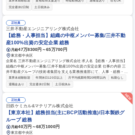
する為の事業活動の企画・運営を行っている公益法人です。この組織を支
業界未経験歓迎
資格取得支援あり
時短勤務あり
退職金あり
在宅OK
える総務部の業務をお任せします。 【具体的には】■総会・理事会・委員
完全週休2日制
土日祝休み
会の運営支援 ■庶務 ■人事労務（採用支援、研修企画、労務業務等） ■経
理業務(預金管理、経費精算、帳簿や伝票起票、決算等）等 【働く魅力】
総務業務の経験を活かすことができます。また、産官学の様々な階層の物
正社員
流関係者との交流機会が多く、知識の向上や人的ネットワーク形成ができ
三井不動産エンジニアリング株式会社
ます。（変更の範囲:当社業務全般） 募集職種 ★急募【総務担当】公益社
【総務・人事担当】組織の中枢メンバー募集/三井不動
団法人/在宅勤務可/リフレッシュルーム完備/港区勤務
産100%出資の安定企業 総務
47万8300円～65万700円
月給
東京都中央区
企業名 三井不動産エンジニアリング株式会社 求人名 【総務・人事担当】
組織の中枢メンバー募集/三井不動産100%出資の安定企業 仕事の内容 三
井不動産グループの技術者集団を支える業務推進部にて、人事・総務・給
与・経理等のコーポレート実務全般を担います 。経営陣の補佐役として、
業界未経験歓迎
年間休日120日以上
月平均残業時間20時間以内
転勤なし
部門間の円滑な組織運営とチームの活性化を推進してください 。 総務面
退職金あり
完全週休2日制
土日祝休み
では内部統制や機関運営、人事、さらに全社の予算管理まで幅広く携わり
ます 。まずは既存のやり方を尊重しつつ実務を担い、メンバーと信頼関係
を構築してください 。多様なキャリアを持つメンバーが在籍する組織にお
正社員
いて、各専門領域を横断的に繋ぎ、チームを束ねていく「組織の要」とし
日鉄ケミカル&マテリアル株式会社
ての役割を期待しています 。 募集職種 【総務・人事担当】組織の中枢メ
【東京本社】総務担当(主にBCP活動推進)/日本製鉄グ
ンバー募集/三井不動産100%出資の安定企業
ループ 総務
40万円～68万1000円
月給
東京都中央区