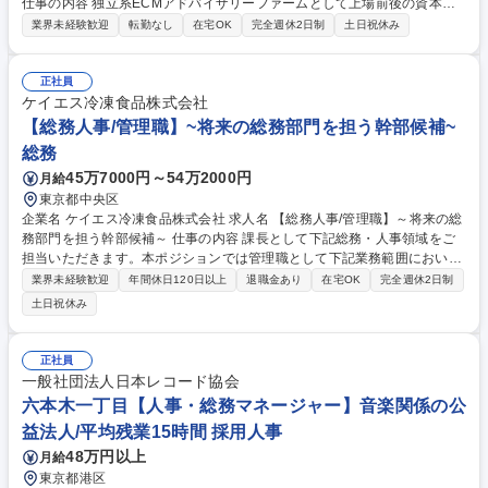
仕事の内容 独立系ECMアドバイザリーファームとして上場前後の資本市
場戦略を設計する当社にて経理・総務をお任せします。基礎的なバックオ
業界未経験歓迎
転勤なし
在宅OK
完全週休2日制
土日祝休み
フィス業務からスタートし組織を支える専任担当として広く活躍できる環
境です。 ■日常経理、月次および年次決算サポート業務 ■本国（グローバ
ル）との英文メール対応（AI翻訳ツール等を使用しての対応で問題ござい
正社員
ません） ■オフィス環境整備、郵便物の発送・受取等の総務業務全般 ■そ
ケイエス冷凍食品株式会社
の他バックオフィス関連サポート ※ご経験に合わせて無理なく業務をお任
【総務人事/管理職】~将来の総務部門を担う幹部候補~
せします。残業も基本的には発生せず、ご自身のペースで業務を進めやす
総務
く定着率の高い環境です。 募集職種 東京【経理・総務】リモート中心/残
45万7000円～54万2000円
月給
業基本無/独立系ファーム/契約社員
東京都中央区
企業名 ケイエス冷凍食品株式会社 求人名 【総務人事/管理職】～将来の総
務部門を担う幹部候補～ 仕事の内容 課長として下記総務・人事領域をご
担当いただきます。本ポジションでは管理職として下記業務範囲において
ご経験のある領域から担当いただき、自ら組織課題を整理し主体的に推進
業界未経験歓迎
年間休日120日以上
退職金あり
在宅OK
完全週休2日制
いただくことを期待しております。 安全衛生（健康診断、安全衛生委員会
土日祝休み
の運営、ストレスチェック等）、 施設管理（社宅管理、本社、各支店の職
場環境整備等）、 法務業務（契約書、印章管理等）、社内イベント運営・
管理、グループ各社連携、・チームマネジメント ※その他、当社工場との
正社員
労務・安全衛生・福利厚生関連携も一部ご担当いただきます※法務業務は
一般社団法人日本レコード協会
親会社の法務部門に委託しており、本組織では事務業務がメインとなりま
六本木一丁目【人事・総務マネージャー】音楽関係の公
す。 募集職種 【総務人事/管理職】～将来の総務部門を担う幹部候補～
益法人/平均残業15時間 採用人事
48万円以上
月給
東京都港区