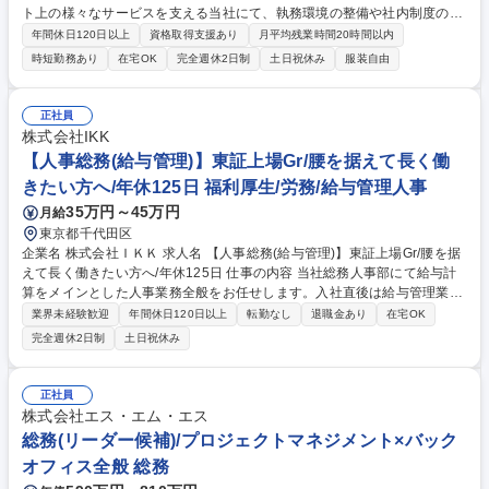
ト上の様々なサービスを支える当社にて、執務環境の整備や社内制度の検
討、イベント運営などの幅広い業務を担当し、間接的に会社の生産性向上
年間休日120日以上
資格取得支援あり
月平均残業時間20時間以内
や成長に貢献している部署です。 会社の全メンバーが安心して長く成果を
時短勤務あり
在宅OK
完全週休2日制
土日祝休み
服装自由
発揮できる環境を整えるために、毎日のメンテナンスや維持管理に加え、
新たな施策検討を積極的に行っていただき、会社全体を巻き込み課題解決
を推進。 ・オフィス運営：執務環境の整備・物品管理・社内規定整備/改
正社員
善・イベント企画/運営・非常時の対応 など、本人の希望や適性によって
株式会社IKK
幅広い業務の体得が可能で、多様なキャリアパスを描くことも可能です。
【人事総務(給与管理)】東証上場Gr/腰を据えて長く働
募集職種 【総務】未経験歓迎◎/リモート可/世界で唯一の事業/福利厚生◎/
きたい方へ/年休125日 福利厚生/労務/給与管理人事
再雇用有
35万円～45万円
月給
東京都千代田区
企業名 株式会社ＩＫＫ 求人名 【人事総務(給与管理)】東証上場Gr/腰を据
えて長く働きたい方へ/年休125日 仕事の内容 当社総務人事部にて給与計
算をメインとした人事業務全般をお任せします。入社直後は給与管理業務
メインとしてご担当いただき、徐々に人事総務業務へと担当領域を広げて
業界未経験歓迎
年間休日120日以上
転勤なし
退職金あり
在宅OK
いただきます。 【給与管理業務】■給与計算実務全般(委託先との連携や計
完全週休2日制
土日祝休み
算結果の確認等) ■年末調整および確定申告関連業務 【人事総務業務】■社
会保険や年金の計算及び新入社員への案内等の各種手続き■人事考課の対
応 ■育児や介護休業の対応 ■退職手続き ■海外技能実習生の入退社対応 ■
正社員
各市役所への対応(住民税納付や金額確認等) ■衛生管理業務 ※入社1年を
株式会社エス・エム・エス
目途に給与管理・人事業務を半々程度の割合で担当頂く事を期待していま
総務(リーダー候補)/プロジェクトマネジメント×バック
す 募集職種 【人事総務(給与管理)】東証上場Gr/腰を据えて長く働きたい
オフィス全般 総務
方へ/年休125日