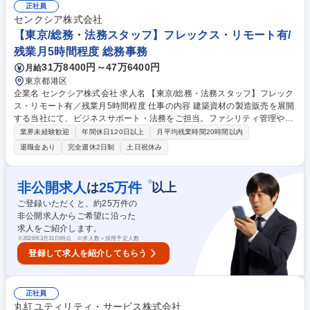
ダッシュボードの整備・運用など ■財務・経理：月次・年次決算業務/税務
正社員
申告・税理士・監査法人との連携など ■総務・人事：採用業務/入退社手続
センクシア株式会社
き・労務管理・社会保険手続きなど 募集職種 【管理部門/オープンポジシ
【東京/総務・法務スタッフ】フレックス・リモート有/
ョン】経営企画・財務・経理・総務人事など
残業月5時間程度 総務事務
31万8400円～47万6400円
月給
東京都港区
企業名 センクシア株式会社 求人名 【東京/総務・法務スタッフ】フレック
ス・リモート有／残業月5時間程度 仕事の内容 建築資材の製造販売を展開
する当社にて、ビジネスサポート・法務をご担当。ファシリティ管理や社
内規定管理等の総務全般、契約書審査やコンプライアンス等の法務、これ
業界未経験歓迎
年間休日120日以上
月平均残業時間20時間以内
ら2つのグループを兼務し幅広く活躍します。 ■ファシリティ・備品設
退職金あり
完全週休2日制
土日祝休み
備・社用車・規定管理 ■社内行事運営・庶務業務 ■契約書管理・レビュ
ー・ドラフト作成 ■法務研修等の企画運営 ■コンプライアンス活動 ■顧問
弁護士との連携 【仕事の魅力】総務と法務の双方から会社の運営基盤を支
※
非公開求人
25
万件
は
以上
える重要な役割です。残業手当は全額支給で、フルフレックスやテレワー
ご登録いただくと、約
25
万件の
ク制度も整っています。 募集職種 【東京/総務・法務スタッフ】フレック
非公開求人からご希望に沿った
ス・リモート有／残業月5時間程度
求人をご紹介します。
※
2026年3月31日時点 ※求人数＝採用予定人数
登録して求人を紹介してもらう
正社員
丸紅ユティリティ・サービス株式会社