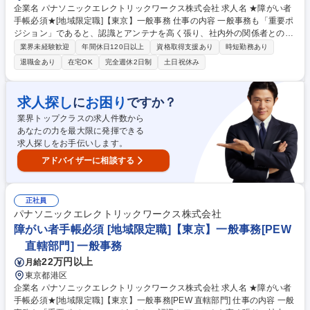
企業名 パナソニックエレクトリックワークス株式会社 求人名 ★障がい者
手帳必須★[地域限定職]【東京】一般事務 仕事の内容 一般事務も「重要ポ
ジション」であると、認識とアンテナを高く張り、社内外の関係者とのコ
ミュニケーションを密に取って各種業務推進いただきます。 【具体的な仕
業界未経験歓迎
年間休日120日以上
資格取得支援あり
時短勤務あり
事内容】 一般事務(庶務含む)全般をお任せします。 各種資料作成、各種会
退職金あり
在宅OK
完全週休2日制
土日祝休み
議(WEB含む)の実施調整と当日設営および運営、備品発注、伝票処理、自
部門の予算管理、電話応対等、幅広い業務をご担当いただきます。 募集職
種 ★障がい者手帳必須★[地域限定職]【東京】一般事務
求人探し
お困り
に
ですか？
業界トップクラスの求人件数から
あなたの力を最大限に発揮できる
求人探しをお手伝いします。
アドバイザーに相談する
正社員
パナソニックエレクトリックワークス株式会社
障がい者手帳必須 [地域限定職]【東京】一般事務[PEW
直轄部門] 一般事務
22万円以上
月給
東京都港区
企業名 パナソニックエレクトリックワークス株式会社 求人名 ★障がい者
手帳必須★[地域限定職]【東京】一般事務[PEW 直轄部門] 仕事の内容 一般