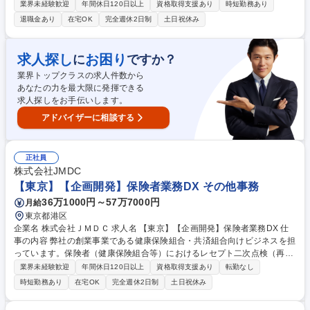
把握していただくため、配属担当先の業務を一通りご経験いただきます。
業界未経験歓迎
年間休日120日以上
資格取得支援あり
時短勤務あり
■各種審査(受注計上/請求/支払/振替等)及び関連業務 ■債権、固定資産等の
退職金あり
在宅OK
完全週休2日制
土日祝休み
残高管理業務 ■月次/四半期/年次決算締め、決算報告関連業務 ■年度末計算
書類作成(国内グループ会社向け) ■事業部門等からの問い合わせ対応、助
言指導 ■会計、SOX監査対応 ■経理プロセスの標準化・効率化(RPAや生成
求人探し
お困り
に
ですか？
AI等のテクノロジー活用、マニュアル等の整備更新) 募集職種 【経理/第二
業界トップクラスの求人件数から
新卒可】NTTデータグループの未来を支える/テレワーク率80％
あなたの力を最大限に発揮できる
求人探しをお手伝いします。
アドバイザーに相談する
正社員
株式会社JMDC
【東京】【企画開発】保険者業務DX その他事務
36万1000円～57万7000円
月給
東京都港区
企業名 株式会社ＪＭＤＣ 求人名 【東京】【企画開発】保険者業務DX 仕
事の内容 弊社の創業事業である健康保険組合・共済組合向けビジネスを担
っています。保険者（健康保険組合等）におけるレセプト二次点検（再審
査請求）を効率化する「自動点検システム」の開発に向けた企画開発及び
業界未経験歓迎
年間休日120日以上
資格取得支援あり
転勤なし
運用担当 【詳細】 ●プロダクトの価値定義とロジック設計 ●レセプト二次
時短勤務あり
在宅OK
完全週休2日制
土日祝休み
点検サービスの運用企画設計 ●「点検～分析」の一気通貫型プロセスの構
築 ●市場ニーズの把握とプロダクトロードマップの策定 ●部署間連携とデ