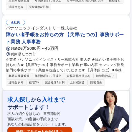
等のフロント部門の部署等幅広い部署での業務をお任せいたします。研修
業界未経験歓迎
年間休日120日以上
月平均残業時間20時間以内
転勤なし
制度やキャリア支援が充実しております！ ※下記業務詳細 【業務詳細】■
退職金あり
完全週休2日制
管理部門：広報、人事、経理など当公社の運営に係る管理業務 ■収益部
門：駐車場の新規開拓、管理運営、新宿駅西口広場の「イベントコーナ
ー」などの管理運営 ■道路部門：整備の急がれる骨格幹線道路や木造住宅
正社員
密集地域の特定整備路線の用地取得、道路に関する普及啓発事業、都内の
パナソニックインダストリー株式会社
道路施設や道路工事現場の見学ツアー事業 ※入社後は上記いずれかの部門
障がい者手帳をお持ちの方 【兵庫/たつの】事務サポー
へ配属。※業務内容変更の範囲：会社の定める業務 募集職種 【都庁グル
ト業務 人事事務
ープ】総合職（事務）◇残業月平均9時間未満／有給年平均16日取得
26万5000円～45万円
月給
兵庫県たつの市
企業名 パナソニックインダストリー株式会社 求人名 ★障がい者手帳をお
持ちの方★【兵庫/たつの】事務サポート業務 仕事の内容 センシング開発
部門の事務サポート業務を担当していただきます 【具体的には】 ■事務業
務：資料作成、データまとめ等 募集職種 ★障がい者手帳をお持ちの方★
業界未経験歓迎
年間休日120日以上
資格取得支援あり
時短勤務あり
【兵庫/たつの】事務サポート業務
退職金あり
在宅OK
完全週休2日制
土日祝休み
服装自由
求人探し
入社まで
から
サポートします！
求人の紹介をはじめ、書類添削や
面談対策、内定後の手続きまで
あなたの転職活動をサポートします。
登録してサポートを受ける