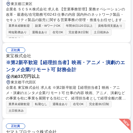
東京都江東区
企業名 ＳＣＳＫ株式会社 求人名 【営業事務管理】業務オペレーションの
改革・最適化/在宅勤務可/0243 仕事の内容 国内外のネットワーク製品・
セキュリティ製品の販売に関する営業事務の管理・推進をお任せします。
主にFortinetのパートナー商材を取り扱い、事業の安定成長と更なる業務
業界未経験歓迎
副業・WワークOK
年間休日120日以上
資格取得支援あり
効率化に貢献するポジションです。 ■既存業務オペレーション（業務フロ
時短勤務あり
退職金あり
在宅OK
完全週休2日制
土日祝休み
ー）の改善、新規オペレーション設計と社内外ステークホルダーへの展開
服装自由
■BPO推進（業務フローの可視化・分析、アウトソース範囲定義および委
託先教育支援）■営業実績の集計・分析ならびに将来的な営業見込の作成
正社員
（部・本部の業績管理指標作成サポート）■社内基幹システムを活用した
東宝株式会社
各種営業事務（見積作成、受発注、輸入・仕入管理、在庫管理、為替管
※第2新卒歓迎【経理担当者】映画・アニメ・演劇のエ
理、保守契約の新規・更新管理等 募集職種 【営業事務管理】業務オペレ
ーションの改革・最適化/在宅勤務可/0243
ンタメ企業/リモート可 財務会計
33万円以上
月給
東京都千代田区
企業名 東宝株式会社 求人名 ※第2新卒歓迎【経理担当者】映画・アニ
メ・演劇のエンタメ企業/リモート可 仕事の内容 映画、アニメ、演劇など
の事業を柱に事業を展開する当社にて、経理担当者として経理全般の業務
をお任せします。 【具体的には】 ・各本部の損益計算および分析業務、
業界未経験歓迎
転勤なし
退職金あり
在宅OK
完全週休2日制
支払手続、経費精算システムにかかる業務 ・経営情報管理システムの帳簿
土日祝休み
利用にかかる統括業務 ・決算業務や開示請求業務 等 募集職種 ※第2新卒
歓迎【経理担当者】映画・アニメ・演劇のエンタメ企業/リモート可
正社員
ヤマトプロテック株式会社