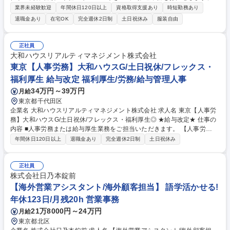
体的には運用関連運営管理機関とNRKとの役割分担を見直し、NRK自体
業界未経験歓迎
年間休日120日以上
資格取得支援あり
時短勤務あり
がDCを導入する事業会社に対して、DC事務を支援するサービスを事業化
退職金あり
在宅OK
完全週休2日制
土日祝休み
服装自由
していきます。 【具体的には】■新組織におけるDC事務フローの設計 ■各
種のマニュアル類や対外説明資料の作成 ■新組織立ち上げ後、軌道に乗せ
るための事業推進 【入社直後の業務内容】入社後1年程度は業務戦略課兼
正社員
東京業務課所属となり、新しい事務サービスについて一定の理解を深めて
大和ハウスリアルティマネジメント株式会社
いただきながら、主には東京業務課にて加入登録や拠出金の事務等を中心
東京【人事労務】大和ハウスG/土日祝休/フレックス・
に実務の経験を重ねていただきます。 募集職種 ★9/1入社目指す★[新組織
福利厚生 給与改定 福利厚生/労務/給与管理人事
立ち上げスタッフ]確定拠出年金を取り扱う最大手企業
34万円～39万円
月給
東京都千代田区
企業名 大和ハウスリアルティマネジメント株式会社 求人名 東京【人事労
務】大和ハウスG/土日祝休/フレックス・福利厚生◎ ★給与改定★ 仕事の
内容 ■人事労務または給与厚生業務をご担当いただきます。 【人事労
務】・社会保険の手続き・入社関連業務・健康診断の運営・安全衛生関
年間休日120日以上
退職金あり
完全週休2日制
土日祝休み
連・変形労働を含めた勤怠確認・雇用管理・派遣社員契約管理・評価・人
財育成・賞与計算、支給業務・各種行政届出 【給与厚生】・給与計算、年
末調整業務、住民税関連業務・福利厚生業務の運営・各種手当審査・慶弔
正社員
関連・入退職業務・DBDC加入・喪失・変形労働を含めた勤怠確認等 募集
株式会社日乃本錠前
職種 東京【人事労務】大和ハウスG/土日祝休/フレックス・福利厚生◎ ★
【海外営業アシスタント/海外顧客担当】 語学活かせる!
給与改定★
年休123日/月残20h 営業事務
21万8000円～24万円
月給
東京都北区