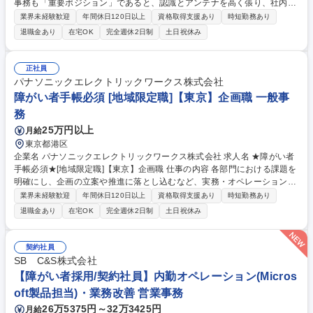
事務も「重要ポジション」であると、認識とアンテナを高く張り、社内外
の関係者とのコミュニケーションを密に取って各種業務推進いただきま
業界未経験歓迎
年間休日120日以上
資格取得支援あり
時短勤務あり
す。 【具体的な仕事内容】 直轄部門事務として専門性を活かした一般事
退職金あり
在宅OK
完全週休2日制
土日祝休み
務(庶務含む)全般をお任せします。各種資料作成、各種会議(WEB含む)の
実施調整と当日設営および運営、備品発注、伝票処理、自部門の予算管
理、電話応対等、幅広い業務をご担当いただきます。 募集職種 ★障がい
正社員
者手帳必須★[地域限定職]【東京】一般事務[PEW 直轄部門]
パナソニックエレクトリックワークス株式会社
障がい者手帳必須 [地域限定職]【東京】企画職 一般事
務
25万円以上
月給
東京都港区
企業名 パナソニックエレクトリックワークス株式会社 求人名 ★障がい者
手帳必須★[地域限定職]【東京】企画職 仕事の内容 各部門における課題を
明確にし、企画の立案や推進に落とし込むなど、実務・オペレーションを
先導する立場としてご活躍いただきます。 【具体的な仕事内容】各種企
業界未経験歓迎
年間休日120日以上
資格取得支援あり
時短勤務あり
画・推進、各種資料作成などを中心としながら、担当領域における課題解
退職金あり
在宅OK
完全週休2日制
土日祝休み
決を先導いただきます。 【キャリアパス】将来的には主務（主任）クラス
として部門のリーダーとしてご活躍いただくことを期待しております。入
社後、まずは企画職評価ランクの頂点を目指し、キャリアアップに挑戦い
契約社員
ただけるよう、日々の指導だけではなく各種研修もご用意しています。 募
SB C&S株式会社
集職種 ★障がい者手帳必須★[地域限定職]【東京】企画職
【障がい者採用/契約社員】内勤オペレーション(Micros
oft製品担当)・業務改善 営業事務
26万5375円～32万3425円
月給