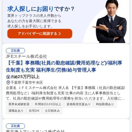
求書作成 ・社内申請処理、データチェック ・電話、メール対応（社内
外）※電話対応は配慮の上、業務内容を調整します ・営業担当者の事務サ
求人探し
お困り
に
ですか？
ポート業務 募集職種 【障がい者採用/契約社員】内勤営業・営業サポート/
業界トップクラスの求人件数から
短時間・短日数勤務の選択可
あなたの力を最大限に発揮できる
求人探しをお手伝いします。
アドバイザーに相談する
正社員
JFEスチール株式会社
【千葉】事務職(社員の勤怠確認/費用処理など)/福利厚
生制度も充実 福利厚生/労務/給与管理人事
25万円以上
月給
千葉県千葉市中央区
企業名 ＪＦＥスチール株式会社 求人名 【千葉】事務職（社員の勤怠確認/
費用処理など）/福利厚生制度も充実 仕事の内容 主に人事事務担当とし
て、社員の勤怠確認や費用処理等の業務を担当いただきます。入社後に先
輩社員からの指導のもとで業務を習得いただきますので、人事事務業務に
業界未経験歓迎
年間休日120日以上
資格取得支援あり
時短勤務あり
ご興味がある方は是非ご応募ください。 【業務例】社員の勤怠チェック
退職金あり
在宅OK
土日祝休み
(COMPANY)、費用処理(経費精算システム使用)/社員問い合わせ対応(会社
制度、勤怠IP等)/入社2年目4年目対象の研修業務/キャリア採用業務(所属
への書類選考依頼/入社初日受け入れ対応等) ※勤怠関連業務・人事関連手
正社員
続き業務・費用処理実務から習得頂き、将来的には社内研修の企画なども
東京海上アシスタンス株式会社