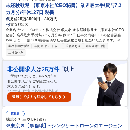
未経験歓迎 【東京本社/CEO秘書】業界最大手/賞与7.2
カ月分/年休127日 秘書
25万3500円～30万円
月給
東京都港区
企業名 ヤマトプロテック株式会社 求人名 ★未経験歓迎★【東京本社/CEO
秘書】業界最大手/賞与7.2カ月分/年休127日 仕事の内容 CEOの秘書業務
を中心に、一部COO秘書業務や社長室業務全般も担当いただきます。※困
ったことがあれば、すぐに相談できる環境で、未経験でも安心して働くこ
業界未経験歓迎
年間休日120日以上
退職金あり
完全週休2日制
とができます。（変更の範囲：変更無） 【詳細】■CEOのスケジュール調
土日祝休み
整・管理 ■COOのスケジュール管理補助■挨拶状/礼状作成 ■来客対応・電
話応対、社内外の連絡調整 ■文書・資料作成、ファイリング管理 ■出張手
配・旅程調整（飛行機/新幹線/車など） ■名刺管理、中元歳暮手配、手土
※
非公開求人
25
万件
は
以上
産選定 ■その他社長室業務全般 ★下記の備考欄に魅力や制度・福利厚生の
ご登録いただくと、約
25
万件の
詳細を記載しております。★ 募集職種 ★未経験歓迎★【東京本社/CEO秘
非公開求人からご希望に沿った
書】業界最大手/賞与7.2カ月分/年休127日
求人をご紹介します。
※
2026年3月31日時点 ※求人数＝採用予定人数
登録して求人を紹介してもらう
正社員
株式会社三菱UFJ銀行
※東京※【事務職】~シンジケートローンのエージェン