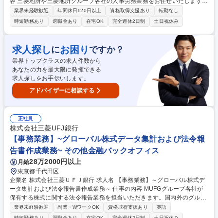
容 三菱地所や三菱地所グループ各社の人事労務業務をお任せいたします。
ご入社後は、経験や適性に応じて業務をご担当いただきますが、将来的に
業界未経験歓迎
年間休日120日以上
資格取得支援あり
転勤なし
は人事業務を幅広くご経験いただくことが可能です。 【詳細】給与賞与計
時短勤務あり
退職金あり
在宅OK
完全週休2日制
土日祝休み
算・社会保険・勤怠管理・福利厚生・海外業務といった人事サービスを担
いながら、各社からの労務相談や経営・人事課題に沿った人事施策を提
案・実行。システムリプレイスに向けたデータ移行や設定確認、テスト業
求人探し
お困り
に
ですか？
務にも並行して対応。入社後は、ご経験や適性に応じて業務を担当いただ
業界トップクラスの求人件数から
きますが、将来的には、各社からの要望・相談に応じられる人事のトータ
あなたの力を最大限に発揮できる
ルサポートを経験いただくことが可能です。 募集職種 三菱地所グループ
求人探しをお手伝いします。
【人事労務】人事のトータルサポートのスペシャリストになれる
アドバイザーに相談する
正社員
株式会社三菱UFJ銀行
【事務業務】~グローバル株式データ集計および法令報
告書作成業務~ その他金融バックオフィス
28万2000円以上
月給
東京都千代田区
企業名 株式会社三菱ＵＦＪ銀行 求人名 【事務業務】～グローバル株式デ
ータ集計および法令報告書作成業務～ 仕事の内容 MUFGグループ各社が
保有する株式に関する法令報告業務を担当いただきます。国内外のグルー
プ会社と連携しながら、必要な情報を取りまとめ、各国のルールに沿った
業界未経験歓迎
副業・WワークOK
資格取得支援あり
英語
報告書の作成・提出を行うポジションです。日々の定 常業務に加え、法改
時短勤務あり
退職金あり
在宅OK
完全週休2日制
土日祝休み