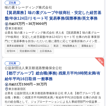
リバリープロセスの最適化 募集職種 【東京】【企画開発】保険者業務DX
正社員
味の素トレーディング株式会社
【貿易業務】味の素グループ中核商社・安定した経営基
盤/年休124日/リモート可 貿易事務/国際事務/英文事務
25万円～30万9000円
月給
東京都港区
企業名 味の素トレーディング株式会社 求人名 【貿易業務】味の素グルー
プ中核商社・安定した経営基盤/年休124日/リモート可 仕事の内容 事業部
門にて貿易事務を担当いただいた後に適性に応じて顧客折衝のメイン窓口
としての対応や味の素グループ内外への新規開拓営業を担当いただきま
業界未経験歓迎
年間休日120日以上
英語
時短勤務あり
退職金あり
す。具体的な業務内容については下記内容になります。 ＜輸出業務＞■貿
在宅OK
完全週休2日制
土日祝休み
易書類作成(通関・原産地証明書・保険申請書)、船積み、輸送の手配■通関
業者・船会社・保険会社とのやりとり■英語でのコレポン ＜輸入業務＞■
フォーキャスト、輸入手配依頼書、国内外の発注書&コレポン■受発注受託
正社員
業務、在庫管理■営業サポート、物流企画サポート ＜その他適性に応じ＞
公益財団法人東京都道路整備保全公社
■新規物流スキーム提案から実現までの折衝 募集職種 【貿易業務】味の素
【都庁グループ】総合職(事務) 残業月平均9時間未満/有
グループ中核商社・安定した経営基盤/年休124日/リモート可
給年平均16日取得 一般事務
22万1500円～30万円
月給
東京都新宿区
企業名 公益財団法人東京都道路整備保全公社 求人名 【都庁グループ】総
合職（事務）◇残業月平均9時間未満／有給年平均16日取得 仕事の内容 当
社の総合職として、ジョブローテーションによる人事経理部門や収益事業