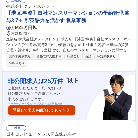
正社員
告書作成及び月次管理・部内総務庶務全般 など※※配属先によっては上記
株式会社クレアスレント
の他に担当頂く業務が発生する場合があります。 募集職種 【営業事務】
【港区/事務】自社マンスリーマンションの予約管理/賞
業務職/三井物産グループ/平均残業時間10H/完全週休2日
与3.7ヵ月/英語力を活かす 営業事務
28万円以上
月給
東京都港区
企業名 株式会社クレアスレント 求人名 【港区/事務】自社マンスリーマン
ションの予約管理/賞与3.7ヵ月/英語力を活かす 仕事の内容 不動産の賃貸
管理・賃貸仲介を行う当社にて、自社のマンスリーマンションに関する予
約対応や問い合わせ対応、見積・契約書の作成を担当いただきます。海外
業界未経験歓迎
資格取得支援あり
転勤なし
英語
時短勤務あり
需要が高く、約4割が海外の方からの問い合わせです。 ■広告掲載（HPや
退職金あり
各社ポータルサイトへの物件掲載作業をお任せ）■問い合わせ対応（空室
確認をはじめ、物件詳細・見積、入居者からの設備の確認などをメール・
電話で対応します。海外とのやり取りは時差があるため、メールがほとん
※
非公開求人
25
万件
は
以上
ど）※1日10～20件程度■見積・契約書作成（契約書は日本語の為、海外
ご登録いただくと、約
25
万件の
のお客様には英語のサンプルも送付。電子契約が中心なので、効率的に進
非公開求人からご希望に沿った
められます）■物件案内も頻度は少ないが、対応あり 募集職種 【港区/事
求人をご紹介します。
務】自社マンスリーマンションの予約管理/賞与3.7ヵ月/英語力を活かす
※
2026年3月31日時点 ※求人数＝採用予定人数
登録して求人を紹介してもらう
正社員
日本コンピュータシステム株式会社