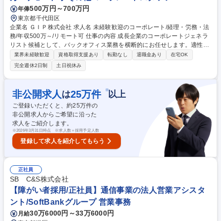
500万円～700万円
年俸
東京都千代田区
企業名 ＧＩＰ株式会社 求人名 未経験歓迎のコーポレート/経理・労務・法
務/年収500万～/リモート可 仕事の内容 成長企業のコーポレートジェネラ
リスト候補として、バックオフィス業務を横断的にお任せします。適性に
合わせて、経理、総務、労務、法務などの基礎実務からスタートし、徐々
業界未経験歓迎
資格取得支援あり
転勤なし
退職金あり
在宅OK
に領域を広げていただきます。 先輩のサポートのもと、以下の業務を少し
完全週休2日制
土日祝休み
ずつキャッチアップします。 (1)経理・総務：経費精算、仕訳入力、契約
書管理、社内イベント運営 (2)労務・法務：入退社手続きサポート、勤怠
管理、法務チェック依頼対応 (3)プロジェクト：2026年冬想定のオフィス
※
非公開求人
25
万件
は
以上
移転、IPO準備に伴う対応 ★外部の税理士・社労士・弁護士とも連携しな
ご登録いただくと、約
25
万件の
がら、専門知識をイチから網羅できる育成枠です。 募集職種 未経験歓迎
非公開求人からご希望に沿った
のコーポレート/経理・労務・法務/年収500万～/リモート可
求人をご紹介します。
※
2026年3月31日時点 ※求人数＝採用予定人数
登録して求人を紹介してもらう
正社員
SB C&S株式会社
【障がい者採用/正社員】通信事業の法人営業アシスタ
ント/SoftBankグループ 営業事務
30万6000円～33万6000円
月給