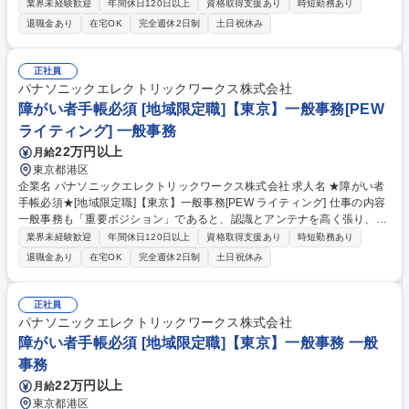
者とのコミュニケーションを密に取って各種業務推進いただきます。 【具
業界未経験歓迎
年間休日120日以上
資格取得支援あり
時短勤務あり
体的な仕事内容】 直轄部門事務として専門性を活かした一般事務(庶務含
退職金あり
在宅OK
完全週休2日制
土日祝休み
む)全般をお任せします。各種資料作成、各種会議(WEB含む)の実施調整と
当日設営および運営、備品発注、伝票処理、自部門の予算管理、電話応対
等、幅広い業務をご担当いただきます。 募集職種 ★障がい者手帳必須★
正社員
[地域限定職]【汐留/東新橋】一般事務
パナソニックエレクトリックワークス株式会社
障がい者手帳必須 [地域限定職]【東京】一般事務[PEW
ライティング] 一般事務
22万円以上
月給
東京都港区
企業名 パナソニックエレクトリックワークス株式会社 求人名 ★障がい者
手帳必須★[地域限定職]【東京】一般事務[PEW ライティング] 仕事の内容
一般事務も「重要ポジション」であると、認識とアンテナを高く張り、社
内外の関係者とのコミュニケーションを密に取って各種業務推進いただき
業界未経験歓迎
年間休日120日以上
資格取得支援あり
時短勤務あり
ます。 【具体的な仕事内容】 一般事務（庶務含む）全般をお任せしま
退職金あり
在宅OK
完全週休2日制
土日祝休み
す。 各種資料作成、各種会議（WEB含む）の実施調整と当日設営および
運営、備品発注、伝票処理、自部門の予算管理、電話応対等、幅広い業務
をご担当いただきます。 募集職種 ★障がい者手帳必須★[地域限定職]【東
正社員
京】一般事務[PEW ライティング]
パナソニックエレクトリックワークス株式会社
障がい者手帳必須 [地域限定職]【東京】一般事務 一般
事務
22万円以上
月給
東京都港区