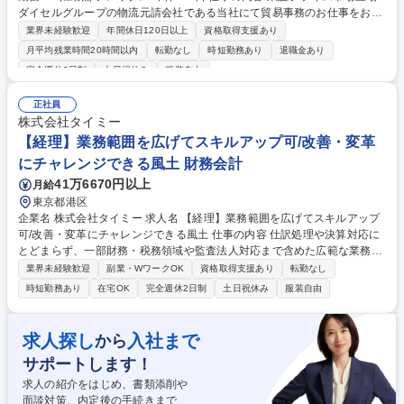
ダイセルグループの物流元請会社である当社にて貿易事務のお仕事をお願
いしたいと思ってます。 ※船積みの輸出業務がメインとなります 貿易事
業界未経験歓迎
年間休日120日以上
資格取得支援あり
務業務：製品、原料の輸出入手配（SEA、AIR） ※船積みの輸出業務がメ
月平均残業時間20時間以内
転勤なし
時短勤務あり
退職金あり
インとなります 【輸出】・荷主、船社・乙仲・フォワーダーとの出荷輸送
完全週休2日制
土日祝休み
服装自由
調整・船舶予約、・船積書類の作成・チェック、発送 【輸入】・オーダー
入力 ・輸入書類管理 ・コンテナダメージ連絡対応・海上保険処理【その
正社員
他】・請求・支払業務 【変更範囲：当社業務全般】 募集職種 【品川/貿易
株式会社タイミー
事務】経験者歓迎！/在宅勤務OK/転勤無/フレックス/年休122日
【経理】業務範囲を広げてスキルアップ可/改善・変革
にチャレンジできる風土 財務会計
41万6670円以上
月給
東京都港区
企業名 株式会社タイミー 求人名 【経理】業務範囲を広げてスキルアップ
可/改善・変革にチャレンジできる風土 仕事の内容 仕訳処理や決算対応に
とどまらず、一部財務・税務領域や監査法人対応まで含めた広範な業務を
担っています。経理としてより広いスキル・経験を積みたい方にとって、
業界未経験歓迎
副業・WワークOK
資格取得支援あり
転勤なし
非常に挑戦しがいのあるポジションです。 【業務内容】 ■月次決算業務■
時短勤務あり
在宅OK
完全週休2日制
土日祝休み
服装自由
四半期・年次決算補助■経費精算対応■発注申請等の事務処理 【希望・経
験に応じてチャレンジ可能な業務】 ■税務対応（税金計算含む）■監査法
人対応■有価証券報告書・計算書類等の開示資料作成■その他、業績管理や
求人探し
入社まで
から
業務改善プロジェクト など 募集職種 【経理】業務範囲を広げてスキルア
サポートします！
ップ可/改善・変革にチャレンジできる風土
求人の紹介をはじめ、書類添削や
面談対策、内定後の手続きまで