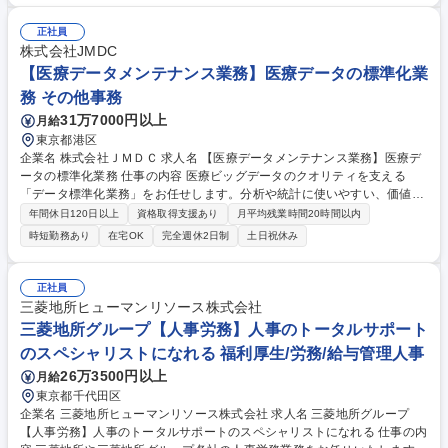
担いながら、各社からの労務相談や経営・人事課題に沿った人事施策を提
案・実行。システムリプレイスに向けたデータ移行や設定確認、テスト業
正社員
務にも並行して対応いただきます！ ■2026年7月1日より「三菱地所ヒュ
株式会社JMDC
ーマンリソース」へ社名変更予定■ 募集職種 三菱地所グループ【人事労
【医療データメンテナンス業務】医療データの標準化業
務】人事のトータルサポートのスペシャリストになれる
務 その他事務
31万7000円以上
月給
東京都港区
企業名 株式会社ＪＭＤＣ 求人名 【医療データメンテナンス業務】医療デ
ータの標準化業務 仕事の内容 医療ビッグデータのクオリティを支える
「データ標準化業務」をお任せします。分析や統計に使いやすい、価値の
高いデータを作り上げるやりがいの大きなポジションです。 業務に慣れた
年間休日120日以上
資格取得支援あり
月平均残業時間20時間以内
後は、自部門で使用するシステムのユーザーとして、開発の要件定義や改
時短勤務あり
在宅OK
完全週休2日制
土日祝休み
善活動、診断書標準化業務におけるマスタメンテナンス業務など標準化以
外の業務もご担当いただきます。 当該業務が未経験の方でも一通りの業務
を習得いただけるように、 入社後は研修カリキュラムに沿ってOJTを実施
正社員
していますのでご安心ください。 募集職種 【医療データメンテナンス業
三菱地所ヒューマンリソース株式会社
務】医療データの標準化業務
三菱地所グループ【人事労務】人事のトータルサポート
のスペシャリストになれる 福利厚生/労務/給与管理人事
26万3500円以上
月給
東京都千代田区
企業名 三菱地所ヒューマンリソース株式会社 求人名 三菱地所グループ
【人事労務】人事のトータルサポートのスペシャリストになれる 仕事の内