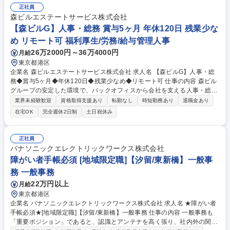
正社員
森ビルエステートサービス株式会社
【森ビルG】人事・総務 賞与5ヶ月 年休120日 残業少な
め リモート可 福利厚生/労務/給与管理人事
26万2000円～36万4000円
月給
東京都港区
企業名 森ビルエステートサービス株式会社 求人名 【森ビルG】人事・総
務◆賞与5ヶ月◆年休120日◆残業少なめ◆リモート可 仕事の内容 森ビル
グループの安定した環境で、バックオフィスから会社を支える人事・総務
をお任せします。 労務と総務の業務をバランスよく担当し、ゆくゆくは制
業界未経験歓迎
資格取得支援あり
転勤なし
時短勤務あり
退職金あり
度改定などのコア業務にも挑戦できる、やりがいある環境です。 ■勤怠管
在宅OK
完全週休2日制
土日祝休み
理、給与計算、社会保険手続き、年末調整等の労務管理全般 ■入退社手続
き、社内規定の改定や人事制度改定などのコア業務 ■社内イベントの企画
運営やその他総務業務全般 ※労務と総務を1：1の割合でお任せ。 入社後
正社員
は部内のOJTを中心に、あなたの経験に合わせて不足している部分はいつ
パナソニックエレクトリックワークス株式会社
でも質問・相談できる環境が整っているため、安心して成長できます。 募
障がい者手帳必須 [地域限定職]【汐留/東新橋】一般事
集職種 【森ビルG】人事・総務◆賞与5ヶ月◆年休120日◆残業少なめ◆
務 一般事務
リモート可
22万円以上
月給
東京都港区
企業名 パナソニックエレクトリックワークス株式会社 求人名 ★障がい者
手帳必須★[地域限定職]【汐留/東新橋】一般事務 仕事の内容 一般事務も
「重要ポジション」であると、認識とアンテナを高く張り、社内外の関係