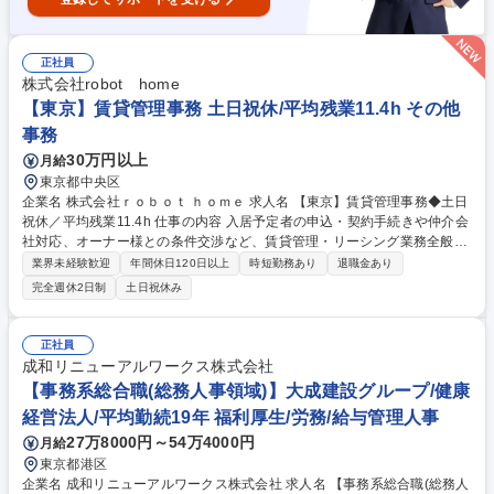
正社員
株式会社robot home
【東京】賃貸管理事務 土日祝休/平均残業11.4h その他
事務
30万円以上
月給
東京都中央区
企業名 株式会社ｒｏｂｏｔ ｈｏｍｅ 求人名 【東京】賃貸管理事務◆土日
祝休／平均残業11.4h 仕事の内容 入居予定者の申込・契約手続きや仲介会
社対応、オーナー様との条件交渉など、賃貸管理・リーシング業務全般を
お任せします。多様な業務でゼネラリストを目指せます。 ■入居申込対
業界未経験歓迎
年間休日120日以上
時短勤務あり
退職金あり
応・契約手続き・書類作成送付 ■仲介会社への電話対応・訪問による入居
完全週休2日制
土日祝休み
斡旋 ■入居募集サイトへの物件登録業務・反響取りまとめ ■家賃査定およ
びオーナー様への募集条件交渉 【サポート体制】座学・OJT研修や資格取
得支援制度が充実。丁寧なフォローで安心してスキルアップを目指せま
正社員
す。 募集職種 【東京】賃貸管理事務◆土日祝休／平均残業11.4h
成和リニューアルワークス株式会社
【事務系総合職(総務人事領域)】大成建設グループ/健康
経営法人/平均勤続19年 福利厚生/労務/給与管理人事
27万8000円～54万4000円
月給
東京都港区
企業名 成和リニューアルワークス株式会社 求人名 【事務系総合職(総務人