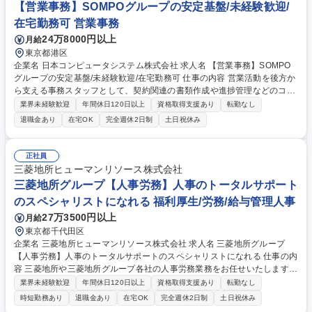
【営業事務】SOMPOグループの安定基盤/未経験歓迎/
在宅勤務可 営業事務
24万8000円以上
月給
東京都港区
企業名 日本コンピュータシステム株式会社 求人名 【営業事務】SOMPO
グループの安定基盤/未経験歓迎/在宅勤務可 仕事の内容 営業活動を後方か
ら支える事務スタッフとして、契約関連の書類作成や進捗管理などのコア
業務をお任せします。正確かつスピーディーな対応で営業メンバーや顧客
業界未経験歓迎
年間休日120日以上
資格取得支援あり
転勤なし
をサポートし、組織の円滑な運営に貢献します。 【詳細】・見積、注文書
退職金あり
在宅OK
完全週休2日制
土日祝休み
類、請求書等の契約関連書類作成・契約関連書類の押印対応(電子印メイ
ン)や提出・契約内容のシステム登録、進捗管理、支払依頼対応【その
他】・電話対応(1日0~5件程度)、来客対応、イベント対応等【入社後】ま
正社員
ずは書類作成やシステム入力などの日次業務からスタート。先輩が隣で丁
三菱地所ヒューマンリソース株式会社
寧にサポートするため、安心して業務に慣れていける環境です。 募集職種
三菱地所グループ【人事労務】人事のトータルサポート
【営業事務】SOMPOグループの安定基盤/未経験歓迎/在宅勤務可
のスペシャリストになれる 福利厚生/労務/給与管理人事
27万3500円以上
月給
東京都千代田区
企業名 三菱地所ヒューマンリソース株式会社 求人名 三菱地所グループ
【人事労務】人事のトータルサポートのスペシャリストになれる 仕事の内
容 三菱地所や三菱地所グループ各社の人事労務業務をお任せいたします！
ご入社後は、経験や適性に応じて業務をご担当いただきますが、将来的に
業界未経験歓迎
年間休日120日以上
資格取得支援あり
転勤なし
は人事業務を幅広くご経験いただくことが可能です。 【詳細】 給与賞与
時短勤務あり
退職金あり
在宅OK
完全週休2日制
土日祝休み
計算・社会保険・勤怠管理・福利厚生・海外業務といった人事サービスを