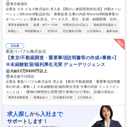
東京都港区
企業名 ＳＢ Ｃ＆Ｓ株式会社 求人名 【障がい者採用/契約社員】内勤オペレ
ーション(Microsoft製品担当)・業務改善 仕事の内容 Microsoft関連事業の
オペレーション業務を担当。データ入力、受注・見積・納期調整、社内問
い合わせ対応、資料作成に加え、AIツールを活用した業務改善にも携わり
業界未経験歓迎
副業・WワークOK
年間休日120日以上
資格取得支援あり
ます。 【詳細】データ入力・更新/受注・見積作成・納期調整/社内営業か
転勤なし
時短勤務あり
在宅OK
完全週休2日制
土日祝休み
服装自由
らの問い合わせ対応/マニュアル作成や売上データ等の資料作成/AIツール
(Microsoft Copilot、ChatGPT等)を活用したAIエージェント作成や問い合
わせ対応の業務改善 【働き方】TeamsやGmailを活用しています。障がい
正社員
配慮に関する面談や在宅勤務など、無理なく柔軟に働ける環境を整えてい
東急リバブル株式会社
ます。 募集職種 【障がい者採用/契約社員】内勤オペレーション(Microsoft
【東京/不動産調査・重要事項説明書等の作成<事務>】
製品担当)・業務改善
※未経験歓迎/福利厚生充実 デューデリジェンス
23万8600円以上
月給
東京都千代田区
企業名 東急リバブル株式会社 求人名 【東京/不動産調査・重要事項説明書
等の作成＜事務＞】※未経験歓迎/福利厚生充実 仕事の内容 インスペクシ
ョンとは・・建物の物理的な状態(壁や屋根のひび割れ、設備の劣化がな
いか等）を調査することです。物件調査業務および重要説明書、売買契約
業界未経験歓迎
退職金あり
完全週休2日制
土日祝休み
書などの書類作成業務を行っていただける方を募集中 【業務詳細】●物件
調査（現地確認、役所調査）●重要事項説明書、売買契約書等、不動産売
買に関する各種書類の作成（作成した書類は総合職がチェックします。）
求人探し
入社まで
から
●付属書類の用意 ※業界未経験の方でもご応募いただけます。不動産の専
サポートします！
門的な知識を身につけたい方、不動産の専門知識を習得後、総合職への職