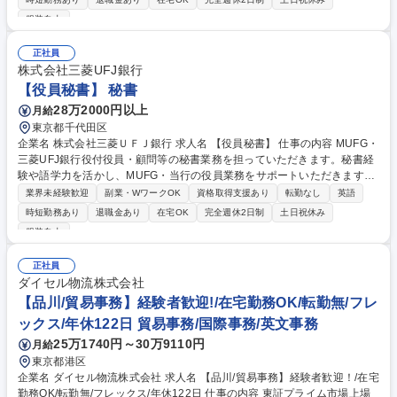
正や制度変更に応じて運用方法の見直しにも携わるため、専門知識を身に
服装自由
つけながら長期的に活躍できます。【詳細】■グループ各社から株式保有
に関するデータを収集・集約■データ内容の確認や、不足・不明点につい
正社員
て関係部署へ確認■国内外の法令に基づく報告書の作成・提出■法改正や制
株式会社三菱UFJ銀行
度変更に伴う集計方法・業務フローの見直し■海外の法律事務所やグルー
【役員秘書】 秘書
プ会社と英語でのメールやり取りの可能性有 募集職種 【事務業務】～グ
ローバル株式データ集計および法令報告書作成業務～
28万2000円以上
月給
東京都千代田区
企業名 株式会社三菱ＵＦＪ銀行 求人名 【役員秘書】 仕事の内容 MUFG・
三菱UFJ銀行役付役員・顧問等の秘書業務を担っていただきます。秘書経
験や語学力を活かし、MUFG・当行の役員業務をサポートいただきます。
【詳細】 ■MUFG・三菱UFJ銀行役付役員・顧問等の秘書業務（各種スケ
業界未経験歓迎
副業・WワークOK
資格取得支援あり
転勤なし
英語
ジュール調整・管理、出張手配、各種会議調整、慶弔対応、接待贈答、経
時短勤務あり
退職金あり
在宅OK
完全週休2日制
土日祝休み
費処理、電話・メール対応、訪日外国人を含む来客接遇等） ■関係部署の
服装自由
庶務（報告事項の取り纏め・他部/外部との調整・月次報告等） 募集職種
【役員秘書】
正社員
ダイセル物流株式会社
【品川/貿易事務】経験者歓迎!/在宅勤務OK/転勤無/フレ
ックス/年休122日 貿易事務/国際事務/英文事務
25万1740円～30万9110円
月給
東京都港区
企業名 ダイセル物流株式会社 求人名 【品川/貿易事務】経験者歓迎！/在宅
勤務OK/転勤無/フレックス/年休122日 仕事の内容 東証プライム市場上場