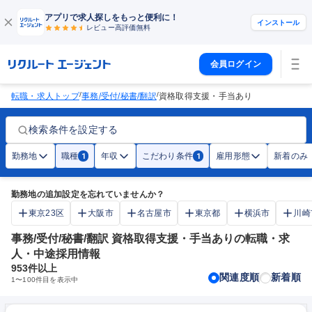
アプリで求人探しをもっと便利に！
インストール
レビュー高評価
無料
会員ログイン
/
/
転職・求人トップ
事務/受付/秘書/翻訳
資格取得支援・手当あり
検索条件を設定する
勤務地
職種
年収
こだわり条件
雇用形態
新着のみ
1
1
勤務地の追加設定を忘れていませんか？
東京23区
大阪市
名古屋市
東京都
横浜市
川崎
事務/受付/秘書/翻訳 資格取得支援・手当ありの転職・求
人・中途採用情報
953
件以上
関連度順
新着順
1
〜
100
件目を表示中