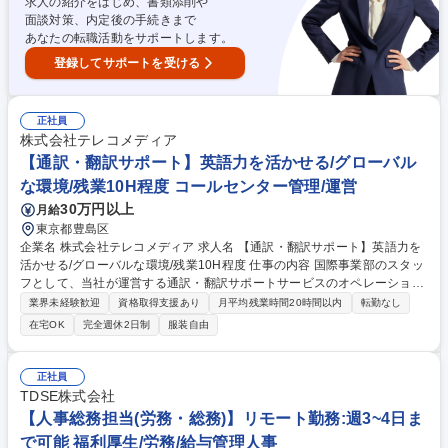
種転換等キャリアを広げられるチャンスもあります！！ 募集職種 【東京/
求人の紹介をはじめ、書類添削や
不動産調査・重要事項説明書等の作成＜事務＞】※未経験歓迎/福利厚生充
面談対策、内定後の手続きまで
実
あなたの転職活動をサポートします。
登録してサポートを受ける
正社員
株式会社テレコメディア
【通訳・翻訳サポート】英語力を活かせる/グローバル
な環境/残業10H程度 コールセンター管理/運営
30万円以上
月給
東京都豊島区
企業名 株式会社テレコメディア 求人名 【通訳・翻訳サポート】英語力を
活かせる/グローバルな環境/残業10H程度 仕事の内容 国際事業部のスタッ
フとして、当社が運営する通訳・翻訳サポートサービスのオペレーション
全般をお任せいたします。事業拡大に伴う急募ポジションとして、1月ま
業界未経験歓迎
資格取得支援あり
月平均残業時間20時間以内
転勤なし
での入社が可能な方を募集いたします。 【業務内容例】■通訳・翻訳サポ
在宅OK
完全週休2日制
服装自由
ートサービスに関するオペレーション業務（電話・メールなど）■クライ
アント先へのメール・電話などのやり取り 等 【教育体制】入社後、2日間
ほどは座学研修やオフィス・部門見学を実施。まずは、当社への理解を深
正社員
めていただきます。その後、1か月間、人事部による業務研修を経て、現
TDSE株式会社
場配属となります。未経験でも安心して活躍できるよう、フォロー体制が
【人事総務担当(労務・総務)】リモート勤務:週3~4日ま
充実しております！ 募集職種 【通訳・翻訳サポート】英語力を活かせる/
で可能 福利厚生/労務/給与管理人事
グローバルな環境/残業10H程度