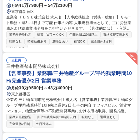
41万7900円～54万2100円
月給
東京都新宿区
企業名 ＴＤＳＥ株式会社 求人名 【人事総務担当（労務・総務）】リモー
ト勤務：週3～4日まで可能 仕事の内容 人事総務担当として、主に労務業
務および総務業務全般をご担当いただきます。 【具体的には】 ・入退社
手続き、社会保険手続きのアウトソース先管理・調整などの労務手続き関
業界未経験歓迎
副業・WワークOK
年間休日120日以上
資格取得支援あり
連業務 ・勤怠管理、給与計算、人事データの入力・更新、社員情報管理業
転勤なし
時短勤務あり
退職金あり
在宅OK
完全週休2日制
務 ・健康診断対応業務、安全衛生管理のサポート業務 ・人事制度、福利
土日祝休み
厚生制度や評価制度の企画、運用のサポート業務 ・人事関連システムの企
画、運用のサポート業務 など 募集職種 【人事総務担当（労務・総務）】
正社員
リモート勤務：週3～4日まで可能
三井物産都市開発株式会社
【営業事務】業務職/三井物産グループ/平均残業時間10
H/完全週休2日 営業事務
30万9500円～43万4000円
月給
東京都港区
企業名 三井物産都市開発株式会社 求人名 【営業事務】業務職/三井物産グ
ループ/平均残業時間10H/完全週休2日 仕事の内容 オフィスビル、賃貸マ
ンション、物流倉庫等の不動産開発事業における用地取得、開発推進、賃
貸運営、売却、仲介・活用提案等を行う営業部門において事務業務を担当
業界未経験歓迎
月平均残業時間20時間以内
転勤なし
退職金あり
いただきます。 【詳細】・契約書管理、契約書製本、捺印対応、ファイリ
完全週休2日制
土日祝休み
ング、登記簿取得、調書取得・支払業務（各種費用支払、支払管理、請
求・支払データ登録、取引先マスター申請対応）・予算作成及び予実管
理・各種稟議書、報告書作成業務・各種台帳管理、交際費・会議費支払報