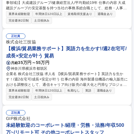
事領域)】大成建設グループ/健康経営法人/平均勤続19年 仕事の内容 大成
建設グループの安定基盤を持つ当社の事務系総合職として、総務・人事・
労務領域の業務を幅広くお任せします。 【総務】■施設管理、備品管理■
業界未経験歓迎
年間休日120日以上
資格取得支援あり
退職金あり
社内外の行事やイベントの企画・運営■契約書の作成・管理■各種文書管理
完全週休2日制
土日祝休み
■大成グループ連携会議や取締役会の準備・運営 など 【人事】■人材採用■
人員配置■人材育成■評価制度の企画、運用、改善 労働環境整備など 【労
務】■就業規則の策定・見直し■勤怠管理、給与計算■入社・退社手続き■
正社員
社会保険の手続き■福利厚生の制度企画・運用■安全・衛生管理 など 募集
株式会社三技協
職種 【事務系総合職(総務人事領域)】大成建設グループ/健康経営法人/平
【横浜/貿易業務サポート】英語力を生かす!/週2在宅可/
均勤続19年
成長×安定が叶う 貿易
35万円～55万円
月給
神奈川県横浜市都筑区
企業名 株式会社三技協 求人名 【横浜/貿易業務サポート】英語力を生か
す！/週2在宅可/成長×安定が叶う 仕事の内容 海外製通信機器の輸入販売に
おける調整役として、通信キャリア向け販売の最大化と円滑なプロジェク
ト推進をミッションとします ※変更の範囲：会社の定める業務に変更の可
業界未経験歓迎
年間休日120日以上
転勤なし
英語
退職金あり
能性があります。 ■顧客への見積提出、価格条件交渉、契約、納期等の日
完全週休2日制
土日祝休み
程管理 ■納品後の検収フォロー、不具合対応支援 ■海外メーカーからの技
術仕様書翻訳および顧客への提示/問い合わせ対応 ■メーカーからの見積書
や技術仕様書の入手対応 ★チームで協力しながら、最先端の通信インフラ
正社員
を支えるやりがいのあるポジションです。週2回程度のテレワークも可能
GIP株式会社
であり、柔軟な働き方を実現しながら専門性を高めることができます。 募
未経験歓迎のコーポレート/経理・労務・法務/年収500
集職種 【横浜/貿易業務サポート】英語力を生かす！/週2在宅可/成長×安定
万~/リモート可 その他コーポレートスタッフ
が叶う