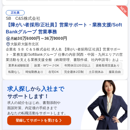
いポジションにて募集いたします。 【ポジション一覧】■一般事務■社内
システムエンジニア■ゲームプログラマー■ゲームプランナー■CGデザイナ
ー■サウンドクリエイター 募集職種 【障がい者採用/オープンポジション
正社員
（神奈川/東京/京都）】
SB C&S株式会社
【障がい者採用/正社員】営業サポート・業務支援/Soft
Bankグループ 営業事務
30万6000円～36万9000円
月給
大阪府大阪市北区
企業名 ＳＢ Ｃ＆Ｓ株式会社 求人名 【障がい者採用/正社員】営業サポー
ト・業務支援/SoftBankグループ 仕事の内容 関西・中国・九州エリアの営
業活動を支える業務支援全般（納期管理、書類作成、社内申請等）および
AIツールを活用した業務効率化・プロセス改善、マニュアル整備等をお任
業界未経験歓迎
副業・WワークOK
年間休日120日以上
資格取得支援あり
せします。 【詳細】営業支援業務（シリアル取得、納期調整、メーカー出
転勤なし
時短勤務あり
在宅OK
完全週休2日制
土日祝休み
服装自由
荷報告）/納期回答・納期管理/納品書・請求書等の書類作成・発行/押印申
請等の社内申請業務/各種事務・庶務業務/AIツールを活用した業務効率
化・業務改善/業務の標準化・マニュアル整備 【働き方】TeamsやGoogle
求人探し
入社まで
から
Chatを中心にコミュニケーションを実施しており、業務に慣れた後は週1
サポートします！
～2日程度の在宅勤務も可能です。 募集職種 【障がい者採用/正社員】営
業サポート・業務支援/SoftBankグループ
求人の紹介をはじめ、書類添削や
面談対策、内定後の手続きまで
あなたの転職活動をサポートします。
登録してサポートを受ける