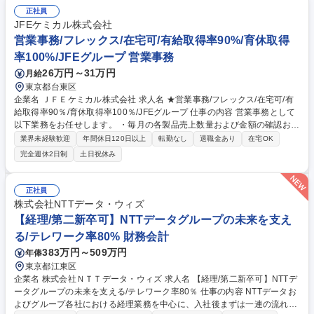
サインします。複数人にアサインされた場合は主たる担当者がプロジェク
正社員
ト・マネジャーとして機能し、他の担当者と連携しながら、また分量と期
JFEケミカル株式会社
限に応じて担当者を追加しながら、翻訳を完了します ※変更の範囲：事務
営業事務/フレックス/在宅可/有給取得率90%/育休取得
所の定める業務 募集職種 【英文翻訳スタッフ】日本の大手法律事務所/働
きやすい環境◎
率100%/JFEグループ 営業事務
26万円～31万円
月給
東京都台東区
企業名 ＪＦＥケミカル株式会社 求人名 ★営業事務/フレックス/在宅可/有
給取得率90％/育休取得率100％/JFEグループ 仕事の内容 営業事務として
以下業務をお任せします。 ・毎月の各製品売上数量および金額の確認およ
び集計業務 （営業システムへの各種登録、入力、内容確認） ・経費申請
業界未経験歓迎
年間休日120日以上
転勤なし
退職金あり
在宅OK
および確認・集計 ・顧客・取引先とのコミュニケーション：電話、メール
完全週休2日制
土日祝休み
等での定型サービスに関わる問い合せ対応（例；請求書等） ・受発注業務
／請求書発行業務、支払確認等 ・（場合により）製品在庫管理、生産バラ
ンスの確認 ・総務業務（備品管理、オフィスや施設管理、通信文書管理な
正社員
ど） 募集職種 ★営業事務/フレックス/在宅可/有給取得率90％/育休取得率
株式会社NTTデータ・ウィズ
100％/JFEグループ
【経理/第二新卒可】NTTデータグループの未来を支え
る/テレワーク率80% 財務会計
383万円～509万円
年俸
東京都江東区
企業名 株式会社ＮＴＴデータ・ウィズ 求人名 【経理/第二新卒可】NTTデ
ータグループの未来を支える/テレワーク率80％ 仕事の内容 NTTデータお
よびグループ各社における経理業務を中心に、入社後まずは一連の流れを