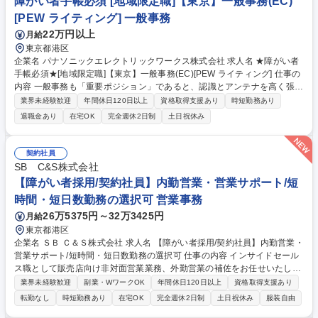
障がい者手帳必須 [地域限定職]【東京】一般事務(EC)
[PEW ライティング] 一般事務
22万円以上
月給
東京都港区
企業名 パナソニックエレクトリックワークス株式会社 求人名 ★障がい者
手帳必須★[地域限定職]【東京】一般事務(EC)[PEW ライティング] 仕事の
内容 一般事務も「重要ポジション」であると、認識とアンテナを高く張
り、社内外の関係者とのコミュニケーションを密に取って各種業務推進い
業界未経験歓迎
年間休日120日以上
資格取得支援あり
時短勤務あり
ただきます。 【具体的な仕事内容】エンジニアリングセンターにてアシス
退職金あり
在宅OK
完全週休2日制
土日祝休み
タント業務および一般事務、庶務全般をお任せします。電気・照明、建築
の知識を用いて、技術営業のサポート業務：照明設計補助や照明プラン作
成をご担当いただきます。その他、各種資料作成、会議（WEB含む）の実
契約社員
施調整と当日設営および運営、備品発注、伝票処理、自部門の予算管理、
SB C&S株式会社
電話応対等、幅広い業務をご担当いただきます。 募集職種 ★障がい者手
【障がい者採用/契約社員】内勤営業・営業サポート/短
帳必須★[地域限定職]【東京】一般事務(EC)[PEW ライティング]
時間・短日数勤務の選択可 営業事務
26万5375円～32万3425円
月給
東京都港区
企業名 ＳＢ Ｃ＆Ｓ株式会社 求人名 【障がい者採用/契約社員】内勤営業・
営業サポート/短時間・短日数勤務の選択可 仕事の内容 インサイドセール
ス職として販売店向け非対面営業業務、外勤営業の補佐をお任せいたしま
す。ご希望に応じて短時間フレックス、短日数勤務（週3日～）も選択が
業界未経験歓迎
副業・WワークOK
年間休日120日以上
資格取得支援あり
可能な求人です。 当社取扱の商材全般について案件獲得以降の後工程を担
転勤なし
時短勤務あり
在宅OK
完全週休2日制
土日祝休み
服装自由
当頂きます。 ・受発注データ入力（専用システム・Excel） ・見積書・請