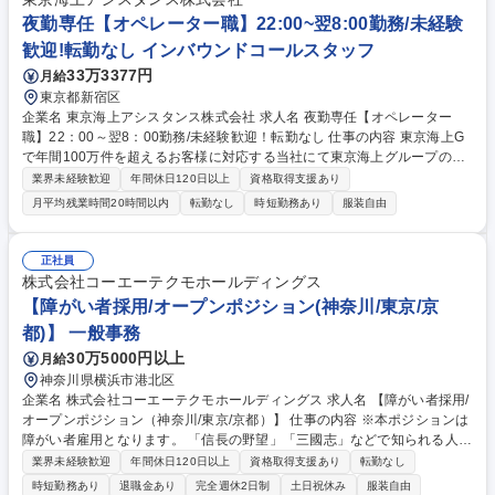
お任せする可能性がございます。 募集職種 【千葉】事務職（社員の勤怠
夜勤専任【オペレーター職】22:00~翌8:00勤務/未経験
確認/費用処理など）/福利厚生制度も充実
歓迎!転勤なし インバウンドコールスタッフ
33万3377円
月給
東京都新宿区
企業名 東京海上アシスタンス株式会社 求人名 夜勤専任【オペレーター
職】22：00～翌8：00勤務/未経験歓迎！転勤なし 仕事の内容 東京海上G
で年間100万件を超えるお客様に対応する当社にて東京海上グループの自
動車保険加入者からの車に関するトラブル（自動車事故や故障等）のお電
業界未経験歓迎
年間休日120日以上
資格取得支援あり
話に対応していただきます。 【詳細】自動車の故障や事故に遭われたお客
月平均残業時間20時間以内
転勤なし
時短勤務あり
服装自由
様からお電話を受け、サービスの手配に必要な情報の収集を行います。ト
ークマニュアルに沿って状況を詳細にヒアリングを行っていただきます。
情報が揃い次第、ヒアリング内容を専用のシステムに入力し専門部署が修
正社員
理サービス・レッカー・レンタカーなどを手配します。★突然のトラブル
株式会社コーエーテクモホールディングス
で不安に思われているお客様に対し、丁寧な対応と安心をお届けします！
【障がい者採用/オープンポジション(神奈川/東京/京
募集職種 夜勤専任【オペレーター職】22：00～翌8：00勤務/未経験歓
都)】 一般事務
迎！転勤なし
30万5000円以上
月給
神奈川県横浜市港北区
企業名 株式会社コーエーテクモホールディングス 求人名 【障がい者採用/
オープンポジション（神奈川/東京/京都）】 仕事の内容 ※本ポジションは
障がい者雇用となります。 「信長の野望」「三國志」などで知られる人気
ゲームタイトルを数多く手掛ける当社にて、オープンポジションとなりま
業界未経験歓迎
年間休日120日以上
資格取得支援あり
転勤なし
す。 候補者のご経験やご希望に合わせて業務内容を検討しますので、幅広
時短勤務あり
退職金あり
完全週休2日制
土日祝休み
服装自由