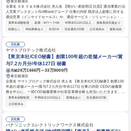
東京都港区
企業名 ＳＢ Ｃ＆Ｓ株式会社 求人名 【障がい者採用/正社員】通信事業の法
人営業アシスタント/SoftBankグループ 仕事の内容 既存法人顧客に対する
通信営業（インサイドセールス）や、通信サービス・ソリューション・ク
ラウドサービスの提供支援をお任せいたします、 既存顧客数拡大に伴い、
業界未経験歓迎
副業・WワークOK
年間休日120日以上
資格取得支援あり
インサイドセールスの活動量・対応数の最大化に向けた取り組みを目的と
転勤なし
時短勤務あり
在宅OK
完全週休2日制
土日祝休み
服装自由
しています。 ■書類作成/チェック（見積書・申込書作成/確認）、システ
ム登録、メール対応 （代理店・エンドユーザー）、発注手配や特価申請、
営業担当者からの依頼業務 ※納品連絡、問い合わせ対応、後続処理、デー
正社員
タ抽出等 募集職種 【障がい者採用/正社員】通信事業の法人営業アシスタ
ヤマトプロテック株式会社
ント/SoftBankグループ
【東京本社/CEO秘書】創業100年超の老舗メーカー/賞
与7.2カ月分/年休127日 秘書
28万1666円～33万8000円
月給
東京都港区
企業名 ヤマトプロテック株式会社 求人名 【東京本社/CEO秘書】創業100
年超の老舗メーカー/賞与7.2カ月分/年休127日 仕事の内容 CEOの秘書業
務を中心に、一部COO秘書業務や社長室業務全般も担当いただきます。
（変更の範囲：変更無） 【詳細】■CEOのスケジュール調整・管理 ■COO
業界未経験歓迎
年間休日120日以上
退職金あり
完全週休2日制
のスケジュール管理補助■挨拶状/礼状作成 ■来客対応・電話応対、社内外
土日祝休み
の連絡調整 ■文書・資料作成、ファイリング管理 ■出張手配・旅程調整
（飛行機/新幹線/車など） ■名刺管理、中元歳暮手配、手土産選定 ■その他
社長室業務全般 ★下記の備考欄に魅力や制度・福利厚生の詳細を記載して
正社員
おります。★ 募集職種 【東京本社/CEO秘書】創業100年超の老舗メーカ
パナソニックエレクトリックワークス株式会社
ー/賞与7.2カ月分/年休127日