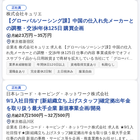
正社員
株式会社キュリエ
【グローバルソーシング課】中国の仕入れ先メーカーと
の調整・交渉/年休125日 購買企画
23万円～35万円
月給
東京都新宿区
企業名 株式会社キュリエ 求人名 【グローバルソーシング課】中国の仕入
れ先メーカーとの調整・交渉/年休125日 仕事の内容 事業成長中でオフィ
スサプライ品から日用雑貨まで商材を拡大している当社にて「グローバル
ソーシング課」のメンバーとして、日中間の貿易・通関業務をお願いいた
業界未経験歓迎
年間休日120日以上
資格取得支援あり
転勤なし
します。 【業務内容】 ■中国を中心とした海外仕入先とのやり取り（発
退職金あり
完全週休2日制
土日祝休み
服装自由
注・納期調整・品質確認など） ■貿易／通関業務全般 ■社内関連部署との
連携（商品マスタ登録、販売スケジュール調整等） ■商品不良／返品など
の対応、再発防止の調整 ■商品マスタや在庫管理 募集職種 【グローバル
正社員
ソーシング課】中国の仕入れ先メーカーとの調整・交渉/年休125日
日本レコード・キーピング・ネットワーク株式会社
9/1入社目指す [新組織立ち上げスタッフ]確定拠出年金
を取り扱う最大手企業 新規事業企画/開発
28万2500円～32万500円
月給
東京都品川区
企業名 日本レコード・キーピング・ネットワーク株式会社 求人名 ★9/1入
社目指す★[新組織立ち上げスタッフ]確定拠出年金を取り扱う最大手企業
仕事の内容 新規の事務・サービス等を企画・推進業務をお任せします。具