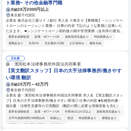
ト業務~ その他金融専門職
28万2000円以上
月給
東京都千代田区
企業名 株式会社三菱ＵＦＪ銀行 求人名 ※東京※【事務職】～シンジケー
トローンのエージェント業務～ 仕事の内容 下記のような業務に従事いた
だきます。 ■シンジケートローン契約後の期中管理業務（金利等の通知書
類作成、返済額や利息等の資金分配、借入実行連絡、借入人からの報告書
業界未経験歓迎
副業・WワークOK
資格取得支援あり
時短勤務あり
類通知） ■上記にかかる契約書の内容確認 ■業務効率化・スマートワーク
退職金あり
在宅OK
完全週休2日制
土日祝休み
服装自由
推進、業務システムの保守・改修等 【働く環境】 ■残業時間は、10時間前
後/月となっており働きやすい環境です。（繁忙期は除く） ■ペーパーレス
化が進んでおり、チーム交代制での在宅勤務が可能です。※業務に慣れて
正社員
いただくまでは出社していただきます。 募集職種 ※東京※【事務職】～
森・濱田松本法律事務所外国法共同事業
シンジケートローンのエージェント業務～
【英文翻訳スタッフ】日本の大手法律事務所/働きやす
い環境 翻訳
29万円～42万円
月給
東京都千代田区
企業名 森・濱田松本法律事務所外国法共同事業 求人名 【英文翻訳スタッ
フ】日本の大手法律事務所/働きやすい環境◎ 仕事の内容 ■各種契約書・
届出書・法律意見書等の日英翻訳（翻訳の際に必要な情報収集を含む）■
日本語話者の弁護士やスタッフによる英訳の英文校正(いわゆるネイティ
業界未経験歓迎
副業・WワークOK
年間休日120日以上
資格取得支援あり
ブチェック)■若手翻訳者の育成(又はその手伝い)その他 の英文翻訳セクシ
月平均残業時間20時間以内
転勤なし
英語
時短勤務あり
退職金あり
ョンにおける全般的な業務【仕事の流れ】クライアント案件を担当する弁
在宅OK
完全週休2日制
土日祝休み
護士から英文翻訳セクションに依頼が届き、窓口担当が、翻訳担当者をア