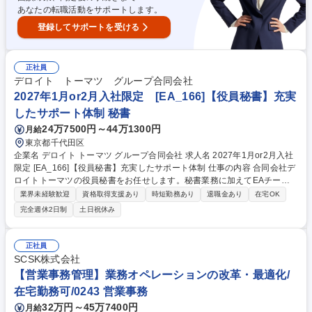
あなたの転職活動をサポートします。
登録してサポートを受ける
正社員
デロイト トーマツ グループ合同会社
2027年1月or2月入社限定 [EA_166]【役員秘書】充実
したサポート体制 秘書
24万7500円～44万1300円
月給
東京都千代田区
企業名 デロイト トーマツ グループ合同会社 求人名 2027年1月or2月入社
限定 [EA_166]【役員秘書】充実したサポート体制 仕事の内容 合同会社デ
ロイトトーマツの役員秘書をお任せします。秘書業務に加えてEAチーム
内の業務改善やコミュニケーション活性化等のプロジェクトにも参加し、
業界未経験歓迎
資格取得支援あり
時短勤務あり
退職金あり
在宅OK
段階的にチーム運営に関与していただきます。 【80％】EA業務（スケジ
完全週休2日制
土日祝休み
ュール調整、会議室予約、国内外出張手配、会食セッティング、慶弔手
配、経費精算サポート、担当役員がリードする組織のサポートなど） 【2
0％】所属部門の組織運営・プロジェクト活動（他部署との交渉・連携、
正社員
海外ゲストサポート、マニュアル作成、コミュニケーションイベント企画
SCSK株式会社
など） 募集職種 2027年1月or2月入社限定 [EA_166]【役員秘書】充実し
【営業事務管理】業務オペレーションの改革・最適化/
たサポート体制
在宅勤務可/0243 営業事務
32万円～45万7400円
月給