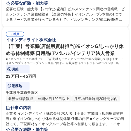
深耕営業をお任せします。顧客のコスト面や設備状況を調査し、最適な仕
必要な経験・能力等
様書・見積を提案します。※新規7割程のイメージ ■新規開拓営業：官公
必要な経験・能力等 【いずれか必須】ビルメンテナンス関連の営業職・ビ
庁や企業に自社ビルメンテナンスの導入アプローチ ※HP経由や紹介等は
ルメンテナンス業務経験者 【企業の特色】イオングループ5本柱の1つで
少なく、見込み顧客の獲得から担当 ■既存顧客対応：契約中企業への定期
あるサービス事業を行っている会社で、ビルメンテナンス/施工改修/自動
訪問、設備状況ヒアリング、 改善提案と料金提示■現場調査：コスト・設
販売機/清掃業務と幅広い業務を展開しております。イオングループという
備状況・清掃・警備状況の確認■提案資料作成：仕様書の作成、見積書の
土台の中で、安定した環境で業務を行う事ができます。 学歴・資格 学
提示 ■受注後のフォロー：現場スタッフとの連携、品質管理 募集職種 仙
正社員
歴：大学院 大学 高専 短大 専修学校 高校 語学力： 資格：
イオンディライト株式会社
台【ビルメンテナンス受託営業】イオングループのブランド力を生かして
勤務
【千葉】営業職(店舗用資材担当)※イオンG/しっかり休
める体制構築 日用品/アパレル/インテリア法人営業
■イオングループの当社にて、下記商材をイオングループ各社等へ営業して頂きます。・
イオンのプライベートブランド商品に関わる包装資材（ペットボトルのラベルや、缶、フ
ィルムなど）や、食品トレイなどを、
月給
23万円～45万円
勤務地
千葉県千葉市美浜区
業界未経験歓迎
年間休日120日以上
月平均残業時間20時間以内
仕事の内容
企業名 イオンディライト株式会社 求人名 【千葉】営業職（店舗用資材担
当）※イオンG/しっかり休める体制構築 仕事の内容 ■イオングループの当
社にて、下記商材をイオングループ各社等へ営業して頂きます。・イオン
のプライベートブランド商品に関わる包装資材（ペットボトルのラベル
必要な経験・能力等