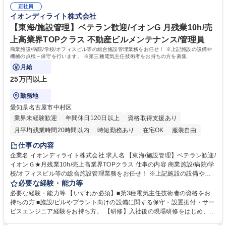
海エリア限定/施設管理】イオンG企業★月残業10h
正社員
ス、ホテル、医療･福祉施設、学校施設などさまざまな施設へサービスを
イオンディライト株式会社
提供しています。入社後は、経験に応じた研修プログラムと資格取得支援
制度で、さらなるスキルアップをサポートします。現場でのOJTと定期的
【東海/施設管理】ベテラン歓迎/イオンG 月残業10h/売
なフォローで、施設管理のプロフェッショナルとして長期的に活躍いただ
上高業界TOPクラス 不動産ビルメンテナンス/管理員
けます。 学歴・資格 学歴：大学院 大学 高専 短大 専修学校 高校 語学力：
商業施設/病院/学校/オフィスビル等の総合施設管理業務をお任せ！ ※上記施設の設備や
資格：第三種電気主任技術者 第二種電気工事士
機械の点検～保守を行います。 ※第三種電気主任技術者をお持ちの方を募集
月給
25万円以上
勤務地
愛知県名古屋市中村区
業界未経験歓迎
年間休日120日以上
資格取得支援あり
月平均残業時間20時間以内
時短勤務あり
在宅OK
服装自由
仕事の内容
企業名 イオンディライト株式会社 求人名 【東海/施設管理】ベテラン歓迎/
イオンＧ★月残業10h/売上高業界TOPクラス 仕事の内容 商業施設/病院/学
校/オフィスビル等の総合施設管理業務をお任せ！ ※上記施設の設備や機
械の点検～保守を行います。 ※第三種電気主任技術者をお持ちの方を募集
必要な経験・能力等
【具体的には】■電気、ガス、水道メーターの記録 ■設備点検（テナント
必要な経験・能力等 【いずれか必須】■第3種電気主任技術者の資格をお
含む）・館内巡回、異常がないかの確認 ■各種報告書、現状の設備を基に
持ちの方 ■施設/ビルやプラント向けの設備に関する保守・設置据付・サー
した改善案の作成 ■長期修繕計画の策定等 【働く魅力】ビルメンテナンス
ビスエンジニア経験をお持ち方。 【研修】入社後の現場研修をはじめ、業
業界売上Ｎｏ.１！培ったノウハウで、業界最先端の技術開発に取り組むこ
種別メンテナンス技術教育、職位 ・職種別教役割ランク別教育等、充実し