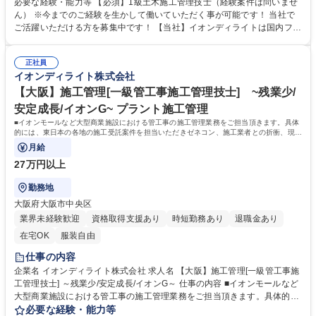
内の各地の施工受託案件を担当いただきゼネコン、 施工業者との折衝、現
必要な経験・能力等 【必須】1級土木施工管理技士（経験案件は問いませ
地での作業管理等を行います！ 【業務】■工事実施前の準備（各種書類申
ん） ※今までのご経験を生かして働いていただく事が可能です！ 当社で
請／工程表等スケジュール確認）■工事実施期間における施工管理（安全
ご活躍いただける方を募集中です！ 【当社】イオンディライトは国内ファ
／品質） ■工事に関わる安全確認の巡回■業務に関わる資料作り 【魅力】
シリティマネジメント業界No.1。 大型商業施設の管理運営で培った技
年2回の大型連休も取得でき、月残業時間も10h程と非常に働きやすい環
術・ノウハウを基に、オフィス、ホテル、医療･福祉施設、学校施設など
境です。WLBも意識しつつ安定性の高い当社で是非経験を生かしてみませ
正社員
さまざまな施設へサービスを提供しています。 学歴・資格 学歴：大学院
イオンディライト株式会社
んか！ 募集職種 【東北/施工監理】1級土木施工管理技士★イオンG★ベテ
大学 高専 短大 専修学校 高校 語学力： 資格：1級土木施工管理技士
ラン歓迎★月残業10h程
【大阪】施工管理[一級管工事施工管理技士] ~残業少/
安定成長/イオンG~ プラント施工管理
■イオンモールなど大型商業施設における管工事の施工管理業務をご担当頂きます。具体
的には、東日本の各地の施工受託案件を担当いただきゼネコン、施工業者との折衝、現地
での作業管理等を行っていただきます。
月給
27万円以上
勤務地
大阪府大阪市中央区
業界未経験歓迎
資格取得支援あり
時短勤務あり
退職金あり
在宅OK
服装自由
仕事の内容
企業名 イオンディライト株式会社 求人名 【大阪】施工管理[一級管工事施
工管理技士] ～残業少/安定成長/イオンG～ 仕事の内容 ■イオンモールなど
大型商業施設における管工事の施工管理業務をご担当頂きます。具体的に
は、東日本の各地の施工受託案件を担当いただきゼネコン、施工業者との
必要な経験・能力等