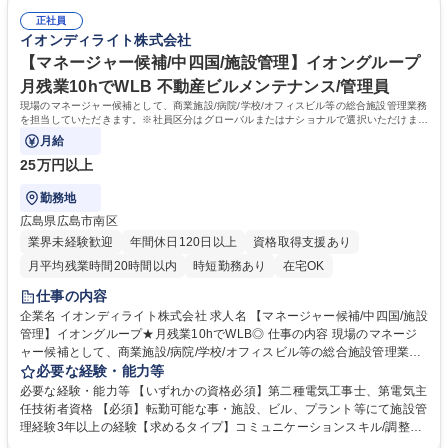
とが可能です。 募集職種 【東海/施設管理】ベテラン歓迎/イオンＧ★月残
た教育体系を準備してます。 【企業の特色】イオングループ5本柱の1つ
業10h/売上高業界TOPクラス
正社員
であるサービス事業を行ってい る会社です。これまでの受託施設は、イオ
イオンディライト株式会社
ンショッピングセンターや空港 、ホテル、オフィスビルなど多数ありま
す。 学歴・資格 学歴：大学院 大学 高専 短大 専修学校 高校 語学力： 資
【マネージャー候補/中四国/施設管理】イオングループ
格：第三種電気主任技術者
月残業10hでWLB 不動産ビルメンテナンス/管理員
現場のマネージャー候補として、商業施設/病院/学校/オフィスビル等の総合施設管理業務
を担当していただきます。※社員区分はグローバルまたはナショナルで選択いただけま
す。
月給
25万円以上
勤務地
広島県広島市南区
業界未経験歓迎
年間休日120日以上
資格取得支援あり
月平均残業時間20時間以内
時短勤務あり
在宅OK
仕事の内容
企業名 イオンディライト株式会社 求人名 【マネージャー候補/中四国/施設
管理】イオングループ★月残業10hでWLB◎ 仕事の内容 現場のマネージ
ャー候補として、商業施設/病院/学校/オフィスビル等の総合施設管理業務
を担当していただきます。※社員区分はグローバルまたはナショナルで選
必要な経験・能力等
択いただけます。 ・グローバル社員（海外・日本国内転勤有） ・ナショ
必要な経験・能力等 【いずれかの資格必須】第二種電気工事士、第電気主
ナル社員（日本国内転勤有）※備考欄により詳細な情報を記載 ＜具体的な
任技術者資格 【必須】転勤可能な事・施設、ビル、プラント等にて施設管
業務内容＞■建物設備機器の操作運転業務 ■設備の日常保守点検業務■設備
理経験3年以上の経験【求めるタイプ】コミュニケーションスキル/調整ス
改修工事の立会業務 ■施設管理に関するお客さま対応（説明・調整・報
キル イオンディライトはファシリティマネジメント業界のTOP企業です。