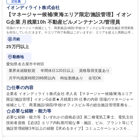
細】■見積もり作成 ■工事受注に関するご提案 ■現場視察 など※建物の改
正社員
いことが特徴です。 【当社】イオンディライトは国内ファシリティマネジ
イオンディライト株式会社
変を伴う業務は含まない 募集職種 【省エネ提案(商業施設の設備)】イオン
メント業界No.1。 大型商業施設の管理運営で培った技術・ノウハウを基
Ｇ/★施工管理の知識がマッチ◎月残業10h
に、オフィス、ホテル、医療･福祉施設、学校施設などさまざまな施設へ
【マネージャー候補/東海エリア限定/施設管理】イオン
サービスを提供しています。 学歴・資格 学歴：大学院 大学 高専 短大 専
G企業 月残業10h 不動産ビルメンテナンス/管理員
修学校 高校 語学力： 資格：2級建築施工管理技士 2級電気工事施工管理技
現場のマネージャー候補として、商業施設/病院/学校/オフィスビル等の総合施設管理業務
士 2級管工事施工管理技士
を担当していただきます。※エリア内で転勤はございますが、エリアを超えた異動は伴い
ません。
月給
25万円以上
勤務地
愛知県名古屋市中村区
業界未経験歓迎
年間休日120日以上
資格取得支援あり
月平均残業時間20時間以内
時短勤務あり
在宅OK
仕事の内容
企業名 イオンディライト株式会社 求人名 【マネージャー候補/東海エリア
限定/施設管理】イオンG企業★月残業10h 仕事の内容 現場のマネージャー
候補として、商業施設/病院/学校/オフィスビル等の総合施設管理業務を担
当していただきます。※エリア内で転勤はございますが、エリアを超えた
必要な経験・能力等
異動は伴いません。 ・グローバル社員（海外・日本国内転勤有） ・ナシ
必要な経験・能力等 【いずれかの資格必須】第二種電気工事士、電気主任
ョナル社員（日本国内転勤有）※備考欄により詳細な情報を記載 ＜具体的
技術者資格 【必須】エリア内転勤可能な事・施設、ビル、プラント等にて
な業務内容＞■建物設備機器の操作運転業務 ■設備の日常保守点検業務■設
施設管理経験3年以上の経験【求めるタイプ】コミュニケーションスキル/
備改修工事の立会業務 ■施設管理に関するお客さま対応（説明・調整・報
調整スキル イオンディライトはファシリティマネジメント業界のTOP企業
告） ■データ管理や報告書等の事務処理 募集職種 【マネージャー候補/東
です。大型商業施設の管理運営で培った技術・ノウハウを基に、オフィ