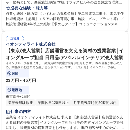
ャー候補として、商業施設/病院/学校/オフィスビル等の総合施設管理業務
を担当していただきます。※エリア内で転勤はございますが、エリアを超
必要な経験・能力等
えた異動は伴いません。 ・グローバル社員（海外・日本国内転勤有） ・
必要な経験・能力等 【いずれかの資格必須】第二種電気工事士、電気主任
ナショナル社員（日本国内転勤有）※備考欄により詳細な情報を記載 ＜具
技術者資格 【必須】エリア内転勤可能な事・施設、ビル、プラント等にて
体的な業務内容＞■建物設備機器の操作運転業務 ■設備の日常保守点検業
施設管理経験3年以上の経験【求めるタイプ】コミュニケーションスキル/
務■設備改修工事の立会業務 ■施設管理に関するお客さま対応（説明・調
調整スキル イオンディライトはファシリティマネジメント業界のTOP企業
整・報告） ■データ管理や報告書等の事務処理 募集職種 【マネージャー
です。大型商業施設の管理運営で培った技術・ノウハウを基に、オフィ
候補/北陸信越エリア限定/施設管理】イオンG企業★月残業10h
正社員
ス、ホテル、医療･福祉施設、学校施設などさまざまな施設へサービスを
イオンディライト株式会社
提供しています。入社後は、経験に応じた研修プログラムと資格取得支援
制度で、さらなるスキルアップをサポートします。現場でのOJTと定期的
【東京/法人営業】店舗運営を支える資材の提案営業│イ
なフォローで、施設管理のプロフェッショナルとして長期的に活躍いただ
オングループ担当 日用品/アパレル/インテリア法人営業
けます。 学歴・資格 学歴：大学院 大学 高専 短大 専修学校 高校 語学力：
イオングループ各社に対し、経費資材の提案営業をお任せします。 既存顧客が中心のた
資格：第三種電気主任技術者 第二種電気工事士
め、関係構築と提案力を生かせるポジションです。 【取引先】イオングループ各社
月給
23万円～45万円
勤務地
東京都千代田区
業界未経験歓迎
年間休日120日以上
月平均残業時間20時間以内
仕事の内容
企業名 イオンディライト株式会社 求人名 【東京/法人営業】店舗運営を支
える資材の提案営業│イオングループ担当 仕事の内容 イオングループ各社
に対し、経費資材の提案営業をお任せします。 既存顧客が中心のため、関