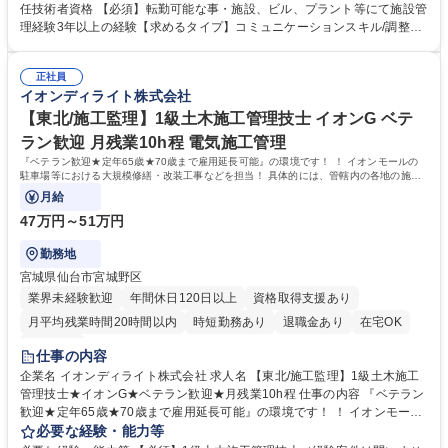
ル社員（日本国内転勤有）※備考欄により詳細な情報を記載 ＜具体的な業
任技術者資格 【必須】転勤可能な事・施設、ビル、プラント等にて施設管
務内容＞■建物設備機器の操作運転業務 ■設備の日常保守点検業務■設備改
理経験3年以上の経験【求めるタイプ】コミュニケーションスキル/調整ス
修工事の立会業務 ■施設管理に関するお客さま対応（説明・調整・報告）
キル イオンディライトはファシリティマネジメント業界のTOP企業です。
■データ管理や報告書等の事務処理 募集職種 【マネージャー候補/九州/施
大型商業施設の管理運営で培った技術・ノウハウを基に、オフィス、ホテ
設管理】イオングループ★月残業10hでWLB◎
正社員
ル、医療･福祉施設、学校施設などさまざまな施設へサービスを提供して
イオンディライト株式会社
います。入社後は、経験に応じた研修プログラムと資格取得支援制度で、
さらなるスキルアップをサポートします。現場でのOJTと定期的なフォロ
【東北/施工監理】1級土木施工管理技士 イオンG ベテ
ーで、施設管理のプロフェッショナルとして長期的に活躍いただけます。
ラン歓迎 月残業10h程 電気施工管理
学歴・資格 学歴：大学院 大学 高専 短大 専修学校 高校 語学力： 資格：第
『ベテラン歓迎★定年65歳★70歳まで雇用延長可能』の環境です！ ！ イオンモールの
三種電気主任技術者 第二種電気工事士
駐車場等における大規模修繕・改装工事などを担当！ 具体的には、管轄内の各地の施工
受託案件を担当いただきゼネコン、
月給
47万円～51万円
勤務地
宮城県仙台市宮城野区
業界未経験歓迎
年間休日120日以上
資格取得支援あり
月平均残業時間20時間以内
時短勤務あり
退職金あり
在宅OK
服装自由
仕事の内容
企業名 イオンディライト株式会社 求人名 【東北/施工監理】1級土木施工
管理技士★イオンG★ベテラン歓迎★月残業10h程 仕事の内容 『ベテラン
歓迎★定年65歳★70歳まで雇用延長可能』の環境です！ ！ イオンモール
の駐車場等における大規模修繕・改装工事などを担当！ 具体的には、管轄
必要な経験・能力等