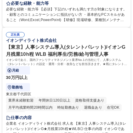
係構築と提案力を生かせるポジションです。 【取引先】イオングループ各
必要な経験・能力等
社 【具体的には】■レジ袋、カトラリー、衛生消耗品などの提案・供給■
必要な経験・能力等 【必須】下記のいずれも満たす方が対象になります。
店舗・本部からのニーズヒアリング■仕入先メーカーとの価格交渉・仕様
・顧客とのコミュニケーションに抵抗がない方 ・基本的なPCスキルがあ
調整■単なる物売りではなく、コスト改善などの課題解決にかかわれる ■
ること（Word,Excel,PowerPoint) 【研修】現場研修、業種別メンテナン
安定供給に向けた在庫・物流コントロール■環境配慮資材など、社会性の
ス技術教育、職位・職種別教役割ランク別教育等、充実した教育体系があ
ある提案も可能 「より安く・より安定的に・より効率よく」グループ全体
ります。 【企業の特色】イオングループ5本柱の1つであるサービス事業
の運営を支える仕事です。 募集職種 【東京/法人営業】店舗運営を支える
正社員
を行っている会社です。ビルメンテナンス・施工改修・自動販売機・清掃
イオンディライト株式会社
資材の提案営業│イオングループ担当
業務と幅広い業務を行い多角化しており、イオングループからの安定した
受注で2020年以降も成長が見込める事業内容となっております 学歴・資
【東京】人事システム導入(タレントパレット)/イオンG
格 学歴：大学院 大学 高専 短大 専修学校 高校 語学力： 資格：第一種運転
月残業10h程 WLB 福利厚生/労務/給与管理人事
免許普通自動車
イオンGであり、国内ファシリティマネジメント業界No.1の当社にて、人事システム
（タレントパレット）の設定・運用・分析・改良などを担当頂きます。★既にタレントパ
レットは導入を完了が完了しておりますが、
月給
30万円以上
勤務地
東京都千代田区
業界未経験歓迎
年間休日120日以上
資格取得支援あり
月平均残業時間20時間以内
時短勤務あり
退職金あり
在宅OK
服装自由
仕事の内容
企業名 イオンディライト株式会社 求人名 【東京】人事システム導入(タレ
ントパレット)/イオンG★月残業10h程★WLB◎ 仕事の内容 イオンGであ