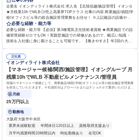
仕事の内容
企業名 イオンディライト株式会社 求人名 【北陸信越/施設管理】イオンＧ
★月残業10hでWLB◎/売上高業界TOPクラス 仕事の内容 商業施設/病院/学
校/オフィスビル等の総合施設管理業務をお任せ！ ※上記施設の設備や機
械の点検～保守を行います。 ※第三種電気主任技術者をお持ちの方を募集
必要な経験・能力等
【具体的には】■電気、ガス、水道メーターの記録 ■設備点検（テナント
必要な経験・能力等 【必須】第3種電気主任技術者資格 ★商業施設での設
含む）・館内巡回、異常がないかの確認 ■各種報告書、現状の設備を基に
備管理経験ゼロでもOK！実践型施設での研修があるので、幅広い知識・
した改善案の作成 ■長期修繕計画の策定等 【働く魅力】ビルメンテナンス
技術を入社後に身に着けることも可能です。 【働きやすさ】年2回の大型
業界売上Ｎｏ.１！培ったノウハウで、業界最先端の技術開発に取り組むこ
連休も取得でき、月残業時間も10h程と非常に働きやすい環境です。WLB
とが可能です。 募集職種 【北陸信越/施設管理】イオンＧ★月残業10hで
も意識しつつ安定性の高い当社で是非経験を生かしてみませんか！ 【当
WLB◎/売上高業界TOPクラス
正社員
社】イオンディライトは国内ファシリティマネジメント業界No.1。 大型
イオンディライト株式会社
商業施設の管理運営で培った技術・ノウハウを基に、オフィス、ホテル、
医療･福祉施設、学校施設などさまざまな施設へサービスを提供していま
【マネージャー候補/関西/施設管理】イオングループ 月
す。 学歴・資格 学歴：大学院 大学 高専 短大 専修学校 高校 語学力： 資
残業10hでWLB 不動産ビルメンテナンス/管理員
格：第三種電気主任技術者
現場のマネージャー候補として、商業施設/病院/学校/オフィスビル等の総合施設管理業務
を担当していただきます。※社員区分はグローバルまたはナショナルで選択いただけま
す。
月給
25万円以上
勤務地
大阪府大阪市中央区
業界未経験歓迎
年間休日120日以上
資格取得支援あり
月平均残業時間20時間以内
時短勤務あり
在宅OK