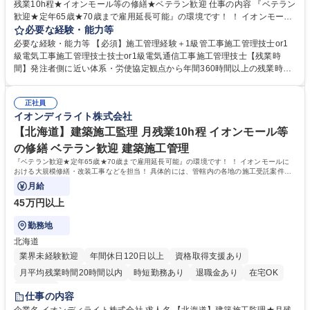
残業10h程★イオンモール等の修繕★ベテラン歓迎 仕事の内容 『ベテラン
歓迎★定年65歳★70歳まで雇用延長可能』の環境です！ ！ イオンモール
における大規模修繕・改装工事などを担当！ 具体的には、管轄内の各地の
必要な経験・能力等
施工受託案件を担当いただきゼネコン、 施工業者との折衝、現地での作業
必要な経験・能力等 【必須】施工管理経験＋1級管工事施工管理技士or1
管理等を行います！ 【業務】■工事実施前の準備（各種書類申請／工程表
級電気工事施工管理技士技士or1級電気通信工事施工管理技士【残業時
等スケジュール確認）■工事実施期間における施工管理（安全／品質） ■
間】発注者側に近い体系・労使協定観点から年間360時間以上の残業時間
工事に関わる安全確認の巡回■業務に関わる資料作り 【魅力】年2回の大
超えぬよう徹底 【研修】現場研修、業種別メンテナンス技術教育、職位・
型連休も取得でき、月残業時間も10h程と非常に働きやすい環境です。WL
職種別教役 割ランク別教育等、充実した教育体系があります。 【企業の
Bも意識しつつ安定性の高い当社で是非経験を生かしてみませんか！ 募集
正社員
特色】イオングループ5本柱の1つであるサービス事業を行ってい る会社
イオンディライト株式会社
職種 【北陸信越】設備施工監理★月残業10h程★イオンモール等の修繕★
です。ビルメンテナンス・施工改修・自動販売機・清掃業務と幅広 い業務
ベテラン歓迎
を行い多角化しており、イオングループからの安定した受注で2020 年以
【北海道】建築施工監理 月残業10h程 イオンモール等
降も成長が見込める事業内容となっております 学歴・資格 学歴：大学院
の修繕 ベテラン歓迎 建築施工管理
大学 高専 短大 専修学校 高校 語学力： 資格：1級電気工事施工管理技士 1
『ベテラン歓迎★定年65歳★70歳まで雇用延長可能』の環境です！ ！ イオンモールに
級管工事施工管理技士
おける大規模修繕・改装工事などを担当！ 具体的には、管轄内の各地の施工受託案件を
担当いただきゼネコン、
月給
45万円以上
勤務地
北海道
業界未経験歓迎
年間休日120日以上
資格取得支援あり
月平均残業時間20時間以内
時短勤務あり
退職金あり
在宅OK
服装自由
仕事の内容