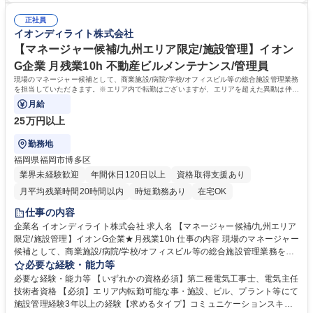
告） ■データ管理や報告書等の事務処理 募集職種 【マネージャー候補/中
大型商業施設の管理運営で培った技術・ノウハウを基に、オフィス、ホテ
四国/施設管理】イオングループ★月残業10hでWLB◎
正社員
ル、医療･福祉施設、学校施設などさまざまな施設へサービスを提供して
イオンディライト株式会社
います。入社後は、経験に応じた研修プログラムと資格取得支援制度で、
さらなるスキルアップをサポートします。現場でのOJTと定期的なフォロ
【マネージャー候補/九州エリア限定/施設管理】イオン
ーで、施設管理のプロフェッショナルとして長期的に活躍いただけます。
G企業 月残業10h 不動産ビルメンテナンス/管理員
学歴・資格 学歴：大学院 大学 高専 短大 専修学校 高校 語学力： 資格：第
現場のマネージャー候補として、商業施設/病院/学校/オフィスビル等の総合施設管理業務
三種電気主任技術者 第二種電気工事士
を担当していただきます。※エリア内で転勤はございますが、エリアを超えた異動は伴い
ません。
月給
25万円以上
勤務地
福岡県福岡市博多区
業界未経験歓迎
年間休日120日以上
資格取得支援あり
月平均残業時間20時間以内
時短勤務あり
在宅OK
仕事の内容
企業名 イオンディライト株式会社 求人名 【マネージャー候補/九州エリア
限定/施設管理】イオンG企業★月残業10h 仕事の内容 現場のマネージャー
候補として、商業施設/病院/学校/オフィスビル等の総合施設管理業務を担
当していただきます。※エリア内で転勤はございますが、エリアを超えた
必要な経験・能力等
異動は伴いません。 ・グローバル社員（海外・日本国内転勤有） ・ナシ
必要な経験・能力等 【いずれかの資格必須】第二種電気工事士、電気主任
ョナル社員（日本国内転勤有）※備考欄により詳細な情報を記載 ＜具体的
技術者資格 【必須】エリア内転勤可能な事・施設、ビル、プラント等にて
な業務内容＞■建物設備機器の操作運転業務 ■設備の日常保守点検業務■設
施設管理経験3年以上の経験【求めるタイプ】コミュニケーションスキル/