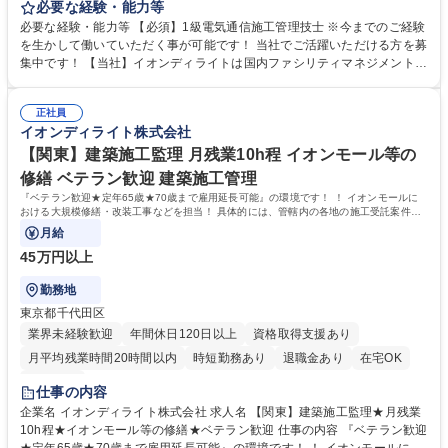
る大規模修繕・改装工事などを担当して頂きます。 具体的には、管轄内の
必要な経験・能力等
各地の施工受託案件を担当いただきゼネコン、 施工業者との折衝、現地で
必要な経験・能力等 【必須】1級電気通信施工管理技士 ※今までのご経験
の作業管理等を行います！ 【業務】■工事実施前の準備（各種書類申請／
を生かして働いていただく事が可能です！ 当社でご活躍いただける方を募
工程表等スケジュール確認）■工事実施期間における施工管理（安全／品
集中です！ 【当社】イオンディライトは国内ファシリティマネジメント業
質） ■工事に関わる安全確認の巡回■業務に関わる資料作り 【魅力】年2回
界No.1。 大型商業施設の管理運営で培った技術・ノウハウを基に、オフ
の大型連休も取得でき、月残業時間も10h程と非常に働きやすい環境で
ィス、ホテル、医療･福祉施設、学校施設などさまざまな施設へサービス
す。WLBも意識しつつ安定性の高い当社で是非経験を生かしてみません
正社員
を提供しています。 学歴・資格 学歴：大学院 大学 高専 短大 専修学校 高
イオンディライト株式会社
か！ 募集職種 【東北/施工監理】1級電気通信施工★イオンG★ベテラン歓
校 語学力： 資格：
迎★月残業10h程
【関東】建築施工監理 月残業10h程 イオンモール等の
修繕 ベテラン歓迎 建築施工管理
『ベテラン歓迎★定年65歳★70歳まで雇用延長可能』の環境です！ ！ イオンモールに
おける大規模修繕・改装工事などを担当！ 具体的には、管轄内の各地の施工受託案件を
担当いただきゼネコン、
月給
45万円以上
勤務地
東京都千代田区
業界未経験歓迎
年間休日120日以上
資格取得支援あり
月平均残業時間20時間以内
時短勤務あり
退職金あり
在宅OK
服装自由
仕事の内容
企業名 イオンディライト株式会社 求人名 【関東】建築施工監理★月残業
10h程★イオンモール等の修繕★ベテラン歓迎 仕事の内容 『ベテラン歓迎