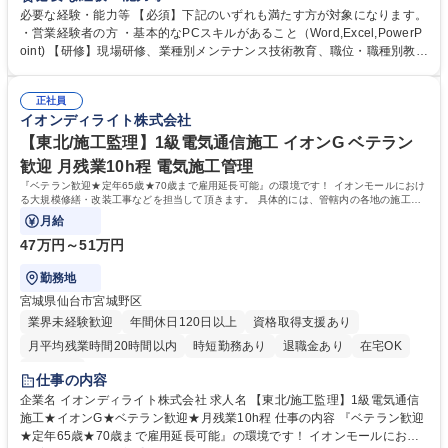
や、缶、フィルムなど）や、食品トレイなどを、 イオングループ各社や食
必要な経験・能力等 【必須】下記のいずれも満たす方が対象になります。
品メーカーへ販売。 ・商品開発担当者から情報を収集し、取引先と商談を
・営業経験者の方 ・基本的なPCスキルがあること（Word,Excel,PowerP
重ね、商品化にむけて関係各所と調整。 【働く魅力】ビルメンテナンス業
oint) 【研修】現場研修、業種別メンテナンス技術教育、職位・職種別教役
界トップクラスの売上、今後はアジア Ｎｏ.１を目指し、培ったノウハウ
割ランク別教育等、充実した教育体系があります。 【企業の特色】イオン
で、業界最先端の技術開発に取り組むことが可能です。 募集職種 【千
グループ5本柱の1つであるサービス事業を行ってい る会社です。ビルメ
葉】営業職（店舗用資材担当）※イオンG/しっかり休める体制構築
正社員
ンテナンス・施工改修・自動販売機・清掃業務と幅広 い業務を行い多角化
イオンディライト株式会社
しており、イオングループからの安定した受注で2020 年以降も成長が見
込める事業内容となっております。 学歴・資格 学歴：大学院 大学 高専 短
【東北/施工監理】1級電気通信施工 イオンG ベテラン
大 専修学校 高校 語学力： 資格：第一種運転免許普通自動車
歓迎 月残業10h程 電気施工管理
『ベテラン歓迎★定年65歳★70歳まで雇用延長可能』の環境です！ イオンモールにおけ
る大規模修繕・改装工事などを担当して頂きます。 具体的には、管轄内の各地の施工受
託案件を担当いただきゼネコン、
月給
47万円～51万円
勤務地
宮城県仙台市宮城野区
業界未経験歓迎
年間休日120日以上
資格取得支援あり
月平均残業時間20時間以内
時短勤務あり
退職金あり
在宅OK
服装自由
仕事の内容
企業名 イオンディライト株式会社 求人名 【東北/施工監理】1級電気通信
施工★イオンG★ベテラン歓迎★月残業10h程 仕事の内容 『ベテラン歓迎
★定年65歳★70歳まで雇用延長可能』の環境です！ イオンモールにおけ