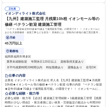
備改修工事の立会業務 ■施設管理に関するお客さま対応（説明・調整・報
調整スキル イオンディライトはファシリティマネジメント業界のTOP企業
告） ■データ管理や報告書等の事務処理 募集職種 【マネージャー候補/九
です。大型商業施設の管理運営で培った技術・ノウハウを基に、オフィ
州エリア限定/施設管理】イオンG企業★月残業10h
正社員
ス、ホテル、医療･福祉施設、学校施設などさまざまな施設へサービスを
イオンディライト株式会社
提供しています。入社後は、経験に応じた研修プログラムと資格取得支援
制度で、さらなるスキルアップをサポートします。現場でのOJTと定期的
【九州】建築施工監理 月残業10h程 イオンモール等の
なフォローで、施設管理のプロフェッショナルとして長期的に活躍いただ
修繕 ベテラン歓迎 建築施工管理
けます。 学歴・資格 学歴：大学院 大学 高専 短大 専修学校 高校 語学力：
『ベテラン歓迎★定年65歳★70歳まで雇用延長可能』の環境です！ ！ イオンモールに
資格：第三種電気主任技術者 第二種電気工事士
おける大規模修繕・改装工事などを担当！ 具体的には、管轄内の各地の施工受託案件を
担当いただきゼネコン、
月給
45万円以上
勤務地
福岡県福岡市博多区
業界未経験歓迎
年間休日120日以上
資格取得支援あり
月平均残業時間20時間以内
時短勤務あり
退職金あり
在宅OK
服装自由
仕事の内容
企業名 イオンディライト株式会社 求人名 【九州】建築施工監理★月残業
10h程★イオンモール等の修繕★ベテラン歓迎 仕事の内容 『ベテラン歓迎
★定年65歳★70歳まで雇用延長可能』の環境です！ ！ イオンモールにお
ける大規模修繕・改装工事などを担当！ 具体的には、管轄内の各地の施工
必要な経験・能力等
受託案件を担当いただきゼネコン、 施工業者との折衝、現地での作業管理
必要な経験・能力等 【必須】建築施工管理経験＋1級建築施工管理 【残業
等を行います！ 【業務】■工事実施前の準備（各種書類申請／工程表等ス
時間が少ない理由】・発注者側に近い体系・労使協定の観点から年間360
ケジュール確認）■工事実施期間における施工管理（安全／品質） ■工事
時間以上は、残業時間を超えないように徹底 【研修】現場研修、業種別メ