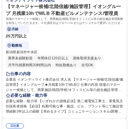
イオンディライト株式会社
す。変更範囲：当社業務全般 募集職種 【東京】大規模プロジェクトマネ
築、 ・設備設計１級建築/・CASBEE 建築評価員/ ・LEED AP（LEED 認
ジメント業務 ※事業領域拡大・新領域担当
定プロフェッショナル）/・技術士( 総合技術監理/ 電気・電子/ 衛生工学）
【マネージャー候補/北陸信越/施設管理】イオングルー
学歴・資格 学歴：大学院 大学 高専 語学力： 資格：
プ 月残業10hでWLB 不動産ビルメンテナンス/管理員
現場のマネージャー候補として、商業施設/病院/学校/オフィスビル等の総合施設管理業務
を担当していただきます。※社員区分はグローバルまたはナショナルで選択いただけま
す。
月給
25万円以上
勤務地
新潟県新潟市中央区
業界未経験歓迎
年間休日120日以上
資格取得支援あり
月平均残業時間20時間以内
時短勤務あり
在宅OK
仕事の内容
企業名 イオンディライト株式会社 求人名 【マネージャー候補/北陸信越/施
設管理】イオングループ★月残業10hでWLB◎ 仕事の内容 現場のマネー
ジャー候補として、商業施設/病院/学校/オフィスビル等の総合施設管理業
務を担当していただきます。※社員区分はグローバルまたはナショナルで
必要な経験・能力等
選択いただけます。 ・グローバル社員（海外・日本国内転勤有） ・ナシ
必要な経験・能力等 【いずれかの資格必須】第二種電気工事士、第電気主
ョナル社員（日本国内転勤有）※備考欄により詳細な情報を記載 ＜具体的
任技術者資格 【必須】転勤可能な事・施設、ビル、プラント等にて施設管
な業務内容＞■建物設備機器の操作運転業務 ■設備の日常保守点検業務■設
理経験3年以上の経験【求めるタイプ】コミュニケーションスキル/調整ス
備改修工事の立会業務 ■施設管理に関するお客さま対応（説明・調整・報
キル イオンディライトはファシリティマネジメント業界のTOP企業です。
告） ■データ管理や報告書等の事務処理 募集職種 【マネージャー候補/北
大型商業施設の管理運営で培った技術・ノウハウを基に、オフィス、ホテ
陸信越/施設管理】イオングループ★月残業10hでWLB◎
正社員
ル、医療･福祉施設、学校施設などさまざまな施設へサービスを提供して