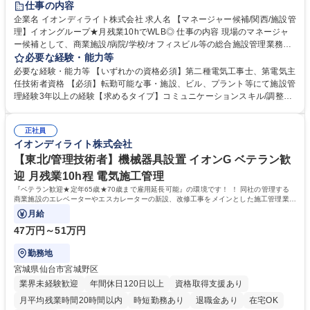
仕事の内容
企業名 イオンディライト株式会社 求人名 【マネージャー候補/関西/施設管
理】イオングループ★月残業10hでWLB◎ 仕事の内容 現場のマネージャ
ー候補として、商業施設/病院/学校/オフィスビル等の総合施設管理業務を
担当していただきます。※社員区分はグローバルまたはナショナルで選択
必要な経験・能力等
いただけます。 ・グローバル社員（海外・日本国内転勤有） ・ナショナ
必要な経験・能力等 【いずれかの資格必須】第二種電気工事士、第電気主
ル社員（日本国内転勤有）※備考欄により詳細な情報を記載 ＜具体的な業
任技術者資格 【必須】転勤可能な事・施設、ビル、プラント等にて施設管
務内容＞■建物設備機器の操作運転業務 ■設備の日常保守点検業務■設備改
理経験3年以上の経験【求めるタイプ】コミュニケーションスキル/調整ス
修工事の立会業務 ■施設管理に関するお客さま対応（説明・調整・報告）
キル イオンディライトはファシリティマネジメント業界のTOP企業です。
■データ管理や報告書等の事務処理 募集職種 【マネージャー候補/関西/施
大型商業施設の管理運営で培った技術・ノウハウを基に、オフィス、ホテ
設管理】イオングループ★月残業10hでWLB◎
正社員
ル、医療･福祉施設、学校施設などさまざまな施設へサービスを提供して
イオンディライト株式会社
います。入社後は、経験に応じた研修プログラムと資格取得支援制度で、
さらなるスキルアップをサポートします。現場でのOJTと定期的なフォロ
【東北/管理技術者】機械器具設置 イオンG ベテラン歓
ーで、施設管理のプロフェッショナルとして長期的に活躍いただけます。
迎 月残業10h程 電気施工管理
学歴・資格 学歴：大学院 大学 高専 短大 専修学校 高校 語学力： 資格：第
『ベテラン歓迎★定年65歳★70歳まで雇用延長可能』の環境です！ ！ 同社の管理する
三種電気主任技術者 第二種電気工事士
商業施設のエレベーターやエスカレーターの新設、改修工事をメインとした施工管理業務
を担当して頂きます。
月給
47万円～51万円
勤務地
宮城県仙台市宮城野区
業界未経験歓迎
年間休日120日以上
資格取得支援あり
月平均残業時間20時間以内
時短勤務あり
退職金あり
在宅OK