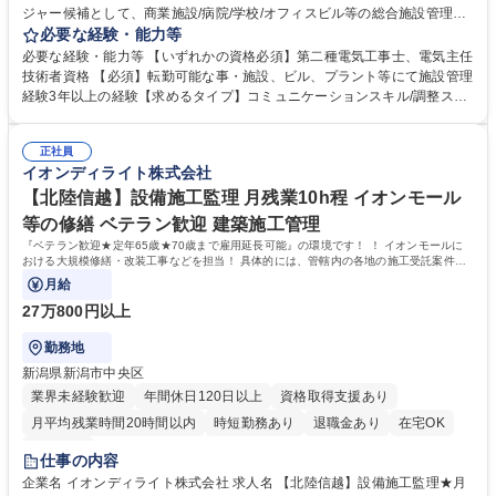
ジャー候補として、商業施設/病院/学校/オフィスビル等の総合施設管理業
務を担当していただきます。※社員区分はグローバルまたはナショナルで
必要な経験・能力等
選択いただけます。 ・グローバル社員（海外・日本国内転勤有） ・ナシ
必要な経験・能力等 【いずれかの資格必須】第二種電気工事士、電気主任
ョナル社員（日本国内転勤有）※備考欄により詳細な情報を記載 ＜具体的
技術者資格 【必須】転勤可能な事・施設、ビル、プラント等にて施設管理
な業務内容＞■建物設備機器の操作運転業務 ■設備の日常保守点検業務■設
経験3年以上の経験【求めるタイプ】コミュニケーションスキル/調整スキ
備改修工事の立会業務 ■施設管理に関するお客さま対応（説明・調整・報
ル イオンディライトはファシリティマネジメント業界のTOP企業です。大
告） ■データ管理や報告書等の事務処理 募集職種 【マネージャー候補/北
型商業施設の管理運営で培った技術・ノウハウを基に、オフィス、ホテ
陸信越/施設管理】イオングループ★月残業10hでWLB◎
正社員
ル、医療･福祉施設、学校施設などさまざまな施設へサービスを提供して
イオンディライト株式会社
います。入社後は、経験に応じた研修プログラムと資格取得支援制度で、
さらなるスキルアップをサポートします。現場でのOJTと定期的なフォロ
【北陸信越】設備施工監理 月残業10h程 イオンモール
ーで、施設管理のプロフェッショナルとして長期的に活躍いただけます。
等の修繕 ベテラン歓迎 建築施工管理
学歴・資格 学歴：大学院 大学 高専 短大 専修学校 高校 語学力： 資格：第
『ベテラン歓迎★定年65歳★70歳まで雇用延長可能』の環境です！ ！ イオンモールに
三種電気主任技術者 第二種電気主任技術者
おける大規模修繕・改装工事などを担当！ 具体的には、管轄内の各地の施工受託案件を
担当いただきゼネコン、
月給
27万800円以上
勤務地
新潟県新潟市中央区
業界未経験歓迎
年間休日120日以上
資格取得支援あり
月平均残業時間20時間以内
時短勤務あり
退職金あり
在宅OK
服装自由
仕事の内容
企業名 イオンディライト株式会社 求人名 【北陸信越】設備施工監理★月