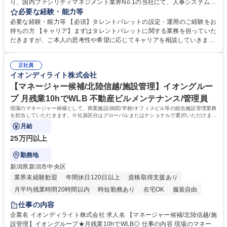
り、国内ファシリティマネジメント業界No.1の当社にて、人事システム
（タレントパレット）の設定・運用・分析・改良などを担当頂きます。★
必要な経験・能力等
既にタレントパレットは導入を完了が完了しておりますが、 蓄積したデー
必要な経験・能力等 【必須】タレントパレットの設定・運用のご経験をお
タを解析する等し組織向上を図りたいと考えています！ 【業務】■人事戦
持ちの方 【キャリア】まずはタレントパレットに関する業務を担っていた
略グループと人事グループにて、タレントパレットの各種設定・運用・デ
だきますが、ご本人の思考性や希望に応じてキャリアを相談していきま
ータ分析など■解析したデータを元に組織力向上に向けたご提案なども実
す。 【当社】イオンディライトは国内ファシリティマネジメント業界No.
施していただけると嬉しいです！ ★残業月10～20h/月程度と少なく、安
1。 大型商業施設の管理運営で培った技術・ノウハウを基に、オフィス、
定した経営基盤の元働くことが可能です！★ 募集職種 【東京】人事シス
正社員
ホテル、医療･福祉施設、学校施設などさまざまな施設へサービスを提供
イオンディライト株式会社
テム導入(タレントパレット)/イオンG★月残業10h程★WLB◎
しています。 学歴・資格 学歴：大学院 大学 高専 短大 専修学校 高校 語学
力： 資格：
【マネージャー候補/北陸信越/施設管理】イオングルー
プ 月残業10hでWLB 不動産ビルメンテナンス/管理員
現場のマネージャー候補として、商業施設/病院/学校/オフィスビル等の総合施設管理業務
を担当していただきます。※社員区分はグローバルまたはナショナルで選択いただけま
す。
月給
25万円以上
勤務地
新潟県新潟市中央区
業界未経験歓迎
年間休日120日以上
資格取得支援あり
月平均残業時間20時間以内
時短勤務あり
在宅OK
服装自由
仕事の内容
企業名 イオンディライト株式会社 求人名 【マネージャー候補/北陸信越/施
設管理】イオングループ★月残業10hでWLB◎ 仕事の内容 現場のマネー