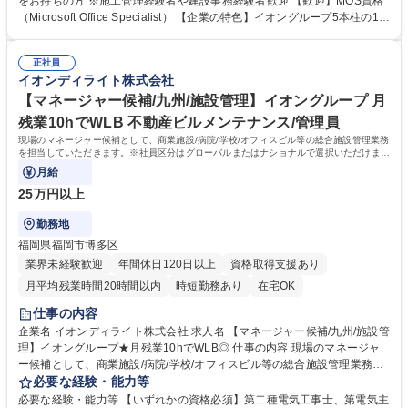
をお持ちの方 ※施工管理経験者や建設事務経験者歓迎 【歓迎】MOS資格
設業界での知識を生かしつつ、バックオフィスとしてオフィス内で勤務を
（Microsoft Office Specialist） 【企業の特色】イオングループ5本柱の1つ
いただきます。働き方を整えつつ、安定して働きたい方も歓迎です。 募集
であるサービス事業を行っている会社で、ビルメンテナンス/施工改修/自
職種 仙台【建設事務】ベテラン歓迎/現場経験を生かす★月残業15h程★イ
動販売機/清掃業務と幅広い業務を展開しております。イオングループとい
オンG★
正社員
う土台の中で、安定した環境で業務を行う事ができます。 学歴・資格 学
イオンディライト株式会社
歴：大学院 大学 高専 短大 専修学校 高校 語学力： 資格：
【マネージャー候補/九州/施設管理】イオングループ 月
残業10hでWLB 不動産ビルメンテナンス/管理員
現場のマネージャー候補として、商業施設/病院/学校/オフィスビル等の総合施設管理業務
を担当していただきます。※社員区分はグローバルまたはナショナルで選択いただけま
す。
月給
25万円以上
勤務地
福岡県福岡市博多区
業界未経験歓迎
年間休日120日以上
資格取得支援あり
月平均残業時間20時間以内
時短勤務あり
在宅OK
仕事の内容
企業名 イオンディライト株式会社 求人名 【マネージャー候補/九州/施設管
理】イオングループ★月残業10hでWLB◎ 仕事の内容 現場のマネージャ
ー候補として、商業施設/病院/学校/オフィスビル等の総合施設管理業務を
担当していただきます。※社員区分はグローバルまたはナショナルで選択
必要な経験・能力等
いただけます。 ・グローバル社員（海外・日本国内転勤有） ・ナショナ
必要な経験・能力等 【いずれかの資格必須】第二種電気工事士、第電気主