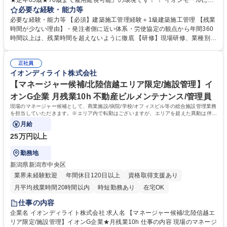
★定年65歳★70歳まで雇用延長可能』の環境です！ ！ イオンモールにお
ける大規模修繕・改装工事などを担当！ 具体的には、管轄内の各地の施工
必要な経験・能力等
受託案件を担当いただきゼネコン、 施工業者との折衝、現地での作業管理
必要な経験・能力等 【必須】建築施工管理経験＋1級建築施工管理 【残業
等を行います！ 【業務】■工事実施前の準備（各種書類申請／工程表等ス
時間が少ない理由】・発注者側に近い体系・労使協定の観点から年間360
ケジュール確認）■工事実施期間における施工管理（安全／品質） ■工事
時間以上は、残業時間を超えないように徹底 【研修】現場研修、業種別メ
に関わる安全確認の巡回■業務に関わる資料作り 【魅力】年2回の大型連
ンテナンス技術教育、職位・職種別教役 割ランク別教育等、充実した教育
休も取得でき、月残業時間も10h程と非常に働きやすい環境です。WLBも
体系があります。 【企業の特色】イオングループ5本柱の1つであるサー
意識しつつ安定性の高い当社で是非経験を生かしてみませんか！ 募集職種
正社員
ビス事業を行ってい る会社です。ビルメンテナンス・施工改修・自動販売
イオンディライト株式会社
【関東】建築施工監理★月残業10h程★イオンモール等の修繕★ベテラン
機・清掃業務と幅広 い業務を行い多角化しており、イオングループからの
歓迎
安定した受注で2020 年以降も成長が見込める事業内容となっております
【マネージャー候補/北陸信越エリア限定/施設管理】イ
学歴・資格 学歴：大学院 大学 高専 短大 専修学校 高校 語学力： 資格：1
オンG企業 月残業10h 不動産ビルメンテナンス/管理員
級建築施工管理技士
現場のマネージャー候補として、商業施設/病院/学校/オフィスビル等の総合施設管理業務
を担当していただきます。※エリア内で転勤はございますが、エリアを超えた異動は伴い
ません。
月給
25万円以上
勤務地
新潟県新潟市中央区
業界未経験歓迎
年間休日120日以上
資格取得支援あり
月平均残業時間20時間以内
時短勤務あり
在宅OK
仕事の内容
企業名 イオンディライト株式会社 求人名 【マネージャー候補/北陸信越エ
リア限定/施設管理】イオンG企業★月残業10h 仕事の内容 現場のマネージ