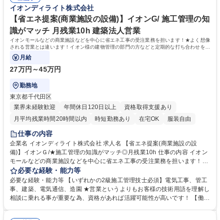
大学 高専 短大 専修学校 高校 語学力： 資格：
イオンディライト株式会社
業】イオングループで安定性◎月残業10h程
【省エネ提案(商業施設の設備)】イオンG/ 施工管理の知
識がマッチ 月残業10h 建築法人営業
イオンモールなどの商業施設などを中心に省エネ工事の受注業務を担います！★よく想像
される営業とは違います！イオン様の建物管理の部門の方などと定期的な打ち合わせを実
施し、建物面でのお困りごとを伺います。
月給
27万円～45万円
勤務地
東京都千代田区
業界未経験歓迎
年間休日120日以上
資格取得支援あり
月平均残業時間20時間以内
時短勤務あり
在宅OK
服装自由
仕事の内容
企業名 イオンディライト株式会社 求人名 【省エネ提案(商業施設の設
備)】イオンＧ/★施工管理の知識がマッチ◎月残業10h 仕事の内容 イオン
モールなどの商業施設などを中心に省エネ工事の受注業務を担います！★
よく想像される営業とは違います！イオン様の建物管理の部門の方などと
必要な経験・能力等
定期的な打ち合わせを実施し、建物面でのお困りごとを伺います。 LEDへ
必要な経験・能力等 【いずれかの2級施工管理技士必須】電気工事、管工
交換したい、災害対策を相談したい等の声を拾い、案件の受注をしていき
事、建築、電気通信、造園 ★営業というよりもお客様の技術用語を理解し
ます。飛び込み等の新規開拓もないのでご安心ください。 【取り扱い商
相談に乗れる事が重要な為、資格があれば活躍可能性が高いです！ 【働き
材】商業施設全体の空調改修の提案など、照明（LED）、空調機高反射
方】残業時間は月10時間程度の働きやすい環境です。 施工管理の知識も
板、EV用充電器工事などの省エネ商材の工事を中心にご提案 【業務詳
生かす事ができる為、営業職にキャリアチェンジする中でもマッチしやす