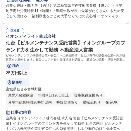
託先パートナー企業の作業立ち合い、修繕見積の作成・発注処 理などの事
必要な経験・能力等 【必須】第二種電気主任技術者資格 【魅力】・月平
務業務を行います。 【設備関連業務】修繕／改善提案、修理対応（委託パ
均所定外労働時間11.4時間！・勤続年数が長い先輩がたくさんいるため安
ートナー企業への依頼、立ち合い）・空調管理・照明管理・排水設備管理
心して働ける ・福利厚生をはじめ大手ならではの安心感 イオンディライ
【設備業務以外】建設施工関連・清掃、警備等の委託先パートナー企業に
トはファシリティマネジメント業界のTOP企業です。大型商業施設の管理
対する元請管理・店内自販機管理 ・資材納品 【PC業務】各種データ入力
運営で培った技術・ノウハウを基に、オフィス、ホテル、医療･福祉施
など一 募集職種 イオンモール秋田/第二種電気主任技術者/設備管理員★想
正社員
設、学校施設などさまざまな施設へサービスを提供しています。入社後
イオンディライト株式会社
定年収年収750～810万
は、経験に応じた研修プログラムと資格取得支援制度で、さらなるスキル
アップをサポートします。現場でのOJTと定期的なフォローで、施設管理
仙台【ビルメンテナンス受託営業】イオングループのブ
のプロフェッショナルとして長期的に活躍いただけます。 学歴・資格 学
ランド力を生かして勤務 不動産法人営業
歴：大学院 大学 高専 短大 専修学校 高校 語学力： 資格：第二種電気主任
ビルメンテナンスの未開拓企業や官公庁への新規開拓、および既存の取引先企業への深耕
技術者
営業をお任せします。顧客のコスト面や設備状況を調査し、最適な仕様書・見積を提案し
ます。※新規7割程のイメージ
月給
25万円以上
勤務地
宮城県仙台市宮城野区
業界未経験歓迎
年間休日120日以上
資格取得支援あり
月平均残業時間20時間以内
時短勤務あり
退職金あり
在宅OK
服装自由
仕事の内容
企業名 イオンディライト株式会社 求人名 仙台【ビルメンテナンス受託営
業】イオングループのブランド力を生かして勤務 仕事の内容 ビルメンテ
ナンスの未開拓企業や官公庁への新規開拓、および既存の取引先企業への