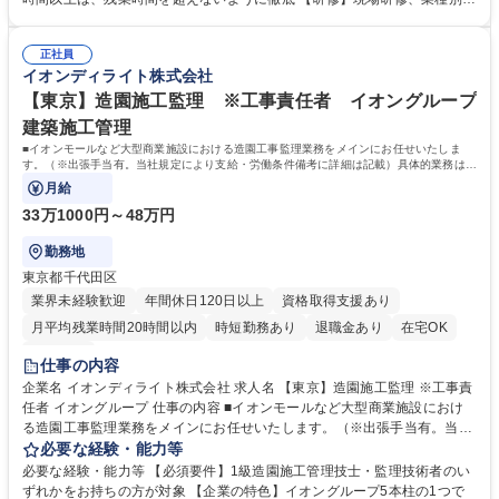
に関わる安全確認の巡回■業務に関わる資料作り 【魅力】年2回の大型連
ンテナンス技術教育、職位・職種別教役 割ランク別教育等、充実した教育
休も取得でき、月残業時間も10h程と非常に働きやすい環境です。WLBも
体系があります。 【企業の特色】イオングループ5本柱の1つであるサー
意識しつつ安定性の高い当社で是非経験を生かしてみませんか！ 募集職種
正社員
ビス事業を行ってい る会社です。ビルメンテナンス・施工改修・自動販売
イオンディライト株式会社
【九州】建築施工監理★月残業10h程★イオンモール等の修繕★ベテラン
機・清掃業務と幅広 い業務を行い多角化しており、イオングループからの
歓迎
安定した受注で2020 年以降も成長が見込める事業内容となっております
【東京】造園施工監理 ※工事責任者 イオングループ
学歴・資格 学歴：大学院 大学 高専 短大 専修学校 高校 語学力： 資格：1
建築施工管理
級建築施工管理技士
■イオンモールなど大型商業施設における造園工事監理業務をメインにお任せいたしま
す。（※出張手当有。当社規定により支給・労働条件備考に詳細は記載）具体的業務は下
記に記載いたします。
月給
33万1000円～48万円
勤務地
東京都千代田区
業界未経験歓迎
年間休日120日以上
資格取得支援あり
月平均残業時間20時間以内
時短勤務あり
退職金あり
在宅OK
服装自由
仕事の内容
企業名 イオンディライト株式会社 求人名 【東京】造園施工監理 ※工事責
任者 イオングループ 仕事の内容 ■イオンモールなど大型商業施設におけ
る造園工事監理業務をメインにお任せいたします。（※出張手当有。当社
規定により支給・労働条件備考に詳細は記載）具体的業務は下記に記載い
必要な経験・能力等
たします。 ・建設事業の営業所登録、営業所専任技術者として登録/・建
必要な経験・能力等 【必須要件】1級造園施工管理技士・監理技術者のい
設工事における工事請負契約書締結内容、及び帳簿関係書類のチェック、
ずれかをお持ちの方が対象 【企業の特色】イオングループ5本柱の1つで