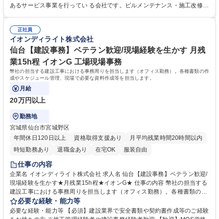
建設関係書類の現場指導/・建設工事におけるサービス品質の標準化・統一
あるサービス事業を行ってい る会社です。ビルメンテナンス・施工改修・
化（マニュアルや仕様書、手順書の検討・作成）/・建設工事におけるサー
自動販売機・清掃業務と幅広 い業務を行い多角化しており、イオングルー
ビス品質に関する評価・指導・支援、インスペクション方法の確立/・建設
プからの安定した受注で2025 年以降も成長が見込める事業内容となって
工事における品質改善・業務改善・業務効率化の提案 募集職種 【東京】
正社員
おります。 【休日/その他】長期休日年間8日(4日×2回/年) 記念日休暇1日
イオンディライト株式会社
造園施工監理 ※工事責任者 イオングループ
1ヶ月単位の変形労働時間制：月間総労働時間152～176時間 学歴・資格
学歴：大学院 大学 高専 短大 専修学校 高校 語学力： 資格：1級造園施工
仙台【建設事務】ベテラン歓迎/現場経験を生かす 月残
管理技士 監理技術者
業15h程 イオンG 工場現場事務
幣社の担当する建設工事における事務周りを担当します（オフィス勤務）。各種書類の作
成やスケジュール管理、現場で必要な資料作成等を担当します。
月給
20万円以上
勤務地
宮城県仙台市宮城野区
年間休日120日以上
資格取得支援あり
月平均残業時間20時間以内
時短勤務あり
退職金あり
在宅OK
服装自由
仕事の内容
企業名 イオンディライト株式会社 求人名 仙台【建設事務】ベテラン歓迎/
現場経験を生かす★月残業15h程★イオンG★ 仕事の内容 幣社の担当する
建設工事における事務周りを担当します（オフィス勤務）。各種書類の作
成やスケジュール管理、現場で必要な資料作成等を担当します。 【具体的
必要な経験・能力等
には】商業施設工事に関する事務処理業務として、工事関連書類の作成・
必要な経験・能力等 【必須】建設業界で安全書類や契約書作成等のご経験
管理、現場スタッフとの連絡調整、各種データ入力作業等を行います。建