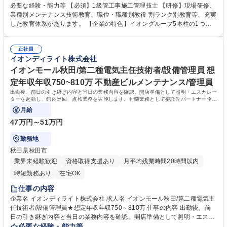
折衝、現地での作業管理等を行っていただきます。 ■当社はビルメンテナ
必要な経験・能力等 【必須】1級管工事施工管理技士 【研修】現場研修、
ンス業界売上Ｎｏ.１！今後はアジアＮｏ.１を目指 し、この分野で培った
業種別メンテナンス技術教育、職位・職種別教役 割ランク別教育等、充実
ノウハウで最先端の技術開発に取り組んでいます。 ※55歳以上の方は入
した教育体系があります。 【企業の特色】イオングループ5本柱の1つで
社時は契約社員としてスタートしていただくことがありますのでご了承く
あるサービス事業を行ってい る会社です。ビルメンテナンス・施工改修・
ださい。 ※有期労働契約の更新基準:契約更新は業務の進捗状況により判
自動販売機・清掃業務と幅広 い業務を行い多角化しており、イオングルー
断 変更範囲：当社業務全般 募集職種 【大阪】施工管理[一級管工事施工管
正社員
プからの安定した受注で2020 年以降も成長が見込める事業内容となって
イオンディライト株式会社
理技士] ～残業少/安定成長/イオンG～
おります。 学歴・資格 学歴：大学院 大学 高専 短大 専修学校 高校 語学
力： 資格：1級管工事施工管理技士
イオンモール秋田/第二種電気主任技術者/設備管理員 想
定年収年収750~810万 不動産ビルメンテナンス/管理員
出勤後、前日の引き継ぎ内容と当日の業務内容を確認。開店準備として照明・エスカレー
ターを起動し、館内巡回、点検業務を実施します。付随業務として委託先パートナー企業
の作業立ち合い、修繕見積の作成・発注処
月給
47万円～51万円
勤務地
秋田県秋田市
業界未経験歓迎
資格取得支援あり
月平均残業時間20時間以内
時短勤務あり
在宅OK
仕事の内容
企業名 イオンディライト株式会社 求人名 イオンモール秋田/第二種電気主
任技術者/設備管理員★想定年収年収750～810万 仕事の内容 出勤後、前
日の引き継ぎ内容と当日の業務内容を確認。開店準備として照明・エスカ
レーターを起動し、館内巡回、点検業務を実施します。付随業務として委
必要な経験・能力等