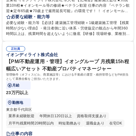
企業名 イオンディライト株式会社 求人名 【北海道】建築施工監理★月残
業10h程★イオンモール等の修繕★ベテラン歓迎 仕事の内容 『ベテラン歓
迎★定年65歳★70歳まで雇用延長可能』の環境です！ ！ イオンモールに
おける大規模修繕・改装工事などを担当！ 具体的には、管轄内の各地の施
必要な経験・能力等
工受託案件を担当いただきゼネコン、 施工業者との折衝、現地での作業管
必要な経験・能力等 【必須】建築施工管理経験＋1級建築施工管理 【残業
理等を行います！ 【業務】■工事実施前の準備（各種書類申請／工程表等
時間が少ない理由】・発注者側に近い体系・労使協定の観点から年間360
スケジュール確認）■工事実施期間における施工管理（安全／品質） ■工
時間以上は、残業時間を超えないように徹底 【研修】現場研修、業種別メ
事に関わる安全確認の巡回■業務に関わる資料作り 【魅力】年2回の大型
ンテナンス技術教育、職位・職種別教役 割ランク別教育等、充実した教育
連休も取得でき、月残業時間も10h程と非常に働きやすい環境です。WLB
体系があります。 【企業の特色】イオングループ5本柱の1つであるサー
も意識しつつ安定性の高い当社で是非経験を生かしてみませんか！ 募集職
正社員
ビス事業を行ってい る会社です。ビルメンテナンス・施工改修・自動販売
イオンディライト株式会社
種 【北海道】建築施工監理★月残業10h程★イオンモール等の修繕★ベテ
機・清掃業務と幅広 い業務を行い多角化しており、イオングループからの
ラン歓迎
安定した受注で2020 年以降も成長が見込める事業内容となっております
【PM/不動産運用・管理】イオングループ 月残業15h程
学歴・資格 学歴：大学院 大学 高専 短大 専修学校 高校 語学力： 資格：1
幅広いアセット 不動産プロパティマネージャー
級建築施工管理技士
管理物件（オフィスビル、商業施設等）における不動産の運営・維持管理などをPM担当
として業務全般をご担当いただきます。
月給
23万円以上
勤務地
東京都千代田区
業界未経験歓迎
年間休日120日以上
資格取得支援あり
月平均残業時間20時間以内
時短勤務あり
退職金あり
在宅OK
服装自由
仕事の内容