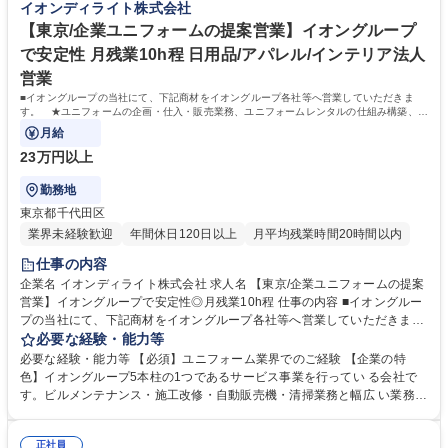
イオンディライト株式会社
います。入社後は、経験に応じた研修プログラムと資格取得支援制度で、
さらなるスキルアップをサポートします。現場でのOJTと定期的なフォロ
【東京/企業ユニフォームの提案営業】イオングループ
ーで、施設管理のプロフェッショナルとして長期的に活躍いただけます。
で安定性 月残業10h程 日用品/アパレル/インテリア法人
学歴・資格 学歴：大学院 大学 高専 短大 専修学校 高校 語学力： 資格：第
営業
三種電気主任技術者 第二種電気工事士
■イオングループの当社にて、下記商材をイオングループ各社等へ営業していただきま
す。 ★ユニフォームの企画・仕入・販売業務、ユニフォームレンタルの仕組み構築、事
務対応★
月給
23万円以上
勤務地
東京都千代田区
業界未経験歓迎
年間休日120日以上
月平均残業時間20時間以内
仕事の内容
企業名 イオンディライト株式会社 求人名 【東京/企業ユニフォームの提案
営業】イオングループで安定性◎月残業10h程 仕事の内容 ■イオングルー
プの当社にて、下記商材をイオングループ各社等へ営業していただきま
す。 ★ユニフォームの企画・仕入・販売業務、ユニフォームレンタルの仕
必要な経験・能力等
組み構築、事務対応★ クライアント企業のニーズに合わせたユニフォーム
必要な経験・能力等 【必須】ユニフォーム業界でのご経験 【企業の特
の企画・提案、販売まで一貫して担当します。実際に使用されるお客様の
色】イオングループ5本柱の1つであるサービス事業を行ってい る会社で
作業環境等もヒアリングし、最適なご支援をしていきます。 【魅力】全国
す。ビルメンテナンス・施工改修・自動販売機・清掃業務と幅広 い業務を
展開する企業の制服を手掛けることもあり、自分が関わった服を街中で見
行い多角化しており、イオングループからの安定した受注で2020 年以降
かける喜びがあります・イオングループの強固な基盤があるため、長期的
も成長が見込める事業内容となっております。 学歴・資格 学歴：大学院
なキャリア形成が可能です。 募集職種 【東京/企業ユニフォームの提案営
正社員