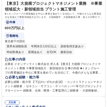
歓迎
安定した受注で2020 年以降も成長が見込める事業内容となっております
【東京】大規模プロジェクトマネジメント業務 ※事業
学歴・資格 学歴：大学院 大学 高専 短大 専修学校 高校 語学力： 資格：1
領域拡大・新領域担当 プラント施工管理
級建築施工管理技士
■イオングループの商業施設を中心に事業を進めている当社にて、今後のさらなる事業拡
大を見据えて事業領域拡大を行います。大規模案件・大規模修繕工事・省エネ分野のプロ
ジェクトマネジメントをお任せします。
年俸
600万円以上
勤務地
東京都千代田区
業界未経験歓迎
年間休日120日以上
資格取得支援あり
時短勤務あり
退職金あり
在宅OK
服装自由
仕事の内容
企業名 イオンディライト株式会社 求人名 【東京】大規模プロジェクトマ
ネジメント業務 ※事業領域拡大・新領域担当 仕事の内容 ■イオングルー
プの商業施設を中心に事業を進めている当社にて、今後のさらなる事業拡
大を見据えて事業領域拡大を行います。大規模案件・大規模修繕工事・省
必要な経験・能力等
エネ分野のプロジェクトマネジメントをお任せします。 ご経験に応じてお
必要な経験・能力等 【下記のいずれか必須】・コンストラクションマネジ
任せする業務や案件はご相談いたします。 【企業の特色】当社はビルメン
メント経験者 ・ゼネコン・サブコン・ディベロッパー等でのプロジェクト
テナンス領域は業界NO．1です。 イオングループ5本柱の1つであるサー
マネージャー 経験者、企画・開発・工事監理のご経験者 ・大規模修繕工
ビス事業を行ってい る会社です。ビルメンテナンス・施工改修・自動販売
事の企画や工事のご経験をお持ちの方 ・ゼネコン・サブコンでの省エネ分
機・清掃業務と幅広 い業務を行い多角化しており、イオングループからの
野のご経験をお持ちの方 【上記を満たす方で、下記のいずれかをお持ちの
安定した受注で2020 年以降も成長が見込める事業内容となっておりま
正社員
方】 ・CCMJ（認定コンストラクションマネジャー）/・構造設計１級建