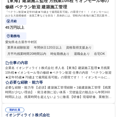
【東海】建築施工監理 月残業10h程 イオンモール等の
修繕 ベテラン歓迎 建築施工管理
『ベテラン歓迎★定年65歳★70歳まで雇用延長可能』の環境です！ ！ イオンモールに
おける大規模修繕・改装工事などを担当！ 具体的には、管轄内の各地の施工受託案件を
担当いただきゼネコン、
月給
45万円以上
勤務地
愛知県名古屋市中村区
業界未経験歓迎
年間休日120日以上
資格取得支援あり
月平均残業時間20時間以内
時短勤務あり
退職金あり
在宅OK
服装自由
仕事の内容
企業名 イオンディライト株式会社 求人名 【東海】建築施工監理★月残業
10h程★イオンモール等の修繕★ベテラン歓迎 仕事の内容 『ベテラン歓迎
★定年65歳★70歳まで雇用延長可能』の環境です！ ！ イオンモールにお
ける大規模修繕・改装工事などを担当！ 具体的には、管轄内の各地の施工
必要な経験・能力等
受託案件を担当いただきゼネコン、 施工業者との折衝、現地での作業管理
必要な経験・能力等 【必須】建築施工管理経験＋1級建築施工管理 【残業
等を行います！ 【業務】■工事実施前の準備（各種書類申請／工程表等ス
時間が少ない理由】・発注者側に近い体系・労使協定の観点から年間360
ケジュール確認）■工事実施期間における施工管理（安全／品質） ■工事
時間以上は、残業時間を超えないように徹底 【研修】現場研修、業種別メ
に関わる安全確認の巡回■業務に関わる資料作り 【魅力】年2回の大型連
ンテナンス技術教育、職位・職種別教役 割ランク別教育等、充実した教育
休も取得でき、月残業時間も10h程と非常に働きやすい環境です。WLBも
体系があります。 【企業の特色】イオングループ5本柱の1つであるサー
意識しつつ安定性の高い当社で是非経験を生かしてみませんか！ 募集職種
契約社員
ビス事業を行ってい る会社です。ビルメンテナンス・施工改修・自動販売
イオンディライト株式会社
【東海】建築施工監理★月残業10h程★イオンモール等の修繕★ベテラン
機・清掃業務と幅広 い業務を行い多角化しており、イオングループからの