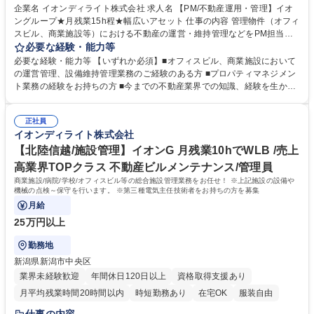
企業名 イオンディライト株式会社 求人名 【PM/不動産運用・管理】イオ
ングループ★月残業15h程★幅広いアセット 仕事の内容 管理物件（オフィ
スビル、商業施設等）における不動産の運営・維持管理などをPM担当と
して業務全般をご担当いただきます。 【具体的な業務内容】レポート作
必要な経験・能力等
成、入退去対応、入金管理、契約・更新・解約手続き、修繕工事の提案、
必要な経験・能力等 【いずれか必須】■オフィスビル、商業施設において
テナント対応など ★私たちはオフィスビルから大型商業施設まで多様な物
の運営管理、設備維持管理業務のご経験のある方 ■プロパティマネジメン
件のプロパティマネジメントを手がけています。不動産業界で専門性を高
ト業務の経験をお持ちの方 ■今までの不動産業界での知識、経験を生かし
めたい方からのご応募をお待ちしています。★月残業時間も15h程となっ
つつ、ステップアップできる環境です。 ■商業施設からオフィスビルまで
ており、ワークライフバランスを整えながら働く事が可能な環境です。 募
多様な物件タイプに携わることで、幅広い不動産知識とスキルを身につけ
集職種 【PM/不動産運用・管理】イオングループ★月残業15h程★幅広い
正社員
られます。 ■一連の業務を担当することで、不動産業界でのキャリアを大
イオンディライト株式会社
アセット
きく発展させることができます。 学歴・資格 学歴：大学院 大学 高専 短大
専修学校 高校 語学力： 資格：
【北陸信越/施設管理】イオンG 月残業10hでWLB /売上
高業界TOPクラス 不動産ビルメンテナンス/管理員
商業施設/病院/学校/オフィスビル等の総合施設管理業務をお任せ！ ※上記施設の設備や
機械の点検～保守を行います。 ※第三種電気主任技術者をお持ちの方を募集
月給
25万円以上
勤務地
新潟県新潟市中央区
業界未経験歓迎
年間休日120日以上
資格取得支援あり
月平均残業時間20時間以内
時短勤務あり
在宅OK
服装自由