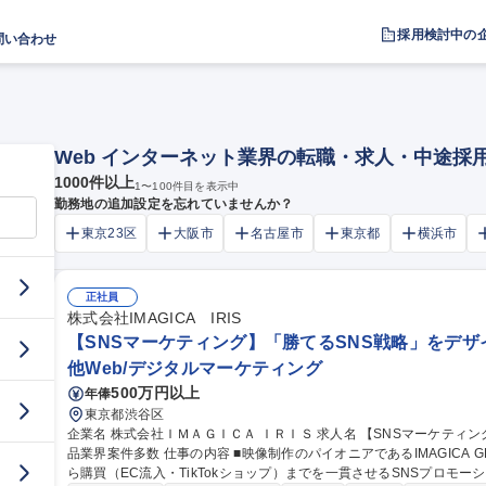
採用検討中の
問い合わせ
Web インターネット業界の転職・求人・中途採
1000
件以上
1
〜
100
件目を表示中
勤務地の追加設定を忘れていませんか？
東京23区
大阪市
名古屋市
東京都
横浜市
正社員
株式会社IMAGICA IRIS
【SNSマーケティング】「勝てるSNS戦略」をデザ
他Web/デジタルマーケティング
500万円以上
年俸
東京都渋谷区
企業名 株式会社ＩＭＡＧＩＣＡ ＩＲＩＳ 求人名 【SNSマーケティング】「勝てるSNS戦略」をデザインする/食
品業界案件多数 仕事の内容 ■映像制作のパイオニアであるIMAGICA GROUPの新鋭企業である当社にて、認知か
ら購買（EC流入・TikTokショップ）までを一貫させるSNSプロモ