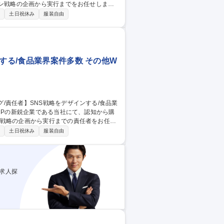
ション戦略の企画から実行までをお任せしま
制
土日祝休み
服装自由
導線構築を担います■IMAGICAの映像資産を武
策を指揮いただきます。■単なる代行に留ま
ます。 募集職種 【SNSマ
する/食品業界案件多数 その他W
ョン戦略の企画から実行までの責任者をお任せ
制
土日祝休み
服装自由
る「売れる」縦型動画の企画、インフルエンサ
づき「クリエイティブの力で売上を最大化す
求人探