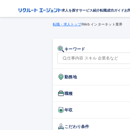
求人を探す
サービス紹介
転職成功ガイド
お
転職・求人トップ
/
Web インターネット業界
キーワード
勤務地
職種
年収
こだわり条件