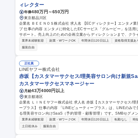
ィレクター
480万円～650万円
年俸
東京都品川区
企業名 ＢＥＥＮＯＳ株式会社 求人名 【ECディレクター】エンタメ業界向け/営業経験者歓迎/LINEヤフーグルー
プ 仕事の内容 エンタメに特化したECサービス「グルービー」を活用し、有名アーティストのEC運用をトータル
サポート。売上向上のための企画立案からディレクションまで、クラ
す。 【具体的には】 ■アーティストのECサイト公開後の運用を担当し、売上向上のための企画立案・提案を実施
業界未経験歓迎
副業・WワークOK
年間休日120日以上
資格取得支援あ
■事務所担当者と連携しながらキャンペーン企画を推進し、ライブや
服装自由
トします ■チームで動きながら、2~3社程度のクライアントを深く担当
「Ado」、Nissy（西島隆弘）、ASOBISYSTEM所属アーティスト/タレント等多数 募集職種 
エンタメ業界向け/営業経験者歓迎/LINEヤフーグループ
正社員
LINEヤフー株式会社
赤坂【カスタマーサクセス/理美容サロン向け新規Saa
カスタマーサクセスマネージャー
43万4000円以上
月給
東京都港区
企業名 ＬＩＮＥヤフー株式会社 求人名 赤坂【カスタマーサクセス/理美容サロン向け新規SaaS/LINEビューティ
ープラス】 仕事の内容 「LINEビューティープラス」は、LINEのみで美容院の予約から再来店促進までを実現す
る理美容サロン向けSaaS（予約管理・顧客管理）です。SMBセグ
ます。 理美容サロンのDX化を推進させるだけでなく、「LINE公式アカウント」の運用も支援しながら、リピータ
業界未経験歓迎
副業・WワークOK
年間休日120日以上
転勤なし
時
ーの醸成・客単価向上など店舗やサロンが抱える課題の解決を目指し
土日祝休み
服装自由
し、プロアクティブに伴走支援していく役割を担っていただきます。S
を通し、お客様の生産性・売上・利益向上に貢献すると共に、SaaSビ