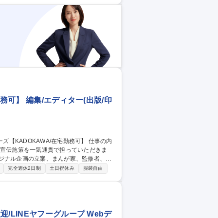
務可】 編集/エディター(出版/印
散宣伝施策を一気通貫で担っていただきま
集作業および刊行物の宣伝・販促。企画し
完全週休2日制
土日祝休み
服装自由
しています。取り扱うコンテンツは、歴
リテラシーなど多様です。 募集職種
/LINEヤフーグループ Webデ