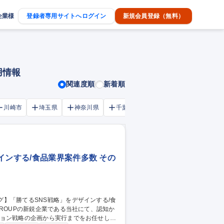
企業様
登録者専用サイトへログイン
新規会員登録（無料）
用情報
関連度順
新着順
川崎市
埼玉県
神奈川県
千葉市
大阪府
千葉県
インする/食品業界案件多数 その
ーション戦略の企画から実行までをお任せしま