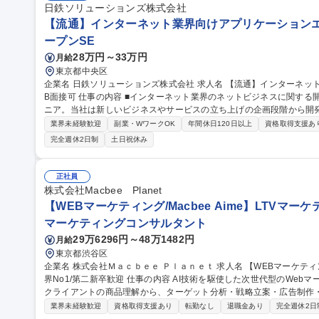
けのマーケティング施策/在宅勤務OK
日鉄ソリューションズ株式会社
【流通】インターネット業界向けアプリケーションエン
ープンSE
28万円～33万円
月給
東京都中央区
企業名 日鉄ソリューションズ株式会社 求人名 【流通】インターネット業界向けアプリケーションエンジニア_WE
B面接可 仕事の内容 ■インターネット業界のネットビジネスに関する開発プロジェクトのアプリケーションエンジ
ニア。当社は新しいビジネスやサービスの立ち上げの企画段階から開
としており、 お客様との一体感も感じられやすい仕事です。 【当ポジションの魅力】・B2C向けの大規模でスピ
業界未経験歓迎
副業・WワークOK
年間休日120日以上
資格取得支援あ
ード感を持った案件が多いため、様々な経験を積むことができます。
完全週休2日制
土日祝休み
テム面のみならずサービス面への関与度も高い仕事です。 ・体系立て
め、個人のスキル開発にも繋がります。 ※変更の範囲：会社が定める業務 募集職種 【流通】インターネ
向けアプリケーションエンジニア_WEB面接可
正社員
株式会社Macbee Planet
【WEBマーケティング/Macbee Aime】LTVマー
マーケティングコンサルタント
29万6296円～48万1482円
月給
東京都渋谷区
企業名 株式会社Ｍａｃｂｅｅ Ｐｌａｎｅｔ 求人名 【WEBマーケティング/Macbee Aime】LTVマーケティング業
界No1/第二新卒歓迎 仕事の内容 AI技術を駆使した次世代型のWebマーケティングに関する業務をお任せします。
クライアントの商品理解から、ターゲット分析・戦略立案・広告制作・
業務を担当します。 【具体的には】・SNS広告のクリエイティブ作成（動画、記事LP、本LPなど）・出稿メディ
業界未経験歓迎
資格取得支援あり
転勤なし
退職金あり
完全週休2日
ア選定、広告運用 ・運用後の数値分析 ・改修改善など ★クリエイテ