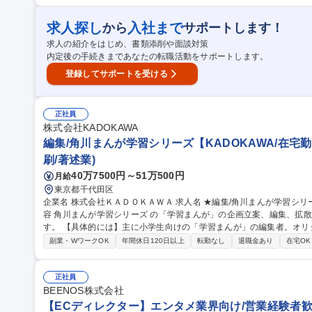
した最新のマーケティング業務に携わることができます。 募集職種 【WEBマーケティング/Macbee Aime】LTV
マーケティング業界No1/第二新卒歓迎
求人探し
入社まで
から
サポートします！
求人の紹介をはじめ、書類添削や面談対策
内定後の手続きまであなたの転職活動をサポートします。
登録してサポートを受ける
正社員
株式会社KADOKAWA
編集/角川まんが学習シリーズ【KADOKAWA/在宅勤
刷/著述業)
40万7500円～51万500円
月給
東京都千代田区
企業名 株式会社ＫＡＤＯＫＡＷＡ 求人名 ★編集/角川まんが学習シリーズ【KADOKAWA/在宅勤務可】 仕事の内
容 角川まんが学習シリーズ の「学習まんが」の企画立案、編集、拡
す。 【具体的には】主に小学生向けの「学習まんが」の編集者。オリジナル企画の立案、まんが家、監修者、印
刷所、組版会社、デザイナーとのやりとり。入稿から校了作業まで編
副業・WワークOK
年間休日120日以上
転勤なし
退職金あり
在宅OK
て、作って、売り伸ばしていく、すべてを一気通貫で行える方を募集
史、理科、社会、国語、算数などなどの教科から料理、防犯・防災、ネット
★編集/角川まんが学習シリーズ【KADOKAWA/在宅勤務可】
正社員
BEENOS株式会社
【ECディレクター】エンタメ業界向け/営業経験者歓迎