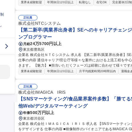
す。 【★急成長市場でマーケターとして希少なキャリアを形成する★】 ■食品・美容企業に対し、SNS（TikTo
業界未経験歓迎
年間休日120日以上
転勤なし
在宅OK
完全週休2日
k・Instagram）起点の全体設計からEC・TikTokショップなどへの
器に、独自性のある「売れる」縦型動画の企画、インフルエンサー施
日制
らず、効果計測に基づき「クリエイティブの力で売上を最大化する」攻めの運用を行い
正社員
ーケティング】「勝てるSNS戦略」をデザインする/食品業界案件多数
株式会社NTCシステム
し
【第二新卒/異業界出身者】SEへのキャリアチェンジ【
ンプログラマー
24万5700円以上
月給
東京都豊島区
企業名 株式会社ＮＴＣシステム 求人名 【第二新卒/異業界出身者】SEへのキャリアチェンジ【理系卒の方歓迎】
仕事の内容 通信キャリア/官公庁等様々な案件における上流工程を中
きます。 【魅力】 ■担当いただくフェーズは経験に合わせて様々ですが上流の業務にも携わっていただきます。
顧客折衝経験や業務知識も習得できます。 ■期間は1年～10年以上の
業界未経験歓迎
年間休日120日以上
月平均残業時間20時間以内
退職金
務 では10年/50名規模での開発となりますが、開発メンバはローテ
が可能です。 募集職種 【第二新卒/異業界出身者】SEへのキャ
正社員
株式会社IMAGICA IRIS
【SNSマーケティング/食品業界案件多数】「勝てる
他Web/デジタルマーケティング
500万円以上
年俸
東京都渋谷区
企業名 株式会社ＩＭＡＧＩＣＡ ＩＲＩＳ 求人名 【SNSマーケティング/食品業界案件多数】「勝てるSNS戦略」
をデザインする 仕事の内容 ■映像制作のパイオニアであるIMAGICA GROUPの新鋭企業である当社にて、認知か