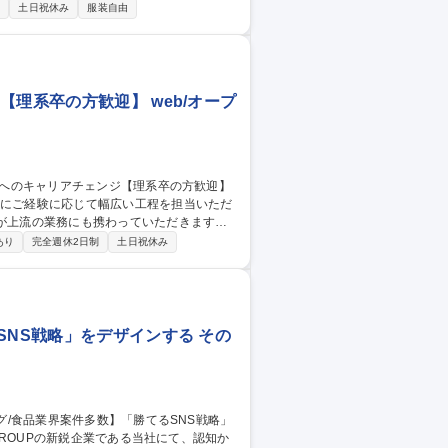
制
土日祝休み
服装自由
導線構築を担います■IMAGICAの映像資産を武
策を指揮いただきます。■単なる代行に留ま
ます。 募集職種 【SNSマ
理系卒の方歓迎】 web/オープ
心にご経験に応じて幅広い工程を担当いただ
大規模長期案件が中心となります。大きい業
あり
完全週休2日制
土日祝休み
ーション を行うので、様々な業務に係わる事
リアチェンジ【理系卒の方歓迎】
SNS戦略」をデザインする その