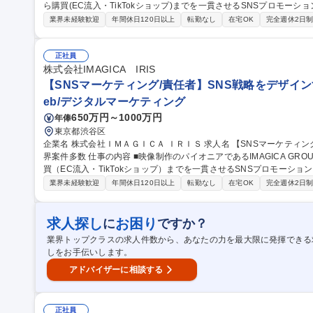
ら購買(EC流入・TikTokショップ)までを一貫させるSNSプロモー
す。 【★急成長市場でマーケターとして希少なキャリアを形成する★】 ■食品・美容企業に対し、SNS（TikTo
業界未経験歓迎
年間休日120日以上
転勤なし
在宅OK
完全週休2日
k・Instagram）起点の全体設計からEC・TikTokショップなどへの
器に、独自性のある「売れる」縦型動画の企画、インフルエンサー施
らず、効果計測に基づき「クリエイティブの力で売上を最大化する」攻めの運用を行い
正社員
ーケティング/食品業界案件多数】「勝てるSNS戦略」をデザインする
株式会社IMAGICA IRIS
【SNSマーケティング/責任者】SNS戦略をデザイン
eb/デジタルマーケティング
650万円～1000万円
年俸
東京都渋谷区
企業名 株式会社ＩＭＡＧＩＣＡ ＩＲＩＳ 求人名 【SNSマーケティング/責任者】SNS戦略をデザインする/食品業
界案件多数 仕事の内容 ■映像制作のパイオニアであるIMAGICA GROUPの新鋭企業である当社にて、認知から購
買（EC流入・TikTokショップ）までを一貫させるSNSプロモーシ
します。 ■食品・美容企業に対し、SNS（TikTok・Instagram）起点の全体設計からEC・TikTokショップなどへの
業界未経験歓迎
年間休日120日以上
転勤なし
在宅OK
完全週休2日
導線構築を担います。■IMAGICAの映像資産を武器に、独自性のあ
ー施策を指揮いただきます。■単なる代行に留まらず、効果計測に基
る」攻めの運用を行います。 【商材例】■お菓子・おかず・缶詰など 募集職種 【SNSマーケティング/責任者】S
求人探し
お困り
に
ですか？
NS戦略をデザインする/食品業界案件多数
業界トップクラスの求人件数から、あなたの力を最大限に発揮できる
しをお手伝いします。
アドバイザーに相談する
正社員