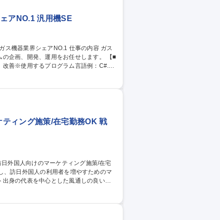
アNO.1 汎用機SE
企画、開発、運用をお任せします。 【■
改善※使用するプログラム言語例：C#.N
り技術習得する機会を設けております。◎あらゆるデ
、Azure、Python、Tableau、他
1
ティング施策/在宅勤務OK 戦
ト出身の代表を中心とした風通しの良い会
国内の民間企業や自治体に対し、データに
プランナー陣（9名在籍）と分業しながら、