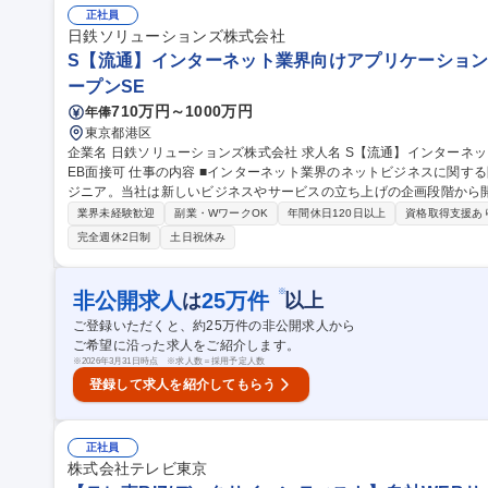
集職種 赤坂【カスタマーサクセス/理美容サロン向け新規SaaS/LIN
正社員
日鉄ソリューションズ株式会社
S【流通】インターネット業界向けアプリケーションエン
ープンSE
710万円～1000万円
年俸
東京都港区
企業名 日鉄ソリューションズ株式会社 求人名 S【流通】インターネット業界向けアプリケーションエンジニア_W
EB面接可 仕事の内容 ■インターネット業界のネットビジネスに関する開発プロジェクトのアプリケーションエン
ジニア。当社は新しいビジネスやサービスの立ち上げの企画段階から
意としており、 お客様との一体感も感じられやすい仕事です。 【当ポジションの魅力】・B2C向けの大規模でス
業界未経験歓迎
副業・WワークOK
年間休日120日以上
資格取得支援あ
ピード感を持った案件が多いため、様々な経験を積むことができます
完全週休2日制
土日祝休み
ステム面のみならずサービス面への関与度も高い仕事です。 ・体系
め、個人のスキル開発にも繋がります。 ※変更の範囲：会社が定める業務 募集職種 S【流通】インター
界向けアプリケーションエンジニア_WEB面接可
※
非公開求人
25
万件
は
以上
ご登録いただくと、約
25
万件の非公開求人から
ご希望に沿った求人をご紹介します。
※
2026年3月31日時点 ※求人数＝採用予定人数
登録して求人を紹介してもらう
正社員
株式会社テレビ東京