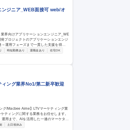
ジニア_WEB面接可 web/オ
発～運用フェーズまで一貫した支援を得意
り
時短勤務あり
退職金あり
在宅OK
 ・お客様と一体となり推進するため、シス
られたアジャイル開発の経験を積めるた
ット業界
ケティング業界No1/第二新卒歓迎
運用まで、AIを活用した一連のマーケター
制
土日祝休み
ィブの構成～制作、運用まで、AI技術を駆使