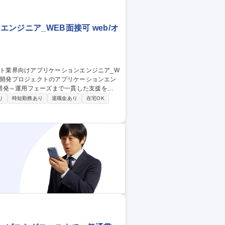
Eビューティープラス】
ジニア_WEB面接可 web/オ
開発～運用フェーズまで一貫した支援を得
り
時短勤務あり
退職金あり
在宅OK
。 ・お客様と一体となり推進するため、シ
立てられたアジャイル開発の経験を積めるた
ネット業