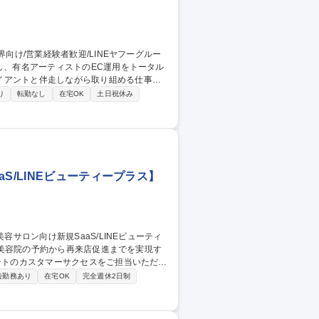
イアントと伴走しながら取り組める仕事で
り
転勤なし
在宅OK
土日祝休み
ツアーに向けた施策も含めて総合的にサポー
していただきます ■活用アーティスト例)
【ECディレクター】
S/LINEビューティープラス】
メントのカスタマーサクセスをご担当いただき
短勤務あり
在宅OK
完全週休2日制
ます。サービスの利用状況をモニタリング
aaSの利活用サポートと継続的な関係構築
ジネスの拡大を推進していただきます。 募