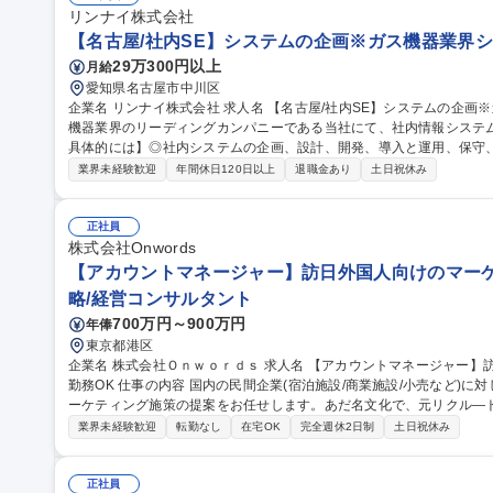
リンナイ株式会社
【名古屋/社内SE】システムの企画※ガス機器業界シェ
29万300円以上
月給
愛知県名古屋市中川区
企業名 リンナイ株式会社 求人名 【名古屋/社内SE】システムの企画※ガス機器業界シェアNO.1 仕事の内容 ガス
機器業界のリーディングカンパニーである当社にて、社内情報システムの
具体的には】◎社内システムの企画、設計、開発、導入と運用、保守、
ET、SQL、Python、JavaScript、COBOL、他社内研修によ
業界未経験歓迎
年間休日120日以上
退職金あり
土日祝休み
ータを収集・分析し、リンナイグループのDX戦略の立案 ※使用する技術：AWS
募集職種 【名古屋/社内SE】システムの企画※ガス機器業界シェアNO.
正社員
株式会社Onwords
【アカウントマネージャー】訪日外国人向けのマーケ
略/経営コンサルタント
700万円～900万円
年俸
東京都港区
企業名 株式会社Ｏｎｗｏｒｄｓ 求人名 【アカウントマネージャー】訪日外国人向けのマーケティング施策/在宅
勤務OK 仕事の内容 国内の民間企業(宿泊施設/商業施設/小売など)に対し、訪日外国人の利用者を増やすためのマ
ーケティング施策の提案をお任せします。あだ名文化で、元リクル―
社です。 【特徴】Onwords社の出資会社であるWAmazing社が持つ、豊富な訪日旅行者データ（予約・購買履
業界未経験歓迎
転勤なし
在宅OK
完全週休2日制
土日祝休み
歴）と、台湾・香港などのネイティブスタッフの知見を掛け合わせ、
基づく精度の高いプロモーションをワンストップで提供しています。
売上につながる上流部分の提案に集中することができます。 募集職種 【アカウントマネージャー】訪日外国人向
正社員