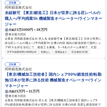
し、納品先の加工の負担を軽減する役目を担っております。【技術力アッ
正社員
プ可能】当社はオーダーメイド制で、一つ一つ製品を加工していく面白味
同和鍛造株式会社
もあり高い技術力も見につく環境【働きやすい環境】平均残業時間は10時
未経験可 【東京/鍛造工】日本が世界に誇る匠レベルの
間程度。平均有給取得日数8日。【就業時間】8:40～17:30(早番)or17:00
職人へ/平均残業5h 機械製造オペレーター/ラインマネー
～25:50(遅番)。詳細はフリーコメント参照。 募集職種 【大阪/金属加工/N
ジャー
C旋盤】決算賞与17年連続支給有/残業10時間/WEB面接可能
23万3000円～28万円
月給
東京都大田区
企業名 同和鍛造株式会社 求人名 未経験可★【東京/鍛造工】日本が世界に
誇る匠レベルの職人へ/平均残業5h 仕事の内容 独自の鍛造技術で国内シェ
ア90％を誇る当社にて、鍛造工を募集。5～6名のチーム体制で、大型ハ
ンマーやプレス機を用いた鍛造作業をお任せ。航空宇宙や産業機械等に使
月平均残業時間20時間以内
転勤なし
退職金あり
完全週休2日制
われる高付加価値製品の製造技術を習得します。 ■入社後1～2年は鍛造工
程の補助 ■3～5年：重機を用いた鍛造物の搬送操作 ■大型ハンマーや2000
tプレス機による鍛造 ■職人との連携による成形作業 ■設備保守経験ある技
正社員
術者が丁寧に指導するので、未経験から「日本が世界に誇る技術」の職人
同和鍛造株式会社
になることが可能。【鍛造とは】金属を高温で熱し、熱されて赤くなった
【東京/機械加工技術者】国内シェア90%/鍛造技術/転勤
金属を叩くことで強度を与える技術です。(変更の範囲：当社が定める業
無/日本が世界に誇る技術 機械製造オペレーター/ライン
務) 募集職種 未経験可★【東京/鍛造工】日本が世界に誇る匠レベルの職人
マネージャー
へ/平均残業5h
25万円～31万円
月給
東京都大田区
企業名 同和鍛造株式会社 求人名 【東京/機械加工技術者】国内シェア9
0%/鍛造技術/転勤無/日本が世界に誇る技術 仕事の内容 高度な鍛造技術で