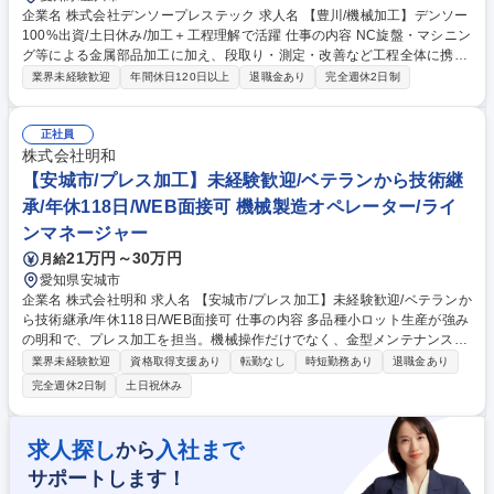
企業名 株式会社デンソープレステック 求人名 【豊川/機械加工】デンソー
100%出資/土日休み/加工＋工程理解で活躍 仕事の内容 NC旋盤・マシニン
グ等による金属部品加工に加え、段取り・測定・改善など工程全体に携わ
るポジションです。生産性や品質向上を現場から支える、技術志向×チー
業界未経験歓迎
年間休日120日以上
退職金あり
完全週休2日制
ム志向の方を歓迎します。 【具体的な業務内容】 ■NC旋盤・フライス
盤・ワイヤーカット・放電加工・研削盤などを用いた金型部品加工 ■加工
条件設定・ジグ段取り・寸法測定等の精度管理 ■不良対応・加工順序の改
正社員
善・治具提案などの改善活動 加工だけに留まらず、改善活動や工程管理に
株式会社明和
も関わることで、次世代のリーダー候補としての成長も目指せます。 募集
【安城市/プレス加工】未経験歓迎/ベテランから技術継
職種 【豊川/機械加工】デンソー100%出資/土日休み/加工＋工程理解で活
承/年休118日/WEB面接可 機械製造オペレーター/ライ
躍
ンマネージャー
21万円～30万円
月給
愛知県安城市
企業名 株式会社明和 求人名 【安城市/プレス加工】未経験歓迎/ベテランか
ら技術継承/年休118日/WEB面接可 仕事の内容 多品種小ロット生産が強み
の明和で、プレス加工を担当。機械操作だけでなく、金型メンテナンスや
段取りという高度なスキルも習得可能。ベテラン社員が基礎から教えるた
業界未経験歓迎
資格取得支援あり
転勤なし
時短勤務あり
退職金あり
め、ゼロから職人を目指せます。 自動車や産業機器向け部品のプレス加工
完全週休2日制
土日祝休み
業務。まずは安全教育と基本操作から始め、先輩の補助を通じて材料の知
識や金型の扱いを学びます。将来的には段取りやメンテナンスまでできる
「技術者」へ。 「地元で長く安定して働きたい」「コツコツ作業が好き」
求人探し
入社まで
から
という方に最適です。 ※仕事内容の変更範囲：会社の定める業務 募集職
サポートします！
種 【安城市/プレス加工】未経験歓迎/ベテランから技術継承/年休118日/W