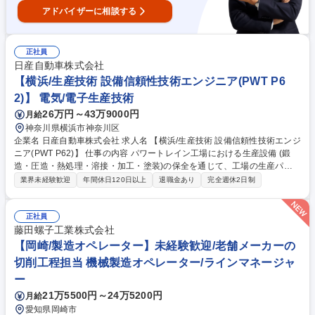
アドバイザーに相談する
正社員
日産自動車株式会社
【横浜/生産技術 設備信頼性技術エンジニア(PWT P6
2)】 電気/電子生産技術
26万円～43万9000円
月給
神奈川県横浜市神奈川区
企業名 日産自動車株式会社 求人名 【横浜/生産技術 設備信頼性技術エンジ
ニア(PWT P62)】 仕事の内容 パワートレイン工場における生産設備 (鍛
造・圧造・熱処理・溶接・加工・塗装)の保全を通じて、工場の生産パフ
ォーマンス向上をお任せ。【業務具体例】■設備更新計画策定と実行・稼
業界未経験歓迎
年間休日120日以上
退職金あり
完全週休2日制
働向上のための保全技術/ 信頼性向上技術改善■設備診断技術の適用開発■
工場保全機能(保全技術員/現場保全員)の基盤強化 募集職種 【横浜/生産技
術 設備信頼性技術エンジニア(PWT P62)】
正社員
藤田螺子工業株式会社
【岡崎/製造オペレーター】未経験歓迎/老舗メーカーの
切削工程担当 機械製造オペレーター/ラインマネージャ
ー
21万5500円～24万5200円
月給
愛知県岡崎市