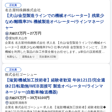
式会社FUJI様とのお取引があり、金型の設計から製品の製造までを一貫し
正社員
て行える高い技術力で評価いただいています。レーザー、プレス、切削な
名古屋特殊鋼株式会社
ど幅広い技術から最適な生産を提案し、複合加工で複雑な形状の製品も加
【犬山/金型製造ラインでの機械オペレーター】残業少
工が対応可能です。 募集職種 【安城市/技術職(金属切削加工)】加工のス
なめ/離職率3% 機械製造オペレーター/ラインマネージ
ペシャリストになれる/転勤無/土日休
ャー
22万円～27万円
月給
愛知県犬山市
企業名 名古屋特殊鋼株式会社 求人名 【犬山/金型製造ラインでの機械オペ
レーター】残業少なめ/離職率3%◎ 仕事の内容 金型製造ラインにて、工作
機械を利用した製品の加工作業全般をお任せします。μ単位の誤差精度が
求められる高精密金型の製造に携わっていただきます。※業務内容の変更
転勤なし
退職金あり
完全週休2日制
範囲：当社の定める範囲 ■旋盤やマシニング等の最新工作機械を利用した
金型製品の加工作業。 ■機械の設定や微調整、生産ライン稼働状況の監視
業務等も行います。 ■業務に慣れてきたら、トラブル発生時の対応や保守
正社員
作業も担当します。 ■手のひらサイズから２ｍ級の大型まで幅広い金型製
株式会社ゴーシュー
作に携わります。 ■μ単位の誤差精度が求められる高精密金型の製造プロ
【滋賀/機械加工技術者】経験者歓迎 年休121日/完全週
セスをサポート。 募集職種 【犬山/金型製造ラインでの機械オペレータ
休2日/転勤無/WEB面接可 製造オペレーター/ラインマ
ー】残業少なめ/離職率3%◎
ネージャー(自動車/輸送機器)
25万円～39万6100円
月給
滋賀県湖南市
企業名 株式会社ゴーシュー 求人名 【滋賀/機械加工技術者】経験者歓迎◆
年休121日/完全週休2日/転勤無/WEB面接可 仕事の内容 主に自動車部品に