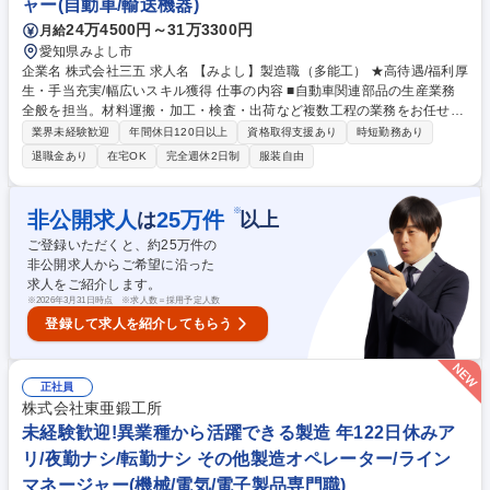
ャー(自動車/輸送機器)
躍中/年122日休みアリ/夜勤ナシ/むぎ茶無料提供
24万4500円～31万3300円
月給
愛知県みよし市
企業名 株式会社三五 求人名 【みよし】製造職（多能工） ★高待遇/福利厚
生・手当充実/幅広いスキル獲得 仕事の内容 ■自動車関連部品の生産業務
全般を担当。材料運搬・加工・検査・出荷など複数工程の業務をお任せし
ます。様々な工程の業務に携わるため、幅広いスキルが身につくポジショ
業界未経験歓迎
年間休日120日以上
資格取得支援あり
時短勤務あり
ンです※交替勤務（夜勤あり） 【業務内容一例】■材料・完成品運搬：玉
退職金あり
在宅OK
完全週休2日制
服装自由
掛け・クレーン・フォークリフト等を用いた構内搬送業務 ■加工・検査業
務：製品加工時の安全確認、品質チェック、工程内不良防止 ■生産関連業
務：工程改善、作業効率向上、職場環境改善への取り組み【働きやすい環
※
非公開求人
25
万件
は
以上
境】■交代勤務となりますが、正社員として安定した雇用形態のもと長期
ご登録いただくと、約
25
万件の
就業が可能。資格や経験を活かすことができ将来的に現場改善業務も目指
非公開求人からご希望に沿った
せる環境です。 募集職種 【みよし】製造職（多能工） ★高待遇/福利厚
求人をご紹介します。
生・手当充実/幅広いスキル獲得
※
2026年3月31日時点 ※求人数＝採用予定人数
登録して求人を紹介してもらう
正社員
株式会社東亜鍛工所
未経験歓迎!異業種から活躍できる製造 年122日休みア
リ/夜勤ナシ/転勤ナシ その他製造オペレーター/ライン
マネージャー(機械/電気/電子製品専門職)