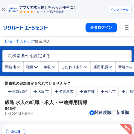
アプリで求人探しをもっと便利に！
インストール
レビュー高評価
無料
会員ログイン
/
転職・求人トップ
鍛造 求人
検索条件を設定する
勤務地
職種
年収
こだわり条件
雇用形態
新着のみ
勤務地の追加設定を忘れていませんか？
東京23区
大阪市
名古屋市
東京都
横浜市
川崎
鍛造 求人の転職・求人・中途採用情報
846
件
関連度順
新着順
1
〜
100
件目を表示中
正社員