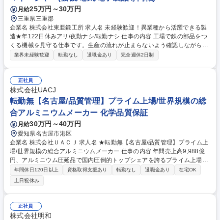
25万円～30万円
月給
三重県三重郡
企業名 株式会社東亜鍛工所 求人名 未経験歓迎！異業種から活躍できる製
造★年122日休みアリ/夜勤ナシ/転勤ナシ 仕事の内容 工場で鉄の部品をつ
くる機械を見守る仕事です。生産の流れが止まらないよう確認しながら、
安全で安定したモノづくりを支える大切な役割です。 従事すべき業務の変
業界未経験歓迎
転勤なし
退職金あり
完全週休2日制
更の範囲：当社業務全般 30～40メートルほどある生産ラインを見守り、
機械が正しく動いているかをチェックします。トラブルが起きそうな時は
早めに対処して、生産が止まらないようにします。材料の投入から完成ま
正社員
で多くはロボットが自動で行うため、作業は安全で効率的です。完成した
株式会社UACJ
製品をフォークリフトで次の工程へ運び、将来的にはライン全体をまとめ
転勤無【名古屋/品質管理】プライム上場/世界規模の総
るリーダーとして活躍できます。定年後も給与は下がることはありませ
合アルミニウムメーカー 化学品質保証
ん！長期活躍いただけます！ 募集職種 未経験歓迎！異業種から活躍でき
30万円～40万円
月給
る製造★年122日休みアリ/夜勤ナシ/転勤ナシ
愛知県名古屋市港区
企業名 株式会社ＵＡＣＪ 求人名 ★転勤無【名古屋/品質管理】プライム上
場/世界規模の総合アルミニウムメーカー 仕事の内容 年間売上高9,988億
円、アルミニウム圧延品で国内圧倒的トップシェアを誇るプライム上場の
当社名古屋製造所(国内最大級のアルミニウム板材専門工場)で【品質管
年間休日120日以上
資格取得支援あり
転勤なし
退職金あり
在宅OK
理】業務をお任せします。 UACJ最大拠点で約50万平米の広大な敷地で多
土日祝休み
くの生産設備を保有する名古屋製造所で品質管理業務を行います。【詳
細】まずは、お客様からの品質クレームに対する再発防止策の検討、推
進、自社内の再発防止に関する活動に取り組んでいただき、ゆくゆくは外
正社員
注先の品質管理に関する業務にも携わっていただくことを期待していま
株式会社明和