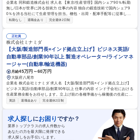
企業名 同和鍛造株式会社 求人名 【東京/生産管理】国内シェア90％/転勤
無し/日本が世界に誇る技術力 仕事の内容 独自の鍛造技術で国内シェア9
0％を誇る当社にて生産管理を担当。梱包・出荷・配車手配等に従事しま
す。日本のモノづくりを支え、現場と連携して生産体制の最適化や工程改
転勤なし
退職金あり
完全週休2日制
善にも貢献できる重要なポジションです。 ■製品の梱包・出荷準備および
配車手配 ■納品物の受入や材料の工場内移動 ■工場間移動の管理 ■鍛造技
術の習得 ■現場要求に応じた業務推進 ■生産体制の最適化や工程改善 【仕
正社員
事の魅力】世界に誇る技術力に触れ、産業を支える実感を得られます。安
株式会社ミナミダ
定した事業基盤のもと、専門性を磨きながら長く活躍できる環境です。 募
【大阪/製造部門長×インド拠点立上げ】ビジネス英語/
集職種 【東京/生産管理】国内シェア90％/転勤無し/日本が世界に誇る技術
自動車部品/創業90年以上 製造オペレーター/ラインマネ
力
ージャー(自動車/輸送機器)
45万円～60万円
月給
大阪府八尾市
企業名 株式会社ミナミダ 求人名 【大阪/製造部門長×インド拠点立上げ】
ビジネス英語/自動車部品/創業90年以上 仕事の内容 インド子会社における
生産業務全般をお任せします。立上げ前の各種準備から稼働後の生産に関
わる業務全般まで幅広く担当いただきます。業務内容の変更範囲：当社の
英語
退職金あり
完全週休2日制
指定する業務 自動車用冷間鍛造部品、ボルト、ナットなどの生産を担いま
す。 ■立上げ前：工場、設備、人事、ISO/IATF関連の業務など ■稼働後：
生産に関わる業務全般 創業90年超の歴史を持つ当社が新たに挑むインド
求人探し
お困り
に
ですか？
進出における中心メンバーとして活躍できる環境です。 インド法人（カル
業界トップクラスの求人件数から
ナタカ州）への赴任を前提としています。 募集職種 【大阪/製造部門長×
あなたの力を最大限に発揮できる
インド拠点立上げ】ビジネス英語/自動車部品/創業90年以上
求人探しをお手伝いします。