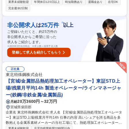
くモノ(自動車・建設機械等)を内部から力強く支える当社にて【安全衛生
業界未経験歓迎
年間休日120日以上
時短勤務あり
退職金あり
在宅OK
(本社勤務)】業務をお任せします。 ★安全衛生業務とは：全社の社員がケ
完全週休2日制
ガ無く安全に働ける仕組みやルール作り、教育プログラムを企画していく
業務です。社内でのコミュニケーション能力や社内への情報浸透の企画な
どこなせる方は早期キャッチアップ可能です！ 【詳細】■全社的な安全衛
※
非公開求人
25
万件
は
以上
生、健康経営の企画及び運用業務全般■各種法令改正対応(法令改正への対
ご登録いただくと、約
25
万件の
応及びそれに伴う施策や企画立案、展開)■安全衛生、健康に関わる教育な
非公開求人からご希望に沿った
ど 募集職種 【横浜/安全衛生】★未経験×office365経験からキャリア構築/
求人をご紹介します。
いすゞ自動車G◎
※
2026年3月31日時点 ※求人数＝採用予定人数
登録して求人を紹介してもらう
正社員
東北特殊鋼株式会社
【宮城/金属部品熱処理加工オペレーター】東証STD上
場/残業月平均14h 製造オペレーター/ラインマネージャ
ー(鉄鋼/非鉄金属/金属製品)
20万3600円～32万円
月給
宮城県柴田郡
企業名 東北特殊鋼株式会社 求人名 【宮城/金属部品熱処理加工オペレータ
ー】東証STD上場/残業月平均14h 仕事の内容 高いシェアを誇る商品を多
数抱える金属系素材メーカーの当社工場にて、熱処理加工オペレーターと
して勤務いただきます。【取引先企業】株式会社デンソー、Astemo株式
業界未経験歓迎
月平均残業時間20時間以内