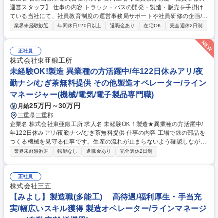
運営スタッフ】 仕事の内容 トラック・バスの開発・製造・販売を手掛け
ている当社にて、社員教育制度の運営事務局サポートや社員研修の企画/運
営サポートをお任せします。 各教育制度の担当者や対象者の声を分析・考
業界未経験歓迎
年間休日120日以上
退職金あり
在宅OK
完全週休2日制
察し、担当として教育制度のよりよい運用の実現を目指していただきま
す。また、研修実施のための情報の収集や準備、運営を担当していただき
ます。 募集職種 古河工場【社員教育制度・社員研修の運営スタッフ】
正社員
株式会社東亜鍛工所
未経験OK!製造 異業種の方活躍中/年122日休みアリ/夜
勤ナシ/むぎ茶無料提供 その他製造オペレーター/ライン
マネージャー(機械/電気/電子製品専門職)
25万円～30万円
月給
三重県三重郡
企業名 株式会社東亜鍛工所 求人名 未経験OK！製造★異業種の方活躍中/
年122日休みアリ/夜勤ナシ/むぎ茶無料提供 仕事の内容 工場で鉄の部品を
つくる機械を見守る仕事です。生産の流れが止まらないよう確認しなが
ら、安全で安定したモノづくりを支える大切な役割です。 従事すべき業務
業界未経験歓迎
転勤なし
退職金あり
完全週休2日制
の変更の範囲：当社業務全般 30～40メートルほどある生産ラインを見守
り、機械が正しく動いているかをチェックします。トラブルが起きそうな
時は早めに対処して、生産が止まらないようにします。材料の投入から完
正社員
成まで多くはロボットが自動で行うため、作業は安全で効率的です。完成
株式会社三五
した製品をフォークリフトで次の工程へ運び、将来的にはライン全体をま
【みよし】製造職(多能工) 高待遇/福利厚生・手当充
とめるリーダーとして活躍できます。定年後も給与は下がることはありま
実/幅広いスキル獲得 製造オペレーター/ラインマネージ
せん！長期活躍いただけます！ 募集職種 未経験OK！製造★異業種の方活