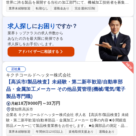
世界に誇る製品を展開する当社の加工部門にて、機械加工技術者を募集。
主に横中ぐり盤でのフォークリフトのツメ加工や、汎用旋盤での高合金の
業界未経験歓迎
転勤なし
退職金あり
完全週休2日制
加工をお任せします。 ■横中ぐり盤を用いた大型フォークリフト用爪の機
械加工 ■汎用旋盤による高合金の加工業務 ■図面の読み取りおよび加工段
取り ■加工後の寸法検査・品質確認 ※ご経験に応じた業務をお任せしま
求人探し
お困り
に
ですか？
す。 【仕事の魅力】大型フォークリフト用爪で国内シェア90％。扱う企
業界トップクラスの求人件数から
業が限られる希少な鍛造技術を駆使し、世界中の産業や人々の生活を支え
あなたの力を最大限に発揮できる
る製品づくりに携われる、社会貢献性の高い環境。 募集職種 【東京/機械
求人探しをお手伝いします。
加工技術者】国内シェア90%/鍛造技術/転勤無/日本が世界に誇る技術
アドバイザーに相談する
正社員
キクチコールドヘッター株式会社
【高浜市/製品検査】未経験・第二新卒歓迎/自動車部
品・金属加工メーカー その他品質管理(機械/電気/電子
製品専門職)
18万9000円～33万円
月給
愛知県高浜市
企業名 キクチコールドヘッター株式会社 求人名 【高浜市/製品検査】未経
験・第二新卒歓迎/自動車部品・金属加工メーカー 仕事の内容 ■冷間鍛造
部品メーカーにて製品検査業務をお任せします。 ■金属部品の測定・品質
確認を担当頂きます。 【具体的には】 ■自動車・建機部品など金属製品の
業界未経験歓迎
年間休日120日以上
資格取得支援あり
退職金あり