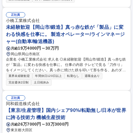
会社グループ各社、フジオーゼックス株式会社等 金属部品熱処理加工オペ
レーターとして金属材料に加熱と冷却を加え性質を向上させる熱処理加工
を中心とした業務を担当していただきます。 【業務詳細】 金属製品の熱
正社員
処理作業/ 製品の運搬や整列作業/ 熱処理装置の操作/ 製品検査（機器使用
小橋工業株式会社
検査、目視検査）/ 梱包作業 /作業改善活動 など ※業務内容の変更範囲：
未経験歓迎【岡山市/鍛造】真っ赤な鉄が「製品」に変
当社規定に準ずる業務 募集職種 【宮城/金属部品熱処理加工オペレータ
わる快感を仕事に。 製造オペレーター/ラインマネージ
ー】東証STD上場/残業月平均14h
ャー(自動車/輸送機器)
19万4000円～30万円
月給
岡山県岡山市南区
企業名 小橋工業株式会社 求人名 ◎未経験歓迎【岡山市/鍛造】真っ赤な鉄
が「製品」に変わる快感を仕事に。 仕事の内容 テレビで見る「刀作り」
をイメージしてください。真っ赤に焼けた鉄を叩いて形を作る、あのダイ
ナミックな作業を、最新の大きなプレス機を使って行うのがあなたの役割
業界未経験歓迎
年間休日120日以上
転勤なし
退職金あり
です。 ■プレス加工（形を作る）/高温で柔らかくなった鉄を機械で圧力を
完全週休2日制
土日祝休み
かけ、力強く形を整えていきます。 ■金型の準備（型を変える）/製品の種
類に合わせて、プレス機の「型」を付け替えます。数名のチームで協力し
て行うので、一人で抱え込むことはありません。 ■仕上げの微調整（美し
正社員
く整える）/削り機を使って細かな形を整えたり、測定器を使って「ズレが
同和鍛造株式会社
ないか」を確認します。 募集職種 ◎未経験歓迎【岡山市/鍛造】真っ赤な
【東京/生産管理】国内シェア90%/転勤無し/日本が世界
鉄が「製品」に変わる快感を仕事に。
に誇る技術力 機械生産技術
26万7000円～33万3000円
月給
東京都大田区