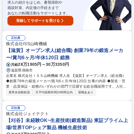
EB面接可
求人の紹介をはじめ、書類添削や
面談対策、内定後の手続きまで
あなたの転職活動をサポートします。
登録してサポートを受ける
正社員
株式会社ISS山崎機械
【滋賀】オープン求人(総合職) 創業79年の鍛造メーカ
ー/賞与6ヶ月/年休120日 総務
28万1905円～30万3350円
月給
滋賀県湖南市
企業名 株式会社ＩＳＳ山崎機械 求人名 【滋賀】オープン求人（総合職）
◆創業79年の鍛造メーカー/賞与6ヶ月/年休120日 仕事の内容 ◆製造・営
業・品質保証・総務のいずれかの部門で活躍する総合職採用です。入社後
約1～1.5ヶ月の研修を経て、本人の適性や志向を最大限考慮した上で配属
業界未経験歓迎
月平均残業時間20時間以内
退職金あり
を決定。未経験から着実に成長できる環境です。。 ◆金型設計から製作ま
で社内一貫生産を行う当社で、将来の核となる人材を募集します。独自の
生産ラインを強みに、建設機械や航空、半導体装置など幅広い分野の重要
正社員
部品を製造。入社後は丁寧な業務研修やOJTがあり、専門知識ゼロからで
株式会社ジェイテクト
も安心です。将来的には、鍛造だけでなく機械加工やロボットを用いた自
【刈谷】未経験OK~生産技術(鍛造製品) 東証プライム上
動ライン導入など、事業拡大の最前線に携わり、多角的なスキルを身につ
場/世界TOPシェア製品 機械生産技術
けることが可能です。 募集職種 【滋賀】オープン求人（総合職）◆創業7