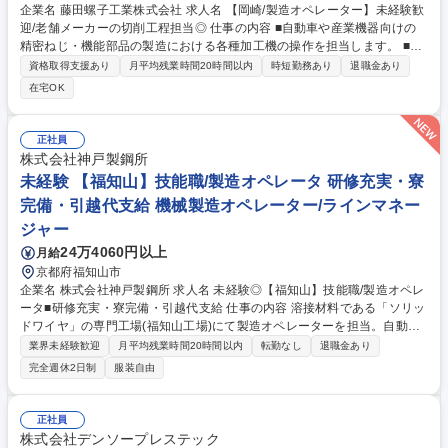
企業名 藤田螺子工業株式会社 求人名 【岡崎/製造オペレーター】未経験歓
迎/老舗メーカーの切削工程担当◎ 仕事の内容 ■自動車や産業機器向けの
精密ねじ・機能部品の製造における各種加工機の操作を担当します。 ■N
C切削機を使用して冷間鍛造で加工した各種締結部品へ追加工（切削）を
資格取得支援あり
月平均残業時間20時間以内
時短勤務あり
退職金あり
実施いただきます。 【具体例】 ■機械オペレーション：切削機・の操作と
在宅OK
簡易メンテナンス ■工程内検査：寸法測定や外観確認など品質チェック ■
記録業務：製造条件や検査結果を記録し、生産の安定化に貢献 ★未経験か
らでも安心！丁寧なOJT教育があり、先輩社員のフォローを受けながら
正社員
徐々にスキルを磨けます★ 募集職種 【岡崎/製造オペレーター】未経験歓
株式会社神戸製鋼所
迎/老舗メーカーの切削工程担当◎
未経験 【福知山】技能職/製造オペレータ 研修充実・寮
完備・引越代支給 機械製造オペレーター/ラインマネー
ジャー
24万4060円以上
月給
京都府福知山市
企業名 株式会社神戸製鋼所 求人名 未経験◎【福知山】技能職/製造オペレ
ータ■研修充実・寮完備・引越代支給 仕事の内容 溶接材料である「ソリッ
ドワイヤ」の専門工場(福知山工場)にて製造オペレーターを担当。自動車
や船、鉄道、建築物などあらゆるモノを作るうえで欠かせない製品。国内
業界未経験歓迎
月平均残業時間20時間以内
転勤なし
退職金あり
シェアは40%程度となっております。 【業務例】各工程で3～5名ほどの
完全週休2日制
服装自由
チームで協力しながら、製造設備を動かす業務を行います。ラインの組み
立てのような単調な業務ではなく、都度判断が必要となる仕事です。 【や
りがい】●業務の正確性や担当している機械の知識など、さまざまな要素
正社員
に成長できるチャンスあり ●自由度の高い働き方で個人の裁量で十分に成
株式会社デンソープレステック