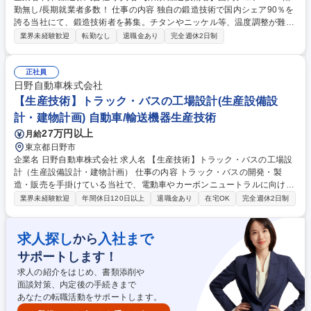
勤無し/長期就業者多数！ 仕事の内容 独自の鍛造技術で国内シェア90％を
誇る当社にて、鍛造技術者を募集。チタンやニッケル等、温度調整が難し
い難加工材の鍛造条件の確立に従事します。 ■高合金を用いた鍛造製品の
業界未経験歓迎
転勤なし
退職金あり
完全週休2日制
製造条件確立 ■顧客要求に応じた工程設計と品質管理 ■化学プラント部品
等の製造 ■主力製品の生産性向上に向けた技術検討 【仕事の魅力】国内シ
ェア90％の製品等、社会インフラを支える重要部品を扱います。安定基盤
正社員
のもと、腰を据えて技術研鑽に励める環境です。 募集職種 【東京/鍛造技
日野自動車株式会社
術者】国内シェア90％/転勤無し/長期就業者多数！
【生産技術】トラック・バスの工場設計(生産設備設
計・建物計画) 自動車/輸送機器生産技術
27万円以上
月給
東京都日野市
企業名 日野自動車株式会社 求人名 【生産技術】トラック・バスの工場設
計（生産設備設計・建物計画） 仕事の内容 トラック・バスの開発・製
造・販売を手掛けている当社で、電動車やカーボンニュートラルに向け
た、車両・ユニットの生産準備および工場建設の推進等を担当いただきま
業界未経験歓迎
年間休日120日以上
退職金あり
在宅OK
完全週休2日制
す。 【業務詳細】○電動車やカーボンニュートラルに関する生産技術開発
○デジタル技術を駆使した車両開発および生産準備 ○安心安全な工場づく
りのための生産ライン自動化検討 ○電動車関連の生産準備業務 等 【ミッ
求人探し
入社まで
から
ション】高品質かつ適正価格で早く提供できる車両づくりを実現するため
サポートします！
に、最新技術を積極的に導入し、持続可能な競争力のある生産工程を構築
していきます。 募集職種 【生産技術】トラック・バスの工場設計（生産
求人の紹介をはじめ、書類添削や
設備設計・建物計画）
面談対策、内定後の手続きまで
あなたの転職活動をサポートします。