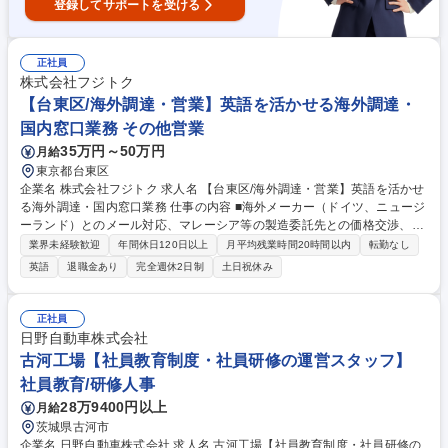
登録してサポートを受ける
正社員
株式会社フジトク
【台東区/海外調達・営業】英語を活かせる海外調達・
国内窓口業務 その他営業
35万円～50万円
月給
東京都台東区
企業名 株式会社フジトク 求人名 【台東区/海外調達・営業】英語を活かせ
る海外調達・国内窓口業務 仕事の内容 ■海外メーカー（ドイツ、ニュージ
ーランド）とのメール対応、マレーシア等の製造委託先との価格交渉、部
品調達、輸入業務をお任せします。国内顧客の窓口も担当し、語学力と交
業界未経験歓迎
年間休日120日以上
月平均残業時間20時間以内
転勤なし
渉力を発揮して活躍できる環境です。 【具体的な業務について】 ■海外メ
英語
退職金あり
完全週休2日制
土日祝休み
ーカー（ドイツ、ニュージーランド）とのメール対応・在庫確認・見積依
頼・発注 ■マレーシア製造委託先との価格・納期等の交渉、特殊部品の調
達 ■輸入業務■国内顧客の窓口 全国に営業所があり、たくさんのお客様が
正社員
いらっしゃいますので、様々な業界の方と触れあうことができます。 募集
日野自動車株式会社
職種 【台東区/海外調達・営業】英語を活かせる海外調達・国内窓口業務
古河工場【社員教育制度・社員研修の運営スタッフ】
社員教育/研修人事
28万9400円以上
月給
茨城県古河市
企業名 日野自動車株式会社 求人名 古河工場【社員教育制度・社員研修の