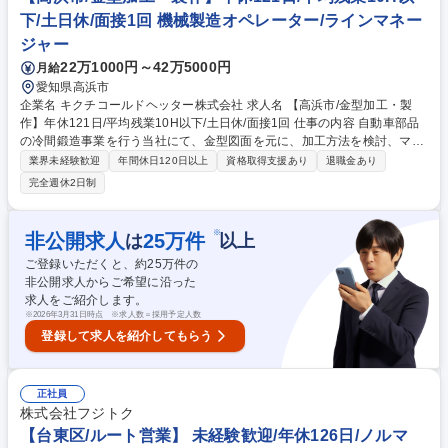
有・土日休み/福利厚生◎
下/土日休/面接1回 機械製造オペレーター/ラインマネー
ジャー
22万1000円～42万5000円
月給
愛知県高浜市
企業名 キクチコールドヘッター株式会社 求人名 【高浜市/金型加工・製
作】年休121日/平均残業10H以下/土日休/面接1回 仕事の内容 自動車部品
の冷間鍛造事業を行う当社にて、金型図面を元に、加工方法を検討、マシ
ニングセンタ、ワイヤーカット放電加工機、旋盤等を用いた金型加工を行
業界未経験歓迎
年間休日120日以上
資格取得支援あり
退職金あり
っていただきます。 【具体的には】 ■冷間鍛造用金型の製作・加工■金型
完全週休2日制
の調整・仕上げ■試作時の金型調整および改善■金型メンテナンス、修理■
製造部門と連携した加工条件や金型構造の改善提案 ◎幅広いニーズに対応
できる最新鋭の設備を保有しており、それらを活用しながら技術を磨ける
※
非公開求人
25
万件
は
以上
環境です。 募集職種 【高浜市/金型加工・製作】年休121日/平均残業10H
ご登録いただくと、約
25
万件の
以下/土日休/面接1回
非公開求人からご希望に沿った
求人をご紹介します。
※
2026年3月31日時点 ※求人数＝採用予定人数
登録して求人を紹介してもらう
正社員
株式会社フジトク
【台東区/ルート営業】 未経験歓迎/年休126日/ノルマ