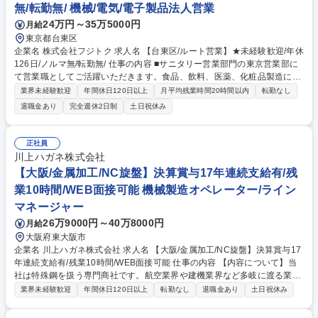
無/転勤無/ 機械/電気/電子製品法人営業
24万円～35万5000円
月給
東京都台東区
企業名 株式会社フジトク 求人名 【台東区/ルート営業】★未経験歓迎/年休
126日/ノルマ無/転勤無/ 仕事の内容 ■サニタリー営業部門の東京営業部に
て営業職としてご活躍いただきます。食品、飲料、医薬、化粧品製造にて
使用する継手・機材の販売を行います。主には関東内の既存のお客様への
業界未経験歓迎
年間休日120日以上
月平均残業時間20時間以内
転勤なし
ルート営業や反響営業です。 【当社について】モノを繋ぎ合わせる「継
退職金あり
完全週休2日制
土日祝休み
手」という部品を中心に製造しています。医薬や半導体、大手食品メーカ
ーや化粧品メーカーなど様々な業種の企業様と取引があります。国内での
製造、国内での販売にこだわっているため、円安などに影響されない安定
正社員
的な経営をしてます。全国に営業所があり、たくさんのお客様がいらっし
川上ハガネ株式会社
ゃいますので、様々な業界の方と触れあうことができます。 募集職種
【大阪/金属加工/NC旋盤】決算賞与17年連続支給有/残
【台東区/ルート営業】★未経験歓迎/年休126日/ノルマ無/転勤無/
業10時間/WEB面接可能 機械製造オペレーター/ライン
マネージャー
26万9000円～40万8000円
月給
大阪府東大阪市
企業名 川上ハガネ株式会社 求人名 【大阪/金属加工/NC旋盤】決算賞与17
年連続支給有/残業10時間/WEB面接可能 仕事の内容 【内容について】当
社は特殊鋼を扱う専門商社です。航空業界や建機業界など多岐に渡る業界
で使用される特殊鋼をNC旋盤（金属棒を回す速さ、カッターを金属棒に
業界未経験歓迎
年間休日120日以上
転勤なし
退職金あり
土日祝休み
当てる時間をプログラミングし金属を思い通りに かつ、自動的に切削加工
することが出来る機械）を使用して穴あけや形状加工を担当。荒化工を施