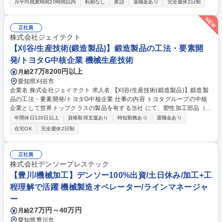
には、日系顧客本社との折衝や (技術担当者と一緒に)新規案件の検討など
月平均残業時間20時間以内
転勤なし
英語
退職金あり
完全週休2日制
海外拠点の新規部品受注、新規顧客開拓 新規製品立上げサポート、海外工
場関連の受発注管理など。 必要に応じて海外出張、海外駐在の可能性もあ
ります。 募集職種 【グローバル営業】自動車部品/タイ/メキシコ/インド/
正社員
創業90年以上
株式会社ジェイテクト
【刈谷/生産技術(鍛造製品)】鍛造製品の工法・要素開
発/トヨタG中核企業 機械生産技術
27万8200円以上
月給
愛知県刈谷市
企業名 株式会社ジェイテクト 求人名 【刈谷/生産技術(鍛造製品)】鍛造製
品の工法・要素開発/トヨタG中核企業 仕事の内容 トヨタグループの中核
企業として世界トップクラスの製品を有する当社 にて、塑性加工部品（転
造・鍛造 など）の生産準備および工法開発に関する下記業務をキャリアに
年間休日120日以上
資格取得支援あり
時短勤務あり
退職金あり
応じ担当当いただきます。 ■鍛造工法、要素開発業務（実機トライアル、
在宅OK
完全週休2日制
測定、金型修正等） ■鍛造金型設計業務全般（塑性加工解析、製品DR
等） ■鍛造設備設計業務全般（企画、装置仕様、設備DR等） ■鍛造生準へ
開発アイテム展開＆検証（工法、金型、装置などの展開） ■上記に関する
正社員
社内外の関係部署と打ち合わせ 募集職種 【刈谷/生産技術(鍛造製品)】鍛
株式会社デンソープレステック
造製品の工法・要素開発/トヨタG中核企業
【豊川/機械加工】デンソー100%出資/土日休み/加工+工
程理解で活躍 機械製造オペレーター/ラインマネージャ
ー
27万円～40万円
月給
愛知県豊川市