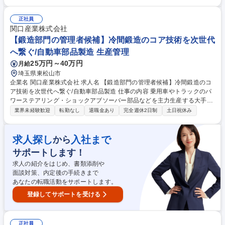
作・保全業務をお任せします。 【具体的な業務内容】 ・金型修理業務
（出張：有） ・プレス金型部品の製作 ・金型保全・メンテナンス（金型
の交換や清掃など） ※夜勤ありの2交代制の勤務となります。1週間ごと
正社員
に日勤・夜勤が交代となります。 （土日休みの完全週休二日制） 募集職
関口産業株式会社
種 【豊川/金型製作・保全】デンソー100%出資/交替勤務有・土日休み/福
【鍛造部門の管理者候補】冷間鍛造のコア技術を次世代
利厚生◎
へ繋ぐ/自動車部品製造 生産管理
25万円～40万円
月給
埼玉県東松山市
企業名 関口産業株式会社 求人名 【鍛造部門の管理者候補】冷間鍛造のコ
ア技術を次世代へ繋ぐ/自動車部品製造 仕事の内容 乗用車やトラックのパ
ワーステアリング・ショックアブソーバー部品などを主力生産する大手自
動車部品メーカーにて、鍛造加工部門の次世代リーダー（管理者候補）と
業界未経験歓迎
転勤なし
退職金あり
完全週休2日制
土日祝休み
してご活躍いただけるポジションです。 ≪具体的な業務≫ ・工場運営・
生産管理 ・現場実務・作業サポート ・品質管理 ・組織マネジメント ・デ
ジタル化（DX）の推進 募集職種 【鍛造部門の管理者候補】冷間鍛造のコ
求人探し
入社まで
から
ア技術を次世代へ繋ぐ/自動車部品製造
サポートします！
求人の紹介をはじめ、書類添削や
面談対策、内定後の手続きまで
あなたの転職活動をサポートします。
登録してサポートを受ける
正社員