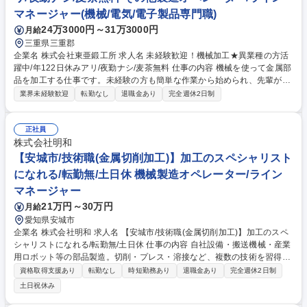
マネージャー(機械/電気/電子製品専門職)
24万3000円～31万3000円
月給
三重県三重郡
企業名 株式会社東亜鍛工所 求人名 未経験歓迎！機械加工★異業種の方活
躍中/年122日休みアリ/夜勤ナシ/麦茶無料 仕事の内容 機械を使って金属部
品を加工する仕事です。未経験の方も簡単な作業から始められ、先輩が丁
寧にサポートします。安定企業で転勤なく、長く働ける環境です。 機械を
業界未経験歓迎
転勤なし
退職金あり
完全週休2日制
操作して金属部品を加工する仕事です。最初は機械の使い方や材料のセッ
トなど、簡単な作業からスタートするので未経験でも安心。先輩が丁寧に
教え、一人ひとりの成長に合わせて少しずつ仕事をお任せします。慣れて
正社員
きたら加工方法を考えたり、機械の調整などにも挑戦できます。転勤がな
株式会社明和
く、安定した環境で長く働けます。 募集職種 未経験歓迎！機械加工★異
【安城市/技術職(金属切削加工)】加工のスペシャリスト
業種の方活躍中/年122日休みアリ/夜勤ナシ/麦茶無料
になれる/転勤無/土日休 機械製造オペレーター/ライン
マネージャー
21万円～30万円
月給
愛知県安城市
企業名 株式会社明和 求人名 【安城市/技術職(金属切削加工)】加工のスペ
シャリストになれる/転勤無/土日休 仕事の内容 自社設備・搬送機械・産業
用ロボット等の部品製造。切削・プレス・溶接など、複数の技術を習得で
きます。大手メーカーとの取引も厚い安定企業で、一生モノの技術を身に
資格取得支援あり
転勤なし
時短勤務あり
退職金あり
完全週休2日制
つけることができます。 レーザー・板金加工・溶接加工といった様々な加
土日祝休み
工技術を持っておりますので、多能工を目指すことができます。 【当社の
強み】当社は精密な金属加工をコア技術としています。60年にわたり、株