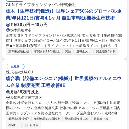
GKNドライブラインジャパン株式会社
栃木【生産技術(鍛造)】世界シェア50%のグローバル企
業/年休121日/賞与4.1ヶ月 自動車/輸送機器生産技術
30万円～40万円
月給
栃木県栃木市
企業名 ＧＫＮドライブラインジャパン株式会社 求人名 栃木【生産技術(鍛
造)】世界シェア50%のグローバル企業/年休121日/賞与4.1ヶ月 仕事の内
容 ■自動車駆動系部品「ドライブシャフト」の鍛造ラインにおける、生産
技術業務をお任せします。仕様決定から量産立ち上げまで、モノづくりの
業界未経験歓迎
年間休日120日以上
英語
退職金あり
完全週休2日制
上流から深く関わることができるポジションです。 ■鍛造ラインの工程設
計、設備・治工具・金型・検査具の仕様決定・発注 ■設備トライ、つくり
込み、量産立ち上げ ■生産ラインのレイアウト検討・変更 ■顧客、サプラ
正社員
イヤー、関連部門との技術打ち合わせ ■量産後の生産性、品質、コスト等
株式会社UACJ
の改善 ※将来的には海外拠点との技術共有など、グローバルに活躍できる
総合職【設備エンジニア(機械)】世界規模のアルミニウ
チャンスもあります。裁量が大きく、自身のアイデアを活かしてより良い
ム企業 制度充実 工程改善/IE
ライン作りを主導できます。 募集職種 栃木【生産技術(鍛造)】世界シェア
35万円以上
月給
50%のグローバル企業/年休121日/賞与4.1ヶ月
愛知県名古屋市港区
企業名 株式会社ＵＡＣＪ 求人名 総合職【設備エンジニア(機械)】世界規
模のアルミニウム企業◎制度充実 仕事の内容 アルミニウム圧延品で国内
圧倒的トップシェアを誇る当社にて、グループ企業含むアルミ素材の加工
設備における機械系設備エンジニア業務をお任せいたします。 【詳細】主
業界未経験歓迎
年間休日120日以上
資格取得支援あり
退職金あり
にアルミ押出形材という素材を加工する加工設備において、素材特性に最
在宅OK
土日祝休み
適な生産性や品質を満足する設備建設のエンジニアリング業務をお任せし