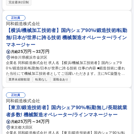
目視選別、画像検査、測定検査 ■三次元測定器などを用いた精密検査 ■検
完全週休2日制
査結果の記録・報告 ■製品のトレーサビリティ向上に貢献 ■OJTにて業務
習得、未経験者も安心の教育体制 募集職種 【高浜市/製品検査】未経験・
第二新卒歓迎/自動車部品・金属加工メーカー
正社員
同和鍛造株式会社
【横浜/機械加工技術者】国内シェア90%/鍛造技術/転勤
無/日本が世界に誇る技術 機械製造オペレーター/ライン
マネージャー
25万円～33万円
月給
神奈川県横浜市金沢区
企業名 同和鍛造株式会社 求人名 【横浜/機械加工技術者】国内シェア9
0％/鍛造技術/転勤無/日本が世界に誇る技術 仕事の内容 ■鍛造技術に優れ
た当社にて機械加工技術者としてご活躍いただきます。主にNC旋盤を扱
い、図面を見て製品を製作いただきます。また、後輩の指導にも携わって
業界未経験歓迎
転勤なし
退職金あり
いただきます。鍛造技術という非常にニッチな分野ではご ざいますが世界
に誇る日本のモノづくりの継承を支える重要なポジションです★一般の材
料に比べて割れやすく温度調整が難しいチタンやニッケル等、高合金の鍛
正社員
造ノウハウを持っており、高い耐腐食性/耐熱性が必要な化学プラントやエ
同和鍛造株式会社
ンジンなどの部品として使用されております。15ｔ以上の大型フォークリ
【東京/鍛造技術者】国内シェア90%/転勤無し/長期就業
フトのツメの国内シェアは90％以上を占めております■変更の範囲:ご本人
者多数! 機械製造オペレーター/ラインマネージャー
の適正により当社業務全般に変更の可能性があります。 募集職種 【横浜/
25万円～34万円
月給
機械加工技術者】国内シェア90％/鍛造技術/転勤無/日本が世界に誇る技術
東京都大田区
企業名 同和鍛造株式会社 求人名 【東京/鍛造技術者】国内シェア90％/転