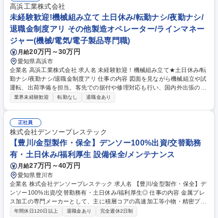
高浜工業株式会社
未経験歓迎!機械組み立て 土日休み/転勤ナシ/夜勤ナシ/
退職金制度アリ その他製造オペレーター/ラインマネー
ジャー(機械/電気/電子製品専門職)
20万円～30万円
月給
愛知県高浜市
企業名 高浜工業株式会社 求人名 未経験歓迎！機械組み立て★土日休み/転
勤ナシ/夜勤ナシ/退職金制度アリ 仕事の内容 図面を見ながら機械組立や試
運転、出荷準備を担当。客先での据付や修理対応も行い、国内外出張の機
会があります。 ネジや部品をきれいにして組み立て、正しく動くかどうか
業界未経験歓迎
転勤なし
退職金あり
を会社でテストします。その後、お客様の工場に運んで動かす準備や修理
を行うこともあります。国内や海外へ出張することもあり、仲間と協力し
て一つの大きな機械を完成させていく仕事です。ライン作業のように同じ
正社員
ことを繰り返すのではなく、ものづくりの全部に関われます。 ※壁や床に
株式会社デンソープレステック
穴を空ける、釘を打つ作業は発生しません。 募集職種 未経験歓迎！機械
【豊川/金型製作・保全】デンソー100%出資/交替勤務
組み立て★土日休み/転勤ナシ/夜勤ナシ/退職金制度アリ
有・土日休み/福利厚生 設備保全/メンテナンス
27万円～40万円
月給
愛知県豊川市
企業名 株式会社デンソープレステック 求人名 【豊川/金型製作・保全】デ
ンソー100%出資/交替勤務有・土日休み/福利厚生◎ 仕事の内容 金属プレ
ス加工の専門メーカーとして、主に積層コアの高速加工等小物・精密プレ
ス及び、板金鍛造技術の先進領域に強みを持つ当社の技術部にて、金型製
年間休日120日以上
退職金あり
完全週休2日制