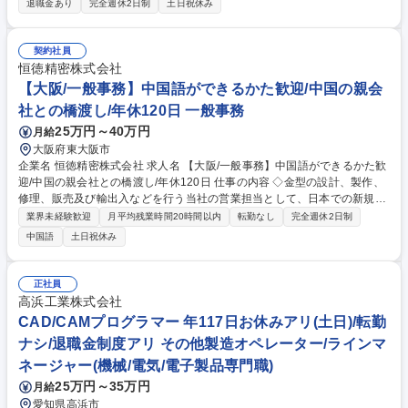
退職金あり
完全週休2日制
土日祝休み
びアジア圏の顧客工場における冷間鍛造機の定期点検、メンテナンスおよ
び故障対応■機械全体の分解・清掃・精度回復を行うオーバーホール業務
（自社工場内作業あり）■顧客先への定期的な出張対応（基本2名1組のペ
契約社員
アで対応）■見積作成や部品発注等の事務作業は専用部署が対応するた
恒徳精密株式会社
め、サービスエンジニアとして機械対応の現場作業に専念できます。【業
【大阪/一般事務】中国語ができるかた歓迎/中国の親会
務内容の変更範囲】当社の指定する業務 募集職種 春日井市【冷間鍛造機
社との橋渡し/年休120日 一般事務
の点検・修理】米国老舗製造メーカー子会社/未経験歓迎
25万円～40万円
月給
大阪府東大阪市
企業名 恒徳精密株式会社 求人名 【大阪/一般事務】中国語ができるかた歓
迎/中国の親会社との橋渡し/年休120日 仕事の内容 ◇金型の設計、製作、
修理、販売及び輸出入などを行う当社の営業担当として、日本での新規顧
客開拓のための営業活動をお任せします。マーケットの開拓に寄与するチ
業界未経験歓迎
月平均残業時間20時間以内
転勤なし
完全週休2日制
ャレンジングかつやりがいのあるポジションです。 ◇通訳：中国語と日本
中国語
土日祝休み
語を用いて、親会社（中国）社長の通訳を務めていただきます。語学力を
活かしながら、日本マーケットの開拓を支える重要や役割です。◇事務仕
事：書類のファイリングや整理、各種書類の作成・処理、電話対応・来客
正社員
対応、伝票処理・整理、備品管理など ┗中国語が堪能であることが求めら
高浜工業株式会社
れるポジションですが、通常の事務職では味わえないやりがいや成長実感
CAD/CAMプログラマー 年117日お休みアリ(土日)/転勤
を感じることができます！ 募集職種 【大阪/一般事務】中国語ができるか
ナシ/退職金制度アリ その他製造オペレーター/ラインマ
た歓迎/中国の親会社との橋渡し/年休120日
ネージャー(機械/電気/電子製品専門職)
25万円～35万円
月給
愛知県高浜市