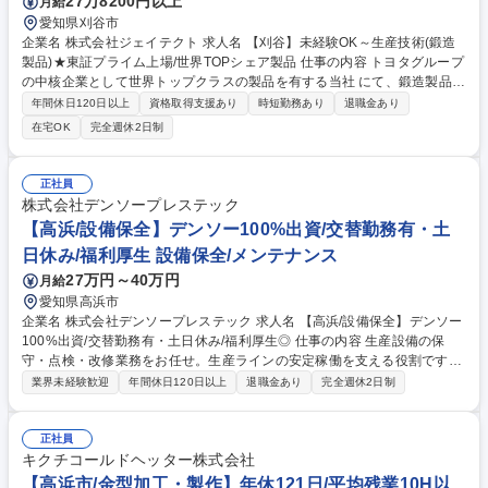
27万8200円以上
月給
9年の鍛造メーカー/賞与6ヶ月/年休120日
愛知県刈谷市
企業名 株式会社ジェイテクト 求人名 【刈谷】未経験OK～生産技術(鍛造
製品)★東証プライム上場/世界TOPシェア製品 仕事の内容 トヨタグループ
の中核企業として世界トップクラスの製品を有する当社 にて、鍛造製品の
工法・要素開発に関する業務を通じジェイテクトのものづくりを幅広く担
年間休日120日以上
資格取得支援あり
時短勤務あり
退職金あり
当いただきます。 ■鍛造工法、要素開発業務（実機トライアル、測定、金
在宅OK
完全週休2日制
型修正等） ■鍛造金型設計業務全般（塑性加工解析、製品DR等） ■鍛造設
備設計業務全般（企画、装置仕様、設備DR等） ■鍛造生準へ開発アイテ
ム展開＆検証（工法、金型、装置などの展開） ■上記に関する社内外の関
正社員
係部署と打ち合わせ 募集職種 【刈谷】未経験OK～生産技術(鍛造製品)★
株式会社デンソープレステック
東証プライム上場/世界TOPシェア製品
【高浜/設備保全】デンソー100%出資/交替勤務有・土
日休み/福利厚生 設備保全/メンテナンス
27万円～40万円
月給
愛知県高浜市
企業名 株式会社デンソープレステック 求人名 【高浜/設備保全】デンソー
100%出資/交替勤務有・土日休み/福利厚生◎ 仕事の内容 生産設備の保
守・点検・改修業務をお任せ。生産ラインの安定稼働を支える役割です。
※建物に改変を加える業務を含みません。 ■工場内設備の定期点検、トラ
業界未経験歓迎
年間休日120日以上
退職金あり
完全週休2日制
ブル対応 ■設備の修理・交換・部品管理 ■PLC制御機器の保守管理（電気
系歓迎） 電気・機械いずれかに強みがある方歓迎。社内研修も充実してい
るため、さらなるスキルアップが可能です。※夜勤ありの2交代制の勤務
正社員
となります。1週間ごとに日勤・夜勤が交代となります。 （土日休みの完
キクチコールドヘッター株式会社
全週休二日制） 募集職種 【高浜/設備保全】デンソー100%出資/交替勤務
【高浜市/金型加工・製作】年休121日/平均残業10H以