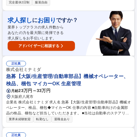
るため、未経験からでも安心してスタートできます。 【詳細】■アルミイ
完全週休2日制
服装自由
ンゴットや再生材料のフォークリフト運搬■溶解炉への材料投入と操作盤
による操作■溶解したアルミの攪拌および滓の除去■アルミ棒の検査（内部
探傷、外観）および払い出し作業 【魅力】自分が手がけた部品が最新のE
求人探し
お困り
に
ですか？
V車に使われ、世界の「環境対応」を支える実感を持てます。無線機を使
業界トップクラスの求人件数から
いチームで連携するため、一人で抱え込むことはありません。資格取得支
あなたの力を最大限に発揮できる
援も充実しています。 募集職種 未経験歓迎【三重/技能職】製造オペレー
求人探しをお手伝いします。
ター■引越し代会社負担/寮など住環境
アドバイザーに相談する
正社員
株式会社ミナミダ
急募【大阪/生産管理/自動車部品】機械オペレーター、
検品、梱包 マイカーOK 生産管理
23万円～33万円
月給
大阪府八尾市
企業名 株式会社ミナミダ 求人名 急募【大阪/生産管理/自動車部品】機械オ
ペレーター、検品、梱包◆マイカーOK 仕事の内容 ■自動車向けの金属部
品の検品、梱包など担当していただきます。 ■当社は自動車のステアリン
グ･ワイヤーハーネス等に使用されているシャフト・ボルトなどを製造し
業界未経験歓迎
転勤なし
退職金あり
ています。◆経験者積極採用中◆ 【募集背景】受注量増加と組織体制の整
備をすすめるための募集になります 募集職種 急募【大阪/生産管理/自動車
部品】機械オペレーター、検品、梱包◆マイカーOK
正社員