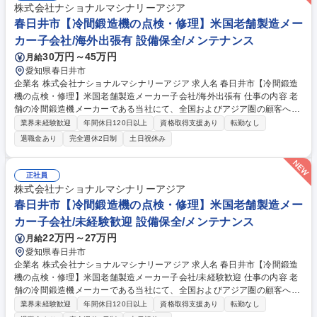
株式会社ナショナルマシナリーアジア
春日井市【冷間鍛造機の点検・修理】米国老舗製造メー
カー子会社/海外出張有 設備保全/メンテナンス
30万円～45万円
月給
愛知県春日井市
企業名 株式会社ナショナルマシナリーアジア 求人名 春日井市【冷間鍛造
機の点検・修理】米国老舗製造メーカー子会社/海外出張有 仕事の内容 老
舗の冷間鍛造機メーカーである当社にて、全国およびアジア圏の顧客へ納
入された機械の点検・修理業務をお任せいたします。常に先輩とペアで動
業界未経験歓迎
年間休日120日以上
資格取得支援あり
転勤なし
くため安心して高度な技術を習得できる環境が整っています。 ■全国およ
退職金あり
完全週休2日制
土日祝休み
びアジア圏の顧客工場における冷間鍛造機の定期点検、メンテナンスおよ
び故障対応■機械全体の分解・清掃・精度回復を行うオーバーホール業務
（自社工場内作業あり）■顧客先への定期的な出張対応（基本2名1組のペ
正社員
アで対応）■見積作成や部品発注等の事務作業は専用部署が対応するた
株式会社ナショナルマシナリーアジア
め、サービスエンジニアとして機械対応の現場作業に専念できます。【業
春日井市【冷間鍛造機の点検・修理】米国老舗製造メー
務内容の変更範囲】当社の指定する業務 募集職種 春日井市【冷間鍛造機
カー子会社/未経験歓迎 設備保全/メンテナンス
の点検・修理】米国老舗製造メーカー子会社/海外出張有
22万円～27万円
月給
愛知県春日井市
企業名 株式会社ナショナルマシナリーアジア 求人名 春日井市【冷間鍛造
機の点検・修理】米国老舗製造メーカー子会社/未経験歓迎 仕事の内容 老
舗の冷間鍛造機メーカーである当社にて、全国およびアジア圏の顧客へ納
入された機械の点検・修理業務をお任せいたします。常に先輩とペアで動
業界未経験歓迎
年間休日120日以上
資格取得支援あり
転勤なし
くため安心して高度な技術を習得できる環境が整っています。 ■全国およ