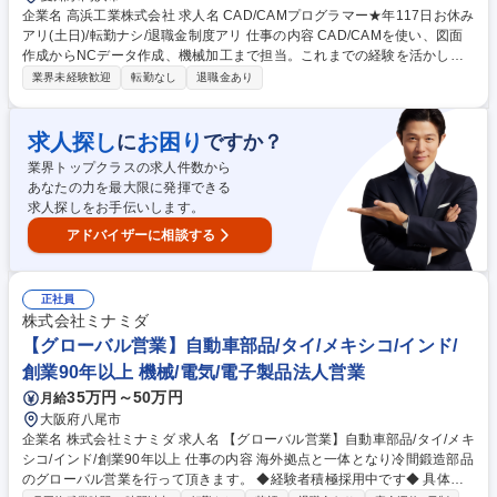
企業名 高浜工業株式会社 求人名 CAD/CAMプログラマー★年117日お休み
アリ(土日)/転勤ナシ/退職金制度アリ 仕事の内容 CAD/CAMを使い、図面
作成からNCデータ作成、機械加工まで担当。これまでの経験を活かし、
高精度な部品づくりに携われる技術職です。 2D CADで図面を作成・修正
業界未経験歓迎
転勤なし
退職金あり
し、3D CADでモデルを作成。その後、CAMソフトを使用してNCデータ
を作成し、NC旋盤やマシニングセンターで部品加工を行います。加工か
ら仕上げまで一貫して担当し、手のひらサイズから数メートル級まで幅広
求人探し
お困り
に
ですか？
い製品に対応。CAD/CAMの実務経験を活かし、精度の高いものづくりに
業界トップクラスの求人件数から
取り組める環境です。 業務の変更範囲：当社が定める業務 募集職種 CAD/
あなたの力を最大限に発揮できる
CAMプログラマー★年117日お休みアリ(土日)/転勤ナシ/退職金制度アリ
求人探しをお手伝いします。
アドバイザーに相談する
正社員
株式会社ミナミダ
【グローバル営業】自動車部品/タイ/メキシコ/インド/
創業90年以上 機械/電気/電子製品法人営業
35万円～50万円
月給
大阪府八尾市
企業名 株式会社ミナミダ 求人名 【グローバル営業】自動車部品/タイ/メキ
シコ/インド/創業90年以上 仕事の内容 海外拠点と一体となり冷間鍛造部品
のグローバル営業を行って頂きます。 ◆経験者積極採用中です◆ 具体的