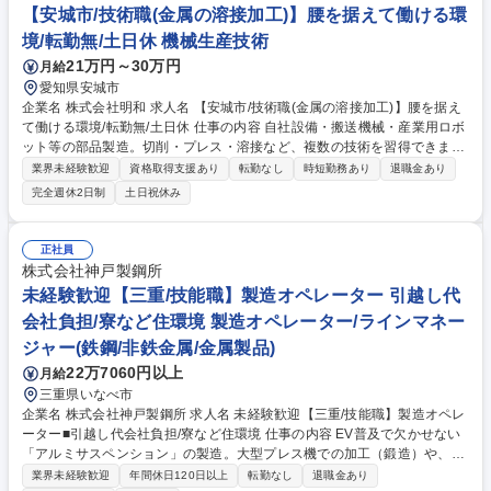
す。【キャリアパス】将来的には当該業務のリーダーとして活躍いただき
【安城市/技術職(金属の溶接加工)】腰を据えて働ける環
たいと考えています。 募集職種 ★転勤無【名古屋/品質管理】プライム上
境/転勤無/土日休 機械生産技術
場/世界規模の総合アルミニウムメーカー
21万円～30万円
月給
愛知県安城市
企業名 株式会社明和 求人名 【安城市/技術職(金属の溶接加工)】腰を据え
て働ける環境/転勤無/土日休 仕事の内容 自社設備・搬送機械・産業用ロボ
ット等の部品製造。切削・プレス・溶接など、複数の技術を習得できま
す。大手メーカーとの取引も厚い安定企業で、一生モノの技術を身につけ
業界未経験歓迎
資格取得支援あり
転勤なし
時短勤務あり
退職金あり
ることができます。 レーザー・板金加工・溶接加工といった様々な加工技
完全週休2日制
土日祝休み
術を持っておりますので、多能工を目指すことができます。 【当社の強
み】当社は精密な金属加工をコア技術としています。60年にわたり、株式
会社FUJI様とのお取引があり、金型の設計から製品の製造までを一貫して
正社員
行える高い技術力で評価いただいています。レーザー、プレス、切削など
株式会社神戸製鋼所
幅広い技術から最適な生産を提案し、複合加工で複雑な形状の製品も加工
未経験歓迎【三重/技能職】製造オペレーター 引越し代
が対応可能です。 募集職種 【安城市/技術職(金属の溶接加工)】腰を据え
会社負担/寮など住環境 製造オペレーター/ラインマネー
て働ける環境/転勤無/土日休
ジャー(鉄鋼/非鉄金属/金属製品)
22万7060円以上
月給
三重県いなべ市
企業名 株式会社神戸製鋼所 求人名 未経験歓迎【三重/技能職】製造オペレ
ーター■引越し代会社負担/寮など住環境 仕事の内容 EV普及で欠かせない
「アルミサスペンション」の製造。大型プレス機での加工（鍛造）や、材
料を溶かす工程（鋳造）をチームで担当します。2ヶ月の丁寧な教育があ
業界未経験歓迎
年間休日120日以上
転勤なし
退職金あり