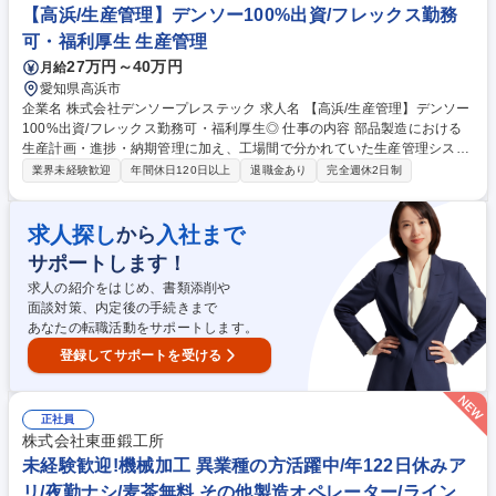
長することができ、出世のチャンスあり 募集職種 未経験◎【福知山】技
【高浜/生産管理】デンソー100%出資/フレックス勤務
能職/製造オペレータ■研修充実・寮完備・引越代支給
可・福利厚生 生産管理
27万円～40万円
月給
愛知県高浜市
企業名 株式会社デンソープレステック 求人名 【高浜/生産管理】デンソー
100%出資/フレックス勤務可・福利厚生◎ 仕事の内容 部品製造における
生産計画・進捗・納期管理に加え、工場間で分かれていた生産管理システ
ムの統一導入プロジェクトを担っていただきます。現場とシステムの橋渡
業界未経験歓迎
年間休日120日以上
退職金あり
完全週休2日制
し役としてご活躍ください。 【具体的な業務内容】 ■部品の生産スケジュ
ール作成・在庫・出荷・納期管理 ■豊川・高浜工場における生産管理シス
テム統合プロジェクトの担当 ■業務フロー整理・マスタ整備・テスト移
求人探し
入社まで
から
行・現場ヒアリングなど 生産管理＋システム視点をお持ちの方に最適なポ
サポートします！
ジションです。システム導入・刷新・移管等のご経験がある方を歓迎しま
す。 募集職種 【高浜/生産管理】デンソー100%出資/フレックス勤務可・
求人の紹介をはじめ、書類添削や
福利厚生◎
面談対策、内定後の手続きまで
あなたの転職活動をサポートします。
登録してサポートを受ける
正社員
株式会社東亜鍛工所
未経験歓迎!機械加工 異業種の方活躍中/年122日休みア
リ/夜勤ナシ/麦茶無料 その他製造オペレーター/ライン