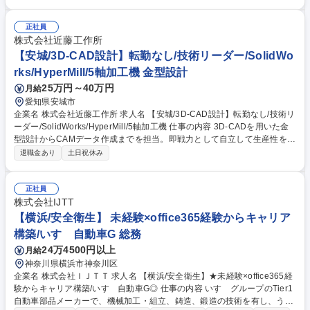
ます。 ・設備の仕様検討、見積仕様書作成、予算立案および申請 ・設備
の詳細検討、全体工程管理、工事計画立案および立上試運転 ・設備の立上
正社員
後の不具合や課題改善、保全管理業務 募集職種 総合職【設備エンジニア
株式会社近藤工作所
(機械)】世界規模のアルミニウム企業◎制度充実
【安城/3D-CAD設計】転勤なし/技術リーダー/SolidWo
rks/HyperMill/5軸加工機 金型設計
25万円～40万円
月給
愛知県安城市
企業名 株式会社近藤工作所 求人名 【安城/3D-CAD設計】転勤なし/技術リ
ーダー/SolidWorks/HyperMill/5軸加工機 仕事の内容 3D-CADを用いた金
型設計からCAMデータ作成までを担当。即戦力として自立して生産性を高
めると共に、当社の技術継承のコアとして組織全体の技術レベルを底上げ
退職金あり
土日祝休み
するミッションです。 SolidWorksやHyperMill等を用いた金型設計・デー
タ作成をお任せします。5軸加工機やリバースエンジニアリングなど、高
度な技術に挑戦できる環境です。 また、ご自身のノウハウを周囲のメンバ
正社員
ーに共有し、技術指導をお願いいたします。高い技術を独り占めせず、チ
株式会社IJTT
ーム全体で高みを目指せるやりがいがあります。 募集職種 【安城/3D-CA
【横浜/安全衛生】 未経験×office365経験からキャリア
D設計】転勤なし/技術リーダー/SolidWorks/HyperMill/5軸加工機
構築/いすゞ自動車G 総務
24万4500円以上
月給
神奈川県横浜市神奈川区
企業名 株式会社ＩＪＴＴ 求人名 【横浜/安全衛生】★未経験×office365経
験からキャリア構築/いすゞ自動車G◎ 仕事の内容 いすゞグループのTier1
自動車部品メーカーで、機械加工・組立、鋳造、鍛造の技術を有し、うご