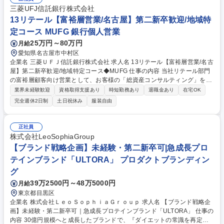
三菱UFJ信託銀行株式会社
13リテール【富裕層営業/名古屋】第二新卒歓迎/地域特
定コース MUFG 銀行個人営業
25万円～80万円
月給
愛知県名古屋市中村区
企業名 三菱ＵＦＪ信託銀行株式会社 求人名 13リテール【富裕層営業/名古
屋】第二新卒歓迎/地域特定コース◆MUFG 仕事の内容 当社リテール部門
の富裕層顧客向け営業として、お客様の「総資産コンサルティング」をお
任せします。担当するお客様は上場企業役員や中小企業オーナー、ご退職
業界未経験歓迎
資格取得支援あり
時短勤務あり
退職金あり
在宅OK
後の方などまとまった資金をお持ちの方が中心です。 【取扱商品】預金、
完全週休2日制
土日祝休み
服装自由
資産運用(投資信託等)、資産承継(遺言信託・遺産整理、生命保険等)、資
産管理(遺言代用信託・代理出金機能付信託・教育資金贈与信託等)、不動
産 等々 【業務の特徴】原則、担当者がお客様へのご提案からクロージン
正社員
グまでワンストップで担います。幅広く高度な知識が必要になりますが、
株式会社LeoSophiaGroup
この体制はお客様からのご評価もいただいており、お客様に向き合いぬく
【ブランド戦略企画】未経験・第二新卒可|急成長プロ
ことで自身のスキルアップにもつながります。 募集職種 13リテール【富
テインブランド「ULTORA」 プロダクトブランディン
裕層営業/名古屋】第二新卒歓迎/地域特定コース◆MUFG
グ
39万2500円～48万5000円
月給
東京都目黒区
企業名 株式会社ＬｅｏＳｏｐｈｉａＧｒｏｕｐ 求人名 【ブランド戦略企
画】未経験・第二新卒可｜急成長プロテインブランド「ULTORA」 仕事の
内容 30億円規模へと成長したブランドで、『ダイエットの常識を再定義