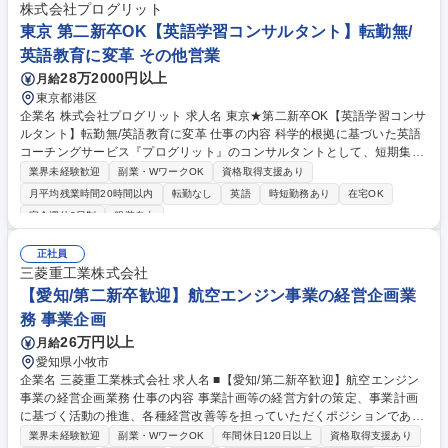
の調整業務
株式会社プログリット
東京 第二新卒OK【英語学習コンサルタント】転勤無/
英語教育に変革 その他営業
28万2000円以上
月給
東京都港区
企業名 株式会社プログリット 求人名 東京★第二新卒OK【英語学習コンサ
ルタント】転勤無/英語教育に変革 仕事の内容 科学的根拠に基づいた英語
コーチングサービス『プログリット』のコンサルタントとして、短期集中
型でお客様の英語力を向上させ、その後の継続的な学習設計まで提案。
業界未経験歓迎
副業・WワークOK
資格取得支援あり
（担当のお客様数10～16名程度/週1回面談実施） 【詳細】(1)正しいトレ
月平均残業時間20時間以内
転勤なし
英語
時短勤務あり
在宅OK
ーニング方法の徹底指導(2)成果を確認するTEST実施(3)モチベの維持・向
完全週休2日制
服装自由
上(4)進捗状況に応じた学習プランの軌道修正(5)生活スタイルも含めたタ
イムマネジメント等、効率的な学習サポート。 【やりがい】御用聞きでは
正社員
なく、ビジネスの第一線で活躍する顧客に対し、対等な「コーチ」として
三菱重工業株式会社
指導し、深い信頼関係を築くことができます。顧客から直接感謝されるこ
【愛知/第二新卒歓迎】航空エンジン事業の経営企画業
とで、自身の仕事の価値を強く実感も◎ 募集職種 東京★第二新卒OK【英
語学習コンサルタント】転勤無/英語教育に変革
務 事業企画
26万円以上
月給
愛知県小牧市
企業名 三菱重工業株式会社 求人名 ■【愛知/第二新卒歓迎】航空エンジン
事業の経営企画業務 仕事の内容 事業計画等の経営方針の策定、事業計画
に基づく活動の推進、各種経営改善等を担っていただくポジションであ
り、これらを進めるにあたり、積極的に社内関係部門と連携して取り進め
業界未経験歓迎
副業・WワークOK
年間休日120日以上
資格取得支援あり