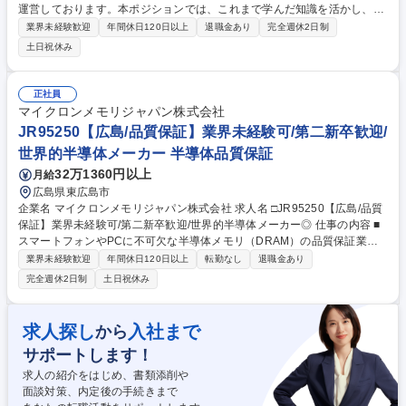
運営しております。本ポジションでは、これまで学んだ知識を活かし、法
務担当として成長・ご活躍いただける方を募集します。 法務部門にて、以
業界未経験歓迎
年間休日120日以上
退職金あり
完全週休2日制
下いずれかの業務に携わっていただきます。 ・契約書審査（日英）、審査
土日祝休み
業務の改善・必要なルールの調査・作成・法的トラブル解決、スキーム検
討等、各種法務問題への対応・知的財産権管理・取締役会対応（日英での
取締役会議事録作成を含む）・コンプライアンス等での親会社（Grainger
正社員
社）との連携・子会社管理に関する業務 ・個人情報保護を中心としたリス
マイクロンメモリジャパン株式会社
ク管理に関する業務 募集職種 【東京】法務担当（第二新卒）
JR95250【広島/品質保証】業界未経験可/第二新卒歓迎/
世界的半導体メーカー 半導体品質保証
32万1360円以上
月給
広島県東広島市
企業名 マイクロンメモリジャパン株式会社 求人名 □JR95250【広島/品質
保証】業界未経験可/第二新卒歓迎/世界的半導体メーカー◎ 仕事の内容 ■
スマートフォンやPCに不可欠な半導体メモリ（DRAM）の品質保証業務
（品質技術エンジニア）をお任せします。原材料や製造環境の管理、製品
業界未経験歓迎
年間休日120日以上
転勤なし
退職金あり
品質の監視などを通じて、不良の未然防止と品質安定を実現します。 【詳
完全週休2日制
土日祝休み
細】ご経験や適性に応じて以下の品質管理・保証業務を行います。 ■ガ
ス・薬液・純水などの原材料品質管理 ■温度・湿度をはじめとするクリー
ンルームの環境管理 ■製品品質の監視・評価 ■Chem Labでの不良原因の
求人探し
入社まで
から
分析・再現防止策の立案 【研修体制】半導体の基礎を学ぶトレーニングや
サポートします！
メンター制度、英語研修など、未経験から安心して成長できる環境が整っ
ています。 募集職種 □JR95250【広島/品質保証】業界未経験可/第二新卒
求人の紹介をはじめ、書類添削や
歓迎/世界的半導体メーカー◎
面談対策、内定後の手続きまで