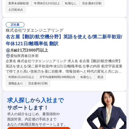
する』というULTORAの思想そのものを、世の中にどう浸透させていくか
業界未経験歓迎
年間休日120日以上
転勤なし
完全週休2日制
という、ブランド戦略の核心部分をお任せいたします。 【具体的な業務内
土日祝休み
容】 ■ブランドアイデンティティ（Vision/Mission/Value）の言語化・構
造化 ■ランドの中長期ロードマップの構築、機能的価値・戦略の明確化 ■
定着させるためのストーリー設計や言語の統一と一貫したブランド発信 ■
正社員
各種メディアと連動させた企業コラボやイベントの戦略立案・実行 ■各SN
株式会社ワダエンジニアリング
S（LINE/X/Instagram）の運営戦略・戦術の策定および実行 募集職種 【ブ
名古屋【翻訳/航空機分野】英語を使える/第二新卒歓迎/
ランド戦略企画】未経験・第二新卒可｜急成長プロテインブランド「ULT
年休121日/離職率低 翻訳
ORA」
21万2000円以上
月給
愛知県西春日井郡
企業名 株式会社ワダエンジニアリング 求人名 名古屋【翻訳/航空機分野】
英語を使える/第二新卒歓迎/年休121日/離職率低 仕事の内容 航空宇宙産業
で得てきた高い技術力を基に自動車、情報技術へと時代の変化と共にお客
様から信頼を得てきた当社にて、日本語⇔英語の翻訳や英語を使った業務
年間休日120日以上
月平均残業時間20時間以内
転勤なし
英語
調整をお任せいたします★「人」を大切にする会社です★ 【★当社の強
退職金あり
完全週休2日制
み】■安定性：創業以来積み重ねた技術力と信頼関係で航空業界・自動車
業界大手企業やサブコン様と直接取引あり ■働き方：年間休日121日、残
業も平均月10h程（案件,PJTにより変動あり）、メンター制度の導入や、
求人探し
入社まで
から
コミュニケーションをとりながら進める体制を整えています ■グループ会
サポートします！
社と協働し一気通貫対応：和田製作所でモノづくりを行っているため、設
計だけでなく、制作まで対応が可能 募集職種 名古屋【翻訳/航空機分野】
求人の紹介をはじめ、書類添削や
英語を使える/第二新卒歓迎/年休121日/離職率低
面談対策、内定後の手続きまで
あなたの転職活動をサポートします。