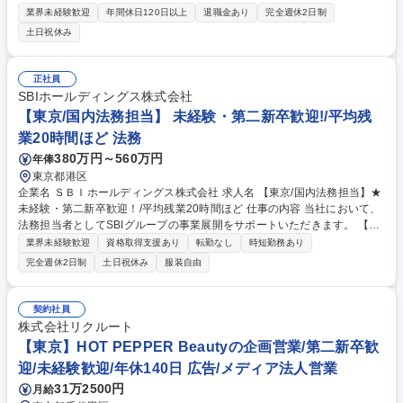
務担当として成長・ご活躍いただける方を募集します。 法務部門にて、以
業界未経験歓迎
年間休日120日以上
退職金あり
完全週休2日制
下いずれかの業務に携わっていただきます。 ・契約書審査（日英）、審査
土日祝休み
業務の改善・必要なルールの調査・作成・法的トラブル解決、スキーム検
討等、各種法務問題への対応・知的財産権管理・取締役会対応（日英での
取締役会議事録作成を含む）・コンプライアンス等での親会社（Grainger
正社員
社）との連携・子会社管理に関する業務 ・個人情報保護を中心としたリス
SBIホールディングス株式会社
ク管理に関する業務 募集職種 【大阪】法務担当（第二新卒）
【東京/国内法務担当】 未経験・第二新卒歓迎!/平均残
業20時間ほど 法務
380万円～560万円
年俸
東京都港区
企業名 ＳＢＩホールディングス株式会社 求人名 【東京/国内法務担当】★
未経験・第二新卒歓迎！/平均残業20時間ほど 仕事の内容 当社において、
法務担当者としてSBIグループの事業展開をサポートいただきます。 【具
体的には】 ■契約に関する法的検討、契約締結交渉および契約書作成サポ
業界未経験歓迎
資格取得支援あり
転勤なし
時短勤務あり
ート ■海外法務、コーポレート業務、コンプライアンス、知財関連、紛争
完全週休2日制
土日祝休み
服装自由
対応 ■社内意思決定のサポート ■その他、各種リーガルサポート など 募集
職種 【東京/国内法務担当】★未経験・第二新卒歓迎！/平均残業20時間ほ
ど
契約社員
株式会社リクルート
【東京】HOT PEPPER Beautyの企画営業/第二新卒歓
迎/未経験歓迎/年休140日 広告/メディア法人営業
31万2500円
月給