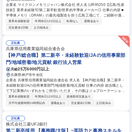
企業名 マイクロンメモリジャパン株式会社 求人名 □JR95250【広島/生産
技術】業界未経験可/第二新卒歓迎/世界的半導体メーカー◎ 仕事の内容 ■
半導体メモリ（DRAM）の最先端製造を担う広島工場にて、ご経験や適性
に応じて「装置エンジニア」または「製品技術エンジニア」のいずれかの
業界未経験歓迎
年間休日120日以上
転勤なし
退職金あり
業務をお任せします。半導体の専門知識は入社後習得可能です。 (1) 装置
完全週休2日制
土日祝休み
エンジニア：製造装置の構造を理解し、改良やメンテナンス、トラブル対
応を通じて稼働率向上や生産性最大化を推進。 (2) 製品技術エンジニア：
製造工程のデータをもとにスペック外や不良発生の原因を分析、良品率
正社員
（歩留まり）向上のためのプロセス改善を実施。 ※入社後は丁寧なトレー
兵庫県信用農業協同組合連合会
ニングがあり、異業界の先輩も多数活躍中です。社内公募制度で海外挑戦
【神戸/総合職】第二新卒・未経験歓迎/JAの信用事業部
やキャリアチェンジも可能です。 募集職種 □JR95250【広島/生産技術】
門/地域密着/地元貢献 銀行法人営業
業界未経験可/第二新卒歓迎/世界的半導体メーカー◎
25万6000円以上
月給
兵庫県神戸市中央区
企業名 兵庫県信用農業協同組合連合会 求人名 【神戸/総合職】第二新卒・
未経験歓迎/JAの信用事業部門/地域密着/地元貢献 仕事の内容 総合職とし
て下記業務のいずれかをご担当いただき，その後はジョブローテーション
を通じて様々な業務のご経験を積んでいただけます。 ■貯金業務：企業か
業界未経験歓迎
年間休日120日以上
資格取得支援あり
ら資金をお預かりする業務。■融資業務：企業や地方 公共団体、農業法人
月平均残業時間20時間以内
退職金あり
完全週休2日制
土日祝休み
等主に法人向けに融資を行う業務。■証券業務：国債・社債・株式・投資
信託等により資金運用を行う業務。■企画業務：事業計画や決算のほか、
新たな取り組みを企画する業務。■JAサポート業務：兵庫県内のJAの信用
正社員
（金融）事業をサポートする業務。各種情報提供や商品開発、CPの企
株式会社三菱UFJ銀行
画、ポスター・CM作成等。■システム業務：関連会社に出向いただき，当
第二新卒採用 【事務職/大阪】~英語力と事務スキルを