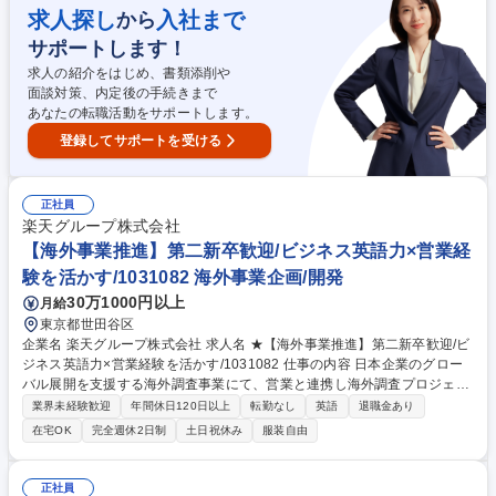
ます。 【カスタマーサービス】輸出入の窓口。ブッキング、到着案内、B/
求人探し
入社まで
から
L・D/O発行、通関・引渡に向けた各所との実務調整、トラブル対応を担
サポートします！
当。 【オペレーション】本船スケジュールに基づく運航・進捗管理、コン
テナ在庫の需給調整、海外拠点と連携した輸送計画の実行・管理を担当。
求人の紹介をはじめ、書類添削や
募集職種 【OOCL/東京/総合職】第二新卒歓迎！/外資系海運会社のゼネラ
面談対策、内定後の手続きまで
リスト/貿易関連
あなたの転職活動をサポートします。
登録してサポートを受ける
正社員
楽天グループ株式会社
【海外事業推進】第二新卒歓迎/ビジネス英語力×営業経
験を活かす/1031082 海外事業企画/開発
30万1000円以上
月給
東京都世田谷区
企業名 楽天グループ株式会社 求人名 ★【海外事業推進】第二新卒歓迎/ビ
ジネス英語力×営業経験を活かす/1031082 仕事の内容 日本企業のグロー
バル展開を支援する海外調査事業にて、営業と連携し海外調査プロジェク
トを成功へ導くコアメンバーを募集。英語力を活かし、マーケティングの
業界未経験歓迎
年間休日120日以上
転勤なし
英語
退職金あり
プロへステップアップできる環境です。 ■顧客のニーズに応じた最適な海
在宅OK
完全週休2日制
土日祝休み
服装自由
外調査プランの提案・見積・スケジュール作成 ■受注後の調査オペレーシ
ョン円滑化に向けた、社内外チームとの折協やサポート ■売上拡大に向け
た営業戦略・プロモーション施策の立案および実行 ■市場動向や競合分析
正社員