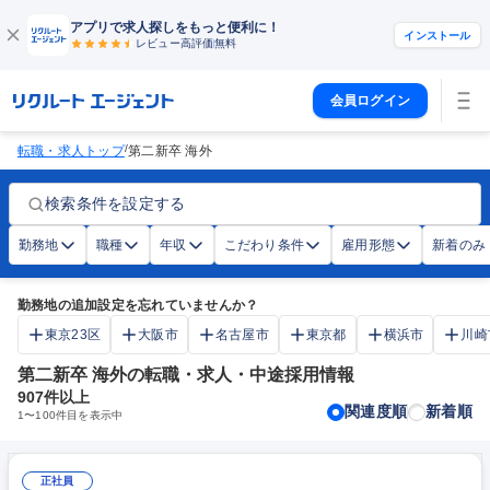
アプリで求人探しをもっと便利に！
インストール
レビュー高評価
無料
会員ログイン
/
転職・求人トップ
第二新卒 海外
検索条件を設定する
勤務地
職種
年収
こだわり条件
雇用形態
新着のみ
勤務地の追加設定を忘れていませんか？
東京23区
大阪市
名古屋市
東京都
横浜市
川崎
第二新卒 海外の転職・求人・中途採用情報
907
件以上
関連度順
新着順
1
〜
100
件目を表示中
正社員