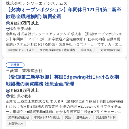
SAP、勘定奉行 【魅力】様々な業種・業態の経理実務に携わることがで
株式会社デンソーエアシステムズ
き、業務や担当会社のローテーションを通じ、上場経理や海外経理といっ
【安城/オープンポジション】年間休日121日/(第二新卒
たキャリアの広がりも期待できます。 募集職種 ☆【東京】メンバークラ
歓迎/全職種横断) 購買企画
ス/経理財務オープンポジション 第二新卒歓迎 ☆
23万円以上
月給
愛知県安城市
企業名 株式会社デンソーエアシステムズ 求人名 【安城/オープンポジショ
ン】年間休日121日/（第二新卒歓迎／全職種横断） 仕事の内容 自動車用
空調システム分野における開発・製造を担う専門メーカーです。カーエア
コン用のホース・配管をはじめとした製品で国内外の自動車メーカー向け
年間休日120日以上
月平均残業時間20時間以内
退職金あり
完全週休2日制
に安定した供給を行っています。 想定配属職種※適性に応じて決定■人
事・総務：採用、労務、制度運用、組織サポート■経理・管理部門：決
算、原価管理、予算管理 ■製品設計・技術：製品設計、評価、量産対応 ■
正社員
営業：既存顧客対応、受注管理、提案活動 ■生産・購買・業務企画：生産
三菱重工業株式会社
管理、調達、業務改善 ■IT・業務支援：社内システム運用、業務効率化 募
【愛知/第二新卒歓迎】英国Edgewing社における次期
集職種 【安城/オープンポジション】年間休日121日/（第二新卒歓迎／全
戦闘機の購買業務 物流企画/管理
職種横断）
26万円以上
月給
愛知県小牧市
企業名 三菱重工業株式会社 求人名 ■【愛知/第二新卒歓迎】英国Edgewing
社における次期戦闘機の購買業務 仕事の内容 ■Edgewing社サプライチェ
ーン組織立上■購買実務■購買にかかる各種官辺手続き■プライチェーンに
かかるステークホルダーとの各種調整 【業務詳細】■購買プロセス、ガバ
業界未経験歓迎
年間休日120日以上
英語
退職金あり
完全週休2日制
ナンス体制の整備■関連部門からの要求に基づきサプライヤ選定、契約、
土日祝休み
発注（客先納入品の直接購買だけでなく、社内設備・備品・福利厚生とい