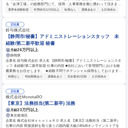
る「会津工場」の総務部門にて、採用・人事業務全般に携わって頂きま
す。本社の総務部門とも協力しながら社員満足度の向上、職場環境の改善
業界未経験歓迎
年間休日120日以上
転勤なし
退職金あり
土日祝休み
のため様々な活動に取り組んで頂きます。 【主な業務内容】■人事業務
（新卒・中途採用活動、各種人事制度の運用・見直し、教育研修など） ■
総務業務（社内規程整備,建物・設備・備品管理、その他庶務） ■労務業務
正社員
（給与計算,社会保険,定期健診実施,その他労務・衛生管理） ※当社は「S
鈴与株式会社
mall office, Big factory」を経営指針に掲げており、事務系部門は少人数体
【静岡市/秘書】アドミニストレーションスタッフ 未
制で運営。裁量がありマルチな能力が身につく環境です。 募集職種 第二
経験/第二新卒歓迎 秘書
新卒歓迎【会津工場/総務人事】世界中の写真愛好家を魅了する『SIGM
26万円以上
月給
A』
静岡県
企業名 鈴与株式会社 求人名 【静岡市/秘書】アドミニストレーションスタ
ッフ 未経験/第二新卒歓迎 仕事の内容 ■当社において管理部門における秘
書業務をお任せします。 ★経験不問でポテンシャル採用をしております！
未経験・第二新卒歓迎求人です。 【具体的には】 ■秘書業務（担当役員の
転勤なし
時短勤務あり
退職金あり
完全週休2日制
土日祝休み
スケジュールやアポイント調整等） ■受付接遇（お出迎え・お見送り、お
茶出し、お土産手配等） ■室内業務（電話対応・会議設営等） 募集職種
【静岡市/秘書】アドミニストレーションスタッフ 未経験/第二新卒歓迎
正社員
株式会社MonotaRO
【東京】法務担当(第二新卒) 法務
23万円以上
月給
東京都港区
企業名 株式会社ＭｏｎｏｔａＲＯ 求人名 【東京】法務担当（第二新卒）
仕事の内容 間接資材を取り扱うの国内最大級のBtoBオンラインストアを