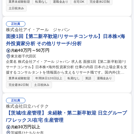
ご経験や適性、ご希望を考慮し、下記いずれかのポジションに配属されま
業界未経験歓迎
転勤なし
退職金あり
在宅OK
完全週休2日制
す。 【アニメ企画アシスタントプロデューサー業務】 アニメーション事
土日祝休み
業における企画製作のアシスタント業務をご担当いただきます。クリエイ
ティブ、プロデュース、ビジネス面、音楽 【アニメ宣伝アシスタントプロ
デューサー業務】 多様なプロモーションで作品を国内外のアニメファンに
正社員
広くお届けするお仕事です。宣伝企画、クリエイティブ、デジタルプロモ
株式会社アイ・アール ジャパン
ーションイベント企画など 募集職種 ※第2新卒・業界未経験歓迎【アニメ
面接1回【第二新卒歓迎/リサーチコンサル】日本株×海
オープン】映画・アニメ等のエンタメ企業
外投資家分析 その他リサーチ/分析
40万円～50万円
月給
東京都千代田区
企業名 株式会社アイ・アール ジャパン 求人名 面接1回【第二新卒歓迎/リ
サーチコンサル】日本株×海外投資家分析 仕事の内容 日本の上場企業を支
援するコンサルタントを情報面から支えるリサーチ職です。国内外(主に
海外)の機関投資家への取材や市場データ分析を通じて、株主動向・投資
業界未経験歓迎
年間休日120日以上
転勤なし
英語
退職金あり
家の考え方を可視化し、企業の重要な意思決定を支援 します《詳細》■情
完全週休2日制
土日祝休み
報収集海外機関投資家への取材内容の整理・分析■市場ニュースの確認、
情報メモ・簡易レポート作成※投資家とのアポイント取得や英語交渉は専
門チーム担当■分析・レポーティング■投資家の関心テーマや日本株の見方
正社員
をまとめた資料作成■社内向け/顧客向けレポートの作成補助(PowerPoint
株式会社日立ハイテク
中心)■プロジェクトへの段階的参画・株主総会やアクティビスト対応に関
【茨城/生産管理】 未経験・第二新卒歓迎 日立グループ
わる分析案件 募集職種 面接1回【第二新卒歓迎/リサーチコンサル】日本
/フレックス/在宅 生産管理
株×海外投資家分析
30万円以上
月給
茨城県ひたちなか市