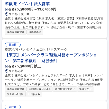
卒歓迎 イベント法人営業
25万8000円～33万4000円
月給
東京都千代田区
企業名 株式会社梅田芸術劇場 求人名 【東京／営業】演劇好き歓迎/阪急電
鉄100％出資/第二新卒歓迎 仕事の内容 ≪業界未経験からチャレンジ◎/企
画等の上流工程に関われます。≫ 当社が企画・制作・主催する演劇公演の
運営・チケットの営業活動をご担当。企画から上演まで携わって頂き、達
業界未経験歓迎
退職金あり
成感を実感できる仕事。 【詳細】■チケットの販売戦略の立案 ■法人企業
や学校等の既存顧客への提案営業および新規営業 ■販売状況の分析と、販
売促進施策の立案・実行 ■各種プロモーション施策の検討・実施 ■当社の
正社員
劇場運営や顧客対応 募集職種 【東京／営業】演劇好き歓迎/阪急電鉄10
株式会社バンダイナムコビジネスアーク
0％出資/第二新卒歓迎
【東京】メンバークラス/経理財務オープンポジショ
ン 第二新卒歓迎 財務会計
25万6000円以上
月給
東京都港区
企業名 株式会社バンダイナムコビジネスアーク 求人名 ☆【東京】メンバ
ークラス/経理財務オープンポジション 第二新卒歓迎 ☆ 仕事の内容 ■事業
拡大に向け、ご本人の経験・志向に合わせて、グループ会社の経理業務を
お任せします。ポジションはスキルや志向を踏まえ、経理（会計・財務・
業界未経験歓迎
年間休日120日以上
資格取得支援あり
退職金あり
税務・債権債務を含む）領域のいずれかに配属となります。 【詳細】月
完全週休2日制
土日祝休み
次・四半期・年次決算/税務/国際税務/債権債務管理（売掛・買掛）/海外赴
任対応/その他経理業務全般に携わっていただきます。将来的にはマネジメ
ント業務など、より広範な領域でもご活躍いただきます。 ※会計ソフト：
正社員