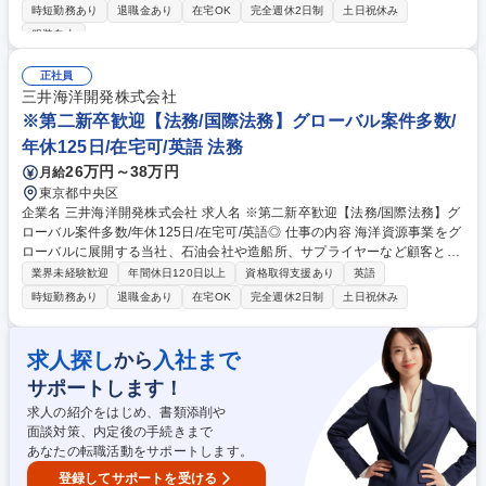
ることを期待します。 具体的には：航空エンジン事業の経営企画部門とし
時短勤務あり
退職金あり
在宅OK
完全週休2日制
土日祝休み
て、以下の業務を担当いただきます。■事業戦略・計画の策定・推進、等
服装自由
各種経営計画の取纏め（事業戦略・方針、数値計画等）■人員計画、設備
投資計画、研究開発計画の検討・取纏め■重要経営指標(KPI)の取纏め、施
正社員
策検討 ■経営計画達成のために実施している重点活動の推進 ■脱炭素に向
三井海洋開発株式会社
けた活動推進、新規事業の検討■上記に関するMHIグループ内他部門との
※第二新卒歓迎【法務/国際法務】グローバル案件多数/
各種調整 募集職種 ■【愛知/第二新卒歓迎】航空エンジン事業の経営企画
業務
年休125日/在宅可/英語 法務
26万円～38万円
月給
東京都中央区
企業名 三井海洋開発株式会社 求人名 ※第二新卒歓迎【法務/国際法務】グ
ローバル案件多数/年休125日/在宅可/英語◎ 仕事の内容 海洋資源事業をグ
ローバルに展開する当社、石油会社や造船所、サプライヤーなど顧客との
契約レビュー（契約建造請負契約や機器購買契約など）や交渉、トラブ
業界未経験歓迎
年間休日120日以上
資格取得支援あり
英語
ル・紛争の対応サポートをお任せします。 ※ご経験やスキルを考慮し、O
時短勤務あり
退職金あり
在宅OK
完全週休2日制
土日祝休み
JTを通じて順次お任せするので安心です。 【業務詳細】■顧客である石油
会社との傭船契約、EPC契約、操業保守点検契約のレビュー、交渉 ■顧客
との契約条件を踏まえた、造船所・下請企業・サプライヤー等との建造請
求人探し
入社まで
から
負契約、機器購買契約、その他各種業務委託契約のレビュー、交渉サポー
サポートします！
ト ■トラブル・紛争の対応サポート（訴訟、仲裁、それらの前のレターの
やり取り等） 募集職種 ※第二新卒歓迎【法務/国際法務】グローバル案件
求人の紹介をはじめ、書類添削や
多数/年休125日/在宅可/英語◎
面談対策、内定後の手続きまで
あなたの転職活動をサポートします。
登録してサポートを受ける