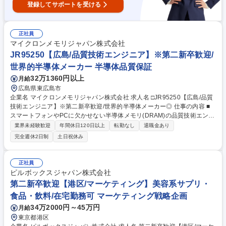
登録してサポートを受ける
正社員
マイクロンメモリジャパン株式会社
JR95250【広島/品質技術エンジニア】※第二新卒歓迎/
世界的半導体メーカー 半導体品質保証
32万1360円以上
月給
広島県東広島市
企業名 マイクロンメモリジャパン株式会社 求人名 □JR95250【広島/品質
技術エンジニア】※第二新卒歓迎/世界的半導体メーカー◎ 仕事の内容 ■
スマートフォンやPCに欠かせない半導体メモリ(DRAM)の品質技術エンジ
ニアとして、製造における品質保証業務をお任せします。原材料管理、ク
業界未経験歓迎
年間休日120日以上
転勤なし
退職金あり
リーンルーム環境、生産プロセス、出荷テストなど多角的に管理します。
完全週休2日制
土日祝休み
【詳細】 (1) 原材料品質管理(ガス・薬液・純水) (2) クリーンルームの環境
管理(温度・湿度など) (3) 製品品質の監視・評価・不良原因の分析 【魅
力】半導体はIT社会の発展に不可欠であり、自身の仕事が世界の進化に直
正社員
結する大きなやりがいがあります。最先端の技術に触れながら、業界での
ピルボックスジャパン株式会社
希少なエンジニアとしてのキャリアを築くことが可能です。 募集職種 □J
第二新卒歓迎【港区/マーケティング】美容系サプリ・
R95250【広島/品質技術エンジニア】※第二新卒歓迎/世界的半導体メーカ
食品・飲料/在宅勤務可 マーケティング戦略企画
ー◎
34万2000円～45万円
月給
東京都港区