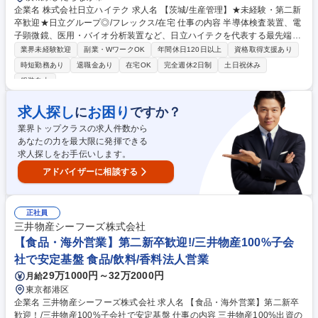
企業名 株式会社日立ハイテク 求人名 【茨城/生産管理】★未経験・第二新
卒歓迎★日立グループ◎/フレックス/在宅 仕事の内容 半導体検査装置、電
子顕微鏡、医用・バイオ分析装置など、日立ハイテクを代表する最先端装
置の生産管理を担当します。入社後2～3年は基礎からじっくり育成するた
業界未経験歓迎
副業・WワークOK
年間休日120日以上
資格取得支援あり
め、文系、第二新卒、未経験の方も歓迎しています。 【入社後（基礎業
時短勤務あり
退職金あり
在宅OK
完全週休2日制
土日祝休み
務）】○部品・材料の納期管理、発注状況確認 ○在庫確認やデータ入力、
服装自由
数値チェック ○組立工程の進捗管理サポート業務対応 ○製造・調達・設計
との日程調整や連携 【慣れてきたら】○生産計画作成や変更時の工程調整
求人探し
お困り
に
ですか？
対応 ○複数工程の最適化と全体進行の管理業務 募集職種 【茨城/生産管
理】★未経験・第二新卒歓迎★日立グループ◎/フレックス/在宅
業界トップクラスの求人件数から
あなたの力を最大限に発揮できる
求人探しをお手伝いします。
アドバイザーに相談する
正社員
三井物産シーフーズ株式会社
【食品・海外営業】第二新卒歓迎!/三井物産100%子会
社で安定基盤 食品/飲料/香料法人営業
29万1000円～32万2000円
月給
東京都港区
企業名 三井物産シーフーズ株式会社 求人名 【食品・海外営業】第二新卒
歓迎！/三井物産100%子会社で安定基盤 仕事の内容 三井物産100%出資の