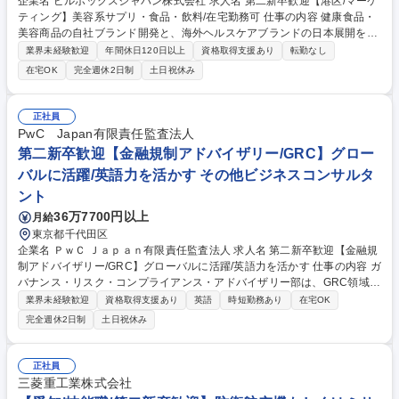
企業名 ピルボックスジャパン株式会社 求人名 第二新卒歓迎【港区/マーケ
ティング】美容系サプリ・食品・飲料/在宅勤務可 仕事の内容 健康食品・
美容商品の自社ブランド開発と、海外ヘルスケアブランドの日本展開を行
う当社で美容系サプリのマーケティングポジションをお任せします。まず
業界未経験歓迎
年間休日120日以上
資格取得支援あり
転勤なし
は事業調査・アイデア出し・消費者調査等をお任せします。 ■マーケティ
在宅OK
完全週休2日制
土日祝休み
ング戦略の立案・市場調査の実施■商品企画・プロモーション戦略の策定■
ブランドマネージャーとの協働による商品開発プロセスの支援■消費者ニ
ーズの分析と市場トレンドの調査 ■事業課題の解決に向けたアイデア出し
正社員
と提案 ★入社後はまず市場調査やデータ分析をメインに経験を積み、市場
PwC Japan有限責任監査法人
への理解が進んだ段階で商品企画をお任せ、1～2年でブランドマネージャ
第二新卒歓迎【金融規制アドバイザリー/GRC】グロー
ーへのキャリアを目指します★ 募集職種 第二新卒歓迎【港区/マーケティ
バルに活躍/英語力を活かす その他ビジネスコンサルタ
ング】美容系サプリ・食品・飲料/在宅勤務可
ント
36万7700円以上
月給
東京都千代田区
企業名 ＰｗＣ Ｊａｐａｎ有限責任監査法人 求人名 第二新卒歓迎【金融規
制アドバイザリー/GRC】グローバルに活躍/英語力を活かす 仕事の内容 ガ
バナンス・リスク・コンプライアンス・アドバイザリー部は、GRC領域の
圧倒的な専門性を武器に、社会の変革に対峙する大手金融機関やグローバ
業界未経験歓迎
資格取得支援あり
英語
時短勤務あり
在宅OK
ル企業等の顧客が抱える重要な経営課題の解決を支援しています。 ■金融
完全週休2日制
土日祝休み
規制対応アドバイザリー：主に国内大手金融機関における金融規制対応に
対して、アドバイザーとして、法規制/当局動向調査、法規制の調査・分
析、規制対応方針の策定支援、業務プロセス・内部統制構築/社内規定整備
正社員
支援、システム開発/高度化の業務要件定義支援、プロジェクトマネジメン
三菱重工業株式会社
ト等幅広い領域を支援しております。 ■その他金融アドバイザリー：非規