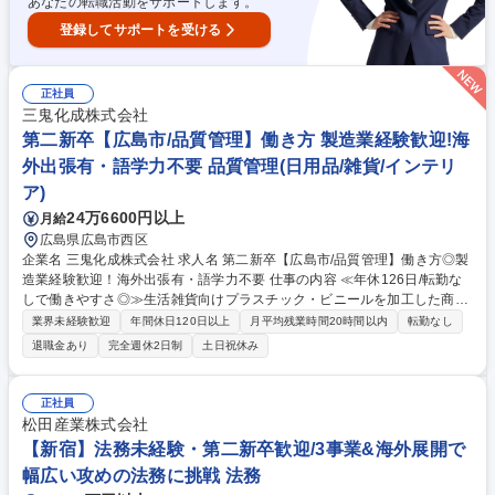
あなたの転職活動をサポートします。
登録してサポートを受ける
正社員
三鬼化成株式会社
第二新卒【広島市/品質管理】働き方 製造業経験歓迎!海
外出張有・語学力不要 品質管理(日用品/雑貨/インテリ
ア)
24万6600円以上
月給
広島県広島市西区
企業名 三鬼化成株式会社 求人名 第二新卒【広島市/品質管理】働き方◎製
造業経験歓迎！海外出張有・語学力不要 仕事の内容 ≪年休126日/転勤な
しで働きやすさ◎≫生活雑貨向けプラスチック・ビニールを加工した商品
の品質管理として商品の基準書作成、海外工場の監査を担当。お客様や仕
業界未経験歓迎
年間休日120日以上
月平均残業時間20時間以内
転勤なし
入先との調整を通じ品質基準を構築する仕事です。 【具体的には】生活雑
退職金あり
完全週休2日制
土日祝休み
貨商品の品質基準書作成、海外仕入先への検査指導、工場監査による製造
工程確認、QC工程表等の帳票類チェック、お客様・仕入先・社内営業と
の調整業務を行います。約300商品（20アイテム）の品質管理を担当し、
正社員
新商品の基準作りも行い、マニュアル作成等も行っていただきます。品質
松田産業株式会社
管理のため中国などの海外工場への出張があります（頻度は月1回以
【新宿】法務未経験・第二新卒歓迎/3事業&海外展開で
上）。中国語などの語学力は不要です！ 募集職種 第二新卒【広島市/品質
幅広い攻めの法務に挑戦 法務
管理】働き方◎製造業経験歓迎！海外出張有・語学力不要