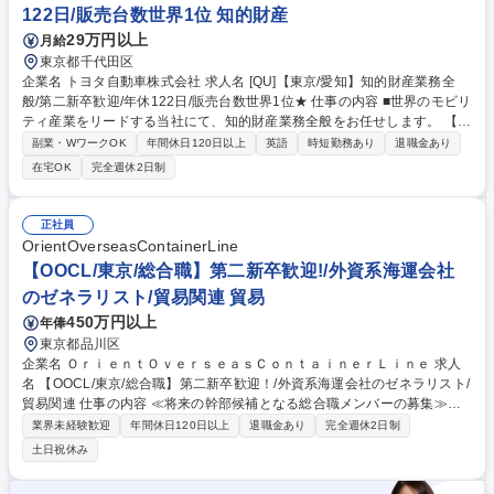
122日/販売台数世界1位 知的財産
体型のソリューション提案
29万円以上
月給
東京都千代田区
企業名 トヨタ自動車株式会社 求人名 [QU]【東京/愛知】知的財産業務全
般/第二新卒歓迎/年休122日/販売台数世界1位★ 仕事の内容 ■世界のモビリ
ティ産業をリードする当社にて、知的財産業務全般をお任せします。 【詳
細】■開発現場から発明を発掘し、価値の高い特許を取得（世界30か国以
副業・WワークOK
年間休日120日以上
英語
時短勤務あり
退職金あり
上で権利取得）/ 事業の障害となる他社特許に対し、適切な対応を実施/他
在宅OK
完全週休2日制
社の特許情報を解析し、経営・開発へ戦略提言■コーポレート目線でビジ
ネススキームを構築（技術提携の企画、アライアンス戦略立案/推進・技術
契約締結、特許ライセンス契約締結・ブランド戦略/管理/商標権取得）■知
正社員
財訴訟/紛争対応・全世界の知財に関係する訴訟/紛争の戦略的対応■グロー
OrientOverseasContainerLine
バルトヨタの知財戦略/方針を統括（知財企画/管理・知的資産活用など）
【OOCL/東京/総合職】第二新卒歓迎!/外資系海運会社
募集職種 [QU]【東京/愛知】知的財産業務全般/第二新卒歓迎/年休122日/販
のゼネラリスト/貿易関連 貿易
売台数世界1位★
450万円以上
年俸
東京都品川区
企業名 ＯｒｉｅｎｔＯｖｅｒｓｅａｓＣｏｎｔａｉｎｅｒＬｉｎｅ 求人
名 【OOCL/東京/総合職】第二新卒歓迎！/外資系海運会社のゼネラリスト/
貿易関連 仕事の内容 ≪将来の幹部候補となる総合職メンバーの募集≫入
社後は東京本店にて、下記いずれかの業務を担当していただきます。配属
業界未経験歓迎
年間休日120日以上
退職金あり
完全週休2日制
は適性や組織状況を踏まえて決定し、将来的には船社業務全体を幅広く経
土日祝休み
験できる環境です。 【営業】主に既存顧客への海上輸送提案、スペースや
運賃・契約条件に関する社内外の調整、各部門と連携した顧客対応を担い