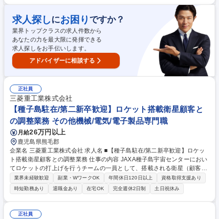
った間接購買も含む）■サプライヤのセキュリティクリアランス承認手続
き、輸出管理■各国防衛省（MOD）、当社・BAE・Leonardo調達との各
求人探し
お困り
に
ですか？
種調整 募集職種 ■【愛知/第二新卒歓迎】英国Edgewing社における次期戦
業界トップクラスの求人件数から
闘機の購買業務
あなたの力を最大限に発揮できる
求人探しをお手伝いします。
アドバイザーに相談する
正社員
三菱重工業株式会社
【種子島駐在/第二新卒歓迎】ロケット搭載衛星顧客と
の調整業務 その他機械/電気/電子製品専門職
26万円以上
月給
鹿児島県熊毛郡
企業名 三菱重工業株式会社 求人名 ■【種子島駐在/第二新卒歓迎】ロケッ
ト搭載衛星顧客との調整業務 仕事の内容 JAXA種子島宇宙センターにおい
てロケットの打上げを行うチームの一員として、搭載される衛星（顧客）
との調整業務をご担当いただきます。 【業務詳細】■ロケットに搭載する
業界未経験歓迎
副業・WワークOK
年間休日120日以上
資格取得支援あり
衛星が打ち上げ前に種子島で必要な点検整備内容の調整、実行支援 ■ロケ
時短勤務あり
退職金あり
在宅OK
完全週休2日制
土日祝休み
ット側の作業進捗情報を衛星顧客に共有し、共同作業を調整 将来的には、
適性を見ながら契約支援や衛星関連施設の運用改善などもご担当いただき
ます。 募集職種 ■【種子島駐在/第二新卒歓迎】ロケット搭載衛星顧客と
正社員