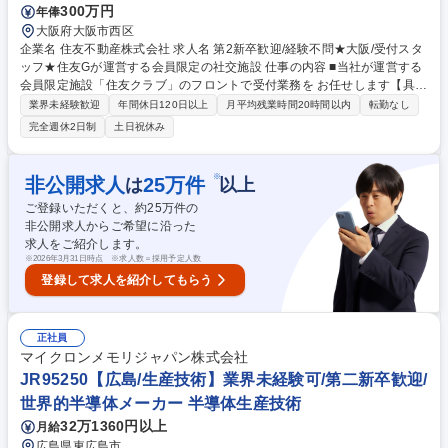
300万円
年俸
大阪府大阪市西区
企業名 住友不動産株式会社 求人名 第2新卒歓迎/経験不問★大阪/受付スタ
ッフ★住友Gが運営する会員限定の社交施設 仕事の内容 ■当社が運営する
会員限定施設「住友クラブ」のフロントで受付業務を お任せします【具体
的な業務】・受付(来客対応・電話対応)・会議室の などの予約管理・会議
業界未経験歓迎
年間休日120日以上
月平均残業時間20時間以内
転勤なし
室、ホール等にてのレセプション業務・一般事務 業務等お任せします。
完全週休2日制
土日祝休み
※住友グループ企業の役員及び従業員を対象にした社交施設なので役員ク
ラスが取引先の幹部の方を連れて来場されます。そんな方々に気持ちのい
い時間を過ごしていただけるよう、受付やご案内対応などをご担当頂きま
※
非公開求人
25
万件
は
以上
す。またイベントの企画・進行などもお任せします。 【契約社員】基本的
ご登録いただくと、約
25
万件の
には5年で満期になります。 募集職種 第2新卒歓迎/経験不問★大阪/受付ス
非公開求人からご希望に沿った
タッフ★住友Gが運営する会員限定の社交施設
求人をご紹介します。
※
2026年3月31日時点 ※求人数＝採用予定人数
登録して求人を紹介してもらう
正社員
マイクロンメモリジャパン株式会社
JR95250【広島/生産技術】業界未経験可/第二新卒歓迎/
世界的半導体メーカー 半導体生産技術
32万1360円以上
月給
広島県東広島市