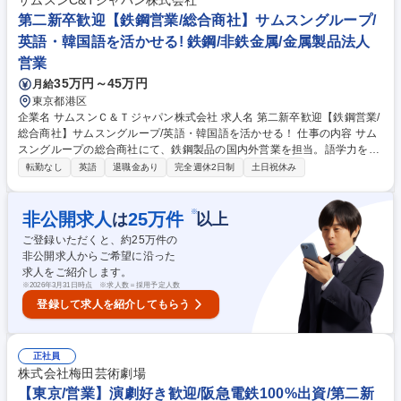
サムスンC&Tジャパン株式会社
のを取りまとめをする。※第2新卒歓迎です。 募集職種 ※第2新卒歓迎
第二新卒歓迎【鉄鋼営業/総合商社】サムスングループ/
【大阪/海外不動産事業の推進（住宅）】総合ディベ/在宅勤務可
英語・韓国語を活かせる! 鉄鋼/非鉄金属/金属製品法人
営業
35万円～45万円
月給
東京都港区
企業名 サムスンＣ＆Ｔジャパン株式会社 求人名 第二新卒歓迎【鉄鋼営業/
総合商社】サムスングループ/英語・韓国語を活かせる！ 仕事の内容 サム
スングループの総合商社にて、鉄鋼製品の国内外営業を担当。語学力を活
かしながら、仕入れから販売・物流まで貿易の全体像を学び、商社営業と
転勤なし
英語
退職金あり
完全週休2日制
土日祝休み
して成長できるポジションです。 ■海外メーカーから鉄鋼製品を仕入れ、
日本のメーカーへ提案・販売 ■日本産鉄鋼製品をアジア・欧米へ輸出し、
世界に届ける業務 ■顧客ニーズ（数量・納期等）のヒアリングとスケジュ
※
非公開求人
25
万件
は
以上
ール調整 ■船・コンテナの手配や通関書類作成などの貿易実務 ■既存顧客
ご登録いただくと、約
25
万件の
との関係構築および新規取引先の開拓 ■仕入れ～販売～物流まで一貫して
非公開求人からご希望に沿った
経験し、商社スキルを習得 募集職種 第二新卒歓迎【鉄鋼営業/総合商社】
求人をご紹介します。
サムスングループ/英語・韓国語を活かせる！
※
2026年3月31日時点 ※求人数＝採用予定人数
登録して求人を紹介してもらう
正社員
株式会社梅田芸術劇場
【東京/営業】演劇好き歓迎/阪急電鉄100%出資/第二新