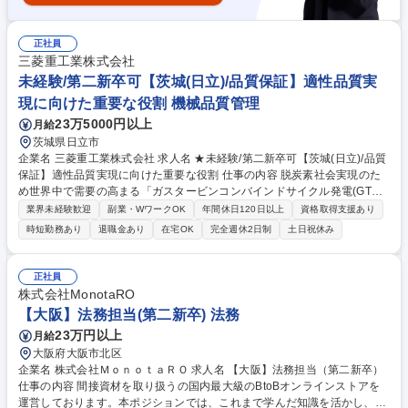
正社員
三菱重工業株式会社
未経験/第二新卒可【茨城(日立)/品質保証】適性品質実
現に向けた重要な役割 機械品質管理
23万5000円以上
月給
茨城県日立市
企業名 三菱重工業株式会社 求人名 ★未経験/第二新卒可【茨城(日立)/品質
保証】適性品質実現に向けた重要な役割 仕事の内容 脱炭素社会実現のた
め世界中で需要の高まる「ガスタービンコンバインドサイクル発電(GTC
C)」に用いる巨大機器「タービン」の製品検査を含む、品質保証業務およ
業界未経験歓迎
副業・WワークOK
年間休日120日以上
資格取得支援あり
び品質保証計画の策定などをお任せします。 【詳細】火力/原子力発電所
時短勤務あり
退職金あり
在宅OK
完全週休2日制
土日祝休み
向けの蒸気/ガスタービンに使用する購入品の検査(製造プロセスへの立会
い含む)やタービン本体の品質管理、非破壊検査(設計通りであることの確
認)をお任せします。また品質保証計画、要領策定業務、不適合対応など
正社員
もございます。仕様計画段階から引き渡しまで一貫してモノづくりに携わ
株式会社MonotaRO
り、品質不良はもちろん過剰品質を目指すでもなく、「適正品質」に向け
【大阪】法務担当(第二新卒) 法務
て重要な役割を担って頂きます。 募集職種 ★未経験/第二新卒可【茨城(日
23万円以上
月給
立)/品質保証】適性品質実現に向けた重要な役割
大阪府大阪市北区
企業名 株式会社ＭｏｎｏｔａＲＯ 求人名 【大阪】法務担当（第二新卒）
仕事の内容 間接資材を取り扱うの国内最大級のBtoBオンラインストアを
運営しております。本ポジションでは、これまで学んだ知識を活かし、法