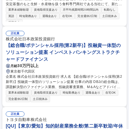
安定基盤のもと生鮮・水産物を扱う食料専門商社である当社にて、新たに
営業担当を募集いたします。具体的には以下の業務をお任せします。事業
業界未経験歓迎
資格取得支援あり
月平均残業時間20時間以内
転勤なし
拡大による追加募集となります。 【業務内容】食品輸出部署における仕入
英語
時短勤務あり
退職金あり
在宅OK
完全週休2日制
土日祝休み
開拓・海外販売営業 をお任せいたします。 ■海外顧客への商品提案■メニ
服装自由
ュー提案■採用登録し■規格書英訳■規制確認■仕入先の開拓■展示会におけ
る仕入商談■展示会出展■国内外出張・商談■契約締結■与信管理■輸出業務
正社員
■受発注確認■販売管理■分析■戦略策定 等 募集職種 【食品・海外営業】第
株式会社日本政策投資銀行
二新卒歓迎！/三井物産100%子会社で安定基盤
【総合職/ポテンシャル採用(第2新卒)】投融資一体型の
ソリューション提案 インベストバンキングストラクチ
ャードファイナンス
30万円以上
月給
東京都千代田区
企業名 株式会社日本政策投資銀行 求人名 【総合職/ポテンシャル採用(第2
新卒)】投融資一体型のソリューション提案 仕事の内容 DBJの総合職は、
課題解決型のファイナンス業務、投融資審査業務、M＆Aなどアドバイザ
リー業務、地域戦略企画業務など、多様な業務に精通し、複数の専門性を
業界未経験歓迎
資格取得支援あり
時短勤務あり
退職金あり
在宅OK
掛け合わせて広く社会に貢献していく職種です。 入社後は、横断的なロー
完全週休2日制
土日祝休み
テーションを経て適性や専門性に応じたキャリアを形成していただきま
す。総合職として入社いただき、下記いずれかの部門でご活躍いただきま
す。※未経験の方に関しては、入行後3ヶ月間の金融の実務を学んでいた
正社員
だく研修を準備しております。 ・法人RM業務・金融機能業務・コーポレ
トヨタ自動車株式会社
ート・ナレッジ業務 ※それぞれの業務内容に関しては、別途その他労働条
[QU]【東京/愛知】知的財産業務全般/第二新卒歓迎/年休
件備考欄に記載 募集職種 【総合職/ポテンシャル採用(第2新卒)】投融資一