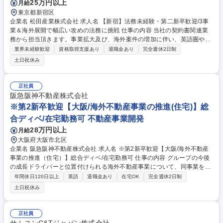
25万円以上
月給
東京都新宿区
企業名 松田産業株式会社 求人名 【新宿】法務未経験・第二新卒歓迎/3事
業＆海外展開で幅広い攻めの法務に挑戦 仕事の内容 当社の契約書関連業
務から担当頂きます。事業拡大及び、海外案件の増加に伴い、英語圏や中
国・東南アジア等の契約も増加。更に多岐事業にわたる契約となるため、
業界未経験歓迎
資格取得支援あり
退職金あり
完全週休2日制
グローバルに法務のキャリアを積むことが可能です。 【詳細業務】 ■契約
土日祝休み
関連業務(契約書のレビュー、リバイス、作成、交渉、手続き) ■法律相談
■法的トラブルの対応 ■訴訟対応 ■顧問弁護士対応 ■ガバナンス対応 ■M&A
■産業廃棄物関連の法令対応 ■リスク対策業務 ■コンプライアンス関連業務
正社員
等 ※業務内容の変更の範囲：当社業務全般 募集職種 【新宿】法務未経
阪急阪神不動産株式会社
験・第二新卒歓迎/3事業＆海外展開で幅広い攻めの法務に挑戦
※第2新卒歓迎【大阪/海外不動産事業の推進(住宅)】総
合ディベ/在宅勤務可 不動産事業開発
28万円以上
月給
大阪府大阪市北区
企業名 阪急阪神不動産株式会社 求人名 ※第2新卒歓迎【大阪/海外不動産
事業の推進（住宅）】総合ディベ/在宅勤務可 仕事の内容 グループの今後
の成長ドライバーと位置付けられる海外不動産事業について、同事業を一
手に担う阪急阪神不動産(株)では、海外の住宅分譲事業（集合住宅・戸建
年間休日120日以上
英語
退職金あり
在宅OK
完全週休2日制
て・大規模開発）を積極的に拡大しています。 ・プロジェクトの推進・商
土日祝休み
品企画、販売計画、事業計画の策定 ・マーケット調査・新規案件の探索、
投資スキームの検討 ・戦略・中期計画の策定 駐在がやっているのは現地
パートナーとのコミュニケーション・国内はその情報をまとめて社内の決
正社員
裁を取っていく ・販売管理や戸数管理を進める・中期予算の作成をしたも