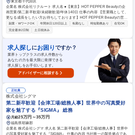
東京都千代田区
企業名 株式会社リクルート 求人名 ●【東京】HOT PEPPER Beautyの企
画営業/第二新卒歓迎/未経験歓迎/年休140日 仕事の内容 【営業職として、
更なる成長をしたい方お待ちしております】HOT PEPPER Beautyの営業
職として、各種サロンの集客の問題の解決・業務支援サービスを導入など
副業・WワークOK
年間休日120日以上
転勤なし
時短勤務あり
在宅OK
経営のパートナーとして、ご支援をお任せします。 【業務詳細】各種美容
完全週休2日制
土日祝休み
系サロンクライアントへ新規・既存営業をお任せします。ただサービスを
売るのではなく、顧客ヒアリングを起点に店舗集客UPの課題解決提案を
行います。より効果のある記事提案、キャンペーンや特別メニューの提
求人探し
お困り
に
ですか？
案、店舗ブランディング企画提案等にも挑戦できます。 【育成環境】全国
業界トップクラスの求人件数から
約2,000人の営業がおり、座学・OJTの体制は整っています。毎年多くの
あなたの力を最大限に発揮できる
方が3年間の成長を求めご入社されています。 募集職種 ●【東京】HOT P
求人探しをお手伝いします。
EPPER Beautyの企画営業/第二新卒歓迎/未経験歓迎/年休140日
アドバイザーに相談する
正社員
株式会社シグマ
第二新卒歓迎【会津工場/総務人事】世界中の写真愛好
家を魅了する『SIGMA』 総務
25万円～35万円
月給
福島県耶麻郡
企業名 株式会社シグマ 求人名 第二新卒歓迎【会津工場/総務人事】世界中
の写真愛好家を魅了する『SIGMA』 仕事の内容 当社唯一の製造拠点であ