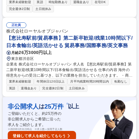
単なる運用保守に留まらず、現地の業務をITで変革する「社内コンサルタ
業界未経験歓迎
英語
時短勤務あり
退職金あり
在宅OK
ント」としての役割を担っていただきます。 ■海外拠点への共通ソフトウ
完全週休2日制
土日祝休み
ェアの導入・展開■クラウドサービスの活用と推進■グローバルベースでの
IT運用設計 【この仕事の魅力】●希望と適性があれば1-2年後には海外トレ
ーニーで海外勤務経験可能●IT×語学力という経験を積むことが可能なため
正社員
今後のグローバル人材としてのキャリアアップ可能●フレックス/在宅勤務
株式会社ローヤルオブジャパン
などライフスタイルにあった働き方も可能 募集職種 【IT部/社内SE (グロ
【恵比寿駅前/貿易事務】第二新卒歓迎/残業10時間以下/
ーバル担当)】第二新卒歓迎/海外拠点のIT支援
日本食輸出/英語活かせる 貿易事務/国際事務/英文事務
26万3000円以上
月給
東京都渋谷区
企業名 株式会社ローヤルオブジャパン 求人名 【恵比寿駅前/貿易事務】第
二新卒歓迎/残業10時間以下/日本食輸出/英語活かせる 仕事の内容 海外の
得意先からの受注に基づき、以下の業務を担当していただきます。 ・商品
(調味料・飲料・麺・菓子等の加工食品)の調達・出荷・納品に関する管理
業界未経験歓迎
年間休日120日以上
月平均残業時間20時間以内
転勤なし
業務 ・輸出に必要な書類の作成（専用貿易システム使用） ・輸送・通関
英語
退職金あり
完全週休2日制
土日祝休み
手配、納期・数量調整などのコーディネーション業務 ・海外顧客や仕入先
とのメールおよび電話対応（英語使用あり） ・社内各部門・物流業者との
連携業務 ・その他、部門内での事務サポート業務全般 募集職種 【恵比寿
※
非公開求人
25
万件
は
以上
駅前/貿易事務】第二新卒歓迎/残業10時間以下/日本食輸出/英語活かせる
ご登録いただくと、約
25
万件の
非公開求人からご希望に沿った
求人をご紹介します。
※
2026年3月31日時点 ※求人数＝採用予定人数
登録して求人を紹介してもらう