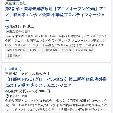
に基づく戦略提案、新規プロダクトの開発支援 ■海外調査パートナーやグ
東宝株式会社
ローバル社との連携、進捗・品質管理、新規開拓 募集職種 ★【海外事業
第2新卒・業界未経験歓迎【アニメオープン/企画】アニ
推進】第二新卒歓迎/ビジネス英語力×営業経験を活かす/1031082
メ、映画等エンタメ企業 不動産プロパティマネージャ
ー
33万円以上
月給
東京都千代田区
企業名 東宝株式会社 求人名 第2新卒・業界未経験歓迎【アニメオープン/
企画】アニメ、映画等エンタメ企業 仕事の内容 アニメーション事業にお
ける「企画」のアシスタント業務をご担当いただきます。ご経験や適性、
ご希望を考慮し、下記いずれかのポジションに配属されます。 【アニメ企
業界未経験歓迎
転勤なし
退職金あり
在宅OK
完全週休2日制
画アシスタントプロデューサー業務】 アニメーション事業における企画製
土日祝休み
作のアシスタント業務をご担当いただきます。クリエイティブ、プロデュ
ース、ビジネス面、音楽 【アニメ宣伝アシスタントプロデューサー業務】
多様なプロモーションで作品を国内外のアニメファンに広くお届けするお
正社員
仕事です。宣伝企画、クリエイティブ、デジタルプロモーションイベント
三菱HCキャピタル株式会社
企画など 募集職種 第2新卒・業界未経験歓迎【アニメオープン/企画】ア
【IT部/社内SE (グローバル担当)】第二新卒歓迎/海外拠
ニメ、映画等エンタメ企業
点のIT支援 社内システムエンジニア
39万円～62万7000円
月給
東京都江東区
企業名 三菱ＨＣキャピタル株式会社 求人名 【IT部/社内SE (グローバル担
当)】第二新卒歓迎/海外拠点のIT支援 仕事の内容 世界各国の海外拠点に対
し、共通ソフトウェアの導入やクラウド活用を通じたIT支援を行います。