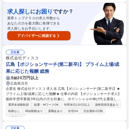
工程認定にかかる事務局，監査実施 ・第三者認証や顧客による認証にかか
る事務局，監査受審対応 ■サプライヤ品質管理業務 募集職種 ■【愛知/第二
求人探し
お困り
に
ですか？
新卒歓迎】航空エンジンの品質保証業務
業界トップクラスの求人件数から
あなたの力を最大限に発揮できる
求人探しをお手伝いします。
アドバイザーに相談する
正社員
株式会社ディスコ
広島【ポジションサーチ(第二新卒)】 プライム上場/成
果に応じた報酬 総務
20万円以上
月給
広島県呉市
企業名 株式会社ディスコ 求人名 広島【ポジションサーチ(第二新卒)】★
プライム上場/成果に応じた報酬★ 仕事の内容 【ポジションサーチ求人】
最終学歴卒業後3年以内の方を対象に、ポテンシャルや伸び代を重視した
採用を積極的に行っています。 新卒として翌年入社者と共に新人研修を受
業界未経験歓迎
副業・WワークOK
年間休日120日以上
資格取得支援あり
けることもできますし、中途入社者として特定の業務からスタートするこ
転勤なし
時短勤務あり
退職金あり
在宅OK
完全週休2日制
ともできます。 募集職種 広島【ポジションサーチ(第二新卒)】★プライム
土日祝休み
上場/成果に応じた報酬★
正社員