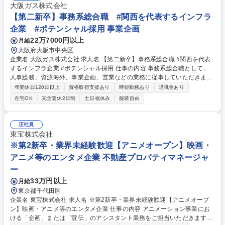
大阪ガス株式会社
【第二新卒】事務系総合職 #関西を代表するインフラ
企業 #ポテンシャル採用 事業企画
22万7000円以上
月給
大阪府大阪市中央区
企業名 大阪ガス株式会社 求人名 【第二新卒】事務系総合職 #関西を代表
するインフラ企業 #ポテンシャル採用 仕事の内容 事務系総合職として、
人事総務、資源海外、事業企画、営業などの業務に従事していただきま
す。 【業務内容の一例】■所属事業部の勤労業務 ■海外に関係する各種業
年間休日120日以上
資格取得支援あり
時短勤務あり
退職金あり
務 ■営業部門の企画スタッフ、ルート営業 【キャリアパス】入社後の配属
在宅OK
完全週休2日制
土日祝休み
服装自由
ポジションで一定期間ご活躍頂いた後、本人の適性及び将来のキャリアを
鑑みてジョブローテーションを行います。 【育成】OJTでの現場育成や研
修カリキュラムを通じて、Daigasグループの業務で必要となる知識につい
正社員
て学んでいただきます。 募集職種 【第二新卒】事務系総合職 #関西を代
東宝株式会社
表するインフラ企業 #ポテンシャル採用
※第2新卒・業界未経験歓迎【アニメオープン】映画・
アニメ等のエンタメ企業 不動産プロパティマネージャ
ー
33万円以上
月給
東京都千代田区
企業名 東宝株式会社 求人名 ※第2新卒・業界未経験歓迎【アニメオープ
ン】映画・アニメ等のエンタメ企業 仕事の内容 アニメーション事業にお
ける「企画」または「宣伝」のアシスタント業務をご担当いただきます。