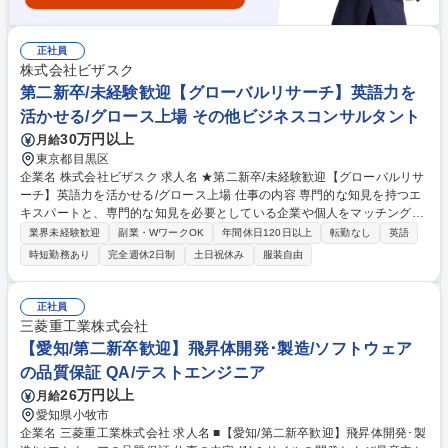
正社員
株式会社ビザスク
第二新卒/未経験歓迎【グローバルリサーチ】英語力を
活かせる/グロース上場 その他ビジネスコンサルタント
30万円以上
月給
東京都目黒区
企業名 株式会社ビザスク 求人名 ★第二新卒/未経験歓迎【グローバルリサ
ーチ】英語力を活かせる/グロース上場 仕事の内容 専門的な知見を持つエ
キスパートと、専門的な知見を必要としている企業や個人をマッチングす
るスポットコンサルティングサービス(ビザスクinterview)を提供する当社
業界未経験歓迎
副業・WワークOK
年間休日120日以上
転勤なし
英語
にて、海外調査に関する案件をお任せします。 【具体的には】■日本企業
時短勤務あり
完全週休2日制
土日祝休み
服装自由
からの海外調査依頼に対する要件定義・課題整理 ■業界・地域・職種に応
じた海外エキスパートのリサーチ・スクリーニング ■自社DBや外部ネット
ワークを活用した提案リスト作成 ■マッチング成立後の追加提案・フォロ
正社員
ーアップ ■語学力を活かした多様なバックグラウンドとのコミュニケーシ
三菱重工業株式会社
ョン ※半年～1年後にはプロジェクトマネージャーとして業務範囲を拡張
【愛知/第二新卒歓迎】飛昇体開発･製造/ソフトウェア
予定 募集職種 ★第二新卒/未経験歓迎【グローバルリサーチ】英語力を活
の品質保証 QA/テストエンジニア
かせる/グロース上場
26万円以上
月給
愛知県小牧市
企業名 三菱重工業株式会社 求人名 ■【愛知/第二新卒歓迎】飛昇体開発･製