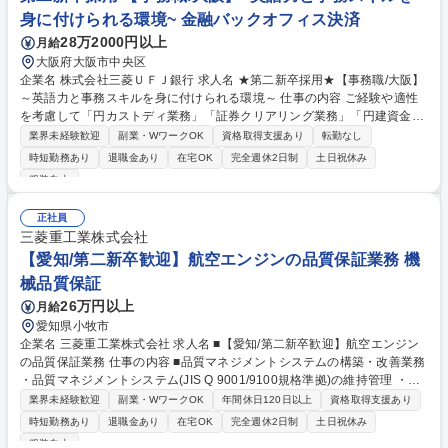
会やJA向けのシステム運用・保守を行う業務。 募集職種 【神戸/総合職】
身に付けられる環境~ 金融バックオフィス決済
第二新卒・未経験歓迎/JAの信用事業部門/地域密着/地元貢献
28万2000円以上
月給
大阪府大阪市中央区
企業名 株式会社三菱ＵＦＪ銀行 求人名 ★第二新卒採用★【事務職/大阪】
～英語力と事務スキルを身に付けられる環境～ 仕事の内容 ご経験や適性
を考慮して「円カストディ業務」「証券クリアリング業務」「円建資金決
済事務」いずれかの事務業務を担当いただきます。 ※詳細は、下部「その
業界未経験歓迎
副業・WワークOK
資格取得支援あり
転勤なし
他勤務条件に関する備考」欄もご参照ください。 【魅力】■メールを中心
時短勤務あり
退職金あり
在宅OK
完全週休2日制
土日祝休み
とした英語でのやり取りがメインとなりますので、日常的に英語力を高め
服装自由
ていくことが出来ます。 ■収益貢献だけでなく本邦金融市場の決済インフ
ラを支える事業として、社会的意義が高い領域で事務の専門性を高めてい
正社員
くことができます。 ■面倒見の良い社員が多く、業務未経験の方でも安心
三菱重工業株式会社
してキャリアアップできる環境です。 募集職種 ★第二新卒採用★【事務
【愛知/第二新卒歓迎】航空エンジンの品質保証業務 機
職/大阪】～英語力と事務スキルを身に付けられる環境～
械品質保証
26万円以上
月給
愛知県小牧市
企業名 三菱重工業株式会社 求人名 ■【愛知/第二新卒歓迎】航空エンジン
の品質保証業務 仕事の内容 ■品質マネジメントシステムの構築・改善業務
・品質マネジメントシステム(JIS Q 9001/9100規格準拠)の維持管理 ・内
部監査，マネジメントレビュー等の社内事務局 ・飛行安全の啓蒙・啓発活
業界未経験歓迎
副業・WワークOK
年間休日120日以上
資格取得支援あり
動に関する社内事務局 ■特殊工程管理業務 ・特殊工程(熱処理，溶接，溶
時短勤務あり
退職金あり
在宅OK
完全週休2日制
土日祝休み
射，表面処理等)のプロセス維持管理 ・海外/国内サプライヤ，社内の特殊
服装自由