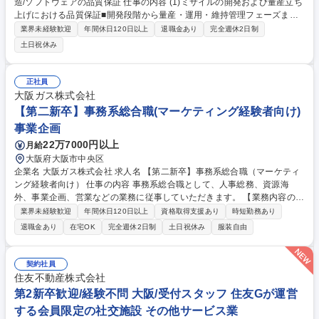
造/ソフトウェアの品質保証 仕事の内容 (1)ミサイルの開発および量産立ち
上げにおける品質保証■開発段階から量産・運用・維持管理フェーズまで
一貫した品質保証のプランニング（品質基準、工程設計等）■要求仕様や
業界未経験歓迎
年間休日120日以上
退職金あり
完全週休2日制
設計図面のレビュー、改善フィード バック■製造、試験結果の妥当性評価
土日祝休み
■問題発生時のトラブル対応と是正改善■海外共同開発／輸出やライセンス
国産事業における品質管理体制の構築(2)シミュレーションソフトウェアの
品質保証■要求仕様書のレビューとソフトウェア設計の品質保証（設計書
正社員
レビュー、検証観点の洗い出し、バグ分析）■プログラム動作仕様の検証
大阪ガス株式会社
／挙動シミュレーション結果のレビュー、テスト設計と改善提案■開発プ
【第二新卒】事務系総合職(マーケティング経験者向け)
ロセスの構築、妥当性評価 募集職種 ■【愛知/第二新卒歓迎】飛昇体開発･
事業企画
製造/ソフトウェアの品質保証
22万7000円以上
月給
大阪府大阪市中央区
企業名 大阪ガス株式会社 求人名 【第二新卒】事務系総合職（マーケティ
ング経験者向け） 仕事の内容 事務系総合職として、人事総務、資源海
外、事業企画、営業などの業務に従事していただきます。 【業務内容の一
例】■所属事業部の勤労業務 ■海外に関係する各種業務 ■営業部門の企画ス
業界未経験歓迎
年間休日120日以上
資格取得支援あり
時短勤務あり
タッフ、ルート営業 【キャリアパス】入社後の配属ポジションで一定期間
退職金あり
在宅OK
完全週休2日制
土日祝休み
服装自由
ご活躍頂いた後、本人の適性及び将来のキャリアを鑑みてジョブローテー
ションを行います。 【育成】OJTでの現場育成や研修カリキュラムを通じ
て、Daigasグループの業務で必要となる知識について学んでいただきま
契約社員
す。 募集職種 【第二新卒】事務系総合職（マーケティング経験者向け）
住友不動産株式会社
第2新卒歓迎/経験不問 大阪/受付スタッフ 住友Gが運営
する会員限定の社交施設 その他サービス業