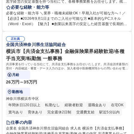
黒字経営の安定基盤を持つ当社にて、各種事務業務をお任せします。残業
がほぼ発生せず、連続した日程の有給取得が可能なため、WLBを整えたい
必要な経験・能力等
方にお勧めの環境です！ 入社後はOJTを通じて丁寧に研修を行いますの
必要な経験・能力等 ＼業界・職種未経験OK！早期入社が可能な方へ！／
で、事務未経験の方でも安心して臨むことができます。 【業務詳細】■電
【必須】■2026年9月1日までのご入社が可能な方 ■基本的なPCスキル
話・来客対応 ■物件の鍵や社内の備品管理 ■データ入力や書類作成 ■契約
（Word・Excel） 【魅力】 ■創業以来黒字の安定した経営基盤で長期的に
書などのファイリング ■郵送物の仕訳・発送 など 募集職種 ◆急募｜9月1
安心して働ける環境 ■残業ほぼなしで働きやすさ抜群、プライベートとの
日入社◆【渋谷/一般事務】未経験歓迎/年休124日/残業ほぼ無
両立が可能 ■有給取得を積極的に推奨、年間10日程度の取得実績 ■1ヶ月
正社員
のOJTで業務を習得可能、未経験でもしっかりサポート 学歴・資格 学
全国共済神奈川県生活協同組合
歴：大学院 大学 高専 短大 語学力： 資格：
横浜市【共済金支払事務】金融保険業界経験歓迎/各種
手当充実/転勤無 一般事務
共済事業を行っている当社にて、共済金支払事務をお任せいたします。共済金請求書類の
受付・内容確認・審査・データ入力のほか、加入者様や医療機関等からの問い合わせ電話
対応や書類発送等を担当します。
月給
26万円～35万円
勤務地
神奈川県横浜市中区
年間休日120日以上
転勤なし
経験者歓迎
退職金あり
在宅OK
賞与あり
育休あり
完全週休2日制
交通費支給
駅近5分以内
土日祝休み
仕事の内容
企業名 全国共済神奈川県生活協同組合 求人名 横浜市【共済金支払事務】
金融保険業界経験歓迎/各種手当充実/転勤無 仕事の内容 共済事業を行って