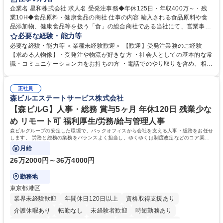
企業名 星和株式会社 求人名 受発注事務◆年休125日・年収400万～・残
業10H◆食品原料・健康食品の商社 仕事の内容 輸入される食品原料や食
品添加物、健康食品等を扱う「食」の総合商社である当社にて、営業事務
として営業サポートや書類作成、データ入力、電話対応などの業務をお任
必要な経験・能力等
せします。 ・受注／出荷指示／売上管理／仕入管理／在庫管理／お客様や
必要な経験・能力等 ＜業種未経験歓迎＞ 【歓迎】受発注業務のご経験
倉庫と電話確認など、販売に関わる事務、営業サポートをお願いします。
【求める人物像】・受発注や物流が好きな方 ・社会人としての基本的な常
・入社後は商品について覚えることから始め、先輩社員OJTと共に業務を
識・コミュニケーション力をお持ちの方 ・電話でのやり取りを含め、相手
進めて頂きます。未経験から始めた方も多数活躍中です。 [業務内容の変
の要件を正しく理解し対応できる方 ・数量・在庫・出荷数などの数値を正
更の範囲:会社の定める業務] 募集職種 受発注事務◆年休125日・年収400
確に扱う業務に抵抗がない方 ・PCを業務で日常的に使用しており、四則
万～・残業10H◆食品原料・健康食品の商社
正社員
演算ができる方 ・業務ルールや指示を理解し、行動できる方 学歴・資格
森ビルエステートサービス株式会社
学歴：大学院 大学 短大 語学力： 資格：
【森ビルG】人事・総務 賞与5ヶ月 年休120日 残業少な
め リモート可 福利厚生/労務/給与管理人事
森ビルグループの安定した環境で、バックオフィスから会社を支える人事・総務をお任せ
します。 労務と総務の業務をバランスよく担当し、ゆくゆくは制度改定などのコア業務
にも挑戦できる、やりがいある環境です。
月給
26万2000円～36万4000円
勤務地
東京都港区
業界未経験歓迎
年間休日120日以上
資格取得支援あり
介護休暇あり
転勤なし
未経験者歓迎
時短勤務あり
経験者歓迎
退職金あり
在宅OK
賞与あり
育休あり