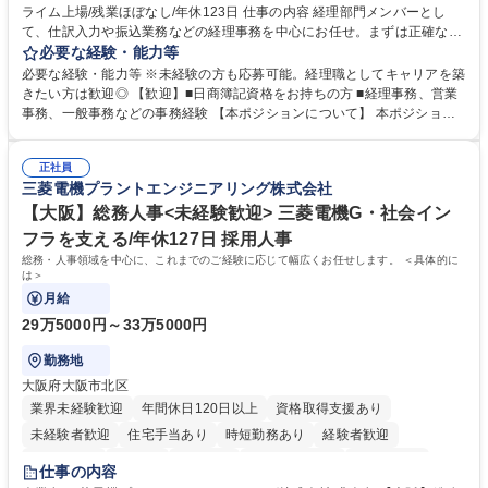
ライム上場/残業ほぼなし/年休123日 仕事の内容 経理部門メンバーとし
寮・社宅あり
て、仕訳入力や振込業務などの経理事務を中心にお任せ。まずは正確な入
力・確認業務からスタートし、既存メンバーと一緒に業務を進めながら段
必要な経験・能力等
階的に経理知識を身につけていただきます。 【具体的には】 ■社内稟議に
必要な経験・能力等 ※未経験の方も応募可能。経理職としてキャリアを築
基づく仕訳入力 ■月末の振込業務 ■明細作成 ■伝票処理、記帳業務 ■既存
きたい方は歓迎◎ 【歓迎】■日商簿記資格をお持ちの方 ■経理事務、営業
メンバーの業務サポート 【将来的には】 ■月次決算補助 ■四半期・年次決
事務、一般事務などの事務経験 【本ポジションについて】 本ポジション
算補助 ■有価証券報告書など開示資料作成補助 ■海外子会社を含む連結決
の魅力は、プライム上場企業の経理部門で、未経験から経理キャリアをス
算補助 ※3～5年程度を目安に、徐々に決算業務へ業務範囲を広げていく
タートできる点です。まずは仕訳入力や振込業務など基礎的な業務から担
想定です。 募集職種 未経験歓迎【経理/みなとみらい】プライム上場/残業
正社員
当し、3～5年をかけて月次決算・四半期決算・開示資料作成補助などへス
三菱電機プラントエンジニアリング株式会社
ほぼなし/年休123日
テップアップできます。また、残業は通常月ほぼなく、決算月でも10時間
未満のため、無理なく経理として専門性を身につけられる環境です。 学
【大阪】総務人事<未経験歓迎> 三菱電機G・社会イン
歴・資格 学歴：大学院 大学 高専 短大 専修学校 高校 語学力： 資格：日商
フラを支える/年休127日 採用人事
簿記検定1級 日商簿記検定2級
総務・人事領域を中心に、これまでのご経験に応じて幅広くお任せします。 ＜具体的に
は＞
月給
29万5000円～33万5000円
勤務地
大阪府大阪市北区
業界未経験歓迎
年間休日120日以上
資格取得支援あり
未経験者歓迎
住宅手当あり
時短勤務あり
経験者歓迎
退職金あり
在宅OK
賞与あり
完全週休2日制
交通費支給
仕事の内容
駅近5分以内
土日祝休み
服装自由
寮・社宅あり
食事補助あり