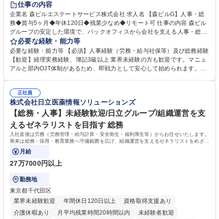
仕事の内容
完全週休2日制
交通費支給
長期歓迎
駅近5分以内
土日祝休み
企業名 森ビルエステートサービス株式会社 求人名 【森ビルG】人事・総
務◆賞与5ヶ月◆年休120日◆残業少なめ◆リモート可 仕事の内容 森ビル
グループの安定した環境で、バックオフィスから会社を支える人事・総務
をお任せします。 労務と総務の業務をバランスよく担当し、ゆくゆくは制
必要な経験・能力等
度改定などのコア業務にも挑戦できる、やりがいある環境です。 ■勤怠管
必要な経験・能力等 【必須】人事経験（労務・給与社保等）及び総務経験
理、給与計算、社会保険手続き、年末調整等の労務管理全般 ■入退社手続
【歓迎】経理実務経験、簿記3級以上 業界未経験の方も歓迎です。マニュ
き、社内規定の改定や人事制度改定などのコア業務 ■社内イベントの企画
アルと部内OJT体制があるため、即戦力として安心して始められます。
運営やその他総務業務全般 ※労務と総務を1：1の割合でお任せ。 入社後
【魅力・やりがい】森ビルGの安定基盤で労務から総務まで幅広く携われ
は部内のOJTを中心に、あなたの経験に合わせて不足している部分はいつ
ます。定型業務に留まらず、社内規定や人事制度の改定など会社のコア業
でも質問・相談できる環境が整っているため、安心して成長できます。 募
正社員
務に挑戦できるため、自身の成長と組織への貢献度をダイレクトに実感で
株式会社日立医薬情報ソリューションズ
集職種 【森ビルG】人事・総務◆賞与5ヶ月◆年休120日◆残業少なめ◆
きます。 残業少なめ、週1日リモート可など、ワークライフバランスを保
リモート可
ち長期活躍できる環境です。 「これまでの幅広い経験を活かし、長期的な
【総務・人事】未経験歓迎/日立グループ/組織運営を支
キャリアを築きたい」という前向きな意欲と挑戦を全力で応援します。 学
えるゼネラリストを目指す 総務
歴・資格 学歴：大学院 大学 高専 短大 専修学校 高校 語学力： 資格：日商
入社直後は労務（労務管理・給与計算・安全衛生・福利厚生等）からお任せいたします。
簿記検定1級 日商簿記検定2級 日商簿記検定3級
将来は総務・採用・教育業務へ守備範囲を広げ、組織運営を支えるゼネラリストをめざせ
ます。
月給
27万7000円以上
勤務地
東京都千代田区
業界未経験歓迎
年間休日120日以上
資格取得支援あり
介護休暇あり
月平均残業時間20時間以内
未経験者歓迎