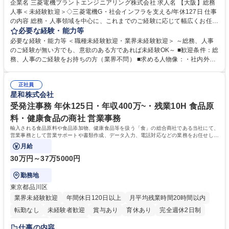
企業名 三菱電機プラントエンジニアリング株式会社 求人名 【大阪】総務
人事＜未経験歓迎＞◇三菱電機G・社会インフラを支える/年休127日 仕事
の内容 総務・人事領域を中心に、これまでのご経験に応じて幅広くお任せ
します。 ＜具体的には＞ ・総務/人事労務（給与・社保・勤怠管理など）
必要な経験・能力等
・採用・教育研修 ・福利厚生運用 など ※基本的には事務所勤務ですが、
必要な経験・能力等 ＜職種未経験歓迎・業界未経験歓迎＞ ～総務、人事
採用や教育等の業務内容により、関西圏以外への日帰り・宿泊を伴う国内
のご経験が無い方でも、意欲のある方であれば未経験OK～ ■歓迎条件：総
出張もございます。 ※担当業務を持ちつつ、お互いに助け合いながら、総
務、人事のご経験をお持ちの方（業界不問） ■求める人物像：・社内外の
務部という組織として協力しながら進める体制です。 募集職種 【大阪】
関係各部門との調整を率先して行い、業務を円滑に遂行できる協調性やコ
総務人事＜未経験歓迎＞◇三菱電機G・社会インフラを支える/年休127日
ミュニケーション能力を持っている方 ・人事総務領域に興味がありゼネラ
正社員
リスト志向をお持ちの方 学歴・資格 学歴：大学院 大学 語学力： 資格：
星和株式会社
受発注事務 年休125日・年収400万~・残業10H 食品原
料・健康食品の商社 営業事務
輸入される食品原料や食品添加物、健康食品等を扱う「食」の総合商社である当社にて、
営業事務として営業サポートや書類作成、データ入力、電話対応などの業務をお任せしま
す。
月給
30万円～37万5000円
勤務地
東京都品川区
業界未経験歓迎
年間休日120日以上
月平均残業時間20時間以内
転勤なし
未経験者歓迎
賞与あり
育休あり
完全週休2日制
交通費支給
土日祝休み
仕事の内容