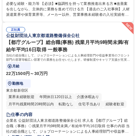
善をお任せ。 【教育制度】ご入社後、育成担当とペアになりながらOJTに
必要な経験・能力等 【必須】■協調性を持って業務推進出来る方 ■改善案
て業務を覚えていただくことが可能です。業務システムがきちんと構築さ
を出しながら、主体的に業務を進めて行ける方 【過去のご入社事例】人材
れているため、スムーズに仕事に慣れることができる環境です。また、
派遣業界や保育業界等、メーカー以外、営業事務未経験者の入社実績有
「チームで成果を出す文化」があり、良いやり方を積極的に共有しながら
【当社の事務職について】単なる事務ではなく主体性を発揮したサポート
常に改善を目指す風土のため、安心して業務に取り組んでいただけます。
により、キーエンスの付加価値向上に貢献します。ベースの定型業務に加
募集職種 【大阪・京都・滋賀】営業事務 ※未経験可
正社員
えて、お客様や社員の状況に合わせ、能動的なサポート、改善の動きも期
公益財団法人東京都道路整備保全公社
待され。組織を支えるスペシャリストとして、チームに貢献し、結果的に
社員から頼られる存在になることができます。平均19:30の退勤以降の業
【都庁グループ】総合職(事務) 残業月平均9時間未満/有
務の持ち帰りも禁止されており、メリハリのある働き方となります。 学
給年平均16日取得 一般事務
歴・資格 学歴：大学院 大学 高専 短大 語学力： 資格：
当社の総合職として、ジョブローテーションによる人事経理部門や収益事業等のフロント
部門の部署等幅広い部署での業務をお任せいたします。研修制度やキャリア支援が充実し
ております！ ※下記業務詳細
月給
22万1500円～30万円
勤務地
東京都新宿区
業界未経験歓迎
年間休日120日以上
介護休暇あり
月平均残業時間20時間以内
転勤なし
住宅手当あり
経験者歓迎
研修あり
退職金あり
賞与あり
完全週休2日制
交通費支給
仕事の内容
駅近5分以内
資格取得手当あり
食事補助あり
企業名 公益財団法人東京都道路整備保全公社 求人名 【都庁グループ】総
合職（事務）◇残業月平均9時間未満／有給年平均16日取得 仕事の内容 当
社の総合職として、ジョブローテーションによる人事経理部門や収益事業