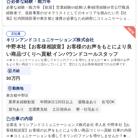
等のフロント部門の部署等幅広い部署での業務をお任せいたします。研修
必要な経験・能力等
制度やキャリア支援が充実しております！ ※下記業務詳細 【業務詳細】■
必要な経験・能力等 【歓迎】営業経験or総務/人事/経理経験or官公庁職員
管理部門：広報、人事、経理など当公社の運営に係る管理業務 ■収益部
経験者で、道路事業のゼネラリストとしてのキャリアを積みたい方【社
門：駐車場の新規開拓、管理運営、新宿駅西口広場の「イベントコーナ
風】社内関係部署や東京都と連携が必要なため綿密にコミュニケーション
ー」などの管理運営 ■道路部門：整備の急がれる骨格幹線道路や木造住宅
を図っています。 【業務の魅力】■幅広く携われる：総合職（事務）で
密集地域の特定整備路線の用地取得、道路に関する普及啓発事業、都内の
は、駐車場の管理運営や道路用地の取得、公益財団法人の中枢を担う管理
道路施設や道路工事現場の見学ツアー事業 ※入社後は上記いずれかの部門
正社員
部門など多岐に渡る業務を経験できます。 ■様々なプロジェクト：駐車場
キリンアンドコミュニケーションズ株式会社
へ配属。※業務内容変更の範囲：会社の定める業務 募集職種 【都庁グル
事業の他、新宿駅西口広場内に設置された照明を兼ねた広告「ブライトサ
ープ】総合職（事務）◇残業月平均9時間未満／有給年平均16日取得
イン」の管理運営を行うなど、事業収益を生み出す活動を積極的に行って
中野本社【お客様相談室】お客様のお声をもとにより良
います。 学歴・資格 学歴：大学院 大学 高専 短大 専修学校 高校 語学力：
い商品づくりへ貢献 インバウンドコールスタッフ
資格：
≪★コミュニケーションを通してキリンのファンを増やしませんか？★≫ お客様のお声
をより良い商品づくりに活かしていく上で、窓口となるお客様相談室でのお仕事です。
月給
30万円
勤務地
東京都中野区
業界未経験歓迎
年間休日120日以上
退職金あり
在宅OK
賞与あり
交通費支給
土日祝休み
寮・社宅あり
仕事の内容
企業名 キリンアンドコミュニケーションズ株式会社 求人名 中野本社【お
客様相談室】お客様のお声をもとにより良い商品づくりへ貢献 仕事の内容
≪★コミュニケーションを通してキリンのファンを増やしませんか？★≫