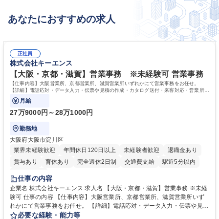
あなたにおすすめの求人
正社員
株式会社キーエンス
【大阪・京都・滋賀】営業事務 ※未経験可 営業事務
【仕事内容】大阪営業所、京都営業所、滋賀営業所いずれかにて営業事務をお任せ。
【詳細】電話応対・データ入力・伝票や見積の作成・カタログ送付・来客対応・営業所内
で発生する事務業務や業務改善をお任せ。
月給
27万9000円～28万1000円
勤務地
大阪府大阪市淀川区
業界未経験歓迎
年間休日120日以上
未経験者歓迎
退職金あり
賞与あり
育休あり
完全週休2日制
交通費支給
駅近5分以内
土日祝休み
仕事の内容
企業名 株式会社キーエンス 求人名 【大阪・京都・滋賀】営業事務 ※未経
験可 仕事の内容 【仕事内容】大阪営業所、京都営業所、滋賀営業所いず
れかにて営業事務をお任せ。 【詳細】電話応対・データ入力・伝票や見積
の作成・カタログ送付・来客対応・営業所内で発生する事務業務や業務改
必要な経験・能力等