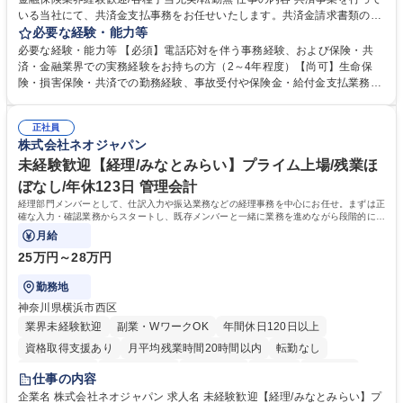
いる当社にて、共済金支払事務をお任せいたします。共済金請求書類の受
付・内容確認・審査・データ入力のほか、加入者様や医療機関等からの問
必要な経験・能力等
い合わせ電話対応や書類発送等を担当します。 ■共済金請求書類の受付、
必要な経験・能力等 【必須】電話応対を伴う事務経験、および保険・共
内容確認、および共済金支払に関する審査・事務処理業務全般を担当 ■専
済・金融業界での実務経験をお持ちの方（2～4年程度）【尚可】生命保
用システムへのデータ入力、各種必要書類の作成・発送作業 ■加入者様や
険・損害保険・共済での勤務経験、事故受付や保険金・給付金支払業務経
医療機関等からの各種問い合わせに対する丁寧かつ迅速な電話応対 ■現場
験がある方 【求める人物像】■相手の立場に立った丁寧な対応ができる方
調査の対応および業務プロセスの改善活動 【業務内容の変更範囲】当社の
■チームワークを大切にし、素直に学べる方★外勤の保険営業から内勤事
指定する業務 募集職種 横浜市【共済金支払事務】金融保険業界経験歓迎/
正社員
務へのキャリアチェンジ希望者も大歓迎です！ 学歴・資格 学歴：大学院
株式会社ネオジャパン
各種手当充実/転勤無
大学 高専 短大 専修学校 高校 語学力： 資格：
未経験歓迎【経理/みなとみらい】プライム上場/残業ほ
ぼなし/年休123日 管理会計
経理部門メンバーとして、仕訳入力や振込業務などの経理事務を中心にお任せ。まずは正
確な入力・確認業務からスタートし、既存メンバーと一緒に業務を進めながら段階的に経
理知識を身につけていただきます。
月給
25万円～28万円
勤務地
神奈川県横浜市西区
業界未経験歓迎
副業・WワークOK
年間休日120日以上
資格取得支援あり
月平均残業時間20時間以内
転勤なし
未経験者歓迎
時短勤務あり
退職金あり
在宅OK
賞与あり
仕事の内容
完全週休2日制
交通費支給
駅近5分以内
土日祝休み
服装自由
企業名 株式会社ネオジャパン 求人名 未経験歓迎【経理/みなとみらい】プ