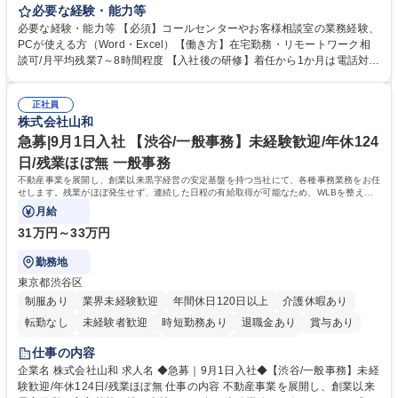
お客様のお声をより良い商品づくりに活かしていく上で、窓口となるお客
必要な経験・能力等
様相談室でのお仕事です。 日々お客様からいただくキリングループへのご
必要な経験・能力等 【必須】コールセンターやお客様相談室の業務経験、
意見を、企業活動に活かしています。お客様からの声に迅速かつ誠意をも
PCが使える方（Word・Excel）【働き方】在宅勤務・リモートワーク相
って対応、情報提供するとともにグループ内活動に反映しています。 【具
談可/月平均残業7～8時間程度 【入社後の研修】着任から1か月は電話対応
体的には】電話応対、メール、お手紙対応、ご指摘品調査報告書作成、有
のOJTを中心に実施し、電話対応に慣れた段階でメール・手紙のOJTを実
人チャットボット対応など。 【1日の対応件数】■電話：月間一人当たり
施する予定です。独り立ち以降もしっかりフォローする体制を整えていま
平均100件前後■メール・手紙：同上40件前後 募集職種 中野本社【お客様
正社員
すのでご安心ください。 【当社について】キリングループの広報機能を担
株式会社山和
相談室】お客様のお声をもとにより良い商品づくりへ貢献
う会社として、お客様との出会いを大切にし、磨き上げたホスピタリティ
を込めてコミュニケーションをとりながら広報関連業務を行っておりま
急募|9月1日入社 【渋谷/一般事務】未経験歓迎/年休124
す。 学歴・資格 学歴：大学院 大学 高専 短大 専修学校 高校 語学力： 資
日/残業ほぼ無 一般事務
格：
不動産事業を展開し、創業以来黒字経営の安定基盤を持つ当社にて、各種事務業務をお任
せします。残業がほぼ発生せず、連続した日程の有給取得が可能なため、WLBを整えた
い方にお勧めの環境です！
月給
31万円～33万円
勤務地
東京都渋谷区
制服あり
業界未経験歓迎
年間休日120日以上
介護休暇あり
転勤なし
未経験者歓迎
時短勤務あり
退職金あり
賞与あり
育休あり
完全週休2日制
交通費支給
土日祝休み
仕事の内容
企業名 株式会社山和 求人名 ◆急募｜9月1日入社◆【渋谷/一般事務】未経
験歓迎/年休124日/残業ほぼ無 仕事の内容 不動産事業を展開し、創業以来