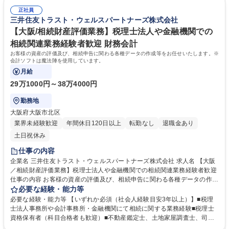
評価明細を作成。土地(自宅,貸家,地積規模の大きな宅地)の評価,未上場株
の方 【求める人物像】 ■コミュニケーションが円滑に図れる方 ■責任感の
式,出資金評価など専門性が高い評価を実施。※土地評価にあたり実踏(現
正社員
強い方 ■協調性がある方 ■向上心が高い方 学歴・資格 学歴：大学院 大学
三井住友トラスト・ウェルスパートナーズ株式会社
地調査),役所調査等も含む 募集職種 【大阪／相続財産評価業務】税理士法
高専 短大 語学力： 資格：税理士 不動産鑑定士 土地家屋調査士
人や金融機関での相続関連業務経験者歓迎
【大阪/相続財産評価業務】税理士法人や金融機関での
相続関連業務経験者歓迎 財務会計
お客様の資産の評価及び、相続申告に関わる各種データの作成等をお任せいたします。※
会計ソフトは魔法陣を使用しています。
月給
29万1000円～38万4000円
勤務地
大阪府大阪市北区
業界未経験歓迎
年間休日120日以上
転勤なし
退職金あり
土日祝休み
仕事の内容
企業名 三井住友トラスト・ウェルスパートナーズ株式会社 求人名 【大阪
／相続財産評価業務】税理士法人や金融機関での相続関連業務経験者歓迎
仕事の内容 お客様の資産の評価及び、相続申告に関わる各種データの作成
等をお任せいたします。※会計ソフトは魔法陣を使用しています。 ■相続
必要な経験・能力等
財産評価のお申込みがあったお客様(相続人/受遺者),銀行担当者,提携税理
必要な経験・能力等 【いずれか必須（社会人経験目安3年以上）】■税理
士法人の税理士と連携,相続財産確定や評価明細作成,税理士が行う申告書
士法人事務所や会計事務所・金融機関にて相続に関する業務経験■税理士
類の作成・申告が期限までに滞りなく行うよう対応■相続財産を法令に則
資格保有者（科目合格者も歓迎）■不動産鑑定士、土地家屋調査士、司法
り正しく評価し,相続税申告に必要な評価明細を作成。土地(自宅,貸家,地積
書士、FP1級等の資格 ■その他不動産評価業務に関する知識、スキルをお