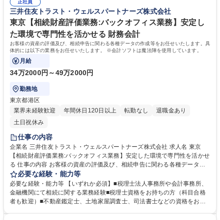
式,出資金評価など専門性が高い評価を実施。※土地評価にあたり実踏(現
正社員
院 大学 高専 短大 語学力： 資格：税理士 司法書士 ファイナンシャル･プ
三井住友トラスト・ウェルスパートナーズ株式会社
地調査),役所調査等も含む 募集職種 【大阪／相続財産評価業務】税理士法
ランニング技能士1級
人や金融機関での相続関連業務経験者歓迎
東京【相続財産評価業務:バックオフィス業務】安定し
た環境で専門性を活かせる 財務会計
お客様の資産の評価及び、相続申告に関わる各種データの作成等をお任せいたします。具
体的には以下の業務をお任せいたします。 ※会計ソフトは魔法陣を使用しています。
月給
34万2000円～49万2000円
勤務地
東京都港区
業界未経験歓迎
年間休日120日以上
転勤なし
退職金あり
土日祝休み
仕事の内容
企業名 三井住友トラスト・ウェルスパートナーズ株式会社 求人名 東京
【相続財産評価業務:バックオフィス業務】安定した環境で専門性を活かせ
る 仕事の内容 お客様の資産の評価及び、相続申告に関わる各種データの
作成等をお任せいたします。具体的には以下の業務をお任せいたします。
必要な経験・能力等
※会計ソフトは魔法陣を使用しています。 【業務詳細】■相続財産評価の
必要な経験・能力等 【いずれか必須】■税理士法人事務所や会計事務所、
お申込みがあったお客様、銀行担当者、提携税理士法人の税理士と連携し
金融機関にて相続に関する業務経験■税理士資格をお持ちの方（科目合格
て、(1)相続財産の確定、(2)評価明細の作成、(3)税理士が行う申告書類の
者も歓迎）■不動産鑑定士、土地家屋調査士、司法書士などの資格をお持
作成・申告が申告期限までに滞りなく行うように対応する業務を行いま
ちの方 ■その他不動産評価業務に関する知識、スキルをお持ちの方 【求め
す。■主に評価明細の作成：相続財産を法令に則り正しく評価し、相続税
る人物像】 ■コミュニケーションが円滑に図れる方 ■責任感の強い方 ■協