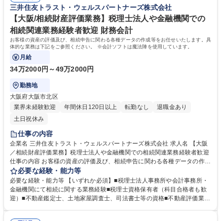
三井住友トラスト・ウェルスパートナーズ株式会社
【大阪/相続財産評価業務】税理士法人や金融機関での
相続関連業務経験者歓迎 財務会計
お客様の資産の評価及び、相続申告に関わる各種データの作成等をお任せいたします。具
体的な業務は下記をご参照ください。 ※会計ソフトは魔法陣を使用しています。
月給
34万2000円～49万2000円
勤務地
大阪府大阪市北区
業界未経験歓迎
年間休日120日以上
転勤なし
退職金あり
土日祝休み
仕事の内容
企業名 三井住友トラスト・ウェルスパートナーズ株式会社 求人名 【大阪
／相続財産評価業務】税理士法人や金融機関での相続関連業務経験者歓迎
仕事の内容 お客様の資産の評価及び、相続申告に関わる各種データの作成
等をお任せいたします。具体的な業務は下記をご参照ください。 ※会計ソ
必要な経験・能力等
フトは魔法陣を使用しています。 ■相続財産評価のお申込みがあったお客
必要な経験・能力等 【いずれか必須】■税理士法人事務所や会計事務所・
様(相続人/受遺者),銀行担当者,提携税理士法人の税理士と連携,相続財産確
金融機関にて相続に関する業務経験■税理士資格保有者（科目合格者も歓
定や評価明細作成,税理士が行う申告書類の作成・申告が期限までに滞りな
迎）■不動産鑑定士、土地家屋調査士、司法書士等の資格■不動産評価業務
く行うよう対応■相続財産を法令に則り正しく評価し,相続税申告に必要な
に関する知識 【求める人物像】 ■コミュニケーションが円滑に図れる方 ■
評価明細を作成。土地(自宅,貸家,地積規模の大きな宅地)の評価,未上場株
責任感の強い方 ■協調性がある方 ■向上心が高い方 学歴・資格 学歴：大学