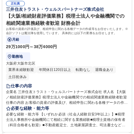
申告に必要な評価明細を作成します。土地の評価、未上場株式、出資金の
正社員
調性がある方 ■向上心が高い方 学歴・資格 学歴：大学院 大学 短大 語学
三井住友トラスト・ウェルスパートナーズ株式会社
評価など、専門性が高い評価を行います。 募集職種 東京【相続財産評価
力： 資格：不動産鑑定士 土地家屋調査士 税理士
業務:バックオフィス業務】安定した環境で専門性を活かせる
【大阪/相続財産評価業務】税理士法人や金融機関での
相続関連業務経験者歓迎 財務会計
お客様の資産の評価及び、相続申告に関わる各種データの作成等をお任せいたします。※
会計ソフトは魔法陣を使用しています。 具体的には以下の業務をお任せします。
月給
29万1000円～38万4000円
勤務地
大阪府大阪市北区
業界未経験歓迎
年間休日120日以上
転勤なし
退職金あり
土日祝休み
仕事の内容
企業名 三井住友トラスト・ウェルスパートナーズ株式会社 求人名 【大阪
／相続財産評価業務】税理士法人や金融機関での相続関連業務経験者歓迎
仕事の内容 お客様の資産の評価及び、相続申告に関わる各種データの作成
等をお任せいたします。※会計ソフトは魔法陣を使用しています。 具体的
必要な経験・能力等
には以下の業務をお任せします。 ■相続財産評価のお申込みがあったお客
必要な経験・能力等 【いずれか必須（社会人経験目安3年以上）】■税理
様(相続人/受遺者),銀行担当者,提携税理士法人の税理士と連携,相続財産確
士法人事務所や金融機関にて相続に関する業務経験■税理士資格の保有者
定や評価明細作成,税理士が行う申告書類の作成・申告が期限までに滞りな
（科目合格者も歓迎）■不動産鑑定士、土地家屋調査士、司法書士などの
く行うよう対応■相続財産を法令に則り正しく評価し,相続税申告に必要な
資格をお持ちの方 ■その他不動産評価業務に関する知識、スキルをお持ち