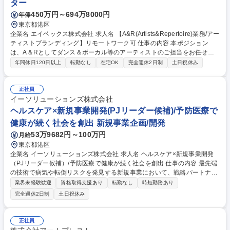
ター
450万円～694万8000円
年俸
東京都港区
企業名 エイベックス株式会社 求人名 【A&R(Artists&Repertoire)業務/アー
ティストブランディング】リモートワーク可 仕事の内容 本ポジション
は、A＆Rとしてダンス＆ボーカル等のアーティストのご担当をお任せい
たします。担当アーティストにおけるブランディング戦略立案から実行ま
年間休日120日以上
転勤なし
在宅OK
完全週休2日制
土日祝休み
で全般を実施いただきます。 【詳細】■楽曲選定、コンセプト設計、プロ
モーション企画など一気通貫で推進 ■アーティストの価値を最大化するた
めの企画立案とプロジェクト推進 ■リリースに関する宣伝プランニング ■
正社員
ヴィジュアルコンテンツのディレクション（MV・ジャケット・ライヴ映
イーソリューションズ株式会社
像等の制作進行） ■リリースに伴う社内編成、素材管理、各部署とのコミ
ヘルスケア×新規事業開発(PJリーダー候補)/予防医療で
ュニケーション ※ご経験や適性を鑑みて担当アーティストは決定 募集職
健康が続く社会を創出 新規事業企画/開発
種 【A&R(Artists&Repertoire)業務/アーティストブランディング】リモー
53万9682円～100万円
月給
トワーク可
東京都港区
企業名 イーソリューションズ株式会社 求人名 ヘルスケア×新規事業開発
（PJリーダー候補）/予防医療で健康が続く社会を創出 仕事の内容 最先端
の技術で病気や転倒リスクを発見する新規事業において、戦略パートナー
への出資・協業提案から、現場での実証実験、共同マーケティングまで、
業界未経験歓迎
資格取得支援あり
転勤なし
時短勤務あり
自ら泥臭く手を動かし推進する主導者を募集します。 ■未来の社会図（シ
完全週休2日制
土日祝休み
ナリオ）の設計：5～10年後に必要なヘルスケア技術やインフラを考え、
事業構想を自ら練り上げます。 ■協働者を集める：大手企業や病院へ「出
資・協業」の提案を行い、実務の最前線に立ってプロジェクトを立ち上げ
正社員
ます。 ■ルール作り：新規事業の実現を阻む規制がある場合は、政府への