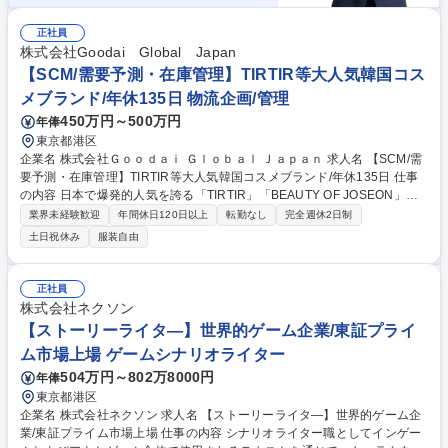
正社員
株式会社Goodai Global Japan
【SCM/需要予測・在庫管理】TIRTIR等大人気韓国コス
メブランド/年休135日 物流企画/管理
450万円～500万円
年俸
東京都港区
企業名 株式会社Ｇｏｏｄａｉ Ｇｌｏｂａｌ Ｊａｐａｎ 求人名 【SCM/需
要予測・在庫管理】TIRTIR等大人気韓国コスメブランド/年休135日 仕事
の内容 日本で爆発的人気を誇る「TIRTIR」「BEAUTY OF JOSEON」「S
KIN1004」等韓国コスメブランドを展開する当社にて、韓国コスメブラン
業界未経験歓迎
年間休日120日以上
転勤なし
完全週休2日制
ドの発注・需給管理を担います。 ■ブランド・サプライヤーとの発注・生
土日祝休み
服装自由
産スケジュール調整■営業・マーケティング等、社内関連部署との業務調
整■販売データ・在庫分析に基づく適正在庫の運用■ECモール（Amazo
n・楽天等）の施策に伴う数量対応■倉庫の入出庫および在庫正確性の管理
正社員
■SKUマスターおよび商品情報の管理■月次発注計画および在庫レポートの
株式会社ネクソン
作成■サプライチェーンにおける課題対応および改善策の策定 等 募集職種
【ストーリーライタ―】世界的ゲーム企業/東証プライ
【SCM/需要予測・在庫管理】TIRTIR等大人気韓国コスメブランド/年休13
ム市場上場 ゲームシナリオライター
5日
504万円～802万8000円
年俸
東京都港区
企業名 株式会社ネクソン 求人名 【ストーリーライタ―】世界的ゲーム企
業/東証プライム市場上場 仕事の内容 シナリオライター職としてインゲー