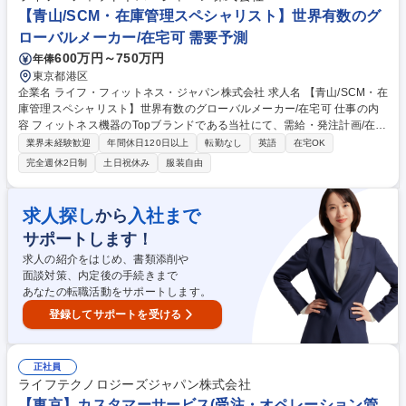
が、夜間/休日は当番制でエスカレーション対応有。リモート勤務も可能。
【青山/SCM・在庫管理スペシャリスト】世界有数のグ
※詳細は面接時お伝えさせていただきます。 募集職種 丸紅グループ【カ
ローバルメーカー/在宅可 需要予測
スタマーサポート/品質改善/上位対応】リモート可
600万円～750万円
年俸
東京都港区
企業名 ライフ・フィットネス・ジャパン株式会社 求人名 【青山/SCM・在
庫管理スペシャリスト】世界有数のグローバルメーカー/在宅可 仕事の内
容 フィットネス機器のTopブランドである当社にて、需給・発注計画/在庫
量/在庫回転率の最適化を担います。グローバルSCチームとの調整や各部
業界未経験歓迎
年間休日120日以上
転勤なし
英語
在宅OK
署との連携を通じ、グローバルにコスト圧縮と利益率向上を目指します。
完全週休2日制
土日祝休み
服装自由
営業からの受注計画をもとに需給予測を行い、購買計画を作成しグローバ
ルSCチーム主導の購買承認プロセスの完遂および製品の国内倉庫への入
荷後の在庫管理まで担当。グローバルSCチームとの連携を通じた適正在
求人探し
入社まで
から
庫・在庫回転率の管理、財務チームとの連携、定期レポーティングまで一
サポートします！
貫して実施。適正在庫を実現するための絶妙なバランスをコントロールす
る【ブレイン】として、SCM構造の最適化と事業成長を推進する重要な役
求人の紹介をはじめ、書類添削や
割。 募集職種 【青山/SCM・在庫管理スペシャリスト】世界有数のグロー
面談対策、内定後の手続きまで
バルメーカー/在宅可
あなたの転職活動をサポートします。
登録してサポートを受ける
正社員
ライフテクノロジーズジャパン株式会社
【東京】カスタマーサービス(受注・オペレーション管