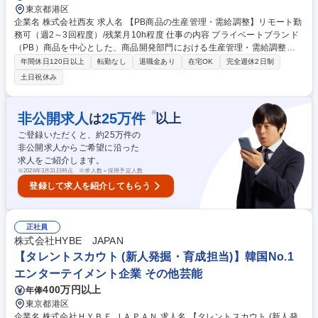
東京都港区
企業名 株式会社西友 求人名 【PB商品の生産管理・需給調整】リモート勤
務可（週2～3回程度）/残業月10h程度 仕事の内容 プライベートブランド
（PB）商品を中心とした、商品開発部門における生産管理・需給調整の
実務および仕組みづくりを担当いただきます。 単なる発注作業にとどまら
年間休日120日以上
転勤なし
退職金あり
在宅OK
完全週休2日制
ず、需要予測からメーカー交渉、物流調整まで一 気通貫で携わり、欠品ゼ
土日祝休み
ロと在庫最適化を両立させるミッションを掲げています。 ■需給マネジメ
ント： 需要予測の立案、適正な在庫水準の維持 ■生産・資材管理： 製造
委託先への生産依頼、原材料や包材・資材の在庫管理と発注 ■メーカーと
※
非公開求人
25
万件
は
以上
の製造キャパシティ調整、および店舗への出荷・配分調整 ■物流部門と連
ご登録いただくと、約
25
万件の
携した配送ルートや入荷スケジュールの最適化 ■DX推進 など 募集職種
非公開求人からご希望に沿った
【PB商品の生産管理・需給調整】リモート勤務可（週2～3回程度）/残業
求人をご紹介します。
月10h程度
※
2026年3月31日時点 ※求人数＝採用予定人数
登録して求人を紹介してもらう
正社員
株式会社HYBE JAPAN
【タレントスカウト (新人発掘・育成担当)】韓国No.1
エンターテイメント企業 その他芸能
400万円以上
年俸
東京都港区
企業名 株式会社ＨＹＢＥ ＪＡＰＡＮ 求人名 【タレントスカウト (新人発