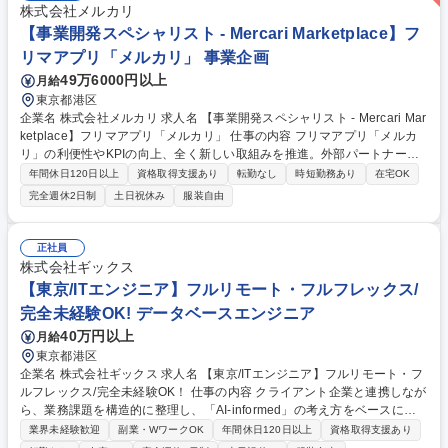
株式会社メルカリ
【事業開発スペシャリスト - Mercari Marketplace】フ
リマアプリ「メルカリ」 事業企画
49万6000円以上
月給
東京都港区
企業名 株式会社メルカリ 求人名 【事業開発スペシャリスト - Mercari Mar
ketplace】フリマアプリ「メルカリ」 仕事の内容 フリマアプリ「メルカ
リ」の利便性やKPIの向上、全く新しい取組みを推進。外部パートナー企
業との協業・アライアンス締結・交渉業務全般をアグレッシブかつ大胆に
年間休日120日以上
資格取得支援あり
転勤なし
時短勤務あり
在宅OK
進めていただきます。 企画や外部とのコミュニケーションはもちろん、社
完全週休2日制
土日祝休み
服装自由
内各部門（開発/デザイン/CS/法務/財務/マーケティング等）との横断的な
連携も重要な役割として担っていただきます。 ■協業に向けた戦略の立
案・実行・推進 ■新規サプライヤーの獲得及び関係構築 ■出資スキームの
正社員
設計及び投資先の選定 ■市場調査及び競合分析を通じた事業機会の発掘※
株式会社ギックス
続きは「その他労働条件の備考」へ 募集職種 【事業開発スペシャリスト -
【東京/ITエンジニア】フルリモート・フルフレックス/
Mercari Marketplace】フリマアプリ「メルカリ」
完全未経験OK! データベースエンジニア
40万円以上
月給
東京都港区
企業名 株式会社ギックス 求人名 【東京/ITエンジニア】フルリモート・フ
ルフレックス/完全未経験OK！ 仕事の内容 クライアント企業と連携しなが
ら、業務課題を構造的に整理し、「AI-informed」の考え方をベースにソ
リューションを設計、実装していただきます。 ■LLM や機械学習のアルゴ
業界未経験歓迎
副業・WワークOK
年間休日120日以上
資格取得支援あり
リズム開発や実装、チューニング、精度評価 ■データ基盤のシステムアー