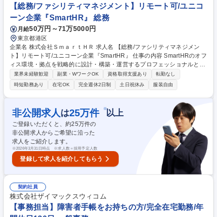
の講師による指導もあり高い合格率を記録。(2025年度は第二新卒の方も
【総務/ファシリティマネジメント】リモート可/ユニコ
含め、Java Bronze、Silver 100％の合格率) 募集職種 【東京】2027年4月
ーン企業『SmartHR』 総務
入社/第二新卒歓迎/未経験からITエンジニアを目指す方必見
50万円～71万5000円
月給
東京都港区
企業名 株式会社ＳｍａｒｔＨＲ 求人名 【総務/ファシリティマネジメン
ト】リモート可/ユニコーン企業『SmartHR』 仕事の内容 SmartHRのオフ
ィス環境・拠点を戦略的に設計・構築・運営するプロフェッショナルとし
て、組織の成長に対応したファシリティマネジメントを担当します。経営
業界未経験歓迎
副業・WワークOK
資格取得支援あり
転勤なし
をはじめとする社内外の関係者と連携しながら、 下記業務を担っていただ
時短勤務あり
在宅OK
完全週休2日制
土日祝休み
服装自由
きます。 ■オフィス戦略・コンセプト設計 ■拠点構築・オフィス環境の整
備や維持 ■ビルオーナー・外部パートナーとの交渉やコスト管理 ■データ
ドリブンなワークプレイス改善 募集職種 【総務/ファシリティマネジメン
※
非公開求人
25
万件
は
以上
ト】リモート可/ユニコーン企業『SmartHR』
ご登録いただくと、約
25
万件の
非公開求人からご希望に沿った
求人をご紹介します。
※
2026年3月31日時点 ※求人数＝採用予定人数
登録して求人を紹介してもらう
契約社員
株式会社ザイマックスウィコム
【事務担当】障害者手帳をお持ちの方/完全在宅勤務/年