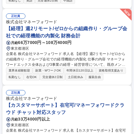
な業務】 ■海外ライブの企画・制作進行 ■現地制作会社、関係各所との折
転勤なし
英語
完全週休2日制
中国語
衝・調整 ■現地での運営対応（設営・本番対応含む） ■出演者・スタッフ
のアテンド対応 ■予算管理、進行管理 など ※海外出張（ライブ現場対応3
～5日程度）が発生します。 募集職種 【海外ライブ制作】世界に届けるラ
正社員
イブをゼロからつくる
株式会社マネーフォワード
【経理】週2リモート/ゼロからの組織作り・グループ会
社での経理機能の内製化 財務会計
66万7000円～108万4000円
月給
東京都港区
企業名 株式会社マネーフォワード 求人名 【経理】週2リモート/ゼロから
の組織作り・グループ会社での経理機能の内製化 仕事の内容 マネーフォ
ワードエックス全体および3事業の経理・経営管理について、既存メンバ
ーおよび経営陣とともに主たる以下の業務を担っていただきます。 ■経理
業界未経験歓迎
副業・WワークOK
年間休日120日以上
資格取得支援あり
体制の構築：マネーフォワード本体からの業務引き継ぎおよび内製化フロ
転勤なし
在宅OK
完全週休2日制
土日祝休み
服装自由
ーの構築 ■経理実務および決算業務：月次・四半期・年次決算業務の遂行
■会計・税務論点対応：会計・税務における個別論点への対応、顧問税理
士との連携 募集職種 【経理】週2リモート/ゼロからの組織作り・グルー
正社員
プ会社での経理機能の内製化
株式会社マネーフォワード
【カスタマーサポート】在宅可/マネーフォワードクラ
ウド チャット対応スタッフ
33万4000円以上
月給
東京都港区
企業名 株式会社マネーフォワード 求人名 【カスタマーサポート】在宅可