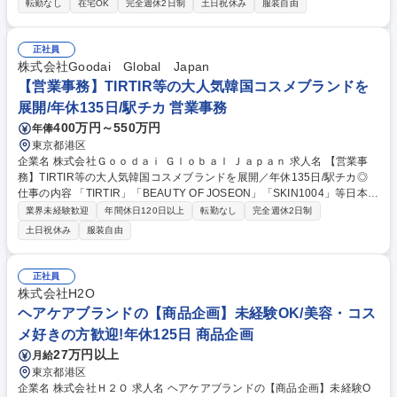
転勤なし
在宅OK
完全週休2日制
土日祝休み
服装自由
キテクチャ検討 ■データの取得/加工方法の検討 ■テーブル設計 ■データ加
工ロジックの実装 ■データ処理フローの実装 募集職種 【東京/ITエンジニ
ア】フルリモート・フルフレックス/完全未経験OK！
正社員
株式会社Goodai Global Japan
【営業事務】TIRTIR等の大人気韓国コスメブランドを
展開/年休135日/駅チカ 営業事務
400万円～550万円
年俸
東京都港区
企業名 株式会社Ｇｏｏｄａｉ Ｇｌｏｂａｌ Ｊａｐａｎ 求人名 【営業事
務】TIRTIR等の大人気韓国コスメブランドを展開／年休135日/駅チカ◎
仕事の内容 「TIRTIR」「BEAUTY OF JOSEON」「SKIN1004」等日本で
爆発的人気を誇る韓国コスメブランドを展開する当社にて、営業及び物流
業界未経験歓迎
年間休日120日以上
転勤なし
完全週休2日制
部門との連携・事務サポート業務をお任せいたします。 【詳細】■受注／
土日祝休み
服装自由
発注（数量、納期、欠品等確認）■返品業務（返品伝票＆データ作成／入
庫登録等）■売上管理（データ作成等）■請求書作成■ 販促物関連■お客様
からのお問い合わせ電話対応■その他会社が別途指示する業務■ ★事業拡
正社員
大・ブランド拡大による増員募集です 募集職種 【営業事務】TIRTIR等の
株式会社H2O
大人気韓国コスメブランドを展開／年休135日/駅チカ◎
ヘアケアブランドの【商品企画】未経験OK/美容・コス
メ好きの方歓迎!年休125日 商品企画
27万円以上
月給
東京都港区
企業名 株式会社Ｈ２Ｏ 求人名 ヘアケアブランドの【商品企画】未経験O