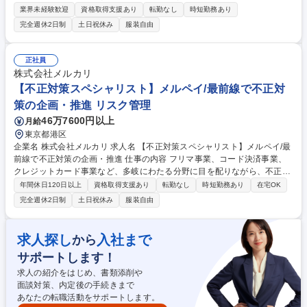
テム責任者として役割を担っていただきます。また学務全般への理解や教
業界未経験歓迎
資格取得支援あり
転勤なし
時短勤務あり
員との連携・協働も求められるポジションです。 ■IT総務（システム予
完全週休2日制
土日祝休み
服装自由
算・予実管理、契約・ライセンス管理、各種申請） ■システム、サービス
導入企画 ■プロジェクトマネジメント ■ベンダーコントロール ■各種ITサ
ポート ■インシデント管理と対応、情報セキュリティマネジメント ■学務
正社員
関連業務（式典（入学式・修了式）の運営、各種委員会の業務）など ★将
株式会社メルカリ
来的に事務局の中核を担うポスト(次長等)へのステップアップも可能！ 募
【不正対策スペシャリスト】メルペイ/最前線で不正対
集職種 【IT企画・管理及び情報システム責任者】SBI大学院大学への出向
策の企画・推進 リスク管理
46万7600円以上
月給
東京都港区
企業名 株式会社メルカリ 求人名 【不正対策スペシャリスト】メルペイ/最
前線で不正対策の企画・推進 仕事の内容 フリマ事業、コード決済事業、
クレジットカード事業など、多岐にわたる分野に目を配りながら、不正リ
スクを低減するための戦略を立案し、実行しています。具体的な業務内容
年間休日120日以上
資格取得支援あり
転勤なし
時短勤務あり
在宅OK
は以下の通りです。 ■グループ各サービスにおける不正の予兆の検出や、
完全週休2日制
土日祝休み
服装自由
既に顕在化した不正行為の捕捉および分析 ■不正リスクに応じた監視ルー
ルの策定とチューニング ■不正検知システムの開発および運用 ■メルカリ
プロダクトにおける不正対策の企画および推進 募集職種 【不正対策スペ
求人探し
入社まで
から
シャリスト】メルペイ/最前線で不正対策の企画・推進
サポートします！
求人の紹介をはじめ、書類添削や
面談対策、内定後の手続きまで
あなたの転職活動をサポートします。