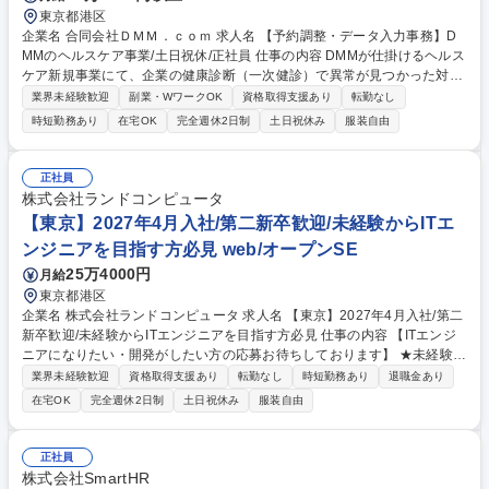
東京都港区
企業名 合同会社ＤＭＭ．ｃｏｍ 求人名 【予約調整・データ入力事務】D
MMのヘルスケア事業/土日祝休/正社員 仕事の内容 DMMが仕掛けるヘルス
ケア新規事業にて、企業の健康診断（一次健診）で異常が見つかった対象
者へ、詳細な検査（二次健診）の受診を促すアプローチや、受診に向けた
業界未経験歓迎
副業・WワークOK
資格取得支援あり
転勤なし
予約日程の調整、データ入力を担当します。 健康を守るため、未受診の方
時短勤務あり
在宅OK
完全週休2日制
土日祝休み
服装自由
へ電話やメールで必要性を伝え受診枠を調整する、社会貢献度の高い事務
職です。■対象者抽出：一次健診結果から対象者をリスト化■受診勧奨・調
整：未申込者へ理由をヒアリングし、受診枠の確保・日程調整や質問回答
正社員
（※医療機関との調整や請求業務はなし） ■データ入力：健診結果の回収
株式会社ランドコンピュータ
と入力、行政提出書類の修正依頼■他部門連携：提携医療機関や社内医療
【東京】2027年4月入社/第二新卒歓迎/未経験からITエ
チームへの連絡案内 募集職種 【予約調整・データ入力事務】DMMのヘル
ンジニアを目指す方必見 web/オープンSE
スケア事業/土日祝休/正社員
25万4000円
月給
東京都港区
企業名 株式会社ランドコンピュータ 求人名 【東京】2027年4月入社/第二
新卒歓迎/未経験からITエンジニアを目指す方必見 仕事の内容 【ITエンジ
ニアになりたい・開発がしたい方の応募お待ちしております】 ★未経験歓
迎/開発実務経験は不問 ★教育・研修制度が充実し、“教育のランド”といわ
業界未経験歓迎
資格取得支援あり
転勤なし
時短勤務あり
退職金あり
れる当社でSEとして確実に成長しませんか。 ■4月1日に新卒者と一緒に
在宅OK
完全週休2日制
土日祝休み
服装自由
ご入社頂き、新人教育で共に習熟頂きます。 第二新卒の方でもスタートし
やすく、また、配属後もOJTトレーナーがサポート致します。【魅力】新
人教育を含め研修環境が充実しております。(技術研修・ヒューマンスキ
正社員
ルなど)3か月の新人教育期間でも資格にチャレンジいただきますが、専門
株式会社SmartHR