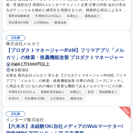
掘・育成担当)】韓国No.1エンターテイメント企業 仕事の内容 会社が求め
るポテンシャルを秘めた練習生を発掘するため、独創的な視点によるオー
ディションの企画・進行をお任せ。 誰よりも早く才能を見出し、アーティ
業界未経験歓迎
年間休日120日以上
転勤なし
退職金あり
ストとしての第一歩を切り拓く役割を担っていただきます。 【業務内容】
完全週休2日制
土日祝休み
服装自由
■キャスティング・オーディションの企画運営：候補者の発掘、オーディ
ションの実施・進行 ■実績管理・事務：キャスティング実績の数値管理、
会議報告資料の作成、行政関連手続き ■トレーニング運営：レッスンスケ
正社員
ジュールの管理、予算管理、進捗モニタリング ■リレーション構築：練習
株式会社メルカリ
生とのコミュニケーション、および社内外の専門家（講師・クリエイター
【プロダクトマネージャー/PdM】フリマアプリ「メル
等）との連携 募集職種 【タレントスカウト (新人発掘・育成担当)】韓国N
カリ」の検索・推薦機能改善 プロダクトマネージャー
o.1エンターテイメント企業
61万3000円以上
月給
東京都港区
企業名 株式会社メルカリ 求人名 【プロダクトマネージャー/PdM】フリマ
アプリ「メルカリ」の検索・推薦機能改善 仕事の内容 ニーズにマッチし
た商品を見つけるための極めて重要な機能であるメルカリサービスの検索
や推薦機能に対して、継続的な改善によって多様化する利用シーンや購入
年間休日120日以上
資格取得支援あり
転勤なし
英語
時短勤務あり
ニーズに対応するため、以下をお任せします。 ■メルカリの検索、推薦機
在宅OK
完全週休2日制
土日祝休み
服装自由
能におけるプロダクトビジョン策定/戦略立案 ■事業影響、定量/定性分
析、上位戦略に基づくプロダクトバックログ管理 ■様々な職種と協働しな
がらのプロダクトデリバリー、成果創出 ■エンジニア、デザイナーが参加
正社員
する自律的なプロダクトチームのリード ■関連部署とのアライン/交渉 募
インターグ株式会社
集職種 【プロダクトマネージャー/PdM】フリマアプリ「メルカリ」の検
【六本木】未経験OK/自社メディアのWebマーケター/
索・推薦機能改善