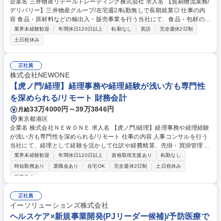
企業名 三井物産リテールトレーディング株式会社 求人名 【貿易物流業務/
デリバリー】三井物産グループ/在宅週2/転勤無しで長期就業◎ 仕事の内
容 食品・原材料などの輸出入・販売事業を行う当社にて、食品・包材の国
際輸送・物流・需給管理業務を担当いただきます。三井物産グループの基
業界未経験歓迎
年間休日120日以上
転勤なし
英語
完全週休2日制
盤で長期的にキャリア形成をすることが可能なポジションとなります◎
土日祝休み
【業務内容】 ■貿易物流管理、各種トラブル対応、物流改善提案 ■輸出入
貨物の入出庫在庫管理、配送手配管理 ■港湾・倉庫への現地立会い等 【商
材】 冷凍野菜、冷凍総菜、香辛料、缶詰等、加工食品全般 募集職種 【貿
正社員
易物流業務/デリバリー】三井物産グループ/在宅週2/転勤無しで長期就業
株式会社NEWONE
◎
【虎ノ門/経理】経理事務や経理経験が浅い方も専門性
を深められる/リモート 財務会計
33万4000円～39万3846円
月給
東京都港区
企業名 株式会社ＮＥＷＯＮＥ 求人名 【虎ノ門/経理】経理事務や経理経験
が浅い方も専門性を深められる/リモート 仕事の内容 人事コンサルを行う
当社にて、経理として経験を活かして仕訳や経費精算、売掛・買掛管理と
いった日常業務全般を担い、他部署とも連携しながら月次決算の一連の流
業界未経験歓迎
年間休日120日以上
資格取得支援あり
転勤なし
れを支える実務をお任せします。 具体的には、日常の仕訳起票や社員の経
時短勤務あり
退職金あり
在宅OK
完全週休2日制
土日祝休み
費精算、売掛金・買掛金の管理など、これまでの実務経験を活かして日常
服装自由
業務を主導していただきます。直属の上司のサポートを受けながら、月次
決算の基本的な一連の流れを正確に把握し、業務の幅を広げられる環境で
正社員
す。また、日々の実務の中では営業部門や法務部門といった他部署の担当
イーソリューションズ株式会社
者とも円滑に連携します。経験を活かして経理としての専門性をより深め
ヘルスケア×新規事業開発(PJリーダー候補)/予防医療で
られる職場です。 募集職種 【虎ノ門/経理】経理事務や経理経験が浅い方