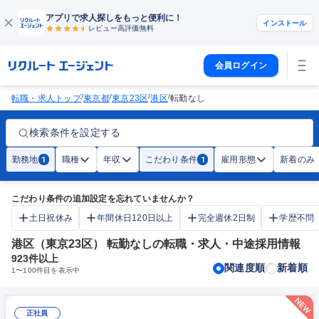
アプリで求人探しをもっと便利に！
インストール
レビュー高評価
無料
会員ログイン
/
/
/
/
転職・求人トップ
東京都
東京23区
港区
転勤なし
検索条件を設定する
勤務地
職種
年収
こだわり条件
雇用形態
新着のみ
1
1
こだわり条件の追加設定を忘れていませんか？
土日祝休み
年間休日120日以上
完全週休2日制
学歴不問
港区（東京23区） 転勤なしの転職・求人・中途採用情報
923
件以上
関連度順
新着順
1
〜
100
件目を表示中
正社員