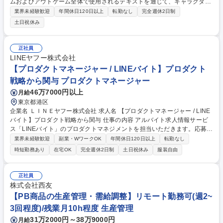
ムおよびアウトゲーム全体で使用されるテキストを通じて、キャラクター
の個性や物語の流れ、イベント演出を明確に伝え、ユーザーが世界観に没
業界未経験歓迎
年間休日120日以上
転勤なし
完全週休2日制
入できるようにする役割を担います。 ■インゲーム/アウトゲームテキスト
土日祝休み
のリライト ■キャラクターセリフ、ストーリー台本の作成 ■イベント、ク
エスト、シナリオテキスト制作 ■世界観・キャラクター設定を反映した文
章設計 ■企画・開発・L10N、LQAとの連携 ■テキスト修正および品質管理
正社員
募集職種 【ストーリーライタ―】世界的ゲーム企業/東証プライム市場上
LINEヤフー株式会社
場
【プロダクトマネージャー / LINEバイト】プロダクト
戦略から関与 プロダクトマネージャー
46万7000円以上
月給
東京都港区
企業名 ＬＩＮＥヤフー株式会社 求人名 【プロダクトマネージャー / LINE
バイト】プロダクト戦略から関与 仕事の内容 アルバイト求人情報サービ
ス「LINEバイト」のプロダクトマネジメントを担当いただきます。応募率
および継続率・再訪率の改善を重要指標として、ユーザー課題と事業課題
業界未経験歓迎
副業・WワークOK
年間休日120日以上
転勤なし
の両面を捉えながら、プロダクト戦略の 立案からロードマップ策定、機能
時短勤務あり
在宅OK
完全週休2日制
土日祝休み
服装自由
改善、新機能企画、優先順位付け、効果検証まで一気通貫でリードしてい
ただきます。■「LINEバイト」におけるプロダクト戦略の立案、および事
業目標を踏まえたロードマップの策定■応募率・CVR改善に向けた課題特
正社員
定、仮説設計、要件定義、施策推進■継続率・再訪率改善に向けたユーザ
株式会社西友
ー課題の分析と、既存機能の改善企画■ 新機能企画や既存機能改善、意思
【PB商品の生産管理・需給調整】リモート勤務可(週2~
決定支援、プロジェクト推進 等 募集職種 【プロダクトマネージャー / LIN
3回程度)/残業月10h程度 生産管理
Eバイト】プロダクト戦略から関与
31万2000円～38万9000円
月給