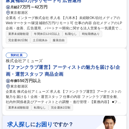
家賃補助5万円/リモート可 広告運用
27万円～42万円
月給
東京都港区
企業名 インターグ株式会社 求人名 【六本木】未経験OK/自社メディアの
Webマーケター/家賃補助5万円/リモート可 仕事の内容 自社メディアのLP
企画・改善、広告運用、パートナー開発に関する法人営業を一気通貫でお
任せ。数値分析に基づく施策立案からパートナーとの関係構築まで担当
業界未経験歓迎
年間休日120日以上
転勤なし
時短勤務あり
し、市場価値の高いスキルを身につけられる環境です。 ◇自社メディアの
完全週休2日制
土日祝休み
服装自由
企画/改善（コンテンツの企画や画像/文章の作成） ◇広告運用（検索広告
／ディスプレイ広告／SNS広告など） ◇パートナー開発（代理店を通じ
て自社メディアに掲載する広告主と条件の調整） など 【入社後の流れ】
契約社員
＜先輩メンバーと一緒に広告運用をスタート！＞実務を通じて、代表や先
株式会社アミューズ
輩がゼロから広告運用に関する知識・スキルを教えます。総合的に学びな
【ファンクラブ運営】アーティストの魅力を届ける!企
がら、経験を積むことができます。 募集職種 【六本木】未経験OK/自社メ
画・運営スタッフ 商品企画
ディアのWebマーケター/家賃補助5万円/リモート可
550万円以上
年俸
東京都港区
企業名 株式会社アミューズ 求人名 【ファンクラブ運営】アーティストの
魅力を届ける！企画・運営スタッフ 仕事の内容 ファンクラブ運営全般、
社内外関係者及びアーティストとの調整・進行管理 - 【業務内容】 ■ファ
ンクラブサイトや会員向けコンテンツの企画・運営 ■会員数拡大や継続率
業界未経験歓迎
転勤なし
完全週休2日制
向上に向けた施策の企画立案 ■ライブ、イベント、配信等と連動したファ
ンクラブ施策の企画・推進 ■社内外関係者との調整・進行管理 ■売上・予
算管理、数値分析 ■メンバー育成およびチームマネジメント 募集職種
求人探し
お困り
に
ですか？
【ファンクラブ運営】アーティストの魅力を届ける！企画・運営スタッフ