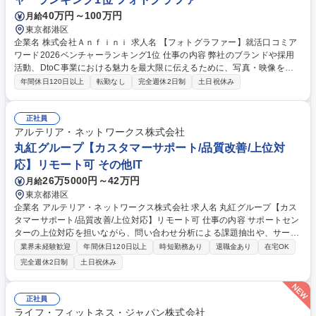
丁目【人事・総務マネージャー】音楽関係の公益法人/平均残業15時間◎
40万円～100万円
月給
東京都港区
企業名 株式会社Ａｎｆｉｎｉ 求人名 【フォトグラファー】就活口コミア
ワード2026ベンチャーランキング1位 仕事の内容 弊社のブランドや採用
活動、DtoC事業における魅力を最大限に伝えるために、写真・映像を通
じた表現を担っていただきます。採用広報からDtoCブランドまで、多彩
年間休日120日以上
転勤なし
完全週休2日制
土日祝休み
な撮影をリードいただくポジションです。 ・採用広報やSNS用の写真・
動画撮影 ・エージェンシー事業の撮影 ・DtoCブランドの広告撮影、商品
撮影 ・イベントの記録撮影 ・撮影ディレクション（構図・ライティン
正社員
グ・演出） ・撮影データの編集・レタッチ 募集職種 【フォトグラファ
アルテリア・ネットワークス株式会社
ー】就活口コミアワード2026ベンチャーランキング1位
丸紅グループ【カスタマーサポート/品質改善/上位対
応】リモート可 その他IT
26万5000円～42万円
月給
東京都港区
企業名 アルテリア・ネットワークス株式会社 求人名 丸紅グループ【カス
タマーサポート/品質改善/上位対応】リモート可 仕事の内容 サポートセン
ターの上位対応を担いながら、問い合わせ分析による課題抽出や、サービ
ス・業務の品質改善を推進します。関係部門と連携し、顧客体験(CX)の向
業界未経験歓迎
年間休日120日以上
時短勤務あり
退職金あり
在宅OK
上とサービス価値の最大化をリードする役割です。 【詳細】▼品質改善/C
完全週休2日制
土日祝休み
X向上:エスカレーション対応方針決定、課題抽出および対応策立案/実行、
サービス改善提案 ▼社内調整:開発/営業/運用部門との連携、顧客説明内容
の精査、部署間の利害調整 ▼業務設計/ナレッジ整備:マニュアル/FAQの整
正社員
備、サポートセンターへの教育/展開 【働き方】平日日中勤務が基本です
ライフ・フィットネス・ジャパン株式会社