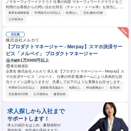
／マネーフォワードクラウド 仕事の内容 マネーフォワードクラウドをご
利用のお客様からの問い合わせ対応（チャット・メール等）を担当し、ユ
ーザーの声からプロダクト改善にも貢献いただきます。 【具体的には】 ■
業界未経験歓迎
年間休日120日以上
転勤なし
完全週休2日制
お客様からの問い合わせに対するチャットやメールでのサポート対応 ■顧
土日祝休み
客の声を収集し、開発チーム（エンジニア等）へのフィードバック ■自己
解決率向上のためのFAQやマニュアルの改善・作成 ※顧客に最も近い存在
として、プロダクトの成長とユーザー体験の向上を直接的に支えます。 募
正社員
集職種 【カスタマーサポート】在宅可／マネーフォワードクラウド
株式会社メルカリ
【プロダクトマネージャー - Merpay】スマホ決済サー
ビス「メルペイ」 プロダクトマネージャー
61万3000円以上
月給
東京都港区
企業名 株式会社メルカリ 求人名 【プロダクトマネージャー - Merpay】ス
マホ決済サービス「メルペイ」 仕事の内容 配属チームにより具体的な担
当ドメインは異なりますが、共通して以下のような業務をお任せします。
決済･加盟店体験(マーチャント)チーム/Payment Creditチーム/Experience
年間休日120日以上
資格取得支援あり
転勤なし
時短勤務あり
在宅OK
Productチーム/Platform Product チーム ■グループ全体のロードマップや
完全週休2日制
土日祝休み
服装自由
各事業の成長計画を踏まえた、担当ドメインのプロダクトロードマップの
策定 ■ロードマップに基づいた開発計画の立案 ■要件定義から開発リー
ド、ローンチ、成果創出までのプロジェクトマネジメント（スケジュール
求人探し
入社まで
から
の線引き、開発進行管理、予実管理を含む） ■ビジネス要件・お客さま／
サポートします！
加盟店・パートナーからの要望をもとに、エンジニアと協働した仕様の具
体化※続きはその他労働条件備考へ 募集職種 【プロダクトマネージャー -
求人の紹介をはじめ、書類添削や
Merpay】スマホ決済サービス「メルペイ」
面談対策、内定後の手続きまで