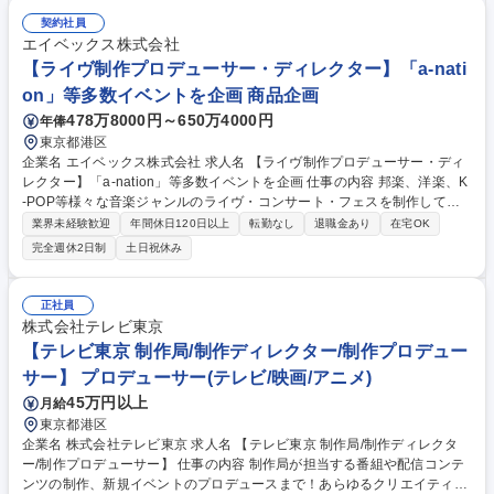
だくことを期待しています。 【主な業務内容】■総務業務（管財業務を含
契約社員
む）およびファシリティマネジメント■オフィス環境整備・拠点整備に関
エイベックス株式会社
する企画・推進■BCP（事業継続計画）・危機管理施策の企画・運営■総務
【ライヴ制作プロデューサー・ディレクター】「a-nati
企画および業務改善施策の立案・推進 募集職種 【総務、ファシリティ／
on」等多数イベントを企画 商品企画
危機管理担当】MUFGグループ/在宅可/実働7:20
478万8000円～650万4000円
年俸
東京都港区
企業名 エイベックス株式会社 求人名 【ライヴ制作プロデューサー・ディ
レクター】「a-nation」等多数イベントを企画 仕事の内容 邦楽、洋楽、K
-POP等様々な音楽ジャンルのライヴ・コンサート・フェスを制作してい
る部署にて、ライヴ制作プロデューサー又はディレクターとして企画・制
業界未経験歓迎
年間休日120日以上
転勤なし
退職金あり
在宅OK
作業務をご担当。下記業務を経験に応じてお任せします。 【詳細】■ライ
完全週休2日制
土日祝休み
ヴ・コンサート・フェス等のプロデュース・制作進行業務全般 ■興行内容
の企画提案 ■予算管理 ・進行管理 ■スタッフ管理■アーティスト対応 ■終
演後の精算 ■社内事務業務 等 【魅力】グループとしてレーベル機能を併
正社員
せ持っており、アーティスト発掘をレーベルと一緒に手掛けることが可
株式会社テレビ東京
能。協賛営業、チケット販売、FCなどの機能が社内にあり、同じ目線で
【テレビ東京 制作局/制作ディレクター/制作プロデュー
進めていけます。 募集職種 【ライヴ制作プロデューサー・ディレクタ
サー】 プロデューサー(テレビ/映画/アニメ)
ー】「a-nation」等多数イベントを企画
45万円以上
月給
東京都港区
企業名 株式会社テレビ東京 求人名 【テレビ東京 制作局/制作ディレクタ
ー/制作プロデューサー】 仕事の内容 制作局が担当する番組や配信コンテ
ンツの制作、新規イベントのプロデュースまで！あらゆるクリエイティブ