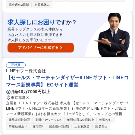
貫して担い、ブランドの認知度向上を目指すポジションです。 【詳細】■
完全週休2日制
土日祝休み
デジタルマーケティング部門の責任者から共有されるテーマやキャンペー
ン施策の方針をもとにSNS投稿の作成、配信 ■投稿文章の作成、テキスト
フォントや画像の選定（画像作成自体はクリエイティブ担当者が行う）■
求人探し
お困り
に
ですか？
配信したものの分析 ■インフルエンサーとの協業やメール配信などデジタ
業界トップクラスの求人件数から
ルマーケティング全般に携わる ※クリエイティブチームやPRチーム等社
あなたの力を最大限に発揮できる
内の関係各所との協業が多く発生するポジションです 募集職種 【SNS運
求人探しをお手伝いします。
用/コンテンツ配信】Instagram/YouTube/スキンケアやフィットネス用品
アドバイザーに相談する
正社員
LINEヤフー株式会社
【セールス・マーチャンダイザー/LINEギフト・LINEコ
マース新規事業】 ECサイト運営
46万7000円以上
月給
東京都港区
企業名 ＬＩＮＥヤフー株式会社 求人名 【セールス・マーチャンダイザー/
LINEギフト・LINEコマース新規事業】 仕事の内容 LINEギフト・LINEコ
マース新規事業における担当カテゴリのMDとして、ショップとの連携、
商品ラインナップ設計、販促企画、数値分析まで幅広く担っていただきま
業界未経験歓迎
副業・WワークOK
年間休日120日以上
転勤なし
す。データと顧客視点をもとに、売れる仕組みづくり の構築をお任せいた
時短勤務あり
在宅OK
完全週休2日制
土日祝休み
服装自由
します。新規出店営業に関して、基本的には別組織が主体となり進行する