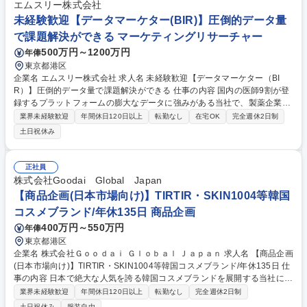
ヒット創出に向けたGTM・アライアンス戦略の策定■プロジェクトのKPI
エムスリー株式会社
構築からグロースまで一気通貫で企画を実行■データの可視化や分析、調
未経験歓迎【データマーケター(BIR)】圧倒的データ量
査 等 募集職種 【事業企画/LINEミニアプリ（ゲーム領域）】LINEヤフー
で課題解決ができる マーケティングリサーチャー
における最注力事業
500万円～1200万円
年俸
東京都港区
企業名 エムスリー株式会社 求人名 未経験歓迎【データマーケター（BI
R）】圧倒的データ量で課題解決ができる 仕事の内容 国内の医師9割が登
録するプラットフォームの膨大なデータに強みがある当社で、製薬企業の
マーケティング課題を解決するため、データ分析に基づくインサイト抽出
業界未経験歓迎
年間休日120日以上
転勤なし
在宅OK
完全週休2日制
とプロモーション戦略の立案を行っていただきます。 【具体的には】クラ
土日祝休み
イアントである製薬企業に対し、医師のアンケート結果や行動履歴などの
データを活用し、効果的なマーケティング戦略を立案・実行します。ター
ゲット医師の選定や、市場のポジショニング分析、最適なメッセージの策
正社員
定など、データに基づく論理的なアプローチで顧客の意思決定を支援しま
株式会社Goodai Global Japan
す。単なるデータ集計にとどまらず、自ら仮説を立てて施策を実行し、医
【商品企画(日本市場向け)】TIRTIR・SKIN1004等韓国
療課題の本質的な解決へと導くポジションです。 募集職種 未経験歓迎
コスメブランド/年休135日 商品企画
【データマーケター（BIR）】圧倒的データ量で課題解決ができる
400万円～550万円
年俸
東京都港区
企業名 株式会社Ｇｏｏｄａｉ Ｇｌｏｂａｌ Ｊａｐａｎ 求人名 【商品企画
(日本市場向け)】TIRTIR・SKIN1004等韓国コスメブランド/年休135日 仕
事の内容 日本で絶大な人気を誇る韓国コスメブランドを展開する当社に
て、「TIRTIR」「BEAUTY OF JOSEON」「SKIN1004」等、韓国コスメ
業界未経験歓迎
年間休日120日以上
転勤なし
完全週休2日制
ブランドのの日本市場向け商品企企画をお任せ。韓国本社から提供される
土日祝休み
服装自由