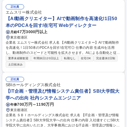
ため、いわゆる「獲得営業」業務はございません。社内外の様々なステー
クホルダーから協力を得ながら、業務をリードしていただきます。■担当
正社員
カテゴリのGMV達成のための戦略立案■戦略・戦術実行のリード■GMVデ
エムスリー株式会社
ータ分析■出店ECサイトのコンサルティング・サポート■商品企画■ショッ
【AI動画クリエイター】AIで動画制作を高速化!1日50
プ原資販促の企画・実行 募集職種 【セールス・マーチャンダイザー/LINE
本のPDCAを回す/在宅可 Webディレクター
ギフト・LINEコマース新規事業】
47万3000円以上
月給
東京都港区
企業名 エムスリー株式会社 求人名 【AI動画クリエイター】AIで動画制作
を高速化！1日50本のPDCAを回す/在宅可◎ 仕事の内容 生成AIを活用
し、動画制作のスピードと可能性を拡大させます。AIによる自動化と従来
の制作のハイブリッドで、大量・高速・高品質な動画施策の高速PDCAサ
業界未経験歓迎
年間休日120日以上
転勤なし
在宅OK
完全週休2日制
イクルを回し、ビジネス成果への貢献を目指します。 AIエージェントに定
土日祝休み
型作業を任せ、「何を・なぜ作るか」の判断と企画に集中する新しい制作
スタイルを担います。 ■AI・自動化を用いた動画制作ワークフローの設計
と最適化 ■事業部門への動画活用提案 ■生成AIを用いた動画コンテンツ企
正社員
画・制作・効果検証 ■AIによるシナリオ・クリップ・音声・字幕の生成や
SBIホールディングス株式会社
制作管理 ※1日50本規模の体制を構築し、仮説検証と改善を行います。 募
【IT企画・管理及び情報システム責任者】SBI大学院大
集職種 【AI動画クリエイター】AIで動画制作を高速化！1日50本のPDCA
学への出向 社内システムエンジニア
を回す/在宅可◎
700万円～1190万円
年俸
東京都港区
企業名 ＳＢＩホールディングス株式会社 求人名 【IT企画・管理及び情報
システム責任者】SBI大学院大学への出向 仕事の内容 入社後すぐにSBI大
学院大学に出向いただき、大学事務局におけるIT企画・管理及び情報シス