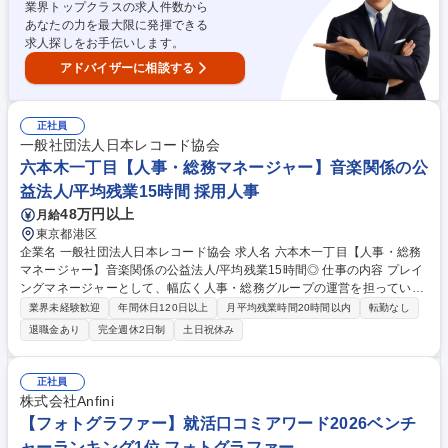
業界トップクラスの求人件数から
あなたの力を最大限に発揮できる
求人探しをお手伝いします。
アドバイザーに相談する
正社員
一般社団法人日本レコード協会
六本木一丁目【人事・総務マネージャー】音楽関係の公
益法人/平均残業15時間 採用人事
48万円以上
月給
東京都港区
企業名 一般社団法人日本レコード協会 求人名 六本木一丁目【人事・総務
マネージャー】音楽関係の公益法人/平均残業15時間◎ 仕事の内容 プレイ
ングマネージャーとして、幅広く人事・総務グループの運営を担っていた
だきます。■グループ運営・マネジメント業務：人事・総務グループの運
業界未経験歓迎
年間休日120日以上
月平均残業時間20時間以内
転勤なし
営、部員の業務管理・育成・評価、役員・他部署との調整・連携 ■総務業
退職金あり
完全週休2日制
土日祝休み
務：理事会他会議運営、役員登記、秘書業務管理（秘書1名）、会員社入
退会、渉外対応、安全衛生管理、規程改定、オフィス管理（庶務1名）、
庶務業務の統括、その他■人事業務：採用、入退社管理、勤怠/給与管理、
正社員
育成（研修/OJT関連）、人事制度（設計/運用）■まずは総務実務や会議運
株式会社Anfini
営で現場を理解し、徐々にマネジメント領域を広げながら、人事・総務部
【フォトグラファー】就活口コミアワード2026ベンチ
門の責任者として組織を牽引することを期待します。 募集職種 六本木一
ャーランキング1位 フォトグラファー