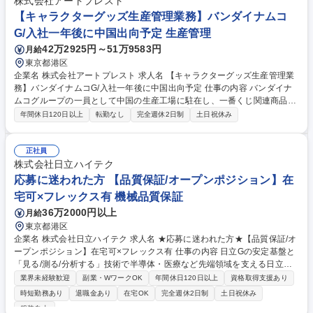
株式会社アートプレスト
働きかけを自ら主導します。 ■プロジェクト推進：利害関係を泥臭く調整
【キャラクターグッズ生産管理業務】バンダイナムコ
し、合意形成を図り前進させます。 募集職種 ヘルスケア×新規事業開発
G/入社一年後に中国出向予定 生産管理
（PJリーダー候補）/予防医療で健康が続く社会を創出
42万2925円～51万9583円
月給
東京都港区
企業名 株式会社アートプレスト 求人名 【キャラクターグッズ生産管理業
務】バンダイナムコG/入社一年後に中国出向予定 仕事の内容 バンダイナ
ムコグループの一員として中国の生産工場に駐在し、一番くじ関連商品の
海外生産管理を担当します。目安として入社一年後には中国赴任いただき
年間休日120日以上
転勤なし
完全週休2日制
土日祝休み
日系工場で生産管理を担当し、現地とのやりとりを通じて 品質管理や納期
調整を行います。中国等の海外工場との連携を通じて、品質管理、納期調
整、生産スケジュール管理を行います。経験豊富なスペシャリストからの
正社員
指導を受けながら業務を進めていただきます。入社一年は国内で生産管理
株式会社日立ハイテク
を通し商材の理解を進めながら中国へ出張がございます。※出向先は日系
応募に迷われた方 【品質保証/オープンポジション】在
工場のため中国語スキルは不問です。 募集職種 【キャラクターグッズ生
宅可×フレックス有 機械品質保証
産管理業務】バンダイナムコG/入社一年後に中国出向予定
36万2000円以上
月給
東京都港区
企業名 株式会社日立ハイテク 求人名 ★応募に迷われた方★【品質保証/オ
ープンポジション】在宅可×フレックス有 仕事の内容 日立Gの安定基盤と
「見る/測る/分析する」技術で半導体・医療など先端領域を支える日立ハ
イテクにて品質保証のご経験お持ちな方に品質保証業務をお任せ。中小企
業界未経験歓迎
副業・WワークOK
年間休日120日以上
資格取得支援あり
業にて品質保証の幅広い工程に携わっていた方歓迎。 【具体的な業務内
時短勤務あり
退職金あり
在宅OK
完全週休2日制
土日祝休み
容】※その他労働条件備考もご確認ください。 ■設計開発フェーズでの設
服装自由