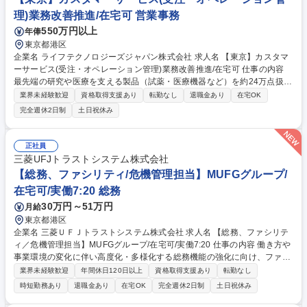
理)業務改善推進/在宅可 営業事務
550万円以上
年俸
東京都港区
企業名 ライフテクノロジーズジャパン株式会社 求人名 【東京】カスタマ
ーサービス(受注・オペレーション管理)業務改善推進/在宅可 仕事の内容
最先端の研究や医療を支える製品（試薬・医療機器など）を約24万点扱
い、受注から納品までをトータルコーディネート。単調な事務処理ではな
業界未経験歓迎
資格取得支援あり
転勤なし
退職金あり
在宅OK
く、「必要なものを、必要なタイミングで確実に届ける」ため、 社内外と
完全週休2日制
土日祝休み
連携しながら全体を動かしていく役割。ERP（E1/SAP）を用いた受注・
出荷業務に加え、日々のオペレーションの中で発生する課題に対して、
「気づき、提起し、改善までやり切る」ことを期待。 【詳細】・受注処理
正社員
／在庫・価格・製品情報の確認 ・出荷手配、各種書類作成・営業・関連部
三菱UFJトラストシステム株式会社
門との連携 ・業務プロセスの改善提案、ルール整備 募集職種 【東京】カ
【総務、ファシリティ/危機管理担当】MUFGグループ/
スタマーサービス(受注・オペレーション管理)業務改善推進/在宅可
在宅可/実働7:20 総務
30万円～51万円
月給
東京都港区
企業名 三菱ＵＦＪトラストシステム株式会社 求人名 【総務、ファシリテ
ィ／危機管理担当】MUFGグループ/在宅可/実働7:20 仕事の内容 働き方や
事業環境の変化に伴い高度化・多様化する総務機能の強化に向け、ファシ
リティ・危機管理業務を中心に担当いただく方を募集します。社員が働く
業界未経験歓迎
年間休日120日以上
資格取得支援あり
転勤なし
環境や事業継続を支える重要なポジションであり、課題発見か ら改善提
時短勤務あり
退職金あり
在宅OK
完全週休2日制
土日祝休み
案、企画立案、実行まで主体的に携わることができます。また、総務領域
で幅広い経験を積みながら、将来的には総務部の中核人材として活躍いた