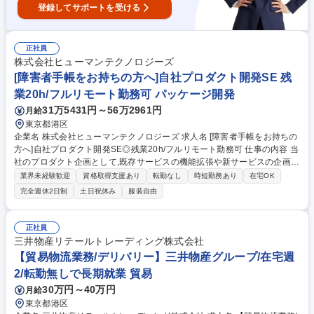
登録してサポートを受ける
正社員
株式会社ヒューマンテクノロジーズ
[障害者手帳をお持ちの方へ]自社プロダクト開発SE 残
業20h/フルリモート勤務可 パッケージ開発
31万5431円～56万2961円
月給
東京都港区
企業名 株式会社ヒューマンテクノロジーズ 求人名 [障害者手帳をお持ちの
方へ]自社プロダクト開発SE◎残業20h/フルリモート勤務可 仕事の内容 当
社のプロダクト企画として,既存サービスの機能拡張や新サービスの企画立
案~リリースを担当いただきます。 人事労務業務をシステム化するための
業界未経験歓迎
資格取得支援あり
転勤なし
時短勤務あり
在宅OK
要件出し,及びその資料化等をお任せします。 初めは既に進行中のプロジ
完全週休2日制
土日祝休み
服装自由
ェクトを先輩社員と共にお任せする予定です。 サービスの細かい機能や設
定を決め,エンジニアと打ち合わせをしながらリリースを進めていきます。
■労務業務をシステム化するための要件出し/素案・要求定義の作成 ■他プ
正社員
ロジェクトとの調整業務 ■開発した機能のテスト ■法改正の情報キャッチ
三井物産リテールトレーディング株式会社
アップ ■マニュアル等の作成に向けた資料作成 募集職種 [障害者手帳をお
【貿易物流業務/デリバリー】三井物産グループ/在宅週
持ちの方へ]自社プロダクト開発SE◎残業20h/フルリモート勤務可
2/転勤無しで長期就業 貿易
30万円～40万円
月給
東京都港区