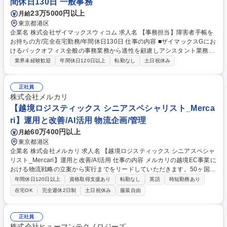
間休日130日 一般事務
23万5000円以上
月給
東京都港区
企業名 株式会社ザイマックスウィコム 求人名 【事務担当】障害者手帳を
お持ちの方/完全在宅勤務/年間休日130日 仕事の内容 ■ザイマックスGにお
けるバックオフィス全般の事務業務から適性を顧慮しアシスタント業務お
任せします。入社後はオンラインの環境下ですが丁寧に業務を教えますの
業界未経験歓迎
年間休日120日以上
転勤なし
土日祝休み
でご安心ください。就業開始・終了時にはチャット での連絡と終了時には
本日の行ったことの共有を行います。 ■具体的な業務内容 ・データ入力
・チェック業務 ・書類整理 ・業務サポート など ※スキルやご経験、ご障
正社員
害への配慮を考慮して、人事、総務、経理、法務、営業事務などの分野か
株式会社メルカリ
ら特定し業務をお任せ致します。 ≪変更の範囲：会社の定める業務≫ 募
【越境ロジスティックス シニアスペシャリスト_Merca
集職種 【事務担当】障害者手帳をお持ちの方/完全在宅勤務/年間休日130
ri】運用と改善/AI活用 物流企画/管理
日
60万400円以上
月給
東京都港区
企業名 株式会社メルカリ 求人名 【越境ロジスティックス シニアスペシャ
リスト_Mercari】運用と改善/AI活用 仕事の内容 メルカリの越境EC事業に
おける物流戦略の立案から実行までをリードしていただきます。50ヶ国展
開を見据え、既存の枠組みに縛られず、AIやデータなどのテクノロジーを
年間休日120日以上
資格取得支援あり
転勤なし
英語
時短勤務あり
駆使して「世界規模のモノの循環」を支える次世 代サプライチェーンを自
在宅OK
完全週休2日制
土日祝休み
服装自由
ら設計・構築する役割を担います。 ご経験や専門性に応じて、以下の領域
におけるプロジェクトを主導していただきます。 ■グローバルサプライチ
ェーンの設計とガバナンス構築 ■エンド・ツー・エンドの物流最適化と貿
正社員
易実務の高度化 ■テクノロジー・AIを活用したロジスティクス改革 募集職
株式会社ヒューマンテクノロジーズ