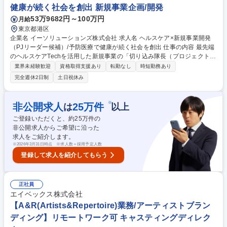
も専門性を深められる/リモート
健康が続く社会を創出 新規事業企画/開発
53万9682円～100万円
月給
東京都港区
企業名 イーソリューションズ株式会社 求人名 ヘルスケア×新規事業開発
（PJリーダー候補）/予防医療で健康が続く社会を創出 仕事の内容 最先端
のヘルスケアTechを活用した新規事業の「切り込み隊長（プロジェクトリ
ード）」として、大手企業への出資・協業交渉から、病院での実証実験、
業界未経験歓迎
資格取得支援あり
転勤なし
時短勤務あり
泥臭い共同マーケティングまで全プロセスを自ら牽引します。 ■大手企業
完全週休2日制
土日祝休み
等への出資や資本業務提携を含む協業スキームの直接提案・交渉リード ■
机上の空論で終わらせず、ビジネスモデル策定からサービス実証までを自
ら推進 ■国内外の先端技術を有するテックベンチャーとのアライアンス獲
※
非公開求人
25
万件
は
以上
得 ■病院・介護施設現場に入り込んだ実証実験（PoC）の環境構築と課題
ご登録いただくと、約
25
万件の
解決 ■パートナー企業とタッグを組んだ共同マーケティングの企画・初期
非公開求人からご希望に沿った
市場開拓 募集職種 ヘルスケア×新規事業開発（PJリーダー候補）/予防医
求人をご紹介します。
療で健康が続く社会を創出
※
2026年3月31日時点 ※求人数＝採用予定人数
登録して求人を紹介してもらう
正社員
エイベックス株式会社
【A&R(Artists&Repertoire)業務/アーティストブラン
ディング】リモートワーク可 キャスティングディレク