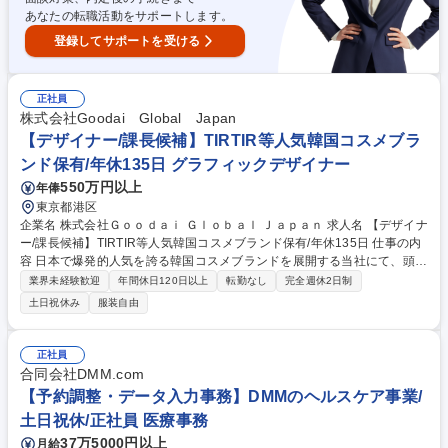
あなたの転職活動をサポートします。
登録してサポートを受ける
正社員
株式会社Goodai Global Japan
【デザイナー/課長候補】TIRTIR等人気韓国コスメブラ
ンド保有/年休135日 グラフィックデザイナー
550万円以上
年俸
東京都港区
企業名 株式会社Ｇｏｏｄａｉ Ｇｌｏｂａｌ Ｊａｐａｎ 求人名 【デザイナ
ー/課長候補】TIRTIR等人気韓国コスメブランド保有/年休135日 仕事の内
容 日本で爆発的人気を誇る韓国コスメブランドを展開する当社にて、頭販
促物デザインを担当いただきます。店頭で使用するPOPや装飾物のデザイ
業界未経験歓迎
年間休日120日以上
転勤なし
完全週休2日制
ン制作から印刷会社への発注まで一貫してお任せします。 【詳細】■店頭
土日祝休み
服装自由
で展開する化粧品の販促エリアで使用する紙ベースの装飾物やPOPのデザ
イン制作■モデルイメージやブランドロゴを活用した販促物のデザイン企
画■デザイン完成後の印刷会社への発注業務■その他、名刺等の社内デザイ
正社員
ン業務 等 募集職種 【デザイナー/課長候補】TIRTIR等人気韓国コスメブラ
合同会社DMM.com
ンド保有/年休135日
【予約調整・データ入力事務】DMMのヘルスケア事業/
土日祝休/正社員 医療事務
37万5000円以上
月給