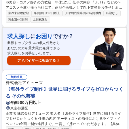
K/美容・コスメ好きの方歓迎！年休125日 仕事の内容 『ululis』などのヘ
アコスメを取り扱う当社にて、商品企画職として以下業務をお任せしま
す。未経験で中途入社した社員も多く、美容が好きで、物作りに関わりた
業界未経験歓迎
年間休日120日以上
月平均残業時間20時間以内
転勤なし
いという熱意を持った方を募集します。 ■新商品コンセプトの選定、アイ
完全週休2日制
土日祝休み
デアの取りまとめ■新商品のデザインのラフ案の考想■販促、プロモーショ
ンの選定と進行■コラボイベントの企画■その他、PR関連業務もサポート
頂く場合があります。＜入社後の流れ＞入社後3週間程度の研修を実施し
求人探し
お困り
に
ですか？
ます。その後、現場配属となり先輩社員のフォローのもと実務に取り組ん
業界トップクラスの求人件数から
でいきます。 募集職種 ヘアケアブランドの【商品企画】未経験OK/美容・
あなたの力を最大限に発揮できる
コスメ好きの方歓迎！年休125日
求人探しをお手伝いします。
アドバイザーに相談する
契約社員
株式会社アミューズ
【海外ライブ制作】世界に届けるライブをゼロからつく
る その他芸能
500万円以上
年俸
東京都港区
企業名 株式会社アミューズ 求人名 【海外ライブ制作】世界に届けるライ
ブをゼロからつくる 仕事の内容 アーティストの海外におけるライブ・イ
ベントの企画～制作進行まで、一貫して携わっていただきます。 【具体的