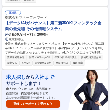
商品の 日本市場向けローカライズ化(メイン)や訴求ポイントの策定を担
当。複数ブランドの商品特徴や市場トレンドを把握しながら商品企画業務
を推進します。【詳細】■韓国にある商品の日本導入に向けた企画立案■商
正社員
品の訴求ポイント策定■市場トレンド分析を基にした新商品企画業務 等 ★
株式会社マネーフォワード
2-3ブランドを担当し、ブランド理解と市場動向を把握しながら、商品戦
【データ/AIガバナンス】第二新卒OK!フィンテック企
略に基づいて実行業務を行います。★日本独自開発の展開も予定 募集職種
業の最先端 その他情報システム
【商品企画(日本市場向け)】TIRTIR・SKIN1004等韓国コスメブランド/年
休135日
50万円～79万2000円
月給
東京都港区
企業名 株式会社マネーフォワード 求人名 【データ/AIガバナンス】第二新
卒OK！フィンテック企業の最先端◎ 仕事の内容 データガバナンスを通じ
てデータの品質とセキュリティを維持し、AIガバナンスによってAI利活用
に伴うリスクを適切に管理することで、お客様に安全・安心なサービスを
業界未経験歓迎
副業・WワークOK
年間休日120日以上
資格取得支援あり
提供し、ビジネス価値の最大化を目指します。 ■データガバナンスおよび
転勤なし
在宅OK
完全週休2日制
土日祝休み
服装自由
AIガバナンスでの社内規程・運用プロセスの整備■データ利活用における
統制の実行・運用：・データの取得・加工・保管・提供・廃棄プロセスの
整理・データの参照権限・利用目的・第三者提供等の管理・審査■AI利活
求人探し
入社まで
から
用における統制の実行・運用：・新規施策の推進や新規ツールの導入にお
サポートします！
ける審査・リスク評価方法の検討■データ・AIガバナンスに関する委員会
などの会議体運営 募集職種 【データ/AIガバナンス】第二新卒OK！フィン
求人の紹介をはじめ、書類添削や
テック企業の最先端◎
面談対策、内定後の手続きまで
あなたの転職活動をサポートします。
登録してサポートを受ける