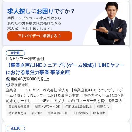
計レビュー、品質要求・評価観点の策定 ■試験・検査計画の立案、出荷判
定、工程監視、不適合是正の推進 ■市場不具合・顧客指摘の原因解析、再
求人探し
お困り
に
ですか？
発防止、横展開活動 ■製造・設計・調達・サービス部門と連携した品質改
善、監査対応 ■担当製品や購入品・サプライヤーに対する品質企画、標準
業界トップクラスの求人件数から
化、DX推進 募集職種 ★応募に迷われた方★【品質保証/オープンポジショ
あなたの力を最大限に発揮できる
ン】在宅可×フレックス有
求人探しをお手伝いします。
アドバイザーに相談する
正社員
LINEヤフー株式会社
【事業企画/LINEミニアプリ(ゲーム領域)】LINEヤフー
における最注力事業 事業企画
46万6000円以上
月給
東京都港区
企業名 ＬＩＮＥヤフー株式会社 求人名 【事業企画/LINEミニアプリ（ゲ
ーム領域）】LINEヤフーにおける最注力事業 仕事の内容 ゲーム領域を最
前線でリードし、「LINEミニアプリ」の利用ユーザー数と提供者数双方の
最大化をするための事業企画およびその実行推進を担当します。具体的に
業界未経験歓迎
副業・WワークOK
年間休日120日以上
転勤なし
は、市場分析や仮説検証を通じて、ユーザーおよび ゲームパブリッシャー
時短勤務あり
在宅OK
完全週休2日制
土日祝休み
服装自由
など事業者に必要とされる機能や仕組みを企画し、実行計画の策定を主導
します。【詳細】■担当領域の中長期的な成長および収益性の向上に向け
た戦略の立案・企画・推進■PMF検証の推進および年間数百億規模のメガ
正社員