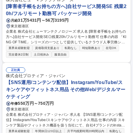
種 【越境ロジスティックス シニアスペシャリスト_Mercari】運用と改善/
[障害者手帳をお持ちの方へ]自社サービス開発SE 残業2
AI活用
0h/フルリモート勤務可 パッケージ開発
31万5431円～56万3195円
月給
東京都港区
企業名 株式会社ヒューマンテクノロジーズ 求人名 [障害者手帳をお持ちの
方へ]自社サービス開発SE◎残業20h/フルリモート勤務可 仕事の内容 「KI
NG OF TIME」シリーズの一つとして提供しているクラウド人事労務シス
テム「KING OF TIME 人事労務」の要求事項から開発要件への落とし込み/
業界未経験歓迎
資格取得支援あり
転勤なし
時短勤務あり
在宅OK
社内調整/開発業務等,上流工程をメインで担当いただきます！ 【詳細】■
完全週休2日制
土日祝休み
服装自由
当社開発案件の要求事項から開発要件へ落とし込む工程(開発要件の作成
は英語で行います) ■要件に対する開発チームとの調整/Q&A対応 ■機能追
加案件のバックエンド・フロントエンド開発 ■カスタマーサポートからの
正社員
技術的な問い合わせへの回答 ■他メンバーが開発した機能のテスト・品質
株式会社プロティア・ジャパン
保証 ■開発要望を分析し,開発仕様を策定 ■開発仕様書の日本語版と英語版
【SNS運用/コンテンツ配信】Instagram/YouTube/ス
の用意 ■海外エンジニアと協力して開発作業 募集職種 [障害者手帳をお持
キンケアやフィットネス用品 その他Web/デジタルマー
ちの方へ]自社サービス開発SE◎残業20h/フルリモート勤務可
ケティング
550万円～750万円
年俸
東京都港区
企業名 株式会社プロティア・ジャパン 求人名 【SNS運用/コンテンツ配
信】Instagram/YouTube/スキンケアやフィットネス用品 仕事の内容 スキ
ンケア製品やフィットネス機器を扱う当社にて、自社4ブランドのInstagr
amやYoutubeを始めとするSNSのコンテンツ企画、制作、配信までを一
業界未経験歓迎
年間休日120日以上
月平均残業時間20時間以内
転勤なし