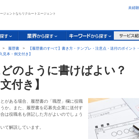
未経
ージェントならリクルートエージェント
>
履歴書
>
【履歴書のすべて】書き方・テンプレ・注意点・送付のポイント・
入見本・例文付き】
はどのように書けばよい？
例文付き】
ことがある場合、履歴書の「職歴」欄に役職
ょうか。また、履歴書を応募先企業に送付す
場合は役職名も併記した方がよいのでしょう
ついて解説しています。