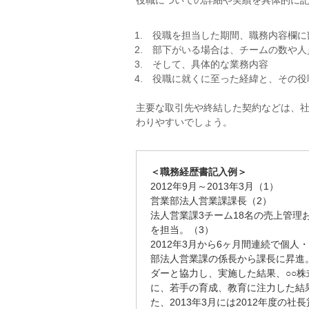
役職についての詳細や実績を具体的に
役職を担当した期間、職務内容欄に
部下がいる場合は、チームの数や人
そして、具体的な業務内容
役職に就くに至った経緯と、その役
主要な取引先や終結した契約などは、
わりやすいでしょう。
＜職務経歴書記入例＞
2012年9月～2013年3月（1）
営業部法人営業課課長（2）
法人営業課3チーム18名の売上管
を担当。（3）
2012年3月から6ヶ月間連続で個人
部法人営業課の係長から課長に昇進
ダーと協力し、実施した結果、○○株
に、若手の育成、教育に注力した結
た、2013年3月には2012年度の