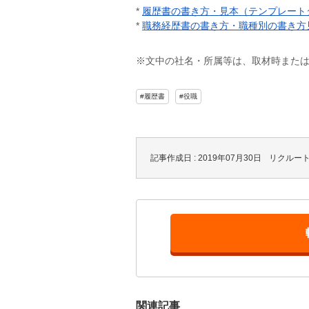
*
履歴書の書き方・見本（テンプレート
*
職務経歴書の書き方・職種別の書き方
※文中の社名・所属等は、取材時また
#履歴書
#役職
記事作成日 : 2019年07月30日
リクルー
関連記事