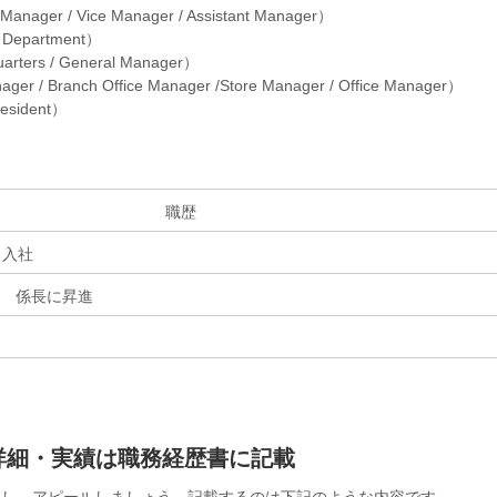
/ Vice Manager / Assistant Manager）
f Department）
ers / General Manager）
er / Branch Office Manager /Store Manager / Office Manager）
esident）
職歴
 入社
 係長に昇進
詳細・実績は職務経歴書に記載