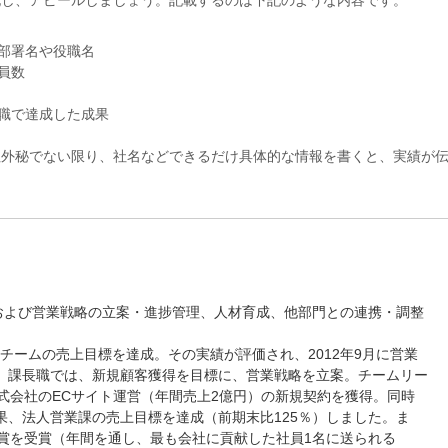
記し、アピールしましょう。記載するのは下記のような内容です。
部署名や役職名
員数
職で達成した成果
社外秘でない限り、社名などできるだけ具体的な情報を書くと、実績が
理および営業戦略の立案・進捗管理、人材育成、他部門との連携・調整
・チームの売上目標を達成。その実績が評価され、2012年9月に営業
。課長職では、新規顧客獲得を目標に、営業戦略を立案。チームリー
式会社のECサイト運営（年間売上2億円）の新規契約を獲得。同時
果、法人営業課の売上目標を達成（前期末比125％）しました。ま
社長賞を受賞（年間を通し、最も会社に貢献した社員1名に送られる