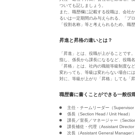
ついても記しましょう。
また、職歴欄に記載する役職は、会社
るいは一定期間のみ与えられる、「プ
「役割名称」等と考えられるため、職
昇進と昇格の違いとは？
「昇進」とは、役職が上がることです
指し、係長から課長になるなど、役職
「昇格」とは、社内の職能等級制度な
変わっても、等級は変わらない場合に
対に、等級が上がり「昇格」しても「
職歴書に書くことができる一般役
主任・チームリーダー（Supervisor / C
係長（Section Head / Unit Head）
課長／室長／マネージャー（Section Chief
課長補佐・代理（Assistant Director A
次長（Assistant General Manager