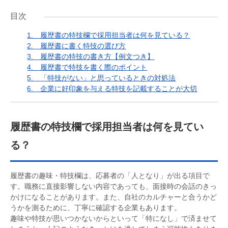
目次
1.
履歴書の特技欄で採用担当者は何を見ている？
2.
履歴書に書く特技の選び方
3.
履歴書の特技の書き方【例文つき】
4.
履歴書で特技を書く際のポイント
5.
「特技がない」と思っているときの対処法
6.
企業に好印象を与える特技を記載することが大切
履歴書の特技欄で採用担当者は何を見てい
る？
履歴書の趣味・特技欄は、応募者の「人となり」が出る項目で
す。職務に直接影響しない内容であっても、面接時の会話のきっ
かけになることがあります。また、自社のカルチャーと合うかど
うかを測るために、丁寧に確認する企業もあります。
趣味や特技が思いつかないからといって「特になし」で済ませて