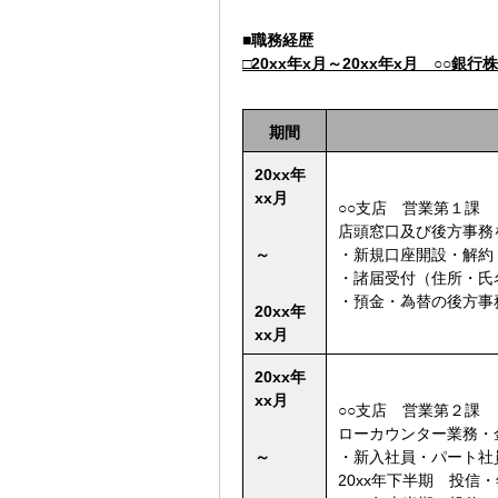
■
職務経歴
□20xx年x月～20xx年x月 ○○銀行
期間
20xx年
xx月
○○支店 営業第１課
店頭窓口及び後方事務
～
・新規口座開設・解約
・諸届受付（住所・氏
・預金・為替の後方事
20xx年
xx月
20xx年
xx月
○○支店 営業第２課
ローカウンター業務
・
～
・新入社員・パート社
20xx年下半期 投信