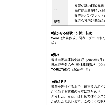
・投資信託の目論見書
～
・既存商品改廃時の上
・販売用パンフレット
・販売会社向け勉強会
現在
■活かせる経験・知識・技術
Word（文書作成、図表・グラフ挿入）
成）
■資格
普通自動車運転免許証（20xx年x月
日本証券業協会1種外務員資格（20x
TOEIC795点（20xx年x月）
■自己ＰＲ
業務を遂行する上で、最重要のポイ
が担当する業務の根本に立ち返り、
きました。また、はじめて使うシス
が残せたと思います。このような取