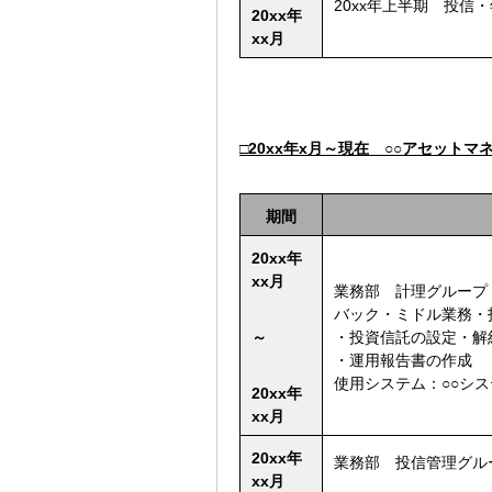
20xx年上半期 投信
20xx年
xx月
□20xx年x月～現在 ○○アセット
期間
20xx年
xx月
業務部 計理グループ
バック・ミドル業務
・
～
・投資信託の設定・解
・運用報告書の作成
使用システム：○○シス
20xx年
xx月
20xx年
業務部 投信管理グル
xx月