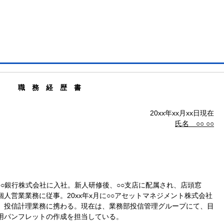
職 務 経 歴 書
0xx年xx月xx日現在
氏名 ○○ ○○
x月○○銀行株式会社に入社。新人研修後、○○支店に配属され、店頭窓
人営業業務に従事。20xx年x月に○○アセットマネジメント株式会社
、投信計理業務に携わる。現在は、業務部投信管理グループにて、目
用パンフレットの作成を担当している。