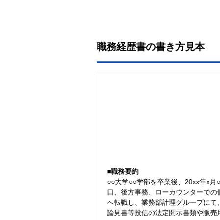
職務経歴書の書き方見本
2
■
職務要約
○○大学○○学部を卒業後、20xx年
口、後方事務、ローカウンターでの個
へ転職し、業務部計理グループにて
論見書等投信の法定開示書類や販売