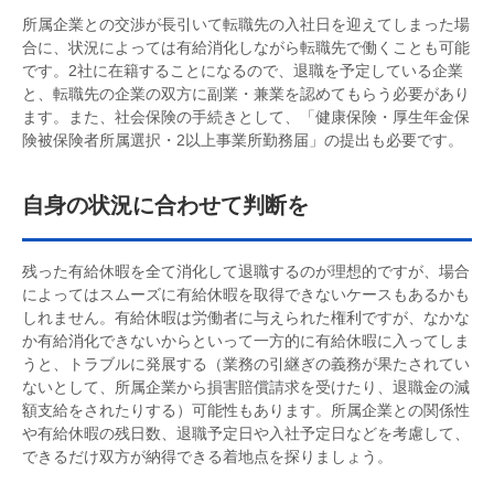
所属企業との交渉が長引いて転職先の入社日を迎えてしまった場
合に、状況によっては有給消化しながら転職先で働くことも可能
です。2社に在籍することになるので、退職を予定している企業
と、転職先の企業の双方に副業・兼業を認めてもらう必要があり
ます。また、社会保険の手続きとして、「健康保険・厚生年金保
険被保険者所属選択・2以上事業所勤務届」の提出も必要です。
自身の状況に合わせて判断を
残った有給休暇を全て消化して退職するのが理想的ですが、場合
によってはスムーズに有給休暇を取得できないケースもあるかも
しれません。有給休暇は労働者に与えられた権利ですが、なかな
か有給消化できないからといって一方的に有給休暇に入ってしま
うと、トラブルに発展する（業務の引継ぎの義務が果たされてい
ないとして、所属企業から損害賠償請求を受けたり、退職金の減
額支給をされたりする）可能性もあります。所属企業との関係性
や有給休暇の残日数、退職予定日や入社予定日などを考慮して、
できるだけ双方が納得できる着地点を探りましょう。