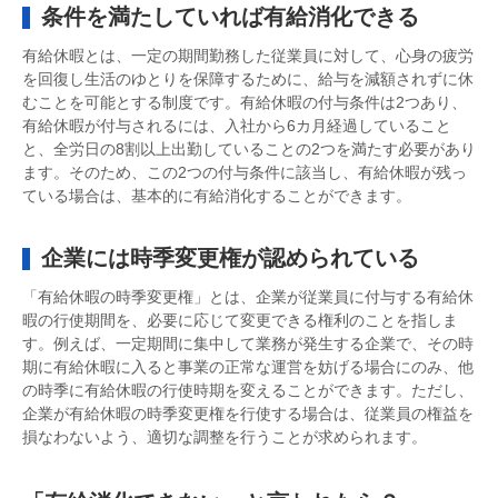
条件を満たしていれば有給消化できる
有給休暇とは、一定の期間勤務した従業員に対して、心身の疲労
を回復し生活のゆとりを保障するために、給与を減額されずに休
むことを可能とする制度です。有給休暇の付与条件は2つあり、
有給休暇が付与されるには、入社から6カ月経過していること
と、全労日の8割以上出勤していることの2つを満たす必要があり
ます。そのため、この2つの付与条件に該当し、有給休暇が残っ
ている場合は、基本的に有給消化することができます。
企業には時季変更権が認められている
「有給休暇の時季変更権」とは、企業が従業員に付与する有給休
暇の行使期間を、必要に応じて変更できる権利のことを指しま
す。例えば、一定期間に集中して業務が発生する企業で、その時
期に有給休暇に入ると事業の正常な運営を妨げる場合にのみ、他
の時季に有給休暇の行使時期を変えることができます。ただし、
企業が有給休暇の時季変更権を行使する場合は、従業員の権益を
損なわないよう、適切な調整を行うことが求められます。