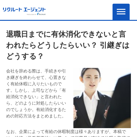
退職日までに有休消化できないと言
われたらどうしたらいい？ 引継ぎは
どうする？
会社を辞める際は、手続きや引
き継ぎを終わらせて、心置きな
く有給休暇に入りたいもので
す。しかし、上司などから「有
給消化できない」と言われた
ら、どのように対処したらいい
のでしょうか。有給消化するた
めの対応方法をまとめました。
なお、企業によって有給の休暇制度は様々ありますが、本稿で