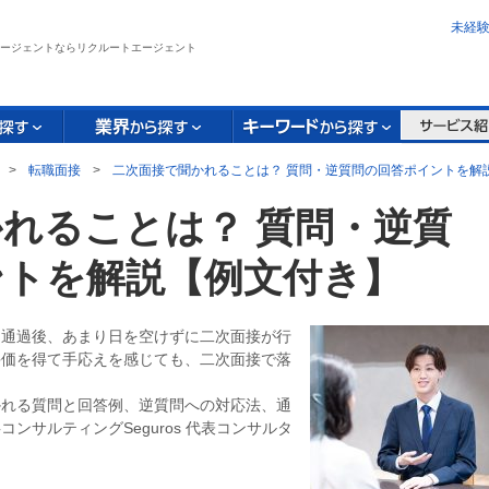
未経
ージェントならリクルートエージェント
>
転職面接
>
二次面接で聞かれることは？ 質問・逆質問の回答ポイントを解
れることは？ 質問・逆質
ントを解説【例文付き】
を通過後、あまり日を空けずに二次面接が行
評価を得て手応えを感じても、二次面接で落
。
かれる質問と回答例、逆質問への対応法、通
ンサルティングSeguros 代表コンサルタ