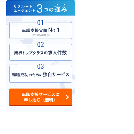
内
人
の
共
キ
し