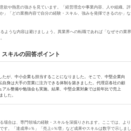
意欲や熱意の強さを見ています。「経営理念や事業内容、人や組織、評
か」「どの業務内容で自分の経験・スキル、強みを発揮できるのか」な
れるような内容は避けましょう。異業界への転職であれば「なぜその業
す。
・スキルの回答ポイント
したが、中小企業も担当することになりました。そこで、中堅企業向
私自身は大手の営業に注力できる体制を築きました。代理店各社の顧
ュアル整備や勉強会も実施。結果、中堅企業対象では前年比で売上
きました。
る場合は、専門領域の経験・スキルを深掘りされます。ここでは、より
です。「達成率○％」「売上○％増」など成果やスキルは数字で示しま