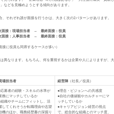
か」などを見極めようとする傾向があります。
合、それぞれ誰が面接を行うかは、大きく次の2パターンがあります。
次面接：現場担当者 → 最終面接：役員
次面接：人事担当者 → 最終面接：役員
面接に役員も同席するケースが多い）
トは異なります。もちろん、何を重視するかは企業や人によりますが、
。
現場担当者
経営陣
（社長／役員）
●応募者の経験・スキルの水準が
●理念・ビジョンへの共感度
業務にマッチしているか
●自社の価値観やカルチャーにマ
●組織やチームにフィットし、活
ッチしているか
躍してくれそうか転職理由や志望
●キャリアビジョン経営の視点
動機のほか、職務経歴書の深掘り
で、総合的な組織とのマッチ度、