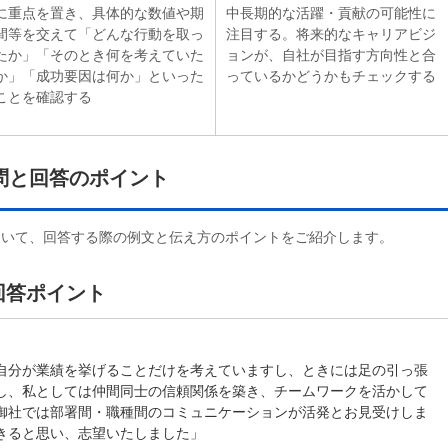
に重点を置き、具体的な数値や期
中長期的な活躍・貢献の可能性に
間等を交えて「どんな行動を取っ
注目する。将来的なキャリアビジ
たか」「そのとき何を考えていた
ョンが、自社が目指す方向性と合
か」「成功要因は何か」といった
っているかどうかもチェックする
ことを確認する
問と回答のポイント
ついて、回答する際の例文と伝え方のポイントをご紹介します。
回答ポイント
自分が業績を挙げることだけを考えていますし、ときには足の引っ張
し、私としては仲間同士の信頼関係を築き、チームワークを活かして
御社では部署間・職種間のコミュニケーションが活発とお見受けしま
きると思い、志望いたしました」