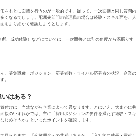
評価をもとに面接を行うのが一般的です。従って、一次面接と同じ質問
も多くなるでしょう。配属先部門の管理職の場合は経験・スキル面を、
プ面をより細かく確認しようとします。
短所、成功体験）などについては、一次面接とは別の角度から深掘りす
。
せん。募集職種・ポジション、応募者数・ライバル応募者の状況、企業
ます。
違いはある？
位置付けは、当然ながら企業によって異なります。とはいえ、大まかに
次面接のいずれかでは、主に「採用ポジションの要件を満たす経験・ス
になじめそうか」といったポイントを確認します。
点で見られます。「企業理念への共感はあるか」「入社後に成長・貢献