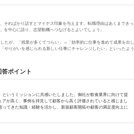
、そればかり話すとマイナス印象を与えます。転職理由はあくまできっ
」を中心に語り、志望動機へつなげるとよいでしょう。
ましたが、「残業が多くてつらい」→「効率的に仕事を進めて成果を出
→「やりがいを感じられる新しい仕事にチャレンジしたい」といったよ
回答ポイント
」というミッションに共感いたしました。御社が飲食業界に向けて提
シェアが高く、事例を拝見して顧客から高く評価されていると感じまし
培ってきた知識・経験を活かし、新規顧客開拓や顧客の満足度向上に