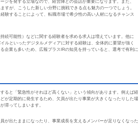
セージを発する立場なので、経営陣との会話が重要になります。また、
れますが、こうした新しい分野に挑戦できる点も魅力の一つでしょう。
を経験することによって、転職市場で希少性の高い人材になるチャンス
（持続可能性）などに関する経験者を求める求人は増えています。他に
バイルといったデジタルメディアに対する経験は、全体的に要望が強く
ある企業も多いため、広報プラスIRの知見を持っていると、選考で有利
較すると「緊急性がそれほど高くない」という傾向があります。例えば
などが定期的に発生するため、欠員が出たり事業が大きくなったりした
務が滞ってしまいます。
欠員が出たままになったり、事業成長を支えるメンバーが足りなくなっ