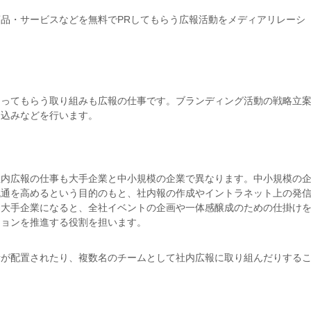
品・サービスなどを無料でPRしてもらう広報活動をメディアリレーシ
知ってもらう取り組みも広報の仕事です。ブランディング活動の戦略立
り込みなどを行います。
社内広報の仕事も大手企業と中小規模の企業で異なります。中小規模の
流通を高めるという目的のもと、社内報の作成やイントラネット上の発
、大手企業になると、全社イベントの企画や一体感醸成のための仕掛け
ションを推進する役割を担います。
者が配置されたり、複数名のチームとして社内広報に取り組んだりする