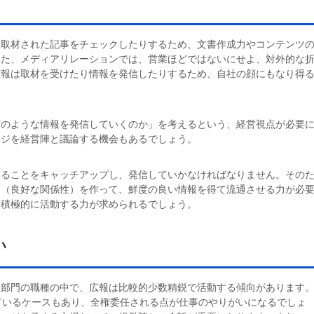
、取材された記事をチェックしたりするため、文書作成力やコンテンツ
また、メディアリレーションでは、営業ほどではないにせよ、対外的な
広報は取材を受けたり情報を発信したりするため、自社の顔にもなり得
どのような情報を発信していくのか」を考えるという、経営視点が必要
ージを経営陣と議論する機会もあるでしょう。
いることをキャッチアップし、発信していかなければなりません。その
ン（良好な関係性）を作って、鮮度の良い情報を得て流通させる力が必
に積極的に活動する力が求められるでしょう。
い
理部門の職種の中で、広報は比較的少数精鋭で活動する傾向があります
ているケースもあり、全権委任される点が仕事のやりがいになるでしょ