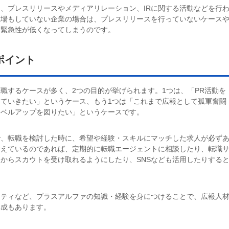
、プレスリリースやメディアリレーション、IRに関する活動などを行
上場もしていない企業の場合は、プレスリリースを行っていないケース
、緊急性が低くなってしまうのです。
ポイント
職するケースが多く、2つの目的が挙げられます。1つは、「PR活動を
ていきたい」というケース、もう1つは「これまで広報として孤軍奮闘
レベルアップを図りたい」というケースです。
で、転職を検討した時に、希望や経験・スキルにマッチした求人が必ず
考えているのであれば、定期的に転職エージェントに相談したり、転職
からスカウトを受け取れるようにしたり、SNSなども活用したりする
リティなど、プラスアルファの知識・経験を身につけることで、広報人
形成もあります。