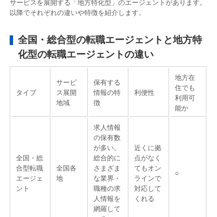
サービスを展開する「地方特化型」のエージェントがあります。
以降でそれぞれの違いや特徴を紹介します。
全国・総合型の転職エージェントと地方特
化型の転職エージェントの違い
地方在
サービ
保有する
住でも
タイプ
ス展開
情報の特
利便性
利用可
地域
徴
能か
求人情報
の保有数
が多い。
近くに拠
全国・総
総合的に
点がなく
合型転職
全国各
さまざま
てもオン
○
エージェ
地
な業界・
ラインで
ント
職種の求
対応して
人情報を
くれる
網羅して