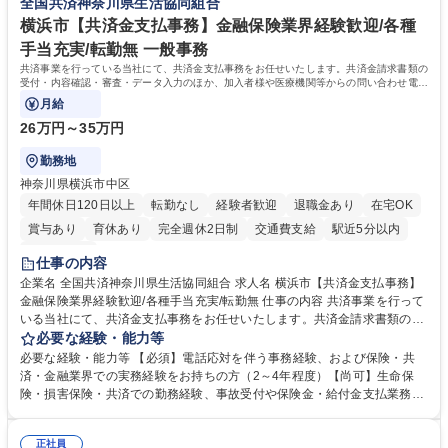
全国共済神奈川県生活協同組合
す。 募集職種 東京都中央区【営業事務・貿易事務】食品商社/残業少なめ/
ズに沿った冷凍水産物等の生産・輸入・販売を一貫して手掛けています。
リモート等相談可
自社工場と海外拠点の強固な連携によるワンストップサービスが最大の強
横浜市【共済金支払事務】金融保険業界経験歓迎/各種
みです。 学歴・資格 学歴：大学院 大学 語学力：英語 資格：
手当充実/転勤無 一般事務
共済事業を行っている当社にて、共済金支払事務をお任せいたします。共済金請求書類の
受付・内容確認・審査・データ入力のほか、加入者様や医療機関等からの問い合わせ電話
対応や書類発送等を担当します。
月給
26万円～35万円
勤務地
神奈川県横浜市中区
年間休日120日以上
転勤なし
経験者歓迎
退職金あり
在宅OK
賞与あり
育休あり
完全週休2日制
交通費支給
駅近5分以内
土日祝休み
仕事の内容
企業名 全国共済神奈川県生活協同組合 求人名 横浜市【共済金支払事務】
金融保険業界経験歓迎/各種手当充実/転勤無 仕事の内容 共済事業を行って
いる当社にて、共済金支払事務をお任せいたします。共済金請求書類の受
付・内容確認・審査・データ入力のほか、加入者様や医療機関等からの問
必要な経験・能力等
い合わせ電話対応や書類発送等を担当します。 ■共済金請求書類の受付、
必要な経験・能力等 【必須】電話応対を伴う事務経験、および保険・共
内容確認、および共済金支払に関する審査・事務処理業務全般を担当 ■専
済・金融業界での実務経験をお持ちの方（2～4年程度）【尚可】生命保
用システムへのデータ入力、各種必要書類の作成・発送作業 ■加入者様や
険・損害保険・共済での勤務経験、事故受付や保険金・給付金支払業務経
医療機関等からの各種問い合わせに対する丁寧かつ迅速な電話応対 ■現場
験がある方 【求める人物像】■相手の立場に立った丁寧な対応ができる方
調査の対応および業務プロセスの改善活動 【業務内容の変更範囲】当社の
■チームワークを大切にし、素直に学べる方★外勤の保険営業から内勤事
指定する業務 募集職種 横浜市【共済金支払事務】金融保険業界経験歓迎/
正社員