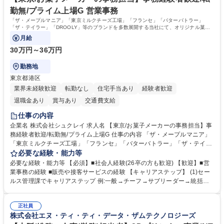
格：
勤無/プライム上場G 営業事務
「ザ・メープルマニア」「東京ミルクチーズ工場」「フランセ」「バターバトラー」
「ザ・テイラー」「DROOLY」等のブランドを多数展開する当社にて、オリジナル菓子
ブランド商品の事務業務をお任せいたします。
月給
30万円～36万円
勤務地
東京都港区
業界未経験歓迎
転勤なし
住宅手当あり
経験者歓迎
退職金あり
賞与あり
交通費支給
仕事の内容
企業名 株式会社シュクレイ 求人名 【東京/お菓子メーカーの事務担当】事
務経験者歓迎/転勤無/プライム上場G 仕事の内容 「ザ・メープルマニア」
「東京ミルクチーズ工場」「フランセ」「バターバトラー」「ザ・テイラ
ー」「DROOLY」等のブランドを多数展開する当社にて、オリジナル菓子
必要な経験・能力等
ブランド商品の事務業務をお任せいたします。 【具体的な業務内容】 ■店
必要な経験・能力等 【必須】■社会人経験(26卒の方も歓迎) 【歓迎】■営
舗からの発注受付/PC入力業務 ■受電対応(社内/社外) ■商品のマスター登
業事務の経験 ■販売や接客サービスの経験 【キャリアステップ】 (1)セー
録 ■日々の売上抽出・報告 ■提携企業への書類送付業務 ■契約書管理業務
ルス管理課でキャリアステップ 例:一般→チーフ→サブリーダー→統括リ
■ホームページへの問い合わせ対応 など 募集職種 【東京/お菓子メーカー
ーダー→マネージャー (2)他ポジションへのキャリアも可能 ※過去、未経
の事務担当】事務経験者歓迎/転勤無/プライム上場G
験で経営管理部内で経理へ異動した方もいらっしゃいます。年3回の面談
正社員
や個別面談を通してご自身のキャリアと向き合っていただき、会社として
株式会社エヌ・ティ・ティ・データ・ザムテクノロジーズ
もバックアップしていきます。 学歴・資格 学歴：大学院 大学 高専 短大