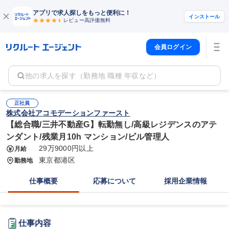
アプリで求人探しをもっと便利に！
インストール
レビュー高評価
無料
会員ログイン
他の求人を探す（勤務地 職種 年収など）
正社員
株式会社アコモデーションファースト
【総合職/三井不動産G】転勤無し/高級レジデンスのアテ
ンダント/残業月10h マンション/ビル管理人
29万9000円以上
月給
東京都港区
勤務地
仕事概要
応募について
採用企業情報
仕事内容