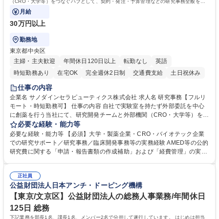
（CRO・大学等）をつなぐハブとして、契約・発注・予算管理などの研究事務全般をお
任せします。
月給
30万円以上
勤務地
東京都中央区
主婦・主夫歓迎
年間休日120日以上
転勤なし
英語
時短勤務あり
在宅OK
完全週休2日制
交通費支給
土日祝休み
仕事の内容
企業名 サノダインセラピューティクス株式会社 求人名 研究事務【フルリ
モート・時短勤務可】 仕事の内容 自社で実験室を持たず外部委託を中心
に創薬を行う当社にて、研究開発チームと外部機関（CRO・大学等）をつ
なぐハブとして、契約・発注・予算管理などの研究事務全般をお任せしま
必要な経験・能力等
す。 ■見積取得、発注、検収、請求処理等の事務手続き ■委託先との定例
必要な経験・能力等 【必須】大学・製薬企業・CRO・バイオテック企業
会議の調整・アジェンダ準備・議事録作成 ■研究報告書、試験関連資料、
での研究サポート／研究事務／臨床開発事務等の実務経験 AMED等の公的
SOP等の整備・版管理・保管 ■研究開発の進捗・タイムライン・予算執行
研究費に関する「申請・報告書類の作成補助」および「経費管理」の実務
管理サポート ■AMED等公的研究費の申請・報告書類作成補助および経費
経験 【尚可】 ■URA経験または産学連携・研究費管理の経験 ■AMED等の
管理 ■社内外関係者との連絡調整・その他研究開発に関わる総務・庶務 募
公的研究費の申請・執行管理経験 ■英語での文書読解・メール対応力 【働
集職種 研究事務【フルリモート・時短勤務可】
正社員
き方について】フルリモートやハイブリッド勤務、時短勤務など個々のラ
公益財団法人日本アンチ・ドーピング機構
イフスタイルに応じた柔軟な働き方が可能です。育児や介護との両立も応
【東京/文京区】公益財団法人の総務人事業務/年間休日
援します。 学歴・資格 学歴：大学院 大学 語学力： 資格：
125日 総務
下記業務を部長1名、課長1名、メンバー2名で分担して遂行しています。 はじめは担当