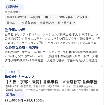
勤務地
東京都中野区
業界未経験歓迎
年間休日120日以上
退職金あり
在宅OK
賞与あり
交通費支給
土日祝休み
寮・社宅あり
仕事の内容
企業名 キリンアンドコミュニケーションズ株式会社 求人名 中野本社【お
客様相談室】お客様のお声をもとにより良い商品づくりへ貢献 仕事の内容
≪★コミュニケーションを通してキリンのファンを増やしませんか？★≫
お客様のお声をより良い商品づくりに活かしていく上で、窓口となるお客
必要な経験・能力等
様相談室でのお仕事です。 日々お客様からいただくキリングループへのご
必要な経験・能力等 【必須】コールセンターやお客様相談室の業務経験、
意見を、企業活動に活かしています。お客様からの声に迅速かつ誠意をも
PCが使える方（Word・Excel）【働き方】在宅勤務・リモートワーク相
って対応、情報提供するとともにグループ内活動に反映しています。 【具
談可/月平均残業7～8時間程度 【入社後の研修】着任から1か月は電話対応
体的には】電話応対、メール、お手紙対応、ご指摘品調査報告書作成、有
のOJTを中心に実施し、電話対応に慣れた段階でメール・手紙のOJTを実
人チャットボット対応など。 【1日の対応件数】■電話：月間一人当たり
施する予定です。独り立ち以降もしっかりフォローする体制を整えていま
平均100件前後■メール・手紙：同上40件前後 募集職種 中野本社【お客様
正社員
すのでご安心ください。 【当社について】キリングループの広報機能を担
株式会社キーエンス
相談室】お客様のお声をもとにより良い商品づくりへ貢献
う会社として、お客様との出会いを大切にし、磨き上げたホスピタリティ
を込めてコミュニケーションをとりながら広報関連業務を行っておりま
【大阪・京都・滋賀】営業事務 ※未経験可 営業事務
す。 学歴・資格 学歴：大学院 大学 高専 短大 専修学校 高校 語学力： 資
【仕事内容】大阪営業所、京都営業所、滋賀営業所いずれかにて営業事務をお任せ。
格：
【詳細】電話応対・データ入力・伝票や見積の作成・カタログ送付・来客対応・営業所内
で発生する事務業務や業務改善をお任せ。
月給
27万9000円～28万1000円