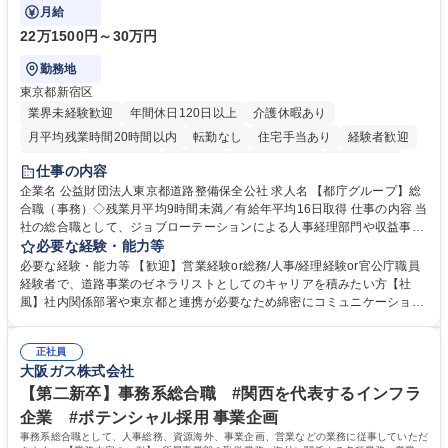
ております！ ※下記業務詳細
月給
22万1500円～30万円
勤務地
東京都新宿区
業界未経験歓迎
年間休日120日以上
介護休暇あり
月平均残業時間20時間以内
転勤なし
住宅手当あり
経験者歓迎
研修あり
退職金あり
賞与あり
完全週休2日制
交通費支給
仕事の内容
駅近5分以内
資格取得手当あり
食事補助あり
企業名 公益財団法人東京都道路整備保全公社 求人名 【都庁グループ】総
合職（事務）◇残業月平均9時間未満／有給年平均16日取得 仕事の内容 当
社の総合職として、ジョブローテーションによる人事経理部門や収益事業
等のフロント部門の部署等幅広い部署での業務をお任せいたします。研修
必要な経験・能力等
制度やキャリア支援が充実しております！ ※下記業務詳細 【業務詳細】■
必要な経験・能力等 【歓迎】営業経験or総務/人事/経理経験or官公庁職員
管理部門：広報、人事、経理など当公社の運営に係る管理業務 ■収益部
経験者で、道路事業のゼネラリストとしてのキャリアを積みたい方【社
門：駐車場の新規開拓、管理運営、新宿駅西口広場の「イベントコーナ
風】社内関係部署や東京都と連携が必要なため綿密にコミュニケーション
ー」などの管理運営 ■道路部門：整備の急がれる骨格幹線道路や木造住宅
を図っています。 【業務の魅力】■幅広く携われる：総合職（事務）で
密集地域の特定整備路線の用地取得、道路に関する普及啓発事業、都内の
は、駐車場の管理運営や道路用地の取得、公益財団法人の中枢を担う管理
道路施設や道路工事現場の見学ツアー事業 ※入社後は上記いずれかの部門
正社員
部門など多岐に渡る業務を経験できます。 ■様々なプロジェクト：駐車場
大阪ガス株式会社
へ配属。※業務内容変更の範囲：会社の定める業務 募集職種 【都庁グル
事業の他、新宿駅西口広場内に設置された照明を兼ねた広告「ブライトサ
ープ】総合職（事務）◇残業月平均9時間未満／有給年平均16日取得
イン」の管理運営を行うなど、事業収益を生み出す活動を積極的に行って
【第二新卒】事務系総合職 #関西を代表するインフラ
います。 学歴・資格 学歴：大学院 大学 高専 短大 専修学校 高校 語学力：
企業 #ポテンシャル採用 事業企画
資格：
事務系総合職として、人事総務、資源海外、事業企画、営業などの業務に従事していただ