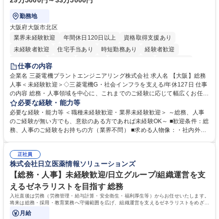
29万5000円～33万5000円
勤務地
大阪府大阪市北区
業界未経験歓迎
年間休日120日以上
資格取得支援あり
未経験者歓迎
住宅手当あり
時短勤務あり
経験者歓迎
退職金あり
在宅OK
賞与あり
完全週休2日制
交通費支給
仕事の内容
駅近5分以内
土日祝休み
服装自由
寮・社宅あり
食事補助あり
企業名 三菱電機プラントエンジニアリング株式会社 求人名 【大阪】総務
人事＜未経験歓迎＞◇三菱電機G・社会インフラを支える/年休127日 仕事
の内容 総務・人事領域を中心に、これまでのご経験に応じて幅広くお任せ
します。 ＜具体的には＞ ・総務/人事労務（給与・社保・勤怠管理など）
必要な経験・能力等
・採用・教育研修 ・福利厚生運用 など ※基本的には事務所勤務ですが、
必要な経験・能力等 ＜職種未経験歓迎・業界未経験歓迎＞ ～総務、人事
採用や教育等の業務内容により、関西圏以外への日帰り・宿泊を伴う国内
のご経験が無い方でも、意欲のある方であれば未経験OK～ ■歓迎条件：総
出張もございます。 ※担当業務を持ちつつ、お互いに助け合いながら、総
務、人事のご経験をお持ちの方（業界不問） ■求める人物像：・社内外の
務部という組織として協力しながら進める体制です。 募集職種 【大阪】
関係各部門との調整を率先して行い、業務を円滑に遂行できる協調性やコ
総務人事＜未経験歓迎＞◇三菱電機G・社会インフラを支える/年休127日
ミュニケーション能力を持っている方 ・人事総務領域に興味がありゼネラ
正社員
リスト志向をお持ちの方 学歴・資格 学歴：大学院 大学 語学力： 資格：
株式会社日立医薬情報ソリューションズ
【総務・人事】未経験歓迎/日立グループ/組織運営を支
えるゼネラリストを目指す 総務
入社直後は労務（労務管理・給与計算・安全衛生・福利厚生等）からお任せいたします。
将来は総務・採用・教育業務へ守備範囲を広げ、組織運営を支えるゼネラリストをめざせ
ます。
月給