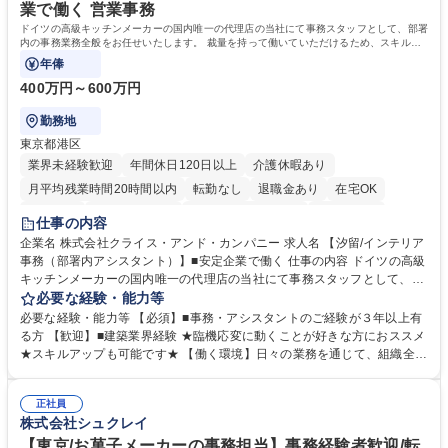
業で働く 営業事務
ドイツの高級キッチンメーカーの国内唯一の代理店の当社にて事務スタッフとして、部署
内の事務業務全般をお任せいたします。 裁量を持って働いていただけるため、スキルア
ップも可能です。
年俸
400万円～600万円
勤務地
東京都港区
業界未経験歓迎
年間休日120日以上
介護休暇あり
月平均残業時間20時間以内
転勤なし
退職金あり
在宅OK
育休あり
完全週休2日制
インセンティブあり
交通費支給
仕事の内容
駅近5分以内
土日祝休み
企業名 株式会社クライス・アンド・カンパニー 求人名 【汐留/インテリア
事務（部署内アシスタント）】■安定企業で働く 仕事の内容 ドイツの高級
キッチンメーカーの国内唯一の代理店の当社にて事務スタッフとして、部
署内の事務業務全般をお任せいたします。 裁量を持って働いていただける
必要な経験・能力等
ため、スキルアップも可能です。 【部署内の事務業務全般】 ■サンプルの
必要な経験・能力等 【必須】■事務・アシスタントのご経験が３年以上有
仕分け・整理 ■電話応対 ■書類作成（会議資料、お客様宛請求書、支払書
る方 【歓迎】■建築業界経験 ★臨機応変に動くことが好きな方におススメ
類を取りまとめて経理へ提出等） ■ショールームアテンド・運営・予約業
★スキルアップも可能です★ 【働く環境】日々の業務を通じて、組織全体
務 ■広報・PR業務のアシスタント（SNS投稿補助、資料作成など） ■納品
のサポートを行い、成果を実感できる仕事です。また、コミュニケーショ
時の取扱説明書作成・送付（キッチン、機器等の商品） 募集職種 【汐留/
ンスキルや問題解決能力が磨かれ、キャリアアップのチャンスも豊富。チ
インテリア事務（部署内アシスタント）】■安定企業で働く
正社員
ームとの協力や新しいアイデアを活かす場もあり、やりがいを感じながら
株式会社シュクレイ
働けます。 【歓迎】 ■インテリアの業界のご経験が有る方■PCの作業に慣
れている方 学歴・資格 学歴：大学院 大学 高専 短大 専修学校 語学力： 資
【東京/お菓子メーカーの事務担当】事務経験者歓迎/転