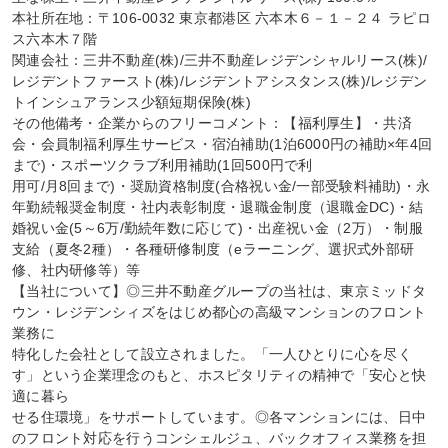
本社所在地：〒106-0032 東京都港区 六本木６－１－２４ ラピロ
ス六本木７階

関連会社：三井不動産(株)/三井不動産レジデンシャルリース(株)/
レジデントファースト(株)/レジデントアシスタンス(株)/レジデン
トインシュアランス少額短期保険(株)

その他備考・企業からのフリーコメント：【福利厚生】・共済
会・会員制福利厚生サービス・宿泊補助(1泊6000円の補助×年4回
まで)・スポーツクラブ利用補助(1回500円で利

用可/月8回まで)・奨励資格制度(合格祝い金/一部受験料補助)・永
年勤続報奨金制度・社内表彰制度・退職金制度（退職金DC)・結
婚祝い金(5～6万/勤続年数に応じて)・出産祝い金（2万）・制服
支給（夏冬2種）・各種研修制度（eラーニング、選択式外部研
修、社内研修等）等

【当社について】◎三井不動産グループの当社は、東京ミッドタ
ウン・レジデンシィズをはじめ都心の高級マンションのフロント
業務に

特化した会社として設立されました。「一人ひとりに心を尽く
す」という企業理念のもと、ホスピタリティの精神で「安心と快
適に暮ら

せる住環境」をサポートしています。◎各マンションには、日中
のフロント対応を行うコンシェルジュ、バックオフィス業務を担