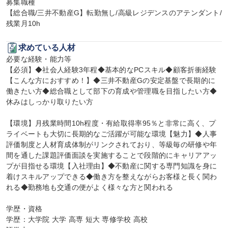
募集職種

【総合職/三井不動産G】転勤無し/高級レジデンスのアテンダント/
残業月10h
求めている人材
必要な経験・能力等

【必須】◆社会人経験3年程◆基本的なPCスキル◆顧客折衝経験

【こんな方におすすめ！】◆三井不動産Gの安定基盤で長期的に
働きたい方◆総合職として部下の育成や管理職を目指したい方◆
休みはしっかり取りたい方

【環境】月残業時間10h程度・有給取得率95％と非常に高く、プ
ライベートも大切に長期的なご活躍が可能な環境【魅力】◆人事
評価制度と人材育成体制がリンクされており、等級毎の研修や年
間を通した課題評価面談を実施することで段階的にキャリアアッ
プが目指せる環境【入社理由】◆不動産に関する専門知識を身に
着けスキルアップできる◆働き方を整えながらお客様と長く関わ
れる◆勤務地も交通の便がよく様々な方と関われる

学歴・資格

学歴：大学院 大学 高専 短大 専修学校 高校
