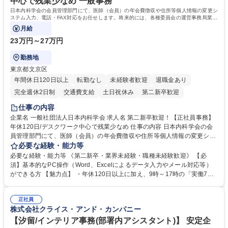
中心で残業少なめ 一般事務
院 大学 語学力： 資格：宅地建物取引士
日本内科学会の会員管理部門にて、医師（会員）の年会費徴収や住所等個人情報の変更シ
ステム入力、電話・FAX対応をお任せします。将来的には、各種委員会の運営事務局業務
などにも幅広く携わっていただきます。
月給
23万円～27万円
勤務地
東京都文京区
年間休日120日以上
転勤なし
未経験者歓迎
退職金あり
完全週休2日制
交通費支給
土日祝休み
第二新卒歓迎
仕事の内容
企業名 一般社団法人日本内科学会 求人名 第二新卒歓迎！【正社員事務】
年休120日/デスクワーク中心で残業少なめ 仕事の内容 日本内科学会の会
員管理部門にて、医師（会員）の年会費徴収や住所等個人情報の変更シス
テム入力、電話・FAX対応をお任せします。将来的には、各種委員会の運
必要な経験・能力等
営事務局業務などにも幅広く携わっていただきます。 【会員管理・データ
必要な経験・能力等 《第二新卒・業界未経験・職種未経験歓迎》 【必
入力業務】 ・医師（会員）の住所変更、個人情報のシステム登録・更新
須】基本的なPC操作（Word、Excelによるデータ入力やメール対応等）
・年会費の徴収管理や入金データの照合確認 【問い合わせ対応】 ・会員
ができる方 【魅力点】 ・年休120日以上に加え、9時～17時の「実働7時
（医師）からの電話、FAX、ネット申請に伴う相談受付 ・複雑な案件のへ
間勤務」で残業も少なくワークライフバランスは抜群です。 【将来的な業
のエスカレーション・連携対応 募集職種 第二新卒歓迎！【正社員事務】
務（各種委員会運営）】 ・学会内における各種委員会のスケジュール調
年休120日/デスクワーク中心で残業少なめ
正社員
整、資料作成、当日の運営サポート 学歴・資格 学歴：大学院 大学 語学
株式会社クライス・アンド・カンパニー
力： 資格：
【汐留/インテリア事務(部署内アシスタント)】 安定企