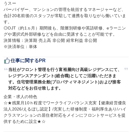
うスー

パーバイザー、マンションの管理を統括するマネージャーなど、
合計20名前後のスタッフが常駐して連携を取りながら働いていま
す。

◎OJT（約1ヵ月）期間後も、階層別研修や英語研修、eラーニン
グや選択式外部研修などを自由に受講することが可能です。

決算情報：決算期 売上高 非公開 経常利益 非公開

※決済単位：単体
仕事に関するPR
当社がフロント管理を行う富裕層向け高級レジデンスにて、
レジデンスアテンダント(総合職)としてご活躍いただきま
す。住宅管理業務全般(プロパティマネジメント)および接客
対応などをお任せ致します。
企業・求人の特色

☆★残業月10ｈ程度でワークライフバランス充実【健康経営優良
法人2026/えるぼし認定】/充実した研修制度・福利厚生あり/ハイ
クラスマンションの居住者対応をメインにフロントサービスを提
供するために設立★☆