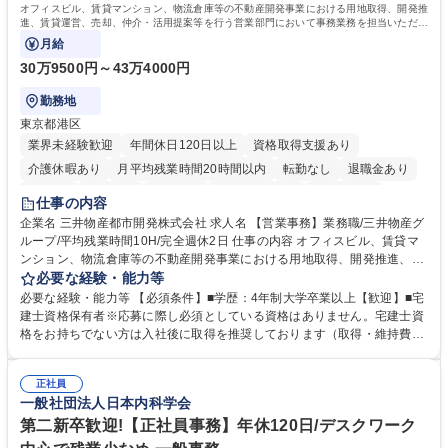
オフィスビル、賃貸マンション、物流倉庫等の不動産開発事業における用地取得、開発推
進、賃貸運営、売却、仲介・活用提案等を行う営業部門において事務業務を担当いただき
ます。
月給
30万9500円～43万4000円
勤務地
東京都港区
業界未経験歓迎
年間休日120日以上
資格取得支援あり
介護休暇あり
月平均残業時間20時間以内
転勤なし
退職金あり
在宅OK
賞与あり
育休あり
完全週休2日制
交通費支給
仕事の内容
駅近5分以内
土日祝休み
寮・社宅あり
企業名 三井物産都市開発株式会社 求人名 【営業事務】業務職/三井物産グ
ループ/平均残業時間10H/完全週休2日 仕事の内容 オフィスビル、賃貸マ
ンション、物流倉庫等の不動産開発事業における用地取得、開発推進、賃
貸運営、売却、仲介・活用提案等を行う営業部門において事務業務を担当
必要な経験・能力等
いただきます。 【詳細】・契約書管理、契約書製本、捺印対応、ファイリ
必要な経験・能力等 【必須条件】■学歴：4年制大学卒業以上【歓迎】■宅
ング、登記簿取得、調書取得・支払業務（各種費用支払、支払管理、請
建士資格保有者※応募に際し必須としている資格はありません。宅建士資
求・支払データ登録、取引先マスター申請対応）・予算作成及び予実管
格をお持ちでない方は入社後に取得を推奨しております（取得・維持費用
理・各種稟議書、報告書作成業務・各種台帳管理、交際費・会議費支払報
の一部補助あり） 【求める人物像】 ・向学心豊かで、主体的に行動でき
告書作成及び月次管理・部内総務庶務全般 など※※配属先によっては上記
る方。 ・社内外の多様な関係者と協調して業務を進められるコミュニケー
の他に担当頂く業務が発生する場合があります。 募集職種 【営業事務】
正社員
ション力がある方。 ・チャレンジを厭わず、粘り強く業務に取り組める
一般社団法人日本内科学会
業務職/三井物産グループ/平均残業時間10H/完全週休2日
方。多様な関係者と謙虚に信頼関係を構築でき、期限を意識したスケジュ
ール管理が出来る方。※将来的に他部署（営業部門、コーポレート部門）
第二新卒歓迎!【正社員事務】年休120日/デスクワーク
へのジョブローテーションの可能性があります。 学歴・資格 学歴：大学