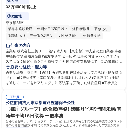
月給
32万4000円以上
勤務地
東京都23区
業界未経験歓迎
年間休日120日以上
経験者歓迎
研修あり
退職金あり
完全週休2日制
女性が活躍中
交通費支給
土日祝休み
仕事の内容
企業名 株式会社三菱ＵＦＪ銀行 求人名 【東京都】本支店の窓口業務(事務
手続受付/資産運用提案)/後方事務/ロビー応対 仕事の内容 ★バックオフィ
スではなく顧客折衝を含む職種です★ 国内の本支店等にて下記の業務に従
事していただきます。 ■窓口/後方/ロビーにて事務手続等の受付・オペレ
必要な経験・能力等
ーション、お客様対応 ■窓口にて、ご来店された個人のお客様に対して金
必要な経験・能力等 【必須】★顧客折衝経験を活かしてご活躍可能な環境
融商品のご提案 ■効率的な事務運用の検討・構築等 ≪業務紹介：ご応募前
です。 ■販売or接客or窓口業務or営業経験をお持ちの方(業界不問) ※対話
に必ずご覧ください≫ ※記事 https://www.mysite.bk.mufg.jp/career/circle/
を通じてニーズをヒアリングし対応/提案を実施した経験必須 ■正社員とし
article17/ ※動画 https://youtu.be/H-S7HaJqqbg 募集職種 【東京都】本支
ての就業経験1年以上 【歓迎】■金融業界での就業経験■銀行での預金為替
店の窓口業務(事務手続受付/資産運用提案)/後方事務/ロビー応対
事務経験 ■金融商品の提案・販売経験 ≪魅力≫研修やOJT環境が整ってい
正社員
るので安心して入行いただけます。 幅広いキャリアの選択肢があり、公募
公益財団法人東京都道路整備保全公社
や社内副業等を活用し、 一人ひとりが挑戦できるカルチャーが浸透してい
ます。 学歴・資格 学歴：大学院 大学 高専 短大 専修学校 高校 語学力：
【都庁グループ】総合職(事務) 残業月平均9時間未満/有
資格：
給年平均16日取得 一般事務
当社の総合職として、ジョブローテーションによる人事経理部門や収益事業等のフロント
部門の部署等幅広い部署での業務をお任せいたします。研修制度やキャリア支援が充実し