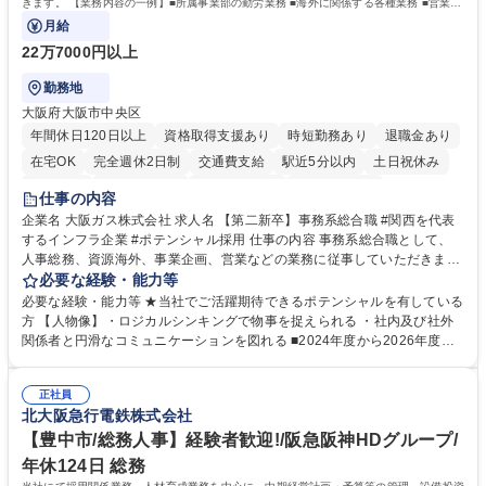
きます。 【業務内容の一例】■所属事業部の勤労業務 ■海外に関係する各種業務 ■営業部
門の企画スタッフ、ルート営業
月給
22万7000円以上
勤務地
大阪府大阪市中央区
年間休日120日以上
資格取得支援あり
時短勤務あり
退職金あり
在宅OK
完全週休2日制
交通費支給
駅近5分以内
土日祝休み
服装自由
第二新卒歓迎
寮・社宅あり
食事補助あり
仕事の内容
企業名 大阪ガス株式会社 求人名 【第二新卒】事務系総合職 #関西を代表
するインフラ企業 #ポテンシャル採用 仕事の内容 事務系総合職として、
人事総務、資源海外、事業企画、営業などの業務に従事していただきま
す。 【業務内容の一例】■所属事業部の勤労業務 ■海外に関係する各種業
必要な経験・能力等
務 ■営業部門の企画スタッフ、ルート営業 【キャリアパス】入社後の配属
必要な経験・能力等 ★当社でご活躍期待できるポテンシャルを有している
ポジションで一定期間ご活躍頂いた後、本人の適性及び将来のキャリアを
方 【人物像】・ロジカルシンキングで物事を捉えられる ・社内及び社外
鑑みてジョブローテーションを行います。 【育成】OJTでの現場育成や研
関係者と円滑なコミュニケーションを図れる ■2024年度から2026年度ま
修カリキュラムを通じて、Daigasグループの業務で必要となる知識につい
での3ヵ年を対象とする「Daigasグループ中期経営計画2026」を策定しま
て学んでいただきます。 募集職種 【第二新卒】事務系総合職 #関西を代
した。https://www.osakagas.co.jp/company/press/pr2024/1777576_564
表するインフラ企業 #ポテンシャル採用
正社員
72.html ■エネルギーセキュリティの不安定化や気候変動による自然災害の
北大阪急行電鉄株式会社
甚大化など、これまで以上に社会課題解決の重要性が高まっています。
「未来の日常」の創造に向けて持続可能な社会の実現に貢献してまいりま
【豊中市/総務人事】経験者歓迎!/阪急阪神HDグループ/
す。 学歴・資格 学歴：大学院 大学 語学力： 資格：
年休124日 総務