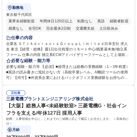
勤務地
東京都千代田区
業界未経験歓迎
年間休日120日以上
転勤なし
英語
経験者歓迎
残業なし
在宅OK
完全週休2日制
交通費支給
土日祝休み
仕事の内容
企業名 ＳＴＪＡｄｖｉｓｏｒｓＧｒｏｕｐＬｉｍｉｔｅｄ日本支社 求人
名 東京【経理・総務】週1日出社程度のリモート中心/残業基本無/独立系
ファーム 仕事の内容 独立系ECMアドバイザリーファームとして上場前後
の資本市場戦略を設計する当社にて経理・総務をお任せします。基礎的な
必要な経験・能力等
バックオフィス業務からスタートし組織を支える専任担当として広く活躍
必要な経験・能力等 【必須】■経理または総務の実務経験（1～3年程度）
できる環境です。 ■日常経理、月次および年次決算サポート業務 ■本国
■英語の読み書きに抵抗がない方（高校卒業レベル。AI翻訳ツールの使用
（グローバル）との英文メール対応（AI翻訳ツール等を使用しての対応で
可）【尚可】■外資系企業におけるバックオフィス実務経験をお持ちの方
問題ございません） ■オフィス環境整備、郵便物の発送・受取等の総務業
【必須・尚可要件】簿記などの特別な資格や、TOEIC等のスコアは求めて
務全般 ■その他バックオフィス関連サポート ※ご経験に合わせて無理なく
おりません。日々の事務処理を丁寧かつ正確に行える方を歓迎します。
業務をお任せします。残業も基本的には発生せず、ご自身のペースで業務
正社員
【働き方について】現在は週4日程度の在宅勤務を実施しており、ワーク
三菱電機プラントエンジニアリング株式会社
を進めやすく定着率の高い環境です。 募集職種 東京【経理・総務】週1日
ライフバランスを重視する方に最適な環境です（フルリモートも面接で相
出社程度のリモート中心/残業基本無/独立系ファーム
談可）。【求める人物像】幅広いバックオフィス業務に柔軟に対応でき、
【大阪】総務人事<未経験歓迎> 三菱電機G・社会イン
社内外と円滑にコミュニケーションを取りながら業務を推進できる方 学
フラを支える/年休127日 採用人事
歴・資格 学歴：大学院 大学 高専 短大 専修学校 高校 語学力： 資格：
総務・人事領域を中心に、これまでのご経験に応じて幅広くお任せします。 ＜具体的に
は＞
月給