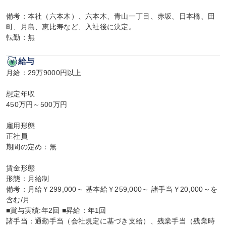
備考：本社（六本木）、六本木、青山一丁目、赤坂、日本橋、田
町、月島、恵比寿など、入社後に決定。

転勤：無
給与
月給：29万9000円以上

想定年収

450万円～500万円

雇用形態

正社員

期間の定め：無

賃金形態

形態：月給制

備考：月給￥299,000～ 基本給￥259,000～ 諸手当￥20,000～を
含む/月

■賞与実績:年2回 ■昇給：年1回

諸手当：通勤手当（会社規定に基づき支給）、残業手当（残業時