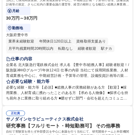
当社にて採用関係業務、人材育成業務を中心に、中期経営計画・予算等の管理、設備投資
計画等の策定、さらに社内の重要会議の運営等、経営の根幹となる幅広い総務人事業務全
般を担当していただきます。
月給
30万円～38万円
勤務地
大阪府豊中市
業界未経験歓迎
年間休日120日以上
資格取得支援あり
月平均残業時間20時間以内
転勤なし
経験者歓迎
駅ナカ
退職金あり
完全週休2日制
交通費支給
駅近5分以内
仕事の内容
土日祝休み
服装自由
昼食補助あり
食事補助あり
企業名 北大阪急行電鉄株式会社 求人名 【豊中市/総務人事】経験者歓迎！/
阪急阪神HDグループ/年休124日 仕事の内容 当社にて採用関係業務、人材
育成業務を中心に、中期経営計画・予算等の管理、設備投資計画等の策
定、さらに社内の重要会議の運営等、経営の根幹となる幅広い総務人事業
必要な経験・能力等
務全般を担当していただきます。 【主な業務内容】 ■採用関係業務および
必要な経験・能力等 【必須】■総務人事の実務経験がある方 【歓迎】■採
人材育成(社員研修)業務の推進 ■中期経営計画および予算等の管理 ■設備
用業務、人材育成に携わったことのある方 【求める人物像】 ■探求心を持
投資計画等の策定 ■社内の重要会議の運営 ■その他総務人事業務全般 【入
ち前向きに業務に取り組める方 ■臆せずに部門・会社を超えたコミュニケ
社後】入社後は採用や育成をメインに担当し将来的には経営根幹に関わる
ーションの取れる方 ■自分で考えて行動のできる方 ■第二の創業期を迎え
総務人事業務全般へ幅広く従事していただきます。 募集職種 【豊中市/総
る当社で組織の次代を担うネクスト人材として長期的に成長したい方 ■周
務人事】経験者歓迎！/阪急阪神HDグループ/年休124日
正社員
囲のメンバーと協調しつつ主体性を持って能動的に業務を推進できる方 学
サノダインセラピューティクス株式会社
歴・資格 学歴：大学院 大学 高専 短大 専修学校 高校 語学力： 資格：
研究事務【フルリモート・時短勤務可】 その他事務
自社で実験室を持たず外部委託を中心に創薬を行う当社にて、研究開発チームと外部機関