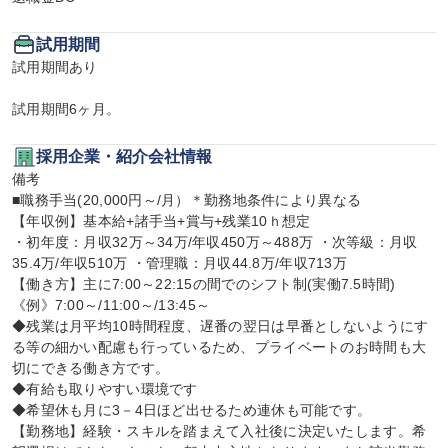
試用期間
試用期間あり

試用期間6ヶ月。
採用企業・紹介会社情報
備考

■職務手当(20,000円～/月）＊勤務地条件により異なる

【年収例】基本給+諸手当+賞与+残業10ｈ想定

・初年度：月収32万～34万/年収450万～488万 ・次等級：月収
35.4万/年収510万 ・管理職：月収44.8万/年収713万

【働き方】主に7:00～22:15の間でのシフト制(実働7.5時間)

《例》7:00～/11:00～/13:45～

◆残業は月平均10時間程度、遅番の翌日は早番としないようにす
る等の細かい配慮も行っているため、プライベートのお時間も大
切にできる働き方です。

◆有給も取りやすい環境です

◆希望休も月に3－4日ほど出せるため連休も可能です。

【勤務地】経験・スキルを踏まえて入社後に決定いたします。希