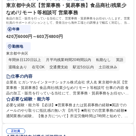
部門業務 募集職種 【大阪/総務・人事（労務）担当者】3Dプリンター事
短大 専修学校 語学力： 資格：
東京都中央区【営業事務・貿易事務】食品商社/残業少
業/NTTデータG/年休129日
なめ/リモート等相談可 営業事務
食品の加工・販売を行っている当社にて、営業事務・貿易事務をお任せいたします。営業
社員のサポートポジションとして、受発注から海外工場との調整まで幅広く対応し、当社
事業の根幹を支えていただきます。
年俸
420万6000円～603万4800円
勤務地
東京都中央区
年間休日120日以上
月平均残業時間20時間以内
転勤なし
英語
退職金あり
在宅OK
交通費支給
駅近5分以内
土日祝休み
仕事の内容
企業名 ヒガシマルインターナショナル株式会社 求人名 東京都中央区【営
業事務・貿易事務】食品商社/残業少なめ/リモート等相談可 仕事の内容 食
品の加工・販売を行っている当社にて、営業事務・貿易事務をお任せいた
します。営業社員のサポートポジションとして、受発注から海外工場との
必要な経験・能力等
調整まで幅広く対応し、当社事業の根幹を支えていただきます。 ■受発注
必要な経験・能力等 【必須】■営業事務または貿易事務の経験■英語での
業務、請求書発行 ■海外工場とのスケジュール調整 ■在庫管理 ■輸入書類
メールのやり取りに抵抗感の無い方 【尚可】■商社での営業事務の経験■
の確認・作成 ■配送手配 ■通関業者を通して行う輸出入業全般 ■倉庫との
通関業務の経験。 【働き方について】所定労働時間は7時間と短めで、残
倉入れ調整等 ※ゼネラリストとしてのキャリアアップを目指すことが可能
業も月平均20時間以下です。時差出勤制度や週1日のリモート勤務も相談
です。単に商品を販売するだけでなく原料の仕入れから販売までをトータ
可能で、ワークライフバランスを保ち長期就業しやすい環境です。 【当社
ルプロデュースしているため、商品に関わる全ての業務をサポート頂きま
正社員
の強み】1991年の設立以来、外食産業を中心としたお客様の多様なニー