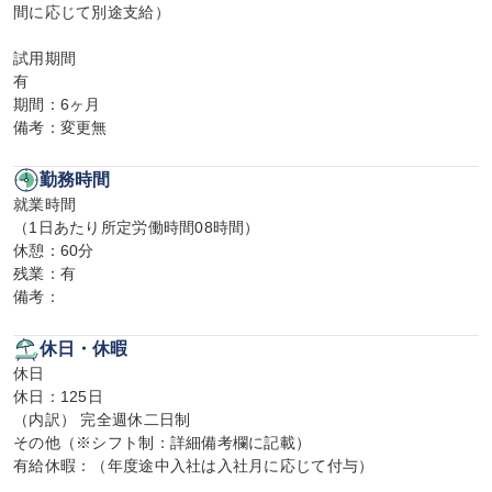
間に応じて別途支給）

試用期間

有

期間：6ヶ月

備考：変更無
勤務時間
就業時間

（1日あたり所定労働時間08時間）

休憩：60分

残業：有

備考：
休日・休暇
休日

休日：125日

（内訳） 完全週休二日制

その他（※シフト制：詳細備考欄に記載）

有給休暇：（年度途中入社は入社月に応じて付与）