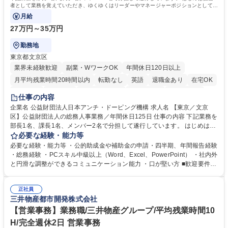
者として業務を覚えていただき、ゆくゆくはリーダーやマネージャーポジションとして活
躍いただくことを期待しています。
月給
27万円～35万円
勤務地
東京都文京区
業界未経験歓迎
副業・WワークOK
年間休日120日以上
月平均残業時間20時間以内
転勤なし
英語
退職金あり
在宅OK
賞与あり
育休あり
完全週休2日制
交通費支給
土日祝休み
仕事の内容
食事補助あり
企業名 公益財団法人日本アンチ・ドーピング機構 求人名 【東京／文京
区】公益財団法人の総務人事業務／年間休日125日 仕事の内容 下記業務を
部長1名、課長1名、メンバー2名で分担して遂行しています。 はじめは担
当者として業務を覚えていただき、ゆくゆくはリーダーやマネージャーポ
必要な経験・能力等
ジションとして活躍いただくことを期待しています。 【総務・人事グルー
必要な経験・能力等 ・公的助成金や補助金の申請・四半期、年間報告経験
プの業務内容】 ・人事制度関連 ・採用活動 ・教育研修の企画、実行 ・勤
・総務経験 ・PCスキル中級以上（Word、Excel、PowerPoint） ・社内外
怠管理 ・官公庁への各種提出 ・法定の会議運営（評議員会、理事会） ・
と円滑な調整ができるコミュニケーション能力 ・口が堅い方 ■歓迎要件
コンプライアンス ・内部規程やルールの管理、整備、文書管理 ・契約関
・採用業務経験 ・英語に抵抗がない方 ・営業経験 学歴・資格 学歴：大学
連 ・衛生管理 ・防災関連・公的助成金の管理・オフィス、ファシリティ
院 大学 高専 短大 専修学校 高校 語学力： 資格：
管理 ・福利厚生関連 ・職員からの問合せ、相談対応 ・その他日常の総務
正社員
三井物産都市開発株式会社
業務全般 募集職種 【東京／文京区】公益財団法人の総務人事業務／年間
休日125日
【営業事務】業務職/三井物産グループ/平均残業時間10
H/完全週休2日 営業事務