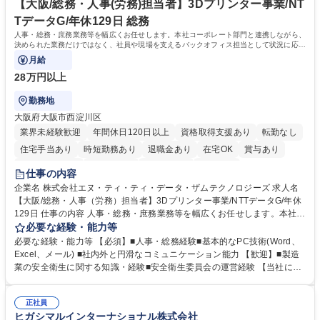
専修学校 高校 語学力： 資格：
【大阪/総務・人事(労務)担当者】3Dプリンター事業/NT
TデータG/年休129日 総務
人事・総務・庶務業務等を幅広くお任せします。本社コーポレート部門と連携しながら、
決められた業務だけではなく、社員や現場を支えるバックオフィス担当として状況に応じ
て柔軟に対応いただくことを期待します。
月給
28万円以上
勤務地
大阪府大阪市西淀川区
業界未経験歓迎
年間休日120日以上
資格取得支援あり
転勤なし
住宅手当あり
時短勤務あり
退職金あり
在宅OK
賞与あり
完全週休2日制
交通費支給
土日祝休み
服装自由
仕事の内容
企業名 株式会社エヌ・ティ・ティ・データ・ザムテクノロジーズ 求人名
【大阪/総務・人事（労務）担当者】3Dプリンター事業/NTTデータG/年休
129日 仕事の内容 人事・総務・庶務業務等を幅広くお任せします。本社コ
ーポレート部門と連携しながら、決められた業務だけではなく、社員や現
必要な経験・能力等
場を支えるバックオフィス担当として状況に応じて柔軟に対応いただくこ
必要な経験・能力等 【必須】■人事・総務経験■基本的なPC技術(Word、
とを期待します。 【詳細】■入退社手続き、社員情報管理■入社時オリエ
Excel、メール) ■社内外と円滑なコミュニケーション能力 【歓迎】■製造
ンテーションの実施■勤怠・各種申請内容の確認■採用業務のサポート■来
業の安全衛生に関する知識・経験■安全衛生委員会の運営経験 【当社につ
客・電話対応 ■郵便物の受領・発送・管理■オフィス設備・備品管理■建
いて】 ◎設立したばかりの会社であり、一緒に企業を立ち上げ・拡大しよ
物・設備修繕の手配及び業者対応■押印・契約書管理等の庶務業務■安全衛
うという意欲のある方を求めています。 ◎経営に近い立場で幅広くキャリ
生に関する業務等■健康診断、産業医面談、休職・復職手続き等の労務サ
正社員
アが磨けます。 ◎NTTデータグループであり福利厚生は充実しているとと
ヒガシマルインターナショナル株式会社
ポート■社内ルールの運用・各種社内案内■その他、拠点運営に関わる管理
もに、働き方改革も推進しています。 学歴・資格 学歴：大学院 大学 高専