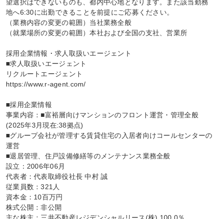
望選択はできないものも、都内中心地となります。また該当勤務
地へ6:30に出勤できることを前提にご応募ください。

（業務内容の変更の範囲）当社業務全般

（就業場所の変更の範囲）本社および全国の支社、営業所

採用企業情報・求人取扱いエージェント

■求人取扱いエージェント

リクルートエージェント

https://www.r-agent.com/

■採用企業情報

事業内容：■富裕層向けマンションのフロント運営・管理全般
(2025年3月現在:38拠点)

■グループ会社が管理する賃貸住宅の入居者向けコールセンターの
運営

■退居管理、住戸設備修繕等のメンテナンス業務全般

設立：2006年06月

代表者：代表取締役社長 中村 誠

従業員数：321人

資本金：10百万円

株式公開：非公開

主な株主：三井不動産レジデンシャルリース(株) 100.0％
