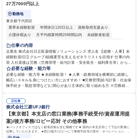
27万7000円以上
勤務地
東京都千代田区
業界未経験歓迎
年間休日120日以上
資格取得支援あり
介護休暇あり
月平均残業時間20時間以内
未経験者歓迎
住宅手当あり
時短勤務あり
退職金あり
在宅OK
賞与あり
仕事の内容
育休あり
完全週休2日制
交通費支給
土日祝休み
寮・社宅あり
企業名 株式会社日立医薬情報ソリューションズ 求人名 【総務・人事】未
経験歓迎/日立グループ/組織運営を支えるゼネラリストを目指す 仕事の内
容 入社直後は労務（労務管理・給与計算・安全衛生・福利厚生等）からお
任せいたします。将来は総務・採用・教育業務へ守備範囲を広げ、組織運
必要な経験・能力等
営を支えるゼネラリストをめざせます。 ・初期業務：労働時間管理、給与
必要な経験・能力等 ★未経験歓迎！ ★人事・総務領域を横断的に経験し
計算、社会保険対応、福利厚生管理、安全衛生、健康経営推進等をお任せ
幅広いスキルを身につけたい方におすすめ！ ■労務管理(給与計算・社会保
します。ご経験に応じて、休職者管理など、幅広く経験を積んでいただき
険手続き・勤怠管理など)に関心があり主体的に取り組める方 ※労務経験
ます。 ・将来的な広がり：総務・採用・教育・税務対応・経営企画等。
者は早期にご活躍いただけます。 ■チームで仕事を推進できる方■将来は
★メンバーがマンツーマンで丁寧に教えるため、ご経験が浅くても安心！
マネジメント職として活躍したい 【尚可】■人事、労務、採用、教育業務
幅広く経験を積みたい意欲がある方に最適な環境です。 募集職種 【総
正社員
のご経験 ■労務管理（給与計算・社会保険手続き・勤怠管理など）の経験
株式会社三菱UFJ銀行
務・人事】未経験歓迎/日立グループ/組織運営を支えるゼネラリストを目
■衛生管理者の資格をお持ちの方 学歴・資格 学歴：大学院 大学 高専 短大
指す
専修学校 高校 語学力： 資格：
【東京都】本支店の窓口業務(事務手続受付/資産運用提
案)/後方事務/ロビー応対 その他事務
★バックオフィスではなく顧客折衝を含む職種です★ 国内の本支店等にて下記の業務に
従事していただきます。 ■窓口/後方/ロビーにて事務手続等の受付・オペレーション、お
客様対応