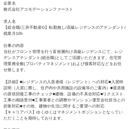
企業名

株式会社アコモデーションファースト

求人名

【総合職/三井不動産G】転勤無し/高級レジデンスのアテンダント/
残業月10h

仕事の内容

当社がフロント管理を行う富裕層向け高級レジデンスにて、レジ
デンスアテンダント(総合職)としてご活躍いただきます。住宅管
理業務全般(プロパティマネジメント)および接客対応などをお任
せ致します。

【詳細】■レジデンスの入居者様（レジデント）への対応■入居時
説明（入居に際し、住戸内や共用施設の設備等のご案内）■退居後
の原状回復工事のチェック■建物、設備の不具合対応■リクエスト
工事の相談受付■工事業者との調整やマンション運営会社担当との
折衝対応■その他、建物や生活に関するご要望への対応

【キャリアパス】ゆくゆくはマネジメントポジションとなってい
ただくことを期待しております。
