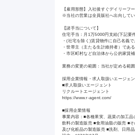
【雇用形態】入社後すぐデイリーフー
※当社の営業は全員販社へ出向してい
【諸手当について】

住宅手当：月1万5000円支給(下記要
・(社宅を除く)賃貸物件に自己名義で
・世帯主（主たる生計維持者）である
・市区町村など自治体から公的家賃補
業務の変更の範囲：当社が定める範囲
採用企業情報・求人取扱いエージェン
■求人取扱いエージェント

リクルートエージェント

https://www.r-agent.com/

■採用企業情報

事業内容：■各種果実、蔬菜の加工品
飲料の製造販売 ■食用油脂の販売 ■
及び化粧品の製造販売 ■洗剤、日用品