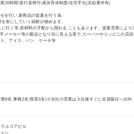
業20時間/直行直帰可/産休育休制度/住宅手当(支給要件有)

を行い,新商品の提案を行う為,

望を形にしていく経験が積めます。

しに行く等,原材料の手配から関わる こともあります。提案営業により
大手メーカー等の製品となり目に見える形で,スーパーやコンビニの店頭 
ト、アイス、パン、ケーキ等

(営業8名,事務2名,喫茶3名)※当社の営業は入社後すぐに全員販社へ出向
ラルコアビル

ョン
