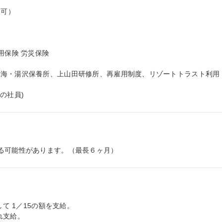
可）

保険 労災保険

熱海・湯沢保養所、上山田研修所、再雇用制度、リゾートトラスト利用
の社員)
る可能性があります。（最長６ヶ月）
て 1／15の額を支給。

れ支給。
