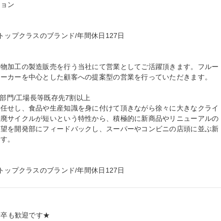
ョン

ップクラスのブランド/年間休日127日

果物加工の製造販売を行う当社にて営業としてご活躍頂きます。フルー
ーカーを中心とした顧客への提案型の営業を行っていただきます。

部門/工場長等既存先7割以上

お任せし、食品や生産知識を身に付けて頂きながら徐々に大きなクライ
改廃サイクルが短いという特性から、積極的に新商品やリニューアルの
要望を開発部にフィードバックし、スーパーやコンビニの店頭に並ぶ新
す。

トップクラスのブランド/年間休日127日
卒も歓迎です★
