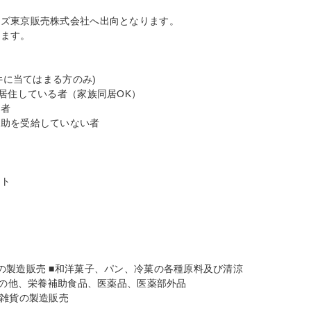
ズ東京販売株式会社へ出向となります。

ます。

件に当てはまる方のみ)

居住している者（家族同居OK）

者

助を受給していない者



ト

の製造販売 ■和洋菓子、パン、冷菓の各種原料及び清涼

その他、栄養補助食品、医薬品、医薬部外品

雑貨の製造販売
