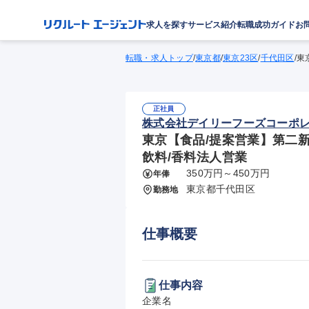
求人を探す
サービス紹介
転職成功ガイド
お
転職・求人トップ
/
東京都
/
東京23区
/
千代田区
/
東
正社員
株式会社デイリーフーズコーポ
東京【食品/提案営業】第二新
飲料/香料法人営業
350万円～450万円
年俸
東京都千代田区
勤務地
仕事概要
仕事内容
企業名
