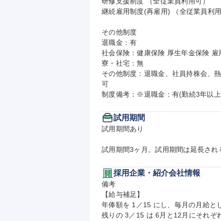
研修支援制度 （全従業員利用可）

継続雇用制度(再雇用) （全従業員利用
その他制度

退職金：有

社会保険：健康保険 厚生年金保険 雇用
寮・社宅：無

その他制度：退職金、社員持株会、
可

制度備考：※退職金：有(勤続3年以上
試用期間
試用期間あり

試用期間3ヶ月。試用期間は延長され
採用企業・紹介会社情報
備考

【給与補足】

年俸額を 1／15 にし、毎月の月給とし
残りの 3／15 は 6月と12月にそれぞ