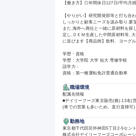
【働き方】◎年間休日127日/平均月残
【やりがい】研究開発部等と打ち合わせ
しっかりと顧客ニーズを汲み取り,要
また,海外へ商社と一緒に原材料を探
定し,ＯＥＭ生産した中間原材料等, 
に並びます【商品例】飲料、ヨーグル
学歴・資格

学歴：大学院 大学 短大 専修学校

語学力：

資格：第一種運転免許普通自動車
職場環境
配属先情報

■デイリーフーズ東京販売(株):13名
(車での営業も多いため、直行直帰可)
勤務地
東京都千代田区外神田5丁目2-5セント
株式会社デイリーフーズコーポレーシ