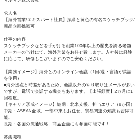
マルマン株式会社

求人名

【海外営業/エキスパート社員】深緑と黄色の有名スケッチブック/
商品企画挑戦可

仕事の内容

スケッチブックなどを手がける創業100年以上の歴史を誇る老舗
メーカーの当社にて、海外営業をお任せ致します。入社後は経験
に応じて、研修もございますのでご安心ください。

【業務イメージ】海外とのオンライン会議（1回/週・言語が英語
を使用）

■海外拠点と時差があるため、会議以外のやり取りはメールが多い
ですが、電話で会話する機会もあります。【出張頻度】2カ月に1
回程度。

【キャリア形成イメージ】短期：北米支援、担当エリア（8か国）

中期：ASEAN全域、一部中東もお任せ。貿易関連の知識も習得可
能。

長期：各国の流通戦略、商品企画にも参画可能です！

募集職種
