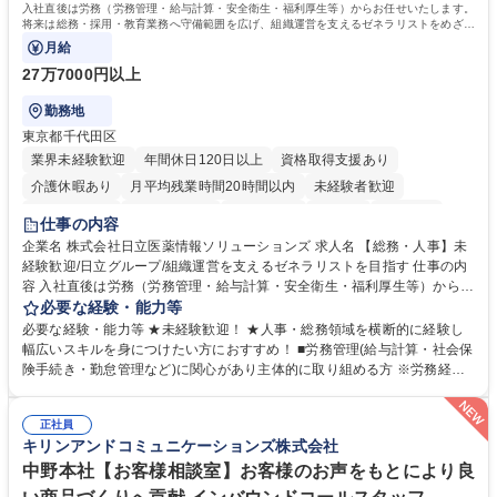
入社直後は労務（労務管理・給与計算・安全衛生・福利厚生等）からお任せいたします。
簿記検定1級 日商簿記検定2級 日商簿記検定3級
将来は総務・採用・教育業務へ守備範囲を広げ、組織運営を支えるゼネラリストをめざせ
ます。
月給
27万7000円以上
勤務地
東京都千代田区
業界未経験歓迎
年間休日120日以上
資格取得支援あり
介護休暇あり
月平均残業時間20時間以内
未経験者歓迎
住宅手当あり
時短勤務あり
退職金あり
在宅OK
賞与あり
仕事の内容
育休あり
完全週休2日制
交通費支給
土日祝休み
寮・社宅あり
企業名 株式会社日立医薬情報ソリューションズ 求人名 【総務・人事】未
経験歓迎/日立グループ/組織運営を支えるゼネラリストを目指す 仕事の内
容 入社直後は労務（労務管理・給与計算・安全衛生・福利厚生等）からお
任せいたします。将来は総務・採用・教育業務へ守備範囲を広げ、組織運
必要な経験・能力等
営を支えるゼネラリストをめざせます。 ・初期業務：労働時間管理、給与
必要な経験・能力等 ★未経験歓迎！ ★人事・総務領域を横断的に経験し
計算、社会保険対応、福利厚生管理、安全衛生、健康経営推進等をお任せ
幅広いスキルを身につけたい方におすすめ！ ■労務管理(給与計算・社会保
します。ご経験に応じて、休職者管理など、幅広く経験を積んでいただき
険手続き・勤怠管理など)に関心があり主体的に取り組める方 ※労務経験
ます。 ・将来的な広がり：総務・採用・教育・税務対応・経営企画等。
者は早期にご活躍いただけます。 ■チームで仕事を推進できる方■将来は
★メンバーがマンツーマンで丁寧に教えるため、ご経験が浅くても安心！
マネジメント職として活躍したい 【尚可】■人事、労務、採用、教育業務
幅広く経験を積みたい意欲がある方に最適な環境です。 募集職種 【総
正社員
のご経験 ■労務管理（給与計算・社会保険手続き・勤怠管理など）の経験
キリンアンドコミュニケーションズ株式会社
務・人事】未経験歓迎/日立グループ/組織運営を支えるゼネラリストを目
■衛生管理者の資格をお持ちの方 学歴・資格 学歴：大学院 大学 高専 短大
指す
専修学校 高校 語学力： 資格：
中野本社【お客様相談室】お客様のお声をもとにより良