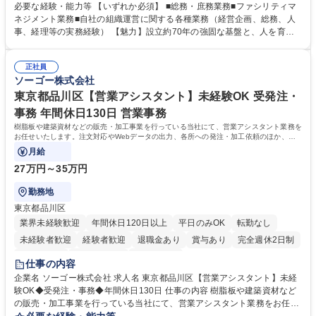
募集いたします。 ■総務・庶務業務：外部委託先（外注先）や契約書の管
必要な経験・能力等 【いずれか必須】 ■総務・庶務業務■ファシリティマ
理、総務部門での管理業務、会計管理や決算業務、印刷物等の制作管理等
ネジメント業務■自社の組織運営に関する各種業務（経営企画、総務、人
※親会社である農林中央金庫から受託した総務庶務業務 ■ファシリティマ
事、経理等の実務経験） 【魅力】設立約70年の強固な基盤と、人を育て
ネジメント業務 農林中央金庫の店舗移転、レイアウト変更等のオフィス環
る「ホワイト」な就業環境 特徴: 1956年設立の農林中央金庫100%出資会
境構築、ビル管理・設備管理、警備、車両運行管理等 ■自社の組織運営に
社。充実した福利厚生と、ワークライフバランスの整った環境がありま
関する各種業務（経営企画、総務、人事、経理等） 募集職種 【事務系総
正社員
す。 また、業務がしっかりと基準化されており、中途入社でも質問しやす
ソーゴー株式会社
合職】農林中央金庫のバックオフィス業務/安定基盤/年休120日
く馴染みやすい和やかな社風です。さらに、簿記やファシリティマネジャ
ーなどの資格取得に向けた費用負担や報奨金制度が非常に手厚く、成長で
東京都品川区【営業アシスタント】未経験OK 受発注・
きる環境です。 学歴・資格 学歴：大学院 大学 高専 短大 語学力： 資格：
事務 年間休日130日 営業事務
日商簿記検定2級
樹脂板や建築資材などの販売・加工事業を行っている当社にて、営業アシスタント業務を
お任せいたします。注文対応やWebデータの出力、各所への発注・加工依頼のほか、電
話・メール対応等の事務業務を担当します。
月給
27万円～35万円
勤務地
東京都品川区
業界未経験歓迎
年間休日120日以上
平日のみOK
転勤なし
未経験者歓迎
経験者歓迎
退職金あり
賞与あり
完全週休2日制
交通費支給
駅近5分以内
土日祝休み
仕事の内容
企業名 ソーゴー株式会社 求人名 東京都品川区【営業アシスタント】未経
験OK◆受発注・事務◆年間休日130日 仕事の内容 樹脂板や建築資材など
の販売・加工事業を行っている当社にて、営業アシスタント業務をお任せ