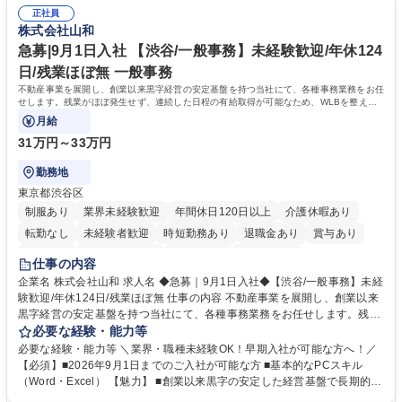
事務経験 ■金融商品の提案・販売経験 ≪魅力≫研修やOJT環境が整ってい
正社員
るので安心して入行いただけます。 幅広いキャリアの選択肢があり、公募
株式会社山和
や社内副業等を活用し、 一人ひとりが挑戦できるカルチャーが浸透してい
ます。 学歴・資格 学歴：大学院 大学 高専 短大 専修学校 高校 語学力：
急募|9月1日入社 【渋谷/一般事務】未経験歓迎/年休124
資格：
日/残業ほぼ無 一般事務
不動産事業を展開し、創業以来黒字経営の安定基盤を持つ当社にて、各種事務業務をお任
せします。残業がほぼ発生せず、連続した日程の有給取得が可能なため、WLBを整えた
い方にお勧めの環境です！
月給
31万円～33万円
勤務地
東京都渋谷区
制服あり
業界未経験歓迎
年間休日120日以上
介護休暇あり
転勤なし
未経験者歓迎
時短勤務あり
退職金あり
賞与あり
育休あり
完全週休2日制
交通費支給
土日祝休み
仕事の内容
企業名 株式会社山和 求人名 ◆急募｜9月1日入社◆【渋谷/一般事務】未経
験歓迎/年休124日/残業ほぼ無 仕事の内容 不動産事業を展開し、創業以来
黒字経営の安定基盤を持つ当社にて、各種事務業務をお任せします。残業
がほぼ発生せず、連続した日程の有給取得が可能なため、WLBを整えたい
必要な経験・能力等
方にお勧めの環境です！ 入社後はOJTを通じて丁寧に研修を行いますの
必要な経験・能力等 ＼業界・職種未経験OK！早期入社が可能な方へ！／
で、事務未経験の方でも安心して臨むことができます。 【業務詳細】■電
【必須】■2026年9月1日までのご入社が可能な方 ■基本的なPCスキル
話・来客対応 ■物件の鍵や社内の備品管理 ■データ入力や書類作成 ■契約
（Word・Excel） 【魅力】 ■創業以来黒字の安定した経営基盤で長期的に
書などのファイリング ■郵送物の仕訳・発送 など 募集職種 ◆急募｜9月1
安心して働ける環境 ■残業ほぼなしで働きやすさ抜群、プライベートとの