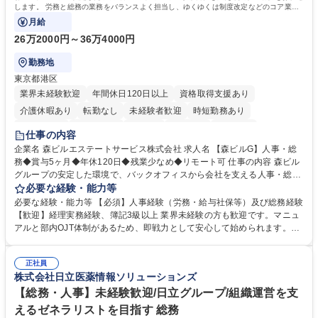
します。 労務と総務の業務をバランスよく担当し、ゆくゆくは制度改定などのコア業務
にも挑戦できる、やりがいある環境です。
月給
26万2000円～36万4000円
勤務地
東京都港区
業界未経験歓迎
年間休日120日以上
資格取得支援あり
介護休暇あり
転勤なし
未経験者歓迎
時短勤務あり
経験者歓迎
退職金あり
在宅OK
賞与あり
育休あり
仕事の内容
完全週休2日制
交通費支給
長期歓迎
駅近5分以内
土日祝休み
企業名 森ビルエステートサービス株式会社 求人名 【森ビルG】人事・総
務◆賞与5ヶ月◆年休120日◆残業少なめ◆リモート可 仕事の内容 森ビル
グループの安定した環境で、バックオフィスから会社を支える人事・総務
をお任せします。 労務と総務の業務をバランスよく担当し、ゆくゆくは制
必要な経験・能力等
度改定などのコア業務にも挑戦できる、やりがいある環境です。 ■勤怠管
必要な経験・能力等 【必須】人事経験（労務・給与社保等）及び総務経験
理、給与計算、社会保険手続き、年末調整等の労務管理全般 ■入退社手続
【歓迎】経理実務経験、簿記3級以上 業界未経験の方も歓迎です。マニュ
き、社内規定の改定や人事制度改定などのコア業務 ■社内イベントの企画
アルと部内OJT体制があるため、即戦力として安心して始められます。
運営やその他総務業務全般 ※労務と総務を1：1の割合でお任せ。 入社後
【魅力・やりがい】森ビルGの安定基盤で労務から総務まで幅広く携われ
は部内のOJTを中心に、あなたの経験に合わせて不足している部分はいつ
ます。定型業務に留まらず、社内規定や人事制度の改定など会社のコア業
でも質問・相談できる環境が整っているため、安心して成長できます。 募
正社員
務に挑戦できるため、自身の成長と組織への貢献度をダイレクトに実感で
株式会社日立医薬情報ソリューションズ
集職種 【森ビルG】人事・総務◆賞与5ヶ月◆年休120日◆残業少なめ◆
きます。 残業少なめ、週1日リモート可など、ワークライフバランスを保
リモート可
ち長期活躍できる環境です。 「これまでの幅広い経験を活かし、長期的な
【総務・人事】未経験歓迎/日立グループ/組織運営を支
キャリアを築きたい」という前向きな意欲と挑戦を全力で応援します。 学
えるゼネラリストを目指す 総務
歴・資格 学歴：大学院 大学 高専 短大 専修学校 高校 語学力： 資格：日商