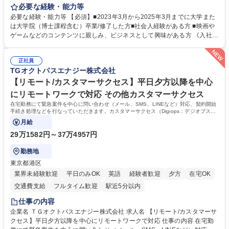
しているか悩んでいる方が対象となります！ 総合職（プランナー/データ
必要な経験・能力等
アナリストなど）、技術職（開発エンジニ ア/インフラエンジニアな
必要な経験・能力等 【必須】■2023年3月から2025年3月までに大学また
ど）、デザイン職（デザイナー/イラストレ ーターなど）等から、面接で
は大学院（博士課程含む）卒業/修了した方■社会人経験がある方 ■映画や
ご希望と適正にマッチしたポジションをご案内いたします。ゲームやエン
ゲームなどのコンテンツに親しみ、ビジネスとして興味がある方 《入社実
タメコンテンツが大好きで、「ゲーム業界の未来を自らの手で作りたい」
績 例》 ・メーカー → プロジェクトマネージャー ・ソーシャルゲーム →
「最高のコンテンツを作るためには、何でもやる」という情熱に溢れた方
ゲームプランナー ・通信 → ゲームエンジニア ・独立行政法人 → データ
のご応募をお待ちしております。 募集職種 【第二新卒オープンポジショ
正社員
サイエンティスト 学歴・資格 学歴：大学院 大学 語学力： 資格：
TGオクトパスエナジー株式会社
ン】業界未経験歓迎/自社ゲーム/WEB面接
【リモート/カスタマーサクセス】平日夕方以降を中心
にリモートワークで対応 その他カスタマーサクセス
在宅勤務にて緊急案件を中心に問い合わせ（メール、SMS、LINEなど）対応、契約開始
手続き処理などを行なっていただきます。カスタマーサクセス（Digiops：デジオプス）
と運用構築の業務となります。
月給
29万1582円～37万4957円
勤務地
東京都港区
業界未経験歓迎
平日のみOK
英語
経験者歓迎
夕方
在宅OK
交通費支給
フルタイム歓迎
駅近5分以内
仕事の内容
企業名 ＴＧオクトパスエナジー株式会社 求人名 【リモート/カスタマーサ
クセス】平日夕方以降を中心にリモートワークで対応 仕事の内容 在宅勤