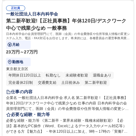
日入社◆【渋谷/一般事務】未経験歓迎/年休124日/残業ほぼ無
両立が可能 ■有給取得を積極的に推奨、年間10日程度の取得実績 ■1ヶ月
正社員
のOJTで業務を習得可能、未経験でもしっかりサポート 学歴・資格 学
一般社団法人日本内科学会
歴：大学院 大学 高専 短大 語学力： 資格：
第二新卒歓迎!【正社員事務】年休120日/デスクワーク
中心で残業少なめ 一般事務
日本内科学会の会員管理部門にて、医師（会員）の年会費徴収や住所等個人情報の変更シ
ステム入力、電話・FAX対応をお任せします。将来的には、各種委員会の運営事務局業務
などにも幅広く携わっていただきます。
月給
23万円～27万円
勤務地
東京都文京区
年間休日120日以上
転勤なし
未経験者歓迎
退職金あり
完全週休2日制
交通費支給
土日祝休み
第二新卒歓迎
仕事の内容
企業名 一般社団法人日本内科学会 求人名 第二新卒歓迎！【正社員事務】
年休120日/デスクワーク中心で残業少なめ 仕事の内容 日本内科学会の会
員管理部門にて、医師（会員）の年会費徴収や住所等個人情報の変更シス
テム入力、電話・FAX対応をお任せします。将来的には、各種委員会の運
必要な経験・能力等
営事務局業務などにも幅広く携わっていただきます。 【会員管理・データ
必要な経験・能力等 《第二新卒・業界未経験・職種未経験歓迎》 【必
入力業務】 ・医師（会員）の住所変更、個人情報のシステム登録・更新
須】基本的なPC操作（Word、Excelによるデータ入力やメール対応等）
・年会費の徴収管理や入金データの照合確認 【問い合わせ対応】 ・会員
ができる方 【魅力点】 ・年休120日以上に加え、9時～17時の「実働7時