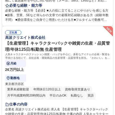
務にて緊急案件を中心に問い合わせ（メール、SMS、LINEなど）対応、
契約開始手続き処理などを行なっていただきます。カスタマーサクセス
必要な経験・能力等
（Digiops：デジオプス）と運用構築の業務となります。 ■お問い合わせ
必要な経験・能力等 【必須】■人の役に立てることにやりがいを感じる方
対応業務全般（システム入力、契約手続き含む） ■デジタルコミュニケー
■接客、営業、SEなど何らかの文章での顧客対応経験がある方（経験年数
ションツール（メール、SMS、LINE等）を使用 ■お客様のニーズに応じた
不問） ■通信環境をご自身でご用意いただける方■フルタイムで勤務可能
新プラン案内やトラブル対応 ■土日祝は主にメールでの対応、緊急度の高
な方 ※土日祝は1名体制となるため一人の環境で責任を持って業務を行っ
い問い合わせを優先 ■緊急時の電話対応 エネルギー×Tech！お客様に寄り
ていただける方【歓迎要件】■再生可能エネルギーを世の中に広め地球環
添ってサービス提供できることが魅力 募集職種 【リモート/カスタマーサ
正社員
境に貢献したい■改善提案や改善アクション等新しいことに意欲がある方
高波クリエイト株式会社
クセス】平日夕方以降を中心にリモートワークで対応
【英語（語学力）】■翻訳ツールを用い英語でコミュニケーションをとる
ことに抵抗がない方■英語は話せなくても問題はありませんが、英語が話
【生産管理】キャラクターバックや雑貨の生産・品質管
せますと、よりチャンスが広がります。※日本語がネイティブレベル必須
理/年休125日/転勤無 生産管理
学歴・資格 学歴：大学院 大学 高専 短大 専修学校 高校 語学力： 資格：
人気キャラクターのファッション雑貨・バッグを中心に、多彩なアイテムの企画・製造を
手掛ける当社にて、自社企画・開発商品の生産管理・品質管理を担当。『かわいい』を届
けるやりがいのあるポジションです。
月給
26万円以上
勤務地
東京都渋谷区
業界未経験歓迎
年間休日120日以上
資格取得支援あり
月平均残業時間20時間以内
平日のみOK
転勤なし
英語
住宅手当あり
研修あり
退職金あり
在宅OK
賞与あり
仕事の内容
完全週休2日制
交通費支給
駅近5分以内
中国語
土日祝休み
企業名 高波クリエイト株式会社 求人名 【生産管理】キャラクターバック
や雑貨の生産・品質管理/年休125日/転勤無 仕事の内容 人気キャラクター