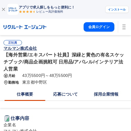
アプリで求人探しをもっと便利に！
インストール
レビュー高評価
無料
会員ログイン
正社員
マルマン株式会社
【海外営業/エキスパート社員】深緑と黄色の有名スケッ
チブック/商品企画挑戦可 日用品/アパレル/インテリア法
人営業
43万5500円～48万5500円
月給
東京都中野区
勤務地
仕事概要
応募について
採用企業情報
仕事内容
企業名
