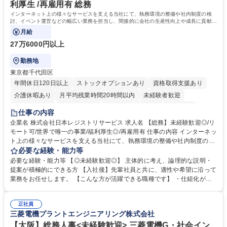
へのジョブローテーションの可能性があります。 学歴・資格 学歴：大学
利厚生 /再雇用有 総務
院 大学 語学力： 資格：宅地建物取引士
インターネット上の様々なサービスを支える当社にて、執務環境の整備や社内制度の検
討、イベント運営などの幅広い業務を担当し、間接的に会社の生産性向上や成長に貢献し
ている部署です。
月給
27万6000円以上
勤務地
東京都千代田区
年間休日120日以上
ストックオプションあり
資格取得支援あり
介護休暇あり
月平均残業時間20時間以内
未経験者歓迎
住宅手当あり
時短勤務あり
研修あり
在宅OK
賞与あり
仕事の内容
完全週休2日制
交通費支給
駅近5分以内
土日祝休み
服装自由
企業名 株式会社日本レジストリサービス 求人名 【総務】未経験歓迎◎/リ
モート可/世界で唯一の事業/福利厚生◎/再雇用有 仕事の内容 インターネッ
ト上の様々なサービスを支える当社にて、執務環境の整備や社内制度の検
討、イベント運営などの幅広い業務を担当し、間接的に会社の生産性向上
必要な経験・能力等
や成長に貢献している部署です。 会社の全メンバーが安心して長く成果を
必要な経験・能力等 【◎未経験歓迎◎】 主体的に考え、論理的な説明・
発揮できる環境を整えるために、毎日のメンテナンスや維持管理に加え、
提案が積極的にできる方 【入社後】先輩社員と共に、適性や希望に沿って
新たな施策検討を積極的に行っていただき、会社全体を巻き込み課題解決
業務をお任せします。 【こんな方が活躍できる職種です】 ・仕組化が好
を推進。 ・オフィス運営：執務環境の整備・物品管理・社内規定整備/改
き/得意・協働の姿勢を持っている・優先順位付け、マルチタスクが得意・
善・イベント企画/運営・非常時の対応 など、本人の希望や適性によって
様々な立場で物事を考えられる・定型業務だけでなく突発的な出来事にも
幅広い業務の体得が可能で、多様なキャリアパスを描くことも可能です。
正社員
対処できる・新しいことに興味関心がある 【魅力】■自己啓発支援：資格
三菱電機プラントエンジニアリング株式会社
募集職種 【総務】未経験歓迎◎/リモート可/世界で唯一の事業/福利厚生◎/
取得や通信教育など費用の80%（年間25万円まで）を補助 ■住宅手当：家
再雇用有
賃の50%（月額7万円まで）を補助 学歴・資格 学歴：大学院 大学 語学
【大阪】総務人事<未経験歓迎> 三菱電機G・社会イン