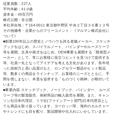
従業員数：227人

平均年齢：41.0歳

資本金：49百万円

株式公開：非公開

本社所在地：〒164-0011 東京都中野区 中央２丁目３６番１２号

その他備考・企業からのフリーコメント：《マルマン株式会社に
ついて》

■創業100年以上の歴史とノウハウを誇る老舗メーカー。スケッチ
ブックをはじめ、スパイラルノート、バインダーやルーズリーフ
等を展開。文具や画才をはじめ、OEM事業も展開する「開発型メ
ーカー」として、常にお客様に役立つヒントを見つけて提供する
等、社員一丸となってアイデアを考える文化があります。長年培
った技術力と高い品質のもと、ロングセラー製品やヒット製品
等、数多くの商品をラインナップ。お客様のニーズとともに、手
間を惜しまない、本質を追求する「ものづくり精神」が根付いて
います。

■事業内容:スケッチブック、ノートブック、バインダー、 ルーズ
リーフ等の製造販売、画材用品の輸入販売を展開。また、キャン
ソン社日本代理店、リラ社(ファインアート部門)日本代理店とし
ても商品を取り扱っています。ヨーロッパ等、海外のカルチャー
やトレンドにも目を配り、製品開発や仕入れにいかしています。
