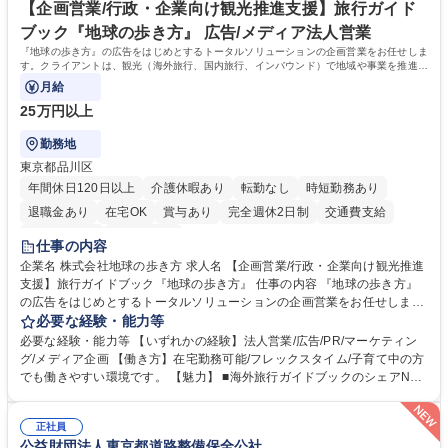
【企画営業/行政・企業向け観光推進支援】旅行ガイド
ブック『地球の歩き方』 広告/メディア法人営業
『地球の歩き方』の広告をはじめとするトータルソリューションの企画営業をお任せしま
す。クライアントは、観光（海外旅行、国内旅行、インバウンド）で地域や事業を推進し
たい国内外の行政や企業です。
月給
25万円以上
勤務地
東京都品川区
年間休日120日以上
介護休暇あり
転勤なし
時短勤務あり
退職金あり
在宅OK
賞与あり
完全週休2日制
交通費支給
駅近5分以内
土日祝休み
仕事の内容
企業名 株式会社地球の歩き方 求人名 【企画営業/行政・企業向け観光推進
支援】旅行ガイドブック『地球の歩き方』 仕事の内容 『地球の歩き方』
の広告をはじめとするトータルソリューションの企画営業をお任せしま
す。クライアントは、観光（海外旅行、国内旅行、インバウンド）で地域
必要な経験・能力等
や事業を推進したい国内外の行政や企業です。 【業務詳細】■『地球の歩
必要な経験・能力等 【いずれかの経験】法人営業/広告/PR/マーケティン
き方』は海外旅行ガイドブックのNo.1ブランドであり、国内旅行において
グ/メディア企画 【働き方】在宅勤務可能/フレックスタイム/子育て中の方
も牽引しております。観光推進支援においても、業界を牽引する意欲的な
でも働きやすい環境です。 【魅力】 ■海外旅行ガイドブックのシェアNo.1
取り組みが期待されています■インバウンドは、日本の地域の未来を担う
メディアとして、個人旅行文化の拡大と定着を担ってきたブランドに携わ
国策事業です。「GOOD LUCK TRIP」は、海外旅行ガイドブックと同様
ることが可能です。 ■国内旅行ガイドブックは立ち上げ間もない新規事業
に、インバウンドのトップブランドに成長しております■旅が業務であ
正社員
であり、「地球の歩き方」としてどう取り組むか、共に形を作るコアメン
公益財団法人東京都道路整備保全公社
り、日常です。旅好きにはこれ以上ない環境です 募集職種 【企画営業/行