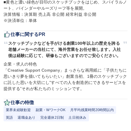
■黄色と濃い緑色が目印のスケッチブックをはじめ、スパイラルノ
ート、バインダーやルーズリーフ等を展開。

決算情報：決算期 売上高 非公開 経常利益 非公開

※決済単位：単体
仕事に関するPR
スケッチブックなどを手がける創業100年以上の歴史を誇る
老舗メーカーの当社にて、海外営業をお任せ致します。入社
後は経験に応じて、研修もございますのでご安心ください。
企業・求人の特色

「Creative Support Company」まっさらな画用紙に「子供たちに
思いきり夢を描いてもらいたい」創業当初、1冊のスケッチブック
に託した思いを大切にし"すべての人を創造的にできるサービスを
提供する”それが私たちのミッションです。
仕事の特徴
業界未経験歓迎
副業・WワークOK
月平均残業時間20時間以内
英語
退職金あり
完全週休2日制
土日祝休み