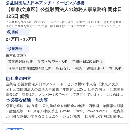
公益財団法人日本アンチ・ドーピング機構
へ配属。※業務内容変更の範囲：会社の定める業務 募集職種 【都庁グル
事業の他、新宿駅西口広場内に設置された照明を兼ねた広告「ブライトサ
ープ】総合職（事務）◇残業月平均9時間未満／有給年平均16日取得
イン」の管理運営を行うなど、事業収益を生み出す活動を積極的に行って
【東京/文京区】公益財団法人の総務人事業務/年間休日
います。 学歴・資格 学歴：大学院 大学 高専 短大 専修学校 高校 語学力：
125日 総務
資格：
下記業務を部長1名、課長1名、メンバー2名で分担して遂行しています。 はじめは担当
者として業務を覚えていただき、ゆくゆくはリーダーやマネージャーポジションとして活
躍いただくことを期待しています。
月給
27万円～35万円
勤務地
東京都文京区
業界未経験歓迎
副業・WワークOK
年間休日120日以上
月平均残業時間20時間以内
転勤なし
英語
退職金あり
在宅OK
賞与あり
育休あり
完全週休2日制
交通費支給
土日祝休み
仕事の内容
食事補助あり
企業名 公益財団法人日本アンチ・ドーピング機構 求人名 【東京／文京
区】公益財団法人の総務人事業務／年間休日125日 仕事の内容 下記業務を
部長1名、課長1名、メンバー2名で分担して遂行しています。 はじめは担
当者として業務を覚えていただき、ゆくゆくはリーダーやマネージャーポ
必要な経験・能力等
ジションとして活躍いただくことを期待しています。 【総務・人事グルー
必要な経験・能力等 ・公的助成金や補助金の申請・四半期、年間報告経験
プの業務内容】 ・人事制度関連 ・採用活動 ・教育研修の企画、実行 ・勤
・総務経験 ・PCスキル中級以上（Word、Excel、PowerPoint） ・社内外
怠管理 ・官公庁への各種提出 ・法定の会議運営（評議員会、理事会） ・
と円滑な調整ができるコミュニケーション能力 ・口が堅い方 ■歓迎要件
コンプライアンス ・内部規程やルールの管理、整備、文書管理 ・契約関
・採用業務経験 ・英語に抵抗がない方 ・営業経験 学歴・資格 学歴：大学
連 ・衛生管理 ・防災関連・公的助成金の管理・オフィス、ファシリティ
院 大学 高専 短大 専修学校 高校 語学力： 資格：