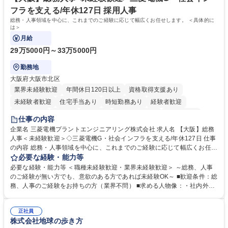
力： 資格：
フラを支える/年休127日 採用人事
総務・人事領域を中心に、これまでのご経験に応じて幅広くお任せします。 ＜具体的に
は＞
月給
29万5000円～33万5000円
勤務地
大阪府大阪市北区
業界未経験歓迎
年間休日120日以上
資格取得支援あり
未経験者歓迎
住宅手当あり
時短勤務あり
経験者歓迎
退職金あり
在宅OK
賞与あり
完全週休2日制
交通費支給
仕事の内容
駅近5分以内
土日祝休み
服装自由
寮・社宅あり
食事補助あり
企業名 三菱電機プラントエンジニアリング株式会社 求人名 【大阪】総務
人事＜未経験歓迎＞◇三菱電機G・社会インフラを支える/年休127日 仕事
の内容 総務・人事領域を中心に、これまでのご経験に応じて幅広くお任せ
します。 ＜具体的には＞ ・総務/人事労務（給与・社保・勤怠管理など）
必要な経験・能力等
・採用・教育研修 ・福利厚生運用 など ※基本的には事務所勤務ですが、
必要な経験・能力等 ＜職種未経験歓迎・業界未経験歓迎＞ ～総務、人事
採用や教育等の業務内容により、関西圏以外への日帰り・宿泊を伴う国内
のご経験が無い方でも、意欲のある方であれば未経験OK～ ■歓迎条件：総
出張もございます。 ※担当業務を持ちつつ、お互いに助け合いながら、総
務、人事のご経験をお持ちの方（業界不問） ■求める人物像：・社内外の
務部という組織として協力しながら進める体制です。 募集職種 【大阪】
関係各部門との調整を率先して行い、業務を円滑に遂行できる協調性やコ
総務人事＜未経験歓迎＞◇三菱電機G・社会インフラを支える/年休127日
ミュニケーション能力を持っている方 ・人事総務領域に興味がありゼネラ
正社員
リスト志向をお持ちの方 学歴・資格 学歴：大学院 大学 語学力： 資格：
株式会社地球の歩き方