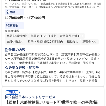
歴・資格 学歴：大学院 大学 高専 短大 語学力： 資格：
オフィスビル、賃貸マンション、物流倉庫等の不動産開発事業における用地取得、開発推
進、賃貸運営、売却、仲介・活用提案等を行う営業部門において事務業務を担当いただき
ます。
月給
30万9500円～43万4000円
勤務地
東京都港区
業界未経験歓迎
年間休日120日以上
資格取得支援あり
介護休暇あり
月平均残業時間20時間以内
転勤なし
退職金あり
在宅OK
賞与あり
育休あり
完全週休2日制
交通費支給
仕事の内容
駅近5分以内
土日祝休み
寮・社宅あり
企業名 三井物産都市開発株式会社 求人名 【営業事務】業務職/三井物産グ
ループ/平均残業時間10H/完全週休2日 仕事の内容 オフィスビル、賃貸マ
ンション、物流倉庫等の不動産開発事業における用地取得、開発推進、賃
貸運営、売却、仲介・活用提案等を行う営業部門において事務業務を担当
必要な経験・能力等
いただきます。 【詳細】・契約書管理、契約書製本、捺印対応、ファイリ
必要な経験・能力等 【必須条件】■学歴：4年制大学卒業以上【歓迎】■宅
ング、登記簿取得、調書取得・支払業務（各種費用支払、支払管理、請
建士資格保有者※応募に際し必須としている資格はありません。宅建士資
求・支払データ登録、取引先マスター申請対応）・予算作成及び予実管
格をお持ちでない方は入社後に取得を推奨しております（取得・維持費用
理・各種稟議書、報告書作成業務・各種台帳管理、交際費・会議費支払報
の一部補助あり） 【求める人物像】 ・向学心豊かで、主体的に行動でき
告書作成及び月次管理・部内総務庶務全般 など※※配属先によっては上記
る方。 ・社内外の多様な関係者と協調して業務を進められるコミュニケー
の他に担当頂く業務が発生する場合があります。 募集職種 【営業事務】
正社員
ション力がある方。 ・チャレンジを厭わず、粘り強く業務に取り組める
株式会社日本レジストリサービス
業務職/三井物産グループ/平均残業時間10H/完全週休2日
方。多様な関係者と謙虚に信頼関係を構築でき、期限を意識したスケジュ
ール管理が出来る方。※将来的に他部署（営業部門、コーポレート部門）
【総務】未経験歓迎 /リモート可/世界で唯一の事業/福