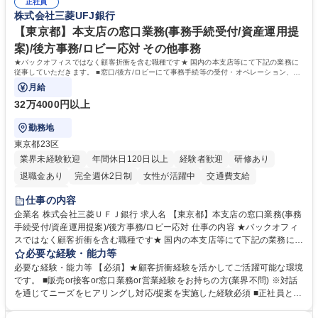
管理 ・福利厚生関連 ・職員からの問合せ、相談対応 ・その他日常の総務
正社員
株式会社三菱UFJ銀行
業務全般 募集職種 【東京／文京区】公益財団法人の総務人事業務／年間
休日125日
【東京都】本支店の窓口業務(事務手続受付/資産運用提
案)/後方事務/ロビー応対 その他事務
★バックオフィスではなく顧客折衝を含む職種です★ 国内の本支店等にて下記の業務に
従事していただきます。 ■窓口/後方/ロビーにて事務手続等の受付・オペレーション、お
客様対応
月給
32万4000円以上
勤務地
東京都23区
業界未経験歓迎
年間休日120日以上
経験者歓迎
研修あり
退職金あり
完全週休2日制
女性が活躍中
交通費支給
土日祝休み
仕事の内容
企業名 株式会社三菱ＵＦＪ銀行 求人名 【東京都】本支店の窓口業務(事務
手続受付/資産運用提案)/後方事務/ロビー応対 仕事の内容 ★バックオフィ
スではなく顧客折衝を含む職種です★ 国内の本支店等にて下記の業務に従
事していただきます。 ■窓口/後方/ロビーにて事務手続等の受付・オペレ
必要な経験・能力等
ーション、お客様対応 ■窓口にて、ご来店された個人のお客様に対して金
必要な経験・能力等 【必須】★顧客折衝経験を活かしてご活躍可能な環境
融商品のご提案 ■効率的な事務運用の検討・構築等 ≪業務紹介：ご応募前
です。 ■販売or接客or窓口業務or営業経験をお持ちの方(業界不問) ※対話
に必ずご覧ください≫ ※記事 https://www.mysite.bk.mufg.jp/career/circle/
を通じてニーズをヒアリングし対応/提案を実施した経験必須 ■正社員とし
article17/ ※動画 https://youtu.be/H-S7HaJqqbg 募集職種 【東京都】本支
ての就業経験1年以上 【歓迎】■金融業界での就業経験■銀行での預金為替
店の窓口業務(事務手続受付/資産運用提案)/後方事務/ロビー応対