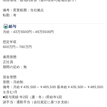
喫煙環境：敷地内禁煙（屋外喫煙可能場所あり）

備考：変更範囲：当社拠点

転勤：有
給与
月給：43万5500円～48万5500円

想定年収

600万円～700万円

雇用形態

正社員

期間の定め：無

賃金形態

形態：月給制

備考：月給￥435,500～￥485,500 基本給￥435,500～￥485,500
を含む/月

■賞与実績:年2回（夏・冬）/昇給年1回

諸手当：通勤手当（会社規定に基づき支給）
