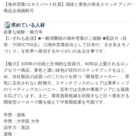
【海外営業/エキスパート社員】深緑と黄色の有名スケッチブック/
商品企画挑戦可
求めている人材
必要な経験・能力等

【いずれも必須】■一般消費財の海外営業のご経験 ■英語力（目
安：TOEIC750点） ◎海外営業担当として日本の「古き良きモノ
づくり」を世界へ発信するやりがいのある仕事です。

【魅力】100年の伝統と圧倒的な技術力。60年以上愛されるロン
グセラー商品。黄色と濃い緑色が目印のスケッチブックをはじ
め、自社製品の品質へのこだわりを持つ「開発型メーカー」。景
気に左右されない財務力。スケッチブックのシェアは業界トップ
のリーディングカンパニー。近年では北米や東南アジアにも販路
を広げています。また、環境負荷低減を目指すなど日々進化する
開発型メーカーで腰を据えて中長期就業を可能です。

学歴・資格

学歴：大学院 大学

語学力：英語

資格：