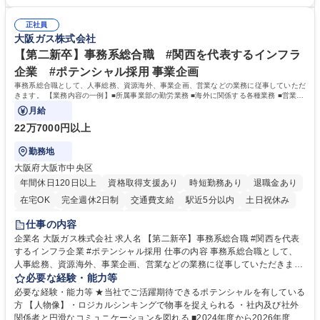
（医師）からの電話、FAX、ネット申請に伴う相談受付 ・複雑な案件のへ
間勤務」で残業も少なくワークライフバランスは抜群です。 【将来的な業
のエスカレーション・連携対応 募集職種 第二新卒歓迎！【正社員事務】
務（各種委員会運営）】 ・学会内における各種委員会のスケジュール調
年休120日/デスクワーク中心で残業少なめ
正社員
整、資料作成、当日の運営サポート 学歴・資格 学歴：大学院 大学 語学
大阪ガス株式会社
力： 資格：
【第二新卒】事務系総合職 #関西を代表するインフラ
企業 #ポテンシャル採用 事業企画
事務系総合職として、人事総務、資源海外、事業企画、営業などの業務に従事していただ
きます。 【業務内容の一例】■所属事業部の勤労業務 ■海外に関係する各種業務 ■営業部
門の企画スタッフ、ルート営業
月給
22万7000円以上
勤務地
大阪府大阪市中央区
年間休日120日以上
資格取得支援あり
時短勤務あり
退職金あり
在宅OK
完全週休2日制
交通費支給
駅近5分以内
土日祝休み
服装自由
第二新卒歓迎
寮・社宅あり
食事補助あり
仕事の内容
企業名 大阪ガス株式会社 求人名 【第二新卒】事務系総合職 #関西を代表
するインフラ企業 #ポテンシャル採用 仕事の内容 事務系総合職として、
人事総務、資源海外、事業企画、営業などの業務に従事していただきま
す。 【業務内容の一例】■所属事業部の勤労業務 ■海外に関係する各種業
必要な経験・能力等
務 ■営業部門の企画スタッフ、ルート営業 【キャリアパス】入社後の配属
必要な経験・能力等 ★当社でご活躍期待できるポテンシャルを有している
ポジションで一定期間ご活躍頂いた後、本人の適性及び将来のキャリアを
方 【人物像】・ロジカルシンキングで物事を捉えられる ・社内及び社外
鑑みてジョブローテーションを行います。 【育成】OJTでの現場育成や研
関係者と円滑なコミュニケーションを図れる ■2024年度から2026年度ま