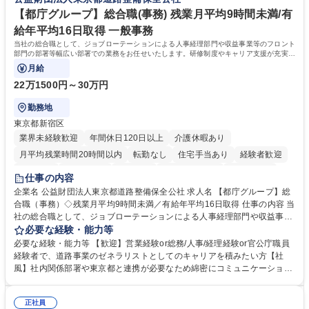
バーとして活躍いただきます。 学歴・資格 学歴：大学院 大学 語学力： 資
政・企業向け観光推進支援】旅行ガイドブック『地球の歩き方』
格：
【都庁グループ】総合職(事務) 残業月平均9時間未満/有
給年平均16日取得 一般事務
当社の総合職として、ジョブローテーションによる人事経理部門や収益事業等のフロント
部門の部署等幅広い部署での業務をお任せいたします。研修制度やキャリア支援が充実し
ております！ ※下記業務詳細
月給
22万1500円～30万円
勤務地
東京都新宿区
業界未経験歓迎
年間休日120日以上
介護休暇あり
月平均残業時間20時間以内
転勤なし
住宅手当あり
経験者歓迎
研修あり
退職金あり
賞与あり
完全週休2日制
交通費支給
仕事の内容
駅近5分以内
資格取得手当あり
食事補助あり
企業名 公益財団法人東京都道路整備保全公社 求人名 【都庁グループ】総
合職（事務）◇残業月平均9時間未満／有給年平均16日取得 仕事の内容 当
社の総合職として、ジョブローテーションによる人事経理部門や収益事業
等のフロント部門の部署等幅広い部署での業務をお任せいたします。研修
必要な経験・能力等
制度やキャリア支援が充実しております！ ※下記業務詳細 【業務詳細】■
必要な経験・能力等 【歓迎】営業経験or総務/人事/経理経験or官公庁職員
管理部門：広報、人事、経理など当公社の運営に係る管理業務 ■収益部
経験者で、道路事業のゼネラリストとしてのキャリアを積みたい方【社
門：駐車場の新規開拓、管理運営、新宿駅西口広場の「イベントコーナ
風】社内関係部署や東京都と連携が必要なため綿密にコミュニケーション
ー」などの管理運営 ■道路部門：整備の急がれる骨格幹線道路や木造住宅
を図っています。 【業務の魅力】■幅広く携われる：総合職（事務）で
密集地域の特定整備路線の用地取得、道路に関する普及啓発事業、都内の
は、駐車場の管理運営や道路用地の取得、公益財団法人の中枢を担う管理
道路施設や道路工事現場の見学ツアー事業 ※入社後は上記いずれかの部門
正社員
部門など多岐に渡る業務を経験できます。 ■様々なプロジェクト：駐車場