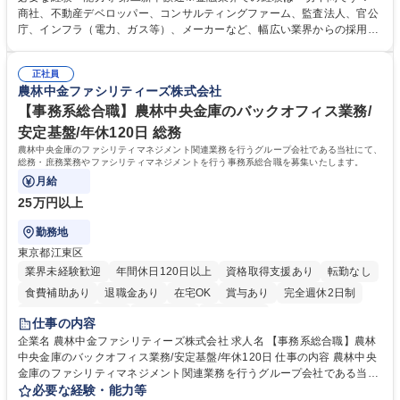
テーションを経て適性や専門性に応じたキャリアを形成していただきま
商社、不動産デベロッパー、コンサルティングファーム、監査法人、官公
す。総合職として入社いただき、下記いずれかの部門でご活躍いただきま
庁、インフラ（電力、ガス等）、メーカーなど、幅広い業界からの採用実
す。※未経験の方に関しては、入行後3ヶ月間の金融の実務を学んでいた
績があります。 ＜求める人物像＞DBJでは、強い社会的使命感をもち、今
だく研修を準備しております。 ・法人RM業務・金融機能業務・コーポレ
後の日本のあり方を俯瞰する総合性と、金融分野のフロンティアを切り拓
ート・ナレッジ業務 ※それぞれの業務内容に関しては、別途その他労働条
正社員
く高い志を併せもった人材を求めています。ポテンシャル採用（第2新
農林中金ファシリティーズ株式会社
件備考欄に記載 募集職種 【総合職/ポテンシャル採用(第2新卒)】投融資一
卒）では、金融業界での経験や知識を問いません。新たな時代を見据え
体型のソリューション提案
て、複雑化する社会課題の解決に向けて先鞭をつける役割を担いたい、と
【事務系総合職】農林中央金庫のバックオフィス業務/
いう気概をお持ちの方を心待ちにしています。 学歴・資格 学歴：大学院
安定基盤/年休120日 総務
大学 語学力： 資格：
農林中央金庫のファシリティマネジメント関連業務を行うグループ会社である当社にて、
総務・庶務業務やファシリティマネジメントを行う事務系総合職を募集いたします。
月給
25万円以上
勤務地
東京都江東区
業界未経験歓迎
年間休日120日以上
資格取得支援あり
転勤なし
食費補助あり
退職金あり
在宅OK
賞与あり
完全週休2日制
インセンティブあり
交通費支給
土日祝休み
仕事の内容
企業名 農林中金ファシリティーズ株式会社 求人名 【事務系総合職】農林
中央金庫のバックオフィス業務/安定基盤/年休120日 仕事の内容 農林中央
金庫のファシリティマネジメント関連業務を行うグループ会社である当社
にて、総務・庶務業務やファシリティマネジメントを行う事務系総合職を
必要な経験・能力等