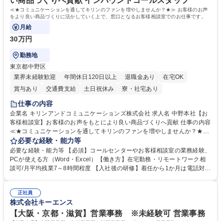
い商品づくりへ貢献 インバウンドコールスタッフ
≪★コミュニケーションを通してキリンのファンを増やしませんか？★≫ お客様のお声
をより良い商品づくりに活かしていく上で、窓口となるお客様相談室でのお仕事です。
月給
30万円
勤務地
東京都中野区
業界未経験歓迎
年間休日120日以上
退職金あり
在宅OK
賞与あり
交通費支給
土日祝休み
寮・社宅あり
仕事の内容
企業名 キリンアンドコミュニケーションズ株式会社 求人名 中野本社【お
客様相談室】お客様のお声をもとにより良い商品づくりへ貢献 仕事の内容
≪★コミュニケーションを通してキリンのファンを増やしませんか？★≫
お客様のお声をより良い商品づくりに活かしていく上で、窓口となるお客
必要な経験・能力等
様相談室でのお仕事です。 日々お客様からいただくキリングループへのご
必要な経験・能力等 【必須】コールセンターやお客様相談室の業務経験、
意見を、企業活動に活かしています。お客様からの声に迅速かつ誠意をも
PCが使える方（Word・Excel）【働き方】在宅勤務・リモートワーク相
って対応、情報提供するとともにグループ内活動に反映しています。 【具
談可/月平均残業7～8時間程度 【入社後の研修】着任から1か月は電話対応
体的には】電話応対、メール、お手紙対応、ご指摘品調査報告書作成、有
のOJTを中心に実施し、電話対応に慣れた段階でメール・手紙のOJTを実
人チャットボット対応など。 【1日の対応件数】■電話：月間一人当たり
施する予定です。独り立ち以降もしっかりフォローする体制を整えていま
平均100件前後■メール・手紙：同上40件前後 募集職種 中野本社【お客様
正社員
すのでご安心ください。 【当社について】キリングループの広報機能を担
株式会社キーエンス
相談室】お客様のお声をもとにより良い商品づくりへ貢献
う会社として、お客様との出会いを大切にし、磨き上げたホスピタリティ
を込めてコミュニケーションをとりながら広報関連業務を行っておりま
【大阪・京都・滋賀】営業事務 ※未経験可 営業事務