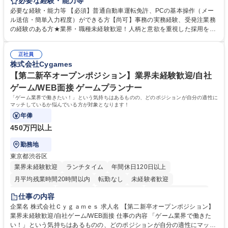
いたします。注文対応やWebデータの出力、各所への発注・加工依頼のほ
必要な経験・能力等
か、電話・メール対応等の事務業務を担当します。 ■受注・発注業務：FA
必要な経験・能力等 【必須】普通自動車運転免許、PCの基本操作（メー
Xによる注文対応、Web発注データのプリントアウト、各仕入先・協力会
ル送信・簡単入力程度）ができる方【尚可】事務の実務経験、受発注業務
社への発注および加工依頼等 ■納品書・請求書の作成および発送手配 ■商
の経験のある方★業界・職種未経験歓迎！人柄と意欲を重視した採用を行
品手配・在庫確認・納期調整 ■電話・メールでの問い合わせ対応および付
っています。 【要件】未経験歓迎！未経験からスタートして長く勤務する
随する事務全般 ※高度なPCスキルは不要です。【業務内容の変更範囲】
社員が多数在籍しています。 【求める人物像】納期優先の業界のため状況
当社の指定する業務 募集職種 東京都品川区【営業アシスタント】未経験O
正社員
変化に臨機応変かつ柔軟に対応できる方、約束を守り正確に作業を進めら
株式会社Cygames
K◆受発注・事務◆年間休日130日
れる方を求めています。高度なPCスキルや関数知識は一切不要です。丁
寧な指導体制が整っているため、安心してお仕事をスタートしていただけ
【第二新卒オープンポジション】業界未経験歓迎/自社
ます。 学歴・資格 学歴：大学院 大学 高専 短大 専修学校 高校 語学力：
ゲーム/WEB面接 ゲームプランナー
資格：
「ゲーム業界で働きたい！」という気持ちはあるものの、どのポジションが自分の適性に
マッチしているか悩んでいる方が対象となります！
年俸
450万円以上
勤務地
東京都渋谷区
業界未経験歓迎
ランチタイム
年間休日120日以上
月平均残業時間20時間以内
転勤なし
未経験者歓迎
住宅手当あり
経験者歓迎
完全週休2日制
インセンティブあり
仕事の内容
交通費支給
土日祝休み
服装自由
昼食補助あり
第二新卒歓迎
企業名 株式会社Ｃｙｇａｍｅｓ 求人名 【第二新卒オープンポジション】
業界未経験歓迎/自社ゲーム/WEB面接 仕事の内容 「ゲーム業界で働きた
食事補助あり
い！」という気持ちはあるものの、どのポジションが自分の適性にマッチ