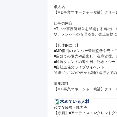
求人名

【MD事業マネージャー候補】グリー1
仕事の内容

VTuber事務所運営を展開する当社
や、メンバーの管理監督、売上目標に
【具体的には】

■MD部門のメンバー管理監督や売上目
■店舗での販売や品出し、在庫管理、E
■所属タレントの誕生日・記念・シー
■自社主催のライブやイベント

関連グッズの企画から制作進行までの
募集職種

【MD事業マネージャー候補】グリー
求めている人材
必要な経験・能力等

【必須】■アーティストやタレントグ