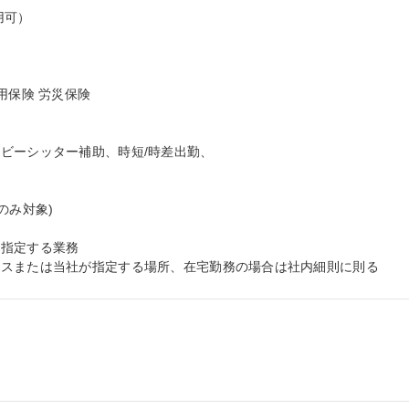
可）

保険 労災保険

ビーシッター補助、時短/時差出勤、



み対象)

指定する業務

ィスまたは当社が指定する場所、在宅勤務の場合は社内細則に則る