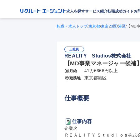
求人を探す
サービス紹介
転職成功ガイド
お
転職・求人トップ
/
東京都
/
東京23区
/
港区
/
【MD
正社員
REALITY Studios株式会社
【MD事業マネージャー候補】
41万6666円以上
月給
東京都港区
勤務地
仕事概要
仕事内容
企業名

ＲＥＡＬＩＴＹ Ｓｔｕｄｉｏｓ株式会