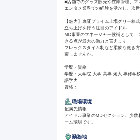
■店舗でのグッズ販売や在庫管理、マ
エンタメ業界での経験を活かし、次世
【魅力】東証プライム上場グリー株式
立ち上げを行う注目のアイドル

MD事業のマネージャー候補として、
きる点が最大の魅力と言えます

フレックスタイム制など柔軟な働き
躍しませんか。

学歴・資格

学歴：大学院 大学 高専 短大 専修学校
語学力：

資格：
職場環境
配属先情報

アイドル事業のMDセクション。少数
ーム環境です。
勤務地