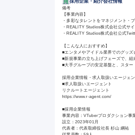
採用企業・紹介会社情報
備考

【事業内容】

・多彩なタレントをマネジメント・プロ
・REALITY Studios株式会社公式サイト：http
・REALITY Studios株式会社公式Twitter：
【こんな人におすすめ】

■エンタメやアイドル業界でのグッズ
■新規事業の立ち上げフェーズで、組
■大手グループの安定基盤と、スター
採用企業情報・求人取扱いエージェン
■求人取扱いエージェント

リクルートエージェント

https://www.r-agent.com/

■採用企業情報

事業内容：VTuberプロダクション事業
設立：2023年01月

代表者：代表取締役社長 杉山 綱祐

従業員数：59人
