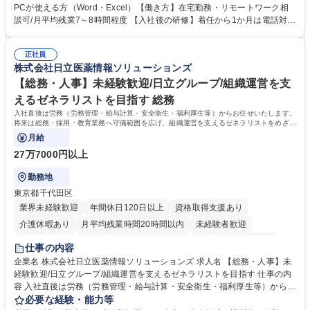
意見を、企業活動に活かしています。お客様からの声に迅速かつ誠意をも
PCが使える方（Word・Excel）【働き方】在宅勤務・リモートワーク相
って対応、情報提供するとともにグループ内活動に反映しています。 【具
談可/月平均残業7～8時間程度 【入社後の研修】着任から1か月は電話対応
体的には】電話応対、メール、お手紙対応、ご指摘品調査報告書作成、有
のOJTを中心に実施し、電話対応に慣れた段階でメール・手紙のOJTを実
人チャットボット対応など。 【1日の対応件数】■電話：月間一人当たり
施する予定です。独り立ち以降もしっかりフォローする体制を整えていま
平均100件前後■メール・手紙：同上40件前後 募集職種 中野本社【お客様
正社員
すのでご安心ください。 【当社について】キリングループの広報機能を担
株式会社日立医薬情報ソリューションズ
相談室】お客様のお声をもとにより良い商品づくりへ貢献
う会社として、お客様との出会いを大切にし、磨き上げたホスピタリティ
を込めてコミュニケーションをとりながら広報関連業務を行っておりま
【総務・人事】未経験歓迎/日立グループ/組織運営を支
す。 学歴・資格 学歴：大学院 大学 高専 短大 専修学校 高校 語学力： 資
えるゼネラリストを目指す 総務
格：
入社直後は労務（労務管理・給与計算・安全衛生・福利厚生等）からお任せいたします。
将来は総務・採用・教育業務へ守備範囲を広げ、組織運営を支えるゼネラリストをめざせ
ます。
月給
27万7000円以上
勤務地
東京都千代田区
業界未経験歓迎
年間休日120日以上
資格取得支援あり
介護休暇あり
月平均残業時間20時間以内
未経験者歓迎
住宅手当あり
時短勤務あり
退職金あり
在宅OK
賞与あり
仕事の内容
育休あり
完全週休2日制
交通費支給
土日祝休み
寮・社宅あり
企業名 株式会社日立医薬情報ソリューションズ 求人名 【総務・人事】未
経験歓迎/日立グループ/組織運営を支えるゼネラリストを目指す 仕事の内
容 入社直後は労務（労務管理・給与計算・安全衛生・福利厚生等）からお
任せいたします。将来は総務・採用・教育業務へ守備範囲を広げ、組織運
必要な経験・能力等