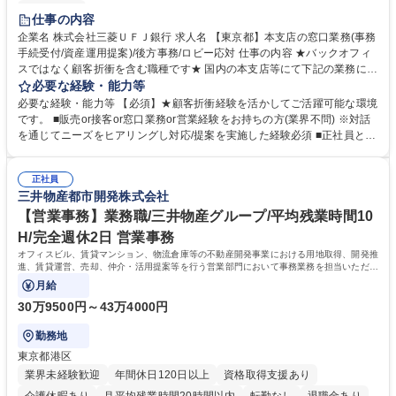
土日祝休み
仕事の内容
企業名 株式会社三菱ＵＦＪ銀行 求人名 【東京都】本支店の窓口業務(事務
手続受付/資産運用提案)/後方事務/ロビー応対 仕事の内容 ★バックオフィ
スではなく顧客折衝を含む職種です★ 国内の本支店等にて下記の業務に従
事していただきます。 ■窓口/後方/ロビーにて事務手続等の受付・オペレ
必要な経験・能力等
ーション、お客様対応 ■窓口にて、ご来店された個人のお客様に対して金
必要な経験・能力等 【必須】★顧客折衝経験を活かしてご活躍可能な環境
融商品のご提案 ■効率的な事務運用の検討・構築等 ≪業務紹介：ご応募前
です。 ■販売or接客or窓口業務or営業経験をお持ちの方(業界不問) ※対話
に必ずご覧ください≫ ※記事 https://www.mysite.bk.mufg.jp/career/circle/
を通じてニーズをヒアリングし対応/提案を実施した経験必須 ■正社員とし
article17/ ※動画 https://youtu.be/H-S7HaJqqbg 募集職種 【東京都】本支
ての就業経験1年以上 【歓迎】■金融業界での就業経験■銀行での預金為替
店の窓口業務(事務手続受付/資産運用提案)/後方事務/ロビー応対
事務経験 ■金融商品の提案・販売経験 ≪魅力≫研修やOJT環境が整ってい
正社員
るので安心して入行いただけます。 幅広いキャリアの選択肢があり、公募
三井物産都市開発株式会社
や社内副業等を活用し、 一人ひとりが挑戦できるカルチャーが浸透してい
ます。 学歴・資格 学歴：大学院 大学 高専 短大 専修学校 高校 語学力：
【営業事務】業務職/三井物産グループ/平均残業時間10
資格：
H/完全週休2日 営業事務
オフィスビル、賃貸マンション、物流倉庫等の不動産開発事業における用地取得、開発推
進、賃貸運営、売却、仲介・活用提案等を行う営業部門において事務業務を担当いただき
ます。
月給
30万9500円～43万4000円
勤務地
東京都港区
業界未経験歓迎
年間休日120日以上
資格取得支援あり