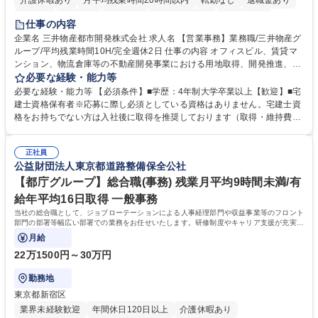
介護休暇あり
月平均残業時間20時間以内
転勤なし
退職金あり
在宅OK
賞与あり
育休あり
完全週休2日制
交通費支給
仕事の内容
駅近5分以内
土日祝休み
寮・社宅あり
企業名 三井物産都市開発株式会社 求人名 【営業事務】業務職/三井物産グ
ループ/平均残業時間10H/完全週休2日 仕事の内容 オフィスビル、賃貸マ
ンション、物流倉庫等の不動産開発事業における用地取得、開発推進、賃
貸運営、売却、仲介・活用提案等を行う営業部門において事務業務を担当
必要な経験・能力等
いただきます。 【詳細】・契約書管理、契約書製本、捺印対応、ファイリ
必要な経験・能力等 【必須条件】■学歴：4年制大学卒業以上【歓迎】■宅
ング、登記簿取得、調書取得・支払業務（各種費用支払、支払管理、請
建士資格保有者※応募に際し必須としている資格はありません。宅建士資
求・支払データ登録、取引先マスター申請対応）・予算作成及び予実管
格をお持ちでない方は入社後に取得を推奨しております（取得・維持費用
理・各種稟議書、報告書作成業務・各種台帳管理、交際費・会議費支払報
の一部補助あり） 【求める人物像】 ・向学心豊かで、主体的に行動でき
告書作成及び月次管理・部内総務庶務全般 など※※配属先によっては上記
る方。 ・社内外の多様な関係者と協調して業務を進められるコミュニケー
の他に担当頂く業務が発生する場合があります。 募集職種 【営業事務】
正社員
ション力がある方。 ・チャレンジを厭わず、粘り強く業務に取り組める
公益財団法人東京都道路整備保全公社
業務職/三井物産グループ/平均残業時間10H/完全週休2日
方。多様な関係者と謙虚に信頼関係を構築でき、期限を意識したスケジュ
ール管理が出来る方。※将来的に他部署（営業部門、コーポレート部門）
【都庁グループ】総合職(事務) 残業月平均9時間未満/有
へのジョブローテーションの可能性があります。 学歴・資格 学歴：大学
給年平均16日取得 一般事務
院 大学 語学力： 資格：宅地建物取引士
当社の総合職として、ジョブローテーションによる人事経理部門や収益事業等のフロント
部門の部署等幅広い部署での業務をお任せいたします。研修制度やキャリア支援が充実し
ております！ ※下記業務詳細
月給
22万1500円～30万円
勤務地
東京都新宿区
業界未経験歓迎
年間休日120日以上
介護休暇あり