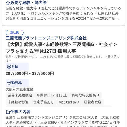
す。 【業務内容の一例】■所属事業部の勤労業務 ■海外に関係する各種業
必要な経験・能力等
務 ■営業部門の企画スタッフ、ルート営業 【キャリアパス】入社後の配属
必要な経験・能力等 ★当社でご活躍期待できるポテンシャルを有している
ポジションで一定期間ご活躍頂いた後、本人の適性及び将来のキャリアを
方 【人物像】・ロジカルシンキングで物事を捉えられる ・社内及び社外
鑑みてジョブローテーションを行います。 【育成】OJTでの現場育成や研
関係者と円滑なコミュニケーションを図れる ■2024年度から2026年度ま
修カリキュラムを通じて、Daigasグループの業務で必要となる知識につい
での3ヵ年を対象とする「Daigasグループ中期経営計画2026」を策定しま
て学んでいただきます。 募集職種 【第二新卒】事務系総合職 #関西を代
した。https://www.osakagas.co.jp/company/press/pr2024/1777576_564
表するインフラ企業 #ポテンシャル採用
正社員
72.html ■エネルギーセキュリティの不安定化や気候変動による自然災害の
三菱電機プラントエンジニアリング株式会社
甚大化など、これまで以上に社会課題解決の重要性が高まっています。
「未来の日常」の創造に向けて持続可能な社会の実現に貢献してまいりま
【大阪】総務人事<未経験歓迎> 三菱電機G・社会イン
す。 学歴・資格 学歴：大学院 大学 語学力： 資格：
フラを支える/年休127日 採用人事
総務・人事領域を中心に、これまでのご経験に応じて幅広くお任せします。 ＜具体的に
は＞
月給
29万5000円～33万5000円
勤務地
大阪府大阪市北区
業界未経験歓迎
年間休日120日以上
資格取得支援あり
未経験者歓迎
住宅手当あり
時短勤務あり
経験者歓迎
退職金あり
在宅OK
賞与あり
完全週休2日制
交通費支給
仕事の内容
駅近5分以内
土日祝休み
服装自由
寮・社宅あり
食事補助あり
企業名 三菱電機プラントエンジニアリング株式会社 求人名 【大阪】総務
人事＜未経験歓迎＞◇三菱電機G・社会インフラを支える/年休127日 仕事