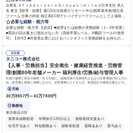
企業名 ＳＴＪＡｄｖｉｓｏｒｓＧｒｏｕｐＬｉｍｉｔｅｄ日本支社 求人
名 東京【経理・総務】週1日出社程度のリモート中心/残業基本無/独立系
ファーム 仕事の内容 独立系ECMアドバイザリーファームとして上場前後
の資本市場戦略を設計する当社にて経理・総務をお任せします。基礎的な
必要な経験・能力等
バックオフィス業務からスタートし組織を支える専任担当として広く活躍
必要な経験・能力等 【必須】■経理または総務の実務経験（1～3年程度）
できる環境です。 ■日常経理、月次および年次決算サポート業務 ■本国
■英語の読み書きに抵抗がない方（高校卒業レベル。AI翻訳ツールの使用
（グローバル）との英文メール対応（AI翻訳ツール等を使用しての対応で
可）【尚可】■外資系企業におけるバックオフィス実務経験をお持ちの方
問題ございません） ■オフィス環境整備、郵便物の発送・受取等の総務業
【必須・尚可要件】簿記などの特別な資格や、TOEIC等のスコアは求めて
務全般 ■その他バックオフィス関連サポート ※ご経験に合わせて無理なく
おりません。日々の事務処理を丁寧かつ正確に行える方を歓迎します。
業務をお任せします。残業も基本的には発生せず、ご自身のペースで業務
正社員
【働き方について】現在は週4日程度の在宅勤務を実施しており、ワーク
タニコー株式会社
を進めやすく定着率の高い環境です。 募集職種 東京【経理・総務】週1日
ライフバランスを重視する方に最適な環境です（フルリモートも面接で相
出社程度のリモート中心/残業基本無/独立系ファーム
談可）。【求める人物像】幅広いバックオフィス業務に柔軟に対応でき、
【人事・労務担当】安全衛生・健康経営推進・労務管
社内外と円滑にコミュニケーションを取りながら業務を推進できる方 学
理/創業80年老舗メーカー 福利厚生/労務/給与管理人事
歴・資格 学歴：大学院 大学 高専 短大 専修学校 高校 語学力： 資格：
社員の健康と安全の確保・向上を軸に、組織全体の生産性向上および企業価値の向上のた
め、経営層と密接に連携しながら、定型業務にとどまらず、制度設計や施策立案などの上
流工程から関与していただきます。
月給
30万8557円～41万7939円
勤務地
東京都品川区
業界未経験歓迎
年間休日120日以上
資格取得支援あり
住宅手当あり
時短勤務あり
経験者歓迎
退職金あり
賞与あり