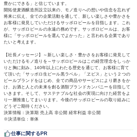
豊かにできる」と信じています。

開拓使麦酒醸造所設立以来の、モノ造りへの想いや信念を忘れず
将来に伝え、全ての企業活動を通して、新しい楽しさや豊かさを
お客様に発見していただけるサッポロビールを目指します。これ
が、サッポロビールの永遠の務めです。サッポロビールは、お客
様に「サッポロビールを選んでよかった」と言われる企業であり
たいと考えます。

【社長メッセージ】～新しい楽しさ・豊かさをお客様に発見して
いただけるモノ造りを～サッポロビールはこの経営理念をしっか
りと胸に刻み、140年以上にわたる歴史を通じて、お客様に育て
て頂いた「サッポロ生ビール黒ラベル」「ヱビス」という２つの
ビールブランドをはじめ、全ての商品やサービスにより磨きをか
け、お酒と人との未来を創る酒類ブランドカンパニーを目指して
いきます。そして、サステナブルな社会の実現に向けた経営をよ
り一層推進してまいります。今後のサッポロビールの取り組みに
どうぞご期待ください。

決算情報：決算期 売上高 非公開 経常利益 非公開

※決済単位：単体
仕事に関するPR