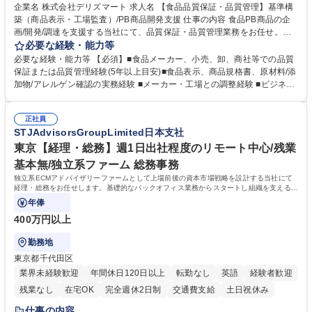
企業名 株式会社デリズマート 求人名 【食品品質保証・品質管理】基準構
築（商品表示・工場監査）/PB商品開発支援 仕事の内容 食品PB商品の企
画/開発/調達を支援する当社にて、品質保証・品質管理業務をお任せ。商
品規格書、食品表示、原材料/添加物/アレルゲン確認を中心に国内外メー
必要な経験・能力等
カー・工場の品質基準整備から発売後対応まで担います。 【詳細】 ■商品
必要な経験・能力等 【必須】■食品メーカー、小売、卸、商社等での品質
規格書、一括表示、栄養成分、原材料・添加物・アレルゲンの確認 ■メー
保証または品質管理経験(5年以上目安)■食品表示、商品規格書、原材料/添
カーへの修正指示・承認管理 ■国内外工場の監査、製造立会い、改善指導
加物/アレルゲン確認の実務経験 ■メーカー・工場との調整経験 ■ビジネス
■品質基準・審査フロー・管理台帳の構築 ■輸入食品の法規・表示確認 ■ク
で商談ができる日本語力 【歓迎】 ■食品表示検定 中級以上 ■QC検定2級
レーム、品質事故、商品回収時の原因調査、関係先対応、再発防止 ■小売
または3級以上■HACCPに関する研修修了 ■ISO 22000・FSSC 22000・J
企業への品質報告・問い合わせ対応 ■商品開発、物流、営業との連携 ※業
正社員
FS規格の内部監査員研修修了 ■TOEIC700点以上の英語力やビジネス上で
STJAdvisorsGroupLimited日本支社
務内容の変更の範囲：当社業務全般 募集職種 【食品品質保証・品質管
中国語での商談が可能な方 学歴・資格 学歴：大学院 大学 語学力： 資格：
理】基準構築（商品表示・工場監査）/PB商品開発支援
東京【経理・総務】週1日出社程度のリモート中心/残業
基本無/独立系ファーム 総務事務
独立系ECMアドバイザリーファームとして上場前後の資本市場戦略を設計する当社にて
経理・総務をお任せします。基礎的なバックオフィス業務からスタートし組織を支える専
任担当として広く活躍できる環境です。
年俸
400万円以上
勤務地
東京都千代田区
業界未経験歓迎
年間休日120日以上
転勤なし
英語
経験者歓迎
残業なし
在宅OK
完全週休2日制
交通費支給
土日祝休み
仕事の内容