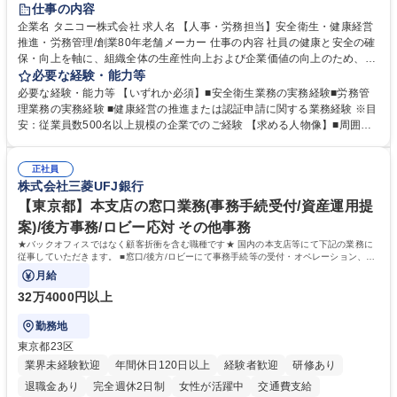
完全週休2日制
交通費支給
駅近5分以内
土日祝休み
仕事の内容
寮・社宅あり
企業名 タニコー株式会社 求人名 【人事・労務担当】安全衛生・健康経営
推進・労務管理/創業80年老舗メーカー 仕事の内容 社員の健康と安全の確
保・向上を軸に、組織全体の生産性向上および企業価値の向上のため、経
営層と密接に連携しながら、定型業務にとどまらず、制度設計や施策立案
必要な経験・能力等
などの上流工程から関与していただきます。 【主な業務内容】■安全衛生
必要な経験・能力等 【いずれか必須】■安全衛生業務の実務経験■労務管
業務（ストレスチェック、健康診断の運用、産業医との連携 など）■健康
理業務の実務経験 ■健康経営の推進または認証申請に関する業務経験 ※目
経営認証取得に向けた企画・推進■労務管理（労働時間の分析、労働環境
安：従業員数500名以上規模の企業でのご経験 【求める人物像】■周囲
の改善）■規程改定、制度設計、業務改善の推進■労働基準監督署対応、団
（社員・経営層）と円滑にコミュニケーションを図れる方■労務課題に対
体交渉対応 など 【採用背景】現在組織変革期の為、労務領域から組織力
し、迅速かつ的確に対応できる問題解決力をお持ちの方■チームおよび他
を底上げすべく、ともにご活躍いただける方の増員募集となります。 募集
正社員
部門と連携しながら業務を推進できる方■Excelや労務管理システムの実務
株式会社三菱UFJ銀行
職種 【人事・労務担当】安全衛生・健康経営推進・労務管理/創業80年老
使用経験をお持ちの方 学歴・資格 学歴：大学院 大学 高専 短大 専修学校
舗メーカー
高校 語学力： 資格：
【東京都】本支店の窓口業務(事務手続受付/資産運用提
案)/後方事務/ロビー応対 その他事務
★バックオフィスではなく顧客折衝を含む職種です★ 国内の本支店等にて下記の業務に
従事していただきます。 ■窓口/後方/ロビーにて事務手続等の受付・オペレーション、お
客様対応
月給
32万4000円以上
勤務地
東京都23区
業界未経験歓迎
年間休日120日以上
経験者歓迎
研修あり
退職金あり
完全週休2日制
女性が活躍中
交通費支給