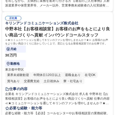
て業務を覚えていただくことが可能です。業務システムがきちんと構築さ
を出しながら、主体的に業務を進めて行ける方 【過去のご入社事例】人材
れているため、スムーズに仕事に慣れることができる環境です。また、
派遣業界や保育業界等、メーカー以外、営業事務未経験者の入社実績有
「チームで成果を出す文化」があり、良いやり方を積極的に共有しながら
【当社の事務職について】単なる事務ではなく主体性を発揮したサポート
常に改善を目指す風土のため、安心して業務に取り組んでいただけます。
により、キーエンスの付加価値向上に貢献します。ベースの定型業務に加
募集職種 【大阪・京都・滋賀】営業事務 ※未経験可
正社員
えて、お客様や社員の状況に合わせ、能動的なサポート、改善の動きも期
キリンアンドコミュニケーションズ株式会社
待され。組織を支えるスペシャリストとして、チームに貢献し、結果的に
社員から頼られる存在になることができます。平均19:30の退勤以降の業
中野本社【お客様相談室】お客様のお声をもとにより良
務の持ち帰りも禁止されており、メリハリのある働き方となります。 学
い商品づくりへ貢献 インバウンドコールスタッフ
歴・資格 学歴：大学院 大学 高専 短大 語学力： 資格：
≪★コミュニケーションを通してキリンのファンを増やしませんか？★≫ お客様のお声
をより良い商品づくりに活かしていく上で、窓口となるお客様相談室でのお仕事です。
月給
30万円
勤務地
東京都中野区
業界未経験歓迎
年間休日120日以上
退職金あり
在宅OK
賞与あり
交通費支給
土日祝休み
寮・社宅あり
仕事の内容
企業名 キリンアンドコミュニケーションズ株式会社 求人名 中野本社【お
客様相談室】お客様のお声をもとにより良い商品づくりへ貢献 仕事の内容
≪★コミュニケーションを通してキリンのファンを増やしませんか？★≫
お客様のお声をより良い商品づくりに活かしていく上で、窓口となるお客
必要な経験・能力等
様相談室でのお仕事です。 日々お客様からいただくキリングループへのご
必要な経験・能力等 【必須】コールセンターやお客様相談室の業務経験、