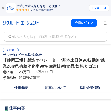
アプリで求人探しをもっと便利に！
インストール
レビュー高評価
無料
会員ログイン
他の求人を探す（勤務地 職種 年収など）
正社員
サッポロビール株式会社
【静岡工場】製造オペレーター *基本土日休み/転勤無/残
業20h程/有給消化率90% 生産技術(食品/飲料/たばこ)
23万円～28万2000円
月給
静岡県焼津市
勤務地
仕事概要
応募について
採用企業情報
仕事内容