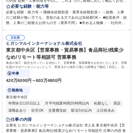
の内容 総務・人事領域を中心に、これまでのご経験に応じて幅広くお任せ
します。 ＜具体的には＞ ・総務/人事労務（給与・社保・勤怠管理など）
必要な経験・能力等
・採用・教育研修 ・福利厚生運用 など ※基本的には事務所勤務ですが、
必要な経験・能力等 ＜職種未経験歓迎・業界未経験歓迎＞ ～総務、人事
採用や教育等の業務内容により、関西圏以外への日帰り・宿泊を伴う国内
のご経験が無い方でも、意欲のある方であれば未経験OK～ ■歓迎条件：総
出張もございます。 ※担当業務を持ちつつ、お互いに助け合いながら、総
務、人事のご経験をお持ちの方（業界不問） ■求める人物像：・社内外の
務部という組織として協力しながら進める体制です。 募集職種 【大阪】
関係各部門との調整を率先して行い、業務を円滑に遂行できる協調性やコ
総務人事＜未経験歓迎＞◇三菱電機G・社会インフラを支える/年休127日
ミュニケーション能力を持っている方 ・人事総務領域に興味がありゼネラ
正社員
リスト志向をお持ちの方 学歴・資格 学歴：大学院 大学 語学力： 資格：
ヒガシマルインターナショナル株式会社
東京都中央区【営業事務・貿易事務】食品商社/残業少
なめ/リモート等相談可 営業事務
食品の加工・販売を行っている当社にて、営業事務・貿易事務をお任せいたします。営業
社員のサポートポジションとして、受発注から海外工場との調整まで幅広く対応し、当社
事業の根幹を支えていただきます。
年俸
420万6000円～603万4800円
勤務地
東京都中央区
年間休日120日以上
月平均残業時間20時間以内
転勤なし
英語
退職金あり
在宅OK
交通費支給
駅近5分以内
土日祝休み
仕事の内容
企業名 ヒガシマルインターナショナル株式会社 求人名 東京都中央区【営
業事務・貿易事務】食品商社/残業少なめ/リモート等相談可 仕事の内容 食