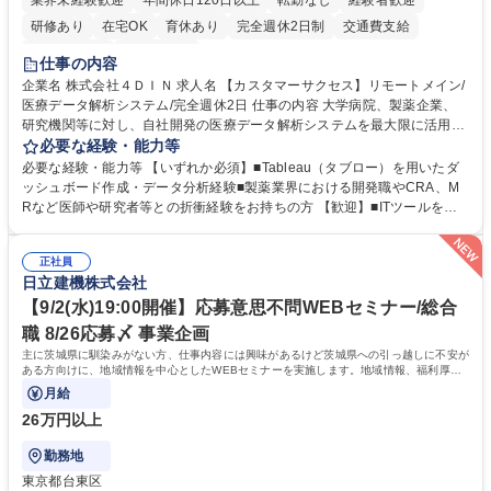
業界未経験歓迎
年間休日120日以上
転勤なし
経験者歓迎
研修あり
在宅OK
育休あり
完全週休2日制
交通費支給
駅近5分以内
土日祝休み
仕事の内容
企業名 株式会社４ＤＩＮ 求人名 【カスタマーサクセス】リモートメイン/
医療データ解析システム/完全週休2日 仕事の内容 大学病院、製薬企業、
研究機関等に対し、自社開発の医療データ解析システムを最大限に活用
し、研究成果を最大化していただくための導入後サポートや解析コンサル
必要な経験・能力等
ティング、活用アドバイス業務等をお任せします。 ■活用コンサルティン
必要な経験・能力等 【いずれか必須】■Tableau（タブロー）を用いたダ
グ：疾患再発率の調査や薬剤効果の可視化等の目的に合わせ、プラットフ
ッシュボード作成・データ分析経験■製薬業界における開発職やCRA、M
ォーム上で可能な解析手法を提案 ■オンボーディング：ツールの操作説明
Rなど医師や研究者等との折衝経験をお持ちの方 【歓迎】■ITツールを用
に加え医療統計やデータ抽出の基礎レクチャー■開発へのフィードバッ
いた顧客サポート経験 【働き方】リモートメインのため、どこからでも参
ク：ユーザー要望を開発部門へ繋ぎ、プロダクトの利便性向上へ貢献。医
画可能です。オンラインツール（ZoomやTeams等）を用いた柔軟なサポ
療現場のDX化を推進するやりがいがあります。【業務内容の変更範囲】
正社員
ート体制を構築しています。 【採用背景】導入先が急増しており、専任の
日立建機株式会社
当社の指定する業務 募集職種 【カスタマーサクセス】リモートメイン/医
カスタマーサクセス組織を強化するための増員採用です。営業担当からの
療データ解析システム/完全週休2日
丁寧なOJTがあり、医療データ解析の専門知識をキャッチアップできる環
【9/2(水)19:00開催】応募意思不問WEBセミナー/総合
境です。社会貢献性の高い分野で専門性を磨きたい方を歓迎します。 学
職 8/26応募〆 事業企画
歴・資格 学歴：大学院 大学 高専 短大 専修学校 高校 語学力： 資格：
主に茨城県に馴染みがない方、仕事内容には興味があるけど茨城県への引っ越しに不安が
ある方向けに、地域情報を中心としたWEBセミナーを実施します。地域情報、福利厚生
情報等をお伝えします。
月給
26万円以上
勤務地
東京都台東区