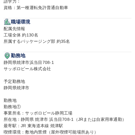
語学力：

資格：第一種運転免許普通自動車
職場環境
配属先情報

工場全体 約130名

所属するパッケージング部 約35名
勤務地
静岡県焼津市浜当目708-1

サッポロビール株式会社

予定勤務地

静岡県焼津市

勤務地

勤務地①

事業所名：サッポロビール静岡工場

所在地：静岡県 焼津市 浜当目708-1（JRまたは自家用車通勤）

最寄駅：JR 東海道本線 焼津駅

喫煙環境：敷地内禁煙（屋外喫煙可能場所あり）
