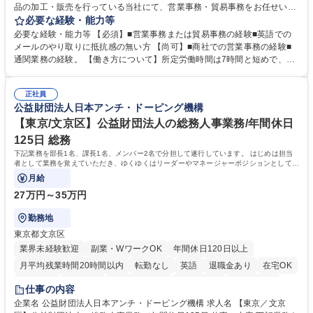
品の加工・販売を行っている当社にて、営業事務・貿易事務をお任せいた
します。営業社員のサポートポジションとして、受発注から海外工場との
必要な経験・能力等
調整まで幅広く対応し、当社事業の根幹を支えていただきます。 ■受発注
必要な経験・能力等 【必須】■営業事務または貿易事務の経験■英語での
業務、請求書発行 ■海外工場とのスケジュール調整 ■在庫管理 ■輸入書類
メールのやり取りに抵抗感の無い方 【尚可】■商社での営業事務の経験■
の確認・作成 ■配送手配 ■通関業者を通して行う輸出入業全般 ■倉庫との
通関業務の経験。 【働き方について】所定労働時間は7時間と短めで、残
倉入れ調整等 ※ゼネラリストとしてのキャリアアップを目指すことが可能
業も月平均20時間以下です。時差出勤制度や週1日のリモート勤務も相談
です。単に商品を販売するだけでなく原料の仕入れから販売までをトータ
可能で、ワークライフバランスを保ち長期就業しやすい環境です。 【当社
ルプロデュースしているため、商品に関わる全ての業務をサポート頂きま
正社員
の強み】1991年の設立以来、外食産業を中心としたお客様の多様なニー
公益財団法人日本アンチ・ドーピング機構
す。 募集職種 東京都中央区【営業事務・貿易事務】食品商社/残業少なめ/
ズに沿った冷凍水産物等の生産・輸入・販売を一貫して手掛けています。
リモート等相談可
自社工場と海外拠点の強固な連携によるワンストップサービスが最大の強
【東京/文京区】公益財団法人の総務人事業務/年間休日
みです。 学歴・資格 学歴：大学院 大学 語学力：英語 資格：
125日 総務
下記業務を部長1名、課長1名、メンバー2名で分担して遂行しています。 はじめは担当
者として業務を覚えていただき、ゆくゆくはリーダーやマネージャーポジションとして活
躍いただくことを期待しています。
月給
27万円～35万円
勤務地
東京都文京区
業界未経験歓迎
副業・WワークOK
年間休日120日以上
月平均残業時間20時間以内
転勤なし
英語
退職金あり
在宅OK
賞与あり
育休あり
完全週休2日制
交通費支給
土日祝休み
仕事の内容
食事補助あり
企業名 公益財団法人日本アンチ・ドーピング機構 求人名 【東京／文京