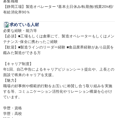
募集職種

【静岡工場】製造オペレーター *基本土日休み/転勤無/残業20h程/
有給消化率90％
求めている人材
必要な経験・能力等

【必須】■工場もしくは倉庫にて、製造オペレーターもしくはメン
テナンス･保全に携わったご経験

【歓迎】■製造ラインのリーダー経験 ■食品業界経験があり品質を
鑑みた製造ができる方

【キャリア制度】

年1回、自己申告によるキャリアビジョンシート提出や、上長との
面談で将来のキャリアを支援。

【魅力】

職場の好事例や模範的行動をお互いに称賛し合う取り組みを実施
する等、コミュニケーション活性化やリレーション構築を心がけ
ています。

学歴・資格

学歴：高校
