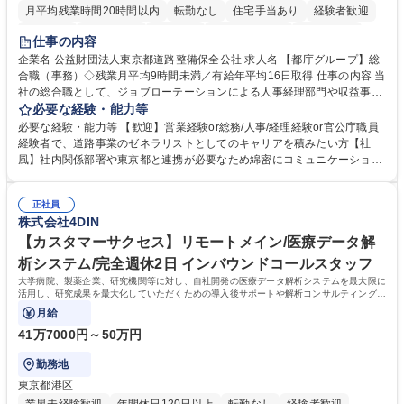
月平均残業時間20時間以内
転勤なし
住宅手当あり
経験者歓迎
研修あり
退職金あり
賞与あり
完全週休2日制
交通費支給
仕事の内容
駅近5分以内
資格取得手当あり
食事補助あり
企業名 公益財団法人東京都道路整備保全公社 求人名 【都庁グループ】総
合職（事務）◇残業月平均9時間未満／有給年平均16日取得 仕事の内容 当
社の総合職として、ジョブローテーションによる人事経理部門や収益事業
等のフロント部門の部署等幅広い部署での業務をお任せいたします。研修
必要な経験・能力等
制度やキャリア支援が充実しております！ ※下記業務詳細 【業務詳細】■
必要な経験・能力等 【歓迎】営業経験or総務/人事/経理経験or官公庁職員
管理部門：広報、人事、経理など当公社の運営に係る管理業務 ■収益部
経験者で、道路事業のゼネラリストとしてのキャリアを積みたい方【社
門：駐車場の新規開拓、管理運営、新宿駅西口広場の「イベントコーナ
風】社内関係部署や東京都と連携が必要なため綿密にコミュニケーション
ー」などの管理運営 ■道路部門：整備の急がれる骨格幹線道路や木造住宅
を図っています。 【業務の魅力】■幅広く携われる：総合職（事務）で
密集地域の特定整備路線の用地取得、道路に関する普及啓発事業、都内の
は、駐車場の管理運営や道路用地の取得、公益財団法人の中枢を担う管理
道路施設や道路工事現場の見学ツアー事業 ※入社後は上記いずれかの部門
正社員
部門など多岐に渡る業務を経験できます。 ■様々なプロジェクト：駐車場
株式会社4DIN
へ配属。※業務内容変更の範囲：会社の定める業務 募集職種 【都庁グル
事業の他、新宿駅西口広場内に設置された照明を兼ねた広告「ブライトサ
ープ】総合職（事務）◇残業月平均9時間未満／有給年平均16日取得
イン」の管理運営を行うなど、事業収益を生み出す活動を積極的に行って
【カスタマーサクセス】リモートメイン/医療データ解
います。 学歴・資格 学歴：大学院 大学 高専 短大 専修学校 高校 語学力：
析システム/完全週休2日 インバウンドコールスタッフ
資格：
大学病院、製薬企業、研究機関等に対し、自社開発の医療データ解析システムを最大限に
活用し、研究成果を最大化していただくための導入後サポートや解析コンサルティング、
活用アドバイス業務等をお任せします。
月給
41万7000円～50万円
勤務地
東京都港区