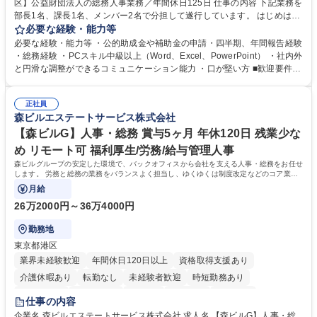
区】公益財団法人の総務人事業務／年間休日125日 仕事の内容 下記業務を
部長1名、課長1名、メンバー2名で分担して遂行しています。 はじめは担
当者として業務を覚えていただき、ゆくゆくはリーダーやマネージャーポ
必要な経験・能力等
ジションとして活躍いただくことを期待しています。 【総務・人事グルー
必要な経験・能力等 ・公的助成金や補助金の申請・四半期、年間報告経験
プの業務内容】 ・人事制度関連 ・採用活動 ・教育研修の企画、実行 ・勤
・総務経験 ・PCスキル中級以上（Word、Excel、PowerPoint） ・社内外
怠管理 ・官公庁への各種提出 ・法定の会議運営（評議員会、理事会） ・
と円滑な調整ができるコミュニケーション能力 ・口が堅い方 ■歓迎要件
コンプライアンス ・内部規程やルールの管理、整備、文書管理 ・契約関
・採用業務経験 ・英語に抵抗がない方 ・営業経験 学歴・資格 学歴：大学
連 ・衛生管理 ・防災関連・公的助成金の管理・オフィス、ファシリティ
院 大学 高専 短大 専修学校 高校 語学力： 資格：
管理 ・福利厚生関連 ・職員からの問合せ、相談対応 ・その他日常の総務
正社員
森ビルエステートサービス株式会社
業務全般 募集職種 【東京／文京区】公益財団法人の総務人事業務／年間
休日125日
【森ビルG】人事・総務 賞与5ヶ月 年休120日 残業少な
め リモート可 福利厚生/労務/給与管理人事
森ビルグループの安定した環境で、バックオフィスから会社を支える人事・総務をお任せ
します。 労務と総務の業務をバランスよく担当し、ゆくゆくは制度改定などのコア業務
にも挑戦できる、やりがいある環境です。
月給
26万2000円～36万4000円
勤務地
東京都港区
業界未経験歓迎
年間休日120日以上
資格取得支援あり
介護休暇あり
転勤なし
未経験者歓迎
時短勤務あり
経験者歓迎
退職金あり
在宅OK
賞与あり
育休あり
仕事の内容
完全週休2日制
交通費支給
長期歓迎
駅近5分以内
土日祝休み
企業名 森ビルエステートサービス株式会社 求人名 【森ビルG】人事・総