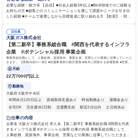
セールスをつなぐ役割として、 適切なタイミングで顧客とコミュニケーシ
必要な経験・能力等 【必須】■社会人経験3年以上■BtoB領域でのご経験を
ョンを取りながら、受注につながる商談機会の最大化を目指します。 【具
お持ちの方 ■顧客とのコミュニケーションを通じて課題やニーズを引き出
体的な仕事内容】 リードへの電話・メールによるアプローチ/リードナー
した経験 ■チームで連携しながら目標達成に取り組める方 【歓迎】・BtoB
チャリングおよび商談創出/CRMを活用した顧客情報の管理・分析/マーケ
SaaS企業での営業またはインサイドセールス経験 ・製造業向けの営業経
ティング施策と連携したフォローアップ/商談化率向上に向けた改善提案・
験 ・オフライン・オンラインセミナー登壇経験 ・マーケティング施策の
実行/フィールドセールスへの案件連携 募集職種 ★【未経験歓迎】AIで製
正社員
企画・実行経験 ・CRM・リードナーチャリングに関する知見 ・データを
大阪ガス株式会社
造業の未来を変えるインサイドセールス
もとに営業プロセスを改善した経験 学歴・資格 学歴：大学院 大学 高専 短
大 専修学校 高校 語学力： 資格：
【第二新卒】事務系総合職 #関西を代表するインフラ
企業 #ポテンシャル採用 事業企画
事務系総合職として、人事総務、資源海外、事業企画、営業などの業務に従事していただ
きます。 【業務内容の一例】■所属事業部の勤労業務 ■海外に関係する各種業務 ■営業部
門の企画スタッフ、ルート営業
月給
22万7000円以上
勤務地
大阪府大阪市中央区
年間休日120日以上
資格取得支援あり
時短勤務あり
退職金あり
在宅OK
完全週休2日制
交通費支給
駅近5分以内
土日祝休み
服装自由
第二新卒歓迎
寮・社宅あり
食事補助あり
仕事の内容
企業名 大阪ガス株式会社 求人名 【第二新卒】事務系総合職 #関西を代表
するインフラ企業 #ポテンシャル採用 仕事の内容 事務系総合職として、
人事総務、資源海外、事業企画、営業などの業務に従事していただきま