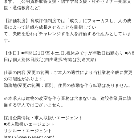
ます。（公的資格取得支援・語学学習支援・社外セミナー受講支
援・通信教育など）

【評価制度】育成評価制度では「成長」にフォーカスし、人の成
長によって組織を成長させることを目指してい

て、失敗を恐れずチャレンジする人を評価する仕組みとしていま
す。

【休日】■年間121日/基本土,日,祝休みですが年数日出勤あり ■内8
日は個人別休日設定(自由選択/有給は別途支給)

仕事の内容 変更の範囲：ご本人の適性により当社業務全般に変更
の可能性があります。

勤務地/変更の範囲：原則、住居の移動を伴う転勤はありません。

※本求人は建物の改変を伴う業務は含まない為、建設作業員に該
当する求人ではございません。

採用企業情報・求人取扱いエージェント

■求人取扱いエージェント

リクルートエージェント

https://www.r-agent.com/
