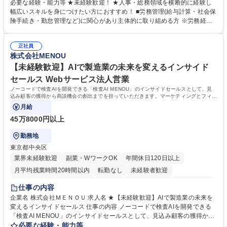
営を支えるゼネラリストをめざせます。 ・初期業務：労働時間管理、給与
必要な経験・能力等 ★未経験歓迎！ ★人事・総務領域を横断的に経験し
計算、社会保険対応、福利厚生管理、安全衛生、健康経営推進等をお任せ
幅広いスキルを身につけたい方におすすめ！ ■労務管理(給与計算・社会保
します。ご経験に応じて、休職者管理など、幅広く経験を積んでいただき
険手続き・勤怠管理など)に関心があり主体的に取り組める方 ※労務経験
ます。 ・将来的な広がり：総務・採用・教育・税務対応・経営企画等。
者は早期にご活躍いただけます。 ■チームで仕事を推進できる方■将来は
★メンバーがマンツーマンで丁寧に教えるため、ご経験が浅くても安心！
マネジメント職として活躍したい 【尚可】■人事、労務、採用、教育業務
幅広く経験を積みたい意欲がある方に最適な環境です。 募集職種 【総
正社員
のご経験 ■労務管理（給与計算・社会保険手続き・勤怠管理など）の経験
株式会社MENOU
務・人事】未経験歓迎/日立グループ/組織運営を支えるゼネラリストを目
■衛生管理者の資格をお持ちの方 学歴・資格 学歴：大学院 大学 高専 短大
指す
専修学校 高校 語学力： 資格：
【未経験歓迎】AIで製造業の未来を変えるインサイド
セールス Webサービス法人営業
ノーコードで検査AIを開発できる「検査AI MENOU」のインサイドセールスとして、見
込み顧客の獲得から商談機会の創出までを担っていただきます。マーケティングとフィー
ルドセールスをつなぐ役割として、
月給
45万8000円以上
勤務地
東京都中央区
業界未経験歓迎
副業・WワークOK
年間休日120日以上
月平均残業時間20時間以内
転勤なし
未経験者歓迎
時短勤務あり
経験者歓迎
在宅OK
完全週休2日制
交通費支給
仕事の内容
駅近5分以内
土日祝休み
服装自由
企業名 株式会社ＭＥＮＯＵ 求人名 ★【未経験歓迎】AIで製造業の未来を
変えるインサイドセールス 仕事の内容 ノーコードで検査AIを開発できる
「検査AI MENOU」のインサイドセールスとして、見込み顧客の獲得から
商談機会の創出までを担っていただきます。マーケティングとフィールド
必要な経験・能力等