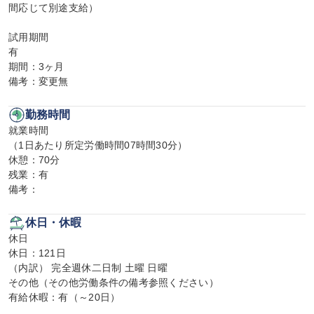
間応じて別途支給）

試用期間

有

期間：3ヶ月

備考：変更無
勤務時間
就業時間

（1日あたり所定労働時間07時間30分）

休憩：70分

残業：有

備考：
休日・休暇
休日

休日：121日

（内訳） 完全週休二日制 土曜 日曜

その他（その他労働条件の備考参照ください）

有給休暇：有（～20日）