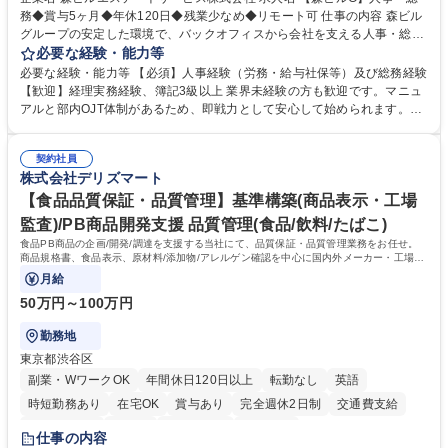
務◆賞与5ヶ月◆年休120日◆残業少なめ◆リモート可 仕事の内容 森ビル
グループの安定した環境で、バックオフィスから会社を支える人事・総務
をお任せします。 労務と総務の業務をバランスよく担当し、ゆくゆくは制
必要な経験・能力等
度改定などのコア業務にも挑戦できる、やりがいある環境です。 ■勤怠管
必要な経験・能力等 【必須】人事経験（労務・給与社保等）及び総務経験
理、給与計算、社会保険手続き、年末調整等の労務管理全般 ■入退社手続
【歓迎】経理実務経験、簿記3級以上 業界未経験の方も歓迎です。マニュ
き、社内規定の改定や人事制度改定などのコア業務 ■社内イベントの企画
アルと部内OJT体制があるため、即戦力として安心して始められます。
運営やその他総務業務全般 ※労務と総務を1：1の割合でお任せ。 入社後
【魅力・やりがい】森ビルGの安定基盤で労務から総務まで幅広く携われ
は部内のOJTを中心に、あなたの経験に合わせて不足している部分はいつ
ます。定型業務に留まらず、社内規定や人事制度の改定など会社のコア業
でも質問・相談できる環境が整っているため、安心して成長できます。 募
契約社員
務に挑戦できるため、自身の成長と組織への貢献度をダイレクトに実感で
株式会社デリズマート
集職種 【森ビルG】人事・総務◆賞与5ヶ月◆年休120日◆残業少なめ◆
きます。 残業少なめ、週1日リモート可など、ワークライフバランスを保
リモート可
ち長期活躍できる環境です。 「これまでの幅広い経験を活かし、長期的な
【食品品質保証・品質管理】基準構築(商品表示・工場
キャリアを築きたい」という前向きな意欲と挑戦を全力で応援します。 学
監査)/PB商品開発支援 品質管理(食品/飲料/たばこ)
歴・資格 学歴：大学院 大学 高専 短大 専修学校 高校 語学力： 資格：日商
食品PB商品の企画/開発/調達を支援する当社にて、品質保証・品質管理業務をお任せ。
簿記検定1級 日商簿記検定2級 日商簿記検定3級
商品規格書、食品表示、原材料/添加物/アレルゲン確認を中心に国内外メーカー・工場の
品質基準整備から発売後対応まで担います。
月給
50万円～100万円
勤務地
東京都渋谷区
副業・WワークOK
年間休日120日以上
転勤なし
英語
時短勤務あり
在宅OK
賞与あり
完全週休2日制
交通費支給
駅近5分以内
中国語
土日祝休み
服装自由
仕事の内容