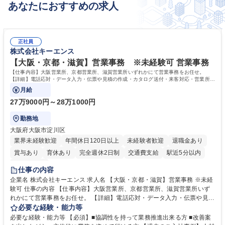
あなたにおすすめの求人
正社員
株式会社キーエンス
【大阪・京都・滋賀】営業事務 ※未経験可 営業事務
【仕事内容】大阪営業所、京都営業所、滋賀営業所いずれかにて営業事務をお任せ。
【詳細】電話応対・データ入力・伝票や見積の作成・カタログ送付・来客対応・営業所内
で発生する事務業務や業務改善をお任せ。
月給
27万9000円～28万1000円
勤務地
大阪府大阪市淀川区
業界未経験歓迎
年間休日120日以上
未経験者歓迎
退職金あり
賞与あり
育休あり
完全週休2日制
交通費支給
駅近5分以内
土日祝休み
仕事の内容
企業名 株式会社キーエンス 求人名 【大阪・京都・滋賀】営業事務 ※未経
験可 仕事の内容 【仕事内容】大阪営業所、京都営業所、滋賀営業所いず
れかにて営業事務をお任せ。 【詳細】電話応対・データ入力・伝票や見積
の作成・カタログ送付・来客対応・営業所内で発生する事務業務や業務改
必要な経験・能力等
善をお任せ。 【教育制度】ご入社後、育成担当とペアになりながらOJTに
必要な経験・能力等 【必須】■協調性を持って業務推進出来る方 ■改善案