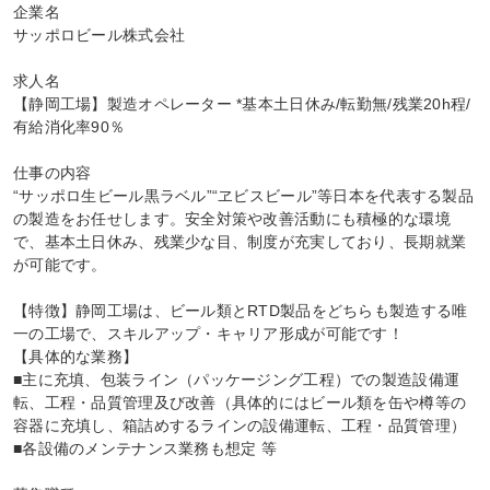
企業名

サッポロビール株式会社

求人名

【静岡工場】製造オペレーター *基本土日休み/転勤無/残業20h程/
有給消化率90％

仕事の内容

“サッポロ生ビール黒ラベル”“ヱビスビール”等日本を代表する製品
の製造をお任せします。安全対策や改善活動にも積極的な環境
で、基本土日休み、残業少な目、制度が充実しており、長期就業
が可能です。

【特徴】静岡工場は、ビール類とRTD製品をどちらも製造する唯
一の工場で、スキルアップ・キャリア形成が可能です！

【具体的な業務】

■主に充填、包装ライン（パッケージング工程）での製造設備運
転、工程・品質管理及び改善（具体的にはビール類を缶や樽等の
容器に充填し、箱詰めするラインの設備運転、工程・品質管理）

■各設備のメンテナンス業務も想定 等
