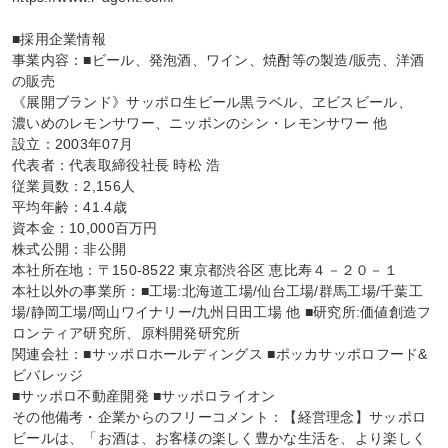
■採用企業情報

事業内容：■ビール、発泡酒、ワイン、焼酎等の製造/販売、洋酒
の販売

《展開ブランド》サッポロ生ビール黒ラベル、ヱビスビール、

濃いめのレモンサワー、ニッポンのシン・レモンサワー 他

設立：2003年07月

代表者：代表取締役社長 時松 浩

従業員数：2,156人

平均年齢：41.4歳

資本金：10,000百万円

株式公開：非公開

本社所在地：〒150-8522 東京都渋谷区 恵比寿４－２０－１

本社以外の事業所：■工場:北海道工場/仙台工場/群馬工場/千葉工
場/静岡工場/岡山ワイナリー/九州日田工場 他 ■研究所:価値創造フ
ロンティア研究所、原料開発研究所

関連会社：■サッポロホールディングス ■ポッカサッポロフード&
ビバレッジ

■サッポロ不動産開発 ■サッポロライオン

その他備考・企業からのフリーコメント：【経営理念】サッポロ
ビールは、「お酒は、お客様の楽しく豊かな生活を、より楽しく