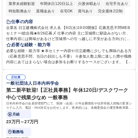
業界未経験歓迎
年間休日120日以上
介護休暇あり
住宅手当あり
時短勤務あり
退職金あり
在宅OK
賞与あり
完全週休2日制
交通費支給
駅近5分以内
土日祝休み
食事補助あり
仕事の内容
企業名 日立建機株式会社 求人名 【9/2(水)19:00開催】応募意思不問WEB
セミナー/総合職★8/26応募〆 仕事の内容 主に茨城県に馴染みがない方、
仕事内容には興味があるけど茨城県への引っ越しに不安がある方向けに、
地域情報を中心としたWEBセミナーを実施します。地域情報、福利厚生情
必要な経験・能力等
報等をお伝えします。 【セミナー内容】■地域説明、周辺施設情報を中心
必要な経験・能力等 ★本セミナー内容や日立建機に少しでも興味のある方
にお伝えし、住宅相場や実際に社員がどの地域に住んでどのような生活を
（応募意思不問、当日の顔出しも不要） ※参加人数上限に達した際や職務
しているのかについてもお伝えします。日立建機には借上げ部屋制度、住
内容にあてはまらない場合は参加をお断りするケースがございます。 【主
宅手当制度、引っ越し代補助等、手厚い福利厚生もございます。■会社説
な求人】■人事 ■法務 ■新規事業開発 ■情報セキュリティ ■ITサービスマネ
明やポジション概要等についてもお話します。■WEBセミナーですので、
ジメント（ITILフレーム）等 学歴・資格 学歴：大学院 大学 語学力： 資
参加時のお顔出しも不要です。ぜひ、お気軽にエントリーください。 募集
正社員
格：
一般社団法人日本内科学会
職種 【9/2(水)19:00開催】応募意思不問WEBセミナー/総合職★8/26応募
〆
第二新卒歓迎!【正社員事務】年休120日/デスクワーク
中心で残業少なめ 一般事務
日本内科学会の会員管理部門にて、医師（会員）の年会費徴収や住所等個人情報の変更シ
ステム入力、電話・FAX対応をお任せします。将来的には、各種委員会の運営事務局業務
などにも幅広く携わっていただきます。
月給
23万円～27万円
勤務地