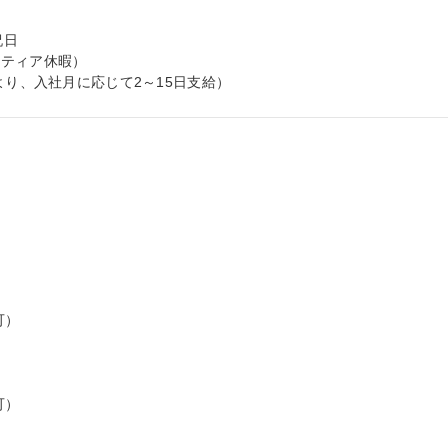
日

ティア休暇）

より、入社月に応じて2～15日支給）
）

）


