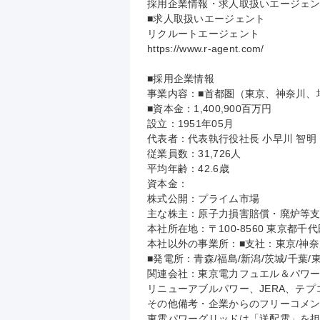
採用企業情報・求人取扱いエージェン
■求人取扱いエージェント

リクルートエージェント

https://www.r-agent.com/

■採用企業情報

事業内容：■首都圏（東京、神奈川、
■資本金：1,400,900百万円

設立：1951年05月

代表者：代表執行役社長 小早川 智明

従業員数：31,726人

平均年齢：42.6歳

資本金：

株式公開：プライム市場

主な株主：原子力損害賠償・廃炉等支援機構
本社所在地：〒100-8560 東京都千
本社以外の事業所：■支社：東京/神奈川
■発電所：青森/福島/新潟/茨城/千葉/東
関連会社：東京電力フュエル＆パワ
リニューアブルパワー、JERA、テプ
その他備考・企業からのフリーコメン
東電パワーグリッドは「送配電」を