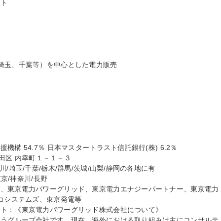
ト

埼玉、千葉等）を中心とした電力販売

 54.7％ 日本マスタートラスト信託銀行(株) 6.2％

代田区 内幸町１－１－３

/埼玉/千葉/栃木/群馬/茨城/山梨/静岡の各地に有

京/神奈川/長野

ー、東京電力パワーグリッド、東京電力エナジーパートナー、東京電力
コシステムズ、東京発電等

ト：《東京電力パワーグリッド株式会社について》

担うグループ会社です。現在、海外における取り組みは主にコンサルテ