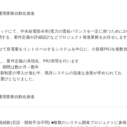
給運用業務自動化推進

ッドにて、中央給電指令所(電力の需給バランスを一定に保つために2
関する、要件定義や詳細設計などプロジェクト推進業務をお任せします
せて発電量をコントロールするシステムを中心に、小規模PRJを複数
、要件定義の具現化、PRJ管理を行います

、期間は数か月～数年

う新制度の導入が進む中、既存システムの迅速な改善が求められてお
運びとなりました。

給運用業務自動化推進
発経験(言語・開発手法不問) ■複数のシステム開発プロジェクトに参画