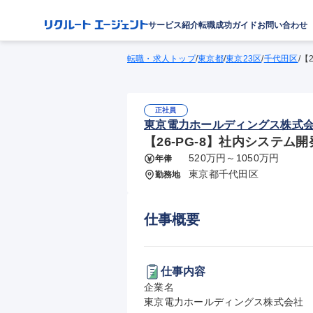
サービス紹介
転職成功ガイド
お問い合わせ
転職・求人トップ
/
東京都
/
東京23区
/
千代田区
/
【
正社員
東京電力ホールディングス株式
【26-PG-8】社内システ
520万円～1050万円
年俸
東京都千代田区
勤務地
仕事概要
仕事内容
企業名

東京電力ホールディングス株式会社
