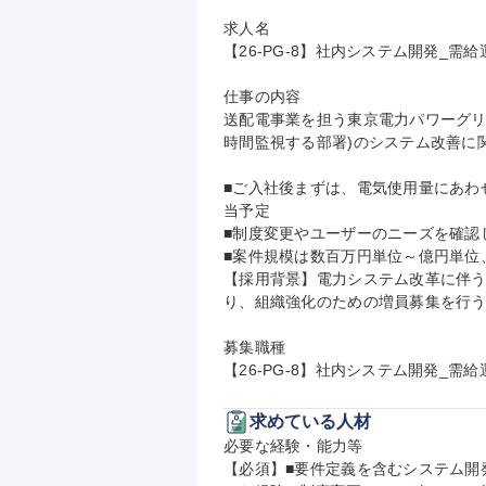
求人名

【26-PG-8】社内システム開発_需
仕事の内容

送配電事業を担う東京電力パワーグリ
時間監視する部署)のシステム改善に
■ご入社後まずは、電気使用量にあわ
当予定

■制度変更やユーザーのニーズを確認し
■案件規模は数百万円単位～億円単位
【採用背景】電力システム改革に伴
り、組織強化のための増員募集を行う
募集職種

【26-PG-8】社内システム開発_需
求めている人材
必要な経験・能力等

【必須】■要件定義を含むシステム開