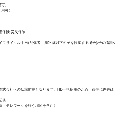
可）

用可）

保険 労災保険

イフサイクル手当(配偶者、満24歳以下の子を扶養する場合)/子の看護
株式会社への転籍前提となります。HD一括採用のため、条件に差異は
務

所（テレワークを行う場所を含む）
