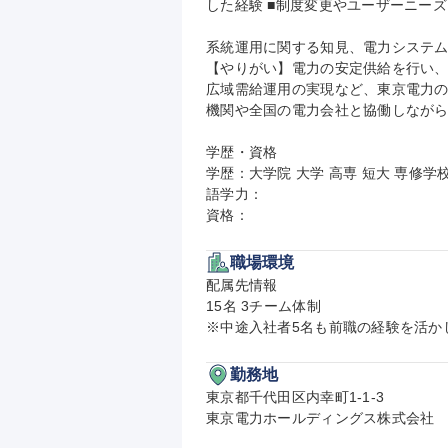
した経験 ■制度変更やユーザーニー
系統運用に関する知見、電力システム
【やりがい】電力の安定供給を行い
広域需給運用の実現など、東京電力
機関や全国の電力会社と協働しながら
学歴・資格

学歴：大学院 大学 高専 短大 専修学校
語学力：

資格：
職場環境
配属先情報

15名 3チーム体制

※中途入社者5名も前職の経験を活か
勤務地
東京都千代田区内幸町1-1-3

東京電力ホールディングス株式会社
