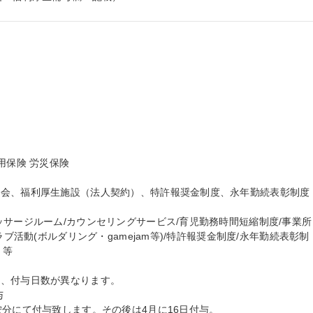
保険 労災保険

会、福利厚生施設（法人契約）、特許報奨金制度、永年勤続表彰制度 
ッサージルーム/カウンセリングサービス/育児勤務時間短縮制度/事業所
ラブ活動(ボルダリング・gamejam等)/特許報奨金制度/永年勤続表彰制
等

、付与日数が異なります。



按分にて付与致します。その後は4月に16日付与。