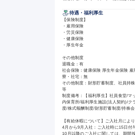
待遇・福利厚生
【保険制度】

・雇用保険

・労災保険

・健康保険

・厚生年金

その他制度

退職金：有

社会保険：健康保険 厚生年金保険 雇用
寮・社宅：無

その他制度：財形貯蓄制度、社員持株
等

制度備考：【福利厚生】社員食堂/マ
内保育所/福利厚生施設(法人契約)/ク
度/株式報酬制度/財形貯蓄制度/持株会 
【有給休暇について】ご入社月により
4月から9月入社：ご入社時に15日付与
10月以降のご入社に関しては、期間