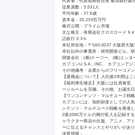
代表者：代表取締役社長 最高執行責任者
従業員数：3,531人

平均年齢：37.8歳

資本金：33,239百万円

株式公開：プライム市場

主な株主：有限会社クロスロード 9.4
託銀行 3.3％

本社所在地：〒540-0037 大阪府大
本社以外の事業所：研究開発ビル、研
関連会社：(株)ケーツー、(株)エンタ
カプコンU.S.A., INC.、カプコンアジア
その他備考・企業からのフリーコメン
【退職金について】入社後3年間はござ
【福利厚生補足】大阪には社員食堂
ージルームを完備。その他、お誕生日
【ワンコンテンツ・マルチユース戦略
カプコンには、知的財産としての人
ンテンツ・マルチユース戦略を推進し
2億1000万ドルの興行収入を記録
ャラクター商品や出版、アニメ、アミ
ーに伝えるチャンスとやりがいがあり
決算情報：
