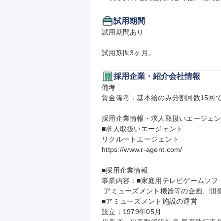
試用期間
試用期間あり

試用期間3ヶ月。
採用企業・紹介会社情報
備考

賃金備考：基本給のみ分割回数15回で
採用企業情報・求人取扱いエージェン
■求人取扱いエージェント

リクルートエージェント

https://www.r-agent.com/

■採用企業情報

事業内容：■家庭用テレビゲームソフ
 アミューズメント機器等の企画、開発、製造、販売、配信

■アミューズメント施設の運営

設立：1979年05月
