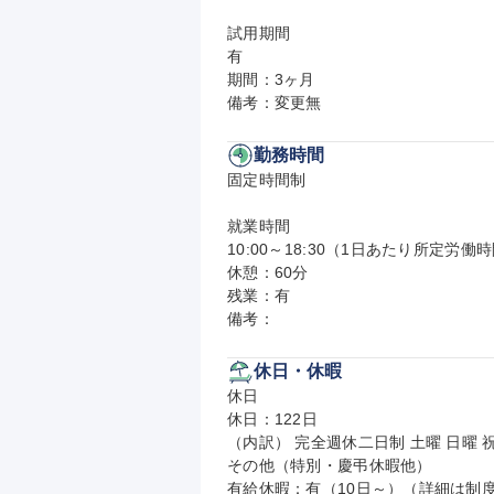
試用期間

有

期間：3ヶ月

備考：変更無
勤務時間
固定時間制

就業時間

10:00～18:30（1日あたり所定労働時
休憩：60分

残業：有

備考：
休日・休暇
休日

休日：122日

（内訳） 完全週休二日制 土曜 日曜 祝
その他（特別・慶弔休暇他）

有給休暇：有（10日～）（詳細は制