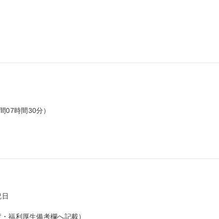
間07時間30分）

日

度・福利厚生備考欄へ記載）