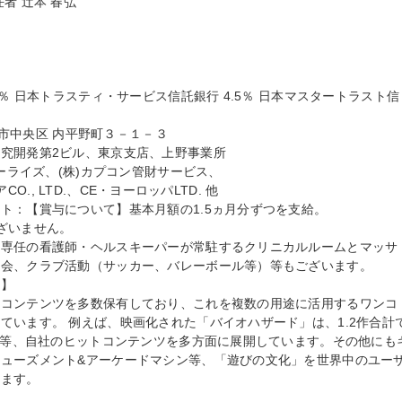
 辻本 春弘

％ 日本トラスティ・サービス信託銀行 4.5％ 日本マスタートラスト信
阪市中央区 内平野町３－１－３

究開発第2ビル、東京支店、上野事業所

ーライズ、(株)カプコン管財サービス、

CO., LTD.、CE・ヨーロッパLTD. 他

ト：【賞与について】基本月額の1.5ヵ月分ずつを支給。

いません。

、専任の看護師・ヘルスキーパーが常駐するクリニカルルームとマッサ
会、クラブ活動（サッカー、バレーボール等）等もございます。

】

気コンテンツを多数保有しており、これを複数の用途に活用するワンコ
ています。 例えば、映画化された「バイオハザード」は、1.2作合計
する等、自社のヒットコンテンツを多方面に展開しています。その他にも
ューズメント&アーケードマシン等、「遊びの文化」を世界中のユー
ます。
