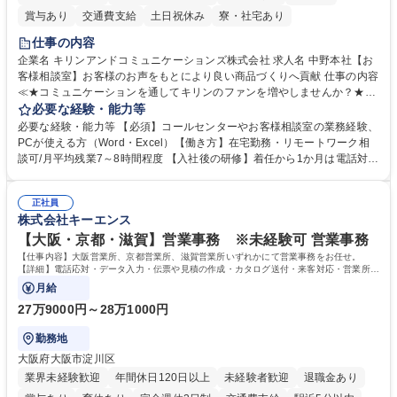
賞与あり
交通費支給
土日祝休み
寮・社宅あり
仕事の内容
企業名 キリンアンドコミュニケーションズ株式会社 求人名 中野本社【お
客様相談室】お客様のお声をもとにより良い商品づくりへ貢献 仕事の内容
≪★コミュニケーションを通してキリンのファンを増やしませんか？★≫
お客様のお声をより良い商品づくりに活かしていく上で、窓口となるお客
必要な経験・能力等
様相談室でのお仕事です。 日々お客様からいただくキリングループへのご
必要な経験・能力等 【必須】コールセンターやお客様相談室の業務経験、
意見を、企業活動に活かしています。お客様からの声に迅速かつ誠意をも
PCが使える方（Word・Excel）【働き方】在宅勤務・リモートワーク相
って対応、情報提供するとともにグループ内活動に反映しています。 【具
談可/月平均残業7～8時間程度 【入社後の研修】着任から1か月は電話対応
体的には】電話応対、メール、お手紙対応、ご指摘品調査報告書作成、有
のOJTを中心に実施し、電話対応に慣れた段階でメール・手紙のOJTを実
人チャットボット対応など。 【1日の対応件数】■電話：月間一人当たり
施する予定です。独り立ち以降もしっかりフォローする体制を整えていま
平均100件前後■メール・手紙：同上40件前後 募集職種 中野本社【お客様
正社員
すのでご安心ください。 【当社について】キリングループの広報機能を担
株式会社キーエンス
相談室】お客様のお声をもとにより良い商品づくりへ貢献
う会社として、お客様との出会いを大切にし、磨き上げたホスピタリティ
を込めてコミュニケーションをとりながら広報関連業務を行っておりま
【大阪・京都・滋賀】営業事務 ※未経験可 営業事務
す。 学歴・資格 学歴：大学院 大学 高専 短大 専修学校 高校 語学力： 資
【仕事内容】大阪営業所、京都営業所、滋賀営業所いずれかにて営業事務をお任せ。
格：
【詳細】電話応対・データ入力・伝票や見積の作成・カタログ送付・来客対応・営業所内
で発生する事務業務や業務改善をお任せ。
月給
27万9000円～28万1000円
勤務地
大阪府大阪市淀川区
業界未経験歓迎
年間休日120日以上
未経験者歓迎
退職金あり