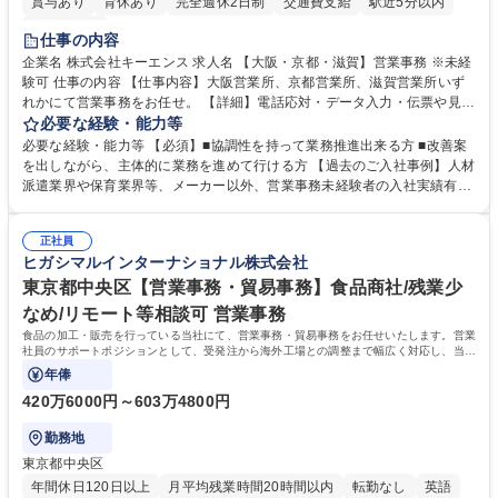
賞与あり
育休あり
完全週休2日制
交通費支給
駅近5分以内
土日祝休み
仕事の内容
企業名 株式会社キーエンス 求人名 【大阪・京都・滋賀】営業事務 ※未経
験可 仕事の内容 【仕事内容】大阪営業所、京都営業所、滋賀営業所いず
れかにて営業事務をお任せ。 【詳細】電話応対・データ入力・伝票や見積
の作成・カタログ送付・来客対応・営業所内で発生する事務業務や業務改
必要な経験・能力等
善をお任せ。 【教育制度】ご入社後、育成担当とペアになりながらOJTに
必要な経験・能力等 【必須】■協調性を持って業務推進出来る方 ■改善案
て業務を覚えていただくことが可能です。業務システムがきちんと構築さ
を出しながら、主体的に業務を進めて行ける方 【過去のご入社事例】人材
れているため、スムーズに仕事に慣れることができる環境です。また、
派遣業界や保育業界等、メーカー以外、営業事務未経験者の入社実績有
「チームで成果を出す文化」があり、良いやり方を積極的に共有しながら
【当社の事務職について】単なる事務ではなく主体性を発揮したサポート
常に改善を目指す風土のため、安心して業務に取り組んでいただけます。
により、キーエンスの付加価値向上に貢献します。ベースの定型業務に加
募集職種 【大阪・京都・滋賀】営業事務 ※未経験可
正社員
えて、お客様や社員の状況に合わせ、能動的なサポート、改善の動きも期
ヒガシマルインターナショナル株式会社
待され。組織を支えるスペシャリストとして、チームに貢献し、結果的に
社員から頼られる存在になることができます。平均19:30の退勤以降の業
東京都中央区【営業事務・貿易事務】食品商社/残業少
務の持ち帰りも禁止されており、メリハリのある働き方となります。 学
なめ/リモート等相談可 営業事務
歴・資格 学歴：大学院 大学 高専 短大 語学力： 資格：
食品の加工・販売を行っている当社にて、営業事務・貿易事務をお任せいたします。営業
社員のサポートポジションとして、受発注から海外工場との調整まで幅広く対応し、当社
事業の根幹を支えていただきます。
年俸
420万6000円～603万4800円
勤務地
東京都中央区
年間休日120日以上
月平均残業時間20時間以内
転勤なし
英語