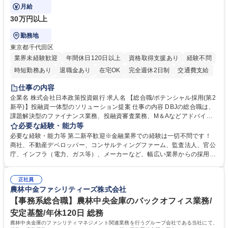
広く社会に貢献していく職種です。
月給
30万円以上
勤務地
東京都千代田区
業界未経験歓迎
年間休日120日以上
資格取得支援あり
経験不問
時短勤務あり
退職金あり
在宅OK
完全週休2日制
交通費支給
駅近5分以内
土日祝休み
第二新卒歓迎
寮・社宅あり
仕事の内容
食事補助あり
託児所あり
企業名 株式会社日本政策投資銀行 求人名 【総合職/ポテンシャル採用(第2
新卒)】投融資一体型のソリューション提案 仕事の内容 DBJの総合職は、
課題解決型のファイナンス業務、投融資審査業務、M＆Aなどアドバイザ
リー業務、地域戦略企画業務など、多様な業務に精通し、複数の専門性を
必要な経験・能力等
掛け合わせて広く社会に貢献していく職種です。 入社後は、横断的なロー
必要な経験・能力等 第二新卒歓迎※金融業界での経験は一切不問です！
テーションを経て適性や専門性に応じたキャリアを形成していただきま
商社、不動産デベロッパー、コンサルティングファーム、監査法人、官公
す。総合職として入社いただき、下記いずれかの部門でご活躍いただきま
庁、インフラ（電力、ガス等）、メーカーなど、幅広い業界からの採用実
す。※未経験の方に関しては、入行後3ヶ月間の金融の実務を学んでいた
績があります。 ＜求める人物像＞DBJでは、強い社会的使命感をもち、今
だく研修を準備しております。 ・法人RM業務・金融機能業務・コーポレ
後の日本のあり方を俯瞰する総合性と、金融分野のフロンティアを切り拓
ート・ナレッジ業務 ※それぞれの業務内容に関しては、別途その他労働条
正社員
く高い志を併せもった人材を求めています。ポテンシャル採用（第2新
農林中金ファシリティーズ株式会社
件備考欄に記載 募集職種 【総合職/ポテンシャル採用(第2新卒)】投融資一
卒）では、金融業界での経験や知識を問いません。新たな時代を見据え
体型のソリューション提案
て、複雑化する社会課題の解決に向けて先鞭をつける役割を担いたい、と
【事務系総合職】農林中央金庫のバックオフィス業務/
いう気概をお持ちの方を心待ちにしています。 学歴・資格 学歴：大学院
安定基盤/年休120日 総務
大学 語学力： 資格：
農林中央金庫のファシリティマネジメント関連業務を行うグループ会社である当社にて、