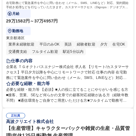
在宅勤務にて緊急案件を中心に問い合わせ（メール、SMS、LINEなど）対応、契約開始
手続き処理などを行なっていただきます。カスタマーサクセス（Digiops：デジオプス）
と運用構築の業務となります。
月給
29万1582円～37万4957円
勤務地
東京都港区
業界未経験歓迎
平日のみOK
英語
経験者歓迎
夕方
在宅OK
交通費支給
フルタイム歓迎
駅近5分以内
仕事の内容
企業名 ＴＧオクトパスエナジー株式会社 求人名 【リモート/カスタマーサ
クセス】平日夕方以降を中心にリモートワークで対応 仕事の内容 在宅勤
務にて緊急案件を中心に問い合わせ（メール、SMS、LINEなど）対応、
契約開始手続き処理などを行なっていただきます。カスタマーサクセス
必要な経験・能力等
（Digiops：デジオプス）と運用構築の業務となります。 ■お問い合わせ
必要な経験・能力等 【必須】■人の役に立てることにやりがいを感じる方
対応業務全般（システム入力、契約手続き含む） ■デジタルコミュニケー
■接客、営業、SEなど何らかの文章での顧客対応経験がある方（経験年数
ションツール（メール、SMS、LINE等）を使用 ■お客様のニーズに応じた
不問） ■通信環境をご自身でご用意いただける方■フルタイムで勤務可能
新プラン案内やトラブル対応 ■土日祝は主にメールでの対応、緊急度の高
な方 ※土日祝は1名体制となるため一人の環境で責任を持って業務を行っ
い問い合わせを優先 ■緊急時の電話対応 エネルギー×Tech！お客様に寄り
ていただける方【歓迎要件】■再生可能エネルギーを世の中に広め地球環
添ってサービス提供できることが魅力 募集職種 【リモート/カスタマーサ
正社員
境に貢献したい■改善提案や改善アクション等新しいことに意欲がある方
高波クリエイト株式会社
クセス】平日夕方以降を中心にリモートワークで対応
【英語（語学力）】■翻訳ツールを用い英語でコミュニケーションをとる
ことに抵抗がない方■英語は話せなくても問題はありませんが、英語が話
【生産管理】キャラクターバックや雑貨の生産・品質管
せますと、よりチャンスが広がります。※日本語がネイティブレベル必須
理/年休125日/転勤無 生産管理