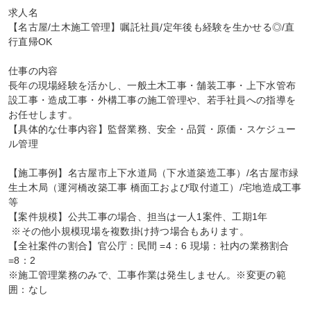
求人名

【名古屋/土木施工管理】嘱託社員/定年後も経験を生かせる◎/直
行直帰OK

仕事の内容

長年の現場経験を活かし、一般土木工事・舗装工事・上下水管布
設工事・造成工事・外構工事の施工管理や、若手社員への指導を
お任せします。

【具体的な仕事内容】監督業務、安全・品質・原価・スケジュー
ル管理

【施工事例】名古屋市上下水道局（下水道築造工事）/名古屋市緑
生土木局（運河橋改築工事 橋面工および取付道工）/宅地造成工事
等

【案件規模】公共工事の場合、担当は一人1案件、工期1年

 ※その他小規模現場を複数掛け持つ場合もあります。

【全社案件の割合】官公庁：民間 =4：6 現場：社内の業務割合
=8：2

※施工管理業務のみで、工事作業は発生しません。※変更の範
囲：なし
