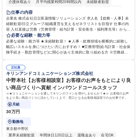
介護休暇あり
月平均残業時間20時間以内
未経験者歓迎
住宅手当あり
時短勤務あり
退職金あり
在宅OK
賞与あり
仕事の内容
育休あり
完全週休2日制
交通費支給
土日祝休み
寮・社宅あり
企業名 株式会社日立医薬情報ソリューションズ 求人名 【総務・人事】未
経験歓迎/日立グループ/組織運営を支えるゼネラリストを目指す 仕事の内
容 入社直後は労務（労務管理・給与計算・安全衛生・福利厚生等）からお
任せいたします。将来は総務・採用・教育業務へ守備範囲を広げ、組織運
必要な経験・能力等
営を支えるゼネラリストをめざせます。 ・初期業務：労働時間管理、給与
必要な経験・能力等 ★未経験歓迎！ ★人事・総務領域を横断的に経験し
計算、社会保険対応、福利厚生管理、安全衛生、健康経営推進等をお任せ
幅広いスキルを身につけたい方におすすめ！ ■労務管理(給与計算・社会保
します。ご経験に応じて、休職者管理など、幅広く経験を積んでいただき
険手続き・勤怠管理など)に関心があり主体的に取り組める方 ※労務経験
ます。 ・将来的な広がり：総務・採用・教育・税務対応・経営企画等。
者は早期にご活躍いただけます。 ■チームで仕事を推進できる方■将来は
★メンバーがマンツーマンで丁寧に教えるため、ご経験が浅くても安心！
マネジメント職として活躍したい 【尚可】■人事、労務、採用、教育業務
幅広く経験を積みたい意欲がある方に最適な環境です。 募集職種 【総
正社員
のご経験 ■労務管理（給与計算・社会保険手続き・勤怠管理など）の経験
キリンアンドコミュニケーションズ株式会社
務・人事】未経験歓迎/日立グループ/組織運営を支えるゼネラリストを目
■衛生管理者の資格をお持ちの方 学歴・資格 学歴：大学院 大学 高専 短大
指す
専修学校 高校 語学力： 資格：
中野本社【お客様相談室】お客様のお声をもとにより良
い商品づくりへ貢献 インバウンドコールスタッフ
≪★コミュニケーションを通してキリンのファンを増やしませんか？★≫ お客様のお声
をより良い商品づくりに活かしていく上で、窓口となるお客様相談室でのお仕事です。
月給
30万円
勤務地
東京都中野区
業界未経験歓迎
年間休日120日以上
退職金あり
在宅OK