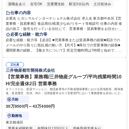
退職金あり
在宅OK
交通費支給
駅近5分以内
土日祝休み
仕事の内容
企業名 ヒガシマルインターナショナル株式会社 求人名 東京都中央区【営
業事務・貿易事務】食品商社/残業少なめ/リモート等相談可 仕事の内容 食
品の加工・販売を行っている当社にて、営業事務・貿易事務をお任せいた
します。営業社員のサポートポジションとして、受発注から海外工場との
必要な経験・能力等
調整まで幅広く対応し、当社事業の根幹を支えていただきます。 ■受発注
必要な経験・能力等 【必須】■営業事務または貿易事務の経験■英語での
業務、請求書発行 ■海外工場とのスケジュール調整 ■在庫管理 ■輸入書類
メールのやり取りに抵抗感の無い方 【尚可】■商社での営業事務の経験■
の確認・作成 ■配送手配 ■通関業者を通して行う輸出入業全般 ■倉庫との
通関業務の経験。 【働き方について】所定労働時間は7時間と短めで、残
倉入れ調整等 ※ゼネラリストとしてのキャリアアップを目指すことが可能
業も月平均20時間以下です。時差出勤制度や週1日のリモート勤務も相談
です。単に商品を販売するだけでなく原料の仕入れから販売までをトータ
可能で、ワークライフバランスを保ち長期就業しやすい環境です。 【当社
ルプロデュースしているため、商品に関わる全ての業務をサポート頂きま
正社員
の強み】1991年の設立以来、外食産業を中心としたお客様の多様なニー
三井物産都市開発株式会社
す。 募集職種 東京都中央区【営業事務・貿易事務】食品商社/残業少なめ/
ズに沿った冷凍水産物等の生産・輸入・販売を一貫して手掛けています。
リモート等相談可
自社工場と海外拠点の強固な連携によるワンストップサービスが最大の強
【営業事務】業務職/三井物産グループ/平均残業時間10
みです。 学歴・資格 学歴：大学院 大学 語学力：英語 資格：
H/完全週休2日 営業事務
オフィスビル、賃貸マンション、物流倉庫等の不動産開発事業における用地取得、開発推
進、賃貸運営、売却、仲介・活用提案等を行う営業部門において事務業務を担当いただき
ます。
月給
30万9500円～43万4000円
勤務地
東京都港区
業界未経験歓迎
年間休日120日以上
資格取得支援あり