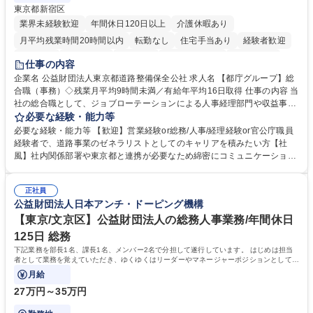
東京都新宿区
業界未経験歓迎
年間休日120日以上
介護休暇あり
月平均残業時間20時間以内
転勤なし
住宅手当あり
経験者歓迎
研修あり
退職金あり
賞与あり
完全週休2日制
交通費支給
仕事の内容
駅近5分以内
資格取得手当あり
食事補助あり
企業名 公益財団法人東京都道路整備保全公社 求人名 【都庁グループ】総
合職（事務）◇残業月平均9時間未満／有給年平均16日取得 仕事の内容 当
社の総合職として、ジョブローテーションによる人事経理部門や収益事業
等のフロント部門の部署等幅広い部署での業務をお任せいたします。研修
必要な経験・能力等
制度やキャリア支援が充実しております！ ※下記業務詳細 【業務詳細】■
必要な経験・能力等 【歓迎】営業経験or総務/人事/経理経験or官公庁職員
管理部門：広報、人事、経理など当公社の運営に係る管理業務 ■収益部
経験者で、道路事業のゼネラリストとしてのキャリアを積みたい方【社
門：駐車場の新規開拓、管理運営、新宿駅西口広場の「イベントコーナ
風】社内関係部署や東京都と連携が必要なため綿密にコミュニケーション
ー」などの管理運営 ■道路部門：整備の急がれる骨格幹線道路や木造住宅
を図っています。 【業務の魅力】■幅広く携われる：総合職（事務）で
密集地域の特定整備路線の用地取得、道路に関する普及啓発事業、都内の
は、駐車場の管理運営や道路用地の取得、公益財団法人の中枢を担う管理
道路施設や道路工事現場の見学ツアー事業 ※入社後は上記いずれかの部門
正社員
部門など多岐に渡る業務を経験できます。 ■様々なプロジェクト：駐車場
公益財団法人日本アンチ・ドーピング機構
へ配属。※業務内容変更の範囲：会社の定める業務 募集職種 【都庁グル
事業の他、新宿駅西口広場内に設置された照明を兼ねた広告「ブライトサ
ープ】総合職（事務）◇残業月平均9時間未満／有給年平均16日取得
イン」の管理運営を行うなど、事業収益を生み出す活動を積極的に行って
【東京/文京区】公益財団法人の総務人事業務/年間休日
います。 学歴・資格 学歴：大学院 大学 高専 短大 専修学校 高校 語学力：
125日 総務
資格：
下記業務を部長1名、課長1名、メンバー2名で分担して遂行しています。 はじめは担当
者として業務を覚えていただき、ゆくゆくはリーダーやマネージャーポジションとして活
躍いただくことを期待しています。
月給
27万円～35万円