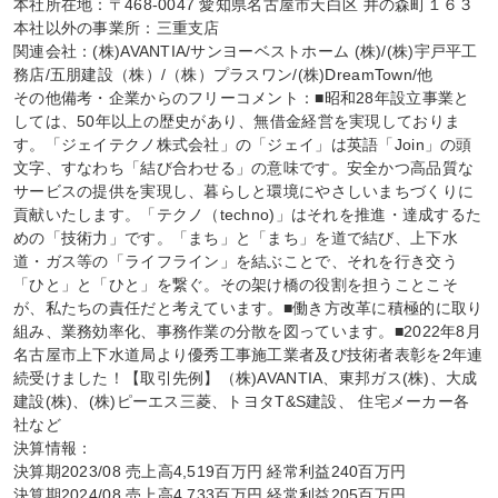
本社所在地：〒468-0047 愛知県名古屋市天白区 井の森町１６３

本社以外の事業所：三重支店

関連会社：(株)AVANTIA/サンヨーベストホーム (株)/(株)宇戸平工
務店/五朋建設（株）/（株）プラスワン/(株)DreamTown/他

その他備考・企業からのフリーコメント：■昭和28年設立事業と
しては、50年以上の歴史があり、無借金経営を実現しておりま
す。「ジェイテクノ株式会社」の「ジェイ」は英語「Join」の頭
文字、すなわち「結び合わせる」の意味です。安全かつ高品質な
サービスの提供を実現し、暮らしと環境にやさしいまちづくりに
貢献いたします。「テクノ（techno)」はそれを推進・達成するた
めの「技術力」です。「まち」と「まち」を道で結び、上下水
道・ガス等の「ライフライン」を結ぶことで、それを行き交う
「ひと」と「ひと」を繋ぐ。その架け橋の役割を担うことこそ
が、私たちの責任だと考えています。■働き方改革に積極的に取り
組み、業務効率化、事務作業の分散を図っています。■2022年8月
名古屋市上下水道局より優秀工事施工業者及び技術者表彰を2年連
続受けました！【取引先例】（株)AVANTIA、東邦ガス(株)、大成
建設(株)、(株)ピーエス三菱、トヨタT&S建設、 住宅メーカー各
社など

決算情報：

決算期2023/08 売上高4,519百万円 経常利益240百万円

決算期2024/08 売上高4,733百万円 経常利益205百万円
