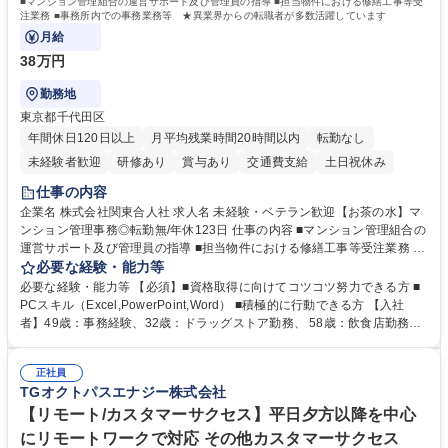
■マンション管理組合の運営サポート及び管理員の指導 ■担当物件における修繕工事等受
注業務 ■事務所内での事務業務等 ★異業界からの転職者が多数活躍しています
月給
38万円
勤務地
東京都千代田区
年間休日120日以上
月平均残業時間20時間以内
転勤なし
未経験者歓迎
研修あり
賞与あり
交通費支給
土日祝休み
仕事の内容
企業名 株式会社関東合人社 求人名 未経験・ベテラン歓迎【お茶の水】マ
ンション管理事務◎転勤無/年休123日 仕事の内容 ■マンション管理組合の
運営サポート及び管理員の指導 ■担当物件における修繕工事等受注業務 ■
事務所内での事務業務等 ★異業界からの転職者が多数活躍しています
必要な経験・能力等
【年収補足】532万円 ＋別途インセンティヴで平均約100万円/年（昨年度
必要な経験・能力等 【必須】■資格取得に向けてコツコツ努力できる方 ■
実績） ＋管理業務主任者資格手当50,000円/月 ★親会社である株式会社合
PCスキル（Excel,PowerPoint,Word） ■積極的に行動できる方 【入社
人社計画研究所社のグループ会社として、質の高いサービスと適性価格を
者】49歳：事務経験、32歳：ドラッグストア勤務、 58歳：飲食店勤務
武器に約20年受託戸数増加中です。https://www.gojin.co.jp/abt/abt_3.html
等：中途採用の9割が未経験者！ 【資格取得支援】■メンター制度■社内模
募集職種 未経験・ベテラン歓迎【お茶の水】マンション管理事務◎転勤
試や研修制度など充実！ ＊未資格者の8割以上が入社2年以内に資格を取
無/年休123日
正社員
得出来ております！ 【魅力】■フレックス制度、未経験からでも下限年収
TGオクトパスエナジー株式会社
を一律支給！ ■管理業務主任者資格取得後には50,000円/月の手当あり！
学歴・資格 学歴：大学院 大学 高専 短大 専修学校 高校 語学力： 資格：第
【リモート/カスタマーサクセス】平日夕方以降を中心
一種運転免許普通自動車
にリモートワークで対応 その他カスタマーサクセス