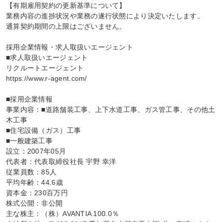
【有期雇用契約の更新基準について】

業務内容の進捗状況や業務の遂行状態により決定いたします。

通算契約期間の上限はございません。

採用企業情報・求人取扱いエージェント

■求人取扱いエージェント

リクルートエージェント

https://www.r-agent.com/

■採用企業情報

事業内容：■道路舗装工事、上下水道工事、ガス管工事、その他土
木工事

■住宅設備（ガス）工事

■一般建築工事

設立：2007年05月

代表者：代表取締役社長 宇野 幸洋

従業員数：85人

平均年齢：44.6歳

資本金：230百万円

株式公開：非公開

主な株主：（株）AVANTIA 100.0％
