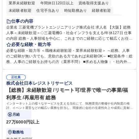
業界未経験歓迎
年間休日120日以上
資格取得支援あり
未経験者歓迎
住宅手当あり
時短勤務あり
経験者歓迎
退職金あり
在宅OK
賞与あり
完全週休2日制
交通費支給
仕事の内容
駅近5分以内
土日祝休み
服装自由
寮・社宅あり
食事補助あり
企業名 三菱電機プラントエンジニアリング株式会社 求人名 【大阪】総務
人事＜未経験歓迎＞◇三菱電機G・社会インフラを支える/年休127日 仕事
の内容 総務・人事領域を中心に、これまでのご経験に応じて幅広くお任せ
します。 ＜具体的には＞ ・総務/人事労務（給与・社保・勤怠管理など）
必要な経験・能力等
・採用・教育研修 ・福利厚生運用 など ※基本的には事務所勤務ですが、
必要な経験・能力等 ＜職種未経験歓迎・業界未経験歓迎＞ ～総務、人事
採用や教育等の業務内容により、関西圏以外への日帰り・宿泊を伴う国内
のご経験が無い方でも、意欲のある方であれば未経験OK～ ■歓迎条件：総
出張もございます。 ※担当業務を持ちつつ、お互いに助け合いながら、総
務、人事のご経験をお持ちの方（業界不問） ■求める人物像：・社内外の
務部という組織として協力しながら進める体制です。 募集職種 【大阪】
関係各部門との調整を率先して行い、業務を円滑に遂行できる協調性やコ
総務人事＜未経験歓迎＞◇三菱電機G・社会インフラを支える/年休127日
ミュニケーション能力を持っている方 ・人事総務領域に興味がありゼネラ
正社員
リスト志向をお持ちの方 学歴・資格 学歴：大学院 大学 語学力： 資格：
株式会社日本レジストリサービス
【総務】未経験歓迎 /リモート可/世界で唯一の事業/福
利厚生 /再雇用有 総務
インターネット上の様々なサービスを支える当社にて、執務環境の整備や社内制度の検
討、イベント運営などの幅広い業務を担当し、間接的に会社の生産性向上や成長に貢献し
ている部署です。
月給
27万6000円以上
勤務地