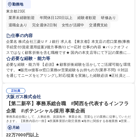
勤務地
東京都23区
業界未経験歓迎
年間休日120日以上
経験者歓迎
研修あり
退職金あり
完全週休2日制
女性が活躍中
交通費支給
土日祝休み
仕事の内容
企業名 株式会社三菱ＵＦＪ銀行 求人名 【東京都】本支店の窓口業務(事務
手続受付/資産運用提案)/後方事務/ロビー応対 仕事の内容 ★バックオフィ
スではなく顧客折衝を含む職種です★ 国内の本支店等にて下記の業務に従
事していただきます。 ■窓口/後方/ロビーにて事務手続等の受付・オペレ
必要な経験・能力等
ーション、お客様対応 ■窓口にて、ご来店された個人のお客様に対して金
必要な経験・能力等 【必須】★顧客折衝経験を活かしてご活躍可能な環境
融商品のご提案 ■効率的な事務運用の検討・構築等 ≪業務紹介：ご応募前
です。 ■販売or接客or窓口業務or営業経験をお持ちの方(業界不問) ※対話
に必ずご覧ください≫ ※記事 https://www.mysite.bk.mufg.jp/career/circle/
を通じてニーズをヒアリングし対応/提案を実施した経験必須 ■正社員とし
article17/ ※動画 https://youtu.be/H-S7HaJqqbg 募集職種 【東京都】本支
ての就業経験1年以上 【歓迎】■金融業界での就業経験■銀行での預金為替
店の窓口業務(事務手続受付/資産運用提案)/後方事務/ロビー応対
事務経験 ■金融商品の提案・販売経験 ≪魅力≫研修やOJT環境が整ってい
正社員
るので安心して入行いただけます。 幅広いキャリアの選択肢があり、公募
大阪ガス株式会社
や社内副業等を活用し、 一人ひとりが挑戦できるカルチャーが浸透してい
ます。 学歴・資格 学歴：大学院 大学 高専 短大 専修学校 高校 語学力：
【第二新卒】事務系総合職 #関西を代表するインフラ
資格：
企業 #ポテンシャル採用 事業企画
事務系総合職として、人事総務、資源海外、事業企画、営業などの業務に従事していただ
きます。 【業務内容の一例】■所属事業部の勤労業務 ■海外に関係する各種業務 ■営業部
門の企画スタッフ、ルート営業
月給
22万7000円以上