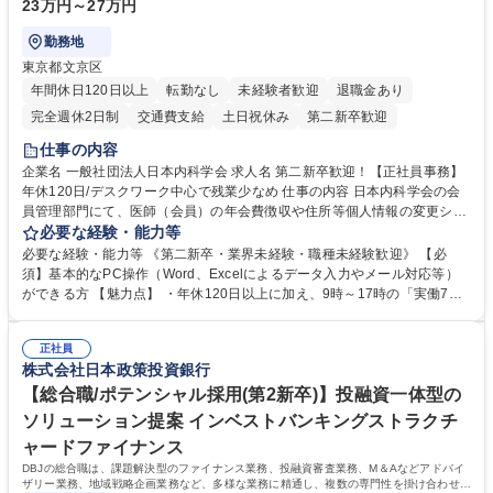
23万円～27万円
勤務地
東京都文京区
年間休日120日以上
転勤なし
未経験者歓迎
退職金あり
完全週休2日制
交通費支給
土日祝休み
第二新卒歓迎
仕事の内容
企業名 一般社団法人日本内科学会 求人名 第二新卒歓迎！【正社員事務】
年休120日/デスクワーク中心で残業少なめ 仕事の内容 日本内科学会の会
員管理部門にて、医師（会員）の年会費徴収や住所等個人情報の変更シス
テム入力、電話・FAX対応をお任せします。将来的には、各種委員会の運
必要な経験・能力等
営事務局業務などにも幅広く携わっていただきます。 【会員管理・データ
必要な経験・能力等 《第二新卒・業界未経験・職種未経験歓迎》 【必
入力業務】 ・医師（会員）の住所変更、個人情報のシステム登録・更新
須】基本的なPC操作（Word、Excelによるデータ入力やメール対応等）
・年会費の徴収管理や入金データの照合確認 【問い合わせ対応】 ・会員
ができる方 【魅力点】 ・年休120日以上に加え、9時～17時の「実働7時
（医師）からの電話、FAX、ネット申請に伴う相談受付 ・複雑な案件のへ
間勤務」で残業も少なくワークライフバランスは抜群です。 【将来的な業
のエスカレーション・連携対応 募集職種 第二新卒歓迎！【正社員事務】
務（各種委員会運営）】 ・学会内における各種委員会のスケジュール調
年休120日/デスクワーク中心で残業少なめ
正社員
整、資料作成、当日の運営サポート 学歴・資格 学歴：大学院 大学 語学
株式会社日本政策投資銀行
力： 資格：
【総合職/ポテンシャル採用(第2新卒)】投融資一体型の
ソリューション提案 インベストバンキングストラクチ
ャードファイナンス
DBJの総合職は、課題解決型のファイナンス業務、投融資審査業務、M＆Aなどアドバイ
ザリー業務、地域戦略企画業務など、多様な業務に精通し、複数の専門性を掛け合わせて