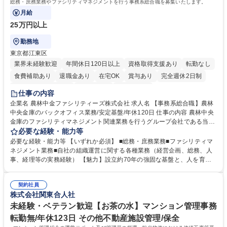
総務・庶務業務やファシリティマネジメントを行う事務系総合職を募集いたします。
月給
25万円以上
勤務地
東京都江東区
業界未経験歓迎
年間休日120日以上
資格取得支援あり
転勤なし
食費補助あり
退職金あり
在宅OK
賞与あり
完全週休2日制
インセンティブあり
交通費支給
土日祝休み
仕事の内容
企業名 農林中金ファシリティーズ株式会社 求人名 【事務系総合職】農林
中央金庫のバックオフィス業務/安定基盤/年休120日 仕事の内容 農林中央
金庫のファシリティマネジメント関連業務を行うグループ会社である当社
にて、総務・庶務業務やファシリティマネジメントを行う事務系総合職を
必要な経験・能力等
募集いたします。 ■総務・庶務業務：外部委託先（外注先）や契約書の管
必要な経験・能力等 【いずれか必須】 ■総務・庶務業務■ファシリティマ
理、総務部門での管理業務、会計管理や決算業務、印刷物等の制作管理等
ネジメント業務■自社の組織運営に関する各種業務（経営企画、総務、人
※親会社である農林中央金庫から受託した総務庶務業務 ■ファシリティマ
事、経理等の実務経験） 【魅力】設立約70年の強固な基盤と、人を育て
ネジメント業務 農林中央金庫の店舗移転、レイアウト変更等のオフィス環
る「ホワイト」な就業環境 特徴: 1956年設立の農林中央金庫100%出資会
境構築、ビル管理・設備管理、警備、車両運行管理等 ■自社の組織運営に
社。充実した福利厚生と、ワークライフバランスの整った環境がありま
関する各種業務（経営企画、総務、人事、経理等） 募集職種 【事務系総
契約社員
す。 また、業務がしっかりと基準化されており、中途入社でも質問しやす
株式会社関東合人社
合職】農林中央金庫のバックオフィス業務/安定基盤/年休120日
く馴染みやすい和やかな社風です。さらに、簿記やファシリティマネジャ
ーなどの資格取得に向けた費用負担や報奨金制度が非常に手厚く、成長で
未経験・ベテラン歓迎【お茶の水】マンション管理事務
きる環境です。 学歴・資格 学歴：大学院 大学 高専 短大 語学力： 資格：
転勤無/年休123日 その他不動産施設管理/保全
日商簿記検定2級