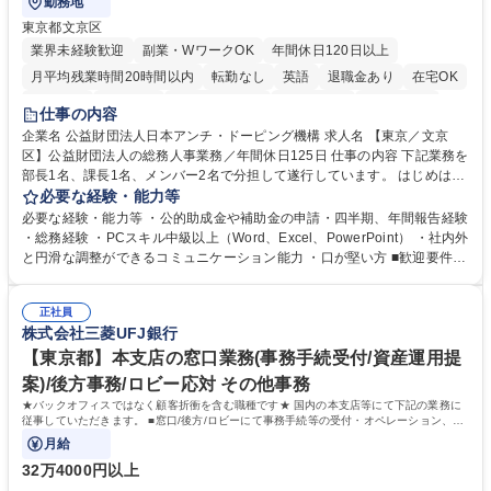
勤務地
東京都文京区
業界未経験歓迎
副業・WワークOK
年間休日120日以上
月平均残業時間20時間以内
転勤なし
英語
退職金あり
在宅OK
賞与あり
育休あり
完全週休2日制
交通費支給
土日祝休み
仕事の内容
食事補助あり
企業名 公益財団法人日本アンチ・ドーピング機構 求人名 【東京／文京
区】公益財団法人の総務人事業務／年間休日125日 仕事の内容 下記業務を
部長1名、課長1名、メンバー2名で分担して遂行しています。 はじめは担
当者として業務を覚えていただき、ゆくゆくはリーダーやマネージャーポ
必要な経験・能力等
ジションとして活躍いただくことを期待しています。 【総務・人事グルー
必要な経験・能力等 ・公的助成金や補助金の申請・四半期、年間報告経験
プの業務内容】 ・人事制度関連 ・採用活動 ・教育研修の企画、実行 ・勤
・総務経験 ・PCスキル中級以上（Word、Excel、PowerPoint） ・社内外
怠管理 ・官公庁への各種提出 ・法定の会議運営（評議員会、理事会） ・
と円滑な調整ができるコミュニケーション能力 ・口が堅い方 ■歓迎要件
コンプライアンス ・内部規程やルールの管理、整備、文書管理 ・契約関
・採用業務経験 ・英語に抵抗がない方 ・営業経験 学歴・資格 学歴：大学
連 ・衛生管理 ・防災関連・公的助成金の管理・オフィス、ファシリティ
院 大学 高専 短大 専修学校 高校 語学力： 資格：
管理 ・福利厚生関連 ・職員からの問合せ、相談対応 ・その他日常の総務
正社員
株式会社三菱UFJ銀行
業務全般 募集職種 【東京／文京区】公益財団法人の総務人事業務／年間
休日125日
【東京都】本支店の窓口業務(事務手続受付/資産運用提
案)/後方事務/ロビー応対 その他事務
★バックオフィスではなく顧客折衝を含む職種です★ 国内の本支店等にて下記の業務に
従事していただきます。 ■窓口/後方/ロビーにて事務手続等の受付・オペレーション、お
客様対応
月給
32万4000円以上