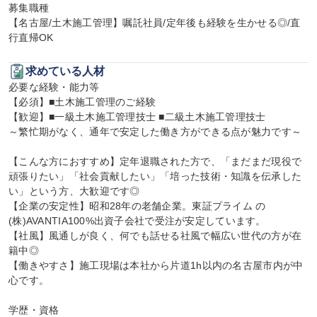
募集職種

【名古屋/土木施工管理】嘱託社員/定年後も経験を生かせる◎/直
行直帰OK
求めている人材
必要な経験・能力等

【必須】■土木施工管理のご経験

【歓迎】■一級土木施工管理技士 ■二級土木施工管理技士

～繁忙期がなく、通年で安定した働き方ができる点が魅力です～

【こんな方におすすめ】定年退職された方で、「まだまだ現役で
頑張りたい」「社会貢献したい」「培った技術・知識を伝承した
い」という方、大歓迎です◎

【企業の安定性】昭和28年の老舗企業。東証プライム の
(株)AVANTIA100%出資子会社で受注が安定しています。

【社風】風通しが良く、何でも話せる社風で幅広い世代の方が在
籍中◎

【働きやすさ】施工現場は本社から片道1h以内の名古屋市内が中
心です。

学歴・資格
