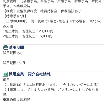
制度備考：【各種手当】家族手当、資格手当、特専手当、時間外
手当、作業服貸与

【制度】資格取得制度、社員持株会、保養施設あり

【特専手当/月】

※上限30,000円（同一資格で1級と2級を保有する場合、1級分の
み支給）

1級土木施工管理技士：20,000円

2級土木施工管理技士： 5,000円
試用期間
試用期間あり

試用期間3ヶ月。
採用企業・紹介会社情報
備考

【土曜出勤】月に1回程度あります。（会社カレンダーによる）

【社用車について】１人１台貸与。ガソリン代はすべて会社負
担。

※車通勤は応相談
