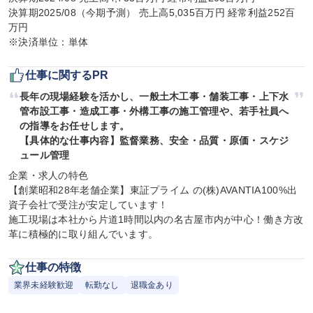
決算期2025/08（今期予測） 売上高5,035百万円 経常利益252百
万円

※決済単位：単体
仕事に関するPR
長年の現場経験を活かし、一般土木工事・舗装工事・上下水
管布設工事・造成工事・外構工事の施工管理や、若手社員へ
の指導をお任せします。

【具体的な仕事内容】監督業務、安全・品質・原価・スケジ
ュール管理
企業・求人の特色

【創業昭和28年老舗企業】東証プライム の(株)AVANTIA100%出
資子会社で受注が安定しています！

施工現場は本社から片道1時間以内の名古屋市内が中心！働き方改
革に積極的に取り組んでいます。
仕事の特徴
業界未経験歓迎
転勤なし
退職金あり