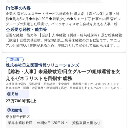
経験者歓迎
退職金あり
在宅OK
賞与あり
育休あり
仕事の内容
完全週休2日制
交通費支給
長期歓迎
駅近5分以内
土日祝休み
企業名 森ビルエステートサービス株式会社 求人名 【森ビルG】人事・総
務◆賞与5ヶ月◆年休120日◆残業少なめ◆リモート可 仕事の内容 森ビル
グループの安定した環境で、バックオフィスから会社を支える人事・総務
をお任せします。 労務と総務の業務をバランスよく担当し、ゆくゆくは制
必要な経験・能力等
度改定などのコア業務にも挑戦できる、やりがいある環境です。 ■勤怠管
必要な経験・能力等 【必須】人事経験（労務・給与社保等）及び総務経験
理、給与計算、社会保険手続き、年末調整等の労務管理全般 ■入退社手続
【歓迎】経理実務経験、簿記3級以上 業界未経験の方も歓迎です。マニュ
き、社内規定の改定や人事制度改定などのコア業務 ■社内イベントの企画
アルと部内OJT体制があるため、即戦力として安心して始められます。
運営やその他総務業務全般 ※労務と総務を1：1の割合でお任せ。 入社後
【魅力・やりがい】森ビルGの安定基盤で労務から総務まで幅広く携われ
は部内のOJTを中心に、あなたの経験に合わせて不足している部分はいつ
ます。定型業務に留まらず、社内規定や人事制度の改定など会社のコア業
でも質問・相談できる環境が整っているため、安心して成長できます。 募
正社員
務に挑戦できるため、自身の成長と組織への貢献度をダイレクトに実感で
株式会社日立医薬情報ソリューションズ
集職種 【森ビルG】人事・総務◆賞与5ヶ月◆年休120日◆残業少なめ◆
きます。 残業少なめ、週1日リモート可など、ワークライフバランスを保
リモート可
ち長期活躍できる環境です。 「これまでの幅広い経験を活かし、長期的な
【総務・人事】未経験歓迎/日立グループ/組織運営を支
キャリアを築きたい」という前向きな意欲と挑戦を全力で応援します。 学
えるゼネラリストを目指す 総務
歴・資格 学歴：大学院 大学 高専 短大 専修学校 高校 語学力： 資格：日商
入社直後は労務（労務管理・給与計算・安全衛生・福利厚生等）からお任せいたします。
簿記検定1級 日商簿記検定2級 日商簿記検定3級
将来は総務・採用・教育業務へ守備範囲を広げ、組織運営を支えるゼネラリストをめざせ
ます。
月給
27万7000円以上
勤務地
東京都千代田区
業界未経験歓迎
年間休日120日以上
資格取得支援あり