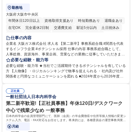
勤務地
大阪府大阪市中央区
年間休日120日以上
資格取得支援あり
時短勤務あり
退職金あり
在宅OK
完全週休2日制
交通費支給
駅近5分以内
土日祝休み
服装自由
第二新卒歓迎
寮・社宅あり
食事補助あり
仕事の内容
企業名 大阪ガス株式会社 求人名 【第二新卒】事務系総合職 #関西を代表
するインフラ企業 #ポテンシャル採用 仕事の内容 事務系総合職として、
人事総務、資源海外、事業企画、営業などの業務に従事していただきま
す。 【業務内容の一例】■所属事業部の勤労業務 ■海外に関係する各種業
必要な経験・能力等
務 ■営業部門の企画スタッフ、ルート営業 【キャリアパス】入社後の配属
必要な経験・能力等 ★当社でご活躍期待できるポテンシャルを有している
ポジションで一定期間ご活躍頂いた後、本人の適性及び将来のキャリアを
方 【人物像】・ロジカルシンキングで物事を捉えられる ・社内及び社外
鑑みてジョブローテーションを行います。 【育成】OJTでの現場育成や研
関係者と円滑なコミュニケーションを図れる ■2024年度から2026年度ま
修カリキュラムを通じて、Daigasグループの業務で必要となる知識につい
での3ヵ年を対象とする「Daigasグループ中期経営計画2026」を策定しま
て学んでいただきます。 募集職種 【第二新卒】事務系総合職 #関西を代
した。https://www.osakagas.co.jp/company/press/pr2024/1777576_564
表するインフラ企業 #ポテンシャル採用
正社員
72.html ■エネルギーセキュリティの不安定化や気候変動による自然災害の
一般社団法人日本内科学会
甚大化など、これまで以上に社会課題解決の重要性が高まっています。
「未来の日常」の創造に向けて持続可能な社会の実現に貢献してまいりま
第二新卒歓迎!【正社員事務】年休120日/デスクワーク
す。 学歴・資格 学歴：大学院 大学 語学力： 資格：
中心で残業少なめ 一般事務
日本内科学会の会員管理部門にて、医師（会員）の年会費徴収や住所等個人情報の変更シ
ステム入力、電話・FAX対応をお任せします。将来的には、各種委員会の運営事務局業務
などにも幅広く携わっていただきます。
月給