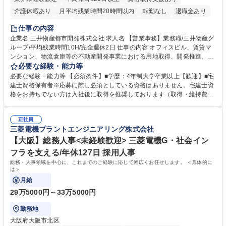
介護休暇あり
月平均残業時間20時間以内
転勤なし
退職金あり
在宅OK
賞与あり
育休あり
完全週休2日制
交通費支給
仕事の内容
駅近5分以内
土日祝休み
寮・社宅あり
企業名 三井物産都市開発株式会社 求人名 【営業事務】業務職/三井物産グ
ループ/平均残業時間10H/完全週休2日 仕事の内容 オフィスビル、賃貸マ
ンション、物流倉庫等の不動産開発事業における用地取得、開発推進、賃
貸運営、売却、仲介・活用提案等を行う営業部門において事務業務を担当
必要な経験・能力等
いただきます。 【詳細】・契約書管理、契約書製本、捺印対応、ファイリ
必要な経験・能力等 【必須条件】■学歴：4年制大学卒業以上【歓迎】■宅
ング、登記簿取得、調書取得・支払業務（各種費用支払、支払管理、請
建士資格保有者※応募に際し必須としている資格はありません。宅建士資
求・支払データ登録、取引先マスター申請対応）・予算作成及び予実管
格をお持ちでない方は入社後に取得を推奨しております（取得・維持費用
理・各種稟議書、報告書作成業務・各種台帳管理、交際費・会議費支払報
の一部補助あり） 【求める人物像】 ・向学心豊かで、主体的に行動でき
告書作成及び月次管理・部内総務庶務全般 など※※配属先によっては上記
る方。 ・社内外の多様な関係者と協調して業務を進められるコミュニケー
の他に担当頂く業務が発生する場合があります。 募集職種 【営業事務】
正社員
ション力がある方。 ・チャレンジを厭わず、粘り強く業務に取り組める
三菱電機プラントエンジニアリング株式会社
業務職/三井物産グループ/平均残業時間10H/完全週休2日
方。多様な関係者と謙虚に信頼関係を構築でき、期限を意識したスケジュ
ール管理が出来る方。※将来的に他部署（営業部門、コーポレート部門）
【大阪】総務人事<未経験歓迎> 三菱電機G・社会イン
へのジョブローテーションの可能性があります。 学歴・資格 学歴：大学
フラを支える/年休127日 採用人事
院 大学 語学力： 資格：宅地建物取引士
総務・人事領域を中心に、これまでのご経験に応じて幅広くお任せします。 ＜具体的に
は＞
月給
29万5000円～33万5000円
勤務地
大阪府大阪市北区