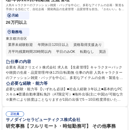
学歴・資格 学歴：大学院 大学 高専 短大 専修学校 高校 語学力： 資格：
人気キャラクターのファッション雑貨・バッグを中心に、多彩なアイテムの企画・製造を
手掛ける当社にて、自社企画・開発商品の生産管理・品質管理を担当。『かわいい』を届
けるやりがいのあるポジションです。
月給
26万円以上
勤務地
東京都渋谷区
業界未経験歓迎
年間休日120日以上
資格取得支援あり
月平均残業時間20時間以内
平日のみOK
転勤なし
英語
住宅手当あり
研修あり
退職金あり
在宅OK
賞与あり
仕事の内容
完全週休2日制
交通費支給
駅近5分以内
中国語
土日祝休み
企業名 高波クリエイト株式会社 求人名 【生産管理】キャラクターバック
や雑貨の生産・品質管理/年休125日/転勤無 仕事の内容 人気キャラクター
のファッション雑貨・バッグを中心に、多彩なアイテムの企画・製造を手
掛ける当社にて、自社企画・開発商品の生産管理・品質管理を担当。『か
必要な経験・能力等
わいい』を届けるやりがいのあるポジションです。 有名ブランドやキャラ
必要な経験・能力等 【いずれも必須】■社会人経験３年以上■基本的なPC
クターライセンスを活用した商品の企画・開発・販売を行っています。企
スキル■普通自動車運転免許（AT限定可）■海外出張(主に中国)が可能な方
画段階から納品まで、商品の製造に関わる全てのプロセスにおいて、生産
※案件により頻度はことなりますが1回の出張で5～10日程度滞在いただ
管理及び品質管理を担当。仕様書の作成、生産スケジュールの組立て、工
く予定です。 【歓迎】■英語もしくは中国語に抵抗のない方■雑貨品など
場へ見積依頼・価格交渉、サンプルの品質確認や検査の手配、ライセンス
の生産管理業務の経験 ≪求める人物像≫ ・製品の検品業務などあるた
元様とのやり取り、輸入関連の書類の管理、国内倉庫での品質チェック、
正社員
め、『コツコツと実直に取り組める方』 ・工場やライセンス元を含む社内
サノダインセラピューティクス株式会社
工場開拓などがございます。 募集職種 【生産管理】キャラクターバック
外関係者と友好なコミュニケーションが取れる方 ※折衝は営業担当がメイ
や雑貨の生産・品質管理/年休125日/転勤無
ンで行います。 学歴・資格 学歴：大学院 大学 高専 短大 専修学校 高校 語
研究事務【フルリモート・時短勤務可】 その他事務