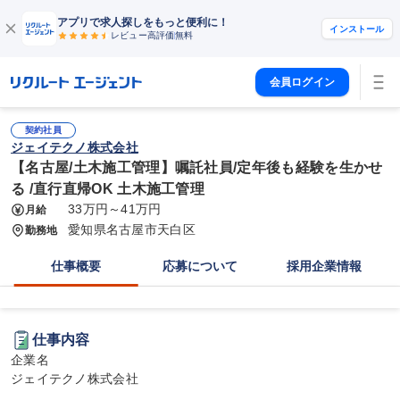
アプリで求人探しをもっと便利に！
インストール
レビュー高評価
無料
会員ログイン
契約社員
ジェイテクノ株式会社
【名古屋/土木施工管理】嘱託社員/定年後も経験を生かせ
る /直行直帰OK 土木施工管理
33万円～41万円
月給
愛知県名古屋市天白区
勤務地
仕事概要
応募について
採用企業情報
仕事内容
企業名

ジェイテクノ株式会社
