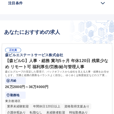
注目条件
あなたにおすすめの求人
正社員
森ビルエステートサービス株式会社
【森ビルG】人事・総務 賞与5ヶ月 年休120日 残業少な
め リモート可 福利厚生/労務/給与管理人事
森ビルグループの安定した環境で、バックオフィスから会社を支える人事・総務をお任せ
します。 労務と総務の業務をバランスよく担当し、ゆくゆくは制度改定などのコア業務
にも挑戦できる、やりがいある環境です。
月給
26万2000円～36万4000円
勤務地
東京都港区
業界未経験歓迎
年間休日120日以上
資格取得支援あり
介護休暇あり
転勤なし
未経験者歓迎
時短勤務あり