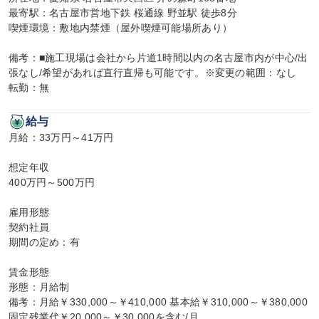
最寄駅：名古屋市営地下鉄 桜通線 野並駅 徒歩8分

喫煙環境：敷地内禁煙（屋外喫煙可能場所あり）

備考：■施工現場は会社から片道1時間以内の名古屋市内が中心/出
張なし/希望があれば直行直帰も可能です。※変更の範囲：なし

転勤：無
給与
月給：33万円～41万円

想定年収

400万円～500万円

雇用形態

契約社員

期間の定め：有

賃金形態

形態：月給制

備考：月給￥330,000～￥410,000 基本給￥310,000～￥380,000 
固定残業代￥20,000～￥30,000を含む/月
