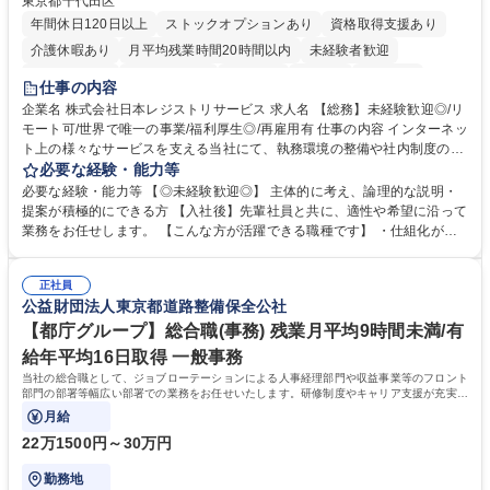
東京都千代田区
年間休日120日以上
ストックオプションあり
資格取得支援あり
介護休暇あり
月平均残業時間20時間以内
未経験者歓迎
住宅手当あり
時短勤務あり
研修あり
在宅OK
賞与あり
仕事の内容
完全週休2日制
交通費支給
駅近5分以内
土日祝休み
服装自由
企業名 株式会社日本レジストリサービス 求人名 【総務】未経験歓迎◎/リ
モート可/世界で唯一の事業/福利厚生◎/再雇用有 仕事の内容 インターネッ
ト上の様々なサービスを支える当社にて、執務環境の整備や社内制度の検
討、イベント運営などの幅広い業務を担当し、間接的に会社の生産性向上
必要な経験・能力等
や成長に貢献している部署です。 会社の全メンバーが安心して長く成果を
必要な経験・能力等 【◎未経験歓迎◎】 主体的に考え、論理的な説明・
発揮できる環境を整えるために、毎日のメンテナンスや維持管理に加え、
提案が積極的にできる方 【入社後】先輩社員と共に、適性や希望に沿って
新たな施策検討を積極的に行っていただき、会社全体を巻き込み課題解決
業務をお任せします。 【こんな方が活躍できる職種です】 ・仕組化が好
を推進。 ・オフィス運営：執務環境の整備・物品管理・社内規定整備/改
き/得意・協働の姿勢を持っている・優先順位付け、マルチタスクが得意・
善・イベント企画/運営・非常時の対応 など、本人の希望や適性によって
様々な立場で物事を考えられる・定型業務だけでなく突発的な出来事にも
幅広い業務の体得が可能で、多様なキャリアパスを描くことも可能です。
正社員
対処できる・新しいことに興味関心がある 【魅力】■自己啓発支援：資格
公益財団法人東京都道路整備保全公社
募集職種 【総務】未経験歓迎◎/リモート可/世界で唯一の事業/福利厚生◎/
取得や通信教育など費用の80%（年間25万円まで）を補助 ■住宅手当：家
再雇用有
賃の50%（月額7万円まで）を補助 学歴・資格 学歴：大学院 大学 語学
【都庁グループ】総合職(事務) 残業月平均9時間未満/有
力： 資格：
給年平均16日取得 一般事務
当社の総合職として、ジョブローテーションによる人事経理部門や収益事業等のフロント
部門の部署等幅広い部署での業務をお任せいたします。研修制度やキャリア支援が充実し
ております！ ※下記業務詳細
月給
22万1500円～30万円
勤務地