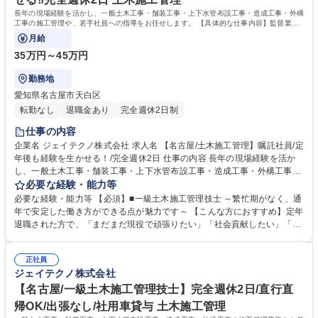
資格：1級建築施工管理技士 第一種運転免許普通自動車
長年の現場経験を活かし、一般土木工事・舗装工事・上下水管布設工事・造成工事・外構
工事の施工管理や、若手社員への指導をお任せします。 【具体的な仕事内容】監督業
務、安全・品質・原価・スケジュール管理
月給
35万円～45万円
勤務地
愛知県名古屋市天白区
転勤なし
退職金あり
完全週休2日制
仕事の内容
企業名 ジェイテクノ株式会社 求人名 【名古屋/土木施工管理】嘱託社員/定
年後も経験を生かせる！/完全週休2日 仕事の内容 長年の現場経験を活か
し、一般土木工事・舗装工事・上下水管布設工事・造成工事・外構工事の
施工管理や、若手社員への指導をお任せします。 【具体的な仕事内容】監
必要な経験・能力等
督業務、安全・品質・原価・スケジュール管理 【施工事例】名古屋市上下
必要な経験・能力等 【必須】■一級土木施工管理技士 ～繁忙期がなく、通
水道局（下水道築造工事）/名古屋市緑政土木局（運河橋改築工事 橋面工
年で安定した働き方ができる点が魅力です～ 【こんな方におすすめ】定年
および取付道工）/宅地造成工事等 【案件規模】公共工事の場合、担当は
退職された方で、「まだまだ現役で頑張りたい」「社会貢献したい」「培
一人1案件、工期1年 ※その他小規模現場を複数掛け持つ場合もありま
った技術・知識を伝承したい」という方、大歓迎です◎ 【企業の安定性】
す。 【全社案件の割合】官公庁：民間 =4：6 現場：社内の業務割合=8：
昭和28年の老舗企業。東証スタンダード の(株)AVANTIA100%出資子会社
2 ※施工管理業務のみで、工事作業は発生しません。 募集職種 【名古屋/
正社員
で受注が安定しています。 【社風】風通しが良く、何でも話せる社風で幅
ジェイテクノ株式会社
土木施工管理】嘱託社員/定年後も経験を生かせる！/完全週休2日
広い世代の方が在籍中◎ 【働きやすさ】施工現場は本社から片道1h以内
の名古屋市内が中心です。 学歴・資格 学歴：大学院 大学 高専 短大 専修
【名古屋/一級土木施工管理技士】完全週休2日/直行直
学校 高校 語学力： 資格：第一種運転免許普通自動車 1級土木施工管理技
帰OK/出張なし/社用車貸与 土木施工管理
士