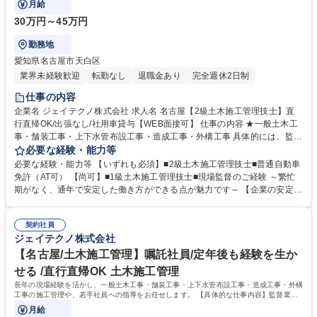
月給
30万円～45万円
勤務地
愛知県名古屋市天白区
業界未経験歓迎
転勤なし
退職金あり
完全週休2日制
仕事の内容
企業名 ジェイテクノ株式会社 求人名 名古屋【2級土木施工管理技士】直
行直帰OK/出張なし/社用車貸与【WEB面接可】 仕事の内容 ★一般土木工
事・舗装工事・上下水管布設工事・造成工事・外構工事 具体的には、監督
業務、安全管理、品質管理、進行スケジュール管理、原価管理、入社後は
必要な経験・能力等
ご経験を活かし、即戦力として活躍していただきます。 【施工事例】名古
必要な経験・能力等 【いずれも必須】■2級土木施工管理技士■普通自動車
屋市上下水道局（下水道築造工事）/名古屋市緑政土木局（運河橋改築工事
免許（AT可） 【尚可】■1級土木施工管理技士■現場監督のご経験 ～繁忙
橋面工および取付道工）/宅地造成工事等 【案件規模】公共工事の場合、
期がなく、通年で安定した働き方ができる点が魅力です～ 【企業の安定
担当は一人1案件、工期1年 ※その他小規模現場を複数掛け持つ場合もあ
性】昭和28年の老舗企業。東証スタンダード の(株)AVANTIA100%出資子
ります。 【全社案件の割合】官公庁：民間 =4：6 現場：社内の業務割合=
会社で受注が安定しています。 【働きやすさ】施工現場は本社から片道1
8：2 ※施工管理業務のみで、工事作業は発生しません。※変更の範囲：
契約社員
h以内の名古屋市内が中心です。現場からの直行直帰も可能◎働き方改革
ジェイテクノ株式会社
なし 募集職種 名古屋【2級土木施工管理技士】直行直帰OK/出張なし/社用
にも取り組んでおり、残業時間は平均20時間程度です。 【社風】風通し
車貸与【WEB面接可】
が良く、何でも話せる社風で幅広い世代の方が在籍中◎中途入社の方も全
【名古屋/土木施工管理】嘱託社員/定年後も経験を生か
体の1/3程いらっしゃいます。 学歴・資格 学歴：大学院 大学 高専 短大 専
せる /直行直帰OK 土木施工管理
修学校 高校 語学力： 資格：2級土木施工管理技士 1級土木施工管理技士
長年の現場経験を活かし、一般土木工事・舗装工事・上下水管布設工事・造成工事・外構
第一種運転免許普通自動車
工事の施工管理や、若手社員への指導をお任せします。 【具体的な仕事内容】監督業
務、安全・品質・原価・スケジュール管理
月給