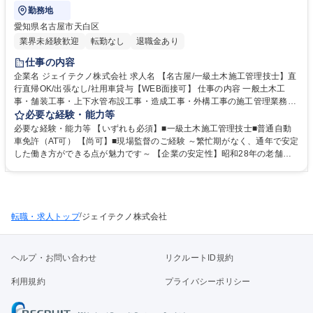
勤務地
愛知県名古屋市天白区
業界未経験歓迎
転勤なし
退職金あり
仕事の内容
企業名 ジェイテクノ株式会社 求人名 【名古屋/一級土木施工管理技士】直
行直帰OK/出張なし/社用車貸与【WEB面接可】 仕事の内容 一般土木工
事・舗装工事・上下水管布設工事・造成工事・外構工事の施工管理業務を
お任せします。具体的に監督業務、安全管理、品質管理、進行スケジュー
必要な経験・能力等
ル管理、原価管理等、ご経験を活かした仕事をお任せします。 ※施工管理
必要な経験・能力等 【いずれも必須】■一級土木施工管理技士■普通自動
業務のみで、工事作業は発生しません。※変更の範囲：なし 【施工事例】
車免許（AT可） 【尚可】■現場監督のご経験 ～繁忙期がなく、通年で安定
名古屋市上下水道局（下水道築造工事）/名古屋市緑生土木局（運河橋改築
した働き方ができる点が魅力です～ 【企業の安定性】昭和28年の老舗企
工事 橋面工および取付道工）/宅地造成工事等 【案件規模】公共工事の場
業。東証プライム の(株)AVANTIA100%出資子会社で受注が安定していま
合、担当は一人1案件、工期1年 ※その他小規模現場を複数掛け持つ場合
す。 【働きやすさ】施工現場は本社から片道1h以内の名古屋市内が中心
もあります。 【全社案件の割合】官公庁：民間 =4：6 現場：社内の業務
です。現場からの直行直帰も可能◎働き方改革にも取り組んでおり、残業
割合=8：2 募集職種 【名古屋/一級土木施工管理技士】直行直帰OK/出張な
時間は平均20時間程度です。 【社風】風通しが良く、何でも話せる社風
し/社用車貸与【WEB面接可】
/
転職・求人トップ
で幅広い世代の方が在籍中◎中途入社の方も全体の1/3程いらっしゃいま
ジェイテクノ株式会社
す。 学歴・資格 学歴：大学院 大学 高専 短大 専修学校 高校 語学力： 資
格：1級土木施工管理技士 第一種運転免許普通自動車
ヘルプ・お問い合わせ
リクルートID規約
利用規約
プライバシーポリシー