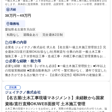
一般土木工事・舗装工事・上下水管布設工事・造成工事・外構工事の施工管理業務をお任
せします。具体的に監督業務、安全管理、品質管理、進行スケジュール管理、原価管理
等、ご経験を活かした仕事をお任せします。
月給
38万円～49万円
勤務地
愛知県名古屋市天白区
転勤なし
退職金あり
完全週休2日制
仕事の内容
企業名 ジェイテクノ株式会社 求人名 【名古屋/一級土木施工管理技士】完
全週休2日/直行直帰OK/出張なし/社用車貸与 仕事の内容 一般土木工事・
舗装工事・上下水管布設工事・造成工事・外構工事の施工管理業務をお任
せします。具体的に監督業務、安全管理、品質管理、進行スケジュール管
必要な経験・能力等
理、原価管理等、ご経験を活かした仕事をお任せします。 ※施工管理業務
必要な経験・能力等 【いずれも必須】■一級土木施工管理技士）■5年以上
のみで、工事作業は発生しません。※変更の範囲：なし 【施工事例】名古
の現場実務経験 ■普通自動車免許（AT可 ～繁忙期がなく、通年で安定した
屋市上下水道局（下水道築造工事）/名古屋市緑政土木局（運河橋改築工事
働き方ができる点が魅力です～ 【企業の安定性】昭和28年の老舗企業。
橋面工および取付道工）/宅地造成工事等 【案件規模】公共工事の場合、
東証スタンダード の(株)AVANTIA100%出資子会社で受注が安定していま
担当は一人1案件、工期1年 ※その他小規模現場を複数掛け持つ場合もあ
す。 【働きやすさ】施工現場は本社から片道1h以内の名古屋市内が中心
ります。 【全社案件の割合】官公庁：民間 =4：6 現場：社内の業務割合=
正社員
です。現場からの直行直帰も可能◎働き方改革にも取り組んでおり、残業
ジェイテクノ株式会社
8：2 募集職種 【名古屋/一級土木施工管理技士】完全週休2日/直行直帰O
時間は平均20時間程度です。 【社風】風通しが良く、何でも話せる社風
K/出張なし/社用車貸与
で幅広い世代の方が在籍中◎中途入社の方も全体の1/3程いらっしゃいま
【名古屋/土木工事現場マネジメント】未経験から国家
す。 学歴・資格 学歴：大学院 大学 高専 短大 専修学校 高校 語学力： 資
資格/直行直帰OK/WEB面接可 土木施工管理
格：1級土木施工管理技士 第一種運転免許普通自動車
土木工事の現場マネジメントをお任せします。実際の作業は協力会社の方が行うため、協