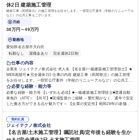
休2日 建築施工管理
建築工事（民間発注）の施工管理をお任せします。一部官公庁案件（学校のリニューアル
など）の公共工事もございます。
月給
38万円～49万円
勤務地
愛知県名古屋市天白区
転勤なし
退職金あり
完全週休2日制
仕事の内容
企業名 ジェイテクノ株式会社 求人名 【名古屋/一級建築施工管理技士】★
WEB面接可★完全週休2日 仕事の内容 建築工事（民間発注）の施工管理
をお任せします。一部官公庁案件（学校のリニューアルなど）の公共工事
もございます。 【具体的な業務】■作業工程管理・品質・安全・コスト管
必要な経験・能力等
理・人材管理等■新築工事、修繕、改修工事：マンションや公共施設、事
必要な経験・能力等 【いずれも必須】■一級建築施工管理技士■普通自動
務所に至るまで幅広く対応。 【施工事例】 ・吹上コミュニティーセンタ
車免許（AT可） 【尚可】■現場監督のご経験 ～繁忙期がなく、通年で安定
ー新築工事・民間集合住宅 大規模修繕工事 ・社会福祉法人大幸福祉会 フ
した働き方ができる点が魅力です～ 【企業の安定性】昭和28年の老舗企
レンズハウス小川 【案件の割合】官公庁：民間 =4：6 現場：社内の業務
業。東証スタンダード の(株)AVANTIA100%出資子会社で受注が安定して
割合=8：2 募集職種 【名古屋/一級建築施工管理技士】★WEB面接可★完
います。 【働きやすさ】施工現場は本社から片道1h以内の名古屋市内が
全週休2日
契約社員
中心です。現場からの直行直帰も可能◎働き方改革にも取り組んでおり、
ジェイテクノ株式会社
残業時間は平均20時間程度です。 【社風】風通しが良く、何でも話せる
社風で幅広い世代の方が在籍中◎中途入社の方も全体の1/3程いらっしゃ
【名古屋/土木施工管理】嘱託社員/定年後も経験を生か
います。 学歴・資格 学歴：大学院 大学 高専 短大 専修学校 高校 語学力：
せる!/完全週休2日 土木施工管理