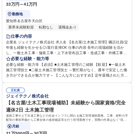
33万円～41万円
勤務地
愛知県名古屋市天白区
業界未経験歓迎
転勤なし
退職金あり
仕事の内容
企業名 ジェイテクノ株式会社 求人名 【名古屋/土木施工管理】嘱託社員/定
年後も経験を生かせる◎/直行直帰OK 仕事の内容 長年の現場経験を活か
し、一般土木工事・舗装工事・上下水管布設工事・造成工事・外構工事の
施工管理や、若手社員への指導をお任せします。 【具体的な仕事内容】監
必要な経験・能力等
督業務、安全・品質・原価・スケジュール管理 【施工事例】名古屋市上下
必要な経験・能力等 【必須】■土木施工管理のご経験 【歓迎】■一級土木
水道局（下水道築造工事）/名古屋市緑生土木局（運河橋改築工事 橋面工
施工管理技士 ■二級土木施工管理技士 ～繁忙期がなく、通年で安定した働
および取付道工）/宅地造成工事等 【案件規模】公共工事の場合、担当は
き方ができる点が魅力です～ 【こんな方におすすめ】定年退職された方
一人1案件、工期1年 ※その他小規模現場を複数掛け持つ場合もありま
で、「まだまだ現役で頑張りたい」「社会貢献したい」「培った技術・知
す。 【全社案件の割合】官公庁：民間 =4：6 現場：社内の業務割合=8：
識を伝承したい」という方、大歓迎です◎ 【企業の安定性】昭和28年の
2 ※施工管理業務のみで、工事作業は発生しません。※変更の範囲：なし
正社員
老舗企業。東証プライム の(株)AVANTIA100%出資子会社で受注が安定し
ジェイテクノ株式会社
募集職種 【名古屋/土木施工管理】嘱託社員/定年後も経験を生かせる◎/直
ています。 【社風】風通しが良く、何でも話せる社風で幅広い世代の方が
行直帰OK
在籍中◎ 【働きやすさ】施工現場は本社から片道1h以内の名古屋市内が
【名古屋/土木工事現場補助】未経験から国家資格/完全
中心です。 学歴・資格 学歴：大学院 大学 高専 短大 専修学校 高校 語学
週休2日 土木施工管理
力： 資格：第一種運転免許普通自動車 1級土木施工管理技士 2級土木施工
道路工事や上下水道工事などの社会インフラに関わる施工管理補助業務。工事、材料の手
管理技士
配等の事前準備から工事全体の進捗確認等を行う管理業務です。実際の作業はなく"現場
を見る側・動かず側"の業務となります。
月給
21万5000円～30万円