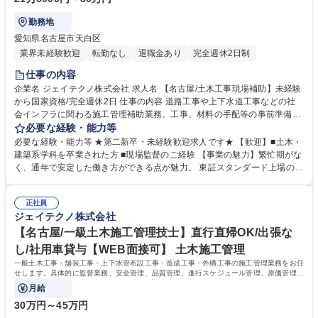
勤務地
愛知県名古屋市天白区
業界未経験歓迎
転勤なし
退職金あり
完全週休2日制
仕事の内容
企業名 ジェイテクノ株式会社 求人名 【名古屋/土木工事現場補助】未経験
から国家資格/完全週休2日 仕事の内容 道路工事や上下水道工事などの社
会インフラに関わる施工管理補助業務。工事、材料の手配等の事前準備か
ら工事全体の進捗確認等を行う管理業務です。実際の作業はなく"現場を
必要な経験・能力等
見る側・動かず側"の業務となります。 【具体的な仕事内容】工事のスケ
必要な経験・能力等 ★第二新卒・未経験歓迎求人です★ 【歓迎】■土木・
ジュール管理や近隣住民の方への事前のお知らせ、安全・品質の管理な
建築系学科を卒業された方 ■現場監督のご経験 【事業の魅力】繁忙期がな
ど、現場の管理・進行を監督することが主な仕事です。 【工事事例】名古
く、通年で安定した働き方ができる点が魅力。 東証スタンダード上場のA
屋市上下水道局（下水道築造工事）/名古屋市緑政土木局（運河橋改築工事
VANTIA100%出資子会社で受注が安定しています。 【入社後】入社して
橋面工および取付道工）/宅地造成工事等 【案件規模】公共工事の場合、
から資格取得可能で、支援・奨励金制度も充実。グループ全体の研修に加
担当は一人1案件、工期1年 【全社案件の割合】官公庁：民間 =4：6 現
正社員
え、先輩社員のもとでOJTで仕事を覚えていただけます。一生涯使える確
ジェイテクノ株式会社
場：社内の業務割合=8：2 募集職種 【名古屋/土木工事現場補助】未経験
かな知識と技術を身につけていくことができます。 【社風】風通しが良
から国家資格/完全週休2日
く、何でも話せる社風で幅広い世代の方が在籍中◎ ※経験の浅い方もご安
【名古屋/一級土木施工管理技士】直行直帰OK/出張な
心下さい。資格の勉強も教えて貰える環境です。 学歴・資格 学歴：大学
し/社用車貸与【WEB面接可】 土木施工管理
院 大学 高専 短大 専修学校 高校 語学力： 資格：第一種運転免許普通自動
一般土木工事・舗装工事・上下水管布設工事・造成工事・外構工事の施工管理業務をお任
車
せします。具体的に監督業務、安全管理、品質管理、進行スケジュール管理、原価管理
等、ご経験を活かした仕事をお任せします。
月給
30万円～45万円