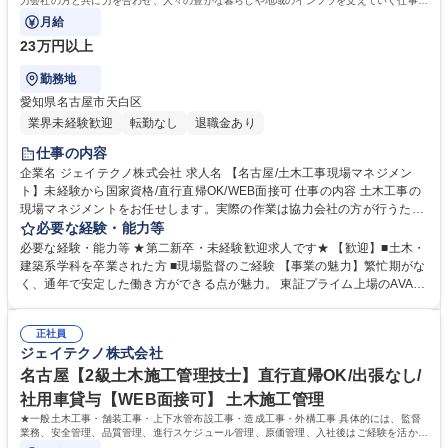
力会社の方と共に力を合わせ、人々の豊かな暮らしや地域のインフラを支えていく仕事に
なります。※変更の範囲：なし
月給
23万円以上
勤務地
愛知県名古屋市天白区
業界未経験歓迎
転勤なし
退職金あり
仕事の内容
企業名 ジェイテクノ株式会社 求人名 【名古屋/土木工事現場マネジメン
ト】未経験から国家資格/直行直帰OK/WEB面接可 仕事の内容 土木工事の
現場マネジメントをお任せします。実際の作業は協力会社の方が行うた
め、協力会社の方と共に力を合わせ、人々の豊かな暮らしや地域のインフ
必要な経験・能力等
ラを支えていく仕事になります。※変更の範囲：なし 【具体的な仕事内
必要な経験・能力等 ★第二新卒・未経験歓迎求人です★ 【歓迎】■土木・
容】工事のスケジュール管理や近隣住民の方への事前のお知らせ、安全・
建築系学科を卒業された方 ■現場監督のご経験 【事業の魅力】繁忙期がな
品質の管理など、現場の管理・進行を監督することが主な仕事です。 【工
く、通年で安定した働き方ができる点が魅力。 東証プライム上場のAVAN
事事例】名古屋市上下水道局（下水道築造工事）/名古屋市緑生土木局（運
TIA100%出資子会社で受注が安定しています。 【入社後】入社してから
河橋改築工事 橋面工および取付道工）/宅地造成工事等 【案件規模】公共
資格取得可能で、支援・奨励金制度も充実。グループ全体の研修に加え、
工事の場合、担当は一人1案件、工期1年 【全社案件の割合】官公庁：民
正社員
先輩社員のもとでOJTで仕事を覚えていただけます。一生涯使える確かな
ジェイテクノ株式会社
間 =4：6 現場：社内の業務割合=8：2 募集職種 【名古屋/土木工事現場マ
知識と技術を身につけていくことができます。 【社風】風通しが良く、何
ネジメント】未経験から国家資格/直行直帰OK/WEB面接可
でも話せる社風で幅広い世代の方が在籍中◎ ※経験の浅い方もご安心下さ
名古屋【2級土木施工管理技士】直行直帰OK/出張なし/
い。資格の勉強も教えて貰える環境です。 学歴・資格 学歴：大学院 大学
社用車貸与【WEB面接可】 土木施工管理
高専 短大 専修学校 高校 語学力： 資格：第一種運転免許普通自動車
★一般土木工事・舗装工事・上下水管布設工事・造成工事・外構工事 具体的には、監督
業務、安全管理、品質管理、進行スケジュール管理、原価管理、入社後はご経験を活か
し、即戦力として活躍していただきます。