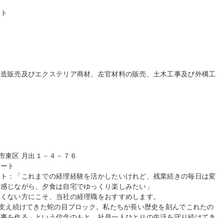
ト

製造販売及びエクステリア商材、左官材料の販売、土木工事及び外構工
本市東区 月出１－４－７６

ート

ント：「これまでの経理経験を活かしたいけれど、残業続きの毎日は変
感じながら、夕食は自宅でゆっくり楽しみたい」

くない方にこそ、当社の経理職をおすすめします。

を支え続けてきた蛇の目ブロック。私たちが長い歴史を刻んでこれたの
仕事を作る」という信念のもと、社員一人ひとりの生活を守り続けてき