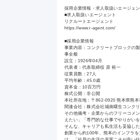
採用企業情報・求人取扱いエージェン
■求人取扱いエージェント

リクルートエージェント

https://www.r-agent.com/

■採用企業情報

事業内容：コンクリートブロックの
事全般

設立：1926年04月

代表者：代表取締役 原 裕一

従業員数：27人

平均年齢：45.0歳

資本金：10百万円

株式公開：非公開

本社所在地：〒862-0920 熊本県熊
関連会社：株式会社城南曙生コンクリ
その他備考・企業からのフリーコメ
えたい」「専門的な仕事でやりがいを
そんな、キャリアも私生活も妥協した
創業から約100年、熊本のインフラ
は、「社員の生活の充実こそが良い