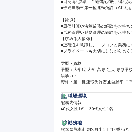
■日商簿記2級、全経簿記2級、簿記実
■普通自動車第一種運転免許（AT限定
【歓迎】

■原価計算や決算業務の経験をお持ちの
■労務管理や勤怠管理の経験をお持ちの
【求める人物像】

■正確性を意識し、コツコツと業務に取
■プライベートも大切にしながら長く働
学歴・資格

学歴：大学院 大学 高専 短大 専修学校
語学力：

資格：第一種運転免許普通自動車 日
職場環境
配属先情報

40代女性1名、20代女性1名
勤務地
熊本県熊本市東区月出1丁目4番76号
