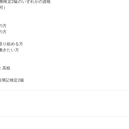
務検定2級のいずれかの資格

可）

方

方

り組める方

きたい方

 高校

商簿記検定2級