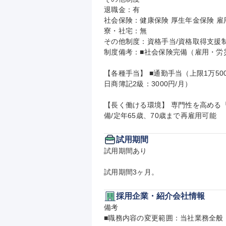
退職金：有

社会保険：健康保険 厚生年金保険 雇用
寮・社宅：無

その他制度：資格手当/資格取得支援制
制度備考：■社会保険完備（雇用・労
【各種手当】 ■通勤手当（上限1万500
日商簿記2級：3000円/月）

【長く働ける環境】 専門性を高める
備/定年65歳、70歳まで再雇用可能
試用期間
試用期間あり

試用期間3ヶ月。
採用企業・紹介会社情報
備考

■職務内容の変更範囲：当社業務全般
