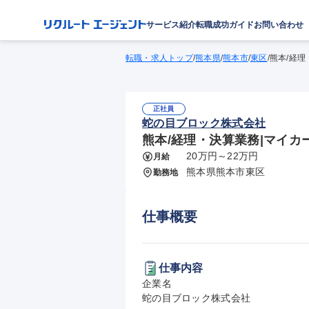
サービス紹介
転職成功ガイド
お問い合わせ
転職・求人トップ
/
熊本県
/
熊本市
/
東区
/
熊本/経理
正社員
蛇の目ブロック株式会社
熊本/経理・決算業務|マイカ
20万円～22万円
月給
熊本県熊本市東区
勤務地
仕事概要
仕事内容
企業名

蛇の目ブロック株式会社
