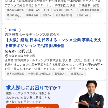
記3級以上必須/年次決算や経営分析へ挑戦可能 仕事の内容 キヤノンビズ
アテンダの経理事務からスタートし、将来的には決算・予算統制・経営分
析など、経理のスペシャリストとして専門性を深めていただけるポジショ
業界未経験歓迎
副業・WワークOK
年間休日120日以上
資格取得支援あり
ンです。簿記の知識を活かして着実に成長できます。 ■伝票入力・経費精
時短勤務あり
退職金あり
在宅OK
完全週休2日制
土日祝休み
算・入出金管理・請求書作成などの日次経理実務 ■月次・年次決算業務の
服装自由
サポートおよび電子帳簿保存法への対応業務 ■各部門からの経理関連の問
い合わせ対応 ■将来的には連結決算、予算統制、税務、経営分析など管理
正社員
会計領域へも関与 ■Excel（基本関数）を活用した効率的なデータ集計お
吉本興業ホールディングス株式会社
よび資料作成 募集職種 Canonグループ【経理】簿記3級以上必須/年次決
【大阪】経理:日本を代表するエンタメ企業 事業を支え
算や経営分析へ挑戦可能
る重要ポジションで活躍 財務会計
26万円以上
月給
大阪府大阪市中央区
企業名 吉本興業ホールディングス株式会社 求人名 【大阪】経理：日本を
代表するエンタメ企業★事業を支える重要ポジションで活躍 仕事の内容 ■
お笑い芸人をはじめ、俳優、アイドル、スポーツ選手、文化人など、6,00
0名以上が所属する総合エンターテインメント企業。ご入社いただく方に
業界未経験歓迎
年間休日120日以上
退職金あり
土日祝休み
は財務諸表作成や決算業務、予算管理/分析などの業務をお任せ。 【具体
的には…】 ■経理部、収支管理部 部長のサポート業務 ■グループ会社の予
算実績管理、決算管理業務、収支管理 ■DX推進業務 など ※お任せする業
求人探し
お困り
に
ですか？
務はご経験に応じて面接内でご相談させていただきます。 募集職種 【大
業界トップクラスの求人件数から
阪】経理：日本を代表するエンタメ企業★事業を支える重要ポジションで
あなたの力を最大限に発揮できる
活躍
求人探しをお手伝いします。