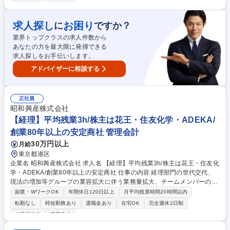
算業務■経理業務のフロー見直し■新たなシステム導入の提案・実行 自
社・クライアントの業務経験を通して、業務改善や効率化にも積極的に関
われるため、ただ作業をこなすだけでなく、自分の取り組みやアイデアで
求人探し
お困り
に
ですか？
会社に貢献するやりがいを感じられます。 募集職種 【新橋/経理】完全週
業界トップクラスの求人件数から
休2日で年休120日と働きやすい環境/正社員登用有
あなたの力を最大限に発揮できる
求人探しをお手伝いします。
アドバイザーに相談する
正社員
昭和興産株式会社
【経理】平均残業3h/株主は花王・住友化学・ADEKA/
創業80年以上の安定商社 管理会計
30万円以上
月給
東京都港区
企業名 昭和興産株式会社 求人名 【経理】平均残業3h/株主は花王・住友化
学・ADEKA/創業80年以上の安定商社 仕事の内容 経理部門の世代交代、
現法の増加等グループの業容拡大に伴う業務量拡大、チームメンバーのラ
イフイベントに対応した安定的な体制構築を目指した増員となります。 経
副業・WワークOK
年間休日120日以上
月平均残業時間20時間以内
理部門の将来を担う中核人材として活躍していただける方を是非お迎えし
転勤なし
時短勤務あり
退職金あり
在宅OK
完全週休2日制
たいです。経理全般はもちろん、指導育成も担えるようになることを期待
土日祝休み
服装自由
しています。 【主な業務内容】■月次/年次決算業務等の会計業務■売掛
金・買掛金等の債権管理業務■有価証券・固定資産管理、為替ポジション