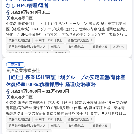
が魅力。残業も少なく働きやすい環境です。 募集職種 【経理】土台があ
なし BPO管理/運営
るから安心の内製化推進／経営直下で腰を据えて専門性を発揮
26万6340円以上
月給
東京都墨田区
企業名 株式会社ＬＩＸＩＬ住生活ソリューション 求人名 契）東京都墨田
区【経理事務】LIXILグループ/残業ほぼなし 仕事の内容 住生活関連企業に
特化したBPO事業を行う当社のサブ管理者のポジションです。実務を行う
パート社員の納期管理・フォローのマネジメントを中心に、受託している
業界未経験歓迎
年間休日120日以上
資格取得支援あり
企業様の日常経理事務の実作業をお任せ致します。 ■受託企業での日常経
月平均残業時間20時間以内
転勤なし
時短勤務あり
退職金あり
在宅OK
理の実作業（仕分け・売掛金管理・経費精算、等） ■実務を行うパート社
完全週休2日制
土日祝休み
服装自由
員のフォロー、成果物のクオリティや納期の管理等のマネジメント業務全
般 ■特徴：1人あたり3社前後を担当。管理者とパートのチーム制で、1案
正社員
件に正社員含む2名以上の管理者を配置するため、互いに安心して相談し
東洋産業株式会社
フォローし合える環境です。 （仕訳、経費精算、支払処理、売掛金管理、
【経理】残業15H/東証上場グループの安定基盤/育休産
月次決算補助等）の実作業 募集職種 契）東京都墨田区【経理事務】LIXIL
グループ/残業ほぼなし
休復帰率100%/積極採用中 経理/財務事務
24万5900円～31万4900円
月給
東京都大田区
企業名 東洋産業株式会社 求人名 【経理】残業15H/東証上場グループの安
定基盤/育休産休復帰率100％/積極採用中 仕事の内容 ■東証上場・東洋電
機製造グループの安定企業にて経理業務をお任せします。 ■入社直後は伝
票処理や経費精算からスタートし、段階的に月次・年次決算や予算管理、
業界未経験歓迎
年間休日120日以上
資格取得支援あり
親会社経理部門とのやりとり等へ幅を広げます。 【入社後】■日常業務：
月平均残業時間20時間以内
転勤なし
時短勤務あり
退職金あり
経理伝票処理、経費精算、帳簿等の管理 【慣れてきたら】■決算業務：月
完全週休2日制
土日祝休み