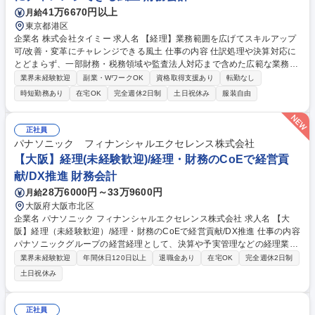
41万6670円以上
月給
東京都港区
企業名 株式会社タイミー 求人名 【経理】業務範囲を広げてスキルアップ
可/改善・変革にチャレンジできる風土 仕事の内容 仕訳処理や決算対応に
とどまらず、一部財務・税務領域や監査法人対応まで含めた広範な業務を
担っています。経理としてより広いスキル・経験を積みたい方にとって、
業界未経験歓迎
副業・WワークOK
資格取得支援あり
転勤なし
非常に挑戦しがいのあるポジションです。 【業務内容】 ■月次決算業務■
時短勤務あり
在宅OK
完全週休2日制
土日祝休み
服装自由
四半期・年次決算補助■経費精算対応■発注申請等の事務処理 【希望・経
験に応じてチャレンジ可能な業務】 ■税務対応（税金計算含む）■監査法
人対応■有価証券報告書・計算書類等の開示資料作成■その他、業績管理や
正社員
業務改善プロジェクト など 募集職種 【経理】業務範囲を広げてスキルア
パナソニック フィナンシャルエクセレンス株式会社
ップ可/改善・変革にチャレンジできる風土
【大阪】経理(未経験歓迎)/経理・財務のCoEで経営貢
献/DX推進 財務会計
28万6000円～33万9600円
月給
大阪府大阪市北区
企業名 パナソニック フィナンシャルエクセレンス株式会社 求人名 【大
阪】経理（未経験歓迎）/経理・財務のCoEで経営貢献/DX推進 仕事の内容
パナソニックグループの経営経理として、決算や予実管理などの経理業務
から、ＤＸ・ＡＩを活用した業務プロセス改善、経営管理の支援まで幅広
業界未経験歓迎
年間休日120日以上
退職金あり
在宅OK
完全週休2日制
く担当。 ・経理・会計業務（決算、工場会計、予実・資金管理等） ・業
土日祝休み
務プロセス改善（ＤＸ・ＡＩ活用の業務効率化） ・事業戦略支援（目標策
定の基礎業務等） ・内部統制、経営分析、経営管理など 専門性を高めな
がら、業務改善や周囲との連携においてリーダーシップを発揮し、将来的
正社員