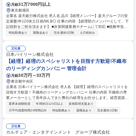
31万7000円以上
月給
東京都港区
企業名 楽天銀行株式会社 求人名 品川【経理メンバー】楽天グループの安
定基盤/年120休土日祝/WLB◎ 仕事の内容 【経理部のメンバーとして、下
記役割をご担当頂きます】 ■決算関連業務※チームにて対応 ■税務申告、
各種報告書作成 【具体的には】■月次・四半期・年度決算（財務諸表作
時短勤務あり
退職金あり
完全週休2日制
土日祝休み
成、決算業務）■連結業務（子会社の連結及び親会社への情報提供）■決算
短信などの開示資料、計算書類等を初めとする各種報告書作成■税務申告■
後進の指導・育成■その他経理業務全般■JGAAP・IFRSのマルチ会計基準
正社員
で行う経理処理■新サービス・新商品立案時の会計処理・事務フロー等の
日本バイリーン株式会社
検討 募集職種 品川【経理メンバー】楽天グループの安定基盤/年120休土
【経理】経理のスペシャリストを目指す方歓迎!不織布
日祝/WLB◎
のリーディングカンパニー 管理会計
30万円～33万円
月給
東京都中央区
企業名 日本バイリーン株式会社 求人名 【経理】経理のスペシャリストを
目指す方歓迎！不織布のリーディングカンパニー 仕事の内容 不織布の専
業メーカーとして長年歩んできた弊社の経理をお任せします。経営資源で
あるヒト・モノ・カネのうち、「カネ」の動きを管理することで、会社経
業界未経験歓迎
年間休日120日以上
資格取得支援あり
営の活動全般を計数的に把握する役割を担っています。 決算や税務報告の
月平均残業時間20時間以内
時短勤務あり
退職金あり
完全週休2日制
みならず資金調達・運用などを通じてグローバルに多角展開する当社グル
ープ全体の経営の成果を明らかにします。将来的に、親会社Freudenberg
との連携業務にもかかわっていただく予定です。【詳細】■出納業務(経費
正社員
精算確認、経費払い確認、SAP 伝票転記、ファイリング)■決算業務(四半
カルチュア・エンタテインメント グループ株式会社