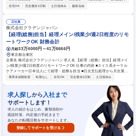
能です。 部の中心となるプレイヤークラスを募集します。将来的には親会
在宅OK
完全週休2日制
土日祝休み
服装自由
社であるTOPPAN社との連結決算までご経験を積むことができる環境で
す。 【具体的な業務】＜月次決算業務＞・経費申請、従業員の立替精算チ
ェック・売上、売上原価等の会計伝票の起票・債権管理（入金消込、請求
正社員
書発行のチェック）・債務管理（振込処理、各種税金納付）※会計システ
株式会社クラデンジャパン
ムははオービックを使用します。 募集職種 【東京/経理担当】「ブックラ
【経理(総務)担当】経理メイン/残業少/週2日程度のリモ
イブ」運営/TOPPANグループ/フレックス/リモート有
ートワークOK 財務会計
33万4000円～41万6666円
月給
東京都台東区
企業名 株式会社クラデンジャパン 求人名 【経理（総務）担当】経理メイ
ン/残業少/週2日程度のリモートワークOK 仕事の内容 ■スイス系オーラル
ケアメーカー日本法人にて経理・総務を担当 ■日次支払処理から月次業
務、会計事務所連携まで幅広くお任せ ■経理・総務が8：2くらいの業務量
業界未経験歓迎
転勤なし
在宅OK
完全週休2日制
土日祝休み
で経理業務がメインになります。 【具体的には】■支払請求書確認、日次
入出金管理、資金繰表作成 ■FBデータ作成、振込対応、海外送金（月1回
程度） ■源泉税・住民税・立替経費支払、証憑管理 ■会計事務所との月次
求人探し
入社まで
から
連携・仕訳確認 ■電話（0～5件/日）・来客対応、備品管理など総務業務※
サポートします！
来客は業者の方がメイン/リモート勤務も多いので備品管理等の総務業務は
少なめ 募集職種 【経理（総務）担当】経理メイン/残業少/週2日程度のリ
求人の紹介をはじめ、書類添削や
モートワークOK
面談対策、内定後の手続きまで
あなたの転職活動をサポートします。
登録してサポートを受ける