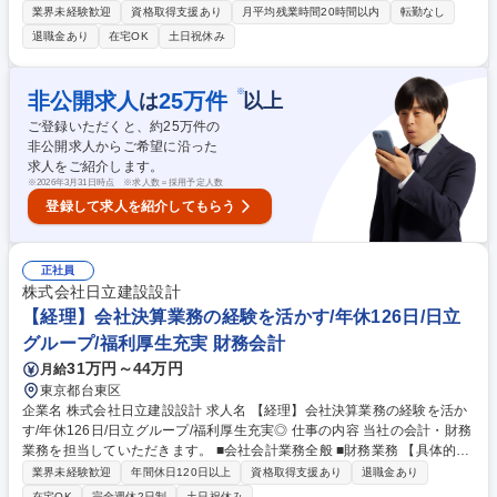
経理実務を担っていただき、将来的には部門内で中心的な役割を果たして
業界未経験歓迎
資格取得支援あり
月平均残業時間20時間以内
転勤なし
いただくことを期待しています 【業務内容】■預金管理、資金管理■支払
退職金あり
在宅OK
土日祝休み
処理、経費精算(内容確認含む)■仕訳計上、帳簿管理(レビュー含む)■売掛
金・債権管理■固定資産管理■商標等の無形資産管理■月次・年次決算対応
(進行管理含む)■予算策定および予実管理(管理会計)■金融機関、税理士等
※
非公開求人
25
万件
は
以上
の外部関係者対応■経理関連システム運用・管理 ※また業務フローの見直
ご登録いただくと、約
25
万件の
しや効率化,システム活用の高度化 等、実務に基づいた改善活動にも主体
非公開求人からご希望に沿った
的に関与いただきます 募集職種 【東京】経理｜業界最大級／福利厚生◎
求人をご紹介します。
年間休日120日以上
※
2026年3月31日時点 ※求人数＝採用予定人数
登録して求人を紹介してもらう
正社員
株式会社日立建設設計
【経理】会社決算業務の経験を活かす/年休126日/日立
グループ/福利厚生充実 財務会計
31万円～44万円
月給
東京都台東区
企業名 株式会社日立建設設計 求人名 【経理】会社決算業務の経験を活か
す/年休126日/日立グループ/福利厚生充実◎ 仕事の内容 当社の会計・財務
業務を担当していただきます。 ■会社会計業務全般 ■財務業務 【具体的に
は】 ・決算書作成・納税・原価計算・原価管理・財産管理他 ・資金管
業界未経験歓迎
年間休日120日以上
資格取得支援あり
退職金あり
理・予算管理他 【採用背景】案件の増加に伴い、業務の効率の改善を目指
在宅OK
完全週休2日制
土日祝休み