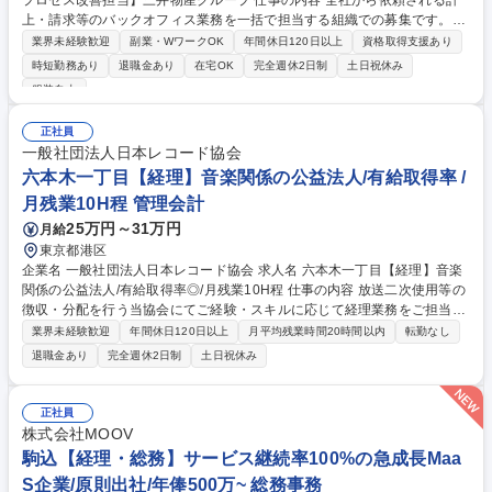
プロセス改善担当】三井物産グループ 仕事の内容 全社から依頼される計
上・請求等のバックオフィス業務を一括で担当する組織での募集です。経
理の定常事務業務をご担当いただきつつ、プロセス改善やシステム導入を
業界未経験歓迎
副業・WワークOK
年間休日120日以上
資格取得支援あり
企画し、実現に向けて取り組んでいただきます。 以下業務の中から、ご経
時短勤務あり
退職金あり
在宅OK
完全週休2日制
土日祝休み
験を踏まえて決定した業務を担当いただきます。 ■制度会計に基づく債権
服装自由
計上、請求管理および債務計上、支払手続（金額・請求区分・領収書等の
不備がないか確認） ■輸出入代金決済等、外国為替関連事務 ■資金受払等
正社員
関連業務 ■モニタリング等プロセス管理を通じた内部統制対応 募集職種
一般社団法人日本レコード協会
【経理事務リーダー ※業務リーダー/業務プロセス改善担当】三井物産グ
六本木一丁目【経理】音楽関係の公益法人/有給取得率 /
ループ
月残業10H程 管理会計
25万円～31万円
月給
東京都港区
企業名 一般社団法人日本レコード協会 求人名 六本木一丁目【経理】音楽
関係の公益法人/有給取得率◎/月残業10H程 仕事の内容 放送二次使用等の
徴収・分配を行う当協会にてご経験・スキルに応じて経理業務をご担当い
たします。日次処理（伝票確認・処理）、月次処理（伝票入力、振替仕
業界未経験歓迎
年間休日120日以上
月平均残業時間20時間以内
転勤なし
訳、月次試算表の科目残高照合）、決算処理（残高確定、 決算整理の仕
退職金あり
完全週休2日制
土日祝休み
訳、決算書作成）入社後は日次・月次業務をお任せしていく想定です。経
理業務に慣れていただきながら、将来的には決算業務 税務業務などもお任
せします。【ポジションの魅力】レコード業界全体を見渡すことができ、
正社員
業界の流れをいち早く察知しどのようなことを仕掛けてくかの予算立てま
株式会社MOOV
で関われます。社団法人という公益の会計スキル全体を学ぶことができ、
駒込【経理・総務】サービス継続率100%の急成長Maa
また将来の管理職候補としての活躍にも期待します。 募集職種 六本木一
S企業/原則出社/年俸500万~ 総務事務
丁目【経理】音楽関係の公益法人/有給取得率◎/月残業10H程