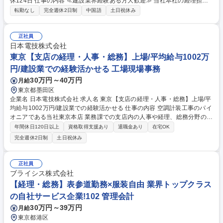
休124日 仕事の内容 ≪建設業界経験ある方大歓迎≫ 当社本社の経理担当
として勤務いただきます。 【業務内容】 ・日常経理業務全般（仕訳入
転勤なし
完全週休2日制
中国語
土日祝休み
力、入出金管理、経費精算） ・売掛金・買掛金管理・月次決算業務・年次
決算補助・消費税対応 ・税理士との連携・台湾本社への月次財務報告資料
作成 ・本社との会計データ連携・請求書の発行および関連書類の管理 ・
正社員
内部統制対応補助 募集職種 中国語が生かせる【新宿/経理】台湾の大手半
日本電技株式会社
導体メーカーの日本法人/年休124日
東京【支店の経理・人事・総務】上場/平均給与1002万
円/建設業での経験活かせる 工場現場事務
30万円～40万円
月給
東京都墨田区
企業名 日本電技株式会社 求人名 東京【支店の経理・人事・総務】上場/平
均給与1002万円/建設業での経験活かせる 仕事の内容 空調計装工事のパイ
オニアである当社東京本店 業務課での支店内の人事や経理、総務分野のバ
ックオフィス業務をお任せします。将来的には数年後にマネージャーのポ
年間休日120日以上
資格取得支援あり
退職金あり
在宅OK
ジションでご活躍いただける方を募集します。 支店/事業所内でのバック
完全週休2日制
土日祝休み
オフィス事務が主な業務です。 ■工事出来高請求書の作成、請求管理など
の経理業務 ■工事仕入品の発注、納期管理、支払いなどの購買業務 ■支店
内社員の労務、勤怠管理 ■安全書類作成や入札関連資料の準備など、各事
正社員
務業務 (採用背景)支店内の業務量の増加による増員募集 募集職種 東京
ブライシス株式会社
【支店の経理・人事・総務】上場/平均給与1002万円/建設業での経験活か
【経理・総務】表参道勤務×服装自由 業界トップクラス
せる
の自社サービス企業!102 管理会計
30万円～39万円
月給
東京都港区