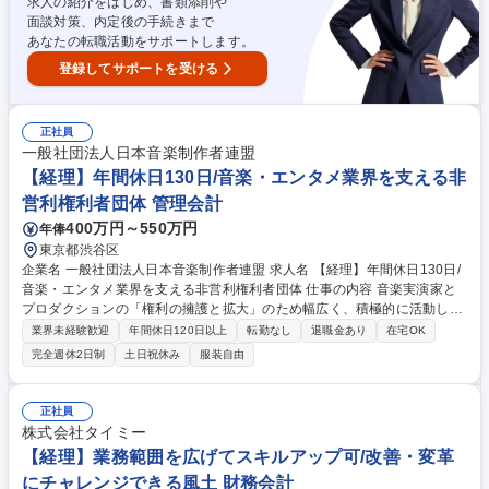
求人の紹介をはじめ、書類添削や
面談対策、内定後の手続きまで
あなたの転職活動をサポートします。
登録してサポートを受ける
正社員
一般社団法人日本音楽制作者連盟
【経理】年間休日130日/音楽・エンタメ業界を支える非
営利権利者団体 管理会計
400万円～550万円
年俸
東京都渋谷区
企業名 一般社団法人日本音楽制作者連盟 求人名 【経理】年間休日130日/
音楽・エンタメ業界を支える非営利権利者団体 仕事の内容 音楽実演家と
プロダクションの「権利の擁護と拡大」のため幅広く、積極的に活動して
いる当団体にて経理総務担当を募集します。 【参考:音制連とは】http://w
業界未経験歓迎
年間休日120日以上
転勤なし
退職金あり
在宅OK
ww.fmp.or.jp/about ■伝票起票/データ入力(会計ソフト使用)■小口現金管理
完全週休2日制
土日祝休み
服装自由
■売掛/買掛金管理■書類ファイリング■決算取りまとめ■税務対応(会計事務
所と協働)■ほか総務業務等。★経理が主業務ですが、総務機能も兼ねる部
署のため、関係者との会合調整等の総務業務も一部お任せします。★当団
正社員
体は業界を代表する音楽プロダクション関係者が理事を務めているため、
株式会社タイミー
関係各所での丁寧な対応や、団体の事業推進につながる調整などが重要と
【経理】業務範囲を広げてスキルアップ可/改善・変革
なります。 募集職種 【経理】年間休日130日/音楽・エンタメ業界を支え
にチャレンジできる風土 財務会計
る非営利権利者団体