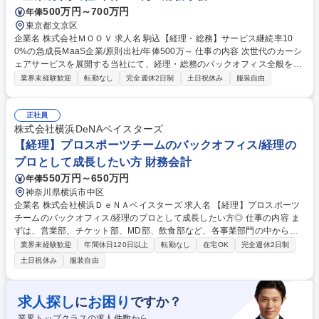
500万円～700万円
年俸
東京都文京区
企業名 株式会社ＭＯＯＶ 求人名 駒込【経理・総務】サービス継続率10
0%の急成長MaaS企業/原則出社/年俸500万～ 仕事の内容 次世代のカーシ
ェアサービスを展開する当社にて、経理・総務のバックオフィス全般をお
任せします。月次の請求書管理や支払い対応など経理事務を軸に、備品・
業界未経験歓迎
転勤なし
完全週休2日制
土日祝休み
服装自由
契約書管理など総務業務まで幅広く担うポジションです。 急成長スタート
アップのバックオフィス体制を支え、土台を構築していただきます。 ■経
理：請求書・領収書の発行や受領、管理、支払い処理、入金確認、売買掛
正社員
管理、経費精算、月次収支集計、税理士連携 ■総務：備品・消耗品の在庫
株式会社横浜DeNAベイスターズ
管理や発注、契約書の作成補助や管理・更新、郵便物対応、書類ファイリ
【経理】プロスポーツチームのバックオフィス/経理の
ング、オフィス環境整備 【業務内容の変更範囲】当社の指定する業務 募
プロとして成長したい方 財務会計
集職種 駒込【経理・総務】サービス継続率100%の急成長MaaS企業/原則
550万円～650万円
年俸
出社/年俸500万～
神奈川県横浜市中区
企業名 株式会社横浜ＤｅＮＡベイスターズ 求人名 【経理】プロスポーツ
チームのバックオフィス/経理のプロとして成長したい方◎ 仕事の内容 ま
ずは、営業部、チケット部、MD部、飲食部など、各事業部門の中から担
当部門をいくつかお持ちいただき、部門の担当者と寄り添いながら担当部
業界未経験歓迎
年間休日120日以上
転勤なし
在宅OK
完全週休2日制
門の月次決算を一貫して担当します。 ◆具体的な業務 ・決算業務 (月次、
土日祝休み
服装自由
年次) ・社内の決算業務インフラの構築など業務フローの改善 ・連結決算
及び親会社への決算報告 ・その他、球団及び連結子会社の経理/税務全般
募集職種 【経理】プロスポーツチームのバックオフィス/経理のプロとし
求人探し
お困り
に
ですか？
て成長したい方◎
業界トップクラスの求人件数から