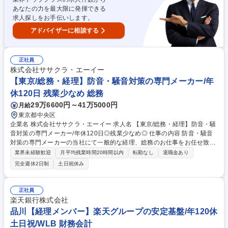
あなたの力を最大限に発揮できる
求人探しをお手伝いします。
アドバイザーに相談する
正社員
株式会社ササクラ・エーイー
【東京/総務・経理】防音・騒音対策の専門メーカー/年
休120日 残業少なめ 総務
29万6600円～41万5000円
月給
東京都中央区
企業名 株式会社ササクラ・エーイー 求人名 【東京/総務・経理】防音・騒
音対策の専門メーカー/年休120日◎残業少なめ◎ 仕事の内容 防音・騒音
対策の専門メーカーの当社にて一般的な経理、総務のお仕事をお任せ致し
ます。 ■総務業務 人事管理、給与管理、労務（勤怠）管理、社会保険手続
業界未経験歓迎
月平均残業時間20時間以内
転勤なし
退職金あり
き補助など ■経理業務 立替経費精算、入出金管理、月次四半期年次決算業
完全週休2日制
土日祝休み
務など PCAなどの業務ソフトを使用した一般的な経理、総務のお仕事で
す。 募集職種 【東京/総務・経理】防音・騒音対策の専門メーカー/年休12
0日◎残業少なめ◎
正社員
楽天銀行株式会社
品川【経理メンバー】楽天グループの安定基盤/年120休
土日祝/WLB 財務会計