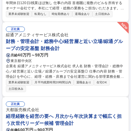
年間休日120日/残業ほぼ無し 仕事の内容 首都圏に複数のビルを所有する
オーナー会社です。本社にて経理・総務の業務をご担当いただきます。ま
ずは補助業務からスタートしていただく予定の為、ブランクのある方も安
業界未経験歓迎
転勤なし
時短勤務あり
退職金あり
土日祝休み
心してご活躍いただけます。 ■伝票整理 ■会計情報のデータ入力 ■請求書
作成 ■入出金管理 ■顧客対応 ■庶務業務 など ゆくゆくは決済（年次）業務
や労務管理にも携わっていただく予定です。 入社後は、補助業務からスタ
正社員
ートしていただき、成長に合わせて業務を任せていきます。契約社員での
綜通アメニティサービス株式会社
雇用ですが、過去採用した100％の方が1年後に正社員として活躍いただ
財務・管理会計・総務中心/経営層と近い立場/綜通グル
いています。 募集職種 【千代田区/経理・総務】経理経験者歓迎/年間休日
ープの安定基盤 財務会計
120日/残業ほぼ無し
40万円～59万円
月給
東京都中央区
企業名 綜通アメニティサービス株式会社 求人名 財務・管理会計・総務中
心／経営層と近い立場／綜通グループの安定基盤◎ 仕事の内容 財務・管
理会計を中心に、経理・総務・庶務まで会社運営に関わる管理業務全般を
幅広くお任せします。収益管理や予算策定等、プレーヤーとして実務を行
業界未経験歓迎
月平均残業時間20時間以内
退職金あり
在宅OK
いながら、業務改善なども推進していただきます。 【財務・管理会計】予
土日祝休み
算編成や予実管理、月次業績管理や経営分析資料の作成、収益性分析など
【経理】月次・年次決算の取りまとめ、監査・税理士対応など 【総務・庶
務】社内各種企画立案・推進、コンプライアンス対応、業務系システムや
正社員
PC・OA機器・携帯端末等の管理など ※業務内容の変更範囲：当社の指定
大都販売株式会社
する業務 募集職種 財務・管理会計・総務中心／経営層と近い立場／綜通
経理経験を経営の要へ 月次から年次決算まで幅広く担
グループの安定基盤◎
う次世代リーダー候補 管理会計
600万円～900万円
年俸