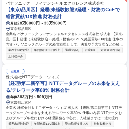
パナソニック フィナンシャルエクセレンス株式会社
【東京/品川区】経理(未経験歓迎)/経理・財務のCoEで
経営貢献/DX推進 財務会計
28万6000円～33万9600円
月給
東京都品川区
企業名 パナソニック フィナンシャルエクセレンス株式会社 求人名 【東京/
品川区】経理（未経験歓迎）/経理・財務のCoEで経営貢献/DX推進 仕事の
内容 パナソニックグループの経営経理として、決算や予実管理などの経理
業務から、ＤＸ・ＡＩを活用した業務プロセス改善、経営管理の支援まで
業界未経験歓迎
年間休日120日以上
退職金あり
在宅OK
完全週休2日制
幅広く担当。 ・経理・会計業務（決算、工場会計、予実・資金管理等）
土日祝休み
・業務プロセス改善（ＤＸ・ＡＩ活用の業務効率化） ・事業戦略支援（目
標策定の基礎業務等） ・内部統制、経営分析、経営管理など 専門性を高
めながら、業務改善や周囲との連携においてリーダーシップを発揮し、将
正社員
来的にはチームを牽引する役割を担っていただきます。 募集職種 【東京/
株式会社NTTデータ・ウィズ
品川区】経理（未経験歓迎）/経理・財務のCoEで経営貢献/DX推進
【経理/第二新卒可】NTTデータグループの未来を支え
る/テレワーク率80% 財務会計
383万円～509万円
年俸
東京都江東区
企業名 株式会社ＮＴＴデータ・ウィズ 求人名 【経理/第二新卒可】NTTデ
ータグループの未来を支える/テレワーク率80％ 仕事の内容 NTTデータお
よびグループ各社における経理業務を中心に、入社後まずは一連の流れを
把握していただくため、配属担当先の業務を一通りご経験いただきます。
業界未経験歓迎
年間休日120日以上
資格取得支援あり
時短勤務あり
■各種審査(受注計上/請求/支払/振替等)及び関連業務 ■債権、固定資産等の