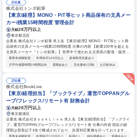
正社員
及び為替予約管理■現地法人の財務面の管理■予算・実績管理、帳簿・証憑
株式会社トンボ鉛筆
書類の整備・保管 などです。（変更の範囲:当社業務全般） 募集職種 【経
【東京/経理】MONO・PiT等ヒット商品保有の文具メー
理】平均残業3h/株主は花王・住友化学・ADEKA/創業80年以上の安定商
社
カー/残業15時間程度 管理会計
28万円以上
月給
東京都北区
企業名 株式会社トンボ鉛筆 求人名 【東京/経理】MONO・PiT等ヒット商
品保有の文具メーカー/残業15時間程度 仕事の内容 【創業100年を超える
文房具メーカー『トンボ鉛筆』】世界中で使われる文房具の製造・販売を
行う当社の経理担当として、ご経験やスキル・ご志向に合わせて日次業務
業界未経験歓迎
年間休日120日以上
資格取得支援あり
～決算業務・連結決算業務までお任せします。 【詳細】リーダー又は主任
月平均残業時間20時間以内
退職金あり
完全週休2日制
土日祝休み
クラスとして、月次・年次決算業務、税務対応、財務業務、各種明細作
成、システム導入支援業務、固定資産管理、海外子会社管理等をご担当い
ただきます。 募集職種 【東京/経理】MONO・PiT等ヒット商品保有の文
正社員
具メーカー/残業15時間程度
株式会社BookLive
【東京/経理担当】「ブックライブ」運営/TOPPANグル
ープ/フレックス/リモート有 財務会計
28万円以上
月給
東京都港区
企業名 株式会社ＢｏｏｋＬｉｖｅ 求人名 【東京/経理担当】「ブックライ
ブ」運営/TOPPANグループ/フレックス/リモート有 仕事の内容 現在の経
理部は部長以下4名で構成されており、決算対応業務を行っております。
一人に任せられる業務の幅が広いため、経理業務全般を経験することが可
業界未経験歓迎
年間休日120日以上
転勤なし
時短勤務あり
退職金あり