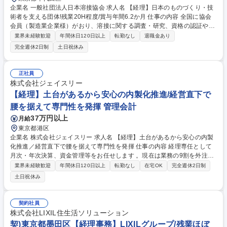
企業名 一般社団法人日本溶接協会 求人名 【経理】日本のものづくり・技
術者を支える団体!残業20H程度/賞与年間6.2か月 仕事の内容 全国に協会
会員（製造業企業様）がおり、溶接に関する調査・研究、資格の認証や教
育などを行っている当協会にて、経理を担当いただきます。 【詳細】仕
業界未経験歓迎
年間休日120日以上
転勤なし
退職金あり
訳、月次年次決算サポート、銀行からの問い合わせ対応、資料作成、財務
完全週休2日制
土日祝休み
に関する委員会の運営 など 【具体的には】■全国の支部にも経理担当がお
り、仕分けの方法など問合せも来ます。その際は本部経理担当としてサポ
ートいただきます。■当協会内には会員企業様で構成される委員会が複数
正社員
あります。そのうち、資産や会計に関して議論をする財務委員会にて、会
株式会社ジェイスリー
議運営の準備・進行業務が発生します。 募集職種 【経理】日本のものづ
【経理】土台があるから安心の内製化推進/経営直下で
くり・技術者を支える団体!残業20H程度/賞与年間6.2か月
腰を据えて専門性を発揮 管理会計
37万円以上
月給
東京都港区
企業名 株式会社ジェイスリー 求人名 【経理】土台があるから安心の内製
化推進／経営直下で腰を据えて専門性を発揮 仕事の内容 経理専任として
月次・年次決算、資金管理等をお任せします 。現在は業務の9割を外注し
マニュアルも完備。まずは外注管理から始め、ご自身の裁量とペースで無
業界未経験歓迎
年間休日120日以上
転勤なし
在宅OK
完全週休2日制
理なく内製化や業務フロー改善を進めていただきます。 ■月次・年次決算
土日祝休み
■資金管理・振込 ■仕訳・経費精算 ■親会社・銀行・税理士連携 ■取締役会
運営窓口、資料作成 等 ◎入社後は既存の外注管理やマニュアル化された
業務から引継ぎ、少しずつ内製化を進めます。ゼロからの構築ではないた
契約社員
め、前職の経験を活かしスムーズに慣れていただけます。少数精鋭のため
株式会社LIXIL住生活ソリューション
一部総務も担当。 ◎上場グループの安定感と、穏やかで裁量の大きい社風
契)東京都墨田区【経理事務】LIXILグループ/残業ほぼ