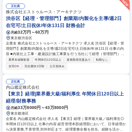
在宅フレックス有で働きやすい◎
正社員
株式会社エストゥルース・アーキテクツ
渋谷区【経理・管理部門】創業期/内製化を主導/週2日
在宅可/土日祝休/年休131日 財務会計
32万円～60万円
月給
東京都渋谷区
企業名 株式会社エストゥルース・アーキテクツ 求人名 渋谷区【経理・管
理部門】創業期/内製化を主導/週2日在宅可/土日祝休/年休131日 仕事の内
容 ■内装仕上工事・建築設計施工事業を行う当社にて経理（管理部門）を
お任せします。 日次経理から月次・年次決算、税理士連携、総務・労務ま
業界未経験歓迎
年間休日120日以上
資格取得支援あり
転勤なし
で幅広く担い、社内管理体制の確立と内製化を主導します。 ■伝票起票、
在宅OK
完全週休2日制
土日祝休み
記帳、現預金管理、経費精算、売掛金・買掛金管理、支払処理 ■月次決算
の取りまとめ、試算表作成、年次決算・税務申告補助（税理士窓口） ■資
金繰り表作成、銀行やり取り補助、給与計算・社会保険手続き（社労士連
正社員
携） ■契約書・備品管理等の総務・労務・庶務全般および原価管理の仕組
内山鑑定株式会社
みづくり ※建設業会計(工事別原価管理等)は入社後で問題ありません 【業
【東京】経理|業界最大級/福利厚生 年間休日120日以上
務内容の変更範囲】当社の指定する業務 募集職種 渋谷区【経理・管理部
経理/財務事務
門】創業期/内製化を主導/週2日在宅可/土日祝休/年休131日
33万8000円～43万8000円
月給
東京都港区
企業名 内山鑑定株式会社 求人名 【東京】経理｜業界最大級／福利厚生◎
年間休日120日以上 仕事の内容 経営管理本部経理部において、日常経理か
ら決算業務,予算管理,対外対応まで、経理業務全般を担当。経験を活かし