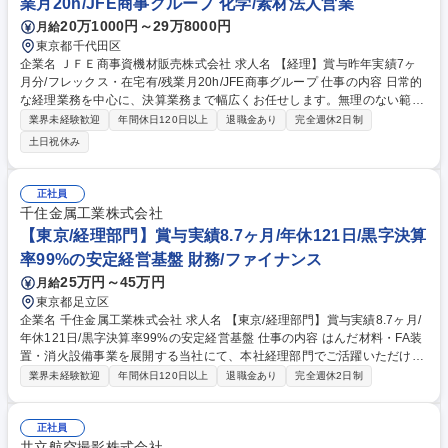
業月20h/JFE商事グループ 化学/素材法人営業
20万1000円～29万8000円
月給
東京都千代田区
企業名 ＪＦＥ商事資機材販売株式会社 求人名 【経理】賞与昨年実績7ヶ
月分/フレックス・在宅有/残業月20h/JFE商事グループ 仕事の内容 日常的
な経理業務を中心に、決算業務まで幅広くお任せします。無理のない範囲
からスタートし、将来的には管理部門の要としてスキルアップを図ってい
業界未経験歓迎
年間休日120日以上
退職金あり
完全週休2日制
ただくことを期待します。 ■日常経理：仕訳入力、伝票処理、現金出納管
土日祝休み
理 ■債権債務：売掛金・買掛金管理、請求書作成・管理 ■決算・外部連
携：月次・年次決算のサポート、会計事務所とのやり取り ■その他：Exce
lを使用した簡単な資料作成など 募集職種 【経理】賞与昨年実績7ヶ月分/
正社員
フレックス・在宅有/残業月20h/JFE商事グループ
千住金属工業株式会社
【東京/経理部門】賞与実績8.7ヶ月/年休121日/黒字決算
率99%の安定経営基盤 財務/ファイナンス
25万円～45万円
月給
東京都足立区
企業名 千住金属工業株式会社 求人名 【東京/経理部門】賞与実績8.7ヶ月/
年休121日/黒字決算率99%の安定経営基盤 仕事の内容 はんだ材料・FA装
置・消火設備事業を展開する当社にて、本社経理部門でご活躍いただける
方を募集いたします。資金繰管理、資金運用、月次/年次決算対応などを担
業界未経験歓迎
年間休日120日以上
退職金あり
完全週休2日制
当いただきます。 ≪財務部≫■資金繰管理及び為替変動によるリスクヘッ
ジ対応■資金運用（外貨・円貨）■取引金融機関との交渉■その他、財務業
務に関する業務 ≪業務プロセス部≫■出納業務及び入出金管理■経費支払
正社員
業務■インターネットバンキングによる支払業務■現物管理（小口現金、印
共立航空撮影株式会社