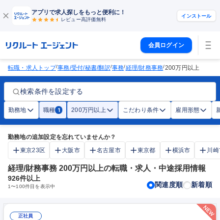
アプリで求人探しをもっと便利に！
インストール
レビュー高評価
無料
会員ログイン
/
/
/
/
転職・求人トップ
事務/受付/秘書/翻訳
事務
経理/財務事務
200万円以上
検索条件を設定する
勤務地
職種
200万円以上
こだわり条件
雇用形態
1
勤務地の追加設定を忘れていませんか？
東京23区
大阪市
名古屋市
東京都
横浜市
川崎
経理/財務事務 200万円以上の転職・求人・中途採用情報
926
件以上
関連度順
新着順
1
〜
100
件目を表示中
正社員