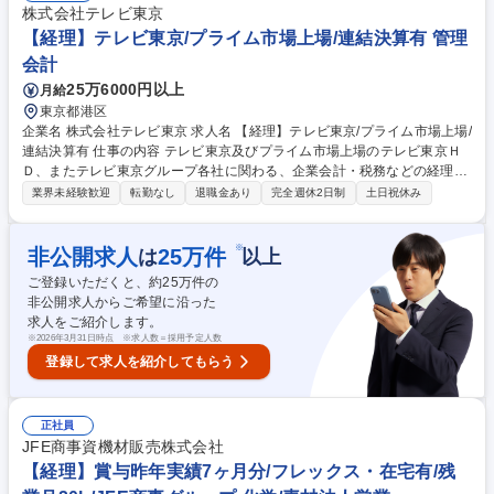
にはチームを牽引する役割を担っていただきます。 募集職種 【大阪】経
株式会社テレビ東京
理（未経験歓迎）/経理・財務のCoEで経営貢献/DX推進
【経理】テレビ東京/プライム市場上場/連結決算有 管理
会計
25万6000円以上
月給
東京都港区
企業名 株式会社テレビ東京 求人名 【経理】テレビ東京/プライム市場上場/
連結決算有 仕事の内容 テレビ東京及びプライム市場上場のテレビ東京Ｈ
Ｄ、またテレビ東京グループ各社に関わる、企業会計・税務などの経理業
務全般を担当していただきます。 ≪具体的な仕事内容≫●入金・支払い等
業界未経験歓迎
転勤なし
退職金あり
完全週休2日制
土日祝休み
の伝票処理 ●立替経費精算 ●固定資産管理 ●税務申告書の作成・提出（連
結納税） ●決算書類の作成（連結決算含む）●税金の納付 など ≪魅力≫●
プライム市場上場企業で会計・税務を経験できる ●幅広い業務を経験でき
※
非公開求人
25
万件
は
以上
るためキャリアアップにつながる ◎経験のない分野も挑戦可能。OJT形式
ご登録いただくと、約
25
万件の
でしっかりフォローしますのでご安心ください。 募集職種 【経理】テレ
非公開求人からご希望に沿った
ビ東京/プライム市場上場/連結決算有
求人をご紹介します。
※
2026年3月31日時点 ※求人数＝採用予定人数
登録して求人を紹介してもらう
正社員
JFE商事資機材販売株式会社
【経理】賞与昨年実績7ヶ月分/フレックス・在宅有/残