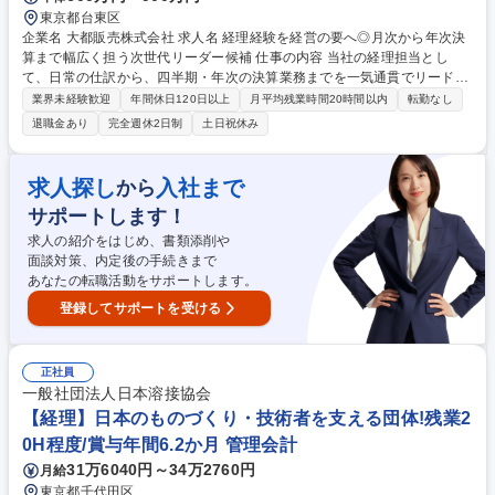
東京都台東区
企業名 大都販売株式会社 求人名 経理経験を経営の要へ◎月次から年次決
算まで幅広く担う次世代リーダー候補 仕事の内容 当社の経理担当とし
て、日常の仕訳から、四半期・年次の決算業務までを一気通貫でリード。
正確な数値管理を通じて、業界を牽引する大都販売の経営基盤をダイレク
業界未経験歓迎
年間休日120日以上
月平均残業時間20時間以内
転勤なし
トに支える責任と誇りを感じられます。 ≪詳細≫■仕訳・伝票作成、経費
退職金あり
完全週休2日制
土日祝休み
精算 ■売掛金・買掛金の管理 ■月次、四半期、年次決算業務の補助 ■現預
金管理、資金繰り表の作成 ■顧問税理士との連携、申告書類の作成補助
【業務内容の変更範囲】当社の指定する業務 募集職種 経理経験を経営の
求人探し
入社まで
から
要へ◎月次から年次決算まで幅広く担う次世代リーダー候補
サポートします！
求人の紹介をはじめ、書類添削や
面談対策、内定後の手続きまで
あなたの転職活動をサポートします。
登録してサポートを受ける
正社員
一般社団法人日本溶接協会
【経理】日本のものづくり・技術者を支える団体!残業2
0H程度/賞与年間6.2か月 管理会計
31万6040円～34万2760円
月給
東京都千代田区