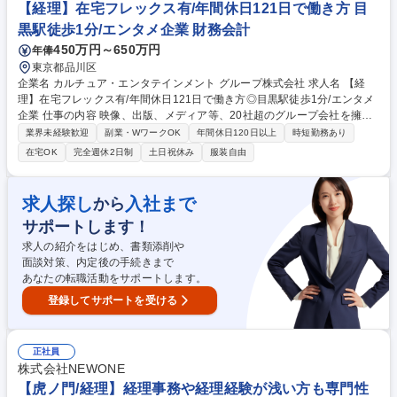
期決算仕訳、親会社へのレポーティング、財務諸表作成)■税務■その他各
【経理】在宅フレックス有/年間休日121日で働き方 目
種問い合わせ対応等付随業務 募集職種 【経理】経理のスペシャリストを
黒駅徒歩1分/エンタメ企業 財務会計
目指す方歓迎！不織布のリーディングカンパニー
450万円～650万円
年俸
東京都品川区
企業名 カルチュア・エンタテインメント グループ株式会社 求人名 【経
理】在宅フレックス有/年間休日121日で働き方◎目黒駅徒歩1分/エンタメ
企業 仕事の内容 映像、出版、メディア等、20社超のグループ会社を擁す
る当社の経理として、単体・連結決算から業務改善まで広くお任せしま
業界未経験歓迎
副業・WワークOK
年間休日120日以上
時短勤務あり
す。フローの見直しやIPO準備など、攻めの経理としてキャリアを築ける
在宅OK
完全週休2日制
土日祝休み
服装自由
環境です。 まずは日常的な伝票処理や月次・年次決算の補助からスタート
して徐々に慣れていただきます◎■グループ各社の月次・四半期・年次決
算業務■伝票処理（請求書発行、国内外支払、経費精算等）および納税業
求人探し
入社まで
から
務■決算早期化に向けた業務フローの改善・標準化の推進■資金管理業務
サポートします！
（資金繰り・入出金管理）■連結決算業務への対応、および会計監査・税
務調査対応■IPOに向けた内部管理体制の整備・開示サポート 募集職種
求人の紹介をはじめ、書類添削や
【経理】在宅フレックス有/年間休日121日で働き方◎目黒駅徒歩1分/エン
面談対策、内定後の手続きまで
タメ企業
あなたの転職活動をサポートします。
登録してサポートを受ける
正社員
株式会社NEWONE
【虎ノ門/経理】経理事務や経理経験が浅い方も専門性