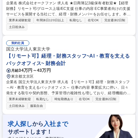
企業名 株式会社オークファン 求人名 ★日商簿記3級保有者歓迎★【経理
財務】リモート可/グロース上場/EC支援 仕事の内容 EC事業者向けの支援
サービスを展開する当社にて、経理・財務メンバーをお任せします。本社
の決算などの経理業務を中心に、資金調達等の財務や開示資料作成まで幅
業界未経験歓迎
年間休日120日以上
転勤なし
在宅OK
完全週休2日制
広く担うポジションです。 ■本社・グループの月次・年次決算、仕訳入力
土日祝休み
等の経理業務 ■会計監査および監査法人対応、会計システムのメンテナン
ス ■振込支払や日次・月次の資金繰り管理、資金計画の立案をサポート ■
金融機関との折衝、借入手続き、融資や株式発行等の資金調達を支援 ■有
契約社員
価証券報告書や決算短信、株主総会招集通知などの開示資料作成 ■社内か
国立大学法人東京大学
らの問い合わせ対応、財務・経理の業務フロー改善や効率化 募集職種 ★
【リモート可】経理・財務スタッフ~AI・教育を支える
日商簿記3級保有者歓迎★【経理財務】リモート可/グロース上場/EC支援
バックオフィス~ 財務会計
34万円～43万円
月給
東京都文京区
企業名 国立大学法人東京大学 求人名 【リモート可】経理・財務スタッフ
～AI・教育を支えるバックオフィス～ 仕事の内容 事業拡大に伴い、日々
発生する取引や契約形態、予算管理の複雑性も増しており、経理機能の強
化が急務となっています。国の研究プロジェクト等、一般的な事業会社と
業界未経験歓迎
転勤なし
時短勤務あり
在宅OK
完全週休2日制
は異なる会計処理や予算管理が求められるます。 ・日次・月次・年次の経
土日祝休み
服装自由
理業務・仕訳入力、伝票処理、請求書管理 ・支払処理、入出金管理・月
次・年次決算業務・税務対応、納税関連業務 ・経費精算対応・会計ソフト
の運用管理・顧問税理士、監査法人など外部専門家との連携・新規事業や
求人探し
入社まで
から
新たな取引発生時の会計処理整理 ・社内メンバーへのヒアリング、取引内
サポートします！
容の整理 ・各種プロジェクトの予算・会計管理サポート 募集職種 【リモ
ート可】経理・財務スタッフ～AI・教育を支えるバックオフィス～