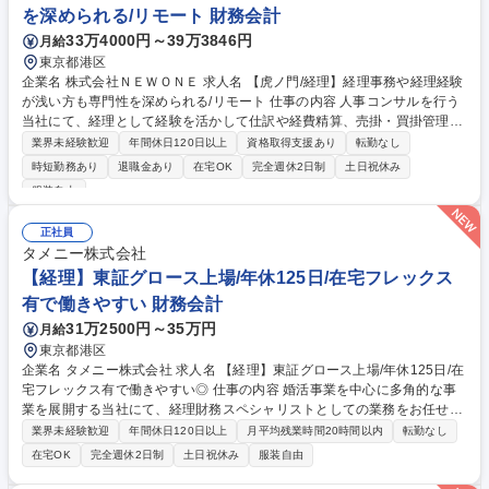
を深められる/リモート 財務会計
33万4000円～39万3846円
月給
東京都港区
企業名 株式会社ＮＥＷＯＮＥ 求人名 【虎ノ門/経理】経理事務や経理経験
が浅い方も専門性を深められる/リモート 仕事の内容 人事コンサルを行う
当社にて、経理として経験を活かして仕訳や経費精算、売掛・買掛管理と
いった日常業務全般を担い、他部署とも連携しながら月次決算の一連の流
業界未経験歓迎
年間休日120日以上
資格取得支援あり
転勤なし
れを支える実務をお任せします。 具体的には、日常の仕訳起票や社員の経
時短勤務あり
退職金あり
在宅OK
完全週休2日制
土日祝休み
費精算、売掛金・買掛金の管理など、これまでの実務経験を活かして日常
服装自由
業務を主導していただきます。直属の上司のサポートを受けながら、月次
決算の基本的な一連の流れを正確に把握し、業務の幅を広げられる環境で
正社員
す。また、日々の実務の中では営業部門や法務部門といった他部署の担当
タメニー株式会社
者とも円滑に連携します。経験を活かして経理としての専門性をより深め
【経理】東証グロース上場/年休125日/在宅フレックス
られる職場です。 募集職種 【虎ノ門/経理】経理事務や経理経験が浅い方
も専門性を深められる/リモート
有で働きやすい 財務会計
31万2500円～35万円
月給
東京都港区
企業名 タメニー株式会社 求人名 【経理】東証グロース上場/年休125日/在
宅フレックス有で働きやすい◎ 仕事の内容 婚活事業を中心に多角的な事
業を展開する当社にて、経理財務スペシャリストとしての業務をお任せし
ます。 ■日次・月次・年次の経理業務（仕訳入力、伝票処理、月次締め対
業界未経験歓迎
年間休日120日以上
月平均残業時間20時間以内
転勤なし
応） ■請求書発行・支払管理、経費精算チェック ■月次・四半期・年次決
在宅OK
完全週休2日制
土日祝休み
服装自由
算業務の補助 ■税務申告・監査対応のサポート ■その他経理財務部内にお
ける各種庶務・改善業務 募集職種 【経理】東証グロース上場/年休125日/