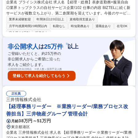
企業名 ブライシス株式会社 求人名 【経理・総務】表参道勤務×服装自由
◎業界トップクラスの自社サービス企業!102 仕事の内容 BIZTELに続く新
サービスが複数立ち上がり、第二創業期を迎えています。今後のサービス
拡大に向け、会社基盤を支えるバックオフィス強化のため、経理・総務業
業界未経験歓迎
年間休日120日以上
資格取得支援あり
務全般を担っていただける方を募集します。 ＜経理＞■日次経理業務（仕
月平均残業時間20時間以内
転勤なし
時短勤務あり
退職金あり
在宅OK
訳の入力、債権債務管理等） ■月次経理業務（経費計算、売掛・買掛金の
完全週休2日制
服装自由
管理） ■資金管理業務（支払処理業務、入金管理） ■経理事務業務（請求
書発行、振込手続き等） ■年次決算対応■経理業務フローの整備 など ＜総
※
非公開求人
25
万件
は
以上
務＞■総務業務（来客・電話対応、備品管理、退職金事務等） 募集職種
【経理・総務】表参道勤務×服装自由◎業界トップクラスの自社サービス
ご登録いただくと、約
25
万件の
企業!102
非公開求人からご希望に沿った
求人をご紹介します。
※
2026年3月31日時点 ※求人数＝採用予定人数
登録して求人を紹介してもらう
正社員
三井情報株式会社
【経理事務リーダー ※業務リーダー/業務プロセス改
善担当】三井物産グループ 管理会計
38万円～51万円
月給
東京都港区
企業名 三井情報株式会社 求人名 【経理事務リーダー ※業務リーダー/業務