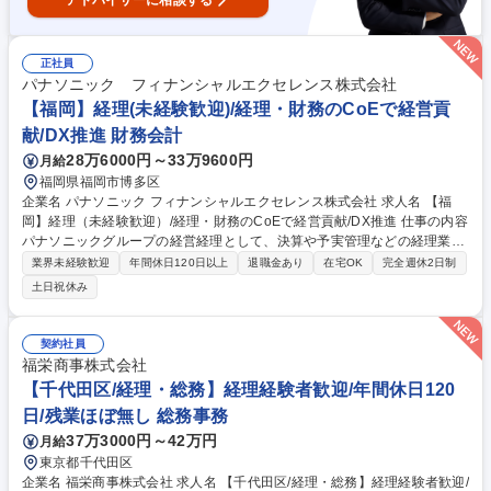
アドバイザーに相談する
正社員
パナソニック フィナンシャルエクセレンス株式会社
【福岡】経理(未経験歓迎)/経理・財務のCoEで経営貢
献/DX推進 財務会計
28万6000円～33万9600円
月給
福岡県福岡市博多区
企業名 パナソニック フィナンシャルエクセレンス株式会社 求人名 【福
岡】経理（未経験歓迎）/経理・財務のCoEで経営貢献/DX推進 仕事の内容
パナソニックグループの経営経理として、決算や予実管理などの経理業務
から、ＤＸ・ＡＩを活用した業務プロセス改善、経営管理の支援まで幅広
業界未経験歓迎
年間休日120日以上
退職金あり
在宅OK
完全週休2日制
く担当。 ・経理・会計業務（決算、工場会計、予実・資金管理等） ・業
土日祝休み
務プロセス改善（ＤＸ・ＡＩ活用の業務効率化） ・事業戦略支援（目標策
定の基礎業務等） ・内部統制、経営分析、経営管理など 専門性を高めな
がら、業務改善や周囲との連携においてリーダーシップを発揮し、将来的
契約社員
にはチームを牽引する役割を担っていただきます。 募集職種 【福岡】経
福栄商事株式会社
理（未経験歓迎）/経理・財務のCoEで経営貢献/DX推進
【千代田区/経理・総務】経理経験者歓迎/年間休日120
日/残業ほぼ無し 総務事務
37万3000円～42万円
月給
東京都千代田区
企業名 福栄商事株式会社 求人名 【千代田区/経理・総務】経理経験者歓迎/