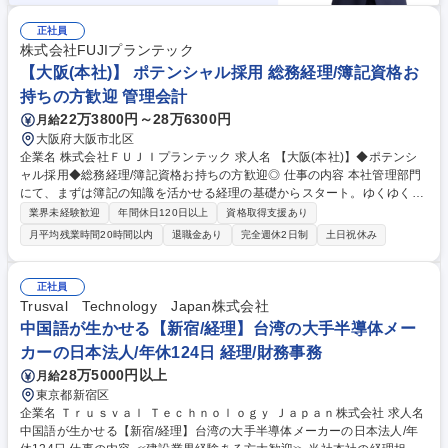
正社員
株式会社FUJIプランテック
【大阪(本社)】 ポテンシャル採用 総務経理/簿記資格お
持ちの方歓迎 管理会計
22万3800円～28万6300円
月給
大阪府大阪市北区
企業名 株式会社ＦＵＪＩプランテック 求人名 【大阪(本社)】◆ポテンシ
ャル採用◆総務経理/簿記資格お持ちの方歓迎◎ 仕事の内容 本社管理部門
にて、まずは簿記の知識を活かせる経理の基礎からスタート。ゆくゆくは
総務や経営企画など、会社のバックオフィス全体を横断的に担当し、将来
業界未経験歓迎
年間休日120日以上
資格取得支援あり
の管理部門を牽引いただく方の募集です。 《入社後》会計伝票入力、出納
月平均残業時間20時間以内
退職金あり
完全週休2日制
土日祝休み
管理など経理の基礎からお任せ。OJT等で段階的に決算や財務へとステッ
プアップ！ 《将来のキャリア》経理だけでなく総務や経営企画など管理部
門の全業務を横断的に習得。会社の経営中核を担うコアメンバーへ成長で
正社員
きます。 《環境》年休125日(土日祝)、有休消化73.5%、前年賞与6ヶ月
Trusval Technology Japan株式会社
分、転勤なし。未経験から一生モノのスキルが身に付きます。 募集職種
中国語が生かせる【新宿/経理】台湾の大手半導体メー
【大阪(本社)】◆ポテンシャル採用◆総務経理/簿記資格お持ちの方歓迎◎
カーの日本法人/年休124日 経理/財務事務
28万5000円以上
月給
東京都新宿区
企業名 Ｔｒｕｓｖａｌ Ｔｅｃｈｎｏｌｏｇｙ Ｊａｐａｎ株式会社 求人名
中国語が生かせる【新宿/経理】台湾の大手半導体メーカーの日本法人/年