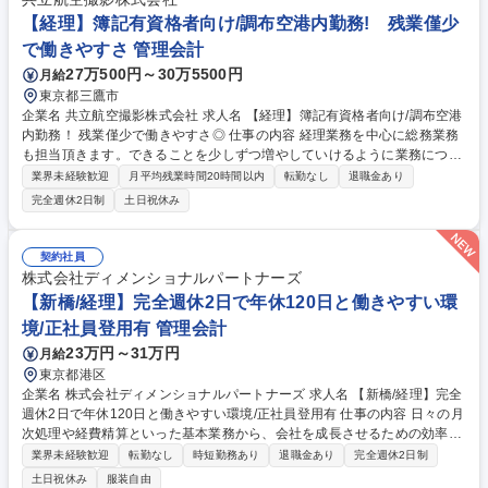
紙等）■会計業務 仕訳及び各種伝票起票業務（各種伝票の作成、会計シス
【経理】簿記有資格者向け/調布空港内勤務! 残業僅少
テム処理）■その他、会計に関する業務 募集職種 【東京/経理部門】賞与
で働きやすさ 管理会計
実績8.7ヶ月/年休121日/黒字決算率99%の安定経営基盤
27万500円～30万5500円
月給
東京都三鷹市
企業名 共立航空撮影株式会社 求人名 【経理】簿記有資格者向け/調布空港
内勤務！ 残業僅少で働きやすさ◎ 仕事の内容 経理業務を中心に総務業務
も担当頂きます。できることを少しずつ増やしていけるように業務につい
ては丁寧にお教えいたします。将来の総務部を支える人材となって頂くこ
業界未経験歓迎
月平均残業時間20時間以内
転勤なし
退職金あり
とを期待します。 ■入出金管理・支払い■現預金管理■請求書発行・売上高
完全週休2日制
土日祝休み
計上および集計■買掛金および経費計上■月末支払一覧表作成■仕訳入力■
総務業務※経費精算システムは、楽楽精算を使用しています。※担当して
いただく業務の割合は、およそ経理業務70％ 総務業務30％です。★お任
契約社員
せする業務や待遇などについては、面接の場でも詳細にご説明します。双
株式会社ディメンショナルパートナーズ
方にメリットある転職を目指し、色々な経験をすることができる環境で
【新橋/経理】完全週休2日で年休120日と働きやすい環
す！ 募集職種 【経理】簿記有資格者向け/調布空港内勤務！ 残業僅少で働
境/正社員登用有 管理会計
きやすさ◎
23万円～31万円
月給
東京都港区
企業名 株式会社ディメンショナルパートナーズ 求人名 【新橋/経理】完全
週休2日で年休120日と働きやすい環境/正社員登用有 仕事の内容 日々の月
次処理や経費精算といった基本業務から、会社を成長させるための効率
化・改善提案まで、幅広くお任せしたいと考えています 【業務内容】 ■日
業界未経験歓迎
転勤なし
時短勤務あり
退職金あり
完全週休2日制
次業務（仕訳入力、経費精算、ファイリング業務）■月次決算及び年次決
土日祝休み
服装自由