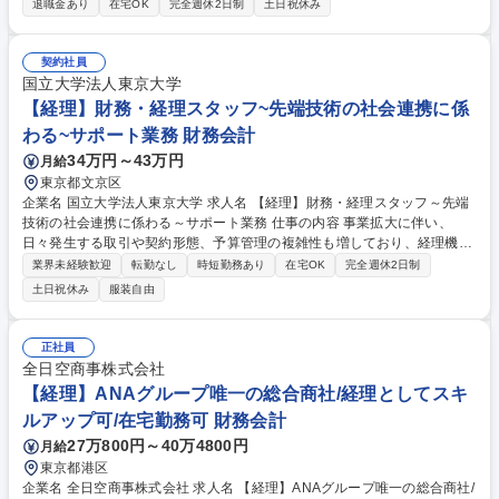
退職金あり
在宅OK
完全週休2日制
土日祝休み
残高管理業務 ■月次/四半期/年次決算締め、決算報告関連業務 ■年度末計算
書類作成(国内グループ会社向け) ■事業部門等からの問い合わせ対応、助
言指導 ■会計、SOX監査対応 ■経理プロセスの標準化・効率化(RPAや生成
契約社員
AI等のテクノロジー活用、マニュアル等の整備更新) 募集職種 【経理/第二
国立大学法人東京大学
新卒可】NTTデータグループの未来を支える/テレワーク率80％
【経理】財務・経理スタッフ~先端技術の社会連携に係
わる~サポート業務 財務会計
34万円～43万円
月給
東京都文京区
企業名 国立大学法人東京大学 求人名 【経理】財務・経理スタッフ～先端
技術の社会連携に係わる～サポート業務 仕事の内容 事業拡大に伴い、
日々発生する取引や契約形態、予算管理の複雑性も増しており、経理機能
の強化が急務となっています。国の研究プロジェクト等、一般的な事業会
業界未経験歓迎
転勤なし
時短勤務あり
在宅OK
完全週休2日制
社とは異なる会計処理や予算管理が求められるます。 ・日次・月次・年次
土日祝休み
服装自由
の経理業務・仕訳入力、伝票処理、請求書管理 ・支払処理、入出金管理・
月次・年次決算業務・税務対応、納税関連業務 ・経費精算対応・会計ソフ
トの運用管理・顧問税理士、監査法人など外部専門家との連携・新規事業
正社員
や新たな取引発生時の会計処理整理 ・社内メンバーへのヒアリング、取引
全日空商事株式会社
内容の整理 ・各種プロジェクトの予算・会計管理サポート 募集職種 【経
【経理】ANAグループ唯一の総合商社/経理としてスキ
理】財務・経理スタッフ～先端技術の社会連携に係わる～サポート業務
ルアップ可/在宅勤務可 財務会計
27万800円～40万4800円
月給
東京都港区
企業名 全日空商事株式会社 求人名 【経理】ANAグループ唯一の総合商社/