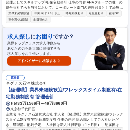
経理としてスキルアップ可/在宅勤務可 仕事の内容 ANAグループの唯一の
総合商社である当社において、コーポレート部門の経理部員として経験に
応じて財務・会計・決算業務のいずれかをお任せいたします。 【業務詳
業界未経験歓迎
年間休日120日以上
時短勤務あり
退職金あり
在宅OK
細】■財務業務:出納業務、決算業務（一部）、デリバティブ取引等 ■与信
完全週休2日制
土日祝休み
業務:国内外の取引先の与信管理■管理会計業務:部門、グループ会社の予実
績管理（一部）※業務については経験に応じてお任せいたしますのですべ
てのご経験がなくとも問題ございません。連結決算処理、財務諸表の作
求人探し
お困り
に
ですか？
成、税務業務、監査業務、管理会計に関わる業務については希望や経験に
業界トップクラスの求人件数から
応じて将来チャレンジする事が可能です。 募集職種 【経理】ANAグルー
あなたの力を最大限に発揮できる
プ唯一の総合商社/経理としてスキルアップ可/在宅勤務可
求人探しをお手伝いします。
アドバイザーに相談する
正社員
キグナス石油株式会社
【経理職】業界未経験歓迎/フレックスタイム制度有/在
宅勤務制度有 管理会計
33万1566円～46万8660円
月給
東京都千代田区
企業名 キグナス石油株式会社 求人名 【経理職】業界未経験歓迎/フレック
スタイム制度有/在宅勤務制度有 仕事の内容 総合職としてご入社いただ
き、経理部に配属予定。 入社後は新入社員研修（1ヶ月間）、配属後はOJ