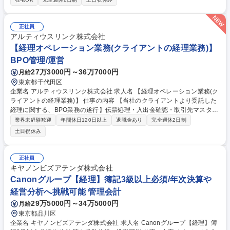
しての採用になります。チームとして自分の持っているスキル還元してい
きたい方を歓迎します。 募集職種 【経理】会社決算業務の経験を活かす/
年休126日/日立グループ/福利厚生充実◎
正社員
アルティウスリンク株式会社
【経理オペレーション業務(クライアントの経理業務)】
BPO管理/運営
27万3000円～36万7000円
月給
東京都千代田区
企業名 アルティウスリンク株式会社 求人名 【経理オペレーション業務(ク
ライアントの経理業務)】 仕事の内容 【当社のクライアントより受託した
経理に関する、BPO業務の遂行】伝票処理・入出金確認・取引先マスタ登
録・経費精算・支払依頼・給与支払・資金移動等の経理業務関連のオペレ
業界未経験歓迎
年間休日120日以上
退職金あり
完全週休2日制
ーションに従事頂く方を募集します。 ますはオペレーションンを習得し、
土日祝休み
その後オペレーターのサポート、その後は今後の業容拡大を踏まえ将来的
にはリーダーを目指してください。 【将来的に担って頂く業務】・オペレ
ーションの習得はもちろん、マニュアルの作成・研修・品質管理・オペレ
正社員
ーターの指導育成・お客様企業担当者との運用調整、各種報告の実施・オ
キヤノンビズアテンダ株式会社
ペレーターが行った作業のダブルチェック・業務遂行計画の立案、進捗管
Canonグループ【経理】簿記3級以上必須/年次決算や
理・品質向上施策の立案及び実行 募集職種 【経理オペレーション業務(ク
経営分析へ挑戦可能 管理会計
ライアントの経理業務)】
29万5000円～34万5000円
月給
東京都品川区
企業名 キヤノンビズアテンダ株式会社 求人名 Canonグループ【経理】簿