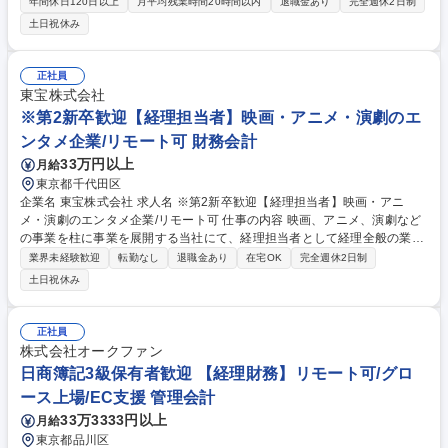
Tや外部研修にて、無理なくスキルを身に付けていただける環境です。 当
年間休日120日以上
月平均残業時間20時間以内
退職金あり
完全週休2日制
社の経理職業務全般をお任せします。 ■日次・月次経理業務全般 ■仕訳入
土日祝休み
力および帳簿管理 ■請求書処理、売掛金・買掛金管理 ■月次・年次決算業
務 ■税務対応および各種資料作成 ■予算管理 募集職種 【経理職】業界未経
験歓迎/フレックスタイム制度有/在宅勤務制度有
正社員
東宝株式会社
※第2新卒歓迎【経理担当者】映画・アニメ・演劇のエ
ンタメ企業/リモート可 財務会計
33万円以上
月給
東京都千代田区
企業名 東宝株式会社 求人名 ※第2新卒歓迎【経理担当者】映画・アニ
メ・演劇のエンタメ企業/リモート可 仕事の内容 映画、アニメ、演劇など
の事業を柱に事業を展開する当社にて、経理担当者として経理全般の業務
をお任せします。 【具体的には】 ・各本部の損益計算および分析業務、
業界未経験歓迎
転勤なし
退職金あり
在宅OK
完全週休2日制
支払手続、経費精算システムにかかる業務 ・経営情報管理システムの帳簿
土日祝休み
利用にかかる統括業務 ・決算業務や開示請求業務 等 募集職種 ※第2新卒
歓迎【経理担当者】映画・アニメ・演劇のエンタメ企業/リモート可
正社員
株式会社オークファン
日商簿記3級保有者歓迎 【経理財務】リモート可/グロ
ース上場/EC支援 管理会計
33万3333円以上
月給
東京都品川区