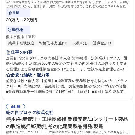
会社の経営基盤を支える経理および労務管理業務全般をお任せします。仕訳や売上管理な
どの日常業務から、原価計算、月次・年次決算対応まで、これまでの経理スキルを幅広く
発揮していただけるポジションです。
月給
20万円～22万円
勤務地
熊本県熊本市東区
業界未経験歓迎
資格取得支援あり
転勤なし
退職金あり
仕事の内容
企業名 蛇の目ブロック株式会社 求人名 熊本/経理・決算業務｜マイカー通
勤可/転勤なし/創業約100年の安定企業 仕事の内容 会社の経営基盤を支え
る経理および労務管理業務全般をお任せします。仕訳や売上管理などの日
常業務から、原価計算、月次・年次決算対応まで、これまでの経理スキル
必要な経験・能力等
を幅広く発揮していただけるポジションです。 ■経理業務：売上伝票入
必要な経験・能力等 【必須】■経理事務の実務経験をお持ちの方（ブラン
力、仕訳、原価計算、月次・年次決算対応、税務対応 ■管理業務：在庫管
ク可） ■日商簿記2級、全経簿記2級、簿記実務検定2級のいずれかの資格
理、仕入れ管理 ■労務・総務：社員の勤怠管理、労務管理、来客・電話応
■普通自動車第一種運転免許（AT限定可） 【歓迎】 ■原価計算や決算業務
対 ※入社後はスキルに合わせて業務をお任せし、的確なフォローを行いま
の経験をお持ちの方 ■労務管理や勤怠管理の経験をお持ちの方 【求める人
す。【業務内容の変更範囲】当社の指定する業務 募集職種 熊本/経理・決
物像】 ■正確性を意識し、コツコツと業務に取り組める方 ■プライベート
算業務｜マイカー通勤可/転勤なし/創業約100年の安定企業
正社員
も大切にしながら長く働きたい方 学歴・資格 学歴：大学院 大学 高専 短大
蛇の目ブロック株式会社
専修学校 高校 語学力： 資格：第一種運転免許普通自動車 日商簿記検定2
級
熊本/生産管理・工場長候補|業績安定/コンクリート製品
の製造統括/転勤無 その他建築製品開発/製造
熊本工場にて、コンクリート二次製品の製造管理および工場長候補としての業務をお任せ