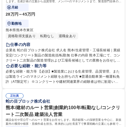
します。生産計画の立案から品質管理、メンバーのマネジメントまで、製造部門全体の統
括を担う重要なポジションです。
月給
28万円～45万円
勤務地
熊本県熊本市東区
資格取得支援あり
転勤なし
退職金あり
仕事の内容
企業名 蛇の目ブロック株式会社 求人名 熊本/生産管理・工場長候補｜業績
安定/コンクリート製品の製造統括/転勤無 仕事の内容 熊本工場にて、コン
クリート二次製品の製造管理および工場長候補としての業務をお任せしま
す。生産計画の立案から品質管理、メンバーのマネジメントまで、製造部
必要な経験・能力等
門全体の統括を担う重要なポジションです。 ■コンクリート二次製品の生
必要な経験・能力等 【必須】■製造業における生産管理、品質管理、また
産計画立案および工程管理 ■品質管理、安全衛生管理、設備の保守点検の
は製造ラインのマネジメント経験をお持ちの方 ■普通自動車第一種運転免
統括 ■工場スタッフのマネジメント、育成、人員配置の最適化 ■製造コス
許（AT限定可） ※コンクリートや建材関連業界の経験者は特に歓迎いた
トの削減や業務効率化の推進 ※既存の工場長からの引き継ぎを経て、段階
します。 【歓迎】■工場長や製造部長としての実務経験 ■土木施工管理技
的に業務をお任せします。 【業務内容の変更範囲】当社の指定する業務
士などの関連資格 【求める人物像】■周囲と円滑にコミュニケーションを
募集職種 熊本/生産管理・工場長候補｜業績安定/コンクリート製品の製造
正社員
取り、組織をまとめることができる方■安全第一を徹底し、業務改善に前
蛇の目ブロック株式会社
統括/転勤無
向きに取り組める方 学歴・資格 学歴：大学院 大学 高専 短大 専修学校 高
校 語学力： 資格：コンクリート技士 フォークリフト運転者 玉掛作業者
熊本/建材のルート営業|創業約100年/転勤なし/コンクリ
ート二次製品 建築法人営業
建設会社や官公庁へのルート営業をお任せします。既存顧客への深耕営業を中心に、新規
案件の獲得や積算・見積作成を担当。将来的には社長直下で事業戦略の立案にも参画でき