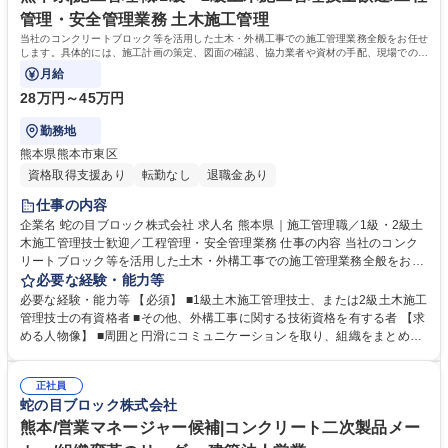
管理・安全管理業務 土木施工管理
当社のコンクリートブロック等を活用した土木・外構工事での施工管理業務全般をお任せ
します。具体的には、施工計画の策定、図面の確認、協力業者や資材の手配、現場での工
程・安全・品質管理などを行います。
月給
28万円～45万円
勤務地
熊本県熊本市東区
資格取得支援あり
転勤なし
退職金あり
仕事の内容
企業名 蛇の目ブロック株式会社 求人名 熊本県｜施工管理職／1級・2級土
木施工管理技士歓迎／工程管理・安全管理業務 仕事の内容 当社のコンク
リートブロック等を活用した土木・外構工事での施工管理業務全般をお任
せします。具体的には、施工計画の策定、図面の確認、協力業者や資材の
必要な経験・能力等
手配、現場での工程・安全・品質管理などを行います。 官公庁や民間企業
必要な経験・能力等 【必須】 ■1級土木施工管理技士、または2級土木施工
からの案件に対し、安全かつ円滑に工事が進むよう現場監督として指揮し
管理技士の有資格者 ■その他、外構工事に関する技術資格を有する者 【求
ていただきます。熊本県内の案件を中心に、経験に応じて規模の小さな案
める人物像】 ■周囲と円滑にコミュニケーションを取り、組織をまとめる
件からお任せします。1級・2級土木施工管理技士の資格も活かせる環境
ことができる■安全第一を徹底し、業務改善に前向きに取り組める方 学
で、自社製品の特性を活かしたスムーズな施工が可能です。 【業務内容の
歴・資格 学歴：大学院 大学 高専 短大 専修学校 高校 語学力： 資格：
変更範囲】当社の指定する業務 募集職種 熊本県｜施工管理職／1級・2級
正社員
蛇の目ブロック株式会社
土木施工管理技士歓迎／工程管理・安全管理業務
熊本/営業マネージャー候補|コンクリート二次製品メー