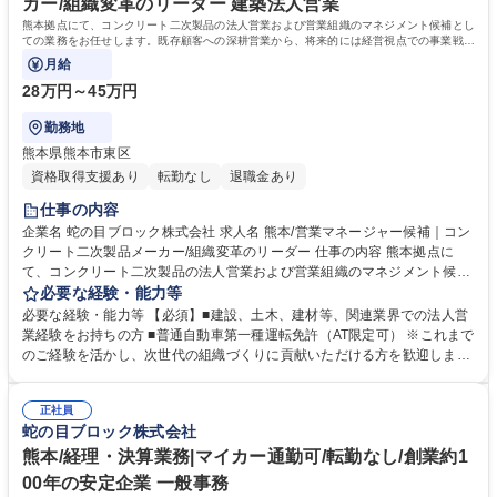
カー/組織変革のリーダー 建築法人営業
熊本拠点にて、コンクリート二次製品の法人営業および営業組織のマネジメント候補とし
ての業務をお任せします。既存顧客への深耕営業から、将来的には経営視点での事業戦略
の立案まで担う重要なポジションです。
月給
28万円～45万円
勤務地
熊本県熊本市東区
資格取得支援あり
転勤なし
退職金あり
仕事の内容
企業名 蛇の目ブロック株式会社 求人名 熊本/営業マネージャー候補｜コン
クリート二次製品メーカー/組織変革のリーダー 仕事の内容 熊本拠点に
て、コンクリート二次製品の法人営業および営業組織のマネジメント候補
としての業務をお任せします。既存顧客への深耕営業から、将来的には経
必要な経験・能力等
営視点での事業戦略の立案まで担う重要なポジションです。 ■既存顧客
必要な経験・能力等 【必須】■建設、土木、建材等、関連業界での法人営
（ゼネコン、官公庁等）への定期訪問、提案営業 ■若手メンバーの育成や
業経験をお持ちの方 ■普通自動車第一種運転免許（AT限定可） ※これまで
指導、営業組織全体の底上げ ■熊本県内および九州エリアの市場分析と新
のご経験を活かし、次世代の組織づくりに貢献いただける方を歓迎しま
規開拓戦略の立案 ※プレイングマネージャーとして既存部長からの引き継
す。 【歓迎】■事業計画、営業計画などの企画や立案経験 ■メンバーのマ
ぎを行い、段階的に業務をお任せします。 【業務内容の変更範囲】当社の
ネジメントや後輩指導のご経験 【求める人物像】 ■周囲と協力し、組織の
指定する業務 募集職種 熊本/営業マネージャー候補｜コンクリート二次製
正社員
成長に向けて前向きに業務に取り組める方 ■地域社会のインフラ整備に貢
蛇の目ブロック株式会社
品メーカー/組織変革のリーダー
献したいという意欲をお持ちの方 学歴・資格 学歴：大学院 大学 高専 短大
専修学校 高校 語学力： 資格：第一種運転免許普通自動車
熊本/経理・決算業務|マイカー通勤可/転勤なし/創業約1
00年の安定企業 一般事務