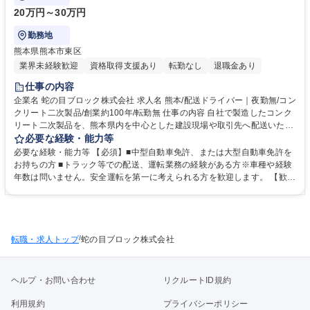
20万円～30万円
勤務地
熊本県熊本市東区
業界未経験歓迎
資格取得支援あり
転勤なし
退職金あり
仕事の内容
企業名 蛇の目ブロック株式会社 求人名 熊本/配送ドライバー｜夜勤無/コン
クリート二次製品/創業約100年/転勤無 仕事の内容 自社で製造したコンク
リート二次製品を、熊本県内を中心とした建設現場や取引先へ配送いただ
きます。配送エリアは地場中心のため、長距離の運転や車中泊はありませ
必要な経験・能力等
ん。安全第一で製品を届ける重要なお仕事です。 ■自社で製造したブロッ
必要な経験・能力等 【必須】■中型自動車免許、または大型自動車免許を
ク製品 ■クランプやリフトを使用 ■荷下ろし作業（ユニックや場所によっ
お持ちの方 ■トラック等での配送、運転業務の経験がある方※車種や経験
てはリフトを使用） ■担当車両の日常点検、洗車、車内清掃、安全管理 ※
年数は問いません。安全運転を第一に考えられる方を歓迎します。 【歓
手積み・手下ろしの負担は少なく、無理なく長く続けられる業務内容で
迎】 ■玉掛け、小型移動式クレーン、フォークリフト等の資格 ■ユニック
す。【業務内容の変更範囲】当社の指定する業務 募集職種 熊本/配送ドラ
車の運転、操作経験 【求める人物像】 ■安全ルールを遵守し、丁寧な運転
イバー｜夜勤無/コンクリート二次製品/創業約100年/転勤無
ができる方 ■気持ちの良い挨拶など、基本的なコミュニケーションが取れ
る方 学歴・資格 学歴：大学院 大学 高専 短大 専修学校 高校 語学力： 資
/
転職・求人トップ
格：第一種運転免許中型自動車
蛇の目ブロック株式会社
ヘルプ・お問い合わせ
リクルートID規約
利用規約
プライバシーポリシー