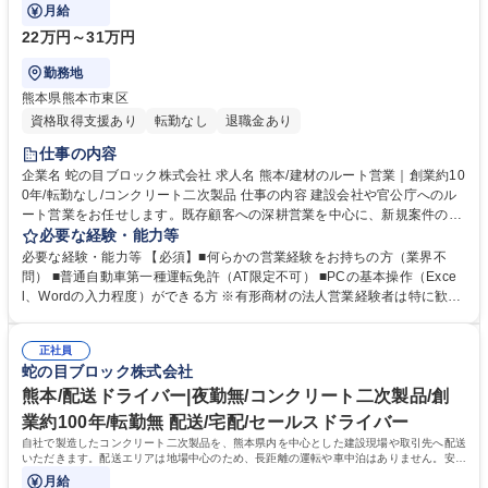
る裁量の大きなポジションです。
月給
22万円～31万円
勤務地
熊本県熊本市東区
資格取得支援あり
転勤なし
退職金あり
仕事の内容
企業名 蛇の目ブロック株式会社 求人名 熊本/建材のルート営業｜創業約10
0年/転勤なし/コンクリート二次製品 仕事の内容 建設会社や官公庁へのル
ート営業をお任せします。既存顧客への深耕営業を中心に、新規案件の獲
得や積算・見積作成を担当。将来的には社長直下で事業戦略の立案にも参
必要な経験・能力等
画できる裁量の大きなポジションです。 ■既存顧客（建設会社、設計事務
必要な経験・能力等 【必須】■何らかの営業経験をお持ちの方（業界不
所、官公庁等）へのルート営業 ■新規案件の獲得、積算・見積書の作成 ■
問） ■普通自動車第一種運転免許（AT限定不可） ■PCの基本操作（Exce
社長直下での事業戦略の立案および実行サポート ■現場からの業務改善提
l、Wordの入力程度）ができる方 ※有形商材の法人営業経験者は特に歓迎
案や新規ツールの導入提案 ※入社後は先輩社員との同行を通じて製品知識
します。 【歓迎条件】■1級または2級土木施工管理技士の資格をお持ちの
や営業ノウハウを身につけていただきます。 【業務内容の変更範囲】当社
方 ■部下や後輩のマネジメント経験がある方（人数不問） 【求める人物
の指定する業務 募集職種 熊本/建材のルート営業｜創業約100年/転勤なし/
正社員
像】■受け身ではなく、主体的に業務改善や提案を行える方 ■経営に近い
蛇の目ブロック株式会社
コンクリート二次製品
視点での業務に関心がある方 学歴・資格 学歴：大学院 大学 高専 短大 専
修学校 高校 語学力： 資格：第一種運転免許普通自動車
熊本/配送ドライバー|夜勤無/コンクリート二次製品/創
業約100年/転勤無 配送/宅配/セールスドライバー
自社で製造したコンクリート二次製品を、熊本県内を中心とした建設現場や取引先へ配送
いただきます。配送エリアは地場中心のため、長距離の運転や車中泊はありません。安全
第一で製品を届ける重要なお仕事です。
月給