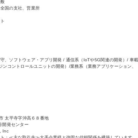
般

全国の支社、営業所

ト

、ソフトウェア・アプリ開発 / 通信系（IoTや5G関連の開発）/ 車
ンジンコントロールユニットの開発）/業務系（業務アプリケーション、
島市 太平寺字沖高６８番地

谷開発センター

Inc

ント：≪主な取引先≫大手企業様と強固な信頼関係を構築しています。