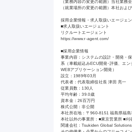
（業務内容の変更の範囲）当社業務全
（就業場所の変更の範囲）本社および
採用企業情報・求人取扱いエージェン
■求人取扱いエージェント

リクルートエージェント

https://www.r-agent.com/

■採用企業情報

事業内容：システムの設計・開発・保守
系（車載組込みECU開発･評価、エ
WEBアプリケーション開発）

設立：1989年03月

代表者：代表取締役社長 津田 亮一

従業員数：130人

平均年齢：39.0歳

資本金：26百万円

株式公開：非公開

本社所在地：〒960-8151 福島県福
本社以外の事業所：■東京営業所 ■刈
関連会社：Tsukiden Global Solutions, 
その他備考・企業からのフリーコメ