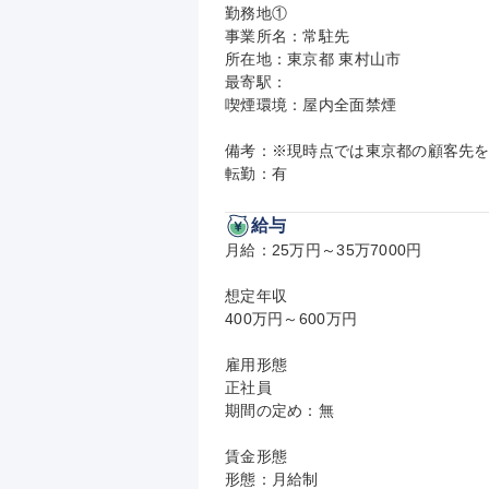
勤務地①

事業所名：常駐先

所在地：東京都 東村山市

最寄駅：

喫煙環境：屋内全面禁煙

備考：※現時点では東京都の顧客先を
転勤：有
給与
月給：25万円～35万7000円

想定年収

400万円～600万円

雇用形態

正社員

期間の定め：無

賃金形態

形態：月給制
