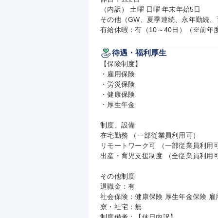
（内訳） 土曜 日曜 年末年始5日

その他（GW、夏季連続、永年勤続、
有給休暇：有（10～40日）（※前年
待遇・福利厚生
【保険制度】

・雇用保険

・労災保険

・健康保険

・厚生年金

制度、設備

在宅勤務 （一部従業員利用可）

リモートワーク可 （一部従業員利用可
出産・育児支援制度 （全従業員利用可
その他制度

退職金：有

社会保険：健康保険 厚生年金保険 雇用
寮・社宅：無

制度備考：【休日内訳】
