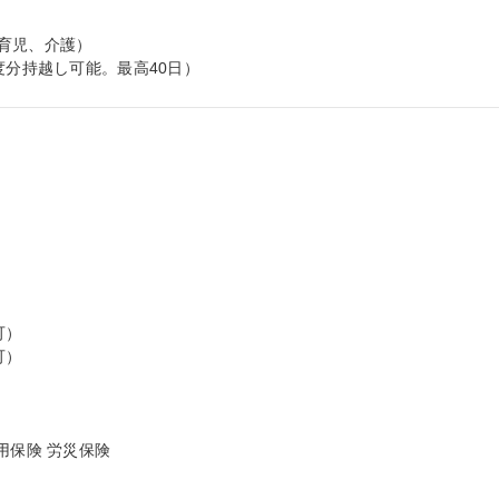
育児、介護）

度分持越し可能。最高40日）
）

）

保険 労災保険
