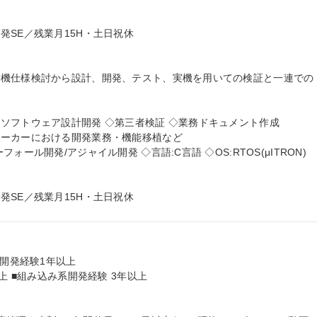
SE／残業月15H・土日祝休

析機仕様検討から設計、開発、テスト、実機を用いての検証と一連での
ソフトウェア設計開発 ◇第三者検証 ◇業務ドキュメント作成

ーカーにおける開発業務・機能移植など

ール開発/アジャイル開発 ◇言語:C言語 ◇OS:RTOS(μITRON)

発SE／残業月15H・土日祝休
開発経験1年以上

上 ■組み込み系開発経験 3年以上
