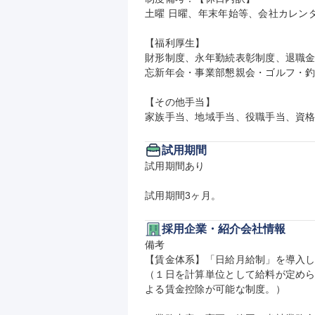
土曜 日曜、年末年始等、会社カレンダ
【福利厚生】

財形制度、永年勤続表彰制度、退職金
忘新年会・事業部懇親会・ゴルフ・釣り
【その他手当】

家族手当、地域手当、役職手当、資格
試用期間
試用期間あり

試用期間3ヶ月。
採用企業・紹介会社情報
備考

【賃金体系】「日給月給制」を導入し
（１日を計算単位として給料が定め
よる賃金控除が可能な制度。）
