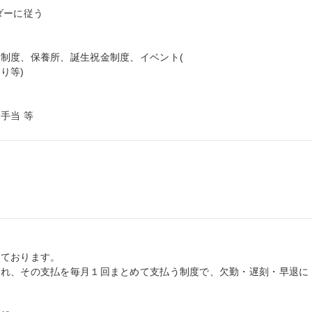
ーに従う

制度、保養所、誕生祝金制度、イベント(

等)

手当 等
ております。

られ、その支払を毎月１回まとめて支払う制度で、欠勤・遅刻・早退に