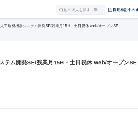
他の求人を探す（勤務
採用検討中の
地 職種 年収など）
人工透析機器システム開発SE/残業月15H・土日祝休 web/オープンSE
ム開発SE/残業月15H・土日祝休 web/オープンSE