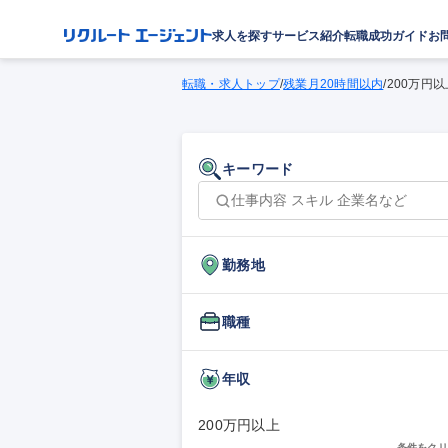
求人を探す
サービス紹介
転職成功ガイド
お
転職・求人トップ
/
残業月20時間以内
/
200万円以
キーワード
勤務地
職種
年収
200万円以上
条件をクリ