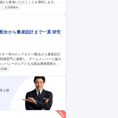
場から推進いただくことを期待します。
～更新 ■自社工場･協力工場を含めた安全･
制
土日祝休み
の立案･実行 ■将来の生産体制の検討,事業会
･事業会社との連携による課題抽出,改善テー
産技術(冷凍惣菜
配合から量産設計まで一貫 研究
カンパニーのコアとなる製品開発業務をお
2日制
工程設計■製造部門と連携した量産立上げ・
有名飲食店・人気キャラクターとのコラボ
グセラー/配合から量産設計まで一貫
求人探