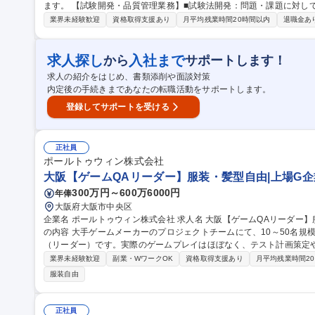
ます。 【試験開発・品質管理業務】■試験法開発：問題・課題に対して (推定)原因に対する対策を実施するにあた
り、目的に沿った開発計画書や記録書の・報告書の作成及び試作検討の
業界未経験歓迎
資格取得支援あり
月平均残業時間20時間以内
退職金あ
立した試験方法で試験実施（機器管理も含め） 【開発業務】■テーブ
の他】５S・安全パトロールなど割り振られた役割によって、他部署メンバーと共同
市/品質管理・試験開発】◆年間休日120日/低離職率/賞与6.8か月実績
求人探し
入社まで
から
サポートします！
求人の紹介をはじめ、書類添削や面談対策
内定後の手続きまであなたの転職活動をサポートします。
登録してサポートを受ける
正社員
ポールトゥウィン株式会社
大阪【ゲームQAリーダー】服装・髪型自由|上場G企
300万円～600万6000円
年俸
大阪府大阪市中央区
企業名 ポールトゥウィン株式会社 求人名 大阪【ゲームQAリーダー】服装・髪型自由｜上場G企業で安定◎ 仕事
の内容 大手ゲームメーカーのプロジェクトチームにて、10～50名規
（リーダー）です。実際のゲームプレイはほぼなく、テスト計画策定
ます。 【具体的なミッション】■チーム牽引:メンバーの育成や指導、適切なタスク配置 ■プロジェクト推進:テス
業界未経験歓迎
副業・WワークOK
資格取得支援あり
月平均残業時間2
ト計画の策定、見積もり作成、進捗管理、顧客との折衝 ■品質設計:
服装自由
スト実行計画を提案 【入社後の流れ】入社後はテスター業務を学び
その後は先輩リーダーによるOJTでじっくりと業務理解を深められます。 募集職種 大阪【ゲームQAリーダ
装・髪型自由｜上場G企業で安定◎
正社員