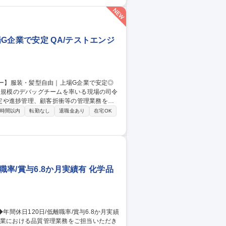
替・消去します。 ■データ入力：1週間ごと
得した商品情報をQVC専用システムに入
スト名など)に相違がないかを確認します。
未経験OK/年休120
G企業で安定 QA/テストエンジ
名規模のデバッグチームを率いる現場の司令
定や進捗管理、顧客折衝等の管理業務を担
0時間以内
転勤なし
退職金あり
在宅OK
:顧客企業と合意した方針に基づき、最適な
、実務知識を身につける研修からスター
ームQAリー
職率/賞与6.8か月実績有 化学品