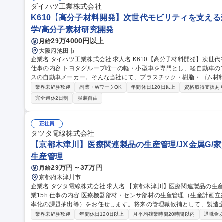
ダイハツ工業株式会社
K610【高分子材料開発】次世代モビリティを支える
学/高分子素材研究開発
29万4000円以上
月給
大阪府池田市
企業名 ダイハツ工業株式会社 求人名 K610【高分子材料開発】次世代モビリティを支える新たな高分子材料開発
仕事の内容 トヨタグループ唯一の軽・小型車を専門とし、軽自動車の
スの自動車メーカー。そんな当社にて、プラスチック・樹脂・ゴム材
す。 【開発】自動車の内装・外装部品に使用される新規高分子材料の開発 【業務詳細】■新規高分子材料の企
業界未経験歓迎
副業・WワークOK
年間休日120日以上
資格取得支援あ
画・設計・評価・量産化開発 └成形加工性、生産性向上に向けた技術
完全週休2日制
服装自由
上 └耐熱性・耐久性向上のための技術開発および不具合分析 └カーボ
社内外との連携・技術提案 募集職種 K610【高分子材
正社員
タツタ電線株式会社
【京都木津川】医療関連製品の生産管理/JX金属G/家
生産管理
29万円～37万円
月給
京都府木津川市
企業名 タツタ電線株式会社 求人名 【京都木津川】医療関連製品の生産管理/JX金属G/家賃補助8割・借上社宅/残
業15h 仕事の内容 医療機器部材・センサ部材の生産管理（生産計画立案、製品在庫調整、外注先の納期管理、効
率化の課題抽出等）をお任せします。将来の管理職候補として、製造
ジションです。 京都工場や外注先に対する生産稼働・製品出荷・物流の管理を担当。営業部門と連携した業務効
業界未経験歓迎
年間休日120日以上
月平均残業時間20時間以内
退職金