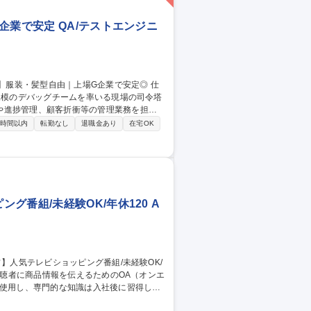
企業で安定 QA/テストエンジニ
規模のデバッグチームを率いる現場の司令塔
や進捗管理、顧客折衝等の管理業務を担い
0時間以内
転勤なし
退職金あり
在宅OK
顧客企業と合意した方針に基づき、最適なテ
、実務知識を身につける研修からスタート。
ダー】
番組/未経験OK/年休120 A
を使用し、専門的な知識は入社後に習得して