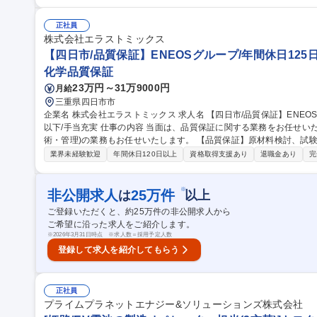
率化や、Excel・内製システムを用いた生産計画の改修にも携わりま
庫調整・棚卸●製造進捗管理、外注先との納期調整●現場の省力化・効率
張あり（京都工場・外注先等）。OJTおよび現地研修があるため安心して業務を習
正社員
木津川】医療関連製品の生産管理/JX金属G/家賃補助8割・借上社宅/残業
株式会社エラストミックス
【四日市/品質保証】ENEOSグループ/年間休日125
化学品質保証
23万円～31万9000円
月給
三重県四日市市
企業名 株式会社エラストミックス 求人名 【四日市/品質保証】ENEOSグループ/年間休日125日/平均残業10時間
以下/手当充実 仕事の内容 当面は、品質保証に関する業務をお任せいたします。 将来的には、生産部門(生産技
術・管理)の業務もお任せいたします。 【品質保証】原材料検討、試験、実験
理業務、仕入先監査、工場、購買との調整 ・製品品質保証（製品が
業界未経験歓迎
年間休日120日以上
資格取得支援あり
退職金あり
完
仕様書の締結、社内標準の作成など） ・製品トラブル（国内外拠点）
マネジメントおよびＰＬＰ（製造物責任予防）関係業務 【生産部門
・生産技術・・・生産性の改善、品質の向上など 募集職種 【四日市/品質保証】ENEOSグループ/年間休日125日/
※
非公開求人
25
万件
は
以上
平均残業10時間以下/手当充実
ご登録いただくと、約
25
万件の非公開求人から
ご希望に沿った求人をご紹介します。
※
2026年3月31日時点 ※求人数＝採用予定人数
登録して求人を紹介してもらう
正社員
プライムプラネットエナジー&ソリューションズ株式会社