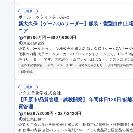
展開など)が表示されるグラフィックスを適切なタイミングで表示・切
に2週間後の放送番組の情報を準備するサイクルでデータベースから取
力。また、システムに入力した情報と実際の放送内容(価格、送料、ゲ
正社員
募集職種 【テレビ番組サポートスタッフ】人気テレビショッピング番組/
ポールトゥウィン株式会社
新大久保【ゲームQAリーダー】服装・髪型自由|上場
ニア
300万円～600万6000円
年俸
東京都新宿区
企業名 ポールトゥウィン株式会社 求人名 新大久保【ゲームQAリーダー】服装・髪型自由｜上場G企業で安定◎
仕事の内容 大手ゲームメーカーのプロジェクトチームにて、10～50
塔（リーダー）です。実際のゲームプレイはほぼなく、テスト計画策
います。 【具体的なミッション】■チーム牽引:メンバーの育成や指導、適切なタスク配置 ■プロジェクト推進:テ
業界未経験歓迎
副業・WワークOK
資格取得支援あり
月平均残業時間2
スト計画の策定、見積もり作成、進捗管理、顧客との折衝 ■品質設計
服装自由
テスト実行計画を提案 【入社後の流れ】入社後はテスター業務を学び
ト。その後は先輩リーダーによるOJTでじっくりと業務理解を深められます。 募集職種 新大久保【ゲ
ダー】服装・髪型自由｜上場G企業で安定◎
正社員
フタムラ化学株式会社
【田原市/品質管理・試験開発】 年間休日120日/低離
質管理
26万2000円～32万2420円
月給
愛知県田原市
企業名 フタムラ化学株式会社 求人名 【田原市/品質管理・試験開発】◆年間休日120日/低離職率/賞与6.8か月実績
有 仕事の内容 当社のフィルム製剤グループにて食品及び医薬品の製造業における品質管理業務をご担当いただき