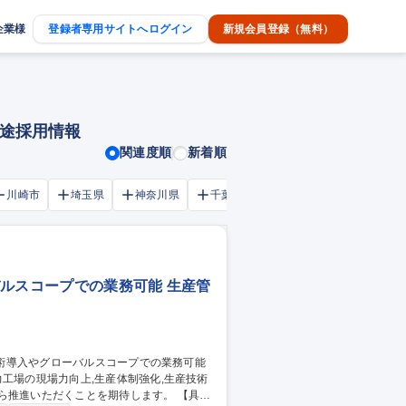
企業様
登録者専用サイトへログイン
新規会員登録（無料）
中途採用情報
関連度順
新着順
川崎市
埼玉県
神奈川県
千葉市
大阪府
千葉県
バルスコープでの業務可能 生産管
工場の現場力向上,生産体制強化,生産技術
進いただくことを期待します。 【具体