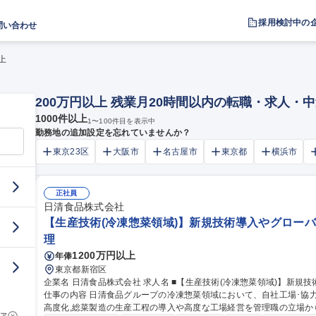
採用検討中の
問い合わせ
上
200万円以上 残業月20時間以内の転職・求人・
1000
件以上
1
〜
100
件目を表示中
勤務地の追加設定を忘れていませんか？
東京23区
大阪市
名古屋市
東京都
横浜市
正社員
日清食品株式会社
【生産技術(冷凍惣菜領域)】新規技術導入やグロー
理
1200万円以上
年俸
東京都新宿区
企業名 日清食品株式会社 求人名 ■【生産技術(冷凍惣菜領域)】新規技術導入やグローバルスコープでの業務可能
仕事の内容 日清食品グループの冷凍惣菜領域において、自社工場･協力
高度化,総菜製造の生産工程の導入や高度な工場経営を管理職の立場から推
ア