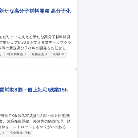
新たな高分子材料開発 高分子化
市場シェア約30％を支える業界トップクラ
料等の新規高分子材料の開発をお任せしま
り
時短勤務あり
退職金あり
在宅OK
開発 └加飾・表面質感を活かした意匠性向
ンニュートラル・資源循環の開発 ■その他、
料開発】次世代モビリティを支える新たな高分子材料開発
賃補助8割・借上社宅/残業15h
全体をコントロールするやりがいのあるポ
あり
完全週休2日制