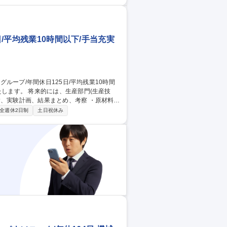
す。具体的には、●生産計画の立案、製品在
化提案 等。 ※月1回程度（2～3日）の出
得できます。 募集職種 【京都
15h
日/平均残業10時間以下/手当充実
計画、結果まとめ、考察 ・原材料管
お客様ニーズを満たしているかの管理。納入
全週休2日制
土日祝休み
の対策妥当性および方向性の修正。 ・品質
（製品・製造に関わる各工程の作業管理）】