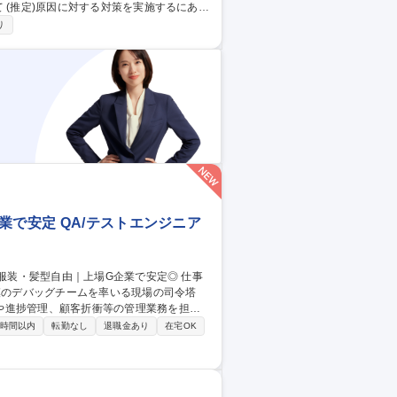
実施 ■品質試験：製品品質項目に対する確
り
ル試作にて可食フィルム製作■特許調査 【そ
での業務等 募集職種 【田原
有
業で安定 QA/テストエンジニア
模のデバッグチームを率いる現場の司令塔
や進捗管理、顧客折衝等の管理業務を担い
0時間以内
転勤なし
退職金あり
在宅OK
顧客企業と合意した方針に基づき、最適なテ
、実務知識を身につける研修からスタート。
ー】服