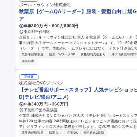
ポールトゥウィン株式会社
秋葉原【ゲームQAリーダー】服装・髪型自由|上場G
ア
300万円～600万6000円
年俸
東京都千代田区
企業名 ポールトゥウィン株式会社 求人名 秋葉原【ゲームQAリーダー】服装・髪型自由｜上場G企業で安定◎ 仕
事の内容 大手ゲームメーカーのプロジェクトチームにて、10～50名
（リーダー）です。実際のゲームプレイはほぼなく、テスト計画策定
ます。 【具体的なミッション】■チーム牽引:メンバーの育成や指導、適切なタスク配置 ■プロジェクト推進:テス
業界未経験歓迎
副業・WワークOK
資格取得支援あり
月平均残業時間2
ト計画の策定、見積もり作成、進捗管理、顧客との折衝 ■品質設計:
服装自由
スト実行計画を提案 【入社後の流れ】入社後はテスター業務を学び
その後は先輩リーダーによるOJTでじっくりと業務理解を深められます。 募集職種 秋葉原【ゲームQAリー
服装・髪型自由｜上場G企業で安定◎
正社員
株式会社QVCジャパン
【テレビ番組サポートスタッフ】人気テレビショッピング
D(テレビ/映画/アニメ)
340万円～360万円
年俸
千葉県千葉市美浜区
企業名 株式会社ＱＶＣジャパン 求人名 【テレビ番組サポートスタッフ】人気テレビショッピング番組/未経験OK/
年休120 仕事の内容 24時間放送のテレビショッピング番組において視聴者に商品情報を伝えるためのOA（オンエ
ア）グラフィックスの送出業務を担当します 。QVC専用のシステム
いただきます。 ■OAグラフィックス操作：生放送中、プロデューサーの指示のもと商品情報(品名、価格、カラー
業界未経験歓迎
転勤なし
在宅OK
完全週休2日制