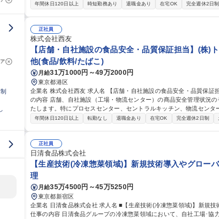
的には】■低温工場の本社生産管理 ■低温工場の作業平準の立案～更新
年間休日120日以上
時短勤務あり
退職金あり
在宅OK
完全週休2日
の指導,管理,運用提案･実装 ■新製品等のライン選定,設備投資案の立案
提案,生産体制構築 ■自社工場における工場人材の育成 ■各工場･事業
定･推進 ■協力工場を含む生産拠点の現場力向上,ガバナンス強化,改善指導 募集職種 ■【生産技術(冷凍惣菜領
正社員
新規技術導入やグローバルスコープでの業務可能
株式会社西友
【店舗・自社施設の食品安全・品質保証担当】(株)
他(食品/飲料/たばこ)
ア
31万1000円～49万2000円
月給
東京都港区
企業名 株式会社西友 求人名 【店舗・自社施設の食品安全・品質保証担当】(株)トライアルカンパニーへ出向 仕事
日制
の内容 店舗、自社施設（工場・物流センター）の商品安全管理状況
たします。特にプロセスセンター、セントラルキッチン、物流センタ
し
ジネ スの根幹となる食の安全を土台から支える役割です。 食品安全レベル維持の定期モニタリング、年一回の食
年間休日120日以上
転勤なし
退職金あり
在宅OK
完全週休2日制
品安全監査を通じ、過去の製品事故や工程不良の再発防止策、有効性の
しているかなど、自社製造工場の食品安全維持のためのサポート及び
※業務内容の詳細は、【その他労働条件の備考】に記載 募集職種 【店舗・自社施設の食品安全・品質保証担当】
正社員
(株)トライアルカンパニーへ出向
日清食品株式会社
【生産技術(冷凍惣菜領域)】新規技術導入やグロー
理
35万4500円～45万5250円
月給
東京都新宿区
企業名 日清食品株式会社 求人名 ■【生産技術(冷凍惣菜領域)】新規技術導入やグローバルスコープでの業務可能
仕事の内容 日清食品グループの冷凍惣菜領域において、自社工場･協力