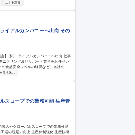
 ■自社工場･協力工場を含めた安全･品質面
制
土日祝休み
･実行 ■将来の生産体制の検討,事業会社への
会社との連携による課題抽出,改善テーマの設
域)】
トライアルカンパニーへ出向 その
のモニタリング及びサポート業務をお任せい
ーの食品安全レベルの確保など、当社のビ
土日祝休み
確認、継続した運用をPDCAサイクルで回
定期モニタリングを行っていただきます。
バルスコープでの業務可能 生産管
工場の現場力向上,生産体制強化,生産技術