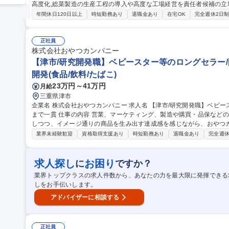
高度化,総菜製造の生産工程の導入や高度な工場経営を責任者候補の立
【具体的には】■低温工場の本社生産管理 ■低温工場の作業平準の立案
年間休日120日以上
時短勤務あり
退職金あり
在宅OK
完全週休2日
品質面の指導,管理,運用提案･実装 ■新製品等のライン選定,設備投資案
社への提案,生産体制構築 ■自社工場における工場人材の育成 ■各工場
マの設定･推進 ■協力工場を含む生産拠点の現場力向上,ガバナンス強化,改善指導 募集職種 ■【生
正社員
領域)】新規技術導入やグローバルスコープでの業務可能
株式会社おやつカンパニー
【津市/研究開発職】ベビースター等のロングセラー/
開発(食品/飲料/たばこ)
23万円～41万円
月給
三重県津市
企業名 株式会社おやつカンパニー 求人名 【津市/研究開発職】ベビースター等のロングセラー/配合から量産設計
まで一貫 仕事の内容 営業、マーケティング、製造や購買・品保などの関連部門と連携し、チームメンバーと協力
しつつ、イメージ通りの商品を生み出す達成感を感じながら、おやつ
任せします。 【具体的な業務内容】■新商品・既存商品の配合設計、マテリアル開発■原材料の選定・評価および
業界未経験歓迎
資格取得支援あり
時短勤務あり
退職金あり
完全週休
配合検討■試作品の開発・官能評価・改良■量産化に向けた製造条件・
品質改善■営業・マーケティング部門との商品開発プロジェクト推進■
商品の開発 募集職種 【津市/研究開発職】ベビースター等のロン
求人探し
お困り
に
ですか？
業界トップクラスの求人件数から、あなたの力を最大限に発揮できる
しをお手伝いします。
アドバイザーに相談する
正社員