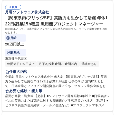
拠点と連携）」 ◇IoTや5G、ビックデータ、AIなど最新の通信テクノロジ
正社員
ーの専門性が付く！ ◇大手通信キャリア向けのネットワーク／インフラシ
月電ソフトウェア株式会社
ステムの開発 学歴・資格 学歴：大学院 大学 短大 専修学校 語学力： 資
格：
【関東県内/ブリッジSE】英語力を生かして活躍 年休1
22日/残業15h程度 汎用機プロジェクトマネージャー
国内BSEとして、日本企業とフィリピン開発拠点の間に立ち、ブリッジ業務全般をお任
せします。
月給
28万円以上
勤務地
東京都千代田区
年間休日120日以上
月平均残業時間20時間以内
退職金あり
仕事の内容
企業名 月電ソフトウェア株式会社 求人名 【関東県内/ブリッジSE】英語
力を生かして活躍◎年休122日/残業15h程度 仕事の内容 国内BSEとし
て、日本企業とフィリピン開発拠点の間に立ち、ブリッジ業務全般をお任
せします。 【業務内容詳細】■業務系システム開発、通信インフラ開発な
必要な経験・能力等
どのPJT進捗／品質向上業務管理をお任せします。■日本法人の顧客折
必要な経験・能力等 【必須】■ソフトウェア開発経験3年以上 ■日常会話レ
衝、現地メンバーのマネジメント等をお願いします。 【キャリアビジョ
ベルの英語力または英語に対する興味関心／学習意欲のある方 【歓迎】■
ン】■海外BSEやPMとして、グローバルに活躍する道が拓けます。 募集
ビジネス英語の使用経験（メール／会議など）■プロジェクトマネジメン
職種 【関東県内/ブリッジSE】英語力を生かして活躍◎年休122日/残業15
ト経験またはPMBOK準拠の知識 ■文化の異なるチームをまとめた経験の
h程度
ある方 【求める人物像】■チームでの成果を大切にし、自ら改善提案がで