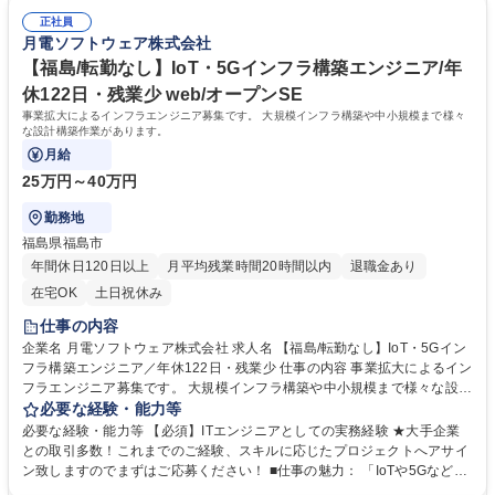
業月10H程度
拠点と連携）」 ◇IoTや5G、ビックデータ、AIなど最新の通信テクノロジ
正社員
ーの専門性が付く！ ◇大手通信キャリア向けのネットワーク／インフラシ
月電ソフトウェア株式会社
ステムの開発 学歴・資格 学歴：大学院 大学 短大 専修学校 語学力： 資
格：
【福島/転勤なし】IoT・5Gインフラ構築エンジニア/年
休122日・残業少 web/オープンSE
事業拡大によるインフラエンジニア募集です。 大規模インフラ構築や中小規模まで様々
な設計構築作業があります。
月給
25万円～40万円
勤務地
福島県福島市
年間休日120日以上
月平均残業時間20時間以内
退職金あり
在宅OK
土日祝休み
仕事の内容
企業名 月電ソフトウェア株式会社 求人名 【福島/転勤なし】IoT・5Gイン
フラ構築エンジニア／年休122日・残業少 仕事の内容 事業拡大によるイン
フラエンジニア募集です。 大規模インフラ構築や中小規模まで様々な設計
構築作業があります。 【具体的な仕事内容】 ◇ご経験に応じたネットワ
必要な経験・能力等
ーク設計構築作業 ◇ご経験に応じたサーバー／クラウド設計構築作業 ◇
必要な経験・能力等 【必須】ITエンジニアとしての実務経験 ★大手企業
チーム体制：案件毎に異なりますが、2名～5名チームでのプロジェクトが
との取引多数！これまでのご経験、スキルに応じたプロジェクトへアサイ
多いです 募集職種 【福島/転勤なし】IoT・5Gインフラ構築エンジニア／
ン致しますのでまずはご応募ください！ ■仕事の魅力： 「IoTや5Gなど、
年休122日・残業少
大手通信キャリア向けシステムの受諾開発（フィリピンオルティガス都市