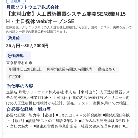
正社員
ームビルディング、PL管理、経営まで幅広い経営スキル■英語研修や英語
月電ソフトウェア株式会社
力を養える環境■上司との定期面談あり（業務やキャリア形成などの相
談・アドバイスの機会） 学歴・資格 学歴：大学院 大学 高専 短大 専修学
【東村山市】人工透析機器システム開発SE/残業月15
校 語学力： 資格：
H・土日祝休 web/オープンSE
医療施設／クリニック向けの人工透析機仕様検討から設計、開発、テスト、実機を用いて
の検証と一連での開発工程を対応頂きます。
月給
25万円～35万7000円
勤務地
東京都東村山市
年間休日120日以上
月平均残業時間20時間以内
退職金あり
在宅OK
仕事の内容
企業名 月電ソフトウェア株式会社 求人名 【東村山市】人工透析機器シス
テム開発SE／残業月15H・土日祝休 仕事の内容 医療施設／クリニック向
けの人工透析機仕様検討から設計、開発、テスト、実機を用いての検証と
一連での開発工程を対応頂きます。 【具体的な仕事内容】◇人工透析機器
必要な経験・能力等
ソフトウェア設計開発 ◇第三者検証 ◇業務ドキュメント作成 【プロジェ
必要な経験・能力等 【必須】■CまたはC＋＋の開発経験 ■開発経験1年以
クト事例】大手医療機器メーカーにおける開発業務・機能移植など 【開発
上 【歓迎】■設計/テストのご経験 3年以上 ■組み込み系開発経験 3年以上
環境】◇開発フロー:ウォーターフォール開発/アジャイル開発 ◇言語:C言
＜当社の魅力＞ ■健康経営優良事業所認定（社員の健康管理を表彰）■年
語 ◇OS:RTOS(μITRON) 募集職種 【東村山市】人工透析機器システム開
間休日は120日以上あり■研修サービスとして動画セミナー見放題（自己
発SE／残業月15H・土日祝休
啓発・技術スキル）■チームビルディング、PL管理、経営まで幅広い経営