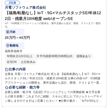
正社員
スキル■英語研修や英語力を養える環境■上司との定期面談あり（業務やキ
月電ソフトウェア株式会社
ャリア形成などの相談・アドバイスの機会） 学歴・資格 学歴：大学院 大
学 高専 短大 専修学校 語学力： 資格：
【福島/転勤なし】IoT・5G×マルチスタックSE/年休12
2日・残業月10H程度 web/オープンSE
IoT・5G関連アプリケーションの開発を、要件定義から設計、開発、テストまで一貫担
当。
月給
25万円～40万円
勤務地
福島県福島市
年間休日120日以上
月平均残業時間20時間以内
退職金あり
在宅OK
土日祝休み
仕事の内容
企業名 月電ソフトウェア株式会社 求人名 【福島/転勤なし】IoT・5G×マ
ルチスタックSE／年休122日・残業月10H程度 仕事の内容 IoT・5G関連
アプリケーションの開発を、要件定義から設計、開発、テストまで一貫担
当。 【業務内容詳細】■要件定義、設計、開発、テストまでを包括するア
必要な経験・能力等
プリケーション開発全工程を担当 ■第三者検証業務もあり、品質管理の視
必要な経験・能力等 【必須】ITエンジニアとしての実務経験 ★大手企業
点を学べる ■チーム構成は2～5名と適度な規模で、協働しながら工程を進
との取引多数！これまでのご経験、スキルに応じたプロジェクトへアサイ
められる環境 ■開発手法はウォーターフォールとアジャイルの両方を採用
ン致しますのでまずはご応募ください！ ■仕事の魅力： 「IoTや5Gなど、
募集職種 【福島/転勤なし】IoT・5G×マルチスタックSE／年休122日・残
大手通信キャリア向けシステムの受諾開発（フィリピンオルティガス都市