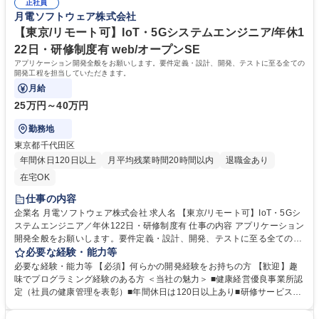
正社員
ィング、PL管理、経営まで幅広い経営スキル■英語研修や英語力を養える
月電ソフトウェア株式会社
環境■上司との定期面談あり（業務やキャリア形成などの相談・アドバイ
スの機会） 学歴・資格 学歴：大学院 大学 高専 短大 専修学校 語学力： 資
【東京/リモート可】IoT・5Gシステムエンジニア/年休1
格：
22日・研修制度有 web/オープンSE
アプリケーション開発全般をお願いします。要件定義・設計、開発、テストに至る全ての
開発工程を担当していただきます。
月給
25万円～40万円
勤務地
東京都千代田区
年間休日120日以上
月平均残業時間20時間以内
退職金あり
在宅OK
仕事の内容
企業名 月電ソフトウェア株式会社 求人名 【東京/リモート可】IoT・5Gシ
ステムエンジニア／年休122日・研修制度有 仕事の内容 アプリケーション
開発全般をお願いします。要件定義・設計、開発、テストに至る全ての開
発工程を担当していただきます。 ■仕事の魅力： 「IoTや5Gなど、大手通
必要な経験・能力等
信キャリア向けシステムの受諾開発（フィリピンオルティガス都市拠点と
必要な経験・能力等 【必須】何らかの開発経験をお持ちの方 【歓迎】趣
連携）」 ◇IoTや5G、ビックデータ、AIなど最新の通信テクノロジーの専
味でプログラミング経験のある方 ＜当社の魅力＞ ■健康経営優良事業所認
門性が付く！ ◇大手通信キャリア向けのネットワーク／インフラシステム
定（社員の健康管理を表彰）■年間休日は120日以上あり■研修サービスと
の開発 募集職種 【東京/リモート可】IoT・5Gシステムエンジニア／年休1
して動画セミナー見放題（自己啓発・技術スキル）■チームビルディン
22日・研修制度有
グ、PL管理、経営まで幅広い経営スキル■英語研修や英語力を養える環境