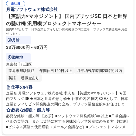
正社員
きる方 学歴・資格 学歴：大学院 大学 短大 専修学校 語学力： 資格：
月電ソフトウェア株式会社
【英語力×マネジメント】 国内ブリッジSE 日本と世界
の懸け橋 汎用機プロジェクトマネージャー
国内BSEとして、日本企業とフィリピン開発拠点の間に立ち、ブリッジ業務全般をお任
せします。
月給
33万6000円～60万円
勤務地
東京都千代田区
業界未経験歓迎
年間休日120日以上
月平均残業時間20時間以内
英語
退職金あり
仕事の内容
企業名 月電ソフトウェア株式会社 求人名 【英語力×マネジメント】★国
内ブリッジSE★日本と世界の懸け橋★ 仕事の内容 国内BSEとして、日本
企業とフィリピン開発拠点の間に立ち、ブリッジ業務全般をお任せしま
す。 【業務内容詳細】■業務系システム開発、通信インフラ開発などのPJ
必要な経験・能力等
T進捗／品質向上業務管理をお任せします。■日本法人の顧客折衝、現地メ
必要な経験・能力等 【必須】■ソフトウェア開発経験3年以上 ■日常会話レ
ンバーのマネジメント等をお願いします。 【キャリアビジョン】■海外BS
ベルの英語力、または英語に対する興味関心／学習意欲のある方 【歓迎】
EやPMとして、グローバルに活躍する道が拓けます。 募集職種 【英語力×
■ビジネス英語の使用経験（メール／会議など）■プロジェクトマネジメン
マネジメント】★国内ブリッジSE★日本と世界の懸け橋★
ト経験またはPMBOK準拠の知識 ■文化の異なるチームをまとめた経験の