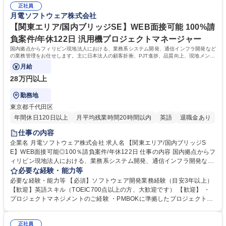
正社員
■上司との定期面談あり（業務やキャリア形成などの相談・アドバイスの
月電ソフトウェア株式会社
機会） 学歴・資格 学歴：大学院 大学 高専 短大 専修学校 語学力： 資格：
【関東エリア/国内ブリッジSE】WEB面接可能 100%請
負案件/年休122日 汎用機プロジェクトマネージャー
国内拠点からフィリピン現地法人における、業務系システム開発、通信インフラ開発など
の業務管理をお任せします。主に日本法人の顧客折衝、PJT進捗、品質向上、現地メンバ
ーのマネジメント等をお願いします。
月給
28万円以上
勤務地
東京都千代田区
年間休日120日以上
月平均残業時間20時間以内
英語
退職金あり
仕事の内容
企業名 月電ソフトウェア株式会社 求人名 【関東エリア/国内ブリッジS
E】WEB面接可能◎100％請負案件/年休122日 仕事の内容 国内拠点からフ
ィリピン現地法人における、業務系システム開発、通信インフラ開発など
の業務管理をお任せします。主に日本法人の顧客折衝、PJT進捗、品質向
必要な経験・能力等
上、現地メンバーのマネジメント等をお願いします。 国内BSEとして経験
必要な経験・能力等 【必須】ソフトウェア開発業務経験（目安3年以上）
を積み、将来は海外BSEとして活躍の道があります。 【顧客について】お
【歓迎】英語スキル（TOEIC700点以上の方、大歓迎です） 【歓迎】 ・
客様となる日本企業です。日本企業とフィリピンの現地エンジニアとの仲
プロジェクトマネジメントのご経験 ・PMBOKに準拠したプロジェクト管
介役兼現地マネジメントとして仕事に携わっていただきます。 【特徴・強
理スキル ・コミュニケーション力、成長意欲のある方 学歴・資格 学歴：
み】30年以上のフィリピンでのオフショア開発で培った多種多様なノウハ
大学院 大学 短大 専修学校 語学力：英語 資格：
ウと実績があります。フィリピンオフショア開発のパイオニア的存在と自
正社員