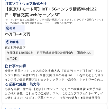
月電ソフトウェア株式会社
【東京/リモート可】IoT・5Gインフラ構築/年休122
日・研修充実 web/オープンSE
IoT・5Gを中心とした通信インフラの設計構築プロジェクト。クラウド・仮想化・ネット
ワークの幅広い領域で経験を積み、リモート勤務も可能です。
月給
25万円～40万円
勤務地
東京都千代田区
年間休日120日以上
月平均残業時間20時間以内
退職金あり
在宅OK
仕事の内容
企業名 月電ソフトウェア株式会社 求人名 【東京/リモート可】IoT・5Gイ
ンフラ構築／年休122日・研修充実 仕事の内容 IoT・5Gを中心とした通信
インフラの設計構築プロジェクト。クラウド・仮想化・ネットワークの幅
広い領域で経験を積み、リモート勤務も可能です。 【業務内容詳細】■ネ
必要な経験・能力等
ットワーク設計・構築、セキュリティ設計 ■サーバー（Linux/Windows）
必要な経験・能力等 【必須】ITエンジニアとしての実務経験 ★大手企業
導入・運用 ■AWS/Azure/GCPでのクラウド基盤設計 ■VMware等仮想化環
との取引多数！これまでのご経験、スキルに応じたプロジェクトへアサイ
境構築 ■グローバル案件での英語使用あり ■プロジェクト規模：数名～十
ン致しますのでまずはご応募ください！ ＜当社の魅力＞ ■健康経営優良事
数名 募集職種 【東京/リモート可】IoT・5Gインフラ構築／年休122日・
業所認定（社員の健康管理を表彰）■年間休日は120日以上あり■研修サー
研修充実
ビスとして動画セミナー見放題（自己啓発・技術スキル）■チームビルデ