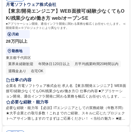
月電ソフトウェア株式会社
負しております 募集職種 【関東エリア/国内ブリッジSE】WEB面接可能
◎100％請負案件/年休122日
【東京/開発エンジニア】WEB面接可/経験少なくてもO
K/残業少なめ/働き方 web/オープンSE
■アプリケーション開発、通信インフラ開発に関わる業務を幅広くお任せいたします。 ≪
開発環境≫※プロジェクトにより異なります。
月給
28万円以上
勤務地
東京都千代田区
業界未経験歓迎
年間休日120日以上
月平均残業時間20時間以内
退職金あり
在宅OK
仕事の内容
企業名 月電ソフトウェア株式会社 求人名 【東京/開発エンジニア】WEB面
接可/経験少なくてもOK/残業少なめ/働き方◎ 仕事の内容 ■アプリケーシ
ョン開発、通信インフラ開発に関わる業務を幅広くお任せいたします。 ≪
開発環境≫※プロジェクトにより異なります。 ■開発フロー：ウォーター
必要な経験・能力等
フォール開発／アジャイル開発 ・SVN／Github ・Dockerを利用した開発
必要な経験・能力等 【必須】ITエンジニアとしての実務経験（年数不問）
環境もある ■言語：Java／JavaScript／C／C＋＋／python など ■フレー
★大手企業との取引多数！これまでのご経験、スキルに応じたプロジェク
ムワーク：React／Angular／Struts／Mybatis／terasoluna ■DB：Oracle
トへアサイン致しますのでまずはご応募ください！ ＜当社の魅力＞ ■健康
／PostgreSQL／Mysql 募集職種 【東京/開発エンジニア】WEB面接可/経
経営優良事業所認定（社員の健康管理を表彰）■年間休日は120日以上あ
験少なくてもOK/残業少なめ/働き方◎
り■研修サービスとして動画セミナー見放題（自己啓発・技術スキル）■チ