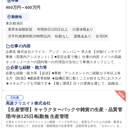
年俸
400万円～600万円
勤務地
東京都港区
業界未経験歓迎
年間休日120日以上
介護休暇あり
月平均残業時間20時間以内
転勤なし
退職金あり
在宅OK
育休あり
完全週休2日制
インセンティブあり
交通費支給
仕事の内容
駅近5分以内
土日祝休み
企業名 株式会社クライス・アンド・カンパニー 求人名 【汐留/インテリア
事務（部署内アシスタント）】■安定企業で働く 仕事の内容 ドイツの高級
キッチンメーカーの国内唯一の代理店の当社にて事務スタッフとして、部
署内の事務業務全般をお任せいたします。 裁量を持って働いていただける
必要な経験・能力等
ため、スキルアップも可能です。 【部署内の事務業務全般】 ■サンプルの
必要な経験・能力等 【必須】■事務・アシスタントのご経験が３年以上有
仕分け・整理 ■電話応対 ■書類作成（会議資料、お客様宛請求書、支払書
る方 【歓迎】■建築業界経験 ★臨機応変に動くことが好きな方におススメ
類を取りまとめて経理へ提出等） ■ショールームアテンド・運営・予約業
★スキルアップも可能です★ 【働く環境】日々の業務を通じて、組織全体
務 ■広報・PR業務のアシスタント（SNS投稿補助、資料作成など） ■納品
のサポートを行い、成果を実感できる仕事です。また、コミュニケーショ
時の取扱説明書作成・送付（キッチン、機器等の商品） 募集職種 【汐留/
ンスキルや問題解決能力が磨かれ、キャリアアップのチャンスも豊富。チ
インテリア事務（部署内アシスタント）】■安定企業で働く
正社員
ームとの協力や新しいアイデアを活かす場もあり、やりがいを感じながら
高波クリエイト株式会社
働けます。 【歓迎】 ■インテリアの業界のご経験が有る方■PCの作業に慣
れている方 学歴・資格 学歴：大学院 大学 高専 短大 専修学校 語学力： 資
【生産管理】キャラクターバックや雑貨の生産・品質管
格：
理/年休125日/転勤無 生産管理
人気キャラクターのファッション雑貨・バッグを中心に、多彩なアイテムの企画・製造を
手掛ける当社にて、自社企画・開発商品の生産管理・品質管理を担当。『かわいい』を届