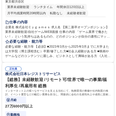
東京都渋谷区
業界未経験歓迎
ランチタイム
年間休日120日以上
月平均残業時間20時間以内
転勤なし
未経験者歓迎
住宅手当あり
経験者歓迎
完全週休2日制
インセンティブあり
仕事の内容
交通費支給
土日祝休み
服装自由
昼食補助あり
第二新卒歓迎
企業名 株式会社Ｃｙｇａｍｅｓ 求人名 【第二新卒オープンポジション】
業界未経験歓迎/自社ゲーム/WEB面接 仕事の内容 「ゲーム業界で働きた
食事補助あり
い！」という気持ちはあるものの、どのポジションが自分の適性にマッチ
しているか悩んでいる方が対象となります！ 総合職（プランナー/データ
必要な経験・能力等
アナリストなど）、技術職（開発エンジニ ア/インフラエンジニアな
必要な経験・能力等 【必須】■2023年3月から2025年3月までに大学また
ど）、デザイン職（デザイナー/イラストレ ーターなど）等から、面接で
は大学院（博士課程含む）卒業/修了した方■社会人経験がある方 ■映画や
ご希望と適正にマッチしたポジションをご案内いたします。ゲームやエン
ゲームなどのコンテンツに親しみ、ビジネスとして興味がある方 《入社実
タメコンテンツが大好きで、「ゲーム業界の未来を自らの手で作りたい」
績 例》 ・メーカー → プロジェクトマネージャー ・ソーシャルゲーム →
「最高のコンテンツを作るためには、何でもやる」という情熱に溢れた方
ゲームプランナー ・通信 → ゲームエンジニア ・独立行政法人 → データ
のご応募をお待ちしております。 募集職種 【第二新卒オープンポジショ
正社員
サイエンティスト 学歴・資格 学歴：大学院 大学 語学力： 資格：
株式会社日本レジストリサービス
ン】業界未経験歓迎/自社ゲーム/WEB面接
【総務】未経験歓迎 /リモート可/世界で唯一の事業/福
利厚生 /再雇用有 総務
インターネット上の様々なサービスを支える当社にて、執務環境の整備や社内制度の検
討、イベント運営などの幅広い業務を担当し、間接的に会社の生産性向上や成長に貢献し
ている部署です。
月給
27万6000円以上
勤務地