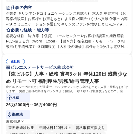
仕事の内容
企業名 キリンアンドコミュニケーションズ株式会社 求人名 中野本社【お
客様相談室】お客様のお声をもとにより良い商品づくりへ貢献 仕事の内容
≪★コミュニケーションを通してキリンのファンを増やしませんか？★≫
お客様のお声をより良い商品づくりに活かしていく上で、窓口となるお客
必要な経験・能力等
様相談室でのお仕事です。 日々お客様からいただくキリングループへのご
必要な経験・能力等 【必須】コールセンターやお客様相談室の業務経験、
意見を、企業活動に活かしています。お客様からの声に迅速かつ誠意をも
PCが使える方（Word・Excel）【働き方】在宅勤務・リモートワーク相
って対応、情報提供するとともにグループ内活動に反映しています。 【具
談可/月平均残業7～8時間程度 【入社後の研修】着任から1か月は電話対応
体的には】電話応対、メール、お手紙対応、ご指摘品調査報告書作成、有
のOJTを中心に実施し、電話対応に慣れた段階でメール・手紙のOJTを実
人チャットボット対応など。 【1日の対応件数】■電話：月間一人当たり
施する予定です。独り立ち以降もしっかりフォローする体制を整えていま
平均100件前後■メール・手紙：同上40件前後 募集職種 中野本社【お客様
正社員
すのでご安心ください。 【当社について】キリングループの広報機能を担
森ビルエステートサービス株式会社
相談室】お客様のお声をもとにより良い商品づくりへ貢献
う会社として、お客様との出会いを大切にし、磨き上げたホスピタリティ
を込めてコミュニケーションをとりながら広報関連業務を行っておりま
【森ビルG】人事・総務 賞与5ヶ月 年休120日 残業少な
す。 学歴・資格 学歴：大学院 大学 高専 短大 専修学校 高校 語学力： 資
め リモート可 福利厚生/労務/給与管理人事
格：
森ビルグループの安定した環境で、バックオフィスから会社を支える人事・総務をお任せ
します。 労務と総務の業務をバランスよく担当し、ゆくゆくは制度改定などのコア業務
にも挑戦できる、やりがいある環境です。
月給
26万2000円～36万4000円
勤務地
東京都港区
業界未経験歓迎
年間休日120日以上
資格取得支援あり