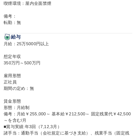
喫煙環境：屋内全面禁煙

備考：

転勤：無
給与
月給：25万5000円以上

想定年収

350万円～500万円

雇用形態

正社員

期間の定め：無

賃金形態

形態：月給制

備考：月給￥255,000～ 基本給￥212,500～ 固定残業代￥42,500
～を含む/月

■賞与実績:年3回（7,12,3月）

諸手当：通勤手当（会社規定に基づき支給）、残業手当（固定残