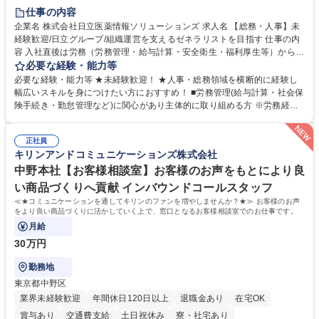
住宅手当あり
時短勤務あり
退職金あり
在宅OK
賞与あり
仕事の内容
育休あり
完全週休2日制
交通費支給
土日祝休み
寮・社宅あり
企業名 株式会社日立医薬情報ソリューションズ 求人名 【総務・人事】未
経験歓迎/日立グループ/組織運営を支えるゼネラリストを目指す 仕事の内
容 入社直後は労務（労務管理・給与計算・安全衛生・福利厚生等）からお
任せいたします。将来は総務・採用・教育業務へ守備範囲を広げ、組織運
必要な経験・能力等
営を支えるゼネラリストをめざせます。 ・初期業務：労働時間管理、給与
必要な経験・能力等 ★未経験歓迎！ ★人事・総務領域を横断的に経験し
計算、社会保険対応、福利厚生管理、安全衛生、健康経営推進等をお任せ
幅広いスキルを身につけたい方におすすめ！ ■労務管理(給与計算・社会保
します。ご経験に応じて、休職者管理など、幅広く経験を積んでいただき
険手続き・勤怠管理など)に関心があり主体的に取り組める方 ※労務経験
ます。 ・将来的な広がり：総務・採用・教育・税務対応・経営企画等。
者は早期にご活躍いただけます。 ■チームで仕事を推進できる方■将来は
★メンバーがマンツーマンで丁寧に教えるため、ご経験が浅くても安心！
マネジメント職として活躍したい 【尚可】■人事、労務、採用、教育業務
幅広く経験を積みたい意欲がある方に最適な環境です。 募集職種 【総
正社員
のご経験 ■労務管理（給与計算・社会保険手続き・勤怠管理など）の経験
キリンアンドコミュニケーションズ株式会社
務・人事】未経験歓迎/日立グループ/組織運営を支えるゼネラリストを目
■衛生管理者の資格をお持ちの方 学歴・資格 学歴：大学院 大学 高専 短大
指す
専修学校 高校 語学力： 資格：
中野本社【お客様相談室】お客様のお声をもとにより良
い商品づくりへ貢献 インバウンドコールスタッフ
≪★コミュニケーションを通してキリンのファンを増やしませんか？★≫ お客様のお声
をより良い商品づくりに活かしていく上で、窓口となるお客様相談室でのお仕事です。
月給
30万円
勤務地
東京都中野区
業界未経験歓迎
年間休日120日以上
退職金あり
在宅OK
賞与あり
交通費支給
土日祝休み
寮・社宅あり