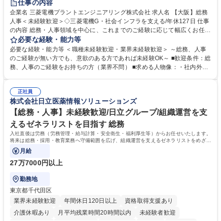
仕事の内容
駅近5分以内
土日祝休み
服装自由
寮・社宅あり
食事補助あり
企業名 三菱電機プラントエンジニアリング株式会社 求人名 【大阪】総務
人事＜未経験歓迎＞◇三菱電機G・社会インフラを支える/年休127日 仕事
の内容 総務・人事領域を中心に、これまでのご経験に応じて幅広くお任せ
します。 ＜具体的には＞ ・総務/人事労務（給与・社保・勤怠管理など）
必要な経験・能力等
・採用・教育研修 ・福利厚生運用 など ※基本的には事務所勤務ですが、
必要な経験・能力等 ＜職種未経験歓迎・業界未経験歓迎＞ ～総務、人事
採用や教育等の業務内容により、関西圏以外への日帰り・宿泊を伴う国内
のご経験が無い方でも、意欲のある方であれば未経験OK～ ■歓迎条件：総
出張もございます。 ※担当業務を持ちつつ、お互いに助け合いながら、総
務、人事のご経験をお持ちの方（業界不問） ■求める人物像：・社内外の
務部という組織として協力しながら進める体制です。 募集職種 【大阪】
関係各部門との調整を率先して行い、業務を円滑に遂行できる協調性やコ
総務人事＜未経験歓迎＞◇三菱電機G・社会インフラを支える/年休127日
ミュニケーション能力を持っている方 ・人事総務領域に興味がありゼネラ
正社員
リスト志向をお持ちの方 学歴・資格 学歴：大学院 大学 語学力： 資格：
株式会社日立医薬情報ソリューションズ
【総務・人事】未経験歓迎/日立グループ/組織運営を支
えるゼネラリストを目指す 総務
入社直後は労務（労務管理・給与計算・安全衛生・福利厚生等）からお任せいたします。
将来は総務・採用・教育業務へ守備範囲を広げ、組織運営を支えるゼネラリストをめざせ
ます。
月給
27万7000円以上
勤務地
東京都千代田区
業界未経験歓迎
年間休日120日以上
資格取得支援あり
介護休暇あり
月平均残業時間20時間以内
未経験者歓迎