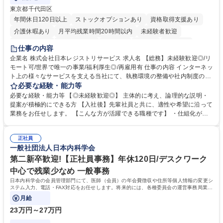
東京都千代田区
年間休日120日以上
ストックオプションあり
資格取得支援あり
介護休暇あり
月平均残業時間20時間以内
未経験者歓迎
住宅手当あり
時短勤務あり
研修あり
在宅OK
賞与あり
仕事の内容
完全週休2日制
交通費支給
駅近5分以内
土日祝休み
服装自由
企業名 株式会社日本レジストリサービス 求人名 【総務】未経験歓迎◎/リ
モート可/世界で唯一の事業/福利厚生◎/再雇用有 仕事の内容 インターネッ
ト上の様々なサービスを支える当社にて、執務環境の整備や社内制度の検
討、イベント運営などの幅広い業務を担当し、間接的に会社の生産性向上
必要な経験・能力等
や成長に貢献している部署です。 会社の全メンバーが安心して長く成果を
必要な経験・能力等 【◎未経験歓迎◎】 主体的に考え、論理的な説明・
発揮できる環境を整えるために、毎日のメンテナンスや維持管理に加え、
提案が積極的にできる方 【入社後】先輩社員と共に、適性や希望に沿って
新たな施策検討を積極的に行っていただき、会社全体を巻き込み課題解決
業務をお任せします。 【こんな方が活躍できる職種です】 ・仕組化が好
を推進。 ・オフィス運営：執務環境の整備・物品管理・社内規定整備/改
き/得意・協働の姿勢を持っている・優先順位付け、マルチタスクが得意・
善・イベント企画/運営・非常時の対応 など、本人の希望や適性によって
様々な立場で物事を考えられる・定型業務だけでなく突発的な出来事にも
幅広い業務の体得が可能で、多様なキャリアパスを描くことも可能です。
正社員
対処できる・新しいことに興味関心がある 【魅力】■自己啓発支援：資格
一般社団法人日本内科学会
募集職種 【総務】未経験歓迎◎/リモート可/世界で唯一の事業/福利厚生◎/
取得や通信教育など費用の80%（年間25万円まで）を補助 ■住宅手当：家
再雇用有
賃の50%（月額7万円まで）を補助 学歴・資格 学歴：大学院 大学 語学
第二新卒歓迎!【正社員事務】年休120日/デスクワーク
力： 資格：
中心で残業少なめ 一般事務
日本内科学会の会員管理部門にて、医師（会員）の年会費徴収や住所等個人情報の変更シ
ステム入力、電話・FAX対応をお任せします。将来的には、各種委員会の運営事務局業務
などにも幅広く携わっていただきます。
月給
23万円～27万円