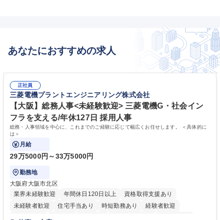
あなたにおすすめの求人
正社員
三菱電機プラントエンジニアリング株式会社
【大阪】総務人事<未経験歓迎> 三菱電機G・社会イン
フラを支える/年休127日 採用人事
総務・人事領域を中心に、これまでのご経験に応じて幅広くお任せします。 ＜具体的に
は＞
月給
29万5000円～33万5000円
勤務地
大阪府大阪市北区
業界未経験歓迎
年間休日120日以上
資格取得支援あり
未経験者歓迎
住宅手当あり
時短勤務あり
経験者歓迎
退職金あり
在宅OK
賞与あり
完全週休2日制
交通費支給