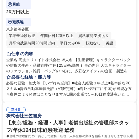
けるやりがいのあるポジションです。
月給
26万円以上
勤務地
東京都渋谷区
業界未経験歓迎
年間休日120日以上
資格取得支援あり
月平均残業時間20時間以内
平日のみOK
転勤なし
英語
住宅手当あり
研修あり
退職金あり
在宅OK
賞与あり
仕事の内容
完全週休2日制
交通費支給
駅近5分以内
中国語
土日祝休み
企業名 高波クリエイト株式会社 求人名 【生産管理】キャラクターバック
や雑貨の生産・品質管理/年休125日/転勤無 仕事の内容 人気キャラクター
のファッション雑貨・バッグを中心に、多彩なアイテムの企画・製造を手
掛ける当社にて、自社企画・開発商品の生産管理・品質管理を担当。『か
必要な経験・能力等
わいい』を届けるやりがいのあるポジションです。 有名ブランドやキャラ
必要な経験・能力等 【いずれも必須】■社会人経験３年以上■基本的なPC
クターライセンスを活用した商品の企画・開発・販売を行っています。企
スキル■普通自動車運転免許（AT限定可）■海外出張(主に中国)が可能な方
画段階から納品まで、商品の製造に関わる全てのプロセスにおいて、生産
※案件により頻度はことなりますが1回の出張で5～10日程度滞在いただ
管理及び品質管理を担当。仕様書の作成、生産スケジュールの組立て、工
く予定です。 【歓迎】■英語もしくは中国語に抵抗のない方■雑貨品など
場へ見積依頼・価格交渉、サンプルの品質確認や検査の手配、ライセンス
の生産管理業務の経験 ≪求める人物像≫ ・製品の検品業務などあるた
元様とのやり取り、輸入関連の書類の管理、国内倉庫での品質チェック、
正社員
め、『コツコツと実直に取り組める方』 ・工場やライセンス元を含む社内
株式会社三笠書房
工場開拓などがございます。 募集職種 【生産管理】キャラクターバック
外関係者と友好なコミュニケーションが取れる方 ※折衝は営業担当がメイ
や雑貨の生産・品質管理/年休125日/転勤無
ンで行います。 学歴・資格 学歴：大学院 大学 高専 短大 専修学校 高校 語
【東京/総務・経理・人事】老舗出版社の管理部スタッ
学力： 資格：
フ/年休124日/未経験歓迎 総務
◆当社の管理部門の一員として総務・経理・人事全般の業務を幅広くお任せします◎風通