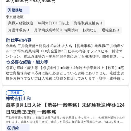
30万9500円～43万4000円
勤務地
東京都港区
業界未経験歓迎
年間休日120日以上
資格取得支援あり
介護休暇あり
月平均残業時間20時間以内
転勤なし
退職金あり
在宅OK
賞与あり
育休あり
完全週休2日制
交通費支給
仕事の内容
駅近5分以内
土日祝休み
寮・社宅あり
企業名 三井物産都市開発株式会社 求人名 【営業事務】業務職/三井物産グ
ループ/平均残業時間10H/完全週休2日 仕事の内容 オフィスビル、賃貸マ
ンション、物流倉庫等の不動産開発事業における用地取得、開発推進、賃
貸運営、売却、仲介・活用提案等を行う営業部門において事務業務を担当
必要な経験・能力等
いただきます。 【詳細】・契約書管理、契約書製本、捺印対応、ファイリ
必要な経験・能力等 【必須条件】■学歴：4年制大学卒業以上【歓迎】■宅
ング、登記簿取得、調書取得・支払業務（各種費用支払、支払管理、請
建士資格保有者※応募に際し必須としている資格はありません。宅建士資
求・支払データ登録、取引先マスター申請対応）・予算作成及び予実管
格をお持ちでない方は入社後に取得を推奨しております（取得・維持費用
理・各種稟議書、報告書作成業務・各種台帳管理、交際費・会議費支払報
の一部補助あり） 【求める人物像】 ・向学心豊かで、主体的に行動でき
告書作成及び月次管理・部内総務庶務全般 など※※配属先によっては上記
る方。 ・社内外の多様な関係者と協調して業務を進められるコミュニケー
の他に担当頂く業務が発生する場合があります。 募集職種 【営業事務】
正社員
ション力がある方。 ・チャレンジを厭わず、粘り強く業務に取り組める
株式会社山和
業務職/三井物産グループ/平均残業時間10H/完全週休2日
方。多様な関係者と謙虚に信頼関係を構築でき、期限を意識したスケジュ
ール管理が出来る方。※将来的に他部署（営業部門、コーポレート部門）
急募|9月1日入社 【渋谷/一般事務】未経験歓迎/年休124
へのジョブローテーションの可能性があります。 学歴・資格 学歴：大学
日/残業ほぼ無 一般事務
院 大学 語学力： 資格：宅地建物取引士
不動産事業を展開し、創業以来黒字経営の安定基盤を持つ当社にて、各種事務業務をお任
せします。残業がほぼ発生せず、連続した日程の有給取得が可能なため、WLBを整えた
い方にお勧めの環境です！
月給