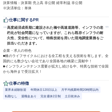
決算情報：決算期 売上高 非公開 経常利益 非公開

※決済単位：単体
仕事に関するPR
高度経済成長期に建設された橋や高速道路等、インフラの老
朽化が社会問題になっていますが、これら既存インフラの耐
久性、安全性について、特殊技術を用いた現地調査業務をご
担当いただきます。
企業・求人の特色

■橋のライフサイクルにおける全工程を支える技術を有します。全
国的にも数少ない会社であり全国各地の橋梁に貢献中！

■インフラメンテナンス需要が拡大し続ける中、特異な技術で全国
から海外まで受注拡大！
仕事の特徴
業界未経験歓迎
年間休日120日以上
月平均残業時間20時間以内
転勤なし
退職金あり
完全週休2日制
土日祝休み