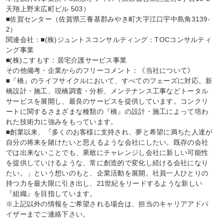
天翔上野末広町ビル 503）

■佐賀センター（佐賀県三養基郡みやき町大字江口宇中島角3139-
2）

関連会社：■(株)ジュントスコンサルティング：TOCコンサルティ
ング事業

■(株)こすもす：居宅介護サービス事業

その他備考・企業からのフリーコメント：《当社について》

■『橋』のライフサイクルにおいて、すべてのフェーズに対応。新
橋設計・施工、現橋調査・分析、メンテナンス工事などトータル
サービスを展開し、最良のサービスを提供しています。コンクリ
ートに関するさまざまな種類の『橋』の設計・施工によって培わ
れた技術力に強みをもっています。

■創業以来、『多くのお客様に支持され、夢と希望に満ちた人達が
自分の将来を賭けたいと思えるような会社にしたい。既存の会社
では出来ないことでも、果敢にチャレンジし会社に新しい可能性
を提供していけるような、常に創造的で変化し続ける会社になり
たい。」という想いのもと、企業活動を展開。社員一人ひとりの
持つ力を最大限に引き出し、21世紀をリードするような新しい
『組織』を目指しています。

※上記以外の情報をご希望される場合は、担当のキャリアアドバ
イザーまでご連絡下さい。
