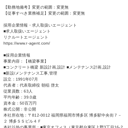
【勤務地備考】変更の範囲：変更無

【従事すべき業務補足】変更の範囲：変更無

採用企業情報・求人取扱いエージェント

■求人取扱いエージェント

リクルートエージェント

https://www.r-agent.com/

■採用企業情報

事業内容：【橋梁事業】

■コンクリート橋梁 新設計画,設計 ■メンテナンス計画,設計

■新設/メンテナンス工事,管理

設立：1991年07月

代表者：代表取締役 朝稲 啓太

従業員数：63人

平均年齢：39.0歳

資本金：50百万円

株式公開：非公開

本社所在地：〒812-0012 福岡県福岡市博多区 博多駅中央街７－
２ 博多ＳＳビル４Ｆ

本社以外の事業所：■東京オフィス（東京都台東区上野3丁目16-2 