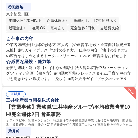
勤務地
東京都品川区
年間休日120日以上
介護休暇あり
転勤なし
時短勤務あり
退職金あり
在宅OK
賞与あり
完全週休2日制
交通費支給
駅近5分以内
土日祝休み
仕事の内容
企業名 株式会社地球の歩き方 求人名 【企画営業/行政・企業向け観光推進
支援】旅行ガイドブック『地球の歩き方』 仕事の内容 『地球の歩き方』
の広告をはじめとするトータルソリューションの企画営業をお任せしま
す。クライアントは、観光（海外旅行、国内旅行、インバウンド）で地域
必要な経験・能力等
や事業を推進したい国内外の行政や企業です。 【業務詳細】■『地球の歩
必要な経験・能力等 【いずれかの経験】法人営業/広告/PR/マーケティン
き方』は海外旅行ガイドブックのNo.1ブランドであり、国内旅行において
グ/メディア企画 【働き方】在宅勤務可能/フレックスタイム/子育て中の方
も牽引しております。観光推進支援においても、業界を牽引する意欲的な
でも働きやすい環境です。 【魅力】 ■海外旅行ガイドブックのシェアNo.1
取り組みが期待されています■インバウンドは、日本の地域の未来を担う
メディアとして、個人旅行文化の拡大と定着を担ってきたブランドに携わ
国策事業です。「GOOD LUCK TRIP」は、海外旅行ガイドブックと同様
ることが可能です。 ■国内旅行ガイドブックは立ち上げ間もない新規事業
に、インバウンドのトップブランドに成長しております■旅が業務であ
正社員
であり、「地球の歩き方」としてどう取り組むか、共に形を作るコアメン
三井物産都市開発株式会社
り、日常です。旅好きにはこれ以上ない環境です 募集職種 【企画営業/行
バーとして活躍いただきます。 学歴・資格 学歴：大学院 大学 語学力： 資
政・企業向け観光推進支援】旅行ガイドブック『地球の歩き方』
格：
【営業事務】業務職/三井物産グループ/平均残業時間10
H/完全週休2日 営業事務
オフィスビル、賃貸マンション、物流倉庫等の不動産開発事業における用地取得、開発推
進、賃貸運営、売却、仲介・活用提案等を行う営業部門において事務業務を担当いただき
ます。
月給