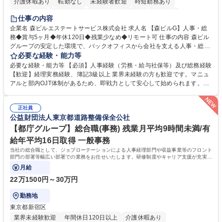
介護休暇あり
転勤なし
未経験者歓迎
時短勤務あり
経験者歓迎
退職金あり
在宅OK
賞与あり
育休あり
仕事の内容
完全週休2日制
交通費支給
長期歓迎
駅近5分以内
土日祝休み
企業名 森ビルエステートサービス株式会社 求人名 【森ビルG】人事・総
務◆賞与5ヶ月◆年休120日◆残業少なめ◆リモート可 仕事の内容 森ビル
グループの安定した環境で、バックオフィスから会社を支える人事・総務
をお任せします。 労務と総務の業務をバランスよく担当し、ゆくゆくは制
必要な経験・能力等
度改定などのコア業務にも挑戦できる、やりがいある環境です。 ■勤怠管
必要な経験・能力等 【必須】人事経験（労務・給与社保等）及び総務経験
理、給与計算、社会保険手続き、年末調整等の労務管理全般 ■入退社手続
【歓迎】経理実務経験、簿記3級以上 業界未経験の方も歓迎です。マニュ
き、社内規定の改定や人事制度改定などのコア業務 ■社内イベントの企画
アルと部内OJT体制があるため、即戦力として安心して始められます。
運営やその他総務業務全般 ※労務と総務を1：1の割合でお任せ。 入社後
【魅力・やりがい】森ビルGの安定基盤で労務から総務まで幅広く携われ
は部内のOJTを中心に、あなたの経験に合わせて不足している部分はいつ
ます。定型業務に留まらず、社内規定や人事制度の改定など会社のコア業
でも質問・相談できる環境が整っているため、安心して成長できます。 募
正社員
務に挑戦できるため、自身の成長と組織への貢献度をダイレクトに実感で
公益財団法人東京都道路整備保全公社
集職種 【森ビルG】人事・総務◆賞与5ヶ月◆年休120日◆残業少なめ◆
きます。 残業少なめ、週1日リモート可など、ワークライフバランスを保
リモート可
ち長期活躍できる環境です。 「これまでの幅広い経験を活かし、長期的な
【都庁グループ】総合職(事務) 残業月平均9時間未満/有
キャリアを築きたい」という前向きな意欲と挑戦を全力で応援します。 学
給年平均16日取得 一般事務
歴・資格 学歴：大学院 大学 高専 短大 専修学校 高校 語学力： 資格：日商
当社の総合職として、ジョブローテーションによる人事経理部門や収益事業等のフロント
簿記検定1級 日商簿記検定2級 日商簿記検定3級
部門の部署等幅広い部署での業務をお任せいたします。研修制度やキャリア支援が充実し
ております！ ※下記業務詳細
月給
22万1500円～30万円
勤務地
東京都新宿区
業界未経験歓迎
年間休日120日以上
介護休暇あり