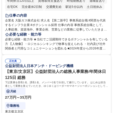
年間休日120日以上
資格取得支援あり
時短勤務あり
退職金あり
在宅OK
完全週休2日制
交通費支給
駅近5分以内
土日祝休み
服装自由
第二新卒歓迎
寮・社宅あり
食事補助あり
仕事の内容
企業名 大阪ガス株式会社 求人名 【第二新卒】事務系総合職 #関西を代表
するインフラ企業 #ポテンシャル採用 仕事の内容 事務系総合職として、
人事総務、資源海外、事業企画、営業などの業務に従事していただきま
す。 【業務内容の一例】■所属事業部の勤労業務 ■海外に関係する各種業
必要な経験・能力等
務 ■営業部門の企画スタッフ、ルート営業 【キャリアパス】入社後の配属
必要な経験・能力等 ★当社でご活躍期待できるポテンシャルを有している
ポジションで一定期間ご活躍頂いた後、本人の適性及び将来のキャリアを
方 【人物像】・ロジカルシンキングで物事を捉えられる ・社内及び社外
鑑みてジョブローテーションを行います。 【育成】OJTでの現場育成や研
関係者と円滑なコミュニケーションを図れる ■2024年度から2026年度ま
修カリキュラムを通じて、Daigasグループの業務で必要となる知識につい
での3ヵ年を対象とする「Daigasグループ中期経営計画2026」を策定しま
て学んでいただきます。 募集職種 【第二新卒】事務系総合職 #関西を代
した。https://www.osakagas.co.jp/company/press/pr2024/1777576_564
表するインフラ企業 #ポテンシャル採用
正社員
72.html ■エネルギーセキュリティの不安定化や気候変動による自然災害の
公益財団法人日本アンチ・ドーピング機構
甚大化など、これまで以上に社会課題解決の重要性が高まっています。
「未来の日常」の創造に向けて持続可能な社会の実現に貢献してまいりま
【東京/文京区】公益財団法人の総務人事業務/年間休日
す。 学歴・資格 学歴：大学院 大学 語学力： 資格：
125日 総務
下記業務を部長1名、課長1名、メンバー2名で分担して遂行しています。 はじめは担当
者として業務を覚えていただき、ゆくゆくはリーダーやマネージャーポジションとして活
躍いただくことを期待しています。
月給
27万円～35万円
勤務地
東京都文京区