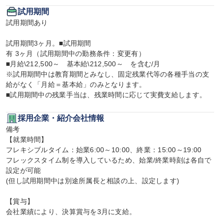
試用期間
試用期間あり

試用期間3ヶ月。■試用期間

有 3ヶ月（試用期間中の勤務条件：変更有）

■月給\212,500～　基本給\212,500～　を含む/月

※試用期間中は教育期間とみなし、固定残業代等の各種手当の支
給がなく「月給＝基本給」のみとなります。

■試用期間中の残業手当は、残業時間に応じて実費支給します。
採用企業・紹介会社情報
備考

【就業時間】

フレキシブルタイム：始業6:00～10:00、終業：15:00～19:00

フレックスタイム制を導入しているため、始業/終業時刻は各自で
設定が可能

(但し試用期間中は別途所属長と相談の上、設定します)

【賞与】

会社業績により、決算賞与を3月に支給。
