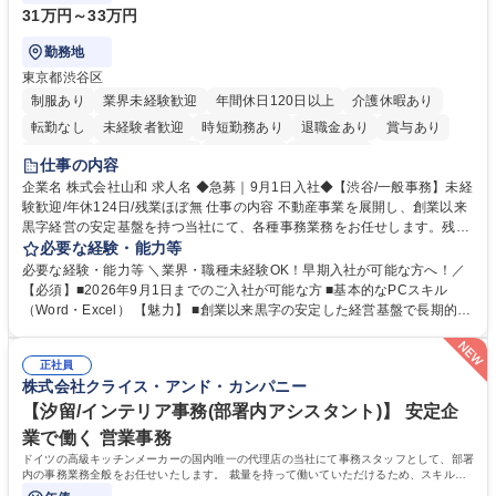
31万円～33万円
勤務地
東京都渋谷区
制服あり
業界未経験歓迎
年間休日120日以上
介護休暇あり
転勤なし
未経験者歓迎
時短勤務あり
退職金あり
賞与あり
育休あり
完全週休2日制
交通費支給
土日祝休み
仕事の内容
企業名 株式会社山和 求人名 ◆急募｜9月1日入社◆【渋谷/一般事務】未経
験歓迎/年休124日/残業ほぼ無 仕事の内容 不動産事業を展開し、創業以来
黒字経営の安定基盤を持つ当社にて、各種事務業務をお任せします。残業
がほぼ発生せず、連続した日程の有給取得が可能なため、WLBを整えたい
必要な経験・能力等
方にお勧めの環境です！ 入社後はOJTを通じて丁寧に研修を行いますの
必要な経験・能力等 ＼業界・職種未経験OK！早期入社が可能な方へ！／
で、事務未経験の方でも安心して臨むことができます。 【業務詳細】■電
【必須】■2026年9月1日までのご入社が可能な方 ■基本的なPCスキル
話・来客対応 ■物件の鍵や社内の備品管理 ■データ入力や書類作成 ■契約
（Word・Excel） 【魅力】 ■創業以来黒字の安定した経営基盤で長期的に
書などのファイリング ■郵送物の仕訳・発送 など 募集職種 ◆急募｜9月1
安心して働ける環境 ■残業ほぼなしで働きやすさ抜群、プライベートとの
日入社◆【渋谷/一般事務】未経験歓迎/年休124日/残業ほぼ無
両立が可能 ■有給取得を積極的に推奨、年間10日程度の取得実績 ■1ヶ月
正社員
のOJTで業務を習得可能、未経験でもしっかりサポート 学歴・資格 学
株式会社クライス・アンド・カンパニー
歴：大学院 大学 高専 短大 語学力： 資格：
【汐留/インテリア事務(部署内アシスタント)】 安定企
業で働く 営業事務
ドイツの高級キッチンメーカーの国内唯一の代理店の当社にて事務スタッフとして、部署
内の事務業務全般をお任せいたします。 裁量を持って働いていただけるため、スキルア
ップも可能です。