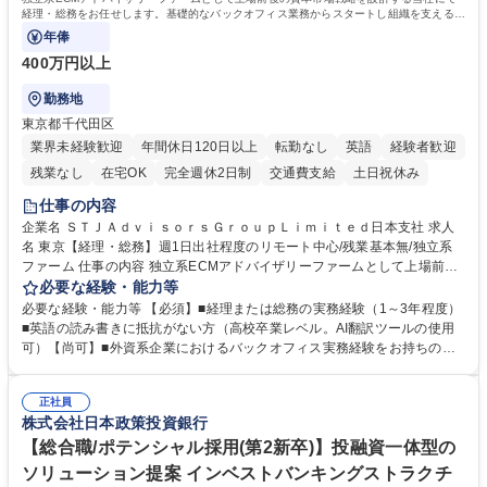
経理・総務をお任せします。基礎的なバックオフィス業務からスタートし組織を支える専
任担当として広く活躍できる環境です。
年俸
400万円以上
勤務地
東京都千代田区
業界未経験歓迎
年間休日120日以上
転勤なし
英語
経験者歓迎
残業なし
在宅OK
完全週休2日制
交通費支給
土日祝休み
仕事の内容
企業名 ＳＴＪＡｄｖｉｓｏｒｓＧｒｏｕｐＬｉｍｉｔｅｄ日本支社 求人
名 東京【経理・総務】週1日出社程度のリモート中心/残業基本無/独立系
ファーム 仕事の内容 独立系ECMアドバイザリーファームとして上場前後
の資本市場戦略を設計する当社にて経理・総務をお任せします。基礎的な
必要な経験・能力等
バックオフィス業務からスタートし組織を支える専任担当として広く活躍
必要な経験・能力等 【必須】■経理または総務の実務経験（1～3年程度）
できる環境です。 ■日常経理、月次および年次決算サポート業務 ■本国
■英語の読み書きに抵抗がない方（高校卒業レベル。AI翻訳ツールの使用
（グローバル）との英文メール対応（AI翻訳ツール等を使用しての対応で
可）【尚可】■外資系企業におけるバックオフィス実務経験をお持ちの方
問題ございません） ■オフィス環境整備、郵便物の発送・受取等の総務業
【必須・尚可要件】簿記などの特別な資格や、TOEIC等のスコアは求めて
務全般 ■その他バックオフィス関連サポート ※ご経験に合わせて無理なく
おりません。日々の事務処理を丁寧かつ正確に行える方を歓迎します。
業務をお任せします。残業も基本的には発生せず、ご自身のペースで業務
正社員
【働き方について】現在は週4日程度の在宅勤務を実施しており、ワーク
株式会社日本政策投資銀行
を進めやすく定着率の高い環境です。 募集職種 東京【経理・総務】週1日
ライフバランスを重視する方に最適な環境です（フルリモートも面接で相
出社程度のリモート中心/残業基本無/独立系ファーム
談可）。【求める人物像】幅広いバックオフィス業務に柔軟に対応でき、
【総合職/ポテンシャル採用(第2新卒)】投融資一体型の
社内外と円滑にコミュニケーションを取りながら業務を推進できる方 学
ソリューション提案 インベストバンキングストラクチ
歴・資格 学歴：大学院 大学 高専 短大 専修学校 高校 語学力： 資格：