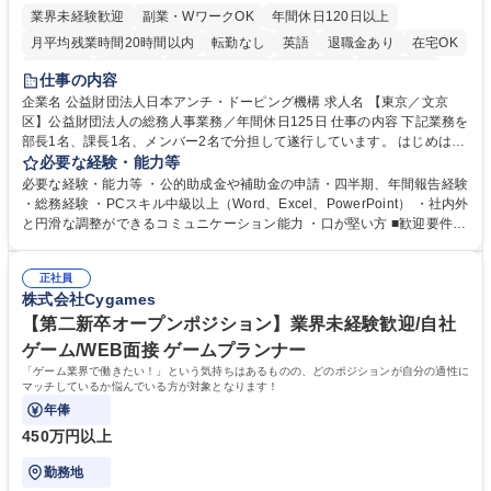
業界未経験歓迎
副業・WワークOK
年間休日120日以上
月平均残業時間20時間以内
転勤なし
英語
退職金あり
在宅OK
賞与あり
育休あり
完全週休2日制
交通費支給
土日祝休み
仕事の内容
食事補助あり
企業名 公益財団法人日本アンチ・ドーピング機構 求人名 【東京／文京
区】公益財団法人の総務人事業務／年間休日125日 仕事の内容 下記業務を
部長1名、課長1名、メンバー2名で分担して遂行しています。 はじめは担
当者として業務を覚えていただき、ゆくゆくはリーダーやマネージャーポ
必要な経験・能力等
ジションとして活躍いただくことを期待しています。 【総務・人事グルー
必要な経験・能力等 ・公的助成金や補助金の申請・四半期、年間報告経験
プの業務内容】 ・人事制度関連 ・採用活動 ・教育研修の企画、実行 ・勤
・総務経験 ・PCスキル中級以上（Word、Excel、PowerPoint） ・社内外
怠管理 ・官公庁への各種提出 ・法定の会議運営（評議員会、理事会） ・
と円滑な調整ができるコミュニケーション能力 ・口が堅い方 ■歓迎要件
コンプライアンス ・内部規程やルールの管理、整備、文書管理 ・契約関
・採用業務経験 ・英語に抵抗がない方 ・営業経験 学歴・資格 学歴：大学
連 ・衛生管理 ・防災関連・公的助成金の管理・オフィス、ファシリティ
院 大学 高専 短大 専修学校 高校 語学力： 資格：
管理 ・福利厚生関連 ・職員からの問合せ、相談対応 ・その他日常の総務
正社員
株式会社Cygames
業務全般 募集職種 【東京／文京区】公益財団法人の総務人事業務／年間
休日125日
【第二新卒オープンポジション】業界未経験歓迎/自社
ゲーム/WEB面接 ゲームプランナー
「ゲーム業界で働きたい！」という気持ちはあるものの、どのポジションが自分の適性に
マッチしているか悩んでいる方が対象となります！
年俸
450万円以上
勤務地