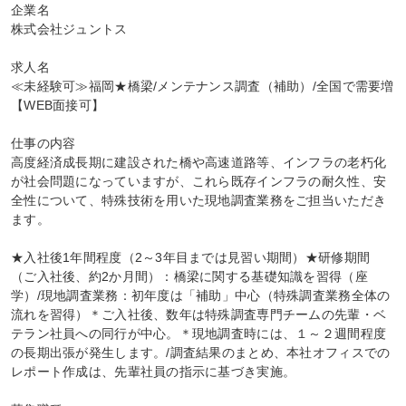
企業名

株式会社ジュントス

求人名

≪未経験可≫福岡★橋梁/メンテナンス調査（補助）/全国で需要増
【WEB面接可】

仕事の内容

高度経済成長期に建設された橋や高速道路等、インフラの老朽化
が社会問題になっていますが、これら既存インフラの耐久性、安
全性について、特殊技術を用いた現地調査業務をご担当いただき
ます。

★入社後1年間程度（2～3年目までは見習い期間）★研修期間
（ご入社後、約2か月間）：橋梁に関する基礎知識を習得（座
学）/現地調査業務：初年度は「補助」中心（特殊調査業務全体の
流れを習得）＊ご入社後、数年は特殊調査専門チームの先輩・ベ
テラン社員への同行が中心。＊現地調査時には、１～２週間程度
の長期出張が発生します。/調査結果のまとめ、本社オフィスでの
レポート作成は、先輩社員の指示に基づき実施。
