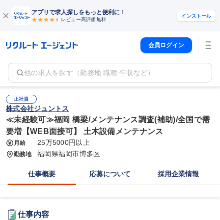
アプリで求人探しをもっと便利に！
インストール
レビュー高評価
無料
会員ログイン
他の求人を探す（勤務地 職種 年収など）
正社員
株式会社ジュントス
≪未経験可≫福岡 橋梁/メンテナンス調査(補助)/全国で需
要増【WEB面接可】 土木設備メンテナンス
25万5000円以上
月給
福岡県福岡市博多区
勤務地
仕事概要
応募について
採用企業情報
仕事内容