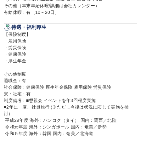
その他（年末年始休暇/詳細は会社カレンダー）

有給休暇：有（10～20日）
待遇・福利厚生
【保険制度】

・雇用保険

・労災保険

・健康保険

・厚生年金

その他制度

退職金：有

社会保険：健康保険 厚生年金保険 雇用保険 労災保険

寮・社宅：有

制度備考：■懇親会 イベントを年3回程度実施

■2年に一度、社員旅行 (※ただし今後は状況に応じて実施を検
討）

 平成29年度 海外：バンコク（タイ） 国内：関西／北陸

 令和元年度 海外：シンガポール 国内：奄美／伊勢

 令和５年度 海外：韓国 国内：奄美／北海道