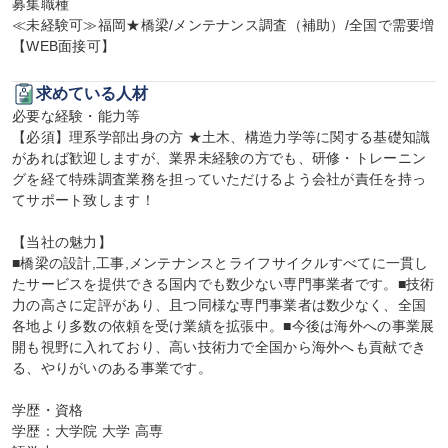
募集職種

≪未経験可≫福岡★橋梁/メンテナンス調査（補助）/全国で需要増
【WEB面接可】
求めている人材
必要な経験・能力等

【必須】理系学部出身の方 ★土木、構造力学等に関する基礎知識
があれば歓迎しますが、業界未経験の方でも、研修・トレーニン
グを経て特殊調査業務を担っていただけるよう会社が責任を持っ
てサポート致します！

【当社の魅力】

■橋梁の設計,工事,メンテナンスとライフサイクルすべてに一貫し
たサービスを提供できる国内でも数少ない専門事業者です。■技術
力の高さに定評があり、且つ同様な専門事業者は数少なく、全国
各地より多数の依頼を受け業績を拡張中。■今後は海外への事業展
開も視野に入れており、高い技術力で全国から海外へも貢献でき
る、やりがいのある事業です。

学歴・資格

学歴：大学院 大学 高専
