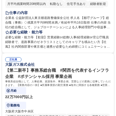
月平均残業時間20時間以内
転勤なし
住宅手当あり
経験者歓迎
研修あり
退職金あり
賞与あり
完全週休2日制
交通費支給
仕事の内容
駅近5分以内
資格取得手当あり
食事補助あり
企業名 公益財団法人東京都道路整備保全公社 求人名 【都庁グループ】総
合職（事務）◇残業月平均9時間未満／有給年平均16日取得 仕事の内容 当
社の総合職として、ジョブローテーションによる人事経理部門や収益事業
等のフロント部門の部署等幅広い部署での業務をお任せいたします。研修
必要な経験・能力等
制度やキャリア支援が充実しております！ ※下記業務詳細 【業務詳細】■
必要な経験・能力等 【歓迎】営業経験or総務/人事/経理経験or官公庁職員
管理部門：広報、人事、経理など当公社の運営に係る管理業務 ■収益部
経験者で、道路事業のゼネラリストとしてのキャリアを積みたい方【社
門：駐車場の新規開拓、管理運営、新宿駅西口広場の「イベントコーナ
風】社内関係部署や東京都と連携が必要なため綿密にコミュニケーション
ー」などの管理運営 ■道路部門：整備の急がれる骨格幹線道路や木造住宅
を図っています。 【業務の魅力】■幅広く携われる：総合職（事務）で
密集地域の特定整備路線の用地取得、道路に関する普及啓発事業、都内の
は、駐車場の管理運営や道路用地の取得、公益財団法人の中枢を担う管理
道路施設や道路工事現場の見学ツアー事業 ※入社後は上記いずれかの部門
正社員
部門など多岐に渡る業務を経験できます。 ■様々なプロジェクト：駐車場
大阪ガス株式会社
へ配属。※業務内容変更の範囲：会社の定める業務 募集職種 【都庁グル
事業の他、新宿駅西口広場内に設置された照明を兼ねた広告「ブライトサ
ープ】総合職（事務）◇残業月平均9時間未満／有給年平均16日取得
イン」の管理運営を行うなど、事業収益を生み出す活動を積極的に行って
【第二新卒】事務系総合職 #関西を代表するインフラ
います。 学歴・資格 学歴：大学院 大学 高専 短大 専修学校 高校 語学力：
企業 #ポテンシャル採用 事業企画
資格：
事務系総合職として、人事総務、資源海外、事業企画、営業などの業務に従事していただ
きます。 【業務内容の一例】■所属事業部の勤労業務 ■海外に関係する各種業務 ■営業部
門の企画スタッフ、ルート営業
月給
22万7000円以上
勤務地
大阪府大阪市中央区