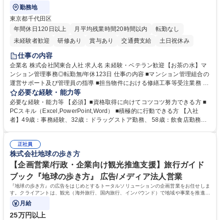
勤務地
東京都千代田区
年間休日120日以上
月平均残業時間20時間以内
転勤なし
未経験者歓迎
研修あり
賞与あり
交通費支給
土日祝休み
仕事の内容
企業名 株式会社関東合人社 求人名 未経験・ベテラン歓迎【お茶の水】マ
ンション管理事務◎転勤無/年休123日 仕事の内容 ■マンション管理組合の
運営サポート及び管理員の指導 ■担当物件における修繕工事等受注業務 ■
事務所内での事務業務等 ★異業界からの転職者が多数活躍しています
必要な経験・能力等
【年収補足】532万円 ＋別途インセンティヴで平均約100万円/年（昨年度
必要な経験・能力等 【必須】■資格取得に向けてコツコツ努力できる方 ■
実績） ＋管理業務主任者資格手当50,000円/月 ★親会社である株式会社合
PCスキル（Excel,PowerPoint,Word） ■積極的に行動できる方 【入社
人社計画研究所社のグループ会社として、質の高いサービスと適性価格を
者】49歳：事務経験、32歳：ドラッグストア勤務、 58歳：飲食店勤務
武器に約20年受託戸数増加中です。https://www.gojin.co.jp/abt/abt_3.html
等：中途採用の9割が未経験者！ 【資格取得支援】■メンター制度■社内模
募集職種 未経験・ベテラン歓迎【お茶の水】マンション管理事務◎転勤
試や研修制度など充実！ ＊未資格者の8割以上が入社2年以内に資格を取
無/年休123日
正社員
得出来ております！ 【魅力】■フレックス制度、未経験からでも下限年収
株式会社地球の歩き方
を一律支給！ ■管理業務主任者資格取得後には50,000円/月の手当あり！
学歴・資格 学歴：大学院 大学 高専 短大 専修学校 高校 語学力： 資格：第
【企画営業/行政・企業向け観光推進支援】旅行ガイド
一種運転免許普通自動車
ブック『地球の歩き方』 広告/メディア法人営業
『地球の歩き方』の広告をはじめとするトータルソリューションの企画営業をお任せしま
す。クライアントは、観光（海外旅行、国内旅行、インバウンド）で地域や事業を推進し
たい国内外の行政や企業です。
月給
25万円以上