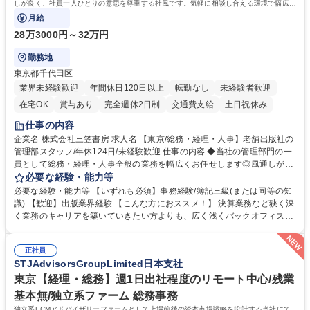
しが良く、社員一人ひとりの意思を尊重する社風です。気軽に相談し合える環境で幅広い
バックオフィス業務を習得いただきます。
月給
28万3000円～32万円
勤務地
東京都千代田区
業界未経験歓迎
年間休日120日以上
転勤なし
未経験者歓迎
在宅OK
賞与あり
完全週休2日制
交通費支給
土日祝休み
仕事の内容
企業名 株式会社三笠書房 求人名 【東京/総務・経理・人事】老舗出版社の
管理部スタッフ/年休124日/未経験歓迎 仕事の内容 ◆当社の管理部門の一
員として総務・経理・人事全般の業務を幅広くお任せします◎風通しが良
く、社員一人ひとりの意思を尊重する社風です。気軽に相談し合える環境
必要な経験・能力等
で幅広いバックオフィス業務を習得いただきます。 具体的には■総務：備
必要な経験・能力等 【いずれも必須】事務経験/簿記三級(または同等の知
品補充、採用に関するスケジュール調整など■経理；経費精算、入出金管
識) 【歓迎】出版業界経験 【こんな方におススメ！】 決算業務など狭く深
理、提示支払業務、問い合わせ対応など。 社員とのコミュニケーションを
く業務のキャリアを築いていきたい方よりも、広く浅くバックオフィスの
中心に着実にスキルアップをしていただけます。 得意な分野からゆくゆく
全体を把握し、どんな場面でも活躍できるキャリアを築いていきたい方。
は幅広い業務に携わり、意見やアイデアなど積極的に発信しやすい環境で
学歴・資格 学歴：大学院 大学 語学力： 資格：
す。 募集職種 【東京/総務・経理・人事】老舗出版社の管理部スタッフ/年
正社員
STJAdvisorsGroupLimited日本支社
休124日/未経験歓迎
東京【経理・総務】週1日出社程度のリモート中心/残業
基本無/独立系ファーム 総務事務
独立系ECMアドバイザリーファームとして上場前後の資本市場戦略を設計する当社にて