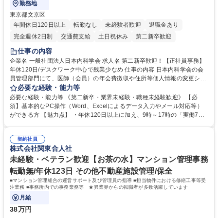
勤務地
東京都文京区
年間休日120日以上
転勤なし
未経験者歓迎
退職金あり
完全週休2日制
交通費支給
土日祝休み
第二新卒歓迎
仕事の内容
企業名 一般社団法人日本内科学会 求人名 第二新卒歓迎！【正社員事務】
年休120日/デスクワーク中心で残業少なめ 仕事の内容 日本内科学会の会
員管理部門にて、医師（会員）の年会費徴収や住所等個人情報の変更シス
テム入力、電話・FAX対応をお任せします。将来的には、各種委員会の運
必要な経験・能力等
営事務局業務などにも幅広く携わっていただきます。 【会員管理・データ
必要な経験・能力等 《第二新卒・業界未経験・職種未経験歓迎》 【必
入力業務】 ・医師（会員）の住所変更、個人情報のシステム登録・更新
須】基本的なPC操作（Word、Excelによるデータ入力やメール対応等）
・年会費の徴収管理や入金データの照合確認 【問い合わせ対応】 ・会員
ができる方 【魅力点】 ・年休120日以上に加え、9時～17時の「実働7時
（医師）からの電話、FAX、ネット申請に伴う相談受付 ・複雑な案件のへ
間勤務」で残業も少なくワークライフバランスは抜群です。 【将来的な業
のエスカレーション・連携対応 募集職種 第二新卒歓迎！【正社員事務】
務（各種委員会運営）】 ・学会内における各種委員会のスケジュール調
年休120日/デスクワーク中心で残業少なめ
契約社員
整、資料作成、当日の運営サポート 学歴・資格 学歴：大学院 大学 語学
株式会社関東合人社
力： 資格：
未経験・ベテラン歓迎【お茶の水】マンション管理事務
転勤無/年休123日 その他不動産施設管理/保全
■マンション管理組合の運営サポート及び管理員の指導 ■担当物件における修繕工事等受
注業務 ■事務所内での事務業務等 ★異業界からの転職者が多数活躍しています
月給
38万円