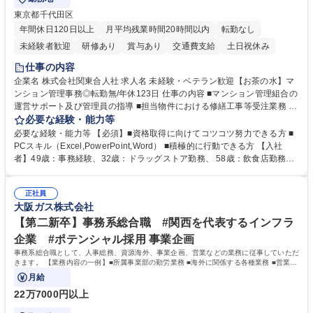
東京都千代田区
年間休日120日以上
月平均残業時間20時間以内
転勤なし
未経験者歓迎
研修あり
賞与あり
交通費支給
土日祝休み
仕事の内容
企業名 株式会社関東合人社 求人名 未経験・ベテラン歓迎【お茶の水】マ
ンション管理事務◎転勤無/年休123日 仕事の内容 ■マンション管理組合の
運営サポート及び管理員の指導 ■担当物件における修繕工事等受注業務 ■
事務所内での事務業務等 ★異業界からの転職者が多数活躍しています
必要な経験・能力等
【年収補足】532万円 ＋別途インセンティヴで平均約100万円/年（昨年度
必要な経験・能力等 【必須】■資格取得に向けてコツコツ努力できる方 ■
実績） ＋管理業務主任者資格手当50,000円/月 ★親会社である株式会社合
PCスキル（Excel,PowerPoint,Word） ■積極的に行動できる方 【入社
人社計画研究所社のグループ会社として、質の高いサービスと適性価格を
者】49歳：事務経験、32歳：ドラッグストア勤務、 58歳：飲食店勤務
武器に約20年受託戸数増加中です。https://www.gojin.co.jp/abt/abt_3.html
等：中途採用の9割が未経験者！ 【資格取得支援】■メンター制度■社内模
募集職種 未経験・ベテラン歓迎【お茶の水】マンション管理事務◎転勤
試や研修制度など充実！ ＊未資格者の8割以上が入社2年以内に資格を取
無/年休123日
正社員
得出来ております！ 【魅力】■フレックス制度、未経験からでも下限年収
大阪ガス株式会社
を一律支給！ ■管理業務主任者資格取得後には50,000円/月の手当あり！
学歴・資格 学歴：大学院 大学 高専 短大 専修学校 高校 語学力： 資格：第
【第二新卒】事務系総合職 #関西を代表するインフラ
一種運転免許普通自動車
企業 #ポテンシャル採用 事業企画
事務系総合職として、人事総務、資源海外、事業企画、営業などの業務に従事していただ
きます。 【業務内容の一例】■所属事業部の勤労業務 ■海外に関係する各種業務 ■営業部
門の企画スタッフ、ルート営業
月給
22万7000円以上