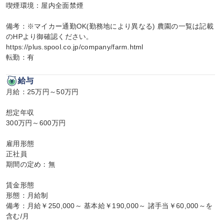
喫煙環境：屋内全面禁煙

備考：※マイカー通勤OK(勤務地により異なる) 農園の一覧は記載
のHPより御確認ください。
https://plus.spool.co.jp/company/farm.html

転勤：有
給与
月給：25万円～50万円

想定年収

300万円～600万円

雇用形態

正社員

期間の定め：無

賃金形態

形態：月給制

備考：月給￥250,000～ 基本給￥190,000～ 諸手当￥60,000～を
含む/月
