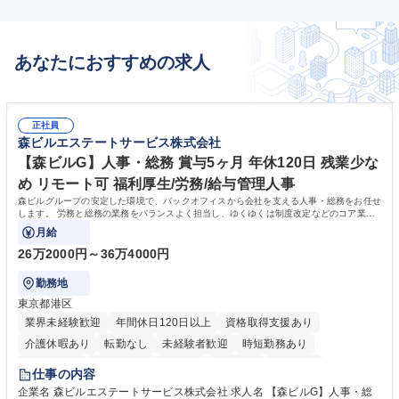
あなたにおすすめの求人
正社員
森ビルエステートサービス株式会社
【森ビルG】人事・総務 賞与5ヶ月 年休120日 残業少な
め リモート可 福利厚生/労務/給与管理人事
森ビルグループの安定した環境で、バックオフィスから会社を支える人事・総務をお任せ
します。 労務と総務の業務をバランスよく担当し、ゆくゆくは制度改定などのコア業務
にも挑戦できる、やりがいある環境です。
月給
26万2000円～36万4000円
勤務地
東京都港区
業界未経験歓迎
年間休日120日以上
資格取得支援あり
介護休暇あり
転勤なし
未経験者歓迎
時短勤務あり
経験者歓迎
退職金あり
在宅OK
賞与あり
育休あり
仕事の内容
完全週休2日制
交通費支給
長期歓迎
駅近5分以内
土日祝休み
企業名 森ビルエステートサービス株式会社 求人名 【森ビルG】人事・総