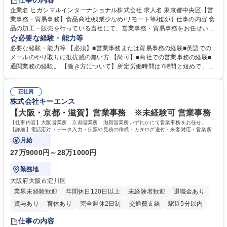
仕事の内容
企業名 ヒガシマルインターナショナル株式会社 求人名 東京都中央区【営
業事務・貿易事務】食品商社/残業少なめ/リモート等相談可 仕事の内容 食
品の加工・販売を行っている当社にて、営業事務・貿易事務をお任せいた
します。営業社員のサポートポジションとして、受発注から海外工場との
必要な経験・能力等
調整まで幅広く対応し、当社事業の根幹を支えていただきます。 ■受発注
必要な経験・能力等 【必須】■営業事務または貿易事務の経験■英語での
業務、請求書発行 ■海外工場とのスケジュール調整 ■在庫管理 ■輸入書類
メールのやり取りに抵抗感の無い方 【尚可】■商社での営業事務の経験■
の確認・作成 ■配送手配 ■通関業者を通して行う輸出入業全般 ■倉庫との
通関業務の経験。 【働き方について】所定労働時間は7時間と短めで、残
倉入れ調整等 ※ゼネラリストとしてのキャリアアップを目指すことが可能
業も月平均20時間以下です。時差出勤制度や週1日のリモート勤務も相談
です。単に商品を販売するだけでなく原料の仕入れから販売までをトータ
可能で、ワークライフバランスを保ち長期就業しやすい環境です。 【当社
ルプロデュースしているため、商品に関わる全ての業務をサポート頂きま
正社員
の強み】1991年の設立以来、外食産業を中心としたお客様の多様なニー
株式会社キーエンス
す。 募集職種 東京都中央区【営業事務・貿易事務】食品商社/残業少なめ/
ズに沿った冷凍水産物等の生産・輸入・販売を一貫して手掛けています。
リモート等相談可
自社工場と海外拠点の強固な連携によるワンストップサービスが最大の強
【大阪・京都・滋賀】営業事務 ※未経験可 営業事務
みです。 学歴・資格 学歴：大学院 大学 語学力：英語 資格：
【仕事内容】大阪営業所、京都営業所、滋賀営業所いずれかにて営業事務をお任せ。
【詳細】電話応対・データ入力・伝票や見積の作成・カタログ送付・来客対応・営業所内
で発生する事務業務や業務改善をお任せ。
月給
27万9000円～28万1000円
勤務地
大阪府大阪市淀川区
業界未経験歓迎
年間休日120日以上
未経験者歓迎
退職金あり
賞与あり
育休あり
完全週休2日制
交通費支給
駅近5分以内
土日祝休み
仕事の内容