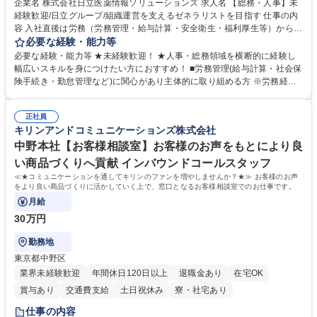
企業名 株式会社日立医薬情報ソリューションズ 求人名 【総務・人事】未
経験歓迎/日立グループ/組織運営を支えるゼネラリストを目指す 仕事の内
容 入社直後は労務（労務管理・給与計算・安全衛生・福利厚生等）からお
任せいたします。将来は総務・採用・教育業務へ守備範囲を広げ、組織運
必要な経験・能力等
営を支えるゼネラリストをめざせます。 ・初期業務：労働時間管理、給与
必要な経験・能力等 ★未経験歓迎！ ★人事・総務領域を横断的に経験し
計算、社会保険対応、福利厚生管理、安全衛生、健康経営推進等をお任せ
幅広いスキルを身につけたい方におすすめ！ ■労務管理(給与計算・社会保
します。ご経験に応じて、休職者管理など、幅広く経験を積んでいただき
険手続き・勤怠管理など)に関心があり主体的に取り組める方 ※労務経験
ます。 ・将来的な広がり：総務・採用・教育・税務対応・経営企画等。
者は早期にご活躍いただけます。 ■チームで仕事を推進できる方■将来は
★メンバーがマンツーマンで丁寧に教えるため、ご経験が浅くても安心！
マネジメント職として活躍したい 【尚可】■人事、労務、採用、教育業務
幅広く経験を積みたい意欲がある方に最適な環境です。 募集職種 【総
正社員
のご経験 ■労務管理（給与計算・社会保険手続き・勤怠管理など）の経験
キリンアンドコミュニケーションズ株式会社
務・人事】未経験歓迎/日立グループ/組織運営を支えるゼネラリストを目
■衛生管理者の資格をお持ちの方 学歴・資格 学歴：大学院 大学 高専 短大
指す
専修学校 高校 語学力： 資格：
中野本社【お客様相談室】お客様のお声をもとにより良
い商品づくりへ貢献 インバウンドコールスタッフ
≪★コミュニケーションを通してキリンのファンを増やしませんか？★≫ お客様のお声
をより良い商品づくりに活かしていく上で、窓口となるお客様相談室でのお仕事です。
月給
30万円
勤務地
東京都中野区
業界未経験歓迎
年間休日120日以上
退職金あり
在宅OK
賞与あり
交通費支給
土日祝休み
寮・社宅あり
仕事の内容