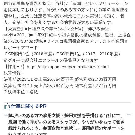
用の定着率を課題と捉え、当社は「農園」というソリューション
を提案しております。障がいのある方の方々には就業の選択肢を
増やし、企業には定着率の高い就業モデルを実現して頂く。個
人、企業、社会を良くする社会的意義が大きい事業です。

【受賞歴】■日経成長企業ランキング5位(「伸びる会社
middle200」)■「JPX日経中小型株指数の構成銘柄」選出。上場企
業の200/3873の選抜■フィスコ機関投資家＆アナリスト企業調査
レポートアワード

 CSR部門1位（2018年度）ESG部門1位（2017、2016年度）

※グループ親会社エスプールの受賞歴となります

【採用HP】https://plus.spool.co.jp/recruit/career.html

決算情報：

決算期2023/11 売上高25,554百万円 経常利益2,783百万円

決算期2024/11 売上高25,784百万円 経常利益2,777百万円

※決済単位：連結
仕事に関するPR
障がいのある方の雇用支援・採用支援を手掛ける当社にて、
農園で働く障がいのあるスタッフが、やりがいをもって働き
続けられるよう、参画企業と連携し、雇用継続のサポートを
行うポジションです。