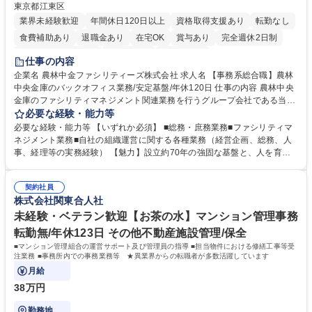
東京都江東区
業界未経験歓迎
年間休日120日以上
資格取得支援あり
転勤なし
食費補助あり
退職金あり
在宅OK
賞与あり
完全週休2日制
インセンティブあり
交通費支給
土日祝休み
仕事の内容
企業名 農林中金ファシリティーズ株式会社 求人名 【事務系総合職】農林
中央金庫のバックオフィス業務/安定基盤/年休120日 仕事の内容 農林中央
金庫のファシリティマネジメント関連業務を行うグループ会社である当社
にて、総務・庶務業務やファシリティマネジメントを行う事務系総合職を
必要な経験・能力等
募集いたします。 ■総務・庶務業務：外部委託先（外注先）や契約書の管
必要な経験・能力等 【いずれか必須】 ■総務・庶務業務■ファシリティマ
理、総務部門での管理業務、会計管理や決算業務、印刷物等の制作管理等
ネジメント業務■自社の組織運営に関する各種業務（経営企画、総務、人
※親会社である農林中央金庫から受託した総務庶務業務 ■ファシリティマ
事、経理等の実務経験） 【魅力】設立約70年の強固な基盤と、人を育て
ネジメント業務 農林中央金庫の店舗移転、レイアウト変更等のオフィス環
る「ホワイト」な就業環境 特徴: 1956年設立の農林中央金庫100%出資会
境構築、ビル管理・設備管理、警備、車両運行管理等 ■自社の組織運営に
社。充実した福利厚生と、ワークライフバランスの整った環境がありま
関する各種業務（経営企画、総務、人事、経理等） 募集職種 【事務系総
契約社員
す。 また、業務がしっかりと基準化されており、中途入社でも質問しやす
株式会社関東合人社
合職】農林中央金庫のバックオフィス業務/安定基盤/年休120日
く馴染みやすい和やかな社風です。さらに、簿記やファシリティマネジャ
ーなどの資格取得に向けた費用負担や報奨金制度が非常に手厚く、成長で
未経験・ベテラン歓迎【お茶の水】マンション管理事務
きる環境です。 学歴・資格 学歴：大学院 大学 高専 短大 語学力： 資格：
転勤無/年休123日 その他不動産施設管理/保全
日商簿記検定2級
■マンション管理組合の運営サポート及び管理員の指導 ■担当物件における修繕工事等受
注業務 ■事務所内での事務業務等 ★異業界からの転職者が多数活躍しています
月給
38万円
勤務地