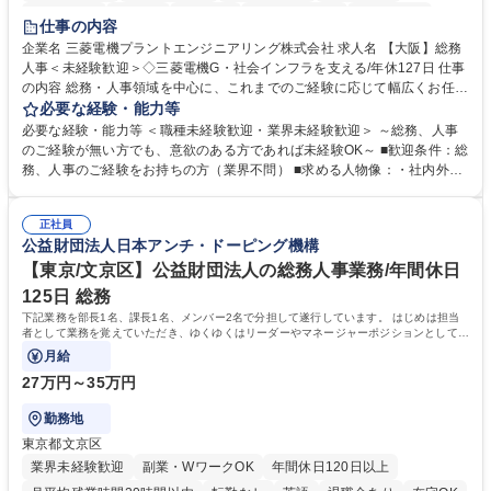
退職金あり
在宅OK
賞与あり
完全週休2日制
交通費支給
仕事の内容
駅近5分以内
土日祝休み
服装自由
寮・社宅あり
食事補助あり
企業名 三菱電機プラントエンジニアリング株式会社 求人名 【大阪】総務
人事＜未経験歓迎＞◇三菱電機G・社会インフラを支える/年休127日 仕事
の内容 総務・人事領域を中心に、これまでのご経験に応じて幅広くお任せ
します。 ＜具体的には＞ ・総務/人事労務（給与・社保・勤怠管理など）
必要な経験・能力等
・採用・教育研修 ・福利厚生運用 など ※基本的には事務所勤務ですが、
必要な経験・能力等 ＜職種未経験歓迎・業界未経験歓迎＞ ～総務、人事
採用や教育等の業務内容により、関西圏以外への日帰り・宿泊を伴う国内
のご経験が無い方でも、意欲のある方であれば未経験OK～ ■歓迎条件：総
出張もございます。 ※担当業務を持ちつつ、お互いに助け合いながら、総
務、人事のご経験をお持ちの方（業界不問） ■求める人物像：・社内外の
務部という組織として協力しながら進める体制です。 募集職種 【大阪】
関係各部門との調整を率先して行い、業務を円滑に遂行できる協調性やコ
総務人事＜未経験歓迎＞◇三菱電機G・社会インフラを支える/年休127日
ミュニケーション能力を持っている方 ・人事総務領域に興味がありゼネラ
正社員
リスト志向をお持ちの方 学歴・資格 学歴：大学院 大学 語学力： 資格：
公益財団法人日本アンチ・ドーピング機構
【東京/文京区】公益財団法人の総務人事業務/年間休日
125日 総務
下記業務を部長1名、課長1名、メンバー2名で分担して遂行しています。 はじめは担当
者として業務を覚えていただき、ゆくゆくはリーダーやマネージャーポジションとして活
躍いただくことを期待しています。
月給
27万円～35万円
勤務地
東京都文京区
業界未経験歓迎
副業・WワークOK
年間休日120日以上