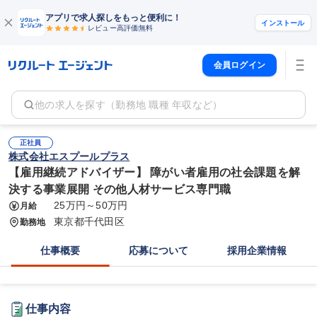
アプリで求人探しをもっと便利に！
インストール
レビュー高評価
無料
会員ログイン
他の求人を探す（勤務地 職種 年収など）
正社員
株式会社エスプールプラス
【雇用継続アドバイザー】 障がい者雇用の社会課題を解
決する事業展開 その他人材サービス専門職
25万円～50万円
月給
東京都千代田区
勤務地
仕事概要
応募について
採用企業情報
仕事内容