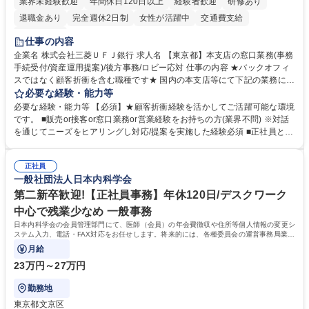
業界未経験歓迎
年間休日120日以上
経験者歓迎
研修あり
退職金あり
完全週休2日制
女性が活躍中
交通費支給
土日祝休み
仕事の内容
企業名 株式会社三菱ＵＦＪ銀行 求人名 【東京都】本支店の窓口業務(事務
手続受付/資産運用提案)/後方事務/ロビー応対 仕事の内容 ★バックオフィ
スではなく顧客折衝を含む職種です★ 国内の本支店等にて下記の業務に従
事していただきます。 ■窓口/後方/ロビーにて事務手続等の受付・オペレ
必要な経験・能力等
ーション、お客様対応 ■窓口にて、ご来店された個人のお客様に対して金
必要な経験・能力等 【必須】★顧客折衝経験を活かしてご活躍可能な環境
融商品のご提案 ■効率的な事務運用の検討・構築等 ≪業務紹介：ご応募前
です。 ■販売or接客or窓口業務or営業経験をお持ちの方(業界不問) ※対話
に必ずご覧ください≫ ※記事 https://www.mysite.bk.mufg.jp/career/circle/
を通じてニーズをヒアリングし対応/提案を実施した経験必須 ■正社員とし
article17/ ※動画 https://youtu.be/H-S7HaJqqbg 募集職種 【東京都】本支
ての就業経験1年以上 【歓迎】■金融業界での就業経験■銀行での預金為替
店の窓口業務(事務手続受付/資産運用提案)/後方事務/ロビー応対
事務経験 ■金融商品の提案・販売経験 ≪魅力≫研修やOJT環境が整ってい
正社員
るので安心して入行いただけます。 幅広いキャリアの選択肢があり、公募
一般社団法人日本内科学会
や社内副業等を活用し、 一人ひとりが挑戦できるカルチャーが浸透してい
ます。 学歴・資格 学歴：大学院 大学 高専 短大 専修学校 高校 語学力：
第二新卒歓迎!【正社員事務】年休120日/デスクワーク
資格：
中心で残業少なめ 一般事務
日本内科学会の会員管理部門にて、医師（会員）の年会費徴収や住所等個人情報の変更シ
ステム入力、電話・FAX対応をお任せします。将来的には、各種委員会の運営事務局業務
などにも幅広く携わっていただきます。
月給
23万円～27万円
勤務地
東京都文京区