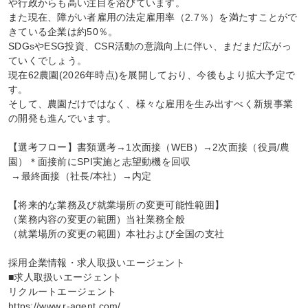
や行政からも高い注目を浴びています。

また現在、障がい者雇用の法定雇用率（2.7％）を満たすことがで
きている企業は約50％。

SDGsやESG投資、CSR活動の意識向上に伴い、まだまだ広がっ
ていくでしょう。

現在62農園(2026年時点)を展開しており、今後もより拡大予定で
す。

そして、農園だけではなく、様々な雇用を生み出すべく新規事業
の開発も進んでいます。

【選考フロー】書類選考→1次面接（WEB）→2次面接（役員/農
園）＊面接前にSPI実施と志望動機を回収

 →最終面接（社長/本社）→内定

【将来的な業務及び就業場所の変更可能性範囲】

（業務内容の変更の範囲）当社業務全般

（就業場所の変更の範囲）本社および全国の支社

採用企業情報・求人取扱いエージェント

■求人取扱いエージェント

リクルートエージェント

https://www.r-agent.com/
