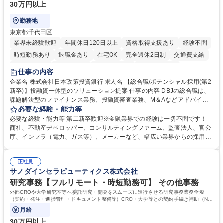
30万円以上
勤務地
東京都千代田区
業界未経験歓迎
年間休日120日以上
資格取得支援あり
経験不問
時短勤務あり
退職金あり
在宅OK
完全週休2日制
交通費支給
駅近5分以内
土日祝休み
第二新卒歓迎
寮・社宅あり
仕事の内容
食事補助あり
託児所あり
企業名 株式会社日本政策投資銀行 求人名 【総合職/ポテンシャル採用(第2
新卒)】投融資一体型のソリューション提案 仕事の内容 DBJの総合職は、
課題解決型のファイナンス業務、投融資審査業務、M＆Aなどアドバイザ
リー業務、地域戦略企画業務など、多様な業務に精通し、複数の専門性を
必要な経験・能力等
掛け合わせて広く社会に貢献していく職種です。 入社後は、横断的なロー
必要な経験・能力等 第二新卒歓迎※金融業界での経験は一切不問です！
テーションを経て適性や専門性に応じたキャリアを形成していただきま
商社、不動産デベロッパー、コンサルティングファーム、監査法人、官公
す。総合職として入社いただき、下記いずれかの部門でご活躍いただきま
庁、インフラ（電力、ガス等）、メーカーなど、幅広い業界からの採用実
す。※未経験の方に関しては、入行後3ヶ月間の金融の実務を学んでいた
績があります。 ＜求める人物像＞DBJでは、強い社会的使命感をもち、今
だく研修を準備しております。 ・法人RM業務・金融機能業務・コーポレ
後の日本のあり方を俯瞰する総合性と、金融分野のフロンティアを切り拓
ート・ナレッジ業務 ※それぞれの業務内容に関しては、別途その他労働条
正社員
く高い志を併せもった人材を求めています。ポテンシャル採用（第2新
サノダインセラピューティクス株式会社
件備考欄に記載 募集職種 【総合職/ポテンシャル採用(第2新卒)】投融資一
卒）では、金融業界での経験や知識を問いません。新たな時代を見据え
体型のソリューション提案
て、複雑化する社会課題の解決に向けて先鞭をつける役割を担いたい、と
研究事務【フルリモート・時短勤務可】 その他事務
いう気概をお持ちの方を心待ちにしています。 学歴・資格 学歴：大学院
外部CROや大学研究室等へ委託研究・開発をスムーズに進行させる研究事務業務全般
大学 語学力： 資格：
（契約・発注・進捗管理・ドキュメント整備等）CRO・大学等との契約手続き補助（ND
A・委託・共同研究契約等の進行・記録管理）
月給
30万円以上