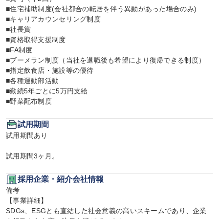
■住宅補助制度(会社都合の転居を伴う異動があった場合のみ)

■キャリアカウンセリング制度

■社長賞

■資格取得支援制度

■FA制度

■ブーメラン制度（当社を退職後も希望により復帰できる制度）

■指定飲食店・施設等の優待

■各種運動部活動

■勤続5年ごとに5万円支給

■野菜配布制度
試用期間
試用期間あり

試用期間3ヶ月。
採用企業・紹介会社情報
備考

【事業詳細】

SDGs、ESGとも直結した社会意義の高いスキームであり、企業