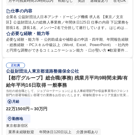
月平均残業時間20時間以内
転勤なし
英語
退職金あり
在宅OK
賞与あり
育休あり
完全週休2日制
交通費支給
土日祝休み
仕事の内容
食事補助あり
企業名 公益財団法人日本アンチ・ドーピング機構 求人名 【東京／文京
区】公益財団法人の総務人事業務／年間休日125日 仕事の内容 下記業務を
部長1名、課長1名、メンバー2名で分担して遂行しています。 はじめは担
当者として業務を覚えていただき、ゆくゆくはリーダーやマネージャーポ
必要な経験・能力等
ジションとして活躍いただくことを期待しています。 【総務・人事グルー
必要な経験・能力等 ・公的助成金や補助金の申請・四半期、年間報告経験
プの業務内容】 ・人事制度関連 ・採用活動 ・教育研修の企画、実行 ・勤
・総務経験 ・PCスキル中級以上（Word、Excel、PowerPoint） ・社内外
怠管理 ・官公庁への各種提出 ・法定の会議運営（評議員会、理事会） ・
と円滑な調整ができるコミュニケーション能力 ・口が堅い方 ■歓迎要件
コンプライアンス ・内部規程やルールの管理、整備、文書管理 ・契約関
・採用業務経験 ・英語に抵抗がない方 ・営業経験 学歴・資格 学歴：大学
連 ・衛生管理 ・防災関連・公的助成金の管理・オフィス、ファシリティ
院 大学 高専 短大 専修学校 高校 語学力： 資格：
管理 ・福利厚生関連 ・職員からの問合せ、相談対応 ・その他日常の総務
正社員
公益財団法人東京都道路整備保全公社
業務全般 募集職種 【東京／文京区】公益財団法人の総務人事業務／年間
休日125日
【都庁グループ】総合職(事務) 残業月平均9時間未満/有
給年平均16日取得 一般事務
当社の総合職として、ジョブローテーションによる人事経理部門や収益事業等のフロント
部門の部署等幅広い部署での業務をお任せいたします。研修制度やキャリア支援が充実し
ております！ ※下記業務詳細
月給
22万1500円～30万円
勤務地
東京都新宿区
業界未経験歓迎
年間休日120日以上
介護休暇あり