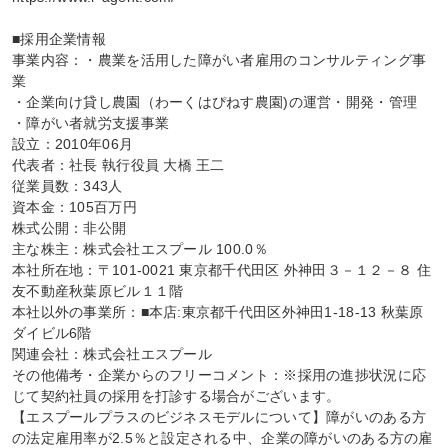
■採用企業情報

事業内容：・農業を活用した障がい者雇用のコンサルティング事
業

・企業向け貸し農園（わーくはぴねす農園)の運営・開発・管理

・障がい者就労支援事業

設立：2010年06月

代表者：社長 執行役員 大橋 王二

従業員数：343人

資本金：105百万円

株式公開：非公開

主な株主：株式会社エスプール 100.0％

本社所在地：〒101-0021 東京都千代田区 外神田３－１２－８ 住
友不動産秋葉原ビル１１階

本社以外の事業所：■本店:東京都千代田区外神田1-18-13 秋葉原
ダイビル6階

関連会社：株式会社エスプール

その他備考・企業からのフリーコメント：※採用の進捗状況に応
じて契約社員の採用を打診する場合がございます。

【エスプールプラスのビジネスモデルについて】障がいのある方
の法定雇用率が2.5％と設定される中、企業の障がいのある方の雇