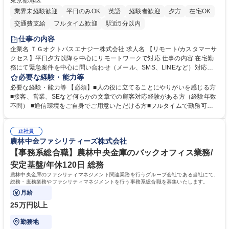
東京都港区
業界未経験歓迎
平日のみOK
英語
経験者歓迎
夕方
在宅OK
交通費支給
フルタイム歓迎
駅近5分以内
仕事の内容
企業名 ＴＧオクトパスエナジー株式会社 求人名 【リモート/カスタマーサ
クセス】平日夕方以降を中心にリモートワークで対応 仕事の内容 在宅勤
務にて緊急案件を中心に問い合わせ（メール、SMS、LINEなど）対応、
契約開始手続き処理などを行なっていただきます。カスタマーサクセス
必要な経験・能力等
（Digiops：デジオプス）と運用構築の業務となります。 ■お問い合わせ
必要な経験・能力等 【必須】■人の役に立てることにやりがいを感じる方
対応業務全般（システム入力、契約手続き含む） ■デジタルコミュニケー
■接客、営業、SEなど何らかの文章での顧客対応経験がある方（経験年数
ションツール（メール、SMS、LINE等）を使用 ■お客様のニーズに応じた
不問） ■通信環境をご自身でご用意いただける方■フルタイムで勤務可能
新プラン案内やトラブル対応 ■土日祝は主にメールでの対応、緊急度の高
な方 ※土日祝は1名体制となるため一人の環境で責任を持って業務を行っ
い問い合わせを優先 ■緊急時の電話対応 エネルギー×Tech！お客様に寄り
ていただける方【歓迎要件】■再生可能エネルギーを世の中に広め地球環
添ってサービス提供できることが魅力 募集職種 【リモート/カスタマーサ
正社員
境に貢献したい■改善提案や改善アクション等新しいことに意欲がある方
農林中金ファシリティーズ株式会社
クセス】平日夕方以降を中心にリモートワークで対応
【英語（語学力）】■翻訳ツールを用い英語でコミュニケーションをとる
ことに抵抗がない方■英語は話せなくても問題はありませんが、英語が話
【事務系総合職】農林中央金庫のバックオフィス業務/
せますと、よりチャンスが広がります。※日本語がネイティブレベル必須
安定基盤/年休120日 総務
学歴・資格 学歴：大学院 大学 高専 短大 専修学校 高校 語学力： 資格：
農林中央金庫のファシリティマネジメント関連業務を行うグループ会社である当社にて、
総務・庶務業務やファシリティマネジメントを行う事務系総合職を募集いたします。
月給
25万円以上
勤務地