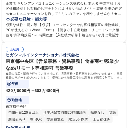
企業名 キリンアンドコミュニケーションズ株式会社 求人名 中野本社【お
客様相談室】お客様のお声をもとにより良い商品づくりへ貢献 仕事の内容
≪★コミュニケーションを通してキリンのファンを増やしませんか？★≫
お客様のお声をより良い商品づくりに活かしていく上で、窓口となるお客
必要な経験・能力等
様相談室でのお仕事です。 日々お客様からいただくキリングループへのご
必要な経験・能力等 【必須】コールセンターやお客様相談室の業務経験、
意見を、企業活動に活かしています。お客様からの声に迅速かつ誠意をも
PCが使える方（Word・Excel）【働き方】在宅勤務・リモートワーク相
って対応、情報提供するとともにグループ内活動に反映しています。 【具
談可/月平均残業7～8時間程度 【入社後の研修】着任から1か月は電話対応
体的には】電話応対、メール、お手紙対応、ご指摘品調査報告書作成、有
のOJTを中心に実施し、電話対応に慣れた段階でメール・手紙のOJTを実
人チャットボット対応など。 【1日の対応件数】■電話：月間一人当たり
施する予定です。独り立ち以降もしっかりフォローする体制を整えていま
平均100件前後■メール・手紙：同上40件前後 募集職種 中野本社【お客様
正社員
すのでご安心ください。 【当社について】キリングループの広報機能を担
ヒガシマルインターナショナル株式会社
相談室】お客様のお声をもとにより良い商品づくりへ貢献
う会社として、お客様との出会いを大切にし、磨き上げたホスピタリティ
を込めてコミュニケーションをとりながら広報関連業務を行っておりま
東京都中央区【営業事務・貿易事務】食品商社/残業少
す。 学歴・資格 学歴：大学院 大学 高専 短大 専修学校 高校 語学力： 資
なめ/リモート等相談可 営業事務
格：
食品の加工・販売を行っている当社にて、営業事務・貿易事務をお任せいたします。営業
社員のサポートポジションとして、受発注から海外工場との調整まで幅広く対応し、当社
事業の根幹を支えていただきます。
年俸
420万6000円～603万4800円
勤務地
東京都中央区
年間休日120日以上
月平均残業時間20時間以内
転勤なし
英語
退職金あり
在宅OK
交通費支給
駅近5分以内
土日祝休み