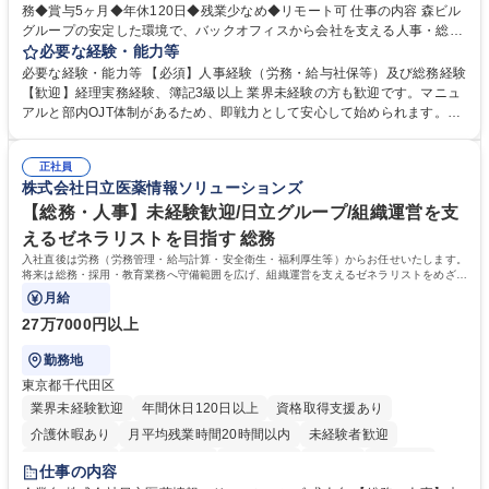
務◆賞与5ヶ月◆年休120日◆残業少なめ◆リモート可 仕事の内容 森ビル
グループの安定した環境で、バックオフィスから会社を支える人事・総務
をお任せします。 労務と総務の業務をバランスよく担当し、ゆくゆくは制
必要な経験・能力等
度改定などのコア業務にも挑戦できる、やりがいある環境です。 ■勤怠管
必要な経験・能力等 【必須】人事経験（労務・給与社保等）及び総務経験
理、給与計算、社会保険手続き、年末調整等の労務管理全般 ■入退社手続
【歓迎】経理実務経験、簿記3級以上 業界未経験の方も歓迎です。マニュ
き、社内規定の改定や人事制度改定などのコア業務 ■社内イベントの企画
アルと部内OJT体制があるため、即戦力として安心して始められます。
運営やその他総務業務全般 ※労務と総務を1：1の割合でお任せ。 入社後
【魅力・やりがい】森ビルGの安定基盤で労務から総務まで幅広く携われ
は部内のOJTを中心に、あなたの経験に合わせて不足している部分はいつ
ます。定型業務に留まらず、社内規定や人事制度の改定など会社のコア業
でも質問・相談できる環境が整っているため、安心して成長できます。 募
正社員
務に挑戦できるため、自身の成長と組織への貢献度をダイレクトに実感で
株式会社日立医薬情報ソリューションズ
集職種 【森ビルG】人事・総務◆賞与5ヶ月◆年休120日◆残業少なめ◆
きます。 残業少なめ、週1日リモート可など、ワークライフバランスを保
リモート可
ち長期活躍できる環境です。 「これまでの幅広い経験を活かし、長期的な
【総務・人事】未経験歓迎/日立グループ/組織運営を支
キャリアを築きたい」という前向きな意欲と挑戦を全力で応援します。 学
えるゼネラリストを目指す 総務
歴・資格 学歴：大学院 大学 高専 短大 専修学校 高校 語学力： 資格：日商
入社直後は労務（労務管理・給与計算・安全衛生・福利厚生等）からお任せいたします。
簿記検定1級 日商簿記検定2級 日商簿記検定3級
将来は総務・採用・教育業務へ守備範囲を広げ、組織運営を支えるゼネラリストをめざせ
ます。
月給
27万7000円以上
勤務地
東京都千代田区
業界未経験歓迎
年間休日120日以上
資格取得支援あり
介護休暇あり
月平均残業時間20時間以内
未経験者歓迎
住宅手当あり
時短勤務あり
退職金あり
在宅OK
賞与あり
仕事の内容
育休あり
完全週休2日制
交通費支給
土日祝休み
寮・社宅あり