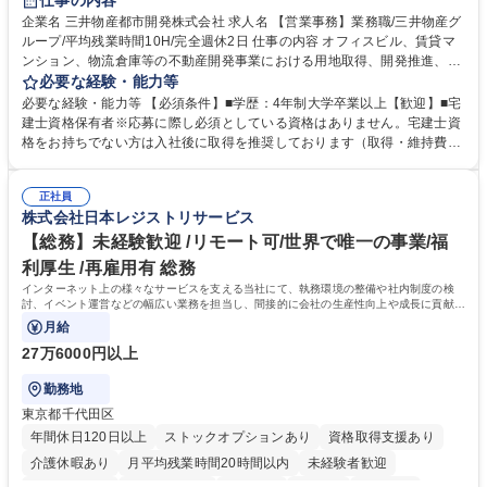
仕事の内容
駅近5分以内
土日祝休み
寮・社宅あり
企業名 三井物産都市開発株式会社 求人名 【営業事務】業務職/三井物産グ
ループ/平均残業時間10H/完全週休2日 仕事の内容 オフィスビル、賃貸マ
ンション、物流倉庫等の不動産開発事業における用地取得、開発推進、賃
貸運営、売却、仲介・活用提案等を行う営業部門において事務業務を担当
必要な経験・能力等
いただきます。 【詳細】・契約書管理、契約書製本、捺印対応、ファイリ
必要な経験・能力等 【必須条件】■学歴：4年制大学卒業以上【歓迎】■宅
ング、登記簿取得、調書取得・支払業務（各種費用支払、支払管理、請
建士資格保有者※応募に際し必須としている資格はありません。宅建士資
求・支払データ登録、取引先マスター申請対応）・予算作成及び予実管
格をお持ちでない方は入社後に取得を推奨しております（取得・維持費用
理・各種稟議書、報告書作成業務・各種台帳管理、交際費・会議費支払報
の一部補助あり） 【求める人物像】 ・向学心豊かで、主体的に行動でき
告書作成及び月次管理・部内総務庶務全般 など※※配属先によっては上記
る方。 ・社内外の多様な関係者と協調して業務を進められるコミュニケー
の他に担当頂く業務が発生する場合があります。 募集職種 【営業事務】
正社員
ション力がある方。 ・チャレンジを厭わず、粘り強く業務に取り組める
株式会社日本レジストリサービス
業務職/三井物産グループ/平均残業時間10H/完全週休2日
方。多様な関係者と謙虚に信頼関係を構築でき、期限を意識したスケジュ
ール管理が出来る方。※将来的に他部署（営業部門、コーポレート部門）
【総務】未経験歓迎 /リモート可/世界で唯一の事業/福
へのジョブローテーションの可能性があります。 学歴・資格 学歴：大学
利厚生 /再雇用有 総務
院 大学 語学力： 資格：宅地建物取引士
インターネット上の様々なサービスを支える当社にて、執務環境の整備や社内制度の検
討、イベント運営などの幅広い業務を担当し、間接的に会社の生産性向上や成長に貢献し
ている部署です。
月給
27万6000円以上
勤務地
東京都千代田区
年間休日120日以上
ストックオプションあり
資格取得支援あり
介護休暇あり
月平均残業時間20時間以内
未経験者歓迎