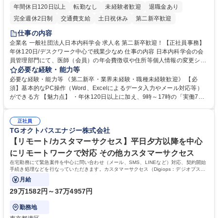
年間休日120日以上
転勤なし
未経験者歓迎
退職金あり
完全週休2日制
交通費支給
土日祝休み
第二新卒歓迎
仕事の内容
企業名 一般社団法人日本内科学会 求人名 第二新卒歓迎！【正社員事務】
年休120日/デスクワーク中心で残業少なめ 仕事の内容 日本内科学会の会
員管理部門にて、医師（会員）の年会費徴収や住所等個人情報の変更シス
テム入力、電話・FAX対応をお任せします。将来的には、各種委員会の運
必要な経験・能力等
営事務局業務などにも幅広く携わっていただきます。 【会員管理・データ
必要な経験・能力等 《第二新卒・業界未経験・職種未経験歓迎》 【必
入力業務】 ・医師（会員）の住所変更、個人情報のシステム登録・更新
須】基本的なPC操作（Word、Excelによるデータ入力やメール対応等）
・年会費の徴収管理や入金データの照合確認 【問い合わせ対応】 ・会員
ができる方 【魅力点】 ・年休120日以上に加え、9時～17時の「実働7時
（医師）からの電話、FAX、ネット申請に伴う相談受付 ・複雑な案件のへ
間勤務」で残業も少なくワークライフバランスは抜群です。 【将来的な業
のエスカレーション・連携対応 募集職種 第二新卒歓迎！【正社員事務】
務（各種委員会運営）】 ・学会内における各種委員会のスケジュール調
年休120日/デスクワーク中心で残業少なめ
正社員
整、資料作成、当日の運営サポート 学歴・資格 学歴：大学院 大学 語学
TGオクトパスエナジー株式会社
力： 資格：
【リモート/カスタマーサクセス】平日夕方以降を中心
にリモートワークで対応 その他カスタマーサクセス
在宅勤務にて緊急案件を中心に問い合わせ（メール、SMS、LINEなど）対応、契約開始
手続き処理などを行なっていただきます。カスタマーサクセス（Digiops：デジオプス）
と運用構築の業務となります。
月給
29万1582円～37万4957円
勤務地