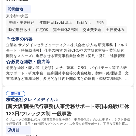
勤務地
東京都中央区
主婦・主夫歓迎
年間休日120日以上
転勤なし
英語
時短勤務あり
在宅OK
完全週休2日制
交通費支給
土日祝休み
仕事の内容
企業名 サノダインセラピューティクス株式会社 求人名 研究事務【フルリ
モート・時短勤務可】 仕事の内容 外部CROや大学研究室等へ委託研究・
開発をスムーズに進行させる研究事務業務全般（契約・発注・進捗管理・
ドキュメント整備等）CRO・大学等との契約手続き補助（NDA・委託・
必要な経験・能力等
共同研究契約等の進行・記録管理） ■見積取得、発注、検収、請求処理等
必要な経験・能力等 【必須】大学、製薬、CRO、バイオテック等での研
の事務手続き ■委託先との定例会議の調整・アジェンダ準備・議事録作成
究サポート・研究事務・臨床開発事務等の実務経験、契約・経理処理・文
■研究報告書、試験関連資料、SOP等の整備・版管理・保管 ■研究開発の
書管理など事務経験、多角的な社内外関係者との連携・調整業務経験、基
進捗・タイムライン・予算執行管理サポート ■AMED等公的研究費の申
本的なPCスキル 【尚可】 ■URA経験または産学連携・研究費管理の経験
請・報告書類作成補助および経費管理 ■社内外関係者との連絡調整・その
■AMED等の公的研究費の申請・執行管理経験 ■英語での文書読解・メー
他研究開発に関わる総務・庶務 募集職種 研究事務【フルリモート・時短
正社員
ル対応力 【働き方について】フルリモートやハイブリッド勤務、時短勤務
株式会社クレドメディカル
勤務可】
など個々のライフスタイルに応じた柔軟な働き方が可能です。育児や介護
[新大阪/院長代行事務(人事労務サポート等)]未経験/年休
との両立も応援します。 学歴・資格 学歴：大学院 大学 語学力： 資格：
123日/フレックス制 一般事務
クリニックの院長に代わり運営業務全般を担う「事務長代行」のお仕事です。シフト作成
や経費処理、採用・HP管理などバックオフィス全般を企画サポート。丁寧な実務対応で
現場を支え、専門スキルを構築できます。
月給