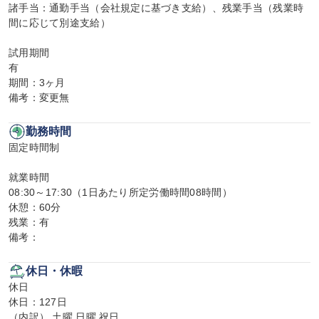
諸手当：通勤手当（会社規定に基づき支給）、残業手当（残業時
間に応じて別途支給）

試用期間

有

期間：3ヶ月

備考：変更無
勤務時間
固定時間制

就業時間

08:30～17:30（1日あたり所定労働時間08時間）

休憩：60分

残業：有

備考：
休日・休暇
休日

休日：127日

（内訳） 土曜 日曜 祝日
