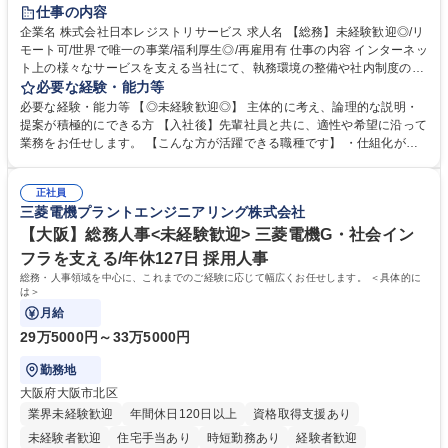
住宅手当あり
時短勤務あり
研修あり
在宅OK
賞与あり
仕事の内容
完全週休2日制
交通費支給
駅近5分以内
土日祝休み
服装自由
企業名 株式会社日本レジストリサービス 求人名 【総務】未経験歓迎◎/リ
モート可/世界で唯一の事業/福利厚生◎/再雇用有 仕事の内容 インターネッ
ト上の様々なサービスを支える当社にて、執務環境の整備や社内制度の検
討、イベント運営などの幅広い業務を担当し、間接的に会社の生産性向上
必要な経験・能力等
や成長に貢献している部署です。 会社の全メンバーが安心して長く成果を
必要な経験・能力等 【◎未経験歓迎◎】 主体的に考え、論理的な説明・
発揮できる環境を整えるために、毎日のメンテナンスや維持管理に加え、
提案が積極的にできる方 【入社後】先輩社員と共に、適性や希望に沿って
新たな施策検討を積極的に行っていただき、会社全体を巻き込み課題解決
業務をお任せします。 【こんな方が活躍できる職種です】 ・仕組化が好
を推進。 ・オフィス運営：執務環境の整備・物品管理・社内規定整備/改
き/得意・協働の姿勢を持っている・優先順位付け、マルチタスクが得意・
善・イベント企画/運営・非常時の対応 など、本人の希望や適性によって
様々な立場で物事を考えられる・定型業務だけでなく突発的な出来事にも
幅広い業務の体得が可能で、多様なキャリアパスを描くことも可能です。
正社員
対処できる・新しいことに興味関心がある 【魅力】■自己啓発支援：資格
三菱電機プラントエンジニアリング株式会社
募集職種 【総務】未経験歓迎◎/リモート可/世界で唯一の事業/福利厚生◎/
取得や通信教育など費用の80%（年間25万円まで）を補助 ■住宅手当：家
再雇用有
賃の50%（月額7万円まで）を補助 学歴・資格 学歴：大学院 大学 語学
【大阪】総務人事<未経験歓迎> 三菱電機G・社会イン
力： 資格：
フラを支える/年休127日 採用人事
総務・人事領域を中心に、これまでのご経験に応じて幅広くお任せします。 ＜具体的に
は＞
月給
29万5000円～33万5000円
勤務地
大阪府大阪市北区
業界未経験歓迎
年間休日120日以上
資格取得支援あり
未経験者歓迎
住宅手当あり
時短勤務あり
経験者歓迎