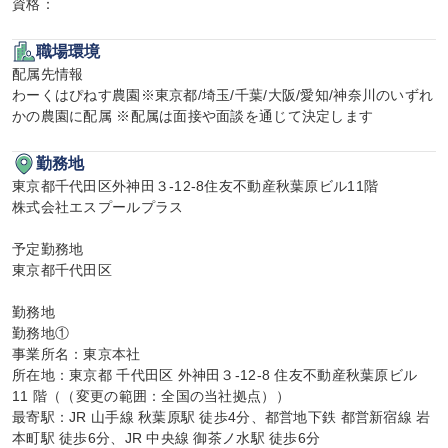
資格：
職場環境
配属先情報

わーくはぴねす農園※東京都/埼玉/千葉/大阪/愛知/神奈川のいずれ
かの農園に配属 ※配属は面接や面談を通じて決定します
勤務地
東京都千代田区外神田３-12-8住友不動産秋葉原ビル11階

株式会社エスプールプラス

予定勤務地

東京都千代田区

勤務地

勤務地①

事業所名：東京本社

所在地：東京都 千代田区 外神田３-12-8 住友不動産秋葉原ビル 
11 階（（変更の範囲：全国の当社拠点））

最寄駅：JR 山手線 秋葉原駅 徒歩4分、都営地下鉄 都営新宿線 岩
本町駅 徒歩6分、JR 中央線 御茶ノ水駅 徒歩6分
