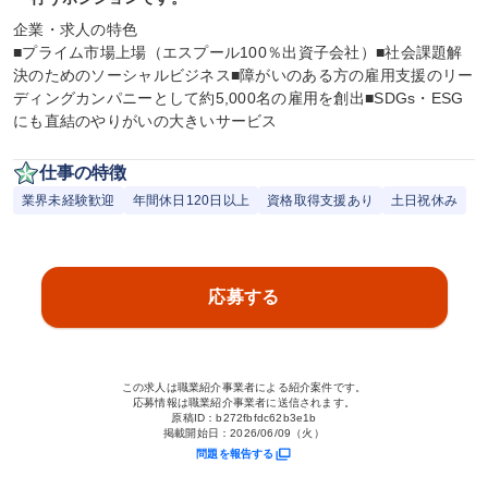
企業・求人の特色

■プライム市場上場（エスプール100％出資子会社）■社会課題解
決のためのソーシャルビジネス■障がいのある方の雇用支援のリー
ディングカンパニーとして約5,000名の雇用を創出■SDGs・ESG
にも直結のやりがいの大きいサービス
仕事の特徴
業界未経験歓迎
年間休日120日以上
資格取得支援あり
土日祝休み
応募する
この求人は職業紹介事業者による紹介案件です。
応募情報は職業紹介事業者に送信されます。
原稿ID：
b272fbfdc62b3e1b
掲載開始日：
2026/06/09（火）
問題を報告する