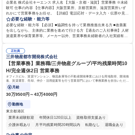
企業名 株式会社キーエンス 求人名 【大阪・京都・滋賀】営業事務 ※未経
験可 仕事の内容 【仕事内容】大阪営業所、京都営業所、滋賀営業所いず
れかにて営業事務をお任せ。 【詳細】電話応対・データ入力・伝票や見積
の作成・カタログ送付・来客対応・営業所内で発生する事務業務や業務改
必要な経験・能力等
善をお任せ。 【教育制度】ご入社後、育成担当とペアになりながらOJTに
必要な経験・能力等 【必須】■協調性を持って業務推進出来る方 ■改善案
て業務を覚えていただくことが可能です。業務システムがきちんと構築さ
を出しながら、主体的に業務を進めて行ける方 【過去のご入社事例】人材
れているため、スムーズに仕事に慣れることができる環境です。また、
派遣業界や保育業界等、メーカー以外、営業事務未経験者の入社実績有
「チームで成果を出す文化」があり、良いやり方を積極的に共有しながら
【当社の事務職について】単なる事務ではなく主体性を発揮したサポート
常に改善を目指す風土のため、安心して業務に取り組んでいただけます。
により、キーエンスの付加価値向上に貢献します。ベースの定型業務に加
募集職種 【大阪・京都・滋賀】営業事務 ※未経験可
正社員
えて、お客様や社員の状況に合わせ、能動的なサポート、改善の動きも期
三井物産都市開発株式会社
待され。組織を支えるスペシャリストとして、チームに貢献し、結果的に
社員から頼られる存在になることができます。平均19:30の退勤以降の業
【営業事務】業務職/三井物産グループ/平均残業時間10
務の持ち帰りも禁止されており、メリハリのある働き方となります。 学
H/完全週休2日 営業事務
歴・資格 学歴：大学院 大学 高専 短大 語学力： 資格：
オフィスビル、賃貸マンション、物流倉庫等の不動産開発事業における用地取得、開発推
進、賃貸運営、売却、仲介・活用提案等を行う営業部門において事務業務を担当いただき
ます。
月給
30万9500円～43万4000円
勤務地
東京都港区
業界未経験歓迎
年間休日120日以上
資格取得支援あり
介護休暇あり
月平均残業時間20時間以内
転勤なし
退職金あり
在宅OK
賞与あり
育休あり
完全週休2日制
交通費支給