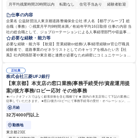
月平均残業時間20時間以内
転勤なし
住宅手当あり
経験者歓迎
研修あり
退職金あり
賞与あり
完全週休2日制
交通費支給
仕事の内容
駅近5分以内
資格取得手当あり
食事補助あり
企業名 公益財団法人東京都道路整備保全公社 求人名 【都庁グループ】総
合職（事務）◇残業月平均9時間未満／有給年平均16日取得 仕事の内容 当
社の総合職として、ジョブローテーションによる人事経理部門や収益事業
等のフロント部門の部署等幅広い部署での業務をお任せいたします。研修
必要な経験・能力等
制度やキャリア支援が充実しております！ ※下記業務詳細 【業務詳細】■
必要な経験・能力等 【歓迎】営業経験or総務/人事/経理経験or官公庁職員
管理部門：広報、人事、経理など当公社の運営に係る管理業務 ■収益部
経験者で、道路事業のゼネラリストとしてのキャリアを積みたい方【社
門：駐車場の新規開拓、管理運営、新宿駅西口広場の「イベントコーナ
風】社内関係部署や東京都と連携が必要なため綿密にコミュニケーション
ー」などの管理運営 ■道路部門：整備の急がれる骨格幹線道路や木造住宅
を図っています。 【業務の魅力】■幅広く携われる：総合職（事務）で
密集地域の特定整備路線の用地取得、道路に関する普及啓発事業、都内の
は、駐車場の管理運営や道路用地の取得、公益財団法人の中枢を担う管理
道路施設や道路工事現場の見学ツアー事業 ※入社後は上記いずれかの部門
正社員
部門など多岐に渡る業務を経験できます。 ■様々なプロジェクト：駐車場
株式会社三菱UFJ銀行
へ配属。※業務内容変更の範囲：会社の定める業務 募集職種 【都庁グル
事業の他、新宿駅西口広場内に設置された照明を兼ねた広告「ブライトサ
ープ】総合職（事務）◇残業月平均9時間未満／有給年平均16日取得
イン」の管理運営を行うなど、事業収益を生み出す活動を積極的に行って
【東京都】本支店の窓口業務(事務手続受付/資産運用提
います。 学歴・資格 学歴：大学院 大学 高専 短大 専修学校 高校 語学力：
案)/後方事務/ロビー応対 その他事務
資格：
★バックオフィスではなく顧客折衝を含む職種です★ 国内の本支店等にて下記の業務に
従事していただきます。 ■窓口/後方/ロビーにて事務手続等の受付・オペレーション、お
客様対応
月給
32万4000円以上
勤務地
東京都23区