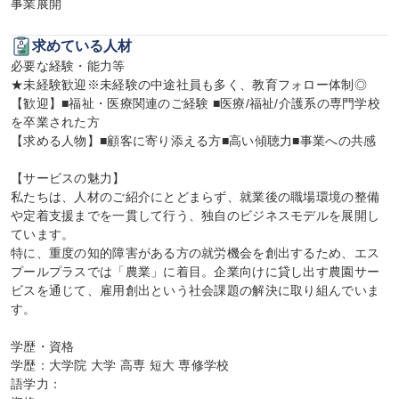
事業展開
求めている人材
必要な経験・能力等

★未経験歓迎※未経験の中途社員も多く、教育フォロー体制◎

【歓迎】■福祉・医療関連のご経験 ■医療/福祉/介護系の専門学校
を卒業された方

【求める人物】■顧客に寄り添える方■高い傾聴力■事業への共感

【サービスの魅力】

私たちは、人材のご紹介にとどまらず、就業後の職場環境の整備
や定着支援までを一貫して行う、独自のビジネスモデルを展開し
ています。

特に、重度の知的障害がある方の就労機会を創出するため、エス
プールプラスでは「農業」に着目。企業向けに貸し出す農園サー
ビスを通じて、雇用創出という社会課題の解決に取り組んでいま
す。

学歴・資格

学歴：大学院 大学 高専 短大 専修学校

語学力：
