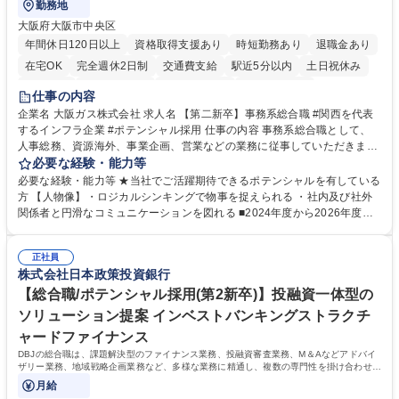
勤務地
大阪府大阪市中央区
年間休日120日以上
資格取得支援あり
時短勤務あり
退職金あり
在宅OK
完全週休2日制
交通費支給
駅近5分以内
土日祝休み
服装自由
第二新卒歓迎
寮・社宅あり
食事補助あり
仕事の内容
企業名 大阪ガス株式会社 求人名 【第二新卒】事務系総合職 #関西を代表
するインフラ企業 #ポテンシャル採用 仕事の内容 事務系総合職として、
人事総務、資源海外、事業企画、営業などの業務に従事していただきま
す。 【業務内容の一例】■所属事業部の勤労業務 ■海外に関係する各種業
必要な経験・能力等
務 ■営業部門の企画スタッフ、ルート営業 【キャリアパス】入社後の配属
必要な経験・能力等 ★当社でご活躍期待できるポテンシャルを有している
ポジションで一定期間ご活躍頂いた後、本人の適性及び将来のキャリアを
方 【人物像】・ロジカルシンキングで物事を捉えられる ・社内及び社外
鑑みてジョブローテーションを行います。 【育成】OJTでの現場育成や研
関係者と円滑なコミュニケーションを図れる ■2024年度から2026年度ま
修カリキュラムを通じて、Daigasグループの業務で必要となる知識につい
での3ヵ年を対象とする「Daigasグループ中期経営計画2026」を策定しま
て学んでいただきます。 募集職種 【第二新卒】事務系総合職 #関西を代
した。https://www.osakagas.co.jp/company/press/pr2024/1777576_564
表するインフラ企業 #ポテンシャル採用
正社員
72.html ■エネルギーセキュリティの不安定化や気候変動による自然災害の
株式会社日本政策投資銀行
甚大化など、これまで以上に社会課題解決の重要性が高まっています。
「未来の日常」の創造に向けて持続可能な社会の実現に貢献してまいりま
【総合職/ポテンシャル採用(第2新卒)】投融資一体型の
す。 学歴・資格 学歴：大学院 大学 語学力： 資格：
ソリューション提案 インベストバンキングストラクチ
ャードファイナンス
DBJの総合職は、課題解決型のファイナンス業務、投融資審査業務、M＆Aなどアドバイ
ザリー業務、地域戦略企画業務など、多様な業務に精通し、複数の専門性を掛け合わせて
広く社会に貢献していく職種です。
月給