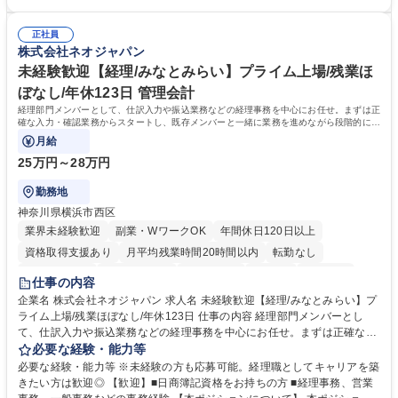
書などのファイリング ■郵送物の仕訳・発送 など 募集職種 ◆急募｜9月1
安心して働ける環境 ■残業ほぼなしで働きやすさ抜群、プライベートとの
日入社◆【渋谷/一般事務】未経験歓迎/年休124日/残業ほぼ無
両立が可能 ■有給取得を積極的に推奨、年間10日程度の取得実績 ■1ヶ月
正社員
のOJTで業務を習得可能、未経験でもしっかりサポート 学歴・資格 学
株式会社ネオジャパン
歴：大学院 大学 高専 短大 語学力： 資格：
未経験歓迎【経理/みなとみらい】プライム上場/残業ほ
ぼなし/年休123日 管理会計
経理部門メンバーとして、仕訳入力や振込業務などの経理事務を中心にお任せ。まずは正
確な入力・確認業務からスタートし、既存メンバーと一緒に業務を進めながら段階的に経
理知識を身につけていただきます。
月給
25万円～28万円
勤務地
神奈川県横浜市西区
業界未経験歓迎
副業・WワークOK
年間休日120日以上
資格取得支援あり
月平均残業時間20時間以内
転勤なし
未経験者歓迎
時短勤務あり
退職金あり
在宅OK
賞与あり
仕事の内容
完全週休2日制
交通費支給
駅近5分以内
土日祝休み
服装自由
企業名 株式会社ネオジャパン 求人名 未経験歓迎【経理/みなとみらい】プ
ライム上場/残業ほぼなし/年休123日 仕事の内容 経理部門メンバーとし
寮・社宅あり
て、仕訳入力や振込業務などの経理事務を中心にお任せ。まずは正確な入
力・確認業務からスタートし、既存メンバーと一緒に業務を進めながら段
必要な経験・能力等
階的に経理知識を身につけていただきます。 【具体的には】 ■社内稟議に
必要な経験・能力等 ※未経験の方も応募可能。経理職としてキャリアを築
基づく仕訳入力 ■月末の振込業務 ■明細作成 ■伝票処理、記帳業務 ■既存
きたい方は歓迎◎ 【歓迎】■日商簿記資格をお持ちの方 ■経理事務、営業
メンバーの業務サポート 【将来的には】 ■月次決算補助 ■四半期・年次決