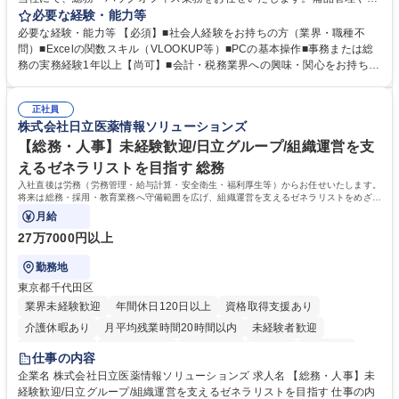
客対応から、経理サポート、社会保険手続き、さらには新たなシステム導
必要な経験・能力等
入の検討まで、幅広く組織を支える役割です。 ■備品発注・在庫管理、郵
必要な経験・能力等 【必須】■社会人経験をお持ちの方（業界・職種不
送物対応、電話・来客対応 ■金融機関への外出業務（入出金管理補助）、
問）■Excelの関数スキル（VLOOKUP等）■PCの基本操作■事務または総
福利厚生・社内イベントの運営管理 ■社内ルールの整備、職場環境の改善
務の実務経験1年以上【尚可】■会計・税務業界への興味・関心をお持ちの
提案、備品選定 ■請求書発行・管理等の経理サポート、社会保険関連の書
方 【求める人物像】 ■自ら課題を見つけ改善提案ができる主体性のある方
類手続き ■税理士業務の補助（書類作成・データ入力支援） ■ITツールや
■周囲と円滑に連携し、柔軟な対応ができる方。 【女性歓迎！】※ポジテ
社内新システムの導入検討・比較検証 募集職種 【新橋/総務】女性歓迎※
正社員
ィブアクション 学歴・資格 学歴：大学院 大学 高専 短大 専修学校 高校 語
株式会社日立医薬情報ソリューションズ
ポジティブアクション／年休126日／土日祝休
学力： 資格：
【総務・人事】未経験歓迎/日立グループ/組織運営を支
えるゼネラリストを目指す 総務
入社直後は労務（労務管理・給与計算・安全衛生・福利厚生等）からお任せいたします。
将来は総務・採用・教育業務へ守備範囲を広げ、組織運営を支えるゼネラリストをめざせ
ます。
月給
27万7000円以上
勤務地
東京都千代田区
業界未経験歓迎
年間休日120日以上
資格取得支援あり
介護休暇あり
月平均残業時間20時間以内
未経験者歓迎
住宅手当あり
時短勤務あり
退職金あり
在宅OK
賞与あり
仕事の内容
育休あり
完全週休2日制
交通費支給
土日祝休み
寮・社宅あり
企業名 株式会社日立医薬情報ソリューションズ 求人名 【総務・人事】未
経験歓迎/日立グループ/組織運営を支えるゼネラリストを目指す 仕事の内