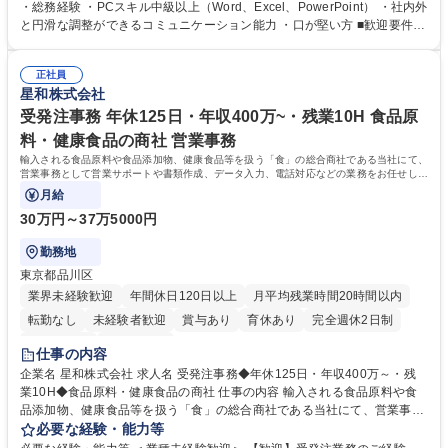
プの業務内容】 ・人事制度関連 ・採用活動 ・教育研修の企画、実行 ・勤
・総務経験 ・PCスキル中級以上（Word、Excel、PowerPoint） ・社内外
怠管理 ・官公庁への各種提出 ・法定の会議運営（評議員会、理事会） ・
と円滑な調整ができるコミュニケーション能力 ・口が堅い方 ■歓迎要件
コンプライアンス ・内部規程やルールの管理、整備、文書管理 ・契約関
・採用業務経験 ・英語に抵抗がない方 ・営業経験 学歴・資格 学歴：大学
連 ・衛生管理 ・防災関連・公的助成金の管理・オフィス、ファシリティ
院 大学 高専 短大 専修学校 高校 語学力： 資格：
管理 ・福利厚生関連 ・職員からの問合せ、相談対応 ・その他日常の総務
正社員
星和株式会社
業務全般 募集職種 【東京／文京区】公益財団法人の総務人事業務／年間
休日125日
受発注事務 年休125日・年収400万~・残業10H 食品原
料・健康食品の商社 営業事務
輸入される食品原料や食品添加物、健康食品等を扱う「食」の総合商社である当社にて、
営業事務として営業サポートや書類作成、データ入力、電話対応などの業務をお任せしま
す。
月給
30万円～37万5000円
勤務地
東京都品川区
業界未経験歓迎
年間休日120日以上
月平均残業時間20時間以内
転勤なし
未経験者歓迎
賞与あり
育休あり
完全週休2日制
交通費支給
土日祝休み
仕事の内容
企業名 星和株式会社 求人名 受発注事務◆年休125日・年収400万～・残
業10H◆食品原料・健康食品の商社 仕事の内容 輸入される食品原料や食
品添加物、健康食品等を扱う「食」の総合商社である当社にて、営業事務
として営業サポートや書類作成、データ入力、電話対応などの業務をお任
必要な経験・能力等
せします。 ・受注／出荷指示／売上管理／仕入管理／在庫管理／お客様や