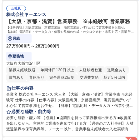
正社員
株式会社キーエンス
【大阪・京都・滋賀】営業事務 ※未経験可 営業事務
【仕事内容】大阪営業所、京都営業所、滋賀営業所いずれかにて営業事務をお任せ。
【詳細】電話応対・データ入力・伝票や見積の作成・カタログ送付・来客対応・営業所内
で発生する事務業務や業務改善をお任せ。
月給
27万9000円～28万1000円
勤務地
大阪府大阪市淀川区
業界未経験歓迎
年間休日120日以上
未経験者歓迎
退職金あり
賞与あり
育休あり
完全週休2日制
交通費支給
駅近5分以内
土日祝休み
仕事の内容
企業名 株式会社キーエンス 求人名 【大阪・京都・滋賀】営業事務 ※未経
験可 仕事の内容 【仕事内容】大阪営業所、京都営業所、滋賀営業所いず
れかにて営業事務をお任せ。 【詳細】電話応対・データ入力・伝票や見積
の作成・カタログ送付・来客対応・営業所内で発生する事務業務や業務改
必要な経験・能力等
善をお任せ。 【教育制度】ご入社後、育成担当とペアになりながらOJTに
必要な経験・能力等 【必須】■協調性を持って業務推進出来る方 ■改善案
て業務を覚えていただくことが可能です。業務システムがきちんと構築さ
を出しながら、主体的に業務を進めて行ける方 【過去のご入社事例】人材
れているため、スムーズに仕事に慣れることができる環境です。また、
派遣業界や保育業界等、メーカー以外、営業事務未経験者の入社実績有
「チームで成果を出す文化」があり、良いやり方を積極的に共有しながら
【当社の事務職について】単なる事務ではなく主体性を発揮したサポート
常に改善を目指す風土のため、安心して業務に取り組んでいただけます。