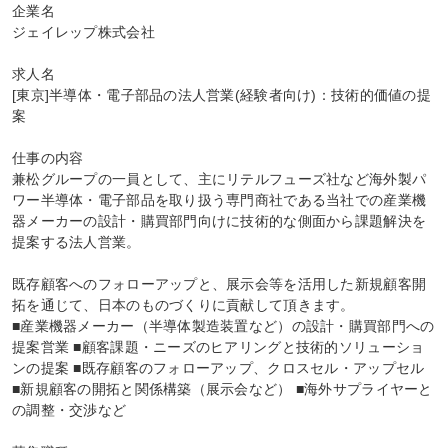
企業名

ジェイレップ株式会社

求人名

[東京]半導体・電子部品の法人営業(経験者向け)：技術的価値の提
案

仕事の内容

兼松グループの一員として、主にリテルフューズ社など海外製パ
ワー半導体・電子部品を取り扱う専門商社である当社での産業機
器メーカーの設計・購買部門向けに技術的な側面から課題解決を
提案する法人営業。

既存顧客へのフォローアップと、展示会等を活用した新規顧客開
拓を通じて、日本のものづくりに貢献して頂きます。

■産業機器メーカー（半導体製造装置など）の設計・購買部門への
提案営業 ■顧客課題・ニーズのヒアリングと技術的ソリューショ
ンの提案 ■既存顧客のフォローアップ、クロスセル・アップセル 
■新規顧客の開拓と関係構築（展示会など） ■海外サプライヤーと
の調整・交渉など
