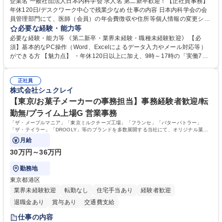
企業名 一般社団法人日本内科学会 求人名 第二新卒歓迎！【正社員事務】
年休120日/デスクワーク中心で残業少なめ 仕事の内容 日本内科学会の会
員管理部門にて、医師（会員）の年会費徴収や住所等個人情報の変更シス
テム入力、電話・FAX対応をお任せします。将来的には、各種委員会の運
必要な経験・能力等
営事務局業務などにも幅広く携わっていただきます。 【会員管理・データ
必要な経験・能力等 《第二新卒・業界未経験・職種未経験歓迎》 【必
入力業務】 ・医師（会員）の住所変更、個人情報のシステム登録・更新
須】基本的なPC操作（Word、Excelによるデータ入力やメール対応等）
・年会費の徴収管理や入金データの照合確認 【問い合わせ対応】 ・会員
ができる方 【魅力点】 ・年休120日以上に加え、9時～17時の「実働7時
（医師）からの電話、FAX、ネット申請に伴う相談受付 ・複雑な案件のへ
間勤務」で残業も少なくワークライフバランスは抜群です。 【将来的な業
のエスカレーション・連携対応 募集職種 第二新卒歓迎！【正社員事務】
務（各種委員会運営）】 ・学会内における各種委員会のスケジュール調
年休120日/デスクワーク中心で残業少なめ
正社員
整、資料作成、当日の運営サポート 学歴・資格 学歴：大学院 大学 語学
株式会社シュクレイ
力： 資格：
【東京/お菓子メーカーの事務担当】事務経験者歓迎/転
勤無/プライム上場G 営業事務
「ザ・メープルマニア」「東京ミルクチーズ工場」「フランセ」「バターバトラー」
「ザ・テイラー」「DROOLY」等のブランドを多数展開する当社にて、オリジナル菓子
ブランド商品の事務業務をお任せいたします。
月給
30万円～36万円
勤務地
東京都港区
業界未経験歓迎
転勤なし
住宅手当あり
経験者歓迎
退職金あり
賞与あり
交通費支給
仕事の内容