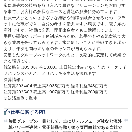
常に最先端の技術を取り入れて最適なソリューションをお届けす
る事で、お客様の多様なニーズと課題の解決に努めています。

社員一人ひとりのさまざまな経験や知識を融合させるため、フラ
ットに仕事ができ、自分の考えを伝えやすい環境です。電子系の
商社ですが、社員は文系・理系出身者ともに活躍しています。

手厚い研修やサポート体制があるため、若手でもやる気次第で大
きな業務を任せてもらえます。常に新しいことに挑戦できる場が
あり、年次を問わず活躍のチャンスが与えられます。

安定したグループネットワークのもと、長期的に安定して就業で
きる環境です。

就業時刻は09:00から18:00。土日祝は休みとなるためワークライ
フバランスがとれ、メリハリある生活を送れます！

決算情報：

決算期2024/04 売上高2,035百万円 経常利益343百万円

決算期2025/03 売上高1,907百万円 経常利益269百万円

※決済単位：単体
仕事に関するPR
兼松グループの一員として、主にリテルフューズ社など海外
製パワー半導体・電子部品を取り扱う専門商社である当社で