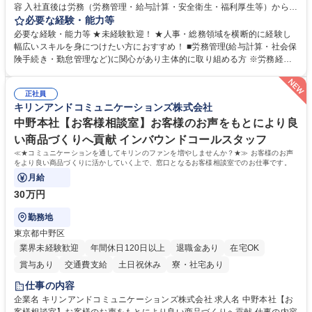
容 入社直後は労務（労務管理・給与計算・安全衛生・福利厚生等）からお
任せいたします。将来は総務・採用・教育業務へ守備範囲を広げ、組織運
必要な経験・能力等
営を支えるゼネラリストをめざせます。 ・初期業務：労働時間管理、給与
必要な経験・能力等 ★未経験歓迎！ ★人事・総務領域を横断的に経験し
計算、社会保険対応、福利厚生管理、安全衛生、健康経営推進等をお任せ
幅広いスキルを身につけたい方におすすめ！ ■労務管理(給与計算・社会保
します。ご経験に応じて、休職者管理など、幅広く経験を積んでいただき
険手続き・勤怠管理など)に関心があり主体的に取り組める方 ※労務経験
ます。 ・将来的な広がり：総務・採用・教育・税務対応・経営企画等。
者は早期にご活躍いただけます。 ■チームで仕事を推進できる方■将来は
★メンバーがマンツーマンで丁寧に教えるため、ご経験が浅くても安心！
マネジメント職として活躍したい 【尚可】■人事、労務、採用、教育業務
幅広く経験を積みたい意欲がある方に最適な環境です。 募集職種 【総
正社員
のご経験 ■労務管理（給与計算・社会保険手続き・勤怠管理など）の経験
キリンアンドコミュニケーションズ株式会社
務・人事】未経験歓迎/日立グループ/組織運営を支えるゼネラリストを目
■衛生管理者の資格をお持ちの方 学歴・資格 学歴：大学院 大学 高専 短大
指す
専修学校 高校 語学力： 資格：
中野本社【お客様相談室】お客様のお声をもとにより良
い商品づくりへ貢献 インバウンドコールスタッフ
≪★コミュニケーションを通してキリンのファンを増やしませんか？★≫ お客様のお声
をより良い商品づくりに活かしていく上で、窓口となるお客様相談室でのお仕事です。
月給
30万円
勤務地
東京都中野区
業界未経験歓迎
年間休日120日以上
退職金あり
在宅OK
賞与あり
交通費支給
土日祝休み
寮・社宅あり
仕事の内容
企業名 キリンアンドコミュニケーションズ株式会社 求人名 中野本社【お