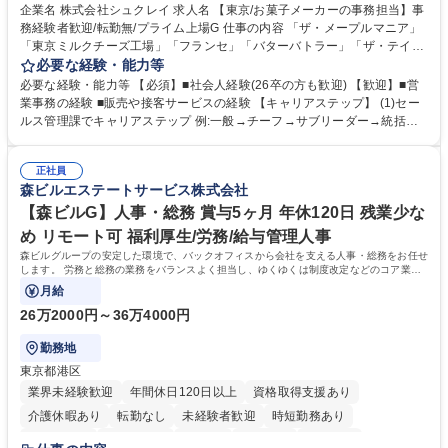
企業名 株式会社シュクレイ 求人名 【東京/お菓子メーカーの事務担当】事
務経験者歓迎/転勤無/プライム上場G 仕事の内容 「ザ・メープルマニア」
「東京ミルクチーズ工場」「フランセ」「バターバトラー」「ザ・テイラ
ー」「DROOLY」等のブランドを多数展開する当社にて、オリジナル菓子
必要な経験・能力等
ブランド商品の事務業務をお任せいたします。 【具体的な業務内容】 ■店
必要な経験・能力等 【必須】■社会人経験(26卒の方も歓迎) 【歓迎】■営
舗からの発注受付/PC入力業務 ■受電対応(社内/社外) ■商品のマスター登
業事務の経験 ■販売や接客サービスの経験 【キャリアステップ】 (1)セー
録 ■日々の売上抽出・報告 ■提携企業への書類送付業務 ■契約書管理業務
ルス管理課でキャリアステップ 例:一般→チーフ→サブリーダー→統括リ
■ホームページへの問い合わせ対応 など 募集職種 【東京/お菓子メーカー
ーダー→マネージャー (2)他ポジションへのキャリアも可能 ※過去、未経
の事務担当】事務経験者歓迎/転勤無/プライム上場G
験で経営管理部内で経理へ異動した方もいらっしゃいます。年3回の面談
正社員
や個別面談を通してご自身のキャリアと向き合っていただき、会社として
森ビルエステートサービス株式会社
もバックアップしていきます。 学歴・資格 学歴：大学院 大学 高専 短大
専修学校 高校 語学力： 資格：
【森ビルG】人事・総務 賞与5ヶ月 年休120日 残業少な
め リモート可 福利厚生/労務/給与管理人事
森ビルグループの安定した環境で、バックオフィスから会社を支える人事・総務をお任せ
します。 労務と総務の業務をバランスよく担当し、ゆくゆくは制度改定などのコア業務
にも挑戦できる、やりがいある環境です。
月給
26万2000円～36万4000円
勤務地
東京都港区
業界未経験歓迎
年間休日120日以上
資格取得支援あり
介護休暇あり
転勤なし
未経験者歓迎
時短勤務あり
経験者歓迎
退職金あり
在宅OK
賞与あり
育休あり