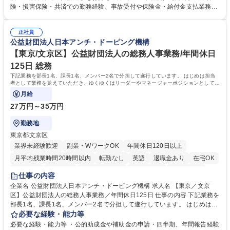
用システムへのデータ入力、各種必要書類の作成・発送作業 ■加入者様や
険・損害保険・共済での勤務経験、事故受付や保険金・給付金支払業務経
医療機関等からの各種問い合わせに対する丁寧かつ迅速な電話応対 ■現場
験がある方 【求める人物像】■相手の立場に立った丁寧な対応ができる方
調査の対応および業務プロセスの改善活動 【業務内容の変更範囲】当社の
■チームワークを大切にし、素直に学べる方★外勤の保険営業から内勤事
指定する業務 募集職種 横浜市【共済金支払事務】金融保険業界経験歓迎/
正社員
務へのキャリアチェンジ希望者も大歓迎です！ 学歴・資格 学歴：大学院
公益財団法人日本アンチ・ドーピング機構
各種手当充実/転勤無
大学 高専 短大 専修学校 高校 語学力： 資格：
【東京/文京区】公益財団法人の総務人事業務/年間休日
125日 総務
下記業務を部長1名、課長1名、メンバー2名で分担して遂行しています。 はじめは担当
者として業務を覚えていただき、ゆくゆくはリーダーやマネージャーポジションとして活
躍いただくことを期待しています。
月給
27万円～35万円
勤務地
東京都文京区
業界未経験歓迎
副業・WワークOK
年間休日120日以上
月平均残業時間20時間以内
転勤なし
英語
退職金あり
在宅OK
賞与あり
育休あり
完全週休2日制
交通費支給
土日祝休み
仕事の内容
食事補助あり
企業名 公益財団法人日本アンチ・ドーピング機構 求人名 【東京／文京
区】公益財団法人の総務人事業務／年間休日125日 仕事の内容 下記業務を
部長1名、課長1名、メンバー2名で分担して遂行しています。 はじめは担
当者として業務を覚えていただき、ゆくゆくはリーダーやマネージャーポ
必要な経験・能力等
ジションとして活躍いただくことを期待しています。 【総務・人事グルー
必要な経験・能力等 ・公的助成金や補助金の申請・四半期、年間報告経験