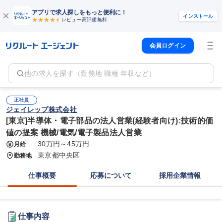
アプリで求人探しをもっと便利に！
インストール
レビュー高評価
無料
会員ログイン
他の求人を探す（勤務地 職種 年収など）
正社員
ジェイレップ株式会社
[東京]半導体・電子部品の法人営業(経験者向け):技術的価
値の提案 機械/電気/電子製品法人営業
30万円～45万円
月給
東京都中央区
勤務地
仕事概要
応募について
採用企業情報
仕事内容