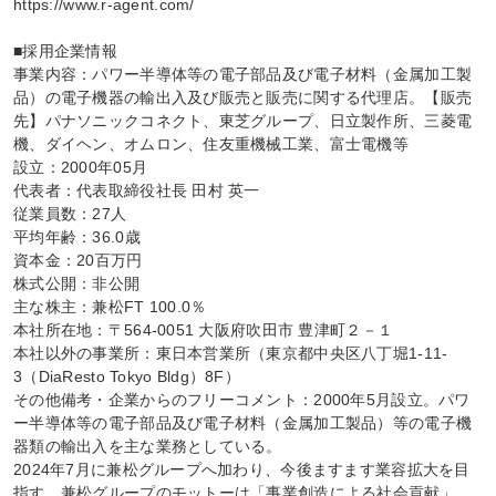
https://www.r-agent.com/

■採用企業情報

事業内容：パワー半導体等の電子部品及び電子材料（金属加工製
品）の電子機器の輸出入及び販売と販売に関する代理店。【販売
先】パナソニックコネクト、東芝グループ、日立製作所、三菱電
機、ダイヘン、オムロン、住友重機械工業、富士電機等

設立：2000年05月

代表者：代表取締役社長 田村 英一

従業員数：27人

平均年齢：36.0歳

資本金：20百万円

株式公開：非公開

主な株主：兼松FT 100.0％

本社所在地：〒564-0051 大阪府吹田市 豊津町２－１

本社以外の事業所：東日本営業所（東京都中央区八丁堀1-11-
3（DiaResto Tokyo Bldg）8F）

その他備考・企業からのフリーコメント：2000年5月設立。パワ
ー半導体等の電子部品及び電子材料（金属加工製品）等の電子機
器類の輸出入を主な業務としている。

2024年7月に兼松グループへ加わり、今後ますます業容拡大を目
指す。兼松グループのモットーは「事業創造による社会貢献」。
