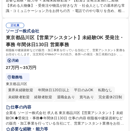
必要な経験・能力等 ＜業種未経験歓迎＞ 【歓迎】受発注業務のご経験
倉庫と電話確認など、販売に関わる事務、営業サポートをお願いします。
【求める人物像】・受発注や物流が好きな方 ・社会人としての基本的な常
・入社後は商品について覚えることから始め、先輩社員OJTと共に業務を
識・コミュニケーション力をお持ちの方 ・電話でのやり取りを含め、相手
進めて頂きます。未経験から始めた方も多数活躍中です。 [業務内容の変
の要件を正しく理解し対応できる方 ・数量・在庫・出荷数などの数値を正
更の範囲:会社の定める業務] 募集職種 受発注事務◆年休125日・年収400
確に扱う業務に抵抗がない方 ・PCを業務で日常的に使用しており、四則
万～・残業10H◆食品原料・健康食品の商社
正社員
演算ができる方 ・業務ルールや指示を理解し、行動できる方 学歴・資格
ソーゴー株式会社
学歴：大学院 大学 短大 語学力： 資格：
東京都品川区【営業アシスタント】未経験OK 受発注・
事務 年間休日130日 営業事務
樹脂板や建築資材などの販売・加工事業を行っている当社にて、営業アシスタント業務を
お任せいたします。注文対応やWebデータの出力、各所への発注・加工依頼のほか、電
話・メール対応等の事務業務を担当します。
月給
27万円～35万円
勤務地
東京都品川区
業界未経験歓迎
年間休日120日以上
平日のみOK
転勤なし
未経験者歓迎
経験者歓迎
退職金あり
賞与あり
完全週休2日制
交通費支給
駅近5分以内
土日祝休み
仕事の内容
企業名 ソーゴー株式会社 求人名 東京都品川区【営業アシスタント】未経
験OK◆受発注・事務◆年間休日130日 仕事の内容 樹脂板や建築資材など
の販売・加工事業を行っている当社にて、営業アシスタント業務をお任せ
いたします。注文対応やWebデータの出力、各所への発注・加工依頼のほ
必要な経験・能力等