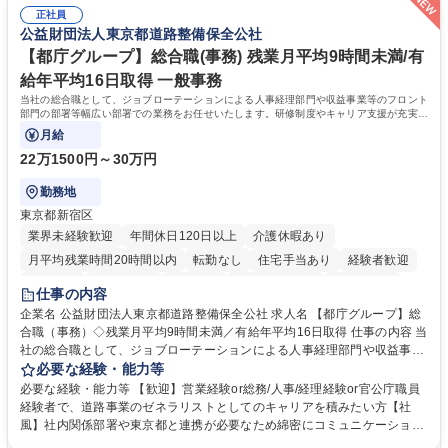
により、キーエンスの付加価値向上に貢献します。ベースの定型業務に加
募集職種 【大阪・京都・滋賀】営業事務 ※未経験可
正社員
えて、お客様や社員の状況に合わせ、能動的なサポート、改善の動きも期
公益財団法人東京都道路整備保全公社
待され。組織を支えるスペシャリストとして、チームに貢献し、結果的に
社員から頼られる存在になることができます。平均19:30の退勤以降の業
【都庁グループ】総合職(事務) 残業月平均9時間未満/有
務の持ち帰りも禁止されており、メリハリのある働き方となります。 学
給年平均16日取得 一般事務
歴・資格 学歴：大学院 大学 高専 短大 語学力： 資格：
当社の総合職として、ジョブローテーションによる人事経理部門や収益事業等のフロント
部門の部署等幅広い部署での業務をお任せいたします。研修制度やキャリア支援が充実し
ております！ ※下記業務詳細
月給
22万1500円～30万円
勤務地
東京都新宿区
業界未経験歓迎
年間休日120日以上
介護休暇あり
月平均残業時間20時間以内
転勤なし
住宅手当あり
経験者歓迎
研修あり
退職金あり
賞与あり
完全週休2日制
交通費支給
仕事の内容
駅近5分以内
資格取得手当あり
食事補助あり
企業名 公益財団法人東京都道路整備保全公社 求人名 【都庁グループ】総
合職（事務）◇残業月平均9時間未満／有給年平均16日取得 仕事の内容 当
社の総合職として、ジョブローテーションによる人事経理部門や収益事業
等のフロント部門の部署等幅広い部署での業務をお任せいたします。研修
必要な経験・能力等
制度やキャリア支援が充実しております！ ※下記業務詳細 【業務詳細】■
必要な経験・能力等 【歓迎】営業経験or総務/人事/経理経験or官公庁職員
管理部門：広報、人事、経理など当公社の運営に係る管理業務 ■収益部
経験者で、道路事業のゼネラリストとしてのキャリアを積みたい方【社
門：駐車場の新規開拓、管理運営、新宿駅西口広場の「イベントコーナ
風】社内関係部署や東京都と連携が必要なため綿密にコミュニケーション
ー」などの管理運営 ■道路部門：整備の急がれる骨格幹線道路や木造住宅
を図っています。 【業務の魅力】■幅広く携われる：総合職（事務）で