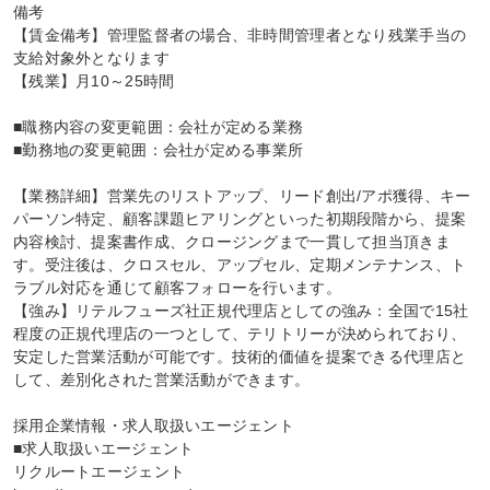
備考

【賃金備考】管理監督者の場合、非時間管理者となり残業手当の
支給対象外となります

【残業】月10～25時間

■職務内容の変更範囲：会社が定める業務

■勤務地の変更範囲：会社が定める事業所

【業務詳細】営業先のリストアップ、リード創出/アポ獲得、キー
パーソン特定、顧客課題ヒアリングといった初期段階から、提案
内容検討、提案書作成、クロージングまで一貫して担当頂きま
す。受注後は、クロスセル、アップセル、定期メンテナンス、ト
ラブル対応を通じて顧客フォローを行います。

【強み】リテルフューズ社正規代理店としての強み：全国で15社
程度の正規代理店の一つとして、テリトリーが決められており、
安定した営業活動が可能です。技術的価値を提案できる代理店と
して、差別化された営業活動ができます。

採用企業情報・求人取扱いエージェント

■求人取扱いエージェント

リクルートエージェント
