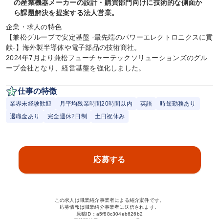
の産業機器メーカーの設計・購買部門向けに技術的な側面か
ら課題解決を提案する法人営業。
企業・求人の特色

【兼松グループで安定基盤 -最先端のパワーエレクトロニクスに貢
献-】海外製半導体や電子部品の技術商社。

2024年7月より兼松フューチャーテックソリューションズのグル
ープ会社となり、経営基盤を強化しました。
仕事の特徴
業界未経験歓迎
月平均残業時間20時間以内
英語
時短勤務あり
退職金あり
完全週休2日制
土日祝休み
応募する
この求人は職業紹介事業者による紹介案件です。
応募情報は職業紹介事業者に送信されます。
原稿ID：
a5f88c304eb626b2