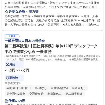
人事＜未経験歓迎＞◇三菱電機G・社会インフラを支える/年休127日 仕事
の内容 総務・人事領域を中心に、これまでのご経験に応じて幅広くお任せ
します。 ＜具体的には＞ ・総務/人事労務（給与・社保・勤怠管理など）
必要な経験・能力等
・採用・教育研修 ・福利厚生運用 など ※基本的には事務所勤務ですが、
必要な経験・能力等 ＜職種未経験歓迎・業界未経験歓迎＞ ～総務、人事
採用や教育等の業務内容により、関西圏以外への日帰り・宿泊を伴う国内
のご経験が無い方でも、意欲のある方であれば未経験OK～ ■歓迎条件：総
出張もございます。 ※担当業務を持ちつつ、お互いに助け合いながら、総
務、人事のご経験をお持ちの方（業界不問） ■求める人物像：・社内外の
務部という組織として協力しながら進める体制です。 募集職種 【大阪】
関係各部門との調整を率先して行い、業務を円滑に遂行できる協調性やコ
総務人事＜未経験歓迎＞◇三菱電機G・社会インフラを支える/年休127日
ミュニケーション能力を持っている方 ・人事総務領域に興味がありゼネラ
正社員
リスト志向をお持ちの方 学歴・資格 学歴：大学院 大学 語学力： 資格：
一般社団法人日本内科学会
第二新卒歓迎!【正社員事務】年休120日/デスクワーク
中心で残業少なめ 一般事務
日本内科学会の会員管理部門にて、医師（会員）の年会費徴収や住所等個人情報の変更シ
ステム入力、電話・FAX対応をお任せします。将来的には、各種委員会の運営事務局業務
などにも幅広く携わっていただきます。
月給
23万円～27万円
勤務地
東京都文京区
年間休日120日以上
転勤なし
未経験者歓迎
退職金あり
完全週休2日制
交通費支給
土日祝休み
第二新卒歓迎
仕事の内容