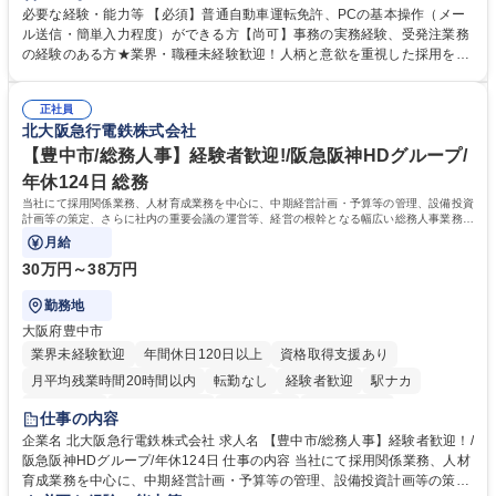
か、電話・メール対応等の事務業務を担当します。 ■受注・発注業務：FA
必要な経験・能力等 【必須】普通自動車運転免許、PCの基本操作（メー
Xによる注文対応、Web発注データのプリントアウト、各仕入先・協力会
ル送信・簡単入力程度）ができる方【尚可】事務の実務経験、受発注業務
社への発注および加工依頼等 ■納品書・請求書の作成および発送手配 ■商
の経験のある方★業界・職種未経験歓迎！人柄と意欲を重視した採用を行
品手配・在庫確認・納期調整 ■電話・メールでの問い合わせ対応および付
っています。 【要件】未経験歓迎！未経験からスタートして長く勤務する
随する事務全般 ※高度なPCスキルは不要です。【業務内容の変更範囲】
社員が多数在籍しています。 【求める人物像】納期優先の業界のため状況
当社の指定する業務 募集職種 東京都品川区【営業アシスタント】未経験O
正社員
変化に臨機応変かつ柔軟に対応できる方、約束を守り正確に作業を進めら
北大阪急行電鉄株式会社
K◆受発注・事務◆年間休日130日
れる方を求めています。高度なPCスキルや関数知識は一切不要です。丁
寧な指導体制が整っているため、安心してお仕事をスタートしていただけ
【豊中市/総務人事】経験者歓迎!/阪急阪神HDグループ/
ます。 学歴・資格 学歴：大学院 大学 高専 短大 専修学校 高校 語学力：
年休124日 総務
資格：
当社にて採用関係業務、人材育成業務を中心に、中期経営計画・予算等の管理、設備投資
計画等の策定、さらに社内の重要会議の運営等、経営の根幹となる幅広い総務人事業務全
般を担当していただきます。
月給
30万円～38万円
勤務地
大阪府豊中市
業界未経験歓迎
年間休日120日以上
資格取得支援あり
月平均残業時間20時間以内
転勤なし
経験者歓迎
駅ナカ
退職金あり
完全週休2日制
交通費支給
駅近5分以内
仕事の内容
土日祝休み
服装自由
昼食補助あり
食事補助あり
企業名 北大阪急行電鉄株式会社 求人名 【豊中市/総務人事】経験者歓迎！/
阪急阪神HDグループ/年休124日 仕事の内容 当社にて採用関係業務、人材
育成業務を中心に、中期経営計画・予算等の管理、設備投資計画等の策