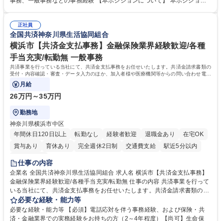
事務、一般事務などの事務経験 【本ポジションについて】 本ポジション
算補助 ■有価証券報告書など開示資料作成補助 ■海外子会社を含む連結決
の魅力は、プライム上場企業の経理部門で、未経験から経理キャリアをス
算補助 ※3～5年程度を目安に、徐々に決算業務へ業務範囲を広げていく
タートできる点です。まずは仕訳入力や振込業務など基礎的な業務から担
想定です。 募集職種 未経験歓迎【経理/みなとみらい】プライム上場/残業
正社員
当し、3～5年をかけて月次決算・四半期決算・開示資料作成補助などへス
全国共済神奈川県生活協同組合
ほぼなし/年休123日
テップアップできます。また、残業は通常月ほぼなく、決算月でも10時間
未満のため、無理なく経理として専門性を身につけられる環境です。 学
横浜市【共済金支払事務】金融保険業界経験歓迎/各種
歴・資格 学歴：大学院 大学 高専 短大 専修学校 高校 語学力： 資格：日商
手当充実/転勤無 一般事務
簿記検定1級 日商簿記検定2級
共済事業を行っている当社にて、共済金支払事務をお任せいたします。共済金請求書類の
受付・内容確認・審査・データ入力のほか、加入者様や医療機関等からの問い合わせ電話
対応や書類発送等を担当します。
月給
26万円～35万円
勤務地
神奈川県横浜市中区
年間休日120日以上
転勤なし
経験者歓迎
退職金あり
在宅OK
賞与あり
育休あり
完全週休2日制
交通費支給
駅近5分以内
土日祝休み
仕事の内容
企業名 全国共済神奈川県生活協同組合 求人名 横浜市【共済金支払事務】
金融保険業界経験歓迎/各種手当充実/転勤無 仕事の内容 共済事業を行って
いる当社にて、共済金支払事務をお任せいたします。共済金請求書類の受
付・内容確認・審査・データ入力のほか、加入者様や医療機関等からの問
必要な経験・能力等
い合わせ電話対応や書類発送等を担当します。 ■共済金請求書類の受付、
必要な経験・能力等 【必須】電話応対を伴う事務経験、および保険・共
内容確認、および共済金支払に関する審査・事務処理業務全般を担当 ■専
済・金融業界での実務経験をお持ちの方（2～4年程度）【尚可】生命保