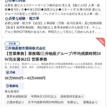
仕事の内容
完全週休2日制
交通費支給
長期歓迎
駅近5分以内
土日祝休み
企業名 森ビルエステートサービス株式会社 求人名 【森ビルG】人事・総
務◆賞与5ヶ月◆年休120日◆残業少なめ◆リモート可 仕事の内容 森ビル
グループの安定した環境で、バックオフィスから会社を支える人事・総務
をお任せします。 労務と総務の業務をバランスよく担当し、ゆくゆくは制
必要な経験・能力等
度改定などのコア業務にも挑戦できる、やりがいある環境です。 ■勤怠管
必要な経験・能力等 【必須】人事経験（労務・給与社保等）及び総務経験
理、給与計算、社会保険手続き、年末調整等の労務管理全般 ■入退社手続
【歓迎】経理実務経験、簿記3級以上 業界未経験の方も歓迎です。マニュ
き、社内規定の改定や人事制度改定などのコア業務 ■社内イベントの企画
アルと部内OJT体制があるため、即戦力として安心して始められます。
運営やその他総務業務全般 ※労務と総務を1：1の割合でお任せ。 入社後
【魅力・やりがい】森ビルGの安定基盤で労務から総務まで幅広く携われ
は部内のOJTを中心に、あなたの経験に合わせて不足している部分はいつ
ます。定型業務に留まらず、社内規定や人事制度の改定など会社のコア業
でも質問・相談できる環境が整っているため、安心して成長できます。 募
正社員
務に挑戦できるため、自身の成長と組織への貢献度をダイレクトに実感で
三井物産都市開発株式会社
集職種 【森ビルG】人事・総務◆賞与5ヶ月◆年休120日◆残業少なめ◆
きます。 残業少なめ、週1日リモート可など、ワークライフバランスを保
リモート可
ち長期活躍できる環境です。 「これまでの幅広い経験を活かし、長期的な
【営業事務】業務職/三井物産グループ/平均残業時間10
キャリアを築きたい」という前向きな意欲と挑戦を全力で応援します。 学
H/完全週休2日 営業事務
歴・資格 学歴：大学院 大学 高専 短大 専修学校 高校 語学力： 資格：日商
オフィスビル、賃貸マンション、物流倉庫等の不動産開発事業における用地取得、開発推
簿記検定1級 日商簿記検定2級 日商簿記検定3級
進、賃貸運営、売却、仲介・活用提案等を行う営業部門において事務業務を担当いただき
ます。
月給
30万9500円～43万4000円
勤務地
東京都港区
業界未経験歓迎
年間休日120日以上
資格取得支援あり
介護休暇あり
月平均残業時間20時間以内
転勤なし
退職金あり