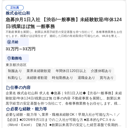
密集地域の特定整備路線の用地取得、道路に関する普及啓発事業、都内の
は、駐車場の管理運営や道路用地の取得、公益財団法人の中枢を担う管理
道路施設や道路工事現場の見学ツアー事業 ※入社後は上記いずれかの部門
正社員
部門など多岐に渡る業務を経験できます。 ■様々なプロジェクト：駐車場
株式会社山和
へ配属。※業務内容変更の範囲：会社の定める業務 募集職種 【都庁グル
事業の他、新宿駅西口広場内に設置された照明を兼ねた広告「ブライトサ
ープ】総合職（事務）◇残業月平均9時間未満／有給年平均16日取得
イン」の管理運営を行うなど、事業収益を生み出す活動を積極的に行って
急募|9月1日入社 【渋谷/一般事務】未経験歓迎/年休124
います。 学歴・資格 学歴：大学院 大学 高専 短大 専修学校 高校 語学力：
日/残業ほぼ無 一般事務
資格：
不動産事業を展開し、創業以来黒字経営の安定基盤を持つ当社にて、各種事務業務をお任
せします。残業がほぼ発生せず、連続した日程の有給取得が可能なため、WLBを整えた
い方にお勧めの環境です！
月給
31万円～33万円
勤務地
東京都渋谷区
制服あり
業界未経験歓迎
年間休日120日以上
介護休暇あり
転勤なし
未経験者歓迎
時短勤務あり
退職金あり
賞与あり
育休あり
完全週休2日制
交通費支給
土日祝休み
仕事の内容
企業名 株式会社山和 求人名 ◆急募｜9月1日入社◆【渋谷/一般事務】未経
験歓迎/年休124日/残業ほぼ無 仕事の内容 不動産事業を展開し、創業以来
黒字経営の安定基盤を持つ当社にて、各種事務業務をお任せします。残業
がほぼ発生せず、連続した日程の有給取得が可能なため、WLBを整えたい
必要な経験・能力等
方にお勧めの環境です！ 入社後はOJTを通じて丁寧に研修を行いますの
必要な経験・能力等 ＼業界・職種未経験OK！早期入社が可能な方へ！／
で、事務未経験の方でも安心して臨むことができます。 【業務詳細】■電
【必須】■2026年9月1日までのご入社が可能な方 ■基本的なPCスキル
話・来客対応 ■物件の鍵や社内の備品管理 ■データ入力や書類作成 ■契約
（Word・Excel） 【魅力】 ■創業以来黒字の安定した経営基盤で長期的に