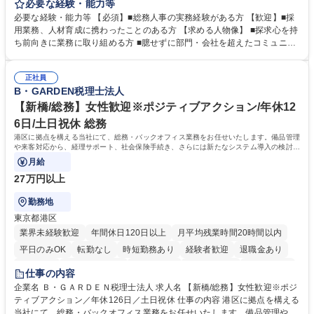
定、さらに社内の重要会議の運営等、経営の根幹となる幅広い総務人事業
必要な経験・能力等
務全般を担当していただきます。 【主な業務内容】 ■採用関係業務および
必要な経験・能力等 【必須】■総務人事の実務経験がある方 【歓迎】■採
人材育成(社員研修)業務の推進 ■中期経営計画および予算等の管理 ■設備
用業務、人材育成に携わったことのある方 【求める人物像】 ■探求心を持
投資計画等の策定 ■社内の重要会議の運営 ■その他総務人事業務全般 【入
ち前向きに業務に取り組める方 ■臆せずに部門・会社を超えたコミュニケ
社後】入社後は採用や育成をメインに担当し将来的には経営根幹に関わる
ーションの取れる方 ■自分で考えて行動のできる方 ■第二の創業期を迎え
総務人事業務全般へ幅広く従事していただきます。 募集職種 【豊中市/総
る当社で組織の次代を担うネクスト人材として長期的に成長したい方 ■周
務人事】経験者歓迎！/阪急阪神HDグループ/年休124日
正社員
囲のメンバーと協調しつつ主体性を持って能動的に業務を推進できる方 学
B・GARDEN税理士法人
歴・資格 学歴：大学院 大学 高専 短大 専修学校 高校 語学力： 資格：
【新橋/総務】女性歓迎※ポジティブアクション/年休12
6日/土日祝休 総務
港区に拠点を構える当社にて、総務・バックオフィス業務をお任せいたします。備品管理
や来客対応から、経理サポート、社会保険手続き、さらには新たなシステム導入の検討ま
で、幅広く組織を支える役割です。
月給
27万円以上
勤務地
東京都港区
業界未経験歓迎
年間休日120日以上
月平均残業時間20時間以内
平日のみOK
転勤なし
時短勤務あり
経験者歓迎
退職金あり
賞与あり
完全週休2日制
交通費支給
駅近5分以内
土日祝休み
仕事の内容
服装自由
企業名 Ｂ・ＧＡＲＤＥＮ税理士法人 求人名 【新橋/総務】女性歓迎※ポジ
ティブアクション／年休126日／土日祝休 仕事の内容 港区に拠点を構える
当社にて、総務・バックオフィス業務をお任せいたします。備品管理や来