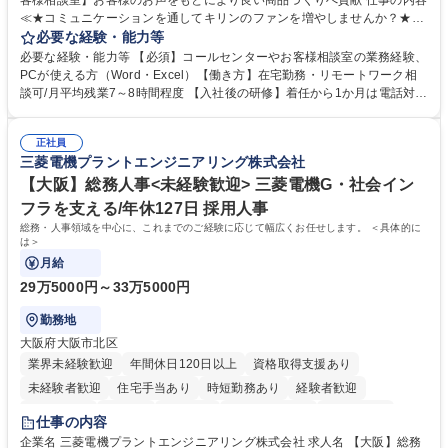
客様相談室】お客様のお声をもとにより良い商品づくりへ貢献 仕事の内容
≪★コミュニケーションを通してキリンのファンを増やしませんか？★≫
お客様のお声をより良い商品づくりに活かしていく上で、窓口となるお客
必要な経験・能力等
様相談室でのお仕事です。 日々お客様からいただくキリングループへのご
必要な経験・能力等 【必須】コールセンターやお客様相談室の業務経験、
意見を、企業活動に活かしています。お客様からの声に迅速かつ誠意をも
PCが使える方（Word・Excel）【働き方】在宅勤務・リモートワーク相
って対応、情報提供するとともにグループ内活動に反映しています。 【具
談可/月平均残業7～8時間程度 【入社後の研修】着任から1か月は電話対応
体的には】電話応対、メール、お手紙対応、ご指摘品調査報告書作成、有
のOJTを中心に実施し、電話対応に慣れた段階でメール・手紙のOJTを実
人チャットボット対応など。 【1日の対応件数】■電話：月間一人当たり
施する予定です。独り立ち以降もしっかりフォローする体制を整えていま
平均100件前後■メール・手紙：同上40件前後 募集職種 中野本社【お客様
正社員
すのでご安心ください。 【当社について】キリングループの広報機能を担
三菱電機プラントエンジニアリング株式会社
相談室】お客様のお声をもとにより良い商品づくりへ貢献
う会社として、お客様との出会いを大切にし、磨き上げたホスピタリティ
を込めてコミュニケーションをとりながら広報関連業務を行っておりま
【大阪】総務人事<未経験歓迎> 三菱電機G・社会イン
す。 学歴・資格 学歴：大学院 大学 高専 短大 専修学校 高校 語学力： 資
フラを支える/年休127日 採用人事
格：
総務・人事領域を中心に、これまでのご経験に応じて幅広くお任せします。 ＜具体的に
は＞
月給
29万5000円～33万5000円
勤務地
大阪府大阪市北区
業界未経験歓迎
年間休日120日以上
資格取得支援あり
未経験者歓迎
住宅手当あり
時短勤務あり
経験者歓迎
退職金あり
在宅OK
賞与あり
完全週休2日制
交通費支給
仕事の内容
駅近5分以内
土日祝休み
服装自由
寮・社宅あり
食事補助あり
企業名 三菱電機プラントエンジニアリング株式会社 求人名 【大阪】総務