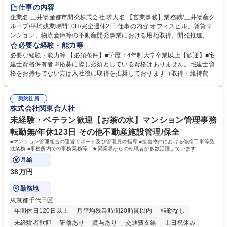
在宅OK
賞与あり
育休あり
完全週休2日制
交通費支給
仕事の内容
駅近5分以内
土日祝休み
寮・社宅あり
企業名 三井物産都市開発株式会社 求人名 【営業事務】業務職/三井物産グ
ループ/平均残業時間10H/完全週休2日 仕事の内容 オフィスビル、賃貸マ
ンション、物流倉庫等の不動産開発事業における用地取得、開発推進、賃
貸運営、売却、仲介・活用提案等を行う営業部門において事務業務を担当
必要な経験・能力等
いただきます。 【詳細】・契約書管理、契約書製本、捺印対応、ファイリ
必要な経験・能力等 【必須条件】■学歴：4年制大学卒業以上【歓迎】■宅
ング、登記簿取得、調書取得・支払業務（各種費用支払、支払管理、請
建士資格保有者※応募に際し必須としている資格はありません。宅建士資
求・支払データ登録、取引先マスター申請対応）・予算作成及び予実管
格をお持ちでない方は入社後に取得を推奨しております（取得・維持費用
理・各種稟議書、報告書作成業務・各種台帳管理、交際費・会議費支払報
の一部補助あり） 【求める人物像】 ・向学心豊かで、主体的に行動でき
告書作成及び月次管理・部内総務庶務全般 など※※配属先によっては上記
る方。 ・社内外の多様な関係者と協調して業務を進められるコミュニケー
の他に担当頂く業務が発生する場合があります。 募集職種 【営業事務】
契約社員
ション力がある方。 ・チャレンジを厭わず、粘り強く業務に取り組める
株式会社関東合人社
業務職/三井物産グループ/平均残業時間10H/完全週休2日
方。多様な関係者と謙虚に信頼関係を構築でき、期限を意識したスケジュ
ール管理が出来る方。※将来的に他部署（営業部門、コーポレート部門）
未経験・ベテラン歓迎【お茶の水】マンション管理事務
へのジョブローテーションの可能性があります。 学歴・資格 学歴：大学
転勤無/年休123日 その他不動産施設管理/保全
院 大学 語学力： 資格：宅地建物取引士
■マンション管理組合の運営サポート及び管理員の指導 ■担当物件における修繕工事等受
注業務 ■事務所内での事務業務等 ★異業界からの転職者が多数活躍しています
月給
38万円
勤務地
東京都千代田区
年間休日120日以上
月平均残業時間20時間以内
転勤なし
未経験者歓迎
研修あり
賞与あり
交通費支給
土日祝休み