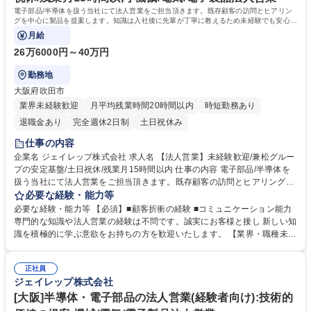
電子部品/半導体を扱う当社にて法人営業をご担当頂きます。既存顧客の訪問とヒアリン
グを中心に製品を提案します。知識は入社後に先輩が丁寧に教えるため未経験でも安心で
す。対話を大切に着実に成長できます。
月給
26万6000円～40万円
勤務地
大阪府吹田市
業界未経験歓迎
月平均残業時間20時間以内
時短勤務あり
退職金あり
完全週休2日制
土日祝休み
仕事の内容
企業名 ジェイレップ株式会社 求人名 【法人営業】未経験歓迎/兼松グルー
プの安定基盤/土日祝休/残業月15時間以内 仕事の内容 電子部品/半導体を
扱う当社にて法人営業をご担当頂きます。既存顧客の訪問とヒアリングを
中心に製品を提案します。知識は入社後に先輩が丁寧に教えるため未経験
必要な経験・能力等
でも安心です。対話を大切に着実に成長できます。 ■既存顧客への定期的
必要な経験・能力等 【必須】■顧客折衝の経験 ■コミュニケーション能力
なフォローや要望のヒアリング■担当エリアでの安定したルート営業■展示
専門的な知識や法人営業の経験は不問です。誠実にお客様と接し 新しい知
会を通じた新しいお客様へのご案内■技術的な視点を取り入れた最適な製
識を積極的に学ぶ意欲をお持ちの方を歓迎いたします。 【業界・職種未経
品提案 ■公共交通機関や自動車での顧客訪問 【仕事の魅力】兼松グループ
験歓迎】現在エースとして活躍している中途入社3年目の社員は、自ら学
の安定基盤が魅力です。エリア制による落ち着いた営業活動が可能であ
び、周囲に相談しながら製品知識や提案力を身につけ成長されました。
り、未経験からでも一生モノの専門知識を身につけながら長く活躍できる
正社員
「営業技術支援室」によるバックアップ体制もバッチリ。理系バックグラ
ジェイレップ株式会社
環境です。 募集職種 【法人営業】未経験歓迎/兼松グループの安定基盤/土
ウンドや半導体についての専門知識がなくても、相談できる環境がありま
日祝休/残業月15時間以内
す。 学歴・資格 学歴：大学院 大学 高専 語学力： 資格：第一種運転免許
[大阪]半導体・電子部品の法人営業(経験者向け):技術的
普通自動車