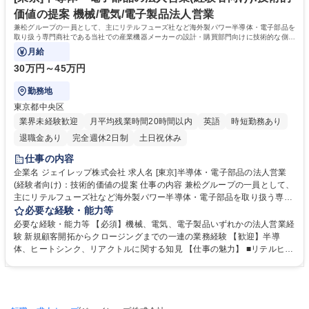
普通自動車
価値の提案 機械/電気/電子製品法人営業
兼松グループの一員として、主にリテルフューズ社など海外製パワー半導体・電子部品を
取り扱う専門商社である当社での産業機器メーカーの設計・購買部門向けに技術的な側面
から課題解決を提案する法人営業。
月給
30万円～45万円
勤務地
東京都中央区
業界未経験歓迎
月平均残業時間20時間以内
英語
時短勤務あり
退職金あり
完全週休2日制
土日祝休み
仕事の内容
企業名 ジェイレップ株式会社 求人名 [東京]半導体・電子部品の法人営業
(経験者向け)：技術的価値の提案 仕事の内容 兼松グループの一員として、
主にリテルフューズ社など海外製パワー半導体・電子部品を取り扱う専門
商社である当社での産業機器メーカーの設計・購買部門向けに技術的な側
必要な経験・能力等
面から課題解決を提案する法人営業。 既存顧客へのフォローアップと、展
必要な経験・能力等 【必須】機械、電気、電子製品いずれかの法人営業経
示会等を活用した新規顧客開拓を通じて、日本のものづくりに貢献して頂
験 新規顧客開拓からクロージングまでの一連の業務経験 【歓迎】半導
きます。 ■産業機器メーカー（半導体製造装置など）の設計・購買部門へ
体、ヒートシンク、リアクトルに関する知見 【仕事の魅力】 ■リテルヒュ
の提案営業 ■顧客課題・ニーズのヒアリングと技術的ソリューションの提
ーズ社の正規代理店として、技術的価値を提案できる安定したテリトリー
案 ■既存顧客のフォローアップ、クロスセル・アップセル ■新規顧客の開
で、ダイナミックな営業活動が可能です。 学歴・資格 学歴：大学院 大学
拓と関係構築（展示会など） ■海外サプライヤーとの調整・交渉など 募集
高専 語学力：英語 資格：第一種運転免許普通自動車
職種 [東京]半導体・電子部品の法人営業(経験者向け)：技術的価値の提案