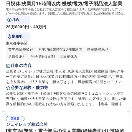
日祝休/残業月15時間以内 機械/電気/電子製品法人営業
電子部品/半導体を扱う当社にて法人営業をご担当頂きます。既存顧客の訪問とヒアリン
グを中心に製品を提案します。知識は入社後に先輩が丁寧に教えるため未経験でも安心で
す。対話を大切に着実に成長できます。
月給
26万6000円～40万円
勤務地
東京都中央区
業界未経験歓迎
月平均残業時間20時間以内
時短勤務あり
退職金あり
完全週休2日制
土日祝休み
仕事の内容
企業名 ジェイレップ株式会社 求人名 [東京法人営業(未経験歓迎)兼松グル
ープの安定基盤/土日祝休/残業月15時間以内 仕事の内容 電子部品/半導体
を扱う当社にて法人営業をご担当頂きます。既存顧客の訪問とヒアリング
を中心に製品を提案します。知識は入社後に先輩が丁寧に教えるため未経
必要な経験・能力等
験でも安心です。対話を大切に着実に成長できます。 ■既存顧客への定期
必要な経験・能力等 【必須】■顧客折衝の経験 ■コミュニケーション能力
的なフォローや要望のヒアリング■担当エリアでの安定したルート営業■展
専門的な知識や法人営業の経験は不問です。誠実にお客様と接し 新しい知
示会を通じた新しいお客様へのご案内■技術的な視点を取り入れた最適な
識を積極的に学ぶ意欲をお持ちの方を歓迎いたします。 【業界・職種未経
製品提案 ■公共交通機関や自動車での顧客訪問 【仕事の魅力】兼松グルー
験歓迎】現在エースとして活躍している中途入社3年目の社員は、自ら学
プの安定基盤が魅力です。エリア制による落ち着いた営業活動が可能であ
び、周囲に相談しながら製品知識や提案力を身につけ成長されました。
り、未経験からでも一生モノの専門知識を身につけながら長く活躍できる
正社員
「営業技術支援室」によるバックアップ体制もバッチリ。理系バックグラ
ジェイレップ株式会社
環境です。 募集職種 [東京法人営業(未経験歓迎)兼松グループの安定基盤/
ウンドや半導体についての専門知識がなくても、相談できる環境がありま
土日祝休/残業月15時間以内
す。 学歴・資格 学歴：大学院 大学 高専 語学力： 資格：第一種運転免許
[東京]半導体・電子部品の法人営業(経験者向け):技術的