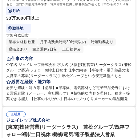
もと、国内外の最先端半導体・電気部材を提供し顧客製品の進化と日本のものづくりを技
術と提案で支えることがミッションです。
月給
33万3000円以上
勤務地
大阪府吹田市
業界未経験歓迎
月平均残業時間20時間以内
時短勤務あり
退職金あり
完全週休2日制
土日祝休み
仕事の内容
企業名 ジェイレップ株式会社 求人名 [大阪]技術営業(リーダークラス) 兼松
グループ/既存フォロー9割/土日祝休 仕事の内容 【半導体・電子部品の法
人営業の募集(リーダークラス)】兼松グループという安定基盤のもと、国
内外の最先端半導体・電気部材を提供し顧客製品の進化と日本のものづく
必要な経験・能力等
りを技術と提案で支えることがミッションです。 ■顧客の設計段階から参
必要な経験・能力等 【必須】■半導体、電気部材など電子部品分野におけ
画し、最適な取扱製品の提案、技術打合せを実施し、仕様確定までの折衝
る営業経験（メーカー、商社問わず） ■技術的な内容を理解し、顧客へ提
を行う。 ■顧客(大手～中小のパワーエレクトロニクス設計製造業)への提
案できる能力 【仕事のやりがい】日本のモノづくりメーカーの製品開発
案活動。 ■仕入先メーカーと協力し、顧客の設計フォロー、品質問題対応
に、最先端の電子部品を通じて深く貢献できます。技術的な課題解決を通
等、納入までのプロセス全般に携わる。 ■顧客と仕入れ先に対する価格・
じて、顧客から設計者として頼られるやりがいがあります。兼松グループ
納期折衝、受発注・在庫管理業務。 募集職種 [大阪]技術営業(リーダーク
正社員
の安定基盤と、年間休日125日、残業少なめ(月10～20時間以内）の環境
ジェイレップ株式会社
ラス) 兼松グループ/既存フォロー9割/土日祝休
で、長期的に専門性を高めながらキャリアを築けます。 学歴・資格 学
歴：大学院 大学 高専 語学力： 資格：第一種運転免許普通自動車
[東京]技術営業(リーダークラス) 兼松グループ/既存フ
ォロー9割/土日祝休 機械/電気/電子製品法人営業