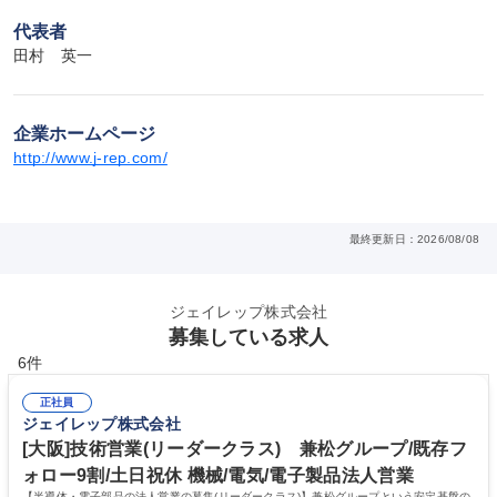
代表者
田村　英一
企業ホームページ
http://www.j-rep.com/
最終更新日：2026/08/08
ジェイレップ株式会社
募集している求人
6件
正社員
ジェイレップ株式会社
[大阪]技術営業(リーダークラス) 兼松グループ/既存フ
ォロー9割/土日祝休 機械/電気/電子製品法人営業
【半導体・電子部品の法人営業の募集(リーダークラス)】兼松グループという安定基盤の