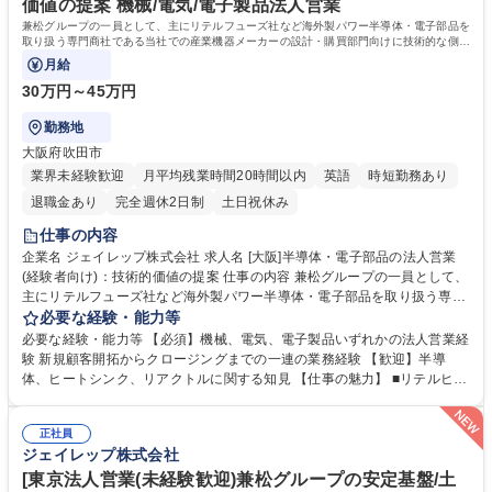
価値の提案 機械/電気/電子製品法人営業
兼松グループの一員として、主にリテルフューズ社など海外製パワー半導体・電子部品を
取り扱う専門商社である当社での産業機器メーカーの設計・購買部門向けに技術的な側面
から課題解決を提案する法人営業。
月給
30万円～45万円
勤務地
大阪府吹田市
業界未経験歓迎
月平均残業時間20時間以内
英語
時短勤務あり
退職金あり
完全週休2日制
土日祝休み
仕事の内容
企業名 ジェイレップ株式会社 求人名 [大阪]半導体・電子部品の法人営業
(経験者向け)：技術的価値の提案 仕事の内容 兼松グループの一員として、
主にリテルフューズ社など海外製パワー半導体・電子部品を取り扱う専門
商社である当社での産業機器メーカーの設計・購買部門向けに技術的な側
必要な経験・能力等
面から課題解決を提案する法人営業。 既存顧客へのフォローアップと、展
必要な経験・能力等 【必須】機械、電気、電子製品いずれかの法人営業経
示会等を活用した新規顧客開拓を通じて、日本のものづくりに貢献して頂
験 新規顧客開拓からクロージングまでの一連の業務経験 【歓迎】半導
きます。 ■産業機器メーカー（半導体製造装置など）の設計・購買部門へ
体、ヒートシンク、リアクトルに関する知見 【仕事の魅力】 ■リテルヒュ
の提案営業 ■顧客課題・ニーズのヒアリングと技術的ソリューションの提
ーズ社の正規代理店として、技術的価値を提案できる安定したテリトリー
案 ■既存顧客のフォローアップ、クロスセル・アップセル ■新規顧客の開
で、ダイナミックな営業活動が可能です。 学歴・資格 学歴：大学院 大学
拓と関係構築（展示会など） ■海外サプライヤーとの調整・交渉など 募集
正社員
高専 語学力：英語 資格：第一種運転免許普通自動車
ジェイレップ株式会社
職種 [大阪]半導体・電子部品の法人営業(経験者向け)：技術的価値の提案
[東京法人営業(未経験歓迎)兼松グループの安定基盤/土