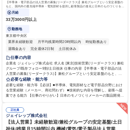
【半導体・電子部品の法人営業の募集(リーダークラス)】兼松グループという安定基盤の
もと、国内外の最先端半導体・電気部材を提供し顧客製品の進化と日本のものづくりを技
術と提案で支えることがミッションです。
月給
33万3000円以上
勤務地
東京都中央区
業界未経験歓迎
月平均残業時間20時間以内
時短勤務あり
退職金あり
完全週休2日制
土日祝休み
仕事の内容
企業名 ジェイレップ株式会社 求人名 [東京]技術営業(リーダークラス) 兼松
グループ/既存フォロー9割/土日祝休 仕事の内容 【半導体・電子部品の法
人営業の募集(リーダークラス)】兼松グループという安定基盤のもと、国
内外の最先端半導体・電気部材を提供し顧客製品の進化と日本のものづく
必要な経験・能力等
りを技術と提案で支えることがミッションです。 ■顧客の設計段階から参
必要な経験・能力等 【必須】■半導体、電気部材など電子部品分野におけ
画し、最適な取扱製品の提案、技術打合せを実施し、仕様確定までの折衝
る営業経験（メーカー、商社問わず） ■技術的な内容を理解し、顧客へ提
を行う。 ■顧客(大手～中小のパワーエレクトロニクス設計製造業)への提
案できる能力 【仕事のやりがい】日本のモノづくりメーカーの製品開発
案活動。 ■仕入先メーカーと協力し、顧客の設計フォロー、品質問題対応
に、最先端の電子部品を通じて深く貢献できます。技術的な課題解決を通
等、納入までのプロセス全般に携わる。 ■顧客と仕入れ先に対する価格・
じて、顧客から設計者として頼られるやりがいがあります。兼松グループ
納期折衝、受発注・在庫管理業務。 募集職種 [東京]技術営業(リーダーク
正社員
の安定基盤と、年間休日125日、残業少なめ(月10～20時間以内）の環境
ジェイレップ株式会社
ラス) 兼松グループ/既存フォロー9割/土日祝休
で、長期的に専門性を高めながらキャリアを築けます。 学歴・資格 学
歴：大学院 大学 高専 語学力： 資格：第一種運転免許普通自動車
【法人営業】未経験歓迎/兼松グループの安定基盤/土日
祝休/残業月15時間以内 機械/電気/電子製品法人営業