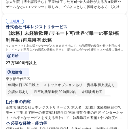
ど）、デザイン職（デザイナー/イラストレ ーターなど）等から、面接で
は大学院（博士課程含む）卒業/修了した方■社会人経験がある方 ■映画や
ご希望と適正にマッチしたポジションをご案内いたします。ゲームやエン
ゲームなどのコンテンツに親しみ、ビジネスとして興味がある方 《入社実
タメコンテンツが大好きで、「ゲーム業界の未来を自らの手で作りたい」
績 例》 ・メーカー → プロジェクトマネージャー ・ソーシャルゲーム →
「最高のコンテンツを作るためには、何でもやる」という情熱に溢れた方
ゲームプランナー ・通信 → ゲームエンジニア ・独立行政法人 → データ
のご応募をお待ちしております。 募集職種 【第二新卒オープンポジショ
正社員
サイエンティスト 学歴・資格 学歴：大学院 大学 語学力： 資格：
株式会社日本レジストリサービス
ン】業界未経験歓迎/自社ゲーム/WEB面接
【総務】未経験歓迎 /リモート可/世界で唯一の事業/福
利厚生 /再雇用有 総務
インターネット上の様々なサービスを支える当社にて、執務環境の整備や社内制度の検
討、イベント運営などの幅広い業務を担当し、間接的に会社の生産性向上や成長に貢献し
ている部署です。
月給
27万6000円以上
勤務地
東京都千代田区
年間休日120日以上
ストックオプションあり
資格取得支援あり
介護休暇あり
月平均残業時間20時間以内
未経験者歓迎
住宅手当あり
時短勤務あり
研修あり
在宅OK
賞与あり
仕事の内容
完全週休2日制
交通費支給
駅近5分以内
土日祝休み
服装自由
企業名 株式会社日本レジストリサービス 求人名 【総務】未経験歓迎◎/リ
モート可/世界で唯一の事業/福利厚生◎/再雇用有 仕事の内容 インターネッ
ト上の様々なサービスを支える当社にて、執務環境の整備や社内制度の検
討、イベント運営などの幅広い業務を担当し、間接的に会社の生産性向上
必要な経験・能力等
や成長に貢献している部署です。 会社の全メンバーが安心して長く成果を