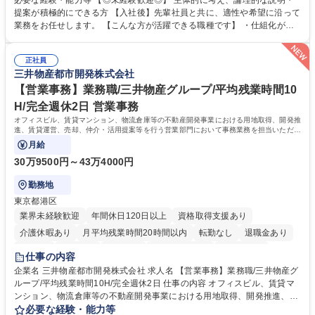
必要な経験・能力等 【◎未経験歓迎◎】 主体的に考え、論理的な説明・
発揮できる環境を整えるために、毎日のメンテナンスや維持管理に加え、
提案が積極的にできる方 【入社後】先輩社員と共に、適性や希望に沿って
新たな施策検討を積極的に行っていただき、会社全体を巻き込み課題解決
業務をお任せします。 【こんな方が活躍できる職種です】 ・仕組化が好
を推進。 ・オフィス運営：執務環境の整備・物品管理・社内規定整備/改
き/得意・協働の姿勢を持っている・優先順位付け、マルチタスクが得意・
善・イベント企画/運営・非常時の対応 など、本人の希望や適性によって
様々な立場で物事を考えられる・定型業務だけでなく突発的な出来事にも
幅広い業務の体得が可能で、多様なキャリアパスを描くことも可能です。
正社員
対処できる・新しいことに興味関心がある 【魅力】■自己啓発支援：資格
三井物産都市開発株式会社
募集職種 【総務】未経験歓迎◎/リモート可/世界で唯一の事業/福利厚生◎/
取得や通信教育など費用の80%（年間25万円まで）を補助 ■住宅手当：家
再雇用有
賃の50%（月額7万円まで）を補助 学歴・資格 学歴：大学院 大学 語学
【営業事務】業務職/三井物産グループ/平均残業時間10
力： 資格：
H/完全週休2日 営業事務
オフィスビル、賃貸マンション、物流倉庫等の不動産開発事業における用地取得、開発推
進、賃貸運営、売却、仲介・活用提案等を行う営業部門において事務業務を担当いただき
ます。
月給
30万9500円～43万4000円
勤務地
東京都港区
業界未経験歓迎
年間休日120日以上
資格取得支援あり
介護休暇あり
月平均残業時間20時間以内
転勤なし
退職金あり
在宅OK
賞与あり
育休あり
完全週休2日制
交通費支給
仕事の内容
駅近5分以内
土日祝休み
寮・社宅あり
企業名 三井物産都市開発株式会社 求人名 【営業事務】業務職/三井物産グ
ループ/平均残業時間10H/完全週休2日 仕事の内容 オフィスビル、賃貸マ
ンション、物流倉庫等の不動産開発事業における用地取得、開発推進、賃
貸運営、売却、仲介・活用提案等を行う営業部門において事務業務を担当
必要な経験・能力等