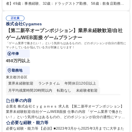
人社計画研究所社のグループ会社として、質の高いサービスと適性価格を
者】49歳：事務経験、32歳：ドラッグストア勤務、 58歳：飲食店勤務
武器に約20年受託戸数増加中です。https://www.gojin.co.jp/abt/abt_3.html
等：中途採用の9割が未経験者！ 【資格取得支援】■メンター制度■社内模
募集職種 未経験・ベテラン歓迎【お茶の水】マンション管理事務◎転勤
試や研修制度など充実！ ＊未資格者の8割以上が入社2年以内に資格を取
無/年休123日
正社員
得出来ております！ 【魅力】■フレックス制度、未経験からでも下限年収
株式会社Cygames
を一律支給！ ■管理業務主任者資格取得後には50,000円/月の手当あり！
学歴・資格 学歴：大学院 大学 高専 短大 専修学校 高校 語学力： 資格：第
【第二新卒オープンポジション】業界未経験歓迎/自社
一種運転免許普通自動車
ゲーム/WEB面接 ゲームプランナー
「ゲーム業界で働きたい！」という気持ちはあるものの、どのポジションが自分の適性に
マッチしているか悩んでいる方が対象となります！
年俸
450万円以上
勤務地
東京都渋谷区
業界未経験歓迎
ランチタイム
年間休日120日以上
月平均残業時間20時間以内
転勤なし
未経験者歓迎
住宅手当あり
経験者歓迎
完全週休2日制
インセンティブあり
仕事の内容
交通費支給
土日祝休み
服装自由
昼食補助あり
第二新卒歓迎
企業名 株式会社Ｃｙｇａｍｅｓ 求人名 【第二新卒オープンポジション】
業界未経験歓迎/自社ゲーム/WEB面接 仕事の内容 「ゲーム業界で働きた
食事補助あり
い！」という気持ちはあるものの、どのポジションが自分の適性にマッチ
しているか悩んでいる方が対象となります！ 総合職（プランナー/データ
必要な経験・能力等
アナリストなど）、技術職（開発エンジニ ア/インフラエンジニアな
必要な経験・能力等 【必須】■2023年3月から2025年3月までに大学また