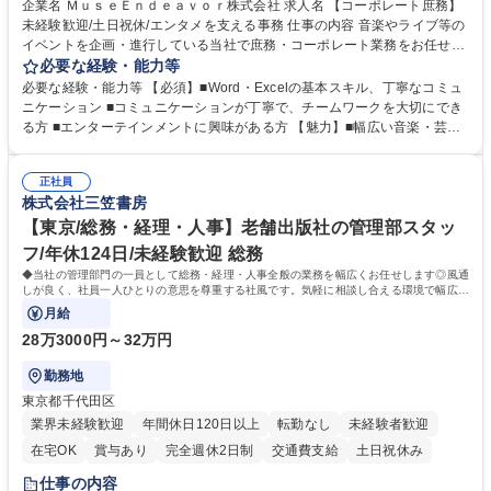
企業名 ＭｕｓｅＥｎｄｅａｖｏｒ株式会社 求人名 【コーポレート庶務】
未経験歓迎/土日祝休/エンタメを支える事務 仕事の内容 音楽やライブ等の
イベントを企画・進行している当社で庶務・コーポレート業務をお任せし
ます。幅広い音楽・芸能業務のインフラとなる社内業務全般をサポート
必要な経験・能力等
し、チームの円滑な運営を支えていただきます。 ■社内の庶務・一般事務
必要な経験・能力等 【必須】■Word・Excelの基本スキル、丁寧なコミュ
全般、書類整理、備品管理・発注 ■郵便物の仕分け、来客・電話対応、社
ニケーション ■コミュニケーションが丁寧で、チームワークを大切にでき
内環境の維持サポート ■経理や人事/採用の外注事業者とのやりとり・プロ
る方 ■エンターテインメントに興味がある方 【魅力】■幅広い音楽・芸能
セスの推進 ★外注連携など幅広い業務に携わるため、事務スキルだけでな
ビジネスを展開する企業のインフラを支えるため、エンタメ業界の裏側を
く 進行管理能力や調整力など、市場価値の高いキャリアアップが可能で
体感しながら、社会貢献性の高い業務に携わることができます。■単なる
す。 ※業務の変更範囲：会社の定める業務※ 募集職種 【コーポレート庶
正社員
ルーティンワークに留まらず、外注事業者との連携や業務プロセスの推進
株式会社三笠書房
務】未経験歓迎/土日祝休/エンタメを支える事務
など、自らの裁量で組織の仕組みづくりに関われるやりがいがあります。
■土日祝休みで、プライベートと両立しながら専門スキルを磨ける環境で
【東京/総務・経理・人事】老舗出版社の管理部スタッ
す。 学歴・資格 学歴：大学院 大学 高専 短大 専修学校 高校 語学力： 資
フ/年休124日/未経験歓迎 総務
格：
◆当社の管理部門の一員として総務・経理・人事全般の業務を幅広くお任せします◎風通
しが良く、社員一人ひとりの意思を尊重する社風です。気軽に相談し合える環境で幅広い
バックオフィス業務を習得いただきます。
月給
28万3000円～32万円
勤務地
東京都千代田区
業界未経験歓迎
年間休日120日以上
転勤なし
未経験者歓迎
在宅OK
賞与あり
完全週休2日制
交通費支給
土日祝休み
仕事の内容