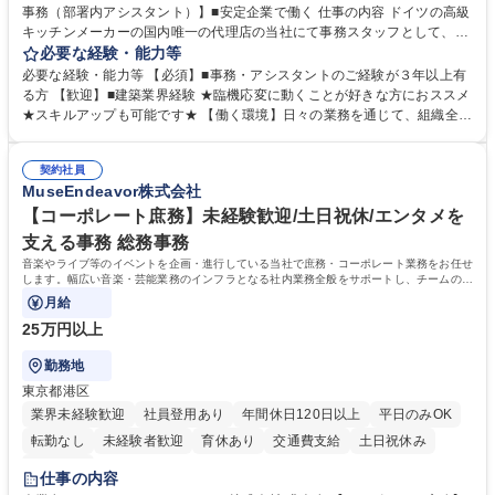
事務（部署内アシスタント）】■安定企業で働く 仕事の内容 ドイツの高級
キッチンメーカーの国内唯一の代理店の当社にて事務スタッフとして、部
署内の事務業務全般をお任せいたします。 裁量を持って働いていただける
必要な経験・能力等
ため、スキルアップも可能です。 【部署内の事務業務全般】 ■サンプルの
必要な経験・能力等 【必須】■事務・アシスタントのご経験が３年以上有
仕分け・整理 ■電話応対 ■書類作成（会議資料、お客様宛請求書、支払書
る方 【歓迎】■建築業界経験 ★臨機応変に動くことが好きな方におススメ
類を取りまとめて経理へ提出等） ■ショールームアテンド・運営・予約業
★スキルアップも可能です★ 【働く環境】日々の業務を通じて、組織全体
務 ■広報・PR業務のアシスタント（SNS投稿補助、資料作成など） ■納品
のサポートを行い、成果を実感できる仕事です。また、コミュニケーショ
時の取扱説明書作成・送付（キッチン、機器等の商品） 募集職種 【汐留/
ンスキルや問題解決能力が磨かれ、キャリアアップのチャンスも豊富。チ
インテリア事務（部署内アシスタント）】■安定企業で働く
契約社員
ームとの協力や新しいアイデアを活かす場もあり、やりがいを感じながら
MuseEndeavor株式会社
働けます。 【歓迎】 ■インテリアの業界のご経験が有る方■PCの作業に慣
れている方 学歴・資格 学歴：大学院 大学 高専 短大 専修学校 語学力： 資
【コーポレート庶務】未経験歓迎/土日祝休/エンタメを
格：
支える事務 総務事務
音楽やライブ等のイベントを企画・進行している当社で庶務・コーポレート業務をお任せ
します。幅広い音楽・芸能業務のインフラとなる社内業務全般をサポートし、チームの円
滑な運営を支えていただきます。
月給
25万円以上
勤務地
東京都港区
業界未経験歓迎
社員登用あり
年間休日120日以上
平日のみOK
転勤なし
未経験者歓迎
育休あり
交通費支給
土日祝休み
服装自由
仕事の内容