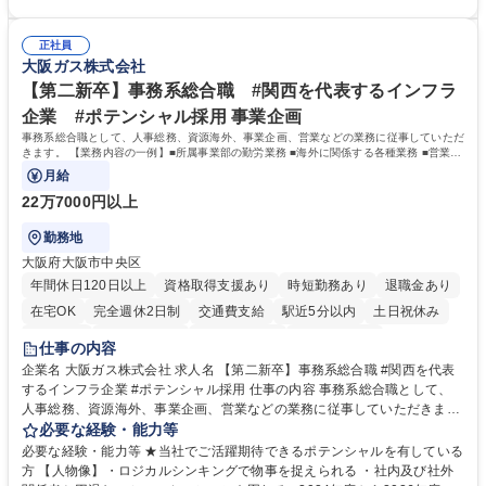
（医師）からの電話、FAX、ネット申請に伴う相談受付 ・複雑な案件のへ
間勤務」で残業も少なくワークライフバランスは抜群です。 【将来的な業
のエスカレーション・連携対応 募集職種 第二新卒歓迎！【正社員事務】
務（各種委員会運営）】 ・学会内における各種委員会のスケジュール調
年休120日/デスクワーク中心で残業少なめ
正社員
整、資料作成、当日の運営サポート 学歴・資格 学歴：大学院 大学 語学
大阪ガス株式会社
力： 資格：
【第二新卒】事務系総合職 #関西を代表するインフラ
企業 #ポテンシャル採用 事業企画
事務系総合職として、人事総務、資源海外、事業企画、営業などの業務に従事していただ
きます。 【業務内容の一例】■所属事業部の勤労業務 ■海外に関係する各種業務 ■営業部
門の企画スタッフ、ルート営業
月給
22万7000円以上
勤務地
大阪府大阪市中央区
年間休日120日以上
資格取得支援あり
時短勤務あり
退職金あり
在宅OK
完全週休2日制
交通費支給
駅近5分以内
土日祝休み
服装自由
第二新卒歓迎
寮・社宅あり
食事補助あり
仕事の内容
企業名 大阪ガス株式会社 求人名 【第二新卒】事務系総合職 #関西を代表
するインフラ企業 #ポテンシャル採用 仕事の内容 事務系総合職として、
人事総務、資源海外、事業企画、営業などの業務に従事していただきま
す。 【業務内容の一例】■所属事業部の勤労業務 ■海外に関係する各種業
必要な経験・能力等
務 ■営業部門の企画スタッフ、ルート営業 【キャリアパス】入社後の配属
必要な経験・能力等 ★当社でご活躍期待できるポテンシャルを有している
ポジションで一定期間ご活躍頂いた後、本人の適性及び将来のキャリアを
方 【人物像】・ロジカルシンキングで物事を捉えられる ・社内及び社外