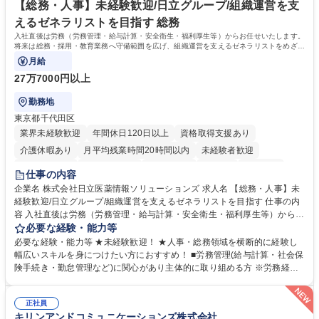
【総務・人事】未経験歓迎/日立グループ/組織運営を支
えるゼネラリストを目指す 総務
入社直後は労務（労務管理・給与計算・安全衛生・福利厚生等）からお任せいたします。
将来は総務・採用・教育業務へ守備範囲を広げ、組織運営を支えるゼネラリストをめざせ
ます。
月給
27万7000円以上
勤務地
東京都千代田区
業界未経験歓迎
年間休日120日以上
資格取得支援あり
介護休暇あり
月平均残業時間20時間以内
未経験者歓迎
住宅手当あり
時短勤務あり
退職金あり
在宅OK
賞与あり
仕事の内容
育休あり
完全週休2日制
交通費支給
土日祝休み
寮・社宅あり
企業名 株式会社日立医薬情報ソリューションズ 求人名 【総務・人事】未
経験歓迎/日立グループ/組織運営を支えるゼネラリストを目指す 仕事の内
容 入社直後は労務（労務管理・給与計算・安全衛生・福利厚生等）からお
任せいたします。将来は総務・採用・教育業務へ守備範囲を広げ、組織運
必要な経験・能力等
営を支えるゼネラリストをめざせます。 ・初期業務：労働時間管理、給与
必要な経験・能力等 ★未経験歓迎！ ★人事・総務領域を横断的に経験し
計算、社会保険対応、福利厚生管理、安全衛生、健康経営推進等をお任せ
幅広いスキルを身につけたい方におすすめ！ ■労務管理(給与計算・社会保
します。ご経験に応じて、休職者管理など、幅広く経験を積んでいただき
険手続き・勤怠管理など)に関心があり主体的に取り組める方 ※労務経験
ます。 ・将来的な広がり：総務・採用・教育・税務対応・経営企画等。
者は早期にご活躍いただけます。 ■チームで仕事を推進できる方■将来は
★メンバーがマンツーマンで丁寧に教えるため、ご経験が浅くても安心！
マネジメント職として活躍したい 【尚可】■人事、労務、採用、教育業務
幅広く経験を積みたい意欲がある方に最適な環境です。 募集職種 【総
正社員
のご経験 ■労務管理（給与計算・社会保険手続き・勤怠管理など）の経験
キリンアンドコミュニケーションズ株式会社
務・人事】未経験歓迎/日立グループ/組織運営を支えるゼネラリストを目