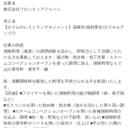
企業名

株式会社フロンティアジャパン

求人名

【ホテルのレストランマネジメント】高崎市/福利厚生◎/スキルア
ップ◎

仕事の内容

湖南料理（湘菜）の調理経験を活かし、即戦力として活躍いただ
ける方を募集しております。揚げ物・焼き物・包丁作業・スチー
ムコンベクションオーブンを使った調理に加え、湖南料理ならで
はの香辛料・唐辛子・酸

味・発酵調味料を駆使した料理を手掛けられる方を歓迎いたしま
す。

【詳細】■フライヤーを用いた湖南料理の揚げ物調理（例：辣子鶏
など）

■ガスコンロを用いた炒め物・焼き物（強火を活かした香り高い調
理） ■スチームコンベクションオーブンを用いた各種湖南料理の
仕込み・調理 ■肉・魚・野菜などの下処理、洗いもの ■湖南料理
特有の香辛料やソースを用いた味付け・仕上げ ■手が空いた際の