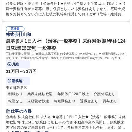
いただきます。 【詳細】・契約書管理、契約書製本、捺印対応、ファイリ
必要な経験・能力等 【必須条件】■学歴：4年制大学卒業以上【歓迎】■宅
ング、登記簿取得、調書取得・支払業務（各種費用支払、支払管理、請
建士資格保有者※応募に際し必須としている資格はありません。宅建士資
求・支払データ登録、取引先マスター申請対応）・予算作成及び予実管
格をお持ちでない方は入社後に取得を推奨しております（取得・維持費用
理・各種稟議書、報告書作成業務・各種台帳管理、交際費・会議費支払報
の一部補助あり） 【求める人物像】 ・向学心豊かで、主体的に行動でき
告書作成及び月次管理・部内総務庶務全般 など※※配属先によっては上記
る方。 ・社内外の多様な関係者と協調して業務を進められるコミュニケー
の他に担当頂く業務が発生する場合があります。 募集職種 【営業事務】
正社員
ション力がある方。 ・チャレンジを厭わず、粘り強く業務に取り組める
株式会社山和
業務職/三井物産グループ/平均残業時間10H/完全週休2日
方。多様な関係者と謙虚に信頼関係を構築でき、期限を意識したスケジュ
ール管理が出来る方。※将来的に他部署（営業部門、コーポレート部門）
急募|9月1日入社 【渋谷/一般事務】未経験歓迎/年休124
へのジョブローテーションの可能性があります。 学歴・資格 学歴：大学
日/残業ほぼ無 一般事務
院 大学 語学力： 資格：宅地建物取引士
不動産事業を展開し、創業以来黒字経営の安定基盤を持つ当社にて、各種事務業務をお任
せします。残業がほぼ発生せず、連続した日程の有給取得が可能なため、WLBを整えた
い方にお勧めの環境です！
月給
31万円～33万円
勤務地
東京都渋谷区
制服あり
業界未経験歓迎
年間休日120日以上
介護休暇あり
転勤なし
未経験者歓迎
時短勤務あり
退職金あり
賞与あり
育休あり
完全週休2日制
交通費支給
土日祝休み
仕事の内容
企業名 株式会社山和 求人名 ◆急募｜9月1日入社◆【渋谷/一般事務】未経
験歓迎/年休124日/残業ほぼ無 仕事の内容 不動産事業を展開し、創業以来
黒字経営の安定基盤を持つ当社にて、各種事務業務をお任せします。残業