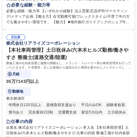
す。クライアントは、観光（海外旅行、国内旅行、インバウンド）で地域
必要な経験・能力等
や事業を推進したい国内外の行政や企業です。 【業務詳細】■『地球の歩
必要な経験・能力等 【いずれかの経験】法人営業/広告/PR/マーケティン
き方』は海外旅行ガイドブックのNo.1ブランドであり、国内旅行において
グ/メディア企画 【働き方】在宅勤務可能/フレックスタイム/子育て中の方
も牽引しております。観光推進支援においても、業界を牽引する意欲的な
でも働きやすい環境です。 【魅力】 ■海外旅行ガイドブックのシェアNo.1
取り組みが期待されています■インバウンドは、日本の地域の未来を担う
メディアとして、個人旅行文化の拡大と定着を担ってきたブランドに携わ
国策事業です。「GOOD LUCK TRIP」は、海外旅行ガイドブックと同様
ることが可能です。 ■国内旅行ガイドブックは立ち上げ間もない新規事業
に、インバウンドのトップブランドに成長しております■旅が業務であ
正社員
であり、「地球の歩き方」としてどう取り組むか、共に形を作るコアメン
株式会社リアライズコーポレーション
り、日常です。旅好きにはこれ以上ない環境です 募集職種 【企画営業/行
バーとして活躍いただきます。 学歴・資格 学歴：大学院 大学 語学力： 資
政・企業向け観光推進支援】旅行ガイドブック『地球の歩き方』
格：
【本社車両管理】土日祝休み/六本木ヒルズ勤務/働きや
すさ 整備士(道路交通/陸運)
整備工場や社内各部署と連携や調整をし、トラック・トレーラー等の車両管理等を行って
いただきます。※営業所：主にお客様から返却された車両を速やかにメンテナンスし、次
のお客様にお貸し出しするための拠点
月給
35万7143円以上
勤務地
東京都港区
年間休日120日以上
資格取得支援あり
平日のみOK
経験者歓迎
賞与あり
完全週休2日制
交通費支給
駅近5分以内
土日祝休み
仕事の内容
企業名 株式会社リアライズコーポレーション 求人名 【本社車両管理】土
日祝休み/六本木ヒルズ勤務/働きやすさ◎ 仕事の内容 整備工場や社内各部