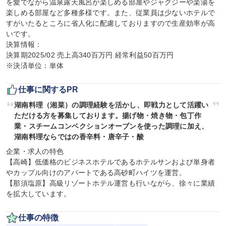
を愛でながら温泉露天風呂が楽しめる部屋やジャグジーや楽湯を
楽しめる部屋など多種多様です。また、従業員は少ないホテルで
すがいたるところに省人化に配慮しておりますので生産効率が高
いです。

決算情報：

決算期2025/02 売上高340百万円 経常利益50百万円

※決済単位：単体
仕事に関するPR
湖南料理（湘菜）の調理経験を活かし、即戦力として活躍い
ただける方を募集しております。揚げ物・焼き物・包丁作
業・スチームコンベクションオーブンを使った調理に加え、
湖南料理ならではの香辛料・唐辛子・酸
企業・求人の特色

【高崎】低価格のビジネスホテルであるホテルサンおよび単身者
やカップル向けのアパートである高砂町ハイツを運営。

【那須塩原】高級リゾートホテル運営も行いながら、徐々に業績
を拡大しています。
仕事の特徴