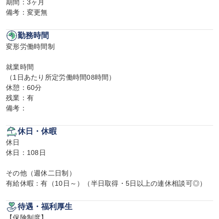
期間：3ヶ月

備考：変更無
勤務時間
変形労働時間制

就業時間

（1日あたり所定労働時間08時間）

休憩：60分

残業：有

備考：
休日・休暇
休日

休日：108日

その他（週休二日制）

有給休暇：有（10日～）（半日取得・5日以上の連休相談可◎）
待遇・福利厚生
【保険制度】
