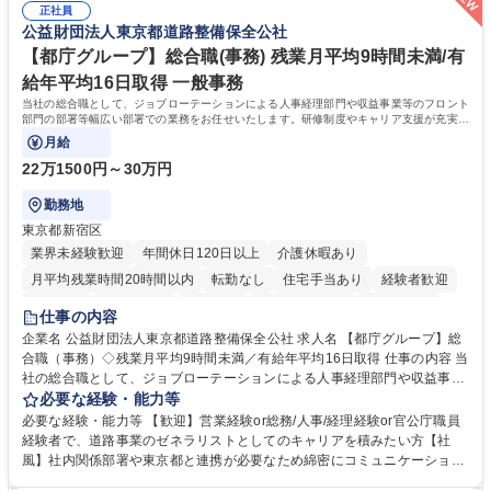
でも質問・相談できる環境が整っているため、安心して成長できます。 募
正社員
務に挑戦できるため、自身の成長と組織への貢献度をダイレクトに実感で
公益財団法人東京都道路整備保全公社
集職種 【森ビルG】人事・総務◆賞与5ヶ月◆年休120日◆残業少なめ◆
きます。 残業少なめ、週1日リモート可など、ワークライフバランスを保
リモート可
ち長期活躍できる環境です。 「これまでの幅広い経験を活かし、長期的な
【都庁グループ】総合職(事務) 残業月平均9時間未満/有
キャリアを築きたい」という前向きな意欲と挑戦を全力で応援します。 学
給年平均16日取得 一般事務
歴・資格 学歴：大学院 大学 高専 短大 専修学校 高校 語学力： 資格：日商
当社の総合職として、ジョブローテーションによる人事経理部門や収益事業等のフロント
簿記検定1級 日商簿記検定2級 日商簿記検定3級
部門の部署等幅広い部署での業務をお任せいたします。研修制度やキャリア支援が充実し
ております！ ※下記業務詳細
月給
22万1500円～30万円
勤務地
東京都新宿区
業界未経験歓迎
年間休日120日以上
介護休暇あり
月平均残業時間20時間以内
転勤なし
住宅手当あり
経験者歓迎
研修あり
退職金あり
賞与あり
完全週休2日制
交通費支給
仕事の内容
駅近5分以内
資格取得手当あり
食事補助あり
企業名 公益財団法人東京都道路整備保全公社 求人名 【都庁グループ】総
合職（事務）◇残業月平均9時間未満／有給年平均16日取得 仕事の内容 当
社の総合職として、ジョブローテーションによる人事経理部門や収益事業
等のフロント部門の部署等幅広い部署での業務をお任せいたします。研修
必要な経験・能力等
制度やキャリア支援が充実しております！ ※下記業務詳細 【業務詳細】■
必要な経験・能力等 【歓迎】営業経験or総務/人事/経理経験or官公庁職員
管理部門：広報、人事、経理など当公社の運営に係る管理業務 ■収益部
経験者で、道路事業のゼネラリストとしてのキャリアを積みたい方【社
門：駐車場の新規開拓、管理運営、新宿駅西口広場の「イベントコーナ
風】社内関係部署や東京都と連携が必要なため綿密にコミュニケーション
ー」などの管理運営 ■道路部門：整備の急がれる骨格幹線道路や木造住宅
を図っています。 【業務の魅力】■幅広く携われる：総合職（事務）で