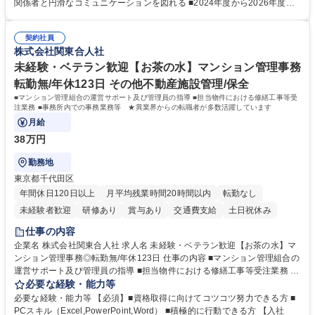
鑑みてジョブローテーションを行います。 【育成】OJTでの現場育成や研
関係者と円滑なコミュニケーションを図れる ■2024年度から2026年度ま
修カリキュラムを通じて、Daigasグループの業務で必要となる知識につい
での3ヵ年を対象とする「Daigasグループ中期経営計画2026」を策定しま
て学んでいただきます。 募集職種 【第二新卒】事務系総合職 #関西を代
した。https://www.osakagas.co.jp/company/press/pr2024/1777576_564
表するインフラ企業 #ポテンシャル採用
契約社員
72.html ■エネルギーセキュリティの不安定化や気候変動による自然災害の
株式会社関東合人社
甚大化など、これまで以上に社会課題解決の重要性が高まっています。
「未来の日常」の創造に向けて持続可能な社会の実現に貢献してまいりま
未経験・ベテラン歓迎【お茶の水】マンション管理事務
す。 学歴・資格 学歴：大学院 大学 語学力： 資格：
転勤無/年休123日 その他不動産施設管理/保全
■マンション管理組合の運営サポート及び管理員の指導 ■担当物件における修繕工事等受
注業務 ■事務所内での事務業務等 ★異業界からの転職者が多数活躍しています
月給
38万円
勤務地
東京都千代田区
年間休日120日以上
月平均残業時間20時間以内
転勤なし
未経験者歓迎
研修あり
賞与あり
交通費支給
土日祝休み
仕事の内容
企業名 株式会社関東合人社 求人名 未経験・ベテラン歓迎【お茶の水】マ
ンション管理事務◎転勤無/年休123日 仕事の内容 ■マンション管理組合の
運営サポート及び管理員の指導 ■担当物件における修繕工事等受注業務 ■
事務所内での事務業務等 ★異業界からの転職者が多数活躍しています
必要な経験・能力等
【年収補足】532万円 ＋別途インセンティヴで平均約100万円/年（昨年度
必要な経験・能力等 【必須】■資格取得に向けてコツコツ努力できる方 ■
実績） ＋管理業務主任者資格手当50,000円/月 ★親会社である株式会社合
PCスキル（Excel,PowerPoint,Word） ■積極的に行動できる方 【入社