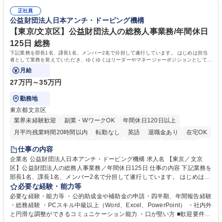
密集地域の特定整備路線の用地取得、道路に関する普及啓発事業、都内の
は、駐車場の管理運営や道路用地の取得、公益財団法人の中枢を担う管理
道路施設や道路工事現場の見学ツアー事業 ※入社後は上記いずれかの部門
正社員
部門など多岐に渡る業務を経験できます。 ■様々なプロジェクト：駐車場
公益財団法人日本アンチ・ドーピング機構
へ配属。※業務内容変更の範囲：会社の定める業務 募集職種 【都庁グル
事業の他、新宿駅西口広場内に設置された照明を兼ねた広告「ブライトサ
ープ】総合職（事務）◇残業月平均9時間未満／有給年平均16日取得
イン」の管理運営を行うなど、事業収益を生み出す活動を積極的に行って
【東京/文京区】公益財団法人の総務人事業務/年間休日
います。 学歴・資格 学歴：大学院 大学 高専 短大 専修学校 高校 語学力：
125日 総務
資格：
下記業務を部長1名、課長1名、メンバー2名で分担して遂行しています。 はじめは担当
者として業務を覚えていただき、ゆくゆくはリーダーやマネージャーポジションとして活
躍いただくことを期待しています。
月給
27万円～35万円
勤務地
東京都文京区
業界未経験歓迎
副業・WワークOK
年間休日120日以上
月平均残業時間20時間以内
転勤なし
英語
退職金あり
在宅OK
賞与あり
育休あり
完全週休2日制
交通費支給
土日祝休み
仕事の内容
食事補助あり
企業名 公益財団法人日本アンチ・ドーピング機構 求人名 【東京／文京
区】公益財団法人の総務人事業務／年間休日125日 仕事の内容 下記業務を
部長1名、課長1名、メンバー2名で分担して遂行しています。 はじめは担
当者として業務を覚えていただき、ゆくゆくはリーダーやマネージャーポ
必要な経験・能力等
ジションとして活躍いただくことを期待しています。 【総務・人事グルー
必要な経験・能力等 ・公的助成金や補助金の申請・四半期、年間報告経験
プの業務内容】 ・人事制度関連 ・採用活動 ・教育研修の企画、実行 ・勤
・総務経験 ・PCスキル中級以上（Word、Excel、PowerPoint） ・社内外
怠管理 ・官公庁への各種提出 ・法定の会議運営（評議員会、理事会） ・
と円滑な調整ができるコミュニケーション能力 ・口が堅い方 ■歓迎要件
コンプライアンス ・内部規程やルールの管理、整備、文書管理 ・契約関