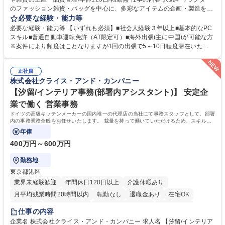
のファッション雑貨・バッグを中心に、多彩なアイテムの企画・製造を手
掛ける当社にて、自社企画・開発商品の生産管理・品質管理を担当。『か
必要な経験・能力等
わいい』を届けるやりがいのあるポジションです。 有名ブランドやキャラ
必要な経験・能力等 【いずれも必須】■社会人経験３年以上■基本的なPC
クターライセンスを活用した商品の企画・開発・販売を行っています。企
スキル■普通自動車運転免許（AT限定可）■海外出張(主に中国)が可能な方
画段階から納品まで、商品の製造に関わる全てのプロセスにおいて、生産
※案件により頻度はことなりますが1回の出張で5～10日程度滞在いただ
管理及び品質管理を担当。仕様書の作成、生産スケジュールの組立て、工
く予定です。 【歓迎】■英語もしくは中国語に抵抗のない方■雑貨品など
場へ見積依頼・価格交渉、サンプルの品質確認や検査の手配、ライセンス
の生産管理業務の経験 ≪求める人物像≫ ・製品の検品業務などあるた
元様とのやり取り、輸入関連の書類の管理、国内倉庫での品質チェック、
正社員
め、『コツコツと実直に取り組める方』 ・工場やライセンス元を含む社内
株式会社クライス・アンド・カンパニー
工場開拓などがございます。 募集職種 【生産管理】キャラクターバック
外関係者と友好なコミュニケーションが取れる方 ※折衝は営業担当がメイ
や雑貨の生産・品質管理/年休125日/転勤無
ンで行います。 学歴・資格 学歴：大学院 大学 高専 短大 専修学校 高校 語
【汐留/インテリア事務(部署内アシスタント)】 安定企
学力： 資格：
業で働く 営業事務
ドイツの高級キッチンメーカーの国内唯一の代理店の当社にて事務スタッフとして、部署
内の事務業務全般をお任せいたします。 裁量を持って働いていただけるため、スキルア
ップも可能です。
年俸
400万円～600万円
勤務地
東京都港区
業界未経験歓迎
年間休日120日以上
介護休暇あり
月平均残業時間20時間以内
転勤なし
退職金あり
在宅OK
育休あり
完全週休2日制
インセンティブあり
交通費支給
仕事の内容
駅近5分以内
土日祝休み
企業名 株式会社クライス・アンド・カンパニー 求人名 【汐留/インテリア