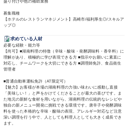
盛り付けや他の補助業務

募集職種

【ホテルのレストランマネジメント】高崎市/福利厚生◎/スキルア
ップ◎
求めている人材
必要な経験・能力等

【尚可】■湖南料理の特徴（辛味・酸味・発酵調味料・香辛料）に
理解があり、積極的に学び表現できる方 ■指示やお願いに素直に
対応し、チームワークを大切にできる方 ■調理師免許、食品衛生
管理者

■普通自動車運転免許（AT限定可）

【魅力】お客様が本場の湖南料理の力強い味わいに感動し直接
「美味しい！」と声をかけてくださることが最大の喜びです。ま
た地元の新鮮な食材を用いながら、湖南料理の伝統的なレシピや
独自の新メニュー開発に挑戦できる環境です。唐辛子や発酵調味
料を使った本格的な辛味・酸味の表現、アレルギー対応など注意
深い調理を行う中で、人としても料理人としても大きく成長でき
ます。
