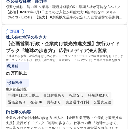
がほぼ発生せず、連続した日程の有給取得が可能なため、WLBを整えたい
必要な経験・能力等
方にお勧めの環境です！ 入社後はOJTを通じて丁寧に研修を行いますの
必要な経験・能力等 ＼業界・職種未経験OK！早期入社が可能な方へ！／
で、事務未経験の方でも安心して臨むことができます。 【業務詳細】■電
【必須】■2026年9月1日までのご入社が可能な方 ■基本的なPCスキル
話・来客対応 ■物件の鍵や社内の備品管理 ■データ入力や書類作成 ■契約
（Word・Excel） 【魅力】 ■創業以来黒字の安定した経営基盤で長期的に
書などのファイリング ■郵送物の仕訳・発送 など 募集職種 ◆急募｜9月1
安心して働ける環境 ■残業ほぼなしで働きやすさ抜群、プライベートとの
日入社◆【渋谷/一般事務】未経験歓迎/年休124日/残業ほぼ無
両立が可能 ■有給取得を積極的に推奨、年間10日程度の取得実績 ■1ヶ月
正社員
のOJTで業務を習得可能、未経験でもしっかりサポート 学歴・資格 学
株式会社地球の歩き方
歴：大学院 大学 高専 短大 語学力： 資格：
【企画営業/行政・企業向け観光推進支援】旅行ガイド
ブック『地球の歩き方』 広告/メディア法人営業
『地球の歩き方』の広告をはじめとするトータルソリューションの企画営業をお任せしま
す。クライアントは、観光（海外旅行、国内旅行、インバウンド）で地域や事業を推進し
たい国内外の行政や企業です。
月給
25万円以上
勤務地
東京都品川区
年間休日120日以上
介護休暇あり
転勤なし
時短勤務あり
退職金あり
在宅OK
賞与あり
完全週休2日制
交通費支給
駅近5分以内
土日祝休み
仕事の内容
企業名 株式会社地球の歩き方 求人名 【企画営業/行政・企業向け観光推進
支援】旅行ガイドブック『地球の歩き方』 仕事の内容 『地球の歩き方』
の広告をはじめとするトータルソリューションの企画営業をお任せしま