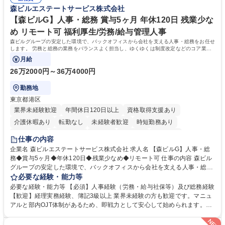
リスト志向をお持ちの方 学歴・資格 学歴：大学院 大学 語学力： 資格：
森ビルエステートサービス株式会社
【森ビルG】人事・総務 賞与5ヶ月 年休120日 残業少な
め リモート可 福利厚生/労務/給与管理人事
森ビルグループの安定した環境で、バックオフィスから会社を支える人事・総務をお任せ
します。 労務と総務の業務をバランスよく担当し、ゆくゆくは制度改定などのコア業務
にも挑戦できる、やりがいある環境です。
月給
26万2000円～36万4000円
勤務地
東京都港区
業界未経験歓迎
年間休日120日以上
資格取得支援あり
介護休暇あり
転勤なし
未経験者歓迎
時短勤務あり
経験者歓迎
退職金あり
在宅OK
賞与あり
育休あり
仕事の内容
完全週休2日制
交通費支給
長期歓迎
駅近5分以内
土日祝休み
企業名 森ビルエステートサービス株式会社 求人名 【森ビルG】人事・総
務◆賞与5ヶ月◆年休120日◆残業少なめ◆リモート可 仕事の内容 森ビル
グループの安定した環境で、バックオフィスから会社を支える人事・総務
をお任せします。 労務と総務の業務をバランスよく担当し、ゆくゆくは制
必要な経験・能力等
度改定などのコア業務にも挑戦できる、やりがいある環境です。 ■勤怠管
必要な経験・能力等 【必須】人事経験（労務・給与社保等）及び総務経験
理、給与計算、社会保険手続き、年末調整等の労務管理全般 ■入退社手続
【歓迎】経理実務経験、簿記3級以上 業界未経験の方も歓迎です。マニュ
き、社内規定の改定や人事制度改定などのコア業務 ■社内イベントの企画
アルと部内OJT体制があるため、即戦力として安心して始められます。
運営やその他総務業務全般 ※労務と総務を1：1の割合でお任せ。 入社後
【魅力・やりがい】森ビルGの安定基盤で労務から総務まで幅広く携われ
は部内のOJTを中心に、あなたの経験に合わせて不足している部分はいつ
ます。定型業務に留まらず、社内規定や人事制度の改定など会社のコア業