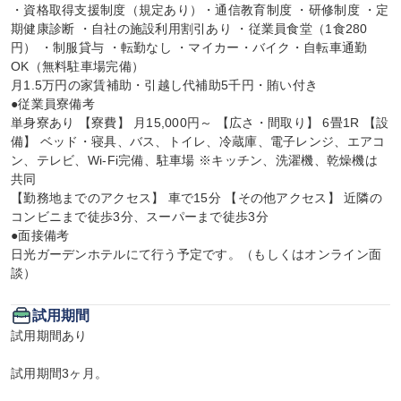
・資格取得支援制度（規定あり）・通信教育制度 ・研修制度 ・定
期健康診断 ・自社の施設利用割引あり ・従業員食堂（1食280
円） ・制服貸与 ・転勤なし ・マイカー・バイク・自転車通勤
OK（無料駐車場完備）

月1.5万円の家賃補助・引越し代補助5千円・賄い付き

●従業員寮備考

単身寮あり 【寮費】 月15,000円～ 【広さ・間取り】 6畳1R 【設
備】 ベッド・寝具、バス、トイレ、冷蔵庫、電子レンジ、エアコ
ン、テレビ、Wi-Fi完備、駐車場 ※キッチン、洗濯機、乾燥機は
共同

【勤務地までのアクセス】 車で15分 【その他アクセス】 近隣の
コンビニまで徒歩3分、スーパーまで徒歩3分

●面接備考

日光ガーデンホテルにて行う予定です。（もしくはオンライン面
談）
試用期間
試用期間あり

試用期間3ヶ月。