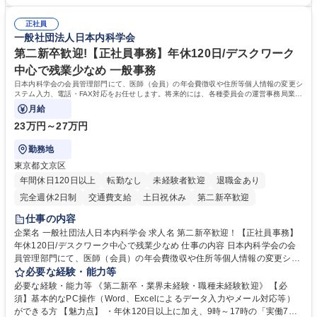
・採用業務経験 ・英語に抵抗がない方 ・営業経験 学歴・資格 学歴：大学
連 ・衛生管理 ・防災関連・公的助成金の管理・オフィス、ファシリティ
院 大学 高専 短大 専修学校 高校 語学力： 資格：
管理 ・福利厚生関連 ・職員からの問合せ、相談対応 ・その他日常の総務
正社員
一般社団法人日本内科学会
業務全般 募集職種 【東京／文京区】公益財団法人の総務人事業務／年間
休日125日
第二新卒歓迎!【正社員事務】年休120日/デスクワーク
中心で残業少なめ 一般事務
日本内科学会の会員管理部門にて、医師（会員）の年会費徴収や住所等個人情報の変更シ
ステム入力、電話・FAX対応をお任せします。将来的には、各種委員会の運営事務局業務
などにも幅広く携わっていただきます。
月給
23万円～27万円
勤務地
東京都文京区
年間休日120日以上
転勤なし
未経験者歓迎
退職金あり
完全週休2日制
交通費支給
土日祝休み
第二新卒歓迎
仕事の内容
企業名 一般社団法人日本内科学会 求人名 第二新卒歓迎！【正社員事務】
年休120日/デスクワーク中心で残業少なめ 仕事の内容 日本内科学会の会
員管理部門にて、医師（会員）の年会費徴収や住所等個人情報の変更シス
テム入力、電話・FAX対応をお任せします。将来的には、各種委員会の運
必要な経験・能力等
営事務局業務などにも幅広く携わっていただきます。 【会員管理・データ
必要な経験・能力等 《第二新卒・業界未経験・職種未経験歓迎》 【必
入力業務】 ・医師（会員）の住所変更、個人情報のシステム登録・更新
須】基本的なPC操作（Word、Excelによるデータ入力やメール対応等）
・年会費の徴収管理や入金データの照合確認 【問い合わせ対応】 ・会員
ができる方 【魅力点】 ・年休120日以上に加え、9時～17時の「実働7時