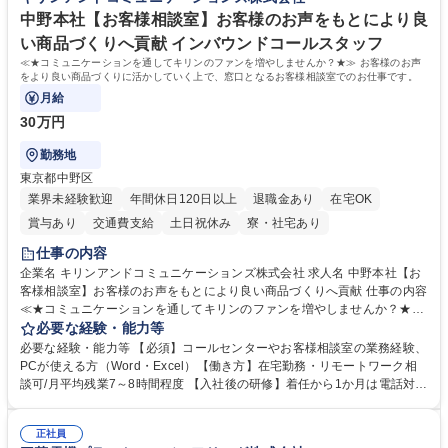
■衛生管理者の資格をお持ちの方 学歴・資格 学歴：大学院 大学 高専 短大
指す
専修学校 高校 語学力： 資格：
中野本社【お客様相談室】お客様のお声をもとにより良
い商品づくりへ貢献 インバウンドコールスタッフ
≪★コミュニケーションを通してキリンのファンを増やしませんか？★≫ お客様のお声
をより良い商品づくりに活かしていく上で、窓口となるお客様相談室でのお仕事です。
月給
30万円
勤務地
東京都中野区
業界未経験歓迎
年間休日120日以上
退職金あり
在宅OK
賞与あり
交通費支給
土日祝休み
寮・社宅あり
仕事の内容
企業名 キリンアンドコミュニケーションズ株式会社 求人名 中野本社【お
客様相談室】お客様のお声をもとにより良い商品づくりへ貢献 仕事の内容
≪★コミュニケーションを通してキリンのファンを増やしませんか？★≫
お客様のお声をより良い商品づくりに活かしていく上で、窓口となるお客
必要な経験・能力等
様相談室でのお仕事です。 日々お客様からいただくキリングループへのご
必要な経験・能力等 【必須】コールセンターやお客様相談室の業務経験、
意見を、企業活動に活かしています。お客様からの声に迅速かつ誠意をも
PCが使える方（Word・Excel）【働き方】在宅勤務・リモートワーク相
って対応、情報提供するとともにグループ内活動に反映しています。 【具
談可/月平均残業7～8時間程度 【入社後の研修】着任から1か月は電話対応
体的には】電話応対、メール、お手紙対応、ご指摘品調査報告書作成、有
のOJTを中心に実施し、電話対応に慣れた段階でメール・手紙のOJTを実
人チャットボット対応など。 【1日の対応件数】■電話：月間一人当たり
施する予定です。独り立ち以降もしっかりフォローする体制を整えていま
平均100件前後■メール・手紙：同上40件前後 募集職種 中野本社【お客様
正社員
すのでご安心ください。 【当社について】キリングループの広報機能を担