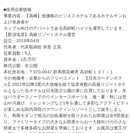
■採用企業情報

事業内容：【高崎】低価格のビジネスホテルであるホテルサンお
よび単身者や

カップル向けのアパートである高砂町ハイツを運営しています。

【那須塩原】高級リゾートホテル運営

設立：2015年04月

代表者：代表取締役 井形 正晃

従業員数：9人

資本金：1百万円

株式公開：非公開

本社所在地：〒370-0047 群馬県高崎市 高砂町１３７－１

その他備考・企業からのフリーコメント：【日光ガーデンホテ
ル】2022年以降2度の大改修を経て塩原有数の高級リゾートホテ
ルとなった当ホテルは日光国立公園の東に位置しております。冬
はパウダースノーでのウインタースポーツを、春・夏・秋には登
山や川遊び、トレッキングなど1年を通して多彩なアクティビティ
が楽しめる国内屈指のマウンティンリゾートとして誕生しまし
た。和風モダンで地元の伝統素材を取り入れたお部屋は全9部屋あ
り、ファミリータイプの大きなお部屋からお一人様向けの小さな
部屋まで多種多様なお部屋を準備しております。お風呂は鹿又川