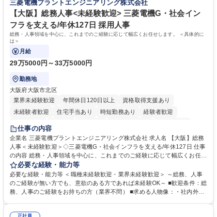
三菱電機プラントエンジニアリング株式会社
相談室】お客様のお声をもとにより良い商品づくりへ貢献
う会社として、お客様との出会いを大切にし、磨き上げたホスピタリティ
を込めてコミュニケーションをとりながら広報関連業務を行っておりま
【大阪】総務人事<未経験歓迎> 三菱電機G・社会イン
す。 学歴・資格 学歴：大学院 大学 高専 短大 専修学校 高校 語学力： 資
フラを支える/年休127日 採用人事
格：
総務・人事領域を中心に、これまでのご経験に応じて幅広くお任せします。 ＜具体的に
は＞
月給
29万5000円～33万5000円
勤務地
大阪府大阪市北区
業界未経験歓迎
年間休日120日以上
資格取得支援あり
未経験者歓迎
住宅手当あり
時短勤務あり
経験者歓迎
退職金あり
在宅OK
賞与あり
完全週休2日制
交通費支給
仕事の内容
駅近5分以内
土日祝休み
服装自由
寮・社宅あり
食事補助あり
企業名 三菱電機プラントエンジニアリング株式会社 求人名 【大阪】総務
人事＜未経験歓迎＞◇三菱電機G・社会インフラを支える/年休127日 仕事
の内容 総務・人事領域を中心に、これまでのご経験に応じて幅広くお任せ
します。 ＜具体的には＞ ・総務/人事労務（給与・社保・勤怠管理など）
必要な経験・能力等
・採用・教育研修 ・福利厚生運用 など ※基本的には事務所勤務ですが、
必要な経験・能力等 ＜職種未経験歓迎・業界未経験歓迎＞ ～総務、人事
採用や教育等の業務内容により、関西圏以外への日帰り・宿泊を伴う国内
のご経験が無い方でも、意欲のある方であれば未経験OK～ ■歓迎条件：総
出張もございます。 ※担当業務を持ちつつ、お互いに助け合いながら、総
務、人事のご経験をお持ちの方（業界不問） ■求める人物像：・社内外の
務部という組織として協力しながら進める体制です。 募集職種 【大阪】
関係各部門との調整を率先して行い、業務を円滑に遂行できる協調性やコ
総務人事＜未経験歓迎＞◇三菱電機G・社会インフラを支える/年休127日
ミュニケーション能力を持っている方 ・人事総務領域に興味がありゼネラ
正社員