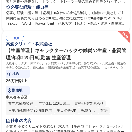
署と連携や調整をし、トラック・トレーラー等の車両管理等を行っていた
だきます。※営業所：主にお客様から返却された車両を速やかにメンテナ
必要な経験・能力等
ンスし、次のお客様にお貸し出しするための拠点 【具体的には】■整備工
必要な経験・能力等 【必須】■会社の方針を理解し、組織の一員として主
場への整備発注・入出庫調整、社内各部署との連携・調整■車両の入出庫
体的に業務に取り組める方■電話対応に抵抗のない方■基本的なPCスキル
スケジュール管理■返却車両の整備に関する調査・進捗管理等※弊社事業
（Excel、Word、PowerPoint）がある方 【歓迎】■物流・運送・自動車・
理念である「日本の物流を守り抜く」ために重要な役割を担い、社会イン
輸送機器業界での勤務経験をお持ちの方 【身につくスキル】■高度な調
フラを支える責任とやりがいを実感できます。 ※勤務地は東京本社（六本
整・交渉力：社内外との調整により高度な調整・交渉力が養われます。■
木ヒルズ）になります。 ※毎週土日しっかり休める週休2日制です。 募集
正社員
コストマネジメント能力：整備工場からの修理費の見積もりを精査し、無
高波クリエイト株式会社
職種 【本社車両管理】土日祝休み/六本木ヒルズ勤務/働きやすさ◎
駄なコストを見極めるため、経営的視点での数字感覚が身につきます。■
期日・進捗管理能力：リース開始日や車検のタイミング等を管理し調整す
【生産管理】キャラクターバックや雑貨の生産・品質管
る力が身に付きます。 学歴・資格 学歴：大学院 大学 語学力： 資格：
理/年休125日/転勤無 生産管理
人気キャラクターのファッション雑貨・バッグを中心に、多彩なアイテムの企画・製造を
手掛ける当社にて、自社企画・開発商品の生産管理・品質管理を担当。『かわいい』を届
けるやりがいのあるポジションです。
月給
26万円以上
勤務地
東京都渋谷区
業界未経験歓迎
年間休日120日以上
資格取得支援あり
月平均残業時間20時間以内
平日のみOK
転勤なし
英語
住宅手当あり
研修あり
退職金あり
在宅OK
賞与あり
仕事の内容
完全週休2日制
交通費支給
駅近5分以内
中国語
土日祝休み
企業名 高波クリエイト株式会社 求人名 【生産管理】キャラクターバック
や雑貨の生産・品質管理/年休125日/転勤無 仕事の内容 人気キャラクター