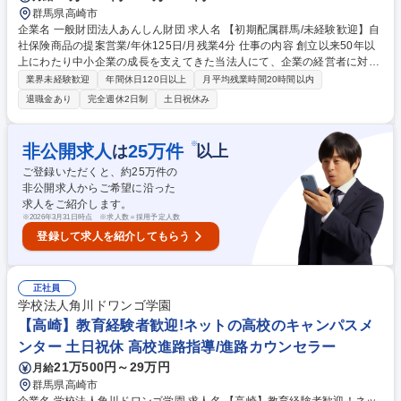
群馬県高崎市
企業名 一般財団法人あんしん財団 求人名 【初期配属群馬/未経験歓迎】自
社保険商品の提案営業/年休125日/月残業4分 仕事の内容 創立以来50年以
上にわたり中小企業の成長を支えてきた当法人にて、企業の経営者に対し
て「ケガの補償」「福利厚生」「災害防止」が1つになった当法人オリジ
業界未経験歓迎
年間休日120日以上
月平均残業時間20時間以内
ナルの保険商品をご提案いただきます。 【仕事の流れ】新規顧客へのアプ
退職金あり
完全週休2日制
土日祝休み
ローチ(リストに基づくテレアポ） →商談（ほぼオンライン/月10件程度）
→見積り・契約書作成→契約締結 【商材について】業務上/業務外のケガ
を補償する「ケガの補償」・労災発生時の使用者賠償責任保険制度・職場
※
非公開求人
25
万件
は
以上
の安全衛生向上をサポート「災害防止サービス」・旅行や映画などの割引
ご登録いただくと、約
25
万件の
利用「福利厚生サービス」が一つになった中小企業に貢献できる制度で
非公開求人からご希望に沿った
す。 募集職種 【初期配属群馬/未経験歓迎】自社保険商品の提案営業/年休
求人をご紹介します。
125日/月残業4分
※
2026年3月31日時点 ※求人数＝採用予定人数
登録して求人を紹介してもらう
正社員
学校法人角川ドワンゴ学園
【高崎】教育経験者歓迎!ネットの高校のキャンパスメ
ンター 土日祝休 高校進路指導/進路カウンセラー
21万500円～29万円
月給
群馬県高崎市