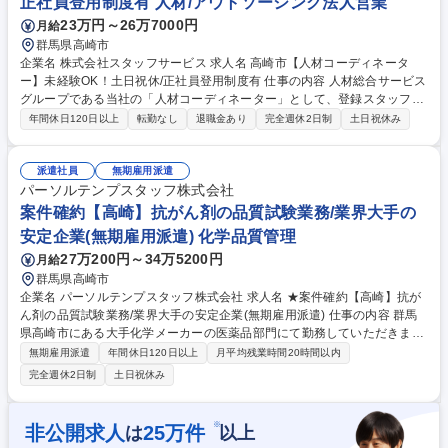
正社員登用制度有 人材/アウトソーシング法人営業
23万円～26万7000円
月給
群馬県高崎市
企業名 株式会社スタッフサービス 求人名 高崎市【人材コーディネータ
ー】未経験OK！土日祝休/正社員登用制度有 仕事の内容 人材総合サービス
グループである当社の「人材コーディネーター」として、登録スタッフさ
んとクライアント企業、双方の希望条件をマッチングし就業開始に結びつ
年間休日120日以上
転勤なし
退職金あり
完全週休2日制
土日祝休み
けていただきます。 【具体的には】 (1)登録スタッフさんへのキャリアカ
ウンセリング：まずは職歴やスキル、今後目指したい姿、就業条件などを
丁寧にヒアリングしていただきます。 (2)登録スタッフさんとお仕事のマ
派遣社員
無期雇用派遣
ッチング業務：求人内容の詳細を当社の営業担当とすり合わせた後、登録
パーソルテンプスタッフ株式会社
スタッフの中から条件を満たした方へお仕事の紹介をします。 募集職種
案件確約【高崎】抗がん剤の品質試験業務/業界大手の
高崎市【人材コーディネーター】未経験OK！土日祝休/正社員登用制度有
安定企業(無期雇用派遣) 化学品質管理
27万200円～34万5200円
月給
群馬県高崎市
企業名 パーソルテンプスタッフ株式会社 求人名 ★案件確約【高崎】抗が
ん剤の品質試験業務/業界大手の安定企業(無期雇用派遣) 仕事の内容 群馬
県高崎市にある大手化学メーカーの医薬品部門にて勤務していただきま
す。今回募集しているポジションでは、抗がん剤の品質管理試験を担当い
無期雇用派遣
年間休日120日以上
月平均残業時間20時間以内
ただきます。 ■具体的な仕事内容 ・試薬調整、錠剤の溶出試験、有効成分
完全週休2日制
土日祝休み
の定量分析 ・局方試験（エンドトキシン試験、微粒子測定、異物目視検
査） ・力価試験、無菌試験、定性分析、安定性試験など各種試験 ・試験
結果の入力やデータ整理・集計 【使用機器】HPLC、IR、UV、TLC、ク
※
非公開求人
25
万件
は
以上
リーンベンチ、水分計、pH計 募集職種 ★案件確約【高崎】抗がん剤の品