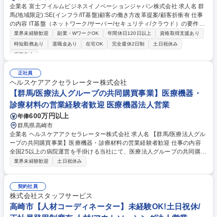
企業名 富士フイルムビジネスイノベーションジャパン株式会社 求人名 群
馬(地域限定):SE(インフラ/IT基盤)顧客の働き方改革提案/顧客折衝有 仕事
の内容 IT基盤（ネットワーク/サーバー/セキュリティ/クラウド）の要件定
義から設計/構築まで経験に応じて担当。複合機等の自社商品ユーザーが主
業界未経験歓迎
副業・WワークOK
年間休日120日以上
資格取得支援あり
顧客の為、伴奏を続け変化を楽しみながら顧客課題に向き合いきれます。
時短勤務あり
退職金あり
在宅OK
完全週休2日制
土日祝休み
【担当業界例】製造、金融、流通サービス、公共市場(官公庁/大学/自治
服装自由
体)、医療機関 ※経験に応じてお任せします。【魅力と強み】[1]当社自身
が実験台となり蓄積したDXの成功/敗事例を元に顧客アプローチができま
正社員
す。[2]複合機事業は顧客のインフラに紐づいている為、当社に1番に相談
ヘルスケアアクセラレーター株式会社
をいただくケースが多く、潜在ニーズ段階から顧客の課題に向きあい最適
【群馬/医療法人グループの共同購買事業】医療機器・
なソリューションが提案できます[3]様々な業界の案件に携われます 募集
職種 群馬(地域限定):SE(インフラ/IT基盤)顧客の働き方改革提案/顧客折衝
診療材料の営業経験者歓迎 医療機器法人営業
有
600万円以上
年俸
群馬県高崎市
企業名 ヘルスケアアクセラレーター株式会社 求人名 【群馬/医療法人グル
ープの共同購買事業】医療機器・診療材料の営業経験者歓迎 仕事の内容
全国25以上の病院運営を手掛ける当社にて、医療法人グループの共同購買
業務をご担当いただきます。事業承継した医療法人の経営改善に向け、医
業界未経験歓迎
土日祝休み
療機器や材料の調達コスト削減を推進します。 ■医療法人グループの共同
購買体制の構築・運用 ■事業承継した医療法人の経営改善およびコスト削
減施策の立案 ■医療機器・材料の価格交渉・選定 ■卸業者とのリレーショ
契約社員
ン構築・最適化 ■グループ内の購買フロー整備 募集職種 【群馬/医療法人
株式会社スタッフサービス
グループの共同購買事業】医療機器・診療材料の営業経験者歓迎
高崎市【人材コーディネーター】未経験OK!土日祝休/