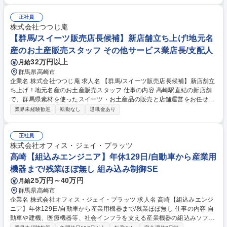
システム導入時の試運転・調整まで幅広く携わります。製造業のDX推進
を支え、技術力を活かして成長できる仕事です。 募集職種 高崎【ITエン
正社員
ジニア】生産設備・製造システム開発/C言語
株式会社つつじ庵
【群馬/スイーツ販売店長候補】新店舗立ち上げ!地元名
産のお土産販売スタッフ その他サービス業店長/支配人
32万円以上
月給
群馬県高崎市
企業名 株式会社つつじ庵 求人名 【群馬/スイーツ販売店長候補】新店舗立
ち上げ！地元名産のお土産販売スタッフ 仕事の内容 高崎駅直結の新店舗
で、群馬県素材を使ったスイーツ・お土産品の販売と店舗運営をお任せし
ます！接客や売上管理に加え、スタッフのマネジメントも、イベント企画
業界未経験歓迎
転勤なし
退職金あり
など店づくりに幅広く関われるお仕事です！ ・群馬県素材を使ったスイー
ツ・お土産品の接客販売 ・売上やシフトなど店舗運営、スタッフのマネジ
メント ・商品の陳列、季節ごとの装飾、イベントの企画 募集職種 【群馬/
正社員
スイーツ販売店長候補】新店舗立ち上げ！地元名産のお土産販売スタッフ
株式会社オフィス・ジェイ・プラッツ
高崎【組込みエンジニア】年休129日/自動車から産業用
機器まで/残業ほぼ無し 組み込み制御SE
25万円～40万円
月給
群馬県高崎市
企業名 株式会社オフィス・ジェイ・プラッツ 求人名 高崎【組込みエンジ
ニア】年休129日/自動車から産業用機器まで/残業ほぼ無し 仕事の内容 自
動車や建機、医療機器等、社会インフラを支える産業機器の組込みソフト