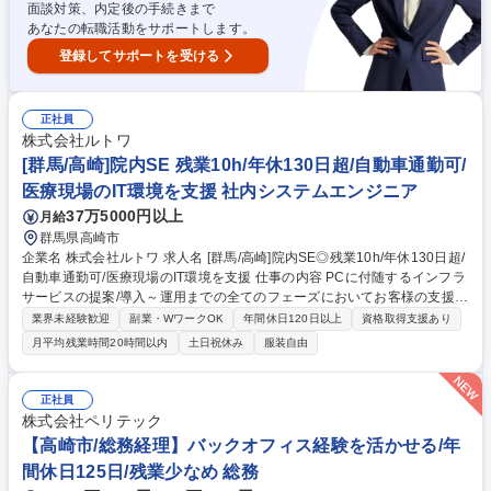
面談対策、内定後の手続きまで
あなたの転職活動をサポートします。
登録してサポートを受ける
正社員
株式会社ルトワ
[群馬/高崎]院内SE 残業10h/年休130日超/自動車通勤可/
医療現場のIT環境を支援 社内システムエンジニア
37万5000円以上
月給
群馬県高崎市
企業名 株式会社ルトワ 求人名 [群馬/高崎]院内SE◎残業10h/年休130日超/
自動車通勤可/医療現場のIT環境を支援 仕事の内容 PCに付随するインフラ
サービスの提案/導入～運用までの全てのフェーズにおいてお客様の支援を
行っている当社で,医療機関(約500床)の院内SEとして,病院情報システム
業界未経験歓迎
副業・WワークOK
年間休日120日以上
資格取得支援あり
の運用支援・改善対応を担当いただきます。 【詳細】■電子カルテ/医事会
月平均残業時間20時間以内
土日祝休み
服装自由
計/部門システム運用 ■利用者問い合わせ/障害一次対応 ■端末/プリンタの
設定/設置/資産管理 ■アカウント管理/台帳管理 ■サーバ/NW障害切り分け ■
データ抽出支援 ■マスター登録/修正 ■資料作成/報告業務 ■システム導入支
正社員
援/運用改善 等 ※地域の医療を支えている大規模医療機関のIT環境を担い,
株式会社ペリテック
医療現場を支えるやりがいの大きなお仕事です！ 募集職種 [群馬/高崎]院内
【高崎市/総務経理】バックオフィス経験を活かせる/年
SE◎残業10h/年休130日超/自動車通勤可/医療現場のIT環境を支援
間休日125日/残業少なめ 総務