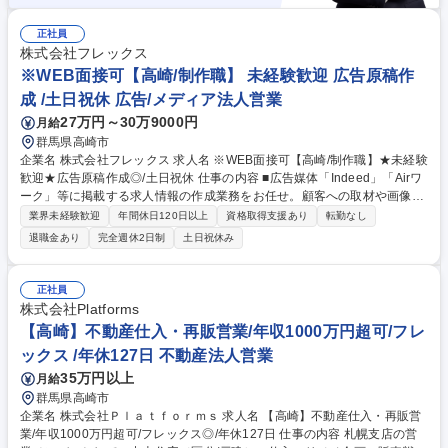
正社員
株式会社フレックス
※WEB面接可【高崎/制作職】 未経験歓迎 広告原稿作
成 /土日祝休 広告/メディア法人営業
27万円～30万9000円
月給
群馬県高崎市
企業名 株式会社フレックス 求人名 ※WEB面接可【高崎/制作職】★未経験
歓迎★広告原稿作成◎/土日祝休 仕事の内容 ■広告媒体「Indeed」「Airワ
ーク」等に掲載する求人情報の作成業務をお任せ。顧客への取材や画像制
作の業務もあります。また、掲載後の効果検証も行うため、データ分析や
業界未経験歓迎
年間休日120日以上
資格取得支援あり
転勤なし
論理的思考力も求められます。 ※取材はZOOMや電話を使用して行いま
退職金あり
完全週休2日制
土日祝休み
す。 ※画像制作はIllustrator、Photoshopを使用します。 ＜過去の活躍事
例＞ ●転職を考えたきっかけは「土日休みに変えたい」等の理由でも構い
ません！●目標を追いかけてきたご経験や、論理的に物事を考えて成功し
正社員
た経験を活かし活躍可能です！ 募集職種 ※WEB面接可【高崎/制作職】★
株式会社Platforms
未経験歓迎★広告原稿作成◎/土日祝休
【高崎】不動産仕入・再販営業/年収1000万円超可/フレ
ックス /年休127日 不動産法人営業
35万円以上
月給
群馬県高崎市
企業名 株式会社Ｐｌａｔｆｏｒｍｓ 求人名 【高崎】不動産仕入・再販営
業/年収1000万円超可/フレックス◎/年休127日 仕事の内容 札幌支店の営