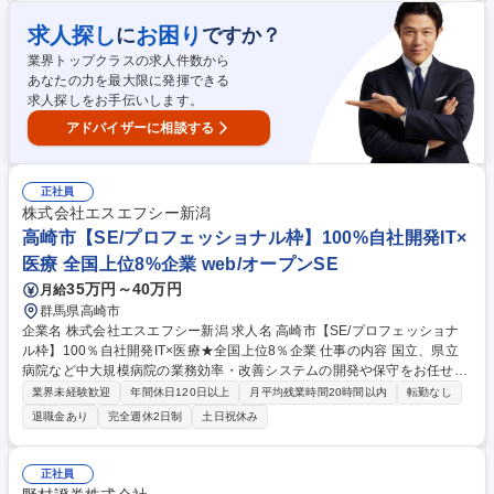
る案件＝自社プレハブ商品シリーズ（重量・軽量鉄骨構造） ■工期＝3～6
ヶ月（建物規模による）※常時1～2件を担当いただきます。 ■残業＝30～
求人探し
お困り
に
ですか？
40時間程度 ※建物の改変を伴う業務は含まない。また、現場での物理的
業界トップクラスの求人件数から
な作業は発生しません。 募集職種 【★】【群馬】集合住宅施工管理(低
あなたの力を最大限に発揮できる
層)/木造・リフォーム施工経験者大歓迎
求人探しをお手伝いします。
アドバイザーに相談する
正社員
株式会社エスエフシー新潟
高崎市【SE/プロフェッショナル枠】100%自社開発IT×
医療 全国上位8%企業 web/オープンSE
35万円～40万円
月給
群馬県高崎市
企業名 株式会社エスエフシー新潟 求人名 高崎市【SE/プロフェッショナ
ル枠】100％自社開発IT×医療★全国上位8％企業 仕事の内容 国立、県立
病院など中大規模病院の業務効率・改善システムの開発や保守をお任せし
ます！社員の半分は20代！新卒を毎年迎え入れています。 若手育成観点
業界未経験歓迎
年間休日120日以上
月平均残業時間20時間以内
転勤なし
でもあなたのご経験を活かしていただいポジションです！ 【具体的に】
退職金あり
完全週休2日制
土日祝休み
◆自社製パッケージに基づき看護部長や事務部長、栄養士長などと打合せ
◆要望のヒアリング、機能の追加や最適な運用方法の提案 ◆テスト（外注
先からの納品物のチェック） ◆納品（システムのセットアップ、お客様へ
正社員
の操作説明） 募集職種 高崎市【SE/プロフェッショナル枠】100％自社開