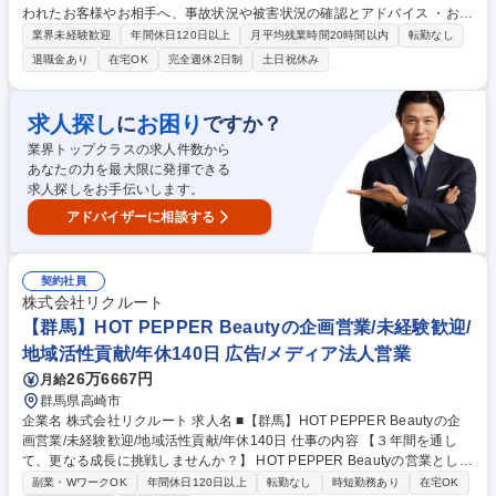
われたお客様やお相手へ、事故状況や被害状況の確認とアドバイス ・お怪
我をされた方の治療状況の確認と治療終了までのフォロー・アドバイス ・
業界未経験歓迎
年間休日120日以上
月平均残業時間20時間以内
転勤なし
お客様への事案対応経過の報告 ・お客様へお支払保険金額の説明やお相手
退職金あり
在宅OK
完全週休2日制
土日祝休み
方との示談交渉＊ ・社内関係者や顧問の弁護士・医師等との打合せ ・専
用システムを利用した記録業務、書類作成業務、保険金お支払業務 ※一部
面談対応がありますが、大半が電話・チャットでの対応です。 （業務内容
求人探し
お困り
に
ですか？
の変更の範囲）当社業務全般 募集職種 【高崎】損害サービス主任(自動
業界トップクラスの求人件数から
車・火災保険)特定社員 福利厚生・WLB充実
あなたの力を最大限に発揮できる
求人探しをお手伝いします。
アドバイザーに相談する
契約社員
株式会社リクルート
【群馬】HOT PEPPER Beautyの企画営業/未経験歓迎/
地域活性貢献/年休140日 広告/メディア法人営業
26万6667円
月給
群馬県高崎市
企業名 株式会社リクルート 求人名 ■【群馬】HOT PEPPER Beautyの企
画営業/未経験歓迎/地域活性貢献/年休140日 仕事の内容 【３年間を通し
て、更なる成長に挑戦しませんか？】 HOT PEPPER Beautyの営業とし
て、各種サロンの集客の問題の解決・業務支援サービスを導入など経営の
副業・WワークOK
年間休日120日以上
転勤なし
時短勤務あり
在宅OK