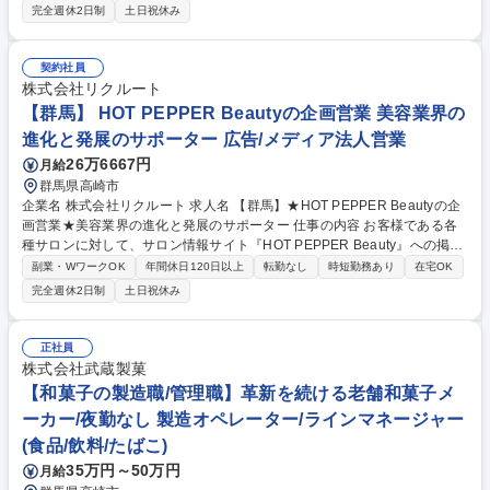
パートナーとして、支援をお任せします。 【業務詳細】各種美容系サロン
完全週休2日制
土日祝休み
クライアントへ新規・既存営業をお任せします。ただサービスを売るので
はなく、顧客ヒアリングを起点に店舗集客UPの課題解決提案を行いま
す。より効果のある記事提案、キャンペーンや特別メニューの提案、店舗
契約社員
ブランディング企画提案等にも挑戦できます。【育成環境】全国約2,000
株式会社リクルート
人の営業がおり、座学・OJTの体制は整っています。毎年多くの方が3年
【群馬】 HOT PEPPER Beautyの企画営業 美容業界の
間の成長を求めご入社されています。 募集職種 ■【群馬】HOT PEPPER
進化と発展のサポーター 広告/メディア法人営業
Beautyの企画営業/未経験歓迎/地域活性貢献/年休140日
26万6667円
月給
群馬県高崎市
企業名 株式会社リクルート 求人名 【群馬】★HOT PEPPER Beautyの企
画営業★美容業界の進化と発展のサポーター 仕事の内容 お客様である各
種サロンに対して、サロン情報サイト『HOT PEPPER Beauty』への掲載
などを通して、業界や担当地域のトレンドを把握し、クライアントの課題
副業・WワークOK
年間休日120日以上
転勤なし
時短勤務あり
在宅OK
に対して具体的な解決策を提案していただきます。 各種美容系サロンクラ
完全週休2日制
土日祝休み
イアントへ新規・既存営業をお任せします。ただサービスを売るのではな
く、店舗集客UPの課題解決提案を行います。より効果のある記事提案/キ
ャンペーンや特別メニューの提案/店舗ブランディング企画提案等にも挑戦
正社員
できます。【例えば…】担当エリア内のヘア/ネイル/エステサロン・ジ
株式会社武蔵製菓
ム・ヨガ等に対し、『HOT PEPPER Beauty』を用いた集客支援と、『SA
【和菓子の製造職/管理職】革新を続ける老舗和菓子メ
LON BOARD』を用いた業務支援を実施します。 募集職種 【群馬】★HO
ーカー/夜勤なし 製造オペレーター/ラインマネージャー
T PEPPER Beautyの企画営業★美容業界の進化と発展のサポーター
(食品/飲料/たばこ)
35万円～50万円
月給