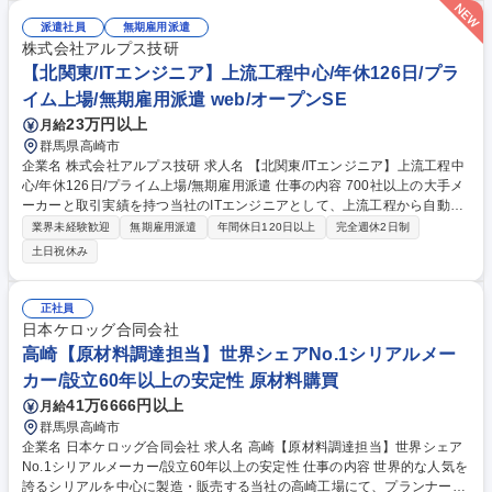
ていただきますので、未経験でも安心してご就業が可能です。【安心のチ
ーム制】アポイントが重複した際には、チーム員が代わりにお客様との打
派遣社員
無期雇用派遣
ち合わせに出たり、日頃から物件の情報共有をして「協力体制」を構築。
株式会社アルプス技研
営業個人の成績も求められますが、それ以上に営業チームとしての目標達
【北関東/ITエンジニア】上流工程中心/年休126日/プラ
成に向けてチーム一丸となって受注活動を実施しています。 募集職種 [群
イム上場/無期雇用派遣 web/オープンSE
馬]【ヘーベルハウス注文住宅営業】完全未経験歓迎/フレックス・在宅勤
務可
23万円以上
月給
群馬県高崎市
企業名 株式会社アルプス技研 求人名 【北関東/ITエンジニア】上流工程中
心/年休126日/プライム上場/無期雇用派遣 仕事の内容 700社以上の大手メ
ーカーと取引実績を持つ当社のITエンジニアとして、上流工程から自動車
や半導体製造装置等の設計・開発をお任せします。要件定義～運用までの
業界未経験歓迎
無期雇用派遣
年間休日120日以上
完全週休2日制
上流工程を中心にこれまでのご経験を生かせます。 【案件例】■業務系シ
土日祝休み
ステム開発：通信インフラ系、官公庁系、金融系、生損保系 他 ■Web系開
発：グルメサイト、ECサイト、情報誌系サイト、会員管理システム 他 ★
上流工程から開発、運用、保守まで一気通貫して業務に携わることが可能
正社員
です。得意な分野・言語、キャリアプラン、就業環境、勤務地など、ご希
日本ケロッグ合同会社
望を確認した上で適切なプロジェクトにアサインします。 募集職種 【北
高崎【原材料調達担当】世界シェアNo.1シリアルメー
関東/ITエンジニア】上流工程中心/年休126日/プライム上場/無期雇用派遣
カー/設立60年以上の安定性 原材料購買
41万6666円以上
月給
群馬県高崎市
企業名 日本ケロッグ合同会社 求人名 高崎【原材料調達担当】世界シェア
No.1シリアルメーカー/設立60年以上の安定性 仕事の内容 世界的な人気を
誇るシリアルを中心に製造・販売する当社の高崎工場にて、プランナーが