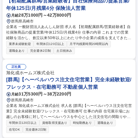
【初期配属群馬/営業経験者】自社保険商品の提案営業/
年休125日/月残業4分 保険法人営業
28万1000円～42万8000円
月給
群馬県高崎市
企業名 一般財団法人あんしん財団 求人名 【初期配属群馬/営業経験者】自
社保険商品の提案営業/年休125日/月残業4分 仕事の内容 これまでの営業
経験を活かし、創立以来50年以上にわたり中小企業の成長を支えてきた当
法人にて、企業の経営者に対して「ケガの補償」「福利厚生」「災害防
業界未経験歓迎
年間休日120日以上
月平均残業時間20時間以内
止」が1つになったオリジナル商品をご提案いただきます。 【仕事の流
退職金あり
完全週休2日制
土日祝休み
れ】新規顧客へのアプローチ(リストに基づくテレアポ） →商談（ほぼオ
ンライン/月10件程度）→見積り・契約書作成→契約締結 【商材につい
て】業務上/業務外のケガを補償する「ケガの補償」・労災発生時の使用者
正社員
賠償責任保険制度・職場の安全衛生向上をサポート「災害防止サービ
旭化成ホームズ株式会社
ス」・旅行や映画などの割引利用「福利厚生サービス」が一つになった中
[群馬]【ヘーベルハウス注文住宅営業】完全未経験歓迎/
小企業に貢献できる制度です。 募集職種 【初期配属群馬/営業経験者】自
フレックス・在宅勤務可 不動産個人営業
社保険商品の提案営業/年休125日/月残業4分
31万5300円～38万2200円
月給
群馬県高崎市
企業名 旭化成ホームズ株式会社 求人名 [群馬]【ヘーベルハウス注文住宅営
業】完全未経験歓迎/フレックス・在宅勤務可 仕事の内容 住宅展示場にお
越しのお客様に対してヘーベルハウスを中心とした注文住宅の間取りや予
算のヒアリングから、設計担当と協働し、設計プランや資金計画のご提
年間休日120日以上
資格取得支援あり
時短勤務あり
退職金あり
案・引き渡し等お客様に寄り添い一貫してご担当頂きます。 【OJT制度】
在宅OK
完全週休2日制
インストラクター制度により、一定期間は先輩社員が丁寧にフォローさせ