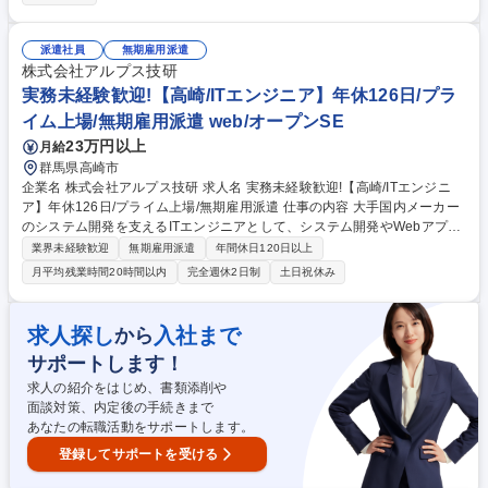
入居者様とのお家賃等に関するお支払いの電話相談、来店相談、他カウン
セリングの顧客管理業務。 ・自社システムを使用してのパソコン操作。通
話履歴入力、データ入力、文書作成等。 ・入居者様の賃貸ライフのサポー
派遣社員
無期雇用派遣
ト及び家主様、不動産管理会社様への賃貸経営サポート業務等。 (変更範
株式会社アルプス技研
囲：当社が定める業務) 募集職種 【顧客管理(地域限定職)/群馬】東証プラ
実務未経験歓迎!【高崎/ITエンジニア】年休126日/プラ
イム上場/スーパーフレックス/未経験OK
イム上場/無期雇用派遣 web/オープンSE
23万円以上
月給
群馬県高崎市
企業名 株式会社アルプス技研 求人名 実務未経験歓迎!【高崎/ITエンジニ
ア】年休126日/プライム上場/無期雇用派遣 仕事の内容 大手国内メーカー
のシステム開発を支えるITエンジニアとして、システム開発やWebアプリ
ケーション開発などの顧客先業務をお任せ。 先輩技術者のもと、大手企業
業界未経験歓迎
無期雇用派遣
年間休日120日以上
でエンジニアとしてのスキルを伸ばすことが可能です！ ★ご経験とご希望
月平均残業時間20時間以内
完全週休2日制
土日祝休み
に合わせた勤務地と業務をご提案させていただきます。派遣時におけるプ
ロジェクトもチーム単位で行うため、未経験でも当社の先輩社員がOJTで
教育をするのでご安心ください！ ★面接内で、当社においての説明も実施
求人探し
入社まで
から
いたしますので少しでもご興味ありましたら、ぜひご応募ください。※全
サポートします！
選考WEB面接での対応です。希望があれば対面面接も実施します。 募集
職種 実務未経験歓迎!【高崎/ITエンジニア】年休126日/プライム上場/無期
求人の紹介をはじめ、書類添削や
雇用派遣
面談対策、内定後の手続きまで
あなたの転職活動をサポートします。
登録してサポートを受ける