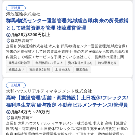
正社員
鴻池運輸株式会社
群馬/物流センター運営管理(地域総合職)将来の所長候補
として経営資源を管理 物流運営管理
28万3200円以上
月給
群馬県高崎市
企業名 鴻池運輸株式会社 求人名 群馬/物流センター運営管理(地域総合職)
将来の所長候補として経営資源を管理 仕事の内容 ■物流から製造現場の場
内請負まで幅広くサービスを手掛けている当社にて、営業所の運営に関す
る管理業務全般をお任せします。 ■業務は幅広いですが、入社後に先輩社
業界未経験歓迎
年間休日120日以上
資格取得支援あり
時短勤務あり
員や研修から学んでいただけます。 【具体的には】 ■人事労務(勤怠管理
退職金あり
完全週休2日制
土日祝休み
服装自由
や採用)■経理(請求及び営業所の支払い等)■安全衛生に関する管理監督■製
造請負/貨物輸送及び営業倉庫に関わる事業所の運営全般 【将来的には】
■予算管理や取引先との価格交渉および営業活動など業務範囲を広げてい
正社員
ただき、所長など拠点の管理責任者を目指していただけます。 募集職種
大和ハウスリアルティマネジメント株式会社
群馬/物流センター運営管理(地域総合職)将来の所長候補として経営資源を
高崎【施設管理/店舗・商業施設】土日祝休/フレックス/
管理
福利厚生充実 給与改定 不動産ビルメンテナンス/管理員
34万円～39万円
月給
群馬県高崎市
企業名 大和ハウスリアルティマネジメント株式会社 求人名 高崎【施設管
理/店舗・商業施設】土日祝休/フレックス/福利厚生充実★給与改定 仕事の
内容 ■当社管理物件の管理業務全般を行って頂きます。建物維持管理の為