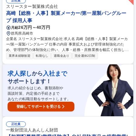
正社員
について相談いただけますと幸いです。 ★面接内で、当社においての説明
スリースター製菓株式会社
も実施いたしますので少しでもご興味ありましたら、ぜひご応募くださ
高崎【総務・人事】製菓メーカー/第一屋製パングルー
い。※全選考WEB面接での対応です。 募集職種 1Day選考会【群馬/ITエ
プ 採用人事
ンジニア】第二新卒歓迎◎年休126日/無期雇用派遣
26万円～40万円
月給
群馬県高崎市
企業名 スリースター製菓株式会社 求人名 高崎【総務・人事】製菓メーカ
ー/第一屋製パングループ 仕事の内容 事業拡大および管理体制強化のた
め、管理部門の体制強化に伴い、人事・総務・庶務業務を幅広く担当し、
将来的には係長として部門運営を支えていただける方を募集します。 【人
業界未経験歓迎
転勤なし
退職金あり
完全週休2日制
事・労務】◆中途・新卒採用業務◆パート、派遣社員の受入れ対応◆入退
社手続き◆勤怠管理、給与計算・年末調整の取りまとめ◆社会保険・労働
保険手続き◆健康診断・ストレスチェックの運営◆就業規則など社内規程
求人探し
入社まで
から
の整備・運用◆助成金申請◆人事制度運用 【総務】◆官公庁への各種届出
サポートします！
◆契約書・文書管理◆備品・設備◆安全衛生・福利厚生業務◆ISO等の事
務局業務◆社内行事・会議運営 募集職種 高崎【総務・人事】製菓メーカ
求人の紹介をはじめ、書類添削や
ー/第一屋製パングループ
面談対策、内定後の手続きまで
あなたの転職活動をサポートします。
登録してサポートを受ける
正社員
一般財団法人あんしん財団