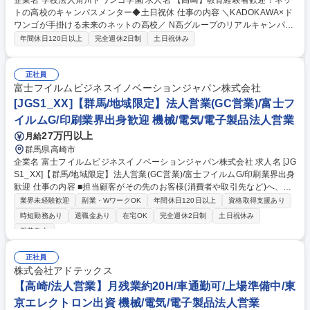
企業名 学校法人角川ドワンゴ学園 求人名 【高崎】教育経験者歓迎！ネッ
トの高校のキャンパスメンター◆土日祝休 仕事の内容 ＼KADOKAWA×ド
ワンゴが手掛ける未来のネットの高校／ N高グループのリアルキャンパス
にて、生徒の成長を支えるメンターを募集いたします。教育現場での経験
年間休日120日以上
完全週休2日制
土日祝休み
を活かし、ご活躍いただけます。 生徒とのコーチング面談や学園独自のカ
リキュラムの運営を通して、生徒の目標設定や挑戦を伴走支援いただきま
す。 (1)プロジェクト学習の授業の実施：当学園オリジナル授業のプロジ
正社員
ェクトNや21世紀型スキル学習などPBL（プロジェクト学習）の実施 (2)
富士フイルムビジネスイノベーションジャパン株式会社
生徒指導・コーチング(3)保護者様との関係作り(4)キャンパス運営(5)人材
[JGS1_XX]【群馬/地域限定】法人営業(GC営業)/富士フ
育成 募集職種 【高崎】教育経験者歓迎！ネットの高校のキャンパスメン
イルムG/印刷業界出身歓迎 機械/電気/電子製品法人営業
ター◆土日祝休
27万円以上
月給
群馬県高崎市
企業名 富士フイルムビジネスイノベーションジャパン株式会社 求人名 [JG
S1_XX]【群馬/地域限定】法人営業(GC営業)/富士フイルムG/印刷業界出身
歓迎 仕事の内容 ■担当顧客がその先のお客様(消費者や取引先など)へ、当
社のデジタル印刷技術で出力された「コミュニケーション媒体(チラシ/D
業界未経験歓迎
副業・WワークOK
年間休日120日以上
資格取得支援あり
M/カタログなど)」を活用することで、より接点力強化に繋がるソリュー
時短勤務あり
退職金あり
在宅OK
完全週休2日制
土日祝休み
ションを提供する 営業です。■顧客の売上向上という課題に対し、消費者
服装自由
へ訴求力あるDMやチラシの販促策立案・販促物制作プロセス改善、マー
ケティング力強化などを提案し、顧客の増力化を支援。またサービスビュ
正社員
ーローの出力サービス分野に対する品質や生産性改善を、印刷企業へは印
株式会社アドテックス
刷工程の効率化や設備最適化や原価低減などの側面から印刷ビジネス全体
【高崎/法人営業】月残業約20H/車通勤可/上場準備中/東
の価値・売上向上に向けた提案を実施。■平均月残業約20時間以内/リモー
トワーク制度有 募集職種 [JGS1_XX]【群馬/地域限定】法人営業(GC営業)/
京エレクトロン出資 機械/電気/電子製品法人営業