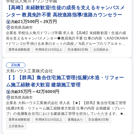
学校法人角川ドワンゴ学園
金 ・固定資産管理 ・年末調整についての取りまとめ ・会計事務所、監査
【高崎】未経験歓迎!生徒の成長を支えるキャンパスメ
法人とのやり取り 募集職種 【高崎市/総務経理】ベテラン歓迎！/バックオ
フィス経験を活かせる/年休125日
ンター 教員免許不要 高校進路指導/進路カウンセラー
21万500円～29万円
月給
群馬県高崎市
企業名 学校法人角川ドワンゴ学園 求人名 【高崎】未経験歓迎！生徒の成
長を支えるキャンパスメンター◆教員免許不要 仕事の内容 ＼KADOKAWA
×ドワンゴが手掛ける未来のネットの高校／ N高グループのリアルキャン
パスにて、生徒の成長を支えるメンターを募集いたします。教員免許不要
業界未経験歓迎
年間休日120日以上
完全週休2日制
土日祝休み
で、異業種出身の職員も多数活躍しています。 生徒とのコーチング面談や
学園独自のカリキュラムの運営を通して、生徒の目標設定や挑戦を伴走支
援いただきます。 (1)プロジェクト学習の授業の実施：当学園オリジナル
正社員
授業のプロジェクトNや21世紀型スキル学習などPBL（プロジェクト学
大和ハウス工業株式会社
習）の実施 (2)生徒指導・コーチング(3)保護者様との関係作り(4)キャンパ
【 】【群馬】集合住宅施工管理(低層)/木造・リフォー
ス運営(5)人材育成 募集職種 【高崎】未経験歓迎！生徒の成長を支えるキ
ム施工経験者大歓迎 建築施工管理
ャンパスメンター◆教員免許不要
35万円～42万6000円
月給
群馬県高崎市
企業名 大和ハウス工業株式会社 求人名 【★】【群馬】集合住宅施工管理
(低層)/木造・リフォーム施工経験者大歓迎 仕事の内容 企画建築（プレハ
ブ）の低層集合住宅における建築施工管理を担当していただきます。 ■新
築集合住宅の現場における管理項目（安全・品質・工程・コスト・環 境・
業界未経験歓迎
年間休日120日以上
退職金あり
完全週休2日制
人）の管理（計画書作成・実施指示・点検確認・軌道修正）を行ない施主
土日祝休み
様へ良品をお渡しする業務及び、建物引渡し後のアフター点検業務 ■携わ