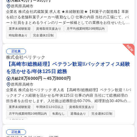
24万円～35万円
月給
群馬県高崎市
企業名 株式会社武蔵製菓 求人名 ★未経験歓迎★【和菓子の製造職】革新
を続ける老舗和菓子メーカー/夜勤なし◎ 仕事の内容 当社の工場にて、パ
ート社員をまとめるラインのリーダー候補としての業務をお任せいたしま
す。5～10人のラインの統括をお任せいたします。いずれは業務管理や教
業界未経験歓迎
資格取得支援あり
月平均残業時間20時間以内
育、仕込みなどもご担当いただきます。 ■工場での製造業務 ■製造機器の
時短勤務あり
完全週休2日制
オペレーション業務 ■原材料の受け入れ ■製造記録・在庫管理などの入力
管理 ■設備の清掃・洗浄・セッティング ※新粉（餅の原料となる粉）を扱
う部門や包装部門、出荷部門などへの配属可能性があります。 募集職種
正社員
★未経験歓迎★【和菓子の製造職】革新を続ける老舗和菓子メーカー/夜勤
株式会社ペリテック
なし◎
【高崎市/総務経理】ベテラン歓迎!/バックオフィス経験
を活かせる/年休125日 総務
28万6000円～45万8000円
月給
群馬県高崎市
企業名 株式会社ペリテック 求人名 【高崎市/総務経理】ベテラン歓迎！/バ
ックオフィス経験を活かせる/年休125日 仕事の内容 当社にて総務経理の
担当者をお任せします。入社後は総務割合60-70%、経理割合30-40%の業
務割合を想定しております。 業務内容の変更範囲：当社業務全般 【以下
業界未経験歓迎
年間休日120日以上
資格取得支援あり
想定される業務です】 ＜総務業務＞ ・社内備品管理、備品発注業務、社
月平均残業時間20時間以内
転勤なし
退職金あり
完全週休2日制
内修繕対応 ・36協定に関する手続き ・有休の管理 ・求人に関する手続
土日祝休み
き、入退社手続き・説明 ・健康診断手配、管理 ・来客対応、業者対応、
電話対応 ・その他庶務業務 ＜経理業務＞ ・入出金管理、売掛金・買掛金
正社員
管理、現預金管理 ・仕訳計上、精算処理、振込手配、納税処理 ・海外送