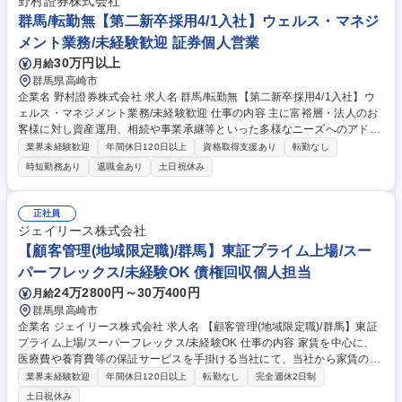
野村證券株式会社
発IT×医療★全国上位8％企業
群馬/転勤無【第二新卒採用4/1入社】ウェルス・マネジ
メント業務/未経験歓迎 証券個人営業
30万円以上
月給
群馬県高崎市
企業名 野村證券株式会社 求人名 群馬/転勤無【第二新卒採用4/1入社】ウ
ェルス・マネジメント業務/未経験歓迎 仕事の内容 主に富裕層・法人のお
客様に対し資産運用、相続や事業承継等といった多様なニーズへのアドバ
イス等、総合的な観点からのコンサルティングを行います。表面的ではな
業界未経験歓迎
年間休日120日以上
資格取得支援あり
転勤なし
く本質的な課題に向き合うことができるお仕事です 資産全般やソリューシ
時短勤務あり
退職金あり
土日祝休み
ョンに関する幅広い知識が必要になりますが充実した研修で身に着けてい
ただきますのでご安心ください。身に着けたスキルを基にお客様との信頼
関係を構築していき本質的な課題解決をお任せします。 ≪魅力≫野村グル
正社員
ープの全機能を用いた総合コンサルティングサービスの提供により、富裕
ジェイリース株式会社
層や法人のお客様へ付加価値の高いサービスをお届けすることができます
【顧客管理(地域限定職)/群馬】東証プライム上場/スー
募集職種 群馬/転勤無【第二新卒採用4/1入社】ウェルス・マネジメント業
パーフレックス/未経験OK 債権回収個人担当
務/未経験歓迎
24万2800円～30万400円
月給
群馬県高崎市
企業名 ジェイリース株式会社 求人名 【顧客管理(地域限定職)/群馬】東証
プライム上場/スーパーフレックス/未経験OK 仕事の内容 家賃を中心に、
医療費や養育費等の保証サービスを手掛ける当社にて、当社から家賃の支
払いにお困りの入居者さまへ立替え払いを行った際、入居者さまへ連絡を
業界未経験歓迎
年間休日120日以上
転勤なし
完全週休2日制
行い、返済のためのアドバイスをしていただきます。 【具体的には】 ・
土日祝休み