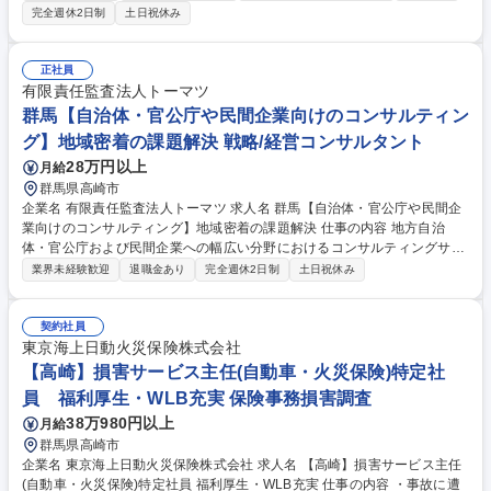
技術者業務をお任せ。 【詳細】当面は、施工管理補助として、検査結果の
完全週休2日制
土日祝休み
集計、プレゼン資料作成、CAD入力支援、確認資料調査資料の作成、施工
管理台帳の作成等にも携わって頂きますが、ゆくゆくは現場管理を主担当
として回して頂けるようになってほしいと思っています。また、安全管
正社員
理、品質管理、工程管理、協力会社との折衝・調整なども行って頂きま
有限責任監査法人トーマツ
す。 ※現場専任の場合、年間2～3物件程度、主任の場合は2～3現場を掛
群馬【自治体・官公庁や民間企業向けのコンサルティン
け持ち頂く事も想定。 募集職種 【群馬/専任監理技術者】★入社祝い金有/
グ】地域密着の課題解決 戦略/経営コンサルタント
土日祝休/休日129日/定年70歳/嘱託社員
28万円以上
月給
群馬県高崎市
企業名 有限責任監査法人トーマツ 求人名 群馬【自治体・官公庁や民間企
業向けのコンサルティング】地域密着の課題解決 仕事の内容 地方自治
体・官公庁および民間企業への幅広い分野におけるコンサルティングサー
ビスを提供。クライアントは地場（近県含む）中小・中堅企業～大企業ま
業界未経験歓迎
退職金あり
完全週休2日制
土日祝休み
で、近年では官公庁から依頼される業務も増加しています。 【地方自治
体・官公庁向けコンサルティング】 ■地方創生事業■官民連携事業■地域活
性化、地域ブランディング戦略 【中小・中堅～大企業向け経営コンサルテ
契約社員
ィング】 ■事業再生支援業務■M＆A関連業務■経営管理制度■事業計画策定
東京海上日動火災保険株式会社
■管理会計・原価管理制度構築 ■人事制度の策定や運用■情報システム・業
【高崎】損害サービス主任(自動車・火災保険)特定社
務プロセス（DX）■内部統制・ガバナンス■IPO■事業承継■サステナビリ
員 福利厚生・WLB充実 保険事務損害調査
ティ■その他経営基盤整備全般 募集職種 群馬【自治体・官公庁や民間企業
38万980円以上
月給
向けのコンサルティング】地域密着の課題解決
群馬県高崎市
企業名 東京海上日動火災保険株式会社 求人名 【高崎】損害サービス主任
(自動車・火災保険)特定社員 福利厚生・WLB充実 仕事の内容 ・事故に遭