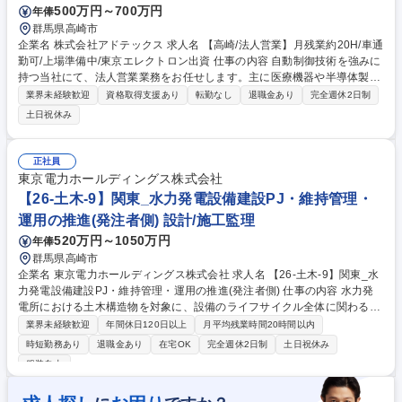
富士フイルムG/印刷業界出身歓迎
500万円～700万円
年俸
群馬県高崎市
企業名 株式会社アドテックス 求人名 【高崎/法人営業】月残業約20H/車通
勤可/上場準備中/東京エレクトロン出資 仕事の内容 自動制御技術を強みに
持つ当社にて、法人営業業務をお任せします。主に医療機器や半導体製造
装置メーカーなどの既存顧客に対する、自社製品や新技術の提案営業全般
業界未経験歓迎
資格取得支援あり
転勤なし
退職金あり
完全週休2日制
をリードしていただきます。 【業務詳細】■大手半導体装置メーカーや医
土日祝休み
療機器メーカーへの提案と深耕営業■顧客の要望（温度制御やワイヤレス
給電等）のヒアリングと要件化■社内の回路・ソフトウェア設計エンジニ
アとの仕様や納期調整■新技術や自社製品導入に向けたプレゼン、見積作
正社員
成、および交渉■主要株主である大手企業との共同プロジェクトにおける
東京電力ホールディングス株式会社
窓口業務■市場トレンドや競合の調査、および新規顧客開拓に向けたアプ
【26-土木-9】関東_水力発電設備建設PJ・維持管理・
ローチ 等 募集職種 【高崎/法人営業】月残業約20H/車通勤可/上場準備中/
運用の推進(発注者側) 設計/施工監理
東京エレクトロン出資
520万円～1050万円
年俸
群馬県高崎市
企業名 東京電力ホールディングス株式会社 求人名 【26-土木-9】関東_水
力発電設備建設PJ・維持管理・運用の推進(発注者側) 仕事の内容 水力発
電所における土木構造物を対象に、設備のライフサイクル全体に関わる、
計画・設計、積算、工事監理、維持管理・運用に関わる業務を発注者とし
業界未経験歓迎
年間休日120日以上
月平均残業時間20時間以内
て推進していただきます。 ※工事実務はゼネコン等に発注 ■水力発電所土
時短勤務あり
退職金あり
在宅OK
完全週休2日制
土日祝休み
木構造物に関する調査および計画立案 ■土木構造物の設計業務(構造、工事
服装自由
設計を含む) ■積算および工事監理 ■設備の保守管理、運用に関する技術的
検討・改善 【対象構造物】ダム、水路、水圧管路、サージタンク、ゲート