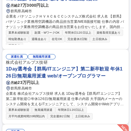
群馬(高崎市)【経理BPOプロジェクトマネージャー】在宅勤務可/年休120
27万3000円以上
月給
日
群馬県高崎市
企業名 パナソニックＨＶＡＣ＆ＣＣシステムズ株式会社 求人名 【群馬】
パナソニック業務用空調機器の商品担当営業/WEB面接可能 仕事の内容 パ
ナソニック業務用空調機器の商品担当営業をお任せいたします。国内担当
エリアに対する業務用空調の販売推進とエリアマーケティングを通じ、販
業界未経験歓迎
副業・WワークOK
年間休日120日以上
資格取得支援あり
売の拡大を目指して頂きます。 【具体的には】■社内関連部署や空調販売
時短勤務あり
退職金あり
在宅OK
完全週休2日制
土日祝休み
に関わるパナソニックグループの各エリア営業所と連携をしながら 担当エ
服装自由
リアのマーケティング、拡販活動を展開。当社製品が売れる仕組みを構築
し販売の拡大を目指す。 ■パナソニックグループ営業所と連携しながら流
派遣社員
無期雇用派遣
通代理店や工事会社様に商品をよりご理解頂く為、研修会を行ったり、販
株式会社アルプス技研
売を伸ばす為、イベントやキャンペーン、コンテストなども社内企画部門
1Day選考会【群馬/ITエンジニア】第二新卒歓迎 年休1
と連携しつつ実施 募集職種 【群馬】パナソニック業務用空調機器の商品
担当営業/WEB面接可能
26日/無期雇用派遣 web/オープンプログラマー
23万円以上
月給
群馬県高崎市
企業名 株式会社アルプス技研 求人名 1Day選考会【群馬/ITエンジニア】
第二新卒歓迎◎年休126日/無期雇用派遣 仕事の内容 大手国内メーカーの
システム開発を支えるITエンジニアとして、システム開発やWebアプリケ
ーション開発などの顧客先業務をお任せ。 先輩技術者のもと、大手企業で
業界未経験歓迎
無期雇用派遣
年間休日120日以上
エンジニアとしてのスキルを伸ばすことが可能です！ 【応募後の流れ】応
月平均残業時間20時間以内
完全週休2日制
土日祝休み
募後、書類選考実施→書類通過の場合、選考会のご案内を送付いたしま
す。(ご経験によって選考回数変更の可能性有) 【勤務地】北関東（埼玉・
栃木・群馬・茨城）のエリア内で配属が可能となります。ご希望の勤務地