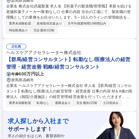
群馬県高崎市
企業名 株式会社武蔵製菓 求人名 【和菓子の製造職/管理職】革新を続ける
老舗和菓子メーカー/夜勤なし◎ 仕事の内容 当社の工場にて、製造職の管
理職としての業務をお任せいたします。5～10人のラインの管理統括をお
任せいたします。業務管理や教育、仕込みなどもご担当いただきます。 ■
業界未経験歓迎
資格取得支援あり
月平均残業時間20時間以内
製造ラインの業務管理、人員配置、教育 ■工場での製造業務、製造機器の
時短勤務あり
完全週休2日制
オペレーション業務 ■原材料の受け入れ ■製造記録・在庫管理などの入力
管理 ■設備の清掃・洗浄・セッティング ※新粉（餅の原料となる粉）を扱
う部門や包装部門、出荷部門などへの配属可能性があります。 募集職種
正社員
【和菓子の製造職/管理職】革新を続ける老舗和菓子メーカー/夜勤なし◎
ヘルスケアアクセラレーター株式会社
【群馬/経営コンサルタント】転勤なし/医療法人の経営
管理・経営改善 戦略/経営コンサルタント
600万円以上
年俸
群馬県高崎市
企業名 ヘルスケアアクセラレーター株式会社 求人名 【群馬/経営コンサル
タント】転勤なし/医療法人の経営管理・経営改善 仕事の内容 M＆A後の医
療法人（病院/介護施設）の経営管理/経営改善を行っていただきます。一
口に医療法人の経営といっても、業務内容は非常に多岐にわたります。社
業界未経験歓迎
転勤なし
退職金あり
完全週休2日制
土日祝休み
内では「経営はビジネスの総合格闘技」と例えます。 ■金融機関や行政と
の調整 ■診療報酬や介護報酬の請求適正化 ■コストの適正化 ■顧客獲得
（営業）■組織改善 ■人事制度の見直し ■医師含む採用の強化 ■適正人員数
求人探し
入社まで
から
の管理 ■建物維持管理 【業務詳細】収益改善/費用削減/組織改善/環境改善/
サポートします！
行政対応/資金管理/事業開設/事業撤退 募集職種 【群馬/経営コンサルタン
ト】転勤なし/医療法人の経営管理・経営改善
求人の紹介をはじめ、書類添削や