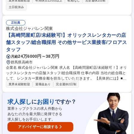
開発を主導していただきます。製品の「心臓部」を担う多様なプロジェク
業界未経験歓迎
年間休日120日以上
転勤なし
完全週休2日制
トに参画し高度な技術力を駆使して製品価値の核を創造する業務です。
土日祝休み
【具体的には】組み込みソフトウェア開発業務 （使用言語：Ｃ＋＋、Ｃ言
語） ■新規プロジェクトや、改修プロジェクトの要件定義、仕様検討 ■メ
ンバーと一緒に開発、プログラム作成、テスト、レビュー 募集職種 高崎
正社員
【組込みエンジニア】年休129日/自動車から産業用機器まで/残業ほぼ無し
株式会社ジャパレン関東
【高崎問屋町店/未経験可!】オリックスレンタカーの店
舗スタッフ/総合職採用 その他サービス業接客/フロアス
タッフ
24万6000円～38万円
月給
群馬県高崎市
企業名 株式会社ジャパレン関東 求人名 【高崎問屋町店/未経験可！】オリ
ックスレンタカーの店舗スタッフ/総合職採用 仕事の内容 当社の総合職と
して、レンタカー業務全般を担当していただきます。 【具体的には】■外
販営業：月約20件程訪問をしていただきます。ほとんどが既存顧客でルー
業界未経験歓迎
退職金あり
完全週休2日制
トで回っていただきます。 ※ノルマなどもございませんのでご安心くださ
い。 ■店舗内事務作業：立て替えの清算等、簡単な経理業務を行っていた
だきます。シフト表の作成等の勤怠の管理をしていただきます。 ■その他
求人探し
お困り
に
ですか？
社内での提出物の作成。※難しい業務ではないため経理経験ない方でも問
業界トップクラスの求人件数から
題ございません。 ■レンタカーの手配■電話対応、来店対応 等 募集職種
あなたの力を最大限に発揮できる
【高崎問屋町店/未経験可！】オリックスレンタカーの店舗スタッフ/総合
求人探しをお手伝いします。
職採用
アドバイザーに相談する