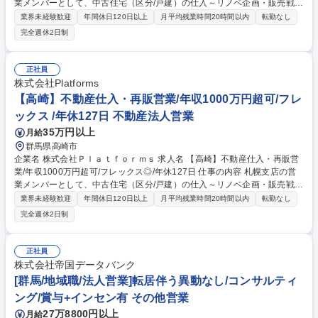
業メンバーとして、中古住宅（区分/戸建）の仕入～リノベ企画・販売戦略
～再販まで一気通貫で担当。仲介会社との関係構築を軸に、少数精鋭拠点
業界未経験歓迎
年間休日120日以上
月平均残業時間20時間以内
転勤なし
の業績を伸ばしていただきます。 仲介会社への営業で物件情報を獲得し、
完全週休2日制
日々の訪問で関係を深めながら、区分マンション・戸建中心の買取再販を
推進。■市場/相場調査・現地調査 ■仕入候補探索・取得交渉 ■リノベ方針/
収支計画策定 ■工事会社との原価/工程調整 ■販売資料作成・販売戦略 ■契
正社員
約書類/重説・引渡しまで対応。必要に応じ金融機関・士業とも連携。少数
株式会社Platforms
精鋭の体制で案件を高速回転し、裁量も大。将来は支店長も目指せます！
【高崎】不動産仕入・再販営業/年収1000万円超可/フレ
募集職種 【高崎】不動産仕入・再販営業/年収1000万円超可/フレックス
ックス /年休127日 不動産法人営業
◎/年休127日
35万円以上
月給
群馬県高崎市
企業名 株式会社Ｐｌａｔｆｏｒｍｓ 求人名 【高崎】不動産仕入・再販営
業/年収1000万円超可/フレックス◎/年休127日 仕事の内容 札幌支店の営
業メンバーとして、中古住宅（区分/戸建）の仕入～リノベ企画・販売戦略
～再販まで一気通貫で担当。仲介会社との関係構築を軸に、少数精鋭拠点
業界未経験歓迎
年間休日120日以上
月平均残業時間20時間以内
転勤なし
の業績を伸ばしていただきます。 仲介会社への営業で物件情報を獲得し、
完全週休2日制
日々の訪問で関係を深めながら、区分マンション・戸建中心の買取再販を
推進。■市場/相場調査・現地調査 ■仕入候補探索・取得交渉 ■リノベ方針/
収支計画策定 ■工事会社との原価/工程調整 ■販売資料作成・販売戦略 ■契
正社員
約書類/重説・引渡しまで対応。必要に応じ金融機関・士業とも連携。少数
株式会社帝国データバンク
精鋭の体制で案件を高速回転し、裁量も大。将来は支店長も目指せます！
[群馬/地域職/法人営業]転居伴う異動なし/コンサルティ
募集職種 【高崎】不動産仕入・再販営業/年収1000万円超可/フレックス
ング/賞与+インセン有 その他営業
◎/年休127日
27万8800円以上
月給