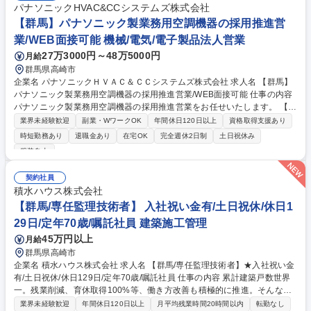
パナソニックHVAC&CCシステムズ株式会社
【群馬】パナソニック製業務用空調機器の採用推進営
業/WEB面接可能 機械/電気/電子製品法人営業
27万3000円～48万5000円
月給
群馬県高崎市
企業名 パナソニックＨＶＡＣ＆ＣＣシステムズ株式会社 求人名 【群馬】
パナソニック製業務用空調機器の採用推進営業/WEB面接可能 仕事の内容
パナソニック製業務用空調機器の採用推進営業をお任せいたします。 【業
務内容】■設計事務所へアプローチをして頂き、当社商品のスペックイン
業界未経験歓迎
副業・WワークOK
年間休日120日以上
資格取得支援あり
活動を行って頂きます。 ■スペックイン後もゼネコン、サブコン、流通代
時短勤務あり
退職金あり
在宅OK
完全週休2日制
土日祝休み
理店と縦追い営業を実施し 受注につなげる仕事になります。■具体的な対
服装自由
象は設計事務所、ゼネコン、サブコンを中心に活動を行い、物件が他社に
切り替えられることなく進んでいるか縦追い営業を行う。■最終的に流通
契約社員
代理店を特定しパナソニックグループ営業所や空質空調社担当へパスをし
積水ハウス株式会社
て頂き、確実に受注につなげていく。 募集職種 【群馬】パナソニック製
【群馬/専任監理技術者】 入社祝い金有/土日祝休/休日1
業務用空調機器の採用推進営業/WEB面接可能
29日/定年70歳/嘱託社員 建築施工管理
45万円以上
月給
群馬県高崎市
企業名 積水ハウス株式会社 求人名 【群馬/専任監理技術者】★入社祝い金
有/土日祝休/休日129日/定年70歳/嘱託社員 仕事の内容 累計建築戸数世界
一。残業削減、育休取得100%等、働き方改善も積極的に推進。そんな当
社にて、配置技術者として一般建築物現場専任の監理技術者業務又は主任
業界未経験歓迎
年間休日120日以上
月平均残業時間20時間以内
転勤なし