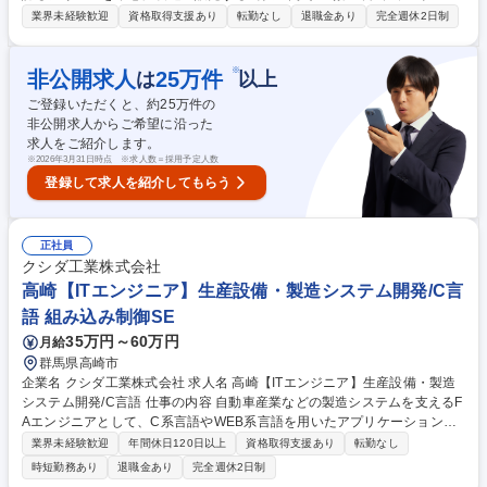
計画した生産予定に対し、適切な原料資材の手配と供給計画の立案やサプ
業界未経験歓迎
資格取得支援あり
転勤なし
退職金あり
完全週休2日制
ライヤーとの納期調整などをお任せします。 ■目標の設定と、達成までの
プロセスを作成する■生産計画を基にした原材料の購入計画を作成■年間を
通した在庫数及び在庫金額のコントロールを行い管理する■SAPデータ処
※
非公開求人
25
万件
は
以上
理■生産実績に伴うデータ集積およびロス分析■原料の移動指示書の作成■
ご登録いただくと、約
25
万件の
棚卸に関する資料の取りまとめ■コストセービングの計画立案と実行 [変更
非公開求人からご希望に沿った
の範囲：会社の定める業務] 募集職種 高崎【原材料調達担当】世界シェア
求人をご紹介します。
No.1シリアルメーカー/設立60年以上の安定性
※
2026年3月31日時点 ※求人数＝採用予定人数
登録して求人を紹介してもらう
正社員
クシダ工業株式会社
高崎【ITエンジニア】生産設備・製造システム開発/C言
語 組み込み制御SE
35万円～60万円
月給
群馬県高崎市
企業名 クシダ工業株式会社 求人名 高崎【ITエンジニア】生産設備・製造
システム開発/C言語 仕事の内容 自動車産業などの製造システムを支えるF
Aエンジニアとして、C系言語やWEB系言語を用いたアプリケーション開
発や生産管理システムの構築・運用をお任せします。 工場向けアプリケー
業界未経験歓迎
年間休日120日以上
資格取得支援あり
転勤なし
ションや生産管理・監視システムの開発・運用を担当。PLCや上位システ
時短勤務あり
退職金あり
完全週休2日制
ムとの通信制御、機能改修、トラブル対応に加え、顧客との仕様打合せや