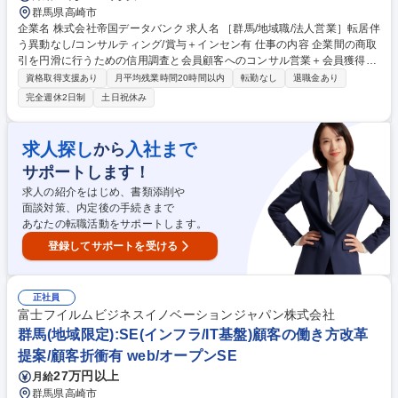
群馬県高崎市
企業名 株式会社帝国データバンク 求人名 ［群馬/地域職/法人営業］転居伴
う異動なし/コンサルティング/賞与＋インセン有 仕事の内容 企業間の商取
引を円滑に行うための信用調査と会員顧客へのコンサル営業＋会員獲得営
業(飛び込みなし) を行います。入社後約1年は習熟期間と位置づけ営業目
資格取得支援あり
月平均残業時間20時間以内
転勤なし
退職金あり
標はほとんど無し。9割の人が目標達成する環境です。 ■信用調査(約80項
完全週休2日制
土日祝休み
目)：事業内容やビジネスモデル、財務状況の聞き取り ■コンサル営業：業
界動向・市場情報等のデータベース提供、新規顧客先への信用調査の実
施、後継者育成・事業承継支援等独自サービスの提案 【魅力】担当顧客に
求人探し
入社まで
から
対し長期伴走型の課題解決支援を行う事ができ、売り切り営業では無いこ
サポートします！
とから自らの提案による企業の改善を間近に感じられます。経営層との対
峙機会が多く様々なスキル向上が期待できます。 募集職種 ［群馬/地域職/
求人の紹介をはじめ、書類添削や
法人営業］転居伴う異動なし/コンサルティング/賞与＋インセン有
面談対策、内定後の手続きまで
あなたの転職活動をサポートします。
登録してサポートを受ける
正社員
富士フイルムビジネスイノベーションジャパン株式会社
群馬(地域限定):SE(インフラ/IT基盤)顧客の働き方改革
提案/顧客折衝有 web/オープンSE
27万円以上
月給
群馬県高崎市