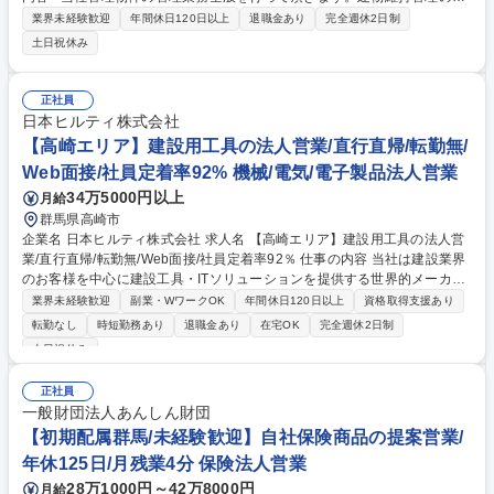
のメンテナンス業務、テナントからの問い合わせ対応等がメインです。ま
業界未経験歓迎
年間休日120日以上
退職金あり
完全週休2日制
た、一部建築工事の施工管理業務も発生する可能性もあります。 【詳
土日祝休み
細】・問い合わせ対応：テナント様やオーナー様からの建物に関する問い
合わせの対応 ・工事手配：物件に異常がないかの確認。修繕が必要な場合
は工事を手配 ・状況報告書作成：建物の状況や工事内容についてテナント
正社員
様やオーナー様へ報告 ※建物の改変は行いません。 募集職種 高崎【施設
日本ヒルティ株式会社
管理/店舗・商業施設】土日祝休/フレックス/福利厚生充実★給与改定
【高崎エリア】建設用工具の法人営業/直行直帰/転勤無/
Web面接/社員定着率92% 機械/電気/電子製品法人営業
34万5000円以上
月給
群馬県高崎市
企業名 日本ヒルティ株式会社 求人名 【高崎エリア】建設用工具の法人営
業/直行直帰/転勤無/Web面接/社員定着率92％ 仕事の内容 当社は建設業界
のお客様を中心に建設工具・ITソリューションを提供する世界的メーカー
ヒルティコーポレーションの日本法人です。そんな当社にて建設用工具の
業界未経験歓迎
副業・WワークOK
年間休日120日以上
資格取得支援あり
法人営業業務をお任せ致します。 既存顧客への深堀営業を中心に新規開拓
転勤なし
時短勤務あり
退職金あり
在宅OK
完全週休2日制
につきましてもお任せ致します。営業シーンのイメージとしては、■担当
土日祝休み
エリアの建設現場を2～3件訪問頂き、実際に使用される方の生の声を確認
■顧客本社にて経営者などに製品のプレゼン■建設事務所を訪問し、キーパ
正社員
ーソンと商談等になります。 ※入社後約半年間の研修にて、座学講習、製
一般財団法人あんしん財団
品デモ、営業動向などを通じて営業手法や製品知識は習得可能ですので、
【初期配属群馬/未経験歓迎】自社保険商品の提案営業/
未経験の方もご安心下さい。 募集職種 【高崎エリア】建設用工具の法人
営業/直行直帰/転勤無/Web面接/社員定着率92％
年休125日/月残業4分 保険法人営業
28万1000円～42万8000円
月給