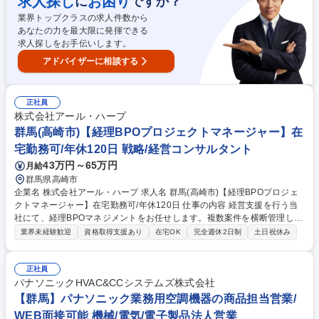
求人探し
お困り
に
ですか？
機器類等 【働き方】担当案件や勤務地にもよりますが、リモートワークや
フレックス制度を活用。休暇も業務状況に応じて調整しやすい環境です。
業界トップクラスの求人件数から
募集職種 【26-土木-9】関東_水力発電設備建設PJ・維持管理・運用の推
あなたの力を最大限に発揮できる
進(発注者側)
求人探しをお手伝いします。
アドバイザーに相談する
正社員
株式会社アール・ハープ
群馬(高崎市)【経理BPOプロジェクトマネージャー】在
宅勤務可/年休120日 戦略/経営コンサルタント
43万円～65万円
月給
群馬県高崎市
企業名 株式会社アール・ハープ 求人名 群馬(高崎市)【経理BPOプロジェ
クトマネージャー】在宅勤務可/年休120日 仕事の内容 経営支援を行う当
社にて、経理BPOマネジメントをお任せします。複数案件を横断管理し、
チームと連携しながら安定した経理業務の提供をリード。顧客先常駐はな
業界未経験歓迎
資格取得支援あり
在宅OK
完全週休2日制
土日祝休み
く社内勤務とリモートのハイブリッドワークです。 ■BPOプロジェクトマ
ネジメント：複数BPO案件の統括管理、担当メンバーや顧客との折衝、円
滑な案件進行のリード ■業務構築・BPR推進（希望考慮）：新規案件立ち
正社員
上げに伴う業務設計や体制構築、会計・業務システム導入支援、オペレー
パナソニックHVAC&CCシステムズ株式会社
ションの標準化・仕組み化の推進等。様々な業種のクライアント企業の経
【群馬】パナソニック業務用空調機器の商品担当営業/
理業務を担い、非常に幅広い実務経験を積むことが可能です。 募集職種
WEB面接可能 機械/電気/電子製品法人営業