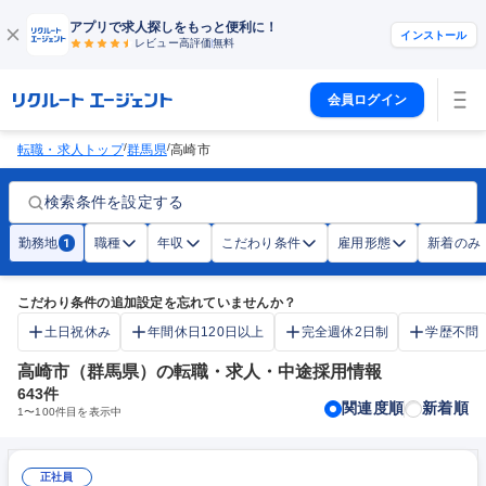
アプリで求人探しをもっと便利に！
インストール
レビュー高評価
無料
会員ログイン
/
/
転職・求人トップ
群馬県
高崎市
検索条件を設定する
勤務地
職種
年収
こだわり条件
雇用形態
新着のみ
1
こだわり条件の追加設定を忘れていませんか？
土日祝休み
年間休日120日以上
完全週休2日制
学歴不問
高崎市（群馬県）の転職・求人・中途採用情報
643
件
関連度順
新着順
1
〜
100
件目を表示中
正社員