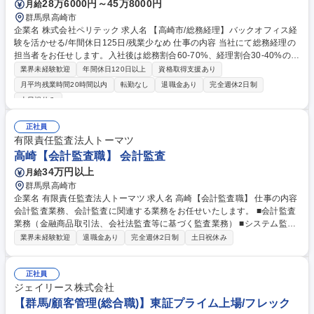
28万6000円～45万8000円
月給
群馬県高崎市
企業名 株式会社ペリテック 求人名 【高崎市/総務経理】バックオフィス経
験を活かせる/年間休日125日/残業少なめ 仕事の内容 当社にて総務経理の
担当者をお任せします。入社後は総務割合60-70%、経理割合30-40%の業
務割合を想定しております。 業務内容の変更範囲：当社業務全般 【以下
業界未経験歓迎
年間休日120日以上
資格取得支援あり
想定される業務です】 ＜総務業務＞ ・社内備品管理、備品発注業務、社
月平均残業時間20時間以内
転勤なし
退職金あり
完全週休2日制
内修繕対応 ・36協定に関する手続き ・有休の管理 ・求人に関する手続
土日祝休み
き、入退社手続き・説明 ・健康診断手配、管理 ・来客対応、業者対応、
電話対応 ・その他庶務業務 ＜経理業務＞ ・入出金管理、売掛金・買掛金
正社員
管理、現預金管理 ・仕訳計上、精算処理、振込手配、納税処理 ・海外送
有限責任監査法人トーマツ
金 ・固定資産管理 ・年末調整についての取りまとめ ・会計事務所、監査
高崎【会計監査職】 会計監査
法人とのやり取り 募集職種 【高崎市/総務経理】バックオフィス経験を活
かせる/年間休日125日/残業少なめ
34万円以上
月給
群馬県高崎市
企業名 有限責任監査法人トーマツ 求人名 高崎【会計監査職】 仕事の内容
会計監査業務、会計監査に関連する業務をお任せいたします。 ■会計監査
業務（金融商品取引法、会社法監査等に基づく監査業務） ■システム監査
■株式上場支援■各種アドバイザリーサービス ■金融関連サービス■ベンチ
業界未経験歓迎
退職金あり
完全週休2日制
土日祝休み
ャーサポート 【特徴】 ・所定労働時間/日 7時間0分 ・多様な業界、規模
の企業の会計監査案件への配属を想定しています ・会計監査の知見を基
に、将来的に、アドバイザリー/コンサルティング業務に軸足を移すことも
正社員
ジェイリース株式会社
可能です 募集職種 高崎【会計監査職】
【群馬/顧客管理(総合職)】東証プライム上場/フレック