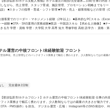
ながら、売上管理、スタッフ育成、施設管理、プロモーション戦略までをリードしていた
） ■スタッフの指導・育成・シフト管理 ■予約・売上・顧客情報などの管理（OT
クイン・チェックアウト・クレーム対応等） ■地域との連携・PR施策・イベント企画
客業でのリーダー・マネジメント経験（2年以上） ■基本的なPCスキル（Excel、Wo
ャー経験 ■OTA・SNS運用の実務経験■英語・中国語スキル 【求める人物像】 
る方 ■数値管理に抵抗がなく、計画的に改善できる方 学歴・資格 学歴：大学院 大学 高専 短大 専修学校 高校 語
テル運営の中核フロント/未経験歓迎 フロント
た運営効率化、売上管理などのバックオフィス業務まで幅広く携わります。少人数制ならではの裁量
なし
完全週休2日制
幅広く携わります。少人数制ならではの裁量の大きさが魅力です。 フロント・接客： 1日9組のお客様への
・PMS操作）を担当。 デジタル運営・広報： Instagram等のSNS発信や、A