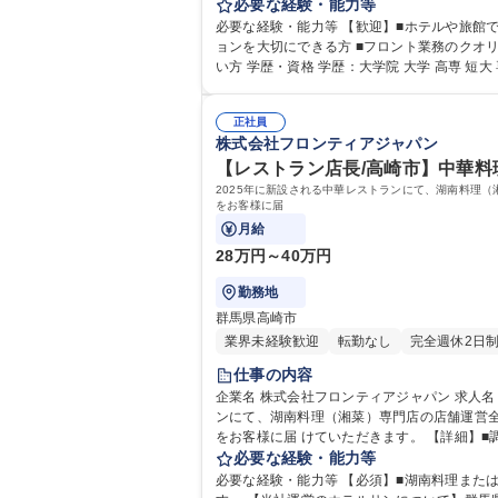
成など、ITを駆使した集客・広報に携わりま
必要な経験・能力等
割も担います。 募集職種 【那須塩
必要な経験・能力等 【歓迎】■ホテルや旅館でのフロント経
ョンを大切にできる方 ■フロント業務のクオリ
い方 学歴・資格 学歴：大学院 大学 高専 
正社員
株式会社フロンティアジャパン
【レストラン店長/高崎市】中華料
2025年に新設される中華レストランにて、湖南料理
をお客様に届
月給
28万円～40万円
勤務地
群馬県高崎市
業界未経験歓迎
転勤なし
完全週休2日
仕事の内容
企業名 株式会社フロンティアジャパン 求人名 【レストラン店長/高崎市】中華料理/調理・接客・マネジメント業務/週休二日制 仕事の内容 2025年に新設される中華レストラ
ンにて、湖南料理（湘菜）専門店の店舗運営
をお客様に届 けていただきます。 【詳細】■調理全般(湖南料理を中心とした中華調理) ■唐辛子や発酵調味料を用いた辛味・酸味・香り豊かな本格湖南料理の提供 ■ホールで
の接客対応 ■お客様に湖南料理の魅力を伝え
必要な経験・能力等
必要な経験・能力等 【必須】■湖南料理また