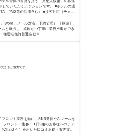
だくポジションです。 ■ホテルの運
A、PMS等の活用含む） ■接客対応（チェッ
 等 募集職種 【那須塩原市/ホテル支配人候補】ホテル運営の統括/完全週休二日制
rd、メール対応、予約管理） 【歓迎】
■チームと連携し、柔軟かつ丁寧に業務推進ができ
学力： 資格：第一種運転免許普通自動車
の大きさが魅力です。
チェ
I（ChatGPT）を用いた口コミ返信・案内文作