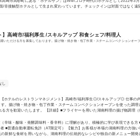
面/非接触型ホテルとして生まれ変わっています。チェックインは対面ではなく遠
学歴：大学院 大学 高専 短大 専修学校 高校 語学力： 資格：第一種運転免許
高崎市/福利厚生 /スキルアップ 和食シェフ/料理人
活躍いただける方を募集しております。揚げ物・焼き物・包丁作業・スチームコンベクションオー
なし
ます。揚げ物・焼き物・包丁作業・スチームコンベクションオーブンを使った調理
■スチームコンベクションオーブンを用いた各種湖南料理の仕込み・調理 ■肉・魚
の香辛料やソースを用いた味付け・仕上げ ■手が空いた際の盛り付けや他の補助業務 募
徴（辛味・酸味・発酵調味料・香辛料）に理解があり、積極的に学び表現できる方 
！」と声をか
元の新鮮な食材を用いながら、湖南料理の伝統的なレシピや独自の新メニュー開発
い調理を行う中で、人としても料理人としても大きく成長できます。 学歴・資格 学歴：大学院 大学 高専