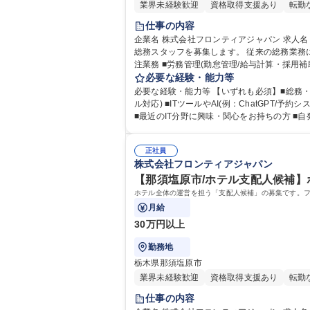
業界未経験歓迎
資格取得支援あり
転勤
仕事の内容
企業名 株式会社フロンティアジャパン 求人名 【高崎市・総務】在宅勤務可/フレックス制/私服OK/総務としてのキャリア構築 仕事の内容 バックオフィスから、現場を支える
総務スタッフを募集します。 従来の総務業務に加え
注業務 ■労務管理(勤怠管理/給与計算・採用補
調整) ■ウェブサイト・Instagram・オン
必要な経験・能力等
必要な経験・能力等 【いずれも必須】■総務・事務の
ル対応) ■ITツールやAI(例：ChatGPT/予約システム/ データ分析ツール等)を理解し業務に活用できる力 【歓迎】 ■将来的に、総務のキャリアを構築し
正社員
株式会社フロンティアジャパン
【那須塩原市/ホテル支配人候補】
ホテル全体の運営を担う「支配人候補」の募集です。
月給
30万円以上
勤務地
栃木県那須塩原市
業界未経験歓迎
資格取得支援あり
転勤
仕事の内容