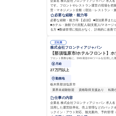
企業名 株式会社フロンティアジャパン 求人名 【那須塩原市/ホテル支配人候補】ホテル運営の統括/完全週休二日制 仕事の内容 ホテル全体の運営を担う「支配人候補」の募集
です。フロントやレストラン運営の現場を把握し
営・マネジメント全般（宿泊・レストラン・施設
必要な経験・能力等
必要な経験・能力等 【必須】 ■宿泊業界または接
■ホテル・旅館での支配人/副支配人/マネージ
正社員
株式会社フロンティアジャパン
【那須塩原市/ホテルフロント】ホ
フロント業務を軸に、SNS発信やAIツールを活用し
月給
27万円以上
勤務地
栃木県那須塩原市
業界未経験歓迎
資格取得支援あり
転勤
仕事の内容
企業名 株式会社フロンティアジャパン 求人名 【那須塩原市/ホテルフロント】ホテル運営の中核フロント/未経験歓迎 仕事の内容 フロント業務を軸に、SNS発信やAIツールを
活用した運営効率化、売上管理などのバックオフィス業務まで
ックイン・アウト対応、観光案内、予約管理（OTA