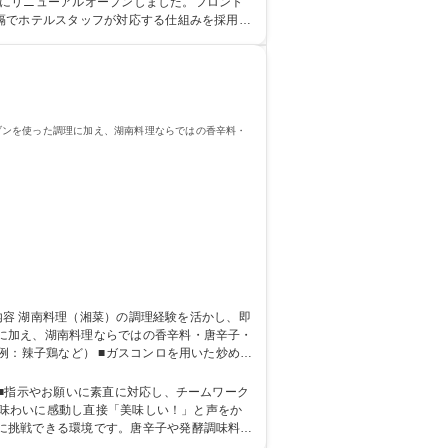
隔でホテルスタッフが対応する仕組みを採用
ブンを使った調理に加え、湖南料理ならではの香辛料・
に加え、湖南料理ならではの香辛料・唐辛子・
・野菜などの下処理、洗いもの ■湖南料理特有
集職種 【ホテルのレストランマネジメント】高崎市/福利厚生◎/スキルアップ◎
■指示やお願いに素直に対応し、チームワーク
に挑戦できる環境です。唐辛子や発酵調味料を
 短大