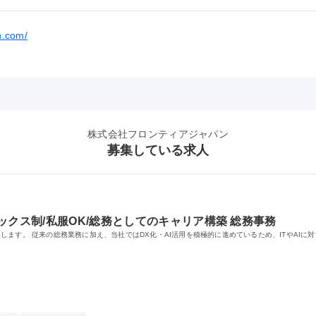
pn.com/
株式会社フロンティアジャパン
募集している求人
ックス制/私服OK/総務としてのキャリア構築 総務事務
ます。 従来の総務業務に加え、当社ではDX化・AI活用を積極的に進めているため、ITやAIに