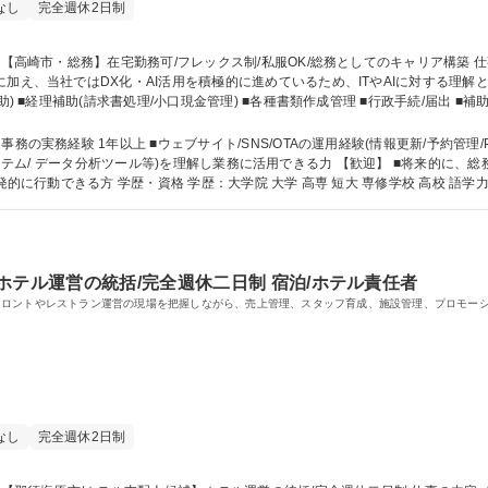
なし
完全週休2日制
、当社ではDX化・AI活用を積極的に進めているため、ITやAIに対する理解と実務活用力
助) ■経理補助(請求書処理/小口現金管理) ■各種書類作成管理 ■行政手続/届出 ■
ライン旅行代理店の管理運用(情報更新/予約管理/PR企画) ■問い合わせ対応 ■ホテル業
タ分析(売上・予約傾向・口コミ等)を通じた経営改善補助 募集職種 【高崎市・総務】在宅勤務可/フレックス制/私服
実務経験 1年以上 ■ウェブサイト/SNS/OTAの運用経験(情報更新/予約管理/PR施策
ていく意欲をお持ちの方
■最近のIT分野に興味・関心をお持ちの方 ■自発的に行動できる方 学歴・資格 学歴：大学院 大学 高専 短大 専修学校 高
ホテル運営の統括/完全週休二日制 宿泊/ホテル責任者
フロントやレストラン運営の現場を把握しながら、売上管理、スタッフ育成、施設管理、プロモー
なし
完全週休2日制