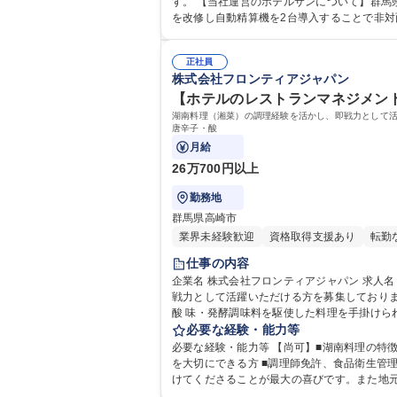
す。 【当社運営のホテルサンについて】群馬県高崎市高砂町にある「ホテルサン」はWithコロナ時代のホテルとして2022年3月にリニューアルオープンしました。フロント
を改修し自動精算機を2台導入することで非対
し、「できるだけ人的接触を避けたい」ゲストから高い支持をいただいております。 学歴・資格 
普通自動車
正社員
株式会社フロンティアジャパン
【ホテルのレストランマネジメント】
湖南料理（湘菜）の調理経験を活かし、即戦力として
唐辛子・酸
月給
26万700円以上
勤務地
群馬県高崎市
業界未経験歓迎
資格取得支援あり
転勤
仕事の内容
企業名 株式会社フロンティアジャパン 求人名 【ホテルのレストランマネジメント】高崎市/福利厚生◎/スキルアップ◎ 仕事の内容 湖南料理（湘菜）の調理経験を活かし、即
戦力として活躍いただける方を募集しており
酸 味・発酵調味料を駆使した料理を手掛けられる方を歓迎いたします。 【詳細】■フライヤーを用いた湖南料理の揚げ物調理（例：辣子鶏など） ■ガスコンロを用いた炒め
物・焼き物（強火を活かした香り高い調理） 
必要な経験・能力等
必要な経験・能力等 【尚可】■湖南料理の特
を大切にできる方 ■調理師免許、食品衛生管理者 ■普通自動車運転免許（AT限定可） 【魅力】お客様が本場の湖南料理の力強い味わいに感動し直接「美味しい
けてくださることが最大の喜びです。また地
使った本格的な辛味・酸味の表現、アレルギー対応など注意深