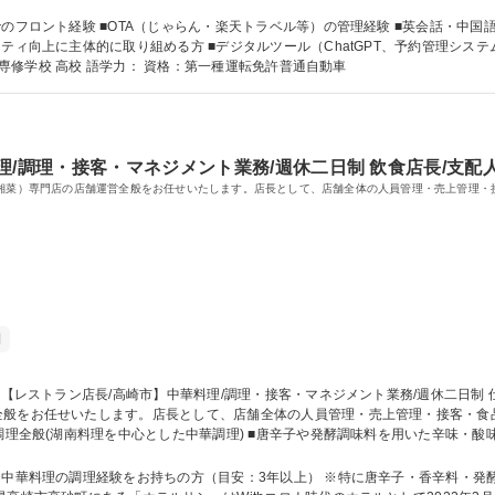
す。 バックオフィス・経営支援： 売上データの集計やシート管理、AIによる業務
原市/ホテルフロント】ホテル運営の中核フロント/未経験歓迎
験 ■OTA（じゃらん・楽天トラベル等）の管理経験 ■英会話・中国語のスキル 【求める人物像】 ■
ティ向上に主体的に取り組める方 ■デジタルツール（ChatGPT、予約管理シス
短大 専修学校 高校 語学力： 資格：第一種運転免許普通自動車
理/調理・接客・マネジメント業務/週休二日制 飲食店長/支配
（湘菜）専門店の店舗運営全般をお任せいたします。店長として、店舗全体の人員管理・売上管理
制
全般をお任せいたします。店長として、店舗全体の人員管理・売上管理・接客・食
ながら丁寧な接客 ■アルバイトスタッフの教育・シフト管理 ■食材・備品の発注、
な調達・管理 ■売上管理、サービス品質の向上 募集職種 【レストラン店長/高崎市】中華料理/調理・接客・マネジメント業
は中華料理の調理経験をお持ちの方（目安：3年以上） ※特に唐辛子・香辛料・発