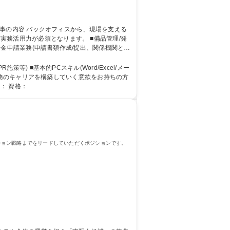
が必須となります。 ■備品管理/発
補助金申請業務(申請書類作成/提出、関係機関との
務効率化に関わるIT・AIツールの運用改善 ■デー
OK/総務としてのキャリア構築
等) ■基本的PCスキル(Word/Excel/メー
校 語学力： 資格：
ション戦略までをリードしていただくポジションです。