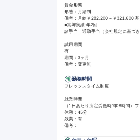
賃金形態

形態：月給制

備考：月給￥282,200～￥321,600 基
■賞与実績:年2回

諸手当：通勤手当（会社規定に基づき
試用期間

有

期間：3ヶ月

備考：変更無
勤務時間
フレックスタイム制度

就業時間

（1日あたり所定労働時間08時間）フレ
休憩：45分

残業：有

備考：