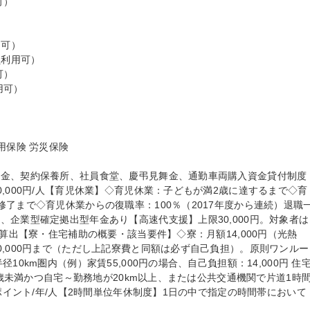
）



可）

利用可）

）

可）

保険 労災保険

金、契約保養所、社員食堂、慶弔見舞金、通勤車両購入資金貸付制度

,000円/人【育児休業】◇育児休業：子どもが満2歳に達するまで◇育
了まで◇育児休業からの復職率：100％（2017年度から連続）退職
、企業型確定拠出型年金あり【高速代支援】上限30,000円。対象者は
て算出【寮・住宅補助の概要・該当要件】◇寮：月額14,000円（光熱
0,000円まで（ただし上記寮費と同額は必ず自己負担）。原則ワンルー
10km圏内（例）家賃55,000円の場合、自己負担額：14,000円 住
35歳未満かつ自宅～勤務地が20km以上、または公共交通機関で片道1時
0ポイント/年/人【2時間単位年休制度】1日の中で指定の時間帯において