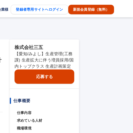
企業様
登録者専用サイトへログイン
新規会員登録（無料）
株式会社三五
【愛知/みよし】生産管理(工務
計
課) 生産拡大に伴う増員採用/国
内トップクラス 生産計画策定
応募する
仕事概要
仕事内容
求めている人材
職場環境