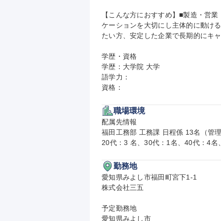
【こんな方におすすめ】■製造・営業
ケーションを大切にし主体的に動け
たい方、安定した企業で長期的にキャ
学歴・資格

学歴：大学院 大学

語学力：

資格：
職場環境
配属先情報

福田工務部 工務課 日程係 13名（管理
20代：3 名、30代：1名、40代：4
勤務地
愛知県みよし市福田町宮下1-1

株式会社三五

予定勤務地

愛知県みよし市
