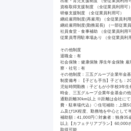
出産・育児支援制度 （全従業員利用可
資格取得支援制度 （全従業員利用可）
研修支援制度 （全従業員利用可）

継続雇用制度(再雇用) （全従業員利用
継続雇用制度(勤務延長) （一部従業員
社員食堂・食事補助 （全従業員利用可
従業員専用駐車場あり （全従業員利用
その他制度

退職金：有

社会保険：健康保険 厚生年金保険 雇用
寮・社宅：有

その他制度：三五グループ企業年金基
制度備考：【子ども手当】子ども：20
児短時間勤務：子どもが小学校3年生修
時金、三五グループ企業年金基金の他
通勤距離30km以上 ※距離は会社に
費・駐車場代込）◇住宅補助：上限5
ム及び1K程度、勤務地を中心として半径
補助額：41,000円◇対象者：独身
以上【カフェテリアプラン】60,00
取得可能