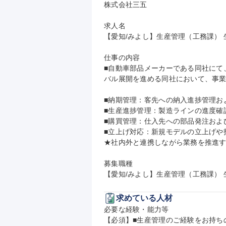
株式会社三五

求人名

【愛知/みよし】生産管理（工務課） 
仕事の内容

■自動車部品メーカーである同社にて
バル展開を進める同社において、事業
■納期管理：客先への納入進捗管理およ
■生産進捗管理：製造ラインの進度確
■購買管理：仕入先への部品発注およ
■立上げ対応：新規モデルの立上げや
★社内外と連携しながら業務を推進す
募集職種

【愛知/みよし】生産管理（工務課）
求めている人材
必要な経験・能力等

【必須】■生産管理のご経験をお持ちの