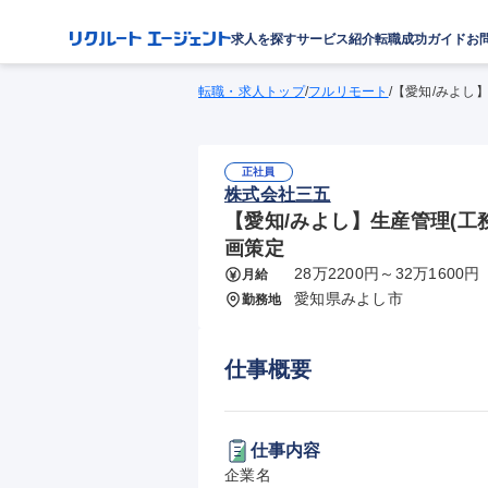
求人を探す
サービス紹介
転職成功ガイド
お
転職・求人トップ
/
フルリモート
/
【愛知/みよし
正社員
株式会社三五
【愛知/みよし】生産管理(工
画策定
28万2200円～32万1600円
月給
愛知県みよし市
勤務地
仕事概要
仕事内容
企業名
