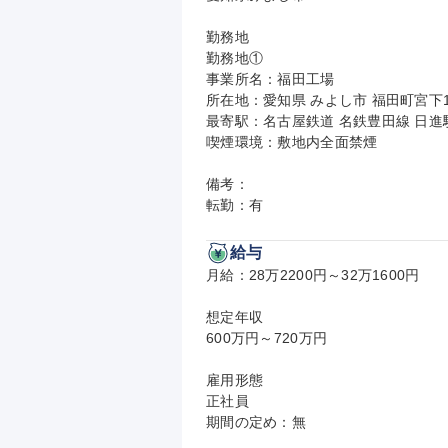
勤務地

勤務地①

事業所名：福田工場

所在地：愛知県 みよし市 福田町宮下1-
最寄駅：名古屋鉄道 名鉄豊田線 日進駅
喫煙環境：敷地内全面禁煙

備考：

転勤：有
給与
月給：28万2200円～32万1600円

想定年収

600万円～720万円

雇用形態

正社員

期間の定め：無
