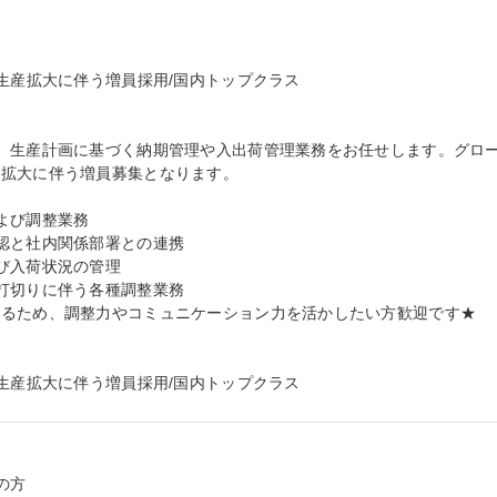
生産拡大に伴う増員採用/国内トップクラス

、生産計画に基づく納期管理や入出荷管理業務をお任せします。グロ
拡大に伴う増員募集となります。

び調整業務

認と社内関係部署との連携

び入荷状況の管理

打切りに伴う各種調整業務

るため、調整力やコミュニケーション力を活かしたい方歓迎です★

 生産拡大に伴う増員採用/国内トップクラス
方
