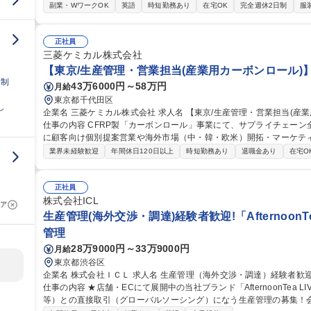
来的に課長代理などをお任せすることを期待しています！ 【業務詳細
副業・WワークOK
英語
時短勤務あり
在宅OK
完全週休2日制
服
タクト、工程進捗管理■出荷予定と納期確認■コスト確認・管理や入力
録や申請■その他 サンプル発送・経費処理 【働き方】 リモート可(週
募集職種 【生産管理】13カ国に展開するグローバルカンパニー/リモ
正社員
三菱ケミカル株式会社
【東京/生産管理・営業担当(産業用カーボンロール)
日制
43万6000円～58万円
月給
東京都千代田区
し
企業名 三菱ケミカル株式会社 求人名 【東京/生産管理・営業担当(産業用カーボンロール)】将来のリーダー候補
仕事の内容 CFRP製「カーボンロール」事業にて、サプライチェー
に顧客向け個別提案営業や海外市場（中・韓・欧米）開拓・マーケテ
す。 【詳細】■生産管理：加工製造委託先管理、受発注、納期・工程管理などサプライチェーン全体の統括■営
業界未経験歓迎
年間休日120日以上
時短勤務あり
退職金あり
在宅O
業：機械・フィルムメーカーへの設計提案(スペックイン)、仕様決定、
国・韓国・欧米)における新規顧客・用途の開拓、試作提案 ※当面は
事業全体を牽引するリーダーとしての活躍を期待します。 募集職種 【東京/生産管理・営業担当(産業用カーボン
正社員
ロール)】将来のリーダー候補
株式会社ICL
ア
生産管理(海外交渉・調達)経験者歓迎!「AfternoonT
管理
28万9000円～33万9000円
月給
東京都渋谷区
企業名 株式会社ＩＣＬ 求人名 生産管理（海外交渉・調達）経験者歓迎！「AfternoonTea LIVING」ブランド展開
仕事の内容 ★店舗・ECにて展開中の当社ブランド「AfternoonTea 
等）との直接取引（グローバルソーシング）になう生産管理の募集！