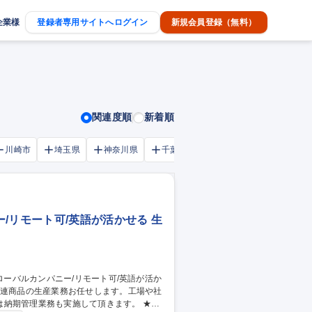
企業様
登録者専用サイトへログイン
新規会員登録（無料）
関連度順
新着順
川崎市
埼玉県
神奈川県
千葉市
大阪府
千葉県
/リモート可/英語が活かせる 生
期管理業務も実施して頂きます。 ★将