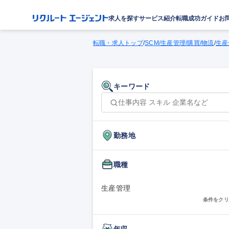
求人を探す
サービス紹介
転職成功ガイド
お
転職・求人トップ
/
SCM/生産管理/購買/物流
/
生産
キーワード
勤務地
職種
生産管理
条件をクリ
年収