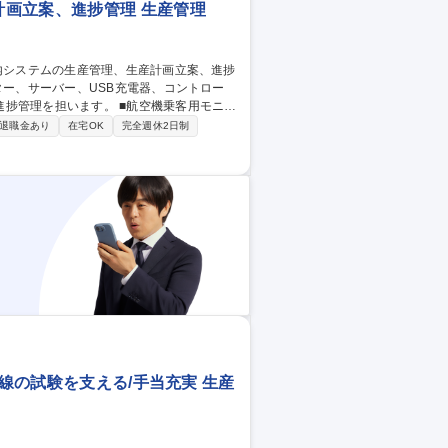
画立案、進捗管理 生産管理
す。 ■航空機乗客用モニタ
等の製品、サービスパーツ管理 ■日次、月次
退職金あり
在宅OK
完全週休2日制
題把握、関係部門との調整 ■航空会社向け受
社を支える事業で、航空業界の回復と成長を
空機向け機内システムの生産管理、生産計画立案、進捗管理
幹線の試験を支える/手当充実 生産