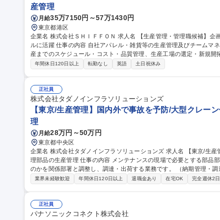
産管理
35万7150円～57万1430円
月給
東京都港区
企業名 株式会社ＳＨＩＦＦＯＮ 求人名 【生産管理・管理職候補】企画～販売まで一貫体制のアパレルでグローバ
ルに活躍 仕事の内容 自社アパレル・雑貨等の生産管理及びチームマネジメントをお任せ。展示会サンプルから量
産までのスケジュール・コスト・品質管理、生産工場の選定・新規開
出張があります ・チームマネジメント・展示会にむけたサンプル製作のスケジュールやコストの管理・自社製品
年間休日120日以上
転勤なし
英語
土日祝休み
のアパレル・雑貨等の量産のスケジュール、コスト、品質の管理・生産
ンナーも在籍しており、密にコミュニケーションをとることが可能で
ーと仕様を担当しているテクニカルセンター（新潟）に4名在籍しております。 募集職種 【生産
正社員
補】企画～販売まで一貫体制のアパレルでグローバルに活躍
株式会社タダノインフラソリューションズ
【東京/生産管理】国内外で事故を予防/大型クレーン
理
28万円～50万円
月給
東京都中央区
企業名 株式会社タダノインフラソリューションズ 求人名 【東京/生産管理】国内外で事故を予防/大型クレーン修
理部品の生産管理 仕事の内容 メンテナンスの現場で必要とする部品部材を、どこへ・いつまでに・いくつ必要な
のかを関係部署と調整し、調達・出荷する業務です。 （納期管理・調達・工程
備を適正に稼働させる要となる、部品調達や出荷管理に関わる生産管理
業界未経験歓迎
年間休日120日以上
退職金あり
在宅OK
完全週休2
材の調達／納期管理／工程調整／出荷管理／設計・据付・品質管理・
の交渉・発注業務／英語を活用した海外工場とのやり取り 募集職種 【東京/生産管理】国内外で事故を予防/大型
クレーン修理部品の生産管理
正社員
パナソニックコネクト株式会社