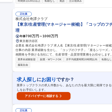
です◎ 【業務】上流（企画）から一気通貫で関わっていただきます。 ■社内関連部署（企画・デザイナー・MD・
年間休日120日以上
転勤なし
英語
土日祝休み
品質管理）と連携した、企画から納品までの品質・コスト・納期管理 
コスト交渉 ■海外展示会などでの新規調達先の開拓 ■仕様書・副資材
材の生産に関われるポジションです◎ 募集職種 生産管理（海外交渉・調達）経験者歓迎！「AfternoonTea LIVIN
正社員
G」ブランド展開
株式会社奇譚クラブ
【東京/生産管理(マネージャー候補)】「コップのフチ
理
700万円～1000万円
年俸
東京都渋谷区
企業名 株式会社奇譚クラブ 求人名 【東京/生産管理(マネージャー候補)】「コップのフチ子」玩具開発/年休120日
仕事の内容 業界経験を生かし、「コップのフチ子」「座るシリーズ
画開発を手掛ける当社にて、生産管理・品質管理業務をお任せします
ジュール 管理および量産時の品質管理を中心にご担当いただきます。【業務詳細】■生産スケジュールの作成およ
業界未経験歓迎
副業・WワークOK
月平均残業時間20時間以内
転勤なし
び工程管理 ■中国工場との納期・仕様・品質に関する調整／交渉 ■受
服装自由
産時の品質管理・改善対応 ■組織およびプロジェクトのマネジメント業務
上を継続的にリリースしており、複数商品を並行して進行します。 募集職種 【東京/生産管理(マネージャー候
補)】「コップのフチ子」玩具開発/年休120日
求人探し
お困り
に
ですか？
業界トップクラスの求人件数から、あなたの力を最大限に発揮できる
しをお手伝いします。
アドバイザーに相談する
正社員