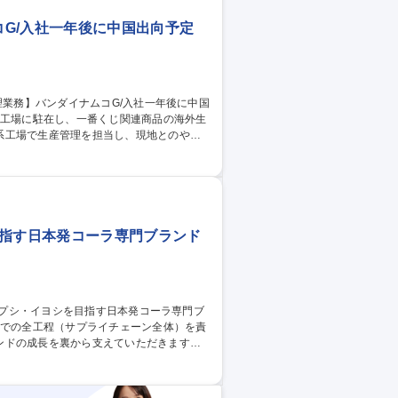
G/入社一年後に中国出向予定
系工場で生産管理を担当し、現地とのやり
を受けながら業務を進めていただきます。
がございます。※出向先は日系工場のため
目指す日本発コーラ専門ブランド
ドの成長を裏から支えていただきます。 ■
に基づく月間の製造計画を立案。 ・現場の調
原料・資材の手配（発注管理） ・原料手
の瓶や容器類、出荷用の梱包資材の在庫管理お