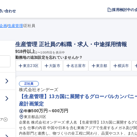
採用検討中の
問い合わせ
企画
/
生産管理
/
正社員
生産管理 正社員の転職・求人・中途採用情報
918
件以上
1
〜
100
件目を表示中
勤務地の追加設定を忘れていませんか？
東京23区
大阪市
名古屋市
東京都
横浜市
正社員
株式会社オンデーズ
【生産管理】13カ国に展開するグローバルカンパニー
産計画策定
500万円～600万円
年俸
東京都品川区
ア
企業名 株式会社オンデーズ 求人名 【生産管理】13カ国に展開するグローバルカンパニー/リモート可/英語が活か
せる 仕事の内容 中国や日本を含む東南アジアで生産するメガネ及び関連商品の生産業務お任せします。工場や社
内各部門と連携し、物づくりの全工程に関わり、品質やコスト、または納