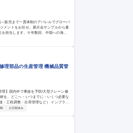
拓を担当します。※年数回、中国への海外
工場の選定・新規開拓 など ※自社にパタ
す。また上記メンバーとは別に、パタンナ
管理・管理職候
修理部品の生産管理 機械品質管
調整・出荷管理など） インフラ設
業務です。 【具体的な業務】 必要部品部
日制
土日祝休み
営業等との社内調整／国内外の協力工場と