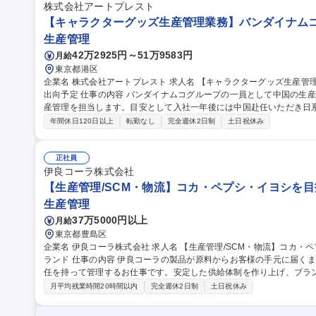
株式会社アートプレスト
【キャラクターグッズ生産管理業務】バンダイナムコ
生産管理
42万2925円～51万9583円
月給
東京都港区
企業名 株式会社アートプレスト 求人名 【キャラクターグッズ生産管理業務】バンダイナムコG/入社一年後に中国
出向予定 仕事の内容 バンダイナムコグループの一員として中国の生産工場に駐在し、一番くじ関連商品の海外生
産管理を担当します。目安として入社一年後には中国赴任いただき日
とりを通じて 品質管理や納期調整を行います。中国等の海外工場との連携を通じて、品質管理、納期調整、生産
年間休日120日以上
転勤なし
完全週休2日制
土日祝休み
スケジュール管理を行います。経験豊富なスペシャリストからの指導
入社一年は国内で生産管理を通し商材の理解を進めながら中国へ出張
中国語スキルは不問です。 募集職種 【キャラクターグッズ生産管理業務】バンダイナムコG/入社一年後に中国出
正社員
向予定
伊良コーラ株式会社
【生産管理/SCM・物流】コカ・ペプシ・イヨシを
生産管理
37万5000円以上
月給
東京都豊島区
企業名 伊良コーラ株式会社 求人名 【生産管理/SCM・物流】コカ・ペプシ・イヨシを目指す日本発コーラ専門ブ
ランド 仕事の内容 伊良コーラの製品が原料からお客様の手元に届くまでの全工程（サプライチェーン全体）を責
任を持って管理するお仕事です。安定した供給体制を作り上げ、ブラン
生産計画・管理 ・製造計画の策定： 翌月の需要予測を実施し、それ
月平均残業時間20時間以内
完全週休2日制
土日祝休み
整・指示： 日々の製造メニューの調整、充填機などの機材準備等。 ■
配： 製造計画確定後、翌月分の原料を発注。 ・資材手配： 製品用