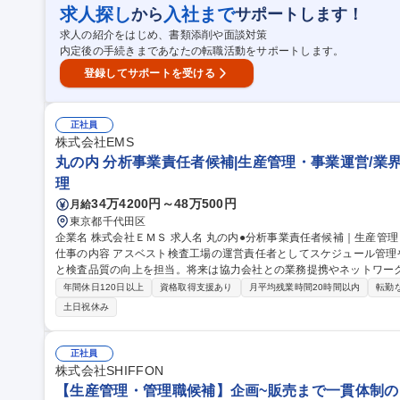
よび発注。 募集職種 【生産管理/SCM・物流】コカ・ペプシ・
求人探し
入社まで
から
サポートします！
求人の紹介をはじめ、書類添削や面談対策
内定後の手続きまであなたの転職活動をサポートします。
登録してサポートを受ける
正社員
株式会社EMS
丸の内 分析事業責任者候補|生産管理・事業運営/業界
理
34万4200円～48万500円
月給
東京都千代田区
企業名 株式会社ＥＭＳ 求人名 丸の内●分析事業責任者候補｜生産管理・事業運営/業界シェアNo１サービス展開
仕事の内容 アスベスト検査工場の運営責任者としてスケジュール管
と検査品質の向上を担当。将来は協力会社との業務提携やネットワーク
検査拠点の進捗・納期管理および効率的な人員配置・作業の割り振り 
年間休日120日以上
資格取得支援あり
月平均残業時間20時間以内
転勤
る業務の仕組み化の実践 ■業務のデジタル化や設備導入による作業効
土日祝休み
の検査機関や協力会社との交渉・打合せおよび関係性構築 ■外部パー
の運営体制強化 ■現場スタッフの指導や意見集約を行い、組織全体での課題解決の推進 募集
責任者候補｜生産管理・事業運営/業界シェアNo１サービス展開
正社員
株式会社SHIFFON
【生産管理・管理職候補】企画~販売まで一貫体制の