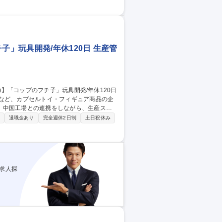
■海外工場との開発・量産進捗管理、および
の作成等 ※季節ものなど、1年間で様々な商
子」玩具開発/年休120日 生産管
」など、カプセルトイ・フィギュア商品の企
。中国工場との連携をしながら、生産スケ
退職金あり
完全週休2日制
土日祝休み
発注に伴う工場との各種調整・確認業務 ■量
 ■メンバー育成業務 等 ※毎月10商品以
求人探