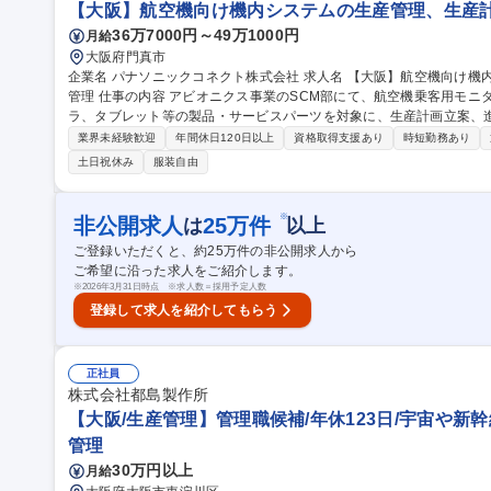
【大阪】航空機向け機内システムの生産管理、生産計
36万7000円～49万1000円
月給
大阪府門真市
企業名 パナソニックコネクト株式会社 求人名 【大阪】航空機向け機内システムの生産管理、生産計画立案、進捗
管理 仕事の内容 アビオニクス事業のSCM部にて、航空機乗客用モニター、サーバー、USB充電器、コントロー
ラ、タブレット等の製品・サービスパーツを対象に、生産計画立案、進捗管理を担いま
ー、サーバー、USB充電器等の生産管理 ■コントローラ、タブレット
業界未経験歓迎
年間休日120日以上
資格取得支援あり
時短勤務あり
の生産計画立案 ■中期生産計画の立案、需給調整 ■生産進捗管理、課
土日祝休み
服装自由
注拡大に伴う生産体制強化 【仕事の魅力】世界300社以上の航空会
支えるSCM経験を積めます。 募集職種 【大阪】航
※
非公開求人
25
万件
は
以上
ご登録いただくと、約
25
万件の非公開求人から
ご希望に沿った求人をご紹介します。
※
2026年3月31日時点 ※求人数＝採用予定人数
登録して求人を紹介してもらう
正社員
株式会社都島製作所
【大阪/生産管理】管理職候補/年休123日/宇宙や新
管理
30万円以上
月給