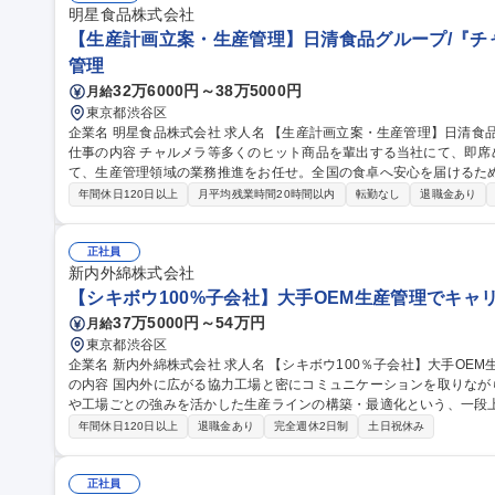
明星食品株式会社
【生産計画立案・生産管理】日清食品グループ/『チ
管理
32万6000円～38万5000円
月給
東京都渋谷区
企業名 明星食品株式会社 求人名 【生産計画立案・生産管理】日清食品グループ/『チャルメラ・一平ちゃん』等
仕事の内容 チャルメラ等多くのヒット商品を輩出する当社にて、即
て、生産管理領域の業務推進をお任せ。全国の食卓へ安心を届けるた
す。 【詳細】 ■生産計画の立案業務 ■生産工場管理業務 ■生産工場（東日本明星・神戸工場・ユニ・スター等）と
年間休日120日以上
月平均残業時間20時間以内
転勤なし
退職金あり
の連絡・連携業務 ■基幹システム（SAP等）のマスター管理業務 募集職種 【生産計画立案・生産管理】日清食品
グループ/『チャルメラ・一平ちゃん』等
正社員
新内外綿株式会社
【シキボウ100%子会社】大手OEM生産管理でキャリ
37万5000円～54万円
月給
東京都渋谷区
企業名 新内外綿株式会社 求人名 【シキボウ100％子会社】大手OEM生産管理でキャリアアップ◎安定×成長 仕事
の内容 国内外に広がる協力工場と密にコミュニケーションを取りな
や工場ごとの強みを活かした生産ラインの構築・最適化という、一段上の
客様からの発注書・縫製依頼書に基づくスケジュール・納期管理 ■ボ
年間休日120日以上
退職金あり
完全週休2日制
土日祝休み
注・手配 ■国内外の縫製工場への発注および納期管理 ■サンプルのサ
びお客様指定の店舗・倉庫への納品調整 募集職種 【シキボウ100％子会社】大手OEM生産管理でキャリアアップ
◎安定×成長
正社員