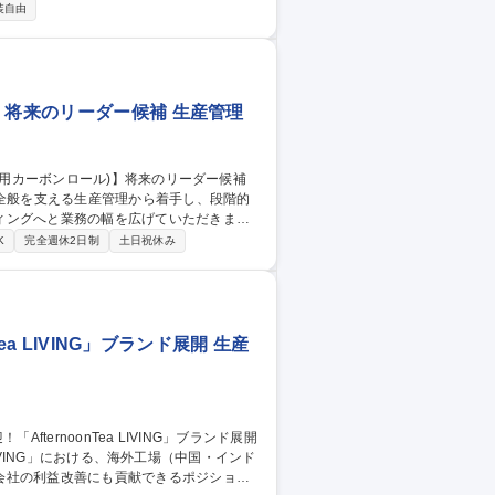
】 ■企画サポート・進捗確認■工場とのコン
装自由
■不良処理関連対応■集計や各種システム登
2回)・基本土日休みで働きやすい環境です。
ート可/英語が活かせる
】将来のリーダー候補 生産管理
ン全般を支える生産管理から着手し、段階的
ィングへと業務の幅を広げていただきま
K
完全週休2日制
土日祝休み
価格交渉、販売実務■市場開拓：海外(中
生産管理を起点に事業理解を深め、将来的に
ea LIVING」ブランド展開 生産
LIVING」における、海外工場（中国・インド
会社の利益改善にも貢献できるポジション