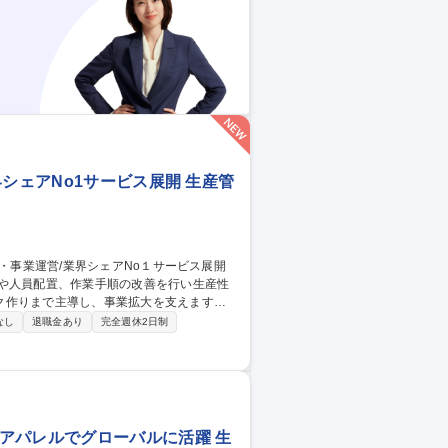
イヨシを目指す日本発コーラ専門ブランド
シェアNo1サービス展開 生産管
理や人員配置、作業手順の改善を行い生産性
作りまで主導し、事業拡大を支えます。 ■
■作業手順書やマニュアルの整備・改善によ
なし
退職金あり
完全週休2日制
率化およびコスト・利益管理 ■提携する外部
トナーを含めた作業手順の再整備および全体
職種 丸の内●分析事業
アパレルでグローバルに活躍 生