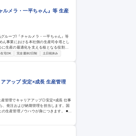
ャルメラ・一平ちゃん』等 生産
席めん事業における本社側の生産司令塔とし
めに生産の最適化を支える核となる役割で
在宅OK
完全週休2日制
土日祝休み
アアップ 安定×成長 生産管理
がら、発注および納期管理を担当します。国
生産管理ノウハウが身につきます。 ■お
タン・ファスナー・生地など必要部材の発
イズ確認（採寸）・検品作業 ■出荷手配およ