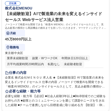
マネジメント職として活躍したい 【尚可】■人事、労務、採用、教育業務
幅広く経験を積みたい意欲がある方に最適な環境です。 募集職種 【総
正社員
のご経験 ■労務管理（給与計算・社会保険手続き・勤怠管理など）の経験
株式会社MENOU
務・人事】未経験歓迎/日立グループ/組織運営を支えるゼネラリストを目
■衛生管理者の資格をお持ちの方 学歴・資格 学歴：大学院 大学 高専 短大
指す
専修学校 高校 語学力： 資格：
【未経験歓迎】AIで製造業の未来を変えるインサイド
セールス Webサービス法人営業
ノーコードで検査AIを開発できる「検査AI MENOU」のインサイドセールスとして、見
込み顧客の獲得から商談機会の創出までを担っていただきます。マーケティングとフィー
ルドセールスをつなぐ役割として、
月給
45万8000円以上
勤務地
東京都中央区
業界未経験歓迎
副業・WワークOK
年間休日120日以上
月平均残業時間20時間以内
転勤なし
未経験者歓迎
時短勤務あり
経験者歓迎
在宅OK
完全週休2日制
交通費支給
仕事の内容
駅近5分以内
土日祝休み
服装自由
企業名 株式会社ＭＥＮＯＵ 求人名 ★【未経験歓迎】AIで製造業の未来を
変えるインサイドセールス 仕事の内容 ノーコードで検査AIを開発できる
「検査AI MENOU」のインサイドセールスとして、見込み顧客の獲得から
商談機会の創出までを担っていただきます。マーケティングとフィールド
必要な経験・能力等
セールスをつなぐ役割として、 適切なタイミングで顧客とコミュニケーシ
必要な経験・能力等 【必須】■社会人経験3年以上■BtoB領域でのご経験を
ョンを取りながら、受注につながる商談機会の最大化を目指します。 【具
お持ちの方 ■顧客とのコミュニケーションを通じて課題やニーズを引き出
体的な仕事内容】 リードへの電話・メールによるアプローチ/リードナー
した経験 ■チームで連携しながら目標達成に取り組める方 【歓迎】・BtoB
チャリングおよび商談創出/CRMを活用した顧客情報の管理・分析/マーケ
SaaS企業での営業またはインサイドセールス経験 ・製造業向けの営業経