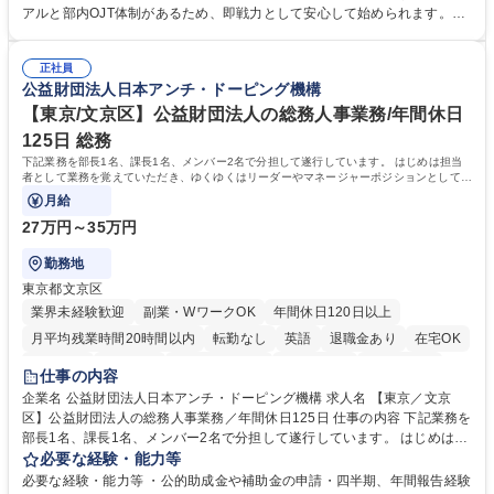
き、社内規定の改定や人事制度改定などのコア業務 ■社内イベントの企画
アルと部内OJT体制があるため、即戦力として安心して始められます。
運営やその他総務業務全般 ※労務と総務を1：1の割合でお任せ。 入社後
【魅力・やりがい】森ビルGの安定基盤で労務から総務まで幅広く携われ
は部内のOJTを中心に、あなたの経験に合わせて不足している部分はいつ
ます。定型業務に留まらず、社内規定や人事制度の改定など会社のコア業
でも質問・相談できる環境が整っているため、安心して成長できます。 募
正社員
務に挑戦できるため、自身の成長と組織への貢献度をダイレクトに実感で
公益財団法人日本アンチ・ドーピング機構
集職種 【森ビルG】人事・総務◆賞与5ヶ月◆年休120日◆残業少なめ◆
きます。 残業少なめ、週1日リモート可など、ワークライフバランスを保
リモート可
ち長期活躍できる環境です。 「これまでの幅広い経験を活かし、長期的な
【東京/文京区】公益財団法人の総務人事業務/年間休日
キャリアを築きたい」という前向きな意欲と挑戦を全力で応援します。 学
125日 総務
歴・資格 学歴：大学院 大学 高専 短大 専修学校 高校 語学力： 資格：日商
下記業務を部長1名、課長1名、メンバー2名で分担して遂行しています。 はじめは担当
簿記検定1級 日商簿記検定2級 日商簿記検定3級
者として業務を覚えていただき、ゆくゆくはリーダーやマネージャーポジションとして活
躍いただくことを期待しています。
月給
27万円～35万円
勤務地
東京都文京区
業界未経験歓迎
副業・WワークOK
年間休日120日以上
月平均残業時間20時間以内
転勤なし
英語
退職金あり
在宅OK
賞与あり
育休あり
完全週休2日制
交通費支給
土日祝休み
仕事の内容
食事補助あり
企業名 公益財団法人日本アンチ・ドーピング機構 求人名 【東京／文京
区】公益財団法人の総務人事業務／年間休日125日 仕事の内容 下記業務を
部長1名、課長1名、メンバー2名で分担して遂行しています。 はじめは担
当者として業務を覚えていただき、ゆくゆくはリーダーやマネージャーポ
必要な経験・能力等
ジションとして活躍いただくことを期待しています。 【総務・人事グルー
必要な経験・能力等 ・公的助成金や補助金の申請・四半期、年間報告経験