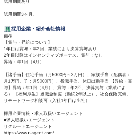
試用期間あり

試用期間3ヶ月。
採用企業・紹介会社情報
備考

【賞与・昇給について】

1年目は賞与：年2回、業績により決算賞与あり

2年目以降はインセンティブボーナス、賞与：なし

昇給：年1回（4月）

【諸手当】住宅手当（月5000円～3万円）、家族手当（配偶者：
月1万円、子：月5000円）、役職手当、休日出勤手当 【昇給・賞
与】昇給：年1回（4月）、賞与：年2回、決算賞与（業績によ
る） 【福利厚生】退職金制度（勤続2年以上）、社会保険完備、
リモートワーク相談可（入社1年目は出社）

採用企業情報・求人取扱いエージェント

■求人取扱いエージェント

リクルートエージェント

https://www.r-agent.com/
