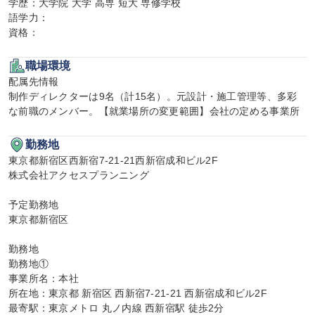
学歴：大学院 大学 高専 短大 専修学校

語学力：

資格：
職場環境
配属先情報

制作ディレクターは9名（計15名）。元設計・施工管理等、多彩
な前職のメンバー。【就業場所の変更範囲】会社の定める事業所
勤務地
東京都新宿区西新宿7-21-21西新宿成和ビル2F

株式会社アクセスプランニング

予定勤務地

東京都新宿区

勤務地

勤務地①

事業所名：本社

所在地：東京都 新宿区 西新宿7-21-21 西新宿成和ビル2F

最寄駅：東京メトロ 丸ノ内線 西新宿駅 徒歩2分
