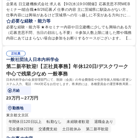
企業名 日立建機株式会社 求人名 【9/2(水)19:00開催】応募意思不問WEB
セミナー/総合職★8/26応募〆 仕事の内容 主に茨城県に馴染みがない方、
仕事内容には興味があるけど茨城県への引っ越しに不安がある方向けに、
地域情報を中心としたWEBセミナーを実施します。地域情報、福利厚生情
必要な経験・能力等
報等をお伝えします。 【セミナー内容】■地域説明、周辺施設情報を中心
必要な経験・能力等 ★本セミナー内容や日立建機に少しでも興味のある方
にお伝えし、住宅相場や実際に社員がどの地域に住んでどのような生活を
（応募意思不問、当日の顔出しも不要） ※参加人数上限に達した際や職務
しているのかについてもお伝えします。日立建機には借上げ部屋制度、住
内容にあてはまらない場合は参加をお断りするケースがございます。 【主
宅手当制度、引っ越し代補助等、手厚い福利厚生もございます。■会社説
な求人】■人事 ■法務 ■新規事業開発 ■情報セキュリティ ■ITサービスマネ
明やポジション概要等についてもお話します。■WEBセミナーですので、
ジメント（ITILフレーム）等 学歴・資格 学歴：大学院 大学 語学力： 資
参加時のお顔出しも不要です。ぜひ、お気軽にエントリーください。 募集
正社員
格：
一般社団法人日本内科学会
職種 【9/2(水)19:00開催】応募意思不問WEBセミナー/総合職★8/26応募
〆
第二新卒歓迎!【正社員事務】年休120日/デスクワーク
中心で残業少なめ 一般事務
日本内科学会の会員管理部門にて、医師（会員）の年会費徴収や住所等個人情報の変更シ
ステム入力、電話・FAX対応をお任せします。将来的には、各種委員会の運営事務局業務
などにも幅広く携わっていただきます。
月給
23万円～27万円
勤務地
東京都文京区
年間休日120日以上
転勤なし
未経験者歓迎
退職金あり
完全週休2日制
交通費支給
土日祝休み
第二新卒歓迎