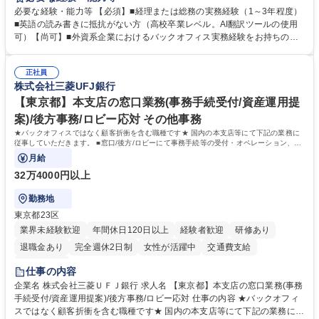
バックオフィス業務からスタートし組織を支える専任担当として広く活躍
必要な経験・能力等 【必須】■経理または総務の実務経験（1～3年程度）
できる環境です。 ■日常経理、月次および年次決算サポート業務 ■本国
■英語の読み書きに抵抗がない方（高校卒業レベル。AI翻訳ツールの使用
（グローバル）との英文メール対応（AI翻訳ツール等を使用しての対応で
可）【尚可】■外資系企業におけるバックオフィス実務経験をお持ちの方
問題ございません） ■オフィス環境整備、郵便物の発送・受取等の総務業
【必須・尚可要件】簿記などの特別な資格や、TOEIC等のスコアは求めて
務全般 ■その他バックオフィス関連サポート ※ご経験に合わせて無理なく
おりません。日々の事務処理を丁寧かつ正確に行える方を歓迎します。
業務をお任せします。残業も基本的には発生せず、ご自身のペースで業務
正社員
【働き方について】現在は週4日程度の在宅勤務を実施しており、ワーク
株式会社三菱UFJ銀行
を進めやすく定着率の高い環境です。 募集職種 東京【経理・総務】週1日
ライフバランスを重視する方に最適な環境です（フルリモートも面接で相
出社程度のリモート中心/残業基本無/独立系ファーム
談可）。【求める人物像】幅広いバックオフィス業務に柔軟に対応でき、
【東京都】本支店の窓口業務(事務手続受付/資産運用提
社内外と円滑にコミュニケーションを取りながら業務を推進できる方 学
案)/後方事務/ロビー応対 その他事務
歴・資格 学歴：大学院 大学 高専 短大 専修学校 高校 語学力： 資格：
★バックオフィスではなく顧客折衝を含む職種です★ 国内の本支店等にて下記の業務に
従事していただきます。 ■窓口/後方/ロビーにて事務手続等の受付・オペレーション、お
客様対応
月給
32万4000円以上
勤務地
東京都23区
業界未経験歓迎
年間休日120日以上
経験者歓迎
研修あり
退職金あり
完全週休2日制
女性が活躍中
交通費支給
土日祝休み
仕事の内容
企業名 株式会社三菱ＵＦＪ銀行 求人名 【東京都】本支店の窓口業務(事務
手続受付/資産運用提案)/後方事務/ロビー応対 仕事の内容 ★バックオフィ
スではなく顧客折衝を含む職種です★ 国内の本支店等にて下記の業務に従