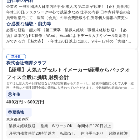
仕事の内容
企業名 一般社団法人日本内科学会 求人名 第二新卒歓迎！【正社員事務】
年休120日/デスクワーク中心で残業少なめ 仕事の内容 日本内科学会の会
員管理部門にて、医師（会員）の年会費徴収や住所等個人情報の変更シス
テム入力、電話・FAX対応をお任せします。将来的には、各種委員会の運
必要な経験・能力等
営事務局業務などにも幅広く携わっていただきます。 【会員管理・データ
必要な経験・能力等 《第二新卒・業界未経験・職種未経験歓迎》 【必
入力業務】 ・医師（会員）の住所変更、個人情報のシステム登録・更新
須】基本的なPC操作（Word、Excelによるデータ入力やメール対応等）
・年会費の徴収管理や入金データの照合確認 【問い合わせ対応】 ・会員
ができる方 【魅力点】 ・年休120日以上に加え、9時～17時の「実働7時
（医師）からの電話、FAX、ネット申請に伴う相談受付 ・複雑な案件のへ
間勤務」で残業も少なくワークライフバランスは抜群です。 【将来的な業
のエスカレーション・連携対応 募集職種 第二新卒歓迎！【正社員事務】
務（各種委員会運営）】 ・学会内における各種委員会のスケジュール調
年休120日/デスクワーク中心で残業少なめ
正社員
整、資料作成、当日の運営サポート 学歴・資格 学歴：大学院 大学 語学
株式会社奇譚クラブ
力： 資格：
【経理】人気カプセルトイメーカー/経理からバックオ
フィス全般に挑戦 財務会計
まずは仕訳入力や日常経理などの経理実務からスタートし、経験や適性に応じて人事・総
務・法務など管理部門全般の業務にも携わっていただきます。少数精鋭の組織のため、管
理部門責任者のもとで幅広い実務経験を
年俸
400万円～600万円
勤務地
東京都渋谷区
業界未経験歓迎
副業・WワークOK
年間休日120日以上
月平均残業時間20時間以内
転勤なし
住宅手当あり
経験者歓迎