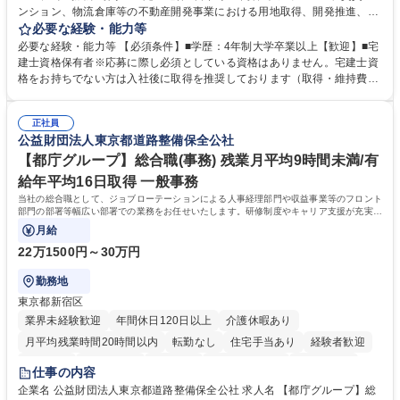
ンション、物流倉庫等の不動産開発事業における用地取得、開発推進、賃
貸運営、売却、仲介・活用提案等を行う営業部門において事務業務を担当
必要な経験・能力等
いただきます。 【詳細】・契約書管理、契約書製本、捺印対応、ファイリ
必要な経験・能力等 【必須条件】■学歴：4年制大学卒業以上【歓迎】■宅
ング、登記簿取得、調書取得・支払業務（各種費用支払、支払管理、請
建士資格保有者※応募に際し必須としている資格はありません。宅建士資
求・支払データ登録、取引先マスター申請対応）・予算作成及び予実管
格をお持ちでない方は入社後に取得を推奨しております（取得・維持費用
理・各種稟議書、報告書作成業務・各種台帳管理、交際費・会議費支払報
の一部補助あり） 【求める人物像】 ・向学心豊かで、主体的に行動でき
告書作成及び月次管理・部内総務庶務全般 など※※配属先によっては上記
る方。 ・社内外の多様な関係者と協調して業務を進められるコミュニケー
の他に担当頂く業務が発生する場合があります。 募集職種 【営業事務】
正社員
ション力がある方。 ・チャレンジを厭わず、粘り強く業務に取り組める
公益財団法人東京都道路整備保全公社
業務職/三井物産グループ/平均残業時間10H/完全週休2日
方。多様な関係者と謙虚に信頼関係を構築でき、期限を意識したスケジュ
ール管理が出来る方。※将来的に他部署（営業部門、コーポレート部門）
【都庁グループ】総合職(事務) 残業月平均9時間未満/有
へのジョブローテーションの可能性があります。 学歴・資格 学歴：大学
給年平均16日取得 一般事務
院 大学 語学力： 資格：宅地建物取引士
当社の総合職として、ジョブローテーションによる人事経理部門や収益事業等のフロント
部門の部署等幅広い部署での業務をお任せいたします。研修制度やキャリア支援が充実し
ております！ ※下記業務詳細
月給
22万1500円～30万円
勤務地
東京都新宿区
業界未経験歓迎
年間休日120日以上
介護休暇あり
月平均残業時間20時間以内
転勤なし
住宅手当あり
経験者歓迎
研修あり
退職金あり
賞与あり
完全週休2日制
交通費支給
仕事の内容
駅近5分以内
資格取得手当あり
食事補助あり
企業名 公益財団法人東京都道路整備保全公社 求人名 【都庁グループ】総