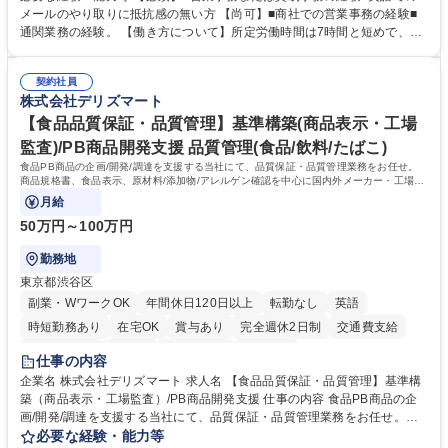
業務、請求書発行 ■海外工場とのスケジュール調整 ■在庫管理 ■輸入書類
メールのやり取りに抵抗感の無い方 【尚可】■商社での営業事務の経験■
の確認・作成 ■配送手配 ■通関業者を通して行う輸出入業全般 ■倉庫との
通関業務の経験。 【働き方について】所定労働時間は7時間と短めで、残
倉入れ調整等 ※ゼネラリストとしてのキャリアアップを目指すことが可能
業も月平均20時間以下です。時差出勤制度や週1日のリモート勤務も相談
です。単に商品を販売するだけでなく原料の仕入れから販売までをトータ
可能で、ワークライフバランスを保ち長期就業しやすい環境です。 【当社
ルプロデュースしているため、商品に関わる全ての業務をサポート頂きま
契約社員
の強み】1991年の設立以来、外食産業を中心としたお客様の多様なニー
株式会社デリズマート
す。 募集職種 東京都中央区【営業事務・貿易事務】食品商社/残業少なめ/
ズに沿った冷凍水産物等の生産・輸入・販売を一貫して手掛けています。
リモート等相談可
自社工場と海外拠点の強固な連携によるワンストップサービスが最大の強
【食品品質保証・品質管理】基準構築(商品表示・工場
みです。 学歴・資格 学歴：大学院 大学 語学力：英語 資格：
監査)/PB商品開発支援 品質管理(食品/飲料/たばこ)
食品PB商品の企画/開発/調達を支援する当社にて、品質保証・品質管理業務をお任せ。
商品規格書、食品表示、原材料/添加物/アレルゲン確認を中心に国内外メーカー・工場の
品質基準整備から発売後対応まで担います。
月給
50万円～100万円
勤務地
東京都渋谷区
副業・WワークOK
年間休日120日以上
転勤なし
英語
時短勤務あり
在宅OK
賞与あり
完全週休2日制
交通費支給
駅近5分以内
中国語
土日祝休み
服装自由
仕事の内容
企業名 株式会社デリズマート 求人名 【食品品質保証・品質管理】基準構
築（商品表示・工場監査）/PB商品開発支援 仕事の内容 食品PB商品の企
画/開発/調達を支援する当社にて、品質保証・品質管理業務をお任せ。商
品規格書、食品表示、原材料/添加物/アレルゲン確認を中心に国内外メー
必要な経験・能力等