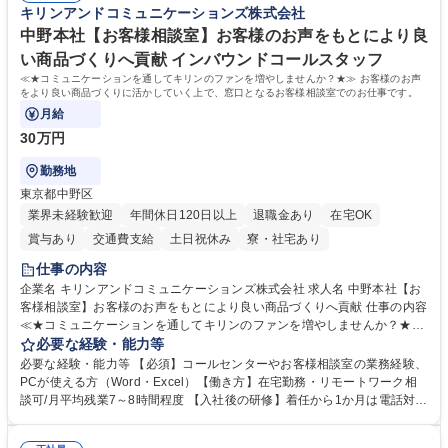
キリンアンドコミュニケーションズ株式会社
待され。組織を支えるスペシャリストとして、チームに貢献し、結果的に
社員から頼られる存在になることができます。平均19:30の退勤以降の業
中野本社【お客様相談室】お客様のお声をもとにより良
務の持ち帰りも禁止されており、メリハリのある働き方となります。 学
い商品づくりへ貢献 インバウンドコールスタッフ
歴・資格 学歴：大学院 大学 高専 短大 語学力： 資格：
≪★コミュニケーションを通してキリンのファンを増やしませんか？★≫ お客様のお声
をより良い商品づくりに活かしていく上で、窓口となるお客様相談室でのお仕事です。
月給
30万円
勤務地
東京都中野区
業界未経験歓迎
年間休日120日以上
退職金あり
在宅OK
賞与あり
交通費支給
土日祝休み
寮・社宅あり
仕事の内容
企業名 キリンアンドコミュニケーションズ株式会社 求人名 中野本社【お
客様相談室】お客様のお声をもとにより良い商品づくりへ貢献 仕事の内容
≪★コミュニケーションを通してキリンのファンを増やしませんか？★≫
お客様のお声をより良い商品づくりに活かしていく上で、窓口となるお客
必要な経験・能力等
様相談室でのお仕事です。 日々お客様からいただくキリングループへのご
必要な経験・能力等 【必須】コールセンターやお客様相談室の業務経験、
意見を、企業活動に活かしています。お客様からの声に迅速かつ誠意をも
PCが使える方（Word・Excel）【働き方】在宅勤務・リモートワーク相
って対応、情報提供するとともにグループ内活動に反映しています。 【具
談可/月平均残業7～8時間程度 【入社後の研修】着任から1か月は電話対応
体的には】電話応対、メール、お手紙対応、ご指摘品調査報告書作成、有
のOJTを中心に実施し、電話対応に慣れた段階でメール・手紙のOJTを実
人チャットボット対応など。 【1日の対応件数】■電話：月間一人当たり
施する予定です。独り立ち以降もしっかりフォローする体制を整えていま