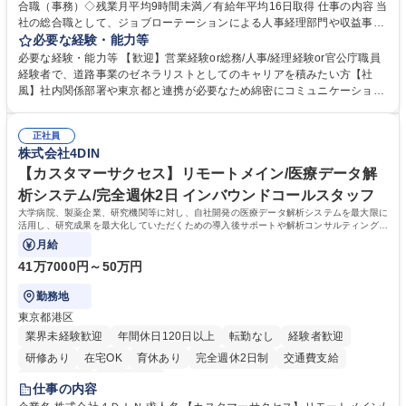
合職（事務）◇残業月平均9時間未満／有給年平均16日取得 仕事の内容 当
社の総合職として、ジョブローテーションによる人事経理部門や収益事業
等のフロント部門の部署等幅広い部署での業務をお任せいたします。研修
必要な経験・能力等
制度やキャリア支援が充実しております！ ※下記業務詳細 【業務詳細】■
必要な経験・能力等 【歓迎】営業経験or総務/人事/経理経験or官公庁職員
管理部門：広報、人事、経理など当公社の運営に係る管理業務 ■収益部
経験者で、道路事業のゼネラリストとしてのキャリアを積みたい方【社
門：駐車場の新規開拓、管理運営、新宿駅西口広場の「イベントコーナ
風】社内関係部署や東京都と連携が必要なため綿密にコミュニケーション
ー」などの管理運営 ■道路部門：整備の急がれる骨格幹線道路や木造住宅
を図っています。 【業務の魅力】■幅広く携われる：総合職（事務）で
密集地域の特定整備路線の用地取得、道路に関する普及啓発事業、都内の
は、駐車場の管理運営や道路用地の取得、公益財団法人の中枢を担う管理
道路施設や道路工事現場の見学ツアー事業 ※入社後は上記いずれかの部門
正社員
部門など多岐に渡る業務を経験できます。 ■様々なプロジェクト：駐車場
株式会社4DIN
へ配属。※業務内容変更の範囲：会社の定める業務 募集職種 【都庁グル
事業の他、新宿駅西口広場内に設置された照明を兼ねた広告「ブライトサ
ープ】総合職（事務）◇残業月平均9時間未満／有給年平均16日取得
イン」の管理運営を行うなど、事業収益を生み出す活動を積極的に行って
【カスタマーサクセス】リモートメイン/医療データ解
います。 学歴・資格 学歴：大学院 大学 高専 短大 専修学校 高校 語学力：
析システム/完全週休2日 インバウンドコールスタッフ
資格：
大学病院、製薬企業、研究機関等に対し、自社開発の医療データ解析システムを最大限に
活用し、研究成果を最大化していただくための導入後サポートや解析コンサルティング、
活用アドバイス業務等をお任せします。
月給
41万7000円～50万円
勤務地
東京都港区
業界未経験歓迎
年間休日120日以上
転勤なし
経験者歓迎
研修あり
在宅OK
育休あり
完全週休2日制
交通費支給
駅近5分以内
土日祝休み
仕事の内容