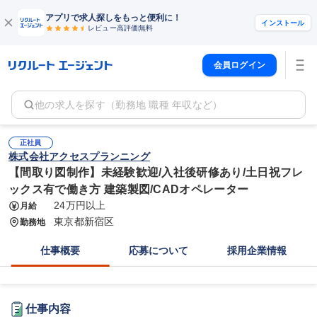
アプリで求人探しをもっと便利に！
インストール
レビュー高評価
無料
会員ログイン
他の求人を探す（勤務地 職種 年収など）
正社員
株式会社アクセスプランニング
【間取り図制作】未経験歓迎/入社後研修あり/土日祝フレ
ックス有で働き方 建築製図/CADオペレーター
24万円以上
月給
東京都新宿区
勤務地
仕事概要
応募について
採用企業情報
仕事内容