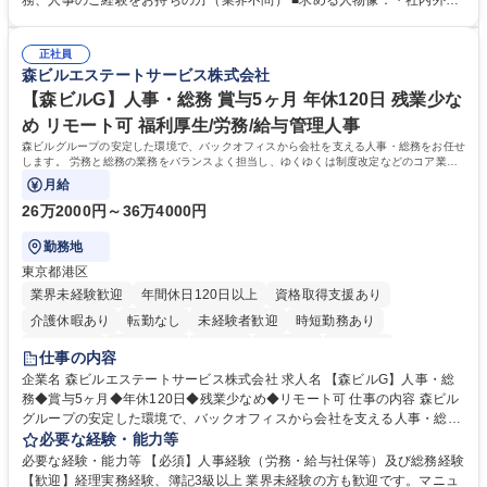
務、人事のご経験をお持ちの方（業界不問） ■求める人物像：・社内外の
務部という組織として協力しながら進める体制です。 募集職種 【大阪】
関係各部門との調整を率先して行い、業務を円滑に遂行できる協調性やコ
総務人事＜未経験歓迎＞◇三菱電機G・社会インフラを支える/年休127日
ミュニケーション能力を持っている方 ・人事総務領域に興味がありゼネラ
正社員
リスト志向をお持ちの方 学歴・資格 学歴：大学院 大学 語学力： 資格：
森ビルエステートサービス株式会社
【森ビルG】人事・総務 賞与5ヶ月 年休120日 残業少な
め リモート可 福利厚生/労務/給与管理人事
森ビルグループの安定した環境で、バックオフィスから会社を支える人事・総務をお任せ
します。 労務と総務の業務をバランスよく担当し、ゆくゆくは制度改定などのコア業務
にも挑戦できる、やりがいある環境です。
月給
26万2000円～36万4000円
勤務地
東京都港区
業界未経験歓迎
年間休日120日以上
資格取得支援あり
介護休暇あり
転勤なし
未経験者歓迎
時短勤務あり
経験者歓迎
退職金あり
在宅OK
賞与あり
育休あり
仕事の内容
完全週休2日制
交通費支給
長期歓迎
駅近5分以内
土日祝休み
企業名 森ビルエステートサービス株式会社 求人名 【森ビルG】人事・総
務◆賞与5ヶ月◆年休120日◆残業少なめ◆リモート可 仕事の内容 森ビル
グループの安定した環境で、バックオフィスから会社を支える人事・総務
をお任せします。 労務と総務の業務をバランスよく担当し、ゆくゆくは制
必要な経験・能力等
度改定などのコア業務にも挑戦できる、やりがいある環境です。 ■勤怠管
必要な経験・能力等 【必須】人事経験（労務・給与社保等）及び総務経験
理、給与計算、社会保険手続き、年末調整等の労務管理全般 ■入退社手続
【歓迎】経理実務経験、簿記3級以上 業界未経験の方も歓迎です。マニュ