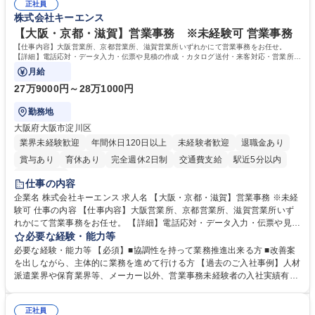
正社員
株式会社キーエンス
【大阪・京都・滋賀】営業事務 ※未経験可 営業事務
【仕事内容】大阪営業所、京都営業所、滋賀営業所いずれかにて営業事務をお任せ。
【詳細】電話応対・データ入力・伝票や見積の作成・カタログ送付・来客対応・営業所内
で発生する事務業務や業務改善をお任せ。
月給
27万9000円～28万1000円
勤務地
大阪府大阪市淀川区
業界未経験歓迎
年間休日120日以上
未経験者歓迎
退職金あり
賞与あり
育休あり
完全週休2日制
交通費支給
駅近5分以内
土日祝休み
仕事の内容
企業名 株式会社キーエンス 求人名 【大阪・京都・滋賀】営業事務 ※未経
験可 仕事の内容 【仕事内容】大阪営業所、京都営業所、滋賀営業所いず
れかにて営業事務をお任せ。 【詳細】電話応対・データ入力・伝票や見積
の作成・カタログ送付・来客対応・営業所内で発生する事務業務や業務改
必要な経験・能力等
善をお任せ。 【教育制度】ご入社後、育成担当とペアになりながらOJTに
必要な経験・能力等 【必須】■協調性を持って業務推進出来る方 ■改善案
て業務を覚えていただくことが可能です。業務システムがきちんと構築さ
を出しながら、主体的に業務を進めて行ける方 【過去のご入社事例】人材
れているため、スムーズに仕事に慣れることができる環境です。また、
派遣業界や保育業界等、メーカー以外、営業事務未経験者の入社実績有
「チームで成果を出す文化」があり、良いやり方を積極的に共有しながら
【当社の事務職について】単なる事務ではなく主体性を発揮したサポート
常に改善を目指す風土のため、安心して業務に取り組んでいただけます。
により、キーエンスの付加価値向上に貢献します。ベースの定型業務に加
募集職種 【大阪・京都・滋賀】営業事務 ※未経験可
正社員
えて、お客様や社員の状況に合わせ、能動的なサポート、改善の動きも期