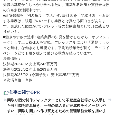
知識の基礎からしっかり学べるため、建築学科出身や実務未経験
の方も多数活躍中です。

■建築知識を「別の角度」で活かす: 設計図を「間取り図」へ翻訳
する業務は、現場でのハードな業務とは異なる面白さがありま
す。完成した図面がパンフレット等の契約書類として形に残るや
りがいも。

■働きやすさの追求: 建築業界の知見を活かしながら、オフィスワ
ークとして土日祝休みを実現。フレックス制により「通勤ラッシ
ュと無縁」な働き方も可能です。平均勤続年数が長く、ライフイ
ベントを経ても腰を据えて働ける環境が整っています。

決算情報：

決算期2024/02 売上高242百万円

決算期2025/02 売上高263百万円

決算期2026/02（今期予測） 売上高252百万円

※決済単位：単体
仕事に関するPR
間取り図の制作ディレクターとして不動産会社等から入手し
た設計図を読み解き、一般の購入者が完成後をイメージしや
すい「間取り図」へ作り変えるための管理業務全般を担いま