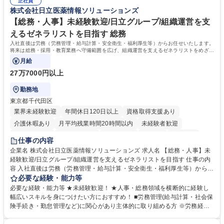
平均100件前後■メール・手紙：同上40件前後 募集職種 中野本社【お客様
正社員
すのでご安心ください。 【当社について】キリングループの広報機能を担
株式会社日立医薬情報ソリューションズ
相談室】お客様のお声をもとにより良い商品づくりへ貢献
う会社として、お客様との出会いを大切にし、磨き上げたホスピタリティ
を込めてコミュニケーションをとりながら広報関連業務を行っておりま
【総務・人事】未経験歓迎/日立グループ/組織運営を支
す。 学歴・資格 学歴：大学院 大学 高専 短大 専修学校 高校 語学力： 資
えるゼネラリストを目指す 総務
格：
入社直後は労務（労務管理・給与計算・安全衛生・福利厚生等）からお任せいたします。
将来は総務・採用・教育業務へ守備範囲を広げ、組織運営を支えるゼネラリストをめざせ
ます。
月給
27万7000円以上
勤務地
東京都千代田区
業界未経験歓迎
年間休日120日以上
資格取得支援あり
介護休暇あり
月平均残業時間20時間以内
未経験者歓迎
住宅手当あり
時短勤務あり
退職金あり
在宅OK
賞与あり
仕事の内容
育休あり
完全週休2日制
交通費支給
土日祝休み
寮・社宅あり
企業名 株式会社日立医薬情報ソリューションズ 求人名 【総務・人事】未
経験歓迎/日立グループ/組織運営を支えるゼネラリストを目指す 仕事の内
容 入社直後は労務（労務管理・給与計算・安全衛生・福利厚生等）からお
任せいたします。将来は総務・採用・教育業務へ守備範囲を広げ、組織運
必要な経験・能力等
営を支えるゼネラリストをめざせます。 ・初期業務：労働時間管理、給与
必要な経験・能力等 ★未経験歓迎！ ★人事・総務領域を横断的に経験し
計算、社会保険対応、福利厚生管理、安全衛生、健康経営推進等をお任せ
幅広いスキルを身につけたい方におすすめ！ ■労務管理(給与計算・社会保
します。ご経験に応じて、休職者管理など、幅広く経験を積んでいただき
険手続き・勤怠管理など)に関心があり主体的に取り組める方 ※労務経験
ます。 ・将来的な広がり：総務・採用・教育・税務対応・経営企画等。
者は早期にご活躍いただけます。 ■チームで仕事を推進できる方■将来は
★メンバーがマンツーマンで丁寧に教えるため、ご経験が浅くても安心！