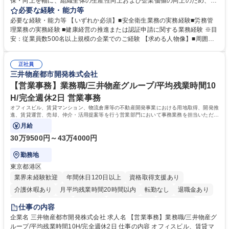
保・向上を軸に、組織全体の生産性向上および企業価値の向上のため、経
営層と密接に連携しながら、定型業務にとどまらず、制度設計や施策立案
必要な経験・能力等
などの上流工程から関与していただきます。 【主な業務内容】■安全衛生
必要な経験・能力等 【いずれか必須】■安全衛生業務の実務経験■労務管
業務（ストレスチェック、健康診断の運用、産業医との連携 など）■健康
理業務の実務経験 ■健康経営の推進または認証申請に関する業務経験 ※目
経営認証取得に向けた企画・推進■労務管理（労働時間の分析、労働環境
安：従業員数500名以上規模の企業でのご経験 【求める人物像】■周囲
の改善）■規程改定、制度設計、業務改善の推進■労働基準監督署対応、団
（社員・経営層）と円滑にコミュニケーションを図れる方■労務課題に対
体交渉対応 など 【採用背景】現在組織変革期の為、労務領域から組織力
し、迅速かつ的確に対応できる問題解決力をお持ちの方■チームおよび他
を底上げすべく、ともにご活躍いただける方の増員募集となります。 募集
正社員
部門と連携しながら業務を推進できる方■Excelや労務管理システムの実務
三井物産都市開発株式会社
職種 【人事・労務担当】安全衛生・健康経営推進・労務管理/創業80年老
使用経験をお持ちの方 学歴・資格 学歴：大学院 大学 高専 短大 専修学校
舗メーカー
高校 語学力： 資格：
【営業事務】業務職/三井物産グループ/平均残業時間10
H/完全週休2日 営業事務
オフィスビル、賃貸マンション、物流倉庫等の不動産開発事業における用地取得、開発推
進、賃貸運営、売却、仲介・活用提案等を行う営業部門において事務業務を担当いただき
ます。
月給
30万9500円～43万4000円
勤務地
東京都港区
業界未経験歓迎
年間休日120日以上
資格取得支援あり
介護休暇あり
月平均残業時間20時間以内
転勤なし
退職金あり
在宅OK
賞与あり
育休あり
完全週休2日制
交通費支給
仕事の内容
駅近5分以内
土日祝休み
寮・社宅あり
企業名 三井物産都市開発株式会社 求人名 【営業事務】業務職/三井物産グ
ループ/平均残業時間10H/完全週休2日 仕事の内容 オフィスビル、賃貸マ