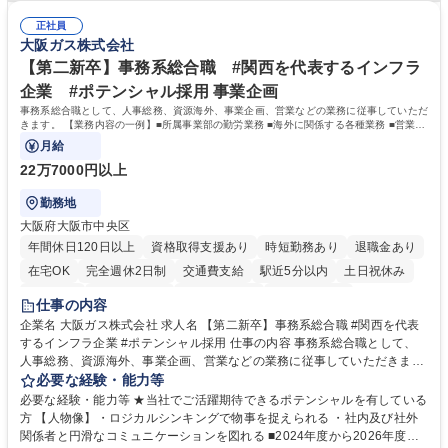
ティング施策と連携したフォローアップ/商談化率向上に向けた改善提案・
験 ・オフライン・オンラインセミナー登壇経験 ・マーケティング施策の
実行/フィールドセールスへの案件連携 募集職種 ★【未経験歓迎】AIで製
正社員
企画・実行経験 ・CRM・リードナーチャリングに関する知見 ・データを
大阪ガス株式会社
造業の未来を変えるインサイドセールス
もとに営業プロセスを改善した経験 学歴・資格 学歴：大学院 大学 高専 短
大 専修学校 高校 語学力： 資格：
【第二新卒】事務系総合職 #関西を代表するインフラ
企業 #ポテンシャル採用 事業企画
事務系総合職として、人事総務、資源海外、事業企画、営業などの業務に従事していただ
きます。 【業務内容の一例】■所属事業部の勤労業務 ■海外に関係する各種業務 ■営業部
門の企画スタッフ、ルート営業
月給
22万7000円以上
勤務地
大阪府大阪市中央区
年間休日120日以上
資格取得支援あり
時短勤務あり
退職金あり
在宅OK
完全週休2日制
交通費支給
駅近5分以内
土日祝休み
服装自由
第二新卒歓迎
寮・社宅あり
食事補助あり
仕事の内容
企業名 大阪ガス株式会社 求人名 【第二新卒】事務系総合職 #関西を代表
するインフラ企業 #ポテンシャル採用 仕事の内容 事務系総合職として、
人事総務、資源海外、事業企画、営業などの業務に従事していただきま
す。 【業務内容の一例】■所属事業部の勤労業務 ■海外に関係する各種業
必要な経験・能力等
務 ■営業部門の企画スタッフ、ルート営業 【キャリアパス】入社後の配属
必要な経験・能力等 ★当社でご活躍期待できるポテンシャルを有している
ポジションで一定期間ご活躍頂いた後、本人の適性及び将来のキャリアを
方 【人物像】・ロジカルシンキングで物事を捉えられる ・社内及び社外
鑑みてジョブローテーションを行います。 【育成】OJTでの現場育成や研
関係者と円滑なコミュニケーションを図れる ■2024年度から2026年度ま