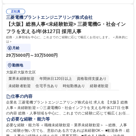
修カリキュラムを通じて、Daigasグループの業務で必要となる知識につい
での3ヵ年を対象とする「Daigasグループ中期経営計画2026」を策定しま
て学んでいただきます。 募集職種 【第二新卒】事務系総合職 #関西を代
した。https://www.osakagas.co.jp/company/press/pr2024/1777576_564
表するインフラ企業 #ポテンシャル採用
正社員
72.html ■エネルギーセキュリティの不安定化や気候変動による自然災害の
三菱電機プラントエンジニアリング株式会社
甚大化など、これまで以上に社会課題解決の重要性が高まっています。
「未来の日常」の創造に向けて持続可能な社会の実現に貢献してまいりま
【大阪】総務人事<未経験歓迎> 三菱電機G・社会イン
す。 学歴・資格 学歴：大学院 大学 語学力： 資格：
フラを支える/年休127日 採用人事
総務・人事領域を中心に、これまでのご経験に応じて幅広くお任せします。 ＜具体的に
は＞
月給
29万5000円～33万5000円
勤務地
大阪府大阪市北区
業界未経験歓迎
年間休日120日以上
資格取得支援あり
未経験者歓迎
住宅手当あり
時短勤務あり
経験者歓迎
退職金あり
在宅OK
賞与あり
完全週休2日制
交通費支給
仕事の内容
駅近5分以内
土日祝休み
服装自由
寮・社宅あり
食事補助あり
企業名 三菱電機プラントエンジニアリング株式会社 求人名 【大阪】総務
人事＜未経験歓迎＞◇三菱電機G・社会インフラを支える/年休127日 仕事
の内容 総務・人事領域を中心に、これまでのご経験に応じて幅広くお任せ
します。 ＜具体的には＞ ・総務/人事労務（給与・社保・勤怠管理など）
必要な経験・能力等
・採用・教育研修 ・福利厚生運用 など ※基本的には事務所勤務ですが、
必要な経験・能力等 ＜職種未経験歓迎・業界未経験歓迎＞ ～総務、人事
採用や教育等の業務内容により、関西圏以外への日帰り・宿泊を伴う国内
のご経験が無い方でも、意欲のある方であれば未経験OK～ ■歓迎条件：総
出張もございます。 ※担当業務を持ちつつ、お互いに助け合いながら、総