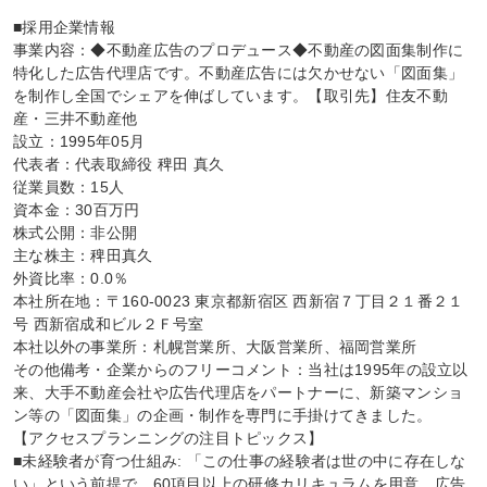
■採用企業情報

事業内容：◆不動産広告のプロデュース◆不動産の図面集制作に
特化した広告代理店です。不動産広告には欠かせない「図面集」
を制作し全国でシェアを伸ばしています。【取引先】住友不動
産・三井不動産他

設立：1995年05月

代表者：代表取締役 稗田 真久

従業員数：15人

資本金：30百万円

株式公開：非公開

主な株主：稗田真久

外資比率：0.0％

本社所在地：〒160-0023 東京都新宿区 西新宿７丁目２１番２１
号 西新宿成和ビル２Ｆ号室

本社以外の事業所：札幌営業所、大阪営業所、福岡営業所

その他備考・企業からのフリーコメント：当社は1995年の設立以
来、大手不動産会社や広告代理店をパートナーに、新築マンショ
ン等の「図面集」の企画・制作を専門に手掛けてきました。

【アクセスプランニングの注目トピックス】

■未経験者が育つ仕組み: 「この仕事の経験者は世の中に存在しな
い」という前提で、60項目以上の研修カリキュラムを用意。広告