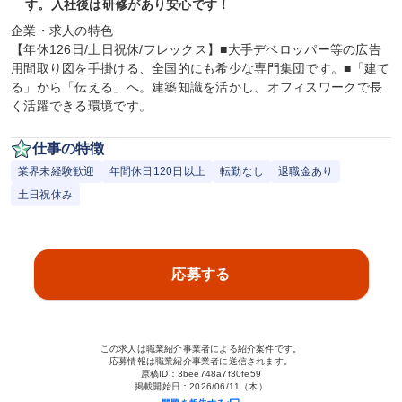
す。入社後は研修があり安心です！
企業・求人の特色

【年休126日/土日祝休/フレックス】■大手デベロッパー等の広告
用間取り図を手掛ける、全国的にも希少な専門集団です。■「建て
る」から「伝える」へ。建築知識を活かし、オフィスワークで長
く活躍できる環境です。
仕事の特徴
業界未経験歓迎
年間休日120日以上
転勤なし
退職金あり
土日祝休み
応募する
この求人は職業紹介事業者による紹介案件です。
応募情報は職業紹介事業者に送信されます。
原稿ID：
3bee748a7f30fe59
掲載開始日：
2026/06/11（木）