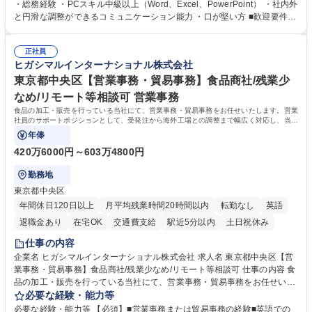
プの業務内容】 ・人事制度関連 ・採用活動 ・教育研修の企画、実行 ・勤
・総務経験 ・PCスキル中級以上（Word、Excel、PowerPoint） ・社内外
怠管理 ・官公庁への各種提出 ・法定の会議運営（評議員会、理事会） ・
と円滑な調整ができるコミュニケーション能力 ・口が堅い方 ■歓迎要件
コンプライアンス ・内部規程やルールの管理、整備、文書管理 ・契約関
・採用業務経験 ・英語に抵抗がない方 ・営業経験 学歴・資格 学歴：大学
連 ・衛生管理 ・防災関連・公的助成金の管理・オフィス、ファシリティ
院 大学 高専 短大 専修学校 高校 語学力： 資格：
管理 ・福利厚生関連 ・職員からの問合せ、相談対応 ・その他日常の総務
正社員
ヒガシマルインターナショナル株式会社
業務全般 募集職種 【東京／文京区】公益財団法人の総務人事業務／年間
休日125日
東京都中央区【営業事務・貿易事務】食品商社/残業少
なめ/リモート等相談可 営業事務
食品の加工・販売を行っている当社にて、営業事務・貿易事務をお任せいたします。営業
社員のサポートポジションとして、受発注から海外工場との調整まで幅広く対応し、当社
事業の根幹を支えていただきます。
年俸
420万6000円～603万4800円
勤務地
東京都中央区
年間休日120日以上
月平均残業時間20時間以内
転勤なし
英語
退職金あり
在宅OK
交通費支給
駅近5分以内
土日祝休み
仕事の内容
企業名 ヒガシマルインターナショナル株式会社 求人名 東京都中央区【営
業事務・貿易事務】食品商社/残業少なめ/リモート等相談可 仕事の内容 食
品の加工・販売を行っている当社にて、営業事務・貿易事務をお任せいた
します。営業社員のサポートポジションとして、受発注から海外工場との
必要な経験・能力等
調整まで幅広く対応し、当社事業の根幹を支えていただきます。 ■受発注
必要な経験・能力等 【必須】■営業事務または貿易事務の経験■英語での