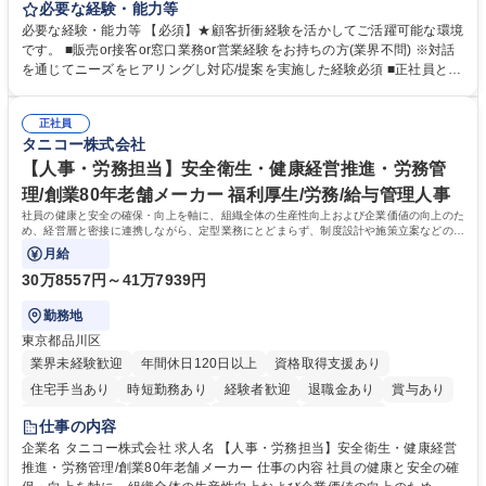
事していただきます。 ■窓口/後方/ロビーにて事務手続等の受付・オペレ
必要な経験・能力等
ーション、お客様対応 ■窓口にて、ご来店された個人のお客様に対して金
必要な経験・能力等 【必須】★顧客折衝経験を活かしてご活躍可能な環境
融商品のご提案 ■効率的な事務運用の検討・構築等 ≪業務紹介：ご応募前
です。 ■販売or接客or窓口業務or営業経験をお持ちの方(業界不問) ※対話
に必ずご覧ください≫ ※記事 https://www.mysite.bk.mufg.jp/career/circle/
を通じてニーズをヒアリングし対応/提案を実施した経験必須 ■正社員とし
article17/ ※動画 https://youtu.be/H-S7HaJqqbg 募集職種 【東京都】本支
ての就業経験1年以上 【歓迎】■金融業界での就業経験■銀行での預金為替
店の窓口業務(事務手続受付/資産運用提案)/後方事務/ロビー応対
事務経験 ■金融商品の提案・販売経験 ≪魅力≫研修やOJT環境が整ってい
正社員
るので安心して入行いただけます。 幅広いキャリアの選択肢があり、公募
タニコー株式会社
や社内副業等を活用し、 一人ひとりが挑戦できるカルチャーが浸透してい
ます。 学歴・資格 学歴：大学院 大学 高専 短大 専修学校 高校 語学力：
【人事・労務担当】安全衛生・健康経営推進・労務管
資格：
理/創業80年老舗メーカー 福利厚生/労務/給与管理人事
社員の健康と安全の確保・向上を軸に、組織全体の生産性向上および企業価値の向上のた
め、経営層と密接に連携しながら、定型業務にとどまらず、制度設計や施策立案などの上
流工程から関与していただきます。
月給
30万8557円～41万7939円
勤務地
東京都品川区
業界未経験歓迎
年間休日120日以上
資格取得支援あり
住宅手当あり
時短勤務あり
経験者歓迎
退職金あり
賞与あり
完全週休2日制
交通費支給
駅近5分以内
土日祝休み
仕事の内容
寮・社宅あり
企業名 タニコー株式会社 求人名 【人事・労務担当】安全衛生・健康経営
推進・労務管理/創業80年老舗メーカー 仕事の内容 社員の健康と安全の確