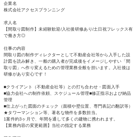
企業名

株式会社アクセスプランニング

求人名

【間取り図制作】未経験歓迎/入社後研修あり/土日祝フレックス有
で働き方◎

仕事の内容

間取り図の制作ディレクターとして不動産会社等から入手した設
計図を読み解き、一般の購入者が完成後をイメージしやすい「間
取り図」へ作り変えるための管理業務全般を担います。入社後は
研修があり安心です！

■クライアント（不動産会社等）との打ち合わせ・図面入手

■協力会社への制作依頼、スケジュール管理■修正指示および納品
管理

■仕上がった図面のチェック（面積や壁位置、専門表記の翻訳等）

★タワーマンション等、著名な物件を多数担当。

1案件約3ヶ月で、年間を通して多くの建物に携われます。

【業務内容の変更範囲】当社の指定する業務
