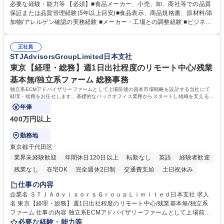
カー・工場の品質基準整備から発売後対応まで担います。 【詳細】 ■商品
必要な経験・能力等 【必須】■食品メーカー、小売、卸、商社等での品質
規格書、一括表示、栄養成分、原材料・添加物・アレルゲンの確認 ■メー
保証または品質管理経験(5年以上目安)■食品表示、商品規格書、原材料/添
カーへの修正指示・承認管理 ■国内外工場の監査、製造立会い、改善指導
加物/アレルゲン確認の実務経験 ■メーカー・工場との調整経験 ■ビジネス
■品質基準・審査フロー・管理台帳の構築 ■輸入食品の法規・表示確認 ■ク
で商談ができる日本語力 【歓迎】 ■食品表示検定 中級以上 ■QC検定2級
レーム、品質事故、商品回収時の原因調査、関係先対応、再発防止 ■小売
または3級以上■HACCPに関する研修修了 ■ISO 22000・FSSC 22000・J
企業への品質報告・問い合わせ対応 ■商品開発、物流、営業との連携 ※業
正社員
FS規格の内部監査員研修修了 ■TOEIC700点以上の英語力やビジネス上で
STJAdvisorsGroupLimited日本支社
務内容の変更の範囲：当社業務全般 募集職種 【食品品質保証・品質管
中国語での商談が可能な方 学歴・資格 学歴：大学院 大学 語学力： 資格：
理】基準構築（商品表示・工場監査）/PB商品開発支援
東京【経理・総務】週1日出社程度のリモート中心/残業
基本無/独立系ファーム 総務事務
独立系ECMアドバイザリーファームとして上場前後の資本市場戦略を設計する当社にて
経理・総務をお任せします。基礎的なバックオフィス業務からスタートし組織を支える専
任担当として広く活躍できる環境です。
年俸
400万円以上
勤務地
東京都千代田区
業界未経験歓迎
年間休日120日以上
転勤なし
英語
経験者歓迎
残業なし
在宅OK
完全週休2日制
交通費支給
土日祝休み
仕事の内容
企業名 ＳＴＪＡｄｖｉｓｏｒｓＧｒｏｕｐＬｉｍｉｔｅｄ日本支社 求人
名 東京【経理・総務】週1日出社程度のリモート中心/残業基本無/独立系
ファーム 仕事の内容 独立系ECMアドバイザリーファームとして上場前後
の資本市場戦略を設計する当社にて経理・総務をお任せします。基礎的な
必要な経験・能力等