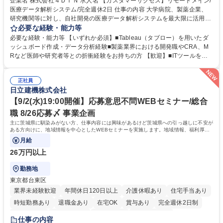
企業名 株式会社４ＤＩＮ 求人名 【カスタマーサクセス】リモートメイン/
医療データ解析システム/完全週休2日 仕事の内容 大学病院、製薬企業、
研究機関等に対し、自社開発の医療データ解析システムを最大限に活用
し、研究成果を最大化していただくための導入後サポートや解析コンサル
必要な経験・能力等
ティング、活用アドバイス業務等をお任せします。 ■活用コンサルティン
必要な経験・能力等 【いずれか必須】■Tableau（タブロー）を用いたダ
グ：疾患再発率の調査や薬剤効果の可視化等の目的に合わせ、プラットフ
ッシュボード作成・データ分析経験■製薬業界における開発職やCRA、M
ォーム上で可能な解析手法を提案 ■オンボーディング：ツールの操作説明
Rなど医師や研究者等との折衝経験をお持ちの方 【歓迎】■ITツールを用
に加え医療統計やデータ抽出の基礎レクチャー■開発へのフィードバッ
いた顧客サポート経験 【働き方】リモートメインのため、どこからでも参
ク：ユーザー要望を開発部門へ繋ぎ、プロダクトの利便性向上へ貢献。医
画可能です。オンラインツール（ZoomやTeams等）を用いた柔軟なサポ
療現場のDX化を推進するやりがいがあります。【業務内容の変更範囲】
正社員
ート体制を構築しています。 【採用背景】導入先が急増しており、専任の
日立建機株式会社
当社の指定する業務 募集職種 【カスタマーサクセス】リモートメイン/医
カスタマーサクセス組織を強化するための増員採用です。営業担当からの
療データ解析システム/完全週休2日
丁寧なOJTがあり、医療データ解析の専門知識をキャッチアップできる環
【9/2(水)19:00開催】応募意思不問WEBセミナー/総合
境です。社会貢献性の高い分野で専門性を磨きたい方を歓迎します。 学
職 8/26応募〆 事業企画
歴・資格 学歴：大学院 大学 高専 短大 専修学校 高校 語学力： 資格：
主に茨城県に馴染みがない方、仕事内容には興味があるけど茨城県への引っ越しに不安が
ある方向けに、地域情報を中心としたWEBセミナーを実施します。地域情報、福利厚生
情報等をお伝えします。
月給
26万円以上
勤務地
東京都台東区
業界未経験歓迎
年間休日120日以上
介護休暇あり
住宅手当あり
時短勤務あり
退職金あり
在宅OK
賞与あり
完全週休2日制
交通費支給
駅近5分以内
土日祝休み
食事補助あり
仕事の内容