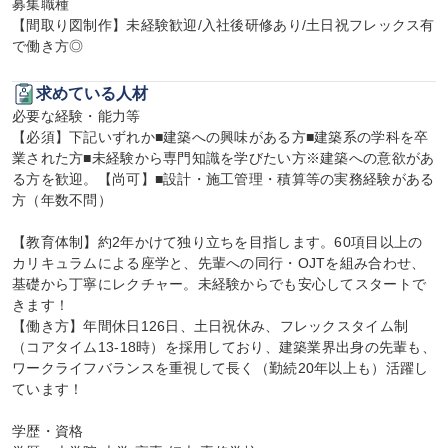
募集職種

【間取り図制作】未経験歓迎/入社後研修あり/土日祝フレックス有
で働き方◎
求めている人材
必要な経験・能力等

【必須】下記いずれか■建築への興味がある方■建築系の学科を卒
業された方■未経験から専門知識を学びたい方※建築への意欲があ
る方を歓迎。【尚可】■設計・施工管理・積算等の実務経験がある
方（年数不問）

【教育体制】約2年かけて独り立ちを目指します。60項目以上の
カリキュラムによる座学と、先輩への同行・OJTを組み合わせ、
基礎から丁寧にレクチャー。未経験からでも安心してスタートで
きます！

【働き方】年間休日126日、土日祝休み、フレックスタイム制
（コアタイム13-18時）を採用しており、建築業界出身の先輩も、
ワークライフバランスを重視して長く（勤続20年以上も）活躍し
ています！

学歴・資格
