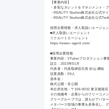
【事業内容】

・多彩なタレントをマネジメント・プロ
・REALITY Studios株式会社公式サイト：http
・REALITY Studios株式会社公式Twitter：
採用企業情報・求人取扱いエージェン
■求人取扱いエージェント

リクルートエージェント

https://www.r-agent.com/

■採用企業情報

事業内容：VTuberプロダクション事業
設立：2023年01月

代表者：代表取締役社長 杉山 綱祐

従業員数：59人

資本金：

株式公開：非公開

本社所在地：〒106-0032 東京都
その他備考・企業からのフリーコメン
グリーグループでは、誰もがアバター
メタバース領域の事業を多角化し、グ