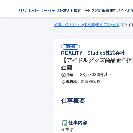
求人を探す
サービス紹介
転職成功ガイド
お
転職・求人トップ
/
東京都
/
東京23区
/
港区
/
【アイ
正社員
REALITY Studios株式会社
【アイドルグッズ商品企画担
企画
33万3333円以上
月給
東京都港区
勤務地
仕事概要
仕事内容
企業名
