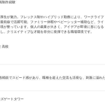
制作経験

利厚生が魅力。フレックス制やハイブリッド勤務により、ワークライフ
の最前線で活躍可能。ファミリー休暇やベビーシッター補助など、ライ
環境が整っています。個人の裁量が大きく、アイデアが即座に形になる
し、クリエイティブな才能を存分に発揮できる職場環境です。

 高校

数精鋭でスピード感があり、職種を超えた交流も活発な、刺激に溢れ
ルズゲートタワー
