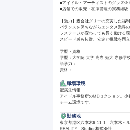
■アイドル・アーティストのグッズ企画
■店舗での販売・在庫管理の実務経験

【魅力】親会社グリーの充実した福
バランスを保ちながらエンタメ業界
フステージが変わっても長く働ける
スピード感も抜群。安定と挑戦を両立
学歴・資格

学歴：大学院 大学 高専 短大 専修学校
語学力：

資格：
職場環境
配属先情報

アイドル事務所のMDセクション。少
チーム環境です。
勤務地
東京都港区六本木6-11-1　六本木ヒ
REALITY　Studios株式会社
