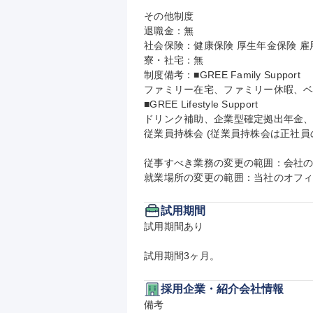
その他制度

退職金：無

社会保険：健康保険 厚生年金保険 雇用
寮・社宅：無

制度備考：■GREE Family Support

ファミリー在宅、ファミリー休暇、ベ
■GREE Lifestyle Support

ドリンク補助、企業型確定拠出年金、
従業員持株会 (従業員持株会は正社員の
従事すべき業務の変更の範囲：会社の
就業場所の変更の範囲：当社のオフ
試用期間
試用期間あり

試用期間3ヶ月。
採用企業・紹介会社情報
備考
