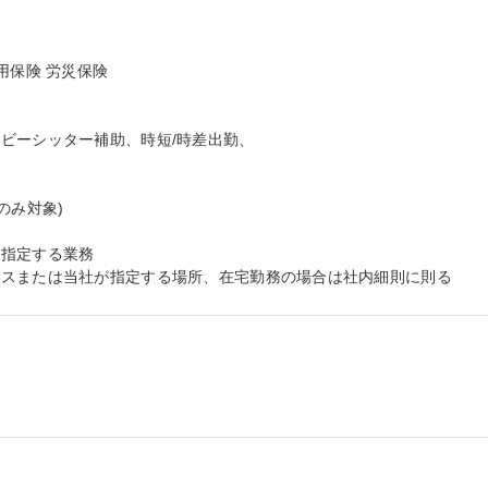
保険 労災保険

ビーシッター補助、時短/時差出勤、



み対象)

指定する業務

ィスまたは当社が指定する場所、在宅勤務の場合は社内細則に則る