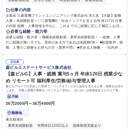
未経験者歓迎
住宅手当あり
時短勤務あり
経験者歓迎
退職金あり
在宅OK
賞与あり
完全週休2日制
交通費支給
仕事の内容
駅近5分以内
土日祝休み
服装自由
寮・社宅あり
食事補助あり
企業名 三菱電機プラントエンジニアリング株式会社 求人名 【大阪】総務
人事＜未経験歓迎＞◇三菱電機G・社会インフラを支える/年休127日 仕事
の内容 総務・人事領域を中心に、これまでのご経験に応じて幅広くお任せ
します。 ＜具体的には＞ ・総務/人事労務（給与・社保・勤怠管理など）
必要な経験・能力等
・採用・教育研修 ・福利厚生運用 など ※基本的には事務所勤務ですが、
必要な経験・能力等 ＜職種未経験歓迎・業界未経験歓迎＞ ～総務、人事
採用や教育等の業務内容により、関西圏以外への日帰り・宿泊を伴う国内
のご経験が無い方でも、意欲のある方であれば未経験OK～ ■歓迎条件：総
出張もございます。 ※担当業務を持ちつつ、お互いに助け合いながら、総
務、人事のご経験をお持ちの方（業界不問） ■求める人物像：・社内外の
務部という組織として協力しながら進める体制です。 募集職種 【大阪】
関係各部門との調整を率先して行い、業務を円滑に遂行できる協調性やコ
総務人事＜未経験歓迎＞◇三菱電機G・社会インフラを支える/年休127日
ミュニケーション能力を持っている方 ・人事総務領域に興味がありゼネラ
正社員
リスト志向をお持ちの方 学歴・資格 学歴：大学院 大学 語学力： 資格：
森ビルエステートサービス株式会社
【森ビルG】人事・総務 賞与5ヶ月 年休120日 残業少な
め リモート可 福利厚生/労務/給与管理人事
森ビルグループの安定した環境で、バックオフィスから会社を支える人事・総務をお任せ
します。 労務と総務の業務をバランスよく担当し、ゆくゆくは制度改定などのコア業務
にも挑戦できる、やりがいある環境です。
月給
26万2000円～36万4000円
勤務地
東京都港区
業界未経験歓迎
年間休日120日以上
資格取得支援あり