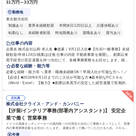
31万円～33万円
勤務地
東京都渋谷区
制服あり
業界未経験歓迎
年間休日120日以上
介護休暇あり
転勤なし
未経験者歓迎
時短勤務あり
退職金あり
賞与あり
育休あり
完全週休2日制
交通費支給
土日祝休み
仕事の内容
企業名 株式会社山和 求人名 ◆急募｜9月1日入社◆【渋谷/一般事務】未経
験歓迎/年休124日/残業ほぼ無 仕事の内容 不動産事業を展開し、創業以来
黒字経営の安定基盤を持つ当社にて、各種事務業務をお任せします。残業
がほぼ発生せず、連続した日程の有給取得が可能なため、WLBを整えたい
必要な経験・能力等
方にお勧めの環境です！ 入社後はOJTを通じて丁寧に研修を行いますの
必要な経験・能力等 ＼業界・職種未経験OK！早期入社が可能な方へ！／
で、事務未経験の方でも安心して臨むことができます。 【業務詳細】■電
【必須】■2026年9月1日までのご入社が可能な方 ■基本的なPCスキル
話・来客対応 ■物件の鍵や社内の備品管理 ■データ入力や書類作成 ■契約
（Word・Excel） 【魅力】 ■創業以来黒字の安定した経営基盤で長期的に
書などのファイリング ■郵送物の仕訳・発送 など 募集職種 ◆急募｜9月1
安心して働ける環境 ■残業ほぼなしで働きやすさ抜群、プライベートとの
日入社◆【渋谷/一般事務】未経験歓迎/年休124日/残業ほぼ無
両立が可能 ■有給取得を積極的に推奨、年間10日程度の取得実績 ■1ヶ月
正社員
のOJTで業務を習得可能、未経験でもしっかりサポート 学歴・資格 学
株式会社クライス・アンド・カンパニー
歴：大学院 大学 高専 短大 語学力： 資格：
【汐留/インテリア事務(部署内アシスタント)】 安定企
業で働く 営業事務
ドイツの高級キッチンメーカーの国内唯一の代理店の当社にて事務スタッフとして、部署
内の事務業務全般をお任せいたします。 裁量を持って働いていただけるため、スキルア
ップも可能です。
年俸