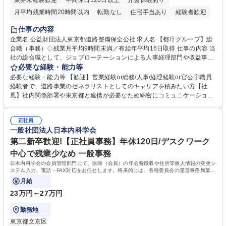
業界未経験歓迎
年間休日120日以上
介護休暇あり
月平均残業時間20時間以内
転勤なし
住宅手当あり
経験者歓迎
研修あり
退職金あり
賞与あり
完全週休2日制
交通費支給
仕事の内容
駅近5分以内
資格取得手当あり
食事補助あり
企業名 公益財団法人東京都道路整備保全公社 求人名 【都庁グループ】総
合職（事務）◇残業月平均9時間未満／有給年平均16日取得 仕事の内容 当
社の総合職として、ジョブローテーションによる人事経理部門や収益事業
等のフロント部門の部署等幅広い部署での業務をお任せいたします。研修
必要な経験・能力等
制度やキャリア支援が充実しております！ ※下記業務詳細 【業務詳細】■
必要な経験・能力等 【歓迎】営業経験or総務/人事/経理経験or官公庁職員
管理部門：広報、人事、経理など当公社の運営に係る管理業務 ■収益部
経験者で、道路事業のゼネラリストとしてのキャリアを積みたい方【社
門：駐車場の新規開拓、管理運営、新宿駅西口広場の「イベントコーナ
風】社内関係部署や東京都と連携が必要なため綿密にコミュニケーション
ー」などの管理運営 ■道路部門：整備の急がれる骨格幹線道路や木造住宅
を図っています。 【業務の魅力】■幅広く携われる：総合職（事務）で
密集地域の特定整備路線の用地取得、道路に関する普及啓発事業、都内の
は、駐車場の管理運営や道路用地の取得、公益財団法人の中枢を担う管理
道路施設や道路工事現場の見学ツアー事業 ※入社後は上記いずれかの部門
正社員
部門など多岐に渡る業務を経験できます。 ■様々なプロジェクト：駐車場
一般社団法人日本内科学会
へ配属。※業務内容変更の範囲：会社の定める業務 募集職種 【都庁グル
事業の他、新宿駅西口広場内に設置された照明を兼ねた広告「ブライトサ
ープ】総合職（事務）◇残業月平均9時間未満／有給年平均16日取得
イン」の管理運営を行うなど、事業収益を生み出す活動を積極的に行って
第二新卒歓迎!【正社員事務】年休120日/デスクワーク
います。 学歴・資格 学歴：大学院 大学 高専 短大 専修学校 高校 語学力：
中心で残業少なめ 一般事務
資格：
日本内科学会の会員管理部門にて、医師（会員）の年会費徴収や住所等個人情報の変更シ
ステム入力、電話・FAX対応をお任せします。将来的には、各種委員会の運営事務局業務
などにも幅広く携わっていただきます。
月給
23万円～27万円
勤務地
東京都文京区