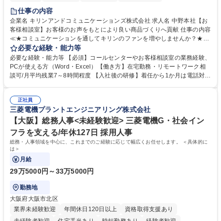
仕事の内容
企業名 キリンアンドコミュニケーションズ株式会社 求人名 中野本社【お
客様相談室】お客様のお声をもとにより良い商品づくりへ貢献 仕事の内容
≪★コミュニケーションを通してキリンのファンを増やしませんか？★≫
お客様のお声をより良い商品づくりに活かしていく上で、窓口となるお客
必要な経験・能力等
様相談室でのお仕事です。 日々お客様からいただくキリングループへのご
必要な経験・能力等 【必須】コールセンターやお客様相談室の業務経験、
意見を、企業活動に活かしています。お客様からの声に迅速かつ誠意をも
PCが使える方（Word・Excel）【働き方】在宅勤務・リモートワーク相
って対応、情報提供するとともにグループ内活動に反映しています。 【具
談可/月平均残業7～8時間程度 【入社後の研修】着任から1か月は電話対応
体的には】電話応対、メール、お手紙対応、ご指摘品調査報告書作成、有
のOJTを中心に実施し、電話対応に慣れた段階でメール・手紙のOJTを実
人チャットボット対応など。 【1日の対応件数】■電話：月間一人当たり
施する予定です。独り立ち以降もしっかりフォローする体制を整えていま
平均100件前後■メール・手紙：同上40件前後 募集職種 中野本社【お客様
正社員
すのでご安心ください。 【当社について】キリングループの広報機能を担
三菱電機プラントエンジニアリング株式会社
相談室】お客様のお声をもとにより良い商品づくりへ貢献
う会社として、お客様との出会いを大切にし、磨き上げたホスピタリティ
を込めてコミュニケーションをとりながら広報関連業務を行っておりま
【大阪】総務人事<未経験歓迎> 三菱電機G・社会イン
す。 学歴・資格 学歴：大学院 大学 高専 短大 専修学校 高校 語学力： 資
フラを支える/年休127日 採用人事
格：
総務・人事領域を中心に、これまでのご経験に応じて幅広くお任せします。 ＜具体的に
は＞
月給
29万5000円～33万5000円
勤務地
大阪府大阪市北区
業界未経験歓迎
年間休日120日以上
資格取得支援あり