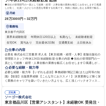
フ/年休124日/未経験歓迎 総務
院 大学 語学力： 資格：宅地建物取引士
◆当社の管理部門の一員として総務・経理・人事全般の業務を幅広くお任せします◎風通
しが良く、社員一人ひとりの意思を尊重する社風です。気軽に相談し合える環境で幅広い
バックオフィス業務を習得いただきます。
月給
28万3000円～32万円
勤務地
東京都千代田区
業界未経験歓迎
年間休日120日以上
転勤なし
未経験者歓迎
在宅OK
賞与あり
完全週休2日制
交通費支給
土日祝休み
仕事の内容
企業名 株式会社三笠書房 求人名 【東京/総務・経理・人事】老舗出版社の
管理部スタッフ/年休124日/未経験歓迎 仕事の内容 ◆当社の管理部門の一
員として総務・経理・人事全般の業務を幅広くお任せします◎風通しが良
く、社員一人ひとりの意思を尊重する社風です。気軽に相談し合える環境
必要な経験・能力等
で幅広いバックオフィス業務を習得いただきます。 具体的には■総務：備
必要な経験・能力等 【いずれも必須】事務経験/簿記三級(または同等の知
品補充、採用に関するスケジュール調整など■経理；経費精算、入出金管
識) 【歓迎】出版業界経験 【こんな方におススメ！】 決算業務など狭く深
理、提示支払業務、問い合わせ対応など。 社員とのコミュニケーションを
く業務のキャリアを築いていきたい方よりも、広く浅くバックオフィスの
中心に着実にスキルアップをしていただけます。 得意な分野からゆくゆく
全体を把握し、どんな場面でも活躍できるキャリアを築いていきたい方。
は幅広い業務に携わり、意見やアイデアなど積極的に発信しやすい環境で
学歴・資格 学歴：大学院 大学 語学力： 資格：
す。 募集職種 【東京/総務・経理・人事】老舗出版社の管理部スタッフ/年
正社員
ソーゴー株式会社
休124日/未経験歓迎
東京都品川区【営業アシスタント】未経験OK 受発注・