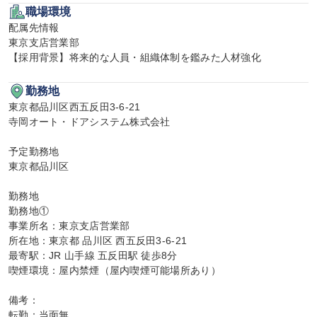
職場環境
配属先情報

東京支店営業部

【採用背景】将来的な人員・組織体制を鑑みた人材強化
勤務地
東京都品川区西五反田3-6-21

寺岡オート・ドアシステム株式会社

予定勤務地

東京都品川区

勤務地

勤務地①

事業所名：東京支店営業部

所在地：東京都 品川区 西五反田3-6-21

最寄駅：JR 山手線 五反田駅 徒歩8分

喫煙環境：屋内禁煙（屋内喫煙可能場所あり）

備考：

転勤：当面無