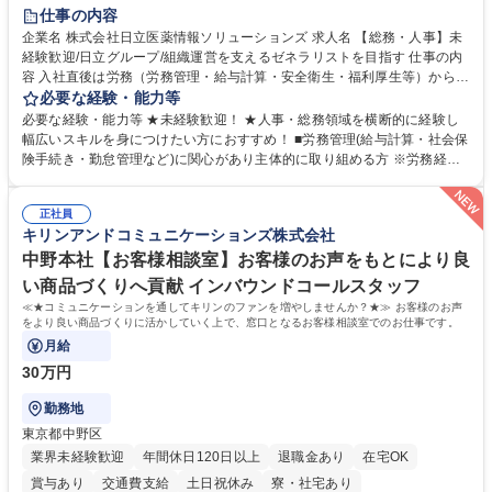
住宅手当あり
時短勤務あり
退職金あり
在宅OK
賞与あり
仕事の内容
育休あり
完全週休2日制
交通費支給
土日祝休み
寮・社宅あり
企業名 株式会社日立医薬情報ソリューションズ 求人名 【総務・人事】未
経験歓迎/日立グループ/組織運営を支えるゼネラリストを目指す 仕事の内
容 入社直後は労務（労務管理・給与計算・安全衛生・福利厚生等）からお
任せいたします。将来は総務・採用・教育業務へ守備範囲を広げ、組織運
必要な経験・能力等
営を支えるゼネラリストをめざせます。 ・初期業務：労働時間管理、給与
必要な経験・能力等 ★未経験歓迎！ ★人事・総務領域を横断的に経験し
計算、社会保険対応、福利厚生管理、安全衛生、健康経営推進等をお任せ
幅広いスキルを身につけたい方におすすめ！ ■労務管理(給与計算・社会保
します。ご経験に応じて、休職者管理など、幅広く経験を積んでいただき
険手続き・勤怠管理など)に関心があり主体的に取り組める方 ※労務経験
ます。 ・将来的な広がり：総務・採用・教育・税務対応・経営企画等。
者は早期にご活躍いただけます。 ■チームで仕事を推進できる方■将来は
★メンバーがマンツーマンで丁寧に教えるため、ご経験が浅くても安心！
マネジメント職として活躍したい 【尚可】■人事、労務、採用、教育業務
幅広く経験を積みたい意欲がある方に最適な環境です。 募集職種 【総
正社員
のご経験 ■労務管理（給与計算・社会保険手続き・勤怠管理など）の経験
キリンアンドコミュニケーションズ株式会社
務・人事】未経験歓迎/日立グループ/組織運営を支えるゼネラリストを目
■衛生管理者の資格をお持ちの方 学歴・資格 学歴：大学院 大学 高専 短大
指す
専修学校 高校 語学力： 資格：
中野本社【お客様相談室】お客様のお声をもとにより良
い商品づくりへ貢献 インバウンドコールスタッフ
≪★コミュニケーションを通してキリンのファンを増やしませんか？★≫ お客様のお声
をより良い商品づくりに活かしていく上で、窓口となるお客様相談室でのお仕事です。
月給
30万円
勤務地
東京都中野区
業界未経験歓迎
年間休日120日以上
退職金あり
在宅OK
賞与あり
交通費支給
土日祝休み
寮・社宅あり