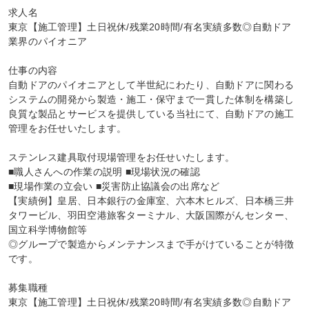
求人名

東京【施工管理】土日祝休/残業20時間/有名実績多数◎自動ドア
業界のパイオニア

仕事の内容

自動ドアのパイオニアとして半世紀にわたり、自動ドアに関わる
システムの開発から製造・施工・保守まで一貫した体制を構築し
良質な製品とサービスを提供している当社にて、自動ドアの施工
管理をお任せいたします。

ステンレス建具取付現場管理をお任せいたします。

■職人さんへの作業の説明 ■現場状況の確認

■現場作業の立会い ■災害防止協議会の出席など

【実績例】皇居、日本銀行の金庫室、六本木ヒルズ、日本橋三井
タワービル、羽田空港旅客ターミナル、大阪国際がんセンター、
国立科学博物館等

◎グループで製造からメンテナンスまで手がけていることが特徴
です。

募集職種

東京【施工管理】土日祝休/残業20時間/有名実績多数◎自動ドア