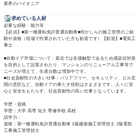
業界のパイオニア
求めている人材
必要な経験・能力等

【必須】■第一種運転免許普通自動車■何かしらの施工管理のご経
験や資格（現場で作業されていた方も歓迎です）【歓迎】■電気工
事士

■自動ドア市場について：直近では非接触型であるため感染症対策
を目的として設置されたり、マンションのリニューアル工事等で
ニーズが増えて、生産台数は増加中です。

■社会貢献性の大きい仕事：バリアフリー、セキュリティ、ビル玄
関の意匠など、自動ドアの果たす役割はさまざまです。人々に安
心と安全をもたらす、社会貢献性の高い仕事となっています。

学歴・資格

学歴：大学 高専 短大 専修学校 高校

語学力：

資格：第一種運転免許普通自動車 2級建築施工管理技士 2級電気
工事施工管理技士