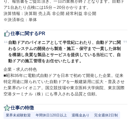
り、報告書をご提出頂き、一日の業務が終了となります。自動ド
ア1台あたり点検には15分～20分かかります。

決算情報：決算期 売上高 非公開 経常利益 非公開

※決済単位：単体
仕事に関するPR
自動ドアのパイオニアとして半世紀にわたり、自動ドアに関
わるシステムの開発から製造・施工・保守まで一貫した体制
を構築し良質な製品とサービスを提供している当社にて、自
動ドアの施工管理をお任せいたします。
企業・求人の特色

■昭和35年に電動式自動ドアを日本で初めて開発した企業。従来
特定用途に限られていた自動ドアを一般建築用に拡大・普及させ
た業界のパイオニア。国立競技場や東京医科大学病院、東京国際
空港ターミナル（株）にも導入される品質と信頼。
仕事の特徴
業界未経験歓迎
年間休日120日以上
退職金あり
完全週休2日制