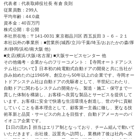
代表者：代表取締役社長 有倉 良則

従業員数：299人

平均年齢：44.0歳

資本金：40百万円

株式公開：非公開

本社所在地：〒141-0031 東京都品川区 西五反田３－６－２１

本社以外の事業所：■営業所(城西/立川/千葉/埼玉/おおたかの森/厚
木/静岡/浜松/南大阪 他)

■支店(横浜/大阪/名古屋) ■大阪サービスセンター 他

その他備考・企業からのフリーコメント：【寺岡オートドアシス
テム社について】日本初の純電動式自動ドアの開発と共に当社が
歩み始めたのは1965年。創立から50年以上の企業です。寺岡オー
トドアシステム社は自動ドアの先駆者として、半世紀にわたり、
自動ドアに関わるシステムの開発から、製造・施工・保守まで一
貫した体制を構築し、お客様へ良質な製品とサービスを提供して
います。お客様に安全で快適な生活環境を創造し、世の中に貢献
していくことを基本理念として、顧客第一主義に徹し、更なる技
術革新と品質・サービスの向上を目指す、自動ドアメーカーのパ
イオニア企業です。

【1日の流れ】担当はエリア制となっており、チーム組んで動いて
いただきます。出社後、設置先へ訪問し、業務終了後は社内へ戻