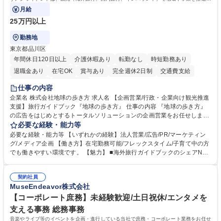
たい国内外の行政や企業です。
月給
25万円以上
勤務地
東京都品川区
年間休日120日以上
介護休暇あり
転勤なし
時短勤務あり
退職金あり
在宅OK
賞与あり
完全週休2日制
交通費支給
駅近5分以内
土日祝休み
仕事の内容
企業名 株式会社地球の歩き方 求人名 【企画営業/行政・企業向け観光推進
支援】旅行ガイドブック『地球の歩き方』 仕事の内容 『地球の歩き方』
の広告をはじめとするトータルソリューションの企画営業をお任せしま
す。クライアントは、観光（海外旅行、国内旅行、インバウンド）で地域
必要な経験・能力等
や事業を推進したい国内外の行政や企業です。 【業務詳細】■『地球の歩
必要な経験・能力等 【いずれかの経験】法人営業/広告/PR/マーケティン
き方』は海外旅行ガイドブックのNo.1ブランドであり、国内旅行において
グ/メディア企画 【働き方】在宅勤務可能/フレックスタイム/子育て中の方
も牽引しております。観光推進支援においても、業界を牽引する意欲的な
でも働きやすい環境です。 【魅力】 ■海外旅行ガイドブックのシェアNo.1
取り組みが期待されています■インバウンドは、日本の地域の未来を担う
メディアとして、個人旅行文化の拡大と定着を担ってきたブランドに携わ
国策事業です。「GOOD LUCK TRIP」は、海外旅行ガイドブックと同様
ることが可能です。 ■国内旅行ガイドブックは立ち上げ間もない新規事業
に、インバウンドのトップブランドに成長しております■旅が業務であ
契約社員
であり、「地球の歩き方」としてどう取り組むか、共に形を作るコアメン
MuseEndeavor株式会社
り、日常です。旅好きにはこれ以上ない環境です 募集職種 【企画営業/行
バーとして活躍いただきます。 学歴・資格 学歴：大学院 大学 語学力： 資
政・企業向け観光推進支援】旅行ガイドブック『地球の歩き方』
格：
【コーポレート庶務】未経験歓迎/土日祝休/エンタメを
支える事務 総務事務
音楽やライブ等のイベントを企画・進行している当社で庶務・コーポレート業務をお任せ