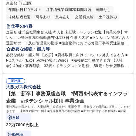
東京都千代田区
年間休日120日以上
月平均残業時間20時間以内
転勤なし
未経験者歓迎
研修あり
賞与あり
交通費支給
土日祝休み
仕事の内容
企業名 株式会社関東合人社 求人名 未経験・ベテラン歓迎【お茶の水】マ
ンション管理事務◎転勤無/年休123日 仕事の内容 ■マンション管理組合の
運営サポート及び管理員の指導 ■担当物件における修繕工事等受注業務 ■
事務所内での事務業務等 ★異業界からの転職者が多数活躍しています
必要な経験・能力等
【年収補足】532万円 ＋別途インセンティヴで平均約100万円/年（昨年度
必要な経験・能力等 【必須】■資格取得に向けてコツコツ努力できる方 ■
実績） ＋管理業務主任者資格手当50,000円/月 ★親会社である株式会社合
PCスキル（Excel,PowerPoint,Word） ■積極的に行動できる方 【入社
人社計画研究所社のグループ会社として、質の高いサービスと適性価格を
者】49歳：事務経験、32歳：ドラッグストア勤務、 58歳：飲食店勤務
武器に約20年受託戸数増加中です。https://www.gojin.co.jp/abt/abt_3.html
等：中途採用の9割が未経験者！ 【資格取得支援】■メンター制度■社内模
募集職種 未経験・ベテラン歓迎【お茶の水】マンション管理事務◎転勤
試や研修制度など充実！ ＊未資格者の8割以上が入社2年以内に資格を取
無/年休123日
正社員
得出来ております！ 【魅力】■フレックス制度、未経験からでも下限年収
大阪ガス株式会社
を一律支給！ ■管理業務主任者資格取得後には50,000円/月の手当あり！
学歴・資格 学歴：大学院 大学 高専 短大 専修学校 高校 語学力： 資格：第
【第二新卒】事務系総合職 #関西を代表するインフラ
一種運転免許普通自動車
企業 #ポテンシャル採用 事業企画
事務系総合職として、人事総務、資源海外、事業企画、営業などの業務に従事していただ
きます。 【業務内容の一例】■所属事業部の勤労業務 ■海外に関係する各種業務 ■営業部
門の企画スタッフ、ルート営業
月給
22万7000円以上
勤務地