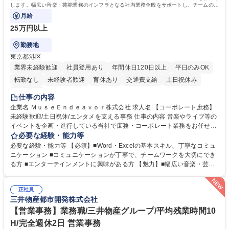
します。幅広い音楽・芸能業務のインフラとなる社内業務全般をサポートし、チームの円
滑な運営を支えていただきます。
月給
25万円以上
勤務地
東京都港区
業界未経験歓迎
社員登用あり
年間休日120日以上
平日のみOK
転勤なし
未経験者歓迎
育休あり
交通費支給
土日祝休み
服装自由
仕事の内容
企業名 ＭｕｓｅＥｎｄｅａｖｏｒ株式会社 求人名 【コーポレート庶務】
未経験歓迎/土日祝休/エンタメを支える事務 仕事の内容 音楽やライブ等の
イベントを企画・進行している当社で庶務・コーポレート業務をお任せし
ます。幅広い音楽・芸能業務のインフラとなる社内業務全般をサポート
必要な経験・能力等
し、チームの円滑な運営を支えていただきます。 ■社内の庶務・一般事務
必要な経験・能力等 【必須】■Word・Excelの基本スキル、丁寧なコミュ
全般、書類整理、備品管理・発注 ■郵便物の仕分け、来客・電話対応、社
ニケーション ■コミュニケーションが丁寧で、チームワークを大切にでき
内環境の維持サポート ■経理や人事/採用の外注事業者とのやりとり・プロ
る方 ■エンターテインメントに興味がある方 【魅力】■幅広い音楽・芸能
セスの推進 ★外注連携など幅広い業務に携わるため、事務スキルだけでな
ビジネスを展開する企業のインフラを支えるため、エンタメ業界の裏側を
く 進行管理能力や調整力など、市場価値の高いキャリアアップが可能で
体感しながら、社会貢献性の高い業務に携わることができます。■単なる
す。 ※業務の変更範囲：会社の定める業務※ 募集職種 【コーポレート庶
正社員
ルーティンワークに留まらず、外注事業者との連携や業務プロセスの推進
三井物産都市開発株式会社
務】未経験歓迎/土日祝休/エンタメを支える事務
など、自らの裁量で組織の仕組みづくりに関われるやりがいがあります。
■土日祝休みで、プライベートと両立しながら専門スキルを磨ける環境で
【営業事務】業務職/三井物産グループ/平均残業時間10
す。 学歴・資格 学歴：大学院 大学 高専 短大 専修学校 高校 語学力： 資
H/完全週休2日 営業事務
格：