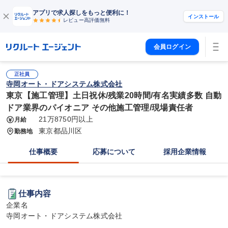
アプリで求人探しをもっと便利に！
インストール
レビュー高評価
無料
会員ログイン
正社員
寺岡オート・ドアシステム株式会社
東京【施工管理】土日祝休/残業20時間/有名実績多数 自動
ドア業界のパイオニア その他施工管理/現場責任者
21万8750円以上
月給
東京都品川区
勤務地
仕事概要
応募について
採用企業情報
仕事内容
企業名

寺岡オート・ドアシステム株式会社
