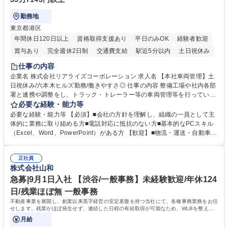
勤務地
東京都港区
年間休日120日以上
資格取得支援あり
平日のみOK
経験者歓迎
賞与あり
完全週休2日制
交通費支給
駅近5分以内
土日祝休み
仕事の内容
企業名 株式会社リアライズコーポレーション 求人名 【本社車両管理】土
日祝休み/六本木ヒルズ勤務/働きやすさ◎ 仕事の内容 整備工場や社内各部
署と連携や調整をし、トラック・トレーラー等の車両管理等を行っていた
だきます。※営業所：主にお客様から返却された車両を速やかにメンテナ
必要な経験・能力等
ンスし、次のお客様にお貸し出しするための拠点 【具体的には】■整備工
必要な経験・能力等 【必須】■会社の方針を理解し、組織の一員として主
場への整備発注・入出庫調整、社内各部署との連携・調整■車両の入出庫
体的に業務に取り組める方■電話対応に抵抗のない方■基本的なPCスキル
スケジュール管理■返却車両の整備に関する調査・進捗管理等※弊社事業
（Excel、Word、PowerPoint）がある方 【歓迎】■物流・運送・自動車・
理念である「日本の物流を守り抜く」ために重要な役割を担い、社会イン
輸送機器業界での勤務経験をお持ちの方 【身につくスキル】■高度な調
フラを支える責任とやりがいを実感できます。 ※勤務地は東京本社（六本
整・交渉力：社内外との調整により高度な調整・交渉力が養われます。■
木ヒルズ）になります。 ※毎週土日しっかり休める週休2日制です。 募集
正社員
コストマネジメント能力：整備工場からの修理費の見積もりを精査し、無
株式会社山和
職種 【本社車両管理】土日祝休み/六本木ヒルズ勤務/働きやすさ◎
駄なコストを見極めるため、経営的視点での数字感覚が身につきます。■
期日・進捗管理能力：リース開始日や車検のタイミング等を管理し調整す
急募|9月1日入社 【渋谷/一般事務】未経験歓迎/年休124
る力が身に付きます。 学歴・資格 学歴：大学院 大学 語学力： 資格：
日/残業ほぼ無 一般事務
不動産事業を展開し、創業以来黒字経営の安定基盤を持つ当社にて、各種事務業務をお任
せします。残業がほぼ発生せず、連続した日程の有給取得が可能なため、WLBを整えた
い方にお勧めの環境です！
月給