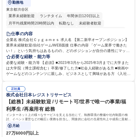
勤務地
東京都渋谷区
業界未経験歓迎
ランチタイム
年間休日120日以上
月平均残業時間20時間以内
転勤なし
未経験者歓迎
住宅手当あり
経験者歓迎
完全週休2日制
インセンティブあり
仕事の内容
交通費支給
土日祝休み
服装自由
昼食補助あり
第二新卒歓迎
企業名 株式会社Ｃｙｇａｍｅｓ 求人名 【第二新卒オープンポジション】
業界未経験歓迎/自社ゲーム/WEB面接 仕事の内容 「ゲーム業界で働きた
食事補助あり
い！」という気持ちはあるものの、どのポジションが自分の適性にマッチ
しているか悩んでいる方が対象となります！ 総合職（プランナー/データ
必要な経験・能力等
アナリストなど）、技術職（開発エンジニ ア/インフラエンジニアな
必要な経験・能力等 【必須】■2023年3月から2025年3月までに大学また
ど）、デザイン職（デザイナー/イラストレ ーターなど）等から、面接で
は大学院（博士課程含む）卒業/修了した方■社会人経験がある方 ■映画や
ご希望と適正にマッチしたポジションをご案内いたします。ゲームやエン
ゲームなどのコンテンツに親しみ、ビジネスとして興味がある方 《入社実
タメコンテンツが大好きで、「ゲーム業界の未来を自らの手で作りたい」
績 例》 ・メーカー → プロジェクトマネージャー ・ソーシャルゲーム →
「最高のコンテンツを作るためには、何でもやる」という情熱に溢れた方
ゲームプランナー ・通信 → ゲームエンジニア ・独立行政法人 → データ
のご応募をお待ちしております。 募集職種 【第二新卒オープンポジショ
正社員
サイエンティスト 学歴・資格 学歴：大学院 大学 語学力： 資格：
株式会社日本レジストリサービス
ン】業界未経験歓迎/自社ゲーム/WEB面接
【総務】未経験歓迎 /リモート可/世界で唯一の事業/福
利厚生 /再雇用有 総務
インターネット上の様々なサービスを支える当社にて、執務環境の整備や社内制度の検
討、イベント運営などの幅広い業務を担当し、間接的に会社の生産性向上や成長に貢献し
ている部署です。
月給
27万6000円以上