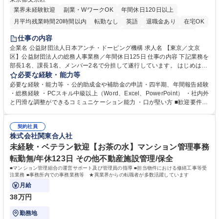
業界未経験歓迎
副業・WワークOK
年間休日120日以上
月平均残業時間20時間以内
転勤なし
英語
退職金あり
在宅OK
賞与あり
育休あり
完全週休2日制
交通費支給
土日祝休み
仕事の内容
食事補助あり
企業名 公益財団法人日本アンチ・ドーピング機構 求人名 【東京／文京
区】公益財団法人の総務人事業務／年間休日125日 仕事の内容 下記業務を
部長1名、課長1名、メンバー2名で分担して遂行しています。 はじめは担
当者として業務を覚えていただき、ゆくゆくはリーダーやマネージャーポ
必要な経験・能力等
ジションとして活躍いただくことを期待しています。 【総務・人事グルー
必要な経験・能力等 ・公的助成金や補助金の申請・四半期、年間報告経験
プの業務内容】 ・人事制度関連 ・採用活動 ・教育研修の企画、実行 ・勤
・総務経験 ・PCスキル中級以上（Word、Excel、PowerPoint） ・社内外
怠管理 ・官公庁への各種提出 ・法定の会議運営（評議員会、理事会） ・
と円滑な調整ができるコミュニケーション能力 ・口が堅い方 ■歓迎要件
コンプライアンス ・内部規程やルールの管理、整備、文書管理 ・契約関
・採用業務経験 ・英語に抵抗がない方 ・営業経験 学歴・資格 学歴：大学
連 ・衛生管理 ・防災関連・公的助成金の管理・オフィス、ファシリティ
院 大学 高専 短大 専修学校 高校 語学力： 資格：
管理 ・福利厚生関連 ・職員からの問合せ、相談対応 ・その他日常の総務
契約社員
株式会社関東合人社
業務全般 募集職種 【東京／文京区】公益財団法人の総務人事業務／年間
休日125日
未経験・ベテラン歓迎【お茶の水】マンション管理事務
転勤無/年休123日 その他不動産施設管理/保全
■マンション管理組合の運営サポート及び管理員の指導 ■担当物件における修繕工事等受
注業務 ■事務所内での事務業務等 ★異業界からの転職者が多数活躍しています
月給
38万円
勤務地