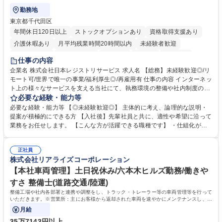
勤務地
東京都千代田区
年間休日120日以上
ストックオプションあり
資格取得支援あり
介護休暇あり
月平均残業時間20時間以内
未経験者歓迎
住宅手当あり
時短勤務あり
研修あり
在宅OK
賞与あり
仕事の内容
完全週休2日制
交通費支給
駅近5分以内
土日祝休み
服装自由
企業名 株式会社日本レジストリサービス 求人名 【総務】未経験歓迎◎/リ
モート可/世界で唯一の事業/福利厚生◎/再雇用有 仕事の内容 インターネッ
ト上の様々なサービスを支える当社にて、執務環境の整備や社内制度の検
討、イベント運営などの幅広い業務を担当し、間接的に会社の生産性向上
必要な経験・能力等
や成長に貢献している部署です。 会社の全メンバーが安心して長く成果を
必要な経験・能力等 【◎未経験歓迎◎】 主体的に考え、論理的な説明・
発揮できる環境を整えるために、毎日のメンテナンスや維持管理に加え、
提案が積極的にできる方 【入社後】先輩社員と共に、適性や希望に沿って
新たな施策検討を積極的に行っていただき、会社全体を巻き込み課題解決
業務をお任せします。 【こんな方が活躍できる職種です】 ・仕組化が好
を推進。 ・オフィス運営：執務環境の整備・物品管理・社内規定整備/改
き/得意・協働の姿勢を持っている・優先順位付け、マルチタスクが得意・
善・イベント企画/運営・非常時の対応 など、本人の希望や適性によって
様々な立場で物事を考えられる・定型業務だけでなく突発的な出来事にも
幅広い業務の体得が可能で、多様なキャリアパスを描くことも可能です。
正社員
対処できる・新しいことに興味関心がある 【魅力】■自己啓発支援：資格
株式会社リアライズコーポレーション
募集職種 【総務】未経験歓迎◎/リモート可/世界で唯一の事業/福利厚生◎/
取得や通信教育など費用の80%（年間25万円まで）を補助 ■住宅手当：家
再雇用有
賃の50%（月額7万円まで）を補助 学歴・資格 学歴：大学院 大学 語学
【本社車両管理】土日祝休み/六本木ヒルズ勤務/働きや
力： 資格：
すさ 整備士(道路交通/陸運)
整備工場や社内各部署と連携や調整をし、トラック・トレーラー等の車両管理等を行って
いただきます。※営業所：主にお客様から返却された車両を速やかにメンテナンスし、次
のお客様にお貸し出しするための拠点
月給
35万7143円以上