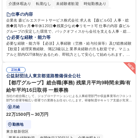
介護休暇あり
転勤なし
未経験者歓迎
時短勤務あり
経験者歓迎
退職金あり
在宅OK
賞与あり
育休あり
仕事の内容
完全週休2日制
交通費支給
長期歓迎
駅近5分以内
土日祝休み
企業名 森ビルエステートサービス株式会社 求人名 【森ビルG】人事・総
務◆賞与5ヶ月◆年休120日◆残業少なめ◆リモート可 仕事の内容 森ビル
グループの安定した環境で、バックオフィスから会社を支える人事・総務
をお任せします。 労務と総務の業務をバランスよく担当し、ゆくゆくは制
必要な経験・能力等
度改定などのコア業務にも挑戦できる、やりがいある環境です。 ■勤怠管
必要な経験・能力等 【必須】人事経験（労務・給与社保等）及び総務経験
理、給与計算、社会保険手続き、年末調整等の労務管理全般 ■入退社手続
【歓迎】経理実務経験、簿記3級以上 業界未経験の方も歓迎です。マニュ
き、社内規定の改定や人事制度改定などのコア業務 ■社内イベントの企画
アルと部内OJT体制があるため、即戦力として安心して始められます。
運営やその他総務業務全般 ※労務と総務を1：1の割合でお任せ。 入社後
【魅力・やりがい】森ビルGの安定基盤で労務から総務まで幅広く携われ
は部内のOJTを中心に、あなたの経験に合わせて不足している部分はいつ
ます。定型業務に留まらず、社内規定や人事制度の改定など会社のコア業
でも質問・相談できる環境が整っているため、安心して成長できます。 募
正社員
務に挑戦できるため、自身の成長と組織への貢献度をダイレクトに実感で
公益財団法人東京都道路整備保全公社
集職種 【森ビルG】人事・総務◆賞与5ヶ月◆年休120日◆残業少なめ◆
きます。 残業少なめ、週1日リモート可など、ワークライフバランスを保
リモート可
ち長期活躍できる環境です。 「これまでの幅広い経験を活かし、長期的な
【都庁グループ】総合職(事務) 残業月平均9時間未満/有
キャリアを築きたい」という前向きな意欲と挑戦を全力で応援します。 学
給年平均16日取得 一般事務
歴・資格 学歴：大学院 大学 高専 短大 専修学校 高校 語学力： 資格：日商
当社の総合職として、ジョブローテーションによる人事経理部門や収益事業等のフロント
簿記検定1級 日商簿記検定2級 日商簿記検定3級
部門の部署等幅広い部署での業務をお任せいたします。研修制度やキャリア支援が充実し
ております！ ※下記業務詳細
月給
22万1500円～30万円
勤務地
東京都新宿区