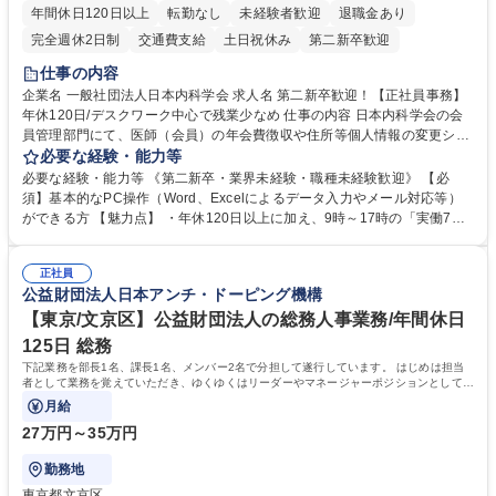
年間休日120日以上
転勤なし
未経験者歓迎
退職金あり
完全週休2日制
交通費支給
土日祝休み
第二新卒歓迎
仕事の内容
企業名 一般社団法人日本内科学会 求人名 第二新卒歓迎！【正社員事務】
年休120日/デスクワーク中心で残業少なめ 仕事の内容 日本内科学会の会
員管理部門にて、医師（会員）の年会費徴収や住所等個人情報の変更シス
テム入力、電話・FAX対応をお任せします。将来的には、各種委員会の運
必要な経験・能力等
営事務局業務などにも幅広く携わっていただきます。 【会員管理・データ
必要な経験・能力等 《第二新卒・業界未経験・職種未経験歓迎》 【必
入力業務】 ・医師（会員）の住所変更、個人情報のシステム登録・更新
須】基本的なPC操作（Word、Excelによるデータ入力やメール対応等）
・年会費の徴収管理や入金データの照合確認 【問い合わせ対応】 ・会員
ができる方 【魅力点】 ・年休120日以上に加え、9時～17時の「実働7時
（医師）からの電話、FAX、ネット申請に伴う相談受付 ・複雑な案件のへ
間勤務」で残業も少なくワークライフバランスは抜群です。 【将来的な業
のエスカレーション・連携対応 募集職種 第二新卒歓迎！【正社員事務】
務（各種委員会運営）】 ・学会内における各種委員会のスケジュール調
年休120日/デスクワーク中心で残業少なめ
正社員
整、資料作成、当日の運営サポート 学歴・資格 学歴：大学院 大学 語学
公益財団法人日本アンチ・ドーピング機構
力： 資格：
【東京/文京区】公益財団法人の総務人事業務/年間休日
125日 総務
下記業務を部長1名、課長1名、メンバー2名で分担して遂行しています。 はじめは担当
者として業務を覚えていただき、ゆくゆくはリーダーやマネージャーポジションとして活
躍いただくことを期待しています。
月給
27万円～35万円
勤務地
東京都文京区