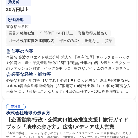
月給
26万円以上
勤務地
東京都渋谷区
業界未経験歓迎
年間休日120日以上
資格取得支援あり
月平均残業時間20時間以内
平日のみOK
転勤なし
英語
住宅手当あり
研修あり
退職金あり
在宅OK
賞与あり
仕事の内容
完全週休2日制
交通費支給
駅近5分以内
中国語
土日祝休み
企業名 高波クリエイト株式会社 求人名 【生産管理】キャラクターバック
や雑貨の生産・品質管理/年休125日/転勤無 仕事の内容 人気キャラクター
のファッション雑貨・バッグを中心に、多彩なアイテムの企画・製造を手
掛ける当社にて、自社企画・開発商品の生産管理・品質管理を担当。『か
必要な経験・能力等
わいい』を届けるやりがいのあるポジションです。 有名ブランドやキャラ
必要な経験・能力等 【いずれも必須】■社会人経験３年以上■基本的なPC
クターライセンスを活用した商品の企画・開発・販売を行っています。企
スキル■普通自動車運転免許（AT限定可）■海外出張(主に中国)が可能な方
画段階から納品まで、商品の製造に関わる全てのプロセスにおいて、生産
※案件により頻度はことなりますが1回の出張で5～10日程度滞在いただ
管理及び品質管理を担当。仕様書の作成、生産スケジュールの組立て、工
く予定です。 【歓迎】■英語もしくは中国語に抵抗のない方■雑貨品など
場へ見積依頼・価格交渉、サンプルの品質確認や検査の手配、ライセンス
の生産管理業務の経験 ≪求める人物像≫ ・製品の検品業務などあるた
元様とのやり取り、輸入関連の書類の管理、国内倉庫での品質チェック、
正社員
め、『コツコツと実直に取り組める方』 ・工場やライセンス元を含む社内
株式会社地球の歩き方
工場開拓などがございます。 募集職種 【生産管理】キャラクターバック
外関係者と友好なコミュニケーションが取れる方 ※折衝は営業担当がメイ
や雑貨の生産・品質管理/年休125日/転勤無
ンで行います。 学歴・資格 学歴：大学院 大学 高専 短大 専修学校 高校 語
【企画営業/行政・企業向け観光推進支援】旅行ガイド
学力： 資格：
ブック『地球の歩き方』 広告/メディア法人営業
『地球の歩き方』の広告をはじめとするトータルソリューションの企画営業をお任せしま
す。クライアントは、観光（海外旅行、国内旅行、インバウンド）で地域や事業を推進し