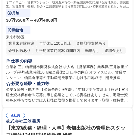
オフィスビル、賃貸マンション、物流倉庫等の不動産開発事業における用地取得、開発推
進、賃貸運営、売却、仲介・活用提案等を行う営業部門において事務業務を担当いただき
ます。
月給
30万9500円～43万4000円
勤務地
東京都港区
業界未経験歓迎
年間休日120日以上
資格取得支援あり
介護休暇あり
月平均残業時間20時間以内
転勤なし
退職金あり
在宅OK
賞与あり
育休あり
完全週休2日制
交通費支給
仕事の内容
駅近5分以内
土日祝休み
寮・社宅あり
企業名 三井物産都市開発株式会社 求人名 【営業事務】業務職/三井物産グ
ループ/平均残業時間10H/完全週休2日 仕事の内容 オフィスビル、賃貸マ
ンション、物流倉庫等の不動産開発事業における用地取得、開発推進、賃
貸運営、売却、仲介・活用提案等を行う営業部門において事務業務を担当
必要な経験・能力等
いただきます。 【詳細】・契約書管理、契約書製本、捺印対応、ファイリ
必要な経験・能力等 【必須条件】■学歴：4年制大学卒業以上【歓迎】■宅
ング、登記簿取得、調書取得・支払業務（各種費用支払、支払管理、請
建士資格保有者※応募に際し必須としている資格はありません。宅建士資
求・支払データ登録、取引先マスター申請対応）・予算作成及び予実管
格をお持ちでない方は入社後に取得を推奨しております（取得・維持費用
理・各種稟議書、報告書作成業務・各種台帳管理、交際費・会議費支払報
の一部補助あり） 【求める人物像】 ・向学心豊かで、主体的に行動でき
告書作成及び月次管理・部内総務庶務全般 など※※配属先によっては上記
る方。 ・社内外の多様な関係者と協調して業務を進められるコミュニケー
の他に担当頂く業務が発生する場合があります。 募集職種 【営業事務】
正社員
ション力がある方。 ・チャレンジを厭わず、粘り強く業務に取り組める
株式会社三笠書房
業務職/三井物産グループ/平均残業時間10H/完全週休2日
方。多様な関係者と謙虚に信頼関係を構築でき、期限を意識したスケジュ
ール管理が出来る方。※将来的に他部署（営業部門、コーポレート部門）
【東京/総務・経理・人事】老舗出版社の管理部スタッ
へのジョブローテーションの可能性があります。 学歴・資格 学歴：大学