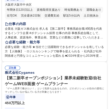
大阪府大阪市中央区
年間休日120日以上
資格取得支援あり
時短勤務あり
退職金あり
在宅OK
完全週休2日制
交通費支給
駅近5分以内
土日祝休み
服装自由
第二新卒歓迎
寮・社宅あり
食事補助あり
仕事の内容
企業名 大阪ガス株式会社 求人名 【第二新卒】事務系総合職 #関西を代表
するインフラ企業 #ポテンシャル採用 仕事の内容 事務系総合職として、
人事総務、資源海外、事業企画、営業などの業務に従事していただきま
す。 【業務内容の一例】■所属事業部の勤労業務 ■海外に関係する各種業
必要な経験・能力等
務 ■営業部門の企画スタッフ、ルート営業 【キャリアパス】入社後の配属
必要な経験・能力等 ★当社でご活躍期待できるポテンシャルを有している
ポジションで一定期間ご活躍頂いた後、本人の適性及び将来のキャリアを
方 【人物像】・ロジカルシンキングで物事を捉えられる ・社内及び社外
鑑みてジョブローテーションを行います。 【育成】OJTでの現場育成や研
関係者と円滑なコミュニケーションを図れる ■2024年度から2026年度ま
修カリキュラムを通じて、Daigasグループの業務で必要となる知識につい
での3ヵ年を対象とする「Daigasグループ中期経営計画2026」を策定しま
て学んでいただきます。 募集職種 【第二新卒】事務系総合職 #関西を代
した。https://www.osakagas.co.jp/company/press/pr2024/1777576_564
表するインフラ企業 #ポテンシャル採用
正社員
72.html ■エネルギーセキュリティの不安定化や気候変動による自然災害の
株式会社Cygames
甚大化など、これまで以上に社会課題解決の重要性が高まっています。
「未来の日常」の創造に向けて持続可能な社会の実現に貢献してまいりま
【第二新卒オープンポジション】業界未経験歓迎/自社
す。 学歴・資格 学歴：大学院 大学 語学力： 資格：
ゲーム/WEB面接 ゲームプランナー
「ゲーム業界で働きたい！」という気持ちはあるものの、どのポジションが自分の適性に
マッチしているか悩んでいる方が対象となります！
年俸
450万円以上