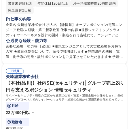
業界未経験歓迎
年間休日120日以上
月平均残業時間20時間以内
完全週休2日制
仕事の内容
企業名 矢崎総業株式会社 求人名 【静岡県】オープンポジション/電気エン
ジニア歓迎/未経験・第二新卒歓迎 仕事の内容 ■世界シェアトップクラス
のワイヤーハーネスを設計の開発・製造を行う当社にて、エンジニアとし
て活躍したい方に適性やご経験などで判断して、業務をお任せします。事
必要な経験・能力等
業拡大に伴い、電気エンジニアの方のご応募 をお待ちしております。
必要な経験・能力等 【必須】■電気エンジニアとしての実務経験をお持ち
【ご応募後の流れ】ご提出いただいた書類をもとに、矢崎総業グループ
の方 ★教育体制等について、面接で説明致します★静岡県内の機械・電
(矢崎総業株式会社、矢崎部品株式会社、矢崎エナジーシステム株式会社)
気・化学系の開発・設計ポジションをご提案させていただきます★ 学歴・
の全てのポジションで、幅広く検討させていただき、適正なポジションを
資格 学歴：大学院 大学 高専 語学力： 資格：
随時ご提案させていただきます。※書類選考合格の場合は選考合格の連絡
に合わせて選考ポジションのご連絡をさせていただきます。 募集職種
正社員
矢崎総業株式会社
【静岡県】オープンポジション/電気エンジニア歓迎/未経験・第二新卒歓
迎
【本社(品川)】社内SE(セキュリティ)│グループ売上2兆
円を支えるポジション 情報セキュリティ
サイバーセキュリティ戦略の立案から施策の企画・実装・運用全般をお任せします。矢崎
グループグローバルでのサイバーセキュリティ施策の企画から運用業務全般を担っていた
だきます。
月給
22万400円以上
勤務地
東京都港区