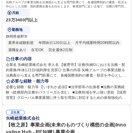
矢崎グループの事業活動を法務面から支える専門部署にて、各種国際契約の審査・助言を
中心とした法務・契約業務全般をお任せします。事業部門に近い立場で、法務の専門性を
活かし経営・事業判断を支援します。
月給
23万3400円以上
勤務地
静岡県裾野市
業界未経験歓迎
年間休日120日以上
月平均残業時間20時間以内
退職金あり
在宅OK
完全週休2日制
仕事の内容
企業名 矢崎総業株式会社 求人名 【裾野市】法務/矢崎Gにおける法務・契
約業務/年休121日/福利厚生充実◎ 仕事の内容 矢崎グループの事業活動を
法務面から支える専門部署にて、各種国際契約の審査・助言を中心とした
法務・契約業務全般をお任せします。事業部門に近い立場で、法務の専門
必要な経験・能力等
性を活かし経営・事業判断を支援します。 ■秘密保持契約、売買契約、ラ
必要な経験・能力等 【いずれか必須】■法学部等の出身者 ■法務の実務経
イセンス契約、M&A関連契約など各種国際契約の審査および検討 ■国内外
験（総務部内法務やパラリーガル含む） ■法務領域を学ぶ強い意欲 【採用
の取引における紛争の予防および紛争発生時の対応支援 ■契約に関する社
背景】グローバル事業展開に伴う取引増加に対応するための体制強化の増
内教育の企画および実施 ■法的リスクの見極めや交渉支援など、実践的な
員です。 【働き方】月平均残業は約10時間と少なく、フレックス制や在
法務スキルの提供を通じた事業サポート 募集職種 【裾野市】法務/矢崎G
宅勤務も整備されています。入社後早い段階からM&A等の大型案件に携わ
における法務・契約業務/年休121日/福利厚生充実◎
正社員
るチャンスがあり、実践的な法務スキルを磨きながら事業部門を支援でき
矢崎総業株式会社
る前向きな職場です。 学歴・資格 学歴：大学院 大学 高専 語学力： 資
格：
【牧之原】事業企画(未来のものづくり構想の企画)Inno
vation Hub - REN(錬) 事業企画