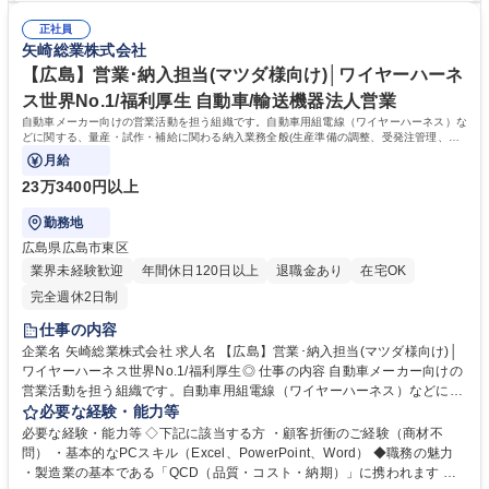
ンを随時ご提案させていただきます。※書類選考合格の場合は選考合格の
学力： 資格：
連絡に合わせて選考ポジションのご連絡をさせていただきます。 募集職種
正社員
矢崎総業株式会社
【静岡県】オープンポジション/ソフトウェアエンジニア歓迎/第二新卒歓
迎
【広島】営業･納入担当(マツダ様向け)│ワイヤーハーネ
ス世界No.1/福利厚生 自動車/輸送機器法人営業
自動車メーカー向けの営業活動を担う組織です。自動車用組電線（ワイヤーハーネス）な
どに関する、量産・試作・補給に関わる納入業務全般(生産準備の調整、受発注管理、各
種調整・管理業務 等）を行います。
月給
23万3400円以上
勤務地
広島県広島市東区
業界未経験歓迎
年間休日120日以上
退職金あり
在宅OK
完全週休2日制
仕事の内容
企業名 矢崎総業株式会社 求人名 【広島】営業･納入担当(マツダ様向け)│
ワイヤーハーネス世界No.1/福利厚生◎ 仕事の内容 自動車メーカー向けの
営業活動を担う組織です。自動車用組電線（ワイヤーハーネス）などに関
する、量産・試作・補給に関わる納入業務全般(生産準備の調整、受発注
必要な経験・能力等
管理、各種調整・管理業務 等）を行います。 ・受発注業務 ・オーダー管
必要な経験・能力等 ◇下記に該当する方 ・顧客折衝のご経験（商材不
理/納期調整 ・設計変更（設変）管理 ・生産準備活動 ・実行計画の策定 ・
問） ・基本的なPCスキル（Excel、PowerPoint、Word） ◆職務の魅力
月次・売上管理 募集職種 【広島】営業･納入担当(マツダ様向け)│ワイヤ
・製造業の基本である「QCD（品質・コスト・納期）」に携われます ・