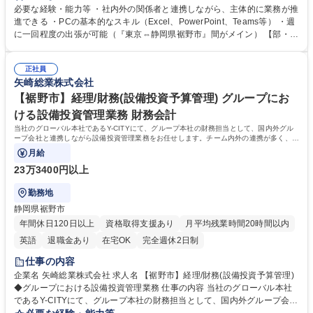
す。 〇市場・競合動向の分析：自動車業界（顧客、競合他社など）の情報
必要な経験・能力等 ・社内外の関係者と連携しながら、主体的に業務が推
収集、分析、市場トレンドの把握 〇社内調整・プロジェクト推進：関係部
進できる ・PCの基本的なスキル（Excel、PowerPoint、Teams等） ・週
署と密接に連携し、顧客対応や事業戦略への反映 〇コンプライアンス推
に一回程度の出張が可能（『東京⇔静岡県裾野市』間がメイン） 【部・チ
進：部門内におけるコンプライアンス活動の企画および実行推進 募集職種
ームの人数や雰囲気】 市場・顧客渉外管理部 総勢7名(男性3名/女性4名)
【品川】プロジェクト推進(自動車業界動向の情報収集/分析)
拠点が分かれていることもあり、オンラインでの業務が浸透しています。
正社員
フレックス勤務や在宅勤務も活用しており、プライベートとの両立がしや
矢崎総業株式会社
すい職場です。また中途入社の社員が多く活躍しています。 学歴・資格
学歴：大学院 大学 高専 語学力： 資格：
【裾野市】経理/財務(設備投資予算管理) グループにお
ける設備投資管理業務 財務会計
当社のグローバル本社であるY-CITYにて、グループ本社の財務担当として、国内外グル
ープ会社と連携しながら設備投資管理業務をお任せします。チーム内外の連携が多く、国
内外の関係者と協力しながら業務進める環境
月給
23万3400円以上
勤務地
静岡県裾野市
年間休日120日以上
資格取得支援あり
月平均残業時間20時間以内
英語
退職金あり
在宅OK
完全週休2日制
仕事の内容
企業名 矢崎総業株式会社 求人名 【裾野市】経理/財務(設備投資予算管理)
◆グループにおける設備投資管理業務 仕事の内容 当社のグローバル本社
であるY-CITYにて、グループ本社の財務担当として、国内外グループ会社