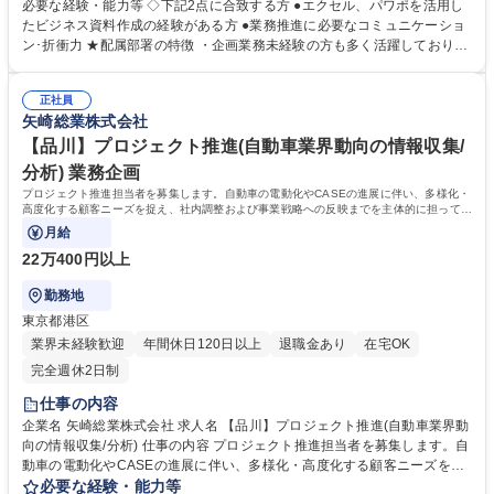
ションです！ 〇募集中の職種 Ｌ 事業企画：自動車用電線外装部品の売上
必要な経験・能力等 ◇下記2点に合致する方 ●エクセル、パワポを活用し
創出・企画・推進業務 Ｌ 製品企画：新規製品の企画・営業～企画から販
たビジネス資料作成の経験がある方 ●業務推進に必要なコミュニケーショ
売まで一貫担当～ Ｌ 生産企画：構成部品単位で最適生産・内外製方針を
ン･折衝力 ★配属部署の特徴 ・企画業務未経験の方も多く活躍しており、
立案 募集職種 【島田】企画系オープンポジション(未経験OK）新たなモビ
新しい事にチャレンジできるやりがいのある環境です。 ・社内・社外の幅
リティ製品の普及へ
広い関連部署や、海外拠点と頻繁にコミュニケーションを取る活気のある
正社員
部署です。 学歴・資格 学歴：大学院 大学 高専 語学力： 資格：
矢崎総業株式会社
【品川】プロジェクト推進(自動車業界動向の情報収集/
分析) 業務企画
プロジェクト推進担当者を募集します。自動車の電動化やCASEの進展に伴い、多様化・
高度化する顧客ニーズを捉え、社内調整および事業戦略への反映までを主体的に担ってい
ただきます。
月給
22万400円以上
勤務地
東京都港区
業界未経験歓迎
年間休日120日以上
退職金あり
在宅OK
完全週休2日制
仕事の内容
企業名 矢崎総業株式会社 求人名 【品川】プロジェクト推進(自動車業界動
向の情報収集/分析) 仕事の内容 プロジェクト推進担当者を募集します。自
動車の電動化やCASEの進展に伴い、多様化・高度化する顧客ニーズを捉
え、社内調整および事業戦略への反映までを主体的に担っていただきま
必要な経験・能力等