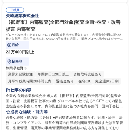
ーハーネス世界No.1/福利厚生◎
相手の立場で考える力・折衝力が身につく ・社内外を巻き込む調整力・推
進力が養われる ・問題解決力・リスク感覚が鍛えられる ・責任感・当事
正社員
者意識が醸成される 学歴・資格 学歴：大学院 大学 高専 語学力： 資格：
矢崎総業株式会社
第一種運転免許普通自動車
【裾野市】内部監査(全部門対象)監査企画~往査・改善
提言 内部監査
グローバル本社であるY-CITYにて内部監査担当者を募集します。内部監査計画に基づき
社内各部門、国内子会社およびASEAN子会社を訪問し、業務プロセス監査およびテーマ
監査を実施します。
月給
22万400円以上
勤務地
静岡県裾野市
業界未経験歓迎
年間休日120日以上
資格取得支援あり
月平均残業時間20時間以内
退職金あり
在宅OK
完全週休2日制
仕事の内容
企業名 矢崎総業株式会社 求人名 【裾野市】内部監査(全部門対象)監査企
画～往査・改善提言 仕事の内容 グローバル本社であるY-CITYにて内部監
査担当者を募集します。内部監査計画に基づき社内各部門、国内子会社お
よびASEAN子会社を訪問し、業務プロセス監査およびテーマ監査を実施
必要な経験・能力等
します。 ・内部監査の企画立案、往査（出張による実地監査またはリモー
必要な経験・能力等 【必須】■内部監査経験者に限らず、財務・経理、法
ト監査）の実施。 ・往査日程の調整、事前資料の入手・確認・分析、関係
務・コンプライアンス、経営企画等の内部統制関連実務経験または営業管
部署（本社機能部門、事業主管部門）との調整。 ・往査時の現物確認・イ
理、生産管理、購買等の事業管理関連業務経験のある方を募集しておりま