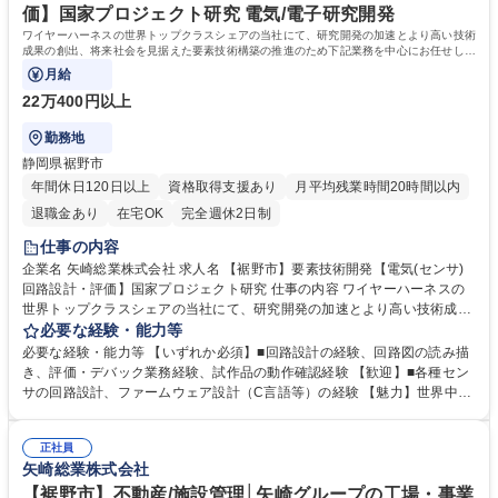
できる社員食堂/企業内保育園/トレーニングジムなど各種福利厚生施設充
価】国家プロジェクト研究 電気/電子研究開発
実※拠点による 学歴・資格 学歴：大学院 大学 高専 語学力： 資格：
ワイヤーハーネスの世界トップクラスシェアの当社にて、研究開発の加速とより高い技術
成果の創出、将来社会を見据えた要素技術構築の推進のため下記業務を中心にお任せしま
す。※国家プロジェクトのテーマです。
月給
22万400円以上
勤務地
静岡県裾野市
年間休日120日以上
資格取得支援あり
月平均残業時間20時間以内
退職金あり
在宅OK
完全週休2日制
仕事の内容
企業名 矢崎総業株式会社 求人名 【裾野市】要素技術開発【電気(センサ)
回路設計・評価】国家プロジェクト研究 仕事の内容 ワイヤーハーネスの
世界トップクラスシェアの当社にて、研究開発の加速とより高い技術成果
の創出、将来社会を見据えた要素技術構築の推進のため下記業務を中心に
必要な経験・能力等
お任せします。※国家プロジェクトのテーマです。 ■各センサを実現する
必要な経験・能力等 【いずれか必須】■回路設計の経験、回路図の読み描
要素技術の構築。また、実用化につなげていくためのセンサの小型化（回
き、評価・デバック業務経験、試作品の動作確認経験 【歓迎】■各種セン
路設計、機能集約など） ■回路シミュレーションを用いたセンサ回路設計
サの回路設計、ファームウェア設計（C言語等）の経験 【魅力】世界中の
■回路設計に基づくプリント基板設計対応 ■回路試作品の動作確認 ■センサ
モビリティの神経網を支配し、EV・自動運転を支える要となるワイヤー
小型化に向けた各構成部品の最適化 募集職種 【裾野市】要素技術開発
ハーネスにて世界シェアトップクラス。「人を大切にする」経営が徹底さ
【電気(センサ)回路設計・評価】国家プロジェクト研究
正社員
れており、短期的利益ではなく長期的な顧客との信頼を、株主還元ではな
矢崎総業株式会社
く従業員・地域への還元を大切にしていることから、売上2兆円超でも非
上場を貫く超巨大企業。朝・昼・夕利用できる社員食堂/企業内保育園/ト
【裾野市】不動産/施設管理│矢崎グループの工場・事業