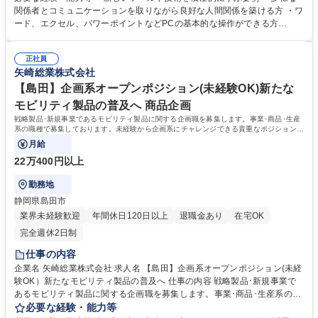
構築 〇「Innovation Hub - REN（錬）」での見学者対応 〇社外パートナ
関係者とコミュニケーションを取りながら良好な人間関係を築ける方 ・ワ
ー（コンサルティング会社、大手企業、ベンチャー企業、大学等）と連携
ード、エクセル、パワーポイントなどPCの基本的な操作ができる方
した、顧客や現場からのニーズや世の中の技術動向を踏まえたスマートフ
【部・チームの人数や雰囲気】 新施設「Innovation Hub - REN（錬）」
ァクトリーの企画構想 〇新規プロジェクト企画に向けた世の中の最新技術
立ち上げに伴い新設された組織「イノベーションセンター」に所属する部
の調査・情報収集 募集職種 【裾野】事業企画（未来のものづくり構想の
正社員
署です。イノベーションセンター総勢45名が所属しています。フラットで
矢崎総業株式会社
企画)Innovation Hub - REN（錬）
相談しやすいオープンなチーム文化です。 学歴・資格 学歴：大学院 大学
高専 語学力： 資格：
【島田】企画系オープンポジション(未経験OK)新たな
モビリティ製品の普及へ 商品企画
戦略製品･新規事業であるモビリティ製品に関する企画職を募集します。事業･商品･生産
系の職種で募集しております。未経験から企画系にチャレンジできる貴重なポジションで
す！
月給
22万400円以上
勤務地
静岡県島田市
業界未経験歓迎
年間休日120日以上
退職金あり
在宅OK
完全週休2日制
仕事の内容
企業名 矢崎総業株式会社 求人名 【島田】企画系オープンポジション(未経
験OK）新たなモビリティ製品の普及へ 仕事の内容 戦略製品･新規事業で
あるモビリティ製品に関する企画職を募集します。事業･商品･生産系の職
種で募集しております。未経験から企画系にチャレンジできる貴重なポジ
必要な経験・能力等