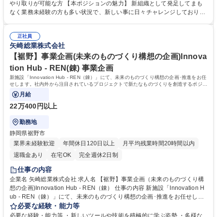
握し、将来の需要に応じた生産体制の構築 ・海外工場や各地域のチームと
やり取りが可能な方 【本ポジションの魅力】 新組織として発足してまも
協力し、生産プロジェクトを管理・推進 ・現地工場や設備など現物確認、
なく業務未経験の方も多い状況で、新しい事に日々チャレンジしており、
最適な生産場所・生産方法の検討 募集職種 【裾野】生産企画(自動車向け
やりがいのある環境です。社内・社外の幅広い関連部署や、海外拠点と頻
電線外装品) グローバル案件/福利厚生◎
繁にコミュニケーションを取る活気のある部署です。 学歴・資格 学歴：
正社員
大学院 大学 高専 語学力：英語 資格：
矢崎総業株式会社
【裾野】事業企画(未来のものづくり構想の企画)Innova
tion Hub - REN(錬) 事業企画
新施設「Innovation Hub - REN（錬）」にて、未来のものづくり構想の企画･推進をお任
せします。社内外から注目されているプロジェクトで新たなものづくりを創造するポジシ
ョンです！
月給
22万400円以上
勤務地
静岡県裾野市
業界未経験歓迎
年間休日120日以上
月平均残業時間20時間以内
退職金あり
在宅OK
完全週休2日制
仕事の内容
企業名 矢崎総業株式会社 求人名 【裾野】事業企画（未来のものづくり構
想の企画)Innovation Hub - REN（錬） 仕事の内容 新施設「Innovation H
ub - REN（錬）」にて、未来のものづくり構想の企画･推進をお任せしま
す。社内外から注目されているプロジェクトで新たなものづくりを創造す
必要な経験・能力等
るポジションです！ 〇プロジェクト管理/新施設運営のルールやしくみの
必要な経験・能力等 ・新しいツールや技術を積極的に学ぶ姿勢 ・多様な