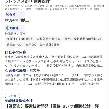
フレックスあり 回路設計
ワイヤーハーネスの世界トップクラスシェアの当社にて、顧客(OEM)と連携し、自動車用
電子制御ユニット（ECU）の開発設計から量産展開までとシステム部門として、開発プ
ロジェクト全体の取りまとめをお任せします。
月給
22万400円以上
勤務地
静岡県牧之原市
年間休日120日以上
資格取得支援あり
月平均残業時間20時間以内
退職金あり
在宅OK
完全週休2日制
仕事の内容
企業名 矢崎総業株式会社 求人名 【牧之原市】開発設計(ECU)自動車用電
子制御ユニット◎フレックスあり 仕事の内容 ワイヤーハーネスの世界ト
ップクラスシェアの当社にて、顧客(OEM)と連携し、自動車用電子制御ユ
ニット（ECU）の開発設計から量産展開までとシステム部門として、開発
必要な経験・能力等
プロジェクト全体の取りまとめをお任せします。 ■自動車用電子制御ユニ
必要な経験・能力等 【必須】■電子制御ユニット（ECU）に関する知識ま
ット（ECU）のシステム設計、図面作成および仕様策定、量産立上げ ■試
たは設計のご経験 【歓迎】■車載機器または産業用機器分野における電子
作製品の手配・評価、検査仕様の作成と品質確認 ■顧客（自動車メーカ
制御ユニット（ECU）の開発設計経験 ■顧客（OEM）との開発経験や技術
ー）との技術調整・仕様折衝 ■社内拠点（製造・品質・他開発部門）との
折衝の実務経験 【魅力】世界中のモビリティの神経網を支配し、EV・自
連携・進行管理 ■複数車種への量産展開に向けた適合設計および最適化対
動運転を支える要となるワイヤーハーネスにて世界シェアトップクラス。
応 募集職種 【牧之原市】開発設計(ECU)自動車用電子制御ユニット◎フ
正社員
「人を大切にする」経営が徹底されており、短期的利益ではなく長期的な
矢崎総業株式会社
レックスあり
顧客との信頼を、株主還元ではなく従業員・地域への還元を大切にしてい
ることから、売上2兆円超でも非上場を貫く超巨大企業。朝・昼・夕利用
【裾野市】要素技術開発【電気(センサ)回路設計・評