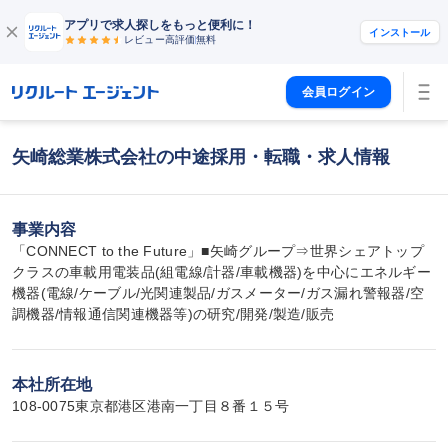
アプリで求人探しをもっと便利に！
インストール
レビュー高評価
無料
会員ログイン
矢崎総業株式会社の中途採用・転職・求人情報
事業内容
「CONNECT to the Future」■矢崎グループ⇒世界シェアトップ
クラスの車載用電装品(組電線/計器/車載機器)を中心にエネルギー
機器(電線/ケーブル/光関連製品/ガスメーター/ガス漏れ警報器/空
調機器/情報通信関連機器等)の研究/開発/製造/販売
本社所在地
108-0075東京都港区港南一丁目８番１５号