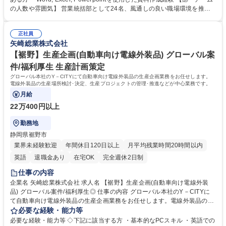
定・立案・遂行 ◆海外関係会社/国内他部門(主に開発･生産･調達部門)との
の人数や雰囲気】 営業統括部として24名、風通しの良い職場環境を推進
調整及び顧客への営業活動 ※主な取り扱い商品:自動車用電装品(ワイヤー
しながらお客様・社内部署とのコミュニケーションを大切にしています。
ハーネス、HEV/BEV用高圧部品、ハーネス用部品、HMI(メーター)製品な
学歴・資格 学歴：大学院 大学 高専 語学力： 資格：第一種運転免許普通自
ど) 募集職種 【宇都宮】営業(SUBARU様) 営業企画･見積業務･原価企画/
正社員
動車
矢崎総業株式会社
ワイヤーハーネスNo.1
【裾野】生産企画(自動車向け電線外装品) グローバル案
件/福利厚生 生産計画策定
グローバル本社のY－CITYにて自動車向け電線外装品の生産企画業務をお任せします。
電線外装品の生産場所検討･決定、生産プロジェクトの管理･推進などが中心業務です。
月給
22万400円以上
勤務地
静岡県裾野市
業界未経験歓迎
年間休日120日以上
月平均残業時間20時間以内
英語
退職金あり
在宅OK
完全週休2日制
仕事の内容
企業名 矢崎総業株式会社 求人名 【裾野】生産企画(自動車向け電線外装
品) グローバル案件/福利厚生◎ 仕事の内容 グローバル本社のY－CITYに
て自動車向け電線外装品の生産企画業務をお任せします。電線外装品の生
産場所検討･決定、生産プロジェクトの管理･推進などが中心業務です。 ・
必要な経験・能力等
電線外装品の生産場所検討と決定 ・新製品および既存製品の生産能力を把
必要な経験・能力等 ◇下記に該当する方 ・基本的なPCスキル ・英語での