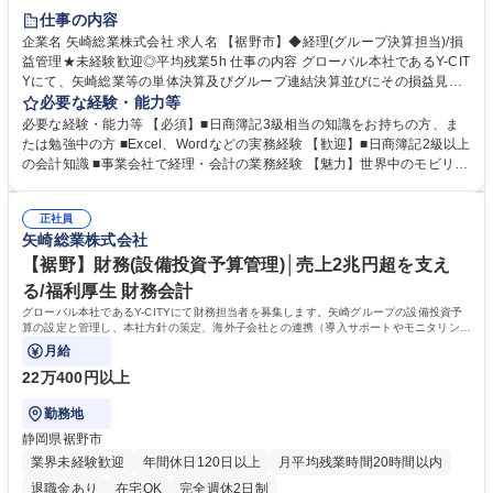
完全週休2日制
仕事の内容
企業名 矢崎総業株式会社 求人名 【裾野市】◆経理(グループ決算担当)/損
益管理★未経験歓迎◎平均残業5h 仕事の内容 グローバル本社であるY-CIT
Yにて、矢崎総業等の単体決算及びグループ連結決算並びにその損益見通
しを作成し、経営層やステークホルダーへ報告する役割を担ってる当部
必要な経験・能力等
で、経理業務を中心にお任せします。 ■親会社等の単体及び連結決算（四
必要な経験・能力等 【必須】■日商簿記3級相当の知識をお持ちの方、ま
半期ごと）■会計監査対応 ■連結損益予測作成 ■上記業務の改善 ※使用シ
たは勉強中の方 ■Excel、Wordなどの実務経験 【歓迎】■日商簿記2級以上
ステム：STRAVIS, STRAVIS-LINK ★単体から連結まで一気通貫で決算を
の会計知識 ■事業会社で経理・会計の業務経験 【魅力】世界中のモビリテ
作成することでグローバル企業のダイナミズムを体感でき、また、会計に
ィの神経網を支配し、EV・自動運転を支える要となるワイヤーハーネス
関する知識や経験もアップできる職場です！ 募集職種 【裾野市】◆経理
にて世界シェアトップクラス。「人を大切にする」経営が徹底されてお
(グループ決算担当)/損益管理★未経験歓迎◎平均残業5h
正社員
り、短期的利益ではなく長期的な顧客との信頼を、株主還元ではなく従業
矢崎総業株式会社
員・地域への還元を大切にしていることから、売上2兆円超でも非上場を
貫く超巨大企業。朝・昼・夕利用できる社員食堂/企業内保育園/トレーニ
【裾野】財務(設備投資予算管理)│売上2兆円超を支え
ングジムなど各種福利厚生施設充実 学歴・資格 学歴：大学院 大学 高専 短
る/福利厚生 財務会計
大 専修学校 高校 語学力： 資格：日商簿記検定3級 日商簿記検定2級
グローバル本社であるY-CITYにて財務担当者を募集します。矢崎グループの設備投資予
算の設定と管理し、本社方針の策定、海外子会社との連携（導入サポートやモニタリン
グ）、関連機能部門への報告等を行います。
月給
22万400円以上
勤務地
静岡県裾野市
業界未経験歓迎
年間休日120日以上
月平均残業時間20時間以内
退職金あり
在宅OK
完全週休2日制