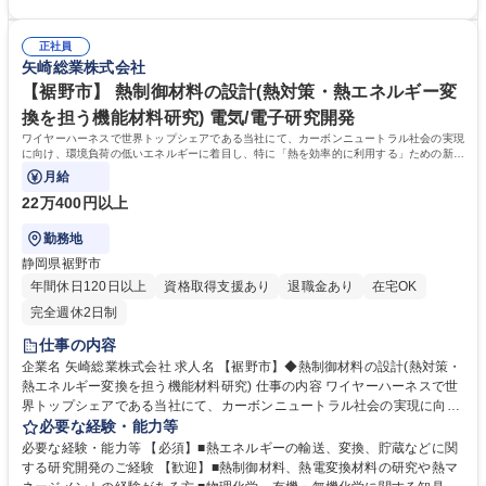
ンタビュー、改善指摘事項検討、調書・報告書の作成。 ・改善の提言、関
す。 【魅力】世界中のモビリティの神経網を支配し、EV・自動運転を支
係部署への情報提供・支援要請、改善状況のフォローアップ。 募集職種
える要となるワイヤーハーネスにて世界シェアトップクラス。「人を大切
【裾野市】内部監査(全部門対象)監査企画～往査・改善提言
正社員
にする」経営が徹底されており、短期的利益ではなく長期的な顧客との信
矢崎総業株式会社
頼を、株主還元ではなく従業員・地域への還元を大切にしていることか
ら、売上2兆円超でも非上場を貫く超巨大企業。朝・昼・夕利用できる社
【裾野市】 熱制御材料の設計(熱対策・熱エネルギー変
員食堂/企業内保育園/トレーニングジムなど各種福利厚生施設充実 学歴・
換を担う機能材料研究) 電気/電子研究開発
資格 学歴：大学院 大学 語学力： 資格：
ワイヤーハーネスで世界トップシェアである当社にて、カーボンニュートラル社会の実現
に向け、環境負荷の低いエネルギーに着目し、特に「熱を効率的に利用する」ための新た
な機能材料の創出に取り組んでおり、下記
月給
22万400円以上
勤務地
静岡県裾野市
年間休日120日以上
資格取得支援あり
退職金あり
在宅OK
完全週休2日制
仕事の内容
企業名 矢崎総業株式会社 求人名 【裾野市】◆熱制御材料の設計(熱対策・
熱エネルギー変換を担う機能材料研究) 仕事の内容 ワイヤーハーネスで世
界トップシェアである当社にて、カーボンニュートラル社会の実現に向
け、環境負荷の低いエネルギーに着目し、特に「熱を効率的に利用する」
必要な経験・能力等
ための新たな機能材料の創出に取り組んでおり、下記 業務をお任せします
必要な経験・能力等 【必須】■熱エネルギーの輸送、変換、貯蔵などに関
■伝導・対流・放射（輻射）など、熱の移動を制御する材料・構造技術の
する研究開発のご経験 【歓迎】■熱制御材料、熱電変換材料の研究や熱マ
研究開発 ■電子機器や電動化システムの冷却、廃熱の熱電変換など、熱対