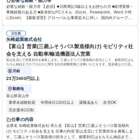
と連携しながら設備投資管理業務をお任せします。チーム内外の連携が多
必要な経験・能力等
く、国内外の関係者と協力しながら業務進める環境 ・設備投資に於ける企
必要な経験・能力等 【必須】■日商簿記3級以上をお持ちの方 ■経理実務・
画立案、管理方針の展開、導入支援、運用状況確認 ・関連機能部門との連
事務経験のある方 ■基本的なPCスキル（Excel、Powerpoint、Word ※特
携、経営層への報告資料作成 ★入社後は、先輩社員のサポートのもと担当
にExcel） 【募集背景】グローバルな事業拡大に伴い、国内外グループ会
業務を通じてグループ全体の財務管理への理解を深め、将来的には海外拠
社の財務管理体制をより強固なものとするため、体制強化を目的とした募
点の財務管理を主体的に担っていただくことを期待しています。グループ
集！現在、海外拠点を含むグループ全体の設備投資管理や財務リスク管理
全体の投資判断や事業運営を支える、経営に近い業務に携わることができ
正社員
において、各拠点との連携を深め、経営判断につながる情報管理・分析機
矢崎総業株式会社
ます。 募集職種 【裾野市】経理/財務(設備投資予算管理)◆グループにお
能の強化が求められており、海外子会社との連携を通じて財務管理体制の
ける設備投資管理業務
高度化を推進し、グループ全体の持続的な成長を支える役割を担っていた
【富山】営業(三菱ふそうバス製造様向け) モビリティ社
だきます。 学歴・資格 学歴：大学院 大学 高専 語学力：英語 資格：日商
会を支える 自動車/輸送機器法人営業
簿記検定3級
富山支店にて営業担当を募集します。三菱ふそうバス製造様の担当として、顧客対応はも
ちろん納品までのプロセスに関する社内調整業務に従事いただきます。脱炭素などの流れ
もあり営業組織を強化する方針です。
月給
23万3400円以上
勤務地
富山県富山市
業界未経験歓迎
年間休日120日以上
退職金あり
在宅OK
完全週休2日制
仕事の内容
企業名 矢崎総業株式会社 求人名 【富山】営業(三菱ふそうバス製造様向
け) モビリティ社会を支える 仕事の内容 富山支店にて営業担当を募集しま
す。三菱ふそうバス製造様の担当として、顧客対応はもちろん納品までの