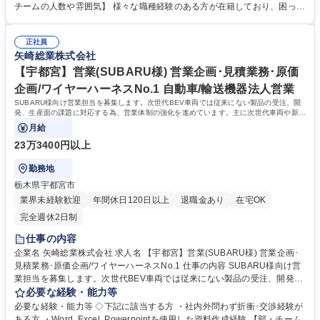
ェーン検討を行います。 Ｌコスト分析・評価、地政学リスクの考慮、等々
チームの人数や雰囲気】 様々な職種経験のある方が在籍しており、困った
・開発、営業、生産部門をつなぐ役割として組織横断でプロジェクトを推
事は相談に乗って貰いやすい雰囲気です。中途入社の社員の方・派遣社員
進しています。 募集職種 【静岡･島田】生産拠点の企画･検討）│自動車部
の方が複数人いらっしゃり、活躍して頂いています。幅広い年齢層で構成
品のグローバル生産に携わる
正社員
され、様々なバックグラウンドを持つ（製造現場、海外駐在経験者）方々
矢崎総業株式会社
が活躍しています。 学歴・資格 学歴：大学院 大学 高専 語学力： 資格：
【宇都宮】営業(SUBARU様) 営業企画･見積業務･原価
企画/ワイヤーハーネスNo.1 自動車/輸送機器法人営業
SUBARU様向け営業担当を募集します。次世代BEV車両では従来にない製品の受注、開
発、生産面の課題に対応する為、営業体制の強化を進めています。主に次世代車両や新規
製品に関わって頂く予定です。
月給
23万3400円以上
勤務地
栃木県宇都宮市
業界未経験歓迎
年間休日120日以上
退職金あり
在宅OK
完全週休2日制
仕事の内容
企業名 矢崎総業株式会社 求人名 【宇都宮】営業(SUBARU様) 営業企画･
見積業務･原価企画/ワイヤーハーネスNo.1 仕事の内容 SUBARU様向け営
業担当を募集します。次世代BEV車両では従来にない製品の受注、開発、
生産面の課題に対応する為、営業体制の強化を進めています。主に次世代
必要な経験・能力等
車両や新規製品に関わって頂く予定です。 ◆取引先(カーメーカー)への弊
必要な経験・能力等 ◇下記に該当する方 ・社内外問わず折衝･交渉経験が
社製品(※)の見積書作成、価格契約、各種折衝 ◆弊社製品の販売戦略の策
ある方 ・Word, Excel, Powerpointを使用した資料作成経験 【部・チーム