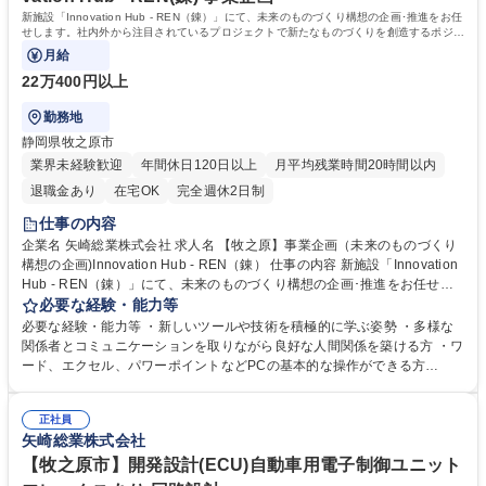
新施設「Innovation Hub - REN（錬）」にて、未来のものづくり構想の企画･推進をお任
せします。社内外から注目されているプロジェクトで新たなものづくりを創造するポジシ
ョンです！
月給
22万400円以上
勤務地
静岡県牧之原市
業界未経験歓迎
年間休日120日以上
月平均残業時間20時間以内
退職金あり
在宅OK
完全週休2日制
仕事の内容
企業名 矢崎総業株式会社 求人名 【牧之原】事業企画（未来のものづくり
構想の企画)Innovation Hub - REN（錬） 仕事の内容 新施設「Innovation
Hub - REN（錬）」にて、未来のものづくり構想の企画･推進をお任せし
ます。社内外から注目されているプロジェクトで新たなものづくりを創造
必要な経験・能力等
するポジションです！ 〇プロジェクト管理/新施設運営のルールやしくみ
必要な経験・能力等 ・新しいツールや技術を積極的に学ぶ姿勢 ・多様な
の構築 〇「Innovation Hub - REN（錬）」での見学者対応 〇社外パート
関係者とコミュニケーションを取りながら良好な人間関係を築ける方 ・ワ
ナー（コンサルティング会社、大手企業、ベンチャー企業、大学等）と連
ード、エクセル、パワーポイントなどPCの基本的な操作ができる方
携した、顧客や現場からのニーズや世の中の技術動向を踏まえたスマート
【部・チームの人数や雰囲気】 新施設「Innovation Hub - REN（錬）」
ファクトリーの企画構想 〇新規プロジェクト企画に向けた世の中の最新技
立ち上げに伴い新設された組織「イノベーションセンター」に所属する部
術の調査・情報収集 募集職種 【牧之原】事業企画（未来のものづくり構
正社員
署です。イノベーションセンター総勢45名が所属しています。フラットで
矢崎総業株式会社
想の企画)Innovation Hub - REN（錬）
相談しやすいオープンなチーム文化です。 学歴・資格 学歴：大学院 大学
高専 語学力： 資格：
【牧之原市】開発設計(ECU)自動車用電子制御ユニット