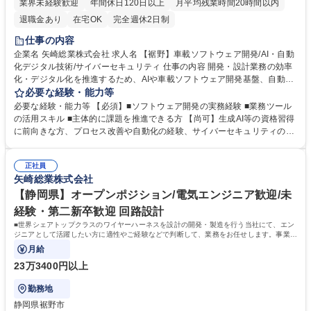
業界未経験歓迎
年間休日120日以上
月平均残業時間20時間以内
退職金あり
在宅OK
完全週休2日制
仕事の内容
企業名 矢崎総業株式会社 求人名 【裾野】車載ソフトウェア開発/AI・自動
化デジタル技術/サイバーセキュリティ 仕事の内容 開発・設計業務の効率
化・デジタル化を推進するため、AIや車載ソフトウェア開発基盤、自動
化、サイバーセキュリティ技術の企画・開発・展開を担当していただきま
必要な経験・能力等
す。 ■開発現場の課題分析および改善テーマの立案 ■AIを活用した業務効
必要な経験・能力等 【必須】■ソフトウェア開発の実務経験 ■業務ツール
率化技術や開発支援ツールの企画・開発 ■車載ソフトウェア開発手法およ
の活用スキル ■主体的に課題を推進できる方 【尚可】生成AI等の資格習得
び開発環境の構築・改善 ■バーチャル評価基盤の設計・構築・活用推進 ■
に前向きな方、プロセス改善や自動化の経験、サイバーセキュリティの知
製品サイバーセキュリティ技術の調査・開発・導入支援 ■関係部署と連携
見をお持ちの方、語学力を有しグローバルに活躍したい方 【求める人物
した技術展開および標準化活動の推進 ※企画から開発、導入、展開まで一
像】理工系専攻の方で、技術への探求心を持ち、Web・クラウド・組込
貫して携わり、自らのアイデアを形にできる環境です。 募集職種 【裾
正社員
み・AI領域での経験を活かして新しい領域へ挑戦できる方。 【働き方】月
矢崎総業株式会社
野】車載ソフトウェア開発/AI・自動化デジタル技術/サイバーセキュリテ
平均残業10時間、コアタイム有のフレックス制、入社2年目以降は週2回
ィ
まで在宅勤務が可能です。 学歴・資格 学歴：大学院 大学 高専 語学力：
【静岡県】オープンポジション/電気エンジニア歓迎/未
資格：
経験・第二新卒歓迎 回路設計
■世界シェアトップクラスのワイヤーハーネスを設計の開発・製造を行う当社にて、エン
ジニアとして活躍したい方に適性やご経験などで判断して、業務をお任せします。事業拡
大に伴い、電気エンジニアの方のご応募
月給
23万3400円以上
勤務地
静岡県裾野市