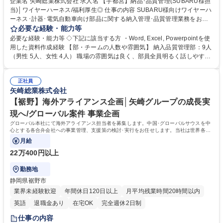
企業名 矢崎総業株式会社 求人名 【宇都宮】納品･品質管理(SUBARU様担
当)│ワイヤーハーネス/福利厚生◎ 仕事の内容 SUBARU様向けワイヤーハ
ーネス･計器･電気自動車向け部品に関する納入管理･品質管理業務をお任
せします。顧客と社内関係部署のパイプ役として大切な役割を担います。
必要な経験・能力等
●SUBARUとの納入･品質に関わる管理･調整 ●納入管理（受発注、試作、
必要な経験・能力等 ◇下記に該当する方 ・Word, Excel, Powerpointを使
量産、補修）全般 ●品質管理、不具合対応、品質改善 ●発生費用の請求・
用した資料作成経験 【部・チームの人数や雰囲気】 納入品質管理部：9人
回収 ●設計変更管理業務。 ●工程変更管理業務。 募集職種 【宇都宮】納
（男性 5人、女性 4人） 職場の雰囲気は良く、部員全員明るく話しやすい
品･品質管理(SUBARU様担当)│ワイヤーハーネス/福利厚生◎
職場環境です。 判らないことは何でも聞ける雰囲気です。 学歴・資格 学
歴：大学院 大学 高専 語学力： 資格：第一種運転免許普通自動車
正社員
矢崎総業株式会社
【裾野】海外アライアンス企画│矢崎グループの成長実
現へ/グローバル案件 事業企画
グローバル本社にて海外アライアンス担当者を募集します。中国･グローバルサウスを中
心とする各合弁会社への事業管理、支援策の検討･実行をお任せします。当社は世界各国
に展開するグローバルカンパニーです。
月給
22万400円以上
勤務地
静岡県裾野市
業界未経験歓迎
年間休日120日以上
月平均残業時間20時間以内
英語
退職金あり
在宅OK
完全週休2日制
仕事の内容