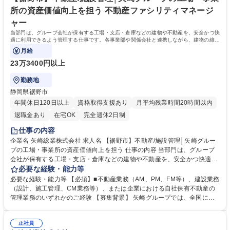
レーニングジムなど各種福利厚生施設充実※拠点による 学歴・資格 学
所の資産価値向上を担う 不動産ファシリティマネージ
歴：大学院 大学 高専 語学力： 資格：
ャー
当部門は、グループ会社が保有する工場・支店・倉庫などの建物や不動産を、安全かつ快
適に利用できるよう管理する仕事です。各事業部や関係会社と連携しながら、建物の維持
管理や修繕・改修計画の立案、
月給
23万3400円以上
勤務地
静岡県裾野市
年間休日120日以上
資格取得支援あり
月平均残業時間20時間以内
退職金あり
在宅OK
完全週休2日制
仕事の内容
企業名 矢崎総業株式会社 求人名 【裾野市】不動産/施設管理│矢崎グルー
プの工場・事業所の資産価値向上を担う 仕事の内容 当部門は、グループ
会社が保有する工場・支店・倉庫などの建物や不動産を、安全かつ快適に
利用できるよう管理する仕事です。各事業部や関係会社と連携しながら、
必要な経験・能力等
建物の維持管理や修繕・改修計画の立案、 工事の推進、施工会社との調
必要な経験・能力等 【必須】■不動産業務（AM、PM、FM等）、建設業務
整、不動産契約や行政手続きなど幅広い業務を担当し、事業運営を支える
（設計、施工管理、CM業務等）、または企業における自社保有不動産の
役割を担っていただきます。 施設や不動産の専門知識を活かしながら、グ
管理業務のいずれかのご経験 【募集背景】 矢崎グループでは、全国に工
ループ全体の資産価値向上に貢献いただくポジションです。業務では各事
場・支店・倉庫など多様な不動産資産を保有しており、それらを安全かつ
業部の管理部門、グループ会社、CM会社、設計事務所、施工会社など、
適法に効率的に維持・活用していくことが重要な経営課題となっていま
多くの関係者と連携しながらプロジェクトを進めていただきます。 ※詳細
正社員
す。事業環境や建物の老朽化、法令対応、働く環境の改善ニーズが高まる