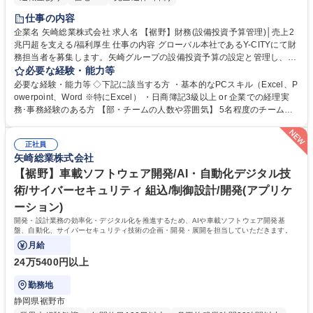
仕事の内容
企業名 矢崎総業株式会社 求人名 【裾野】財務(設備投資予算管理)│売上2
兆円超を支える/福利厚生 仕事の内容 グローバル本社であるY-CITYにて財
務担当者を募集します。矢崎グループの設備投資予算の設定と管理し、本
社方針の策定、海外子会社との連携（導入サポートやモニタリング）、関
必要な経験・能力等
連機能部門への報告等を行います。 グループ本社として、国内外の関連会
必要な経験・能力等 ◇下記に該当する方 ・基本的なPCスキル（Excel、P
社における財務管理・設備投資管理を通じ、健全な事業運営と持続的な成
owerpoint、Word ※特にExcel） ・日商簿記3級以上 or 企業での経理実
長を支えることがミッションです。 ・設備投資管理に関する本社方針の企
務･事務経験のある方 【部・チームの人数や雰囲気】 5名程度のチーム
画立案および海外子会社への展開 ・グループ全体の設備投資予算の管理・
で、グローバル設備投資に関する企画・展開・運用・モニタリング管理な
実行状況のモニタリング ・関連部門や海外拠点との連携を通じた経営層へ
ど幅広いテーマに取り組んでいます。チーム内外の連携が多く、国内外の
の報告・提案 募集職種 【裾野】財務(設備投資予算管理)│売上2兆円超を
正社員
関係者と協力しながら業務を進める環境です。多様な文化や価値観を持つ
矢崎総業株式会社
支える/福利厚生
メンバーと協働し、グローバルな視点を身につけられる職場です。 学歴・
資格 学歴：大学院 大学 語学力： 資格：
【裾野】車載ソフトウェア開発/AI・自動化デジタル技
術/サイバーセキュリティ 組込/制御設計/開発(アプリケ
ーション)
開発・設計業務の効率化・デジタル化を推進するため、AIや車載ソフトウェア開発基
盤、自動化、サイバーセキュリティ技術の企画・開発・展開を担当していただきます。
月給
24万5400円以上
勤務地
静岡県裾野市