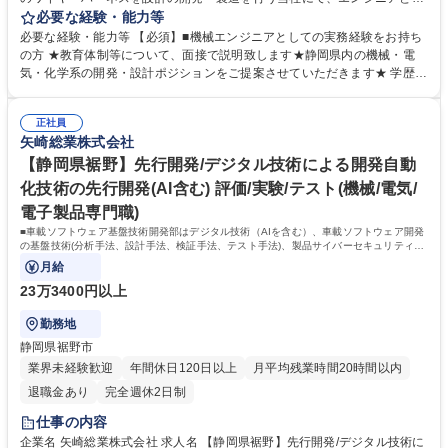
て活躍したい方に適性やご経験などで判断して、業務をお任せします。事
必要な経験・能力等
業拡大に伴い、機械エンジニアの方のご応募 をお待ちしております。
必要な経験・能力等 【必須】■機械エンジニアとしての実務経験をお持ち
【ご応募後の流れ】ご提出いただいた書類をもとに、矢崎総業グループ
の方 ★教育体制等について、面接で説明致します★静岡県内の機械・電
(矢崎総業株式会社、矢崎部品株式会社、矢崎エナジーシステム株式会社)
気・化学系の開発・設計ポジションをご提案させていただきます★ 学歴・
の全てのポジションで、幅広く検討させていただき、適正なポジションを
資格 学歴：大学院 大学 高専 語学力： 資格：
随時ご提案させていただきます。※書類選考合格の場合は選考合格の連絡
に合わせて選考ポジションのご連絡をさせていただきます。 募集職種
正社員
矢崎総業株式会社
【静岡県】オープンポジション/機械エンジニア歓迎/未経験・第二新卒歓
迎
【静岡県裾野】先行開発/デジタル技術による開発自動
化技術の先行開発(AI含む) 評価/実験/テスト(機械/電気/
電子製品専門職)
■車載ソフトウェア基盤技術開発部はデジタル技術（AIを含む）、車載ソフトウェア開発
の基盤技術(分析手法、設計手法、検証手法、テスト手法)、製品サイバーセキュリティ技
術の開発と社内展開を主業務としている。
月給
23万3400円以上
勤務地
静岡県裾野市
業界未経験歓迎
年間休日120日以上
月平均残業時間20時間以内
退職金あり
完全週休2日制
仕事の内容
企業名 矢崎総業株式会社 求人名 【静岡県裾野】先行開発/デジタル技術に