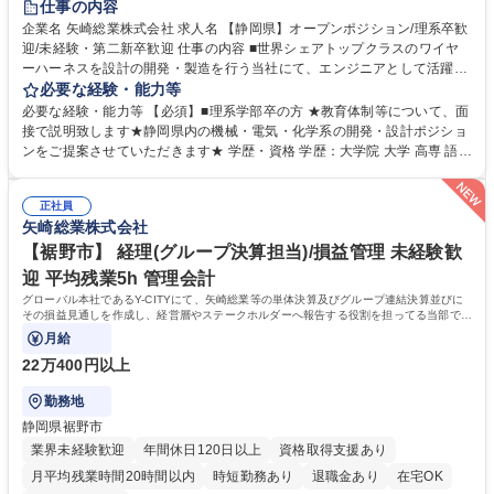
仕事の内容
企業名 矢崎総業株式会社 求人名 【静岡県】オープンポジション/理系卒歓
迎/未経験・第二新卒歓迎 仕事の内容 ■世界シェアトップクラスのワイヤ
ーハーネスを設計の開発・製造を行う当社にて、エンジニアとして活躍し
たい方に適性やご経験などで判断して、業務をお任せします。事業拡大に
必要な経験・能力等
伴い、理系出身の方のご応募 をお待ちしております。 【ご応募後の流
必要な経験・能力等 【必須】■理系学部卒の方 ★教育体制等について、面
れ】ご提出いただいた書類をもとに、矢崎総業グループ(矢崎総業株式会
接で説明致します★静岡県内の機械・電気・化学系の開発・設計ポジショ
社、矢崎部品株式会社、矢崎エナジーシステム株式会社)の全てのポジシ
ンをご提案させていただきます★ 学歴・資格 学歴：大学院 大学 高専 語学
ョンで、幅広く検討させていただき、適正なポジションを随時ご提案させ
力： 資格：
ていただきます。※書類選考合格の場合は選考合格の連絡に合わせて選考
ポジションのご連絡をさせていただきます。 募集職種 【静岡県】オープ
正社員
矢崎総業株式会社
ンポジション/理系卒歓迎/未経験・第二新卒歓迎
【裾野市】 経理(グループ決算担当)/損益管理 未経験歓
迎 平均残業5h 管理会計
グローバル本社であるY-CITYにて、矢崎総業等の単体決算及びグループ連結決算並びに
その損益見通しを作成し、経営層やステークホルダーへ報告する役割を担ってる当部で、
経理業務を中心にお任せします。
月給
22万400円以上
勤務地
静岡県裾野市
業界未経験歓迎
年間休日120日以上
資格取得支援あり
月平均残業時間20時間以内
時短勤務あり
退職金あり
在宅OK