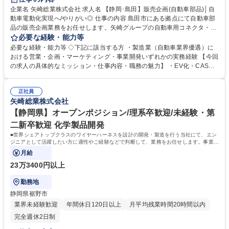
企業名 矢崎総業株式会社 求人名 【静岡･島田】販売企画(自動車部品)│自
動車電動化実現へ/やりがい◎ 仕事の内容 島田市にある拠点にて自動車部
品の販売企画業務をお任せします。矢崎グループの自動車用コネクタ・ワ
イヤーハーネス・電装部品を対象に、グローバル市場でのGo-To-Market戦
必要な経験・能力等
略を立案・推進する部門です。 ●市場調査・競合分析（市場規模推計、TA
必要な経験・能力等 ◇下記に該当する方 ・製造業（自動車業界優遇）に
M/SAM算出、PESTEL・3C・STPフレームワークの活用） ●製品ポートフ
おける営業・企画・マーケティング・事業開発いずれかの実務経験 【今回
ォリオに基づく商品戦略の策定支援、新規事業領域の探索 ●競合ベンチマ
の求人の具体的なミッション・仕事内容・職務の魅力】 ・EV化・CASE
ーキングに基づく価格戦略の検討 ●海外拠点との協業による地域別マーケ
変革が加速する自動車業界において、製品戦略の上流から携われるポジシ
ット戦略の立案 ●経営層向けの戦略提案資料の作成（Excel・PowerPoin
ョンです ・部長直下の少数精鋭チームのため、一人ひとりの裁量が大き
t） 募集職種 【静岡･島田】販売企画(自動車部品)│自動車電動化実現へ/や
正社員
く、経営に近い視座で仕事ができます ・日本に居ながらグローバル市場
矢崎総業株式会社
りがい◎
（中国・インド・北米・欧州）を俯瞰し、戦略立案スキルを磨ける環境で
す 学歴・資格 学歴：大学院 大学 高専 短大 専修学校 高校 語学力： 資
【静岡県】オープンポジション/理系卒歓迎/未経験・第
格：
二新卒歓迎 化学製品開発
■世界シェアトップクラスのワイヤーハーネスを設計の開発・製造を行う当社にて、エン
ジニアとして活躍したい方に適性やご経験などで判断して、業務をお任せします。事業拡
大に伴い、理系出身の方のご応募
月給
23万3400円以上
勤務地
静岡県裾野市
業界未経験歓迎
年間休日120日以上
月平均残業時間20時間以内
完全週休2日制