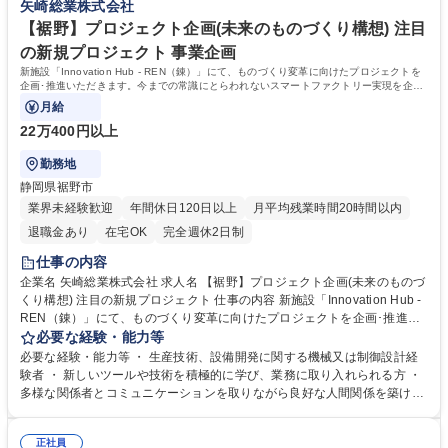
矢崎総業株式会社
な業務内容は労働条件備考欄に記載 募集職種 【裾野市】不動産/施設管理
中、不動産の維持管理から改修・修繕計画の立案、不動産活用までを総合
│矢崎グループの工場・事業所の資産価値向上を担う
的に推進できる体制強化を目的として、新たなメンバーを募集します！ 学
【裾野】プロジェクト企画(未来のものづくり構想) 注目
歴・資格 学歴：大学院 大学 高専 語学力： 資格：一級建築士 1級建築施工
の新規プロジェクト 事業企画
管理技士 建築物環境衛生管理技術者
新施設「Innovation Hub - REN（錬）」にて、ものづくり変革に向けたプロジェクトを
企画･推進いただきます。今までの常識にとらわれないスマートファクトリー実現を企
画･推進いただきます。
月給
22万400円以上
勤務地
静岡県裾野市
業界未経験歓迎
年間休日120日以上
月平均残業時間20時間以内
退職金あり
在宅OK
完全週休2日制
仕事の内容
企業名 矢崎総業株式会社 求人名 【裾野】プロジェクト企画(未来のものづ
くり構想) 注目の新規プロジェクト 仕事の内容 新施設「Innovation Hub -
REN（錬）」にて、ものづくり変革に向けたプロジェクトを企画･推進い
ただきます。今までの常識にとらわれないスマートファクトリー実現を企
必要な経験・能力等
画･推進いただきます。 〇社外パートナー（コンサルティング会社、大手
必要な経験・能力等 ・ 生産技術、設備開発に関する機械又は制御設計経
企業、ベンチャー企業、大学等）と連携し、企画実現に向けた技術開発、
験者 ・ 新しいツールや技術を積極的に学び、業務に取り入れられる方 ・
実現性検証 〇世の中の最新技術の調査・情報収集 〇顧客からのニーズ、
多様な関係者とコミュニケーションを取りながら良好な人間関係を築ける
現場からのニーズ、世の中の技術動向を踏まえたスマートファクトリーの
方 【部・チームの人数や雰囲気】 新施設「Innovation Hub - REN
企画 募集職種 【裾野】プロジェクト企画(未来のものづくり構想) 注目の
（錬）」立ち上げに伴い新設された組織「イノベーションセンター」に所
新規プロジェクト
正社員
属する部署です。イノベーションセンター総勢45名 ものづくり革新部総