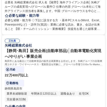
企業名 矢崎総業株式会社 求人名 【裾野】海外アライアンス企画│矢崎グ
ループの成長実現へ/グローバル案件◎ 仕事の内容 グローバル本社にて海
外アライアンス担当者を募集します。中国･グローバルサウスを中心とす
る各合弁会社への事業管理、支援策の検討･実行をお任せします。当社は
必要な経験・能力等
世界各国に展開するグローバルカンパニーです。 株主総会・取締役会運営
必要な経験・能力等 ◇下記に該当する方 ・基本PCスキル(Word、Excel、
のような経営視点が求められるもの、契約締結、月次管理といった専門部
Powerpointなど) ・語学力(英語)：業務に必要な読み、書き、会話が出来
署との協働が必要なもの、さらには見積もり支援対応などの日常業務支援
ること 【部・チームのミッション・業務概要】 技提先を通じた顧客要望
まで多岐にわたります。そのため、業務を通じて広い範囲で成長すること
を理解し、関係部署が必要な技術支援を提供するために支援を行います。
が可能であり、また社内の広範なネットワークを活かした業務が実現でき
矢崎の将来の発展に資するような、新たなパートナー候補を探索します。
ます。 募集職種 【裾野】海外アライアンス企画│矢崎グループの成長実現
正社員
合弁・技提パートナーとの連携を推進し、利益最大化に貢献いただきま
矢崎総業株式会社
へ/グローバル案件◎
す。経営者が正しく判断できるよう、合弁事業の経営状況を把握、課題と
打ち手を提言します。 学歴・資格 学歴：大学院 大学 高専 語学力：英語
【静岡･島田】販売企画(自動車部品)│自動車電動化実現
資格：
へ/やりがい 事業企画
島田市にある拠点にて自動車部品の販売企画業務をお任せします。矢崎グループの自動車
用コネクタ・ワイヤーハーネス・電装部品を対象に、グローバル市場でのGo-To-Market
戦略を立案・推進する部門です。
月給
22万400円以上
勤務地
静岡県島田市
業界未経験歓迎
年間休日120日以上
退職金あり
在宅OK
完全週休2日制
仕事の内容