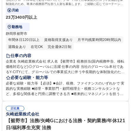
制強化のため、将来の税務部門を担う人財を募集します。 ご経験に応じてローテーショ
ンを行い多くの業務を経験して頂きます。
月給
23万3400円以上
勤務地
静岡県裾野市
年間休日120日以上
資格取得支援あり
月平均残業時間20時間以内
退職金あり
在宅OK
完全週休2日制
仕事の内容
企業名 矢崎総業株式会社 求人名 【裾野市】税務担当(国内税務申告、移転
価格対応など)◎グローバルに活躍 仕事の内容 当社のグローバル本社であ
るY-CITYにて、グローバルでの事業拡大に伴う中長期的な体制強化のた
め、将来の税務部門を担う人財を募集します。 ご経験に応じてローテーシ
必要な経験・能力等
ョンを行い多くの業務を経験して頂きます。 ＜国内税務＞・グループ通算
必要な経験・能力等 【必須】■会計、税務、ファイナンスのいずれかで 実
制度に関する親会社としての法人税確定申告 ・関係会社の税務ガバナン
践的な実務経験 ■経理・事業部門・顧問税理士・税務コンサルタントな
ス・税務調査対応等 ＜国際税務＞・移転価格文書（ローカルファイル、マ
ど、多様な関係者と円滑に調整できる方 ■将来的にマネジメントを担う意
スターファイル、国別報告書）の作成・レビュー・税務当局対応（税務調
欲がある方 【歓迎】 ・税理士事務所 ・税務コンサルタント経験 ・現地法
査、APA、相互協議）・RHQや事業部門との連携による移転価格戦略の立
人との英語でのコミュニケーション能力 学歴・資格 学歴：大学院 大学 高
案実行 ・外部アドバイザー（税理士法人等）との連携・マネジメント ・B
正社員
専 語学力： 資格：
矢崎総業株式会社
EPS対応や最新の移転価格規制への対応 募集職種 【裾野市】税務担当(国
内税務申告、移転価格対応など)◎グローバルに活躍
【裾野市】法務/矢崎Gにおける法務・契約業務/年休121
日/福利厚生充実 法務