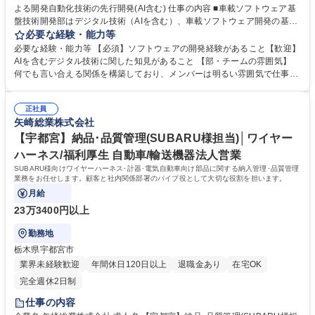
よる開発自動化技術の先行開発(AI含む) 仕事の内容 ■車載ソフトウェア基
盤技術開発部はデジタル技術（AIを含む）、車載ソフトウェア開発の基盤
技術(分析手法、設計手法、検証手法、テスト手法)、製品サイバーセキュ
必要な経験・能力等
リティ技術の開発と社内展開を主業務としている。 車載ソフト基盤開発チ
必要な経験・能力等 【必須】ソフトウェアの開発経験があること【歓迎】
ームは、デジタル技術（AIを含む）を活用した、開発・設計業務の自動化
AIを含むデジタル技術に関した知見があること 【部・チームの雰囲気】
技術の開発、導入推進と技術検証を行っている。 【具体的な仕事内容】
何でも言い合える関係を構築しており、メンバーは明るい雰囲気で仕事を
技術開発部門におけるデジタル技術（AIを含む）を活用した開発業務の自
している。週1でチームミーティングを、月1で1on1を実施している。 学
動化技術の先行開発 募集職種 【静岡県裾野】先行開発/デジタル技術によ
歴・資格 学歴：大学院 大学 高専 語学力： 資格：
る開発自動化技術の先行開発(AI含む)
正社員
矢崎総業株式会社
【宇都宮】納品･品質管理(SUBARU様担当)│ワイヤー
ハーネス/福利厚生 自動車/輸送機器法人営業
SUBARU様向けワイヤーハーネス･計器･電気自動車向け部品に関する納入管理･品質管理
業務をお任せします。顧客と社内関係部署のパイプ役として大切な役割を担います。
月給
23万3400円以上
勤務地
栃木県宇都宮市
業界未経験歓迎
年間休日120日以上
退職金あり
在宅OK
完全週休2日制
仕事の内容