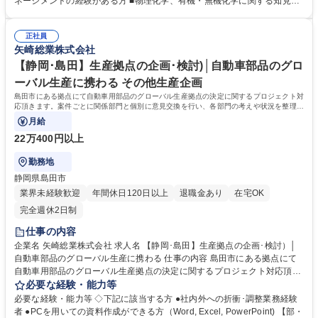
ネージメントの経験がある方 ■物理化学、有機・無機化学に関する知見が
策に有効な新規材料・構造創出 ■シミュレーションやデータ解析・機械学
ある方 【魅力】世界中のモビリティの神経網を支配し、EV・自動運転を
習を活用した材料設計、プロセス、評価、解析の一貫した研究による材
支える要となるワイヤーハーネスにて世界シェアトップクラス。「人を大
料・構造体の創成 ■低温から高温に至る各温度帯に適合する材料研究及び
正社員
切にする」経営が徹底されており、短期的利益ではなく長期的な顧客との
矢崎総業株式会社
最終的なシステム提案まで含めた研究企画 募集職種 【裾野市】◆熱制御
信頼を、株主還元ではなく従業員・地域への還元を大切にしていることか
材料の設計(熱対策・熱エネルギー変換を担う機能材料研究)
ら、売上2兆円超でも非上場を貫く超巨大企業。朝・昼・夕利用できる社
【静岡･島田】生産拠点の企画･検討)│自動車部品のグロ
員食堂/企業内保育園/トレーニングジムなど各種福利厚生施設充実※拠点
ーバル生産に携わる その他生産企画
による 学歴・資格 学歴：大学院 大学 高専 語学力： 資格：
島田市にある拠点にて自動車用部品のグローバル生産拠点の決定に関するプロジェクト対
応頂きます。案件ごとに関係部門と個別に意見交換を行い、各部門の考えや状況を整理し
ながら、プロジェクト推進を行います。
月給
22万400円以上
勤務地
静岡県島田市
業界未経験歓迎
年間休日120日以上
退職金あり
在宅OK
完全週休2日制
仕事の内容
企業名 矢崎総業株式会社 求人名 【静岡･島田】生産拠点の企画･検討）│
自動車部品のグローバル生産に携わる 仕事の内容 島田市にある拠点にて
自動車用部品のグローバル生産拠点の決定に関するプロジェクト対応頂き
ます。案件ごとに関係部門と個別に意見交換を行い、各部門の考えや状況
必要な経験・能力等
を整理しながら、プロジェクト推進を行います。 【今回の求人の具体的な
必要な経験・能力等 ◇下記に該当する方 ●社内外への折衝･調整業務経験
ミッション・仕事内容・職務の魅力】 ・受注活動における最適サプライチ
者 ●PCを用いての資料作成ができる方（Word, Excel, PowerPoint) 【部・