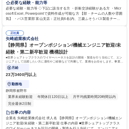
プロセスに関する社内調整業務に従事いただきます。脱炭素などの流れも
必要な経験・能力等
あり営業組織を強化する方針です。 ・既存製品の提案営業や見積業務及び
必要な経験・能力等 ◇下記に該当する方 ・折衝交渉経験がある方 ・Micr
販売価格の適正化、その他顧客交渉 ・納入管理(生産・納入日程調整な
osoft Excel, Powerpointで資料作成が可能な方 【部・チームの人数や雰囲
ど)、品質管理業務 経験やアイデアなど今までのご経験を活かしながら、
気】 ・バス営業部 富山支店：正社員6名(内、三菱ふそうバス製造チーム3
主体性を持った営業職として更なる成長を目指していきたい方にはマッチ
名) 栃木支店：正社員３名、再雇用１名、派遣１名 ・既存顧客との長期的
しやすいポジションです！ 募集職種 【富山】営業(三菱ふそうバス製造様
な関係構築を重視しながら、より良いサービス提供のための新しい取組に
向け) モビリティ社会を支える
正社員
も前向きにチャレンジできる組織です。 学歴・資格 学歴：大学院 大学 高
矢崎総業株式会社
専 語学力： 資格：第一種運転免許普通自動車
【静岡県】オープンポジション/機械エンジニア歓迎/未
経験・第二新卒歓迎 機構設計
■世界シェアトップクラスのワイヤーハーネスを設計の開発・製造を行う当社にて、エン
ジニアとして活躍したい方に適性やご経験などで判断して、業務をお任せします。事業拡
大に伴い、機械エンジニアの方のご応募
月給
23万3400円以上
勤務地
静岡県裾野市
業界未経験歓迎
年間休日120日以上
月平均残業時間20時間以内
完全週休2日制
仕事の内容
企業名 矢崎総業株式会社 求人名 【静岡県】オープンポジション/機械エン
ジニア歓迎/未経験・第二新卒歓迎 仕事の内容 ■世界シェアトップクラス
のワイヤーハーネスを設計の開発・製造を行う当社にて、エンジニアとし