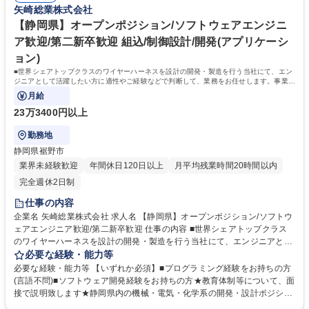
矢崎総業株式会社
勢22名 配属チーム総勢10名が所属しています。フラットで相談しやすい
オープンなチーム文化です。 学歴・資格 学歴：大学院 大学 高専 語学力：
【静岡県】オープンポジション/ソフトウェアエンジニ
資格：
ア歓迎/第二新卒歓迎 組込/制御設計/開発(アプリケーシ
ョン)
■世界シェアトップクラスのワイヤーハーネスを設計の開発・製造を行う当社にて、エン
ジニアとして活躍したい方に適性やご経験などで判断して、業務をお任せします。事業拡
大に伴い、ソフトウェアエンジニアの
月給
23万3400円以上
勤務地
静岡県裾野市
業界未経験歓迎
年間休日120日以上
月平均残業時間20時間以内
完全週休2日制
仕事の内容
企業名 矢崎総業株式会社 求人名 【静岡県】オープンポジション/ソフトウ
ェアエンジニア歓迎/第二新卒歓迎 仕事の内容 ■世界シェアトップクラス
のワイヤーハーネスを設計の開発・製造を行う当社にて、エンジニアとし
て活躍したい方に適性やご経験などで判断して、業務をお任せします。事
必要な経験・能力等
業拡大に伴い、ソフトウェアエンジニアの 方のご応募をお待ちしておりま
必要な経験・能力等 【いずれか必須】■プログラミング経験をお持ちの方
す。 【ご応募後の流れ】ご提出いただいた書類をもとに、矢崎総業グルー
(言語不問)■ソフトウェア開発経験をお持ちの方★教育体制等について、面
プ(矢崎総業株式会社、矢崎部品株式会社、矢崎エナジーシステム株式会
接で説明致します★静岡県内の機械・電気・化学系の開発・設計ポジショ
社)の全てのポジションで、幅広く検討させていただき、適正なポジショ
ンをご提案 させていただきます★ 学歴・資格 学歴：大学院 大学 高専 語