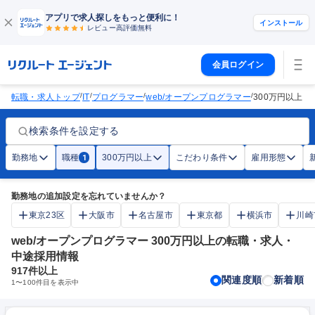
アプリで求人探しをもっと便利に！
インストール
レビュー高評価
無料
会員ログイン
/
/
/
/
転職・求人トップ
IT
プログラマー
web/オープンプログラマー
300万円以上
検索条件を設定する
勤務地
職種
300万円以上
こだわり条件
雇用形態
1
勤務地の追加設定を忘れていませんか？
東京23区
大阪市
名古屋市
東京都
横浜市
川崎
web/オープンプログラマー 300万円以上の転職・求人・
中途採用情報
917
件以上
関連度順
新着順
1
〜
100
件目を表示中