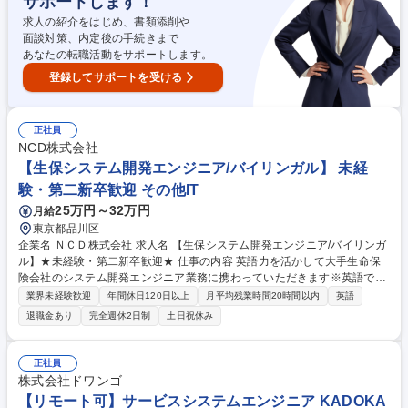
サポートします！
求人の紹介をはじめ、書類添削や
面談対策、内定後の手続きまで
あなたの転職活動をサポートします。
登録してサポートを受ける
正社員
NCD株式会社
【生保システム開発エンジニア/バイリンガル】 未経
験・第二新卒歓迎 その他IT
25万円～32万円
月給
東京都品川区
企業名 ＮＣＤ株式会社 求人名 【生保システム開発エンジニア/バイリンガ
ル】★未経験・第二新卒歓迎★ 仕事の内容 英語力を活かして大手生命保
険会社のシステム開発エンジニア業務に携わっていただきます※英語での
コミュニケーションが可能な方であれば、IT経験なくても3か月間の基礎
業界未経験歓迎
年間休日120日以上
月平均残業時間20時間以内
英語
研修でIT知識を身に着けてただきます。 ■英語圏チームとの英語での打合
退職金あり
完全週休2日制
土日祝休み
せやメール・チャットによるコミュニケーション ■資料の英訳・和訳 ■開
発プロジェクトの品質及び進捗管理 ■成果物の検収（設計書、テスト計画
書、テストエビデンス等） ■計画書、設計書、テストケースの作成及び実
正社員
施、プログラミング ■品質及び進捗管理資料の作成 ※変更の範囲：当社業
株式会社ドワンゴ
務全般 募集職種 【生保システム開発エンジニア/バイリンガル】★未経
【リモート可】サービスシステムエンジニア KADOKA