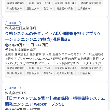
うシステム開発を担っていただきます。 【システムエンジニア】 ■自社パ
業界未経験歓迎
副業・WワークOK
年間休日120日以上
資格取得支援あり
ッケージのエンハンス開発（要求分析/要件定義/基本設計/詳細設計/実装/単
時短勤務あり
退職金あり
在宅OK
完全週休2日制
土日祝休み
体テスト/総合テスト、リリース・保守） ■顧客折衝（進捗資料作成、業務
服装自由
要件、システム仕様の調整） ※当初は開発チームのエンジニアとして設
計・実装・テストを中心に基礎力をしっかり身に付けられるようアサイン
正社員
します。その後はキャリア志向に合わせたアサインが可能です。 募集職種
株式会社日立製作所
【金融経験不問】証券会社向けパッケージ開発エンジニア募集【在宅勤務
金融システムのモダナイ・AI活用開発を担うアプリケ
可】0320
ーションエンジニア(担当) 汎用機SE
28万7000円～47万円
月給
神奈川県川崎市幸区
企業名 株式会社日立製作所 求人名 金融システムのモダナイ・AI活用開発
を担うアプリケーションエンジニア(担当) 仕事の内容 金融機関（銀行・ノ
ンバンク）向けの大規模アプリケーション開発において、モダナイズおよ
びAI活用を含む開発案件に参画し、設計・開発・テストを中心とした業務
業界未経験歓迎
副業・WワークOK
年間休日120日以上
資格取得支援あり
を担当いただきます。 ■金融機関向けアプリケーション開発における設
時短勤務あり
退職金あり
在宅OK
完全週休2日制
土日祝休み
計・開発・テストの実施 ■モダナイズ案件(クラウド移行、アーキテクチャ
服装自由
刷新等)、AIを活用した開発への参画 ■担当機能/コンポーネント単位での
開発 ■開発チームの一員として、進捗・品質向上に向けた取り組みへの参
正社員
画 ■小規模チームの開発推進、または、サブリーダとしてチーム運営の補
株式会社DTS
佐 ■設計内容の検討、実装への反映 ■開発に関わる各種調整・コミュニケ
【日本とベトナムを繋ぐ】生命保険・損害保険システム
ーション 募集職種 金融システムのモダナイ・AI活用開発を担うアプリケ
ーションエンジニア(担当)
開発エンジニア web/オープンSE
29万円～36万円
月給