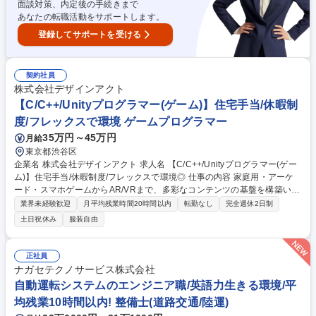
面談対策、内定後の手続きまで
あなたの転職活動をサポートします。
登録してサポートを受ける
契約社員
株式会社デザインアクト
【C/C++/Unityプログラマー(ゲーム)】住宅手当/休暇制
度/フレックスで環境 ゲームプログラマー
35万円～45万円
月給
東京都渋谷区
企業名 株式会社デザインアクト 求人名 【C/C++/Unityプログラマー(ゲー
ム)】住宅手当/休暇制度/フレックスで環境◎ 仕事の内容 家庭用・アーケ
ード・スマホゲームからAR/VRまで、多彩なコンテンツの基盤を構築いた
だく、プログラマーの募集です。 【具体的には】■ゲーム・アプリ開発 ■
業界未経験歓迎
月平均残業時間20時間以内
転勤なし
完全週休2日制
各プラットフォームに最適化したプログラミング業務 ■新技術（AR/VR
土日祝休み
服装自由
等）を駆使したコンテンツ制作 ★「この技術しかやらない」という制限は
ありません。 【開発プラットフォーム】■家庭用機器■アーケードゲーム■
スマートフォンゲーム■AR、VRコンテンツ 募集職種 【C/C++/Unityプロ
正社員
グラマー(ゲーム)】住宅手当/休暇制度/フレックスで環境◎
ナガセテクノサービス株式会社
自動運転システムのエンジニア職/英語力生きる環境/平
均残業10時間以内! 整備士(道路交通/陸運)