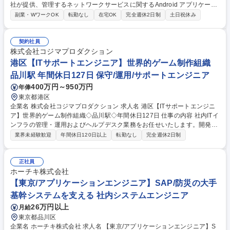
社が提供、管理するネットワークサービスに関するAndroid アプリケーシ
ョンの開発および開発リードを担っていただきます。 ここでいうAndroid
副業・WワークOK
転勤なし
在宅OK
完全週休2日制
土日祝休み
アプリケーションはゲームそのもののアプリではなく、 任天堂株式会社の
ネットワークサービスに関するアプリケーションになります。機能の追加
開発や新規アプリの開発では、試作品開発・モニタリングを通してプロダ
契約社員
クトとしての価値を高める方向性を見極めることからはじめ、方向が定ま
株式会社コジマプロダクション
ったら長期間の運用を見据えた設計をしながら開発を行っていきます。運
港区【ITサポートエンジニア】世界的ゲーム制作組織
用面では利用者の声や任天堂のサービスの更新に合わせて、アプリ自体の
品川駅 年間休日127日 保守/運用/サポートエンジニア
さらなる改善を行っていきます。 募集職種 【Android アプリケーション
400万円～950万円
年俸
開発エンジニア】リモートワーク・副業可
東京都港区
企業名 株式会社コジマプロダクション 求人名 港区【ITサポートエンジニ
ア】世界的ゲーム制作組織◇品川駅◇年間休日127日 仕事の内容 社内ITイ
ンフラの管理・運用およびヘルプデスク業務をお任せいたします。開発現
場を支えるIT基盤の構築・維持を通じて、制作活動を支える重要な役割を
業界未経験歓迎
年間休日120日以上
転勤なし
完全週休2日制
担うポジション。 ■ITインフラ管理・運用：サーバー、ネットワーク機器
の保守・管理、PCデバイスの手配・セットアップ■ヘルプデスク：社員
（業務委託含む）へのIT技術サポート、トラブル対応、各種書類管理■そ
正社員
の他：必要に応じた制作部門のサポート等。専門外の分野では現場の知見
ホーチキ株式会社
が尊重されるため、自身の専門性を活かした改善提案が形になるスピード
【東京/アプリケーションエンジニア】SAP/防災の大手
が速い環境です。【業務内容の変更範囲】当社の指定する業務 募集職種
基幹システムを支える 社内システムエンジニア
港区【ITサポートエンジニア】世界的ゲーム制作組織◇品川駅◇年間休日
26万円以上
月給
127日
東京都品川区
企業名 ホーチキ株式会社 求人名 【東京/アプリケーションエンジニア】S