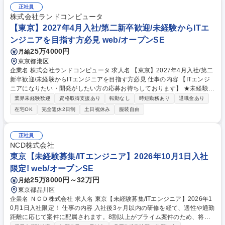
正社員
株式会社ランドコンピュータ
【東京】2027年4月入社/第二新卒歓迎/未経験からITエ
ンジニアを目指す方必見 web/オープンSE
25万4000円
月給
東京都港区
企業名 株式会社ランドコンピュータ 求人名 【東京】2027年4月入社/第二
新卒歓迎/未経験からITエンジニアを目指す方必見 仕事の内容 【ITエンジ
ニアになりたい・開発がしたい方の応募お待ちしております】 ★未経験歓
迎/開発実務経験は不問 ★教育・研修制度が充実し、“教育のランド”といわ
業界未経験歓迎
資格取得支援あり
転勤なし
時短勤務あり
退職金あり
れる当社でSEとして確実に成長しませんか。 ■4月1日に新卒者と一緒に
在宅OK
完全週休2日制
土日祝休み
服装自由
ご入社頂き、新人教育で共に習熟頂きます。 第二新卒の方でもスタートし
やすく、また、配属後もOJTトレーナーがサポート致します。【魅力】新
人教育を含め研修環境が充実しております。(技術研修・ヒューマンスキ
正社員
ルなど)3か月の新人教育期間でも資格にチャレンジいただきますが、専門
NCD株式会社
の講師による指導もあり高い合格率を記録。(2025年度は第二新卒の方も
東京【未経験募集/ITエンジニア】2026年10月1日入社
含め、Java Bronze、Silver 100％の合格率) 募集職種 【東京】2027年4月
限定! web/オープンSE
入社/第二新卒歓迎/未経験からITエンジニアを目指す方必見
25万8000円～32万円
月給
東京都品川区
企業名 ＮＣＤ株式会社 求人名 東京【未経験募集/ITエンジニア】2026年1
0月1日入社限定！ 仕事の内容 入社後3ヶ月以内の研修を経て、適性や通勤
距離に応じて案件に配属されます。8割以上がプライム案件のため、将来