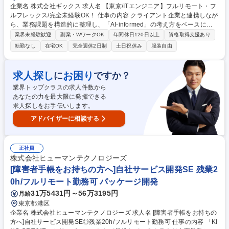
企業名 株式会社ギックス 求人名 【東京/ITエンジニア】フルリモート・フ
ルフレックス/完全未経験OK！ 仕事の内容 クライアント企業と連携しなが
ら、業務課題を構造的に整理し、「AI-informed」の考え方をベースにソ
リューションを設計、実装していただきます。 ■LLM や機械学習のアルゴ
業界未経験歓迎
副業・WワークOK
年間休日120日以上
資格取得支援あり
リズム開発や実装、チューニング、精度評価 ■データ基盤のシステムアー
転勤なし
在宅OK
完全週休2日制
土日祝休み
服装自由
キテクチャ検討 ■データの取得/加工方法の検討 ■テーブル設計 ■データ加
工ロジックの実装 ■データ処理フローの実装 募集職種 【東京/ITエンジニ
ア】フルリモート・フルフレックス/完全未経験OK！
求人探し
お困り
に
ですか？
業界トップクラスの求人件数から
あなたの力を最大限に発揮できる
求人探しをお手伝いします。
アドバイザーに相談する
正社員
株式会社ヒューマンテクノロジーズ
[障害者手帳をお持ちの方へ]自社サービス開発SE 残業2
0h/フルリモート勤務可 パッケージ開発
31万5431円～56万3195円
月給
東京都港区
企業名 株式会社ヒューマンテクノロジーズ 求人名 [障害者手帳をお持ちの
方へ]自社サービス開発SE◎残業20h/フルリモート勤務可 仕事の内容 「KI