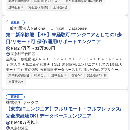
的には上流工程や要件定義に携わることができ、市場価値の高いエンジニ
業界未経験歓迎
年間休日120日以上
月平均残業時間20時間以内
アになることが可能です。 ★未経験エンジニアを多数採用してきた実績あ
退職金あり
完全週休2日制
土日祝休み
る育成プログラムで安心/入社後のステップ（例）★ 1～3か月目：丁寧なI
T基礎研修で、「ITの基礎知識から現場で役立つ実践的なスキルを習得」 4
か月目以降：配属先でチームの一員として参画。運用補助業務に参加 1～
正社員
2年目：小規模機能の設計・開発・運用を担当 3年目以降：上流工程（要
一般社団法人National Clinical Database
件定義・設計）やチームリーダーに挑戦可能 募集職種 東京【未経験募集/I
第二新卒歓迎 【SE】未経験可/エンジニアとしての1歩
Tエンジニア】2026年10月1日入社限定！
目/リモート可 保守/運用/サポートエンジニア
27万円～31万300円
月給
東京都千代田区
企業名 一般社団法人Ｎａｔｉｏｎａｌ Ｃｌｉｎｉｃａｌ Ｄａｔａｂａｓ
ｅ 求人名 ★第二新卒歓迎★【SE】未経験可/エンジニアとしての1歩目/リ
モート可 仕事の内容 医療情報データベースを活用したWebアプリケーシ
ョン（主にソフトウェア）の開発・運用に携わっていただきます。まずは
業界未経験歓迎
転勤なし
退職金あり
在宅OK
完全週休2日制
既存システムの運用保守や改修を通じて、業務知識やシステム構成を理解
土日祝休み
していただきます。 その後は習熟度に応じて機能追加・設計・新規開発な
どにも段階的にチャレンジできます。医療業界は制度改定や研究内容の変
化も多く、単純な“仕様通りの開発”ではなく、現場と一緒にシステムを作
正社員
り上げていく面白さがあります。 【詳細】・既存Webシステムの運用・
株式会社ギックス
保守 ・Java/JavaScriptを用いた機能改修 ・医療機関・研究者向けシステ
【東京/ITエンジニア】フルリモート・フルフレックス/
ムの改善提案 など 募集職種 ★第二新卒歓迎★【SE】未経験可/エンジニ
完全未経験OK! データベースエンジニア
アとしての1歩目/リモート可
40万円以上
月給
東京都港区