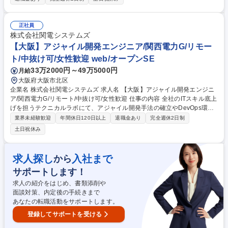
「キャリア支援」を大切にしています。取引先3000社を誇る弊社では、
顧客規模や技術領域を限定せず、幅広い案件の選択肢を得られます。以下
案件例 ・医療電子機器システム開発（リモート）設計、開発、評価、テス
正社員
ト ・車載次世代ソフト設計・開発（出社）設計、開発、テスト ・大手食
株式会社関電システムズ
品加工会社向け基幹システム開発（フルリモート）基本設計、開発、テス
【大阪】アジャイル開発エンジニア/関西電力G/リモー
ト、導入支援等 募集職種 【ITエンジニア】創設以来エンジニア定着率9
ト/中抜け可/女性歓迎 web/オープンSE
7％/残業平均10.4時間
33万2000円～49万5000円
月給
大阪府大阪市北区
企業名 株式会社関電システムズ 求人名 【大阪】アジャイル開発エンジニ
ア/関西電力G/リモート/中抜け可/女性歓迎 仕事の内容 全社のITスキル底上
げを担うテクニカルラボにて、アジャイル開発手法の確立やDevOps環境
の整備、プロジェクト支援を実施。そんな当社にてITアーキテクト（アジ
業界未経験歓迎
年間休日120日以上
退職金あり
完全週休2日制
ャイル）職をご担当いただきます。 ■採用背景：内製開発比率の向上と開
土日祝休み
発スピード向上のための組織強化。■ミッション：アジャイル手法の標準
化と各部へのコーチング。■活動：GitLabやDocker等を用いたCI/CDパイ
プラインの構築・支援。■目標・評価：支援先プロジェクトのリリースサ
求人探し
入社まで
から
イクル改善度。■将来：全社の開発文化を変革するエバンジェリストとし
サポートします！
ての活躍。■環境：部門を超えたスクラムチームを組み、最新の技術スタ
ックに挑戦できます。 募集職種 【大阪】アジャイル開発エンジニア/関西
求人の紹介をはじめ、書類添削や
電力G/リモート/中抜け可/女性歓迎
面談対策、内定後の手続きまで
あなたの転職活動をサポートします。
登録してサポートを受ける