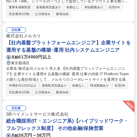
NG OF TIME」シリーズの一つとして提供しているクラウド人事労務シス
テム「KING OF TIME 人事労務」の要求事項から開発要件への落とし込み/
業界未経験歓迎
資格取得支援あり
転勤なし
時短勤務あり
在宅OK
社内調整/開発業務等,上流工程をメインで担当いただきます！ 【詳細】■
完全週休2日制
土日祝休み
服装自由
当社開発案件の要求事項から開発要件へ落とし込む工程(開発要件の作成
は英語で行います) ■要件に対する開発チームとの調整/Q&A対応 ■機能追
加案件のバックエンド・フロントエンド開発 ■カスタマーサポートからの
正社員
技術的な問い合わせへの回答 ■他メンバーが開発した機能のテスト・品質
株式会社メルカリ
保証 ■開発要望を分析し,開発仕様を策定 ■開発仕様書の日本語版と英語版
【社内基盤プラットフォームエンジニア】企業サイトを
の用意 ■海外エンジニアと協力して開発作業 募集職種 [障害者手帳をお持
運用する基盤の構築･運用 社内システムエンジニア
ちの方へ]自社サービス開発SE◎残業20h/フルリモート勤務可
61万4000円以上
月給
東京都港区
企業名 株式会社メルカリ 求人名 【社内基盤プラットフォームエンジニ
ア】企業サイトを運用する基盤の構築･運用 仕事の内容 IT Platform Team
の新たな責任領域として、メルカリのコーポレートサイトを運用する基盤
の構築・運用責任者を担っていただきます。現状はベンダーに大きく依存
年間休日120日以上
資格取得支援あり
転勤なし
時短勤務あり
在宅OK
した運用となっており、Webサイトを取り巻く セキュリティ脅威が高度
完全週休2日制
土日祝休み
服装自由
化する中、ブランド資産を守るための運用内製化とセキュアな体制構築が
急務となっています。 ■メルカリのコーポレートサイトのインフラ運用・
保守 ■Webサイト構築・更新に関わるリポジトリ運用・CI/CD・デプロイ
正社員
の社内標準を策定し、社内・外部制作会社に展開 （その他労働条件の備
SBペイメントサービス株式会社
考）へ続く 募集職種 【社内基盤プラットフォームエンジニア】企業サイ
総合職採用(IT・エンジニア系)【ハイブリッドワーク・
トを運用する基盤の構築･運用
フルフレックス制度】 その他金融/保険営業
36万円～58万円
月給