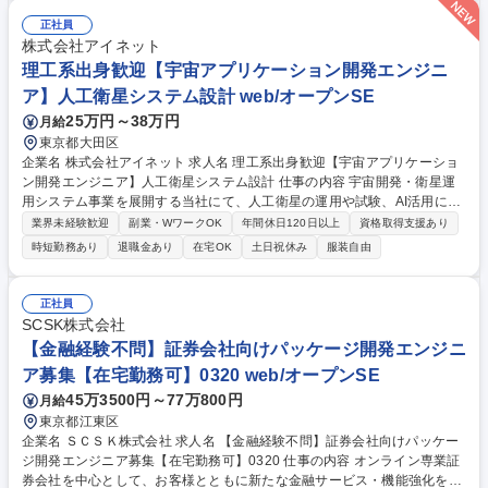
正社員
株式会社アイネット
理工系出身歓迎【宇宙アプリケーション開発エンジニ
ア】人工衛星システム設計 web/オープンSE
25万円～38万円
月給
東京都大田区
企業名 株式会社アイネット 求人名 理工系出身歓迎【宇宙アプリケーショ
ン開発エンジニア】人工衛星システム設計 仕事の内容 宇宙開発・衛星運
用システム事業を展開する当社にて、人工衛星の運用や試験、AI活用に関
わるアプリケーション開発・運用をご担当いただきます。ハードとソフト
業界未経験歓迎
副業・WワークOK
年間休日120日以上
資格取得支援あり
の両面から衛星プロジェクトの成功を支えます。 【具体的には】■人工衛
時短勤務あり
退職金あり
在宅OK
土日祝休み
服装自由
星のシステム設計・検査・評価 ■衛星運用に関わるアプリケーション開発
■AI技術を活用した自動化システムの開発・運用 ■打ち上げや軌道上運用
を想定した環境試験のデータ解析 【仕事の魅力】JAXAの小惑星探査機プ
正社員
ロジェクトなどにおいて、多岐にわたる宇宙開発実績を誇っています。無
SCSK株式会社
限の可能性を持つ宇宙業界での最先端のシステム運用や設計を通じて専門
【金融経験不問】証券会社向けパッケージ開発エンジニ
的なエンジニアとしてのキャリアを築けます。 募集職種 理工系出身歓迎
ア募集【在宅勤務可】0320 web/オープンSE
【宇宙アプリケーション開発エンジニア】人工衛星システム設計
45万3500円～77万800円
月給
東京都江東区
企業名 ＳＣＳＫ株式会社 求人名 【金融経験不問】証券会社向けパッケー
ジ開発エンジニア募集【在宅勤務可】0320 仕事の内容 オンライン専業証
券会社を中心として、お客様とともに新たな金融サービス・機能強化を行