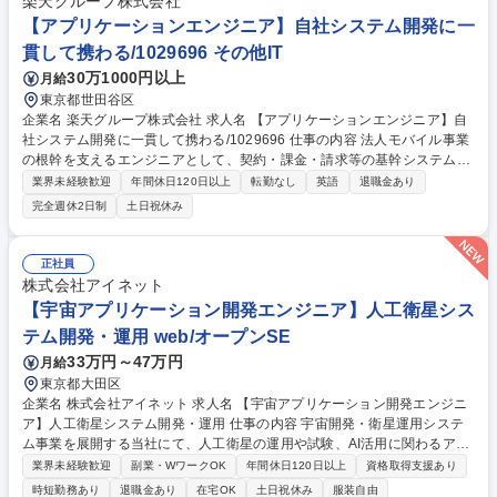
楽天グループ株式会社
【アプリケーションエンジニア】自社システム開発に一
貫して携わる/1029696 その他IT
30万1000円以上
月給
東京都世田谷区
企業名 楽天グループ株式会社 求人名 【アプリケーションエンジニア】自
社システム開発に一貫して携わる/1029696 仕事の内容 法人モバイル事業
の根幹を支えるエンジニアとして、契約・課金・請求等の基幹システムか
ら社内DXツールまで、企画・開発・保守を幅広く主導します。具体的に
業界未経験歓迎
年間休日120日以上
転勤なし
英語
退職金あり
は■MVNE/MVNO向けSIM管理・課金請求システムの開発保守 ■外注管理
完全週休2日制
土日祝休み
（システムへの顧客情報登録、変更、料金督促等の運用ベンダー管理） ■
社内向けシステムの開発、保守、改善 ■各プロジェクトの推進およびステ
ークホルダー調整 単なるコード出力に留まらず、法規制を遵守した効率的
正社員
なオペレーションを技術で実現する、ビジネスへの貢献度が極めて高いポ
株式会社アイネット
ジションです。自社サービスを育てる実感を持ちながら、システムを現場
【宇宙アプリケーション開発エンジニア】人工衛星シス
へ落とし込む醍醐味があります。 募集職種 【アプリケーションエンジニ
テム開発・運用 web/オープンSE
ア】自社システム開発に一貫して携わる/1029696
33万円～47万円
月給
東京都大田区
企業名 株式会社アイネット 求人名 【宇宙アプリケーション開発エンジニ
ア】人工衛星システム開発・運用 仕事の内容 宇宙開発・衛星運用システ
ム事業を展開する当社にて、人工衛星の運用や試験、AI活用に関わるアプ
リケーション開発・運用をご担当いただきます。ハードとソフトの両面か
業界未経験歓迎
副業・WワークOK
年間休日120日以上
資格取得支援あり
ら衛星プロジェクトの成功を支えます。 【具体的には】■人工衛星のシス
時短勤務あり
退職金あり
在宅OK
土日祝休み
服装自由