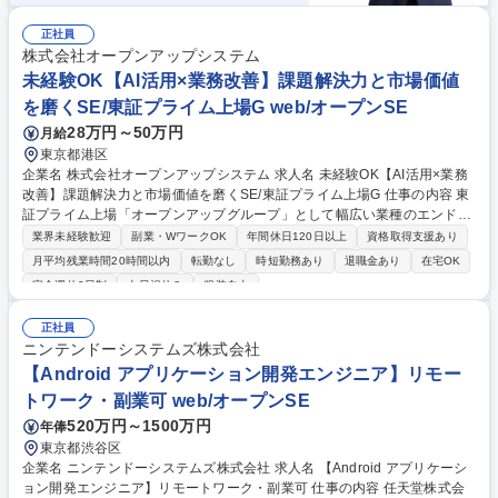
正社員
株式会社オープンアップシステム
未経験OK【AI活用×業務改善】課題解決力と市場価値
を磨くSE/東証プライム上場G web/オープンSE
28万円～50万円
月給
東京都港区
企業名 株式会社オープンアップシステム 求人名 未経験OK【AI活用×業務
改善】課題解決力と市場価値を磨くSE/東証プライム上場G 仕事の内容 東
証プライム上場「オープンアップグループ」として幅広い業種のエンドユ
ーザーや大手SIerと長期にわたる取引のある当社で、AIを利用した業務改
業界未経験歓迎
副業・WワークOK
年間休日120日以上
資格取得支援あり
善ソリューション事業でシステムエンジニアをお任せします。 【詳細】■
月平均残業時間20時間以内
転勤なし
時短勤務あり
退職金あり
在宅OK
Webアプリケーションの設計・開発 ■上流工程（要件定義・設計）への参
完全週休2日制
土日祝休み
服装自由
画機会多数 ■キャリアパス面談を通じて、PM・PL・テックリードなどへ
のステップアップも可能 ■受託開発やAIを活用した自社サービス開発にも
正社員
挑戦可能★直近ではAIラボを立ち上げ、AIを活用したソリューション提案
ニンテンドーシステムズ株式会社
にも取り組んでおります！またAI時代に活躍できる育成モデルを確立し、
【Android アプリケーション開発エンジニア】リモー
未経験からでもキャリアの選択肢を広げられる環境です★ 募集職種 未経
験OK【AI活用×業務改善】課題解決力と市場価値を磨くSE/東証プライム
トワーク・副業可 web/オープンSE
上場G
520万円～1500万円
年俸
東京都渋谷区
企業名 ニンテンドーシステムズ株式会社 求人名 【Android アプリケーシ
ョン開発エンジニア】リモートワーク・副業可 仕事の内容 任天堂株式会