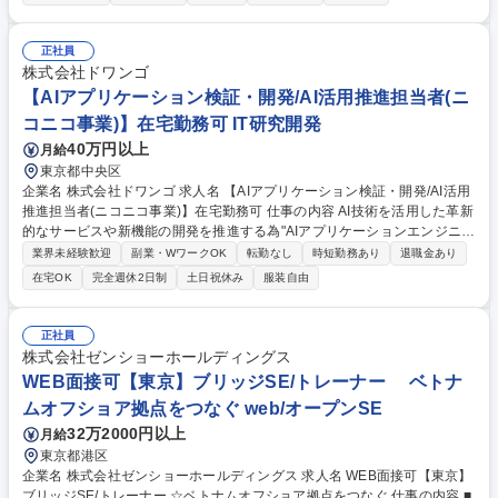
テム設計・検査・評価 ■衛星運用に関わるアプリケーション開発 ■AI技術
を活用した自動化システムの開発・運用 ■打ち上げや軌道上運用を想定し
た環境試験のデータ解析 【仕事の魅力】JAXAの小惑星探査機プロジェク
正社員
トなどにおいて、多岐にわたる宇宙開発実績を誇っています。無限の可能
株式会社ドワンゴ
性を持つ宇宙業界での最先端のシステム運用や設計を通じて専門的なエン
【AIアプリケーション検証・開発/AI活用推進担当者(ニ
ジニアとしてのキャリアを築けます。 募集職種 【宇宙アプリケーション
コニコ事業)】在宅勤務可 IT研究開発
開発エンジニア】人工衛星システム開発・運用
40万円以上
月給
東京都中央区
企業名 株式会社ドワンゴ 求人名 【AIアプリケーション検証・開発/AI活用
推進担当者(ニコニコ事業)】在宅勤務可 仕事の内容 AI技術を活用した革新
的なサービスや新機能の開発を推進する為"AIアプリケーションエンジニ
ア"及び"社内AI活用推進担当"を募集【AIアプリケーションエンジニア】AI
業界未経験歓迎
副業・WワークOK
転勤なし
時短勤務あり
退職金あり
技術を活用し、実用的なサービスとして具現化する ＜＜詳細＞＞■新技術
在宅OK
完全週休2日制
土日祝休み
服装自由
の評価と検証■実用的なデモアプリケーション開発■本番環境でのプロダク
ト開発【社内AI活用推進担当】AI技術の全社的活用を推進し、業務変革を
牽引する役割を担う＜＜詳細＞＞■AI活用戦略の策定と実行■社内ナレッジ
正社員
の構築と共有体制の確立■人材育成と組織変革の推進■効果測定と継続的改
株式会社ゼンショーホールディングス
善 募集職種 【AIアプリケーション検証・開発/AI活用推進担当者(ニコニコ
WEB面接可【東京】ブリッジSE/トレーナー ベトナ
事業)】在宅勤務可
ムオフショア拠点をつなぐ web/オープンSE
32万2000円以上
月給
東京都港区
企業名 株式会社ゼンショーホールディングス 求人名 WEB面接可【東京】
ブリッジSE/トレーナー ☆ベトナムオフショア拠点をつなぐ 仕事の内容 ■