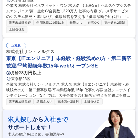
東京都新宿区
企業名 株式会社ベネフィット・ワン 求人名 【上級SE】ヘルスケアシステ
ムエンジニア/第一生命G/会員数1,220万人 仕事の内容 グルメ系サービス
のシステム開発・運用及び、健康経営を支える「健康診断予約代行」「特
定保健指導」「健康ポイント」等、法人向けヘルスケアプラットフォーム
業界未経験歓迎
年間休日120日以上
転勤なし
在宅OK
完全週休2日制
及びサービスのシステム開発・運用をお任せします。 【詳細】■サービス
土日祝休み
利用者・法人顧客向けのWebプラットフォームの改善 ■グルメ関連サービ
ス及び、ヘルスケア関連サービスの業務システムの設計・開発・保守 ■ヘ
ルスケア関連のスマホ連動アプリのUI/UX改善、機能改善 ■セキュリテ
正社員
ィ・個人情報保護対応 ■クラウド移行対応 ■HRプラットフォームとのシス
株式会社サン・メルクス
テム連携 ■会員利用データ分析と改善施策機能の設計・技術選定 ■プラッ
東京【ITエンジニア】未経験・経験浅めの方・第二新卒
トフォームのアーキテクチャ設計・技術選定 募集職種 【上級SE】ヘルス
歓迎/平均勤続年数15年 web/オープンSE
ケアシステムエンジニア/第一生命G/会員数1,220万人
28万円以上
月給
東京都23区
企業名 株式会社サン・メルクス 求人名 東京【ITエンジニア】未経験・経
験浅めの方・第二新卒歓迎/平均勤続年数15年 仕事の内容 当社システムイ
ンテグレーション（SI）では、大手企業を含む顧客が抱える問題点を徹底
分析、総合的なサービスを提供しています。要件定義以前の業務分析～ユ
業界未経験歓迎
退職金あり
完全週休2日制
土日祝休み
ーザ教育/保守運用まで長期的なサポートを行います。 【入社後の流れ】3
ヶ月間、マナー研修や、コンピューター言語(COBOL,Cなど)中心の基礎研
修を受講して頂きます。その後、現場に配属となり、先輩エンジニアや 、
求人探し
入社まで
から
顧客より実務を通して学んで頂きます。 募集職種 東京【ITエンジニア】
サポートします！
未経験・経験浅めの方・第二新卒歓迎/平均勤続年数15年
求人の紹介をはじめ、書類添削や