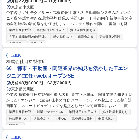
22万6000円～31万1000円
月給
東京都中央区
企業名 ナガセテクノサービス株式会社 求人名 自動運転システムのエンジ
ニア職/英語力生きる環境/平均残業10時間以内！ 仕事の内容 新規事業の空
港自動運転の最前線をお任せします。システム動作の際に、英語力も発揮
できます。また事業拡フェーズに携わる事が出来るのも魅力です。 【メイ
業界未経験歓迎
年間休日120日以上
資格取得支援あり
ンの業務■自動運転車両の現地セットアップ・動作確認■センサーやカメラ
月平均残業時間20時間以内
時短勤務あり
退職金あり
完全週休2日制
の取り付け・調整■テスト走行時のサポート、ログ取得■既存アプリケーシ
土日祝休み
服装自由
ョンへの各種データ入力・設定（地図情報、車両パラメータなど【状況に
応じて下記業務もお願いします】自動運転システムの提案■顧客（自治
正社員
体・交通事業者）との現場対応・報告書作成・メーカーとのやり取り 募集
株式会社日立製作所
職種 自動運転システムのエンジニア職/英語力生きる環境/平均残業10時間
66 都市・不動産・関連業界の知見を活かしたITエン
以内！
ジニア(主任) web/オープンSE
48万6000円～63万2000円
月給
東京都品川区
企業名 株式会社日立製作所 求人名 66 都市・不動産・関連業界の知見を活
かしたITエンジニア(主任) 仕事の内容 スマートシティを起点とした都市計
画事業、スマートビルディングを起点としたビル関連事業において、顧客
業務の理解・整理を踏まえた要件検討からシステム開発・運用・改善まで
業界未経験歓迎
副業・WワークOK
年間休日120日以上
資格取得支援あり
一連のプロセスに関与いただきます。 ■スマートシティを起点とした都市
時短勤務あり
退職金あり
在宅OK
完全週休2日制
土日祝休み
計画事業全般、およびスマートビルディングを起点としたビル関連事業全
服装自由
般に対してHMAXソリューションを体現する顧客伴走型ITエンジニアを担
当していただきます。 ■スマートシティを起点とした都市計画事業、およ
正社員