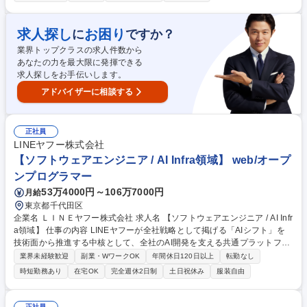
ージ（SAP、ServiceNow など）の導入・カスタマイズ ・クラウド（AW
S、Azure、GCP など）の設計・構築 ・サーバ／ネットワークの設計・構
築・運用 ※スキルセットおよびキャリア志向に応じてアサインします。
求人探し
お困り
に
ですか？
募集職種 【1day選考会】2026年8月16日（日）実施回 / 説明会～内定ま
業界トップクラスの求人件数から
で1日で完結！
あなたの力を最大限に発揮できる
求人探しをお手伝いします。
アドバイザーに相談する
正社員
LINEヤフー株式会社
【ソフトウェアエンジニア / AI Infra領域】 web/オープ
ンプログラマー
53万4000円～106万7000円
月給
東京都千代田区
企業名 ＬＩＮＥヤフー株式会社 求人名 【ソフトウェアエンジニア / AI Infr
a領域】 仕事の内容 LINEヤフーが全社戦略として掲げる「AIシフト」を
技術面から推進する中核として、全社のAI開発を支える共通プラットフォ
ームの設計・開発・運用を担っていただきます。 ■各サービスの戦略を踏
業界未経験歓迎
副業・WワークOK
年間休日120日以上
転勤なし
まえ、共通して必要となる機能を抽象化した全社横断AIプラットフォーム
時短勤務あり
在宅OK
完全週休2日制
土日祝休み
服装自由
の全体設計および開発・運用の推進■大規模GPU/CPUリソースの特性を踏
まえた基盤アーキテクチャ設計、および効率的なリソース利用を実現する
ためのスケジューリング戦略・制御方式の設計・実装のリード■モデル開
正社員