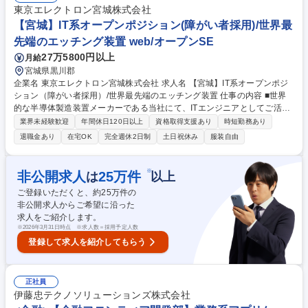
びスマートビルディングを起点としたビル関連事業において、顧客業務の
東京エレクトロン宮城株式会社
理解・整理を踏まえた要件検討から、システム開発・運用・改善まで一連
【宮城】IT系オープンポジション(障がい者採用)/世界最
のプロセスに関与いただきます。 募集職種 66 都市・不動産・関連業界の
知見を活かしたITエンジニア(主任)
先端のエッチング装置 web/オープンSE
27万5800円以上
月給
宮城県黒川郡
企業名 東京エレクトロン宮城株式会社 求人名 【宮城】IT系オープンポジ
ション（障がい者採用）/世界最先端のエッチング装置 仕事の内容 ■世界
的な半導体製造装置メーカーである当社にて、ITエンジニアとしてご活躍
頂きます。エントリー時にお預かりした書類をもとにご経験・志向性に応
業界未経験歓迎
年間休日120日以上
資格取得支援あり
時短勤務あり
じてポジションの打診を実施させていただきます。 ※単純・定型的業務か
退職金あり
在宅OK
完全週休2日制
土日祝休み
服装自由
ら徐々に慣らしていくステップアップ方式でも業務いただく事が可能で
す。 【IT系職代表例】組込/制御ソフトウェアエンジニア、SE（社内シス
テム開発/生産領域）、SE（社内システム開発/DX領域）、データエンジニ
※
非公開求人
25
万件
は
以上
ア 【社風】■会社全体として、「まずはやってみる」ということを大切に
ご登録いただくと、約
25
万件の
しており、仮に失敗したとしても何が課題だったのか分析、蓄積して次の
非公開求人からご希望に沿った
挑戦に活かすことができる環境です。 募集職種 【宮城】IT系オープンポ
求人をご紹介します。
ジション（障がい者採用）/世界最先端のエッチング装置
※
2026年3月31日時点 ※求人数＝採用予定人数
登録して求人を紹介してもらう
正社員
伊藤忠テクノソリューションズ株式会社