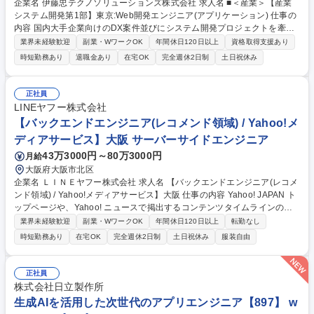
企業名 伊藤忠テクノソリューションズ株式会社 求人名 ■＜産業＞【産業
システム開発第1部】東京:Web開発エンジニア(アプリケーション) 仕事の
内容 国内大手企業向けのDX案件並びにシステム開発プロジェクトを牽引
するアーキテクトを求めています。技術者としての成長を意識して、常に
業界未経験歓迎
副業・WワークOK
年間休日120日以上
資格取得支援あり
新しいテクノロジーのトレンドを意識し取り入れることにチャレンジでき
時短勤務あり
退職金あり
在宅OK
完全週休2日制
土日祝休み
る方 をお待ちしております。【業務詳細】・オープン系業務システムやW
ebアプリケーションシステムのアーキテクチャ設計・使用するクラウドサ
ービスやフレームワークの選定・カスタマイズ・非機能要件や実装方式の
正社員
設計 ・設計標準のプロジェクトチームへの展開・AIツール（生成AI等）を
LINEヤフー株式会社
活用した開発プロセスの効率化・高度化の推進・顧客に対するAI駆動開発
【バックエンドエンジニア(レコメンド領域) / Yahoo!メ
（AIを前提とした開発スタイル）の企画・提案など 募集職種 ■＜産業＞
ディアサービス】大阪 サーバーサイドエンジニア
【産業システム開発第1部】東京:Web開発エンジニア(アプリケーション)
43万3000円～80万3000円
月給
大阪府大阪市北区
企業名 ＬＩＮＥヤフー株式会社 求人名 【バックエンドエンジニア(レコメ
ンド領域) / Yahoo!メディアサービス】大阪 仕事の内容 Yahoo! JAPAN ト
ップページや、Yahoo! ニュースで掲出するコンテンツタイムラインのコ
ンテンツプラットフォームや、レコメンドシステムと、そのベースとなる
業界未経験歓迎
副業・WワークOK
年間休日120日以上
転勤なし
データパイプラインの開発、運用を担当いただきます。 検索エンジンと組
時短勤務あり
在宅OK
完全週休2日制
土日祝休み
服装自由
み合わせ、機械学習エンジニアと協業した高度な配信ロジックを、大規模
トラフィックに適用可能なレコメンドシステム・データパイプラインの構
築を担当いただきます。 ■新規機能開発及び既存機能の改善における開発
正社員
業務全般■サービス相談受け付け、ニーズ汲み取り、施策提案■サービス向
株式会社日立製作所
け環境構築/システム運用■設計レビュー・コードレビューを通じた品質の
生成AIを活用した次世代のアプリエンジニア【897】 w
担保/アーキテクチャ改善といったプロダクト改善 募集職種 【バックエン