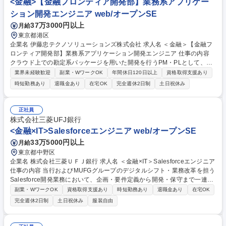
<金融>【金融フロンティア開発部】業務系アプリケー
ション開発エンジニア web/オープンSE
37万3000円以上
月給
東京都港区
企業名 伊藤忠テクノソリューションズ株式会社 求人名 ＜金融＞【金融フ
ロンティア開発部】業務系アプリケーション開発エンジニア 仕事の内容
クラウド上での勘定系パッケージを用いた開発を行うPM・PLとして、提
案／見積り、プロジェクト計画、設計、構築、テスト、リリース、運用の
業界未経験歓迎
副業・WワークOK
年間休日120日以上
資格取得支援あり
全工程の遂行管理を実行いただきます。 ＜業務内容例＞■提案・受注活動
時短勤務あり
退職金あり
在宅OK
完全週休2日制
土日祝休み
（客先ヒアリング、提案書作成、開発工数見積り、プレゼン等）■プロジ
ェクト計画（スケジュール作成、WBS作成、リスク計画等）■設計作業
（基本設計、詳細設計、運用設計、テスト設計、設計ドキュメント作成、
正社員
レビュー及びこれら作業の進捗管理、課題管理等）■開発・テスト作業
株式会社三菱UFJ銀行
（コーディング、設定作業、テスト、検証の進捗管理、課題管理等）■リ
<金融×IT>Salesforceエンジニア web/オープンSE
リース対応作業 募集職種 ＜金融＞【金融フロンティア開発部】業務系ア
33万5000円以上
月給
プリケーション開発エンジニア
東京都中野区
企業名 株式会社三菱ＵＦＪ銀行 求人名 ＜金融×IT＞Salesforceエンジニア
仕事の内容 当行およびMUFGグループのデジタルシフト・業務改革を担う
Salesforce開発業務において、企画・要件定義から開発・保守まで一連の
工程を推進します。具体的には下記のような業務を想定しています。 ・三
副業・WワークOK
資格取得支援あり
時短勤務あり
退職金あり
在宅OK
菱UFJ銀行およびMUFGグループのデジタルシフト・業務改革に関するSal
完全週休2日制
土日祝休み
服装自由
esforce開発業務。 ・企画・要件定義・ソリューションデザインなどの上
流工程から、設計・開発・テスト・保守までの一連のプロセスへの関与。
・業務部門と連携した要件整理および業務改革（BPR）の企画・推進。