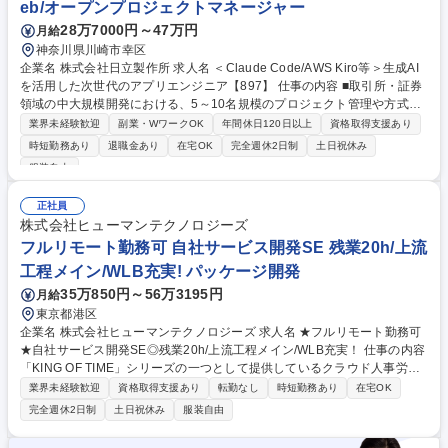
eb/オープンプロジェクトマネージャー
ドエンジニア(レコメンド領域) / Yahoo!メディアサービス】大阪
28万7000円～47万円
月給
神奈川県川崎市幸区
企業名 株式会社日立製作所 求人名 ＜Claude Code/AWS Kiro等＞生成AI
を活用した次世代のアプリエンジニア【897】 仕事の内容 ■取引所・証券
領域の中大規模開発における、5～10名規模のプロジェクト管理や方式設
計、CI/CD構築をお任せ。さらに生成AI等の新技術を用いた「次世代の開
業界未経験歓迎
副業・WワークOK
年間休日120日以上
資格取得支援あり
発スタイル」の確立や導入推進を担います。 要件定義から検証まで一気通
時短勤務あり
退職金あり
在宅OK
完全週休2日制
土日祝休み
貫で実行しつつ、開発の取りまとめ役として工程やパートナーの進捗を管
服装自由
理します。また、生成AIやクラウドネイティブ技術、DevSecOpsを活用
し、コード生成・設計支援・自動テスト等の導入による開発プロセスの高
正社員
度化・生産性向上を主体的に推進。新技術の検証（PoC）から実案件への
株式会社ヒューマンテクノロジーズ
適用までをリードし、現場の変革を牽引する新たな開発のあり方を共に創
フルリモート勤務可 自社サービス開発SE 残業20h/上流
り上げます。 募集職種 ＜Claude Code/AWS Kiro等＞生成AIを活用した次
世代のアプリエンジニア【897】
工程メイン/WLB充実! パッケージ開発
35万850円～56万3195円
月給
東京都港区
企業名 株式会社ヒューマンテクノロジーズ 求人名 ★フルリモート勤務可
★自社サービス開発SE◎残業20h/上流工程メイン/WLB充実！ 仕事の内容
「KING OF TIME」シリーズの一つとして提供しているクラウド人事労務
システム「KING OF TIME 人事労務」の要求事項から開発要件への落とし
業界未経験歓迎
資格取得支援あり
転勤なし
時短勤務あり
在宅OK
込み/社内調整/開発業務等,上流工程をメインで担当いただきます！ 【詳
完全週休2日制
土日祝休み
服装自由
細】■当社開発案件の要求事項から開発要件へ落とし込む工程(開発要件の
作成は英語で行います) ■要件に対する開発チームとの調整/Q&A対応 ■機