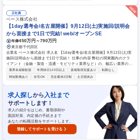
SおよびSAP等のERPパッケージを用いた生産管理系システムの開発・導
入推進全般■顧客ニーズに応じたアドオン・カスタマイズ設計・開発およ
び機能改善対応■社内初のIFS導入コアメンバーとして事業部内への技術展
正社員
開・知見共有■システム導入後の運用保守フォローおよびクライアントと
ベース株式会社
の仕様調整・折衝 ★会社未来を支えるIFS拡大に向けたポジションで活躍
【1day選考会/名古屋開催】9月12日(土)実施回/説明会
できます 募集職種 【IFS/SAP開発エンジニア】歴史ある安定企業/年休12
から面接まで1日で完結! web/オープンSE
3日/リモートOK/残業少なめ
450万円～790万円
年俸
東京都千代田区
企業名 ベース株式会社 求人名 【1day選考会/名古屋開催】9月12日(土)実
施回/説明会から面接まで1日で完結！ 仕事の内容 弊社の関東圏内のクラ
イアント（金融・製造・流通・モビリティ業界など）の、幅広い業界のシ
ステム開発・保守案件に参画いただきます。 ご経験に応じて、以下の領域
業界未経験歓迎
年間休日120日以上
資格取得支援あり
転勤なし
から最適なポジションをお任せします。 ■業務系システム（金融／製造／
時短勤務あり
在宅OK
完全週休2日制
土日祝休み
流通 ほか）の設計・開発・保守 ■各種パッケージ（SAP、ServiceNow な
ど）の導入・カスタマイズ ■クラウド（AWS、Azure、GCP など）の設
計・構築 ■サーバ／ネットワークの設計・構築・運用 ※スキルセットおよ
求人探し
入社まで
から
びキャリア志向に応じてアサインします。 募集職種 【1day選考会/名古屋
サポートします！
開催】9月12日(土)実施回/説明会から面接まで1日で完結！
求人の紹介をはじめ、書類添削や
面談対策、内定後の手続きまで
あなたの転職活動をサポートします。
登録してサポートを受ける