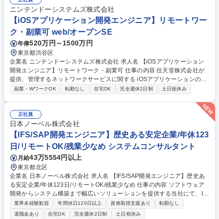
発からデプロイ、モニタリングまでを一貫して支えるMLOpsプラットフォ
ニンテンドーシステムズ株式会社
ームにおける設計・実装・運用の推進 募集職種 【ソフトウェアエンジニ
【iOSアプリケーション開発エンジニア】リモートワー
ア / AI Infra領域】
ク・副業可 web/オープンSE
520万円～1500万円
年俸
東京都渋谷区
企業名 ニンテンドーシステムズ株式会社 求人名 【iOSアプリケーション
開発エンジニア】リモートワーク・副業可 仕事の内容 任天堂株式会社が
提供、管理するネットワークサービスに関する iOSアプリケーションの開
発および開発リードを担って頂きます。 ここでいう iOS アプリケーショ
副業・WワークOK
転勤なし
在宅OK
完全週休2日制
土日祝休み
ンはゲームそのもののアプリではなく、 任天堂株式会社のネットワークサ
ービスに関するアプリケーションになります。機能の追加開発や新規アプ
リの開発では、試作品開発・モニタリングを通してプロダクトとしての価
正社員
値を高める方向性を見極めることからはじめ、方向が定まったら長期間の
日本ノーベル株式会社
運用を見据えた設計をしながら開発を行っていきます。運用面では利用者
【IFS/SAP開発エンジニア】歴史ある安定企業/年休123
の声や任天堂のサービスの更新に合わせて、アプリ自体のさらなる改善を
日/リモートOK/残業少なめ システムコンサルタント
行っていきます。 募集職種 【iOSアプリケーション開発エンジニア】リモ
43万5554円以上
月給
ートワーク・副業可
東京都北区
企業名 日本ノーベル株式会社 求人名 【IFS/SAP開発エンジニア】歴史あ
る安定企業/年休123日/リモートOK/残業少なめ 仕事の内容 ソフトウェア
開発からシステム構築まで幅広いソリューションを提供する当社にて、IF
S/SAP開発エンジニアをお任せします。ERP（IFS/SAP等）のパッケージ
業界未経験歓迎
年間休日120日以上
資格取得支援あり
転勤なし
開発、生産管理の基幹システム開発全般を担います。 【具体的には】 ■IF
退職金あり
在宅OK
完全週休2日制
土日祝休み