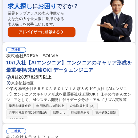
能追加案件のバックエンド・フロントエンド開発 ■カスタマーサポートか
求人探し
お困り
に
ですか？
らの技術的な問い合わせへの回答 ■他メンバーが開発した機能のテスト・
業界トップクラスの求人件数から
品質保証 ■開発要望を分析し,開発仕様を策定 ■開発仕様書の日本語版と英
あなたの力を最大限に発揮できる
語版の用意 ■海外エンジニアと協力して開発作業 募集職種 ★フルリモー
求人探しをお手伝いします。
ト勤務可★自社サービス開発SE◎残業20h/上流工程メイン/WLB充実！
アドバイザーに相談する
正社員
株式会社BREXA SOLVIA
10/1入社【AIエンジニア】エンジニアのキャリア形成を
最重要視/未経験OK! データエンジニア
28万7825円以上
月給
東京都新宿区
企業名 株式会社ＢＲＥＸＡ ＳＯＬＶＩＡ 求人名 10/1入社【AIエンジニ
ア】エンジニアのキャリア形成を最重要視/未経験OK！ 仕事の内容 AIエン
ジニアとして、AIシステム開発に伴うデータ分析・アルゴリズム実装等を
お任せします。入社後3ヶ月間の機械学習研修で知識を習得いただき、
業界未経験歓迎
年間休日120日以上
資格取得支援あり
様々なクライアント先でご活躍いただきます。 【プロジェクト例】 ■画像
月平均残業時間20時間以内
転勤なし
時短勤務あり
完全週休2日制
の欠陥検出アルゴリズム ■エンターテイメント企業のユーザー分析 ■大学
土日祝休み
内の履修科目レコメンドシステム ■インターネット広告代理店企業での効
果予測モデルの構築 ■決済サービスにおける顧客データ分析 ■AIベンダー
正社員
での各業界に特化した機械学習モデル実装 等 ※変更の範囲：会社の定め
株式会社トラストフォース