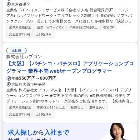
東京都港区
企業名 ＳＢペイメントサービス株式会社 求人名 総合職採用(IT・エンジニ
ア系)【ハイブリッドワーク・フルフレックス制度】 仕事の内容 ソフトバ
ンクグループの一員としてお客様のニーズに適した多種多様な「決済シス
テム」を提案する当社にて、総合職採用としてまずはIT・エンジニア系の
業界未経験歓迎
副業・WワークOK
年間休日120日以上
在宅OK
業務に従事していただきます。 【担当部署、業務例】 ■プロジェクト管
完全週休2日制
土日祝休み
理、ベンダーコントロール ■決済業務システムの開発 ■決済業務システム
の運用設計、運用保守 SBグループのシナジーを活かした事業戦略を取っ
ており、生成AI・RPAなど最新のテクノロジーを採用したエンジニアリン
正社員
グが可能です。 募集職種 総合職採用(IT・エンジニア系)【ハイブリッドワ
株式会社カプコン
ーク・フルフレックス制度】
【大阪】【パチンコ・パチスロ】アプリケーションプロ
グラマー 業界不問 web/オープンプログラマー
550万円～800万円
年俸
大阪府大阪市中央区
企業名 株式会社カプコン 求人名 【大阪】【パチンコ・パチスロ】アプリ
ケーションプログラマー ★業界不問 仕事の内容 ■遊技機開発に必要なア
プリケーション制作やネットワーク開発をご担当頂きます。 【業務内容詳
細】 ・Windowsアプリケーション開発：パチスロ機開発支援アプリケー
業界未経験歓迎
年間休日120日以上
転勤なし
退職金あり
ションの提案、設計、開発、管理 ・ネットワーク開発：部内向けWEBア
完全週休2日制
土日祝休み
プリケーションなどの設計、開発、管理（CI/CD含む） ・その他開発、運
用サポート：アプリケーション導入サポート、プロジェクト開発サポー
ト、問題課題に対する対応・解決支援 募集職種 【大阪】【パチンコ・パ
求人探し
入社まで
から
チスロ】アプリケーションプログラマー ★業界不問