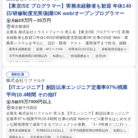
る業務 募集職種 10/1入社【AIエンジニア】エンジニアのキャリア形成を
【東京/SE プログラマー】実務未経験者も歓迎 年休140
最重要視/未経験OK！
日/研修制度充実/副業OK web/オープンプログラマー
28万円～35万円
月給
東京都港区
企業名 株式会社トラストフォース 求人名 【東京/SE プログラマー】実務
未経験者も歓迎◎年休140日/研修制度充実/副業OK 仕事の内容 Web・業
務系システムを中心に、設計・開発・テスト・運用保守まで担当。経験や
希望、将来のキャリアに合わせて最適なプロジェクトへ参画していただき
業界未経験歓迎
副業・WワークOK
年間休日120日以上
資格取得支援あり
ます。業務の変更の範囲：当社業務全般 Java・Python・React・TypeScr
月平均残業時間20時間以内
転勤なし
時短勤務あり
在宅OK
ipt・.NETなどを用いたWeb・業務系システム開発を中心に、設計・開
完全週休2日制
土日祝休み
発・テスト・運用保守まで幅広く担当。金融・メーカー・通信・公共など
多彩なプロジェクトがあり、上流工程や最新技術に携わるチャンスも豊
契約社員
富。エンドユーザーとの直接取引案件も多く、希望やスキルに合わせた案
株式会社リファルケ
件で着実にキャリアアップを目指せます。 募集職種 【東京/SE プログラ
【ITエンジニア】創設以来エンジニア定着率97%/残業
マー】実務未経験者も歓迎◎年休140日/研修制度充実/副業OK
平均10.4時間 その他IT
35万7000円以上
月給
東京都千代田区
企業名 株式会社リファルケ 求人名 【ITエンジニア】創設以来エンジニア
定着率97％/残業平均10.4時間 仕事の内容 Webサービス案件をはじめモダ
ンな開発環境で成長できるプロジェクトが多数。「3～5年後どこに行って
も活躍できる人材になる」という『社員のキャリア実現』に向かっていけ
業界未経験歓迎
年間休日120日以上
月平均残業時間20時間以内
転勤なし
るプロジェクトでご活躍をいただきます。 社員1人1人に個別最適化した
退職金あり
完全週休2日制
土日祝休み