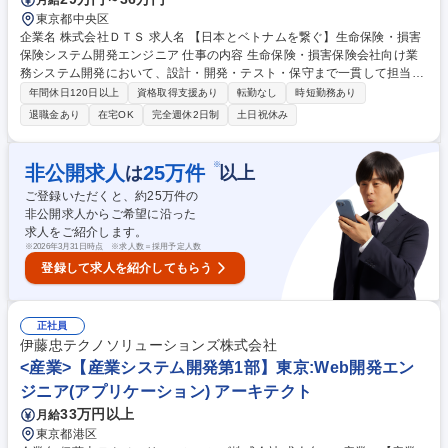
東京都中央区
企業名 株式会社ＤＴＳ 求人名 【日本とベトナムを繋ぐ】生命保険・損害
保険システム開発エンジニア 仕事の内容 生命保険・損害保険会社向け業
務システム開発において、設計・開発・テスト・保守まで一貫して担当
し、金融インフラを支えるシステム開発エンジニアとしてご活躍いただき
年間休日120日以上
資格取得支援あり
転勤なし
時短勤務あり
ます。 生命保険・損害保険会社向けの基幹業務システム、事務系システ
退職金あり
在宅OK
完全週休2日制
土日祝休み
ム、オンライン照会・試算システム、バッチシステム等の開発・保守を担
当します。プライム案件を中心に、要件定義から設計・開発・テスト・運
用まで幅広い工程に携われます。また、自社での持ち帰り開発や、ベトナ
※
非公開求人
25
万件
は
以上
ム拠点と連携したオフショア開発のブリッジSEとして活躍する機会もあ
ご登録いただくと、約
25
万件の
ります。Java、SQL、Vue.js、AWS、生成AIなどを活用しながら、金融D
非公開求人からご希望に沿った
Xを推進します 募集職種 【日本とベトナムを繋ぐ】生命保険・損害保険シ
求人をご紹介します。
ステム開発エンジニア
※
2026年3月31日時点 ※求人数＝採用予定人数
登録して求人を紹介してもらう
正社員
伊藤忠テクノソリューションズ株式会社
<産業>【産業システム開発第1部】東京:Web開発エン
ジニア(アプリケーション) アーキテクト
33万円以上
月給
東京都港区