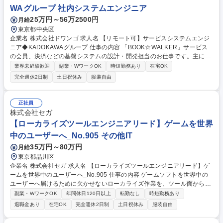
験・第二新卒歓迎★
WAグループ 社内システムエンジニア
25万円～56万2500円
月給
東京都中央区
企業名 株式会社ドワンゴ 求人名 【リモート可】サービスシステムエンジ
ニア◆KADOKAWAグループ 仕事の内容 「BOOK☆WALKER」サービス
の会員、決済などの基盤システムの設計・開発担当のお仕事です。主に
「BOOK☆WALKER」サービスのアプリ開発、基盤システムの調査、要件
業界未経験歓迎
副業・WワークOK
時短勤務あり
在宅OK
定義、設計、プロジェクト管理業務を、 社内のエンジニア、ディレクタ
完全週休2日制
土日祝休み
服装自由
ー、デザイナーおよび開発協力会社と連携し行います。 ■担当プロダクト
・BOOK☆WALKER（Webアプリケーション、モバイルアプリケーション
向けAPI、運営向け各種ツール等） ・その他、関連する各種Webアプリケ
正社員
ーション 募集職種 【リモート可】サービスシステムエンジニア◆KADOK
株式会社セガ
AWAグループ
【ローカライズツールエンジニアリード】ゲームを世界
中のユーザーへ_No.905 その他IT
35万円～80万円
月給
東京都品川区
企業名 株式会社セガ 求人名 【ローカライズツールエンジニアリード】ゲ
ームを世界中のユーザーへ_No.905 仕事の内容 ゲームソフトを世界中の
ユーザーへ届けるために欠かせないローカライズ作業を、ツール面から支
えます。ゲーム内テキストおよびボイスを管理するローカライズツールの
副業・WワークOK
年間休日120日以上
転勤なし
時短勤務あり
開発担当者を募集いたします。 【キャリア/やりがい】将来的には、ロー
退職金あり
在宅OK
完全週休2日制
土日祝休み
服装自由
カライズツールの開発チームにおけるリーダーを担っていただきます。チ
ームでの開発、ツールの利用者へのサポートも業務に含まれるため、コミ