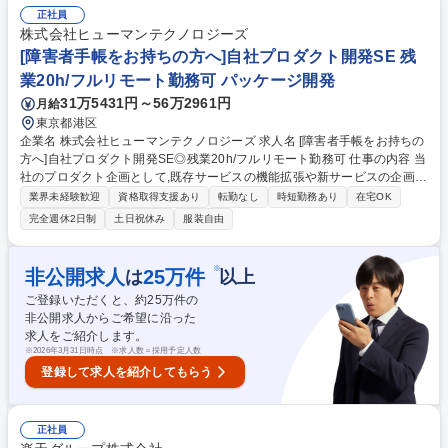
ュニケーション能力も求められます。セガグループ内で広く使われるツー
正社員
ルの設計・開発・保守に一貫して携わり、ゲームを遊ぶ世界中のユーザー
株式会社ヒューマンテクノロジーズ
が直接触れる部分に関われるため、やりがいのあるポジションです。 募集
[障害者手帳をお持ちの方へ]自社プロダクト開発SE 残
職種 【ローカライズツールエンジニアリード】ゲームを世界中のユーザー
業20h/フルリモート勤務可 パッケージ開発
へ_No.905
31万5431円～56万2961円
月給
東京都港区
企業名 株式会社ヒューマンテクノロジーズ 求人名 [障害者手帳をお持ちの
方へ]自社プロダクト開発SE◎残業20h/フルリモート勤務可 仕事の内容 当
社のプロダクト企画として,既存サービスの機能拡張や新サービスの企画立
案~リリースを担当いただきます。 人事労務業務をシステム化するための
業界未経験歓迎
資格取得支援あり
転勤なし
時短勤務あり
在宅OK
要件出し,及びその資料化等をお任せします。 初めは既に進行中のプロジ
完全週休2日制
土日祝休み
服装自由
ェクトを先輩社員と共にお任せする予定です。 サービスの細かい機能や設
定を決め,エンジニアと打ち合わせをしながらリリースを進めていきます。
■労務業務をシステム化するための要件出し/素案・要求定義の作成 ■他プ
※
非公開求人
25
万件
は
以上
ロジェクトとの調整業務 ■開発した機能のテスト ■法改正の情報キャッチ
ご登録いただくと、約
25
万件の
アップ ■マニュアル等の作成に向けた資料作成 募集職種 [障害者手帳をお
非公開求人からご希望に沿った
持ちの方へ]自社プロダクト開発SE◎残業20h/フルリモート勤務可
求人をご紹介します。
※
2026年3月31日時点 ※求人数＝採用予定人数
登録して求人を紹介してもらう
正社員