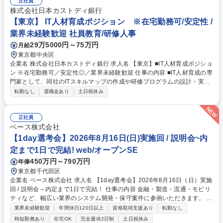
正社員
・SalesforceのAI機能（Agentforce／生成AI）を活用した、顧客対応の高
株式会社日本カストディ銀行
度化や業務効率化に向けた新規ユースケースの企画・実装。 募集職種 ＜
【東京】 IT人材育成ポジション ※在宅勤務可/安定性 /
金融×IT＞Salesforceエンジニア
業界未経験歓迎 社員教育/研修人事
29万5000円～75万円
月給
東京都中央区
企業名 株式会社日本カストディ銀行 求人名 【東京】■IT人材育成ポジショ
ン ※在宅勤務可／安定性◎／業界未経験歓迎 仕事の内容 ■IT人材育成の専
門家として、同社のITスキルマップの作成や研修プログラムの設計・実施
をリードしていただきます。また、IT職採用のサポートも行い、優秀な人
転勤なし
退職金あり
土日祝休み
材の確保と育成に貢献していただきます。最新技術や ツールの紹介を通じ
て、社員のスキルアップを図り、組織全体のITリテラシーを向上させま
す。 【詳細】・ITスキルマップの作成・更新 ・ChatGPT、ExcelなどのIT
正社員
ツールの研修・セミナー実施 ・EUC統制のための育成プログラム、規定
ベース株式会社
管理・作成 ・IT職採用のサポート、人事と連携しワークショップの実施
【1day選考会】2026年8月16日(日)実施回 / 説明会~内
等 募集職種 【東京】■IT人材育成ポジション ※在宅勤務可／安定性◎／業
定まで1日で完結! web/オープンSE
界未経験歓迎
450万円～790万円
年俸
東京都千代田区
企業名 ベース株式会社 求人名 【1day選考会】2026年8月16日（日）実施
回 / 説明会～内定まで1日で完結！ 仕事の内容 金融・製造・流通・モビリ
ティなど、幅広い業界のシステム開発・保守案件に参画いただきます。 ご
経験に応じて、以下の領域から最適なポジションをお任せします。 ・業務
業界未経験歓迎
年間休日120日以上
資格取得支援あり
転勤なし
系システム（金融／製造／流通 ほか）の設計・開発・保守 ・各種パッケ
時短勤務あり
在宅OK
完全週休2日制
土日祝休み