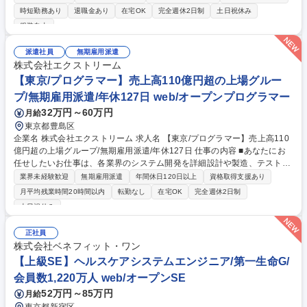
務に従事いただきます。 【設計・開発】■システム開発、インフラ構築に
時短勤務あり
退職金あり
在宅OK
完全週休2日制
土日祝休み
おける大規模プロジェクトに参画■顧客ニーズや課題解決を実現するプロ
服装自由
ジェクト計画を立案■プロジェクト遂行中に発生する問題について、関連
する複数のチームを取り纏め、顧客との交渉を含めた調整等 【提案】■顧
派遣社員
無期雇用派遣
客ニーズ、課題の把握のための取り組み■市場の動向、社内外の技術やソ
株式会社エクストリーム
リューションを調査し、提案スキームの検討と調整等 募集職種 【2851】
【東京/プログラマー】売上高110億円超の上場グルー
【障がい者採用】公共ITソリューション部門のプロジェクトリーダー
プ/無期雇用派遣/年休127日 web/オープンプログラマー
32万円～60万円
月給
東京都豊島区
企業名 株式会社エクストリーム 求人名 【東京/プログラマー】売上高110
億円超の上場グループ/無期雇用派遣/年休127日 仕事の内容 ■あなたにお
任せしたいお仕事は、各業界のシステム開発を詳細設計や製造、テスト工
程などプログラマー業務のお仕事になります。 【具体的には】■各業界の
業界未経験歓迎
無期雇用派遣
年間休日120日以上
資格取得支援あり
業務システム開発※詳細設計から製造、テスト(単体、結合、総合)まで想
月平均残業時間20時間以内
転勤なし
在宅OK
完全週休2日制
定■パッケージ開発■運用保守業務 【取引先例】IT系ではCTC、SCSK、S
土日祝休み
kyや帝人など、WEB系ではアクセンチュアやシャノン、PPIHなど業界を
牽引するトップ企業含め様々な企業と安定的な取引を行っております。 募
正社員
集職種 【東京/プログラマー】売上高110億円超の上場グループ/無期雇用
株式会社ベネフィット・ワン
派遣/年休127日
【上級SE】ヘルスケアシステムエンジニア/第一生命G/
会員数1,220万人 web/オープンSE
52万円～85万円
月給