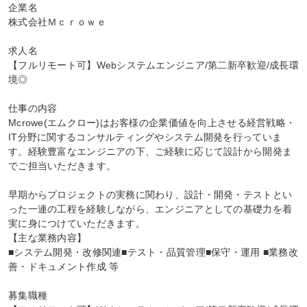
企業名

株式会社Ｍｃｒｏｗｅ

求人名

【フルリモート可】Webシステムエンジニア/第二新卒歓迎/成長環
境◎

仕事の内容

Mcrowe(エムクロー)はお客様の企業価値を向上させる経営戦略・
IT分野に関するコンサルティングやシステム開発を行っていま
す。経験豊富なエンジニアの下、ご経験に応じて設計から開発ま
でご担当いただきます。

早期からプロジェクトの実務に関わり、設計・開発・テストとい
った一連の工程を経験しながら、エンジニアとしての基礎力を着
実に身につけていただきます。

【主な業務内容】

■システム開発・改修関連■テスト・品質管理■保守・運用 ■業務改
善・ドキュメント作成 等

募集職種
