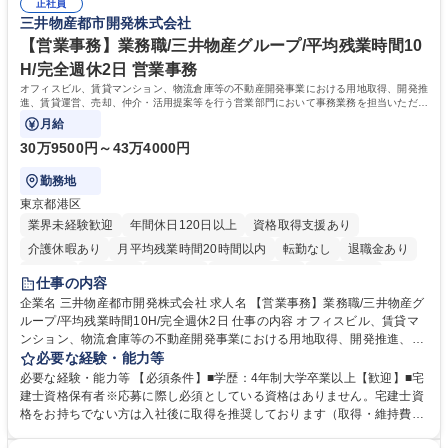
管理 ・福利厚生関連 ・職員からの問合せ、相談対応 ・その他日常の総務
正社員
三井物産都市開発株式会社
業務全般 募集職種 【東京／文京区】公益財団法人の総務人事業務／年間
休日125日
【営業事務】業務職/三井物産グループ/平均残業時間10
H/完全週休2日 営業事務
オフィスビル、賃貸マンション、物流倉庫等の不動産開発事業における用地取得、開発推
進、賃貸運営、売却、仲介・活用提案等を行う営業部門において事務業務を担当いただき
ます。
月給
30万9500円～43万4000円
勤務地
東京都港区
業界未経験歓迎
年間休日120日以上
資格取得支援あり
介護休暇あり
月平均残業時間20時間以内
転勤なし
退職金あり
在宅OK
賞与あり
育休あり
完全週休2日制
交通費支給
仕事の内容
駅近5分以内
土日祝休み
寮・社宅あり
企業名 三井物産都市開発株式会社 求人名 【営業事務】業務職/三井物産グ
ループ/平均残業時間10H/完全週休2日 仕事の内容 オフィスビル、賃貸マ
ンション、物流倉庫等の不動産開発事業における用地取得、開発推進、賃
貸運営、売却、仲介・活用提案等を行う営業部門において事務業務を担当
必要な経験・能力等
いただきます。 【詳細】・契約書管理、契約書製本、捺印対応、ファイリ
必要な経験・能力等 【必須条件】■学歴：4年制大学卒業以上【歓迎】■宅
ング、登記簿取得、調書取得・支払業務（各種費用支払、支払管理、請
建士資格保有者※応募に際し必須としている資格はありません。宅建士資
求・支払データ登録、取引先マスター申請対応）・予算作成及び予実管
格をお持ちでない方は入社後に取得を推奨しております（取得・維持費用
理・各種稟議書、報告書作成業務・各種台帳管理、交際費・会議費支払報
の一部補助あり） 【求める人物像】 ・向学心豊かで、主体的に行動でき
告書作成及び月次管理・部内総務庶務全般 など※※配属先によっては上記