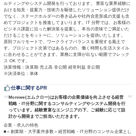
ルティングやシステム開発を行っております。 豊富な業界経験に
おける知見・提案力・技術力を駆使したソリューション提供だけ
でなく、ステークホルダーの巻き込みや社内合意形成の支援も含
めてプロジェクトを推進してまいります。IT 分野では、お客様の
ビジネス課題に沿った解決策を提案し、本当の意味でご満足いた
だけることをモットーに、ソリューションを提供いたします。

原則フルリモートで、ワークライフバランスを重視する風土で
す。プロジェクト次第ではあるものの、働く時間も生活スタイル
に合わせることができます。業務に支障が出ない範囲でフレック
ス OK です。

決算情報：決算期 売上高 非公開 経常利益 非公開

※決済単位：単体
仕事に関するPR
Mcrowe(エムクロー)はお客様の企業価値を向上させる経営
戦略・IT分野に関するコンサルティングやシステム開発を行
っています。経験豊富なエンジニアの下、ご経験に応じて設
計から開発までご担当いただきます。
企業・求人の特色

■＜創業期・大手案件多数＞経営戦略・IT分野のコンサル企業とし