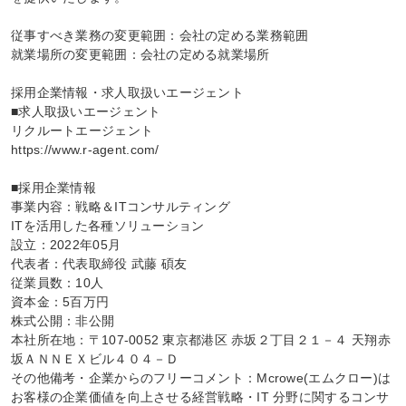
従事すべき業務の変更範囲：会社の定める業務範囲

就業場所の変更範囲：会社の定める就業場所

採用企業情報・求人取扱いエージェント

■求人取扱いエージェント

リクルートエージェント

https://www.r-agent.com/

■採用企業情報

事業内容：戦略＆ITコンサルティング

ITを活用した各種ソリューション

設立：2022年05月

代表者：代表取締役 武藤 碩友

従業員数：10人

資本金：5百万円

株式公開：非公開

本社所在地：〒107-0052 東京都港区 赤坂２丁目２１－４ 天翔赤
坂ＡＮＮＥＸビル４０４－Ｄ

その他備考・企業からのフリーコメント：Mcrowe(エムクロー)は
お客様の企業価値を向上させる経営戦略・IT 分野に関するコンサ