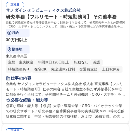
る方。 ・社内外の多様な関係者と協調して業務を進められるコミュニケー
の他に担当頂く業務が発生する場合があります。 募集職種 【営業事務】
正社員
ション力がある方。 ・チャレンジを厭わず、粘り強く業務に取り組める
サノダインセラピューティクス株式会社
業務職/三井物産グループ/平均残業時間10H/完全週休2日
方。多様な関係者と謙虚に信頼関係を構築でき、期限を意識したスケジュ
ール管理が出来る方。※将来的に他部署（営業部門、コーポレート部門）
研究事務【フルリモート・時短勤務可】 その他事務
へのジョブローテーションの可能性があります。 学歴・資格 学歴：大学
自社で実験室を持たず外部委託を中心に創薬を行う当社にて、研究開発チームと外部機関
院 大学 語学力： 資格：宅地建物取引士
（CRO・大学等）をつなぐハブとして、契約・発注・予算管理などの研究事務全般をお
任せします。
月給
30万円以上
勤務地
東京都中央区
主婦・主夫歓迎
年間休日120日以上
転勤なし
英語
時短勤務あり
在宅OK
完全週休2日制
交通費支給
土日祝休み
仕事の内容
企業名 サノダインセラピューティクス株式会社 求人名 研究事務【フルリ
モート・時短勤務可】 仕事の内容 自社で実験室を持たず外部委託を中心
に創薬を行う当社にて、研究開発チームと外部機関（CRO・大学等）をつ
なぐハブとして、契約・発注・予算管理などの研究事務全般をお任せしま
必要な経験・能力等
す。 ■見積取得、発注、検収、請求処理等の事務手続き ■委託先との定例
必要な経験・能力等 【必須】大学・製薬企業・CRO・バイオテック企業
会議の調整・アジェンダ準備・議事録作成 ■研究報告書、試験関連資料、
での研究サポート／研究事務／臨床開発事務等の実務経験 AMED等の公的
SOP等の整備・版管理・保管 ■研究開発の進捗・タイムライン・予算執行
研究費に関する「申請・報告書類の作成補助」および「経費管理」の実務
管理サポート ■AMED等公的研究費の申請・報告書類作成補助および経費
経験 【尚可】 ■URA経験または産学連携・研究費管理の経験 ■AMED等の
管理 ■社内外関係者との連絡調整・その他研究開発に関わる総務・庶務 募
公的研究費の申請・執行管理経験 ■英語での文書読解・メール対応力 【働
正社員