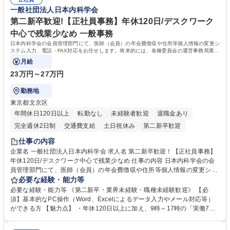
集職種 研究事務【フルリモート・時短勤務可】
き方について】フルリモートやハイブリッド勤務、時短勤務など個々のラ
一般社団法人日本内科学会
イフスタイルに応じた柔軟な働き方が可能です。育児や介護との両立も応
第二新卒歓迎!【正社員事務】年休120日/デスクワーク
援します。 学歴・資格 学歴：大学院 大学 語学力： 資格：
中心で残業少なめ 一般事務
日本内科学会の会員管理部門にて、医師（会員）の年会費徴収や住所等個人情報の変更シ
ステム入力、電話・FAX対応をお任せします。将来的には、各種委員会の運営事務局業務
などにも幅広く携わっていただきます。
月給
23万円～27万円
勤務地
東京都文京区
年間休日120日以上
転勤なし
未経験者歓迎
退職金あり
完全週休2日制
交通費支給
土日祝休み
第二新卒歓迎
仕事の内容
企業名 一般社団法人日本内科学会 求人名 第二新卒歓迎！【正社員事務】
年休120日/デスクワーク中心で残業少なめ 仕事の内容 日本内科学会の会
員管理部門にて、医師（会員）の年会費徴収や住所等個人情報の変更シス
テム入力、電話・FAX対応をお任せします。将来的には、各種委員会の運
必要な経験・能力等
営事務局業務などにも幅広く携わっていただきます。 【会員管理・データ
必要な経験・能力等 《第二新卒・業界未経験・職種未経験歓迎》 【必
入力業務】 ・医師（会員）の住所変更、個人情報のシステム登録・更新
須】基本的なPC操作（Word、Excelによるデータ入力やメール対応等）
・年会費の徴収管理や入金データの照合確認 【問い合わせ対応】 ・会員
ができる方 【魅力点】 ・年休120日以上に加え、9時～17時の「実働7時
（医師）からの電話、FAX、ネット申請に伴う相談受付 ・複雑な案件のへ
間勤務」で残業も少なくワークライフバランスは抜群です。 【将来的な業
のエスカレーション・連携対応 募集職種 第二新卒歓迎！【正社員事務】
務（各種委員会運営）】 ・学会内における各種委員会のスケジュール調