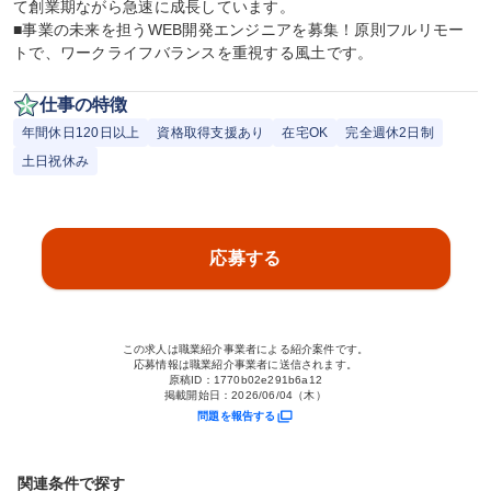
て創業期ながら急速に成長しています。

■事業の未来を担うWEB開発エンジニアを募集！原則フルリモー
トで、ワークライフバランスを重視する風土です。
仕事の特徴
年間休日120日以上
資格取得支援あり
在宅OK
完全週休2日制
土日祝休み
応募する
この求人は職業紹介事業者による紹介案件です。
応募情報は職業紹介事業者に送信されます。
原稿ID：
1770b02e291b6a12
掲載開始日：
2026/06/04（木）
問題を報告する
関連条件で探す