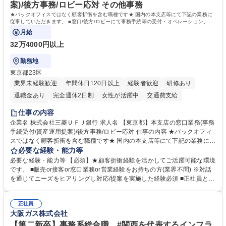
案)/後方事務/ロビー応対 その他事務
★バックオフィスではなく顧客折衝を含む職種です★ 国内の本支店等にて下記の業務に
従事していただきます。 ■窓口/後方/ロビーにて事務手続等の受付・オペレーション、お
客様対応
月給
32万4000円以上
勤務地
東京都23区
業界未経験歓迎
年間休日120日以上
経験者歓迎
研修あり
退職金あり
完全週休2日制
女性が活躍中
交通費支給
土日祝休み
仕事の内容
企業名 株式会社三菱ＵＦＪ銀行 求人名 【東京都】本支店の窓口業務(事務
手続受付/資産運用提案)/後方事務/ロビー応対 仕事の内容 ★バックオフィ
スではなく顧客折衝を含む職種です★ 国内の本支店等にて下記の業務に従
事していただきます。 ■窓口/後方/ロビーにて事務手続等の受付・オペレ
必要な経験・能力等
ーション、お客様対応 ■窓口にて、ご来店された個人のお客様に対して金
必要な経験・能力等 【必須】★顧客折衝経験を活かしてご活躍可能な環境
融商品のご提案 ■効率的な事務運用の検討・構築等 ≪業務紹介：ご応募前
です。 ■販売or接客or窓口業務or営業経験をお持ちの方(業界不問) ※対話
に必ずご覧ください≫ ※記事 https://www.mysite.bk.mufg.jp/career/circle/
を通じてニーズをヒアリングし対応/提案を実施した経験必須 ■正社員とし
article17/ ※動画 https://youtu.be/H-S7HaJqqbg 募集職種 【東京都】本支
ての就業経験1年以上 【歓迎】■金融業界での就業経験■銀行での預金為替
店の窓口業務(事務手続受付/資産運用提案)/後方事務/ロビー応対
事務経験 ■金融商品の提案・販売経験 ≪魅力≫研修やOJT環境が整ってい
正社員
るので安心して入行いただけます。 幅広いキャリアの選択肢があり、公募
大阪ガス株式会社
や社内副業等を活用し、 一人ひとりが挑戦できるカルチャーが浸透してい
ます。 学歴・資格 学歴：大学院 大学 高専 短大 専修学校 高校 語学力：
【第二新卒】事務系総合職 #関西を代表するインフラ