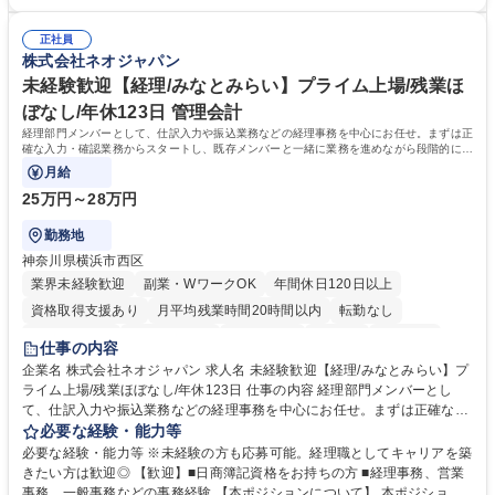
倉入れ調整等 ※ゼネラリストとしてのキャリアアップを目指すことが可能
業も月平均20時間以下です。時差出勤制度や週1日のリモート勤務も相談
です。単に商品を販売するだけでなく原料の仕入れから販売までをトータ
可能で、ワークライフバランスを保ち長期就業しやすい環境です。 【当社
ルプロデュースしているため、商品に関わる全ての業務をサポート頂きま
正社員
の強み】1991年の設立以来、外食産業を中心としたお客様の多様なニー
株式会社ネオジャパン
す。 募集職種 東京都中央区【営業事務・貿易事務】食品商社/残業少なめ/
ズに沿った冷凍水産物等の生産・輸入・販売を一貫して手掛けています。
リモート等相談可
自社工場と海外拠点の強固な連携によるワンストップサービスが最大の強
未経験歓迎【経理/みなとみらい】プライム上場/残業ほ
みです。 学歴・資格 学歴：大学院 大学 語学力：英語 資格：
ぼなし/年休123日 管理会計
経理部門メンバーとして、仕訳入力や振込業務などの経理事務を中心にお任せ。まずは正
確な入力・確認業務からスタートし、既存メンバーと一緒に業務を進めながら段階的に経
理知識を身につけていただきます。
月給
25万円～28万円
勤務地
神奈川県横浜市西区
業界未経験歓迎
副業・WワークOK
年間休日120日以上
資格取得支援あり
月平均残業時間20時間以内
転勤なし
未経験者歓迎
時短勤務あり
退職金あり
在宅OK
賞与あり
仕事の内容
完全週休2日制
交通費支給
駅近5分以内
土日祝休み
服装自由
企業名 株式会社ネオジャパン 求人名 未経験歓迎【経理/みなとみらい】プ
ライム上場/残業ほぼなし/年休123日 仕事の内容 経理部門メンバーとし
寮・社宅あり
て、仕訳入力や振込業務などの経理事務を中心にお任せ。まずは正確な入
力・確認業務からスタートし、既存メンバーと一緒に業務を進めながら段
必要な経験・能力等
階的に経理知識を身につけていただきます。 【具体的には】 ■社内稟議に
必要な経験・能力等 ※未経験の方も応募可能。経理職としてキャリアを築
基づく仕訳入力 ■月末の振込業務 ■明細作成 ■伝票処理、記帳業務 ■既存
きたい方は歓迎◎ 【歓迎】■日商簿記資格をお持ちの方 ■経理事務、営業
メンバーの業務サポート 【将来的には】 ■月次決算補助 ■四半期・年次決
事務、一般事務などの事務経験 【本ポジションについて】 本ポジション