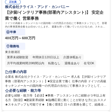
年休120日/デスクワーク中心で残業少なめ
正社員
整、資料作成、当日の運営サポート 学歴・資格 学歴：大学院 大学 語学
株式会社クライス・アンド・カンパニー
力： 資格：
【汐留/インテリア事務(部署内アシスタント)】 安定企
業で働く 営業事務
ドイツの高級キッチンメーカーの国内唯一の代理店の当社にて事務スタッフとして、部署
内の事務業務全般をお任せいたします。 裁量を持って働いていただけるため、スキルア
ップも可能です。
年俸
400万円～600万円
勤務地
東京都港区
業界未経験歓迎
年間休日120日以上
介護休暇あり
月平均残業時間20時間以内
転勤なし
退職金あり
在宅OK
育休あり
完全週休2日制
インセンティブあり
交通費支給
仕事の内容
駅近5分以内
土日祝休み
企業名 株式会社クライス・アンド・カンパニー 求人名 【汐留/インテリア
事務（部署内アシスタント）】■安定企業で働く 仕事の内容 ドイツの高級
キッチンメーカーの国内唯一の代理店の当社にて事務スタッフとして、部
署内の事務業務全般をお任せいたします。 裁量を持って働いていただける
必要な経験・能力等
ため、スキルアップも可能です。 【部署内の事務業務全般】 ■サンプルの
必要な経験・能力等 【必須】■事務・アシスタントのご経験が３年以上有
仕分け・整理 ■電話応対 ■書類作成（会議資料、お客様宛請求書、支払書
る方 【歓迎】■建築業界経験 ★臨機応変に動くことが好きな方におススメ
類を取りまとめて経理へ提出等） ■ショールームアテンド・運営・予約業
★スキルアップも可能です★ 【働く環境】日々の業務を通じて、組織全体
務 ■広報・PR業務のアシスタント（SNS投稿補助、資料作成など） ■納品
のサポートを行い、成果を実感できる仕事です。また、コミュニケーショ