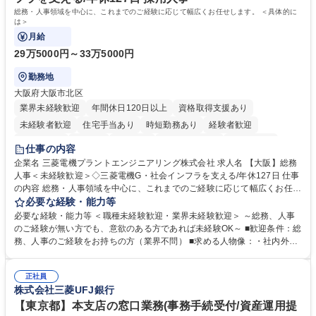
総務・人事領域を中心に、これまでのご経験に応じて幅広くお任せします。 ＜具体的に
は＞
月給
29万5000円～33万5000円
勤務地
大阪府大阪市北区
業界未経験歓迎
年間休日120日以上
資格取得支援あり
未経験者歓迎
住宅手当あり
時短勤務あり
経験者歓迎
退職金あり
在宅OK
賞与あり
完全週休2日制
交通費支給
仕事の内容
駅近5分以内
土日祝休み
服装自由
寮・社宅あり
食事補助あり
企業名 三菱電機プラントエンジニアリング株式会社 求人名 【大阪】総務
人事＜未経験歓迎＞◇三菱電機G・社会インフラを支える/年休127日 仕事
の内容 総務・人事領域を中心に、これまでのご経験に応じて幅広くお任せ
します。 ＜具体的には＞ ・総務/人事労務（給与・社保・勤怠管理など）
必要な経験・能力等
・採用・教育研修 ・福利厚生運用 など ※基本的には事務所勤務ですが、
必要な経験・能力等 ＜職種未経験歓迎・業界未経験歓迎＞ ～総務、人事
採用や教育等の業務内容により、関西圏以外への日帰り・宿泊を伴う国内
のご経験が無い方でも、意欲のある方であれば未経験OK～ ■歓迎条件：総
出張もございます。 ※担当業務を持ちつつ、お互いに助け合いながら、総
務、人事のご経験をお持ちの方（業界不問） ■求める人物像：・社内外の
務部という組織として協力しながら進める体制です。 募集職種 【大阪】
関係各部門との調整を率先して行い、業務を円滑に遂行できる協調性やコ
総務人事＜未経験歓迎＞◇三菱電機G・社会インフラを支える/年休127日
ミュニケーション能力を持っている方 ・人事総務領域に興味がありゼネラ
正社員
リスト志向をお持ちの方 学歴・資格 学歴：大学院 大学 語学力： 資格：
株式会社三菱UFJ銀行
【東京都】本支店の窓口業務(事務手続受付/資産運用提