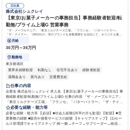
時の取扱説明書作成・送付（キッチン、機器等の商品） 募集職種 【汐留/
ンスキルや問題解決能力が磨かれ、キャリアアップのチャンスも豊富。チ
インテリア事務（部署内アシスタント）】■安定企業で働く
正社員
ームとの協力や新しいアイデアを活かす場もあり、やりがいを感じながら
株式会社シュクレイ
働けます。 【歓迎】 ■インテリアの業界のご経験が有る方■PCの作業に慣
れている方 学歴・資格 学歴：大学院 大学 高専 短大 専修学校 語学力： 資
【東京/お菓子メーカーの事務担当】事務経験者歓迎/転
格：
勤無/プライム上場G 営業事務
「ザ・メープルマニア」「東京ミルクチーズ工場」「フランセ」「バターバトラー」
「ザ・テイラー」「DROOLY」等のブランドを多数展開する当社にて、オリジナル菓子
ブランド商品の事務業務をお任せいたします。
月給
30万円～36万円
勤務地
東京都港区
業界未経験歓迎
転勤なし
住宅手当あり
経験者歓迎
退職金あり
賞与あり
交通費支給
仕事の内容
企業名 株式会社シュクレイ 求人名 【東京/お菓子メーカーの事務担当】事
務経験者歓迎/転勤無/プライム上場G 仕事の内容 「ザ・メープルマニア」
「東京ミルクチーズ工場」「フランセ」「バターバトラー」「ザ・テイラ
ー」「DROOLY」等のブランドを多数展開する当社にて、オリジナル菓子
必要な経験・能力等
ブランド商品の事務業務をお任せいたします。 【具体的な業務内容】 ■店
必要な経験・能力等 【必須】■社会人経験(26卒の方も歓迎) 【歓迎】■営
舗からの発注受付/PC入力業務 ■受電対応(社内/社外) ■商品のマスター登
業事務の経験 ■販売や接客サービスの経験 【キャリアステップ】 (1)セー
録 ■日々の売上抽出・報告 ■提携企業への書類送付業務 ■契約書管理業務
ルス管理課でキャリアステップ 例:一般→チーフ→サブリーダー→統括リ
■ホームページへの問い合わせ対応 など 募集職種 【東京/お菓子メーカー
ーダー→マネージャー (2)他ポジションへのキャリアも可能 ※過去、未経