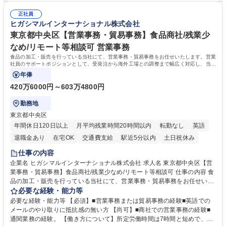
の事務担当】事務経験者歓迎/転勤無/プライム上場G
験で経営管理部内で経理へ異動した方もいらっしゃいます。年3回の面談
正社員
や個別面談を通してご自身のキャリアと向き合っていただき、会社として
ヒガシマルインターナショナル株式会社
もバックアップしていきます。 学歴・資格 学歴：大学院 大学 高専 短大
専修学校 高校 語学力： 資格：
東京都中央区【営業事務・貿易事務】食品商社/残業少
なめ/リモート等相談可 営業事務
食品の加工・販売を行っている当社にて、営業事務・貿易事務をお任せいたします。営業
社員のサポートポジションとして、受発注から海外工場との調整まで幅広く対応し、当社
事業の根幹を支えていただきます。
年俸
420万6000円～603万4800円
勤務地
東京都中央区
年間休日120日以上
月平均残業時間20時間以内
転勤なし
英語
退職金あり
在宅OK
交通費支給
駅近5分以内
土日祝休み
仕事の内容
企業名 ヒガシマルインターナショナル株式会社 求人名 東京都中央区【営
業事務・貿易事務】食品商社/残業少なめ/リモート等相談可 仕事の内容 食
品の加工・販売を行っている当社にて、営業事務・貿易事務をお任せいた
します。営業社員のサポートポジションとして、受発注から海外工場との
必要な経験・能力等
調整まで幅広く対応し、当社事業の根幹を支えていただきます。 ■受発注
必要な経験・能力等 【必須】■営業事務または貿易事務の経験■英語での
業務、請求書発行 ■海外工場とのスケジュール調整 ■在庫管理 ■輸入書類
メールのやり取りに抵抗感の無い方 【尚可】■商社での営業事務の経験■
の確認・作成 ■配送手配 ■通関業者を通して行う輸出入業全般 ■倉庫との
通関業務の経験。 【働き方について】所定労働時間は7時間と短めで、残