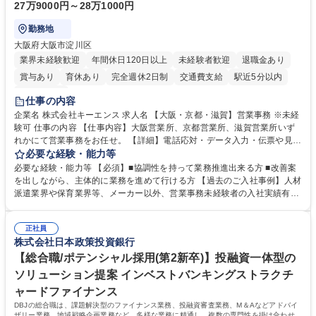
27万9000円～28万1000円
勤務地
大阪府大阪市淀川区
業界未経験歓迎
年間休日120日以上
未経験者歓迎
退職金あり
賞与あり
育休あり
完全週休2日制
交通費支給
駅近5分以内
土日祝休み
仕事の内容
企業名 株式会社キーエンス 求人名 【大阪・京都・滋賀】営業事務 ※未経
験可 仕事の内容 【仕事内容】大阪営業所、京都営業所、滋賀営業所いず
れかにて営業事務をお任せ。 【詳細】電話応対・データ入力・伝票や見積
の作成・カタログ送付・来客対応・営業所内で発生する事務業務や業務改
必要な経験・能力等
善をお任せ。 【教育制度】ご入社後、育成担当とペアになりながらOJTに
必要な経験・能力等 【必須】■協調性を持って業務推進出来る方 ■改善案
て業務を覚えていただくことが可能です。業務システムがきちんと構築さ
を出しながら、主体的に業務を進めて行ける方 【過去のご入社事例】人材
れているため、スムーズに仕事に慣れることができる環境です。また、
派遣業界や保育業界等、メーカー以外、営業事務未経験者の入社実績有
「チームで成果を出す文化」があり、良いやり方を積極的に共有しながら
【当社の事務職について】単なる事務ではなく主体性を発揮したサポート
常に改善を目指す風土のため、安心して業務に取り組んでいただけます。
により、キーエンスの付加価値向上に貢献します。ベースの定型業務に加
募集職種 【大阪・京都・滋賀】営業事務 ※未経験可
正社員
えて、お客様や社員の状況に合わせ、能動的なサポート、改善の動きも期
株式会社日本政策投資銀行
待され。組織を支えるスペシャリストとして、チームに貢献し、結果的に
社員から頼られる存在になることができます。平均19:30の退勤以降の業
【総合職/ポテンシャル採用(第2新卒)】投融資一体型の
務の持ち帰りも禁止されており、メリハリのある働き方となります。 学
ソリューション提案 インベストバンキングストラクチ
歴・資格 学歴：大学院 大学 高専 短大 語学力： 資格：
ャードファイナンス
DBJの総合職は、課題解決型のファイナンス業務、投融資審査業務、M＆Aなどアドバイ
ザリー業務、地域戦略企画業務など、多様な業務に精通し、複数の専門性を掛け合わせて