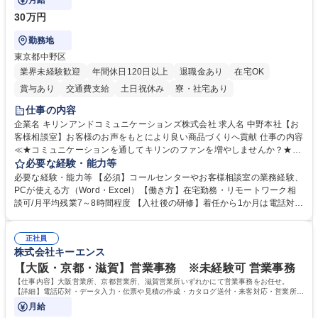
月給
30万円
勤務地
東京都中野区
業界未経験歓迎
年間休日120日以上
退職金あり
在宅OK
賞与あり
交通費支給
土日祝休み
寮・社宅あり
仕事の内容
企業名 キリンアンドコミュニケーションズ株式会社 求人名 中野本社【お
客様相談室】お客様のお声をもとにより良い商品づくりへ貢献 仕事の内容
≪★コミュニケーションを通してキリンのファンを増やしませんか？★≫
お客様のお声をより良い商品づくりに活かしていく上で、窓口となるお客
必要な経験・能力等
様相談室でのお仕事です。 日々お客様からいただくキリングループへのご
必要な経験・能力等 【必須】コールセンターやお客様相談室の業務経験、
意見を、企業活動に活かしています。お客様からの声に迅速かつ誠意をも
PCが使える方（Word・Excel）【働き方】在宅勤務・リモートワーク相
って対応、情報提供するとともにグループ内活動に反映しています。 【具
談可/月平均残業7～8時間程度 【入社後の研修】着任から1か月は電話対応
体的には】電話応対、メール、お手紙対応、ご指摘品調査報告書作成、有
のOJTを中心に実施し、電話対応に慣れた段階でメール・手紙のOJTを実
人チャットボット対応など。 【1日の対応件数】■電話：月間一人当たり
施する予定です。独り立ち以降もしっかりフォローする体制を整えていま
平均100件前後■メール・手紙：同上40件前後 募集職種 中野本社【お客様
正社員
すのでご安心ください。 【当社について】キリングループの広報機能を担
株式会社キーエンス
相談室】お客様のお声をもとにより良い商品づくりへ貢献
う会社として、お客様との出会いを大切にし、磨き上げたホスピタリティ
を込めてコミュニケーションをとりながら広報関連業務を行っておりま
【大阪・京都・滋賀】営業事務 ※未経験可 営業事務
す。 学歴・資格 学歴：大学院 大学 高専 短大 専修学校 高校 語学力： 資
【仕事内容】大阪営業所、京都営業所、滋賀営業所いずれかにて営業事務をお任せ。
格：
【詳細】電話応対・データ入力・伝票や見積の作成・カタログ送付・来客対応・営業所内
で発生する事務業務や業務改善をお任せ。
月給