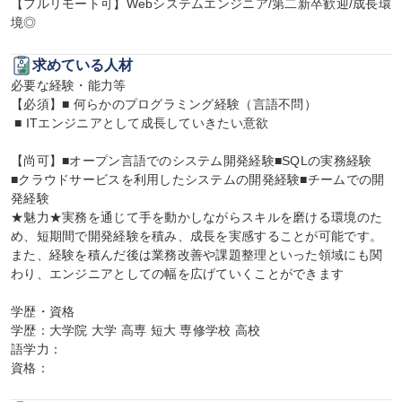
【フルリモート可】Webシステムエンジニア/第二新卒歓迎/成長環
境◎
求めている人材
必要な経験・能力等

【必須】■ 何らかのプログラミング経験（言語不問）

 ■ ITエンジニアとして成長していきたい意欲

【尚可】■オープン言語でのシステム開発経験■SQLの実務経験

■クラウドサービスを利用したシステムの開発経験■チームでの開
発経験

★魅力★実務を通じて手を動かしながらスキルを磨ける環境のた
め、短期間で開発経験を積み、成長を実感することが可能です。

また、経験を積んだ後は業務改善や課題整理といった領域にも関
わり、エンジニアとしての幅を広げていくことができます

学歴・資格

学歴：大学院 大学 高専 短大 専修学校 高校

語学力：

資格：