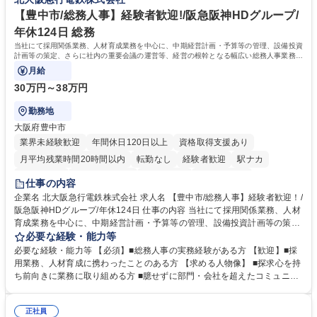
事業の他、新宿駅西口広場内に設置された照明を兼ねた広告「ブライトサ
ープ】総合職（事務）◇残業月平均9時間未満／有給年平均16日取得
イン」の管理運営を行うなど、事業収益を生み出す活動を積極的に行って
【豊中市/総務人事】経験者歓迎!/阪急阪神HDグループ/
います。 学歴・資格 学歴：大学院 大学 高専 短大 専修学校 高校 語学力：
年休124日 総務
資格：
当社にて採用関係業務、人材育成業務を中心に、中期経営計画・予算等の管理、設備投資
計画等の策定、さらに社内の重要会議の運営等、経営の根幹となる幅広い総務人事業務全
般を担当していただきます。
月給
30万円～38万円
勤務地
大阪府豊中市
業界未経験歓迎
年間休日120日以上
資格取得支援あり
月平均残業時間20時間以内
転勤なし
経験者歓迎
駅ナカ
退職金あり
完全週休2日制
交通費支給
駅近5分以内
仕事の内容
土日祝休み
服装自由
昼食補助あり
食事補助あり
企業名 北大阪急行電鉄株式会社 求人名 【豊中市/総務人事】経験者歓迎！/
阪急阪神HDグループ/年休124日 仕事の内容 当社にて採用関係業務、人材
育成業務を中心に、中期経営計画・予算等の管理、設備投資計画等の策
定、さらに社内の重要会議の運営等、経営の根幹となる幅広い総務人事業
必要な経験・能力等
務全般を担当していただきます。 【主な業務内容】 ■採用関係業務および
必要な経験・能力等 【必須】■総務人事の実務経験がある方 【歓迎】■採
人材育成(社員研修)業務の推進 ■中期経営計画および予算等の管理 ■設備
用業務、人材育成に携わったことのある方 【求める人物像】 ■探求心を持
投資計画等の策定 ■社内の重要会議の運営 ■その他総務人事業務全般 【入
ち前向きに業務に取り組める方 ■臆せずに部門・会社を超えたコミュニケ
社後】入社後は採用や育成をメインに担当し将来的には経営根幹に関わる
ーションの取れる方 ■自分で考えて行動のできる方 ■第二の創業期を迎え
総務人事業務全般へ幅広く従事していただきます。 募集職種 【豊中市/総
る当社で組織の次代を担うネクスト人材として長期的に成長したい方 ■周
務人事】経験者歓迎！/阪急阪神HDグループ/年休124日
正社員
囲のメンバーと協調しつつ主体性を持って能動的に業務を推進できる方 学