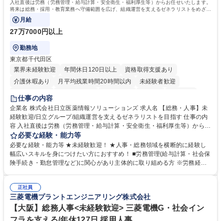
入社直後は労務（労務管理・給与計算・安全衛生・福利厚生等）からお任せいたします。
将来は総務・採用・教育業務へ守備範囲を広げ、組織運営を支えるゼネラリストをめざせ
ます。
月給
27万7000円以上
勤務地
東京都千代田区
業界未経験歓迎
年間休日120日以上
資格取得支援あり
介護休暇あり
月平均残業時間20時間以内
未経験者歓迎
住宅手当あり
時短勤務あり
退職金あり
在宅OK
賞与あり
仕事の内容
育休あり
完全週休2日制
交通費支給
土日祝休み
寮・社宅あり
企業名 株式会社日立医薬情報ソリューションズ 求人名 【総務・人事】未
経験歓迎/日立グループ/組織運営を支えるゼネラリストを目指す 仕事の内
容 入社直後は労務（労務管理・給与計算・安全衛生・福利厚生等）からお
任せいたします。将来は総務・採用・教育業務へ守備範囲を広げ、組織運
必要な経験・能力等
営を支えるゼネラリストをめざせます。 ・初期業務：労働時間管理、給与
必要な経験・能力等 ★未経験歓迎！ ★人事・総務領域を横断的に経験し
計算、社会保険対応、福利厚生管理、安全衛生、健康経営推進等をお任せ
幅広いスキルを身につけたい方におすすめ！ ■労務管理(給与計算・社会保
します。ご経験に応じて、休職者管理など、幅広く経験を積んでいただき
険手続き・勤怠管理など)に関心があり主体的に取り組める方 ※労務経験
ます。 ・将来的な広がり：総務・採用・教育・税務対応・経営企画等。
者は早期にご活躍いただけます。 ■チームで仕事を推進できる方■将来は
★メンバーがマンツーマンで丁寧に教えるため、ご経験が浅くても安心！
マネジメント職として活躍したい 【尚可】■人事、労務、採用、教育業務
幅広く経験を積みたい意欲がある方に最適な環境です。 募集職種 【総
正社員
のご経験 ■労務管理（給与計算・社会保険手続き・勤怠管理など）の経験
三菱電機プラントエンジニアリング株式会社
務・人事】未経験歓迎/日立グループ/組織運営を支えるゼネラリストを目
■衛生管理者の資格をお持ちの方 学歴・資格 学歴：大学院 大学 高専 短大
指す
専修学校 高校 語学力： 資格：
【大阪】総務人事<未経験歓迎> 三菱電機G・社会イン
フラを支える/年休127日 採用人事