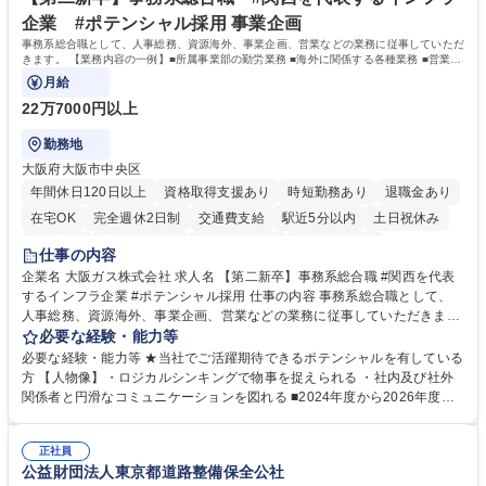
資格：
企業 #ポテンシャル採用 事業企画
事務系総合職として、人事総務、資源海外、事業企画、営業などの業務に従事していただ
きます。 【業務内容の一例】■所属事業部の勤労業務 ■海外に関係する各種業務 ■営業部
門の企画スタッフ、ルート営業
月給
22万7000円以上
勤務地
大阪府大阪市中央区
年間休日120日以上
資格取得支援あり
時短勤務あり
退職金あり
在宅OK
完全週休2日制
交通費支給
駅近5分以内
土日祝休み
服装自由
第二新卒歓迎
寮・社宅あり
食事補助あり
仕事の内容
企業名 大阪ガス株式会社 求人名 【第二新卒】事務系総合職 #関西を代表
するインフラ企業 #ポテンシャル採用 仕事の内容 事務系総合職として、
人事総務、資源海外、事業企画、営業などの業務に従事していただきま
す。 【業務内容の一例】■所属事業部の勤労業務 ■海外に関係する各種業
必要な経験・能力等
務 ■営業部門の企画スタッフ、ルート営業 【キャリアパス】入社後の配属
必要な経験・能力等 ★当社でご活躍期待できるポテンシャルを有している
ポジションで一定期間ご活躍頂いた後、本人の適性及び将来のキャリアを
方 【人物像】・ロジカルシンキングで物事を捉えられる ・社内及び社外
鑑みてジョブローテーションを行います。 【育成】OJTでの現場育成や研
関係者と円滑なコミュニケーションを図れる ■2024年度から2026年度ま
修カリキュラムを通じて、Daigasグループの業務で必要となる知識につい
での3ヵ年を対象とする「Daigasグループ中期経営計画2026」を策定しま
て学んでいただきます。 募集職種 【第二新卒】事務系総合職 #関西を代
した。https://www.osakagas.co.jp/company/press/pr2024/1777576_564
表するインフラ企業 #ポテンシャル採用
正社員
72.html ■エネルギーセキュリティの不安定化や気候変動による自然災害の
公益財団法人東京都道路整備保全公社
甚大化など、これまで以上に社会課題解決の重要性が高まっています。