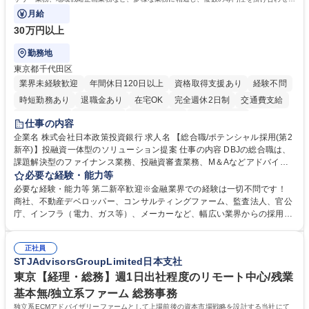
広く社会に貢献していく職種です。
月給
30万円以上
勤務地
東京都千代田区
業界未経験歓迎
年間休日120日以上
資格取得支援あり
経験不問
時短勤務あり
退職金あり
在宅OK
完全週休2日制
交通費支給
駅近5分以内
土日祝休み
第二新卒歓迎
寮・社宅あり
仕事の内容
食事補助あり
託児所あり
企業名 株式会社日本政策投資銀行 求人名 【総合職/ポテンシャル採用(第2
新卒)】投融資一体型のソリューション提案 仕事の内容 DBJの総合職は、
課題解決型のファイナンス業務、投融資審査業務、M＆Aなどアドバイザ
リー業務、地域戦略企画業務など、多様な業務に精通し、複数の専門性を
必要な経験・能力等
掛け合わせて広く社会に貢献していく職種です。 入社後は、横断的なロー
必要な経験・能力等 第二新卒歓迎※金融業界での経験は一切不問です！
テーションを経て適性や専門性に応じたキャリアを形成していただきま
商社、不動産デベロッパー、コンサルティングファーム、監査法人、官公
す。総合職として入社いただき、下記いずれかの部門でご活躍いただきま
庁、インフラ（電力、ガス等）、メーカーなど、幅広い業界からの採用実
す。※未経験の方に関しては、入行後3ヶ月間の金融の実務を学んでいた
績があります。 ＜求める人物像＞DBJでは、強い社会的使命感をもち、今
だく研修を準備しております。 ・法人RM業務・金融機能業務・コーポレ
後の日本のあり方を俯瞰する総合性と、金融分野のフロンティアを切り拓
ート・ナレッジ業務 ※それぞれの業務内容に関しては、別途その他労働条
正社員
く高い志を併せもった人材を求めています。ポテンシャル採用（第2新
STJAdvisorsGroupLimited日本支社
件備考欄に記載 募集職種 【総合職/ポテンシャル採用(第2新卒)】投融資一
卒）では、金融業界での経験や知識を問いません。新たな時代を見据え
体型のソリューション提案
て、複雑化する社会課題の解決に向けて先鞭をつける役割を担いたい、と
東京【経理・総務】週1日出社程度のリモート中心/残業
いう気概をお持ちの方を心待ちにしています。 学歴・資格 学歴：大学院
基本無/独立系ファーム 総務事務
大学 語学力： 資格：
独立系ECMアドバイザリーファームとして上場前後の資本市場戦略を設計する当社にて