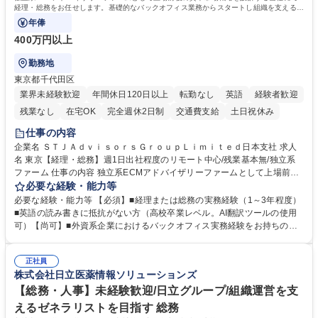
経理・総務をお任せします。基礎的なバックオフィス業務からスタートし組織を支える専
任担当として広く活躍できる環境です。
年俸
400万円以上
勤務地
東京都千代田区
業界未経験歓迎
年間休日120日以上
転勤なし
英語
経験者歓迎
残業なし
在宅OK
完全週休2日制
交通費支給
土日祝休み
仕事の内容
企業名 ＳＴＪＡｄｖｉｓｏｒｓＧｒｏｕｐＬｉｍｉｔｅｄ日本支社 求人
名 東京【経理・総務】週1日出社程度のリモート中心/残業基本無/独立系
ファーム 仕事の内容 独立系ECMアドバイザリーファームとして上場前後
の資本市場戦略を設計する当社にて経理・総務をお任せします。基礎的な
必要な経験・能力等
バックオフィス業務からスタートし組織を支える専任担当として広く活躍
必要な経験・能力等 【必須】■経理または総務の実務経験（1～3年程度）
できる環境です。 ■日常経理、月次および年次決算サポート業務 ■本国
■英語の読み書きに抵抗がない方（高校卒業レベル。AI翻訳ツールの使用
（グローバル）との英文メール対応（AI翻訳ツール等を使用しての対応で
可）【尚可】■外資系企業におけるバックオフィス実務経験をお持ちの方
問題ございません） ■オフィス環境整備、郵便物の発送・受取等の総務業
【必須・尚可要件】簿記などの特別な資格や、TOEIC等のスコアは求めて
務全般 ■その他バックオフィス関連サポート ※ご経験に合わせて無理なく
おりません。日々の事務処理を丁寧かつ正確に行える方を歓迎します。
業務をお任せします。残業も基本的には発生せず、ご自身のペースで業務
正社員
【働き方について】現在は週4日程度の在宅勤務を実施しており、ワーク
株式会社日立医薬情報ソリューションズ
を進めやすく定着率の高い環境です。 募集職種 東京【経理・総務】週1日
ライフバランスを重視する方に最適な環境です（フルリモートも面接で相
出社程度のリモート中心/残業基本無/独立系ファーム
談可）。【求める人物像】幅広いバックオフィス業務に柔軟に対応でき、
【総務・人事】未経験歓迎/日立グループ/組織運営を支
社内外と円滑にコミュニケーションを取りながら業務を推進できる方 学
えるゼネラリストを目指す 総務
歴・資格 学歴：大学院 大学 高専 短大 専修学校 高校 語学力： 資格：