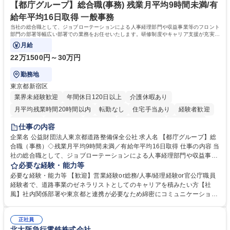
「未来の日常」の創造に向けて持続可能な社会の実現に貢献してまいりま
【都庁グループ】総合職(事務) 残業月平均9時間未満/有
す。 学歴・資格 学歴：大学院 大学 語学力： 資格：
給年平均16日取得 一般事務
当社の総合職として、ジョブローテーションによる人事経理部門や収益事業等のフロント
部門の部署等幅広い部署での業務をお任せいたします。研修制度やキャリア支援が充実し
ております！ ※下記業務詳細
月給
22万1500円～30万円
勤務地
東京都新宿区
業界未経験歓迎
年間休日120日以上
介護休暇あり
月平均残業時間20時間以内
転勤なし
住宅手当あり
経験者歓迎
研修あり
退職金あり
賞与あり
完全週休2日制
交通費支給
仕事の内容
駅近5分以内
資格取得手当あり
食事補助あり
企業名 公益財団法人東京都道路整備保全公社 求人名 【都庁グループ】総
合職（事務）◇残業月平均9時間未満／有給年平均16日取得 仕事の内容 当
社の総合職として、ジョブローテーションによる人事経理部門や収益事業
等のフロント部門の部署等幅広い部署での業務をお任せいたします。研修
必要な経験・能力等
制度やキャリア支援が充実しております！ ※下記業務詳細 【業務詳細】■
必要な経験・能力等 【歓迎】営業経験or総務/人事/経理経験or官公庁職員
管理部門：広報、人事、経理など当公社の運営に係る管理業務 ■収益部
経験者で、道路事業のゼネラリストとしてのキャリアを積みたい方【社
門：駐車場の新規開拓、管理運営、新宿駅西口広場の「イベントコーナ
風】社内関係部署や東京都と連携が必要なため綿密にコミュニケーション
ー」などの管理運営 ■道路部門：整備の急がれる骨格幹線道路や木造住宅
を図っています。 【業務の魅力】■幅広く携われる：総合職（事務）で
密集地域の特定整備路線の用地取得、道路に関する普及啓発事業、都内の
は、駐車場の管理運営や道路用地の取得、公益財団法人の中枢を担う管理
道路施設や道路工事現場の見学ツアー事業 ※入社後は上記いずれかの部門
正社員
部門など多岐に渡る業務を経験できます。 ■様々なプロジェクト：駐車場
北大阪急行電鉄株式会社
へ配属。※業務内容変更の範囲：会社の定める業務 募集職種 【都庁グル