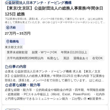
公益財団法人日本アンチ・ドーピング機構
歴・資格 学歴：大学院 大学 高専 短大 専修学校 高校 語学力： 資格：
【東京/文京区】公益財団法人の総務人事業務/年間休日
125日 総務
下記業務を部長1名、課長1名、メンバー2名で分担して遂行しています。 はじめは担当
者として業務を覚えていただき、ゆくゆくはリーダーやマネージャーポジションとして活
躍いただくことを期待しています。
月給
27万円～35万円
勤務地
東京都文京区
業界未経験歓迎
副業・WワークOK
年間休日120日以上
月平均残業時間20時間以内
転勤なし
英語
退職金あり
在宅OK
賞与あり
育休あり
完全週休2日制
交通費支給
土日祝休み
仕事の内容
食事補助あり
企業名 公益財団法人日本アンチ・ドーピング機構 求人名 【東京／文京
区】公益財団法人の総務人事業務／年間休日125日 仕事の内容 下記業務を
部長1名、課長1名、メンバー2名で分担して遂行しています。 はじめは担
当者として業務を覚えていただき、ゆくゆくはリーダーやマネージャーポ
必要な経験・能力等
ジションとして活躍いただくことを期待しています。 【総務・人事グルー
必要な経験・能力等 ・公的助成金や補助金の申請・四半期、年間報告経験
プの業務内容】 ・人事制度関連 ・採用活動 ・教育研修の企画、実行 ・勤
・総務経験 ・PCスキル中級以上（Word、Excel、PowerPoint） ・社内外
怠管理 ・官公庁への各種提出 ・法定の会議運営（評議員会、理事会） ・
と円滑な調整ができるコミュニケーション能力 ・口が堅い方 ■歓迎要件
コンプライアンス ・内部規程やルールの管理、整備、文書管理 ・契約関
・採用業務経験 ・英語に抵抗がない方 ・営業経験 学歴・資格 学歴：大学
連 ・衛生管理 ・防災関連・公的助成金の管理・オフィス、ファシリティ
院 大学 高専 短大 専修学校 高校 語学力： 資格：