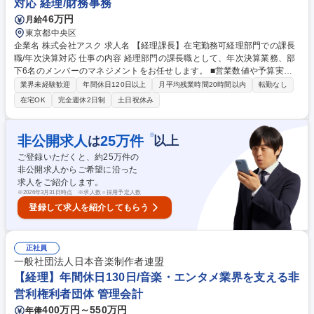
対応 経理/財務事務
経験者歓迎！リモートワーク可
46万円
月給
東京都中央区
企業名 株式会社アスク 求人名 【経理課長】在宅勤務可経理部門での課長
職/年次決算対応 仕事の内容 経理部門の課長職として、年次決算業務、部
下6名のメンバーのマネジメントをお任せします。 ■営業数値や予算実績
対比の社内報告■監査法人対応■各部門とのや計上タイミングの調整■会計
業界未経験歓迎
年間休日120日以上
月平均残業時間20時間以内
転勤なし
仕訳伝票・帳票の精査承認■請求書、経費精算、支払データの精査承認■月
在宅OK
完全週休2日制
土日祝休み
次・四半期・年次決算（子会社含む） ■税務申告（顧問税理士対応含む）
■親会社向け決算報告資料の作成 ■スタッフ指導・業務進捗管理 ■税制改正
などの法令対応 募集職種 【経理課長】在宅勤務可経理部門での課長職/年
※
非公開求人
25
万件
は
以上
次決算対応
ご登録いただくと、約
25
万件の
非公開求人からご希望に沿った
求人をご紹介します。
※
2026年3月31日時点 ※求人数＝採用予定人数
登録して求人を紹介してもらう
正社員
一般社団法人日本音楽制作者連盟
【経理】年間休日130日/音楽・エンタメ業界を支える非
営利権利者団体 管理会計
400万円～550万円
年俸