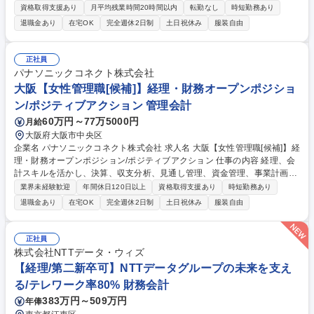
バーマネジメントも担っていただきます。当社は子会社4社のホールディ
資格取得支援あり
月平均残業時間20時間以内
転勤なし
時短勤務あり
ングズカンパニーでグループの管理部門を統括 しており、状況に応じて子
退職金あり
在宅OK
完全週休2日制
土日祝休み
服装自由
会社の支援を行います。 【安定の経営基盤】当社は子会社4社の経営母体
として出資を行っております。秋葉原/横浜/金町等に自社物件を保有し経
営基盤を強固に整備。そのほか保険業、薬局の運営を手掛けております。
正社員
景気に左右されることはなく、創立70年の老舗企業です。 募集職種 経理
パナソニックコネクト株式会社
(部長候補)｜ホールディングスの経営に関わる/残業ほぼ無/勤続年数20年
大阪【女性管理職[候補]】経理・財務オープンポジショ
以上
ン/ポジティブアクション 管理会計
60万円～77万5000円
月給
大阪府大阪市中央区
企業名 パナソニックコネクト株式会社 求人名 大阪【女性管理職[候補]】経
理・財務オープンポジション/ポジティブアクション 仕事の内容 経理、会
計スキルを活かし、決算、収支分析、見通し管理、資金管理、事業計画策
定、内部統制等を担当。パナソニックコネクトグループ各事業の業績管
業界未経験歓迎
年間休日120日以上
資格取得支援あり
時短勤務あり
理、経営分析も担っていただきます。 ■決算、会計統制、財務報告の推進
退職金あり
在宅OK
完全週休2日制
土日祝休み
服装自由
■収支分析、見通し管理、資金管理 ■事業計画策定、業績管理、経営分析 ■
内部統制、ガバナンス強化 ■ビジネス部門への課題報告、意思決定支援
【仕事の魅力】単なる数値管理にとどまらず、事業を動かす経営管理に関
正社員
われます。現場領域の経理財務を統括し、将来のマネジメント候補として
株式会社NTTデータ・ウィズ
成長できます。 募集職種 大阪【女性管理職[候補]】経理・財務オープンポ
【経理/第二新卒可】NTTデータグループの未来を支え
ジション/ポジティブアクション
る/テレワーク率80% 財務会計
383万円～509万円
年俸