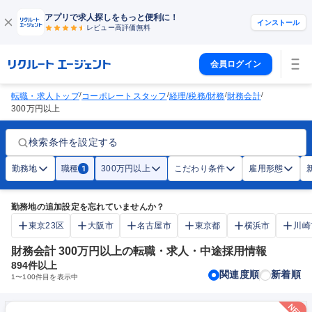
アプリで求人探しをもっと便利に！
インストール
レビュー高評価
無料
会員ログイン
/
/
/
/
転職・求人トップ
コーポレートスタッフ
経理/税務/財務
財務会計
300万円以上
検索条件を設定する
勤務地
職種
300万円以上
こだわり条件
雇用形態
1
勤務地の追加設定を忘れていませんか？
東京23区
大阪市
名古屋市
東京都
横浜市
川崎
財務会計 300万円以上の転職・求人・中途採用情報
894
件以上
関連度順
新着順
1
〜
100
件目を表示中