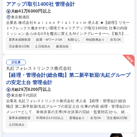
務 ■財務部：資金繰り、資金調達･運用、支払･入金管理業務 募集職種
アアップ/取引1400社 管理会計
【経理（財務本部）】在宅勤務あり/キャリアアップできる環境です！
41万6000円以上
月給
東京都港区
企業名 株式会社Ｋａｉｚｅｎ Ｐｌａｔｆｏｒｍ 求人名 ★【経理】リモー
ト×フレックス働きやすい環境でキャリアアップ/取引1400社 仕事の内容
ミッション:あらゆるUXを魔法に変えるAIインテグレーターへ 【魅力】1,
400社超のUX改善支援実績を持ち、生成AIを活用した「AIインテグレータ
業界未経験歓迎
副業・WワークOK
転勤なし
時短勤務あり
在宅OK
ー」として急成長を遂げる当社にて、経理業務をご担当いただ きます。月
完全週休2日制
土日祝休み
服装自由
次・年次決算などの基幹業務に加え、将来的には連結決算や開示、M&A支
援など、上場企業ならではの広範なキャリアを築けるポジションです。■
月次・四半期・年次決算業務（本社・グループ） ■監査法人対応 ■経理財
正社員
務面での課題抽出と改善提案 ■連結決算や開示業務への挑戦 ■J-SOX体制
丸紅フォレストリンクス株式会社
の運用改善【仕事の魅力】年次を問わず裁量が大きく、定型業務に留まら
【経理・管理会計(総合職)】第二新卒歓迎/丸紅グループ
ない「攻めの経理」を経験できます。 募集職種 ★【経理】リモート×フレ
の安定土台 管理会計
ックス働きやすい環境でキャリアアップ/取引1400社
26万6200円以上
月給
東京都千代田区
企業名 丸紅フォレストリンクス株式会社 求人名 【経理・管理会計(総合
職)】第二新卒歓迎/丸紅グループの安定土台 仕事の内容 経理・管理会計の
メンバーとして、単体決算の主導(年次決算の完結・監査対応)から、経営
層や親会社への報告に直結する「管理会計(業績分析・予算管理)」に携わ
業界未経験歓迎
年間休日120日以上
退職金あり
在宅OK
完全週休2日制
っていただきます。 【詳細】■管理会計・業績管理(最重要ミッション)：
土日祝休み
月次、四半期業績報告(PL/BS/CF)の作成および経営層向けレポート集計な
ど ■財務会計(単体決算の主導・完結)：月次、四半期、年次決算実務の遂