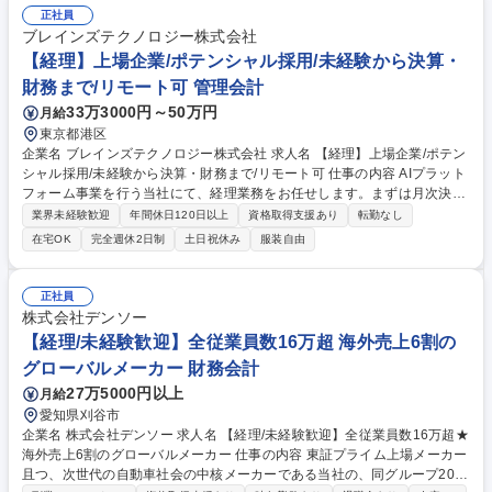
正社員
ブレインズテクノロジー株式会社
【経理】上場企業/ポテンシャル採用/未経験から決算・
財務まで/リモート可 管理会計
33万3000円～50万円
月給
東京都港区
企業名 ブレインズテクノロジー株式会社 求人名 【経理】上場企業/ポテン
シャル採用/未経験から決算・財務まで/リモート可 仕事の内容 AIプラット
フォーム事業を行う当社にて、経理業務をお任せします。まずは月次決算
サポートや経費精算等の基礎から開始。習熟度に応じ、将来は開示・財
業界未経験歓迎
年間休日120日以上
資格取得支援あり
転勤なし
務・株主総会対応など管理部門のプロへ幅を広げて頂きます。 【具体的に
在宅OK
完全週休2日制
土日祝休み
服装自由
は】 ■月次・四半期・年次決算業務のサポート ■経費精算、仕訳入力、支
払管理、固定資産管理 ■稟議チェック、株主総会関連の運営サポート ■税
理士・監査法人への対応補助 ■管理会計、開示書類の作成補助 募集職種
正社員
【経理】上場企業/ポテンシャル採用/未経験から決算・財務まで/リモート
株式会社デンソー
可
【経理/未経験歓迎】全従業員数16万超 海外売上6割の
グローバルメーカー 財務会計
27万5000円以上
月給
愛知県刈谷市
企業名 株式会社デンソー 求人名 【経理/未経験歓迎】全従業員数16万超★
海外売上6割のグローバルメーカー 仕事の内容 東証プライム上場メーカー
且つ、次世代の自動車社会の中核メーカーである当社の、同グループ200