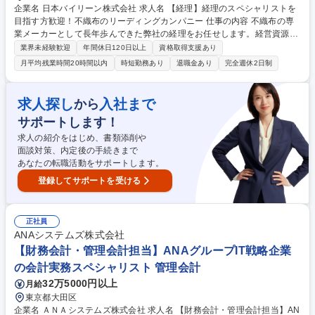
企業名 日本バイリーン株式会社 求人名 【経理】経理のスペシャリストを
目指す方歓迎！不織布のリーディングカンパニー 仕事の内容 不織布の専
業メーカーとして長年歩んできた弊社の経理をお任せします。経営資源で
あるヒト・モノ・カネのうち、「カネ」の動きを管理することで、会社経
業界未経験歓迎
年間休日120日以上
資格取得支援あり
営の活動全般を計数的に把握する役割を担っています。 決算や税務報告の
月平均残業時間20時間以内
時短勤務あり
退職金あり
完全週休2日制
みならず資金調達・運用などを通じてグローバルに多角展開する当社グル
ープ全体の経営の成果を明らかにします。将来的に、親会社Freudenberg
との連携業務にもかかわっていただく予定です。【詳細】■出納業務(経費
求人探し
入社まで
から
精算確認、経費払い確認、SAP 伝票転記、ファイリング)■決算業務(四半
サポートします！
期決算仕訳、親会社へのレポーティング、財務諸表作成)■税務■その他各
種問い合わせ対応等付随業務 募集職種 【経理】経理のスペシャリストを
求人の紹介をはじめ、書類添削や
目指す方歓迎！不織布のリーディングカンパニー
面談対策、内定後の手続きまで
あなたの転職活動をサポートします。
登録してサポートを受ける
正社員
ANAシステムズ株式会社
【財務会計・管理会計担当】ANAグループIT戦略企業
の会計実務スペシャリスト 管理会計
32万5000円以上
月給
東京都大田区
企業名 ＡＮＡシステムズ株式会社 求人名 【財務会計・管理会計担当】AN