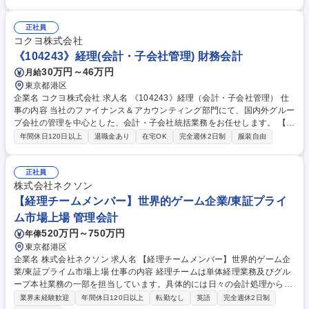
全般 ※現場理解の為、繁忙期のレジ応援をお願いすることがあります。
募集職種 【財務・経理担当】ADAM ET ROPEやVISなど人気ブランド展
開/残業20H
正社員
コクヨ株式会社
《104243》経理(会計・子会社管理) 財務会計
30万円～46万円
月給
東京都港区
企業名 コクヨ株式会社 求人名 《104243》経理（会計・子会社管理） 仕
事の内容 当社のファイナンス＆アカウンティング部門にて、国内外グルー
プ会社の管理を中心とした、会計・子会社統括業務をお任せします。 【具
体的に】●国内外グループ会社の財務数値管理●月次／四半期／年度決算の
年間休日120日以上
退職金あり
在宅OK
完全週休2日制
服装自由
確認・取りまとめ●連結決算業務●各子会社の決算品質向上に向けたモニタ
リング、課題抽出、改善支援●グループ共通ルールの展開・運用定着●キャ
ッシュフローや財務状況のモニタリング●内部統制（J-SOX含む）の強化
正社員
支援●会計基準や制度変更への対応、および各拠点との連携●国内外の関係
株式会社ネクソン
部門、各子会社とのコミュニケーション・調整 募集職種 《104243》経理
【経理チームメンバー】世界的ゲーム企業/東証プライ
（会計・子会社管理）
ム市場上場 管理会計
520万円～750万円
年俸
東京都港区
企業名 株式会社ネクソン 求人名 【経理チームメンバー】世界的ゲーム企
業/東証プライム市場上場 仕事の内容 経理チームは単体経理業務及びグル
ープ本社業務の一部を担当しています。具体的には日々の会計処理から会
計決算・計算書類などの作成、監査法人対応、税務申告書の作成、税務調
業界未経験歓迎
年間休日120日以上
転勤なし
英語
完全週休2日制