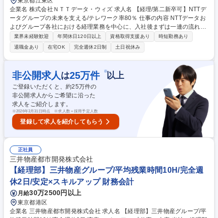
東京都江東区
企業名 株式会社ＮＴＴデータ・ウィズ 求人名 【経理/第二新卒可】NTTデ
ータグループの未来を支える/テレワーク率80％ 仕事の内容 NTTデータお
よびグループ各社における経理業務を中心に、入社後まずは一連の流れを
把握していただくため、配属担当先の業務を一通りご経験いただきます。
業界未経験歓迎
年間休日120日以上
資格取得支援あり
時短勤務あり
■各種審査(受注計上/請求/支払/振替等)及び関連業務 ■債権、固定資産等の
退職金あり
在宅OK
完全週休2日制
土日祝休み
残高管理業務 ■月次/四半期/年次決算締め、決算報告関連業務 ■年度末計算
書類作成(国内グループ会社向け) ■事業部門等からの問い合わせ対応、助
言指導 ■会計、SOX監査対応 ■経理プロセスの標準化・効率化(RPAや生成
※
非公開求人
25
万件
は
以上
AI等のテクノロジー活用、マニュアル等の整備更新) 募集職種 【経理/第二
ご登録いただくと、約
25
万件の
新卒可】NTTデータグループの未来を支える/テレワーク率80％
非公開求人からご希望に沿った
求人をご紹介します。
※
2026年3月31日時点 ※求人数＝採用予定人数
登録して求人を紹介してもらう
正社員
三井物産都市開発株式会社
【経理部】三井物産グループ/平均残業時間10H/完全週
休2日/安定×スキルアップ 財務会計
30万2500円以上
月給
東京都港区
企業名 三井物産都市開発株式会社 求人名 【経理部】三井物産グループ/平