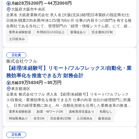
28万6200円～44万2000円
月給
大阪府大阪市中央区
企業名 大銑産業株式会社 求人名 [大阪(北浜)/経理]日本製鉄の指定商社/土
日祝休/残業20h未満/年休125/賞与6か月 仕事の内容 6つの部門を有する複
合商社である当社にて、管理部門の「経理・情報システム部」にて、経
理・財務から社内システム運用まで、バックオフィス業務を幅広くお任せ
業界未経験歓迎
年間休日120日以上
退職金あり
完全週休2日制
します。 ＼具体的な業務内容／ ■1年目：銀行への出入金管理・経理業務
土日祝休み
の基礎習得 ■2～3年目：経理業務全般の高度化、税務業務のフォロー、シ
ステム面の深い理解を進め、経理・情報システム部として全社的に対応で
きる人材へ成長。入社後、実務を通じて段階的にスキルを磨き、経理部門
正社員
全体を支える存在をめざします。 募集職種 [大阪(北浜)/経理]日本製鉄の指
株式会社ウフル
定商社/土日祝休/残業20h未満/年休125/賞与6か月
【経理/未経験可】リモート/フルフレックス/自動化・業
務効率化を推進できる方 財務会計
39万5834円～95万円
月給
東京都港区
企業名 株式会社ウフル 求人名 【経理/未経験可】リモート/フルフレック
ス/自動化・業務効率化を推進できる方 仕事の内容 当社の経理部門に所属
し、日常の経理業務に加え、AI・自動化技術を活用した業務改革の推進を
担っていただきます。経理未経験でもの場合でも、業務知識を主体的に学
業界未経験歓迎
副業・WワークOK
資格取得支援あり
転勤なし
ぶ意欲のある方であれば応募可能です！ 【魅力】 ■業務理解と技術理解の
時短勤務あり
在宅OK
完全週休2日制
土日祝休み
服装自由
両方を深めながら、AI時代における次世代型コーポレート人材として成長
できるポジションです。 ■10時始業、リモート併用可、フルフレックスと
柔軟な働き方が可能です。 募集職種 【経理/未経験可】リモート/フルフレ
正社員