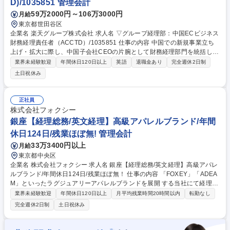
D)/1035851 管理会計
59万2000円～106万3000円
月給
東京都世田谷区
企業名 楽天グループ株式会社 求人名 ▽グループ経理部：中国ECビジネス
財務経理責任者（ACCTD）/1035851 仕事の内容 中国での新規事業立ち
上げ・拡大に際し、中国子会社CEOの片腕として財務経理部門を統括し、
また、本社財務経理ディビジョンの一員として、グローバルな事業拡大を
業界未経験歓迎
年間休日120日以上
英語
退職金あり
完全週休2日制
財務・経理面から支えるメンバーを募集します。 中国上海にある子会社の
土日祝休み
CFOまたは財務経理部長のポジションとして、 ■中国子会社の財務経理プ
ロセス全般の構築 ■財務経理オペレーションのガバナンス構築 ■予実管理
等の管理会計全般 ■海外におけるEC事業拡大の推進サポート ※本社財務
正社員
経理ディビジョンの一員として、一子会社の経理業務のみでなく、グロー
株式会社フォクシー
バルな事業拡大を、財務経理面から支えるミッションを担って頂きます。
銀座【経理総務/英文経理】高級アパレルブランド/年間
募集職種 ▽グループ経理部：中国ECビジネス財務経理責任者（ACCT
休日124日/残業ほぼ無! 管理会計
D）/1035851
33万3400円以上
月給
東京都中央区
企業名 株式会社フォクシー 求人名 銀座【経理総務/英文経理】高級アパレ
ルブランド/年間休日124日/残業ほぼ無！ 仕事の内容 「FOXEY」「ADEA
M」といったラグジュアリーアパレルブランドを展開 する当社にて経理総
務業務(英文経理)として下記の業務をメインに行っていただきます。 【業
業界未経験歓迎
年間休日120日以上
月平均残業時間20時間以内
転勤なし
務詳細】 現在の経理チームでは、■伝票処理 ■小口現金管理 ■社員立替精
完全週休2日制
土日祝休み
算■請求書の処理 ■入金確認 ■カード支払い明細確認 ■総務業務など幅広く
ある程度の担当を分けながら対応しております。 ※ご経験値を基に、スキ
ルに合ったお仕事を担当していただきます。 《変更の範囲：当社業務全