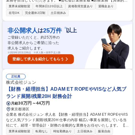
業務を担当していただきます。 ■会社会計業務全般 ■財務業務 【具体的に
は】 ・決算書作成・納税・原価計算・原価管理・財産管理他 ・資金管
業界未経験歓迎
年間休日120日以上
資格取得支援あり
退職金あり
理・予算管理他 【採用背景】案件の増加に伴い、業務の効率の改善を目指
在宅OK
完全週休2日制
土日祝休み
しての採用になります。チームとして自分の持っているスキル還元してい
きたい方を歓迎します。 募集職種 【経理】会社決算業務の経験を活かす/
年休126日/日立グループ/福利厚生充実◎
※
非公開求人
25
万件
は
以上
ご登録いただくと、約
25
万件の
非公開求人からご希望に沿った
求人をご紹介します。
※
2026年3月31日時点 ※求人数＝採用予定人数
登録して求人を紹介してもらう
正社員
株式会社ジュン
【財務・経理担当】ADAM ET ROPEやVISなど人気ブ
ランド展開/残業20H 財務会計
30万円～44万円
月給
東京都港区
企業名 株式会社ジュン 求人名 【財務・経理担当】ADAM ET ROPEやVIS
など人気ブランド展開/残業20H 仕事の内容 幅広い事業を展開している当
社にて、経理・管理会計・財務の全般的な業務をお任せいたします。 【業
務内容例】 ■月次債権債務、試算表の管理全般 ■財務資料作成、決算業務
業界未経験歓迎
転勤なし
時短勤務あり
土日祝休み
服装自由