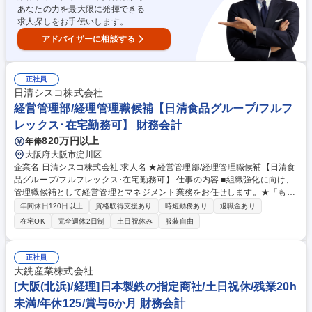
あなたの力を最大限に発揮できる
チ決済・QRコード等の最新技術対応■システム関連の契約業務管理 募集
求人探しをお手伝いします。
職種 未経験可!【大阪/経理・システム担当】Osaka Metro子会社/地下鉄の
売上管理
アドバイザーに相談する
正社員
日清シスコ株式会社
経営管理部/経理管理職候補【日清食品グループ/フルフ
レックス･在宅勤務可】 財務会計
820万円以上
年俸
大阪府大阪市淀川区
企業名 日清シスコ株式会社 求人名 ★経営管理部/経理管理職候補【日清食
品グループ/フルフレックス･在宅勤務可】 仕事の内容 ■組織強化に向け、
管理職候補として経営管理とマネジメント業務をお任せします。★「もっ
と次 の100年へ」を掲げる同社の発展に向けた課長職(管理職)候補の募集/
年間休日120日以上
資格取得支援あり
時短勤務あり
退職金あり
リモートワーク可/フルフレックスタイム制あり★ ご本人様のご経験に基
在宅OK
完全週休2日制
土日祝休み
服装自由
づいて業務をお任せする予定。 【主な業務】◎日常経理業務、◎決算関連
業務、◎税務関連業務、◎固定資産管理業務、◎資金管理業務、◎その他
財務DXプロジェクトへの参加など、◎課長職(管理職)として経営管理部門
正社員
の一員として会社全体の業務効率化や管理体制の強化、収益改善 【募集背
大銑産業株式会社
景】欠員補充のため 募集職種 ★経営管理部/経理管理職候補【日清食品グ
[大阪(北浜)/経理]日本製鉄の指定商社/土日祝休/残業20h
ループ/フルフレックス･在宅勤務可】
未満/年休125/賞与6か月 財務会計