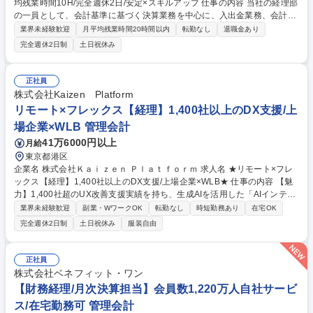
均残業時間10H/完全週休2日/安定×スキルアップ 仕事の内容 当社の経理部
の一員として、会計基準に基づく決算業務を中心に、入出金業務、会計シ
ステム対応、月次/四半期決算業務等をお任せします。経理業務全般、幅広
業界未経験歓迎
月平均残業時間20時間以内
転勤なし
退職金あり
く業務を経験できるポジションとなります。 【業務詳細】・単体月次/年
完全週休2日制
土日祝休み
次決算（日本基準）、親会社連結決算業務（四半期決算：IFRS）、会計監
査対応 ・会計システム対応業務（OBIC、楽楽精算、固定資産管理、借入
金管理）、入出金業務、経費精算業務 ・信用程度管理業務（取引先の与信
正社員
管理業務） ・他 会計書類取り纏め、政府統計調査報告 等 ※将来的に他部
株式会社Kaizen Platform
署へのジョブローテーションがあります。 【業務変更の範囲】 当社の業
リモート×フレックス【経理】1,400社以上のDX支援/上
務全般 募集職種 【経理部】三井物産グループ/平均残業時間10H/完全週休
場企業×WLB 管理会計
2日/安定×スキルアップ
41万6000円以上
月給
東京都港区
企業名 株式会社Ｋａｉｚｅｎ Ｐｌａｔｆｏｒｍ 求人名 ★リモート×フレ
ックス【経理】1,400社以上のDX支援/上場企業×WLB★ 仕事の内容 【魅
力】1,400社超のUX改善支援実績を持ち、生成AIを活用した「AIインテグ
レーター」として急成長を遂げる当社にて、経理業務をご担当いただきま
業界未経験歓迎
副業・WワークOK
転勤なし
時短勤務あり
在宅OK
す。月次・年次決算などの基幹業務に加え、将来的には連結決算や開 示、
完全週休2日制
土日祝休み
服装自由
M&A支援など、上場企業ならではの広範なキャリアを築けるポジションで
す。■月次・四半期・年次決算業務（本社・グループ） ■監査法人対応 ■経
理財務面での課題抽出と改善提案 ■連結決算や開示業務への挑戦 ■J-SOX
正社員
体制の運用改善【仕事の魅力】年次を問わず裁量が大きく、定型業務に留
株式会社ベネフィット・ワン
まらない「攻めの経理」を経験できます。最新のAIツールを日常的に活用
【財務経理/月次決算担当】会員数1,220万人自社サービ
でき、業務効率化や組織構築に主体的に関われる刺激的な環境 募集職種
ス/在宅勤務可 管理会計
★リモート×フレックス【経理】1,400社以上のDX支援/上場企業×WLB★