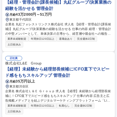
【経理・管理会計(課長候補)】丸紅グループ/決算業務の
経験を活かせる 管理会計
43万2000円～51万円
月給
東京都千代田区
企業名 丸紅フォレストリンクス株式会社 求人名 【経理・管理会計(課長候
補)】丸紅グループ/決算業務の経験を活かせる 仕事の内容 経理・管理会計
の中堅メンバーとして、単体決算の主導から、経営層や親会社への報告に
直結する管理会計(業績分析・予算・見通し管理)のコア業務を担当。次世
業界未経験歓迎
年間休日120日以上
退職金あり
完全週休2日制
代のリーダーとして予決算管理課の将来の課長候補採用。 【管理会計・業
土日祝休み
績管理】月次/四半期業績報告(PL/BS/CF)の作成および経営層向けレポー
ト分析/集計等 【財務会計】四半期/年次決算実務の遂行と決算着地のリー
ド(各種引当金の計上/経過勘定処理/カットオフ管理)、連結パッケージ(親
正社員
会社への連結報告データ)の作成 【税務会計】各種税務申告(法人税/住民
株式会社L&E Group
税/事業税/消費税)に必要な基礎データの集計/整備等 【業務改善DX推進】
【経理】未経験から経理部長候補に!CFO直下でスピー
管理会計業務を中心とした現状の業務課題の抽出等 募集職種 【経理・管
ド感をもちスキルアップ 管理会計
理会計(課長候補)】丸紅グループ/決算業務の経験を活かせる
35万円以上
月給
東京都渋谷区
企業名 株式会社Ｌ＆Ｅ Ｇｒｏｕｐ 求人名 【経理】未経験から経理部長候
補に！CFO直下でスピード感をもちスキルアップ 仕事の内容 広告主と広
告掲載メディアとを結ぶデジタルマーケティングプラットフォーム「Link-
AG（自社サービス）」の運営を中心に事業展開し50人で70億を売り上げ
業界未経験歓迎
年間休日120日以上
転勤なし
完全週休2日制
る当社にて基盤を支えていただく経理業務をお任せ。 【業務内容】■仕訳
土日祝休み
入力■売掛金/入金管理業務■支払/請求業務■経費精算■その他、Excelを使