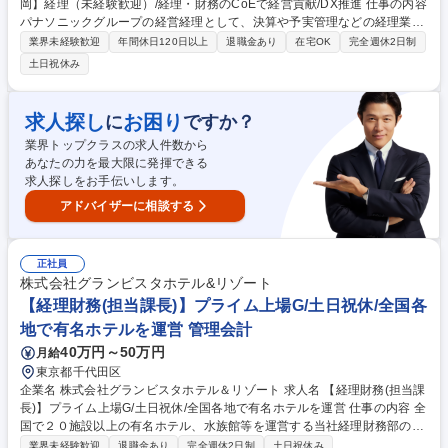
岡】経理（未経験歓迎）/経理・財務のCoEで経営貢献/DX推進 仕事の内容
パナソニックグループの経営経理として、決算や予実管理などの経理業務
から、ＤＸ・ＡＩを活用した業務プロセス改善、経営管理の支援まで幅広
業界未経験歓迎
年間休日120日以上
退職金あり
在宅OK
完全週休2日制
く担当。 ・経理・会計業務（決算、工場会計、予実・資金管理等） ・業
土日祝休み
務プロセス改善（ＤＸ・ＡＩ活用の業務効率化） ・事業戦略支援（目標策
定の基礎業務等） ・内部統制、経営分析、経営管理など 専門性を高めな
がら、業務改善や周囲との連携においてリーダーシップを発揮し、将来的
求人探し
お困り
に
ですか？
にはチームを牽引する役割を担っていただきます。 募集職種 【福岡】経
業界トップクラスの求人件数から
理（未経験歓迎）/経理・財務のCoEで経営貢献/DX推進
あなたの力を最大限に発揮できる
求人探しをお手伝いします。
アドバイザーに相談する
正社員
株式会社グランビスタホテル&リゾート
【経理財務(担当課長)】プライム上場G/土日祝休/全国各
地で有名ホテルを運営 管理会計
40万円～50万円
月給
東京都千代田区
企業名 株式会社グランビスタホテル＆リゾート 求人名 【経理財務(担当課
長)】プライム上場G/土日祝休/全国各地で有名ホテルを運営 仕事の内容 全
国で２０施設以上の有名ホテル、水族館等を運営する当社経理財務部の担
当課長として、本社経理財務業務全般を幅広くご担当いただきます。 【業
業界未経験歓迎
退職金あり
完全週休2日制
土日祝休み