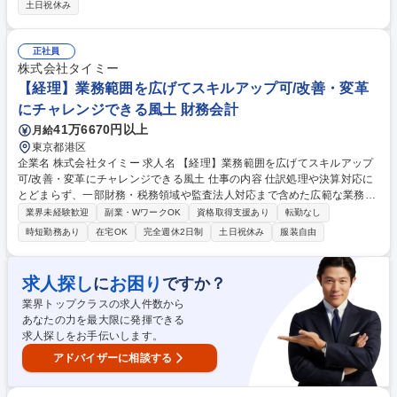
査対応などを担当します。 ・決算業務（月次・四半期・年次）計算書類/
土日祝休み
単体財務諸表作成 ・連結パッケージ作成 ・各種税務申告作成サポート ・
社員経費精算 ・資金管理/支払処理 ・現業部門のサポート ・各種レポート
の作成 ・各種プロジェクト対応 募集職種 【経理チームメンバー】世界的
正社員
ゲーム企業/東証プライム市場上場
株式会社タイミー
【経理】業務範囲を広げてスキルアップ可/改善・変革
にチャレンジできる風土 財務会計
41万6670円以上
月給
東京都港区
企業名 株式会社タイミー 求人名 【経理】業務範囲を広げてスキルアップ
可/改善・変革にチャレンジできる風土 仕事の内容 仕訳処理や決算対応に
とどまらず、一部財務・税務領域や監査法人対応まで含めた広範な業務を
担っています。経理としてより広いスキル・経験を積みたい方にとって、
業界未経験歓迎
副業・WワークOK
資格取得支援あり
転勤なし
非常に挑戦しがいのあるポジションです。 【業務内容】 ■月次決算業務■
時短勤務あり
在宅OK
完全週休2日制
土日祝休み
服装自由
四半期・年次決算補助■経費精算対応■発注申請等の事務処理 【希望・経
験に応じてチャレンジ可能な業務】 ■税務対応（税金計算含む）■監査法
人対応■有価証券報告書・計算書類等の開示資料作成■その他、業績管理や
求人探し
お困り
に
ですか？
業務改善プロジェクト など 募集職種 【経理】業務範囲を広げてスキルア
業界トップクラスの求人件数から
ップ可/改善・変革にチャレンジできる風土
あなたの力を最大限に発揮できる
求人探しをお手伝いします。
アドバイザーに相談する