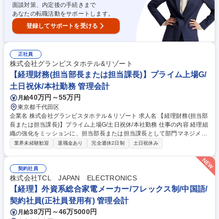
面談対策、内定後の手続きまで
あなたの転職活動をサポートします。
登録してサポートを受ける
正社員
株式会社グランビスタホテル&リゾート
【経理財務(担当部長または担当課長)】プライム上場G/
土日祝休/本社勤務 管理会計
40万円～55万円
月給
東京都千代田区
企業名 株式会社グランビスタホテル＆リゾート 求人名 【経理財務(担当部
長または担当課長)】プライム上場G/土日祝休/本社勤務 仕事の内容 経理組
織の強化をミッションに、担当部長または担当課長として部門マネジメン
トをお任せします。プレイングマネージャーとして決算・税務等の実務
業界未経験歓迎
退職金あり
完全週休2日制
土日祝休み
や、生成AIを用いた業務フロー構築も牽引していただきます。 ◇マネジメ
ント・業務構築：■部方針の立案・浸透、メンバーのフォロー■AI・ITを活
用した経理プロセス立案・運用■固定資産管理システム導入への参画 ◇プ
契約社員
レイングマネージャーとしての経理実務：■月次・年次決算（帳簿・財務
株式会社TCL JAPAN ELECTRONICS
諸表作成等）■税務（顧問税理士調整、申告書作成、調査対応）■会計監査
【経理】外資系総合家電メーカー/フレックス制/中国語/
対応（監査資料作成、質疑応答等）■固定・リース資産管理、報告用財務
契約社員(正社員登用有) 管理会計
諸表作成 募集職種 【経理財務(担当部長または担当課長)】プライム上場G/
38万円～46万5000円
月給
土日祝休/本社勤務