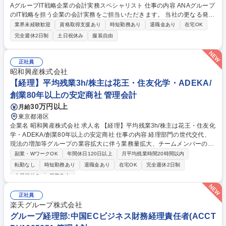
AグループIT戦略企業の会計実務スペシャリスト 仕事の内容 ANAグループ
のIT戦略を担う企業の会計実務をご担当いただきます。 当社の更なる発
展・成長に向けて、企業会計の観点から経営の意思決定と現場の業務推進
業界未経験歓迎
資格取得支援あり
時短勤務あり
退職金あり
在宅OK
を支援いただきます。 ■財務会計に関する業務、統括 ■税務業務対応 ■予
完全週休2日制
土日祝休み
服装自由
算策定および管理 ■会計監査対応 ※配属後は、業務ローテーションにより
幅広く会計の実務経験を積んでいただき、将来的にはANAグループ連結決
算対応、決算分析・報告業務、税務、管理会計実務を経て経営層をサポー
正社員
トする管理職への登用を期待しています。 【業務内容変更の範囲】当社業
昭和興産株式会社
務全般 募集職種 【財務会計・管理会計担当】ANAグループIT戦略企業の
【経理】平均残業3h/株主は花王・住友化学・ADEKA/
会計実務スペシャリスト
創業80年以上の安定商社 管理会計
30万円以上
月給
東京都港区
企業名 昭和興産株式会社 求人名 【経理】平均残業3h/株主は花王・住友化
学・ADEKA/創業80年以上の安定商社 仕事の内容 経理部門の世代交代、
現法の増加等グループの業容拡大に伴う業務量拡大、チームメンバーのラ
イフイベントに対応した安定的な体制構築を目指した増員となります。 経
副業・WワークOK
年間休日120日以上
月平均残業時間20時間以内
理部門の将来を担う中核人材として活躍していただける方を是非お迎えし
転勤なし
時短勤務あり
退職金あり
在宅OK
完全週休2日制
たいです。経理全般はもちろん、指導育成も担えるようになることを期待
土日祝休み
服装自由
しています。 【主な業務内容】■月次/年次決算業務等の会計業務■売掛
金・買掛金等の債権管理業務■有価証券・固定資産管理、為替ポジション
正社員
及び為替予約管理■現地法人の財務面の管理■予算・実績管理、帳簿・証憑
楽天グループ株式会社
書類の整備・保管 などです。（変更の範囲:当社業務全般） 募集職種 【経
グループ経理部:中国ECビジネス財務経理責任者(ACCT
理】平均残業3h/株主は花王・住友化学・ADEKA/創業80年以上の安定商
社