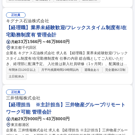
務詳細】■月次・年次決算報告書の作成 ■税理士対応 ■金融機関の対応 ■外
部/内部監査対応 ■資金の調達方針の策定 ■方針の策定 ■単体及び連結決算
■開示対応 ■経営メンバーとの会議体参加、折衝 ※上場企業子会社かつ、
正社員
全国規模で事業展開をしているため、専門性の高い業務を幅広くご経験い
キグナス石油株式会社
ただくことができます。 募集職種 【経理財務(担当課長)】プライム上場G/
【経理職】業界未経験歓迎/フレックスタイム制度有/在
土日祝休/全国各地で有名ホテルを運営
宅勤務制度有 管理会計
33万1566円～46万8660円
月給
東京都千代田区
企業名 キグナス石油株式会社 求人名 【経理職】業界未経験歓迎/フレック
スタイム制度有/在宅勤務制度有 仕事の内容 総合職としてご入社いただ
き、経理部に配属予定。 入社後は新入社員研修（1ヶ月間）、配属後はOJ
Tや外部研修にて、無理なくスキルを身に付けていただける環境です。 当
年間休日120日以上
月平均残業時間20時間以内
退職金あり
完全週休2日制
社の経理職業務全般をお任せします。 ■日次・月次経理業務全般 ■仕訳入
土日祝休み
力および帳簿管理 ■請求書処理、売掛金・買掛金管理 ■月次・年次決算業
務 ■税務対応および各種資料作成 ■予算管理 募集職種 【経理職】業界未経
験歓迎/フレックスタイム制度有/在宅勤務制度有
正社員
三井情報株式会社
【経理担当 ※主計担当】三井物産グループ/リモート
ワーク可能 管理会計
29万9000円～43万8000円
月給
東京都港区
企業名 三井情報株式会社 求人名 【経理担当 ※主計担当】三井物産グルー