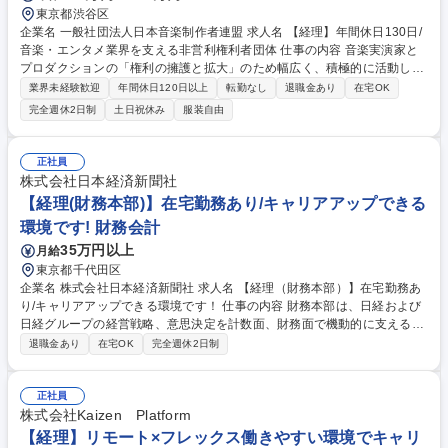
東京都渋谷区
企業名 一般社団法人日本音楽制作者連盟 求人名 【経理】年間休日130日/
音楽・エンタメ業界を支える非営利権利者団体 仕事の内容 音楽実演家と
プロダクションの「権利の擁護と拡大」のため幅広く、積極的に活動して
いる当団体にて経理総務担当を募集します。 【参考:音制連とは】http://w
業界未経験歓迎
年間休日120日以上
転勤なし
退職金あり
在宅OK
ww.fmp.or.jp/about ■伝票起票/データ入力(会計ソフト使用)■小口現金管理
完全週休2日制
土日祝休み
服装自由
■売掛/買掛金管理■書類ファイリング■決算取りまとめ■税務対応(会計事務
所と協働)■ほか総務業務等。★経理が主業務ですが、総務機能も兼ねる部
署のため、関係者との会合調整等の総務業務も一部お任せします。★当団
正社員
体は業界を代表する音楽プロダクション関係者が理事を務めているため、
株式会社日本経済新聞社
関係各所での丁寧な対応や、団体の事業推進につながる調整などが重要と
【経理(財務本部)】在宅勤務あり/キャリアアップできる
なります。 募集職種 【経理】年間休日130日/音楽・エンタメ業界を支え
環境です! 財務会計
る非営利権利者団体
35万円以上
月給
東京都千代田区
企業名 株式会社日本経済新聞社 求人名 【経理（財務本部）】在宅勤務あ
り/キャリアアップできる環境です！ 仕事の内容 財務本部は、日経および
日経グループの経営戦略、意思決定を計数面、財務面で機動的に支える組
織です。管理会計、決算、監査対応などのルーチン業務に加え、最新の会
退職金あり
在宅OK
完全週休2日制
計･税務情報にアンテナを張るなど、積極的に 学ぶ姿勢も重要です。着
実・丁寧に仕事に取り組み、部内や事業を行う現場と円滑に仕事を進める
ことができる方を求めています。 ＜主な業務＞■経理部:日経単体の会計･
正社員
税務･予算･決算関連業務(会計処理相談など担当部門との協業や会計シス
株式会社Kaizen Platform
テムの運用業務なども含みます) ■連結会計部:日経グループの連結会計業
【経理】リモート×フレックス働きやすい環境でキャリ