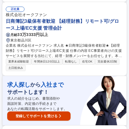
です。■月次・四半期・年次決算業務（本社・グループ） ■監査法人対応 ■
経理財務面での課題抽出と改善提案 ■連結決算や開示業務への挑戦 ■J-SO
正社員
X体制の運用改善【仕事の魅力】年次を問わず裁量が大きく、定型業務に
株式会社オークファン
留まらない「攻めの経理」を経験できます。最新のAIツールを日常的に活
日商簿記3級保有者歓迎 【経理財務】リモート可/グロ
用でき、業務効率化や組織構築に主体的に関われる刺激的な環境です 募集
ース上場/EC支援 管理会計
職種 ★リモートワーク/フレックス【経理】1,000社以上のDX支援/安定上
場企業で経理
33万3333円以上
月給
東京都品川区
企業名 株式会社オークファン 求人名 ★日商簿記3級保有者歓迎★【経理
財務】リモート可/グロース上場/EC支援 仕事の内容 EC事業者向けの支援
サービスを展開する当社にて、経理・財務メンバーをお任せします。本社
の決算などの経理業務を中心に、資金調達等の財務や開示資料作成まで幅
業界未経験歓迎
年間休日120日以上
転勤なし
在宅OK
完全週休2日制
広く担うポジションです。 ■本社・グループの月次・年次決算、仕訳入力
土日祝休み
等の経理業務 ■会計監査および監査法人対応、会計システムのメンテナン
ス ■振込支払や日次・月次の資金繰り管理、資金計画の立案をサポート ■
金融機関との折衝、借入手続き、融資や株式発行等の資金調達を支援 ■有
求人探し
入社まで
から
価証券報告書や決算短信、株主総会招集通知などの開示資料作成 ■社内か
サポートします！
らの問い合わせ対応、財務・経理の業務フロー改善や効率化 募集職種 ★
日商簿記3級保有者歓迎★【経理財務】リモート可/グロース上場/EC支援
求人の紹介をはじめ、書類添削や
面談対策、内定後の手続きまで
あなたの転職活動をサポートします。
登録してサポートを受ける