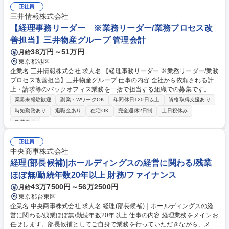
正社員
三井情報株式会社
【経理事務リーダー ※業務リーダー/業務プロセス改
善担当】三井物産グループ 管理会計
38万円～51万円
月給
東京都港区
企業名 三井情報株式会社 求人名 【経理事務リーダー ※業務リーダー/業務
プロセス改善担当】三井物産グループ 仕事の内容 全社から依頼される計
上・請求等のバックオフィス業務を一括で担当する組織での募集です。経
理の定常事務業務をご担当いただきつつ、プロセス改善やシステム導入を
業界未経験歓迎
副業・WワークOK
年間休日120日以上
資格取得支援あり
企画し、実現に向けて取り組んでいただきます。 以下業務の中から、ご経
時短勤務あり
退職金あり
在宅OK
完全週休2日制
土日祝休み
験を踏まえて決定した業務を担当いただきます。 ■制度会計に基づく債権
服装自由
計上、請求管理および債務計上、支払手続（金額・請求区分・領収書等の
不備がないか確認） ■輸出入代金決済等、外国為替関連事務 ■資金受払等
正社員
関連業務 ■モニタリング等プロセス管理を通じた内部統制対応 募集職種
中央商事株式会社
【経理事務リーダー ※業務リーダー/業務プロセス改善担当】三井物産グ
経理(部長候補)|ホールディングスの経営に関わる/残業
ループ
ほぼ無/勤続年数20年以上 財務/ファイナンス
43万7500円～56万2500円
月給
東京都台東区
企業名 中央商事株式会社 求人名 経理(部長候補)｜ホールディングスの経
営に関わる/残業ほぼ無/勤続年数20年以上 仕事の内容 経理業務をメインお
任せします。部長候補としてご自身で業務を行っていただきながら、メン