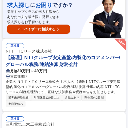
行と決算着地のリードなど ■税務会計(データ集計まで)：各種税務申告
求人探し
お困り
に
ですか？
（法人税・住民税・事業税・消費税）に必要な基礎データの集計・整備な
業界トップクラスの求人件数から
ど ■業務改善DX推進：管理会計業務を中心とした現状の業務課題の抽出な
あなたの力を最大限に発揮できる
ど 募集職種 【経理・管理会計(総合職)】第二新卒歓迎/丸紅グループの安
求人探しをお手伝いします。
定土台
アドバイザーに相談する
正社員
NTT・TCリース株式会社
【経理】NTTグループ安定基盤/内製化のコアメンバー/
グローバル税務/連結決算 財務会計
30万円～49万円
月給
東京都港区
企業名 ＮＴＴ・ＴＣリース株式会社 求人名 【経理】NTTグループ安定基
盤/内製化のコアメンバー/グローバル税務/連結決算 仕事の内容 NTT・TC
リースの財務経理部にて、正確な決算業務や税務申告をお任せします。開
示書類の作成から経営幹部へのレポート、営業部門への会計・税務的支援
業界未経験歓迎
年間休日120日以上
退職金あり
完全週休2日制
まで幅広く携わり、戦略的財務の実現を推進します。 【詳細】 ■決算業務
土日祝休み
全般（月次・四半期・年度末決算、会社法計算書類や有価証券報告書の作
成） ■NTTおよび東京センチュリーへの決算データ報告、経営幹部への決
算情報のレポート ■各種財務施策の検討、新サービス等に係る会計処理の
正社員
整理 ■税務申告、税務調査対応、国際税務関連、固定資産経理業務 ■営業
三和電気土木工事株式会社