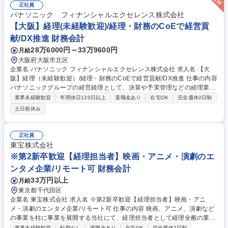
正社員
パナソニック フィナンシャルエクセレンス株式会社
【大阪】経理(未経験歓迎)/経理・財務のCoEで経営貢
献/DX推進 財務会計
28万6000円～33万9600円
月給
大阪府大阪市北区
企業名 パナソニック フィナンシャルエクセレンス株式会社 求人名 【大
阪】経理（未経験歓迎）/経理・財務のCoEで経営貢献/DX推進 仕事の内容
パナソニックグループの経営経理として、決算や予実管理などの経理業務
から、ＤＸ・ＡＩを活用した業務プロセス改善、経営管理の支援まで幅広
業界未経験歓迎
年間休日120日以上
退職金あり
在宅OK
完全週休2日制
く担当。 ・経理・会計業務（決算、工場会計、予実・資金管理等） ・業
土日祝休み
務プロセス改善（ＤＸ・ＡＩ活用の業務効率化） ・事業戦略支援（目標策
定の基礎業務等） ・内部統制、経営分析、経営管理など 専門性を高めな
がら、業務改善や周囲との連携においてリーダーシップを発揮し、将来的
正社員
にはチームを牽引する役割を担っていただきます。 募集職種 【大阪】経
東宝株式会社
理（未経験歓迎）/経理・財務のCoEで経営貢献/DX推進
※第2新卒歓迎【経理担当者】映画・アニメ・演劇のエ
ンタメ企業/リモート可 財務会計
33万円以上
月給
東京都千代田区
企業名 東宝株式会社 求人名 ※第2新卒歓迎【経理担当者】映画・アニ
メ・演劇のエンタメ企業/リモート可 仕事の内容 映画、アニメ、演劇など
の事業を柱に事業を展開する当社にて、経理担当者として経理全般の業務
をお任せします。 【具体的には】 ・各本部の損益計算および分析業務、
業界未経験歓迎
転勤なし
退職金あり
在宅OK
完全週休2日制