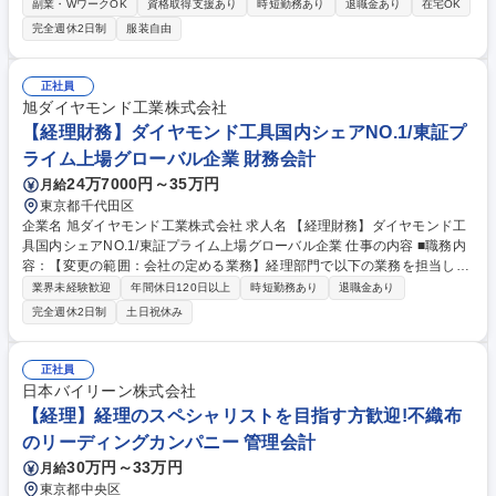
社超のグローバル本社経理を募集。本社としてグローバルに海外の拠点
副業・WワークOK
資格取得支援あり
時短勤務あり
退職金あり
在宅OK
（米・欧・中・亜・印等）の経理機能を牽引！ 【主業務】■経理・税務・
完全週休2日制
服装自由
財務・資本戦略の立案・実行■グループ全体としてのコンプライアンス・
ガバナンスの徹底■事業グループと連携したM&A等競争力強化への貢献 等
【キャリアパス】財務・会計・税務のそれぞれの深い専門知識、定期的な
正社員
ローテーションによりプロの経理ビジネスパーソンとしての知識・経験が
旭ダイヤモンド工業株式会社
習得可能。また国内外の拠点においてスペシャリストやリーダーとして活
【経理財務】ダイヤモンド工具国内シェアNO.1/東証プ
躍するなど、多様な経験を積めます。 募集職種 【経理/未経験歓迎】全従
ライム上場グローバル企業 財務会計
業員数16万超★海外売上6割のグローバルメーカー
24万7000円～35万円
月給
東京都千代田区
企業名 旭ダイヤモンド工業株式会社 求人名 【経理財務】ダイヤモンド工
具国内シェアNO.1/東証プライム上場グローバル企業 仕事の内容 ■職務内
容：【変更の範囲：会社の定める業務】経理部門で以下の業務を担当して
いるチームに加わり、経験を積みながら活躍していただきます。 ・月次決
業界未経験歓迎
年間休日120日以上
時短勤務あり
退職金あり
算・四半期決算業務（伝票起票入力、経費精算、売掛金入金、買掛金支
完全週休2日制
土日祝休み
払・未払金等）・その他経理業務（債権債務管理、固定資産管理、税務申
告業務など）・国内の事業拠点の内部監査にかかわる業務 ※その他、必要
に応じ決算短信・有価証券報告書などの決算開示書類の作成・開示にかか
正社員
わる業務や・社内資料の作成など管理会計にかかわる業務を経験していた
日本バイリーン株式会社
だきます。 募集職種 【経理財務】ダイヤモンド工具国内シェアNO.1/東証
【経理】経理のスペシャリストを目指す方歓迎!不織布
プライム上場グローバル企業
のリーディングカンパニー 管理会計
30万円～33万円
月給
東京都中央区