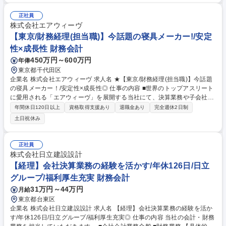
用しての資料作成■電話応対等 ※総務・人事等兼務の可能性有【人間関係
◎】チャットを活用してチームで密な情報共有を行い、お互いの現状を見
正社員
える化させ協働.和気あいあいとメリハリをつけ働いています!【入社後の
株式会社エアウィーヴ
流れ】約1～2ヶ月の研修の後、経理チームに配属。※本配属後もOJTにて
【東京/財務経理(担当職)】今話題の寝具メーカー!/安定
自走できるまで丁寧にサポートします！ 募集職種 【経理】未経験から経
性×成長性 財務会計
理部長候補に！CFO直下でスピード感をもちスキルアップ
450万円～600万円
年俸
東京都千代田区
企業名 株式会社エアウィーヴ 求人名 ★【東京/財務経理(担当職)】今話題
の寝具メーカー！/安定性×成長性◎ 仕事の内容 ■世界のトップアスリート
に愛用される「エアウィーヴ」を展開する当社にて、決算業務や子会社管
理等の財務経理職をお任せ。将来的には業務改善をリードし、チームの中
年間休日120日以上
資格取得支援あり
退職金あり
完全週休2日制
核として活躍いただくことを期待しています。 【業務詳細】まずは、下記
土日祝休み
の業務をお任せできればと考えております。 ・決算業務（単体・連結）
・月次・四半期・年次決算の業務（仕訳、出納管理など基礎業務含む） ※
その他の業務に関しては、これまでのご経験など考慮しお願いしていきた
正社員
いと思います。弊社ではOBIC・楽楽精算を使用しております。 募集職種
株式会社日立建設設計
★【東京/財務経理(担当職)】今話題の寝具メーカー！/安定性×成長性◎
【経理】会社決算業務の経験を活かす/年休126日/日立
グループ/福利厚生充実 財務会計
31万円～44万円
月給
東京都台東区
企業名 株式会社日立建設設計 求人名 【経理】会社決算業務の経験を活か
す/年休126日/日立グループ/福利厚生充実◎ 仕事の内容 当社の会計・財務