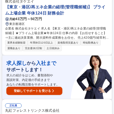
ックス/自動化・業務効率化を推進できる方
株式会社タケエイ
【東京・港区/再エネ企業の経理(管理職候補)】 プライ
ム上場企業 年休124日 財務会計
43万円～50万円
月給
東京都港区
企業名 株式会社タケエイ 求人名 【東京・港区/再エネ企業の経理(管理職
候補)】★プライム上場企業★年休124日 仕事の内容 【お任せすること】
⇒主に連結決算業務、開示資料作成業務をお任せ。 売上420億円/経常利益
38億円(※連結)の企業で"経理部管理職候補"としてプレイングマネージャ
業界未経験歓迎
年間休日120日以上
資格取得支援あり
時短勤務あり
ーとして活躍いただくことをご期待しております。 【具体的には】■月次
退職金あり
完全週休2日制
土日祝休み
決算・四半期決算・決算書類作成 ■監査対応 ■開示業務(有価証券報告書・
決算短信など) ■子会社教育・指導 ■メンバーマネジメント※銀行とのやり
とり(資金調達等)なし。 【使用ソフト】■会計システム：GLOVIA iZ ■連結
求人探し
入社まで
から
システム：GLOVIA GC※2026年12月よりDIVAへ移行予定 【入社後の流
サポートします！
れ】 ■初日はPCのセットアップから始まり、徐々に管理職としてご活躍い
ただきます。 募集職種 【東京・港区/再エネ企業の経理(管理職候補)】★
求人の紹介をはじめ、書類添削や
プライム上場企業★年休124日
面談対策、内定後の手続きまで
あなたの転職活動をサポートします。
登録してサポートを受ける
正社員
丸紅フォレストリンクス株式会社