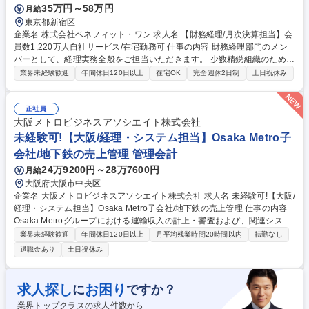
35万円～58万円
月給
東京都新宿区
企業名 株式会社ベネフィット・ワン 求人名 【財務経理/月次決算担当】会
員数1,220万人自社サービス/在宅勤務可 仕事の内容 財務経理部門のメン
バーとして、経理実務全般をご担当いただきます。 少数精鋭組織のため、
単なる定型業務ではなく、ご経験・志向に応じて幅広い領域に主体的に関
業界未経験歓迎
年間休日120日以上
在宅OK
完全週休2日制
土日祝休み
わっていただくことを期待します。 【詳細】■月次／四半期／年次決算業
務■日常経理業務（仕訳、入出金管理、債権債務管理等）■各種会計処理の
検討、対応■資金繰り管理／資金予測作成■連結決算関連業務■会計監査対
正社員
応■業務改善、会計/業務システム導入、業務フロー整備■関係部署との調
大阪メトロビジネスアソシエイト株式会社
整、問い合わせ対応※ご経験・スキルに応じて、担当業務を決定いたしま
未経験可!【大阪/経理・システム担当】Osaka Metro子
す。※少数精鋭組織のため、担当領域を限定せず、主体的に幅広い業務へ
会社/地下鉄の売上管理 管理会計
関与いただける環境です。 募集職種 【財務経理/月次決算担当】会員数1,2
24万9200円～28万7600円
月給
20万人自社サービス/在宅勤務可
大阪府大阪市中央区
企業名 大阪メトロビジネスアソシエイト株式会社 求人名 未経験可!【大阪/
経理・システム担当】Osaka Metro子会社/地下鉄の売上管理 仕事の内容
Osaka Metroグループにおける運輸収入の計上・審査および、関連システ
ムの運用・保守をお任せ。鉄道インフラの「お金」の流れを正確に管理す
業界未経験歓迎
年間休日120日以上
月平均残業時間20時間以内
転勤なし
る経理業務とそれを支える「システム」の安定稼働を担うポジションです
退職金あり
土日祝休み
【経理(50%)：駅売上の審査・管理】■駅における売上データと現金の照
合・管理■日次・月次決算業務および仕訳入力■定期券発売所における売上
処理■他社線との連絡運輸精算業務【システム運用保守(50%)】■経理シス
求人探し
お困り
に
ですか？
テムのユーザーサポート（社内や駅からの問い合わせ対応）■システムベ
業界トップクラスの求人件数から
ンダーとの調整・橋渡し業務■システム改修時の要件定義サポート（タッ