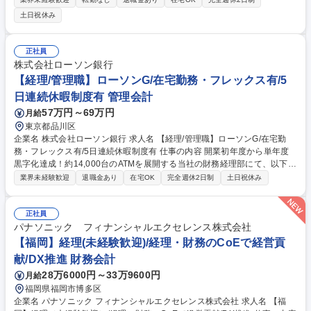
支払手続、経費精算システムにかかる業務 ・経営情報管理システムの帳簿
土日祝休み
利用にかかる統括業務 ・決算業務や開示請求業務 等 募集職種 ※第2新卒
歓迎【経理担当者】映画・アニメ・演劇のエンタメ企業/リモート可
正社員
株式会社ローソン銀行
【経理/管理職】ローソンG/在宅勤務・フレックス有/5
日連続休暇制度有 管理会計
57万円～69万円
月給
東京都品川区
企業名 株式会社ローソン銀行 求人名 【経理/管理職】ローソンG/在宅勤
務・フレックス有/5日連続休暇制度有 仕事の内容 開業初年度から単年度
黒字化達成！約14,000台のATMを展開する当社の財務経理部にて、以下業
務をお任せしていく予定です。 【詳細】■予算策定、予実管理に関する業
業界未経験歓迎
退職金あり
在宅OK
完全週休2日制
土日祝休み
務■中期経営計画策定に関する業務■財務計画、自己資本比率計画の立案に
関する業務■通期着地見込み作成に関する業務■費用配賦等セグメント別管
理会計に関する業務■監査法人監査に関する業務■経営分析資料の作成と伝
正社員
達・説明■親会社・関係当局への報告業務■資金、債券等の財務バック■そ
パナソニック フィナンシャルエクセレンス株式会社
の他経理、決算に関する業務 募集職種 【経理/管理職】ローソンG/在宅勤
【福岡】経理(未経験歓迎)/経理・財務のCoEで経営貢
務・フレックス有/5日連続休暇制度有
献/DX推進 財務会計
28万6000円～33万9600円
月給
福岡県福岡市博多区
企業名 パナソニック フィナンシャルエクセレンス株式会社 求人名 【福