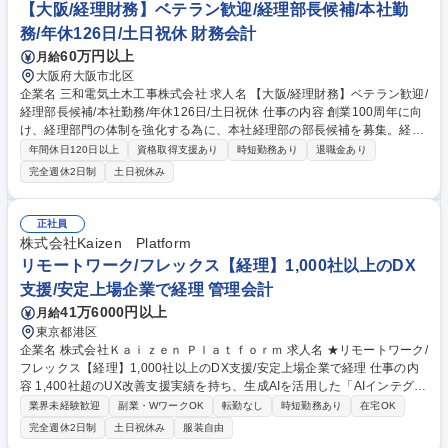
部門が提案する新しいビジネスに対する会計・税務的支援 募集職種 【経
【大阪/経理財務】ベテラン歓迎/経理部長候補/本社勤
理】NTTグループ安定基盤/内製化のコアメンバー/グローバル税務/連結決
務/年休126日/土日祝休 財務会計
算
60万円以上
月給
大阪府大阪市北区
企業名 三和電気土木工事株式会社 求人名 【大阪/経理財務】ベテラン歓迎/
経理部長候補/本社勤務/年休126日/土日祝休 仕事の内容 創業100周年に向
け、経理部門の体制を強化する為に、本社経理部の部長候補を募集。経理
の実務業務も行っていただきますが、将来的には全社の数字を把握し経営
年間休日120日以上
資格取得支援あり
時短勤務あり
退職金あり
戦略に繋がる役割を担っていただきます。 【直近お任せする業務】■年次
完全週休2日制
土日祝休み
決算■四半期決算■月次決算 ■管理組織のマネジメント■連結決算■予算管理
など 【入社1年後以降にお任せしたい業務】経理実務にとどまらず、経営
全体を数字で把握し、経営会議での意思決定をサポートいただきます。経
正社員
理部門の重要な責任者として組織を牽引し、管理会計の整備を進めなが
株式会社Kaizen Platform
ら、経営判断を支援していただくことを期待しています。 募集職種 【大
リモートワーク/フレックス【経理】1,000社以上のDX
阪/経理財務】ベテラン歓迎/経理部長候補/本社勤務/年休126日/土日祝休
支援/安定上場企業で経理 管理会計
41万6000円以上
月給
東京都港区
企業名 株式会社Ｋａｉｚｅｎ Ｐｌａｔｆｏｒｍ 求人名 ★リモートワーク/
フレックス【経理】1,000社以上のDX支援/安定上場企業で経理 仕事の内
容 1,400社超のUX改善支援実績を持ち、生成AIを活用した「AIインテグレ
ーター」として急成長を遂げる当社にて、経理業務をご担当いただきま
業界未経験歓迎
副業・WワークOK
転勤なし
時短勤務あり
在宅OK
す。月次・年次決算などの基幹業務に加え、将来的には連結決算や開示、
完全週休2日制
土日祝休み
服装自由
M&A 支援など、上場企業ならではの広範なキャリアを築けるポジション