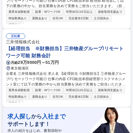
プ/リモートワーク可能◎ 仕事の内容 CFO統括本部 経理部 経理室にて以
下の業務の中から、担当業務を決めて実務をご担当いただきます。（担当
業務は、ご経験を踏まえて決定いたします。） ■振替伝票の起票 ■決算資
業界未経験歓迎
副業・WワークOK
年間休日120日以上
資格取得支援あり
料の作成 ■決算業務プロセスの改善 ■営業部署等からの会計/税務相談対応
時短勤務あり
退職金あり
在宅OK
完全週休2日制
土日祝休み
■監査法人対応 【プロジェクト例】■生産性向上への取り組み ■業務標準化
服装自由
プロジェクト 募集職種 【経理担当 ※主計担当】三井物産グループ/リモー
トワーク可能◎
正社員
三井情報株式会社
【経理担当 ※財務担当】三井物産グループ/リモート
ワーク可能 財務会計
29万9000円～51万円
月給
東京都港区
企業名 三井情報株式会社 求人名 【経理担当 ※財務担当】三井物産グルー
プ/リモートワーク可能◎ 仕事の内容 CFO統括本部経理部リスクマネジメ
ント室にて以下の業務の中から担当業務を決めて実務をご担当いただきま
す。担当業務は、ご経験を踏まえて決定させていただきます。 ■財務資金
業界未経験歓迎
副業・WワークOK
年間休日120日以上
資格取得支援あり
管理運用に関する業務 ■外国為替運用に関する業務 ■与信管理運用に関す
時短勤務あり
退職金あり
在宅OK
完全週休2日制
土日祝休み
る業務 ■業務効率化・業務改善の立案、実行 【プロジェクト例】 ■業務プ
服装自由
ロセスの改善と推進 募集職種 【経理担当 ※財務担当】三井物産グループ/
リモートワーク可能◎
求人探し
入社まで
から
サポートします！
求人の紹介をはじめ、書類添削や