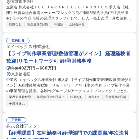
東京都中央区
企業名 株式会社ＴＣＬ ＪＡＰＡＮ ＥＬＥＣＴＲＯＮＩＣＳ 求人名 【経
理】外資系総合家電メーカー/フレックス制/中国語/契約社員(正社員登用
有) 仕事の内容 当社の経理スタッフとして、仕入・売上管理、月次決算補
助、予算管理補助、各種システム処理など、幅広い経理業務をお任せしま
転勤なし
完全週休2日制
中国語
土日祝休み
す。 ※中国本社との日常的なやり取りが発生します。 ■仕入関連業務：仕
入データの確認、システム承認、請求内容との照合、差異確認など■売上
関連業務：売上データの確認、システム承認、売掛金の照合、入金確認、
契約社員
リベート処理など■月次決算補助：各種仕訳入力、勘定科目残高の確認、
エイベックス株式会社
未払・前払・売掛・買掛関連の確認など■予算管理補助：予算管理システ
【ライブ制作事業管理/数値管理がメイン】 経理経験者
ムへの入力、実績データの確認、関連資料の作成など■資料作成：経営層
歓迎!リモートワーク可 経理/財務事務
向け資料、会議資料、社内報告資料などの作成補助 募集職種 【経理】外
402万円～600万円
年俸
資系総合家電メーカー/フレックス制/中国語/契約社員(正社員登用有)
東京都港区
企業名 エイベックス株式会社 求人名 【ライブ制作事業管理/数値管理がメ
イン】★経理経験者歓迎！リモートワーク可 仕事の内容 ライブ制作事業
の事業管理を担当。各制作グループやアーティストプロジェクトごとの予
算進捗における数値管理、制作担当者との連携によるデータ収集、月次・
業界未経験歓迎
年間休日120日以上
転勤なし
在宅OK
完全週休2日制
四半期・プロジェクト別のレポート作成が主業務です 【業務内容詳細】■
土日祝休み
企画毎（アーティストイベント・ライヴ等）の収益などの数値面での進捗
管理 ■付随する各種手続きのサポート ■管理会計を通したレポート作成 ★
アーティスト毎のイベント・ライヴにおける数値管理など、各事業・各プ
正社員
ロジェクトの予算進捗管理を通じて、ライブビジネスの成功を数値面から
株式会社アスク
サポートしていただきます。エンタメ業界の事業運営を学べるやりがいあ
【経理課長】在宅勤務可経理部門での課長職/年次決算
る環境です。 募集職種 【ライブ制作事業管理/数値管理がメイン】★経理