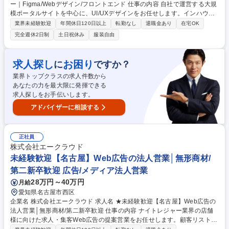
ー｜Figma/Webデザイン/フロントエンド 仕事の内容 自社で運営する大規
模ポータルサイトを中心に、UI/UXデザインをお任せします。インハウス
デザイナーとして、自社サービスの成長に継続的に関われるポジションで
業界未経験歓迎
年間休日120日以上
転勤なし
退職金あり
在宅OK
す。 ■課題定義、仮説設計 ■UX / UI設計 ■データ分析、ユーザー／カスタ
完全週休2日制
土日祝休み
服装自由
マー調査 ■ポータルサイト内キャンペーンLPのデザイン ■ポスター・資
料・POPなど販促物のデザイン ※DTP制作は主にグラフィックチームが
担当します 募集職種 【東京本社】シニアUI/UXデザイナー｜Figma/Web
求人探し
お困り
に
ですか？
デザイン/フロントエンド
業界トップクラスの求人件数から
あなたの力を最大限に発揮できる
求人探しをお手伝いします。
アドバイザーに相談する
正社員
株式会社エークラウド
未経験歓迎【名古屋】Web広告の法人営業│無形商材/
第二新卒歓迎 広告/メディア法人営業
28万円～40万円
月給
愛知県名古屋市西区
企業名 株式会社エークラウド 求人名 ★未経験歓迎【名古屋】Web広告の
法人営業│無形商材/第二新卒歓迎 仕事の内容 ナイトレジャー業界の店舗
様に向けた求人・集客Web広告の提案営業をお任せします。顧客リストの