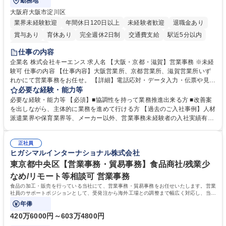
勤務地
大阪府大阪市淀川区
業界未経験歓迎
年間休日120日以上
未経験者歓迎
退職金あり
賞与あり
育休あり
完全週休2日制
交通費支給
駅近5分以内
土日祝休み
仕事の内容
企業名 株式会社キーエンス 求人名 【大阪・京都・滋賀】営業事務 ※未経
験可 仕事の内容 【仕事内容】大阪営業所、京都営業所、滋賀営業所いず
れかにて営業事務をお任せ。 【詳細】電話応対・データ入力・伝票や見積
の作成・カタログ送付・来客対応・営業所内で発生する事務業務や業務改
必要な経験・能力等
善をお任せ。 【教育制度】ご入社後、育成担当とペアになりながらOJTに
必要な経験・能力等 【必須】■協調性を持って業務推進出来る方 ■改善案
て業務を覚えていただくことが可能です。業務システムがきちんと構築さ
を出しながら、主体的に業務を進めて行ける方 【過去のご入社事例】人材
れているため、スムーズに仕事に慣れることができる環境です。また、
派遣業界や保育業界等、メーカー以外、営業事務未経験者の入社実績有
「チームで成果を出す文化」があり、良いやり方を積極的に共有しながら
【当社の事務職について】単なる事務ではなく主体性を発揮したサポート
常に改善を目指す風土のため、安心して業務に取り組んでいただけます。
により、キーエンスの付加価値向上に貢献します。ベースの定型業務に加
募集職種 【大阪・京都・滋賀】営業事務 ※未経験可
正社員
えて、お客様や社員の状況に合わせ、能動的なサポート、改善の動きも期
ヒガシマルインターナショナル株式会社
待され。組織を支えるスペシャリストとして、チームに貢献し、結果的に
社員から頼られる存在になることができます。平均19:30の退勤以降の業
東京都中央区【営業事務・貿易事務】食品商社/残業少
務の持ち帰りも禁止されており、メリハリのある働き方となります。 学
なめ/リモート等相談可 営業事務
歴・資格 学歴：大学院 大学 高専 短大 語学力： 資格：
食品の加工・販売を行っている当社にて、営業事務・貿易事務をお任せいたします。営業
社員のサポートポジションとして、受発注から海外工場との調整まで幅広く対応し、当社
事業の根幹を支えていただきます。
年俸
420万6000円～603万4800円