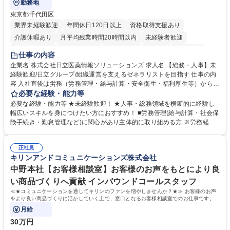
勤務地
東京都千代田区
業界未経験歓迎
年間休日120日以上
資格取得支援あり
介護休暇あり
月平均残業時間20時間以内
未経験者歓迎
住宅手当あり
時短勤務あり
退職金あり
在宅OK
賞与あり
仕事の内容
育休あり
完全週休2日制
交通費支給
土日祝休み
寮・社宅あり
企業名 株式会社日立医薬情報ソリューションズ 求人名 【総務・人事】未
経験歓迎/日立グループ/組織運営を支えるゼネラリストを目指す 仕事の内
容 入社直後は労務（労務管理・給与計算・安全衛生・福利厚生等）からお
任せいたします。将来は総務・採用・教育業務へ守備範囲を広げ、組織運
必要な経験・能力等
営を支えるゼネラリストをめざせます。 ・初期業務：労働時間管理、給与
必要な経験・能力等 ★未経験歓迎！ ★人事・総務領域を横断的に経験し
計算、社会保険対応、福利厚生管理、安全衛生、健康経営推進等をお任せ
幅広いスキルを身につけたい方におすすめ！ ■労務管理(給与計算・社会保
します。ご経験に応じて、休職者管理など、幅広く経験を積んでいただき
険手続き・勤怠管理など)に関心があり主体的に取り組める方 ※労務経験
ます。 ・将来的な広がり：総務・採用・教育・税務対応・経営企画等。
者は早期にご活躍いただけます。 ■チームで仕事を推進できる方■将来は
★メンバーがマンツーマンで丁寧に教えるため、ご経験が浅くても安心！
マネジメント職として活躍したい 【尚可】■人事、労務、採用、教育業務
幅広く経験を積みたい意欲がある方に最適な環境です。 募集職種 【総
正社員
のご経験 ■労務管理（給与計算・社会保険手続き・勤怠管理など）の経験
キリンアンドコミュニケーションズ株式会社
務・人事】未経験歓迎/日立グループ/組織運営を支えるゼネラリストを目
■衛生管理者の資格をお持ちの方 学歴・資格 学歴：大学院 大学 高専 短大
指す
専修学校 高校 語学力： 資格：
中野本社【お客様相談室】お客様のお声をもとにより良
い商品づくりへ貢献 インバウンドコールスタッフ
≪★コミュニケーションを通してキリンのファンを増やしませんか？★≫ お客様のお声
をより良い商品づくりに活かしていく上で、窓口となるお客様相談室でのお仕事です。
月給
30万円