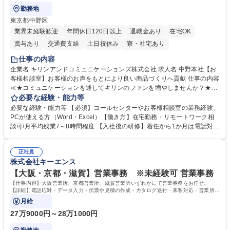
勤務地
東京都中野区
業界未経験歓迎
年間休日120日以上
退職金あり
在宅OK
賞与あり
交通費支給
土日祝休み
寮・社宅あり
仕事の内容
企業名 キリンアンドコミュニケーションズ株式会社 求人名 中野本社【お
客様相談室】お客様のお声をもとにより良い商品づくりへ貢献 仕事の内容
≪★コミュニケーションを通してキリンのファンを増やしませんか？★≫
お客様のお声をより良い商品づくりに活かしていく上で、窓口となるお客
必要な経験・能力等
様相談室でのお仕事です。 日々お客様からいただくキリングループへのご
必要な経験・能力等 【必須】コールセンターやお客様相談室の業務経験、
意見を、企業活動に活かしています。お客様からの声に迅速かつ誠意をも
PCが使える方（Word・Excel）【働き方】在宅勤務・リモートワーク相
って対応、情報提供するとともにグループ内活動に反映しています。 【具
談可/月平均残業7～8時間程度 【入社後の研修】着任から1か月は電話対応
体的には】電話応対、メール、お手紙対応、ご指摘品調査報告書作成、有
のOJTを中心に実施し、電話対応に慣れた段階でメール・手紙のOJTを実
人チャットボット対応など。 【1日の対応件数】■電話：月間一人当たり
施する予定です。独り立ち以降もしっかりフォローする体制を整えていま
平均100件前後■メール・手紙：同上40件前後 募集職種 中野本社【お客様
正社員
すのでご安心ください。 【当社について】キリングループの広報機能を担
株式会社キーエンス
相談室】お客様のお声をもとにより良い商品づくりへ貢献
う会社として、お客様との出会いを大切にし、磨き上げたホスピタリティ
を込めてコミュニケーションをとりながら広報関連業務を行っておりま
【大阪・京都・滋賀】営業事務 ※未経験可 営業事務
す。 学歴・資格 学歴：大学院 大学 高専 短大 専修学校 高校 語学力： 資
【仕事内容】大阪営業所、京都営業所、滋賀営業所いずれかにて営業事務をお任せ。
格：
【詳細】電話応対・データ入力・伝票や見積の作成・カタログ送付・来客対応・営業所内
で発生する事務業務や業務改善をお任せ。
月給
27万9000円～28万1000円