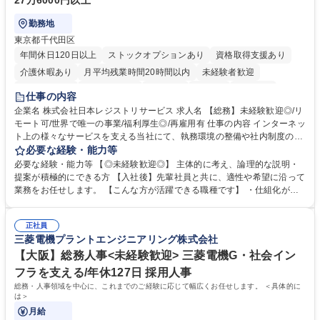
27万6000円以上
勤務地
東京都千代田区
年間休日120日以上
ストックオプションあり
資格取得支援あり
介護休暇あり
月平均残業時間20時間以内
未経験者歓迎
住宅手当あり
時短勤務あり
研修あり
在宅OK
賞与あり
仕事の内容
完全週休2日制
交通費支給
駅近5分以内
土日祝休み
服装自由
企業名 株式会社日本レジストリサービス 求人名 【総務】未経験歓迎◎/リ
モート可/世界で唯一の事業/福利厚生◎/再雇用有 仕事の内容 インターネッ
ト上の様々なサービスを支える当社にて、執務環境の整備や社内制度の検
討、イベント運営などの幅広い業務を担当し、間接的に会社の生産性向上
必要な経験・能力等
や成長に貢献している部署です。 会社の全メンバーが安心して長く成果を
必要な経験・能力等 【◎未経験歓迎◎】 主体的に考え、論理的な説明・
発揮できる環境を整えるために、毎日のメンテナンスや維持管理に加え、
提案が積極的にできる方 【入社後】先輩社員と共に、適性や希望に沿って
新たな施策検討を積極的に行っていただき、会社全体を巻き込み課題解決
業務をお任せします。 【こんな方が活躍できる職種です】 ・仕組化が好
を推進。 ・オフィス運営：執務環境の整備・物品管理・社内規定整備/改
き/得意・協働の姿勢を持っている・優先順位付け、マルチタスクが得意・
善・イベント企画/運営・非常時の対応 など、本人の希望や適性によって
様々な立場で物事を考えられる・定型業務だけでなく突発的な出来事にも
幅広い業務の体得が可能で、多様なキャリアパスを描くことも可能です。
正社員
対処できる・新しいことに興味関心がある 【魅力】■自己啓発支援：資格
三菱電機プラントエンジニアリング株式会社
募集職種 【総務】未経験歓迎◎/リモート可/世界で唯一の事業/福利厚生◎/
取得や通信教育など費用の80%（年間25万円まで）を補助 ■住宅手当：家
再雇用有
賃の50%（月額7万円まで）を補助 学歴・資格 学歴：大学院 大学 語学
【大阪】総務人事<未経験歓迎> 三菱電機G・社会イン
力： 資格：
フラを支える/年休127日 採用人事
総務・人事領域を中心に、これまでのご経験に応じて幅広くお任せします。 ＜具体的に
は＞
月給