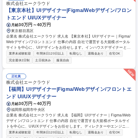
株式会社エークラウド
【東京本社】UIデザイナー|Figma/Webデザイン/フロン
トエンド UI/UXデザイナー
30万円～40万円
月給
東京都目黒区
企業名 株式会社エークラウド 求人名 【東京本社】UIデザイナー｜Figma/
Webデザイン/フロントエンド 仕事の内容 自社で運営する大規模ポータル
サイトを中心に、UIデザインをお任せします。インハウスデザイナーとし
て、ディレクターやエンジニアと連携しながら、ユーザーにとって使いや
業界未経験歓迎
年間休日120日以上
転勤なし
退職金あり
在宅OK
すい画面づくりを担当していただきます。 ■Webサービス・スマートフォ
完全週休2日制
土日祝休み
服装自由
ン向けUIデザイン ■ワイヤーフレームをもとにした画面デザイン制作 ■Fig
maを用いたUI制作 ■デザインシステム・コンポーネントを利用した画面設
計 ■ディレクター・エンジニアとの仕様確認 ■デザインレビューへの参
正社員
加・改善対応 募集職種 【東京本社】UIデザイナー｜Figma/Webデザイン/
株式会社エークラウド
フロントエンド
【福岡】UIデザイナー|Figma/Webデザイン/フロントエ
ンド UI/UXデザイナー
30万円～40万円
月給
福岡県福岡市中央区
企業名 株式会社エークラウド 求人名 【福岡】UIデザイナー｜Figma/Web
デザイン/フロントエンド 仕事の内容 自社で運営する大規模ポータルサイ
トを中心に、UI/UXデザインをお任せします。ディレクターやエンジニア
と連携しながら、ユーザーにとって使いやすい画面づくりを担当していた
業界未経験歓迎
年間休日120日以上
転勤なし
退職金あり
在宅OK
だきます。 ■Webサービス・スマートフォン向けUIデザイン ■ワイヤーフ