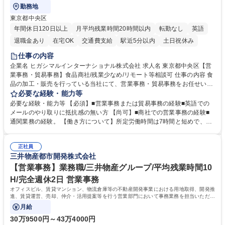
勤務地
東京都中央区
年間休日120日以上
月平均残業時間20時間以内
転勤なし
英語
退職金あり
在宅OK
交通費支給
駅近5分以内
土日祝休み
仕事の内容
企業名 ヒガシマルインターナショナル株式会社 求人名 東京都中央区【営
業事務・貿易事務】食品商社/残業少なめ/リモート等相談可 仕事の内容 食
品の加工・販売を行っている当社にて、営業事務・貿易事務をお任せいた
します。営業社員のサポートポジションとして、受発注から海外工場との
必要な経験・能力等
調整まで幅広く対応し、当社事業の根幹を支えていただきます。 ■受発注
必要な経験・能力等 【必須】■営業事務または貿易事務の経験■英語での
業務、請求書発行 ■海外工場とのスケジュール調整 ■在庫管理 ■輸入書類
メールのやり取りに抵抗感の無い方 【尚可】■商社での営業事務の経験■
の確認・作成 ■配送手配 ■通関業者を通して行う輸出入業全般 ■倉庫との
通関業務の経験。 【働き方について】所定労働時間は7時間と短めで、残
倉入れ調整等 ※ゼネラリストとしてのキャリアアップを目指すことが可能
業も月平均20時間以下です。時差出勤制度や週1日のリモート勤務も相談
です。単に商品を販売するだけでなく原料の仕入れから販売までをトータ
可能で、ワークライフバランスを保ち長期就業しやすい環境です。 【当社
ルプロデュースしているため、商品に関わる全ての業務をサポート頂きま
正社員
の強み】1991年の設立以来、外食産業を中心としたお客様の多様なニー
三井物産都市開発株式会社
す。 募集職種 東京都中央区【営業事務・貿易事務】食品商社/残業少なめ/
ズに沿った冷凍水産物等の生産・輸入・販売を一貫して手掛けています。
リモート等相談可
自社工場と海外拠点の強固な連携によるワンストップサービスが最大の強
【営業事務】業務職/三井物産グループ/平均残業時間10
みです。 学歴・資格 学歴：大学院 大学 語学力：英語 資格：
H/完全週休2日 営業事務
オフィスビル、賃貸マンション、物流倉庫等の不動産開発事業における用地取得、開発推
進、賃貸運営、売却、仲介・活用提案等を行う営業部門において事務業務を担当いただき
ます。
月給
30万9500円～43万4000円