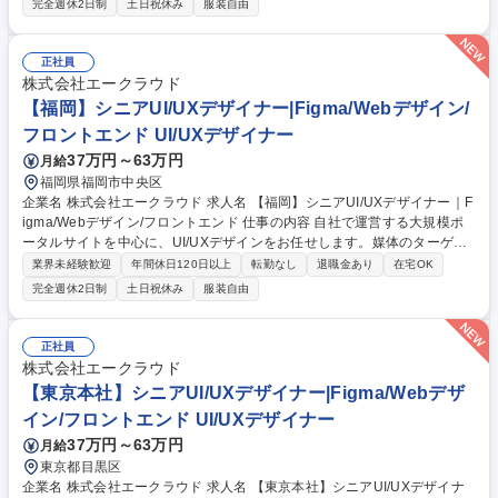
完全週休2日制
土日祝休み
服装自由
レームをもとにした画面デザイン制作 ■Figmaを用いたUI制作 ■デザイン
システム・コンポーネントを利用した画面設計 ■ディレクター・エンジニ
アとの仕様確認 ■デザインレビューへの参加・改善対応 募集職種 【福
正社員
岡】UIデザイナー｜Figma/Webデザイン/フロントエンド
株式会社エークラウド
【福岡】シニアUI/UXデザイナー|Figma/Webデザイン/
フロントエンド UI/UXデザイナー
37万円～63万円
月給
福岡県福岡市中央区
企業名 株式会社エークラウド 求人名 【福岡】シニアUI/UXデザイナー｜F
igma/Webデザイン/フロントエンド 仕事の内容 自社で運営する大規模ポ
ータルサイトを中心に、UI/UXデザインをお任せします。媒体のターゲッ
トや目的に合わせ、戦略的なデザイン設計を行います。 ■課題定義、仮説
業界未経験歓迎
年間休日120日以上
転勤なし
退職金あり
在宅OK
設計 ■UX / UI設計 ■データ分析、ユーザー／カスタマー調査 ■ポータルサ
完全週休2日制
土日祝休み
服装自由
イト内キャンペーンLPのデザイン ■ポスター・資料・POPなど販促物のデ
ザイン ※DTP制作は主にグラフィックチームが担当します 募集職種 【福
岡】シニアUI/UXデザイナー｜Figma/Webデザイン/フロントエンド
正社員
株式会社エークラウド
【東京本社】シニアUI/UXデザイナー|Figma/Webデザ
イン/フロントエンド UI/UXデザイナー
37万円～63万円
月給
東京都目黒区
企業名 株式会社エークラウド 求人名 【東京本社】シニアUI/UXデザイナ