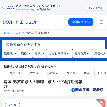
アプリで求人探しをもっと便利に！
インストール
レビュー高評価
無料
会員ログイン
/
転職・求人トップ
韓国 美容室 求人
検索条件を設定する
勤務地
職種
年収
こだわり条件
雇用形態
新着のみ
勤務地の追加設定を忘れていませんか？
東京23区
大阪市
名古屋市
東京都
横浜市
川崎
韓国 美容室 求人の転職・求人・中途採用情報
7
件
関連度順
新着順
1
〜
7
件目を表示中
正社員