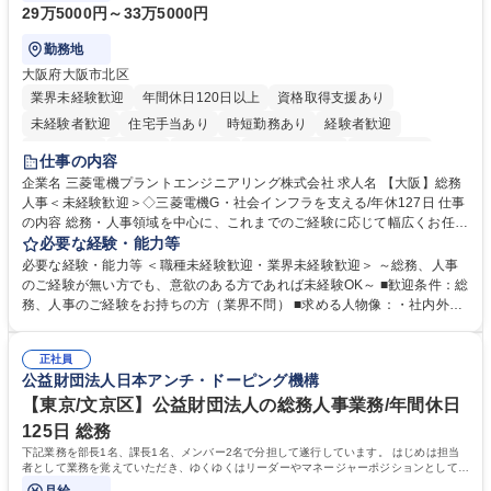
29万5000円～33万5000円
勤務地
大阪府大阪市北区
業界未経験歓迎
年間休日120日以上
資格取得支援あり
未経験者歓迎
住宅手当あり
時短勤務あり
経験者歓迎
退職金あり
在宅OK
賞与あり
完全週休2日制
交通費支給
仕事の内容
駅近5分以内
土日祝休み
服装自由
寮・社宅あり
食事補助あり
企業名 三菱電機プラントエンジニアリング株式会社 求人名 【大阪】総務
人事＜未経験歓迎＞◇三菱電機G・社会インフラを支える/年休127日 仕事
の内容 総務・人事領域を中心に、これまでのご経験に応じて幅広くお任せ
します。 ＜具体的には＞ ・総務/人事労務（給与・社保・勤怠管理など）
必要な経験・能力等
・採用・教育研修 ・福利厚生運用 など ※基本的には事務所勤務ですが、
必要な経験・能力等 ＜職種未経験歓迎・業界未経験歓迎＞ ～総務、人事
採用や教育等の業務内容により、関西圏以外への日帰り・宿泊を伴う国内
のご経験が無い方でも、意欲のある方であれば未経験OK～ ■歓迎条件：総
出張もございます。 ※担当業務を持ちつつ、お互いに助け合いながら、総
務、人事のご経験をお持ちの方（業界不問） ■求める人物像：・社内外の
務部という組織として協力しながら進める体制です。 募集職種 【大阪】
関係各部門との調整を率先して行い、業務を円滑に遂行できる協調性やコ
総務人事＜未経験歓迎＞◇三菱電機G・社会インフラを支える/年休127日
ミュニケーション能力を持っている方 ・人事総務領域に興味がありゼネラ
正社員
リスト志向をお持ちの方 学歴・資格 学歴：大学院 大学 語学力： 資格：
公益財団法人日本アンチ・ドーピング機構
【東京/文京区】公益財団法人の総務人事業務/年間休日
125日 総務
下記業務を部長1名、課長1名、メンバー2名で分担して遂行しています。 はじめは担当
者として業務を覚えていただき、ゆくゆくはリーダーやマネージャーポジションとして活
躍いただくことを期待しています。