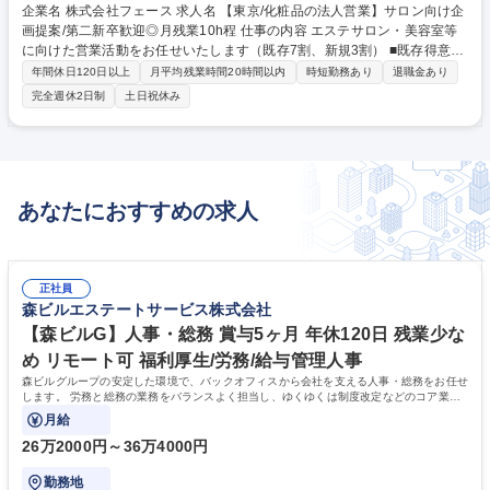
企業名 株式会社フェース 求人名 【東京/化粧品の法人営業】サロン向け企
画提案/第二新卒歓迎◎月残業10h程 仕事の内容 エステサロン・美容室等
に向けた営業活動をお任せいたします（既存7割、新規3割） ■既存得意先
の営業/管理：商談、イベント開催、スタッフ教育等の提案 ■新規得意先の
年間休日120日以上
月平均残業時間20時間以内
時短勤務あり
退職金あり
開拓：営業先のリストアップ、DM送付、商談 ＼安定した環境で長く働き
完全週休2日制
土日祝休み
たい方におすすめ／ ■営業未経験からスタート可能：美容業界でのご経験
を武器に、営業という新しいキャリアにチャレンジできます。充実した研
修制度の中で専門知識・スキルを身に付けていただきます。 ■残業は月平
均10時間以内：プライベートの時間も大切にできる環境 ■多くの社員が産
休育休を取得：家庭と両立しながらキャリア形成が可能 募集職種 【東京/
あなたにおすすめの求人
化粧品の法人営業】サロン向け企画提案/第二新卒歓迎◎月残業10h程
正社員
森ビルエステートサービス株式会社
【森ビルG】人事・総務 賞与5ヶ月 年休120日 残業少な
め リモート可 福利厚生/労務/給与管理人事
森ビルグループの安定した環境で、バックオフィスから会社を支える人事・総務をお任せ
します。 労務と総務の業務をバランスよく担当し、ゆくゆくは制度改定などのコア業務
にも挑戦できる、やりがいある環境です。
月給
26万2000円～36万4000円
勤務地