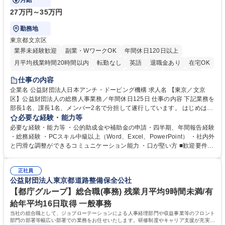
月給
27万円～35万円
勤務地
東京都文京区
業界未経験歓迎
副業・WワークOK
年間休日120日以上
月平均残業時間20時間以内
転勤なし
英語
退職金あり
在宅OK
賞与あり
育休あり
完全週休2日制
交通費支給
土日祝休み
仕事の内容
食事補助あり
企業名 公益財団法人日本アンチ・ドーピング機構 求人名 【東京／文京
区】公益財団法人の総務人事業務／年間休日125日 仕事の内容 下記業務を
部長1名、課長1名、メンバー2名で分担して遂行しています。 はじめは担
当者として業務を覚えていただき、ゆくゆくはリーダーやマネージャーポ
必要な経験・能力等
ジションとして活躍いただくことを期待しています。 【総務・人事グルー
必要な経験・能力等 ・公的助成金や補助金の申請・四半期、年間報告経験
プの業務内容】 ・人事制度関連 ・採用活動 ・教育研修の企画、実行 ・勤
・総務経験 ・PCスキル中級以上（Word、Excel、PowerPoint） ・社内外
怠管理 ・官公庁への各種提出 ・法定の会議運営（評議員会、理事会） ・
と円滑な調整ができるコミュニケーション能力 ・口が堅い方 ■歓迎要件
コンプライアンス ・内部規程やルールの管理、整備、文書管理 ・契約関
・採用業務経験 ・英語に抵抗がない方 ・営業経験 学歴・資格 学歴：大学
連 ・衛生管理 ・防災関連・公的助成金の管理・オフィス、ファシリティ
院 大学 高専 短大 専修学校 高校 語学力： 資格：
管理 ・福利厚生関連 ・職員からの問合せ、相談対応 ・その他日常の総務
正社員
公益財団法人東京都道路整備保全公社
業務全般 募集職種 【東京／文京区】公益財団法人の総務人事業務／年間
休日125日
【都庁グループ】総合職(事務) 残業月平均9時間未満/有
給年平均16日取得 一般事務
当社の総合職として、ジョブローテーションによる人事経理部門や収益事業等のフロント
部門の部署等幅広い部署での業務をお任せいたします。研修制度やキャリア支援が充実し