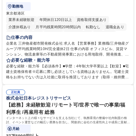
勤務地
東京都港区
業界未経験歓迎
年間休日120日以上
資格取得支援あり
介護休暇あり
月平均残業時間20時間以内
転勤なし
退職金あり
在宅OK
賞与あり
育休あり
完全週休2日制
交通費支給
仕事の内容
駅近5分以内
土日祝休み
寮・社宅あり
企業名 三井物産都市開発株式会社 求人名 【営業事務】業務職/三井物産グ
ループ/平均残業時間10H/完全週休2日 仕事の内容 オフィスビル、賃貸マ
ンション、物流倉庫等の不動産開発事業における用地取得、開発推進、賃
貸運営、売却、仲介・活用提案等を行う営業部門において事務業務を担当
必要な経験・能力等
いただきます。 【詳細】・契約書管理、契約書製本、捺印対応、ファイリ
必要な経験・能力等 【必須条件】■学歴：4年制大学卒業以上【歓迎】■宅
ング、登記簿取得、調書取得・支払業務（各種費用支払、支払管理、請
建士資格保有者※応募に際し必須としている資格はありません。宅建士資
求・支払データ登録、取引先マスター申請対応）・予算作成及び予実管
格をお持ちでない方は入社後に取得を推奨しております（取得・維持費用
理・各種稟議書、報告書作成業務・各種台帳管理、交際費・会議費支払報
の一部補助あり） 【求める人物像】 ・向学心豊かで、主体的に行動でき
告書作成及び月次管理・部内総務庶務全般 など※※配属先によっては上記
る方。 ・社内外の多様な関係者と協調して業務を進められるコミュニケー
の他に担当頂く業務が発生する場合があります。 募集職種 【営業事務】
正社員
ション力がある方。 ・チャレンジを厭わず、粘り強く業務に取り組める
株式会社日本レジストリサービス
業務職/三井物産グループ/平均残業時間10H/完全週休2日
方。多様な関係者と謙虚に信頼関係を構築でき、期限を意識したスケジュ
ール管理が出来る方。※将来的に他部署（営業部門、コーポレート部門）
【総務】未経験歓迎 /リモート可/世界で唯一の事業/福
へのジョブローテーションの可能性があります。 学歴・資格 学歴：大学
利厚生 /再雇用有 総務
院 大学 語学力： 資格：宅地建物取引士
インターネット上の様々なサービスを支える当社にて、執務環境の整備や社内制度の検
討、イベント運営などの幅広い業務を担当し、間接的に会社の生産性向上や成長に貢献し
ている部署です。
月給