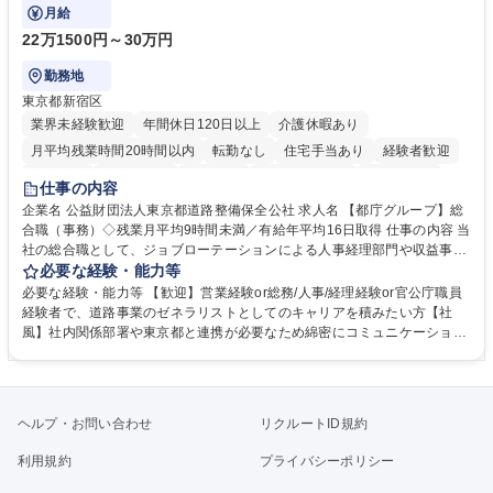
ております！ ※下記業務詳細
月給
22万1500円～30万円
勤務地
東京都新宿区
業界未経験歓迎
年間休日120日以上
介護休暇あり
月平均残業時間20時間以内
転勤なし
住宅手当あり
経験者歓迎
研修あり
退職金あり
賞与あり
完全週休2日制
交通費支給
仕事の内容
駅近5分以内
資格取得手当あり
食事補助あり
企業名 公益財団法人東京都道路整備保全公社 求人名 【都庁グループ】総
合職（事務）◇残業月平均9時間未満／有給年平均16日取得 仕事の内容 当
社の総合職として、ジョブローテーションによる人事経理部門や収益事業
等のフロント部門の部署等幅広い部署での業務をお任せいたします。研修
必要な経験・能力等
制度やキャリア支援が充実しております！ ※下記業務詳細 【業務詳細】■
必要な経験・能力等 【歓迎】営業経験or総務/人事/経理経験or官公庁職員
管理部門：広報、人事、経理など当公社の運営に係る管理業務 ■収益部
経験者で、道路事業のゼネラリストとしてのキャリアを積みたい方【社
門：駐車場の新規開拓、管理運営、新宿駅西口広場の「イベントコーナ
風】社内関係部署や東京都と連携が必要なため綿密にコミュニケーション
ー」などの管理運営 ■道路部門：整備の急がれる骨格幹線道路や木造住宅
を図っています。 【業務の魅力】■幅広く携われる：総合職（事務）で
密集地域の特定整備路線の用地取得、道路に関する普及啓発事業、都内の
は、駐車場の管理運営や道路用地の取得、公益財団法人の中枢を担う管理
道路施設や道路工事現場の見学ツアー事業 ※入社後は上記いずれかの部門
部門など多岐に渡る業務を経験できます。 ■様々なプロジェクト：駐車場
へ配属。※業務内容変更の範囲：会社の定める業務 募集職種 【都庁グル
事業の他、新宿駅西口広場内に設置された照明を兼ねた広告「ブライトサ
ヘルプ・お問い合わせ
リクルートID規約
ープ】総合職（事務）◇残業月平均9時間未満／有給年平均16日取得
イン」の管理運営を行うなど、事業収益を生み出す活動を積極的に行って
います。 学歴・資格 学歴：大学院 大学 高専 短大 専修学校 高校 語学力：
利用規約
プライバシーポリシー
資格：