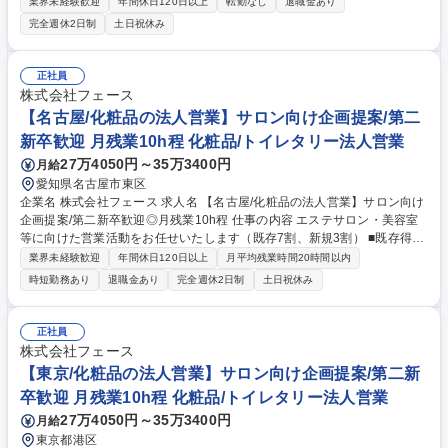
作成からアポイント獲得、課題のヒアリング、最適な広告プランの提案、
業界未経験歓迎
年間休日120日以上
転勤なし
退職金あり
契約締結後のフォローまで一貫して行います。 ■顧客リスト作成と担当エ
完全週休2日制
土日祝休み
リア・業種の選定 ■トークスクリプトを使用したテレアポ業務 ■店舗の課
題ヒアリングと広告プラン提案 ■契約締結と掲載サポート・改善提案 ■新
媒体を中心とした拡販活動の推進 ■先輩同行からスタートし段階的に独立
正社員
募集職種 ★未経験歓迎【名古屋】Web広告の法人営業│無形商材/第二新卒
株式会社フェース
歓迎
【名古屋/化粧品の法人営業】サロン向け企画提案/第二
新卒歓迎 月残業10h程 化粧品/トイレタリー法人営業
27万4050円～35万3400円
月給
愛知県名古屋市東区
企業名 株式会社フェース 求人名 【名古屋/化粧品の法人営業】サロン向け
企画提案/第二新卒歓迎◎月残業10h程 仕事の内容 エステサロン・美容室
等に向けた営業活動をお任せいたします（既存7割、新規3割） ■既存得意
先の営業/管理：商談、イベント開催、スタッフ教育等の提案■新規得意先
業界未経験歓迎
年間休日120日以上
月平均残業時間20時間以内
の開拓：営業先のリストアップ、DM送付、商談 ＼安定した環境で長く働
時短勤務あり
退職金あり
完全週休2日制
土日祝休み
きたい方におすすめ／ ■営業未経験からスタート可能：美容業界でのご経
験を武器に、営業という新しいキャリアにチャレンジできます。充実した
研修制度の中で専門知識・スキルを身に付けていただきます。 ■残業は月
正社員
平均10時間以内：プライベートの時間も大切にできる環境 ■多くの社員が
株式会社フェース
産休育休を取得：家庭と両立しながらキャリア形成が可能 募集職種 【名
【東京/化粧品の法人営業】サロン向け企画提案/第二新
古屋/化粧品の法人営業】サロン向け企画提案/第二新卒歓迎◎月残業10h程
卒歓迎 月残業10h程 化粧品/トイレタリー法人営業
27万4050円～35万3400円
月給
東京都港区