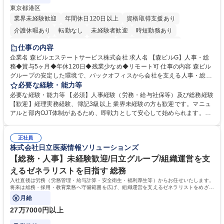
東京都港区
業界未経験歓迎
年間休日120日以上
資格取得支援あり
介護休暇あり
転勤なし
未経験者歓迎
時短勤務あり
経験者歓迎
退職金あり
在宅OK
賞与あり
育休あり
仕事の内容
完全週休2日制
交通費支給
長期歓迎
駅近5分以内
土日祝休み
企業名 森ビルエステートサービス株式会社 求人名 【森ビルG】人事・総
務◆賞与5ヶ月◆年休120日◆残業少なめ◆リモート可 仕事の内容 森ビル
グループの安定した環境で、バックオフィスから会社を支える人事・総務
をお任せします。 労務と総務の業務をバランスよく担当し、ゆくゆくは制
必要な経験・能力等
度改定などのコア業務にも挑戦できる、やりがいある環境です。 ■勤怠管
必要な経験・能力等 【必須】人事経験（労務・給与社保等）及び総務経験
理、給与計算、社会保険手続き、年末調整等の労務管理全般 ■入退社手続
【歓迎】経理実務経験、簿記3級以上 業界未経験の方も歓迎です。マニュ
き、社内規定の改定や人事制度改定などのコア業務 ■社内イベントの企画
アルと部内OJT体制があるため、即戦力として安心して始められます。
運営やその他総務業務全般 ※労務と総務を1：1の割合でお任せ。 入社後
【魅力・やりがい】森ビルGの安定基盤で労務から総務まで幅広く携われ
は部内のOJTを中心に、あなたの経験に合わせて不足している部分はいつ
ます。定型業務に留まらず、社内規定や人事制度の改定など会社のコア業
でも質問・相談できる環境が整っているため、安心して成長できます。 募
正社員
務に挑戦できるため、自身の成長と組織への貢献度をダイレクトに実感で
株式会社日立医薬情報ソリューションズ
集職種 【森ビルG】人事・総務◆賞与5ヶ月◆年休120日◆残業少なめ◆
きます。 残業少なめ、週1日リモート可など、ワークライフバランスを保
リモート可
ち長期活躍できる環境です。 「これまでの幅広い経験を活かし、長期的な
【総務・人事】未経験歓迎/日立グループ/組織運営を支
キャリアを築きたい」という前向きな意欲と挑戦を全力で応援します。 学
えるゼネラリストを目指す 総務
歴・資格 学歴：大学院 大学 高専 短大 専修学校 高校 語学力： 資格：日商
入社直後は労務（労務管理・給与計算・安全衛生・福利厚生等）からお任せいたします。
簿記検定1級 日商簿記検定2級 日商簿記検定3級
将来は総務・採用・教育業務へ守備範囲を広げ、組織運営を支えるゼネラリストをめざせ
ます。
月給
27万7000円以上