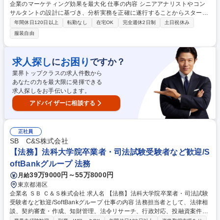
企業のマーケティング効果を最大化 仕事の内容 シニアアナリストやコン
サルタントの設計に基づき、分析実務を正確に遂行することからスタート
します。経験を積みながら徐々に担当領域を広げ、プロジェクトのメイン
年間休日120日以上
転勤なし
在宅OK
完全週休2日制
土日祝休み
担当としての役割をお願いいたします。 【分析業務】・分析設計に基づい
服装自由
たデータ構築 ビジネス課題を解決するための分析アプローチを理解し、必
要なデータの定義・抽出・加工を自律的に行う（Excel, SQL, Python/R等
を使用）。 ・仮説検証型モデリング 単にツールを操作するだけでなく、
求人探し
お困り
に
ですか？
仮説に基づいたMMM（マーケティング・ミックス・モデリング）等の分
業界トップクラスの求人件数から
析モデルを構築・実行し、試行錯誤を通じて精度の高いモデルを作り上げ
あなたの力を最大限に発揮できる
る。 募集職種 【データアナリスト】未経験から挑戦可能/企業のマーケテ
求人探しをお手伝いします。
ィング効果を最大化
アドバイザーに相談する
正社員
SB C&S株式会社
【法務】法科大学院卒業者・司法試験受験者など歓迎/S
oftBankグループ 法務
39万9000円～55万8000円
月給
東京都港区
企業名 ＳＢ Ｃ＆Ｓ株式会社 求人名 【法務】法科大学院卒業者・司法試験
受験者など歓迎/SoftBankグループ 仕事の内容 法務担当者として、法律相
談、契約審査・作成、知財管理、法令リサーチ、行政対応、投融資案件等