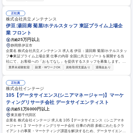
の改善/分析/改修 ・電力関連業務における分析/改善提案、実行、収益改善
・再生可能エネルギーの発電量予測/分析 募集職種 【データ分析・ツール
開発・機械学習活用】在宅勤務可/ソフトバンクグループ
正社員
株式会社共立メンテナンス
伊豆:湯回廊 菊屋/ホテルスタッフ 東証プライム上場企
業 フロント
25万円以上
月給
静岡県伊豆市
企業名 株式会社共立メンテナンス 求人名 伊豆：湯回廊 菊屋/ホテルスタッ
フ◆東証プライム上場企業 仕事の内容 全国に共立リゾートを展開する当
社にて、お客様への「おもてなし」を提供するスタッフを募集します。
【フロント】■接客対応（チェックイン、チェックアウト、観光案内）■館
業界未経験歓迎
副業・WワークOK
資格取得支援あり
退職金あり
内案内、予約受付、各種手配、売店応対 【レストランホール】レストラン
でのお食事の提供／テーブルセッティング・片付、デシャップ 【予約販
売/総務経理】データ入力・管理、電話対応／ホテルシステムによる予約受
正社員
付、売上・入金処理 【施設管理】客室及び共用部、温浴施設の清掃、ホテ
株式会社インテージ
ル内の設備点検などの計画及び実行、その他付帯設備の点検管理、駐車場
105【データサイエンス(シニアマネージャー)】マーケ
内での車両誘導・管理、送迎ドライバーなど 募集職種 伊豆：湯回廊 菊屋/
ティングリサーチ会社 データサイエンティスト
ホテルスタッフ◆東証プライム上場企業
51万6000円以上
月給
東京都千代田区
企業名 株式会社インテージ 求人名 105【データサイエンス（シニアマネ
ージャー）】マーケティングリサーチ会社 仕事の内容 多岐にわたるクラ
イアントの事業・マーケティング課題を解決するため、データサイエンス