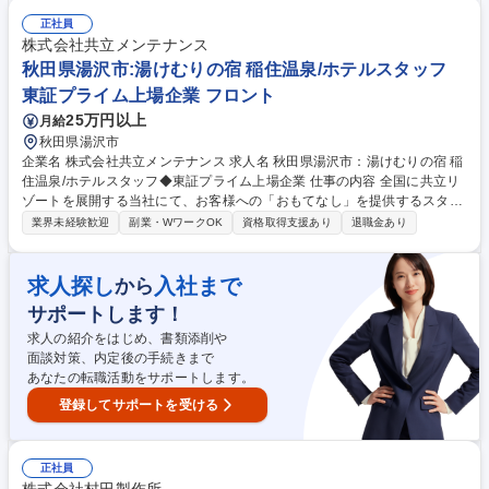
販売/総務経理】データ入力・管理、電話対応／ホテルシステムによる予約
受付、売上・入金処理 【施設管理】客室及び共用部、温浴施設の清掃、ホ
正社員
テル内の設備点検などの計画及び実行、その他付帯設備の点検管理、駐車
株式会社共立メンテナンス
場内での車両誘導・管理、送迎ドライバーなど 募集職種 札幌：定山渓ゆ
秋田県湯沢市:湯けむりの宿 稲住温泉/ホテルスタッフ
らく草庵/ホテルスタッフ◆東証プライム上場企業
東証プライム上場企業 フロント
25万円以上
月給
秋田県湯沢市
企業名 株式会社共立メンテナンス 求人名 秋田県湯沢市：湯けむりの宿 稲
住温泉/ホテルスタッフ◆東証プライム上場企業 仕事の内容 全国に共立リ
ゾートを展開する当社にて、お客様への「おもてなし」を提供するスタッ
フを募集します。 【フロント】接客対応（チェックイン、チェックアウ
業界未経験歓迎
副業・WワークOK
資格取得支援あり
退職金あり
ト、観光案内）／館内案内、予約受付、各種手配、売店応対 【レストラン
ホール】レストランでのお食事の提供／テーブルセッティング・片付、デ
シャップ 【予約販売/総務経理】データ入力・管理、電話対応／ホテルシ
求人探し
入社まで
から
ステムによる予約受付、売上・入金処理 【施設管理】客室及び共用部、温
サポートします！
浴施設の清掃、ホテル内の設備点検などの計画及び実行、その他付帯設備
の点検管理、駐車場内での車両誘導・管理、送迎ドライバーなど 募集職種
求人の紹介をはじめ、書類添削や
秋田県湯沢市：湯けむりの宿 稲住温泉/ホテルスタッフ◆東証プライム上
面談対策、内定後の手続きまで
場企業
あなたの転職活動をサポートします。
登録してサポートを受ける
正社員