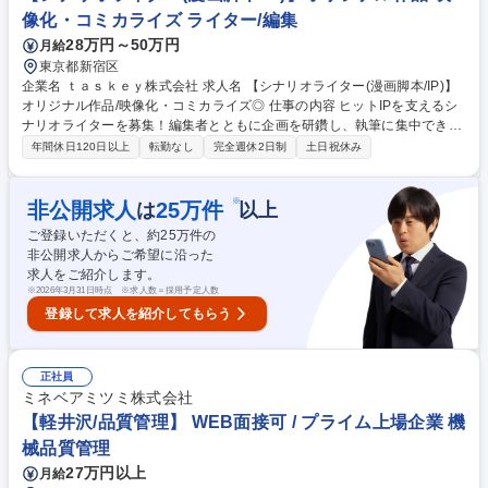
自社オリジナル作品
像化・コミカライズ ライター/編集
28万円～50万円
月給
東京都新宿区
企業名 ｔａｓｋｅｙ株式会社 求人名 【シナリオライター(漫画脚本/IP)】
オリジナル作品/映像化・コミカライズ◎ 仕事の内容 ヒットIPを支えるシ
ナリオライターを募集！編集者とともに企画を研鑽し、執筆に集中できる
環境とあなたの筆力で最高の物語へと昇華させる、執筆のプロフェッショ
年間休日120日以上
転勤なし
完全週休2日制
土日祝休み
ナルを求めています。 ■漫画脚本のシナリオライティング(新規・追加シナ
リオ) ■taskey STUDIOで立案された企画やプロット案を元にした、詳細プ
ロットの作成 ■読者を惹きつける魅力的な世界観・キャラクター設定の肉
※
非公開求人
25
万件
は
以上
付け ■編集者と連携し、読者からのフィードバックを元にした改善、ブラ
ご登録いただくと、約
25
万件の
ッシュアップ ■担当作品のコミカライズ/映像化等、メディアミックス時の
非公開求人からご希望に沿った
シナリオ協力・監修 募集職種 【シナリオライター(漫画脚本/IP)】オリジ
求人をご紹介します。
ナル作品/映像化・コミカライズ◎
※
2026年3月31日時点 ※求人数＝採用予定人数
登録して求人を紹介してもらう
正社員
ミネベアミツミ株式会社
【軽井沢/品質管理】 WEB面接可 / プライム上場企業 機
械品質管理
27万円以上
月給