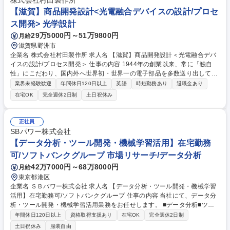
株式会社村田製作所
【滋賀】商品開発設計<光電融合デバイスの設計/プロセ
ス開発> 光学設計
29万5000円～51万9800円
月給
滋賀県野洲市
企業名 株式会社村田製作所 求人名 【滋賀】商品開発設計＜光電融合デバ
イスの設計/プロセス開発＞ 仕事の内容 1944年の創業以来、常に「独自
性」にこだわり、国内外へ世界初・世界一の電子部品を多数送り出してき
た総合電子部品メーカーです。そんな当社にて、将来のデータセンター向
業界未経験歓迎
年間休日120日以上
英語
時短勤務あり
退職金あり
け光技術開発をお任せします。 社会・経済・働き方などに変化をもたらし
在宅OK
完全週休2日制
土日祝休み
ているAIは今後さらに進化すると考えられます。AIの進化にはそれを支え
るデータセンターの進化が重要です。そこで弊社では光の技術に弊社の強
みをミックスした製品を提供することでデータセンターの進化に貢献しま
正社員
す。この光技術開発の一翼を担っていただきます。主な担当いただく業務
SBパワー株式会社
は以下になります。 ■設計（例えば光変調器、光結合器など）、または光
【データ分析・ツール開発・機械学習活用】在宅勤務
電融合デバイス開発 ■評価 募集職種 【滋賀】商品開発設計＜光電融合デ
可/ソフトバンクグループ 市場リサーチ/データ分析
バイスの設計/プロセス開発＞
42万7000円～68万8000円
月給
東京都港区
企業名 ＳＢパワー株式会社 求人名 【データ分析・ツール開発・機械学習
活用】在宅勤務可/ソフトバンクグループ 仕事の内容 当社にて、データ分
析・ツール開発・機械学習活用業務をお任せします。 ■データ分析■ツー
ル開発/保守■業務システム要件定義（需給管理システムの内製化/システム
年間休日120日以上
資格取得支援あり
在宅OK
完全週休2日制
化） 【具体的な業務】 ・機械学習を活用した電力需要/発電予測システム
土日祝休み
服装自由