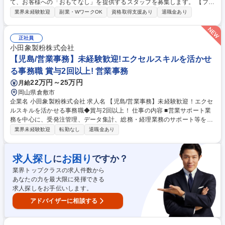
て、お客様への「おもてなし」を提供するスタッフを募集します。 【フロ
ント】接客対応（チェックイン、チェックアウト、観光案内）／館内案
業界未経験歓迎
副業・WワークOK
資格取得支援あり
退職金あり
内、予約受付、各種手配、売店応対 【レストランホール】レストランでの
お食事の提供／テーブルセッティング・片付、デシャップ 【予約販売/総
務経理】データ入力・管理、電話対応／ホテルシステムによる予約受付、
正社員
売上・入金処理 【施設管理】客室及び共用部、温浴施設の清掃、ホテル内
小田象製粉株式会社
の設備点検などの計画及び実行、その他付帯設備の点検管理、駐車場内で
【児島/営業事務】未経験歓迎!エクセルスキルを活かせ
の車両誘導・管理、送迎ドライバーなど 募集職種 ラビスタ大雪山/ホテル
る事務職 賞与2回以上! 営業事務
スタッフ◆東証プライム上場
22万円～25万円
月給
岡山県倉敷市
企業名 小田象製粉株式会社 求人名 【児島/営業事務】未経験歓迎！エクセ
ルスキルを活かせる事務職◆賞与2回以上！ 仕事の内容 ■営業サポート業
務を中心に、受発注管理、データ集計、総務・経理業務のサポート等を担
当いただきます。基幹システムへのデータ入力やエクセルを使った集計業
業界未経験歓迎
転勤なし
退職金あり
務が中心です。 ・受発注業務（基幹システムへのデータ入力） ・営業サ
ポート業務全般 ・データ集計業務（エクセル使用） ・電話応対、来客対
応 ・その他付随する事務業務 ※業務変更の範囲：会社の定める業務全般
求人探し
お困り
に
ですか？
募集職種 【児島/営業事務】未経験歓迎！エクセルスキルを活かせる事務
業界トップクラスの求人件数から
職◆賞与2回以上！
あなたの力を最大限に発揮できる
求人探しをお手伝いします。
アドバイザーに相談する