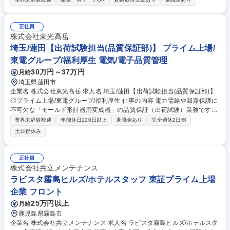
内）■館内案内、予約受付、各種手配、売店応対 【レストランホール】レ
ストランでのお食事の提供／テーブルセッティング・片付、デシャップ
【予約販売/総務経理】データ入力・管理、電話対応／ホテルシステムによ
正社員
る予約受付、売上・入金処理 【施設管理】客室及び共用部、温浴施設の清
株式会社東光高岳
掃、ホテル内の設備点検などの計画及び実行、その他付帯設備の点検管
埼玉/蓮田【出荷試験担当(品質保証部)】 プライム上場/
理、駐車場内での車両誘導・管理、送迎ドライバーなど 募集職種 伊勢：
東電グループ/福利厚生 電気/電子品質管理
いにしえの宿 伊久/ホテルスタッフ◆東証プライム上場企業
30万円～37万円
月給
埼玉県蓮田市
企業名 株式会社東光高岳 求人名 埼玉/蓮田【出荷試験担当(品質保証部)】
◎プライム上場/東電グループ/福利厚生 仕事の内容 電力需給や回路保護に
不可欠な「モールド形計器用変成器」の品質保証（出荷試験）業務です。
各種規格に基づく出荷試験の遂行や、不具合発生時の原因調査、関係部門
業界未経験歓迎
年間休日120日以上
退職金あり
完全週休2日制
と連携した再発防止策の仕組み化を担います。 ■顧客仕様や各種規格（JIS
土日祝休み
等）に基づく出荷試験と成績書作成 ■工程管理計画に沿った出荷試験遂
行、スケジュール管理 ■不具合時の調査、報告書作成、客先への説明対応
■業務効率化や安全管理の実施 【魅力】設計、製造、購買など多部門と連
正社員
携し、データと論理を用いて部門横断で改善を推進できる点が大きな魅力
株式会社共立メンテナンス
です。 募集職種 埼玉/蓮田【出荷試験担当(品質保証部)】◎プライム上場/
ラビスタ霧島ヒルズ/ホテルスタッフ 東証プライム上場
東電グループ/福利厚生
企業 フロント
25万円以上
月給
鹿児島県霧島市
企業名 株式会社共立メンテナンス 求人名 ラビスタ霧島ヒルズ/ホテルスタ