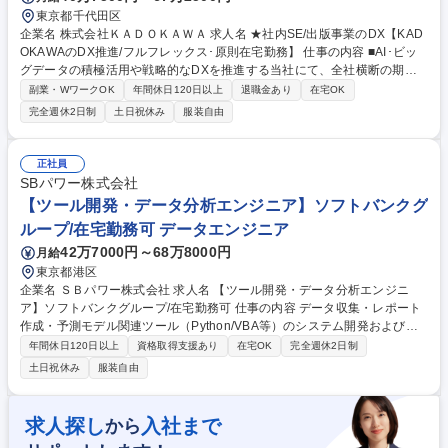
東京都千代田区
企業名 株式会社ＫＡＤＯＫＡＷＡ 求人名 ★社内SE/出版事業のDX【KAD
OKAWAのDX推進/フルフレックス･原則在宅勤務】 仕事の内容 ■AI･ビッ
グデータの積極活用や戦略的なDXを推進する当社にて、全社横断の期間
システム企画をお任せします。★エンタメ事業を支えるDXをリード/上流
副業・WワークOK
年間休日120日以上
退職金あり
在宅OK
メイン/全社システム改革を裁量持って推進/リモートワーク可★ 【概要】
完全週休2日制
土日祝休み
服装自由
営業･製造･物流といった領域を横断する出版デジタル革新（BEC）関連の
様々なプロジェクトにおいて、システム設計・構築のサポートを中心にプ
ロジェクトの推進に関わる各種業務を担当して頂きます。 ※開発は協力会
正社員
社へのOSがメインの為、企画や要件定義など上流工程をメインにお任せ
SBパワー株式会社
予定です。 募集職種 ★社内SE/出版事業のDX【KADOKAWAのDX推進/フ
【ツール開発・データ分析エンジニア】ソフトバンクグ
ルフレックス･原則在宅勤務】
ループ/在宅勤務可 データエンジニア
42万7000円～68万8000円
月給
東京都港区
企業名 ＳＢパワー株式会社 求人名 【ツール開発・データ分析エンジニ
ア】ソフトバンクグループ/在宅勤務可 仕事の内容 データ収集・レポート
作成・予測モデル関連ツール（Python/VBA等）のシステム開発および保
守業務全般をご担当いただきます。大規模システムではなく、1つの機能
年間休日120日以上
資格取得支援あり
在宅OK
完全週休2日制
を1つのツールと捉えた小規模～中規模のツールが 複数存在しており、こ
土日祝休み
服装自由
れらを最適に維持・進化させていく役割です。 【詳細】■ツール開発保守
■ソフトウェア要件定義／設計／開発／試験／保守 ■データ分析 ■業務シス
テム要件定義（需給管理システムの内製化/システム化） 将来的には、既
求人探し
入社まで
から
存ツールのクラウド環境（AWS等）への移行・最適化などの検討などにも