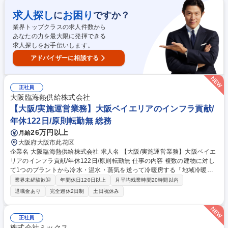
販売データに基づき、売れる商品を見極め事業成長に貢献する役割です。
【具体的には】■仕入れ戦略の立案 ■販売データを用いた需要予測と在庫
求人探し
お困り
に
ですか？
最適化 ■ショップや問屋との価格交渉・関係構築 ■市場相場のリサーチ ■
業界トップクラスの求人件数から
企画チームと連携した商品選定 ■売上・在庫データ分析による戦略改善な
あなたの力を最大限に発揮できる
ど 募集職種 【トレーディングカードの仕入れ担当】オリパスタジアム/裁
求人探しをお手伝いします。
量権大◎
アドバイザーに相談する
正社員
大阪臨海熱供給株式会社
【大阪/実施運営業務】大阪ベイエリアのインフラ貢献/
年休122日/原則転勤無 総務
26万円以上
月給
大阪府大阪市此花区
企業名 大阪臨海熱供給株式会社 求人名 【大阪/実施運営業務】大阪ベイエ
リアのインフラ貢献/年休122日/原則転勤無 仕事の内容 複数の建物に対し
て1つのプラントから冷水・温水・蒸気を送って冷暖房する「地域冷暖房
事業（熱供給事業）」を行っている当社の総務部にて、実施運営スタッフ
業界未経験歓迎
年間休日120日以上
月平均残業時間20時間以内
を募集します。 ◆社内規程、規則類の管理及び改定など、企業ガバナンス
退職金あり
完全週休2日制
土日祝休み
に関する業務 ◆事務スタッフ(収支計画、人事、経理、庶務等)の業務効率
化に寄与する業務フローの改善 ◆本社及びプラント勤務者の業務ツール(P
C、各種ソフト、携帯電話、作業服等)の管理、改善、使用方法の周知等
正社員
◆業務委託契約、プラント用地及び建物賃借契約、アンテナ設置場所賃貸
株式会社ミックス