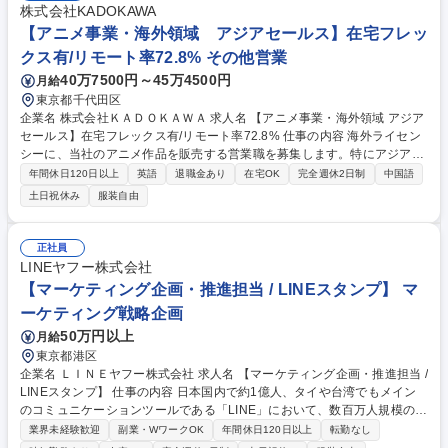
株式会社KADOKAWA
【アニメ事業・海外領域 アジアセールス】在宅フレッ
クス有/リモート率72.8% その他営業
40万7500円～45万4500円
月給
東京都千代田区
企業名 株式会社ＫＡＤＯＫＡＷＡ 求人名 【アニメ事業・海外領域 アジア
セールス】在宅フレックス有/リモート率72.8% 仕事の内容 海外ライセン
シーに、当社のアニメ作品を販売する営業職を募集します。特にアジアセ
ールス・サポートポジションを想定しています。窓口権やMD権の調整な
年間休日120日以上
英語
退職金あり
在宅OK
完全週休2日制
中国語
ど、難度の高い交渉をお任せする可能性もございます。 そのためライセン
土日祝休み
服装自由
ス営業として豊富なご経験でより事業を拡大するために能動的に動いて頂
く業務になります。 【具体的には】社外では、海外ライセンシーとのMT
G・諸条件の交渉、必要となる資料作成やデータ検証等。社内では、アニ
正社員
メプロデューサーや宣伝スタッフと連携し、営業戦略や作品評価のフィー
LINEヤフー株式会社
ドバック、各種調整等。※職務の変更範囲：会社の定める職務（出向先含
【マーケティング企画・推進担当 / LINEスタンプ】 マ
む） 募集職種 【アニメ事業・海外領域 アジアセールス】在宅フレックス
ーケティング戦略企画
有/リモート率72.8%
50万円以上
月給
東京都港区
企業名 ＬＩＮＥヤフー株式会社 求人名 【マーケティング企画・推進担当 /
LINEスタンプ】 仕事の内容 日本国内で約1億人、タイや台湾でもメイン
のコミュニケーションツールである「LINE」において、数百万人規模の課
金ユーザーを誇る「LINEスタンプ・絵文字・着せかえ」事業のグロース
業界未経験歓迎
副業・WワークOK
年間休日120日以上
転勤なし
を、マーケティング起点で 設計・推進するポジションです。「LINE」内