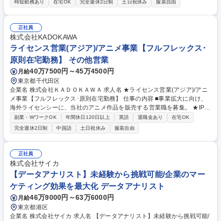
時短勤務あり
在宅OK
完全週休2日制
土日祝休み
服装自由
アセット（LINE公式アカウントなど）と外部チャネル（SNS・広告）を
横断し、ユーザー獲得の再拡大と非連続な成長機会の創出を担います。■
事業目標から逆算したユーザー獲得戦略（ターゲット・提供価値・チャネ
正社員
ルミックス）の立案と推進■「LINE公式アカウント」配信、インセンティ
株式会社KADOKAWA
ブ施策、外部SNS・広告を統合した施策ポートフォリオ設計と運営 ※そ
ライセンス営業(アジア)/アニメ事業【フルフレックス･
の他求人下部記載 募集職種 【マーケティング企画・推進担当 / LINEスタ
原則在宅勤務】 その他営業
ンプ】
40万7500円～45万4500円
月給
東京都千代田区
企業名 株式会社ＫＡＤＯＫＡＷＡ 求人名 ★ライセンス営業(アジア)/アニ
メ事業【フルフレックス･原則在宅勤務】 仕事の内容 ■事業拡大に向け、
海外ライセンシーに、当社のアニメ作品を販売する営業職を募集。 ★IP創
出大手KADOKAWA/世界に当社作品を発信/フルフレックス･高いリモート
副業・WワークOK
年間休日120日以上
英語
退職金あり
在宅OK
ワーク率で柔軟な働き方を実現★ 特にアジアセールス・サポートポジショ
完全週休2日制
中国語
土日祝休み
服装自由
ンを想定。窓口権やMD権の調整など、難度の高い交渉をお任せする可能
性あり。そのためライセンス営業として豊富なご経験でより事業を拡大す
るために能動的に動いて頂く業務。 【具体的には】海外ライセンシーとの
正社員
MTG･諸条件の交渉、必要となる資料作成やデータ検証等。アニメプロデ
株式会社サイカ
ューサーや宣伝スタッフの連携、営業戦略や作品評価のFB、各種調整等。
【データアナリスト】未経験から挑戦可能/企業のマー
募集職種 ★ライセンス営業(アジア)/アニメ事業【フルフレックス･原則在
ケティング効果を最大化 データアナリスト
宅勤務】
46万9000円～63万6000円
月給
東京都港区
企業名 株式会社サイカ 求人名 【データアナリスト】未経験から挑戦可能/