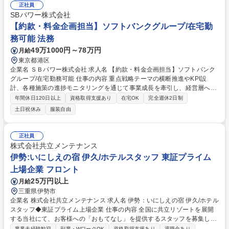
正社員
SBパワー株式会社
【約款・料金企画担当】ソフトバンクグループ/在宅勤
務可能 法務
49万1000円～78万円
月給
東京都港区
企業名 ＳＢパワー株式会社 求人名 【約款・料金企画担当】ソフトバンク
グループ/在宅勤務可能 仕事の内容 重点戦略テーマの横断推進やKPI設
計、各種施策の進捗モニタリングを通じて事業成長を牽引し、経営層への
レポーティングを含む事業運営の企画・推進を担当します。【主な業務】
年間休日120日以上
資格取得支援あり
在宅OK
完全週休2日制
■新料金メニュー（市場連動型・ 時間帯別）の企画・設計・改定■競合料
土日祝休み
服装自由
金・市場環境・顧客ニーズ調査および分析■料金改定シナリオの作成、収
益シミュレーション・リスク分析■制度改定（電気事業法・小売営業指
針・料金情報公開ガイドライン等）への対応■電気需給約款・各種規約の
正社員
策定・改定【具体的な業務】■新料金投入・料金改定に伴う収益性試算、
株式会社共立メンテナンス
社内プロジェクト推進■関係部門（営業・法務・システム）との調整■各種
伊勢:いにしえの宿 伊久/ホテルスタッフ 東証プライム
経営層向け資料作成と報告等 募集職種 【約款・料金企画担当】ソフトバ
上場企業 フロント
ンクグループ/在宅勤務可能
25万円以上
月給
三重県伊勢市
企業名 株式会社共立メンテナンス 求人名 伊勢：いにしえの宿 伊久/ホテル
スタッフ◆東証プライム上場企業 仕事の内容 全国に共立リゾートを展開
する当社にて、お客様への「おもてなし」を提供するスタッフを募集しま
す。【フロント】■接客対応（チェックイン、チェックアウト、観光案
業界未経験歓迎
副業・WワークOK
資格取得支援あり
退職金あり