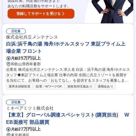
テルスタッフ◆東証プライム上場
面談対策、内定後の手続きまで
あなたの転職活動をサポートします。
登録してサポートを受ける
正社員
株式会社共立メンテナンス
白浜:浜千鳥の湯 海舟/ホテルスタッフ 東証プライム上
場企業 フロント
25万円以上
月給
和歌山県西牟婁郡
企業名 株式会社共立メンテナンス 求人名 白浜：浜千鳥の湯 海舟/ホテルス
タッフ◆東証プライム上場企業 仕事の内容 全国に共立リゾートを展開す
る当社にて、お客様への「おもてなし」を提供するスタッフを募集しま
す。【フロント】■接客対応（チェックイン、チェックアウト、観光案
業界未経験歓迎
副業・WワークOK
資格取得支援あり
退職金あり
内）■館内案内、予約受付、各種手配、売店応対 【レストランホール】レ
ストランでのお食事の提供／テーブルセッティング・片付、デシャップ
【予約販売/総務経理】データ入力・管理、電話対応／ホテルシステムによ
正社員
る予約受付、売上・入金処理 【施設管理】客室及び共用部、温浴施設の清
ミネベアミツミ株式会社
掃、ホテル内の設備点検などの計画及び実行、その他付帯設備の点検管
【東京】グローバル調達スペシャリスト(購買担当) W
理、駐車場内での車両誘導・管理、送迎ドライバーなど 募集職種 白浜：
EB面接可 部品購買
浜千鳥の湯 海舟/ホテルスタッフ◆東証プライム上場企業
27万円以上
月給
東京都港区