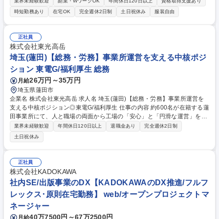
を含む事業における法的な問題についての経営判断支援をお任せします。
業界未経験歓迎
副業・WワークOK
年間休日120日以上
資格取得支援あり
【詳細】■契約書、利用規約等の作成、レビュー ■法的相談への回答 ■新規
時短勤務あり
在宅OK
完全週休2日制
土日祝休み
服装自由
事業における法的観点からの調査及び法的課題の解決 ■M&A対応（法務デ
ューデリジェンス・投資スキーム/投資契約他） ■法的観点での経営陣への
アドバイス ■知的財産権の調査、出願、管理全般 ■コンプライアンスに関
正社員
する業務 等 募集職種 【法務】法科大学院卒業者・司法試験受験者など歓
株式会社東光高岳
迎/SoftBankグループ
埼玉(蓮田)【総務・労務】事業所運営を支える中核ポジ
ション 東電G/福利厚生 総務
26万円～35万円
月給
埼玉県蓮田市
企業名 株式会社東光高岳 求人名 埼玉(蓮田)【総務・労務】事業所運営を
支える中核ポジション◎東電G/福利厚生 仕事の内容 約600名が在籍する蓮
田事業所にて、人と職場の両面から工場の「安心」と「円滑な運営」を実
現する総務業務全般をお任せします。これまでの折衝経験やPCスキルを
業界未経験歓迎
年間休日120日以上
退職金あり
完全週休2日制
活かして事業所運営のレベルアップを目指します。 ■労務業務：新卒採
土日祝休み
用、派遣社員の管理、労働組合対応 ■福利厚生：社有バス・食堂管理、慶
弔対応、社内イベントの企画実施 ■設備/庶務：電話設備、電子錠の保守、
来客対応/案内、郵便業務、警備管理 ■経理業務：現金管理、伝票起票 業
正社員
務に関わる当社製品や業界の専門知識は入社後に習得可能です。 募集職種
株式会社KADOKAWA
埼玉(蓮田)【総務・労務】事業所運営を支える中核ポジション◎東電G/福
社内SE/出版事業のDX【KADOKAWAのDX推進/フルフ
利厚生
レックス･原則在宅勤務】 web/オープンプロジェクトマ
ネージャー
40万7500円～67万2500円
月給