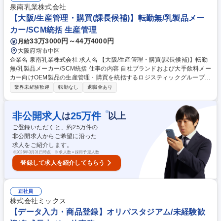
ール管理、監修チームとの各種調整等。 より事業を拡大するために能動的
泉南乳業株式会社
に動いて頂く業務になります。 募集職種 ★ライセンス営業(ゲーム･MD)/
【大阪/生産管理・購買(課長候補)】転勤無/乳製品メー
アニメ事業【フルフレックス･原則在宅勤務】
カー/SCM統括 生産管理
33万3000円～44万4000円
月給
大阪府堺市中区
企業名 泉南乳業株式会社 求人名 【大阪/生産管理・購買(課長候補)】転勤
無/乳製品メーカー/SCM統括 仕事の内容 自社ブランドおよび大手飲料メー
カー向けOEM製品の生産管理・購買を統括するロジスティックグループに
て、プレイングマネジャーとして現場実務を牽引しつつ、メンバーマネジ
業界未経験歓迎
転勤なし
退職金あり
メントをお任せします。 下記の各業務を統括的にマネジメントをお任せし
たいと考えております。 ■生産管理：需給予測に基づいた自社商品の生産
管理、売上管理（受注、出荷、売上、請求）、仕入管理（商談、発注、仕
※
非公開求人
25
万件
は
以上
入、支払）、エクセル使った業務分析やシュミレーション ■購買：原材料
ご登録いただくと、約
25
万件の
や包材の調達業務、仕入商品の調達業務 ■OEM受諾：OEM受託に関わる
非公開求人からご希望に沿った
各メーカーとの折衝 募集職種 【大阪/生産管理・購買(課長候補)】転勤無/
求人をご紹介します。
乳製品メーカー/SCM統括
※
2026年3月31日時点 ※求人数＝採用予定人数
登録して求人を紹介してもらう
正社員
株式会社ミックス
【データ入力・商品登録】オリパスタジアム/未経験歓