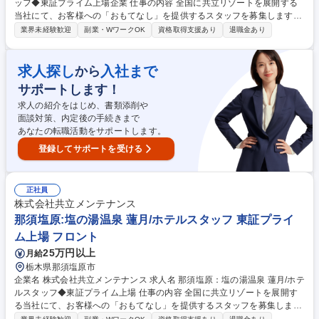
ッフ◆東証プライム上場企業 仕事の内容 全国に共立リゾートを展開する
当社にて、お客様への「おもてなし」を提供するスタッフを募集します。
【フロント】■接客対応（チェックイン、チェックアウト、観光案内）■館
業界未経験歓迎
副業・WワークOK
資格取得支援あり
退職金あり
内案内、予約受付、各種手配、売店応対 【レストランホール】レストラン
でのお食事の提供／テーブルセッティング・片付、デシャップ 【予約販
売/総務経理】データ入力・管理、電話対応／ホテルシステムによる予約受
求人探し
入社まで
から
付、売上・入金処理 【施設管理】客室及び共用部、温浴施設の清掃、ホテ
サポートします！
ル内の設備点検などの計画及び実行、その他付帯設備の点検管理、駐車場
内での車両誘導・管理、送迎ドライバーなど 募集職種 ラビスタ霧島ヒル
求人の紹介をはじめ、書類添削や
ズ/ホテルスタッフ◆東証プライム上場企業
面談対策、内定後の手続きまで
あなたの転職活動をサポートします。
登録してサポートを受ける
正社員
株式会社共立メンテナンス
那須塩原:塩の湯温泉 蓮月/ホテルスタッフ 東証プライ
ム上場 フロント
25万円以上
月給
栃木県那須塩原市
企業名 株式会社共立メンテナンス 求人名 那須塩原：塩の湯温泉 蓮月/ホテ
ルスタッフ◆東証プライム上場 仕事の内容 全国に共立リゾートを展開す
る当社にて、お客様への「おもてなし」を提供するスタッフを募集しま
す。 【フロント】接客対応（チェックイン、チェックアウト、観光案内）