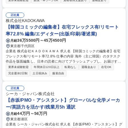
業界未経験歓迎
副業・WワークOK
資格取得支援あり
退職金あり
／館内案内、予約受付、各種手配、売店応対 【レストランホール】レスト
ランでのお食事の提供／テーブルセッティング・片付、デシャップ 【予約
販売/総務経理】データ入力・管理、電話対応／ホテルシステムによる予約
正社員
受付、売上・入金処理 【施設管理】客室及び共用部、温浴施設の清掃、ホ
株式会社KADOKAWA
テル内の設備点検などの計画及び実行、その他付帯設備の点検管理、駐車
【韓国コミックの編集者】在宅フレックス有/リモート
場内での車両誘導・管理、送迎ドライバーなど 募集職種 那須塩原：塩の
率72.8% 編集/エディター(出版/印刷/著述業)
湯温泉 蓮月/ホテルスタッフ◆東証プライム上場
36万5500円～45万4500円
月給
東京都千代田区
企業名 株式会社ＫＡＤＯＫＡＷＡ 求人名 【韓国コミックの編集者】在宅
フレックス有/リモート率72.8% 仕事の内容 海外（主に韓国）のタテスク
作品を版面編集し、日本の読者に向けてブラッシュアップし、お届けする
という役割を持つ業務です。作品をより多くの読者にお届けすることに繋
業界未経験歓迎
年間休日120日以上
転勤なし
退職金あり
在宅OK
がるやりがいのあるお仕事です。 ■作品の編集～刊行までの一連業務 ■権
完全週休2日制
土日祝休み
服装自由
利者とのコミュニケーション ■新規獲得タイトルの発掘 ■部内のマネージ
メント補助 ■販促物の作成や宣伝方法の企画 ■具体的には海外出版社から
許諾されたタテスクコミック作品のデータチェック～版面編集、デザイン
正社員
作業、販促物の準備に至るまで一連の編集作業をお任せします。 募集職種
シーカ・ジャパン株式会社
【韓国コミックの編集者】在宅フレックス有/リモート率72.8%
【赤坂/PMO・アシスタント】グローバルな化学メーカ
ー/英語力を活かす/残業月5h 通訳
44万円～56万円
月給
東京都港区
企業名 シーカ・ジャパン株式会社 求人名 【赤坂/PMO・アシスタント】グ