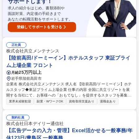
サポートします！
携わって頂く予定です。 募集職種 【ツール開発・データ分析エンジニ
ア】ソフトバンクグループ/在宅勤務可
求人の紹介をはじめ、書類添削や
面談対策、内定後の手続きまで
あなたの転職活動をサポートします。
登録してサポートを受ける
正社員
株式会社共立メンテナンス
【陸前高田/ドーミーイン】ホテルスタッフ 東証プライ
ム上場企業 フロント
25万円以上
月給
岩手県陸前高田市
企業名 株式会社共立メンテナンス 求人名 【陸前高田/ドーミーイン】ホテ
ルスタッフ◆東証プライム上場企業 仕事の内容 全国に共立リゾートを展
開する当社にて、お客様への「おもてなし」を提供するスタッフを募集し
ます。【フロント】■接客対応（チェックイン、チェックアウト、観光案
業界未経験歓迎
副業・WワークOK
資格取得支援あり
退職金あり
内）■館内案内、予約受付、各種手配、売店応対 【レストランホール】レ
ストランでのお食事の提供／テーブルセッティング・片付、デシャップ
【予約販売/総務経理】データ入力・管理、電話対応／ホテルシステムによ
契約社員
る予約受付、売上・入金処理 【施設管理】客室及び共用部、温浴施設の清
株式会社日本デイリー通信社
掃、ホテル内の設備点検などの計画及び実行、その他付帯設備の点検管
【広告データの入力・管理】Excel活かせる一般事務/年
理、駐車場内での車両誘導・管理、送迎ドライバーなど 募集職種 【陸前
休123日/豊島区 一般事務