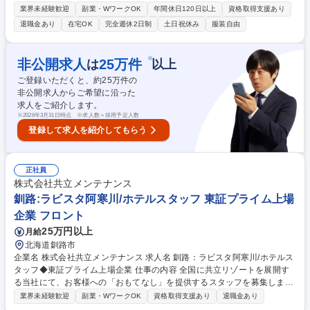
を駆使した課題解決の戦略策定から実行、成果創出までの一連を主導・統
業界未経験歓迎
副業・WワークOK
年間休日120日以上
資格取得支援あり
括するポジションです。 ・データサイエンスプロジェクトの統括 クライ
退職金あり
在宅OK
完全週休2日制
土日祝休み
服装自由
アントの事業・マーケティング課題の根本原因を特定し、データ活用によ
る解決策の企画・提案、およびプロジェクトの進行管理（計画・実行・リ
スク管理）の統括 ・組織マネジメント・技術力強化 チームメンバーの業
※
非公開求人
25
万件
は
以上
務管理、評価、育成、技術・ビジネスの方針提示を行い、組織全体の技術
ご登録いただくと、約
25
万件の
力とパフォーマンス向上のための組織運営 募集職種 105【データサイエン
非公開求人からご希望に沿った
ス（シニアマネージャー）】マーケティングリサーチ会社
求人をご紹介します。
※
2026年3月31日時点 ※求人数＝採用予定人数
登録して求人を紹介してもらう
正社員
株式会社共立メンテナンス
釧路:ラビスタ阿寒川/ホテルスタッフ 東証プライム上場
企業 フロント
25万円以上
月給
北海道釧路市
企業名 株式会社共立メンテナンス 求人名 釧路：ラビスタ阿寒川/ホテルス
タッフ◆東証プライム上場企業 仕事の内容 全国に共立リゾートを展開す
る当社にて、お客様への「おもてなし」を提供するスタッフを募集しま
す。【フロント】■接客対応（チェックイン、チェックアウト、観光案
業界未経験歓迎
副業・WワークOK
資格取得支援あり
退職金あり
内）■館内案内、予約受付、各種手配、売店応対 【レストランホール】レ