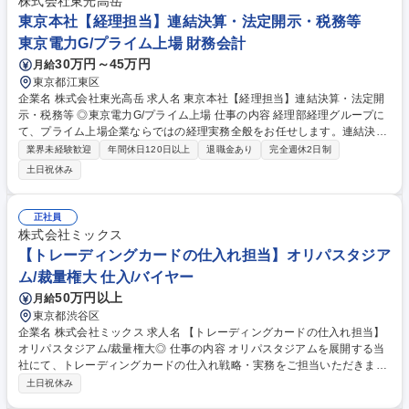
株式会社東光高岳
然防止を通じて顧客の安心を守る要の業務です。 募集職種 埼玉/蓮田【品
東京本社【経理担当】連結決算・法定開示・税務等
質管理・改善】◎プライム上場/東電グループ/福利厚生充実
東京電力G/プライム上場 財務会計
30万円～45万円
月給
東京都江東区
企業名 株式会社東光高岳 求人名 東京本社【経理担当】連結決算・法定開
示・税務等 ◎東京電力G/プライム上場 仕事の内容 経理部経理グループに
て、プライム上場企業ならではの経理実務全般をお任せします。連結決
算、有価証券報告書などの法定開示、各種税務申告対応を中心に、監査法
業界未経験歓迎
年間休日120日以上
退職金あり
完全週休2日制
人対応や社内調整などを担当します。 ■連結決算：連結財務諸表作成、子
土日祝休み
会社データ収集・調整 ■法定開示：有価証券報告書、会社法計算書類等の
作成 ■税務業務：法人税・消費税等の申告、税務調整・調査対応 ■その
他：監査法人対応、制度改正対応、他部門との調整等 【入社後は】入社後
正社員
はOJTを中心に業務をキャッチアップ頂きます。研修もあり製品や業界知
株式会社ミックス
見は入社後に習得可能です。 募集職種 東京本社【経理担当】連結決算・
【トレーディングカードの仕入れ担当】オリパスタジア
法定開示・税務等 ◎東京電力G/プライム上場
ム/裁量権大 仕入/バイヤー
50万円以上
月給
東京都渋谷区
企業名 株式会社ミックス 求人名 【トレーディングカードの仕入れ担当】
オリパスタジアム/裁量権大◎ 仕事の内容 オリパスタジアムを展開する当
社にて、トレーディングカードの仕入れ戦略・実務をご担当いただきま
す。ユーザー数の急増に伴い、魅力的なラインナップの拡充や在庫の最適
土日祝休み
化、仕入れ先との関係構築を推進。 単に仕入れるだけでなく、市場動向や