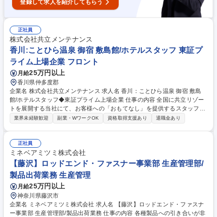
登録して求人を紹介してもらう
正社員
株式会社共立メンテナンス
香川:ことひら温泉 御宿 敷島館/ホテルスタッフ 東証プ
ライム上場企業 フロント
25万円以上
月給
香川県仲多度郡
企業名 株式会社共立メンテナンス 求人名 香川：ことひら温泉 御宿 敷島
館/ホテルスタッフ◆東証プライム上場企業 仕事の内容 全国に共立リゾー
トを展開する当社にて、お客様への「おもてなし」を提供するスタッフを
募集します。【フロント】■接客対応（チェックイン、チェックアウト、
業界未経験歓迎
副業・WワークOK
資格取得支援あり
退職金あり
観光案内）■館内案内、予約受付、各種手配、売店応対 【レストランホー
ル】レストランでのお食事の提供／テーブルセッティング・片付、デシャ
ップ 【予約販売/総務経理】データ入力・管理、電話対応／ホテルシステ
正社員
ムによる予約受付、売上・入金処理 【施設管理】客室及び共用部、温浴施
ミネベアミツミ株式会社
設の清掃、ホテル内の設備点検などの計画及び実行、その他付帯設備の点
【藤沢】ロッドエンド・ファスナー事業部 生産管理部/
検管理、駐車場内での車両誘導・管理、送迎ドライバーなど 募集職種 香
製品出荷業務 生産管理
川：ことひら温泉 御宿 敷島館/ホテルスタッフ◆東証プライム上場企業
25万円以上
月給
神奈川県藤沢市
企業名 ミネベアミツミ株式会社 求人名 【藤沢】ロッドエンド・ファスナ
ー事業部 生産管理部/製品出荷業務 仕事の内容 各種製品への引き合いが非