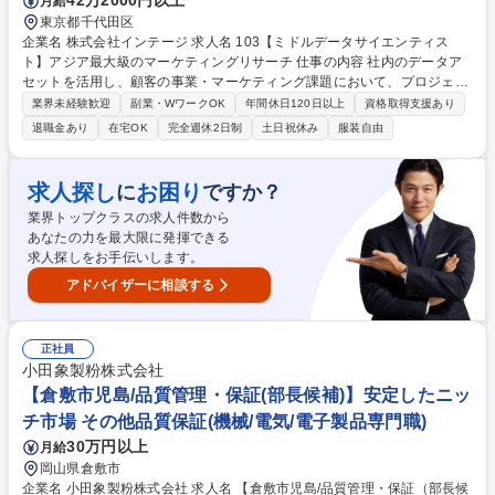
42万2000円以上
月給
東京都千代田区
企業名 株式会社インテージ 求人名 103【ミドルデータサイエンティス
ト】アジア最大級のマーケティングリサーチ 仕事の内容 社内のデータア
セットを活用し、顧客の事業・マーケティング課題において、プロジェク
トマネジメントの主体的な推進と高度な技術的実装・品質管理を推進する
業界未経験歓迎
副業・WワークOK
年間休日120日以上
資格取得支援あり
ポジションです。 ・プロジェクトマネジメント・対顧客コミュニケーショ
退職金あり
在宅OK
完全週休2日制
土日祝休み
服装自由
ン 上位レイヤーと協働し、計画・実行・リスク管理を主体的に推進。顧客
課題のヒアリング・分析企画設計を通じて、技術内容をビジネスの文脈で
分かりやすく説明し、目標達成に向けた円滑なプロジェクト運営 ・高度な
求人探し
お困り
に
ですか？
技術実行・技術探索 技術的実行主任として、オンプレミス/クラウド環境
業界トップクラスの求人件数から
の構築、データ分析、モデル実装（Python/R）といった技術的課題を主体
あなたの力を最大限に発揮できる
的に実行。 募集職種 103【ミドルデータサイエンティスト】アジア最大級
求人探しをお手伝いします。
のマーケティングリサーチ
アドバイザーに相談する
正社員
小田象製粉株式会社
【倉敷市児島/品質管理・保証(部長候補)】安定したニッ
チ市場 その他品質保証(機械/電気/電子製品専門職)
30万円以上
月給
岡山県倉敷市
企業名 小田象製粉株式会社 求人名 【倉敷市児島/品質管理・保証（部長候