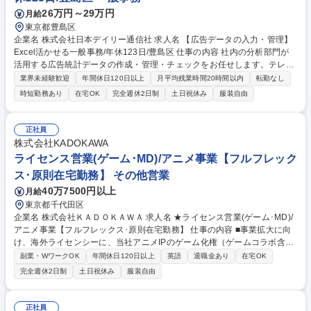
高田/ドーミーイン】ホテルスタッフ◆東証プライム上場企業
26万円～29万円
月給
東京都豊島区
企業名 株式会社日本デイリー通信社 求人名 【広告データの入力・管理】
Excel活かせる一般事務/年休123日/豊島区 仕事の内容 社内の分析部門が
活用する広告統計データの作成・管理・チェックをお任せします。テレ
ビ、Web、新聞などの広告情報が、マニュアルに沿って正しく入力・紐づ
業界未経験歓迎
年間休日120日以上
月平均残業時間20時間以内
転勤なし
けされているかをコツコツ精査する一般事務です。 【主な業務】新聞・雑
時短勤務あり
在宅OK
完全週休2日制
土日祝休み
服装自由
誌のデータ入力、テレビ・Web・交通広告データの統合・紐づけ、テレビ
CM自動検出データの精査など。 入社後は丁寧なマニュアルに沿って、ル
ールを理解することからスタート。慣れてきたら、アルバイトスタッフの
正社員
成果物のチェックや簡単な指示出しなどもお願いします。周囲とコミュニ
株式会社KADOKAWA
ケーションを取りながら、正確に進める面白さがあります。業務内容の変
ライセンス営業(ゲーム･MD)/アニメ事業【フルフレック
更の範囲:会社の定める業務 募集職種 【広告データの入力・管理】Excel
ス･原則在宅勤務】 その他営業
活かせる一般事務/年休123日/豊島区
40万7500円以上
月給
東京都千代田区
企業名 株式会社ＫＡＤＯＫＡＷＡ 求人名 ★ライセンス営業(ゲーム･MD)/
アニメ事業【フルフレックス･原則在宅勤務】 仕事の内容 ■事業拡大に向
け、海外ライセンシーに、当社アニメIPのゲーム化権（ゲームコラボ含
む）の営業職を募集。★IP創出大手KADOKAWA/世界に当社作品を発信/フ
副業・WワークOK
年間休日120日以上
英語
退職金あり
在宅OK
ルフレックス･高いリモートワーク率で柔軟な働き方◎★ 実務経験を持
完全週休2日制
土日祝休み
服装自由
ち、前線で自律自走できる方を想定。 【具体的には】海外ライセンシーと
のMTG、諸条件の交渉、必要となる資料作成やデータ検証、契約書の締結
等。アニメプロデューサーや原作サイドと連携し、企画の精査、スケジュ
正社員