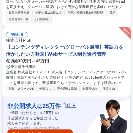
ローバルな化学メーカー/英語力を活かす/残業月5h 仕事の内容 部署Head
を直接支え、グローバル環境における円滑な業務遂行と多岐にわたるプロ
ジェクト推進いただきます。マルチタスクスキルや柔軟性を最大限に活か
業界未経験歓迎
年間休日120日以上
月平均残業時間20時間以内
英語
し、組織の要として幅広く活躍いただけるやりがいのある環境。 ■Head o
完全週休2日制
土日祝休み
f KAM＆Specificationsのサポート：部門間および部内のスケジュール調
整、データ集計、分析、議事録作成、経費精算 ■海外チーム定例会議、ビ
ジターの旅程管理やアテンド時の通訳サポート ■説明会やキックオフ等イ
契約社員
ベント運営、月末処理や備品管理等の部内事務 ■システム導入や工場新築
株式会社Plott
など各種新規プロジェクトのタスク推進サポート 募集職種 【赤坂/PMO・
【コンテンツディレクター/グローバル展開】英語力を
アシスタント】グローバルな化学メーカー/英語力を活かす/残業月5h
活かしたい方歓迎! Webサービス制作進行管理
30万円～42万円
月給
東京都千代田区
企業名 株式会社Ｐｌｏｔｔ 求人名 【コンテンツディレクター/グローバル
展開】英語力を活かしたい方歓迎！ 仕事の内容 YouTube発のショートア
ニメを世界へ届ける、新規事業立ち上げポジション。まずは既存のショー
トアニメ事業にて企画・制作の一連の流れを習得し、半年後にグローバル
副業・WワークOK
転勤なし
完全週休2日制
土日祝休み
服装自由
チームに異動し、海外展開へ挑戦いただきます ■ショートアニメ事業部 ・
YouTubeにおける動画テーマや企画アイデアの立案・シナリオ構成の企
画・ブラッシュアップ・作品の世界観やキャラクター設定の企画・検討・
※
非公開求人
25
万件
は
以上
脚本・イラスト・音声などクリエイティブ全般の品質管理 ■グローバルチ
ご登録いただくと、約
25
万件の
ーム異動後・海外向け字幕・翻訳コンテンツの監修および品質管理・海外
非公開求人からご希望に沿った
市場のトレンドリサーチと企画への反映・YouTube、TikTok、Instagram
求人をご紹介します。
など海外SNSの企画・運用 募集職種 【コンテンツディレクター/グローバ
※
2026年3月31日時点 ※求人数＝採用予定人数
ル展開】英語力を活かしたい方歓迎！