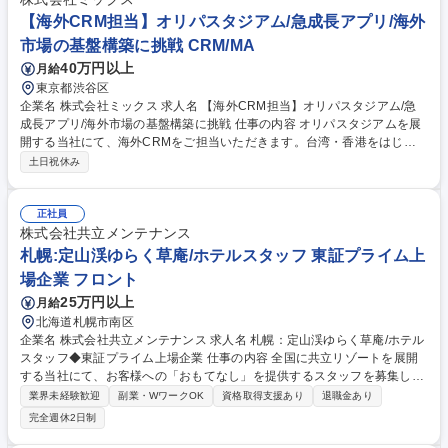
契約、熱導管道路占有等、各種契約の管理、更改 ※求人票の対象者欄に続
【海外CRM担当】オリパスタジアム/急成長アプリ/海外
く※ 募集職種 【大阪/実施運営業務】大阪ベイエリアのインフラ貢献/年休
市場の基盤構築に挑戦 CRM/MA
122日/原則転勤無
40万円以上
月給
東京都渋谷区
企業名 株式会社ミックス 求人名 【海外CRM担当】オリパスタジアム/急
成長アプリ/海外市場の基盤構築に挑戦 仕事の内容 オリパスタジアムを展
開する当社にて、海外CRMをご担当いただきます。台湾・香港をはじめ
とする海外ユーザー向けにデータ分析や配信施策の企画・実行を行い、継
土日祝休み
続率や利用頻度の向上を推進します。 【具体的には】 ■海外CRM戦略の
企画・実行 ■ユーザーデータ分析 ■配信施策の企画・実行 ■コミュニケー
ション設計 ■オンボーディング・復帰促進施策の立ち上げ ■各種数値分析
正社員
と改善提案 【仕事の魅力】 立ち上げフェーズから基盤づくりに携われ、
株式会社共立メンテナンス
自身の施策が事業成長に直結する手応えを感じられる環境です。 募集職種
札幌:定山渓ゆらく草庵/ホテルスタッフ 東証プライム上
【海外CRM担当】オリパスタジアム/急成長アプリ/海外市場の基盤構築に
場企業 フロント
挑戦
25万円以上
月給
北海道札幌市南区
企業名 株式会社共立メンテナンス 求人名 札幌：定山渓ゆらく草庵/ホテル
スタッフ◆東証プライム上場企業 仕事の内容 全国に共立リゾートを展開
する当社にて、お客様への「おもてなし」を提供するスタッフを募集しま
す。 【フロント】接客対応（チェックイン、チェックアウト、観光案内）
業界未経験歓迎
副業・WワークOK
資格取得支援あり
退職金あり
／館内案内、予約受付、各種手配、売店応対 【レストランホール】レスト
完全週休2日制
ランでのお食事の提供／テーブルセッティング・片付、デシャップ 【予約