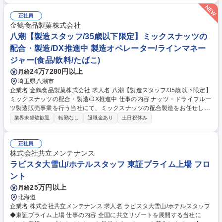
ストランでのお食事の提供／テーブルセッティング・片付、デシャップ
【予約販売/総務経理】データ入力・管理、電話対応／ホテルシステムによ
正社員
る予約受付、売上・入金処理 【施設管理】客室及び共用部、温浴施設の清
金鶴食品製菓株式会社
掃、ホテル内の設備点検などの計画及び実行、その他付帯設備の点検管
八潮【製造スタッフ/35歳以下限定】ミックスナッツの
理、駐車場内での車両誘導・管理、送迎ドライバーなど 募集職種 釧路：
配合・製造/DX推進中 製造オペレーター/ラインマネー
ラビスタ阿寒川/ホテルスタッフ◆東証プライム上場企業
ジャー(食品/飲料/たばこ)
24万7280円以上
月給
埼玉県八潮市
企業名 金鶴食品製菓株式会社 求人名 八潮【製造スタッフ/35歳以下限定】
ミックスナッツの配合・製造/DX推進中 仕事の内容 ナッツ・ドライフルー
ツ製造販売事業を行う当社にて、ミックスナッツの配合製造をお任せしま
す。具体的には、各種ナッツの計量、機械への投入・配合、品質チェッ
業界未経験歓迎
転勤なし
退職金あり
土日祝休み
ク、製造ラインの管理がメインミッションです。 ■レシピに基づいたアー
モンド・カシューナッツ等の計量・投入 ■ミキシング機械の操作、配合状
態の目視チェック ■製造工程における品質管理・衛生管理 ■生産効率向上
正社員
のための、資材準備やラインの調整 ★将来的に「焙煎（ロースト）」の技
株式会社共立メンテナンス
術習得など、専門性を高めるキャリアパスも豊富。 ★最新のBIツールを活
ラビスタ大雪山/ホテルスタッフ 東証プライム上場 フロ
用し、生産データの管理も学べる環境です。 募集職種 八潮【製造スタッ
ント
フ/35歳以下限定】ミックスナッツの配合・製造/DX推進中
25万円以上
月給
北海道
企業名 株式会社共立メンテナンス 求人名 ラビスタ大雪山/ホテルスタッフ
◆東証プライム上場 仕事の内容 全国に共立リゾートを展開する当社に