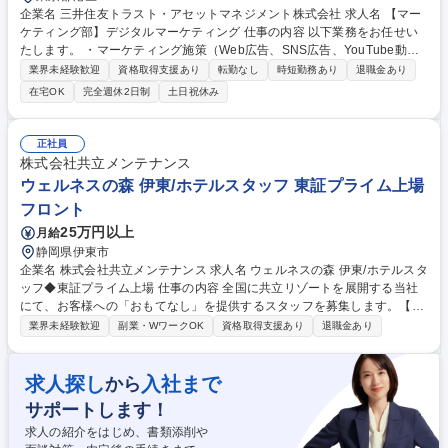
企業名 三井住友トラスト・アセットマネジメント株式会社 求人名 【マー
ケティング部】デジタルマーケティング 仕事の内容 以下業務をお任せい
たします。 ・マーケティング施策（Web広告、SNS広告、YouTube動
画、インフルエンサー活用）の立案・実行 ・コンテンツ制作（ランディン
業界未経験歓迎
資格取得支援あり
転勤なし
時短勤務あり
退職金あり
グページ、広告コンテンツ、動画、記事等）の企画・制作 ・SNS（X、Yo
在宅OK
完全週休2日制
土日祝休み
uTube等）の企画・運用 募集職種 【マーケティング部】デジタルマーケ
ティング
正社員
株式会社共立メンテナンス
ウェルネスの森 伊東/ホテルスタッフ 東証プライム上場
フロント
25万円以上
月給
静岡県伊東市
企業名 株式会社共立メンテナンス 求人名 ウェルネスの森 伊東/ホテルスタ
ッフ◆東証プライム上場 仕事の内容 全国に共立リゾートを展開する当社
にて、お客様への「おもてなし」を提供するスタッフを募集します。【フ
ロント】■接客対応（チェックイン、チェックアウト、観光案内）■館内案
業界未経験歓迎
副業・WワークOK
資格取得支援あり
退職金あり
内、予約受付、各種手配、売店応対 【レストランホール】レストランでの
お食事の提供／テーブルセッティング・片付、デシャップ 【予約販売/総
務経理】データ入力・管理、電話対応／ホテルシステムによる予約受付、
求人探し
入社まで
から
売上・入金処理 【施設管理】客室及び共用部、温浴施設の清掃、ホテル内
サポートします！
の設備点検などの計画及び実行、その他付帯設備の点検管理、駐車場内で
の車両誘導・管理、送迎ドライバーなど 募集職種 ウェルネスの森 伊東/ホ
求人の紹介をはじめ、書類添削や