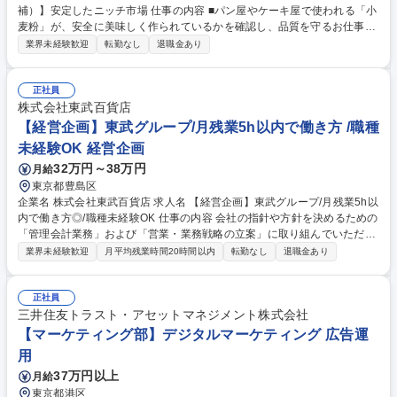
補）】安定したニッチ市場 仕事の内容 ■パン屋やケーキ屋で使われる「小
麦粉」が、安全に美味しく作られているかを確認し、品質を守るお仕事で
す。ルールの書類審査や、工場で働くスタッフへの分かりやすい製造ルー
業界未経験歓迎
転勤なし
退職金あり
ルの指導を行います。 ■当社が作る50種類以上の小麦粉やミックス粉につ
いて、決められた安全基準をクリアしているか、日々のデータをチェック
します。ただ机に向かうだけでなく、製造現場へ足を運び「ルール通りに
正社員
機械が動いているか」「衛生面は問題ないか」を直接確認します。植物性
株式会社東武百貨店
乳酸菌や大麦エキスを混ぜた新しい小麦粉ができる際にも、品質のばらつ
【経営企画】東武グループ/月残業5h以内で働き方 /職種
きが出ないよう検査体制を整え、現場と連携します。※業務変更の範囲：
未経験OK 経営企画
会社の定める業務全般 募集職種 【倉敷市児島/品質管理・保証（部長候
32万円～38万円
月給
補）】安定したニッチ市場
東京都豊島区
企業名 株式会社東武百貨店 求人名 【経営企画】東武グループ/月残業5h以
内で働き方◎/職種未経験OK 仕事の内容 会社の指針や方針を決めるための
「管理会計業務」および「営業・業務戦略の立案」に取り組んでいただき
ます。まずは、先輩のサポートのもと、月毎、四半期の収支報告などデー
業界未経験歓迎
月平均残業時間20時間以内
転勤なし
退職金あり
タ分析からスタート。ゆくゆくは営業・ 業務戦略の立案など業務の幅を広
げていただきます。月毎、四半期の会社の営業収支のポイントをまとめ
（社内、株主に対して）説明できるようにする事がルーティンになりま
正社員
す。並行して、どのように売上をとっていくべきかという営業戦略、また
三井住友トラスト・アセットマネジメント株式会社
どのようにして効率的に運営していくべきかという業務戦略の両軸を日々
【マーケティング部】デジタルマーケティング 広告運
検討し、経営陣に提案するための資料をチームメンバーで作り上げていく
用
ポジションです。 募集職種 【経営企画】東武グループ/月残業5h以内で働
37万円以上
月給
き方◎/職種未経験OK
東京都港区