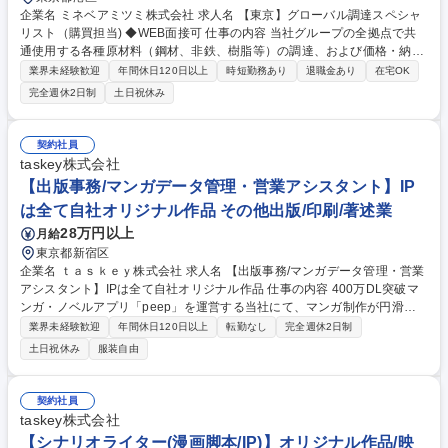
企業名 ミネベアミツミ株式会社 求人名 【東京】グローバル調達スペシャ
リスト（購買担当) ◆WEB面接可 仕事の内容 当社グループの全拠点で共
通使用する各種原材料（鋼材、非鉄、樹脂等）の調達、および価格・納入
条件の折衝業務を行っていただきます。 入社後は適性に応じたメインの原
業界未経験歓迎
年間休日120日以上
時短勤務あり
退職金あり
在宅OK
材料を担当し、以下の業務に携わっていただきます。 ・グループ全体の購
完全週休2日制
土日祝休み
入データの集計、分析、商流および価格管理 ・サプライヤー（大手メーカ
ー等）との価格、納期、供給枠の折衝 ・工場資材実務担当者との各種連
携・協業 ・新規サプライヤー開拓、および信用状況の管理 ・取引基本契
契約社員
約書の締結推進、および付随する法務・リスク管理業務 等 募集職種 【東
taskey株式会社
京】グローバル調達スペシャリスト（購買担当) ◆WEB面接可
【出版事務/マンガデータ管理・営業アシスタント】IP
は全て自社オリジナル作品 その他出版/印刷/著述業
28万円以上
月給
東京都新宿区
企業名 ｔａｓｋｅｙ株式会社 求人名 【出版事務/マンガデータ管理・営業
アシスタント】IPは全て自社オリジナル作品 仕事の内容 400万DL突破マ
ンガ・ノベルアプリ「peep」を運営する当社にて、マンガ制作が円滑に
進むよう進行管理や入稿対応、契約・請求業務など編集部の実務全般を担
業界未経験歓迎
年間休日120日以上
転勤なし
完全週休2日制
います。 将来的にはアシスタントチームのマネジメントや業務改善もお任
土日祝休み
服装自由
せします。 【詳細】■マンガ制作のスケジュール管理、進行調整 ■写植・
校正・データ納品など入稿業務全般 ■漫画家・クリエイターの発掘、スカ
ウト対応 ■契約書締結の進行、請求・支払業務の対応 ■新規メンバーの教
契約社員
育、シフト管理、配置調整 ■業務フロー改善、マニュアル整備ほか付随業
taskey株式会社
務 募集職種 【出版事務/マンガデータ管理・営業アシスタント】IPは全て
【シナリオライター(漫画脚本/IP)】オリジナル作品/映