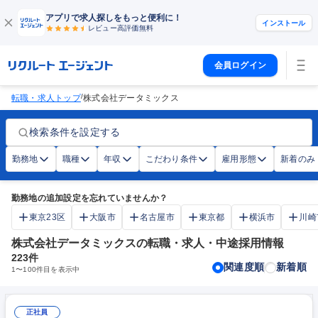
アプリで求人探しをもっと便利に！
インストール
レビュー高評価
無料
会員ログイン
/
転職・求人トップ
株式会社データミックス
検索条件を設定する
勤務地
職種
年収
こだわり条件
雇用形態
新着のみ
勤務地の追加設定を忘れていませんか？
東京23区
大阪市
名古屋市
東京都
横浜市
川崎
株式会社データミックスの転職・求人・中途採用情報
223
件
関連度順
新着順
1
〜
100
件目を表示中
正社員