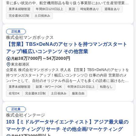
常に多い状況の中、航空機用部品を取り扱う事業部において生産管理業務
を推進するため、ご対応頂ける方を募集いたします。 ■藤沢製造部門の製
業界未経験歓迎
年間休日120日以上
英語
時短勤務あり
退職金あり
品出荷業務：客先ごとに指定納品書を作成し出荷業務と出荷処理の対応 ■
完全週休2日制
土日祝休み
防衛品年次契約品の出荷準備と証憑類作成：各年度ごとの防衛省契約アイ
テムの個装数量データ作成と月別の出荷品取りまとめ ■輸出製品の出荷対
応：海外向け出荷製品の発送手配、S/I作成などの業務対応 募集職種 【藤
正社員
沢】ロッドエンド・ファスナー事業部 生産管理部/製品出荷業務
株式会社マンガボックス
【営業】TBS×DeNAのアセットを持つマンガスタート
アップ!幅広いコンテンツ その他営業
38万7000円～54万2000円
月給
東京都港区
企業名 株式会社マンガボックス 求人名 【営業】TBS×DeNAのアセットを
持つマンガスタートアップ！幅広いコンテンツ◎ 仕事の内容 営業部のメ
ンバーとして、自社のオリジナル作品を一人でも多くの読者に届けるた
め、電子書籍ストア・取次会社への作品の営業を行っていただきます。 ・
業界未経験歓迎
副業・WワークOK
年間休日120日以上
転勤なし
他電子書籍ストアや取次会社との交渉 ・作品紹介資料の作成 ・販促施策
在宅OK
完全週休2日制
土日祝休み
服装自由
の企画・提案、露出掲載枠の確保 ・売上データの集計・分析、レポート作
成 ・社内他部署との連携 ・SNS運用 募集職種 【営業】TBS×DeNAのア
セットを持つマンガスタートアップ！幅広いコンテンツ◎
正社員
株式会社インテージ
103【ミドルデータサイエンティスト】アジア最大級の
マーケティングリサーチ その他企画/マーケティング