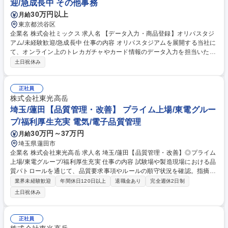
迎/急成長中 その他事務
30万円以上
月給
東京都渋谷区
企業名 株式会社ミックス 求人名 【データ入力・商品登録】オリパスタジ
アム/未経験歓迎/急成長中 仕事の内容 オリパスタジアムを展開する当社に
て、オンライン上のトレカガチャやカード情報のデータ入力を担当いただ
きます。未経験からトータルに自社サービス運営に携われます。 ユーザー
土日祝休み
視点を大切にしながら魅力的な商品ラインナップや販売施策を企画し、売
上最大化と満足度向上の両立を目指します。 【具体的には】■各種ガチャ
の商品名・価格等のデータ入力、チェック業務 ■トレーディングカードの
正社員
商品登録、チェック業務 ■商品画像の作成サポート、登録業務 ■在庫数や
株式会社東光高岳
各種情報の更新、チェック 募集職種 【データ入力・商品登録】オリパス
埼玉/蓮田【品質管理・改善】 プライム上場/東電グルー
タジアム/未経験歓迎/急成長中
プ/福利厚生充実 電気/電子品質管理
30万円～37万円
月給
埼玉県蓮田市
企業名 株式会社東光高岳 求人名 埼玉/蓮田【品質管理・改善】◎プライム
上場/東電グループ/福利厚生充実 仕事の内容 試験場や製造現場における品
質パトロールを通じて、品質要求事項やルールの順守状況を確認。指摘事
項の抽出・整理を行い、各職場への改善提案や、関係部門へ品質ルールの
業界未経験歓迎
年間休日120日以上
退職金あり
完全週休2日制
指導・教育などを実施します。 ■品質要求事項やルールの順守状況を確認
土日祝休み
する品質パトロールの実施 ■指摘事項の抽出・内容整理 ■パトロール結果
に基づく各職場（製造・設計・購買等）への改善提案 ■関係部門への品質
ルールの指導・浸透 【魅力】データと論理に基づく改善を部門横断で推進
正社員
し、自らの提案が各職場の改善につながる達成感があります。トラブル未